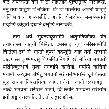
दाठं अपस्सन्तो केन मे ठा गहिताति पुच्छितुम्पि नासक्खि.
ननु तया धातुयो विभजिता, किं त्वं पठमंयेव अत्तनो धातूहि
अत्थिभावं न अञ्ञासीति, अत्तनि दोसारोपनं सम्पस्समानो
मय्हम्पि कोट्ठासं देथाति वत्तुम्पि नासक्खि.
ततो अयं सुवण्णकुम्भोपि धातुगतिकोयेव येन
तथागतस्स धातुयो मिनिता. इमस्साहं थूपं करिस्सामीति
चिन्तेत्वा इमं मे भोन्तो कुम्भं ददन्तूति आह ततो राजानो
ब्राह्मणस्स कुम्भमदंसु पिप्फलिवनियापि खो मोरिया भगवतो
परिनिब्बुतभावं सुत्वा भगवापि खत्तियो, मयम्पि खत्तियो
मयम्पि, अरहाम लभितुं भगवतो सरीरानं भागन्ति दूतं पेसेत्वा
युद्ध सज्जा निक्खमित्वा आगता तेसं राजानो एवमाहंसु -
नत्थि भगवतो सरीरानं भागो, विभत्तानि भगवतो सरीरानि
इतो अङ्गारं गरथाति. ते ततो अङ्गारं हरिंसु.