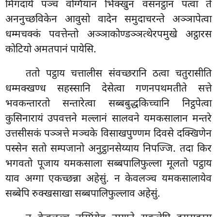
मिगदाये पञ्च वग्गियानं भिक्खुनं वसनट्ठानं पत्वा ते
अननुच्छविकेन आवुसो वादेन समुदाचरन्ते अञ्ञापेत्वा
धम्मचक्कं पवत्तेन्तो अञ्ञाकोण्डञ्ञत्थेरपमुखे अट्ठारस
कोटियो अमतपानं पायेसि.
ततो पट्ठाय चत्तालीस संवच्छरानि ठत्वा चतुरासीति
धम्मक्खण्ध सहस्सानि देसेत्वा गणनपथमतीते सत्ते
भवकन्तारतो सन्तारेत्वा सब्बबुद्धकिच्चानि निट्ठपेत्वा
कुसिनारायं उपवत्तने मल्लानं सालवने यमकसालान मन्तरे
उत्तसीसकं पञ्ञत्ते मञ्चके विसाखपुण्णम दिवसे दक्खिणेन
पस्सेन सतो सम्पजानो अनुट्ठानसेय्याय निपज्जि. तदा किर
भगवतो पूजाय यमकसाला सब्बपालिफुल्ला मूलतो पट्ठाय
याव अग्गा एकच्छन्ना अहेसुं. न केवलञ्च यमकसालायेव
सब्बेपि रुक्खसाखा सब्बपालिफुल्लाव अहेसुं.