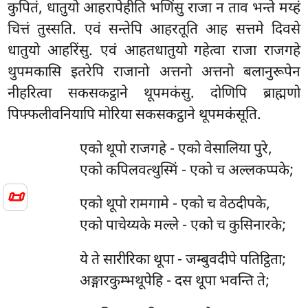
कुपितं, धातुयो आहरापेहीति भणिंसु राजा न ताव भन्ते मय्हं
चित्तं तुस्सति. एवं सन्तेपि आहरतूति आह सत्तमे दिवसे
धातुयो आहरिंसु. एवं आहतधातुयो गहेत्वा राजा राजगहे
थुपमकासि इतरेपि राजानो अत्तनो अत्तनो बलानुरूपेन
नीहरित्वा सकसकट्ठाने थूपमकंसु. दोणिपि ब्राह्मणो
पिफ्फलीवनियापि मोरिया सकसकट्ठाने थूपमकंसूति.
एको थूपो राजगहे - एको वेसालिया पुरे,
एको कपिलवत्थुस्मिं - एको च अल्लकप्पके;
📜
एको थूपो रामगामे - एको च वेठदीपके,
एको पाचेय्यके मल्ले - एको च कुसिनारके;
ये ते सारीरिका थूपा - जम्बुवदीपे पतिट्ठिता;
अङ्गारकुम्भथूपेहि - दस थूपा भवन्ति ते;