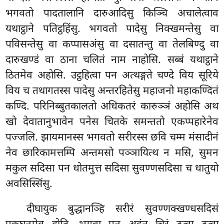
भगवतो पादतालानि दारुआदिसु किञ्चि अचालेत्वाव
यथाट्ठाने पतिट्ठहिंसु. भगवतो पादेसु निक्खमन्तेसु वा
पविसन्तेसु वा कप्पासअंसु वा दसातन्तु वा तेलबिण्दु वा
दारुखण्डं वा ठाना चलितं नाम नाहोसि. सब्बं यथाट्ठाने
ठितमेव अहोसि. उट्ठहित्वा पन अत्थङ्गते चण्दे विय सूरिये
विय च तथागतस्स पादेसु अन्तरहितेसु महाजनो महाकण्दितं
कण्दि. परिनिब्बुतकालतो अधिकतरं कारुञ्ञं अहोसि अथ
खो देवातानुभावेन पनेस चितके समन्ततो एकप्पहारेनेव
पज्जलि. झायमानस्स भगवतो सरीरस्स छवि चम्म मंसादीनं
नेव छारिकामत्तम्पि अन्तमसो पञ्ञायित्थ न मसि, सुमन
मकुल सदिसा पन धोतमुत्त सदिसा सुवण्णसदिसा च धातुयो
अवसिस्सिंसु.
दीघायुक बुद्धानञ्हि सरीरं सुवण्णक्खण्धसदिसं