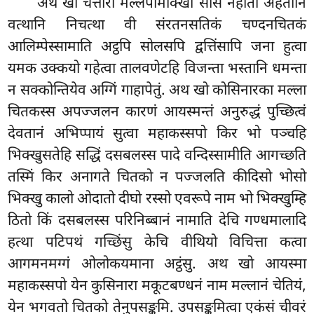
अथ खो चत्तारो मल्लपामोक्खा सीसं नहाता अहतानि
वत्थानि निचत्था वी संरतनसतिकं चण्दनचितकं
आलिम्पेस्सामाति अट्ठपि सोलसपि द्वत्तिंसापि जना हुत्वा
यमक उक्कयो गहेत्वा तालवणेटहि विजन्ता भस्तानि धमन्ता
न सक्कोन्तियेव अग्गिं गाहापेतुं. अथ खो कोसिनारका मल्ला
चितकस्स अपज्जलन कारणं आयस्मन्तं अनुरुद्धं पुच्छित्वं
देवतानं अभिप्पायं सुत्वा महाकस्सपो किर भो पञ्चहि
भिक्खुसतेहि सद्धिं दसबलस्स पादे वन्दिस्सामीति आगच्छति
तस्मिं किर अनागते चितको न पज्जलति कीदिसो भोसो
भिक्खु कालो ओदातो दीघो रस्सो एवरूपे नाम भो भिक्खुम्हि
ठितो किं दसबलस्स परिनिब्बानं नामाति देचि गण्धमालादि
हत्था पटिपथं गच्छिंसु केचि वीथियो विचित्ता कत्वा
आगमनमग्गं ओलोकयमाना अट्ठंसु. अथ खो आयस्मा
महाकस्सपो येन कुसिनारा मकूटबण्धनं नाम मल्लानं चेतियं,
येन भगवतो चितको तेनुपसङ्कमि. उपसङ्कमित्वा एकंसं चीवरं