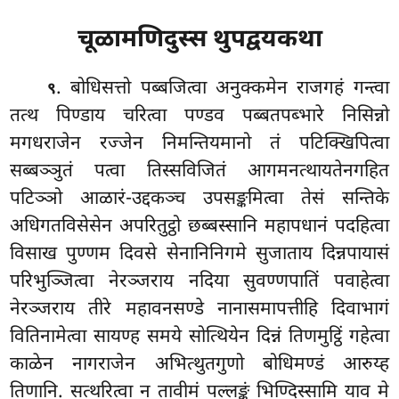
चूळामणिदुस्स थुपद्वयकथा
. बोधिसत्तो पब्बजित्वा अनुक्कमेन राजगहं गन्त्वा
९
तत्थ पिण्डाय चरित्वा पण्डव पब्बतपब्भारे निसिन्नो
मगधराजेन रज्जेन निमन्तियमानो तं पटिक्खिपित्वा
सब्बञ्ञुतं पत्वा तिस्सविजितं आगमनत्थायतेनगहित
पटिञ्ञो आळारं-उद्दकञ्च उपसङ्कमित्वा
तेसं सन्तिके
अधिगतविसेसेन अपरितुट्ठो छब्बस्सानि महापधानं पदहित्वा
विसाख पुण्णम दिवसे सेनानिनिगमे सुजाताय दिन्नपायासं
परिभुञ्जित्वा नेरञ्जराय नदिया सुवण्णपातिं पवाहेत्वा
नेरञ्जराय तीरे महावनसण्डे नानासमापत्तीहि दिवाभागं
वितिनामेत्वा सायण्ह समये सोत्थियेन दिन्नं तिणमुट्ठिं गहेत्वा
काळेन नागराजेन अभित्थुतगुणो बोधिमण्डं आरुय्ह
तिणानि. सत्थरित्वा न तावीमं पल्लङ्कं भिण्दिस्सामि याव मे