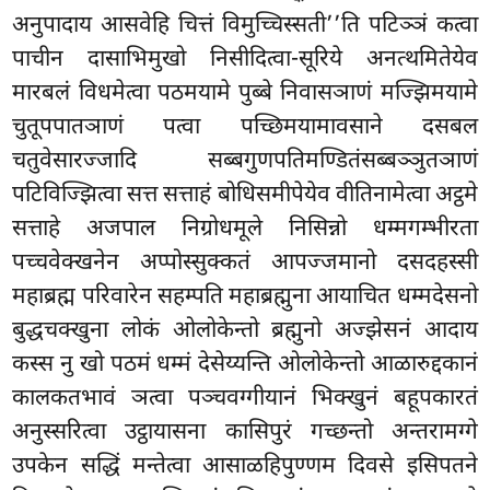
अनुपादाय आसवेहि चित्तं विमुच्चिस्सती’’ति पटिञ्ञं कत्वा
पाचीन दासाभिमुखो निसीदित्वा-सूरिये अनत्थमितेयेव
मारबलं विधमेत्वा पठमयामे पुब्बे निवासञाणं मज्झिमयामे
चुतूपपातञाणं पत्वा पच्छिमयामावसाने दसबल
चतुवेसारज्जादि सब्बगुणपतिमण्डितंसब्बञ्ञुतञाणं
पटिविज्झित्वा सत्त सत्ताहं बोधिसमीपेयेव वीतिनामेत्वा अट्ठमे
सत्ताहे अजपाल निग्रोधमूले निसिन्नो धम्मगम्भीरता
पच्चवेक्खनेन अप्पोस्सुक्कतं आपज्जमानो दसदहस्सी
महाब्रह्म परिवारेन सहम्पति महाब्रह्मुना आयाचित धम्मदेसनो
बुद्धचक्खुना लोकं ओलोकेन्तो ब्रह्मुनो अज्झेसनं आदाय
कस्स नु खो पठमं धम्मं देसेय्यन्ति ओलोकेन्तो आळारुद्दकानं
कालकतभावं ञत्वा पञ्चवग्गीयानं भिक्खुनं बहूपकारतं
अनुस्सरित्वा उट्ठायासना कासिपुरं गच्छन्तो अन्तरामग्गे
उपकेन सद्धिं मन्तेत्वा आसाळहिपुण्णम दिवसे इसिपतने