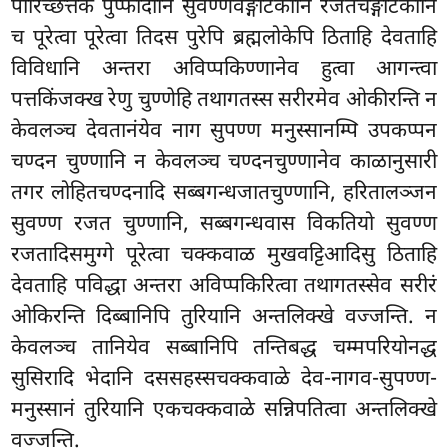
पारिच्छत्तक पुप्फादीनि सुवण्णवङ्गोटकानि रजतचङ्गोटकानि
च पूरेत्वा पूरेत्वा तिदस पुरेपि ब्रह्मलोकेपि ठिताहि देवताहि
विविधानि अन्तरा अविप्पकिण्णानेव हुत्वा आगन्त्वा
पत्तकिंजक्ख रेणु चुण्णेहि तथागतस्स सरीरमेव ओकीरन्ति न
केवलञ्च देवतानंयेव नाग सुपण्ण मनुस्सानम्पि उपकप्पन
चण्दन चुण्णानि न केवलञ्च चण्दनचुण्णानेव काळानुसारी
तगर लोहितचण्दनादि सब्बगन्धजातचुण्णानि, हरितालञ्जन
सुवण्ण रजत चुण्णानि, सब्बगन्धवास विकतियो सुवण्ण
रजतादिसमुग्गे पूरेत्वा चक्कवाळ मुखवट्टिआदिसु ठिताहि
देवताहि पविद्धा अन्तरा अविप्पकिरित्वा तथागतस्सेव सरीरं
ओकिरन्ति दिब्बानिपि तुरियानि अन्तलिक्खे वज्जन्ति. न
केवलञ्च तानियेव सब्बानिपि तन्तिबद्ध चम्मपरियोनद्ध
सुसिरादि भेदानि दससहस्सचक्कवाळे देव-नागव-सुपण्ण-
मनुस्सानं तुरियानि एकचक्कवाळे सन्निपतित्वा अन्तलिक्खे
वज्जन्ति.