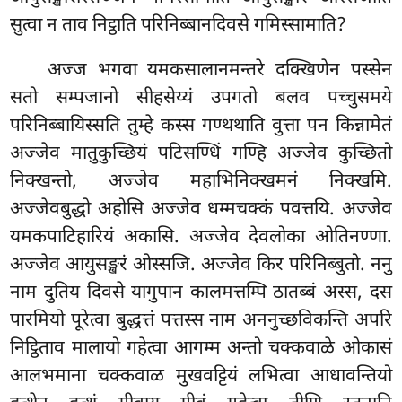
सुत्वा न ताव निट्ठाति परिनिब्बानदिवसे गमिस्सामाति?
अज्ज
भगवा यमकसालानमन्तरे दक्खिणेन पस्सेन
सतो सम्पजानो सीहसेय्यं उपगतो बलव पच्चुसमये
परिनिब्बायिस्सति तुम्हे कस्स गण्थथाति वुत्ता पन किन्नामेतं
अज्जेव मातुकुच्छियं पटिसण्धिं गण्हि अज्जेव कुच्छितो
निक्खन्तो, अज्जेव महाभिनिक्खमनं निक्खमि.
अज्जेवबुद्धो अहोसि अज्जेव धम्मचक्कं पवत्तयि. अज्जेव
यमकपाटिहारियं अकासि. अज्जेव देवलोका ओतिनण्णा.
अज्जेव आयुसङ्खरं ओस्सजि. अज्जेव किर परिनिब्बुतो. ननु
नाम दुतिय दिवसे यागुपान कालमत्तम्पि ठातब्बं अस्स, दस
पारमियो पूरेत्वा बुद्धत्तं पत्तस्स नाम अननुच्छविकन्ति अपरि
निट्ठिताव मालायो गहेत्वा आगम्म अन्तो चक्कवाळे ओकासं
आलभमाना चक्कवाळ मुखवट्टियं लभित्वा आधावन्तियो