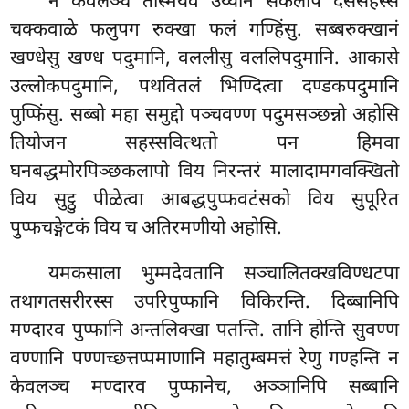
न केवलञ्च तस्मिंयेव उय्याने सकलेपि दससहस्स
चक्कवाळे फलुपग रुक्खा फलं गण्हिंसु. सब्बरुक्खानं
खण्धेसु खण्ध पदुमानि,
वललीसु वललिपदुमानि. आकासे
उल्लोकपदुमानि, पथवितलं भिण्दित्वा दण्डकपदुमानि
पुप्फिंसु. सब्बो महा समुद्दो पञ्चवण्ण पदुमसञ्छन्नो अहोसि
तियोजन सहस्सवित्थतो पन हिमवा
घनबद्धमोरपिञ्छकलापो विय निरन्तरं मालादामगवक्खितो
विय सुट्ठु पीळेत्वा आबद्धपुप्फवटंसको विय सुपूरित
पुप्फचङ्गेटकं विय च अतिरमणीयो अहोसि.
यमकसाला भुम्मदेवतानि सञ्चालितक्खविण्धटपा
तथागतसरीरस्स उपरिपुप्फानि विकिरन्ति. दिब्बानिपि
मण्दारव पुप्फानि अन्तलिक्खा पतन्ति. तानि होन्ति सुवण्ण
वण्णानि पण्णच्छत्तप्पमाणानि महातुम्बमत्तं रेणु गण्हन्ति न
केवलञ्च मण्दारव पुप्फानेच, अञ्ञानिपि सब्बानि