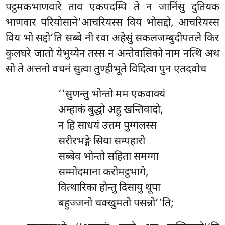
पट्ठमकभाणवारे ताव एकपदम्पि ते न जानिंसु दुतियक
भाणवार परियोसाने’आचरियस्स विय भोसद्दो, आचरियस्स
विय भो सद्दो’ति सब्बे नी रवा अहेसुं सकलजम्बुदीपतले किर
कुलघरे जातो येभुय्येन तस्स न अन्तेवासिको नाम नत्थि अथ
सो ते अत्तनो वचनं सुत्वा तुण्हीभूते विदित्वा पुन एतदवोच
‘‘सुणन्तु भोन्तो मम एकवाक्यं
अम्हाकं बुद्धो अहु खन्तिवादो,
न हि साधयं उत्तम पुग्गलस्स
सरीरभङ्गे सिया सम्पहारो
सब्बेव भोन्तो सहिता समग्गा
सम्मोदमाना करोमट्ठभागे,
वित्थारिका होन्तु दिसायु थूपा
बहुज्जनो चक्खुमतो पसन्नो’’ति;