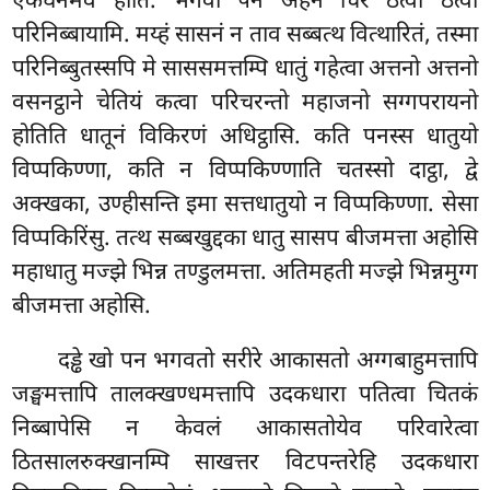
एकघनमेव होति. भगवा पन अहंन चिरं ठत्वा ठत्वा
परिनिब्बायामि. मय्हं सासनं न ताव सब्बत्थ वित्थारितं, तस्मा
परिनिब्बुतस्सपि मे साससमत्तम्पि धातुं गहेत्वा अत्तनो अत्तनो
वसनट्ठाने चेतियं कत्वा परिचरन्तो महाजनो सग्गपरायनो
होतिति धातूनं विकिरणं अधिट्ठासि. कति पनस्स धातुयो
विप्पकिण्णा, कति न विप्पकिण्णाति चतस्सो दाट्ठा, द्वे
अक्खका, उण्हीसन्ति इमा सत्तधातुयो न विप्पकिण्णा. सेसा
विप्पकिरिंसु. तत्थ सब्बखुद्दका धातु सासप बीजमत्ता अहोसि
महाधातु मज्झे भिन्न तण्डुलमत्ता. अतिमहती मज्झे भिन्नमुग्ग
बीजमत्ता अहोसि.
दड्ढे खो पन भगवतो सरीरे आकासतो अग्गबाहुमत्तापि
जङ्घमत्तापि तालक्खण्धमत्तापि उदकधारा पतित्वा चितकं
निब्बापेसि न केवलं आकासतोयेव परिवारेत्वा
ठितसालरुक्खानम्पि साखत्तर विटपन्तरेहि उदकधारा