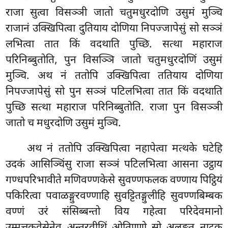
राजा सुत्वा विसञ्ञी जातो चतुमधुरदोणि उसुमं मुञ्चि
राजानं उक्खिपित्वा दुतियाय दोणिया निपज्जापेसुं सो सञ्ञं
लभित्वा तात किं वदथाति पुच्छि. सत्था महाराज
परिनिब्बुतोति, पुन विसञ्ञि जातो चतुमधुरदोणिं उसुमं
मुञ्चि. अथ नं ततोपि उक्खिपित्वा ततियाय दोणिया
निपज्जापेसुं सो पुन सञ्ञं पटिलभित्वा तात किं वदथाति
पुच्छि सत्था महाराज परिनिब्बुतोति. राजा पुन विसञ्ञी
जातो च मधुरदोणि उसुमं मुञ्चि.
अथ नं ततोपि उक्खिपित्वा नहापेत्वा मत्थके घटेहि
उदकं आसिञ्चिंसु राजा सञ्ञं पटिलभित्वा आसना उट्ठाय
गण्धपरिभावीते मणिवण्णकेसे सुवण्णफलक वण्णाय पिट्ठियं
पकिरित्वा पवाळङ्गुरवण्णाहि सुवट्टितङ्गुलीहि सुवण्णबिम्बक
वण्णं उरं संसिब्बन्तो विय गहेत्वा परिदेवमानो