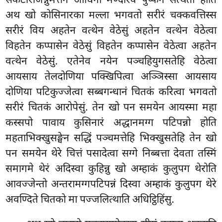
संकटीराजन्नुमत्तेन ओधिना मण्दारव पुप्फेन सत्थता होति
अथ खो कोसिनारका
मल्ला भगवतो सरीरं चक्कवत्तिस्स
सरीरं विय अहतेन वत्थेन वेठेसुं अहतेन वत्थेन वेठेत्वा
विहतेन कप्पासेन वेठेसुं विहतेन कप्पासेन वेठेत्वा अहतेन
वत्थेन वेठेसुं. एतेनेव नयेन पञ्चहियुगसतेहि वेठेत्वा
आयसाय तेलदोणिया पक्खिपित्वा अञ्ञिस्सा आयसाय
दोणिया पटिकुज्जेत्वा सब्बगन्धानं चितकं करित्वा भगवतो
सरीरं चितकं आरोपेसुं. तेन खो पन समयेन आयस्मा महा
कस्सपो पावाय कुसिनारं अद्धानमग्ग पटिपन्नो होति
महताभिक्खुसङ्घेन सद्धिं पञ्चमत्तेहि भिक्खुसतेहि तेन खो
पन समयेन थेरे चित्तं पसादेत्वा सग्गे निब्बत्ता देवता तस्मिं
समागमे थेरं अदिस्वा कुहिन्नु खो अम्हाकं कुलुपग थेरोति
आवज्जेन्तो अन्तरामग्गपटिपन्नं दिस्वा अम्हाकं कुलुपग थेरे
अवण्दिते चितको मा पज्जलित्थाति अधिट्ठिहिंसु.