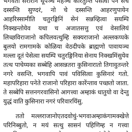
भगवतो सरीरानं थूपञ्च महञ्च कारेतुन्ति पेसेत्वा पन सचे
दस्सन्ति सुण्दरं, नो चे दस्सन्ति आहरणुपायेन
आहरिस्सामीति चतुरङ्गिनिं सेनं सन्नय्हित्वा सयम्पि
निक्खन्तोयेव यथा च अजातसत्तु एवं वेसालियं
लिच्छविराजानो कपिलवत्थुम्हि सक्यराजानो अल्लकप्पके
बुलयो रामगामके कोळिया वेठदीपके ब्राह्मणो पावायञ्च
मल्ला दूतं पेसेत्वा सयम्पि चतुरङ्गिनिया सेनाय निक्खमिंसुयेव
तत्थ पाचेय्यका सब्बेहि आसन्नतरा कुसिनारातो
तिगावुतन्तरे
नगरे वसन्ति. भगवापि पावं पविसित्वा कुसिनारं गतो.
महापरिहारा पनेते राजानो परिहारा कारेंन्ताव पच्छतो जाता.
ते सब्बेपि सत्तनगरवासिनो आगत्त्वा अम्हाकं धातुयो वा देन्तु
युद्धं वाति कुसिनारा नगरं परिवारयिंसु.
ततो मल्लराजानोएतदवोचुं-भगवाअम्हाकंगामक्खेत्ते
परिनिब्बुतो, न मयं सत्थु सासनं पहिणिम्ह न गत्त्वा