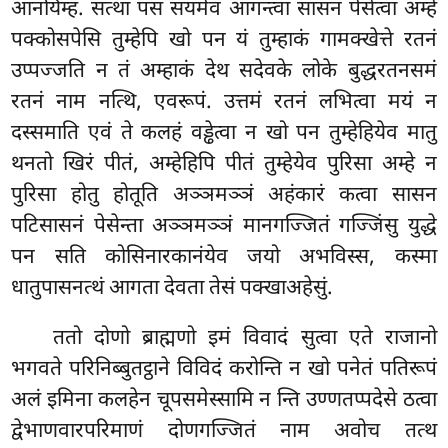
आनयिम्ह. सत्था पस सयमेव आगन्त्वा सासनं पेसेत्वा अम्हे
पक्कोसपेसि तुम्हेपि खो पन यं तुम्हाकं गामक्खेत्ते रतनं
उप्पज्जति न तं अम्हाकं देथ सदेवके लोके बुद्धरतनसमं
रतनं नाम नत्थि, एवरूपं. उत्तमं रतनं लभित्वा मयं न
दस्समाति एवं ते कलहं वड्ढेत्वा न खो पन तुम्हेहियेव मातु
थनतो खिरं पीतं, अम्हेहिपि पीतं तुम्हेयेव पुरिसा अम्हे न
पुरिसा होतु होतूति अञ्ञमञ्ञं अहंकारं कत्वा सासन
पटिसासनं पेसेन्ता अञ्ञमञ्ञं मानगज्जितं गज्जिंसु युद्धे
पन सति कोसिनारकानंयेव जयो अभविस्स, कस्मा
धातुपासनत्थं आगता देवता तेसं पक्खाअहेसुं.
ततो दोणो ब्राह्मणो इमं विवादं सुत्वा एते राजानो
भगवते परिनिब्बुतट्ठाने विविदं करोन्ति न खो पनेतं पतिरूपं
अलं इमिना कलहेन चूपसमेस्सामि न न्ति उण्णतप्पदेसे ठत्वा
द्वेभाणवारपरिमाणं दोणगज्जितं नाम अवोच तत्थ