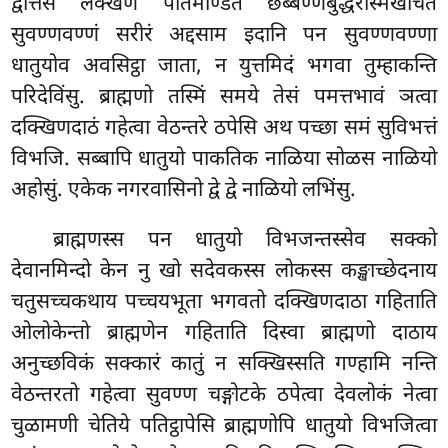
द्वत्तिंस लक्खण पतिमण्डितं छब्बण्णबुद्धरस्मिखचितं
सुवण्णवण्णं सरीरं अद्दसाम इदानि पन सुवण्णवण्णा
धातुयोव अवसिट्ठा जाता, न युत्तमिदं भगवा तुम्हाकन्ति
परिदेविंसु. ब्राह्मणो तस्मिं समये तेसं पमत्तभावं ञत्वा
दक्खिणदाठं गहेत्वा वेठन्तरे ठपेसि अथ पच्छा समं सुविभत्तं
विभजि. सब्बापि धातुयो पाकतिक नाळिया सोळस नाळियो
अहोसुं. एकेक नगरवासिनो द्वे द्वे नाळियो लभिंसु.
ब्राह्मणस्स पन धातुयो विभजन्तस्सेव सक्को
देवानमिन्दो केन नु खो सदेवकस्स लोकस्स कङ्खाच्छेदनाय
चतुसच्चकथाय पच्चयभूता भगवतो दक्खिणदाठा गहिताति
ओलोकेन्तो ब्राह्मणेन गहिताति दिस्वा ब्राह्मणो दाठाय
अनुच्छविकं सक्कारं कातुं न सक्खिस्सति गण्हामि नन्ति
वेठन्तरतो गहेत्वा सुवण्ण चङ्गोटके ठपेत्वा देवलोकं नेत्वा
चुळामणी
चेतिये पतिट्ठापेसि ब्राह्मणोपि धातुयो विभजित्वा