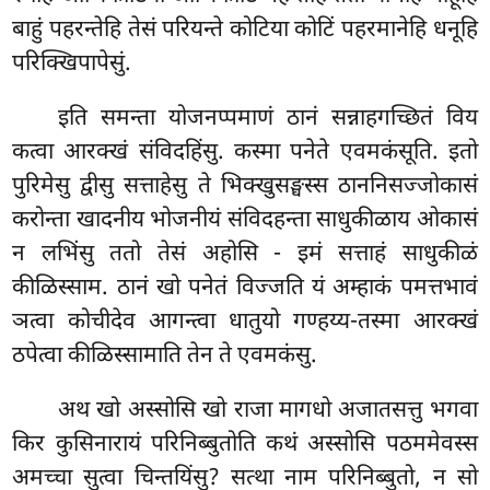
बाहुं पहरन्तेहि तेसं परियन्ते कोटिया कोटिं पहरमानेहि धनूहि
परिक्खिपापेसुं.
इति समन्ता योजनप्पमाणं ठानं सन्नाहगच्छितं विय
कत्वा आरक्खं संविदहिंसु. कस्मा पनेते एवमकंसूति. इतो
पुरिमेसु द्वीसु सत्ताहेसु ते भिक्खुसङ्घस्स ठाननिसज्जोकासं
करोन्ता खादनीय भोजनीयं संविदहन्ता साधुकीळाय ओकासं
न लभिंसु ततो तेसं अहोसि - इमं सत्ताहं साधुकीळं
कीळिस्साम. ठानं खो पनेतं विज्जति यं अम्हाकं पमत्तभावं
ञत्वा कोचीदेव आगन्त्वा धातुयो गण्हय्य-तस्मा आरक्खं
ठपेत्वा कीळिस्सामाति तेन ते एवमकंसु.
अथ खो अस्सोसि खो राजा मागधो अजातसत्तु भगवा
किर कुसिनारायं परिनिब्बुतोति कथं अस्सोसि पठममेवस्स
अमच्चा सुत्वा चिन्तयिंसु? सत्था नाम परिनिब्बुतो, न सो