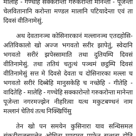
मालेहि - गण्धेहि सक्करोन्ता गरुकरोन्ता मानेन्ता - पूजेन्ता
चेलवितानानि करोन्ता मण्डल मालानि पटियादेन्ता एवं ता
दिवसं वीतिनामेसुं.
अथ देवतानञ्च कोसिनारकानं मल्लानञ्च एतदहोसि-
अतिविकालो खो अज्ज भगवतो सरीर झापेतुं, स्वेदानि
भगवतो सरीरं झपेस्सामाति तथा दुतियम्पि दिवसं
वीतिनामेसुं. तथा ततियं चतुत्थं पञ्चमं छट्ठम्पि दिवसं
वीतिनामेसुं सत्त मे दिवसे देवता च दोसिनारका मल्ला च
भगवतो सरीरं दिब्बेहि मानुसकेहि च नच्छेहि - गीतेहि -
वादितेहि - मालेहि - गण्धेहि सक्कारोन्तो गरुकरोन्ता मानेन्ता
पूजेन्ता नगरमज्झेन नीहरित्वा यत्थ मकुटबण्धनं नाम
मल्लानं चेतियं तत्थ निक्खिपिंसु
तेन खो पन समयेन कुसिनारा याव सन्धिसमल