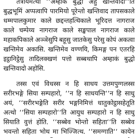
तत्रायमत्थो ‘‘अम्हाकं बुद्धो अहु खन्तिवादो‘‘ति
बुद्धभूमिं अप्पत्वापि पारमियो पूरेन्तो खन्तिवाद तापसकाले
धम्मपालकुमार काले छद्दन्तहत्थिकाले भूरिदत्त नागराज
काले चम्पेय्य
नागराज काले सङ्खपाल नागराज काले
महाकपिकाले अञ्ञेसुपि बहूसु जातकेसु परेसु कोपं अकत्वा
खन्तिमेव अकासि. खन्तिमेव वण्णयि, किमङ्ग पन एतरहि
इट्ठानिट्ठेसु तादिलक्खणं पत्तो सब्बथापि अम्हाकं बुद्धो
खन्तिवादो अहोसि.
तस्स एवं विधस्स न हि साधय उत्तमपुग्गलस्स
सरीरभङ्गे सिया सम्पहारो, ‘‘न हि साधयन्ति‘‘न हि साधु
अयं, ‘‘सरीरभङ्गेति सरीर भङ्गनिमित्तं धातुकोट्ठासहेतूति
अत्थो ‘‘सिया सम्पहारो‘‘ति आयुध सम्पहारो न हि साधु
सियाति वुत्तं होति. ‘‘सब्बेव भोन्तो सहिता‘‘ति सब्बेव
भवन्तो सहिता भोथ मा भिज्जित्थ. ‘‘समग्गाति‘‘ कायेन