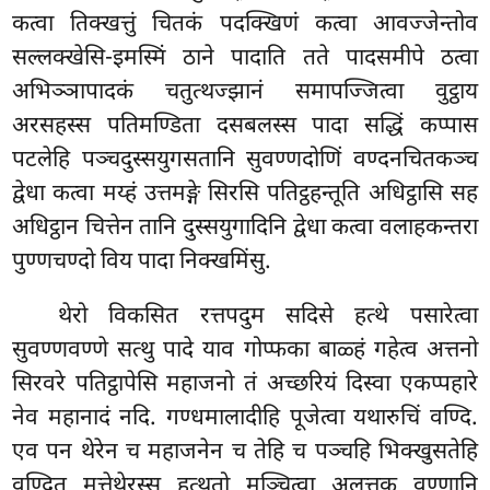
कत्वा तिक्खत्तुं चितकं पदक्खिणं कत्वा आवज्जेन्तोव
सल्लक्खेसि-इमस्मिं ठाने पादाति तते पादसमीपे ठत्वा
अभिञ्ञापादकं चतुत्थज्झानं समापज्जित्वा वुट्ठाय
अरसहस्स पतिमण्डिता दसबलस्स पादा सद्धिं कप्पास
पटलेहि पञ्चदुस्सयुगसतानि सुवण्णदोणिं वण्दनचितकञ्च
द्वेधा कत्वा मय्हं उत्तमङ्गे सिरसि पतिट्ठहन्तूति अधिट्ठासि सह
अधिट्ठान चित्तेन तानि दुस्सयुगादिनि द्वेधा कत्वा वलाहकन्तरा
पुण्णचण्दो विय पादा निक्खमिंसु.
थेरो विकसित रत्तपदुम सदिसे हत्थे पसारेत्वा
सुवण्णवण्णे सत्थु पादे याव गोप्फका बाळ्हं गहेत्व अत्तनो
सिरवरे पतिट्ठापेसि महाजनो तं अच्छरियं दिस्वा एकप्पहारे
नेव महानादं नदि. गण्धमालादीहि पूजेत्वा यथारुचिं वण्दि.
एव पन
थेरेन च महाजनेन च तेहि च पञ्चहि भिक्खुसतेहि
वण्दित मत्तेथेरस्स हत्थतो मुञ्चित्वा अलत्तक वण्णानि