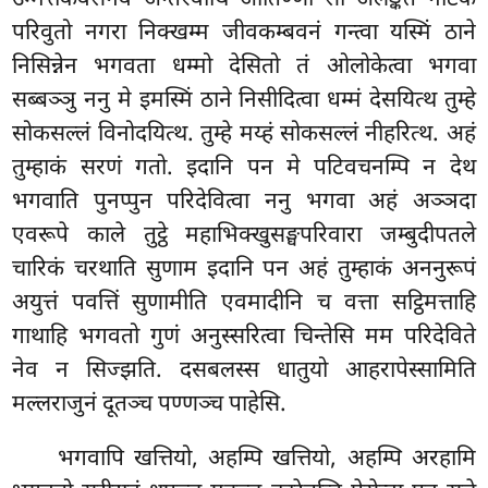
उम्मत्तकवेसेनेव अन्तरवीथिं ओतिण्णो सो अलङ्कत नाटक
परिवुतो नगरा निक्खम्म जीवकम्बवनं गन्त्वा यस्मिं ठाने
निसिन्नेन भगवता धम्मो देसितो तं ओलोकेत्वा भगवा
सब्बञ्ञु ननु मे इमस्मिं ठाने निसीदित्वा धम्मं देसयित्थ तुम्हे
सोकसल्लं विनोदयित्थ. तुम्हे मय्हं सोकसल्लं नीहरित्थ. अहं
तुम्हाकं सरणं गतो. इदानि पन मे पटिवचनम्पि न देथ
भगवाति पुनप्पुन परिदेवित्वा ननु भगवा अहं अञ्ञदा
एवरूपे काले तुट्ठे महाभिक्खुसङ्घपरिवारा जम्बुदीपतले
चारिकं चरथाति सुणाम इदानि पन अहं तुम्हाकं अननुरूपं
अयुत्तं पवत्तिं सुणामीति एवमादीनि च वत्ता सट्ठिमत्ताहि
गाथाहि भगवतो गुणं अनुस्सरित्वा चिन्तेसि मम परिदेविते
नेव न सिज्झति. दसबलस्स धातुयो आहरापेस्सामिति
मल्लराजुनं दूतञ्च पण्णञ्च पाहेसि.
भगवापि खत्तियो, अहम्पि खत्तियो, अहम्पि अरहामि