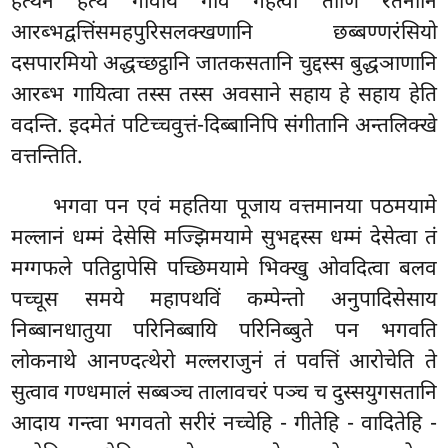
हत्थेन हत्थं गीवाय गीवं गहेत्वा तीणि रतनानि
आरब्भद्वत्तिंसमहपुरिसलक्खणानि छब्बण्णरंसियो
दसपारमियो अद्धच्छट्ठानि जातकसतानि चुद्दस्स बुद्धञाणानि
आरब्भ गायित्वा तस्स तस्स अवसाने सहाय हे सहाय हेति
वदन्ति. इदमेतं पटिच्चवुत्तं-दिब्बानिपि संगीतानि अन्तलिक्खे
वत्तन्तिति.
भगवा पन एवं महतिया पूजाय वत्तमानया पठमयामे
मल्लानं धम्मं देसेसि मज्झिमयामे सुभद्दस्स धम्मं देसेत्वा तं
मग्गफले पतिट्ठापेसि पच्छिमयामे भिक्खु ओवदित्वा बलव
पच्चूस समये महापथविं कम्पेन्तो अनुपादिसेसाय
निब्बानधातुया परिनिब्बायि परिनिब्बुते पन भगवति
लोकनाथे आनण्दत्थेरो मल्लराजुनं तं पवत्तिं आरोचेति ते
सुत्वाव गण्धमालं सब्बञ्च तालावचरं पञ्च च दुस्सयुगसतानि
आदाय गन्त्वा भगवतो सरीरं नच्चेहि - गीतेहि - वादितेहि -