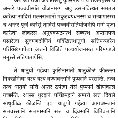
अथ खो राजा अजातसत्तु कुसिनाराय च राजगहस्स च
अन्तरे पञ्चवीसति योजनमग्गं अट्ठ उसभवित्थतं समतलं
कारेत्वा सादिसं मल्लराजानो मकुटबण्धनस्स च सन्थागारस्स
च अन्तरे पूजं कारेसुं तादिसं पञ्चवीसतियोजनेपि मग्गे पूजा
कारेत्वा लोकस्स अनुक्कण्ठनत्थं सब्बत्थ अन्तरापणे
पसारेत्वा सुवण्णदोणियं पक्खित्तधातुयो सत्तिपञ्जरेन
परिक्खिपापेत्वा अत्तनो विजिते पञ्चयोजनसत परिमण्डले
मनुस्से सन्निपातापेसि.
ते धातुयो गहेत्वा कुसिनारातो धातुकीळं कीळन्ता
निक्खमित्वा यत्थ यत्थ वण्णवन्तानि पुप्फानि पस्सन्ति, तत्थ
तत्थ धातुयो सत्ति अन्तरे ठपेत्वा तेसं पुप्फानं खीणकाले
गच्छन्ति. रथस्स धुरट्ठानं पच्छिमट्ठाने सम्पत्ते सत्त दिवसे
साधुकीळं कीळन्ति एवं धातुयो गहेत्वा आगच्छन्तानं
सत्तवस्सानि सत्तमासानि सत्त च दिवसानि वितिवत्तानि