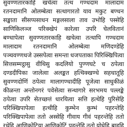
सुवण्णतारकाहि खचेत्वा तत्थ गण्धदाम मालादाम
रतनदामानि ओलम्बेत्वा सत्थागारतो याव मकुट बण्धन
सङ्खाता सीसप्पसाधन मङ्गलसाला ताव उभोहि पस्सेहि
साणिकिलञ्ज परिक्खेपं कारेत्वा उपरि चेलवितानं
बण्धापेत्वा सुवण्णतारकाहि खचेत्वा तत्थापि गण्धदाम
मालादाम रतनदामानि ओलम्बेत्वा मणिदण्डेहि
पञ्चवण्णधजे उस्सपेत्वा समन्ता धजपताका पिरिक्खिपित्वा
सित्तसम्मट्ठासु वीथिसु कदलियो पुण्णघटे च ठपेत्वा
दण्डदीपिका जालेत्वा अलङ्कत हत्थिक्खण्धे सहधातूहि
सुवण्णदोणिं ठपेत्वा मालागण्धादीहि पूजेत्वा साधुकीळं
कीळन्ता अन्तोनगरं पवेसेत्वा सन्थागारे सरभमय पल्लङ्के
ठपेत्वा उपरि सेतच्छत्तं धारयित्वा सत्ति हत्थेहि पुरिसेहि
परिक्खिपापेत्वा हत्थीहि कुम्भेन कुम्भं पहरन्तेहि
परिक्खिपापेत्वा ततो अस्सेहि गीवाय गीवं पहरन्तेहि ततो
रथेहि आणिकोटिया आणिकोटिं पहन्तेहि ततो योधेहि बाहूहि