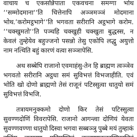
वाचाय च एकसन्निपाता एकवचना समग्गा भोथ
‘‘सम्मोदमाना‘‘ति चित्तेनापि अञ्ञमञ्ञं मोदमाना
भोथ.’करोमट्ठभागे‘‘ति भगवता सरीरानि अट्ठभागे करोम.
‘‘चक्खुमतो‘‘ति पञ्चहि चक्खुही चक्खुता बुद्धस्स, न
केवलं तुम्हेयेव बहुज्जनो पसन्नो तेसु एकोपि लद्धु अयुत्तो
नाम नत्थिति बहुं कारणं वत्वा सञ्ञापेसि.
अथ सब्बेपि राजानो एवमाहंसु-तेन हि ब्राह्मण त्वञ्ञेव
भगवतो सरीरानि अट्ठधा समं सुविभत्तं विभजाहीति. एवं
भोति खो दोणो ब्राह्मणो तेसं राजूनं पटिस्सुत्वा धातुयो समं
सुविभत्तं विभजि.
तत्रायमनुक्कमो दोणो किर तेसं पटिस्सुत्वा
सुवण्णदोणिं विवरापेसि. राजानो आगन्त्वा दोणियं येवता
सुवण्णवण्णा धातुयो दिस्वा भगवा सब्बञ्ञु पुब्बे मयं तुम्हाकं