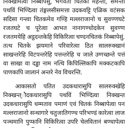
निक्खमित्वा निब्बापेसुं, भगवतो चितको महन्तो, समन्ता
पथविं भिण्दित्वा तंङ्गलसीसमत्ता उदकवट्टि एळिक वटंसक
सदिसा गन्त्वा चितकमेव गण्हि मल्लराजानो च सुवण्णघटे
रजतघटे च पूरेत्वा आभत नानागण्धोदकेन सुवण्ण
रजतमयेहि अट्ठदन्तकेहि विकिरित्वा चण्दनचितकं निब्बापेसुं.
तत्थ चितके झयमाने परिवारेत्वा ठित सालरुक्खानं
साखन्तरेहि विटपन्तरेहि पत्तन्तरेहि च जाले उग्गच्छन्ते पत्तं
वा साखा वा दड्ढा नाम नत्थि किपिल्लिकापि मक्कटकापि
पाणकापि जालानं अन्तरे नेव विचरन्ति.
आकासतो पतित उदकधारासुपि सालरुक्खेहि
निक्खन्त्ौदकधारासुपि पथविं भिण्दित्वा निक्खन्त
उदकधारासुपि धम्मताव पमाणं एवं
चितकं निब्बापेत्वा पन
मल्लराजानो सन्थागारे चतुजातिगण्ध परिभण्डं कारेत्वा लाज
पञ्चमानि पुप्फानि विकिरित्वा उपरि चेलवितानं बण्धापेत्वा