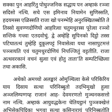
सक्का पुन आहरिंतु पोथुज्जनिक सद्धाय पन अम्हाकं रञ्ञा
सदिसो नत्थि. सचे एस इमिनाव नियामेन सुणिस्सति,
हदयमस्स एळिस्सति राजा खो पनम्भेहि अनुरक्खितब्बोति ते
तिस्सो सुवण्णदोणियो आहरित्वा चतुमधुरस्स पूरेत्वा रञ्ञो
सन्तिकं गन्त्वा एतदवोचुं. द्वे अम्हेहि सुपिनको दिट्ठो तस्स
पटिघातत्थं तुम्हेहि दुकूलपट्टं निवासेत्वा यथा नासापुटमत्तं
पञ्ञायति एवं चतुमधुरदोणियं निपज्जितुं वट्टतीति. राजा
अत्थवरकानं वचनं सुत्वा एवं होतु ताता’ति सम्पटिच्छित्वा
तथा अकासि.
अथेको
अमच्चो अलङ्कारं ओमुञ्चित्वा केसे परिकिरिय
याय दिसाय सत्था परिनिब्बुतो तदभिमुखो हुत्वा
अञ्जलिम्पग्गय्ह राजानं आह- देवमरणतो मुञ्चनकसत्तो
नाम नत्थि. अम्हाकं आयुवद्धकेना चेतियट्ठानं पुञ्ञक्खेत्तं
अभिसेकपिट्ठिका भगवा सत्था कुसिनारायं परिनिब्बुतोति