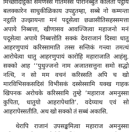
मिच्छादिट्ठिका समणस्स गोतमस्स परिनिब्बुत कालतो पट्ठाय
बलक्कारेन साधुकीळिकाय उपद्दुतम्हा, सब्बे नो कम्मन्ता
नट्ठाति उज्झायन्ता मनं पदूसेत्वा छळासीतिसहस्समत्ता
अपाये निब्बत्ता, खीणासव आवज्जित्वा महाजनो मनं
पदूसेत्वा अपाये निब्बत्तोति सक्कं देवराजानं दिस्वा धातु
आहरणुपायं करिस्सामाति तस्स सन्तिकं गन्त्वा तमत्थं
आरोचेत्वा धातु आहरणुपायं कारोहि महाराजाति आहंसु.
सक्को आह ‘‘पुथुज्जनो नाम अजातसत्तुना समो सद्धो
नत्थि, न सो मम वचनं करिस्सति अपि च खो
मारविभिसकसदिसं विभीसकं दस्सेस्सामि यक्ख गाहक
खिपनक अरोचके करिस्सामि तुम्हे
’महाराज अमनुस्सा
कुपिता, धातुयो आहरापेथाति’. वदेय्याथ एवं सो
आहरापेस्सतीति. अथ खो सक्को तं सब्बं अकासि.
थेरापि राजानं उपसङ्कमित्वा महाराज अमनुस्सा