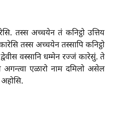
सि. तस्स अच्चयेन तं कनिट्ठो उत्तिय
कारेसि तस्स अच्चयेन तस्सापि कनिट्ठो
वेवीस वस्सानि धम्मेन रज्जं कारेसुं. ते
ठतो अगन्त्वा एळारो नाम दमिलो असेल
ा अहोसि.