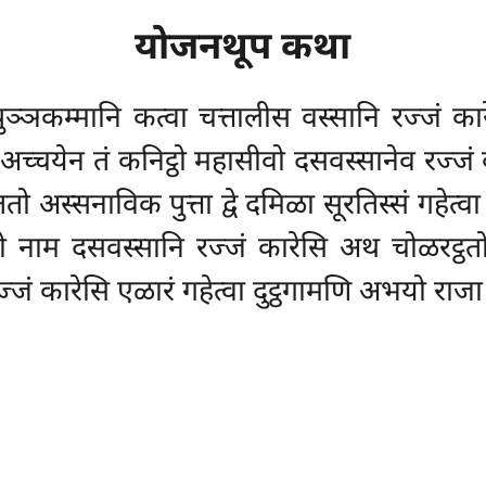
योजनथूप कथा
ञकम्मानि कत्वा चत्तालीस वस्सानि रज्जं कारे
अच्चयेन तं कनिट्ठो महासीवो दसवस्सानेव रज्जं 
 अस्सनाविक पुत्ता द्वे दमिळा सूरतिस्सं गहेत्वा द्
सेलो नाम दसवस्सानि रज्जं कारेसि अथ चोळरट्
रज्जं कारेसि एळारं गहेत्वा दुट्ठगामणि अभयो राज