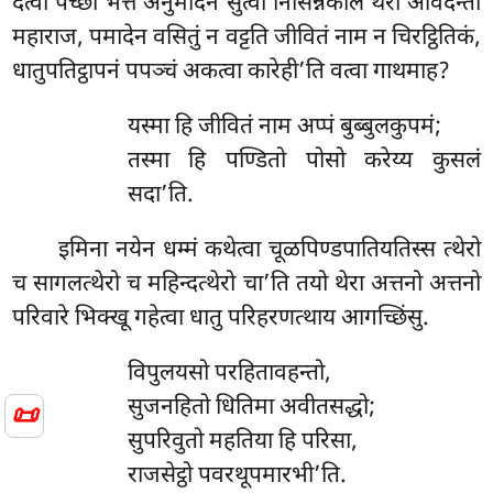
दत्वा पच्छा भत्तं अनुमोदनं सुत्वा निसिन्नकाले थेरो ओवदन्तो
महाराज, पमादेन वसितुं न वट्टति जीवितं नाम न चिरट्ठितिकं,
धातुपतिट्ठापनं पपञ्चं अकत्वा कारेही’ति वत्वा गाथमाह?
यस्मा हि जीवितं नाम अप्पं बुब्बुलकुपमं;
तस्मा हि पण्डितो पोसो करेय्य कुसलं
सदा’ति.
इमिना
नयेन धम्मं कथेत्वा चूळपिण्डपातियतिस्स त्थेरो
च सागलत्थेरो च महिन्दत्थेरो चा’ति तयो थेरा अत्तनो अत्तनो
परिवारे भिक्खू गहेत्वा धातु परिहरणत्थाय आगच्छिंसु.
विपुलयसो परहितावहन्तो,
सुजनहितो धितिमा अवीतसद्धो;
📜
सुपरिवुतो महतिया हि परिसा,
राजसेट्ठो पवरथूपमारभी’ति.