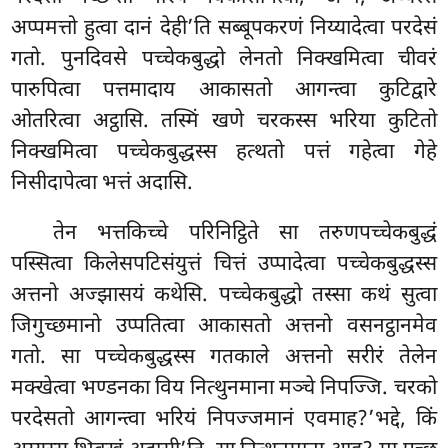
अप्पमत्तो हुत्वा दानं देही’ति सब्बूपकरणं निय्यादेत्वा परदेसं
गतो. पुनदिवसे पच्चेकबुद्धो लेनतो निक्खमित्वा चीवरं
पारुपित्वा पत्तमादाय आकासतो आगन्त्वा कुटिद्वारे
ओतरित्वा अट्ठासि. तस्मिं खणे चरकस्स भरिया कुटितो
निक्खमित्वा पच्चेकबुद्धस्स हत्थतो पत्तं गहेत्वा गेहे
निसीदापेत्वा भत्तं अदासि.
तेन भत्तकिच्चे परिनिट्ठिते सा तरुणपच्चेकबुद्धं
पस्सित्वा किलेसपटिसंयुत्तं चित्तं उप्पादेत्वा पच्चेकबुद्धस्स
अत्तनो अज्झासयं कथेसि. पच्चेकबुद्धो तस्सा कथं सुत्वा
जिगुच्छमानो उप्पतित्वा आकासतो अत्तनो वसनट्ठानमेव
गतो. सा पच्चेकबुद्धस्स गतकाले अत्तनो सरीरं तेलेन
मक्खेत्वा भण्डनका विय नित्थुनमाना मञ्चे निपज्जि. चरको
परदेसतो आगन्त्वा भरियं निपज्जमानं एवमाह?’भद्दे, किं