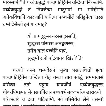
मारेस्सामी’ति पच्चेकबुद्धं पञ्चपतिट्ठितेन वन्दित्वा निक्खमि.
पच्चेकबुद्धो तं निवत्तेत्वा मातुगामं मा मारेही’ति
अनेकविधानि कारणानि कथेत्वा पञ्चसीले पतिट्ठपेत्वा तस्स
धम्मं देसेन्तो इमं गाथमाह?
यो अप्पदुट्ठस्स नरस्स दुस्सति,
सुद्धस्स पोसस्स अनङ्गणस्स;
तमेव बालं पच्चेति पापं,
सुखुमो रजो पटिवातंव खित्तो’ति;
चरको तस्स धम्मदेसनं सुत्वा पसन्तचित्तो हुत्वा
पञ्चपतिट्ठितेन वन्दित्वा गेहं गन्त्वा ताय सद्धिं समग्गवासं
वसित्वा ततो पट्ठाय यावजीवं पच्चेकबुद्धस्स
चीवरपिण्डपातसेनासनगिलानपच्चयभेसज्जपरिक्खारादयो
परिक्खारे च दत्वा पटिजग्गि. सो तस्मिंयेव लेने वसन्तो