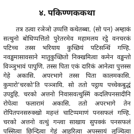
४.
पकिण्णककथा
तत्र ठत्वा रञेञो उप्पत्ति कथेतब्बा. (सो पन) अम्हाकं
सत्थुनो बोधिप्पत्तितो पुरेतरमेव महामलय रट्ठे वनचरकं
पटिच्च तस्स भरियाय कुच्छियं पटिसन्धिं गण्हि.
नवड्ढमासावसाने मातुकुच्छितो निक्खमित्वा कमेन वड्ढन्तो
विञ्ञुभावं पापुणि. तस्स पिता एकं दारिकं आनेत्वा पुत्तस्स
गेहे अकासि. अपरभागे तस्स पिता कालमकासि.
कुमारो’चरको’ति पञ्ञायि. सो ततो पट्ठाय पच्चेकबुद्धं
उपट्ठहि. चरको अत्तनो निवासवत्थुस्मिं कदलिपनसादीनि
रोपेत्वा फलारामं अकासि. ततो अपरभागे तेन
रोपितपनसरुक्खो महन्तं चाटिप्पमाणं पनसफलं गण्हि.
चरको अत्तनो वत्थुं गन्त्वा साखाय सुपक्कं पनसफलं
पस्सित्वा छिन्दित्वा गेहं आहरित्वा अपस्सायं लुञ्चित्वा