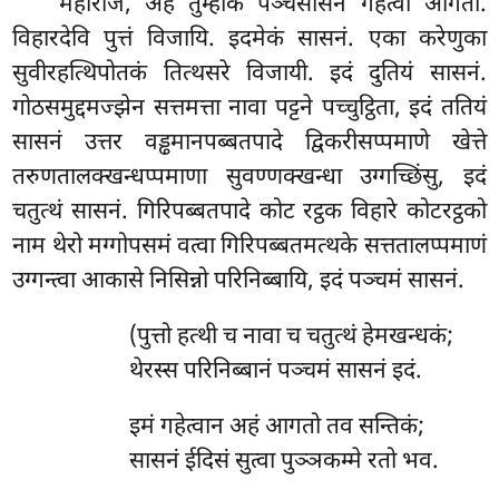
महाराज, अहं तुम्हाकं पञ्चसासनं गहेत्वा आगतो.
विहारदेवि पुत्तं विजायि. इदमेकं सासनं. एका करेणुका
सुवीरहत्थिपोतकं तित्थसरे विजायी. इदं दुतियं सासनं.
गोठसमुद्दमज्झेन सत्तमत्ता नावा पट्टने पच्चुट्ठिता, इदं ततियं
सासनं उत्तर वड्ढमानपब्बतपादे द्विकरीसप्पमाणे खेत्ते
तरुणतालक्खन्धप्पमाणा सुवण्णक्खन्धा उग्गच्छिंसु, इदं
चतुत्थं सासनं. गिरिपब्बतपादे कोट रट्ठक विहारे कोटरट्ठको
नाम थेरो मग्गोपसमं वत्वा गिरिपब्बतमत्थके सत्ततालप्पमाणं
उग्गन्त्वा आकासे निसिन्नो परिनिब्बायि, इदं पञ्चमं सासनं.
(पुत्तो हत्थी च नावा च चतुत्थं हेमखन्धकं;
थेरस्स परिनिब्बानं पञ्चमं सासनं इदं.
इमं गहेत्वान अहं आगतो तव सन्तिकं;
सासनं ईदिसं सुत्वा पुञ्ञकम्मे रतो भव.