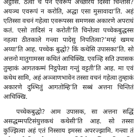
अट्ठासि. ठत्वा च पन एवरूपं अच्छरियं दिस्वा चिन्तेसि?
अयञ्च एवरूपं न करोति, अद्धा एसा मुसावादा’ति. अहं
एतिस्सा वचनं गहेत्वा एवरूपस्स समणस्स अकारणे अपराधं
कतं. एसो तादिसं न करोती’ति चिन्तेत्वा पच्चेकबुद्धस्स
नहत्वा ठीतकाले गन्त्वा पादेसु निपतित्वा?’मय्हं खमथ
अय्या’ति आह. पच्चेक बुद्धो? किं कथेसि उपासका’ति. सो
अत्तनो मातुगामस्स कथितं आचिक्खि. एवञ्हि सति उपासक
तुम्हाकं आगतकम्मं निट्ठपेत्वा गन्तुं वट्टती’ति आह. मा एवं
कथेथ सामि, अहं अञ्ञाणभावेन तस्सा वचनं गहेत्वा तुम्हाकं
अकारणे दुब्भितुं आगतोम्हि’ति सब्बं अत्तना चिन्तितं
आचिक्खि.
पच्चेकबुद्धो? आम उपासक, सा अत्तना सद्धिं
असद्धम्मपटिसंयुत्तकथं कथेसी’ति आह. सो तस्सा
कुज्झित्वा अहं एतं निस्साय इमस्स अपरज्झामि. गन्त्वा तं