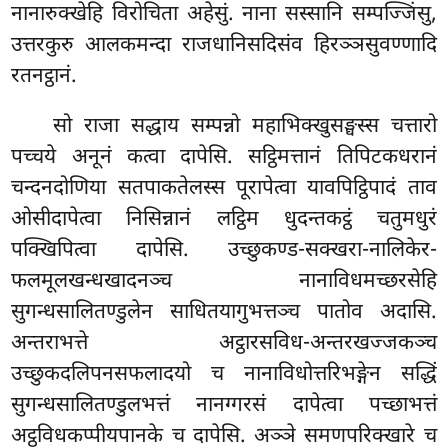
नानारुक्खेहि विरोचिता अहेसुं. नाना सस्सानि सम्पज्जिंसु,
उत्तरकुरु आलकमन्दा राजधानिसदिसंव हिरञ्ञसुवण्णादि
रतनट्ठानं.
सो
राजा सद्धाय सम्पन्नो महाभिक्खुसङ्घस्स चत्तारो
पच्चये अनूनं कत्वा दापेसि. सट्ठिमत्तानं तिपिटकधरानं
चन्दनदोणिया सतपाकतेलस्स पूरापेत्वा यावपिट्ठिपादं ताव
ओसीदापेत्वा निसिन्नानं लट्ठिम धुदन्तकट्ठं चतुमधुरं
पक्खिपित्वा दापेसि. उच्छुकण्ड-सक्खरा-नालिकेर-
फलमूलखन्धखादनञ्च नानाविधमच्छरसेहि
सुगन्धसालितण्डुलेन साधितयागुभत्तञ्च पातोव अदासि.
अन्तराभत्ते अट्ठारसविध-अन्तरखज्जकञ्च
उच्छुकदलिपनसफलादयो च नानाविधोत्तरिभङ्गेन सद्धिं
सुगन्धसालितण्डुलभत्तं नानग्गरसं दापेत्वा पच्छाभत्तं
अट्ठविधकप्पीयपानके च दापेसि. अञ्ञे समणपरिक्खारे च