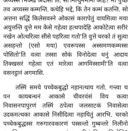
अय्यस्स भिक्खं अदासी’ति. सा नित्थुनमाना आह? मा पुच्छ
तव अय्यस्स कम्मन्ति. कथेहि भद्दे, किं तेन कम्मं कतन्ति. सो
अत्तना सद्धिं किलेसवस्ने ओकासं कारापेतुं वायमित्वा मया
अयुत्तन्ति वुत्ते मम केसे गहेत्वा हत्थपादेहि आकोटेत्वा सरीरं
नखेन ओत्थरित्वा सीसे पहरित्वा गतो’ति वुत्ते चरको तं सुत्वा
असहन्तो (एसो मया) एवरूपस्स अस्समणकम्मस्स
पोसितो’ति वत्वा तस्सा सोकं विनोदेत्वा धनुं आदाय
तिक्खसरं गहेत्वा एतं मारेत्वा आगमिस्सामी’ति वत्वा
वसनट्ठानं अगमासि.
तस्मिं समये पच्चेकबुद्धो नहानत्थाय गतो. गन्त्वा च
पन कायबन्धनं आकासे चीवरवंसं विय कत्वा
निवासनपापुरणं तस्मिं ठपेत्वा जलसाटकं निवासेत्वा
उदकमत्थका आकासे निसीदित्वा नहायितुं आरभि. चरको
पच्चेकबुद्धस्स गरुगारवकारणं पस्सन्तो गुम्बन्तरे निलीनो