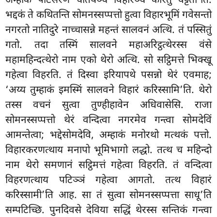
अम्हाकं पटिसरणं चेतियञ्च विहारञ्च कारेतुं वट्टती’ति.
भद्दकं ते कथितन्ति सोमनस्सप्पत्तो हुत्वा विहारभूमिं गवेसन्तो
नगरतो नातिदुरे नाच्चासन्ने महन्तं सालवनं अत्थि. तं पस्सितुं
गतो. तदा तस्मिं सालवने महाअरिट्ठत्थेरस्स वंसे
महामहिन्दत्थेरो नाम एको थेरो अत्थि. सो सट्ठिमत्ते भिक्खू
गहेत्वा विहरति. तं दिस्वा इरियापथे पसन्नो थेरं एवमाह;
‘अय्य तुम्हाकं इमस्मिं सालवने विहारं करिस्सामि’ति. थेरो
तस्स वचनं सुत्वा तुण्हीहावेन अधिवासेसि. राजा
सोमनस्सप्पत्तो थेरं वन्दित्वा नगरमेव गन्त्वा सोमदेविं
आमन्तेत्वा; भद्देसोमदेवि, अम्हाकं मनोरथो मत्थकं पत्तो.
विहारकरणत्थाय मनापो भूमिभागो लद्धो. तत्थ च महिन्दो
नाम थेरो समणानं सट्ठिमत्तं गहेत्वा विहरति. तं वन्दित्वा
विहरणत्थाय पटिञ्ञं गहेत्वा आगतो. तत्थ विहारं
करिस्सामी’ति आह. सा तं सुत्वा सोमनस्सप्पत्ता साधू’ति
सम्पटिच्छि. पुनदिवसे देविया सद्धिं थेरस्स सन्तिकं गन्त्वा