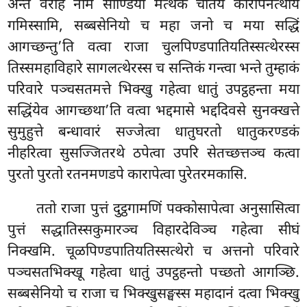
अन्ते वराह नाम सोण्डिया मत्थके चेतियं कारापनत्थाय
गमिस्सामि, सब्बसेनियो च महा जनो च मया सद्धिं
आगच्छन्तु’ति वत्वा राजा चुलपिण्डपातियतिस्सत्थेरस्स
तिस्समहाविहारे सागलत्थेरस्स च सन्तिकं गन्त्वा भन्ते तुम्हाकं
परिवारे पञ्चसतमत्ते भिक्खु गहेत्वा धातुं उपट्ठहन्ता मया
सद्धिंयेव आगच्छथा’ति वत्वा भद्दमासे भद्ददिवसे सुनक्खत्ते
सुमुहुत्ते बन्धावारं सज्जेत्वा धातुघरतो धातुकरण्डकं
नीहरित्वा सुसज्जितरथे ठपेत्वा उपरि सेतच्छत्तञ्च कत्वा
पुरतो पुरतो रतनमणडपे कारापेत्वा पुरेतरमकासि.
ततो राजा पुत्तं दुट्ठगामणिं पक्कोसापेत्वा अनुसासित्वा
पुत्तं सद्धातिस्सकुमारञ्च विहारदेविञ्च गहेत्वा सीघं
निक्खमि. चूळपिण्डपातियतिस्सत्थेरो च अत्तनो परिवारे
पञ्चसतभिक्खू गहेत्वा धातुं उपट्ठहन्तो पच्छतो आगञ्छि.
सब्बसेनियो च राजा च भिक्खुसङ्घस्स महादानं दत्वा भिक्खु