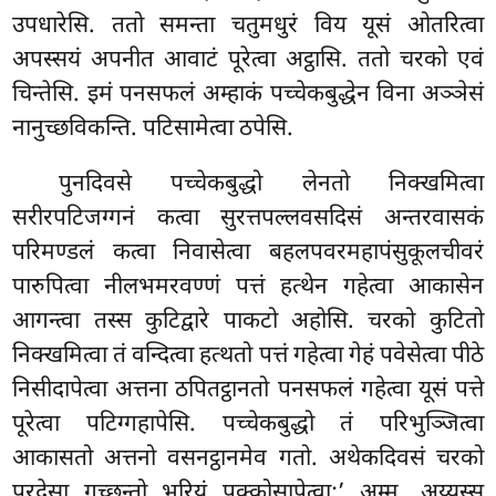
उपधारेसि. ततो समन्ता चतुमधुरं विय यूसं ओतरित्वा
अपस्सयं अपनीत आवाटं पूरेत्वा अट्ठासि. ततो चरको एवं
चिन्तेसि. इमं पनसफलं अम्हाकं पच्चेकबुद्धेन विना अञ्ञेसं
नानुच्छविकन्ति. पटिसामेत्वा ठपेसि.
पुनदिवसे पच्चेकबुद्धो लेनतो निक्खमित्वा
सरीरपटिजग्गनं कत्वा सुरत्तपल्लवसदिसं अन्तरवासकं
परिमण्डलं कत्वा निवासेत्वा बहलपवरमहापंसुकूलचीवरं
पारुपित्वा नीलभमरवण्णं पत्तं हत्थेन गहेत्वा आकासेन
आगन्त्वा तस्स कुटिद्वारे पाकटो अहोसि. चरको कुटितो
निक्खमित्वा तं वन्दित्वा हत्थतो पत्तं गहेत्वा गेहं पवेसेत्वा पीठे
निसीदापेत्वा अत्तना ठपितट्ठानतो पनसफलं गहेत्वा यूसं पत्ते
पूरेत्वा पटिग्गहापेसि. पच्चेकबुद्धो
तं परिभुञ्जित्वा
आकासतो अत्तनो वसनट्ठानमेव गतो. अथेकदिवसं चरको
परदेसा गच्छन्तो भरियं पक्कोसापेत्वा;’ अम्म, अय्यस्स