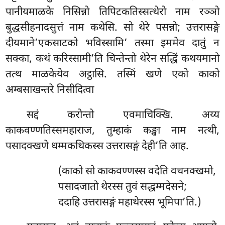
पानीयमाळके निसिन्नो तिपिटकतिस्सत्थेरो नाम रञ्ञो
बुद्धसीहनादसुत्तं नाम कथेसि. सो थेरे पसन्नो; उत्तरासङ्गे
दीयमाने’एकसाटको भविस्सामि’ तस्मा इममेव दातुं न
सक्का, कथं करिस्सामी’ति चिन्तेन्तो थेरेन सद्धिं कथयमानो
तत्थ माळकेयेव अट्ठासि. तस्मिं खणे एको काको
अम्बसाखन्तरे निसीदित्वा
सद्दं
करोन्तो एवमाचिक्खि. अय्य
काकवण्णतिस्समहाराज, तुम्हाकं कङ्खा नाम नत्थी,
पसादक्खणे धम्मकथिकस्स उत्तरासङ्गं देही’ति आह.
(काको सो काकवण्णस्स वदेति वचनक्खमो,
पसादजातो थेरस्स तुवं सद्धम्मदेसने;
ददाहि उत्तरासङ्गं महाथेरस्स भूमिपा’ति.)