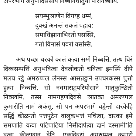
अपरभागे अनुपादिसेसाय निब्बानधातुया परिनिब्बायि.
सयम्भुञाणेन
विगय्ह धम्मं,
दुक्खं अनन्तं सकलं पहाय;
समाधिझानाभिरतो यसस्सि,
गतो विनासं पवरो यसस्सि.
अथ पच्छा चरको कालं कत्वा सग्गे निब्बत्ति. तत्थ चिरं
दिब्बसम्पत्तिं अनुभवित्वा देवलोकतो चवित्वा इमस्मिं दीपे
मलय रट्ठे अमरुप्पल लेनस्स आसन्नट्ठाने उपचरकस्स पुत्तो
हुत्वा निब्बत्ति. सो नवमासड्ढपरियोसाने मातुकुच्छितो
निक्खमि. तस्स नामगहणदिवसे ञातका अमरुप्पल
कुमारोति नामं अकंसु. सो पन अपरभागे वड्ढेन्तो दारकेहि
सद्धिं कीळन्तो पत्तपुटेन वालुकभत्तं पचित्वा, दारका इमे
समणाति वत्वा पटिपाटिया निसीदापेत्वा दानं दस्सामी’ति
वत्वा कीळादानं देति. एकदिवसं अमरुप्पल कुमारो