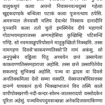
वालुकथुपं कत्वा अत्तनो निवासनवत्थदुस्सं गहेत्वा
खुद्दकदण्डके बन्धित्वा पटाकं कत्वा पूजनत्थाय ठपेसि.
अमरुप्पल लेनवासी मलिय देवत्थेरं निस्साय दानादीनि
पुञ्ञानि कत्वा ततो चुतो इमस्मिंयेव दीपे महागामे
गोठाभयमहाराजस्स अग्गमहेसिया कुच्छिम्हि पटिसन्धिं
गण्हि. सो नवमासड्ढपरियोसाने मातुकुच्छितो निक्खमि. तस्स
नामगहण दिवसे’काकवण्णतिस्सो’ति नामं अकंसु. सो
अनुपुब्बेन वड्ढित्वा पितु अच्चयेन छत्तं उस्सापेत्वा
काकवण्णतिस्समहाराजा अहोसि. तस्स छत्ते उस्सापितेयेव
सकलरट्ठं सुभिक्खं अहोसि. पञ्च वा द्वादस वा दिवसे
अनतिक्कमित्वा देवो सम्मा वस्सति. वेस्सन्तरबोधिसत्तस्स
दानग्गे याचकानं हत्थे भिक्खाभाजनं विय तस्मिं काले
वापीपोक्खरणी-नदी-कन्दर-सोब्भ-जातसरादयो वस्सोदकेन
पूरिता अहेसुं. पञ्चविधपदुमसञ्छन्ना अनेकदिजसमाकिण्णा