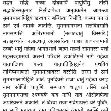
सङ्घेन सद्धिं गन्त्वा दीघवापिं पापुणिंसु. तस्मिं
सद्धातिस्सकुमारं निसीदापेत्वा अनुक्कमेन आगन्त्वा
सुमनमालापिट्ठियं खन्धवारं बन्धित्वा निसीदि. कस्मा पन तं
ठानं एवं नामकं जातन्ति. सुमननागराजा सत्तदिवसानि
नागसम्पत्तिं अभिरममानो (नलाटधातुं विस्सरि.)
सत्ताहच्चयेन नलाटधातुं अनुस्सरित्वा पच्छा आवज्जमानो
रञ्ञो धातुं गहेत्वा आगतभावं ञत्वा महन्तं सोमनस्सं पत्तो
महन्तज्झासयो अत्तनो परिवारे छकोटिमत्ते नागे गहेत्वा
धातुपटिपथं गन्त्वा धातुपतिट्ठितट्ठानेव पथवियं
नाभिप्पमाणतो सुमनमालावस्सं वस्सेसि. तस्मा तं ठानं
सुमनमालापिट्ठिति जातं. पुनदिवसे राजा धातुं गहेत्वा वराह
नाम सोण्डिं पापुणि. सम्पत्ताय धातुया तस्मिं ठाने
सुमननागराजा रथचक्के याव नाभिं ताव ओसीदापेत्वा
अपरिवत्तनं अकासि. तं दिस्वा राजा संवेगप्पत्तो थेरं पुच्छि.
मा भायि महाराज, धातु पतिट्ठानट्ठानं आगतो. इमस्मिं ठाने