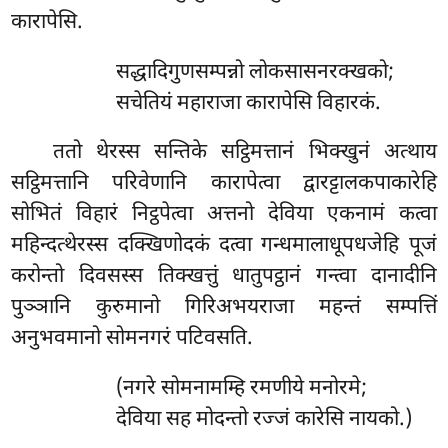
कारापेसि.
सद्धादिगुणसम्पन्नो लोकसासनरक्खको;
सचेतियं महाराजा कारापेसि विहारकं.
ततो थेरस्स सन्तिके सट्ठिमत्तानं भिक्खुनं अत्थाय
सट्ठिमत्तानि परिवेणानि कारापेत्वा द्वारट्टालकपाकारेहि
सोभितं विहारं निट्ठपेत्वा अत्तनो देविया एकनामं कत्वा
महिन्दत्थेरस्स दक्खिणोदकं दत्वा गन्धमालाधूपधजेहि पूजं
करोन्तो दिवसस्स तिक्खत्तुं धातुपट्ठानं गन्त्वा दानादीनि
पुञ्ञानि कुरुमानो गिरिअभयराजा महन्तं सम्पत्तिं
अनुभवमानो सोमनगरं पटिवसति.
(नगरे सोमनामम्हि रमणीये मनोरमे;
देविया सह मोदन्तो रज्जं कारेसि नायको.)