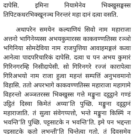
दापेसि. इमिना नियामेनेव भिक्खुसङ्घस्स
तिपिटकधरभिक्खूनञ्च निरन्तरं महा दानं दत्वा वसति.
अथापरेन समयेन कल्याणियं सिवो नाम महाराजा
अत्तनो भागिनेय्यस्स अभयकुमारस्स काकवण्णतिस्स रञ्ञो
भगिनिया सोमदेविया नाम राजपुत्तिया आवाहमङ्गलं कत्वा
आनेत्वा पादपरिचारिकं दापेसि. दत्वा च पन अभय कुमारं
गिरिनगरम्हि निसीदापेसी. सो गिरिनगरे रज्जं कारापेत्वा
गिरिअभयो नाम राजा हुत्वा महन्तं सम्पत्तिं अनुभवमानो
विहासि. ततो अपरभागे काकवण्णतिस्स महाराजा महागामे
विहरन्तो अञ्ञतरस्स भिक्खुस्स गत्ते मङ्कुना दट्ठट्ठाने गण्डं
उट्ठितं दिस्वा किमेतं अय्या’ति पुच्छि. मङ्कुना दट्ठट्ठानं
महाराजाति. तं सुत्वा संवेगप्पत्तो, भन्ते मङ्कुना किस्मिं न
भवन्ति’ति पुच्छि. पट्टसाटके न भवन्ति’ति. इमे पन भद्दन्ता
पट्टसाटके कुतो लभन्ती’ति चिन्तेत्वा गतो. तं दिवसमेव