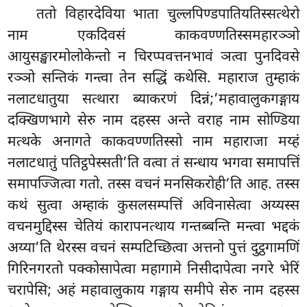
ततो विहारदेविया भाता चुल्लपिण्डपातियतिस्सत्थेरो
नाम एकदिवसं काकवण्णतिस्समहारञ्ञो
आयुसङ्खारमोलोकेन्तो न चिरप्पवत्तनभावं ञत्वा पुनदिवसे
रञ्ञो सन्तिकं गन्त्वा तेन सद्धिं कथेसि. महाराज तुम्हाकं
नलाटधातुया सत्थारा ब्याकरणं दिन्नं;’महावालुकगङ्गाय
दक्खिणभागे सेरु नाम दहस्स अन्ते वराह नाम सोण्डिया
मत्थके अनागते काकवण्णतिस्सो नाम महाराजा मय्हं
नलाटधातुं पतिट्ठपेस्सती’ति वत्वा तं सन्धाय भगवा समापत्तिं
समापज्जित्वा गतो. तस्स वचनं मनसिकरोही’ति आह. तस्स
कथं सुत्वा अम्हाकं कुसलसम्पत्तिं अविनासेत्वा अय्यस्स
वचनमुद्दिस्स चेतियं कारापनत्थाय गन्तब्बन्ति मन्त्वा भद्दकं
अय्या’ति थेरस्स वचनं सम्पटिच्छित्वा अत्तनो पुत्तं दुट्ठगामणिं
गिरिनगरतो पक्कोसापेत्वा महागामे निसीदापेत्वा नगरे भेरिं
चरापेसि; अहं महावालुकाय गङ्गाय समीपे सेरु नाम
दहस्स