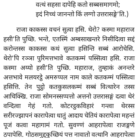
वत्थं सहसा दापेहि कतो सब्बसमागमो;
इदं निच्चं जानन्तो किं लग्गो उत्तरासङ्गे’ति.)
राजा काकस्स वचनं सुत्वा हसि. थेरो? कस्मा महाराज
हसी’ति पुच्छि. भन्ते, एतस्मिं अम्बसाखन्तरे निसीदित्वा सद्दं
करोन्तस्स काकस्स कथं सुत्वा हसिन्ति सब्बं आरोचेसि.
थेरो’पि रञ्ञा पुरिमत्तभावे कतकम्मं
पस्सित्वा हसि. राजा
कस्मा अय्यो हसी’ति पुच्छि. महाराज, तुम्हाकं अनन्तरे
अत्तभावे मलयरट्ठे अमरुप्पल नाम काले कतकम्मं पस्सित्वा
हसित्ति. तेन पुट्ठो कतकुसलकम्मं सब्बं वित्थारेन तस्स
आचिक्खि. राजा सोमनस्सप्पत्तो अत्तनो उत्तरासङ्गं दत्वा थेरं
वन्दित्वा गेहं गतो. कोटरट्ठकविहारं गन्त्वा थेरस्स
सरीरज्झापनं कारापेत्वा धातुं आदाय चेतियं कारापेत्वा महन्तं
पूजं कत्वा महागामं गतो. सुवण्णं आहरापेत्वा राजङ्गणे
ठपापेसि. गोठसमुद्दकुच्छियं पत्त नावातो वत्थानि आहरापेत्वा