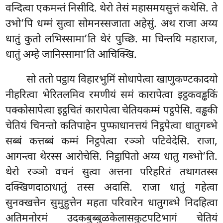
वन्दित्वा एकमन्तं निसीदि. थेरो तेसं महासमयसुत्तं कथेसि. ते
उभो’पि धम्मं सुत्वा सोमनस्सजाता अहेसुं. अथ राजा अय्य
धातुं कुतो लभिस्सामा’ति थेरं पुच्छि. मा चिन्तयि महाराज,
धातुं अम्हे जानिस्सामा’ति आचिक्खि.
सो ततो पट्ठाय विहारभुमिं सोधापेत्वा खाणुकण्टकादयो
नीहरित्वा भेरितलमिव रमणीयं समं कारापेत्वा इट्ठकवड्ढकिं
पक्कोसापेत्वा इट्ठचितं कारापेत्वा चेतियकम्मं पट्ठपेसि. वड्ढकी
चेतियं चिनन्तो कतिपाहेन पुप्फाधानत्तयं निट्ठपेत्वा धातुगब्भे
सब्बं कत्तब्बं कम्मं निट्ठपेत्वा रञ्ञो पटिवेदेसि. राजा,
आगन्त्वा थेरस्स आरोचेसि. निट्ठापितो अय्य धातु गब्भो’ति.
थेरो रञ्ञो वचनं सुत्वा अत्तना परिहरितं
तथागतस्स
दक्खिणदाठाधातुं तस्स अदासि. राजा धातुं गहेत्वा
सुनक्खत्तेन सुमुहुत्तेन महता परिवारेन धातुगब्भे निदहित्वा
अतिमनोरमं उदकबुब्बुळकेलासकुटपटिभागं चेतियं