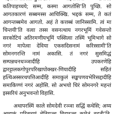
कतिपाहच्चये; सम्म, कस्मा आगतोसि’ति पुच्छि. सो
आगतकारणं सब्बमस्स आचिक्खि. भद्दकं सम्म, ते कतं
आगन्तब्बमेव आगतो. अहं ते कत्तब्बं जानिस्सामि. त्वं मा
चिन्तयी’ति वत्वा तस्स वसनत्थाय नगरभूमिं गवेसन्तो
सरकोटियं अतिरमणीयभूमिं पस्सित्वा तस्मिं भूमिभागे सो
नगरं मापेत्वा देविया एकसदिसनामं करिस्सामी’ति
सोमनगरन्ति नामं अकासि. तं नगरं सुसमिद्धं
सम्पन्नधनधञ्ञादीहि उपकरणेहि
द्वारट्टालकगोपुरपरिखापोक्खर-णियादीहि
सहितं
हत्थिअस्सरथपत्तिआदीहि समाकुलं सङ्खपणवभेरिसद्दादीहि
समाकिण्णं नगरं अहोसि. सो अभयो चिरं सोमनगरे महन्तं
इस्सरियं अनुभवन्तो विहासि.
अथापरस्मिं काले सोमदेवी रञ्ञा सद्धिं कथेसि; अय्य