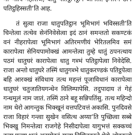
पतिट्ठहिस्सती’ति आह.
तं सुत्वा राजा धातुपतिट्ठान भूमिभागं भविस्सती’ति
चिन्तेत्वा तत्थेव सेनंनिवेसेत्वा इदं ठानं समन्ततो सकण्टकं
वनं नीहरापेत्वा भूमिभागं अतिरमणीयं भेरितलमिव समं
कारापेत्वा सेनियपामोक्खं आमन्तेत्वा तुम्हे धातुं ठपनत्थाय
पठमं धातुघरं कारापेत्वा धातु गब्भं पतिट्ठापेत्वा निवेदेसि.
राजा अन्तो धातुघरे तस्मिं धातुगब्भे धातुकरण्डकं पतिट्ठपेत्वा
बहि आरक्खं संविधाय तत्थ महन्तं पूजाविधानं कारापेत्वा
धातुघरं चतुजातियगन्धेन विलिम्पापेसि. तदुपादाय तं गेहं
गन्धमूलं नाम जातं. तस्मिं ठाने बहू सन्निपतिंसु. तत्थ महिन्दो
नाम थेरो आगन्तुक भिक्खूनं वत्तपटिवत्तं अकासि. पुनदिवसे
राजा विहारं गन्त्वा सुखेन वसित्थ अय्या’ति पुच्छित्वा सब्बे
भिक्खु निमन्तेत्वा राजगेहे निसीदापेत्वा यागुभत्तं सक्कच्चं