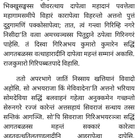
भिक्खुसङ्घस्स चीवरत्थाय दापेत्वा महादानं पवत्तेत्वा
महागामसमीपे विहारं कारापेत्वा विहरन्तो अत्तनो पुत्तं
दुट्ठगामणिं पक्कोसापेत्वा; तात, त्वं गन्त्वा गिरिम्हि नगरे
निसीदा’ति वत्वा अमच्चञ्चस्स पितुट्ठाने ठपेत्वा गिरिनगरं
पाहेसि. तं दिस्वा गिरिअभय कुमारो कुमारेन सद्धिं
आगतबळस्स वत्थाहारादीनि दापेत्वा महन्तं सम्मानं अकासि.
राजकुमारो गिरिपब्बतपादे विहासि.
ततो अपरभागे जातिं निस्साय खत्तियानं विवादो
अहोसि. सो अभयराजा किं मेविवादेना’ति अत्तनो भरियाय
सोमदेविया सद्धिं बलवाहनं गहेत्वा अनुक्कमेन गच्छन्तो
सेरुनगरे रज्जं कारेन्तं अत्तसहायं सिवराजं सन्धाय तस्स
सन्तिकं आगञ्जि. सो’पि सिवराजा गिरिअभयरञ्ञा सद्धिं
आगतबळस्स महन्तं सक्कारं कारेत्वा
अहतवत्थतिलतण्डुलादीनि आहरापेत्वा दापेसि.