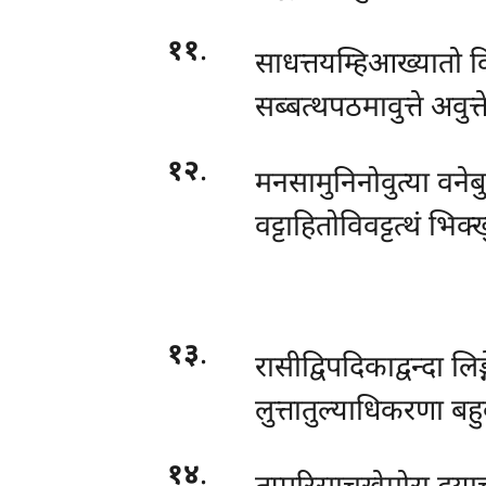
११
.
साधत्तयम्हिआख्यातो 
सब्बत्थपठमावुत्ते अवुत्
१२
.
मनसामुनिनोवुत्या वनेबु
वट्टाहितोविवट्टत्थं भिक
१३
.
रासीद्विपदिकाद्वन्दा लि
लुत्तातुल्याधिकरणा बहु
१४
.