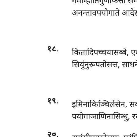
गमीम्हातिगुणाफत्तो स
अनन्तावपयोगाते आदेस
१८
.
कितादिपच्चयासब्बे, ए
सियुंनुरूपतोसत्त, सा
१९
.
इमिनाकिञ्चिलेसेन, सक
पयोगाञाणिनासिन्धु, रस
२०
.