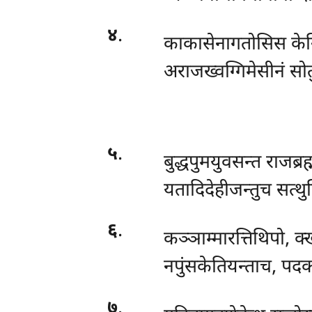
४
.
काकासेनागतोसिस केनि
अराजख्वग्गिमेसीनं सोत
५
.
बुद्धपुमयुवसन्त राजब्
यतादिदेहीजन्तुच सत्थु
६
.
कञ्ञाम्मारत्तिथिपो, क
नपुंसकेतियन्ताच, पदक
७
.