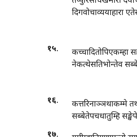
तप्पुरिसाचखेमोरा दय
दिगवोचाव्ययाहारा एतेस
१५
.
कच्चादितोपिएकम्हा सद
नेकत्थेसतिभोन्तेव सब्ब
१६
.
कत्तरिनाञ्ञथाकम्मे तथ
सब्बेतेपचधातुम्हि सङ्ख
१७
.