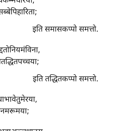
ाचकम्मधारया,
ब्बेपिहारिता;
इति समासकप्पो समत्तो.
्दतोनियमंविना,
ेतद्धितपच्चया;
इति तद्धितकप्पो समत्तो.
ाभावेतुमेरया,
ेपेनमरूमया;