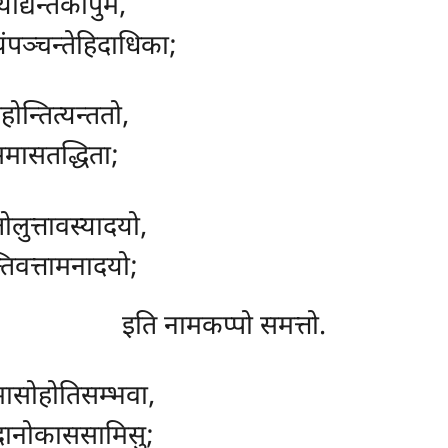
याद्यन्तकापुमे,
यंपञ्चन्तेहिदाधिका;
न्तित्यन्ततो,
मासतद्धिता;
ोलुत्तावस्यादयो,
्तिवत्तामनादयो;
इति नामकप्पो समत्तो.
ासोहोतिसम्भवा,
्पदानोकाससामिसु;