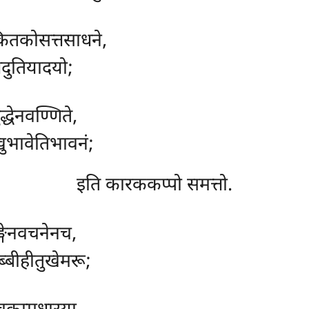
कितकोसत्तसाधने,
तेदुतियादयो;
द्धेनवण्णिते,
्खुभावेतिभावनं;
इति कारककप्पो समत्तो.
ङ्गेनवचनेनच,
ब्बीहीतुखेमरू;