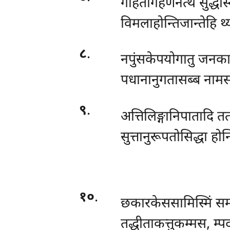
गहितागहणेनेत्थ सुद्धोस्
विमलाहोन्तिजान्तेहि थ्
८
.
नपुंसकेपयोगातु जनकाहो
पधानानुगतासब्ब नामस
९
.
अत्तिलिङ्गानिपातादि तत
सुत्तानुरूपतोसिद्धा होन
१०
.
छकारकेससामिस्मिं सम
तद्धीताकत्तुकम्मस, म