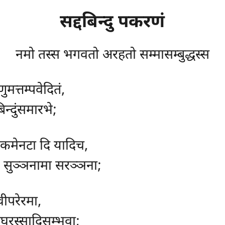
सद्दबिन्दु
पकरणं
नमो तस्स भगवतो अरहतो सम्मासम्बुद्धस्स
णुमत्तम्पवेदितं,
बिन्दुंसमारभे;
 कमेनटा दि यादिच,
 सुञ्ञनामा सरञ्ञना;
ावीपरेरमा,
घरस्सादिसम्भवा;