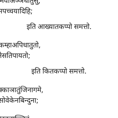
म्भवाअञ्ञधातुसु,
पच्चयादिहि;
इति आख्यातकप्पो समत्तो.
कम्हाअपिधातुतो,
धनेसतिपायतो;
इति कितकप्पो समत्तो.
्काञातुंजिनागमे,
ोवेकेनबिन्दुना;