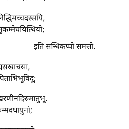
द्धिमच्चदस्सयि,
ुकम्मेघयित्थियो;
इति सन्धिकप्पो समत्तो.
रह्मसखाचसा,
पिताभिभूविदू;
्खरणीनदिरुमातुभू,
म्मदधायुनो;