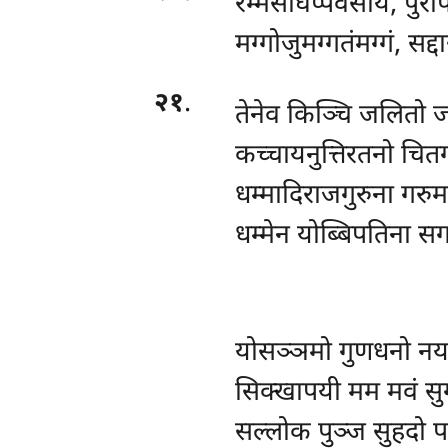
रम्मंसीघप्पवेसाय, पुर
मग्गोजुमग्गतंमग्गं, सद्
२१
.
तेनेव किञ्चि जलितो 
कच्चायनुत्तिरतनो चित
धम्मादिराजगुरुना गरु
धम्मेन योब्बिपतिना सग
योसञ्ञमो गुणधनो नय
सिक्खापयी मम मवं सु
सल्लोक पुञ्ज सुहदो प