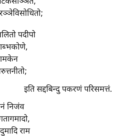
ंपिटकसञ्ञितं,
दारञ्ञेविसोधितो;
जलितो पदीपो
गब्भकोणे,
मामकेन
रुत्तनीतो;
इति सद्दबिन्दु पकरणं परिसमत्तं.
नं निजंव
गतागमादो,
दुमादि राम