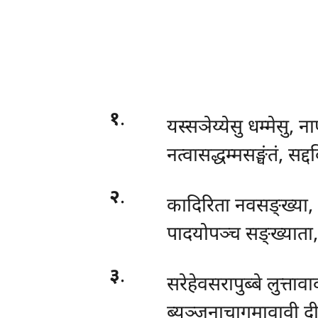
१
.
यस्सञेय्येसु धम्मेसु, ना
नत्वासद्धम्मसङ्घंतं, सद्द
२
.
कादिरिता नवसङ्ख्या,
पादयोपञ्च सङ्ख्याता,
३
.
सरेहेवसरापुब्बे लुत्ताव
ब्यञ्जनाचागमावावी दी