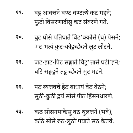
.
वट्ट आवत्तने वण्ट वण्टत्थे कट मद्दने;
१९
फुटो विसरणादीसु कट संवरणे गते.
.
घुट घोसे पतिघाते विट’क्कोसे (च) पेसने;
२०
भट भत्यं कुट-कोट्टच्छेदने लुट लोटने.
.
जट-झट-पिट सङ्घाते चिटु’त्तासे घटी’हने;
२१
घटि सङ्घट्टने तट्ट च्छेदने मुट मद्दने.
.
पठ ब्यत्तवचे हेठ बाधायं वेठ वेठने;
२२
सुठी-कुठी द्वयं सोसे पीठ हिंसनधारणे.
.
कठ सोसनपाकेसु वठ थुलत्तने (भवे);
२३
कठि सोसे रुठ-लुठो’पघाते सठ केतवे.