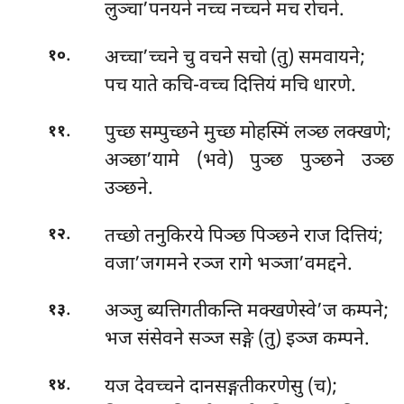
लुञ्चा’पनयने नच्च नच्चने मच रोचने.
.
अच्चा’च्चने चु वचने सचो (तु) समवायने;
१०
पच याते कचि-वच्च दित्तियं मचि धारणे.
.
पुच्छ सम्पुच्छने मुच्छ मोहस्मिं लञ्छ लक्खणे;
११
अञ्छा’यामे (भवे) पुञ्छ पुञ्छने उञ्छ
उञ्छने.
.
तच्छो तनुकिरये पिञ्छ पिञ्छने राज दित्तियं;
१२
वजा’जगमने रञ्ज रागे भञ्जा’वमद्दने.
.
अञ्जु ब्यत्तिगतीकन्ति मक्खणेस्वे’ज कम्पने;
१३
भज संसेवने सञ्ज सङ्गे (तु) इञ्ज कम्पने.
.
यज देवच्चने दानसङ्गतीकरणेसु (च);
१४