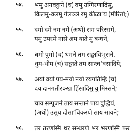
.
भमु अनवट्ठाने (च) वमु उग्गिरणादिसु,
५४
किलमु-क्लमू गेलञ्ञे रमु कीळा’य (मीरितो;)
.
दमो दमे नम नमे (अथो) सम परिस्समे,
५५
यमु उपरमे नासे अम याते मु बन्धने;
.
धमो पुमो (च) धमने तम सङ्काविभूसने,
५६
धुम-थीम (च) सङ्घाते तम सान्त्व’वसादिये;
.
अयो वयो पय-मयो नयो रयगतिम्हि (च)
५७
दय दानगतीरक्खा हिंसादिसु यु मिस्सने;
चाय सम्पूजने ताय सन्ताने पाय वुद्धियं,
(अथो) उसूय दोसा’विकरणे साय सायने;
.
तर तरणस्मिं थर सन्थरणे भर भरणस्मिं फर
५८