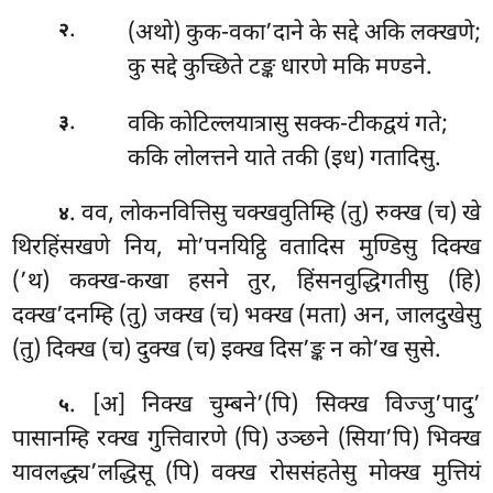
.
(अथो) कुक-वका’दाने के सद्दे अकि लक्खणे;
२
कु सद्दे कुच्छिते टङ्क धारणे मकि मण्डने.
.
वकि कोटिल्लयात्रासु सक्क-टीकद्वयं गते;
३
ककि लोलत्तने याते तकी (इध) गतादिसु.
.
वव, लोकनवित्तिसु चक्खवुतिम्हि (तु) रुक्ख (च) खे
४
थिरहिंसखणे निय, मो’पनयिट्ठि वतादिस मुण्डिसु दिक्ख
(’थ) कक्ख-कखा हसने तुर, हिंसनवुद्धिगतीसु (हि)
दक्ख’दनम्हि (तु) जक्ख (च) भक्ख (मता) अन, जालदुखेसु
(तु) दिक्ख (च) दुक्ख (च) इक्ख दिस’ङ्क न को’ख सुसे.
. [अ] निक्ख चुम्बने’(पि) सिक्ख विज्जु’पादु’
५
पासानम्हि रक्ख गुत्तिवारणे (पि) उञ्छने (सिया’पि) भिक्ख
यावलद्ध्य’लद्धिसू (पि) वक्ख रोससंहतेसु मोक्ख मुत्तियं