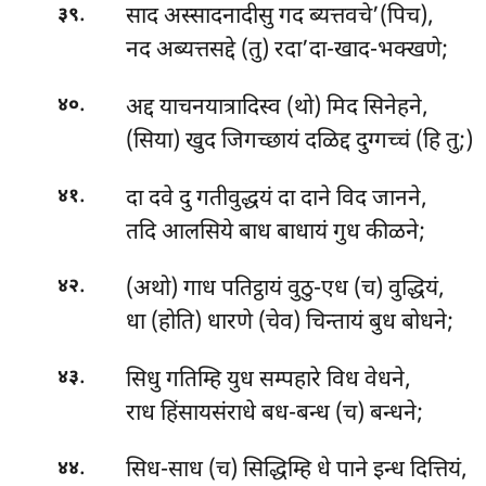
.
साद अस्सादनादीसु गद ब्यत्तवचे’(पिच),
३९
नद अब्यत्तसद्दे (तु) रदा’दा-खाद-भक्खणे;
.
अद्द याचनयात्रादिस्व (थो) मिद सिनेहने,
४०
(सिया) खुद जिगच्छायं दळिद्द दुग्गच्चं (हि तु;)
.
दा दवे दु गतीवुद्धयं दा दाने विद जानने,
४१
तदि आलसिये बाध बाधायं गुध कीळने;
.
(अथो) गाध पतिट्ठायं वुठु-एध (च) वुद्धियं,
४२
धा (होति) धारणे (चेव) चिन्तायं बुध बोधने;
.
सिधु गतिम्हि युध सम्पहारे विध वेधने,
४३
राध हिंसायसंराधे बध-बन्ध (च) बन्धने;
.
सिध-साध (च) सिद्धिम्हि धे पाने इन्ध दित्तियं,
४४