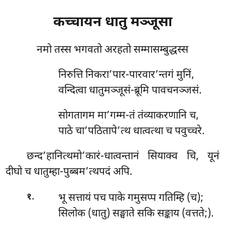
कच्चायन
धातु मञ्जूसा
नमो तस्स भगवतो अरहतो सम्मासम्बुद्धस्स
निरुत्ति निकरा’पार-पारवार’न्तगं मुनिं,
वन्दित्वा धातुमञ्जूसं-ब्रूमि पावचनञ्जसं.
सोगतागम मा’गम्म-तं तंव्याकरणानि च,
पाठे चा’पठितापे’त्थ धात्वत्था च पवुच्चरे.
छन्द’हानित्थमो’कारं-धात्वन्तानं
सियाक्व चि, यूनं
दीघो च धातुम्हा-पुब्बम’त्थपदं अपि.
.
भू सत्तायं पच पाके गमुसप्प गतिम्हि (च);
१
सिलोक (धातु) सङ्घाते सकि सङ्काय (वत्तते;).