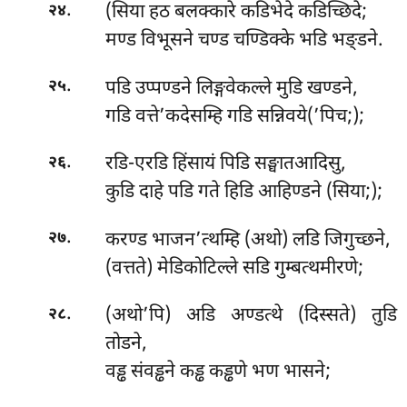
.
(सिया हठ बलक्कारे कडिभेदे कडिच्छिदे;
२४
मण्ड विभूसने चण्ड चण्डिक्के भडि भङ्डने.
.
पडि उप्पण्डने लिङ्गवेकल्ले मुडि खण्डने,
२५
गडि वत्ते’कदेसम्हि गडि सन्निवये(’पिच;);
.
रडि-एरडि हिंसायं पिडि सङ्घातआदिसु,
२६
कुडि दाहे पडि गते हिडि आहिण्डने (सिया;);
.
करण्ड भाजन’त्थम्हि (अथो) लडि जिगुच्छने,
२७
(वत्तते) मेडिकोटिल्ले सडि गुम्बत्थमीरणे;
.
(अथो’पि) अडि अण्डत्थे (दिस्सते) तुडि
२८
तोडने,
वड्ढ संवड्ढने कड्ढ कड्ढणे भण भासने;