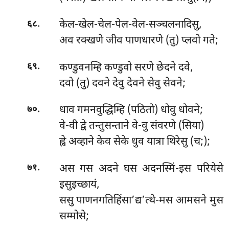
.
केल-खेल-चेल-पेल-वेल-सञ्चलनादिसु,
६८
अव रक्खणे जीव पाणधारणे (तु) प्लवो गते;
.
कण्डुवनम्हि कण्डुवो सरणे छेदने दवे,
६९
दवो (तु) दवने देवु देवने सेवु सेवने;
.
धाव गमनवुद्धिम्हि (पठितो) धोवु धोवने;
७०
वे-वी द्वे तन्तुसन्ताने वे-वु संवरणे (सिया)
ह्वे अव्हाने केव सेके धुव यात्रा थिरेसु (च;);
.
अस गस अदने घस अदनस्मिं-इस परियेसे
७१
इसुइच्छायं,
ससु पाणनगतिहिंसा’द्य’त्थे-मस आमसने मुस
सम्मोसे;