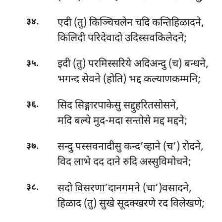
.
एदी (तु) किञ्चिचलेन चदि कन्तिहिळादने,
३४
किलिदी परिदेवादो उदिस्सवकिलेदने;
.
इदी (तु) परमिस्सरिये अदिअन्दु (च) बन्धने,
३५
भगन्द सेवने (होति) भद्द कल्याणकम्मनि;
.
सिद सिङ्गारपाकेसु सद्दुहरितसोसने,
३६
मदि बल्ये मुद-मदा सन्तोसे मद्द मद्दने;
.
सन्दु पस्सवनादीसु कन्द’व्हाने (च’) रोदने,
३७
विद लाभे दद दाने रुदि अस्सुविमोचने;
.
सदो विसरणा’दानगमने (चा’)वसादने,
३८
हिळाद (तु) सुखे सूदक्खरणे रद विलेखणे;