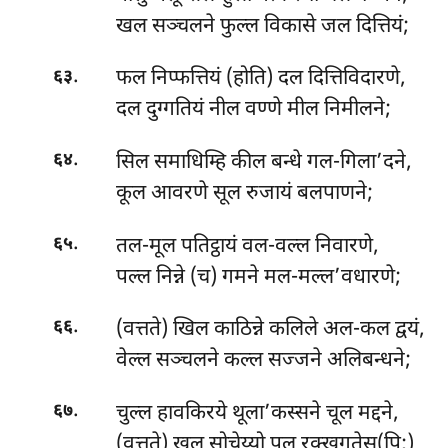
खल सञ्चलने फुल्ल विकासे जल दित्तियं;
.
फल निप्फत्तियं (होति) दल दित्तिविदारणे,
६३
दल दुग्गतियं नील वण्णे मील निमीलने;
.
सिल समाधिम्हि कील बन्धे गल-गिला’दने,
६४
कूल आवरणे सूल रुजायं बलपाणने;
.
तल-मूल पतिट्ठायं वल-वल्ल निवारणे,
६५
पल्ल निन्ने (च) गमने मल-मल्ल’वधारणे;
.
(वत्तते) खिल काठिन्ने कलिले अल-कल द्वयं,
६६
वेल्ल सञ्चलने कल्ल सज्जने अलिबन्धने;
.
चुल्ल हावकिरये थूला’कस्सने चूल मद्दने,
६७
(वत्तते) खल सोचेय्यो पल रक्खगतेसु(पि;)