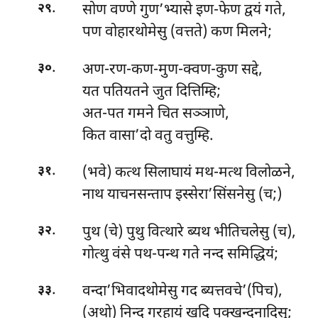
.
सोण वण्णे गुण’भ्यासे इण-फेण द्वयं गते,
२९
पण वोहारथोमेसु (वत्तते) कण मिलने;
.
अण-रण-कण-मुण-क्वण-कुण सद्दे,
३०
यत पतियतने जुत दित्तिम्हि;
अत-पत गमने चित सञ्ञाणे,
कित वासा’दो वतु वत्तुम्हि.
.
(भवे) कत्थ सिलाघायं मथ-मत्थ विलोळने,
३१
नाथ याचनसन्ताप इस्सेरा’सिंसनेसु (च;)
.
पुथ (चे) पुथु वित्थारे ब्यथ भीतिचलेसु (च),
३२
गोत्थु वंसे पथ-पन्थ गते नन्द समिद्धियं;
.
वन्दा’भिवादथोमेसु गद ब्यत्तवचे’(पिच),
३३
(अथो) निन्द गरहायं खदि पक्खन्दनादिसु;