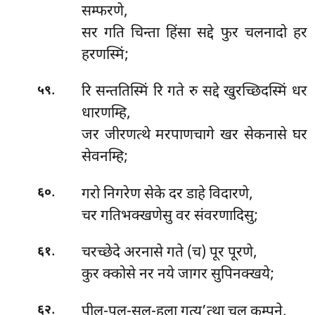
सम्फरणे,
सर गति चिन्ता हिंसा सद्दे फुर चलनादो हर
हरणस्मिं;
.
रि सन्ततिस्मिं रि गते रु सद्दे खुरच्छिदस्मिं धर
५९
धारणम्हि,
जर जीरणत्थे मरपाणचागे खर सेकनासे घर
सेवनम्हि;
.
गरो निगरेण सेके दर डाहे विदारणे,
६०
चर गतिभक्खणेसु वर संवरणादिसु;
.
चरच्छेदे अरनासे गते (च) पूर पूरणे,
६१
कुर क्कोसे नर नये जागर सुपिनक्खये;
.
पीलु-पलू-सल-हुला गत्य’त्था चल कम्पने,
६२