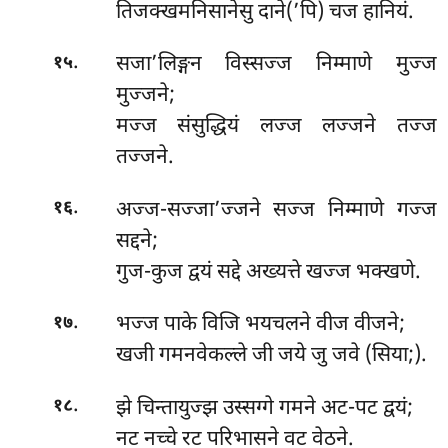
तिजक्खमनिसानेसु दाने(’पि) चज हानियं.
.
सजा’लिङ्गन विस्सज्ज निम्माणे मुज्ज
१५
मुज्जने;
मज्ज संसुद्धियं लज्ज लज्जने तज्ज
तज्जने.
.
अज्ज-सज्जा’ज्जने सज्ज निम्माणे गज्ज
१६
सद्दने;
गुज-कुज द्वयं सद्दे अख्यत्ते खज्ज भक्खणे.
.
भज्ज पाके विजि भयचलने वीज वीजने;
१७
खजी गमनवेकल्ले जी जये जु जवे (सिया;).
.
झे चिन्तायुज्झ उस्सग्गे गमने अट-पट द्वयं;
१८
नट नच्चे रट परिभासने वट वेठने.