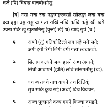
चजे (पि) चिक्ख वाचबोधनेसु.
[ब]
नख मख रख नङ्खामङ्खरक्खी’खीलङ्खा लख वख
इख इङ्खा उङ्ख वङ्खू’ख गत्यं वखि मखि कखि कङ्खे खी खये
उक्ख सेके खु खुतधनिसु (वुत्तो) खे(’थ) खादे सुपे (च.)
.
अग्गो (तु) गतिकोटिल्ले लग सङ्गे मगे’सने;
६
अगी इगी रिगी लिगी वगी गत्य’त्थधातवो.
.
सिलाघ कत्थने जग्घ हसने अग्घ अग्घने;
७
सिघी आघायने (होति) लघि सोसगतीसु (च;).
.
वच ब्यत्तवचे याच याचने रुच दित्तियं;
८
सुच सोके कुच सद्दे (अथो) विच विवेचने.
.
अञ्च पूजागते वञ्च गमने किञ्चा’वमद्दने;
९