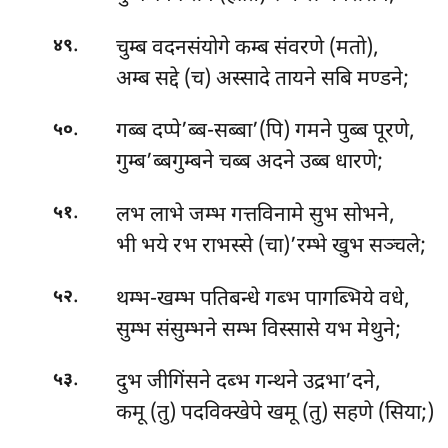
.
चुम्ब वदनसंयोगे कम्ब संवरणे (मतो),
४९
अम्ब सद्दे (च) अस्सादे तायने सबि मण्डने;
.
गब्ब दप्पे’ब्ब-सब्बा’(पि) गमने पुब्ब पूरणे,
५०
गुम्ब’ब्बगुम्बने चब्ब अदने उब्ब धारणे;
.
लभ लाभे जम्भ गत्तविनामे सुभ सोभने,
५१
भी भये रभ राभस्से (चा)’रम्भे खुभ सञ्चले;
.
थम्भ-खम्भ पतिबन्धे गब्भ पागब्भिये वधे,
५२
सुम्भ संसुम्भने सम्भ विस्सासे यभ मेथुने;
.
दुभ जीगिंसने दब्भ गन्थने उद्रभा’दने,
५३
कमू (तु) पदविक्खेपे खमू (तु) सहणे (सिया;)