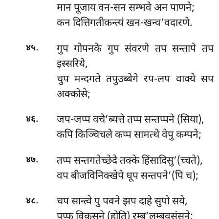
मान पूजाय वन-सन सम्भवे अन पाणने;
कन दित्तिगतीकन्त्यं खन-खन्व’वदारणे.
.
गुप गोपनके गुप संवरणे तप सन्तापे तप
४५
इस्सरिये,
चुप मन्दगते तपुउब्बेगे रप-लप वाक्ये सप
अक्कोसे;
.
जप-जप्प वचे’ब्यत्ते तप्प सन्तप्पने (सिया),
४६
कपि किञ्चिचले कप्प सामत्थे वेपु कम्पने;
.
तप्प सन्तगतेच्छेदे तक्के हिंसादिसु’(च्चते),
४७
वप बीजविनिक्खेपे धूप सन्तपने’(पि च);
.
चप सान्त्वे पु पवने झप दाहे सुपो सये,
४८
पुप्फ विकसने (होति) रम्ब’लम्बवसंसने;