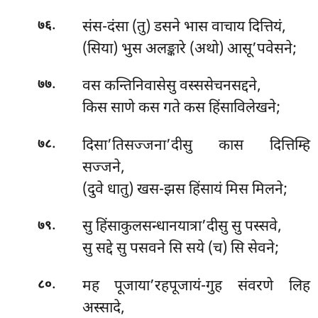
.
संस-दंसा (तु) डसने भास वाचाय दित्तियं,
७६
(सिया) भुस अलङ्कारे (अथो) आसू’पवेसने;
.
वस कन्तिनिवासेसु वस्ससेचनसद्दने,
७७
किस साणे कस गते कस हिंसाविलेखने;
.
दिसा’तिसज्जना’दीसु कास दित्तिम्हि
७८
सज्जने,
(दुवे धातु) खस-झस हिंसायं मिस मिलने;
.
सु हिंसाकुलसन्धानयात्रा’दीसु सु पस्सवे,
७९
सु सद्दे सु पसवने सि सये (च) सि सेवने;
.
मह पूजाया’रहपूजायं-गुह संवरणे लिह
८०
अस्सादे,