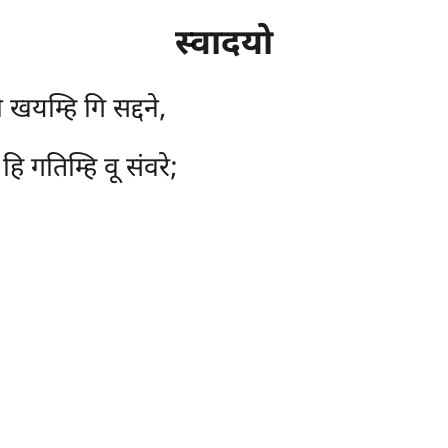
स्वादयो
 खयम्हि गि सद्दने,
ि गतिम्हि वू संवरे;