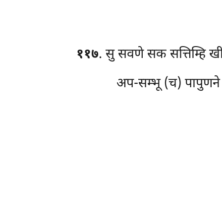
११७
. सु सवणे सक सत्तिम्हि खी
अप-सम्भू (च) पापुणने ह