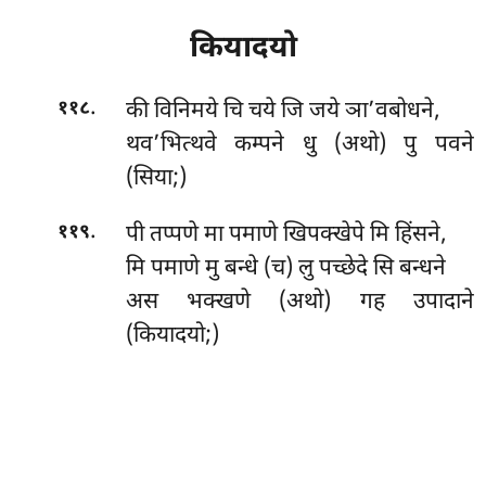
कियादयो
.
की विनिमये चि चये जि जये ञा’वबोधने,
११८
थव’भित्थवे कम्पने धु (अथो) पु पवने
(सिया;)
.
पी तप्पणे मा पमाणे खिपक्खेपे मि हिंसने,
११९
मि पमाणे मु बन्धे (च) लु पच्छेदे सि बन्धने
अस भक्खणे (अथो) गह उपादाने
(कियादयो;)