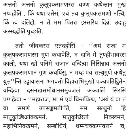
अत्तनो अत्तनो कुलूपकसमणस्स वण्णं कथेन्तानं मुखं
नप्पहोति
. किं यथा एतेसं, एवं तव कुलूपकसमणो नत्थि,
किं त्वं दलिद्दो, न ते मम पितरा इस्सरियं दिन्नं, उदाहु
अस्सद्धोति पुच्छति.
ततो जीवकस्स एतदहोसि – ‘‘अयं राजा मं
कुलूपकसमणस्स गुणं कथापेति, न दानि मे तुण्हीभावस्स
कालो, यथा खो पनिमे राजानं वन्दित्वा निसिन्नाव अत्तनो
कुलूपकसमणानं गुणं कथयिंसु, न मय्हं एवं सत्थुगुणे कथेतुं
युत्त’’न्ति उट्ठायासना भगवतो विहाराभिमुखो पञ्चपतिट्ठितेन
वन्दित्वा दसनखसमोधानसमुज्जलं अञ्जलिं सिरसि
पग्गहेत्वा – ‘‘महाराज, मा मं एवं चिन्तयित्थ, ‘अयं यं वा तं
वा समणं उपसङ्कमती’ति, मम सत्थुनो हि
मातुकुच्छिओक्कमने, मातुकुच्छितो निक्खमने,
महाभिनिक्खमने, सम्बोधियं, धम्मचक्कप्पवत्तने च,