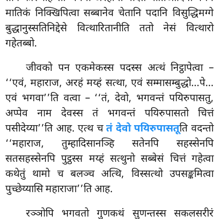
मातिकं निक्खिपित्वा सब्बानेव चेतानि पदानि विसुद्धिमग्गे
बुद्धानुस्सतिनिद्देसे वित्थारितानीति ततो नेसं वित्थारो
गहेतब्बो.
जीवको पन एकमेकस्स पदस्स अत्थं निट्ठापेत्वा –
‘‘एवं, महाराज, अरहं मय्हं सत्था, एवं सम्मासम्बुद्धो…पे…
एवं भगवा’’ति वत्वा – ‘‘तं, देवो, भगवन्तं पयिरुपासतु,
अप्पेव नाम देवस्स तं भगवन्तं पयिरुपासतो चित्तं
पसीदेय्या’’ति आह. एत्थ च
तं देवो पयिरुपासतू
ति वदन्तो
‘‘महाराज, तुम्हादिसानञ्हि सतेनपि सहस्सेनपि
सतसहस्सेनपि पुट्ठस्स
मय्हं सत्थुनो सब्बेसं चित्तं गहेत्वा
कथेतुं थामो च बलञ्च अत्थि, विस्सत्थो उपसङ्कमित्वा
पुच्छेय्यासि महाराजा’’ति आह.
रञ्ञोपि भगवतो गुणकथं सुणन्तस्स सकलसरीरं