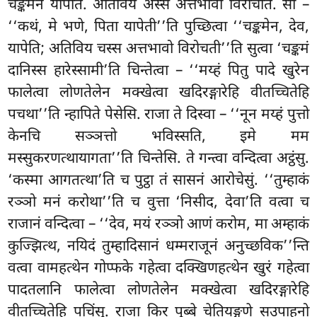
चङ्कमेन यापेति. अतिविय अस्स अत्तभावो विरोचति. सो –
‘‘कथं, मे भणे, पिता यापेती’’ति पुच्छित्वा ‘‘चङ्कमेन, देव,
यापेति; अतिविय चस्स अत्तभावो विरोचती’’ति सुत्वा ‘चङ्कमं
दानिस्स हारेस्सामी’ति चिन्तेत्वा – ‘‘मय्हं पितु पादे खुरेन
फालेत्वा लोणतेलेन मक्खेत्वा खदिरङ्गारेहि वीतच्चितेहि
पचथा’’ति न्हापिते पेसेसि. राजा ते दिस्वा – ‘‘नून मय्हं पुत्तो
केनचि सञ्ञत्तो भविस्सति, इमे मम
मस्सुकरणत्थायागता’’ति
चिन्तेसि. ते गन्त्वा वन्दित्वा अट्ठंसु.
‘कस्मा आगतत्था’ति च पुट्ठा तं सासनं आरोचेसुं. ‘‘तुम्हाकं
रञ्ञो मनं करोथा’’ति च वुत्ता ‘निसीद, देवा’ति वत्वा च
राजानं वन्दित्वा – ‘‘देव, मयं रञ्ञो आणं करोम, मा अम्हाकं
कुज्झित्थ, नयिदं तुम्हादिसानं धम्मराजूनं अनुच्छविक’’न्ति
वत्वा वामहत्थेन गोप्फके गहेत्वा दक्खिणहत्थेन खुरं गहेत्वा
पादतलानि फालेत्वा लोणतेलेन मक्खेत्वा खदिरङ्गारेहि
वीतच्चितेहि पचिंसु. राजा किर पुब्बे चेतियङ्गणे सउपाहनो