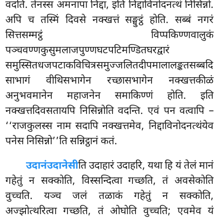
वदति. तेनस्स अमनापा निद्दा, इति निद्दाविनोदनत्थं निसिन्नो.
अपि च तस्मिं दिवसे नक्खत्तं सङ्घुट्ठं होति. सब्बं नगरं
सित्तसम्मट्ठं विप्पकिण्णवालुकं
पञ्चवण्णकुसुमलाजपुण्णघटपटिमण्डितघरद्वारं
समुस्सितधजपटाकविचित्रसमुज्जलितदीपमालालङ्कतसब्बदि
साभागं वीथिसभागेन रच्छासभागेन नक्खत्तकीळं
अनुभवमानेन महाजनेन समाकिण्णं होति. इति
नक्खत्तदिवसतायपि निसिन्नोति वदन्ति. एवं पन वत्वापि –
‘‘राजकुलस्स नाम सदापि नक्खत्तमेव, निद्दाविनोदनत्थंयेव
पनेस निसिन्नो’’ति सन्निट्ठानं कतं.
उदानं
उदानेसी
ति उदाहारं उदाहरि, यथा हि यं तेलं मानं
गहेतुं न सक्कोति, विस्सन्दित्वा गच्छति, तं अवसेकोति
वुच्चति. यञ्च जलं तळाकं गहेतुं न सक्कोति,
अज्झोत्थरित्वा गच्छति, तं ओघोति वुच्चति; एवमेव यं