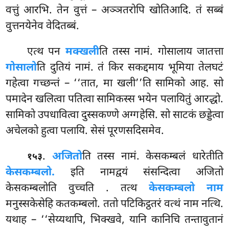
वत्तुं आरभि. तेन वुत्तं – अञ्ञतरोपि खोतिआदि. तं सब्बं
वुत्तनयेनेव वेदितब्बं.
एत्थ पन
मक्खली
ति तस्स नामं. गोसालाय जातत्ता
गोसालो
ति दुतियं नामं. तं किर सकद्दमाय भूमिया तेलघटं
गहेत्वा गच्छन्तं – ‘‘तात, मा खली’’ति सामिको आह. सो
पमादेन खलित्वा पतित्वा सामिकस्स भयेन पलायितुं आरद्धो.
सामिको उपधावित्वा दुस्सकण्णे अग्गहेसि. सो साटकं छड्डेत्वा
अचेलको हुत्वा पलायि. सेसं पूरणसदिसमेव.
.
अजितो
ति तस्स नामं. केसकम्बलं धारेतीति
१५३
केसकम्बलो.
इति नामद्वयं संसन्दित्वा अजितो
केसकम्बलोति वुच्चति
. तत्थ
केसकम्बलो नाम
मनुस्सकेसेहि कतकम्बलो. ततो पटिकिट्ठतरं वत्थं नाम नत्थि.
यथाह – ‘‘सेय्यथापि, भिक्खवे, यानि कानिचि तन्तावुतानं