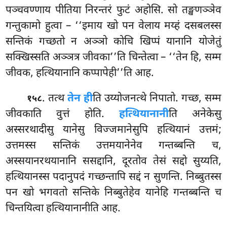
पञ्चवण्णाय पीतिया निरन्तरं फुटं अहोसि. सो तङ्खणञ्ञेव
गन्तुकामो हुत्वा – ‘‘इमाय खो पन वेलाय मय्हं दसबलस्स
सन्तिकं गच्छतो न अञ्ञो कोचि खिप्पं यानानि योजेतुं
सक्खिस्सति अञ्ञत्र जीवका’’ति चिन्तेत्वा – ‘‘तेन हि, सम्म
जीवक, हत्थियानानि कप्पापेही’’ति आह.
. तत्थ
तेन ही
ति उय्योजनत्थे निपातो. गच्छ, सम्म
१५८
जीवकाति
वुत्तं होति.
हत्थियानानी
ति अनेकेसु
अस्सरथादीसु यानेसु विज्जमानेसुपि हत्थियानं उत्तमं;
उत्तमस्स सन्तिकं उत्तमयानेनेव गन्तब्बन्ति च,
अस्सयानरथयानानि ससद्दानि, दूरतोव तेसं सद्दो सुय्यति,
हत्थियानस्स पदानुपदं गच्छन्तापि सद्दं न सुणन्ति. निब्बुतस्स
पन खो भगवतो सन्तिके निब्बुतेहेव यानेहि गन्तब्बन्ति च
चिन्तयित्वा हत्थियानानीति आह.