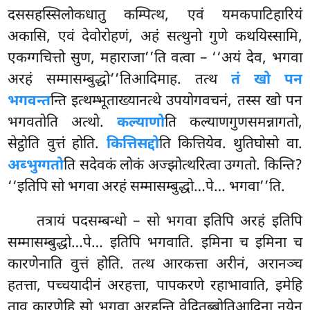
दससहस्सिलोकधातु कम्पित्थ, एवं यमकपाटिहारियं
अकासि, एवं देवोरोहणं, अहं सत्थुनो गुणे कथयिस्सामि,
एकग्गचित्तो सुण, महाराजा’’ति वत्वा – ‘‘अयं देव, भगवा
अरहं सम्मासम्बुद्धो’’तिआदिमाह. तत्थ
तं खो पन
भगवन्त
न्ति इत्थम्भूताख्यानत्थे उपयोगवचनं, तस्स खो पन
भगवतोति अत्थो.
कल्याणो
ति कल्याणगुणसमन्नागतो,
सेट्ठोति वुत्तं होति.
कित्तिसद्दो
ति कित्तियेव. थुतिघोसो वा.
अब्भुग्गतो
ति सदेवकं लोकं अज्झोत्थरित्वा उग्गतो. किन्ति?
‘‘इतिपि सो भगवा अरहं सम्मासम्बुद्धो…पे… भगवा’’ति.
तत्रायं पदसम्बन्धो – सो भगवा इतिपि अरहं इतिपि
सम्मासम्बुद्धो…पे… इतिपि भगवाति. इमिना च इमिना च
कारणेनाति वुत्तं होति. तत्थ आरकत्ता अरीनं, अरानञ्च
हतत्ता, पच्चयादीनं अरहत्ता, पापकरणे रहाभावाति, इमेहि
ताव कारणेहि सो भगवा
अरहन्ति वेदितब्बोतिआदिना नयेन