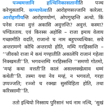
पञ्चमत्तानि हत्थिनिकासतानी
ति पञ्च
करेणुसतानि.
कप्पापेत्वा
ति आरोहणसज्जानि कारेत्वा.
आरोहणीय
न्ति आरोहणयोग्गं, ओपगुय्हन्ति अत्थो. किं
पनेस रञ्ञा वुत्तं अकासि अवुत्तन्ति? अवुत्तं. कस्मा?
पण्डितताय. एवं किरस्स अहोसि – राजा इमाय वेलाय
गच्छामीति वदति, राजानो च नाम बहुपच्चत्थिका. सचे
अन्तरामग्गे कोचि अन्तरायो होति, मम्पि गरहिस्सन्ति –
‘‘जीवको राजा मे कथं गण्हातीति अकालेपि राजानं गहेत्वा
निक्खमती’’ति. भगवन्तम्पि गरहिस्सन्ति ‘‘समणो गोतमो,
‘मय्हं कथा वत्तती’ति कालं असल्लक्खेत्वाव धम्मं
कथेती’’ति. तस्मा यथा नेव मय्हं, न भगवतो, गरहा
उप्पज्जति; रञ्ञो च रक्खा सुसंविहिता होति, तथा
करिस्सामी’’ति.
ततो
इत्थियो निस्साय पुरिसानं भयं नाम नत्थि, ‘सुखं