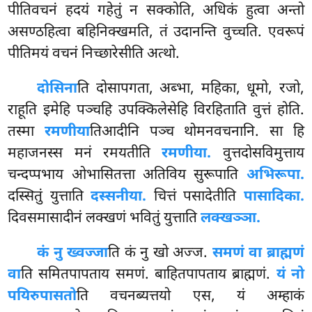
पीतिवचनं हदयं गहेतुं न सक्कोति, अधिकं हुत्वा अन्तो
असण्ठहित्वा बहिनिक्खमति, तं उदानन्ति वुच्चति. एवरूपं
पीतिमयं वचनं निच्छारेसीति अत्थो.
दोसिना
ति दोसापगता, अब्भा, महिका, धूमो, रजो,
राहूति इमेहि पञ्चहि उपक्किलेसेहि विरहिताति वुत्तं होति.
तस्मा
रमणीया
तिआदीनि पञ्च थोमनवचनानि. सा हि
महाजनस्स मनं रमयतीति
रमणीया.
वुत्तदोसविमुत्ताय
चन्दप्पभाय ओभासितत्ता अतिविय सुरूपाति
अभिरूपा.
दस्सितुं युत्ताति
दस्सनीया.
चित्तं पसादेतीति
पासादिका.
दिवसमासादीनं लक्खणं भवितुं युत्ताति
लक्खञ्ञा.
कं नु ख्वज्जा
ति कं नु खो अज्ज.
समणं वा ब्राह्मणं
वा
ति समितपापताय समणं. बाहितपापताय ब्राह्मणं.
यं नो
पयिरुपासतो
ति वचनब्यत्तयो एस, यं अम्हाकं