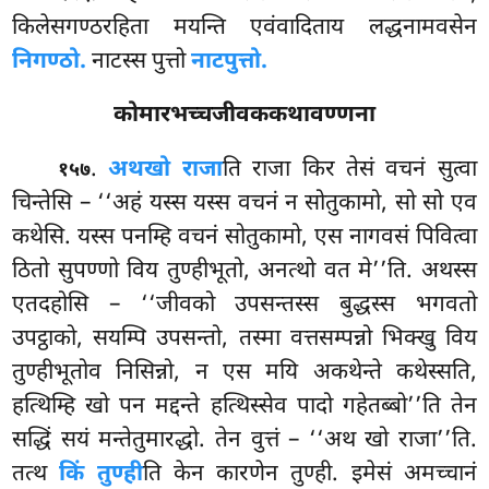
किलेसगण्ठरहिता मयन्ति एवंवादिताय लद्धनामवसेन
निगण्ठो.
नाटस्स पुत्तो
नाटपुत्तो.
कोमारभच्चजीवककथावण्णना
.
अथ
खो राजा
ति राजा किर तेसं वचनं सुत्वा
१५७
चिन्तेसि – ‘‘अहं यस्स यस्स वचनं न सोतुकामो, सो सो एव
कथेसि. यस्स पनम्हि वचनं सोतुकामो, एस नागवसं पिवित्वा
ठितो सुपण्णो विय तुण्हीभूतो, अनत्थो वत मे’’ति. अथस्स
एतदहोसि – ‘‘जीवको उपसन्तस्स बुद्धस्स भगवतो
उपट्ठाको, सयम्पि उपसन्तो, तस्मा वत्तसम्पन्नो भिक्खु विय
तुण्हीभूतोव निसिन्नो, न एस मयि अकथेन्ते कथेस्सति,
हत्थिम्हि खो पन मद्दन्ते हत्थिस्सेव पादो गहेतब्बो’’ति तेन
सद्धिं सयं मन्तेतुमारद्धो. तेन वुत्तं – ‘‘अथ खो राजा’’ति.
तत्थ
किं तुण्ही
ति केन कारणेन तुण्ही. इमेसं अमच्चानं