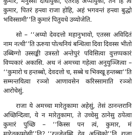
कुमार, मनुस्सा दीघायुका, एतरहि अप्पायुका, तेन हि त्वं
कुमार, पितरं हन्त्वा राजा होहि, अहं भगवन्तं हन्त्वा बुद्धो
भविस्सामी’’ति कुमारं पितुवधे उय्योजेति.
सो – ‘‘अय्यो देवदत्तो महानुभावो, एतस्स अविदितं
नाम नत्थी’’ति ऊरुया पोत्थनियं बन्धित्वा दिवा दिवस्स भीतो
उब्बिग्गो उस्सङ्की उत्रस्तो अन्तेपुरं पविसित्वा वुत्तप्पकारं
विप्पकारं अकासि. अथ नं अमच्चा गहेत्वा अनुयुञ्जित्वा –
‘‘कुमारो च हन्तब्बो, देवदत्तो च, सब्बे च भिक्खू हन्तब्बा’’ति
सम्मन्तयित्वा रञ्ञो आणावसेन करिस्सामाति रञ्ञो
आरोचेसुं.
राजा ये अमच्चा मारेतुकामा अहेसुं, तेसं ठानन्तरानि
अच्छिन्दित्वा, ये न मारेतुकामा, ते उच्चेसु ठानेसु ठपेत्वा
कुमारं पुच्छि – ‘‘किस्स पन त्वं, कुमार, मं
मारेतुकामोसी’’ति? ‘‘रज्जेनम्हि, देव, अत्थिको’’ति. राजा