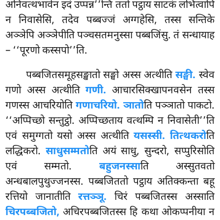
अनिवत्थभावेन इदं उप्पन्न’’न्ति ततो पट्ठाय साटकं लभित्वापि
न निवासेसि, तदेव पब्बज्जं अग्गहेसि, तस्स सन्तिके
अञ्ञेपि अञ्ञेपीति पञ्चसतमनुस्सा पब्बजिंसु. तं सन्धायाह
– ‘‘पूरणो कस्सपो’’ति.
पब्बजितसमूहसङ्खातो सङ्घो अस्स अत्थीति
सङ्घी.
स्वेव
गणो अस्स अत्थीति
गणी.
आचारसिक्खापनवसेन तस्स
गणस्स आचरियोति
गणाचरियो. ञातो
ति पञ्ञातो पाकटो.
‘‘अप्पिच्छो
सन्तुट्ठो. अप्पिच्छताय वत्थम्पि न निवासेती’’ति
एवं समुग्गतो यसो अस्स अत्थीति
यसस्सी. तित्थकरो
ति
लद्धिकरो.
साधुसम्मतो
ति अयं साधु, सुन्दरो, सप्पुरिसोति
एवं सम्मतो.
बहुजनस्सा
ति अस्सुतवतो
अन्धबालपुथुज्जनस्स. पब्बजिततो पट्ठाय अतिक्कन्ता बहू
रत्तियो जानातीति
रत्तञ्ञू.
चिरं पब्बजितस्स अस्साति
चिरपब्बजितो,
अचिरपब्बजितस्स हि कथा ओकप्पनीया न