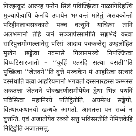
गिज्झकूटं आरुय्ह यन्तेन सिलं पविज्झित्वा नाळागिरिहत्थिं
मुञ्चापेत्वापि केनचि उपायेन भगवन्तं मारेतुं असक्कोन्तो
परिहीनलाभसक्कारो पञ्च वत्थूनि याचित्वा तानि
अलभमानो तेहि जनं सञ्ञापेस्सामीति सङ्घभेदं कत्वा
सारिपुत्तमोग्गल्लानेसु परिसं आदाय पक्कन्तेसु उण्हलोहितं
मुखेन छड्डेत्वा नवमासे गिलानमञ्चे निपज्जित्वा
विप्पटिसारजातो – ‘‘कुहिं एतरहि सत्था वसती’’ति
पुच्छित्वा ‘‘जेतवने’’ति वुत्ते मञ्चकेन मं आहरित्वा सत्थारं
दस्सेथाति वत्वा आहरियमानो भगवतो
दस्सनारहस्स कम्मस्स
अकतत्ता जेतवने पोक्खरणीसमीपेयेव द्वेधा भिन्नं पथविं
पविसित्वा महानिरये पतिट्ठितोति. अयमेत्थ सङ्खेपो.
वित्थारकथानयो खन्धके आगतो. आगतत्ता पन सब्बं न
वुत्तन्ति. एवं अजातोयेव रञ्ञो सत्तु भविस्सतीति नेमित्तकेहि
निद्दिट्ठोति अजातसत्तु.