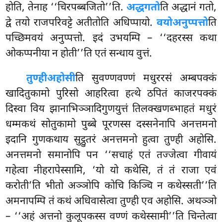
होति, तेनाह ‘‘चिरपब्बजितो’’ति.
अद्धगतो
ति अद्धानं गतो,
द्वे तयो राजपरिवट्टे अतीतोति अधिप्पायो.
वयोअनुप्पत्तो
ति
पच्छिमवयं अनुप्पत्तो. इदं उभयम्पि – ‘‘दहरस्स कथा
ओकप्पनीया न होती’’ति एतं सन्धाय वुत्तं.
तुण्ही
अहोसी
ति सुवण्णवण्णं मधुररसं अम्बपक्कं
खादितुकामो पुरिसो आहरित्वा हत्थे ठपितं काजरपक्कं
दिस्वा विय झानाभिञ्ञादिगुणयुत्तं तिलक्खणब्भाहतं मधुरं
धम्मकथं सोतुकामो पुब्बे पूरणस्स दस्सनेनापि अनत्तमनो
इदानि गुणकथाय सुट्ठुतरं अनत्तमनो हुत्वा तुण्ही अहोसि.
अनत्तमनो समानोपि पन ‘‘सचाहं एतं तज्जेत्वा गीवायं
गहेत्वा नीहरापेस्सामि, ‘यो यो कथेसि, तं तं राजा एवं
करोती’ति भीतो अञ्ञोपि कोचि किञ्चि न कथेस्सती’’ति
अमनापम्पि तं कथं अधिवासेत्वा तुण्ही एव अहोसि. अथञ्ञो
– ‘‘अहं अत्तनो कुलूपकस्स वण्णं कथेस्सामी’’ति चिन्तेत्वा