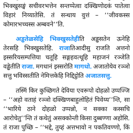
भिक्खुसङ्घं सचीवरभत्तेन सन्तप्पेत्वा दक्खिणोदकं पातेत्वा
विहारं निय्यातेसि. तं सन्धाय वुत्तं – ‘‘जीवकस्स
कोमारभच्चस्स अम्बवने’’ति.
अड्ढतेळसेहि भिक्खुसतेही
ति अड्ढसतेन ऊनेहि
तेरसहि भिक्खुसतेहि.
राजा
तिआदीसु राजति अत्तनो
इस्सरियसम्पत्तिया चतूहि सङ्गहवत्थूहि महाजनं रञ्जेति
वड्ढेतीति
राजा.
मगधानं इस्सरोति
मागधो.
अजातोयेव रञ्ञो
सत्तु भविस्सतीति नेमित्तकेहि निद्दिट्ठोति
अजातसत्तु.
तस्मिं किर कुच्छिगते देविया एवरूपो दोहळो उप्पज्जि
– ‘‘अहो
वताहं रञ्ञो दक्खिणबाहुलोहितं पिवेय्य’’न्ति, सा
‘‘भारिये ठाने दोहळो उप्पन्नो, न सक्का कस्सचि
आरोचेतु’’न्ति तं कथेतुं असक्कोन्ती किसा दुब्बण्णा अहोसि.
तं राजा पुच्छि – ‘‘भद्दे, तुय्हं अत्तभावो न पकतिवण्णो, किं