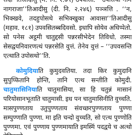
सदा’’तिआदीसु (म. नि. १.७९) उपवासो. ‘‘उपोसथो नाम
नागराजा’’तिआदीसु (दी. नि. २.२४६) पञ्ञत्ति
. ‘‘न,
भिक्खवे, तदहुपोसथे सभिक्खुका आवासा’’तिआदीसु
(महाव. १८१) उपवसितब्बदिवसो. इधापि सोयेव अधिप्पेतो.
सो पनेस अट्ठमी चातुद्दसी पन्नरसीभेदेन तिविधो. तस्मा
सेसद्वयनिवारणत्थं पन्नरसेति वुत्तं. तेनेव वुत्तं – ‘‘उपवसन्ति
एत्थाति उपोसथो’’ति.
कोमुदिया
ति कुमुदवतिया. तदा किर कुमुदानि
सुपुप्फितानि होन्ति, तानि एत्थ सन्तीति कोमुदी.
चातुमासिनिया
ति चातुमासिया, सा हि चतुन्नं मासानं
परियोसानभूताति चातुमासी. इध पन चातुमासिनीति वुच्चति.
मासपुण्णताय
उतुपुण्णताय संवच्छरपुण्णताय पुण्णा
सम्पुण्णाति पुण्णा. मा इति चन्दो वुच्चति, सो एत्थ पुण्णोति
पुण्णमा. एवं पुण्णाय पुण्णमायाति इमस्मिं पदद्वये च अत्थो