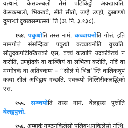
वत्थानं, केसकम्बलो तेसं पटिकिट्ठो अक्खायति.
केसकम्बलो, भिक्खवे, सीते सीतो, उण्हे उण्हो, दुब्बण्णो
दुग्गन्धो दुक्खसम्फस्सो’’ति (अ. नि. ३.१३८).
.
पकुधो
ति तस्स नामं.
कच्चायनो
ति गोत्तं. इति
१५४
नामगोत्तं संसन्दित्वा पकुधो कच्चायनोति वुच्चति.
सीतुदकपटिक्खित्तको एस, वच्चं कत्वापि उदककिच्चं न
करोति, उण्होदकं वा कञ्जियं वा लभित्वा करोति, नदिं वा
मग्गोदकं वा अतिक्कम्म – ‘‘सीलं मे भिन्न’’न्ति वालिकथूपं
कत्वा सीलं अधिट्ठाय गच्छति. एवरूपो निस्सिरीकलद्धिको
एस.
.
सञ्चयो
ति तस्स नामं. बेलट्ठस्स पुत्तोति
१५५
बेलट्ठपुत्तो.
. अम्हाकं गण्ठनकिलेसो पलिबन्धनकिलेसो नत्थि,
१५६