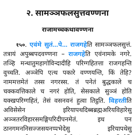
२. सामञ्ञफलसुत्तवण्णना
राजामच्चकथावण्णना
.
एवं
मे सुतं…पे… राजगहे
ति सामञ्ञफलसुत्तं.
१५०
तत्रायं अपुब्बपदवण्णना –
राजगहे
ति एवंनामके नगरे.
तञ्हि मन्धातुमहागोविन्दादीहि परिग्गहितत्ता राजगहन्ति
वुच्चति. अञ्ञेपि एत्थ पकारे वण्णयन्ति, किं तेहि?
नाममत्तमेतं तस्स नगरस्स. तं पनेतं बुद्धकाले च
चक्कवत्तिकाले च नगरं होति, सेसकाले सुञ्ञं होति
यक्खपरिग्गहितं, तेसं वसनवनं हुत्वा तिट्ठति.
विहरती
ति
अविसेसेन इरियापथदिब्बब्रह्मअरियविहारेसु
अञ्ञतरविहारसमङ्गिपरिदीपनमेतं. इध पन
ठानगमननिसज्जसयनप्पभेदेसु इरियापथेसु