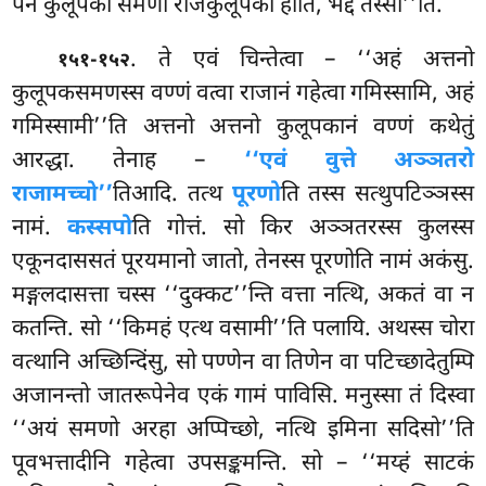
पन कुलूपको समणो राजकुलूपको होति, भद्दं तस्सा’’ति.
. ते एवं चिन्तेत्वा – ‘‘अहं अत्तनो
१५१-१५२
कुलूपकसमणस्स वण्णं वत्वा राजानं गहेत्वा गमिस्सामि, अहं
गमिस्सामी’’ति अत्तनो अत्तनो कुलूपकानं वण्णं कथेतुं
आरद्धा. तेनाह –
‘‘एवं वुत्ते अञ्ञतरो
राजामच्चो’’
तिआदि. तत्थ
पूरणो
ति तस्स सत्थुपटिञ्ञस्स
नामं.
कस्सपो
ति गोत्तं. सो किर अञ्ञतरस्स कुलस्स
एकूनदाससतं पूरयमानो जातो, तेनस्स पूरणोति नामं अकंसु.
मङ्गलदासत्ता चस्स ‘‘दुक्कट’’न्ति वत्ता नत्थि, अकतं वा न
कतन्ति. सो ‘‘किमहं एत्थ वसामी’’ति पलायि. अथस्स चोरा
वत्थानि अच्छिन्दिंसु, सो पण्णेन वा तिणेन वा पटिच्छादेतुम्पि
अजानन्तो जातरूपेनेव एकं गामं पाविसि. मनुस्सा तं दिस्वा
‘‘अयं समणो अरहा अप्पिच्छो, नत्थि इमिना सदिसो’’ति
पूवभत्तादीनि गहेत्वा उपसङ्कमन्ति. सो – ‘‘मय्हं साटकं