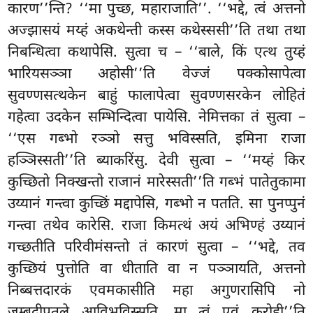
कारण’’न्ति? ‘‘मा पुच्छ, महाराजाति’’. ‘‘भद्दे, त्वं अत्तनो
अज्झासयं मय्हं अकथेन्ती कस्स कथेस्ससी’’ति तथा तथा
निबन्धित्वा कथापेसि. सुत्वा च – ‘‘बाले, किं एत्थ तुय्हं
भारियसञ्ञा अहोसी’’ति वेज्जं पक्कोसापेत्वा
सुवण्णसत्थकेन बाहुं फालापेत्वा सुवण्णसरकेन लोहितं
गहेत्वा उदकेन सम्भिन्दित्वा पायेसि. नेमित्तका तं सुत्वा –
‘‘एस गब्भो रञ्ञो सत्तु भविस्सति, इमिना राजा
हञ्ञिस्सती’’ति ब्याकरिंसु. देवी सुत्वा – ‘‘मय्हं किर
कुच्छितो निक्खन्तो राजानं मारेस्सती’’ति गब्भं पातेतुकामा
उय्यानं गन्त्वा कुच्छिं मद्दापेसि, गब्भो न पतति. सा पुनप्पुनं
गन्त्वा तथेव कारेसि. राजा किमत्थं अयं
अभिण्हं उय्यानं
गच्छतीति परिवीमंसन्तो तं कारणं सुत्वा – ‘‘भद्दे, तव
कुच्छियं पुत्तोति वा धीताति वा न पञ्ञायति, अत्तनो
निब्बत्तदारकं एवमकासीति महा अगुणरासिपि नो