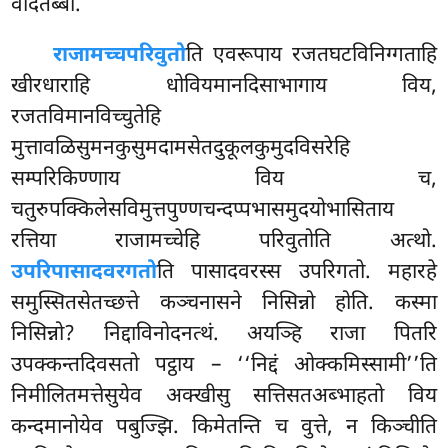
वेदितब्बो.
राजामच्चपरिवुतो
ति एवरूपाय रजतघटविनिग्गताहि
खीरधाराहि धोवियमानदिसाभागाय विय,
रजतविमानविच्चुतेहि
मुत्तावळिसुमनकुसुमदामसेतदुकूलकुमुदविसरेहि
सम्परिकिण्णाय विय च,
चतुरुपक्किलेसविमुत्तपुण्णचन्दप्पभासमुदयोभासिताय
रत्तिया राजामच्चेहि परिवुतोति अत्थो.
उपरिपासादवरगतो
ति पासादवरस्स उपरिगतो. महारहे
समुस्सितसेतच्छत्ते कञ्चनासने निसिन्नो होति. कस्मा
निसिन्नो? निद्दाविनोदनत्थं. अयञ्हि राजा पितरि
उपक्कन्तदिवसतो पट्ठाय – ‘‘निद्दं ओक्कमिस्सामी’’ति
निमीलितमत्तेसुयेव अक्खीसु सत्तिसतअब्भाहतो विय
कन्दमानोयेव पबुज्झि. किमेतन्ति च वुत्ते, न किञ्चीति