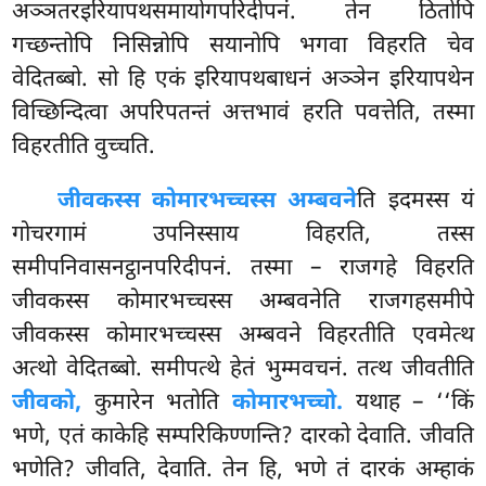
अञ्ञतरइरियापथसमायोगपरिदीपनं. तेन ठितोपि
गच्छन्तोपि निसिन्नोपि सयानोपि भगवा विहरति चेव
वेदितब्बो. सो हि एकं इरियापथबाधनं अञ्ञेन इरियापथेन
विच्छिन्दित्वा अपरिपतन्तं अत्तभावं हरति पवत्तेति, तस्मा
विहरतीति वुच्चति.
जीवकस्स कोमारभच्चस्स अम्बवने
ति इदमस्स यं
गोचरगामं उपनिस्साय विहरति, तस्स
समीपनिवासनट्ठानपरिदीपनं. तस्मा – राजगहे विहरति
जीवकस्स कोमारभच्चस्स अम्बवनेति राजगहसमीपे
जीवकस्स कोमारभच्चस्स अम्बवने विहरतीति एवमेत्थ
अत्थो वेदितब्बो. समीपत्थे हेतं भुम्मवचनं. तत्थ
जीवतीति
जीवको,
कुमारेन भतोति
कोमारभच्चो.
यथाह – ‘‘किं
भणे, एतं काकेहि सम्परिकिण्णन्ति? दारको देवाति. जीवति
भणेति? जीवति, देवाति. तेन हि, भणे तं दारकं अम्हाकं