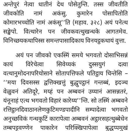
अन्तेपुरं नेत्वा धातीनं देथ पोसेतुन्ति. तस्स जीवतीति
जीवकोति नामं अकंसु. कुमारेन पोसापितोति
कोमारभच्चोति नामं अकंसू’’ति (महाव. ३२८) अयं पनेत्थ
सङ्खेपो. वित्थारेन पन जीवकवत्थुखन्धके आगतमेव.
विनिच्छयकथापिस्स समन्तपासादिकाय विनयट्ठकथायं वुत्ता.
अयं
पन जीवको एकस्मिं समये भगवतो दोसाभिसन्नं
कायं विरेचेत्वा सिवेय्यकं दुस्सयुगं दत्वा
वत्थानुमोदनापरियोसाने सोतापत्तिफले पतिट्ठाय चिन्तेसि –
‘‘मया दिवसस्स द्वत्तिक्खत्तुं बुद्धुपट्ठानं गन्तब्बं, इदञ्च
वेळुवनं अतिदूरे, मय्हं पन अम्बवनं उय्यानं आसन्नतरं,
यंनूनाहं एत्थ भगवतो विहारं कारेय्य’’न्ति. सो तस्मिं अम्बवने
रत्तिट्ठानदिवाठानलेणकुटिमण्डपादीनि सम्पादेत्वा भगवतो
अनुच्छविकं गन्धकुटिं कारापेत्वा अम्बवनं अट्ठारसहत्थुब्बेधेन
तम्बपट्टवण्णेन पाकारेन परिक्खिपापेत्वा बुद्धप्पमुखं