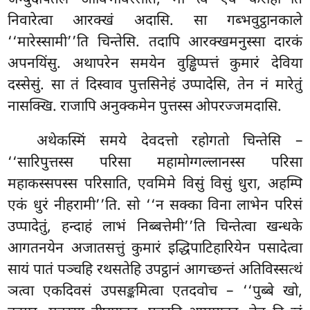
जम्बुदीपतले आविभविस्सति, मा त्वं एवं करोही’’ति
निवारेत्वा आरक्खं अदासि. सा गब्भवुट्ठानकाले
‘‘मारेस्सामी’’ति चिन्तेसि. तदापि आरक्खमनुस्सा दारकं
अपनयिंसु. अथापरेन समयेन वुड्ढिप्पत्तं
कुमारं देविया
दस्सेसुं. सा तं दिस्वाव पुत्तसिनेहं उप्पादेसि, तेन नं मारेतुं
नासक्खि. राजापि अनुक्कमेन पुत्तस्स ओपरज्जमदासि.
अथेकस्मिं
समये देवदत्तो रहोगतो चिन्तेसि –
‘‘सारिपुत्तस्स परिसा महामोग्गल्लानस्स परिसा
महाकस्सपस्स परिसाति, एवमिमे विसुं विसुं धुरा, अहम्पि
एकं धुरं नीहरामी’’ति. सो ‘‘न सक्का विना लाभेन परिसं
उप्पादेतुं, हन्दाहं लाभं निब्बत्तेमी’’ति चिन्तेत्वा खन्धके
आगतनयेन अजातसत्तुं कुमारं इद्धिपाटिहारियेन पसादेत्वा
सायं पातं पञ्चहि रथसतेहि उपट्ठानं आगच्छन्तं अतिविस्सत्थं
ञत्वा एकदिवसं उपसङ्कमित्वा एतदवोच – ‘‘पुब्बे खो,