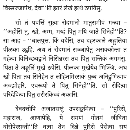
विस्सज्जापेथ, देवा’’ति इतरं लेखं हत्थे ठपयिंसु.
सो तं पवत्तिं सुत्वा रोदमानो मातुसमीपं गन्त्वा –
‘‘अहोसि नु, खो, अम्म, मय्हं पितु मयि जाते सिनेहो’’ति?
सा आह – ‘‘बालपुत्त, किं वदेसि, तव दहरकाले अङ्गुलिया
पीळका उट्ठहि. अथ तं रोदमानं सञ्ञापेतुं असक्कोन्ता तं
गहेत्वा विनिच्छयट्ठाने निसिन्नस्स तव पितु सन्तिकं अगमंसु.
पिता ते अङ्गुलिं मुखे ठपेसि. पीळका मुखेयेव भिज्जि. अथ
खो पिता तव सिनेहेन तं लोहितमिस्सकं पुब्बं अनिट्ठुभित्वाव
अज्झोहरि. एवरूपो ते पितु सिनेहो’’ति. सो रोदित्वा
परिदेवित्वा पितु सरीरकिच्चं अकासि.
देवदत्तोपि
अजातसत्तुं उपसङ्कमित्वा – ‘‘पुरिसे,
महाराज, आणापेहि, ये समणं गोतमं जीविता
वोरोपेस्सन्ती’’ति वत्वा तेन दिन्ने पुरिसे पेसेत्वा सयं