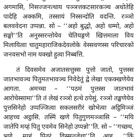
अगमासि, निसज्जनत्थाय पञ्ञत्तकटसारकञ्च अधोतेहि
पादेहि अक्कमि, तस्सायं निस्सन्दोति वदन्ति. रञ्ञो
बलववेदना उप्पन्ना. सो – ‘‘अहो बुद्धो, अहो धम्मो, अहो
सङ्घो’’ति अनुस्सरन्तोयेव चेतियङ्गणे खित्तमाला विय
मिलायित्वा चातुमहाराजिकदेवलोके वेस्सवणस्स परिचारको
जनवसभो नाम यक्खो हुत्वा निब्बत्ति.
तं दिवसमेव अजातसत्तुस्स पुत्तो जातो, पुत्तस्स
जातभावञ्च पितुमतभावञ्च निवेदेतुं द्वे लेखा एकक्खणेयेव
आगता. अमच्चा – ‘‘पठमं पुत्तस्स जातभावं
आरोचेस्सामा’’ति तं लेखं रञ्ञो हत्थे ठपेसुं. रञ्ञो तङ्खणेयेव
पुत्तसिनेहो उप्पज्जित्वा सकलसरीरं
खोभेत्वा अट्ठिमिञ्जं
आहच्च अट्ठासि. तस्मिं खणे पितुगुणमञ्ञासि – ‘‘मयि
जातेपि मय्हं पितु एवमेव सिनेहो उप्पन्नो’’ति. सो – ‘‘गच्छथ,
भणे, मय्हं पितरं विस्सज्जेथा’’ति आह. ‘‘किं