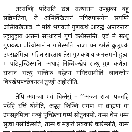
तस्सञ्हि परिसति छन्नं सत्थारानं उपट्ठाका बहू
सन्निपतिता, ते असिक्खितानं पयिरुपासनेन सयम्पि
असिक्खिताव. ते मयि भगवतो गुणकथं
आरद्धे अन्तरन्तरा
उट्ठायुट्ठाय अत्तनो सत्थारानं गुणं कथेस्सन्ति, एवं मे सत्थु
गुणकथा परियोसानं न गमिस्सति. राजा पन इमेसं कुलूपके
उपसङ्कमित्वा गहितासारताय तेसं गुणकथाय अनत्तमनो
हुत्वा
मं पटिपुच्छिस्सति, अथाहं निब्बिक्खेपं सत्थु गुणं कथेत्वा
राजानं सत्थु सन्तिकं गहेत्वा गमिस्सामीति जानन्तोव
विक्खेपपच्छेदनत्थं तुण्ही अहोसीति.
तेपि अमच्चा एवं चिन्तेसुं – ‘‘अज्ज राजा पञ्चहि
पदेहि रत्तिं थोमेति, अद्धा किञ्चि समणं वा ब्राह्मणं वा
उपसङ्कमित्वा पञ्हं पुच्छित्वा धम्मं सोतुकामो, यस्स चेस धम्मं
सुत्वा पसीदिस्सति, तस्स च महन्तं सक्कारं करिस्सति, यस्स