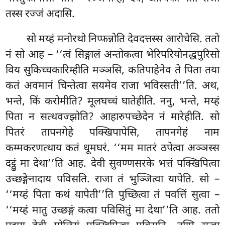
तस्स रज्जं अदासि.
सो
मय्हं मनोरथो निप्फन्नोति देवदत्तस्स आरोचेसि. ततो
नं सो आह – ‘‘त्वं सिङ्गालं अन्तोकत्वा भेरिपरियोनद्धपुरिसो
विय सुकिच्चकारिम्हीति मञ्ञसि, कतिपाहेनेव ते पिता तया
कतं अवमानं चिन्तेत्वा सयमेव राजा भविस्सती’’ति. अथ,
भन्ते, किं करोमीति? मूलघच्चं घातेहीति. ननु, भन्ते, मय्हं
पिता न सत्थवज्झोति? आहारुपच्छेदेन नं मारेहीति. सो
पितरं तापनगेहे पक्खिपापेसि, तापनगेहं नाम
कम्मकरणत्थाय कतं धूमघरं. ‘‘मम मातरं ठपेत्वा अञ्ञस्स
दट्ठुं मा देथा’’ति आह. देवी सुवण्णसरके भत्तं पक्खिपित्वा
उच्छङ्गेनादाय पविसति. राजा तं भुञ्जित्वा यापेति. सो –
‘‘मय्हं पिता कथं यापेती’’ति पुच्छित्वा तं पवत्तिं सुत्वा –
‘‘मय्हं मातु उच्छङ्गं कत्वा
पविसितुं मा देथा’’ति आह. ततो