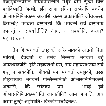
पञ्हपुच्छनवसेन पयिरुपासन्तानं मधुरं धम्मं सुत्वा चित्तं
पसीदेय्याति अत्थो. इति राजा इमिना सब्बेनपि वचनेन
ओभासनिमित्तकम्मं अकासि. कस्स अकासीति? जीवकस्स.
किमत्थं? भगवतो दस्सनत्थं. किं भगवन्तं सयं दस्सनाय
उपगन्तुं न सक्कोतीति? आम, न सक्कोति. कस्मा?
महापराधताय.
तेन हि भगवतो उपट्ठाको अरियसावको अत्तनो पिता
मारितो, देवदत्तो च तमेव निस्साय भगवतो बहुं
अनत्थमकासि, इति महापराधो एस, ताय महापराधताय सयं
गन्तुं न सक्कोति. जीवको पन भगवतो उपट्ठाको, तस्स
पिट्ठिछायाय भगवन्तं पस्सिस्सामीति ओभासनिमित्तकम्मं
अकासि. किं जीवको पन – ‘‘मय्हं इदं
ओभासनिमित्तकम्म’’न्ति जानातीति? आम जानाति. अथ
कस्मा तुण्ही अहोसीति? विक्खेपपच्छेदनत्थं.