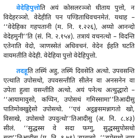
वेदेहिपुत्तो
ति अयं कोसलरञ्ञो धीताय पुत्तो, न
विदेहरञ्ञो. वेदेहीति पन पण्डिताधिवचनमेतं. यथाह –
‘‘वेदेहिका गहपतानी (म. नि. १.२२६), अय्यो आनन्दो
वेदेहमुनी’’ति (सं. नि. २.१५४). तत्रायं वचनत्थो – विदन्ति
एतेनाति वेदो, ञाणस्सेतं अधिवचनं. वेदेन ईहति घटति
वायमतीति वेदेही. वेदेहिया पुत्तो वेदेहिपुत्तो.
तदहू
ति तस्मिं अहु, तस्मिं दिवसेति अत्थो. उपवसन्ति
एत्थाति उपोसथो, उपवसन्तीति
सीलेन वा अनसनेन वा
उपेता हुत्वा वसन्तीति अत्थो. अयं पनेत्थ अत्थुद्धारो –
‘‘आयामावुसो, कप्पिन, उपोसथं गमिस्सामा’’तिआदीसु
पातिमोक्खुद्देसो उपोसथो. ‘‘एवं अट्ठङ्गसमन्नागतो खो,
विसाखे, उपोसथो उपवुत्थो’’तिआदीसु (अ. नि. ८.४३)
सीलं. ‘‘सुद्धस्स वे सदा फग्गु, सुद्धस्सुपोसथो