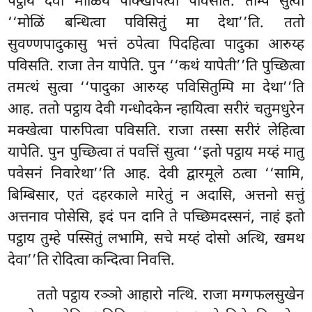
पट्ठाय देवी मोळियं पक्खिपित्वा पविसति. तम्पि सुत्वा
‘‘मोळिं बन्धित्वा पविसितुं मा देथा’’ति. ततो
सुवण्णपादुकासु भत्तं ठपेत्वा पिदहित्वा पादुका आरुय्ह
पविसति. राजा तेन यापेति. पुन ‘‘कथं यापेती’’ति पुच्छित्वा
तमत्थं सुत्वा ‘‘पादुका आरुय्ह पविसितुम्पि मा देथा’’ति
आह. ततो पट्ठाय देवी गन्धोदकेन न्हायित्वा सरीरं चतुमधुरेन
मक्खेत्वा पारुपित्वा पविसति. राजा तस्सा सरीरं लेहित्वा
यापेति. पुन पुच्छित्वा तं पवत्तिं सुत्वा ‘‘इतो पट्ठाय मय्हं मातु
पवेसनं निवारेथा’’ति आह. देवी द्वारमूले ठत्वा ‘‘सामि,
बिम्बिसार, एतं दहरकाले मारेतुं न अदासि, अत्तनो सत्तुं
अत्तनाव पोसेसि, इदं पन दानि ते पच्छिमदस्सनं, नाहं इतो
पट्ठाय तुम्हे पस्सितुं लभामि, सचे मय्हं दोसो अत्थि, खमथ
देवा’’ति रोदित्वा कन्दित्वा निवत्ति.
ततो
पट्ठाय रञ्ञो आहारो नत्थि. राजा मग्गफलसुखेन