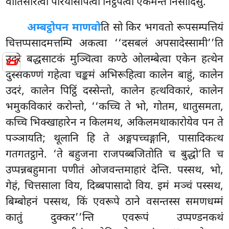
वीतिसारेत्वा परियोसापेत्वा निट्ठपेत्वा एकमन्तं निसीदिंसु.
अम्बट्ठो
पन माणवो
ति सो किर भगवतो रूपसम्पत्तियं
चित्तप्पसादमत्तम्पि अकत्वा ‘‘दसबलं
अपसादेस्सामी’’ति
उदरे बद्धसाटकं मुञ्चित्वा कण्ठे ओलम्बेत्वा एकेन हत्थेन
📜
दुस्सकण्णं गहेत्वा चङ्कमं अभिरूहित्वा कालेन बाहुं, कालेन
उदरं, कालेन पिट्ठिं दस्सेन्तो, कालेन हत्थविकारं, कालेन
भमुकविकारं करोन्तो, ‘‘कच्चि ते भो, गोतम, धातुसमता,
कच्चि भिक्खाहारेन न किलमथ, अकिलमथाकारोयेव पन ते
पञ्ञायति; थूलानि हि ते अङ्गपच्चङ्गानि, पासादिकत्थ
गतगतट्ठाने. ‘ते बहुजना राजपब्बजितोति च बुद्धो’ति च
उप्पन्नबहुमाना पणीतं ओजवन्तमाहारं देन्ति. पस्सथ, भो,
गेहं, चित्तसाला विय, दिब्बपासादो विय. इमं मञ्चं पस्सथ,
बिम्बोहनं पस्सथ, किं एवरूपे ठाने वसन्तस्स समणधम्मं
कातुं दुक्कर’’न्ति एवरूपं उप्पण्डनकथं