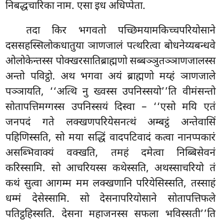
निबद्धचारिका नाम. एसा इध अधिप्पेता.
तदा किर भगवतो पच्छिमयामकिच्चपरियोसाने
दससहस्सिलोकधातुया ञाणजालं पत्थरित्वा बोधनेय्यबन्धवे
ओलोकेन्तस्स पोक्खरसातिब्राह्मणो सब्बञ्ञुतञ्ञाणजालस्स
अन्तो पविट्ठो. अथ भगवा अयं ब्राह्मणो मय्हं ञाणजाले
पञ्ञायति, ‘‘अत्थि नु ख्वस्स उपनिस्सयो’’ति वीमंसन्तो
सोतापत्तिमग्गस्स उपनिस्सयं दिस्वा – ‘‘एसो मयि एतं
जनपदं गते लक्खणपरियेसनत्थं अम्बट्ठं अन्तेवासिं
पहिणिस्सति, सो मया सद्धिं वादपटिवादं कत्वा नानप्पकारं
असब्भिवाक्यं वक्खति, तमहं दमेत्वा निब्बिसेवनं
करिस्सामि. सो
आचरियस्स कथेस्सति, अथस्साचरियो तं
कथं सुत्वा आगम्म मम लक्खणानि परियेसिस्सति, तस्साहं
धम्मं देसेस्सामि. सो देसनापरियोसाने सोतापत्तिफले
पतिट्ठहिस्सति. देसना महाजनस्स सफला भविस्सती’’ति