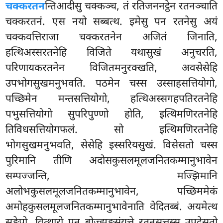
चक्करतन
न्तिआदीसु चक्कञ्च, तं रतिजननट्ठेन रतनञ्चाति
चक्करतनं. एस नयो सब्बत्थ. इमेसु पन रतनेसु अयं
चक्कवत्तिराजा चक्करतनेन अजितं जिनाति,
हत्थिअस्सरतनेहि विजिते यथासुखं अनुचरति,
परिणायकरतनेन
विजितमनुरक्खति, अवसेसेहि
उपभोगसुखमनुभवति. पठमेन चस्स उस्साहसत्तियोगो,
पच्छिमेन मन्तसत्तियोगो, हत्थिअस्सगहपतिरतनेहि
पभुसत्तियोगो सुपरिपुण्णो होति, इत्थिमणिरतनेहि
तिविधसत्तियोगफलं. सो इत्थिमणिरतनेहि
भोगसुखमनुभवति, सेसेहि इस्सरियसुखं. विसेसतो चस्स
पुरिमानि तीणि अदोसकुसलमूलजनितकम्मानुभावेन
सम्पज्जन्ति, मज्झिमानि
अलोभकुसलमूलजनितकम्मानुभावेन, पच्छिममेकं
अमोहकुसलमूलजनितकम्मानुभावेनाति वेदितब्बं. अयमेत्थ
सङ्खेपो. वित्थारो पन बोज्झङ्गसंयुत्ते रतनसुत्तस्स उपदेसतो