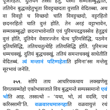
पूजारहता. दुतियेन तस्सा हेतु, यस्मा सम्मासम्बुद्धोति,
ततियेन बुद्धत्तहेतुभूता विवट्टच्छदता वुत्ताति वेदितब्बा. अथ
वा विवट्टो च विच्छदो चाति विवट्टच्छदो, वट्टरहितो
छदनरहितो चाति वुत्तं होति. तेन अरहं वट्टाभावेन,
सम्मासम्बुद्धो छदनाभावेनाति एवं पुरिमपदद्वयस्सेव हेतुद्वयं
वुत्तं होति, दुतियेन वेसारज्जेन चेत्थ पुरिमसिद्धि, पठमेन
दुतियसिद्धि, ततियचतुत्थेहि ततियसिद्धि होति. पुरिमञ्च
धम्मचक्खुं, दुतियं बुद्धचक्खुं, ततियं समन्तचक्खुं साधेतीति
वेदितब्बं.
त्वं मन्तानं पटिग्गहेता
ति इमिना’स्स मन्तेसु
सूरभावं जनेति.
. सोपि
ताय आचरियकथाय लक्खणेसु
२५९
विगतसम्मोहो एकोभासजाते विय बुद्धमन्ते सम्पस्समानो
एवं
भो
ति आह. तस्सत्थो – ‘यथा, भो, त्वं वदसि, एवं
करिस्सामी’ति.
वळवारथमारुय्हा
ति वळवायुत्तं रथं