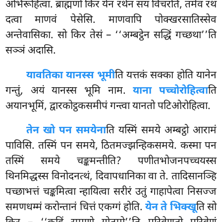
अभिरूहित्वा. ब्राह्मणो किर येन रथेन सयं विचरति, तमेव रथं
दत्वा माणवं पेसेसि. माणवापि पोक्खरसातिस्सेव
अन्तेवासिका. सो किर तेसं – ‘‘अम्बट्ठेन सद्धिं गच्छथा’’ति
सञ्ञं अदासि.
यावतिका यानस्स भूमी
ति यत्तकं सक्का होति यानेन
गन्तुं, अयं यानस्स भूमि नाम.
याना पच्चोरोहित्वा
ति
अयानभूमिं, द्वारकोट्ठकसमीपं गन्त्वा यानतो पटिओरोहित्वा.
तेन खो पन समयेना
ति यस्मिं समये अम्बट्ठो आरामं
पाविसि. तस्मिं पन समये, ठितमज्झन्हिकसमये. कस्मा पन
तस्मिं समये चङ्कमन्तीति? पणीतभोजनपच्चयस्स
थिनमिद्धस्स विनोदनत्थं, दिवापधानिका वा ते. तादिसानञ्हि
पच्छाभत्तं चङ्कमित्वा न्हायित्वा
सरीरं उतुं गाहापेत्वा निसज्ज
समणधम्मं करोन्तानं चित्तं एकग्गं होति.
येन ते भिक्खू
ति सो