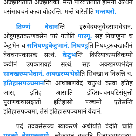
अज्झायतीति अज्झायको. मन्ते परिवत्तेतीति इमिना अत्थेन
पसंसावचनं कत्वा वोहरन्ति. मन्ते धारेतीति
मन्तधरो.
तिण्णं वेदान
न्ति इरुवेदयजुवेदसामवेदानं.
ओट्ठपहतकरणवसेन पारं गतोति
पारगू.
सह निघण्डुना च
केटुभेन च
सनिघण्डुकेटुभानं. निघण्डू
ति निघण्डुरुक्खादीनं
वेवचनपकासकं सत्थं.
केटुभ
न्ति किरियाकप्पविकप्पो
कवीनं उपकारावहं सत्थं. सह अक्खरप्पभेदेन
साक्खरप्पभेदानं. अक्खरप्पभेदो
ति सिक्खा च निरुत्ति च.
इतिहासपञ्चमान
न्ति आथब्बणवेदं चतुत्थं कत्वा इतिह
आस, इतिह आसाति ईदिसवचनपटिसंयुत्तो
पुराणकथासङ्खातो इतिहासो पञ्चमो एतेसन्ति
इतिहासपञ्चमा, तेसं इतिहासपञ्चमानं वेदानं.
पदं तदवसेसञ्च ब्याकरणं अधीयति वेदेति चाति