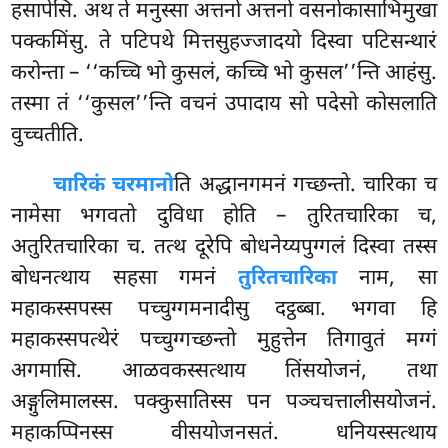
हसापेसि. अथ ते मनुस्सा अत्तनो अत्तनो वसनोकासाभिमुखा
पक्कमिंसु. ते पटिपथे मित्तसुहज्जादयो दिस्वा पटिसन्थारं
करोन्ता – ‘‘कच्चि भो कुसलं, कच्चि भो कुसल’’न्ति आहंसु.
तस्मा तं ‘‘कुसल’’न्ति वचनं उपादाय सो पदेसो कोसलाति
वुच्चतीति.
चारिकं चरमानो
ति अद्धानगमनं गच्छन्तो. चारिका च
नामेसा भगवतो दुविधा होति – तुरितचारिका च,
अतुरितचारिका च. तत्थ दूरेपि बोधनेय्यपुग्गलं दिस्वा तस्स
बोधनत्थाय सहसा गमनं
तुरितचारिका
नाम, सा
महाकस्सपस्स पच्चुग्गमनादीसु दट्ठब्बा. भगवा हि
महाकस्सपत्थेरं पच्चुग्गच्छन्तो मुहुत्तेन तिगावुतं मग्गं
अगमासि. आळवकस्सत्थाय तिंसयोजनं, तथा
अङ्गुलिमालस्स. पक्कुसातिस्स पन पञ्चचत्तालीसयोजनं.
महाकप्पिनस्स वीसयोजनसतं. धनियस्सत्थाय