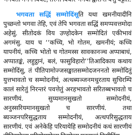
भगवतो मनेन विवटं, तस्मा विवरि भगवा द्वारन्ति वत्तुं वट्टति.
भगवता सद्धिं सम्मोदिंसू
ति यथा खमनीयादीनि
पुच्छन्तो भगवा तेहि, एवं तेपि भगवता सद्धिं समप्पवत्तमोदा
अहेसुं. सीतोदकं विय उण्होदकेन सम्मोदितं एकीभावं
अगमंसु. याय च ‘‘कच्चि, भो गोतम, खमनीयं; कच्चि
यापनीयं, कच्चि भोतो च गोतमस्स सावकानञ्च अप्पाबाधं,
अप्पातङ्कं, लहुट्ठानं, बलं, फासुविहारो’’तिआदिकाय कथाय
सम्मोदिंसु, तं पीतिपामोज्जसङ्खातसम्मोदजननतो सम्मोदितुं
युत्तभावतो च सम्मोदनीयं, अत्थब्यञ्जनमधुरताय सुचिरम्पि
कालं सारेतुं निरन्तरं पवत्तेतुं अरहभावतो सरितब्बभावतो च
सारणीयं. सुय्यमानसुखतो सम्मोदनीयं,
अनुस्सरियमानसुखतो च सारणीयं. तथा
ब्यञ्जनपरिसुद्धताय सम्मोदनीयं, अत्थपरिसुद्धताय
सारणीयं. एवं अनेकेहि परियायेहि सम्मोदनीयं कथं सारणीयं