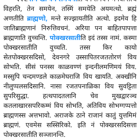
विहरति, तेन समयेन, तस्मिं समयेति अयमत्थो. ब्रह्मं
अणतीति
ब्राह्मणो,
मन्ते सज्झायतीति अत्थो. इदमेव हि
जातिब्राह्मणानं निरुत्तिवचनं. अरिया पन बाहितपापत्ता
ब्राह्मणाति वुच्चन्ति.
पोक्खरसाती
ति
इदं तस्स नामं. कस्मा
पोक्खरसातीति वुच्चति. तस्स किर कायो
सेतपोक्खरसदिसो, देवनगरे उस्सापितरजततोरणं विय
सोभति. सीसं पनस्स काळवण्णं इन्दनीलमणिमयं विय.
मस्सुपि चन्दमण्डले काळमेघराजि विय खायति. अक्खीनि
नीलुप्पलसदिसानि. नासा रजतपनाळिका विय सुवट्टिता
सुपरिसुद्धा. हत्थपादतलानि चेव मुखद्वारञ्च
कतलाखारसपरिकम्मं विय सोभति, अतिविय सोभग्गप्पत्तो
ब्राह्मणस्स अत्तभावो. अराजके ठाने राजानं कातुं युत्तमिमं
ब्राह्मणं. एवमेस सस्सिरिको. इति नं पोक्खरसदिसत्ता
पोक्खरसातीति सञ्जानन्ति.