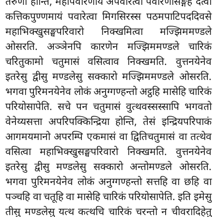
तरुणा होन्ति, महापवारणाय अपवारेत्वा पवारणासङ्गहं दत्वा
कत्तिकपुण्णमायं पवारेत्वा मिगसिरस्स पठमपाटिपददिवसे
महाभिक्खुसङ्घपरिवारो निक्खमित्वा मज्झिममण्डले
ओसरति. अञ्ञेनपि
कारणेन मज्झिममण्डले चारिकं
चरितुकामो चतुमासं वसित्वाव निक्खमति. वुत्तनयेनेव
इतरेसु द्वीसु मण्डलेसु सक्कारो मज्झिममण्डले ओसरति.
भगवा पुरिमनयेनेव लोकं अनुग्गण्हन्तो अट्ठहि मासेहि चारिकं
परियोसापेति. सचे पन चतुमासं वुत्थवस्सस्सापि भगवतो
वेनेय्यसत्ता अपरिपक्किन्द्रिया होन्ति, तेसं इन्द्रियपरिपाकं
आगमयमानो अपरम्पि एकमासं वा द्वितिचतुमासं वा तत्थेव
वसित्वा महाभिक्खुसङ्घपरिवारो निक्खमति. वुत्तनयेनेव
इतरेसु द्वीसु मण्डलेसु सक्कारो अन्तोमण्डले ओसरति.
भगवा पुरिमनयेनेव लोकं अनुग्गण्हन्तो सत्तहि वा छहि वा
पञ्चहि वा चतूहि वा मासेहि चारिकं परियोसापेति. इति इमेसु
तीसु मण्डलेसु यत्थ कत्थचि चारिकं चरन्तो न चीवरादिहेतु