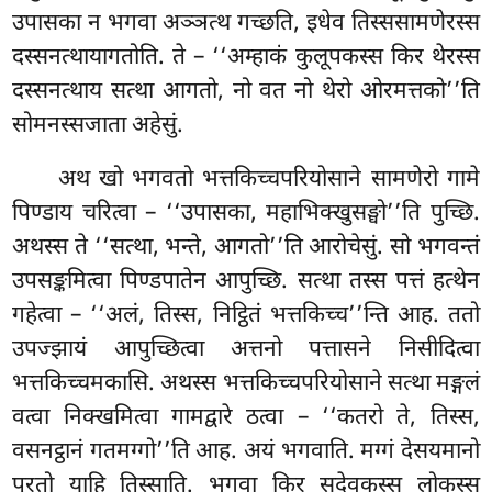
उपासका न भगवा अञ्ञत्थ गच्छति, इधेव तिस्ससामणेरस्स
दस्सनत्थायागतोति. ते – ‘‘अम्हाकं कुलूपकस्स किर थेरस्स
दस्सनत्थाय सत्था आगतो, नो वत नो थेरो ओरमत्तको’’ति
सोमनस्सजाता अहेसुं.
अथ खो भगवतो भत्तकिच्चपरियोसाने सामणेरो गामे
पिण्डाय चरित्वा – ‘‘उपासका, महाभिक्खुसङ्घो’’ति पुच्छि.
अथस्स ते ‘‘सत्था, भन्ते, आगतो’’ति आरोचेसुं. सो भगवन्तं
उपसङ्कमित्वा पिण्डपातेन आपुच्छि. सत्था तस्स पत्तं हत्थेन
गहेत्वा – ‘‘अलं, तिस्स, निट्ठितं भत्तकिच्च’’न्ति आह. ततो
उपज्झायं आपुच्छित्वा अत्तनो पत्तासने निसीदित्वा
भत्तकिच्चमकासि. अथस्स भत्तकिच्चपरियोसाने सत्था मङ्गलं
वत्वा निक्खमित्वा गामद्वारे ठत्वा – ‘‘कतरो ते, तिस्स,
वसनट्ठानं गतमग्गो’’ति आह. अयं भगवाति. मग्गं देसयमानो
पुरतो याहि तिस्साति. भगवा किर सदेवकस्स लोकस्स