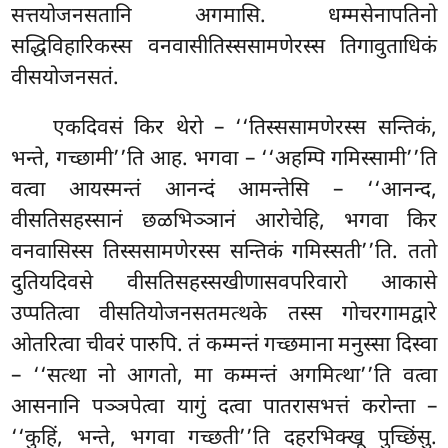
सत्तयोजनसतानि अगमासि. धम्मसेनापतिनो
सद्धिविहारिकस्स वनवासीतिस्ससामणेरस्स तिगावुताधिकं
वीसयोजनसतं.
एकदिवसं किर थेरो – ‘‘तिस्ससामणेरस्स सन्तिकं,
भन्ते, गच्छामी’’ति आह. भगवा
– ‘‘अहम्पि गमिस्सामी’’ति
वत्वा आयस्मन्तं आनन्दं
आमन्तेसि – ‘‘आनन्द,
वीसतिसहस्सानं छळभिञ्ञानं आरोचेहि, भगवा किर
वनवासिस्स तिस्ससामणेरस्स सन्तिकं गमिस्सती’’ति. ततो
दुतियदिवसे वीसतिसहस्सखीणासवपरिवारो आकासे
उप्पतित्वा वीसतियोजनसतमत्थके तस्स गोचरगामद्वारे
ओतरित्वा चीवरं पारुपि. तं कम्मन्तं गच्छमाना मनुस्सा दिस्वा
– ‘‘सत्था नो आगतो, मा कम्मन्तं अगमित्था’’ति वत्वा
आसनानि पञ्ञपेत्वा यागुं दत्वा पातरासभत्तं करोन्ता –
‘‘कुहिं, भन्ते, भगवा गच्छती’’ति दहरभिक्खू पुच्छिंसु.