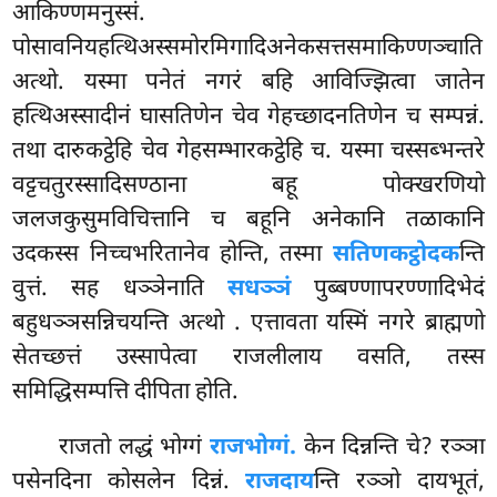
आकिण्णमनुस्सं.
पोसावनियहत्थिअस्समोरमिगादिअनेकसत्तसमाकिण्णञ्चाति
अत्थो. यस्मा पनेतं नगरं बहि आविज्झित्वा जातेन
हत्थिअस्सादीनं घासतिणेन चेव गेहच्छादनतिणेन च सम्पन्नं.
तथा दारुकट्ठेहि चेव गेहसम्भारकट्ठेहि च. यस्मा चस्सब्भन्तरे
वट्टचतुरस्सादिसण्ठाना बहू पोक्खरणियो
जलजकुसुमविचित्तानि च बहूनि अनेकानि तळाकानि
उदकस्स निच्चभरितानेव होन्ति, तस्मा
सतिणकट्ठोदक
न्ति
वुत्तं. सह धञ्ञेनाति
सधञ्ञं
पुब्बण्णापरण्णादिभेदं
बहुधञ्ञसन्निचयन्ति अत्थो
. एत्तावता यस्मिं नगरे ब्राह्मणो
सेतच्छत्तं उस्सापेत्वा राजलीलाय वसति, तस्स
समिद्धिसम्पत्ति दीपिता होति.
राजतो लद्धं भोग्गं
राजभोग्गं.
केन
दिन्नन्ति चे? रञ्ञा
पसेनदिना कोसलेन दिन्नं.
राजदाय
न्ति रञ्ञो दायभूतं,