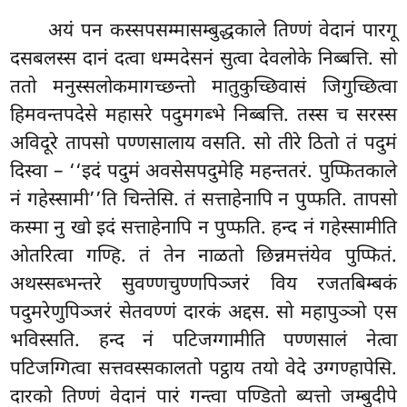
अयं
पन कस्सपसम्मासम्बुद्धकाले तिण्णं वेदानं पारगू
दसबलस्स दानं दत्वा धम्मदेसनं सुत्वा देवलोके निब्बत्ति. सो
ततो मनुस्सलोकमागच्छन्तो मातुकुच्छिवासं जिगुच्छित्वा
हिमवन्तपदेसे महासरे पदुमगब्भे निब्बत्ति. तस्स च सरस्स
अविदूरे तापसो पण्णसालाय वसति. सो तीरे ठितो तं पदुमं
दिस्वा – ‘‘इदं पदुमं अवसेसपदुमेहि महन्ततरं. पुप्फितकाले
नं गहेस्सामी’’ति चिन्तेसि. तं सत्ताहेनापि न पुप्फति. तापसो
कस्मा नु खो इदं सत्ताहेनापि न पुप्फति. हन्द नं गहेस्सामीति
ओतरित्वा गण्हि. तं तेन नाळतो छिन्नमत्तंयेव
पुप्फितं.
अथस्सब्भन्तरे सुवण्णचुण्णपिञ्जरं विय रजतबिम्बकं
पदुमरेणुपिञ्जरं सेतवण्णं दारकं अद्दस. सो महापुञ्ञो एस
भविस्सति. हन्द नं पटिजग्गामीति पण्णसालं नेत्वा
पटिजग्गित्वा सत्तवस्सकालतो पट्ठाय तयो वेदे उग्गण्हापेसि.
दारको तिण्णं वेदानं पारं गन्त्वा पण्डितो ब्यत्तो जम्बुदीपे