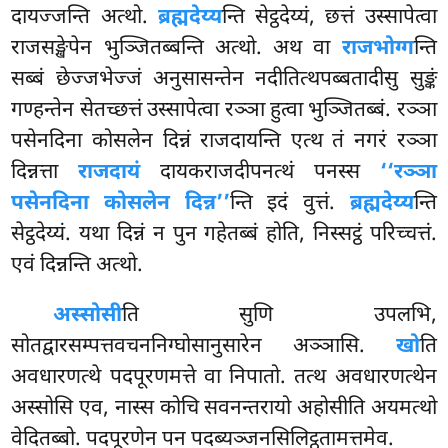
दायज्जन्ति अत्थो.
ब्रह्मदेय्य
न्ति सेट्ठदेय्यं, छत्तं उस्सापेत्वा
राजसङ्खेपेन भुञ्जितब्बन्ति अत्थो. अथ वा
राजभोग्ग
न्ति
सब्बं छेज्जभेज्जं अनुसासन्तेन नदीतित्थपब्बतादीसु सुङ्कं
गण्हन्तेन सेतच्छत्तं उस्सापेत्वा रञ्ञा हुत्वा भुञ्जितब्बं. रञ्ञा
पसेनदिना कोसलेन दिन्नं राजदायन्ति एत्थ तं नगरं रञ्ञा
दिन्नत्ता
राजदायं
दायकराजदीपनत्थं पनस्स
‘‘रञ्ञा
पसेनदिना कोसलेन दिन्न’’
न्ति इदं वुत्तं.
ब्रह्मदेय्य
न्ति
सेट्ठदेय्यं. यथा दिन्नं न पुन गहेतब्बं होति, निस्सट्ठं परिच्चत्तं.
एवं दिन्नन्ति अत्थो.
अस्सोसी
ति सुणि उपलभि,
सोतद्वारसम्पत्तवचननिग्घोसानुसारेन अञ्ञासि.
खो
ति
अवधारणत्थे पदपूरणमत्ते वा निपातो. तत्थ अवधारणत्थेन
अस्सोसि एव, नास्स कोचि सवनन्तरायो अहोसीति अयमत्थो
वेदितब्बो. पदपूरणेन पन पदब्यञ्जनसिलिट्ठतामत्तमेव.