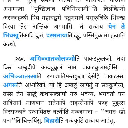
किर – ‘‘कुहिं समणो गोतमो’’ति परिवेणतो परिवेणं
अनागन्त्वा ‘‘पुच्छित्वाव पविसिस्सामी’’ति विलोकेन्तो
अरञ्ञहत्थी विय महाचङ्कमे चङ्कममाने पंसुकूलिके भिक्खू
दिस्वा तेसं सन्तिकं अगमासि. तं सन्धाय
येन ते
भिक्खू
तिआदि वुत्तं.
दस्सनाया
ति दट्ठुं, पस्सितुकामा हुत्वाति
अत्थो.
.
अभिञ्ञातकोलञ्ञो
ति पाकटकुलजो. तदा
२६०
किर जम्बुदीपे अम्बट्ठकुलं नाम पाकटकुलमहोसि
.
अभिञ्ञातस्सा
ति रूपजातिमन्तकुलापदेसेहि पाकटस्स.
अगरू
ति अभारिको. यो हि अम्बट्ठं ञापेतुं न सक्कुणेय्य,
तस्स तेन सद्धिं कथासल्लापो गरु भवेय्य. भगवतो पन
तादिसानं माणवानं सतेनापि सहस्सेनापि
पञ्हं पुट्ठस्स
विस्सज्जने दन्धायितत्तं नत्थीति मञ्ञमाना – ‘‘अगरु खो
पना’’ति चिन्तयिंसु.
विहारो
ति गन्धकुटिं सन्धाय आहंसु.