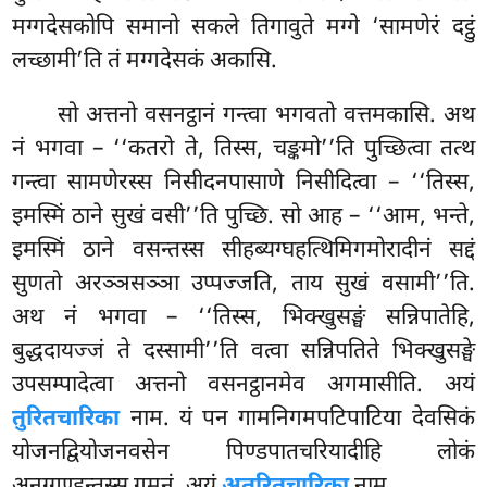
मग्गदेसकोपि समानो सकले तिगावुते मग्गे ‘सामणेरं दट्ठुं
लच्छामी’ति तं मग्गदेसकं अकासि.
सो अत्तनो वसनट्ठानं गन्त्वा भगवतो वत्तमकासि. अथ
नं भगवा – ‘‘कतरो ते, तिस्स, चङ्कमो’’ति पुच्छित्वा तत्थ
गन्त्वा सामणेरस्स निसीदनपासाणे निसीदित्वा – ‘‘तिस्स,
इमस्मिं ठाने सुखं वसी’’ति पुच्छि. सो आह – ‘‘आम, भन्ते,
इमस्मिं ठाने वसन्तस्स सीहब्यग्घहत्थिमिगमोरादीनं सद्दं
सुणतो अरञ्ञसञ्ञा उप्पज्जति, ताय सुखं वसामी’’ति.
अथ नं भगवा – ‘‘तिस्स, भिक्खुसङ्घं सन्निपातेहि,
बुद्धदायज्जं ते दस्सामी’’ति वत्वा सन्निपतिते भिक्खुसङ्घे
उपसम्पादेत्वा अत्तनो वसनट्ठानमेव अगमासीति. अयं
तुरितचारिका
नाम. यं
पन गामनिगमपटिपाटिया देवसिकं
योजनद्वियोजनवसेन पिण्डपातचरियादीहि लोकं