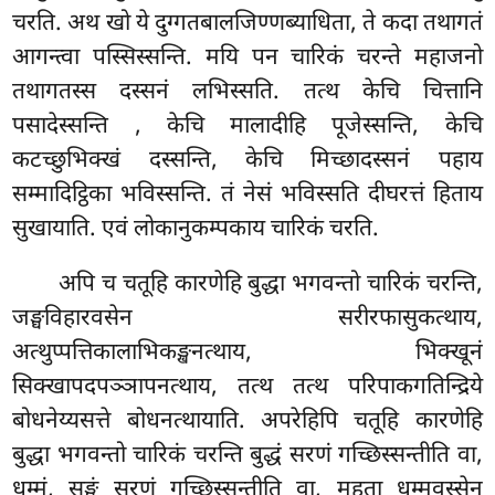
चरति. अथ खो ये दुग्गतबालजिण्णब्याधिता, ते कदा तथागतं
आगन्त्वा पस्सिस्सन्ति. मयि पन चारिकं चरन्ते महाजनो
तथागतस्स दस्सनं लभिस्सति. तत्थ केचि चित्तानि
पसादेस्सन्ति
, केचि मालादीहि पूजेस्सन्ति, केचि
कटच्छुभिक्खं दस्सन्ति, केचि मिच्छादस्सनं पहाय
सम्मादिट्ठिका भविस्सन्ति. तं नेसं भविस्सति दीघरत्तं हिताय
सुखायाति. एवं लोकानुकम्पकाय चारिकं चरति.
अपि च चतूहि कारणेहि बुद्धा भगवन्तो चारिकं चरन्ति,
जङ्घविहारवसेन सरीरफासुकत्थाय,
अत्थुप्पत्तिकालाभिकङ्खनत्थाय, भिक्खूनं
सिक्खापदपञ्ञापनत्थाय, तत्थ तत्थ परिपाकगतिन्द्रिये
बोधनेय्यसत्ते बोधनत्थायाति. अपरेहिपि चतूहि कारणेहि
बुद्धा भगवन्तो चारिकं चरन्ति बुद्धं सरणं गच्छिस्सन्तीति वा,
धम्मं, सङ्घं सरणं गच्छिस्सन्तीति वा, महता धम्मवस्सेन