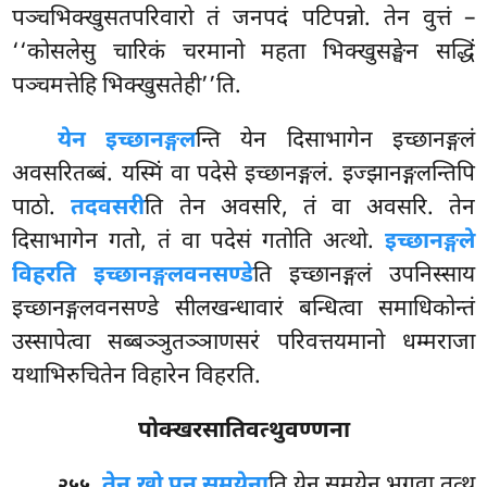
पञ्चभिक्खुसतपरिवारो तं जनपदं पटिपन्नो. तेन वुत्तं –
‘‘कोसलेसु चारिकं चरमानो महता भिक्खुसङ्घेन सद्धिं
पञ्चमत्तेहि भिक्खुसतेही’’ति.
येन इच्छानङ्गल
न्ति येन दिसाभागेन इच्छानङ्गलं
अवसरितब्बं. यस्मिं वा पदेसे इच्छानङ्गलं. इज्झानङ्गलन्तिपि
पाठो.
तदवसरी
ति
तेन अवसरि, तं वा अवसरि. तेन
दिसाभागेन गतो, तं वा पदेसं गतोति अत्थो.
इच्छानङ्गले
विहरति इच्छानङ्गलवनसण्डे
ति इच्छानङ्गलं उपनिस्साय
इच्छानङ्गलवनसण्डे सीलखन्धावारं बन्धित्वा समाधिकोन्तं
उस्सापेत्वा सब्बञ्ञुतञ्ञाणसरं परिवत्तयमानो धम्मराजा
यथाभिरुचितेन विहारेन विहरति.
पोक्खरसातिवत्थुवण्णना
.
तेन खो पन समयेना
ति येन समयेन भगवा तत्थ
२५५