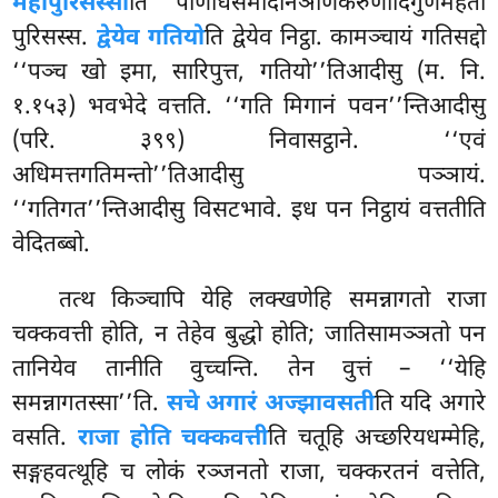
महापुरिसस्सा
ति पणिधिसमादानञाणकरुणादिगुणमहतो
पुरिसस्स.
द्वेयेव गतियो
ति द्वेयेव निट्ठा. कामञ्चायं गतिसद्दो
‘‘पञ्च खो इमा, सारिपुत्त, गतियो’’तिआदीसु (म. नि.
१.१५३) भवभेदे वत्तति. ‘‘गति मिगानं पवन’’न्तिआदीसु
(परि. ३९९) निवासट्ठाने. ‘‘एवं
अधिमत्तगतिमन्तो’’तिआदीसु पञ्ञायं.
‘‘गतिगत’’न्तिआदीसु विसटभावे. इध पन निट्ठायं वत्ततीति
वेदितब्बो.
तत्थ
किञ्चापि येहि लक्खणेहि समन्नागतो राजा
चक्कवत्ती होति, न तेहेव बुद्धो होति; जातिसामञ्ञतो पन
तानियेव तानीति वुच्चन्ति. तेन वुत्तं – ‘‘येहि
समन्नागतस्सा’’ति.
सचे अगारं अज्झावसती
ति यदि अगारे
वसति.
राजा होति चक्कवत्ती
ति चतूहि अच्छरियधम्मेहि,
सङ्गहवत्थूहि च लोकं रञ्जनतो राजा, चक्करतनं वत्तेति,