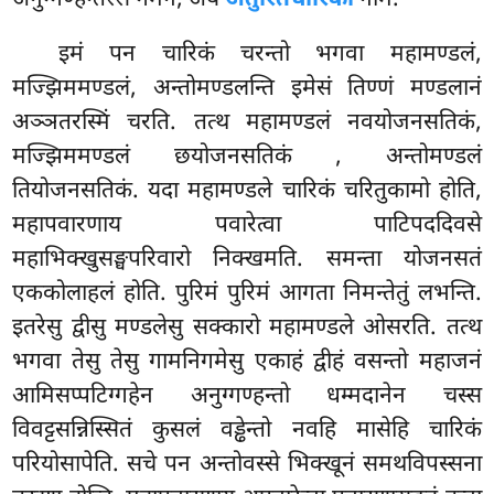
अनुग्गण्हन्तस्स गमनं, अयं
अतुरितचारिका
नाम.
इमं पन चारिकं चरन्तो भगवा महामण्डलं,
मज्झिममण्डलं, अन्तोमण्डलन्ति इमेसं तिण्णं मण्डलानं
अञ्ञतरस्मिं चरति. तत्थ महामण्डलं नवयोजनसतिकं,
मज्झिममण्डलं छयोजनसतिकं
, अन्तोमण्डलं
तियोजनसतिकं. यदा महामण्डले चारिकं चरितुकामो होति,
महापवारणाय पवारेत्वा पाटिपददिवसे
महाभिक्खुसङ्घपरिवारो निक्खमति. समन्ता योजनसतं
एककोलाहलं होति. पुरिमं पुरिमं आगता निमन्तेतुं लभन्ति.
इतरेसु द्वीसु मण्डलेसु सक्कारो महामण्डले ओसरति. तत्थ
भगवा तेसु तेसु गामनिगमेसु एकाहं द्वीहं वसन्तो महाजनं
आमिसप्पटिग्गहेन अनुग्गण्हन्तो धम्मदानेन चस्स
विवट्टसन्निस्सितं कुसलं वड्ढेन्तो नवहि मासेहि चारिकं
परियोसापेति. सचे पन अन्तोवस्से भिक्खूनं समथविपस्सना