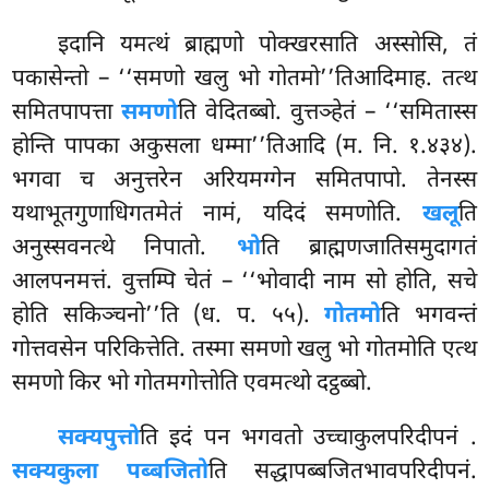
इदानि यमत्थं ब्राह्मणो पोक्खरसाति अस्सोसि, तं
पकासेन्तो – ‘‘समणो खलु भो गोतमो’’तिआदिमाह. तत्थ
समितपापत्ता
समणो
ति वेदितब्बो. वुत्तञ्हेतं – ‘‘समितास्स
होन्ति पापका अकुसला धम्मा’’तिआदि (म. नि. १.४३४).
भगवा च अनुत्तरेन अरियमग्गेन समितपापो. तेनस्स
यथाभूतगुणाधिगतमेतं नामं, यदिदं समणोति.
खलू
ति
अनुस्सवनत्थे निपातो.
भो
ति ब्राह्मणजातिसमुदागतं
आलपनमत्तं. वुत्तम्पि चेतं – ‘‘भोवादी नाम सो होति, सचे
होति सकिञ्चनो’’ति (ध. प. ५५).
गोतमो
ति भगवन्तं
गोत्तवसेन परिकित्तेति. तस्मा समणो खलु भो गोतमोति एत्थ
समणो किर भो गोतमगोत्तोति एवमत्थो दट्ठब्बो.
सक्यपुत्तो
ति
इदं पन भगवतो उच्चाकुलपरिदीपनं
.
सक्यकुला पब्बजितो
ति सद्धापब्बजितभावपरिदीपनं.