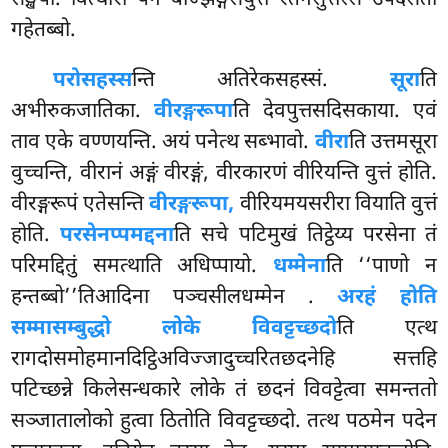
गहेतब्बो.
परोसहस्स
न्ति अतिरेकसहस्सं.
सूरा
ति
अभीरुकजातिका.
वीरङ्गरूपा
ति देवपुत्तसदिसकाया. एवं
ताव एके वण्णयन्ति. अयं पनेत्थ सब्भावो.
वीरा
ति उत्तमसूरा
वुच्चन्ति, वीरानं अङ्गं वीरङ्गं, वीरकारणं वीरियन्ति वुत्तं होति.
वीरङ्गरूपं एतेसन्ति
वीरङ्गरूपा,
वीरियमयसरीरा वियाति वुत्तं
होति.
परसेनप्पमद्दना
ति सचे पटिमुखं तिट्ठेय्य परसेना तं
परिमद्दितुं समत्थाति अधिप्पायो.
धम्मेना
ति ‘‘पाणो न
हन्तब्बो’’तिआदिना पञ्चसीलधम्मेन
.
अरहं होति
सम्मासम्बुद्धो लोके विवट्टच्छदो
ति एत्थ
रागदोसमोहमानदिट्ठिअविज्जादुच्चरितछदनेहि
सत्तहि
पटिच्छन्ने किलेसन्धकारे लोके तं छदनं विवट्टेत्वा समन्ततो
सञ्जातालोको हुत्वा ठितोति विवट्टच्छदो. तत्थ पठमेन पदेन