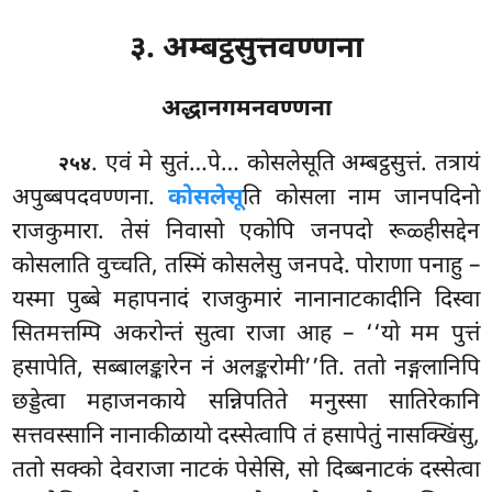
३. अम्बट्ठसुत्तवण्णना
अद्धानगमनवण्णना
. एवं
मे सुतं…पे… कोसलेसूति अम्बट्ठसुत्तं. तत्रायं
२५४
अपुब्बपदवण्णना.
कोसलेसू
ति कोसला नाम जानपदिनो
राजकुमारा. तेसं निवासो एकोपि जनपदो रूळ्हीसद्देन
कोसलाति वुच्चति, तस्मिं कोसलेसु जनपदे. पोराणा पनाहु –
यस्मा पुब्बे महापनादं राजकुमारं नानानाटकादीनि दिस्वा
सितमत्तम्पि अकरोन्तं सुत्वा राजा आह – ‘‘यो मम पुत्तं
हसापेति, सब्बालङ्कारेन नं अलङ्करोमी’’ति. ततो नङ्गलानिपि
छड्डेत्वा महाजनकाये सन्निपतिते मनुस्सा सातिरेकानि
सत्तवस्सानि नानाकीळायो दस्सेत्वापि तं हसापेतुं नासक्खिंसु,
ततो सक्को देवराजा नाटकं पेसेसि, सो दिब्बनाटकं दस्सेत्वा