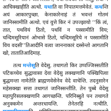
आचिक्खाहीति अत्थो.
यथा
ति वा निपातमत्तमेवेतं.
कथ
न्ति
अयं आकारपुच्छा. केनाकारेनाहं तं भवन्तं गोतमं
जानिस्सामीति अत्थो. एवं वुत्ते किर नं उपज्झायो ‘‘किं त्वं,
तात, पथवियं
ठितो, पथविं न पस्सामीति विय;
चन्दिमसूरियानं ओभासे ठितो, चन्दिमसूरिये न पस्सामीति
विय वदसी’’तिआदीनि वत्वा जाननाकारं दस्सेन्तो आगतानि
खो, तातातिआदिमाह.
तत्थ
मन्तेसू
ति वेदेसु. तथागतो किर उप्पज्जिस्सतीति
पटिकच्चेव सुद्धावासा देवा वेदेसु लक्खणानि पक्खिपित्वा
बुद्धमन्ता नामेतेति ब्राह्मणवेसेनेव वेदे वाचेन्ति. तदनुसारेन
महेसक्खा सत्ता तथागतं जानिस्सन्तीति. तेन पुब्बे वेदेसु
महापुरिसलक्खणानि
आगच्छन्ति. परिनिब्बुते पन तथागते
अनुक्कमेन अन्तरधायन्ति. तेनेतरहि नत्थीति.