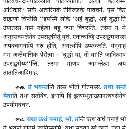
पटिवचनदानपटिञ्ञाय पटिञ्ञातोति अत्थो. कतरस्मिं
अधिकारे? सके आचरियके तेविज्जके पावचने. एस किर
ब्राह्मणो चिन्तेसि ‘‘इमस्मिं लोके ‘अहं बुद्धो, अहं बुद्धो’ति
उग्गतस्स नामं गहेत्वा बहू जना विचरन्ति. तस्मा न मे
अनुस्सवमत्तेनेव उपसङ्कमितुं युत्तं. एकच्चञ्हि उपसङ्कमन्तस्स
अपक्कमनम्पि गरु होति, अनत्थोपि उप्पज्जति. यंनूनाहं
मम अन्तेवासिकं पेसेत्वा – ‘बुद्धो वा, नो वा’ति जानित्वाव
उपसङ्कमेय्य’’न्ति, तस्मा माणवं आमन्तेत्वा अयं
तातातिआदिमाह.
.
तं भवन्त
न्ति तस्स भोतो गोतमस्स.
तथा सन्तं
२५७
येवा
ति तथा सतोयेव. इधापि हि इत्थम्भूताख्यानत्थवसेनेव
उपयोगवचनं.
.
यथा कथं पनाहं, भो, त
न्ति एत्थ कथं पनाहं भो
२५८
तं भवन्तं गोतमं जानिस्सामि, यथा सक्का सो ञातुं, तथा मे