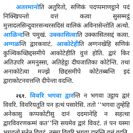
अतरमानो
ति अतुरितो, सणिकं पदप्पमाणट्ठाने पदं
निक्खिपन्तो वत्तं कत्वा सुसम्मट्ठं
मुत्तादलसिन्दुवारसन्थरसदिसं वालिकं अविनासेन्तोति अत्थो.
आळिन्द
न्ति पमुखं.
उक्कासित्वा
ति उक्कासितसद्दं कत्वा.
अग्गळ
न्ति द्वारकवाटं.
आकोटेही
ति अग्गनखेहि सणिकं
कुञ्चिकच्छिद्दसमीपे आकोटेहीति वुत्तं होति. द्वारं किर
अतिउपरि अमनुस्सा, अतिहेट्ठा दीघजातिका कोटेन्ति. तथा
अनाकोटेत्वा मज्झे छिद्दसमीपे कोटेतब्बन्ति इदं
द्वाराकोटनवत्तन्ति दीपेन्ता वदन्ति.
.
विवरि भगवा द्वार
न्ति न भगवा उट्ठाय द्वारं
२६१
विवरि. विवरियतूति पन हत्थं पसारेसि. ततो ‘‘भगवा तुम्हेहि
अनेकासु कप्पकोटीसु दानं ददमानेहि न सहत्था
द्वारविवरणकम्मं कत’’न्ति सयमेव द्वारं विवटं. तं पन यस्मा