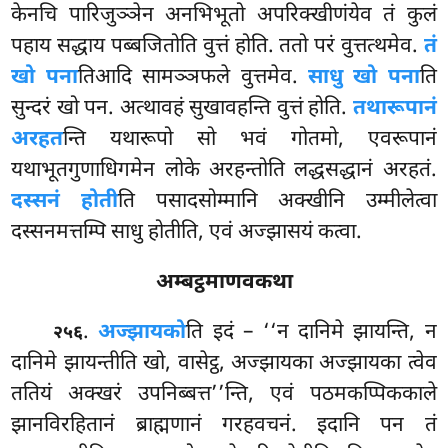
केनचि पारिजुञ्ञेन अनभिभूतो अपरिक्खीणंयेव
तं कुलं
पहाय सद्धाय पब्बजितोति वुत्तं होति. ततो परं वुत्तत्थमेव.
तं
खो पना
तिआदि सामञ्ञफले वुत्तमेव.
साधु खो पना
ति
सुन्दरं खो पन. अत्थावहं सुखावहन्ति वुत्तं होति.
तथारूपानं
अरहत
न्ति यथारूपो सो भवं गोतमो, एवरूपानं
यथाभूतगुणाधिगमेन लोके अरहन्तोति लद्धसद्धानं अरहतं.
दस्सनं होती
ति पसादसोम्मानि अक्खीनि उम्मीलेत्वा
दस्सनमत्तम्पि साधु होतीति, एवं अज्झासयं कत्वा.
अम्बट्ठमाणवकथा
.
अज्झायको
ति इदं – ‘‘न दानिमे झायन्ति, न
२५६
दानिमे झायन्तीति खो, वासेट्ठ, अज्झायका अज्झायका त्वेव
ततियं अक्खरं उपनिब्बत्त’’न्ति, एवं पठमकप्पिककाले
झानविरहितानं ब्राह्मणानं गरहवचनं. इदानि पन तं