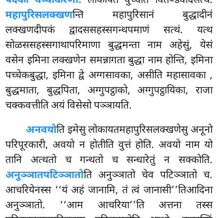
पदको वेय्याकरणो.
लोकायतं वुच्चति वितण्डवादसत्थं.
महापुरिसलक्खण
न्ति
महापुरिसानं बुद्धादीनं
लक्खणदीपकं द्वादससहस्सगन्थपमाणं सत्थं. यत्थ
सोळससहस्सगाथापरिमाणा बुद्धमन्ता नाम अहेसुं, येसं
वसेन इमिना लक्खणेन समन्नागता बुद्धा नाम होन्ति, इमिना
पच्चेकबुद्धा, इमिना द्वे अग्गसावका, असीति महासावका
,
बुद्धमाता, बुद्धपिता, अग्गुपट्ठाको, अग्गुपट्ठायिका, राजा
चक्कवत्तीति अयं विसेसो पञ्ञायति.
अनवयो
ति
इमेसु लोकायतमहापुरिसलक्खणेसु अनूनो
परिपूरकारी, अवयो न होतीति वुत्तं होति. अवयो नाम यो
तानि अत्थतो च गन्थतो च सन्धारेतुं न सक्कोति.
अनुञ्ञातपटिञ्ञातो
ति अनुञ्ञातो चेव पटिञ्ञातो च.
आचरियेनस्स ‘‘यं अहं जानामि, तं त्वं जानासी’’तिआदिना
अनुञ्ञातो. ‘‘आम आचरिया’’ति अत्तना तस्स