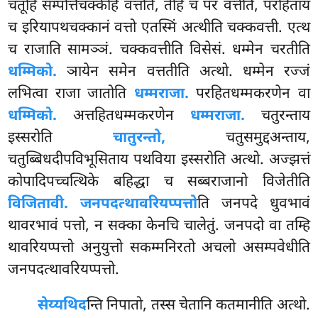
चतूहि सम्पत्तिचक्केहि वत्तति, तेहि च परं वत्तेति, परहिताय
च इरियापथचक्कानं वत्तो एतस्मिं अत्थीति चक्कवत्ती. एत्थ
च राजाति सामञ्ञं. चक्कवत्तीति विसेसं. धम्मेन चरतीति
धम्मिको.
ञायेन समेन वत्ततीति अत्थो. धम्मेन रज्जं
लभित्वा राजा जातोति
धम्मराजा.
परहितधम्मकरणेन वा
धम्मिको.
अत्तहितधम्मकरणेन
धम्मराजा.
चतुरन्ताय
इस्सरोति
चातुरन्तो,
चतुसमुद्दअन्ताय,
चतुब्बिधदीपविभूसिताय पथविया इस्सरोति अत्थो. अज्झत्तं
कोपादिपच्चत्थिके बहिद्धा च सब्बराजानो विजेतीति
विजितावी. जनपदत्थावरियप्पत्तो
ति जनपदे धुवभावं
थावरभावं पत्तो, न सक्का केनचि चालेतुं. जनपदो वा तम्हि
थावरियप्पत्तो अनुयुत्तो सकम्मनिरतो अचलो असम्पवेधीति
जनपदत्थावरियप्पत्तो.
सेय्यथिद
न्ति निपातो, तस्स चेतानि कतमानीति अत्थो.