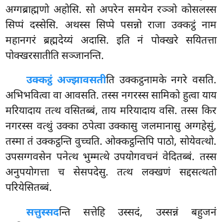
अग्गब्राह्मणो अहोसि. सो अपरेन समयेन रञ्ञो कोसलस्स
सिप्पं दस्सेसि. अथस्स सिप्पे पसन्नो राजा उक्कट्ठं नाम
महानगरं ब्रह्मदेय्यं अदासि. इति नं पोक्खरे सयितत्ता
पोक्खरसातीति सञ्जानन्ति.
उक्कट्ठं अज्झावसती
ति उक्कट्ठनामके नगरे वसति.
अभिभवित्वा वा आवसति. तस्स नगरस्स सामिको हुत्वा याय
मरियादाय तत्थ वसितब्बं, ताय मरियादाय वसि. तस्स किर
नगरस्स वत्थुं उक्का ठपेत्वा उक्कासु जलमानासु अग्गहेसुं,
तस्मा तं उक्कट्ठन्ति वुच्चति. ओक्कट्ठन्तिपि पाठो, सोयेवत्थो.
उपसग्गवसेन पनेत्थ भुम्मत्थे उपयोगवचनं वेदितब्बं. तस्स
अनुपयोगत्ता च सेसपदेसु. तत्थ लक्खणं सद्दसत्थतो
परियेसितब्बं.
सत्तुस्सद
न्ति सत्तेहि उस्सदं, उस्सन्नं बहुजनं