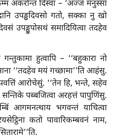
 अकरोन्तं दिस्वा – ‘अज्ज मनुस्सा
‘इदानि उपड्ढदिवसो गतो, सक्का नु खो
्ढदिवसं उपड्ढुपोसथं समादियित्वा तदहेव
 गन्तुकामा हुत्वापि – ‘‘बहुकारा नो
ुमाना ‘‘तदहेव मयं गच्छामा’’ति आहंसु.
 पवत्तिं आरोचेसुं. ‘‘तेन हि, भन्ते, सहेव
सन्तिके पब्बजित्वा अरहत्तं पापुणिंसु.
सम्बिं आगमनत्थाय भगवन्तं याचित्वा
रियसेट्ठिना कतो पावारिकम्बवनं नाम,
सितारामे’’ति.