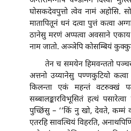
अन्तरामग्गेपि चण्डमिगे दिस्वा भुस्स
घोसकदेवपुत्तो त्वेव नामं अहोसि. सो
मातापितूनं धनं दत्वा पुत्तं कत्वा अग्
ठानेसु मरणं अप्पत्वा अवसाने एकाय से
नाम जातो. अञ्ञेपि कोसम्बियं कुक्कुट
तेन च समयेन हिमवन्ततो पञ्चस
अत्तनो उय्यानेसु पण्णकुटियो कत्व
किलन्ता एकं महन्तं वटरुक्खं पत
सब्बालङ्कारविभूसितं हत्थं पसारेत्
पुच्छिंसु – ‘‘किं नु खो, देवते, कम्
एतरहि सावत्थियं विहरति, अनाथपिण्