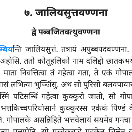
७. जालियसुत्तवण्णना
द्वे पब्बजितवत्थुवण्णना
्बिय
न्ति जालियसुत्तं. तत्रायं अपुब्बपदवण्णना
 अहोसि. ततो कोतूहलिको नाम दलिद्दो छातकभयेन सप
ि, माता निवत्तित्वा तं गहेत्वा गता, ते एकं ग
ासं लभित्वा भुञ्जिंसु. अथ सो पुरिसो बलवपायासं भ
िस्मिं पटिसन्धिं गहेत्वा कुक्कुरो जातो, सो
ि भत्तकिच्चपरियोसाने कुक्कुरस्स एकेकं पिण्डं देत
. गोपालके असन्निहिते भत्तवेलायं सयमेव गन्त्वा 