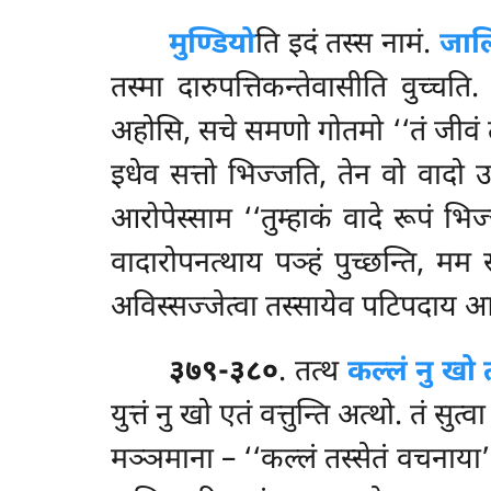
मुण्डियो
ति इदं तस्स नामं.
जाल
तस्मा दारुपत्तिकन्तेवासीति वुच्चति
अहोसि, सचे समणो गोतमो ‘‘तं जीवं तं
इधेव सत्तो भिज्जति, तेन वो वादो 
आरोपेस्साम ‘‘तुम्हाकं वादे रूपं भ
वादारोपनत्थाय पञ्हं पुच्छन्ति, मम 
अविस्सज्जेत्वा तस्सायेव पटिपदाय आवि
३७९-३८०
. तत्थ
कल्लं नु खो 
युत्तं नु खो एतं वत्तुन्ति अत्थो. तं 
मञ्ञमाना – ‘‘कल्लं तस्सेतं वचनाया