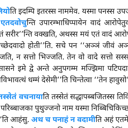
ियो
ति इदम्पि इतरस्स नाममेव. यस्मा पनस्स उपज
.
एतदवोचु
न्ति उपारम्भाधिप्पायेन वादं आरोपेत
 सरीर’’न्ति वक्खति, अथस्स मयं एतं वादं आरोपे
उच्छेदवादो
होती’’ति. सचे पन ‘‘अञ्ञं जीवं अञ्ञ
िज्जति, न सत्तो भिज्जति. तेन वो वादे सत्तो
सासने इमे द्वे अन्ते अनुपगम्म मज्झिमा पटिपदा
भावत्थं धम्मं देसेमी’’ति चिन्तेत्वा ‘‘तेन हावु
तस्सेतं वचनाया
ति तस्सेतं सद्धापब्बजितस्स तिव
सुत्वा परिब्बाजका पुथुज्जनो नाम यस्मा निब्बिचिकि
’’ति आहंसु.
अथ च पनाहं न वदामी
ति अहं एतम