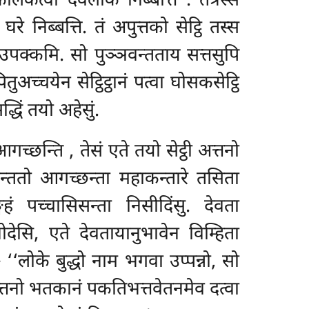
 कालंकत्वा देवलोके निब्बत्ति
. तत्रस्स
 निब्बत्ति. तं अपुत्तको सेट्ठि तस्स
ेतुं उपक्कमि. सो पुञ्ञवन्तताय सत्तसुपि
च्चयेन सेट्ठिट्ठानं पत्वा घोसकसेट्ठि
द्धिं तयो अहेसुं.
 आगच्छन्ति
, तेसं एते तयो सेट्ठी अत्तनो
वन्ततो आगच्छन्ता महाकन्तारे तसिता
ं पच्चासिसन्ता निसीदिंसु. देवता
ोदेसि, एते देवतायानुभावेन विम्हिता
 ‘‘लोके बुद्धो नाम भगवा उप्पन्नो, सो
्तनो भतकानं पकतिभत्तवेतनमेव दत्वा