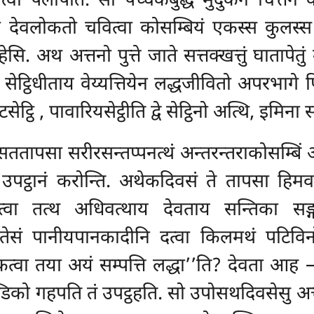
ित्वा पलापेति. सो पच्चेकबुद्धे मुदुकेन चित्तेन
 देवलोकतो चवित्वा कोसम्बियं एकस्स कुलस्स घरे
गहेसि. अथ अत्तनो पुत्ते जाते सत्तक्खत्तुं घाताप
ट्ठिधीताय वेय्यत्तियेन लद्धजीवितो अपरभागे पितुअ
सेट्ठि
, पावारियसेट्ठीति द्वे सेट्ठिनो अत्थि, इमिना स
ततापसा सरीरसन्तप्पनत्थं अन्तरन्तराकोसम्बिं
ा उपट्ठानं करोन्ति. अथेकदिवसं ते तापसा हिम
्वा तत्थ अधिवत्थाय देवताय सन्तिका सङ्गह
वा तेसं पानीयपानकादीनि दत्वा किलमथं पटिविन
मं कत्वा तया अयं सम्पत्ति लद्धा’’ति? देवता आह –
डिको गहपति तं उपट्ठहति. सो उपोसथदिवसेसु अत