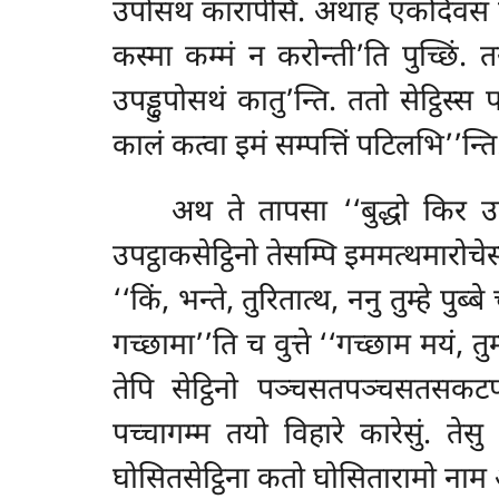
उपोसथं कारापेसि. अथाहं एकदिवसं 
कस्मा कम्मं न करोन्ती’ति पुच्छिं.
उपड्ढुपोसथं कातु’न्ति. ततो सेट्ठिस्स
कालं कत्वा इमं सम्पत्तिं पटिलभि’’न्ति
अथ ते तापसा ‘‘बुद्धो किर उप्
उपट्ठाकसेट्ठिनो तेसम्पि इममत्थमारोचे
‘‘किं, भन्ते, तुरितात्थ, ननु तुम्हे पुब
गच्छामा’’ति च वुत्ते ‘‘गच्छाम मयं, त
तेपि सेट्ठिनो पञ्चसतपञ्चसतसकट
पच्चागम्म तयो विहारे कारेसुं. तेस
घोसितसेट्ठिना कतो घोसितारामो नाम अह