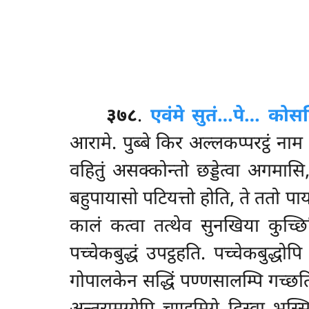
३७८
.
एवं
मे सुतं…पे… कोसम
आरामे. पुब्बे किर अल्लकप्परट्ठं नाम
वहितुं असक्कोन्तो छड्डेत्वा अगमास
बहुपायासो पटियत्तो होति, ते ततो पाय
कालं कत्वा तत्थेव सुनखिया कुच्छ
पच्चेकबुद्धं उपट्ठहति. पच्चेकबुद्धोप
गोपालकेन सद्धिं पण्णसालम्पि गच्छति