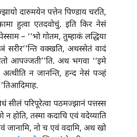
्झायो दारुमयेन पत्तेन पिण्डाय चरति,
ुकामा हुत्वा एतदवोचुं. इति किर नेसं
स्साम – ‘‘भो गोतम, तुम्हाकं लद्धिया
ं सरीर’’न्ति वक्खति, अथस्सेतं वादं
 सस्सतो आपज्जती’’ति. अथ भगवा ‘‘इमे
 अत्थीति न जानन्ति, हन्द नेसं पञ्हं
सो’’तिआदिमाह.
िधं सीलं परिपूरेत्वा पठमज्झानं
पत्तस्स
च्छो न होति, तस्मा कदाचि एवं वदेय्याति
ेवं जानामि, नो च एवं वदामि, अथ खो