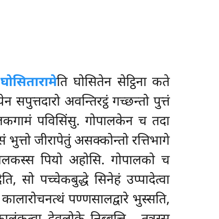
.
घोसितारामे
ति घोसितेन सेट्ठिना कते
ुत्तदारो अवन्तिरट्ठं गच्छन्तो पुत्तं
ोपालकगामं पविसिंसु. गोपालकेन च तदा
ुत्तो जीरापेतुं असक्कोन्तो रत्तिभागे
 गोपालकस्स पियो अहोसि. गोपालको च
ि, सो पच्चेकबुद्धे सिनेहं उप्पादेत्वा
कालारोचनत्थं पण्णसालद्वारे भुस्सति,