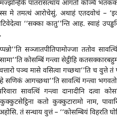
मज्झन्हिके पातरासत्थाय आगतो कञ्चि भतककम्मं
 तस्स मे तमत्थं आरोचेसुं. अथाहं एतदवोचं – 
 पटिवेदेत्वा ‘‘सक्का कातु’’न्ति आह. स्वाहं उपड
.
पन्नो’’ति सञ्जातपीतिपामोज्जा ततोव सावत्थिं
स्सामा’’ति
कोसम्बिं गन्त्वा सेट्ठीहि कतसक्कारबह
्बे चत्तारो पञ्च मासे वसित्वा गच्छथा’’ति च वुत्ते तं
ुम्हे सणिकं आगच्छथा’’ति सावत्थिं गन्त्वा भगवतो 
परिवारा
सावत्थिं गन्त्वा दानादीनि दत्वा को
ु कुक्कुटसेट्ठिना कतो कुक्कुटारामो नाम, पावा
ोसि. तं सन्धाय वुत्तं – ‘‘कोसम्बियं विहरति घो