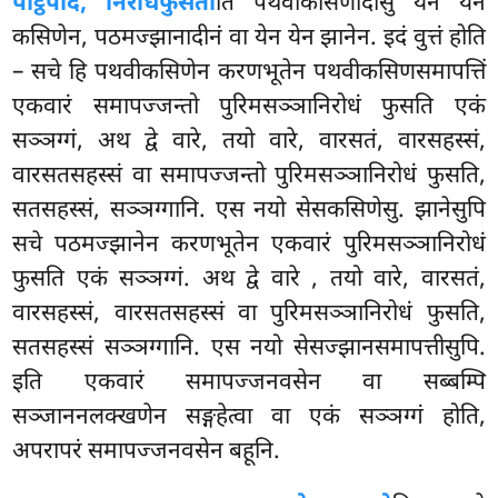
पोट्ठपाद, निरोधं
फुसती
ति पथवीकसिणादीसु येन येन
कसिणेन, पठमज्झानादीनं वा येन येन झानेन. इदं वुत्तं होति
– सचे हि पथवीकसिणेन करणभूतेन पथवीकसिणसमापत्तिं
एकवारं समापज्जन्तो पुरिमसञ्ञानिरोधं फुसति एकं
सञ्ञग्गं, अथ द्वे वारे, तयो वारे, वारसतं, वारसहस्सं,
वारसतसहस्सं वा समापज्जन्तो पुरिमसञ्ञानिरोधं फुसति,
सतसहस्सं, सञ्ञग्गानि. एस नयो सेसकसिणेसु. झानेसुपि
सचे पठमज्झानेन करणभूतेन एकवारं पुरिमसञ्ञानिरोधं
फुसति एकं सञ्ञग्गं. अथ द्वे वारे
, तयो वारे, वारसतं,
वारसहस्सं, वारसतसहस्सं वा पुरिमसञ्ञानिरोधं फुसति,
सतसहस्सं सञ्ञग्गानि. एस नयो सेसज्झानसमापत्तीसुपि.
इति एकवारं समापज्जनवसेन वा सब्बम्पि
सञ्जाननलक्खणेन सङ्गहेत्वा वा एकं सञ्ञग्गं होति,
अपरापरं समापज्जनवसेन बहूनि.