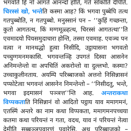
भगवति हि नो आगते आनन्दो होति, गते सोकोति दीपेति.
चिरस्सं खो, भन्ते
ति कस्मा आह? किं भगवा पुब्बेपि तत्थ
गतपुब्बोति, न गतपुब्बो. मनुस्सानं पन – ‘‘कुहिं गच्छन्ता,
कुतो आगतत्थ, किं मग्गमूळ्हत्थ, चिरस्सं आगतत्था’’ति
एवमादयो पियसमुदाचारा
होन्ति, तस्मा एवमाह. एवञ्च पन
वत्वा न मानथद्धो हुत्वा निसीदि, उट्ठायासना भगवतो
पच्चुग्गमनमकासि. भगवन्तञ्हि उपगतं दिस्वा आसनेन
अनिमन्तेन्तो वा अपचितिं अकरोन्तो वा दुल्लभो. कस्मा?
उच्चाकुलीनताय. अयम्पि परिब्बाजको अत्तनो निसिन्नासनं
पप्फोटेत्वा भगवन्तं आसनेन निमन्तेन्तो – ‘‘निसीदतु, भन्ते,
भगवा इदमासनं पञ्ञत्त’’न्ति आह.
अन्तराकथा
विप्पकता
ति निसिन्नानं वो आदितो पट्ठाय याव ममागमनं,
एतस्मिं अन्तरे का नाम कथा विप्पकता, ममागमनपच्चया
कतमा कथा परियन्तं न गता, वदथ, याव नं परियन्तं नेत्वा
देमीति सब्बञ्ञुपवारणं पवारेसि. अथ परिब्बाजको –