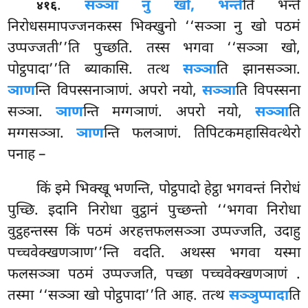
.
सञ्ञा नु खो, भन्ते
ति भन्ते
४१६
निरोधसमापज्जनकस्स भिक्खुनो ‘‘सञ्ञा नु खो पठमं
उप्पज्जती’’ति पुच्छति. तस्स भगवा ‘‘सञ्ञा खो,
पोट्ठपादा’’ति ब्याकासि. तत्थ
सञ्ञा
ति झानसञ्ञा.
ञाण
न्ति विपस्सनाञाणं. अपरो नयो,
सञ्ञा
ति विपस्सना
सञ्ञा.
ञाण
न्ति मग्गञाणं. अपरो नयो,
सञ्ञा
ति
मग्गसञ्ञा.
ञाण
न्ति फलञाणं. तिपिटकमहासिवत्थेरो
पनाह –
किं इमे भिक्खू भणन्ति, पोट्ठपादो हेट्ठा भगवन्तं निरोधं
पुच्छि. इदानि निरोधा वुट्ठानं पुच्छन्तो ‘‘भगवा निरोधा
वुट्ठहन्तस्स किं पठमं अरहत्तफलसञ्ञा उप्पज्जति, उदाहु
पच्चवेक्खणञाण’’न्ति वदति. अथस्स भगवा यस्मा
फलसञ्ञा पठमं उप्पज्जति, पच्छा पच्चवेक्खणञाणं
.
तस्मा ‘‘सञ्ञा खो पोट्ठपादा’’ति आह. तत्थ
सञ्ञुप्पादा
ति