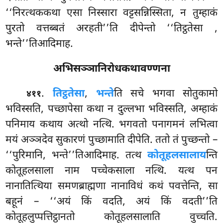
‘‘निरत्थककथा एसा निस्सारा वट्टसन्निस्सिता, न तुम्हाकं
पुरतो वत्तब्बतं अरहती’’ति दीपेन्तो ‘‘तिट्ठतेसा
,
भन्ते’’तिआदिमाह.
अभिसञ्ञानिरोधकथावण्णना
.
तिट्ठतेसा
,
भन्ते
ति सचे भगवा सोतुकामो
४११
भविस्सति, पच्छापेसा कथा न दुल्लभा भविस्सति, अम्हाकं
पनिमाय कथाय अत्थो नत्थि. भगवतो पनागमनं लभित्वा
मयं अञ्ञदेव सुकारणं पुच्छामाति दीपेति. ततो तं पुच्छन्तो –
‘‘पुरिमानि, भन्ते’’तिआदिमाह. तत्थ
कोतूहलसालाय
न्ति
कोतूहलसाला नाम पच्चेकसाला नत्थि. यत्थ पन
नानातित्थिया समणब्राह्मणा नानाविधं कथं पवत्तेन्ति, सा
बहूनं – ‘‘अयं किं वदति, अयं किं वदती’’ति
कोतूहलुप्पत्तिट्ठानतो कोतूहलसालाति वुच्चति.