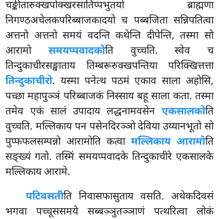
चङ्कीतारुक्खपोक्खरसातिप्पभुतयो ब्राह्मणा
निगण्ठअचेलकपरिब्बाजकादयो च पब्बजिता सन्निपतित्वा
अत्तनो अत्तनो समयं वदन्ति कथेन्ति दीपेन्ति, तस्मा सो
आरामो
समयप्पवादको
ति वुच्चति. स्वेव च
तिन्दुकाचीरसङ्खाताय तिम्बरूरुक्खपन्तिया परिक्खित्तत्ता
तिन्दुकाचीरो
. यस्मा पनेत्थ पठमं एकाव साला अहोसि,
पच्छा महापुञ्ञं परिब्बाजकं निस्साय बहू साला कता. तस्मा
तमेव एकं सालं उपादाय लद्धनामवसेन
एकसालको
ति
वुच्चति. मल्लिकाय पन पसेनदिरञ्ञो देविया उय्यानभूतो सो
पुप्फफलसम्पन्नो आरामोति कत्वा
मल्लिकाय आरामो
ति
सङ्ख्यं गतो. तस्मिं समयप्पवादके तिन्दुकाचीरे एकसालके
मल्लिकाय आरामे.
पटिवसती
ति निवासफासुताय वसति. अथेकदिवसं
भगवा पच्चूससमये सब्बञ्ञुतञ्ञाणं
पत्थरित्वा लोकं