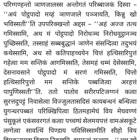
परिग्गण्हन्तो ञाणजालस्स अन्तोगतं परिब्बाजकं दिस्वा –
‘‘अयं पोट्ठपादो मय्हं ञाणजाले पञ्ञायति, किन्नु खो
भविस्सती’’ति उपपरिक्खन्तो अद्दस – ‘‘अहं अज्ज तत्थ
गमिस्सामि, अथ मं पोट्ठपादो निरोधञ्च निरोधवुट्ठानञ्च
पुच्छिस्सति, तस्साहं सब्बबुद्धानं ञाणेन संसन्दित्वा तदुभयं
कथेस्सामि, अथ सो कतिपाहच्चयेन
चित्तं हत्थिसारिपुत्तं
गहेत्वा मम
सन्तिकं आगमिस्सति, तेसमहं धम्मं देसेस्सामि,
देसनावसाने पोट्ठपादो मं सरणं गमिस्सति, चित्तो
हत्थिसारिपुत्तो मम सन्तिके पब्बजित्वा अरहत्तं
पापुणिस्सती’’ति. ततो पातोव सरीरपटिजग्गनं कत्वा
सुरत्तदुपट्टं निवासेत्वा विज्जुलतासदिसं कायबन्धनं बन्धित्वा
युगन्धरपब्बतं परिक्खिपित्वा ठितमहामेघं विय मेघवण्णं
पंसुकूलं एकंसवरगतं कत्वा पच्चग्घं सेलमयपत्तं वामअंसकूटे
लग्गेत्वा सावत्थिं पिण्डाय पविसिस्सामीति सीहो विय