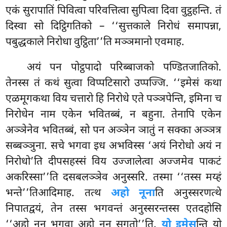
एकं सुरापातिं पिवित्वा
परिवत्तित्वा सुपित्वा दिवा वुट्ठहन्ति. तं
दिस्वा सो दिट्ठिगतिको – ‘‘सुत्तकाले निरोधं समापन्ना,
पबुद्धकाले निरोधा वुट्ठिता’’ति मञ्ञमानो एवमाह.
अयं पन पोट्ठपादो परिब्बाजको पण्डितजातिको.
तेनस्स तं कथं सुत्वा विप्पटिसारो उप्पज्जि. ‘‘इमेसं कथा
एळमूगकथा विय चत्तारो हि निरोधे एते पञ्ञपेन्ति, इमिना च
निरोधेन नाम एकेन भवितब्बं, न बहुना. तेनापि एकेन
अञ्ञेनेव भवितब्बं, सो पन अञ्ञेन ञातुं न
सक्का अञ्ञत्र
सब्बञ्ञुना. सचे भगवा इध अभविस्स ‘अयं निरोधो अयं न
निरोधो’ति दीपसहस्सं विय उज्जालेत्वा अज्जमेव पाकटं
अकरिस्सा’’ति दसबलञ्ञेव अनुस्सरि. तस्मा ‘‘तस्स मय्हं
भन्ते’’तिआदिमाह. तत्थ
अहो नूना
ति अनुस्सरणत्थे
निपातद्वयं, तेन तस्स भगवन्तं अनुस्सरन्तस्स एतदहोसि
‘‘अहो नून भगवा अहो नून सुगतो’’ति.
यो इमेस
न्ति यो