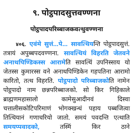
९. पोट्ठपादसुत्तवण्णना
पोट्ठपादपरिब्बाजकवत्थुवण्णना
.
एवं
मे सुत्तं…पे… सावत्थिय
न्ति पोट्ठपादसुत्तं.
४०६
तत्रायं अपुब्बपदवण्णना.
सावत्थियं विहरति जेतवने
अनाथपिण्डिकस्स आरामे
ति सावत्थिं उपनिस्साय यो
जेतस्स कुमारस्स वने अनाथपिण्डिकेन गहपतिना आरामो
कारितो, तत्थ विहरति.
पोट्ठपादो परिब्बाजको
ति नामेन
पोट्ठपादो नाम छन्नपरिब्बाजको. सो किर गिहिकाले
ब्राह्मणमहासालो कामेसुआदीनवं दिस्वा
चत्तालीसकोटिपरिमाणं भोगक्खन्धं पहाय पब्बजित्वा
तित्थियानं गणाचरियो जातो. समयं पवदन्ति एत्थाति
समयप्पवादको,
तस्मिं किर ठाने