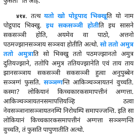
फुसती’’ति आह.
. तत्थ
यतो खो पोट्ठपाद भिक्खू
ति यो नाम
४१४
पोट्ठपाद भिक्खु.
इध सकसञ्ञी होती
ति इध सासने
सकसञ्ञी होति, अयमेव वा पाठो, अत्तनो
पठमज्झानसञ्ञाय सञ्ञवा होतीति अत्थो.
सो ततो अमुत्र
ततो अमुत्रा
ति सो भिक्खु ततो पठमज्झानतो अमुत्र
दुतियज्झाने, ततोपि अमुत्र ततियज्झानेति एवं ताय ताय
झानसञ्ञाय सकसञ्ञी सकसञ्ञी हुत्वा अनुपुब्बेन
सञ्ञग्गं फुसति.
सञ्ञग्ग
न्ति आकिञ्चञ्ञायतनं वुच्चति.
कस्मा? लोकियानं किच्चकारकसमापत्तीनं अग्गत्ता.
आकिञ्चञ्ञायतनसमापत्तियञ्हि ठत्वा
नेवसञ्ञानासञ्ञायतनम्पि निरोधम्पि समापज्जन्ति. इति सा
लोकियानं किच्चकारकसमापत्तीनं अग्गत्ता सञ्ञग्गन्ति
वुच्चति, तं फुसति पापुणातीति अत्थो.