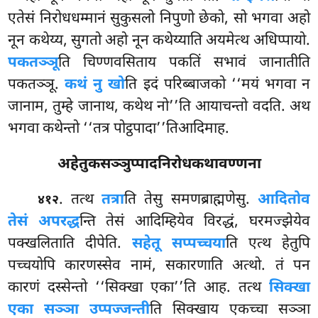
एतेसं निरोधधम्मानं सुकुसलो निपुणो छेको, सो भगवा अहो
नून कथेय्य, सुगतो अहो नून कथेय्याति अयमेत्थ अधिप्पायो.
पकतञ्ञू
ति चिण्णवसिताय पकतिं सभावं जानातीति
पकतञ्ञू.
कथं नु खो
ति इदं परिब्बाजको ‘‘मयं भगवा न
जानाम, तुम्हे जानाथ, कथेथ नो’’ति आयाचन्तो वदति. अथ
भगवा कथेन्तो ‘‘तत्र पोट्ठपादा’’तिआदिमाह.
अहेतुकसञ्ञुप्पादनिरोधकथावण्णना
. तत्थ
तत्रा
ति तेसु समणब्राह्मणेसु.
आदितोव
४१२
तेसं अपरद्ध
न्ति तेसं आदिम्हियेव
विरद्धं, घरमज्झेयेव
पक्खलिताति दीपेति.
सहेतू सप्पच्चया
ति एत्थ हेतुपि
पच्चयोपि कारणस्सेव नामं, सकारणाति अत्थो. तं पन
कारणं दस्सेन्तो ‘‘सिक्खा एका’’ति आह. तत्थ
सिक्खा
एका सञ्ञा उप्पज्जन्ती
ति सिक्खाय एकच्चा सञ्ञा