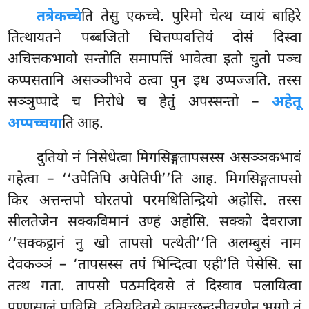
तत्रेकच्चे
ति तेसु एकच्चे. पुरिमो चेत्थ य्वायं बाहिरे
तित्थायतने पब्बजितो चित्तप्पवत्तियं दोसं दिस्वा
अचित्तकभावो सन्तोति समापत्तिं भावेत्वा इतो चुतो पञ्च
कप्पसतानि असञ्ञीभवे ठत्वा पुन इध उप्पज्जति. तस्स
सञ्ञुप्पादे च निरोधे च हेतुं अपस्सन्तो –
अहेतू
अप्पच्चया
ति आह.
दुतियो
नं निसेधेत्वा मिगसिङ्गतापसस्स असञ्ञकभावं
गहेत्वा – ‘‘उपेतिपि अपेतिपी’’ति आह. मिगसिङ्गतापसो
किर अत्तन्तपो घोरतपो परमधितिन्द्रियो अहोसि. तस्स
सीलतेजेन सक्कविमानं उण्हं अहोसि. सक्को देवराजा
‘‘सक्कट्ठानं नु खो तापसो पत्थेती’’ति अलम्बुसं नाम
देवकञ्ञं – ‘तापसस्स तपं भिन्दित्वा एही’ति पेसेसि. सा
तत्थ गता. तापसो पठमदिवसे तं दिस्वाव पलायित्वा
पण्णसालं पाविसि. दुतियदिवसे कामच्छन्दनीवरणेन भग्गो तं