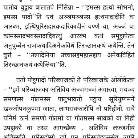
पातोव वुट्ठाय बालातपे निसिन्ना – ‘‘इमस्स हत्थो सोभनो,
इमस्स पादो’’ति एवं अञ्ञमञ्ञस्स हत्थपादादीनि वा
आरब्भ, इत्थिपुरिसदारकदारिकादीनं वण्णे वा, अञ्ञं वा
कामस्सादभवस्सादादिवत्थुं आरब्भ कथं समुट्ठापेत्वा
अनुपुब्बेन राजकथादिअनेकविधं तिरच्छानकथं कथेन्ति. तेन
वुत्तं – ‘‘उन्नादिनिया उच्चासद्दमहासद्दाय अनेकविहितं
तिरच्छानकथं कथेन्तिया’’ति.
ततो पोट्ठपादो परिब्बाजको ते परिब्बाजके ओलोकेत्वा
– ‘‘इमे परिब्बाजका अतिविय अञ्ञमञ्ञं अगारवा, मयञ्च
समणस्स गोतमस्स पातुभावतो पट्ठाय सूरियुग्गमने
खज्जोपनकूपमा जाता, लाभसक्कारोपि नो परिहीनो. सचे
पनिमं ठानं समणो गोतमो वा गोतमस्स सावको वा गिही
उपट्ठाको वा तस्स आगच्छेय्य
, अतिविय लज्जनीयं