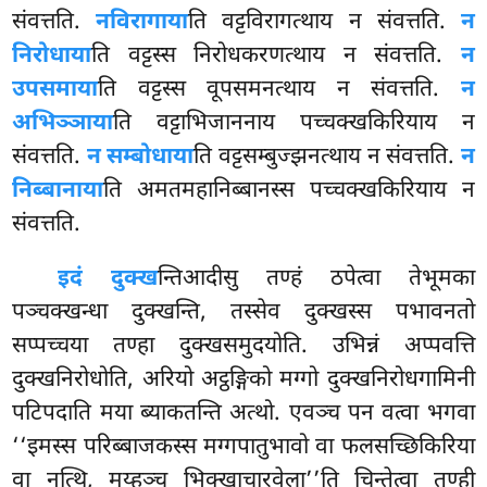
संवत्तति.
न
विरागाया
ति वट्टविरागत्थाय न संवत्तति.
न
निरोधाया
ति वट्टस्स निरोधकरणत्थाय न संवत्तति.
न
उपसमाया
ति वट्टस्स वूपसमनत्थाय न संवत्तति.
न
अभिञ्ञाया
ति वट्टाभिजाननाय पच्चक्खकिरियाय न
संवत्तति.
न सम्बोधाया
ति वट्टसम्बुज्झनत्थाय न
संवत्तति.
न
निब्बानाया
ति अमतमहानिब्बानस्स पच्चक्खकिरियाय न
संवत्तति.
इदं दुक्ख
न्तिआदीसु तण्हं ठपेत्वा तेभूमका
पञ्चक्खन्धा दुक्खन्ति, तस्सेव दुक्खस्स पभावनतो
सप्पच्चया तण्हा दुक्खसमुदयोति. उभिन्नं अप्पवत्ति
दुक्खनिरोधोति, अरियो अट्ठङ्गिको मग्गो दुक्खनिरोधगामिनी
पटिपदाति मया ब्याकतन्ति अत्थो. एवञ्च पन वत्वा भगवा
‘‘इमस्स परिब्बाजकस्स मग्गपातुभावो वा फलसच्छिकिरिया
वा नत्थि, मय्हञ्च भिक्खाचारवेला’’ति चिन्तेत्वा तुण्ही