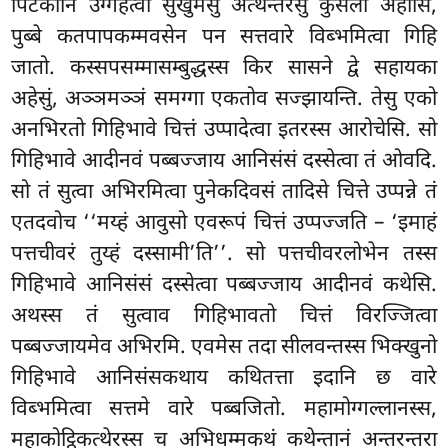
पिटकानि उग्गहेत्वा सुखुमेसु अत्थन्तरेसु कुसलो अहोसि,
पुब्बे कतपापकम्मवसेन पन सत्तवारे विब्भमित्वा गिहि
जातो. कस्सपसम्मासम्बुद्धस्स किर सासने द्वे सहायका
अहेसुं, अञ्ञमञ्ञं समग्गा एकतोव सज्झायन्ति. तेसु एको
अनभिरतो गिहिभावे चित्तं उप्पादेत्वा इतरस्स आरोचेसि. सो
गिहिभावे आदीनवं पब्बज्जाय आनिसंसं
दस्सेत्वा तं ओवदि.
सो तं सुत्वा अभिरमित्वा पुनेकदिवसं तादिसे चित्ते उप्पन्ने तं
एतदवोच ‘‘मय्हं आवुसो एवरूपं चित्तं उप्पज्जति – ‘इमाहं
पत्तचीवरं तुय्हं दस्सामी’ति’’. सो पत्तचीवरलोभेन तस्स
गिहिभावे आनिसंसं दस्सेत्वा पब्बज्जाय आदीनवं कथेसि.
अथस्स तं सुत्वाव गिहिभावतो चित्तं विरज्जित्वा
पब्बज्जायमेव अभिरमि. एवमेस तदा सीलवन्तस्स भिक्खुनो
गिहिभावे आनिसंसकथाय कथितत्ता इदानि छ वारे
विब्भमित्वा सत्तमे वारे पब्बजितो. महामोग्गल्लानस्स,
महाकोट्ठिकत्थेरस्स च अभिधम्मकथं कथेन्तानं अन्तरन्तरा