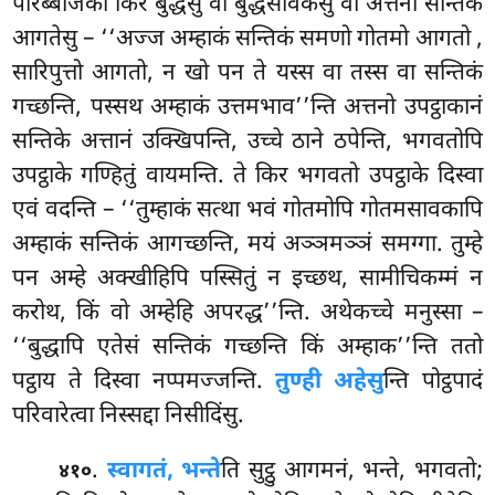
परिब्बाजका किर बुद्धेसु वा बुद्धसावकेसु वा अत्तनो सन्तिकं
आगतेसु – ‘‘अज्ज अम्हाकं सन्तिकं समणो गोतमो आगतो
,
सारिपुत्तो आगतो, न खो पन ते यस्स वा तस्स वा सन्तिकं
गच्छन्ति, पस्सथ अम्हाकं उत्तमभाव’’न्ति अत्तनो उपट्ठाकानं
सन्तिके अत्तानं उक्खिपन्ति, उच्चे ठाने ठपेन्ति, भगवतोपि
उपट्ठाके गण्हितुं वायमन्ति. ते किर भगवतो उपट्ठाके दिस्वा
एवं वदन्ति – ‘‘तुम्हाकं सत्था भवं गोतमोपि गोतमसावकापि
अम्हाकं सन्तिकं आगच्छन्ति, मयं अञ्ञमञ्ञं समग्गा. तुम्हे
पन अम्हे अक्खीहिपि पस्सितुं न इच्छथ, सामीचिकम्मं न
करोथ, किं वो अम्हेहि अपरद्ध’’न्ति. अथेकच्चे मनुस्सा –
‘‘बुद्धापि एतेसं सन्तिकं गच्छन्ति किं अम्हाक’’न्ति ततो
पट्ठाय ते दिस्वा नप्पमज्जन्ति.
तुण्ही अहेसु
न्ति पोट्ठपादं
परिवारेत्वा निस्सद्दा निसीदिंसु.
.
स्वागतं, भन्ते
ति सुट्ठु आगमनं, भन्ते, भगवतो;
४१०