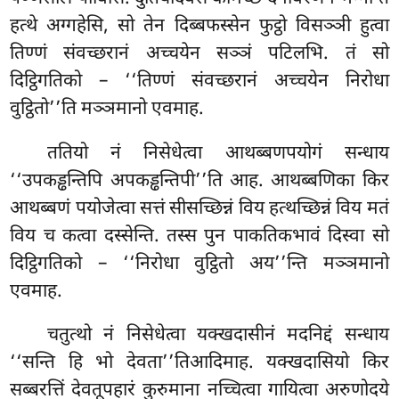
हत्थे अग्गहेसि, सो तेन दिब्बफस्सेन फुट्ठो विसञ्ञी हुत्वा
तिण्णं
संवच्छरानं अच्चयेन सञ्ञं पटिलभि. तं सो
दिट्ठिगतिको – ‘‘तिण्णं संवच्छरानं अच्चयेन निरोधा
वुट्ठितो’’ति मञ्ञमानो एवमाह.
ततियो नं निसेधेत्वा आथब्बणपयोगं सन्धाय
‘‘उपकड्ढन्तिपि अपकड्ढन्तिपी’’ति आह. आथब्बणिका किर
आथब्बणं पयोजेत्वा सत्तं सीसच्छिन्नं विय हत्थच्छिन्नं विय मतं
विय च कत्वा दस्सेन्ति. तस्स पुन पाकतिकभावं दिस्वा सो
दिट्ठिगतिको – ‘‘निरोधा वुट्ठितो अय’’न्ति मञ्ञमानो
एवमाह.
चतुत्थो नं निसेधेत्वा यक्खदासीनं मदनिद्दं सन्धाय
‘‘सन्ति हि भो देवता’’तिआदिमाह. यक्खदासियो किर
सब्बरत्तिं देवतूपहारं कुरुमाना नच्चित्वा गायित्वा अरुणोदये