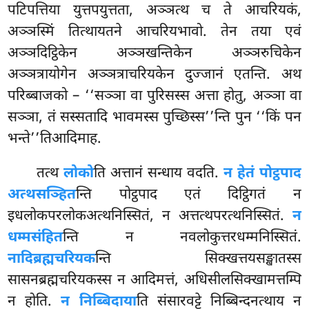
पटिपत्तिया युत्तपयुत्तता, अञ्ञत्थ च ते आचरियकं,
अञ्ञस्मिं तित्थायतने आचरियभावो. तेन तया एवं
अञ्ञदिट्ठिकेन अञ्ञखन्तिकेन अञ्ञरुचिकेन
अञ्ञत्रायोगेन अञ्ञत्राचरियकेन दुज्जानं एतन्ति. अथ
परिब्बाजको – ‘‘सञ्ञा वा पुरिसस्स अत्ता होतु, अञ्ञा वा
सञ्ञा, तं सस्सतादि भावमस्स पुच्छिस्स’’न्ति पुन ‘‘किं पन
भन्ते’’तिआदिमाह.
तत्थ
लोको
ति अत्तानं सन्धाय वदति.
न हेतं पोट्ठपाद
अत्थसञ्हित
न्ति पोट्ठपाद एतं दिट्ठिगतं न
इधलोकपरलोकअत्थनिस्सितं, न अत्तत्थपरत्थनिस्सितं.
न
धम्मसंहित
न्ति न नवलोकुत्तरधम्मनिस्सितं.
नादिब्रह्मचरियक
न्ति सिक्खत्तयसङ्खातस्स
सासनब्रह्मचरियकस्स न आदिमत्तं, अधिसीलसिक्खामत्तम्पि
न होति.
न निब्बिदाया
ति संसारवट्टे निब्बिन्दनत्थाय न