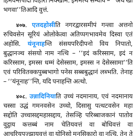
हिमवन्तपादा विहारा निक्खमि. इममत्थं सन्धाय – ‘‘अथ खो
भगवा’’तिआदि वुत्तं.
.
एतदहोसी
ति नगरद्वारसमीपं गन्त्वा अत्तनो
४०७
रुचिवसेन सूरियं ओलोकेत्वा अतिप्पगभावमेव दिस्वा एतं
अहोसि.
यंनूनाह
न्ति संसयपरिदीपनो विय निपातो,
बुद्धानञ्च संसयो नाम नत्थि – ‘‘इदं करिस्साम, इदं न
करिस्साम, इमस्स धम्मं देसेस्साम, इमस्स न देसेस्सामा’’ति
एवं परिवितक्कपुब्बभागो पनेस सब्बबुद्धानं लब्भति. तेनाह
– ‘‘यंनूनाह’’न्ति, यदि पनाहन्ति अत्थो.
.
उन्नादिनिया
ति उच्चं नदमानाय, एवं नदमानाय
४०८
चस्सा उद्धं गमनवसेन उच्चो, दिसासु पत्थटवसेन महा
सद्दोति उच्चासद्दमहासद्दाय, तेसञ्हि परिब्बाजकानं पातोव
वुट्ठाय कत्तब्बं नाम चेतियवत्तं वा बोधिवत्तं वा
आचरियुपज्झायवत्तं
वा योनिसो मनसिकारो वा नत्थि. तेन ते