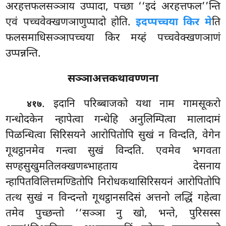
अरहत्तफलसञ्ञाय उप्पादा, पच्छा ‘‘इदं अरहत्तफल’’न्ति
एवं पच्चवेक्खणञाणुप्पादो होति.
इदप्पच्चया किर मे
ति
फलसमाधिसञ्ञापच्चया किर मय्हं पच्चवेक्खणञाणं
उप्पन्नन्ति.
सञ्ञाअत्तकथावण्णना
. इदानि परिब्बाजको यथा नाम गामसूकरो
४१७
गन्धोदकेन न्हापेत्वा गन्धेहि अनुलिम्पित्वा मालादामं
पिळन्धित्वा सिरिसयने आरोपितोपि
सुखं न विन्दति, वेगेन
गूथट्ठानमेव गन्त्वा सुखं विन्दति. एवमेव भगवता
सण्हसुखुमतिलक्खणब्भाहताय देसनाय
न्हापितविलित्तमण्डितोपि निरोधकथासिरिसयनं आरोपितोपि
तत्थ सुखं न विन्दन्तो गूथट्ठानसदिसं अत्तनो लद्धिं गहेत्वा
तमेव पुच्छन्तो ‘‘सञ्ञा नु खो, भन्ते, पुरिसस्स