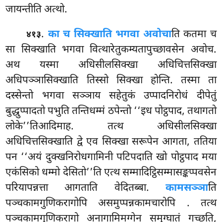
जायन्तीति अत्थो.
.
का च सिक्खाति भगवा अवोचा
ति कतमा च
४१३
सा सिक्खाति भगवा वित्थारेतुकम्यतापुच्छावसेन अवोच.
अथ यस्मा अधिसीलसिक्खा अधिचित्तसिक्खा
अधिपञ्ञासिक्खाति तिस्सो सिक्खा होन्ति. तस्मा ता
दस्सेन्तो भगवा सञ्ञाय सहेतुकं उप्पादनिरोधं दीपेतुं
बुद्धुप्पादतो पभुति तन्तिधम्मं ठपेन्तो ‘‘इध पोट्ठपाद, तथागतो
लोके’’तिआदिमाह. तत्थ अधिसीलसिक्खा
अधिचित्तसिक्खाति द्वे एव सिक्खा सरूपेन आगता, ततिया
पन ‘‘अयं दुक्खनिरोधगामिनी पटिपदाति खो पोट्ठपाद मया
एकंसिको धम्मो देसितो’’ति एत्थ सम्मादिट्ठिसम्मासङ्कप्पवसेन
परियापन्नत्ता आगताति वेदितब्बा.
कामसञ्ञा
ति
पञ्चकामगुणिकरागोपि असमुप्पन्नकामचारोपि
. तत्थ
पञ्चकामगुणिकरागो अनागामिमग्गेन समुग्घातं गच्छति,