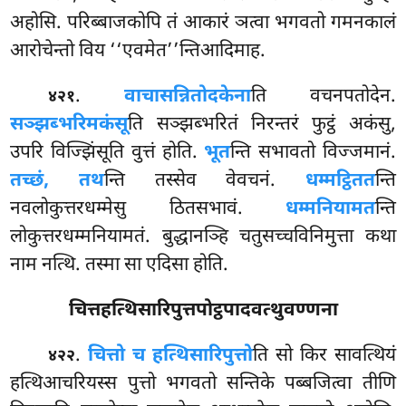
अहोसि. परिब्बाजकोपि तं आकारं ञत्वा भगवतो गमनकालं
आरोचेन्तो विय ‘‘एवमेत’’न्तिआदिमाह.
.
वाचासन्नितोदकेना
ति वचनपतोदेन.
४२१
सञ्झब्भरिमकंसू
ति सञ्झब्भरितं निरन्तरं फुट्ठं अकंसु,
उपरि विज्झिंसूति वुत्तं होति.
भूत
न्ति सभावतो विज्जमानं.
तच्छं, तथ
न्ति तस्सेव वेवचनं.
धम्मट्ठितत
न्ति
नवलोकुत्तरधम्मेसु
ठितसभावं.
धम्मनियामत
न्ति
लोकुत्तरधम्मनियामतं. बुद्धानञ्हि चतुसच्चविनिमुत्ता कथा
नाम नत्थि. तस्मा सा एदिसा होति.
चित्तहत्थिसारिपुत्तपोट्ठपादवत्थुवण्णना
.
चित्तो च हत्थिसारिपुत्तो
ति सो किर सावत्थियं
४२२
हत्थिआचरियस्स पुत्तो भगवतो सन्तिके पब्बजित्वा तीणि