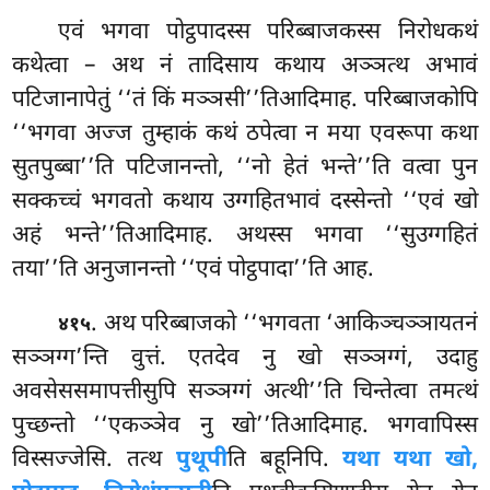
एवं भगवा पोट्ठपादस्स परिब्बाजकस्स निरोधकथं
कथेत्वा – अथ नं तादिसाय कथाय अञ्ञत्थ अभावं
पटिजानापेतुं ‘‘तं किं मञ्ञसी’’तिआदिमाह. परिब्बाजकोपि
‘‘भगवा अज्ज तुम्हाकं कथं ठपेत्वा न मया एवरूपा कथा
सुतपुब्बा’’ति पटिजानन्तो, ‘‘नो हेतं भन्ते’’ति वत्वा पुन
सक्कच्चं भगवतो कथाय उग्गहितभावं दस्सेन्तो ‘‘एवं खो
अहं भन्ते’’तिआदिमाह. अथस्स भगवा ‘‘सुउग्गहितं
तया’’ति अनुजानन्तो ‘‘एवं पोट्ठपादा’’ति आह.
. अथ परिब्बाजको ‘‘भगवता ‘आकिञ्चञ्ञायतनं
४१५
सञ्ञग्ग’न्ति वुत्तं. एतदेव नु खो सञ्ञग्गं, उदाहु
अवसेससमापत्तीसुपि
सञ्ञग्गं अत्थी’’ति चिन्तेत्वा तमत्थं
पुच्छन्तो ‘‘एकञ्ञेव नु खो’’तिआदिमाह. भगवापिस्स
विस्सज्जेसि. तत्थ
पुथूपी
ति बहूनिपि.
यथा यथा खो,