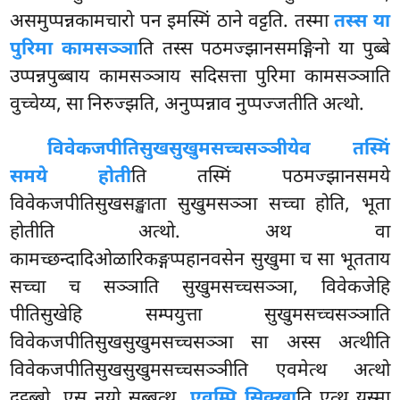
असमुप्पन्नकामचारो पन इमस्मिं ठाने वट्टति. तस्मा
तस्स या
पुरिमा कामसञ्ञा
ति तस्स पठमज्झानसमङ्गिनो या पुब्बे
उप्पन्नपुब्बाय कामसञ्ञाय सदिसत्ता पुरिमा कामसञ्ञाति
वुच्चेय्य, सा निरुज्झति, अनुप्पन्नाव नुप्पज्जतीति अत्थो.
विवेकजपीतिसुखसुखुमसच्चसञ्ञीयेव तस्मिं
समये होती
ति तस्मिं पठमज्झानसमये
विवेकजपीतिसुखसङ्खाता सुखुमसञ्ञा सच्चा होति, भूता
होतीति अत्थो. अथ वा
कामच्छन्दादिओळारिकङ्गप्पहानवसेन सुखुमा च सा भूतताय
सच्चा च सञ्ञाति सुखुमसच्चसञ्ञा, विवेकजेहि
पीतिसुखेहि सम्पयुत्ता सुखुमसच्चसञ्ञाति
विवेकजपीतिसुखसुखुमसच्चसञ्ञा सा अस्स अत्थीति
विवेकजपीतिसुखसुखुमसच्चसञ्ञीति एवमेत्थ अत्थो
दट्ठब्बो. एस नयो सब्बत्थ.
एवम्पि सिक्खा
ति एत्थ यस्मा