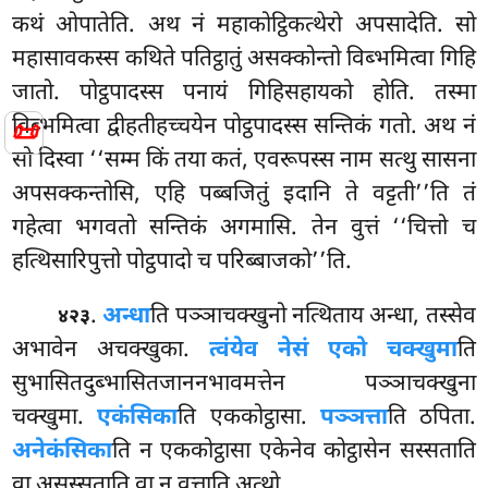
कथं ओपातेति. अथ नं महाकोट्ठिकत्थेरो अपसादेति. सो
महासावकस्स कथिते पतिट्ठातुं असक्कोन्तो विब्भमित्वा गिहि
जातो. पोट्ठपादस्स पनायं गिहिसहायको होति. तस्मा
विब्भमित्वा द्वीहतीहच्चयेन पोट्ठपादस्स सन्तिकं गतो. अथ नं
📜
सो दिस्वा ‘‘सम्म किं तया कतं, एवरूपस्स नाम सत्थु सासना
अपसक्कन्तोसि, एहि पब्बजितुं इदानि ते वट्टती’’ति तं
गहेत्वा भगवतो सन्तिकं अगमासि. तेन वुत्तं ‘‘चित्तो च
हत्थिसारिपुत्तो पोट्ठपादो च परिब्बाजको’’ति.
.
अन्धा
ति पञ्ञाचक्खुनो नत्थिताय अन्धा, तस्सेव
४२३
अभावेन अचक्खुका.
त्वंयेव नेसं एको चक्खुमा
ति
सुभासितदुब्भासितजाननभावमत्तेन पञ्ञाचक्खुना
चक्खुमा.
एकंसिका
ति एककोट्ठासा.
पञ्ञत्ता
ति
ठपिता.
अनेकंसिका
ति न एककोट्ठासा एकेनेव कोट्ठासेन सस्सताति
वा असस्सताति वा न वुत्ताति अत्थो.