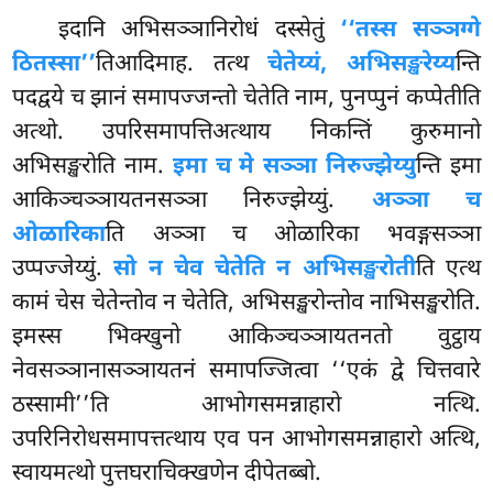
इदानि अभिसञ्ञानिरोधं दस्सेतुं
‘‘तस्स सञ्ञग्गे
ठितस्सा’’
तिआदिमाह. तत्थ
चेतेय्यं, अभिसङ्खरेय्य
न्ति
पदद्वये च झानं समापज्जन्तो चेतेति नाम, पुनप्पुनं कप्पेतीति
अत्थो. उपरिसमापत्तिअत्थाय निकन्तिं कुरुमानो
अभिसङ्खरोति नाम.
इमा च मे सञ्ञा निरुज्झेय्यु
न्ति इमा
आकिञ्चञ्ञायतनसञ्ञा निरुज्झेय्युं.
अञ्ञा च
ओळारिका
ति अञ्ञा च ओळारिका भवङ्गसञ्ञा
उप्पज्जेय्युं.
सो न चेव चेतेति न अभिसङ्खरोती
ति एत्थ
कामं चेस चेतेन्तोव न चेतेति, अभिसङ्खरोन्तोव नाभिसङ्खरोति.
इमस्स भिक्खुनो आकिञ्चञ्ञायतनतो वुट्ठाय
नेवसञ्ञानासञ्ञायतनं समापज्जित्वा ‘‘एकं द्वे चित्तवारे
ठस्सामी’’ति आभोगसमन्नाहारो नत्थि.
उपरिनिरोधसमापत्तत्थाय एव पन आभोगसमन्नाहारो अत्थि,
स्वायमत्थो पुत्तघराचिक्खणेन दीपेतब्बो.