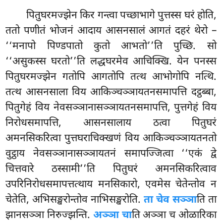
पितुघरमज्झेन किर गन्त्वा पच्छाभागे पुत्तस्स घरं होति,
ततो पणीतं भोजनं आदाय आसनसालं आगतं दहरं थेरो –
‘‘मनापो पिण्डपातो कुतो आभतो’’ति पुच्छि. सो
‘‘असुकस्स घरतो’’ति लद्धघरमेव आचिक्खि. येन पनस्स
पितुघरमज्झेन गतोपि आगतोपि
तत्थ आभोगोपि नत्थि.
तत्थ आसनसाला विय आकिञ्चञ्ञायतनसमापत्ति
दट्ठब्बा,
पितुगेहं विय नेवसञ्ञानासञ्ञायतनसमापत्ति, पुत्तगेहं विय
निरोधसमापत्ति, आसनसालाय ठत्वा पितुघरं
अमनसिकरित्वा पुत्तघराचिक्खणं विय आकिञ्चञ्ञायतनतो
वुट्ठाय नेवसञ्ञानासञ्ञायतनं समापज्जित्वा ‘‘एकं द्वे
चित्तवारे ठस्सामी’’ति पितुघरं अमनसिकरित्वाव
उपरिनिरोधसमापत्तत्थाय मनसिकारो, एवमेस चेतेन्तोव न
चेतेति, अभिसङ्खरोन्तोव नाभिसङ्खरोति.
ता चेव सञ्ञा
ति ता
झानसञ्ञा निरुज्झन्ति.
अञ्ञा चा
ति अञ्ञा च ओळारिका