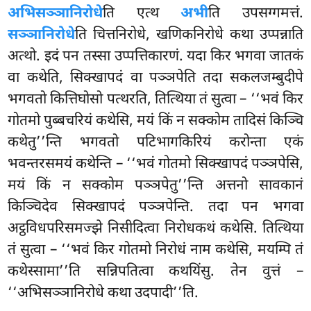
अभिसञ्ञानिरोधे
ति एत्थ
अभी
ति उपसग्गमत्तं.
सञ्ञानिरोधे
ति चित्तनिरोधे, खणिकनिरोधे कथा उप्पन्नाति
अत्थो. इदं पन तस्सा उप्पत्तिकारणं. यदा किर भगवा जातकं
वा कथेति, सिक्खापदं वा पञ्ञपेति तदा सकलजम्बुदीपे
भगवतो कित्तिघोसो पत्थरति, तित्थिया तं सुत्वा – ‘‘भवं किर
गोतमो पुब्बचरियं कथेसि, मयं किं न सक्कोम तादिसं किञ्चि
कथेतु’’न्ति भगवतो पटिभागकिरियं करोन्ता एकं
भवन्तरसमयं कथेन्ति – ‘‘भवं गोतमो सिक्खापदं पञ्ञपेसि,
मयं किं न सक्कोम पञ्ञपेतु’’न्ति अत्तनो सावकानं
किञ्चिदेव सिक्खापदं पञ्ञपेन्ति. तदा पन
भगवा
अट्ठविधपरिसमज्झे निसीदित्वा निरोधकथं कथेसि. तित्थिया
तं सुत्वा – ‘‘भवं किर गोतमो निरोधं नाम कथेसि, मयम्पि तं
कथेस्सामा’’ति सन्निपतित्वा कथयिंसु. तेन वुत्तं –
‘‘अभिसञ्ञानिरोधे कथा उदपादी’’ति.