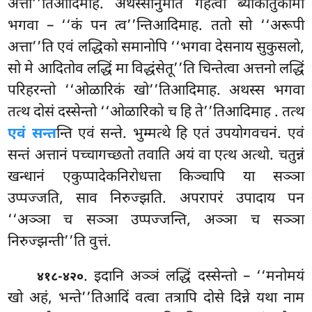
अत्ता’’तिआदिमाह. अथस्सानुमतिं गहेत्वा ब्याकातुकामो
भगवा – ‘‘कं पन त्व’’न्तिआदिमाह. ततो सो ‘‘अरूपी
अत्ता’’ति एवं लद्धिको समानोपि ‘‘भगवा देसनाय सुकुसलो,
सो मे आदितोव लद्धिं मा विद्धंसेतू’’ति चिन्तेत्वा अत्तनो लद्धिं
परिहरन्तो ‘‘ओळारिकं खो’’तिआदिमाह. अथस्स भगवा
तत्थ दोसं दस्सेन्तो ‘‘ओळारिको च हि ते’’तिआदिमाह
. तत्थ
एवं सन्त
न्ति एवं सन्ते. भुम्मत्थे हि एतं उपयोगवचनं. एवं
सन्तं अत्तानं पच्चागच्छतो तवाति अयं वा एत्थ अत्थो. चतुन्नं
खन्धानं एकुप्पादेकनिरोधत्ता किञ्चापि या सञ्ञा
उप्पज्जति, साव निरुज्झति. अपरापरं उपादाय पन
‘‘अञ्ञा च सञ्ञा उप्पज्जन्ति, अञ्ञा च सञ्ञा
निरुज्झन्ती’’ति वुत्तं.
. इदानि अञ्ञं लद्धिं दस्सेन्तो – ‘‘मनोमयं
४१८-४२०
खो अहं, भन्ते’’तिआदिं वत्वा तत्रापि दोसे दिन्ने यथा नाम