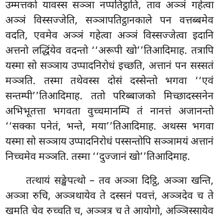
उम्मत्तको यावस्स सञ्ञा नप्पतिट्ठाति, ताव अञ्ञं गहेत्वा
अञ्ञं विस्सज्जेति, सञ्ञापतिट्ठानकाले पन वत्तब्बमेव
वदति, एवमेव
अञ्ञं गहेत्वा अञ्ञं विस्सज्जेत्वा इदानि
अत्तनो लद्धिंयेव वदन्तो ‘‘अरूपी खो’’तिआदिमाह. तत्रापि
यस्मा सो सञ्ञाय उप्पादनिरोधं इच्छति, अत्तानं पन सस्सतं
मञ्ञति. तस्मा तथेवस्स दोसं दस्सेन्तो भगवा ‘‘एवं
सन्तम्पी’’तिआदिमाह. ततो परिब्बाजको मिच्छादस्सनेन
अभिभूतत्ता भगवता वुच्चमानम्पि तं नानत्तं अजानन्तो
‘‘सक्का पनेतं, भन्ते, मया’’तिआदिमाह. अथस्स भगवा
यस्मा सो सञ्ञाय उप्पादनिरोधं पस्सन्तोपि सञ्ञामयं अत्तानं
निच्चमेव मञ्ञति. तस्मा ‘‘दुज्जानं खो’’तिआदिमाह.
तत्थायं सङ्खेपत्थो – तव अञ्ञा दिट्ठि, अञ्ञा खन्ति,
अञ्ञा रुचि, अञ्ञथायेव ते दस्सनं पवत्तं, अञ्ञदेव च ते
खमति चेव रुच्चति च, अञ्ञत्र
च ते आयोगो, अञ्ञिस्सायेव