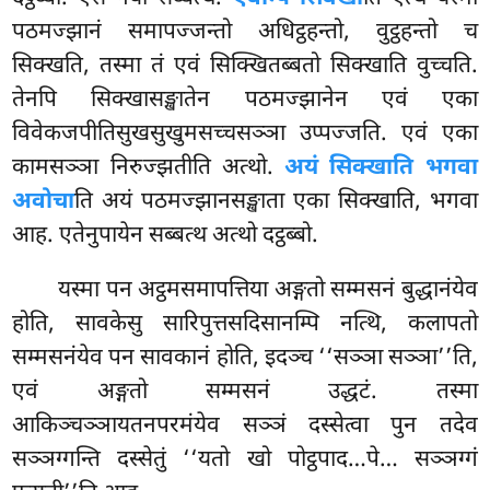
पठमज्झानं समापज्जन्तो अधिट्ठहन्तो, वुट्ठहन्तो च
सिक्खति, तस्मा तं एवं सिक्खितब्बतो सिक्खाति वुच्चति.
तेनपि सिक्खासङ्खातेन पठमज्झानेन एवं एका
विवेकजपीतिसुखसुखुमसच्चसञ्ञा उप्पज्जति. एवं एका
कामसञ्ञा निरुज्झतीति अत्थो.
अयं सिक्खाति भगवा
अवोचा
ति अयं पठमज्झानसङ्खाता एका सिक्खाति, भगवा
आह. एतेनुपायेन सब्बत्थ अत्थो दट्ठब्बो.
यस्मा पन अट्ठमसमापत्तिया अङ्गतो सम्मसनं बुद्धानंयेव
होति, सावकेसु सारिपुत्तसदिसानम्पि
नत्थि, कलापतो
सम्मसनंयेव पन सावकानं होति, इदञ्च ‘‘सञ्ञा सञ्ञा’’ति,
एवं अङ्गतो सम्मसनं उद्धटं. तस्मा
आकिञ्चञ्ञायतनपरमंयेव सञ्ञं दस्सेत्वा पुन तदेव
सञ्ञग्गन्ति दस्सेतुं ‘‘यतो खो पोट्ठपाद…पे… सञ्ञग्गं