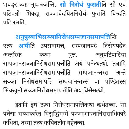
भवङ्गसञ्ञा नुप्पज्जन्ति.
सो निरोधं फुसती
ति सो एवं
पटिपन्नो भिक्खु सञ्ञावेदयितनिरोधं फुसति विन्दति
पटिलभति.
अनुपुब्बाभिसञ्ञानिरोधसम्पजानसमापत्ति
न्ति
एत्थ
अभी
ति उपसग्गमत्तं, सम्पजानपदं निरोधपदेन
अन्तरिकं कत्वा वुत्तं. अनुपटिपाटिया
सम्पजानसञ्ञानिरोधसमापत्तीति अयं पनेत्थत्थो. तत्रापि
सम्पजानसञ्ञानिरोधसमापत्तीति सम्पजानन्तस्स अन्ते
सञ्ञा निरोधसमापत्ति सम्पजानन्तस्स वा पण्डितस्स
भिक्खुनो सञ्ञानिरोधसमापत्तीति अयं विसेसत्थो.
इदानि इध ठत्वा निरोधसमापत्तिकथा कथेतब्बा. सा
पनेसा सब्बाकारेन विसुद्धिमग्गे पञ्ञाभावनानिसंसाधिकारे
कथिता, तस्मा तत्थ कथिततोव गहेतब्बा.