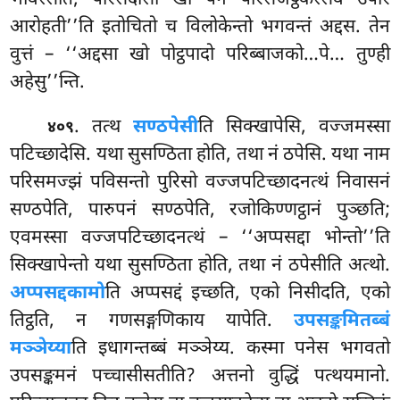
भविस्सति, परिसदोसो खो पन परिसजेट्ठकस्सेव उपरि
आरोहती’’ति इतोचितो च विलोकेन्तो भगवन्तं अद्दस. तेन
वुत्तं – ‘‘अद्दसा खो पोट्ठपादो परिब्बाजको…पे… तुण्ही
अहेसु’’न्ति.
. तत्थ
सण्ठपेसी
ति सिक्खापेसि, वज्जमस्सा
४०९
पटिच्छादेसि. यथा सुसण्ठिता होति, तथा नं ठपेसि. यथा नाम
परिसमज्झं पविसन्तो पुरिसो वज्जपटिच्छादनत्थं निवासनं
सण्ठपेति, पारुपनं सण्ठपेति, रजोकिण्णट्ठानं पुञ्छति;
एवमस्सा वज्जपटिच्छादनत्थं – ‘‘अप्पसद्दा भोन्तो’’ति
सिक्खापेन्तो यथा सुसण्ठिता होति, तथा नं ठपेसीति अत्थो.
अप्पसद्दकामो
ति अप्पसद्दं इच्छति, एको निसीदति, एको
तिट्ठति, न गणसङ्गणिकाय यापेति.
उपसङ्कमितब्बं
मञ्ञेय्या
ति इधागन्तब्बं मञ्ञेय्य. कस्मा पनेस भगवतो
उपसङ्कमनं पच्चासीसतीति? अत्तनो वुद्धिं पत्थयमानो.