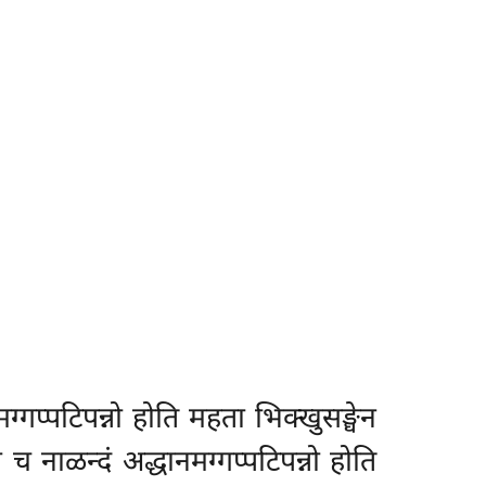
्गप्पटिपन्नो होति महता भिक्खुसङ्घेन
च नाळन्दं अद्धानमग्गप्पटिपन्नो होति