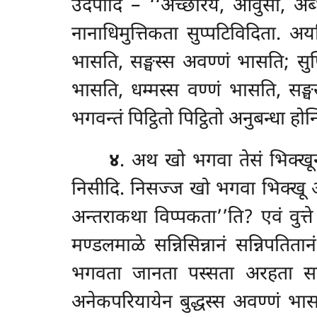
उदपादि – ‘‘अच्छरियं, आवुसो, अब्भ
नानाधिमुत्तिकता सुप्पटिविदिता. अ
भासति, सङ्घस्स अवण्णं भासति; सुप्
भासति, धम्मस्स वण्णं भासति, सङ्
भगवन्तं पिट्ठितो पिट्ठितो अनुबन्धा
होन्
४
. अथ खो भगवा तेसं भिक्खूनं 
निसीदि. निसज्ज खो भगवा भिक्खू आम
अन्तराकथा विप्पकता’’ति? एवं वुत्ते 
मण्डलमाळे सन्निसिन्नानं सन्निपतित
भगवता जानता पस्सता अरहता सम्मासम
अनेकपरियायेन बुद्धस्स अवण्णं भास