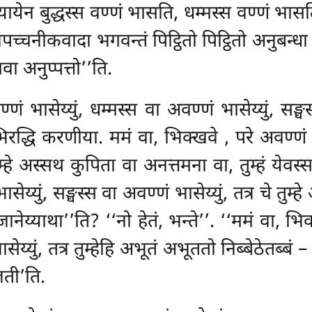
ियायेन बुद्धस्स वण्णं भासति, धम्मस्स वण्णं भास
्चनीकवादा भगवन्तं पिट्ठितो पिट्ठितो
अनुबन्धा
 अनुप्पत्तो’’ति.
्णं भासेय्युं, धम्मस्स वा अवण्णं भासेय्युं, सङ
रद्धि करणीया. ममं वा, भिक्खवे
, परे अवण्णं 
 तुम्हे अस्सथ कुपिता वा अनत्तमना वा, तुम्हं येवस
ासेय्युं, सङ्घस्स वा अवण्णं भासेय्युं, तत्र चे त
जानेय्याथा’’ति? ‘‘नो हेतं, भन्ते’’. ‘‘ममं वा, भिक
सेय्युं, तत्र तुम्हेहि अभूतं अभूततो निब्बेठेतब्बं 
्जती’ति.