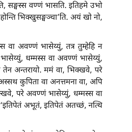
ति, सङ्घस्स वण्णं भासति. इतिहमे उभो
 होन्ति भिक्खुसङ्घञ्चा’ति. अयं खो नो,
्घस्स वा अवण्णं
भासेय्युं, तत्र तुम्हेहि न
भासेय्युं, धम्मस्स वा अवण्णं भासेय्युं,
्स तेन अन्तरायो. ममं वा, भिक्खवे, परे
ुम्हे अस्सथ कुपिता वा अनत्तमना वा, अपि
्खवे, परे अवण्णं भासेय्युं, धम्मस्स वा
– ‘इतिपेतं अभूतं, इतिपेतं अतच्छं, नत्थि