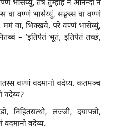
ण्णं भासेय्युं, तत्र तुम्हेहि न आनन्दो न
स वा वण्णं भासेय्युं, सङ्घस्स वा वण्णं
 ममं वा, भिक्खवे, परे वण्णं भासेय्युं,
ितब्बं – ‘इतिपेतं भूतं, इतिपेतं तच्छं,
तस्स वण्णं वदमानो वदेय्य. कतमञ्च
ो वदेय्य?
, निहितसत्थो, लज्जी, दयापन्नो,
ं वदमानो वदेय्य.