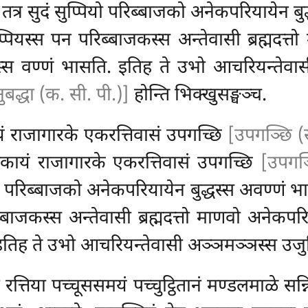
ेन. तत्र सुदं सुप्पियो परिब्बाजको अनेकपरियायेन 
पियस्स पन परिब्बाजकस्स अन्तेवासी ब्रह्मदत्तो
घस्स वण्णं भासति. इतिह ते उभो आचरियन्तेव
ुबद्धा (क. सी. पी.)]
होन्ति भिक्खुसङ्घञ्च.
ं राजागारके एकरत्तिवासं उपगच्छि
[उपगञ्छि (स
ठिकायं राजागारके एकरत्तिवासं उपगच्छि
[उपगञ्
्पियो परिब्बाजको अनेकपरियायेन बुद्धस्स
अवण्णं भा
्बाजकस्स अन्तेवासी ब्रह्मदत्तो माणवो अनेकपरि
. इतिह ते उभो आचरियन्तेवासी अञ्ञमञ्ञस्स उजु
त्तिया पच्चूससमयं पच्चुट्ठितानं मण्डलमाळे सन्नि