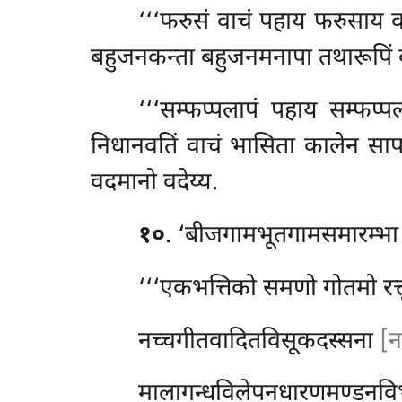
‘‘‘फरुसं वाचं पहाय फरुसाय 
बहुजनकन्ता बहुजनमनापा तथारूपिं वा
‘‘‘सम्फप्पलापं पहाय सम्फप
निधानवतिं वाचं भासिता कालेन साप
वदमानो वदेय्य.
१०
. ‘बीजगामभूतगामसमारम्भ
‘‘‘एकभत्तिको समणो गोतमो रत्
नच्चगीतवादितविसूकदस्सना
[न
मालागन्धविलेपनधारणमण्डनविभ