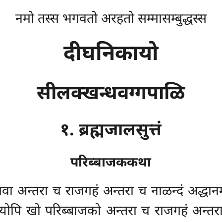
नमो तस्स भगवतो अरहतो सम्मासम्बुद्धस्स
दीघनिकायो
सीलक्खन्धवग्गपाळि
१. ब्रह्मजालसुत्तं
परिब्बाजककथा
वा अन्तरा च राजगहं अन्तरा च नाळन्दं अद्धानमग
प्पियोपि खो परिब्बाजको अन्तरा च राजगहं अन्तरा 