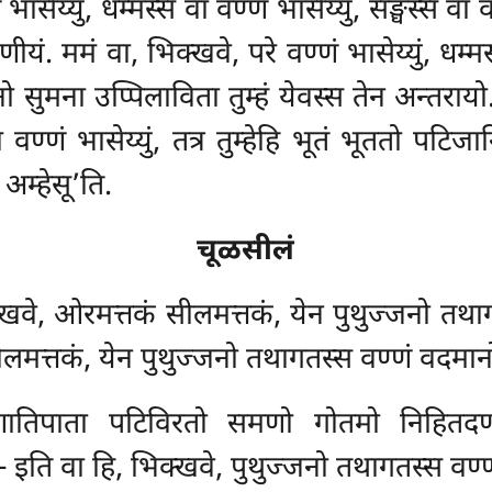
भासेय्युं, धम्मस्स वा वण्णं भासेय्युं, सङ्घस्स वा व
ं. ममं वा, भिक्खवे, परे वण्णं भासेय्युं, धम्मस्
िनो सुमना उप्पिलाविता तुम्हं येवस्स तेन अन्तरायो.
ा वण्णं भासेय्युं, तत्र तुम्हेहि भूतं भूततो पटिजान
 अम्हेसू’ति.
चूळसीलं
क्खवे, ओरमत्तकं सीलमत्तकं, येन पुथुज्जनो
तथाग
ीलमत्तकं, येन पुथुज्जनो तथागतस्स वण्णं वदमान
ातिपाता पटिविरतो समणो गोतमो निहितदण्डो
 इति वा हि, भिक्खवे, पुथुज्जनो तथागतस्स वण्ण