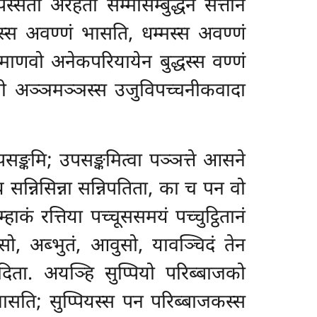
सता अरहता सम्मासम्बुद्धेन सत्तानं
धस्स अवण्णं भासति, धम्मस्स अवण्णं
 माणवो अनेकपरियायेन बुद्धस्स वण्णं
सी अञ्ञमञ्ञस्स उजुविपच्चनीकवादा
सङ्कमि; उपसङ्कमित्वा पञ्ञत्ते आसने
न्निसिन्ना सन्निपतिता, का च पन वो
ाकं रत्तिया पच्चूससमयं पच्चुट्ठितानं
ुसो, अब्भुतं, आवुसो, यावञ्चिदं तेन
िदिता. अयञ्हि सुप्पियो परिब्बाजको
ासति; सुप्पियस्स पन परिब्बाजकस्स