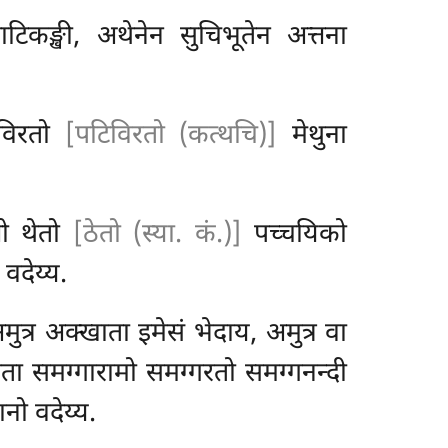
ाटिकङ्खी, अथेनेन सुचिभूतेन अत्तना
िरतो
[पटिविरतो (कत्थचि)]
मेथुना
धो थेतो
[ठेतो (स्या. कं.)]
पच्चयिको
वदेय्य.
त्र अक्खाता इमेसं भेदाय, अमुत्र वा
दाता समग्गारामो समग्गरतो समग्गनन्दी
नो वदेय्य.