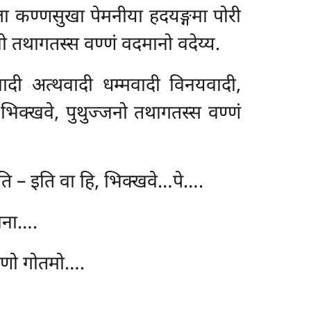
ा कण्णसुखा पेमनीया हदयङ्गमा पोरी
ो तथागतस्स वण्णं वदमानो वदेय्य.
ादी अत्थवादी धम्मवादी विनयवादी,
 भिक्खवे, पुथुज्जनो तथागतस्स वण्णं
ि – इति वा हि, भिक्खवे…पे….
ना….
णो गोतमो….