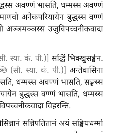
बुद्धस्स अवण्णं भासति, धम्मस्स अवण्णं
 माणवो अनेकपरियायेन बुद्धस्स वण्णं
ासी अञ्ञमञ्ञस्स उजुविपच्चनीकवादा
ी. स्या. कं. पी.)]
सद्धिं
भिक्खुसङ्घेन.
छि (सी. स्या. कं. पी.)]
अन्तेवासिना
सति, धम्मस्स अवण्णं भासति, सङ्घस्स
यायेन बुद्धस्स वण्णं भासति, धम्मस्स
विपच्चनीकवादा विहरन्ति.
सिन्नानं सन्निपतितानं अयं सङ्खियधम्मो