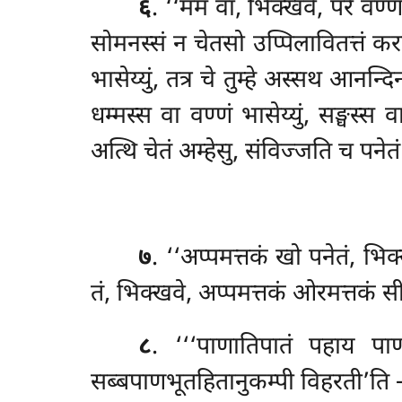
६
. ‘‘ममं वा, भिक्खवे, परे वण्णं 
सोमनस्सं न चेतसो उप्पिलावितत्तं करणीय
भासेय्युं, तत्र चे तुम्हे अस्सथ आनन्द
धम्मस्स वा वण्णं भासेय्युं, सङ्घस्स व
अत्थि चेतं अम्हेसु, संविज्जति च पनेतं
७
. ‘‘अप्पमत्तकं खो पनेतं, भि
तं, भिक्खवे, अप्पमत्तकं ओरमत्तकं स
८
. ‘‘‘पाणातिपातं
पहाय पाण
सब्बपाणभूतहितानुकम्पी विहरती’ति –