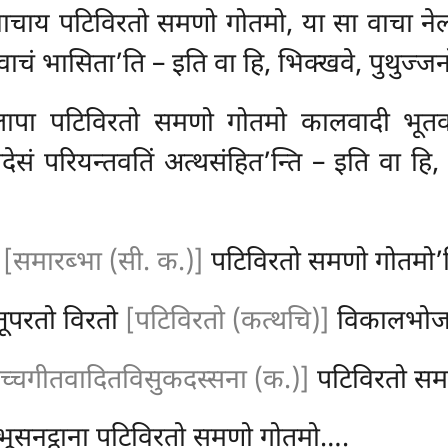
वाचाय पटिविरतो समणो गोतमो, या सा वाचा नेल
चं भासिता’ति – इति वा हि, भिक्खवे, पुथुज्जन
्पलापा पटिविरतो समणो गोतमो कालवादी भूतव
देसं
परियन्तवतिं अत्थसंहित’न्ति – इति वा हि,
ा
[समारब्भा (सी. क.)]
पटिविरतो समणो गोतमो’त
तूपरतो विरतो
[पटिविरतो (कत्थचि)]
विकालभोज
च्चगीतवादितविसुकदस्सना (क.)]
पटिविरतो सम
ूसनट्ठाना पटिविरतो समणो गोतमो….