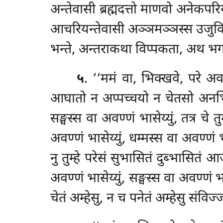
अन्तेवासी ब्रह्मदत्तो माणवो अनेकपर
आचरियन्तेवासी अञ्ञमञ्ञस्स उजुविपच
भन्ते, अन्तराकथा विप्पकता, अथ भगवा
५
. ‘‘ममं वा, भिक्खवे, परे अवण
आघातो न अप्पच्चयो न चेतसो अनभि
सङ्घस्स वा अवण्णं भासेय्युं, तत्र चे
अवण्णं भासेय्युं, धम्मस्स वा अवण्णं भ
नु तुम्हे परेसं सुभासितं दुब्भासितं आ
अवण्णं भासेय्युं, सङ्घस्स वा अवण्णं भा
चेतं अम्हेसु, न च पनेतं अम्हेसु संविज