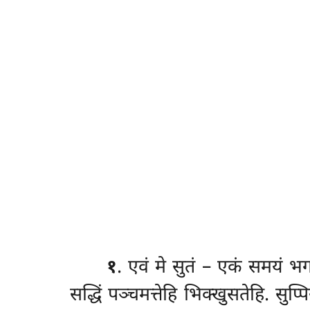
१
. एवं
मे सुतं – एकं समयं भग
सद्धिं पञ्चमत्तेहि भिक्खुसतेहि. सु