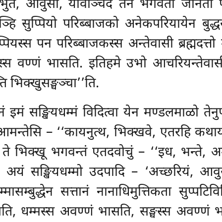
ुतं, आवुसो, यावञ्चिदं तेन भगवता जानता पस्
यञ्हि सुप्पियो परिब्बाजको अनेकपरियायेन बुद्
पियस्स पन परिब्बाजकस्स अन्तेवासी ब्रह्मदत्तो
घस्स वण्णं भासति. इतिहमे उभो आचरियन्तेवा
ति भिक्खुसङ्घञ्चा’’ति.
इमं सङ्खियधम्मं विदित्वा येन मण्डलमाळो तेनुप
न्तेसि – ‘‘कायनुत्थ, भिक्खवे, एतरहि कथाय स
ते भिक्खू भगवन्तं एतदवोचुं – ‘‘इध, भन्ते, अम्ह
ानं अयं सङ्खियधम्मो उदपादि – ‘अच्छरियं, आव
्बुद्धेन सत्तानं नानाधिमुत्तिकता सुप्पटिव
ति, धम्मस्स अवण्णं भासति, सङ्घस्स
अवण्णं भ