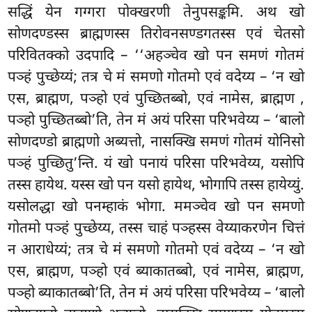
सद्धिं येन गग्गरा पोक्खरणी तेनुपसङ्कमि. अथ खो
सोणदण्डस्स ब्राह्मणस्स तिरोवनसण्डगतस्स एवं चेतसो
परिवितक्को उदपादि – ‘‘अहञ्चेव खो पन समणं गोतमं
पञ्हं पुच्छेय्यं; तत्र चे मं समणो गोतमो एवं वदेय्य – ‘न खो
एस, ब्राह्मण, पञ्हो एवं पुच्छितब्बो, एवं नामेस, ब्राह्मण
,
पञ्हो पुच्छितब्बो’ति, तेन मं अयं परिसा परिभवेय्य
– ‘बालो
सोणदण्डो ब्राह्मणो अब्यत्तो, नासक्खि समणं गोतमं योनिसो
पञ्हं पुच्छितु’न्ति. यं खो पनायं परिसा परिभवेय्य, यसोपि
तस्स हायेथ. यस्स खो पन यसो हायेथ, भोगापि तस्स हायेय्युं.
यसोलद्धा खो पनम्हाकं भोगा. ममञ्चेव खो पन समणो
गोतमो पञ्हं पुच्छेय्य, तस्स चाहं पञ्हस्स वेय्याकरणेन चित्तं
न आराधेय्यं; तत्र चे मं समणो गोतमो एवं वदेय्य – ‘न खो
एस, ब्राह्मण, पञ्हो एवं ब्याकातब्बो, एवं नामेस, ब्राह्मण,
पञ्हो ब्याकातब्बो’ति, तेन मं अयं परिसा परिभवेय्य – ‘बालो