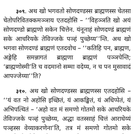
. अथ खो भगवतो सोणदण्डस्स ब्राह्मणस्स चेतसा
३०९
चेतोपरिवितक्कमञ्ञाय एतदहोसि – ‘‘विहञ्ञति खो अयं
सोणदण्डो ब्राह्मणो
सकेन चित्तेन. यंनूनाहं सोणदण्डं ब्राह्मणं
सके आचरियके तेविज्जके पञ्हं पुच्छेय्य’’न्ति. अथ खो
भगवा सोणदण्डं
ब्राह्मणं एतदवोच – ‘‘कतिहि पन, ब्राह्मण,
अङ्गेहि समन्नागतं ब्राह्मणा ब्राह्मणं पञ्ञपेन्ति;
‘ब्राह्मणोस्मी’ति च वदमानो सम्मा वदेय्य, न च पन मुसावादं
आपज्जेय्या’’ति?
. अथ खो सोणदण्डस्स ब्राह्मणस्स एतदहोसि –
३१०
‘‘यं
वत नो अहोसि इच्छितं, यं आकङ्खितं, यं अधिप्पेतं, यं
अभिपत्थितं – ‘अहो वत मं समणो गोतमो सके आचरियके
तेविज्जके पञ्हं पुच्छेय्य, अद्धा वतस्साहं चित्तं आराधेय्यं
पञ्हस्स वेय्याकरणेना’ति, तत्र मं समणो गोतमो सके