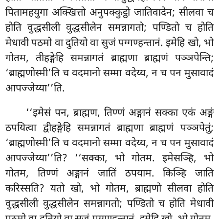
पितामहयुगा अक्खित्तो अनुपक्कुट्ठो जातिवादेन; सीलवा च
होति वुद्धसीली वुद्धसीलेन समन्नागतो; पण्डितो च होति
मेधावी पठमो वा दुतियो वा सुजं पग्गण्हन्तानं. इमेहि खो, भो
गोतम, तीहङ्गेहि समन्नागतं ब्राह्मणा ब्राह्मणं पञ्ञपेन्ति;
‘ब्राह्मणोस्मी’ति च वदमानो सम्मा वदेय्य, न च पन मुसावादं
आपज्जेय्या’’ति.
‘‘इमेसं पन, ब्राह्मण, तिण्णं अङ्गानं सक्का एकं अङ्गं
ठपयित्वा द्वीहङ्गेहि समन्नागतं ब्राह्मणा ब्राह्मणं पञ्ञपेतुं;
‘ब्राह्मणोस्मी’ति च वदमानो सम्मा वदेय्य, न च पन
मुसावादं
आपज्जेय्या’’ति? ‘‘सक्का, भो गोतम. इमेसञ्हि, भो
गोतम, तिण्णं अङ्गानं जातिं ठपयाम. किञ्हि जाति
करिस्सति? यतो खो, भो गोतम, ब्राह्मणो सीलवा होति
वुद्धसीली वुद्धसीलेन समन्नागतो; पण्डितो च होति
मेधावी