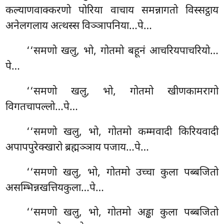
कल्याणवाक्करणो पोरिया वाचाय समन्नागतो विस्सट्ठाय
अनेलगलाय अत्थस्स विञ्ञापनिया…पे…
‘‘समणो खलु, भो, गोतमो बहूनं आचरियपाचरियो…
पे…
‘‘समणो खलु, भो, गोतमो खीणकामरागो
विगतचापल्लो…पे…
‘‘समणो खलु, भो, गोतमो कम्मवादी किरियवादी
अपापपुरेक्खारो ब्रह्मञ्ञाय पजाय…पे…
‘‘समणो खलु, भो, गोतमो उच्चा कुला पब्बजितो
असम्भिन्नखत्तियकुला…पे…
‘‘समणो खलु, भो, गोतमो अड्ढा
कुला पब्बजितो