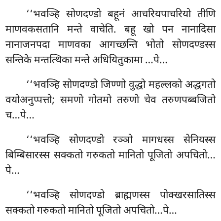
‘‘भवञ्हि सोणदण्डो बहूनं आचरियपाचरियो तीणि
माणवकसतानि मन्ते वाचेति. बहू खो पन नानादिसा
नानाजनपदा माणवका आगच्छन्ति
भोतो सोणदण्डस्स
सन्तिके मन्तत्थिका मन्ते अधियितुकामा
…पे…
‘‘भवञ्हि सोणदण्डो जिण्णो वुद्धो महल्लको अद्धगतो
वयोअनुप्पत्तो; समणो गोतमो तरुणो चेव तरुणपब्बजितो
च…पे…
‘‘भवञ्हि
सोणदण्डो रञ्ञो मागधस्स सेनियस्स
बिम्बिसारस्स सक्कतो गरुकतो मानितो पूजितो अपचितो…
पे…
‘‘भवञ्हि सोणदण्डो ब्राह्मणस्स पोक्खरसातिस्स
सक्कतो गरुकतो मानितो पूजितो अपचितो…पे…