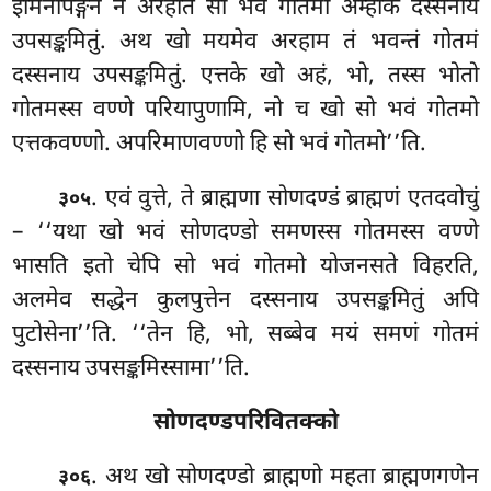
इमिनापङ्गेन न अरहति सो भवं गोतमो अम्हाकं दस्सनाय
उपसङ्कमितुं. अथ खो मयमेव अरहाम तं भवन्तं गोतमं
दस्सनाय उपसङ्कमितुं. एत्तके खो अहं, भो, तस्स भोतो
गोतमस्स वण्णे परियापुणामि, नो च खो सो भवं गोतमो
एत्तकवण्णो. अपरिमाणवण्णो हि सो भवं गोतमो’’ति.
. एवं
वुत्ते, ते ब्राह्मणा सोणदण्डं ब्राह्मणं एतदवोचुं
३०५
– ‘‘यथा खो भवं सोणदण्डो समणस्स गोतमस्स वण्णे
भासति इतो चेपि सो भवं गोतमो योजनसते विहरति,
अलमेव सद्धेन कुलपुत्तेन दस्सनाय उपसङ्कमितुं अपि
पुटोसेना’’ति. ‘‘तेन हि, भो, सब्बेव मयं समणं गोतमं
दस्सनाय उपसङ्कमिस्सामा’’ति.
सोणदण्डपरिवितक्को
. अथ
खो सोणदण्डो ब्राह्मणो महता ब्राह्मणगणेन
३०६