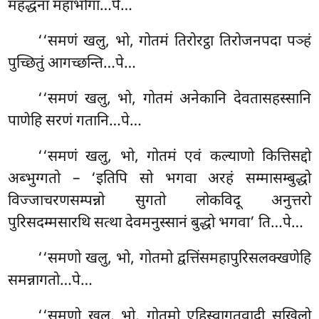
महद्धना महाभोगा…पे…
‘‘समणं
खलु, भो, गोतमं तिरोरट्ठा तिरोजनपदा पञ्हं
पुच्छितुं आगच्छन्ति…पे…
‘‘समणं खलु, भो, गोतमं अनेकानि देवतासहस्सानि
पाणेहि सरणं गतानि…पे…
‘‘समणं
खलु, भो, गोतमं एवं कल्याणो कित्तिसद्दो
अब्भुग्गतो – ‘इतिपि सो भगवा अरहं सम्मासम्बुद्धो
विज्जाचरणसम्पन्नो सुगतो लोकविदू अनुत्तरो
पुरिसदम्मसारथि सत्था देवमनुस्सानं बुद्धो भगवा’ ति…पे…
‘‘समणो खलु, भो, गोतमो द्वत्तिंसमहापुरिसलक्खणेहि
समन्नागतो…पे…
‘‘समणो खलु, भो, गोतमो एहिस्वागतवादी सखिलो