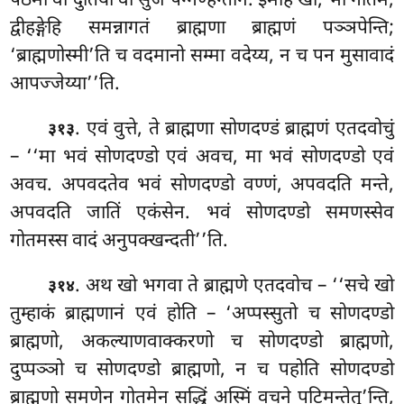
पठमो वा दुतियो वा सुजं पग्गण्हन्तानं. इमेहि
खो, भो गोतम,
द्वीहङ्गेहि समन्नागतं ब्राह्मणा ब्राह्मणं पञ्ञपेन्ति;
‘ब्राह्मणोस्मी’ति च वदमानो सम्मा वदेय्य, न च पन मुसावादं
आपज्जेय्या’’ति.
. एवं
वुत्ते, ते ब्राह्मणा सोणदण्डं ब्राह्मणं एतदवोचुं
३१३
– ‘‘मा भवं सोणदण्डो एवं अवच, मा भवं सोणदण्डो एवं
अवच. अपवदतेव भवं सोणदण्डो वण्णं, अपवदति मन्ते,
अपवदति जातिं एकंसेन. भवं सोणदण्डो समणस्सेव
गोतमस्स वादं अनुपक्खन्दती’’ति.
. अथ खो भगवा ते ब्राह्मणे एतदवोच – ‘‘सचे खो
३१४
तुम्हाकं ब्राह्मणानं एवं होति – ‘अप्पस्सुतो च सोणदण्डो
ब्राह्मणो, अकल्याणवाक्करणो च सोणदण्डो ब्राह्मणो,
दुप्पञ्ञो च सोणदण्डो ब्राह्मणो, न च पहोति सोणदण्डो
ब्राह्मणो समणेन गोतमेन सद्धिं अस्मिं वचने पटिमन्तेतु’न्ति,