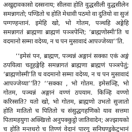
अखुद्दावकासो दस्सनाय; सीलवा होति वुद्धसीली वुद्धसीलेन
समन्नागतो; पण्डितो च होति मेधावी पठमो वा दुतियो वा सुजं
पग्गण्हन्तानं. इमेहि खो, भो गोतम, पञ्चहि अङ्गेहि
समन्नागतं ब्राह्मणा ब्राह्मणं पञ्ञपेन्ति; ‘ब्राह्मणोस्मी’ति च
वदमानो सम्मा वदेय्य, न च पन मुसावादं आपज्जेय्या’’ति.
‘‘इमेसं पन, ब्राह्मण, पञ्चन्नं अङ्गानं सक्का एकं अङ्गं
ठपयित्वा चतूहङ्गेहि समन्नागतं ब्राह्मणा ब्राह्मणं पञ्ञपेतुं;
‘ब्राह्मणोस्मी’ति च वदमानो सम्मा वदेय्य, न च पन मुसावादं
आपज्जेय्या’’ति? ‘‘सक्का
, भो गोतम. इमेसञ्हि, भो
गोतम, पञ्चन्नं अङ्गानं वण्णं ठपयाम. किञ्हि वण्णो
करिस्सति? यतो खो, भो गोतम, ब्राह्मणो उभतो सुजातो
होति मातितो च पितितो च संसुद्धगहणिको याव सत्तमा
पितामहयुगा
अक्खित्तो अनुपक्कुट्ठो जातिवादेन; अज्झायको
च होति मन्तधरो च तिण्णं वेदानं पारगू सनिघण्डुकेटुभानं