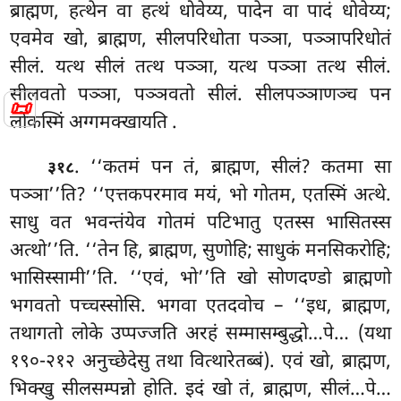
ब्राह्मण, हत्थेन वा हत्थं धोवेय्य, पादेन वा पादं धोवेय्य;
एवमेव खो, ब्राह्मण, सीलपरिधोता पञ्ञा, पञ्ञापरिधोतं
सीलं. यत्थ सीलं तत्थ पञ्ञा, यत्थ पञ्ञा तत्थ सीलं.
सीलवतो पञ्ञा, पञ्ञवतो सीलं. सीलपञ्ञाणञ्च पन
📜
लोकस्मिं अग्गमक्खायति
.
. ‘‘कतमं पन तं, ब्राह्मण, सीलं? कतमा सा
३१८
पञ्ञा’’ति? ‘‘एत्तकपरमाव मयं, भो गोतम, एतस्मिं अत्थे.
साधु वत भवन्तंयेव गोतमं पटिभातु एतस्स भासितस्स
अत्थो’’ति. ‘‘तेन हि, ब्राह्मण, सुणोहि; साधुकं मनसिकरोहि;
भासिस्सामी’’ति. ‘‘एवं, भो’’ति खो सोणदण्डो ब्राह्मणो
भगवतो पच्चस्सोसि. भगवा एतदवोच – ‘‘इध, ब्राह्मण,
तथागतो लोके उप्पज्जति अरहं सम्मासम्बुद्धो…पे… (यथा
१९०-२१२ अनुच्छेदेसु तथा वित्थारेतब्बं). एवं खो, ब्राह्मण,
भिक्खु सीलसम्पन्नो होति. इदं खो तं, ब्राह्मण, सीलं…पे…