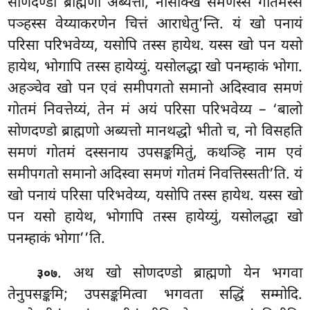
सोणदण्डो ब्राह्मणो अब्यत्तो, नासक्खि
समणस्स गोतमस्स
पञ्हस्स वेय्याकरणेन चित्तं आराधेतु’न्ति. यं खो पनायं
परिसा परिभवेय्य, यसोपि तस्स हायेथ. यस्स खो पन यसो
हायेथ, भोगापि तस्स हायेय्युं. यसोलद्धा खो पनम्हाकं भोगा.
अहञ्चेव खो पन एवं समीपगतो समानो अदिस्वाव समणं
गोतमं निवत्तेय्यं, तेन मं अयं परिसा परिभवेय्य – ‘बालो
सोणदण्डो ब्राह्मणो अब्यत्तो मानथद्धो भीतो च, नो विसहति
समणं गोतमं दस्सनाय उपसङ्कमितुं, कथञ्हि नाम एवं
समीपगतो समानो अदिस्वा समणं गोतमं निवत्तिस्सती’ति. यं
खो पनायं परिसा परिभवेय्य, यसोपि तस्स हायेथ. यस्स खो
पन यसो हायेथ, भोगापि तस्स हायेय्युं, यसोलद्धा खो
पनम्हाकं भोगा’’ति.
. अथ खो सोणदण्डो ब्राह्मणो येन भगवा
३०७
तेनुपसङ्कमि; उपसङ्कमित्वा भगवता सद्धिं सम्मोदि.