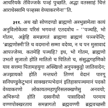
आचरियके तेविज्जके पञ्हं पुच्छति. अद्धा वतस्साहं चित्तं
आराधेस्सामि पञ्हस्स वेय्याकरणेना’’ति.
. अथ खो सोणदण्डो ब्राह्मणो अब्भुन्नामेत्वा कायं
३११
अनुविलोकेत्वा परिसं भगवन्तं एतदवोच – ‘‘पञ्चहि, भो
गोतम, अङ्गेहि समन्नागतं ब्राह्मणा ब्राह्मणं पञ्ञपेन्ति;
‘ब्राह्मणोस्मी’ति च वदमानो सम्मा वदेय्य, न च पन मुसावादं
आपज्जेय्य. कतमेहि पञ्चहि? इध, भो गोतम, ब्राह्मणो
उभतो सुजातो होति मातितो च पितितो च, संसुद्धगहणिको
याव सत्तमा पितामहयुगा अक्खित्तो अनुपक्कुट्ठो जातिवादेन;
अज्झायको होति मन्तधरो तिण्णं वेदानं पारगू
सनिघण्डुकेटुभानं साक्खरप्पभेदानं इतिहासपञ्चमानं पदको
वेय्याकरणो लोकायतमहापुरिसलक्खणेसु अनवयो;
अभिरूपो होति
दस्सनीयो पासादिको परमाय
वण्णपोक्खरताय समन्नागतो ब्रह्मवण्णी ब्रह्मवच्छसी