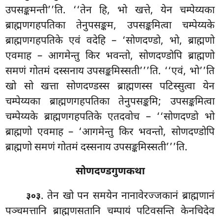
उपसङ्कमन्ती’’ति. ‘‘तेन हि, भो खत्ते, येन चम्पेय्यका
ब्राह्मणगहपतिका तेनुपसङ्कम, उपसङ्कमित्वा चम्पेय्यके
ब्राह्मणगहपतिके एवं वदेहि – ‘सोणदण्डो, भो, ब्राह्मणो
एवमाह – आगमेन्तु किर भवन्तो, सोणदण्डोपि ब्राह्मणो
समणं गोतमं दस्सनाय उपसङ्कमिस्सती’’’ति. ‘‘एवं, भो’’ति
खो सो खत्ता सोणदण्डस्स
ब्राह्मणस्स पटिस्सुत्वा येन
चम्पेय्यका ब्राह्मणगहपतिका तेनुपसङ्कमि; उपसङ्कमित्वा
चम्पेय्यके ब्राह्मणगहपतिके एतदवोच – ‘‘सोणदण्डो
भो
ब्राह्मणो एवमाह – ‘आगमेन्तु किर भवन्तो, सोणदण्डोपि
ब्राह्मणो समणं गोतमं दस्सनाय उपसङ्कमिस्सती’’’ति.
सोणदण्डगुणकथा
. तेन खो पन समयेन नानावेरज्जकानं ब्राह्मणानं
३०३
पञ्चमत्तानि ब्राह्मणसतानि चम्पायं पटिवसन्ति केनचिदेव