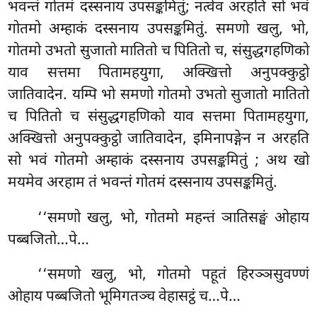
भवन्तं गोतमं दस्सनाय उपसङ्कमितुं; नत्वेव अरहति सो भवं
गोतमो अम्हाकं दस्सनाय उपसङ्कमितुं. समणो खलु, भो,
गोतमो उभतो सुजातो मातितो च पितितो च, संसुद्धगहणिको
याव सत्तमा पितामहयुगा, अक्खित्तो अनुपक्कुट्ठो
जातिवादेन. यम्पि भो समणो गोतमो उभतो सुजातो मातितो
च पितितो च संसुद्धगहणिको याव सत्तमा
पितामहयुगा,
अक्खित्तो अनुपक्कुट्ठो जातिवादेन, इमिनापङ्गेन न अरहति
सो भवं गोतमो अम्हाकं दस्सनाय उपसङ्कमितुं
; अथ खो
मयमेव अरहाम तं भवन्तं गोतमं दस्सनाय उपसङ्कमितुं.
‘‘समणो खलु, भो, गोतमो महन्तं ञातिसङ्घं ओहाय
पब्बजितो…पे…
‘‘समणो खलु, भो, गोतमो पहूतं हिरञ्ञसुवण्णं
ओहाय पब्बजितो भूमिगतञ्च वेहासट्ठं च…पे…