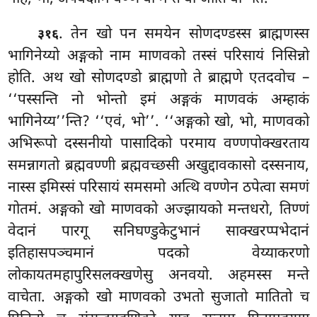
. तेन
खो पन समयेन सोणदण्डस्स ब्राह्मणस्स
३१६
भागिनेय्यो अङ्गको नाम माणवको तस्सं परिसायं निसिन्नो
होति. अथ खो सोणदण्डो ब्राह्मणो ते ब्राह्मणे एतदवोच
–
‘‘पस्सन्ति नो भोन्तो इमं अङ्गकं माणवकं अम्हाकं
भागिनेय्य’’न्ति? ‘‘एवं, भो’’. ‘‘अङ्गको खो, भो, माणवको
अभिरूपो दस्सनीयो पासादिको परमाय वण्णपोक्खरताय
समन्नागतो ब्रह्मवण्णी ब्रह्मवच्छसी अखुद्दावकासो दस्सनाय,
नास्स इमिस्सं परिसायं समसमो अत्थि वण्णेन ठपेत्वा समणं
गोतमं. अङ्गको खो माणवको अज्झायको मन्तधरो, तिण्णं
वेदानं पारगू सनिघण्डुकेटुभानं साक्खरप्पभेदानं
इतिहासपञ्चमानं पदको वेय्याकरणो
लोकायतमहापुरिसलक्खणेसु अनवयो. अहमस्स मन्ते
वाचेता. अङ्गको खो माणवको उभतो सुजातो मातितो च