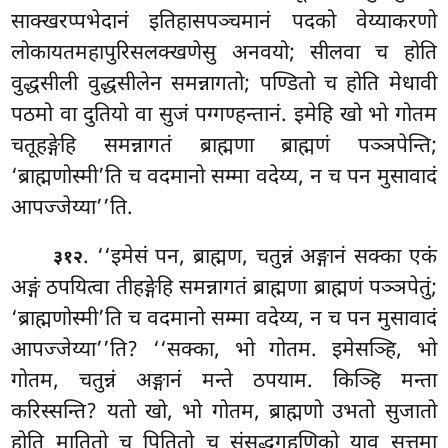
साक्खरप्पभेदानं इतिहासपञ्चमानं पदको वेय्याकरणो
लोकायतमहापुरिसलक्खणेसु अनवयो; सीलवा च होति
वुद्धसीली वुद्धसीलेन समन्नागतो; पण्डितो च होति मेधावी
पठमो वा दुतियो वा सुजं पग्गण्हन्तानं. इमेहि खो भो गोतम
चतूहङ्गेहि समन्नागतं ब्राह्मणा ब्राह्मणं पञ्ञपेन्ति;
‘ब्राह्मणोस्मी’ति च वदमानो
सम्मा वदेय्य, न च पन मुसावादं
आपज्जेय्या’’ति.
. ‘‘इमेसं पन, ब्राह्मण, चतुन्नं अङ्गानं सक्का एकं
३१२
अङ्गं ठपयित्वा तीहङ्गेहि समन्नागतं ब्राह्मणा ब्राह्मणं पञ्ञपेतुं;
‘ब्राह्मणोस्मी’ति च वदमानो सम्मा वदेय्य, न च पन मुसावादं
आपज्जेय्या’’ति? ‘‘सक्का, भो गोतम. इमेसञ्हि, भो
गोतम, चतुन्नं अङ्गानं मन्ते ठपयाम. किञ्हि मन्ता
करिस्सन्ति? यतो खो, भो गोतम, ब्राह्मणो उभतो सुजातो
होति मातितो च पितितो च संसुद्धगहणिको याव सत्तमा