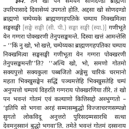
. तेन खो पन समयेन सोणदण्डो ब्राह्मणो
३०२
उपरिपासादे दिवासेय्यं उपगतो होति. अद्दसा खो सोणदण्डो
ब्राह्मणो चम्पेय्यके ब्राह्मणगहपतिके चम्पाय निक्खमित्वा
सङ्घसङ्घी
[सङ्घे सङ्घी (सी. पी.) सङ्घा सङ्घी (स्या.)]
गणीभूते
येन गग्गरा पोक्खरणी तेनुपसङ्कमन्ते. दिस्वा खत्तं आमन्तेसि
– ‘‘किं नु खो, भो खत्ते, चम्पेय्यका ब्राह्मणगहपतिका चम्पाय
निक्खमित्वा सङ्घसङ्घी गणीभूता येन गग्गरा पोक्खरणी
तेनुपसङ्कमन्ती’’ति? ‘‘अत्थि खो, भो, समणो गोतमो
सक्यपुत्तो सक्यकुला पब्बजितो अङ्गेसु चारिकं चरमानो
महता भिक्खुसङ्घेन सद्धिं पञ्चमत्तेहि भिक्खुसतेहि चम्पं
अनुप्पत्तो चम्पायं विहरति गग्गराय पोक्खरणिया तीरे. तं खो
पन भवन्तं गोतमं एवं कल्याणो कित्तिसद्दो अब्भुग्गतो –
‘इतिपि सो भगवा अरहं सम्मासम्बुद्धो विज्जाचरणसम्पन्नो
सुगतो लोकविदू अनुत्तरो पुरिसदम्मसारथि सत्था
देवमनुस्सानं बुद्धो भगवा’ति. तमेते भवन्तं गोतमं दस्सनाय