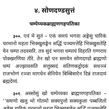
४. सोणदण्डसुत्तं
चम्पेय्यकब्राह्मणगहपतिका
. एवं
मे सुतं – एकं समयं भगवा अङ्गेसु चारिकं
३००
चरमानो महता भिक्खुसङ्घेन सद्धिं पञ्चमत्तेहि भिक्खुसतेहि
येन चम्पा तदवसरि. तत्र सुदं भगवा चम्पायं विहरति गग्गराय
पोक्खरणिया तीरे. तेन खो पन समयेन सोणदण्डो ब्राह्मणो
चम्पं अज्झावसति सत्तुस्सदं सतिणकट्ठोदकं सधञ्ञं
राजभोग्गं रञ्ञा मागधेन सेनियेन बिम्बिसारेन दिन्नं राजदायं
ब्रह्मदेय्यं.
. अस्सोसुं खो चम्पेय्यका ब्राह्मणगहपतिका –
३०१
‘‘समणो खलु भो गोतमो सक्यपुत्तो सक्यकुला पब्बजितो
अङ्गेसु चारिकं चरमानो महता भिक्खुसङ्घेन सद्धिं पञ्चमत्तेहि