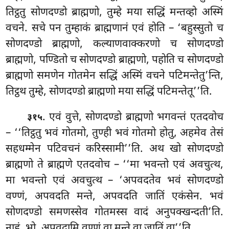
तिट्ठतु सोणदण्डो ब्राह्मणो, तुम्हे मया सद्धिं मन्तव्हो अस्मिं
वचने. सचे पन तुम्हाकं ब्राह्मणानं एवं होति – ‘बहुस्सुतो च
सोणदण्डो ब्राह्मणो, कल्याणवाक्करणो च सोणदण्डो
ब्राह्मणो, पण्डितो च सोणदण्डो ब्राह्मणो, पहोति च सोणदण्डो
ब्राह्मणो समणेन गोतमेन सद्धिं अस्मिं वचने पटिमन्तेतु’न्ति,
तिट्ठथ तुम्हे, सोणदण्डो ब्राह्मणो मया सद्धिं पटिमन्तेतू’’ति.
. एवं वुत्ते, सोणदण्डो ब्राह्मणो भगवन्तं एतदवोच
३१५
– ‘‘तिट्ठतु भवं गोतमो, तुण्ही भवं गोतमो होतु, अहमेव तेसं
सहधम्मेन
पटिवचनं करिस्सामी’’ति. अथ खो सोणदण्डो
ब्राह्मणो ते ब्राह्मणे एतदवोच – ‘‘मा भवन्तो एवं अवचुत्थ,
मा भवन्तो एवं अवचुत्थ – ‘अपवदतेव भवं सोणदण्डो
वण्णं, अपवदति मन्ते, अपवदति जातिं एकंसेन. भवं
सोणदण्डो
समणस्सेव गोतमस्स वादं अनुपक्खन्दती’ति.
नाहं, भो, अपवदामि वण्णं वा मन्ते वा जातिं वा’’ति.