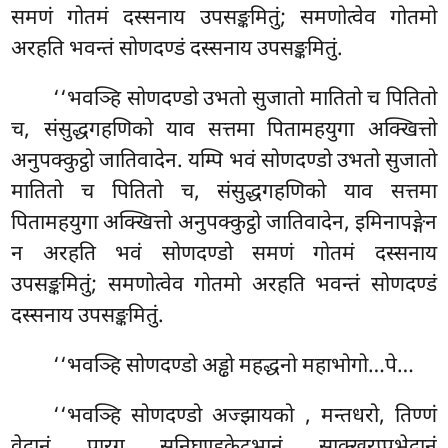
समणं गोतमं दस्सनाय उपसङ्कमितुं; समणोत्वेव गोतमो
अरहति भवन्तं सोणदण्डं दस्सनाय उपसङ्कमितुं.
‘‘भवञ्हि सोणदण्डो उभतो सुजातो मातितो च पितितो
च, संसुद्धगहणिको याव सत्तमा पितामहयुगा अक्खित्तो
अनुपक्कुट्ठो जातिवादेन. यम्पि भवं सोणदण्डो उभतो सुजातो
मातितो च पितितो च, संसुद्धगहणिको याव सत्तमा
पितामहयुगा अक्खित्तो अनुपक्कुट्ठो जातिवादेन, इमिनापङ्गेन
न अरहति भवं सोणदण्डो समणं गोतमं दस्सनाय
उपसङ्कमितुं; समणोत्वेव गोतमो अरहति भवन्तं सोणदण्डं
दस्सनाय
उपसङ्कमितुं.
‘‘भवञ्हि सोणदण्डो अड्ढो महद्धनो महाभोगो…पे…
‘‘भवञ्हि सोणदण्डो अज्झायको
, मन्तधरो, तिण्णं
वेदानं पारगू सनिघण्डुकेटुभानं साक्खरप्पभेदानं