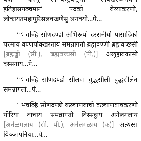
इतिहासपञ्चमानं पदको वेय्याकरणो,
लोकायतमहापुरिसलक्खणेसु अनवयो…पे…
‘‘भवञ्हि सोणदण्डो अभिरूपो दस्सनीयो पासादिको
परमाय वण्णपोक्खरताय समन्नागतो ब्रह्मवण्णी ब्रह्मवच्छसी
[ब्रह्मड्ढी (सी.), ब्रह्मवच्चसी (पी.)]
अखुद्दावकासो
दस्सनाय…पे…
‘‘भवञ्हि सोणदण्डो सीलवा वुद्धसीली वुद्धसीलेन
समन्नागतो…पे…
‘‘भवञ्हि सोणदण्डो कल्याणवाचो कल्याणवाक्करणो
पोरिया वाचाय समन्नागतो विस्सट्ठाय अनेलगलाय
[अनेळगलाय (सी. पी.), अनेलगळाय (क)]
अत्थस्स
विञ्ञापनिया…पे…