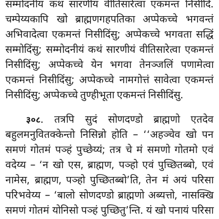
सम्मोदनीयं कथं सारणीयं वीतिसारेत्वा एकमन्तं निसीदि.
चम्पेय्यकापि खो ब्राह्मणगहपतिका
अप्पेकच्चे भगवन्तं
अभिवादेत्वा एकमन्तं निसीदिंसु; अप्पेकच्चे भगवता सद्धिं
सम्मोदिंसु; सम्मोदनीयं कथं सारणीयं वीतिसारेत्वा एकमन्तं
निसीदिंसु; अप्पेकच्चे येन भगवा तेनञ्जलिं पणामेत्वा
एकमन्तं निसीदिंसु; अप्पेकच्चे नामगोत्तं सावेत्वा एकमन्तं
निसीदिंसु; अप्पेकच्चे तुण्हीभूता एकमन्तं निसीदिंसु.
. तत्रपि
सुदं सोणदण्डो ब्राह्मणो एतदेव
३०८
बहुलमनुवितक्केन्तो निसिन्नो होति – ‘‘अहञ्चेव खो
पन
समणं गोतमं पञ्हं पुच्छेय्यं; तत्र चे मं समणो गोतमो एवं
वदेय्य – ‘न खो एस, ब्राह्मण, पञ्हो एवं पुच्छितब्बो, एवं
नामेस, ब्राह्मण, पञ्हो पुच्छितब्बो’ति, तेन मं अयं परिसा
परिभवेय्य – ‘बालो सोणदण्डो ब्राह्मणो अब्यत्तो, नासक्खि
समणं गोतमं योनिसो पञ्हं पुच्छितु’न्ति. यं खो पनायं परिसा