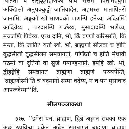
पितितो च संसुद्धगहणिको याव सत्तमा पितामहयुगा
अक्खित्तो अनुपक्कुट्ठो जातिवादेन. अहमस्स मातापितरो
जानामि. अङ्गको खो माणवको पाणम्पि हनेय्य, अदिन्नम्पि
आदियेय्य
, परदारम्पि गच्छेय्य, मुसावादम्पि भणेय्य,
मज्जम्पि पिवेय्य, एत्थ दानि, भो, किं वण्णो करिस्सति, किं
मन्ता, किं जाति? यतो खो, भो, ब्राह्मणो सीलवा च होति
वुद्धसीली वुद्धसीलेन समन्नागतो, पण्डितो च होति मेधावी
पठमो वा दुतियो वा सुजं पग्गण्हन्तानं. इमेहि खो, भो,
द्वीहङ्गेहि समन्नागतं ब्राह्मणा ब्राह्मणं पञ्ञपेन्ति;
‘ब्राह्मणोस्मी’ति च वदमानो सम्मा वदेय्य, न च पन मुसावादं
आपज्जेय्या’’ति.
सीलपञ्ञाकथा
. ‘‘इमेसं पन, ब्राह्मण, द्विन्नं अङ्गानं सक्का एकं
३१७
अङ्गं ठपयित्वा एकेन अङ्गेन समन्नागतं ब्राह्मणा ब्राह्मणं