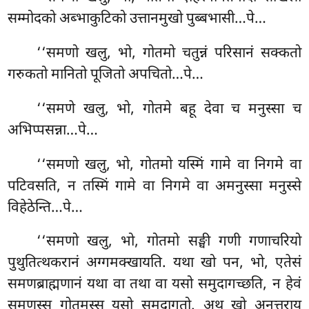
सम्मोदको अब्भाकुटिको उत्तानमुखो पुब्बभासी…पे…
‘‘समणो खलु, भो, गोतमो चतुन्नं परिसानं सक्कतो
गरुकतो मानितो पूजितो अपचितो…पे…
‘‘समणे खलु, भो, गोतमे बहू देवा च मनुस्सा च
अभिप्पसन्ना…पे…
‘‘समणो खलु, भो, गोतमो यस्मिं गामे वा निगमे वा
पटिवसति, न तस्मिं गामे वा निगमे वा अमनुस्सा मनुस्से
विहेठेन्ति…पे…
‘‘समणो खलु, भो, गोतमो सङ्घी गणी गणाचरियो
पुथुतित्थकरानं अग्गमक्खायति. यथा खो पन, भो, एतेसं
समणब्राह्मणानं यथा वा तथा वा यसो समुदागच्छति, न हेवं
समणस्स गोतमस्स यसो समुदागतो. अथ खो अनुत्तराय