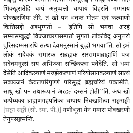
भिक्खुसतेहि चम्पं अनुप्पत्तो चम्पायं विहरति गग्गराय
पोक्खरणिया तीरे. तं खो पन भवन्तं गोतमं एवं कल्याणो
कित्तिसद्दो अब्भुग्गतो – ‘इतिपि सो भगवा अरहं
सम्मासम्बुद्धो विज्जाचरणसम्पन्नो सुगतो लोकविदू अनुत्तरो
पुरिसदम्मसारथि सत्था देवमनुस्सानं बुद्धो भगवा’ति. सो इमं
लोकं सदेवकं समारकं सब्रह्मकं सस्समणब्राह्मणिं पजं
सदेवमनुस्सं सयं अभिञ्ञा सच्छिकत्वा पवेदेति. सो धम्मं
देसेति आदिकल्याणं मज्झेकल्याणं परियोसानकल्याणं सात्थं
सब्यञ्जनं केवलपरिपुण्णं परिसुद्धं ब्रह्मचरियं पकासेति.
साधु खो पन तथारूपानं अरहतं दस्सनं
होती’’ति. अथ
खो
चम्पेय्यका ब्राह्मणगहपतिका चम्पाय निक्खमित्वा सङ्घसङ्घी
[सङ्घा सङ्घी (सी. स्या. पी.)]
गणीभूता येन गग्गरा पोक्खरणी
तेनुपसङ्कमन्ति.