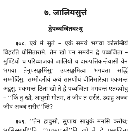
७. जालियसुत्तं
द्वेपब्बजितवत्थु
. एवं
मे सुतं – एकं समयं भगवा कोसम्बियं
३७८
विहरति घोसितारामे. तेन खो पन समयेन द्वे पब्बजिता –
मुण्डियो च परिब्बाजको जालियो च दारुपत्तिकन्तेवासी येन
भगवा तेनुपसङ्कमिंसु; उपसङ्कमित्वा भगवता सद्धिं
सम्मोदिंसु. सम्मोदनीयं कथं सारणीयं वीतिसारेत्वा एकमन्तं
अट्ठंसु. एकमन्तं ठिता खो ते द्वे पब्बजिता भगवन्तं एतदवोचुं
– ‘‘किं नु खो, आवुसो गोतम, तं जीवं तं सरीरं, उदाहु अञ्ञं
जीवं अञ्ञं सरीर’’न्ति?
. ‘‘तेन हावुसो, सुणाथ साधुकं मनसि करोथ;
३७९
भासिस्सामी’’ति. ‘‘एवमावुसो’’ति खो ते द्वे पब्बजिता