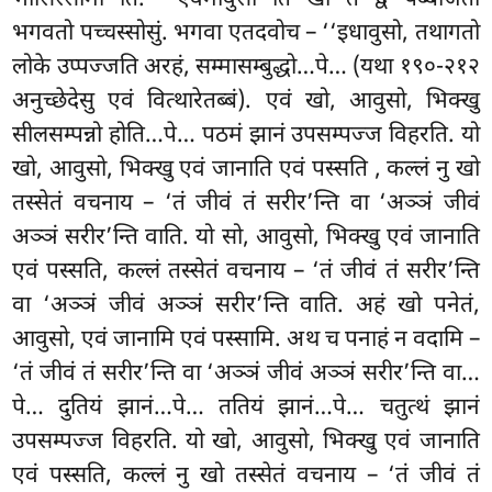
भगवतो पच्चस्सोसुं. भगवा एतदवोच – ‘‘इधावुसो, तथागतो
लोके उप्पज्जति अरहं, सम्मासम्बुद्धो…पे… (यथा १९०-२१२
अनुच्छेदेसु एवं वित्थारेतब्बं). एवं खो, आवुसो, भिक्खु
सीलसम्पन्नो होति…पे… पठमं झानं उपसम्पज्ज विहरति. यो
खो, आवुसो, भिक्खु एवं जानाति एवं पस्सति
, कल्लं नु खो
तस्सेतं वचनाय – ‘तं जीवं तं सरीर’न्ति वा ‘अञ्ञं जीवं
अञ्ञं सरीर’न्ति वाति. यो सो, आवुसो, भिक्खु एवं जानाति
एवं पस्सति, कल्लं तस्सेतं वचनाय – ‘तं जीवं तं सरीर’न्ति
वा ‘अञ्ञं जीवं अञ्ञं सरीर’न्ति वाति. अहं खो पनेतं,
आवुसो, एवं जानामि एवं पस्सामि. अथ च पनाहं न वदामि –
‘तं जीवं तं सरीर’न्ति वा ‘अञ्ञं जीवं अञ्ञं सरीर’न्ति वा…
पे… दुतियं झानं…पे…
ततियं झानं…पे… चतुत्थं झानं
उपसम्पज्ज विहरति. यो खो, आवुसो, भिक्खु एवं जानाति
एवं पस्सति, कल्लं नु खो तस्सेतं वचनाय – ‘तं जीवं तं