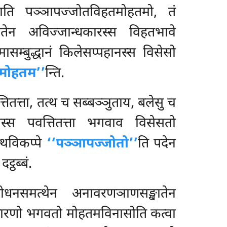
ति पञ्ञापज्जोतविहतमोहतमो, तं
तेन अविज्जान्धकारस्स विहतभावे
्मासम्बुद्धानं किलेसप्पहानस्स विसेसो
तमोहतम’’
न्ति.
तितत्ता, तत्थ च सब्बञ्ञुताय, बलेसु च
स्स पवत्तितत्ता भगवाव विसेसतो
त्थविकप्पे
‘‘पञ्ञापज्जोतो’’
ति पदेन
्ठब्बं.
ोधनसमत्थेन अनावरणञाणसङ्खातेन
ाधारणो भगवतो मोहतमविनासोति कत्वा