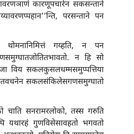
नावरणञाणं कारणूपचारेन सकसन्ताने
्यावरणप्पहान’’न्ति, परसन्ताने पन
ो थोमनानिमित्तं गय्हति, न पन
गणसमुग्घातजोतितभावतो. न हि सो
्जा विय सकलकुसलधम्मसमुप्पत्तिया
ग्घातवचनेन सकलसंकिलेसगणसमुग्घातो
ो चाति सनरामरलोको, तस्स गरुति
म्पि यथारहं गुणविसेसावहतो भगवतो