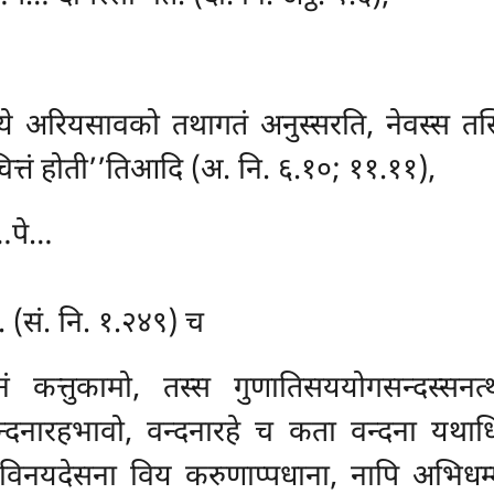
ये अरियसावको तथागतं अनुस्सरति, नेवस्स तस्मिं
ित्तं होती’’तिआदि (अ. नि. ६.१०; ११.११),
ा…पे…
. (सं. नि. १.२४९) च
दनं कत्तुकामो, तस्स गुणातिसययोगसन्दस्सनत
्दनारहभावो, वन्दनारहे च कता वन्दना यथाधिप्
न विनयदेसना विय करुणाप्पधाना, नापि अभिधम