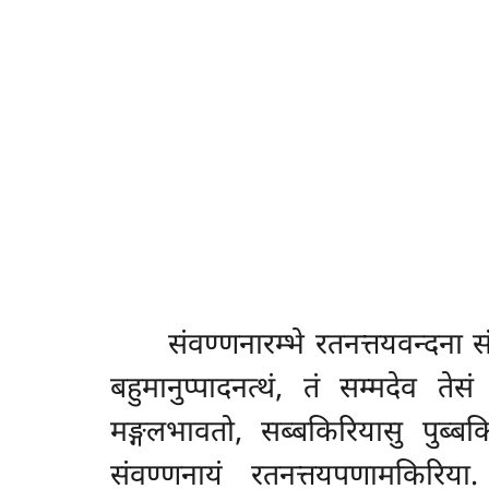
संवण्णनारम्भे
रतनत्तयवन्दना सं
बहुमानुप्पादनत्थं, तं सम्मदेव ते
मङ्गलभावतो, सब्बकिरियासु पुब्ब
संवण्णनायं रतनत्तयपणामकिरिया.