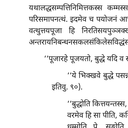
यथालद्धसम्पत्तिनिमित्तकस्स कम्मस
परिसमापनत्थं. इदमेव च पयोजनं आचर
वत्थुत्तयपूजा हि निरतिसयपुञ्ञक्ख
अन्तरायनिबन्धनसकलसंकिलेसविद्धंस
‘‘पूजारहे पूजयतो, बुद्धे यदि
‘‘ये
भिक्खवे बुद्धे पस
इतिवु. ९०).
‘‘बुद्धोति
कित्तयन्तस्स
वरमेव हि सा पीति, कस
धम्मोति…पे… सङ्घोति…प