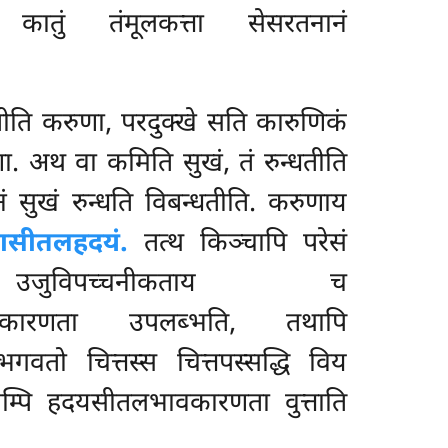
 कातुं तंमूलकत्ता सेसरतनानं
ीति करुणा, परदुक्खे सति कारुणिकं
ा. अथ वा कमिति सुखं, तं रुन्धतीति
सुखं रुन्धति विबन्धतीति. करुणाय
ासीतलहदयं.
तत्थ किञ्चापि परेसं
ीनं उजुविपच्चनीकताय च
सीतलभावकारणता उपलब्भति, तथापि
गवतो चित्तस्स चित्तपस्सद्धि विय
तानम्पि हदयसीतलभावकारणता वुत्ताति