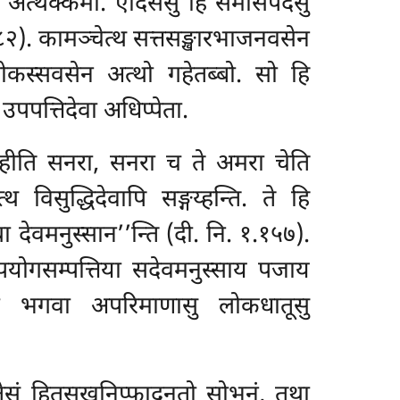
ो अत्थक्कमो. एदिसेसु हि समासपदेसु
८२). कामञ्चेत्थ सत्तसङ्खारभाजनवसेन
ोकस्सवसेन अत्थो गहेतब्बो. सो हि
उपपत्तिदेवा अधिप्पेता.
हीति सनरा, सनरा च ते अमरा चेति
विसुद्धिदेवापि सङ्गय्हन्ति. ते हि
 देवमनुस्सान’’न्ति (दी. नि. १.१५७).
योगसम्पत्तिया सदेवमनुस्साय पजाय
्तमो भगवा अपरिमाणासु लोकधातूसु
तेसं हितसुखनिप्फादनतो सोभनं, तथा