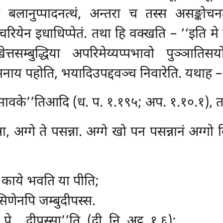
्स बलानुप्पादनत्थं, अन्तरा च तस्स असङ्कोच
ियेन इधाधिप्पेतं. तथा हि वक्खति – ‘‘इति मे 
ेत्तसम्बुद्धिया अपरिमेय्यप्पभावो
पुञ्ञातिसय
नाय पहोति, भयादिउपद्दवञ्च निवारेति. यथाह –
 व सावके’’तिआदि (ध. प. १.१९५; अप. १.१०.१), 
न्ना, अग्गे ते पसन्ना. अग्गे खो पन पसन्नानं अग
, काये भवति या पीति;
िणेनपि जम्बुदीपस्स.
े… दीपस्सा’’ति. (दी. नि. अट्ठ. १.६);