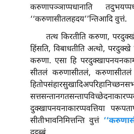
करुणापञ्ञाप्पधानाति तदुभयप
‘‘करुणासीतलहदय’’न्तिआदि वुत्तं.
तत्थ
किरतीति करुणा, परदुक्ख
हिंसति, विबाधतीति अत्थो, परदुक्खे
करुणा. एसा हि परदुक्खापनयनकामत
सीतलं करुणासीतलं, करुणासीतल
हितोपसंहारसुखादिअपरि
सत्तसन्तानगतसन्तापविच्छेदनाक
दुक्खापनयनाकारप्पवत्तिया परूपत
सीतीभावनिमित्तन्ति वुत्तं
‘‘करुणा
दट्ठब्बं.