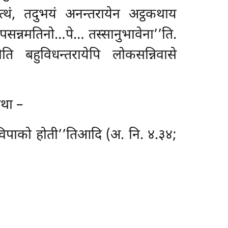
नत्थं, तदुभयं अनन्तरायेन अट्ठकथाय
पसन्नमतिनो…पे… तस्सानुभावेना’’ति.
ोति बहुविधन्तरायेपि लोकसन्निवासे
तथा –
्गो विपाको होती’’तिआदि (अ. नि. ४.३४;