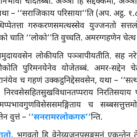
धानभावो चोदेतब्बो. अञ्ञो हि सद्दक्कमो, अञ्ञ
 यथा – ‘‘सराजिकाय परिसाया’’ति (अप. अट्ठ. १.
्पेतत्ता गरुकरणसमत्थस्सेव युज्जनतो सत्तल
को चाति ‘‘लोको’’ति वुच्चति. अमरग्गहणेन चेत्थ 
समुदायवसेन लोकीयति पञ्ञापीयतीति. सह नरे
ि पुरिमनयेनेव योजेतब्बं. अमर-सद्देन चेत्थ 
ेव च गहणं उक्कट्ठनिद्देसवसेन, यथा – ‘‘सत्था
ाय निरवसेसहितसुखविधानतप्पराय निरतिसयाय प
पमप्पभावगुणविसेससमङ्गिताय च सब्बसत्तुत
ेन वुत्तं –
‘‘सनरामरलोकगरु’’
न्ति.
गतो.
भगवतो हि वेनेय्यजनुपसङ्कमनं एकन्तेन 