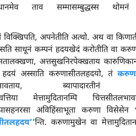
्पधानमेव ताव सम्मासम्बुद्धस्स थोमनं
ं विक्खिपति, अपनेतीति अत्थो. अथ वा किणात
 सति साधूनं
कम्पनं हदयखेदं करोतीति वा करुण
ालक्खणा, अत्तसुखनिरपेक्खताय कारुणिकानं 
ं हदयं अस्साति करुणासीतलहदयो, तं
करुण
हानिच्छनसभावताय, ब्यापादारत
ारप्पवत्तिया मेत्तामुदितानम्पि चित्त
ापासहनरसा अविहिंसाभूता करुणा विसेसेन भ
सीतलहदय’’
न्ति. करुणामुखेन वा मेत्तामुदि