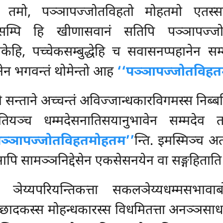
 तमो, पञ्ञापज्जोतविहतो मोहतमो एतस्सा
ेसम्पि हि खीणासवानं सतिपि पञ्ञापज्जो
 सावकेहि, पच्चेकसम्बुद्धेहि च सवासनप्पहानेन सम
ेन भगवन्तं थोमेन्तो आह
‘‘पञ्ञापज्जोतविह
ो सन्ताने अच्चन्तं अविज्जान्धकारविगमस्स निब्बत्
तियञ्च धम्मदेसनातिसयानुभावेन सम्मदेव त
पञ्ञापज्जोतविहतमोहतम’’
न्ति. इमस्मिञ्च अ
ि सामञ्ञनिद्देसेन एकसेसनयेन वा सङ्गहिताति दट
य्यपरियन्तिकत्ता सकलञेय्यधम्मसभावाब
च्छादकस्स मोहन्धकारस्स विधमितत्ता अनञ्ञस