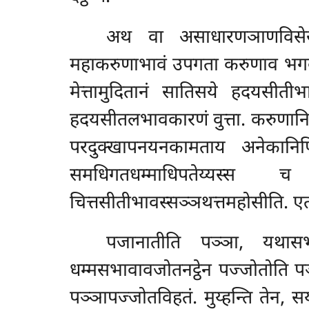
अथ वा असाधारणञाणविसेसनि
महाकरुणाभावं उपगता करुणाव भ
मेत्तामुदितानं सातिसये हदयसीत
हदयसीतलभावकारणं वुत्ता. करुणानिद
परदुक्खापनयनकामताय अनेकानिपि 
समधिगतधम्माधिपतेय्यस्स च 
चित्तसीतीभावस्सञ्ञथत्तमहोसीति. एतस
पजानातीति पञ्ञा, यथासभा
धम्मसभावावजोतनट्ठेन पज्जोतोति पञ
पञ्ञापज्जोतविहतं. मुय्हन्ति तेन, 