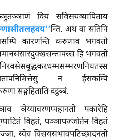
ञुतञ्ञाणं विय सविसयब्यापिताय
रुणासीतलहदय’’
न्ति. अथ वा सतिपि
 तासम्पि कारणन्ति करुणाव भगवतो
ियमानसंसारदुक्खसन्तापस्स हि भगवतो
िरवसेसबुद्धकरधम्मसम्भरणनियतस्स
यूपतापनिमित्तेसु न ईसकम्पि
णा सङ्गहिताति दट्ठब्बं.
ाव ञेय्यावरणप्पहानतो पकारेहि
घाटितं विहतं, पञ्ञापज्जोतेन विहतं
अविज्जा, स्वेव विसयसभावपटिच्छादनतो