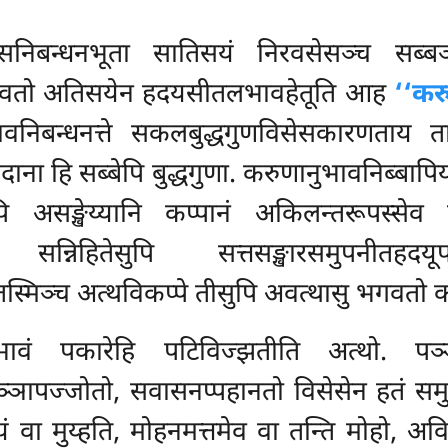
बन्धनभूता सातिसयं निरवसेसञ्च सब्बञ्
गवतो अतिसयेन हदयसीतलभावहेतूति आह
‘‘क
ीभावनिबन्धनत्ते सकलबुद्धगुणविसेसकारणताय
ाना हि सब्बेपि बुद्धगुणा. करुणानुभावनिब्बाप
असङ्खेय्यानि कप्पानं अकिलन्तरूपस्सेव न
सन्निहितेसुपि सत्तसङ्खारसमुपनीतहद
्मिञ्च अत्थविकप्पे तीसुपि अवत्थासु भगवतो करु
वं पकारेहि पटिविज्झतीति अत्थो. पञ्ञ
्ञापज्जोतो, सवासनप्पहानतो विसेसेन हतं समुग्
सयं वा मुय्हति, मोहनमत्तमेव वा तन्ति मोहो, 