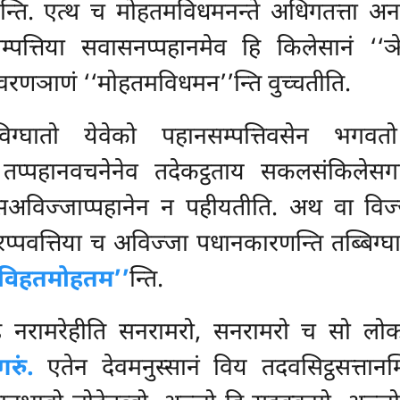
न्ति. एत्थ च मोहतमविधमनन्ते अधिगतत्ता अ
म्पत्तिया सवासनप्पहानमेव हि किलेसानं ‘‘ञेय
ञाणं ‘‘मोहतमविधमन’’न्ति वुच्चतीति.
ग्घातो येवेको पहानसम्पत्तिवसेन भगवत
? तप्पहानवचनेनेव तदेकट्ठताय सकलसंकिलेस
सअविज्जाप्पहानेन न पहीयतीति. अथ वा विज
सारप्पवत्तिया च अविज्जा पधानकारणन्ति तब्बि
तविहतमोहतम’’
न्ति.
नरामरेहीति सनरामरो, सनरामरो च सो लोक
ुं.
एतेन देवमनुस्सानं
विय तदवसिट्ठसत्तान