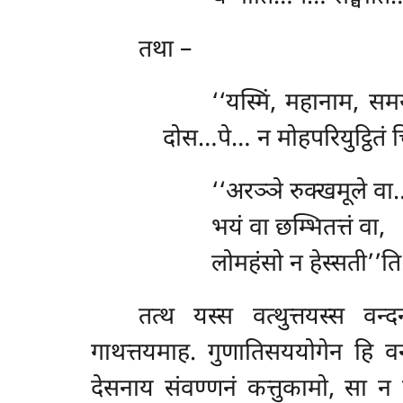
तथा –
‘‘यस्मिं, महानाम, सम
दोस…पे… न मोहपरियुट्ठितं च
‘‘अरञ्ञे रुक्खमूले व
भयं वा छम्भितत्तं वा,
लोमहंसो न हेस्सती’’ति
तत्थ यस्स वत्थुत्तयस्स वन्
गाथत्तयमाह. गुणातिसययोगेन हि वन
देसनाय संवण्णनं कत्तुकामो, सा 