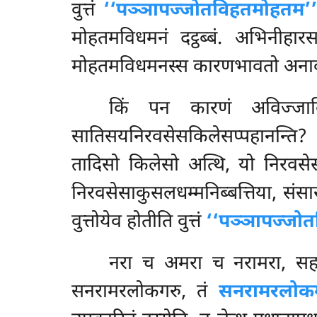
वुत्तं
‘‘पञ्ञापज्जोतविहतमोहतम’’
मोहतमविधमनं दट्ठब्बं. अभिनीहारस
मोहतमविधमनस्स कारणभावतो अनावरण
किं पन कारणं अविज्जावि
सातिसयनिरवसेसकिलेसप्पहानन्ति
तादिसो किलेसो अत्थि, यो निरवसे
निरवसेसाकुसलधम्मनिब्बत्तिया, सं
वुत्तोयेव होतीति वुत्तं
‘‘पञ्ञापज्जो
नरा च अमरा च नरामरा, सह 
सनरामरलोकगरु, तं
सनरामरलोकगर