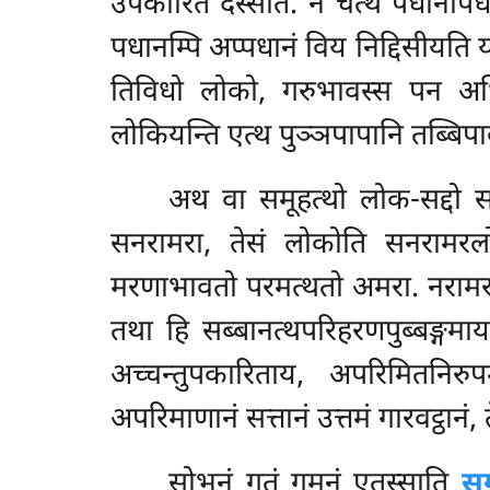
उपकारितं
दस्सेति. न चेत्थ पधानाप
पधानम्पि अप्पधानं विय निद्दिसीयति
तिविधो लोको, गरुभावस्स पन अधिप
लोकियन्ति एत्थ पुञ्ञपापानि तब्बिपा
अथ वा समूहत्थो लोक-सद्दो 
सनरामरा, तेसं लोकोति सनरामरलोकोत
मरणाभावतो परमत्थतो अमरा. नरामरानंय
तथा हि सब्बानत्थपरिहरणपुब्बङ्गम
अच्चन्तुपकारिताय, अपरिमितनिरु
अपरिमाणानं सत्तानं उत्तमं गारवट्ठानं, त
सोभनं गतं गमनं एतस्साति
सु