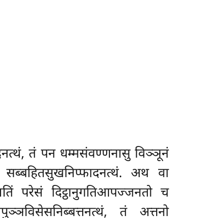
त्थं, तं पन धम्मसंवण्णनासु विञ्ञूनं
िया सब्बहितसुखनिप्फादनत्थं. अथ वा
तिं परेसं दिट्ठानुगतिआपज्जनतो च
ञविसेसनिब्बत्तनत्थं, तं अत्तनो