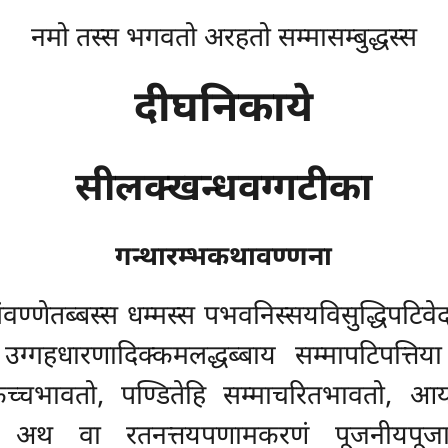
नमो तस्स भगवतो अरहतो सम्मासम्बुद्धस्स
दीघनिकाये
सीलक्खन्धवग्गटीका
गन्थारम्भकथावण्णना
वण्णेतब्बस्स धम्मस्स पभवनिस्सयविसुद्धिपटिवेदन
सं उग्गहधारणादिक्कमलद्धब्बाय सम्मापटिपत्त
किच्चभावतो, पण्डितेहि सम्माचरितभावतो, आय
 अथ वा रतनत्तयपणामकरणं पूजनीयपूजापुञ्