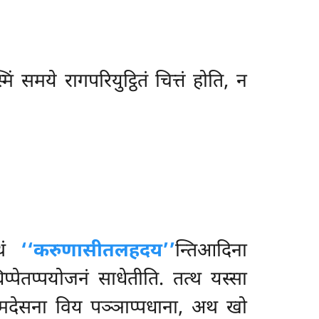
 समये रागपरियुट्ठितं चित्तं होति, न
्थं
‘‘करुणासीतलहदय’’
न्तिआदिना
पेतप्पयोजनं साधेतीति. तत्थ यस्सा
्मदेसना विय पञ्ञाप्पधाना, अथ खो