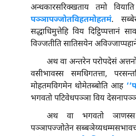
अन्धकारसरिक्खताय तमो वियाति
पञ्ञापज्जोतविहतमोहतमं
. सब्ब
सद्धाधिमुत्तेहि विय दिट्ठिप्पत्तानं
विज्जतीति सातिसयेन अविज्जाप्पहान
अथ
वा अन्तरेन परोपदेसं अत्तन
वसीभावस्स समधिगतत्ता, परसन्त
मोहतमविगमेन थोमेतब्बोति आह
‘‘
भगवतो पटिवेधपञ्ञा विय देसनापञ्ञाप
अथ
वा भगवतो ञाणस्स ञे
पञ्ञापज्जोतेन सब्बञेय्यधम्मसभाव