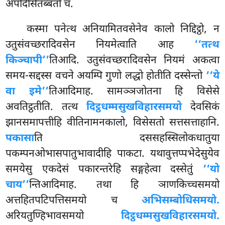
अपदिसितब्बतो च.
कस्मा पनेत्थ अनियामितवसेनेव कालो निद्दिट्ठो, न
उतुसंवच्छरादिवसेन नियमेत्वाति आह
‘‘तत्थ
किञ्चापी’’
तिआदि. उतुसंवच्छरादिवसेन नियमं अकत्वा
समय-सद्दस्स वचने अयम्पि गुणो लद्धो होतीति दस्सेन्तो
‘‘ये
वा इमे’’
तिआदिमाह. सामञ्ञजोतना हि विसेसे
अवतिट्ठतीति. तत्थ
दिट्ठधम्मसुखविहारसमयो
देवसिकं
झानसमापत्तीहि वीतिनामनकालो, विसेसतो सत्तसत्ताहानि.
पकासा
ति दससहस्सिलोकधातुया
पकम्पनओभासपातुभावादीहि पाकटा. यथावुत्तप्पभेदेसुयेव
समयेसु एकदेसं पकारन्तरेहि सङ्गहेत्वा दस्सेतुं
‘‘यो
चाय’’
न्तिआदिमाह. तथा हि ञाणकिच्चसमयो
अत्तहितपटिपत्तिसमयो च
अभिसम्बोधिसमयो.
अरियतुण्हिभावसमयो
दिट्ठधम्मसुखविहारसमयो.