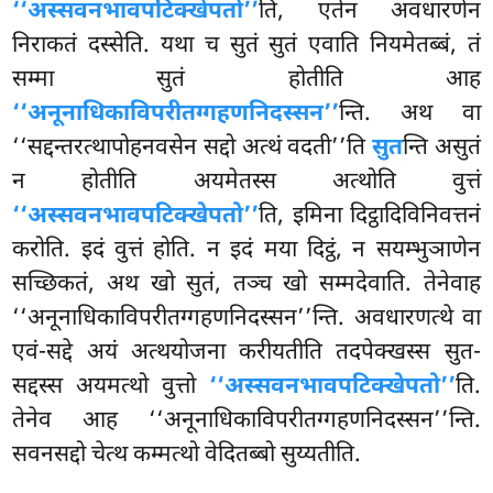
‘‘अस्सवनभावपटिक्खेपतो’’
ति, एतेन अवधारणेन
निराकतं दस्सेति. यथा च सुतं सुतं एवाति
नियमेतब्बं, तं
सम्मा सुतं होतीति आह
‘‘अनूनाधिकाविपरीतग्गहणनिदस्सन’’
न्ति. अथ वा
‘‘सद्दन्तरत्थापोहनवसेन सद्दो अत्थं वदती’’ति
सुत
न्ति असुतं
न होतीति अयमेतस्स अत्थोति वुत्तं
‘‘अस्सवनभावपटिक्खेपतो’’
ति, इमिना दिट्ठादिविनिवत्तनं
करोति. इदं वुत्तं होति. न इदं मया दिट्ठं, न सयम्भुञाणेन
सच्छिकतं, अथ खो सुतं, तञ्च खो सम्मदेवाति. तेनेवाह
‘‘अनूनाधिकाविपरीतग्गहणनिदस्सन’’न्ति. अवधारणत्थे वा
एवं-सद्दे अयं अत्थयोजना करीयतीति तदपेक्खस्स सुत-
सद्दस्स अयमत्थो वुत्तो
‘‘अस्सवनभावपटिक्खेपतो’’
ति.
तेनेव आह
‘‘अनूनाधिकाविपरीतग्गहणनिदस्सन’’न्ति.
सवनसद्दो चेत्थ कम्मत्थो वेदितब्बो सुय्यतीति.