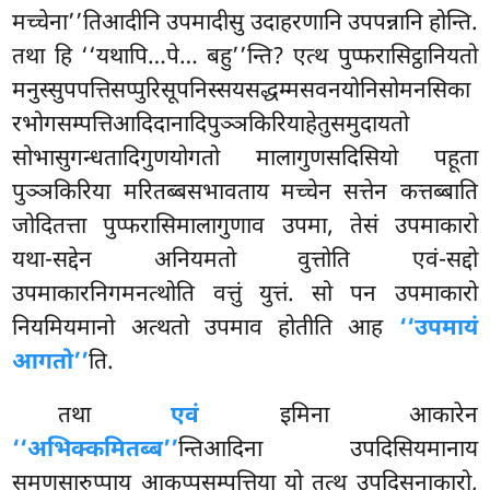
मच्चेना’’तिआदीनि उपमादीसु उदाहरणानि उपपन्नानि होन्ति.
तथा हि ‘‘यथापि…पे… बहु’’न्ति? एत्थ
पुप्फरासिट्ठानियतो
मनुस्सुपपत्तिसप्पुरिसूपनिस्सयसद्धम्मसवनयोनिसोमनसिका
रभोगसम्पत्तिआदिदानादिपुञ्ञकिरियाहेतुसमुदायतो
सोभासुगन्धतादिगुणयोगतो मालागुणसदिसियो पहूता
पुञ्ञकिरिया मरितब्बसभावताय मच्चेन सत्तेन कत्तब्बाति
जोदितत्ता पुप्फरासिमालागुणाव उपमा, तेसं उपमाकारो
यथा-सद्देन अनियमतो वुत्तोति एवं-सद्दो
उपमाकारनिगमनत्थोति वत्तुं युत्तं. सो पन उपमाकारो
नियमियमानो अत्थतो उपमाव होतीति आह
‘‘उपमायं
आगतो’’
ति.
तथा
एवं
इमिना आकारेन
‘‘अभिक्कमितब्ब’’
न्तिआदिना उपदिसियमानाय
समणसारुप्पाय आकप्पसम्पत्तिया यो तत्थ उपदिसनाकारो,