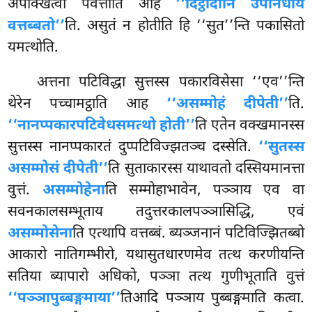
अपेक्खित्वा पवत्तोति आह
‘‘दिट्ठादीनि उपनिधाय
वत्तब्बतो’’
ति. असुतं न होतीति हि ‘‘सुत’’न्ति पकासितो
यमत्थोति.
अत्तना पटिविद्धा सुत्तस्स पकारविसेसा ‘‘एव’’न्ति
थेरेन पच्चामट्ठाति आह
‘‘असम्मोहं दीपेती’’
ति.
‘‘नानप्पकारपटिवेधसमत्थो होती’’
ति एतेन वक्खमानस्स
सुत्तस्स नानप्पकारतं दुप्पटिविज्झतञ्च दस्सेति.
‘‘सुतस्स
असम्मोसं दीपेती’’
ति सुताकारस्स याथावतो दस्सियमानत्ता
वुत्तं.
असम्मोहेना
ति सम्मोहाभावेन, पञ्ञाय एव
वा
सवनकालसम्भूताय तदुत्तरकालपञ्ञासिद्धि, एवं
असम्मोसेना
ति एत्थापि वत्तब्बं. ब्यञ्जनानं पटिविज्झितब्बो
आकारो नातिगम्भीरो, यथासुतधारणमेव तत्थ करणीयन्ति
सतिया ब्यापारो अधिको, पञ्ञा तत्थ गुणीभूताति वुत्तं
‘‘पञ्ञापुब्बङ्गमाया’’
तिआदि पञ्ञाय पुब्बङ्गमाति कत्वा.