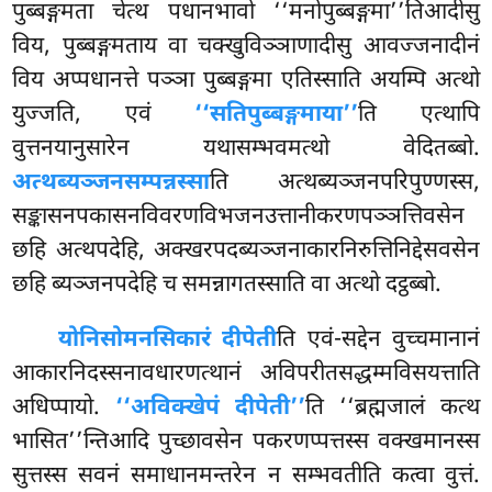
पुब्बङ्गमता चेत्थ पधानभावो ‘‘मनोपुब्बङ्गमा’’तिआदीसु
विय, पुब्बङ्गमताय वा चक्खुविञ्ञाणादीसु आवज्जनादीनं
विय अप्पधानत्ते पञ्ञा पुब्बङ्गमा एतिस्साति अयम्पि अत्थो
युज्जति, एवं
‘‘सतिपुब्बङ्गमाया’’
ति एत्थापि
वुत्तनयानुसारेन यथासम्भवमत्थो वेदितब्बो.
अत्थब्यञ्जनसम्पन्नस्सा
ति अत्थब्यञ्जनपरिपुण्णस्स,
सङ्कासनपकासनविवरणविभजनउत्तानीकरणपञ्ञत्तिवसेन
छहि अत्थपदेहि, अक्खरपदब्यञ्जनाकारनिरुत्तिनिद्देसवसेन
छहि ब्यञ्जनपदेहि च समन्नागतस्साति वा अत्थो दट्ठब्बो.
योनिसोमनसिकारं दीपेती
ति एवं-सद्देन वुच्चमानानं
आकारनिदस्सनावधारणत्थानं अविपरीतसद्धम्मविसयत्ताति
अधिप्पायो.
‘‘अविक्खेपं दीपेती’’
ति ‘‘ब्रह्मजालं कत्थ
भासित’’न्तिआदि पुच्छावसेन पकरणप्पत्तस्स वक्खमानस्स
सुत्तस्स सवनं समाधानमन्तरेन न सम्भवतीति कत्वा वुत्तं.