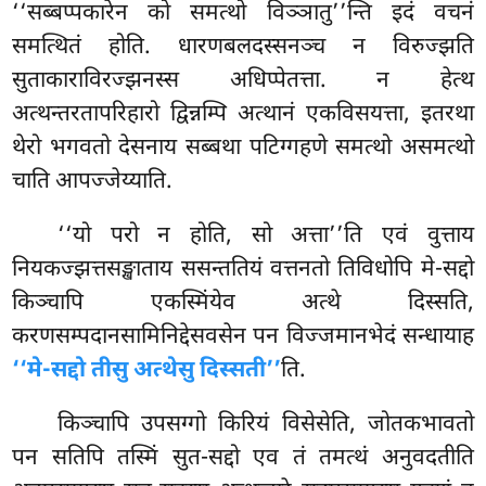
‘‘सब्बप्पकारेन को समत्थो विञ्ञातु’’न्ति इदं वचनं
समत्थितं होति. धारणबलदस्सनञ्च न विरुज्झति
सुताकाराविरज्झनस्स अधिप्पेतत्ता. न हेत्थ
अत्थन्तरतापरिहारो द्विन्नम्पि अत्थानं एकविसयत्ता, इतरथा
थेरो भगवतो देसनाय सब्बथा पटिग्गहणे समत्थो असमत्थो
चाति आपज्जेय्याति.
‘‘यो परो न होति, सो अत्ता’’ति एवं
वुत्ताय
नियकज्झत्तसङ्खाताय ससन्ततियं वत्तनतो तिविधोपि मे-सद्दो
किञ्चापि एकस्मिंयेव
अत्थे दिस्सति,
करणसम्पदानसामिनिद्देसवसेन पन विज्जमानभेदं सन्धायाह
‘‘मे-सद्दो तीसु अत्थेसु दिस्सती’’
ति.
किञ्चापि उपसग्गो किरियं विसेसेति, जोतकभावतो
पन सतिपि तस्मिं सुत-सद्दो एव तं तमत्थं अनुवदतीति