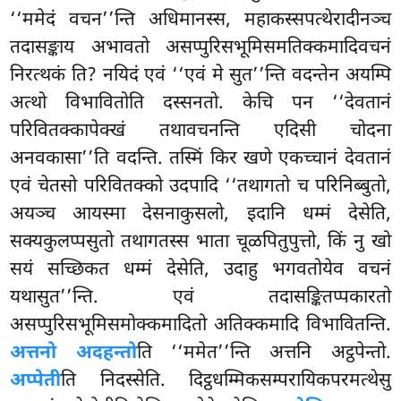
‘‘ममेदं वचन’’न्ति अधिमानस्स, महाकस्सपत्थेरादीनञ्च
तदासङ्काय अभावतो असप्पुरिसभूमिसमतिक्कमादिवचनं
निरत्थकं ति? नयिदं एवं ‘‘एवं मे सुत’’न्ति वदन्तेन अयम्पि
अत्थो विभावितोति दस्सनतो. केचि पन ‘‘देवतानं
परिवितक्कापेक्खं तथावचनन्ति एदिसी चोदना
अनवकासा’’ति वदन्ति. तस्मिं किर खणे एकच्चानं देवतानं
एवं चेतसो परिवितक्को उदपादि ‘‘तथागतो च परिनिब्बुतो,
अयञ्च आयस्मा देसनाकुसलो, इदानि धम्मं देसेति,
सक्यकुलप्पसुतो तथागतस्स भाता चूळपितुपुत्तो, किं नु खो
सयं सच्छिकत धम्मं देसेति, उदाहु भगवतोयेव वचनं
यथासुत’’न्ति. एवं
तदासङ्कितप्पकारतो
असप्पुरिसभूमिसमोक्कमादितो अतिक्कमादि विभावितन्ति.
अत्तनो अदहन्तो
ति ‘‘ममेत’’न्ति अत्तनि
अट्ठपेन्तो.
अप्पेती
ति निदस्सेति. दिट्ठधम्मिकसम्परायिकपरमत्थेसु