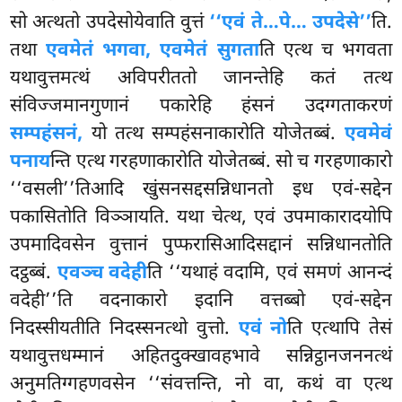
सो अत्थतो उपदेसोयेवाति वुत्तं
‘‘एवं ते…पे… उपदेसे’’
ति.
तथा
एवमेतं भगवा, एवमेतं सुगता
ति एत्थ च भगवता
यथावुत्तमत्थं अविपरीततो जानन्तेहि कतं तत्थ
संविज्जमानगुणानं पकारेहि हंसनं उदग्गताकरणं
सम्पहंसनं,
यो तत्थ सम्पहंसनाकारोति योजेतब्बं.
एवमेवं
पनाय
न्ति एत्थ गरहणाकारोति योजेतब्बं. सो च गरहणाकारो
‘‘वसली’’तिआदि खुंसनसद्दसन्निधानतो इध एवं-सद्देन
पकासितोति विञ्ञायति. यथा
चेत्थ, एवं उपमाकारादयोपि
उपमादिवसेन वुत्तानं पुप्फरासिआदिसद्दानं सन्निधानतोति
दट्ठब्बं.
एवञ्च वदेही
ति ‘‘यथाहं वदामि, एवं समणं आनन्दं
वदेही’’ति वदनाकारो इदानि वत्तब्बो एवं-सद्देन
निदस्सीयतीति निदस्सनत्थो वुत्तो.
एवं नो
ति एत्थापि तेसं
यथावुत्तधम्मानं अहितदुक्खावहभावे सन्निट्ठानजननत्थं
अनुमतिग्गहणवसेन ‘‘संवत्तन्ति, नो वा, कथं वा एत्थ