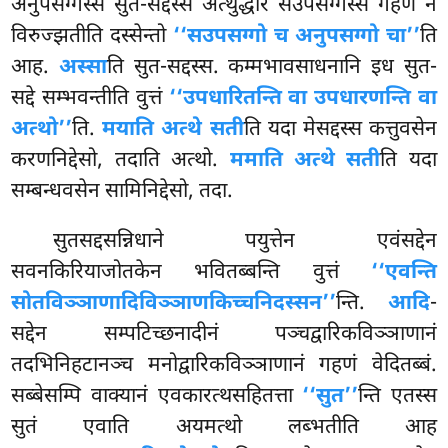
अनुपसग्गस्स सुत-सद्दस्स अत्थुद्धारे सउपसग्गस्स गहणं न
विरुज्झतीति दस्सेन्तो
‘‘सउपसग्गो च अनुपसग्गो चा’’
ति
आह.
अस्सा
ति सुत-सद्दस्स. कम्मभावसाधनानि इध सुत-
सद्दे सम्भवन्तीति वुत्तं
‘‘उपधारितन्ति वा उपधारणन्ति वा
अत्थो’’
ति.
मयाति अत्थे सती
ति यदा मेसद्दस्स कत्तुवसेन
करणनिद्देसो, तदाति अत्थो.
ममाति अत्थे सती
ति यदा
सम्बन्धवसेन सामिनिद्देसो, तदा.
सुतसद्दसन्निधाने पयुत्तेन एवंसद्देन
सवनकिरियाजोतकेन भवितब्बन्ति वुत्तं
‘‘एवन्ति
सोतविञ्ञाणादिविञ्ञाणकिच्चनिदस्सन’’
न्ति.
आदि
-
सद्देन सम्पटिच्छनादीनं पञ्चद्वारिकविञ्ञाणानं
तदभिनिहटानञ्च मनोद्वारिकविञ्ञाणानं गहणं वेदितब्बं.
सब्बेसम्पि वाक्यानं एवकारत्थसहितत्ता
‘‘सुत’’
न्ति एतस्स
सुतं एवाति अयमत्थो लब्भतीति आह