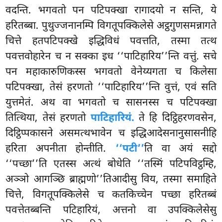
वदन्ति. भगवतो पन पटिपक्खा रागादयो न सन्ति, ये
हरितब्बा. पुथुज्जनानम्पि विगतूपक्किलेसे
अट्ठगुणसमन्नागते
चित्ते हतपटिपक्खे इद्धिविधं पवत्तति, तस्मा तत्थ
पवत्तवोहारेन च न सक्का इध ‘‘पाटिहारिय’’न्ति वत्तुं. सचे
पन महाकारुणिकस्स भगवतो
वेनेय्यगता च किलेसा
पटिपक्खा, तेसं हरणतो ‘‘पाटिहारिय’’न्ति वुत्तं, एवं सति
युत्तमेतं. अथ वा भगवतो च सासनस्स च पटिपक्खा
तित्थिया, तेसं हरणतो
पाटिहारियं.
ते हि दिट्ठिहरणवसेन,
दिट्ठिप्पकासने असमत्थभावेन च इद्धिआदेसनानुसासनीहि
हरिता अपनीता होन्तीति.
‘‘पटी’’
ति वा अयं सद्दो
‘‘पच्छा’’ति एतस्स अत्थं बोधेति ‘‘तस्मिं पटिपविट्ठम्हि,
अञ्ञो आगञ्छि ब्राह्मणो’’तिआदीसु विय, तस्मा समाहिते
चित्ते, विगतूपक्किलेसे च कतकिच्चेन पच्छा हरितब्बं
पवत्तेतब्बन्ति पटिहारियं, अत्तनो वा उपक्किलेसेसु