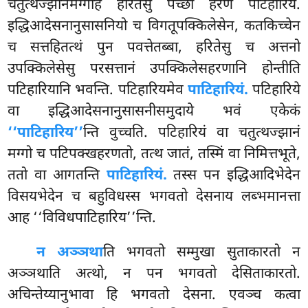
चतुत्थज्झानमग्गेहि हरितेसु पच्छा हरणं पटिहारियं.
इद्धिआदेसनानुसासनियो च विगतूपक्किलेसेन, कतकिच्चेन
च सत्तहितत्थं पुन पवत्तेतब्बा, हरितेसु च अत्तनो
उपक्किलेसेसु परसत्तानं उपक्किलेसहरणानि
होन्तीति
पटिहारियानि भवन्ति. पटिहारियमेव
पाटिहारियं.
पटिहारिये
वा इद्धिआदेसनानुसासनीसमुदाये भवं एकेकं
‘‘पाटिहारिय’’
न्ति वुच्चति. पटिहारियं वा चतुत्थज्झानं
मग्गो च पटिपक्खहरणतो, तत्थ जातं, तस्मिं वा निमित्तभूते,
ततो वा आगतन्ति
पाटिहारियं.
तस्स पन इद्धिआदिभेदेन
विसयभेदेन च बहुविधस्स भगवतो देसनाय लब्भमानत्ता
आह ‘‘विविधपाटिहारिय’’न्ति.
न अञ्ञथा
ति भगवतो सम्मुखा सुताकारतो न
अञ्ञथाति अत्थो, न पन भगवतो देसिताकारतो.
अचिन्तेय्यानुभावा हि भगवतो देसना. एवञ्च कत्वा