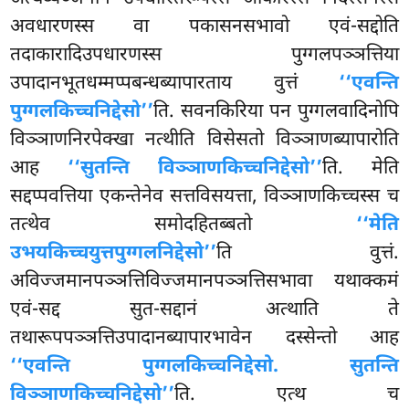
अवधारणस्स वा पकासनसभावो एवं-सद्दोति
तदाकारादिउपधारणस्स पुग्गलपञ्ञत्तिया
उपादानभूतधम्मप्पबन्धब्यापारताय वुत्तं
‘‘एवन्ति
पुग्गलकिच्चनिद्देसो’’
ति. सवनकिरिया पन पुग्गलवादिनोपि
विञ्ञाणनिरपेक्खा नत्थीति विसेसतो विञ्ञाणब्यापारोति
आह
‘‘सुतन्ति विञ्ञाणकिच्चनिद्देसो’’
ति. मेति
सद्दप्पवत्तिया एकन्तेनेव सत्तविसयत्ता, विञ्ञाणकिच्चस्स च
तत्थेव समोदहितब्बतो
‘‘मेति
उभयकिच्चयुत्तपुग्गलनिद्देसो’’
ति वुत्तं.
अविज्जमानपञ्ञत्तिविज्जमानपञ्ञत्तिसभावा यथाक्कमं
एवं-सद्द सुत-सद्दानं अत्थाति ते
तथारूपपञ्ञत्तिउपादानब्यापारभावेन दस्सेन्तो आह
‘‘एवन्ति पुग्गलकिच्चनिद्देसो. सुतन्ति
विञ्ञाणकिच्चनिद्देसो’’
ति. एत्थ च