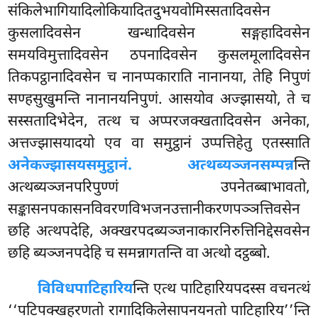
संकिलेभागियादिलोकियादितदुभयवोमिस्सतादिवसेन
कुसलादिवसेन खन्धादिवसेन सङ्गहादिवसेन
समयविमुत्तादिवसेन ठपनादिवसेन कुसलमूलादिवसेन
तिकपट्ठानादिवसेन च नानप्पकाराति नानानया, तेहि निपुणं
सण्हसुखुमन्ति नानानयनिपुणं. आसयोव अज्झासयो, ते च
सस्सतादिभेदेन, तत्थ च अप्परजक्खतादिवसेन अनेका,
अत्तज्झासयादयो एव वा समुट्ठानं उप्पत्तिहेतु एतस्साति
अनेकज्झासयसमुट्ठानं. अत्थब्यञ्जनसम्पन्न
न्ति
अत्थब्यञ्जनपरिपुण्णं उपनेतब्बाभावतो,
सङ्कासनपकासनविवरणविभजनउत्तानीकरणपञ्ञत्तिवसेन
छहि अत्थपदेहि, अक्खरपदब्यञ्जनाकारनिरुत्तिनिद्देसवसेन
छहि ब्यञ्जनपदेहि च समन्नागतन्ति वा अत्थो दट्ठब्बो.
विविधपाटिहारिय
न्ति एत्थ पाटिहारियपदस्स वचनत्थं
‘‘पटिपक्खहरणतो रागादिकिलेसापनयनतो पाटिहारिय’’न्ति