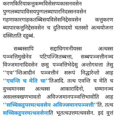
करणकिरियाकत्तुकम्मविसेसप्पकासनवसेन
पुग्गलब्यापाविसयपुग्गलब्यापारनिदस्सनवसेन
गहणाकारगाहकतब्बिसयविसेसनिद्देसवसेन कत्तुकरण
ब्यापारकत्तुनिद्देसवसेन च दुतियादयो चतस्सो अत्थयोजना
दस्सिताति दट्ठब्बं.
सब्बस्सापि
सद्दाधिगमनीयस्स अत्थस्स
पञ्ञत्तिमुखेनेव पटिपज्जितब्बत्ता, सब्बपञ्ञत्तीनञ्च
विज्जमानादिवसेन छसु पञ्ञत्तिभेदेसु अन्तोगधत्ता तेसु
‘‘एव’’न्तिआदीनं पञ्ञत्तीनं सरूपं निद्धारेन्तो आह
‘‘एवन्ति च मेति चा’’
तिआदि. तत्थ एवन्ति च मेति च
वुच्चमानस्स अत्थस्स आकारादिनो, धम्मानञ्च
असल्लक्खणभावतो अविज्जमानपञ्ञत्तिभावोति आह
‘‘सच्चिकट्ठपरमत्थवसेन अविज्जमानपञ्ञत्ती’’
ति. तत्थ
सच्चिकट्ठपरमत्थवसेना
ति भूतत्थउत्तमत्थवसेन. इदं वुत्तं