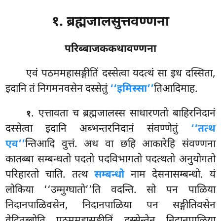
१. ब्रह्मजालसुत्तवण्णना
परिब्बाजककथावण्णना
एवं
पठममहासङ्गीतिं दस्सेत्वा यदत्थं सा इध दस्सिता,
इदानि तं निगमनवसेन दस्सेतुं
‘‘इमिस्सा’’
तिआदिमाह.
. एत्तावता च ब्रह्मजालस्स साधारणतो बाहिरनिदानं
१
दस्सेत्वा इदानि अब्भन्तरनिदानं संवण्णेतुं
‘‘तत्थ
एव’’
न्तिआदि वुत्तं. अथ वा छहि आकारेहि संवण्णना
कातब्बा सम्बन्धतो पदतो पदविभागतो पदत्थतो अनुयोगतो
परिहारतो चाति. तत्थ
सम्बन्धो
नाम देसनासम्बन्धो. यं
लोकिया ‘‘उम्मुग्घातो’’ति वदन्ति. सो पन पाळिया
निदानपाळिवसेन, निदानपाळिया पन सङ्गीतिवसेन
वेदितब्बोति पठममहासङ्गीतिं दस्सेन्तेन निदानपाळिया