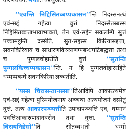
करणवचनं.
मया
ति कत्थुअत्थे.
‘‘एवन्ति निद्दिसितब्बप्पकासन’’
न्ति निदस्सनत्थं
एवं-सद्दं गहेत्वा वुत्तं निदस्सेतब्बस्स
निद्दिसितब्बत्ताभावाभावतो, तेन एवं-सद्देन सकलम्पि सुत्तं
पच्चामट्ठन्ति दस्सेति. सुत-सद्दस्स किरियासद्दत्ता,
सवनकिरियाय च साधारणविञ्ञाणप्पबन्धपटिबद्धत्ता तत्थ
च पुग्गलवोहारोति वुत्तं
‘‘सुतन्ति
पुग्गलकिच्चप्पकासन’’
न्ति. न हि पुग्गलवोहाररहिते
धम्मप्पबन्धे सवनकिरिया लब्भतीति.
‘‘यस्स चित्तसन्तानस्सा’’
तिआदिपि आकारत्थमेव
एवं-सद्दं गहेत्वा पुरिमयोजनाय अञ्ञथा अत्थयोजनं दस्सेतुं
वुत्तं. तत्थ
आकारपञ्ञत्ती
ति उपादापञ्ञत्ति एव, धम्मानं
पवत्तिआकारुपादानवसेन तथा वुत्ता.
‘‘सुतन्ति
विसयनिद्देसो’’
ति सोतब्बभूतो धम्मो