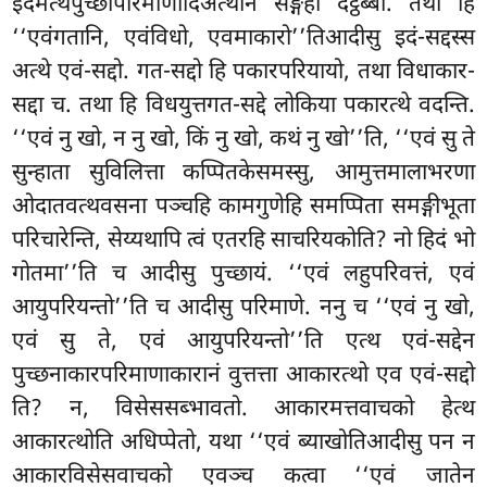
इदमत्थपुच्छापरिमाणादिअत्थानं सङ्गहो दट्ठब्बो. तथा हि
‘‘एवंगतानि, एवंविधो, एवमाकारो’’तिआदीसु इदं-सद्दस्स
अत्थे एवं-सद्दो. गत-सद्दो हि पकारपरियायो, तथा विधाकार-
सद्दा
च. तथा हि विधयुत्तगत-सद्दे लोकिया पकारत्थे वदन्ति.
‘‘एवं नु खो, न नु खो, किं नु खो, कथं नु खो’’ति, ‘‘एवं सु ते
सुन्हाता सुविलित्ता कप्पितकेसमस्सु, आमुत्तमालाभरणा
ओदातवत्थवसना पञ्चहि
कामगुणेहि समप्पिता समङ्गीभूता
परिचारेन्ति, सेय्यथापि त्वं एतरहि साचरियकोति? नो हिदं भो
गोतमा’’ति च आदीसु पुच्छायं. ‘‘एवं लहुपरिवत्तं, एवं
आयुपरियन्तो’’ति च आदीसु परिमाणे. ननु च ‘‘एवं नु खो,
एवं सु ते, एवं आयुपरियन्तो’’ति एत्थ एवं-सद्देन
पुच्छनाकारपरिमाणाकारानं वुत्तत्ता आकारत्थो एव एवं-सद्दो
ति? न, विसेससब्भावतो. आकारमत्तवाचको हेत्थ
आकारत्थोति अधिप्पेतो, यथा ‘‘एवं ब्याखोतिआदीसु पन न
आकारविसेसवाचको एवञ्च कत्वा ‘‘एवं जातेन