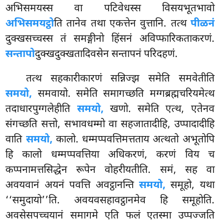
अभिसमयस्स वा पटिवेधस्स
विसयभूतभावो
अभिसमयट्ठो
ति तानेव तथा एकत्तेन वुत्तानि. तत्थ
पीळनं
दुक्खसच्चस्स तं समङ्गीनो हिंसनं अविप्फारिकताकरणं.
सन्तापो
दुक्खदुक्खतादिवसेन सन्तापनं परिदहणं.
तत्थ सहकारीकारणं सन्निज्झ समेति समवेतीति
समयो,
समवायो. समेति समागच्छति मग्गब्रह्मचरियमेत्थ
तदाधारपुग्गलेहीति
समयो,
खणो. समेति एत्थ, एतेनव
संगच्छति सत्तो, सभावधम्मो वा सहजातादीहि, उप्पादादीहि
वाति
समयो,
कालो. धम्मप्पवत्तिमत्तताय अत्थतो अभूतोपि
हि कालो धम्मप्पवत्तिया अधिकरणं, करणं विय च
कप्पनामत्तसिद्धेन रूपेन वोहरीयतीति. समं, सह वा
अवयवानं अयनं पवत्ति अवट्ठानन्ति
समयो,
समूहो, यथा
‘‘समुदायो’’ति. अवयवसहावट्ठानमेव हि समूहोति.
अवसेसपच्चयानं समागमे एति फलं एतस्मा उप्पज्जति