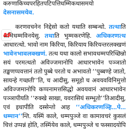
करुणाकिच्चपरहितपटिपत्तिधम्मिकथासमयो
देसनासमयेव.
करणवचनेन निद्देसो कतो यथाति सम्बन्धो.
तत्था
ति
📜
अभिधम्मविनयेसु.
तथा
ति भुम्मकरणेहि.
अधिकरणत्थ
आधारत्थो. भावो नाम किरिया, किरियाय किरियन्तरलक्खणं
भावेनभावलक्खणं.
तत्थ यथा कालो सभावधम्मपरिच्छिन्नो
सयं परमत्थतो
अविज्जमानोपि आधारभावेन पञ्ञातो
तङ्खणप्पवत्तानं ततो पुब्बे परतो च अभावतो ‘‘पुब्बण्हे जातो,
सायन्हे गच्छती’’ति, च आदीसु, समूहो च अवयवविनिमुत्तो
अविज्जमानोपि कप्पनामत्तसिद्धो अवयवानं आधारभावेन
पञ्ञापीयति ‘‘रुक्खे साखा, यवरासियं सम्भूतो’’तिआदीसु,
एवं इधापीति दस्सेन्तो आह
‘‘अधिकरणञ्हि…पे…
धम्मान’’
न्ति. यस्मिं काले, धम्मपुञ्जे वा कामावचरं कुसलं
चित्तं उप्पन्नं होति, तस्मिंयेव काले, धम्मपुञ्जे च फस्सादयोपि