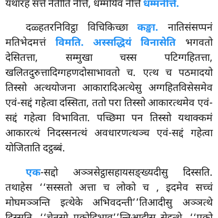
यथारहं सत्ते नेतीति नेत्ति, धम्मोयेव नेत्ति
धम्मनेत्ति.
दळ्हतरनिविट्ठा विचिकिच्छा
कङ्खा.
नातिसंसप्पनं
मतिभेदमत्तं
विमति. अस्सद्धियं विनासेति
भगवतो
देसितत्ता, सम्मुखा चस्स पटिग्गहितत्ता,
खलितदुरुत्तादिग्गहणदोसाभावतो च. एत्थ च पठमादयो
तिस्सो अत्थयोजना आकारादिअत्थेसु अग्गहितविसेसमेव
एवं-सद्दं गहेत्वा दस्सिता, ततो परा तिस्सो आकारत्थमेव एवं-
सद्दं गहेत्वा विभाविता. पच्छिमा पन तिस्सो यथाक्कमं
आकारत्थं निदस्सनत्थं अवधारणत्थञ्च एवं-सद्दं गहेत्वा
योजिताति दट्ठब्बं.
एक
-सद्दो अञ्ञसेट्ठासहायसङ्ख्यदीसु दिस्सति.
तथाहेस ‘‘सस्सतो अत्ता च लोको च
, इदमेव सच्चं
मोघमञ्ञन्ति इत्थेके अभिवदन्ती’’तिआदीसु अञ्ञत्थे