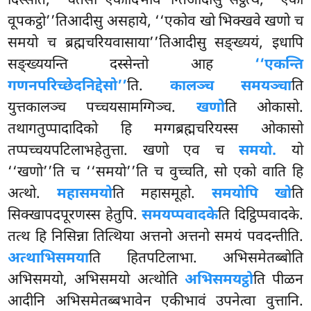
दिस्सति, ‘‘चेतसो एकोदिभाव’’न्तिआदीसु सेट्ठत्थे, ‘‘एको
वूपकट्ठो’’तिआदीसु असहाये, ‘‘एकोव खो भिक्खवे खणो च
समयो च ब्रह्मचरियवासाया’’तिआदीसु सङ्ख्ययं, इधापि
सङ्ख्ययन्ति दस्सेन्तो आह
‘‘एकन्ति
गणनपरिच्छेदनिद्देसो’’
ति.
कालञ्च समयञ्चा
ति
युत्तकालञ्च पच्चयसामग्गिञ्च.
खणो
ति ओकासो.
तथागतुप्पादादिको हि मग्गब्रह्मचरियस्स ओकासो
तप्पच्चयपटिलाभहेतुत्ता. खणो एव
च
समयो.
यो
‘‘खणो’’ति च ‘‘समयो’’ति च वुच्चति, सो एको वाति हि
अत्थो.
महासमयो
ति महासमूहो.
समयोपि खो
ति
सिक्खापदपूरणस्स हेतुपि.
समयप्पवादके
ति दिट्ठिप्पवादके.
तत्थ हि निसिन्ना तित्थिया अत्तनो अत्तनो समयं पवदन्तीति.
अत्थाभिसमया
ति हितपटिलाभा. अभिसमेतब्बोति
अभिसमयो, अभिसमयो अत्थोति
अभिसमयट्ठो
ति पीळन
आदीनि अभिसमेतब्बभावेन एकीभावं उपनेत्वा वुत्तानि.