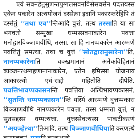
एवं सवनहेतुसुणन्तपुग्गलसवनविसेसवसेन पदत्तयस्स
एकेन पकारेन अत्थयोजनं दस्सेत्वा इदानि पकारन्तरेहिपि तं
दस्सेतुं
‘‘तथा एव’’
न्तिआदि वुत्तं. तत्थ
तस्सा
ति या सा
भगवतो सम्मुखा धम्मस्सवनाकारेन पवत्ता
मनोद्वारविञ्ञाणवीथि, तस्सा. सा हि नानप्पकारेन
आरम्मणे
पवत्तितुं समत्था. तथा च वुत्तं
‘‘सोतद्वारानुसारेना’’
ति.
नानप्पकारेना
ति वक्खमानानं अनेकविहितानं
ब्यञ्जनत्थग्गहणानानाकारेन, एतेन इमिस्सा योजनाय
आकारत्थो एवं-सद्दो गहितोति दीपेति.
पवत्तिभावप्पकासन
न्ति पवत्तिया अत्थिभावप्पकासनं.
‘‘सुतन्ति धम्मप्पकासन’’
न्ति यस्मिं आरम्मणे वुत्तप्पकारा
विञ्ञाणवीथि नानप्पकारेन पवत्ता, तस्स धम्मत्ता वुत्तं, न
सुतसद्दस्स धम्मत्थत्ता. वुत्तस्सेवत्थस्स पाकटीकरणं
‘‘अयञ्हेत्था’’
तिआदि. तत्थ
विञ्ञाणवीथिया
ति करणत्थे