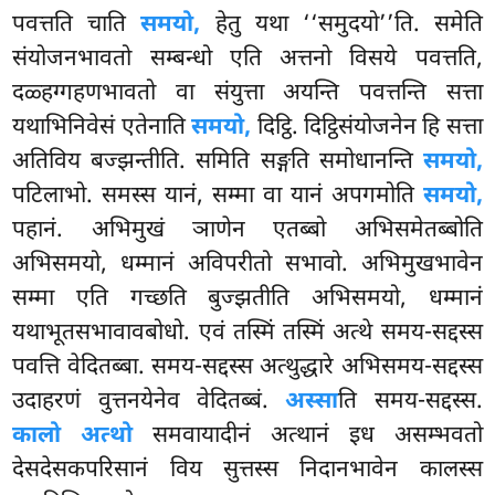
पवत्तति चाति
समयो,
हेतु यथा ‘‘समुदयो’’ति. समेति
संयोजनभावतो सम्बन्धो एति अत्तनो विसये पवत्तति,
दळ्हग्गहणभावतो वा संयुत्ता अयन्ति पवत्तन्ति सत्ता
यथाभिनिवेसं एतेनाति
समयो,
दिट्ठि. दिट्ठिसंयोजनेन हि सत्ता
अतिविय बज्झन्तीति. समिति
सङ्गति समोधानन्ति
समयो,
पटिलाभो. समस्स यानं, सम्मा वा यानं अपगमोति
समयो,
पहानं. अभिमुखं ञाणेन एतब्बो अभिसमेतब्बोति
अभिसमयो, धम्मानं अविपरीतो सभावो. अभिमुखभावेन
सम्मा एति गच्छति बुज्झतीति अभिसमयो, धम्मानं
यथाभूतसभावावबोधो. एवं तस्मिं तस्मिं अत्थे समय-सद्दस्स
पवत्ति वेदितब्बा. समय-सद्दस्स अत्थुद्धारे अभिसमय-सद्दस्स
उदाहरणं वुत्तनयेनेव वेदितब्बं.
अस्सा
ति समय-सद्दस्स.
कालो अत्थो
समवायादीनं अत्थानं
इध असम्भवतो
देसदेसकपरिसानं विय सुत्तस्स निदानभावेन कालस्स