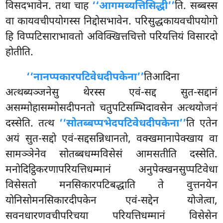
विसदभावेन. तथा चाह
‘‘आगमब्यत्तिसिद्धी’’
ति. सब्बस्स
वा कायवचीपयोगस्स
निद्दोसभावेन. परिसुद्धकायवचीपयोगो
हि विप्पटिसाराभावतो अविक्खित्तचित्तो परियत्तियं विसारदो
होतीति.
‘‘नानप्पकारपटिवेधदीपकेना’’
तिआदिना
अत्थब्यञ्जनेसु थेरस्स एवं-सद्द सुत-सद्दानं
असम्मोहासम्मोसदीपनतो चतुपटिसम्भिदावसेन अत्थयोजनं
दस्सेति. तत्थ
‘‘सोतब्बप्पभेदपटिवेधदीपकेना’’
ति एतेन
अयं सुत-सद्दो एवं-सद्दसन्निधानतो, वक्खमानापेक्खाय वा
सामञ्ञेनेव सोतब्बधम्मविसेसं आमसतीति दस्सेति.
मनोदिट्ठिकरणापरियत्तिधम्मानं अनुपेक्खनसुप्पटिवेधा
विसेसतो मनसिकारपटिबद्धाति ते वुत्तनयेन
योनिसोमनसिकारदीपकेन एवं-सद्देन योजेत्वा,
सवनधारणवचीपरिचया परियत्तिधम्मानं
विसेसेन