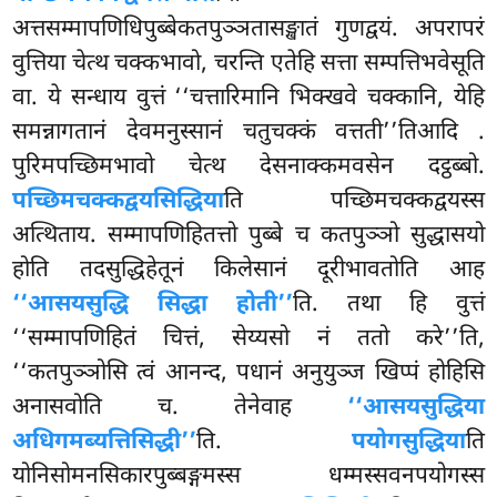
अत्तसम्मापणिधिपुब्बेकतपुञ्ञतासङ्खातं गुणद्वयं. अपरापरं
वुत्तिया चेत्थ चक्कभावो, चरन्ति एतेहि सत्ता सम्पत्तिभवेसूति
वा. ये सन्धाय वुत्तं ‘‘चत्तारिमानि भिक्खवे चक्कानि, येहि
समन्नागतानं देवमनुस्सानं चतुचक्कं वत्तती’’तिआदि
.
पुरिमपच्छिमभावो चेत्थ देसनाक्कमवसेन दट्ठब्बो.
पच्छिमचक्कद्वयसिद्धिया
ति पच्छिमचक्कद्वयस्स
अत्थिताय. सम्मापणिहितत्तो पुब्बे च कतपुञ्ञो सुद्धासयो
होति तदसुद्धिहेतूनं किलेसानं दूरीभावतोति आह
‘‘आसयसुद्धि सिद्धा होती’’
ति. तथा हि वुत्तं
‘‘सम्मापणिहितं चित्तं, सेय्यसो नं ततो करे’’ति,
‘‘कतपुञ्ञोसि त्वं आनन्द, पधानं अनुयुञ्ज खिप्पं होहिसि
अनासवोति च. तेनेवाह
‘‘आसयसुद्धिया
अधिगमब्यत्तिसिद्धी’’
ति.
पयोगसुद्धिया
ति
योनिसोमनसिकारपुब्बङ्गमस्स धम्मस्सवनपयोगस्स