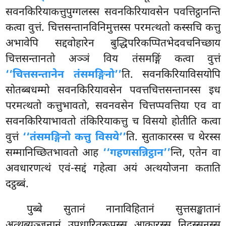
सवनकिरियाकत्तुपुग्गलस्स सवनकिरियावसेन पवत्तिट्ठानन्ति
कत्वा वुत्तं. चित्तसन्तानविनिमुत्तस्स
परमत्थतो
कस्सचि कत्तु
अभावेपि सद्दवोहारेन बुद्धिपरिकप्पितभेदवचनिच्छाय
चित्तसन्तानतो अञ्ञं विय तंसमङ्गिं कत्वा वुत्तं
‘‘चित्तसन्तानेन तंसमङ्गिनो’’
ति. सवनकिरियाविसयोपि
सोतब्बधम्मो सवनकिरियावसेन पवत्तचित्तसन्तानस्स इध
परमत्थतो कत्तुभावतो, सवनवसेन चित्तप्पवत्तिया एव वा
सवनकिरियाभावतो तंकिरियाकत्तु च विसयो होतीति कत्वा
वुत्तं
‘‘तंसमङ्गिनो कत्तु विसये’’
ति. सुताकारस्स च थेरस्स
सम्मानिच्छितभावतो आह
‘‘गहणसन्निट्ठान’’
न्ति, एतेन वा
अवधारणत्थं एवं-सद्दं गहेत्वा अयं अत्थयोजना कताति
दट्ठब्बं.
पुब्बे
सुतानं नानाविहितानं सुत्तसङ्खातानं
अत्थब्यञ्जनानं उपधारितरूपस्स आकारस्स निदस्सनस्स