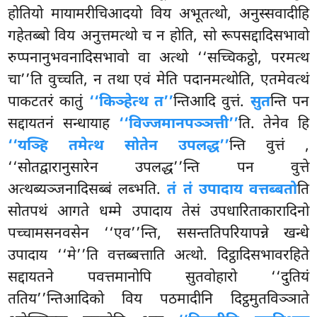
होतियो मायामरीचिआदयो विय अभूतत्थो, अनुस्सवादीहि
गहेतब्बो विय अनुत्तमत्थो च न होति, सो रूपसद्दादिसभावो
रुप्पनानुभवनादिसभावो वा अत्थो ‘‘सच्चिकट्ठो, परमत्थ
चा’’ति वुच्चति, न तथा एवं मेति पदानमत्थोति, एतमेवत्थं
पाकटतरं कातुं
‘‘किञ्हेत्थ त’’
न्तिआदि वुत्तं.
सुत
न्ति पन
सद्दायतनं सन्धायाह
‘‘विज्जमानपञ्ञत्ती’’
ति. तेनेव हि
‘‘यञ्हि तमेत्थ सोतेन उपलद्ध’’
न्ति वुत्तं
,
‘‘सोतद्वारानुसारेन उपलद्ध’’न्ति पन वुत्ते
अत्थब्यञ्जनादिसब्बं लब्भति.
तं तं उपादाय वत्तब्बतो
ति
सोतपथं आगते धम्मे उपादाय तेसं उपधारिताकारादिनो
पच्चामसनवसेन ‘‘एव’’न्ति, ससन्ततिपरियापन्ने खन्धे
उपादाय ‘‘मे’’ति
वत्तब्बत्ताति अत्थो. दिट्ठादिसभावरहिते
सद्दायतने पवत्तमानोपि सुतवोहारो ‘‘दुतियं
ततिय’’न्तिआदिको विय पठमादीनि दिट्ठमुतविञ्ञाते