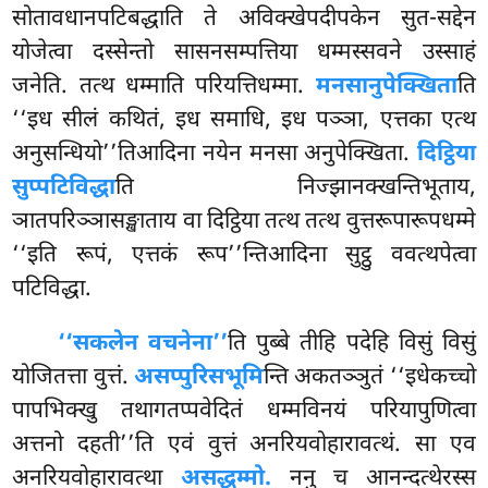
सोतावधानपटिबद्धाति ते अविक्खेपदीपकेन सुत-सद्देन
योजेत्वा दस्सेन्तो सासनसम्पत्तिया धम्मस्सवने उस्साहं
जनेति. तत्थ धम्माति परियत्तिधम्मा.
मनसानुपेक्खिता
ति
‘‘इध सीलं कथितं, इध समाधि, इध पञ्ञा, एत्तका एत्थ
अनुसन्धियो’’तिआदिना
नयेन मनसा अनुपेक्खिता.
दिट्ठिया
सुप्पटिविद्धा
ति निज्झानक्खन्तिभूताय,
ञातपरिञ्ञासङ्खाताय वा दिट्ठिया तत्थ तत्थ वुत्तरूपारूपधम्मे
‘‘इति रूपं, एत्तकं रूप’’न्तिआदिना सुट्ठु ववत्थपेत्वा
पटिविद्धा.
‘‘सकलेन वचनेना’’
ति पुब्बे तीहि पदेहि विसुं विसुं
योजितत्ता वुत्तं.
असप्पुरिसभूमि
न्ति अकतञ्ञुतं ‘‘इधेकच्चो
पापभिक्खु तथागतप्पवेदितं धम्मविनयं परियापुणित्वा
अत्तनो दहती’’ति एवं वुत्तं अनरियवोहारावत्थं. सा एव
अनरियवोहारावत्था
असद्धम्मो.
ननु च आनन्दत्थेरस्स