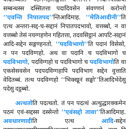
सम्बन्धस्स दस्सितत्ता पदादिवसेन संवण्णनं करोन्तो
‘‘एवन्ति निपातपद’’
न्तिआदिमाह.
‘‘मेतिआदीनी’’
ति
एत्थ अन्तरा-सद्द-च-सद्दानं निपातपदभावो, वत्तब्बो, न वा
वत्तब्बो तेसं नयग्गहणेन गहितत्ता, तदवसिट्ठानं आपटि-सद्दानं
आदि-सद्देन सङ्गण्हनतो.
‘‘पदविभागो’’
ति पदानं विसेसो,
न पन पदविग्गहो. अथ वा पदानि च पदविभागो च
पदविभागो,
पदविग्गहो च पदविभागो च
पदविभागो
ति वा
एकसेसवसेन पदपदविग्गहापि पदविभाग सद्देन वुत्ताति
वेदितब्बं. तत्थ पदविग्गहो ‘‘भिक्खूनं सङ्घो’’तिआदिभेदेसु
पदेसु दट्ठब्बो.
अत्थतो
ति पदत्थतो. तं पन पदत्थं अत्थुद्धारक्कमेन
पठमं एवं-सद्दस्स दस्सेन्तो
‘‘एवंसद्दो तावा’’
तिआदिमाह.
अवधारणादी
ति एत्थ
आदि
-सद्देन