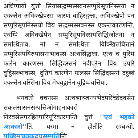
अधिप्पायो युत्तो सियासद्धम्मस्सवनसप्पुरिसूपनिस्सया न
एकन्तेन अविक्खेपस्स कारणं बाहिरङ्गत्ता, अविक्खेपो पन
सप्पुरिसूपनिस्सयो विय सद्धम्मस्सवनस्स एकन्तकारणन्ति.
एवम्पि अविक्खेपेन सप्पुरिसूपनिस्सयसिद्धिजोतना न
समत्थिताव, नो न समत्थिता विक्खित्तचित्तानं
सप्पुरिसपयिरुपासनाभावस्स अत्थसिद्धत्ता. एत्थ च पुरिमं
फलेन कारणस्स सिद्धिदस्सनं नदीपूरेन विय उपरि
वुट्ठिसब्भावस्स, दुतियं कारणेन फलस्स सिद्धिदस्सनं दट्ठब्बं
एकन्तेन वस्सिना विय मेघवुट्ठानेन वुट्ठिप्पवत्तिया.
भगवतो वचनस्स अत्थब्यञ्जनपभेदपरिच्छेदवसेन
सकलसासनसम्पत्तिओगाहनाकारो
निरवसेसपरहितपारिपूरिकारणन्ति वुत्तं
‘‘एवं भद्दको
आकारो’’
ति. यस्मा न होतीति सम्बन्धो.
पच्छिमचक्कद्वयसम्पत्ति
न्ति