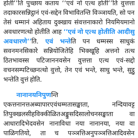
होती’’ति पुच्छाय कताय ‘‘एवं नो एत्थ होती’’ति वुत्तत्ता
तदाकारसन्निट्ठानं एवं-सद्देन विभावितन्ति विञ्ञायति, सो पन
तेसं धम्मानं अहिताय दुक्खाय
संवत्तनाकारो नियमियमानो
अवधारणत्थो
होतीति आह
‘‘एवं नो एत्थ होतीति आदीसु
अवधारणे’’
ति.
एवं भन्ते
ति पन धम्मस्स साधुकं
सवनमनसिकारे सन्नियोजितेहि भिक्खूहि अत्तनो तत्थ
ठितभावस्स पटिजाननवसेन वुत्तत्ता एत्थ एवं-सद्दो
वचनसम्पटिच्छनत्थो वुत्तो, तेन एवं भन्ते, साधु भन्ते, सुट्ठु
भन्तेति वुत्तं होति.
नानानयनिपुण
न्ति
एकत्तनानत्तअब्यापारएवंधम्मतासङ्खाता, नन्दियावट्ट
तिपुक्खलसीहविक्कीळितअङ्कुसदिसालोचनसङ्खाता वा
आधारादिभेदवसेन नानाविधा नया नानानया, नया वा
पाळिगतियो, ता च पञ्ञत्तिअनुपञ्ञत्तिआदिवसेन