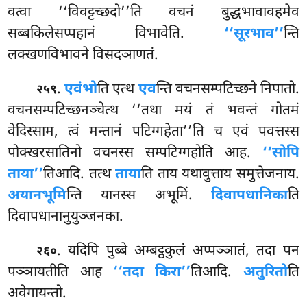
वत्वा ‘‘विवट्टच्छदो’’ति वचनं बुद्धभावावहमेव
सब्बकिलेसप्पहानं विभावेति.
‘‘सूरभाव’’
न्ति
लक्खणविभावने विसदञाणतं.
.
एवं
भो
ति एत्थ
एव
न्ति वचनसम्पटिच्छने निपातो.
२५९
वचनसम्पटिच्छनञ्चेत्थ ‘‘तथा मयं तं भवन्तं गोतमं
वेदिस्साम, त्वं मन्तानं पटिग्गहेता’’ति च एवं पवत्तस्स
पोक्खरसातिनो वचनस्स सम्पटिग्गहोति आह.
‘‘सोपि
ताया’’
तिआदि. तत्थ
ताया
ति ताय यथावुत्ताय समुत्तेजनाय.
अयानभूमि
न्ति
यानस्स अभूमिं.
दिवापधानिका
ति
दिवापधानानुयुञ्जनका.
. यदिपि पुब्बे अम्बट्ठकुलं अप्पञ्ञातं, तदा पन
२६०
पञ्ञायतीति आह
‘‘तदा किरा’’
तिआदि.
अतुरितो
ति
अवेगायन्तो.