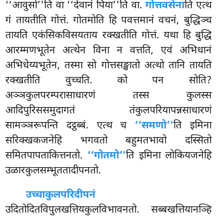
‘‘आवुसो’’ति वा ‘‘देवानं पिया’’ति वा.
गोत्तवसेना
ति एत्थ
गं तायतीति गोत्तं. गोतमोति हि पवत्तमानं वचनं, बुद्धिञ्च
तायति एकंसिकविसयताय रक्खतीति गोत्तं. यथा हि बुद्धि
आरम्मणभूतेन
अत्थेन विना न वत्तति, एवं अभिधानं
अभिधेय्यभूतेन, तस्मा
सो गोत्तसङ्खातो अत्थो तानि तायति
रक्खतीति वुच्चति. को पन सोति?
अञ्ञकुलपरम्परासाधारणं तस्स कुलस्स
आदिपुरिससमुदागतं तंकुलपरियापन्नसाधारणं
सामञ्ञरूपन्ति दट्ठब्बं. एत्थ च
‘‘समणो’’
ति इमिना
सरिक्खकजनेहि भगवतो बहुमतभावो दस्सितो
समितपापताकित्तनतो.
‘‘गोतमो’’
ति इमिना लोकियजनेहि
उळारकुलसम्भूततादीपनतो.
उच्चाकुलपरिदीपनं
उदितोदितविपुलखत्तियकुलविभावनतो. सब्बखत्तियानञ्हि