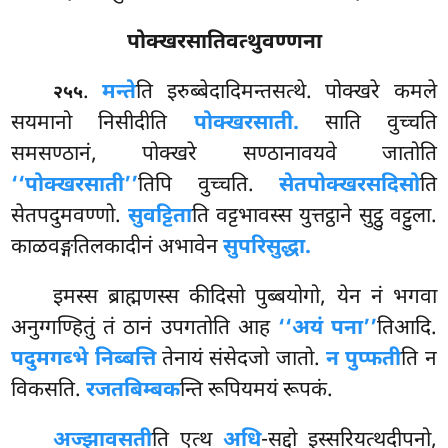
पोक्खरसातिवत्थुवण्णना
.
मन्ते
ति इरुब्बेदादिमन्तसत्थे. पोक्खरे कमले
२५५
सयमानो निसीदीति
पोक्खरसाती.
साति वुच्चति
समसण्ठानं, पोक्खरे सण्ठानावयवे जातोति
‘‘पोक्खरसाती’’
तिपि वुच्चति.
सेतपोक्खरसदिसो
ति
सेतपदुमवण्णो.
सुवट्टिता
ति वट्टभावस्स युत्तट्ठाने सुट्ठु वट्टुला.
काळवङ्गतिलकादीनं अभावेन
सुपरिसुद्धा.
इमस्स ब्राह्मणस्स कीदिसो पुब्बयोगो, येन नं भगवा
अनुग्गण्हितुं तं ठानं उपगतोति आह
‘‘अयं पना’’
तिआदि.
पदुमगब्भे निब्बत्ति
तेनायं संसेदजो जातो.
न पुप्फती
ति न
विकसति.
रजतबिम्बक
न्ति रूपियमयं रूपकं.
अज्झावसती
ति एत्थ
अधि
-सद्दो इस्सरियत्थदीपनो,