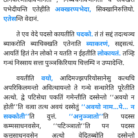
ठानकरणादिविभागतो
, निब्बचनविभागतो च अक्खरा
पभेदीयन्ति एतेहीति
अक्खरप्पभेदा,
सिक्खानिरुत्तियो.
एतेस
न्ति वेदानं.
ते
एव वेदे पदसो कायतीति
पदको.
तं तं सद्दं तदत्थञ्च
ब्याकरोति ब्याचिक्खति एतेनाति
ब्याकरणं,
सद्दसत्थं.
आयतिं हितं तेन लोको न यतति न ईहतीति
लोकायतं.
तञ्हि
गन्थं निस्साय सत्ता पुञ्ञकिरियाय चित्तम्पि न उप्पादेन्ति.
वयतीति
वयो,
आदिमज्झपरियोसानेसु कत्थचि
अपरिकिलमन्तो अवित्थायन्तो ते गन्थे सन्धारेति पूरेतीति
अत्थो. द्वे पटिसेधा पकतिं गमेन्तीति दस्सेन्तो ‘‘अवयो न
होती’’ति वत्वा तत्थ अवयं दस्सेतुं
‘‘अवयो नाम…पे… न
सक्कोती’’
ति वुत्तं.
‘‘अनुञ्ञातो’’
ति पदस्स
कम्मसाधनवसेन, ‘‘पटिञ्ञातो’’ति पन पदस्स
कत्तुसाधनवसेन अत्थो वेदितब्बोति दस्सेन्तो