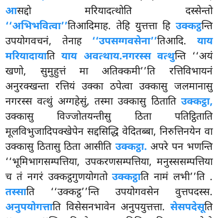
आ
सद्दो मरियादत्थोति दस्सेन्तो
‘‘अभिभवित्वा’’
तिआदिमाह. तेहि युत्तत्ता हि
उक्कट्ठ
न्ति
उपयोगवचनं, तेनाह
‘‘उपसग्गवसेना’’
तिआदि.
याय
मरियादाया
ति
याय अवत्थाय.
नगरस्स वत्थु
न्ति ‘‘अयं
खणो, सुमुहुत्तं मा अतिक्कमी’’ति रत्तिविभायनं
अनुरक्खन्ता रत्तियं उक्का
ठपेत्वा उक्कासु जलमानासु
नगरस्स वत्थुं अग्गहेसुं, तस्मा उक्कासु ठिताति
उक्कट्ठा,
उक्कासु विज्जोतयन्तीसु ठिता पतिट्ठिताति
मूलविभुजादिपक्खेपेन सद्दसिद्धि वेदितब्बा, निरुत्तिनयेन वा
उक्कासु ठितासु ठिता आसीति
उक्कट्ठा.
अपरे पन भणन्ति
‘‘भूमिभागसम्पत्तिया, उपकरणसम्पत्तिया, मनुस्ससम्पत्तिया
च तं नगरं उक्कट्ठगुणयोगतो
उक्कट्ठा
ति नामं लभी’’ति
.
तस्सा
ति ‘‘उक्कट्ठ’’न्ति उपयोगवसेन वुत्तपदस्स.
अनुपयोगत्ता
ति विसेसनभावेन अनुपयुत्तत्ता.
सेसपदेसू
ति