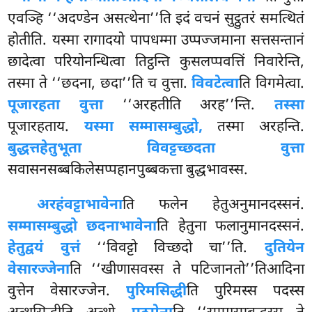
एवञ्हि ‘‘अदण्डेन असत्थेना’’ति इदं वचनं सुट्ठुतरं समत्थितं
होतीति. यस्मा रागादयो पापधम्मा उप्पज्जमाना सत्तसन्तानं
छादेत्वा परियोनन्धित्वा तिट्ठन्ति कुसलप्पवत्तिं निवारेन्ति,
तस्मा ते ‘‘छदना, छदा’’ति च वुत्ता.
विवटेत्वा
ति विगमेत्वा.
पूजारहता वुत्ता
‘‘अरहतीति अरह’’न्ति.
तस्सा
पूजारहताय.
यस्मा सम्मासम्बुद्धो,
तस्मा अरहन्ति.
बुद्धत्तहेतुभूता विवट्टच्छदता वुत्ता
सवासनसब्बकिलेसप्पहानपुब्बकत्ता बुद्धभावस्स.
अरहं
वट्टाभावेना
ति फलेन हेतुअनुमानदस्सनं.
सम्मासम्बुद्धो छदनाभावेना
ति हेतुना फलानुमानदस्सनं.
हेतुद्वयं वुत्तं
‘‘विवट्टो विच्छदो चा’’ति.
दुतियेन
वेसारज्जेना
ति ‘‘खीणासवस्स ते पटिजानतो’’तिआदिना
वुत्तेन वेसारज्जेन.
पुरिमसिद्धी
ति पुरिमस्स पदस्स