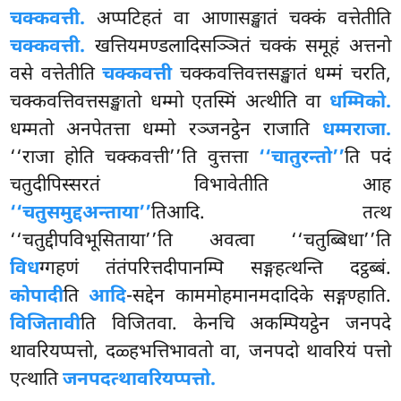
चक्कवत्ती.
अप्पटिहतं वा आणासङ्खातं चक्कं वत्तेतीति
चक्कवत्ती.
खत्तियमण्डलादिसञ्ञितं चक्कं समूहं अत्तनो
वसे वत्तेतीति
चक्कवत्ती
चक्कवत्तिवत्तसङ्खातं धम्मं चरति,
चक्कवत्तिवत्तसङ्खातो धम्मो एतस्मिं अत्थीति वा
धम्मिको.
धम्मतो अनपेतत्ता धम्मो रञ्जनट्ठेन राजाति
धम्मराजा.
‘‘राजा होति चक्कवत्ती’’ति वुत्तत्ता
‘‘चातुरन्तो’’
ति पदं
चतुदीपिस्सरतं विभावेतीति आह
‘‘चतुसमुद्दअन्ताया’’
तिआदि. तत्थ
‘‘चतुद्दीपविभूसिताया’’ति अवत्वा ‘‘चतुब्बिधा’’ति
विध
ग्गहणं तंतंपरित्तदीपानम्पि सङ्गहत्थन्ति दट्ठब्बं.
कोपादी
ति
आदि
-सद्देन काममोहमानमदादिके सङ्गण्हाति.
विजितावी
ति विजितवा. केनचि अकम्पियट्ठेन जनपदे
थावरियप्पत्तो, दळ्हभत्तिभावतो वा, जनपदो थावरियं पत्तो
एत्थाति
जनपदत्थावरियप्पत्तो.