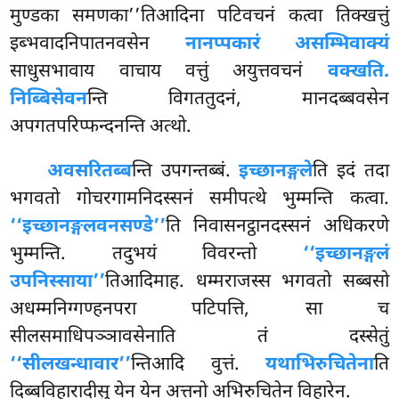
मुण्डका समणका’’तिआदिना पटिवचनं कत्वा तिक्खत्तुं
इब्भवादनिपातनवसेन
नानप्पकारं असम्भिवाक्यं
साधुसभावाय वाचाय वत्तुं अयुत्तवचनं
वक्खति.
निब्बिसेवन
न्ति विगततुदनं, मानदब्बवसेन
अपगतपरिप्फन्दनन्ति अत्थो.
अवसरितब्ब
न्ति
उपगन्तब्बं.
इच्छानङ्गले
ति इदं तदा
भगवतो गोचरगामनिदस्सनं समीपत्थे भुम्मन्ति कत्वा.
‘‘इच्छानङ्गलवनसण्डे’’
ति निवासनट्ठानदस्सनं अधिकरणे
भुम्मन्ति. तदुभयं विवरन्तो
‘‘इच्छानङ्गलं
उपनिस्साया’’
तिआदिमाह. धम्मराजस्स भगवतो सब्बसो
अधम्मनिग्गण्हनपरा पटिपत्ति, सा च
सीलसमाधिपञ्ञावसेनाति तं दस्सेतुं
‘‘सीलखन्धावार’’
न्तिआदि
वुत्तं.
यथाभिरुचितेना
ति
दिब्बविहारादीसु येन येन अत्तनो अभिरुचितेन विहारेन.