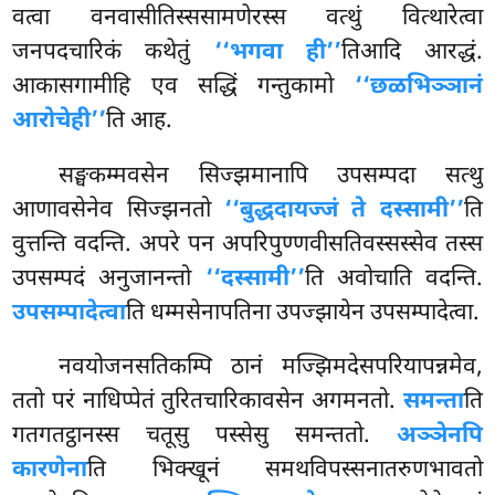
वत्वा वनवासीतिस्ससामणेरस्स वत्थुं वित्थारेत्वा
जनपदचारिकं कथेतुं
‘‘भगवा ही’’
तिआदि आरद्धं.
आकासगामीहि एव सद्धिं गन्तुकामो
‘‘छळभिञ्ञानं
आरोचेही’’
ति आह.
सङ्घकम्मवसेन
सिज्झमानापि उपसम्पदा सत्थु
आणावसेनेव सिज्झनतो
‘‘बुद्धदायज्जं ते दस्सामी’’
ति
वुत्तन्ति वदन्ति. अपरे पन अपरिपुण्णवीसतिवस्सस्सेव तस्स
उपसम्पदं अनुजानन्तो
‘‘दस्सामी’’
ति अवोचाति वदन्ति.
उपसम्पादेत्वा
ति धम्मसेनापतिना उपज्झायेन उपसम्पादेत्वा.
नवयोजनसतिकम्पि ठानं मज्झिमदेसपरियापन्नमेव,
ततो परं नाधिप्पेतं तुरितचारिकावसेन अगमनतो.
समन्ता
ति
गतगतट्ठानस्स चतूसु पस्सेसु समन्ततो.
अञ्ञेनपि
कारणेना
ति भिक्खूनं समथविपस्सनातरुणभावतो