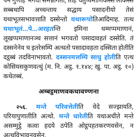
पन गुणेहि भगवा समन्नागतो, तेहि चतुप्पमाणिकस्स लोकस्स
सब्बथापि अच्चन्ताय सद्धाय पसादनीयो तेसं
यथाभूतसभावत्ताति दस्सेन्तो
यथारूपो
तिआदिमाह. तत्थ
यथाभूतं…पे…
अरहत
न्ति इमिना धम्मप्पमाणानं,
लूखप्पमाणानञ्च सत्तानं भगवतो पसादावहतं दस्सेति. तं
दस्सनेनेव च इतरेसम्पि अत्थतो पसादावहता दस्सिता होतीति
दट्ठब्बं तदविनाभावतो.
दस्सनमत्तम्पि साधु होती
ति एत्थ
कोसियसकुणवत्थुं (म. नि. अट्ठ. १.१४४; खु. पा. अट्ठ. १०)
कथेतब्बं.
अम्बट्ठमाणवकथावण्णना
.
मन्ते परिवत्तेती
ति वेदे सज्झायति,
२५६
परियापुणातीति अत्थो.
मन्ते धारेती
ति यथाअधीते मन्ते
असम्मुट्ठे कत्वा हदये ठपेति ओट्ठपहतकरणवसेन, न
अत्थविभावनवसेन.