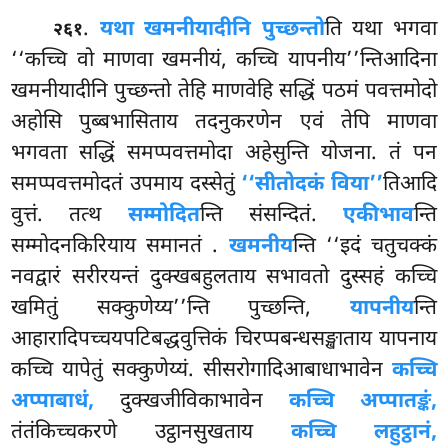
.
यथा खमनीयादीनि पुच्छन्तो
ति यथा भगवा
२६१
‘‘कच्चि वो माणवा खमनीयं, कच्चि यापनीय’’न्तिआदिना
खमनीयादीनि पुच्छन्तो तेहि माणवेहि सद्धिं पठमं पवत्तमोदो
अहोसि पुब्बभासिताय तदनुकरणेन एवं तेपि माणवा
भगवता सद्धिं समप्पवत्तमोदा अहेसुन्ति योजना. तं पन
समप्पवत्तमोदतं उपमाय दस्सेतुं
‘‘सीतोदकं विया’’
तिआदि
वुत्तं. तत्थ
सम्मोदित
न्ति संसन्दितं.
एकीभाव
न्ति
सम्मोदनकिरियाय समानतं
.
खमनीय
न्ति ‘‘इदं चतुचक्कं
नवद्वारं सरीरयन्तं दुक्खबहुलताय सभावतो दुस्सहं कच्चि
खमितुं सक्कुणेय्य’’न्ति पुच्छन्ति,
यापनीय
न्ति
आहारादिपच्चयपटिबद्धवुत्तिकं चिरप्पबन्धसङ्खाताय यापनाय
कच्चि यापेतुं सक्कुणेय्यं. सीसरोगादिआबाधाभावेन
कच्चि
अप्पाबाधं,
दुक्खजीविकाभावेन
कच्चि अप्पातङ्कं,
तंतंकिच्चकरणे उट्ठानसुखताय
कच्चि लहुट्ठानं,