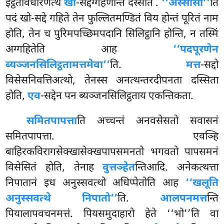
इट्ठतोवधारणत्थं
खो
-सद्दग्गहणन्ति दस्सेति
.
‘‘अस्सोसी’’
ति
पदं खो-सद्दे गहिते तेन फुल्लितमण्डितं विय होन्तं पूरितं नाम
होति, तेन च पुरिमपच्छिमपदानि सिलिट्ठानि होन्ति, न तस्मिं
अग्गहितेति आह
‘‘पदपूरणेन
ब्यञ्जनसिलिट्ठतामत्तमेवा’’
ति.
मत्त
-सद्दो
विसेसनिवत्तिअत्थो, तेनस्स अनत्थन्तरदीपनता दस्सिता
होति,
एव
-सद्देन पन ब्यञ्जनसिलिट्ठताय एकन्तिकता.
समितपापत्ता
ति अच्चन्तं अनवसेसतो सवासनं
समितपापत्ता. एवञ्हि
बाहिरकविरागसेक्खासेक्खपापसमनतो भगवतो पापसमनं
विसेसितं होति, तेनाह
वुत्तञ्हेत
न्तिआदि. अनेकत्थत्ता
निपातानं इध अनुस्सवत्थो अधिप्पेतोति आह
‘‘खलूति
अनुस्सवत्थे निपातो’’
ति.
आलपनमत्त
न्ति
पियालापवचनमत्तं. पियसमुदाहारो हेते ‘‘भो’’ति वा