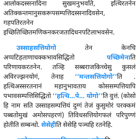
आलोकदस्सनादिना सुखमनुभवति, इत्थिरतनेन
अतिक्कन्तमानुसकरूपसम्पत्तिदस्सनादिवसेन,
गहपतिरतनेन
इच्छितिच्छितमणिकनकरजतादिधनपटिलाभवसेन.
उस्साहसत्तियोगो
तेन केनचि
अप्पटिहताणाचक्कभावसिद्धितो
पच्छिमेना
ति
परिणायकरतनेन. तञ्हि सब्बराजकिच्चेसु कुसलं
अविरज्झनयोगं, तेनाह
‘‘मन्तसत्तियोगो’’
ति
.
हत्थिअस्सरतनानं महानुभावताय कोससम्पत्तियापि
पभावसम्पत्तिसिद्धितो
‘‘हत्थि…पे… योगो’’
ति वुत्तं. (कोसो
हि नाम सति उस्साहसम्पत्तियं दुग्गं तेजं कुसुमोरं परक्कमं
पब्बतोमुखं अमोसपहरणं) तिविधसत्तियोगफलं परिपुण्णं
होतीति सम्बन्धो.
सेसेही
ति सेसेहि पञ्चहि रतनेहि.