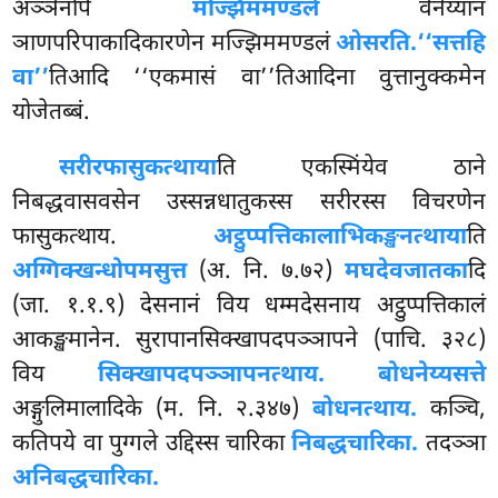
अञ्ञेनपि
मज्झिममण्डले
वेनेय्यानं
ञाणपरिपाकादिकारणेन मज्झिममण्डलं
ओसरति.
‘‘सत्तहि
वा’’
तिआदि ‘‘एकमासं वा’’तिआदिना वुत्तानुक्कमेन
योजेतब्बं.
सरीरफासुकत्थाया
ति एकस्मिंयेव ठाने
निबद्धवासवसेन उस्सन्नधातुकस्स सरीरस्स विचरणेन
फासुकत्थाय.
अट्ठुप्पत्तिकालाभिकङ्खनत्थाया
ति
अग्गिक्खन्धोपमसुत्त
(अ. नि. ७.७२)
मघदेवजातका
दि
(जा. १.१.९) देसनानं विय धम्मदेसनाय अट्ठुप्पत्तिकालं
आकङ्खमानेन. सुरापानसिक्खापदपञ्ञापने (पाचि. ३२८)
विय
सिक्खापदपञ्ञापनत्थाय. बोधनेय्यसत्ते
अङ्गुलिमालादिके (म. नि. २.३४७)
बोधनत्थाय.
कञ्चि,
कतिपये वा पुग्गले उद्दिस्स चारिका
निबद्धचारिका.
तदञ्ञा
अनिबद्धचारिका.