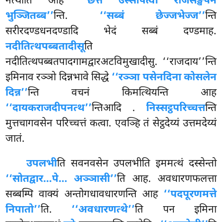
नत्थीति आह
‘‘छत्तं उस्सापेत्वा राजसङ्खेपेन
भुञ्जितब्ब’’
न्ति.
‘‘सब्बं छेज्जभेज्ज’’
न्ति
सरीरदण्डधनदण्डादि भेदं सब्बं दण्डमाह.
नदीतित्थपब्बतादीसू
ति
नदीतित्थपब्बतपादगामद्वारअटविमुखादीसु. ‘‘राजदाय’’न्ति
इमिनाव रञ्ञो दिन्नभावे सिद्धे
‘‘रञ्ञा पसेनदिना कोसलेन
दिन्न’’
न्ति वचनं किमत्थियन्ति आह
‘‘दायकराजदीपनत्थ’’
न्तिआदि
.
निस्सट्ठपरिच्चत्त
न्ति
मुत्तचागवसेन परिच्चत्तं कत्वा. एवञ्हि तं सेट्ठदेय्यं उत्तमदेय्यं
जातं.
उपलभी
ति सवनवसेन उपलभीति इममत्थं दस्सेन्तो
‘‘सोतद्वार…पे… अञ्ञासी’’
ति आह. अवधारणफलत्ता
सब्बम्पि वाक्यं अन्तोगधावधारणन्ति आह
‘‘पदपूरणमत्ते
निपातो’’
ति.
‘‘अवधारणत्थे’’
ति पन इमिना