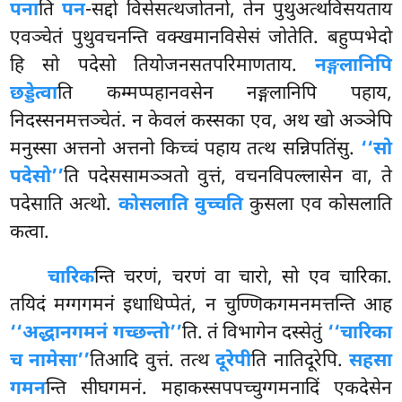
पना
ति
पन
-सद्दो विसेसत्थजोतनो, तेन पुथुअत्थविसयताय
एवञ्चेतं पुथुवचनन्ति वक्खमानविसेसं जोतेति. बहुप्पभेदो
हि सो पदेसो तियोजनसतपरिमाणताय.
नङ्गलानिपि
छड्डेत्वा
ति कम्मप्पहानवसेन नङ्गलानिपि पहाय,
निदस्सनमत्तञ्चेतं. न केवलं कस्सका एव, अथ खो अञ्ञेपि
मनुस्सा अत्तनो अत्तनो किच्चं पहाय तत्थ सन्निपतिंसु.
‘‘सो
पदेसो’’
ति पदेससामञ्ञतो वुत्तं, वचनविपल्लासेन वा, ते
पदेसाति अत्थो.
कोसलाति वुच्चति
कुसला एव कोसलाति
कत्वा.
चारिक
न्ति चरणं, चरणं वा चारो, सो एव चारिका.
तयिदं मग्गगमनं इधाधिप्पेतं, न चुण्णिकगमनमत्तन्ति आह
‘‘अद्धानगमनं गच्छन्तो’’
ति. तं विभागेन दस्सेतुं
‘‘चारिका
च नामेसा’’
तिआदि वुत्तं. तत्थ
दूरेपी
ति नातिदूरेपि.
सहसा
गमन
न्ति
सीघगमनं. महाकस्सपपच्चुग्गमनादिं एकदेसेन