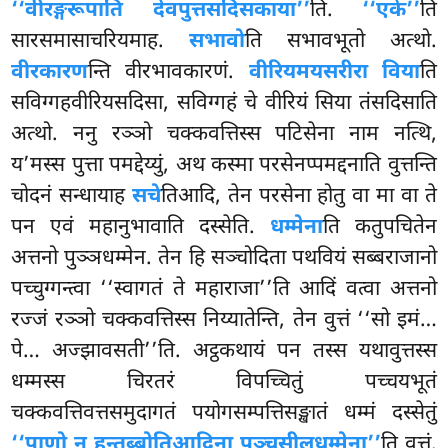
‘‘वीरङ्गरूपाति देवपुत्तसदिसकाया’’
ति.
‘‘एके’’
ति
सारसमासाचरियमाह.
सभावो
ति सभावभूतो अत्थो.
वीरकारण
न्ति वीरभावकारणं.
वीरियमयसरीरा विया
ति
सविग्गहवीरियसदिसा, सविग्गहं चे वीरियं सिया तंसदिसाति
अत्थो. ननु रञ्ञो चक्कवत्तिस्स पटिसेना नाम नत्थि,
य’मस्स पुत्ता पमद्देय्युं, अथ कस्मा परसेनप्पमद्दनाति वुत्तन्ति
चोदनं सन्धायाह
सचे
तिआदि, तेन परसेना होतु वा मा वा ते
पन एवं महानुभावाति दस्सेति.
धम्मेना
ति कतुपचितेन
अत्तनो पुञ्ञधम्मेन. तेन
हि सञ्चोदिता पथवियं सब्बराजानो
पच्चुग्गन्त्वा ‘‘स्वागतं ते महाराजा’’ति आदिं वत्वा अत्तनो
रज्जं रञ्ञो चक्कवत्तिस्स निय्यातेन्ति, तेन वुत्तं ‘‘सो इमं…
पे… अज्झावसती’’ति. अट्ठकथायं
पन तस्स यथावुत्तस्स
धम्मस्स चिरतरं विपच्चितुं पच्चयभूतं
चक्कवत्तिवत्तसमुदागतं पयोगसम्पत्तिसङ्खातं धम्मं दस्सेतुं
‘‘पाणो न हन्तब्बोतिआदिना पञ्चसीलधम्मेना’’
ति वुत्तं.