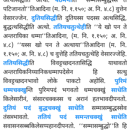
अत्थसिद्धीति अत्थो.
पठमेना
ति ‘‘सम्मासम्बुद्धस्स
ते
पटिजानतो’’तिआदिना (म. नि. १.१५०; अ. नि. ४.८) वुत्तेन
वेसारज्जेन.
दुतियसिद्धी
ति दुतियस्स पदस्स अत्थसिद्धि,
बुद्धत्थसिद्धीति अत्थो.
ततियचतुत्थेही
ति ‘‘ये खो पन ते
अन्तरायिका धम्मा’’तिआदिना, (म. नि. १.१५०; अ. नि.
४.८) ‘‘यस्स खो पन ते अत्थाया’’तिआदिना (म. नि.
१.१५०; अ. नि. ४.८) च वुत्तेहि ततियचतुत्थेहि वेसारज्जेहि.
ततियसिद्धी
ति विवट्टच्छदनतासिद्धि याथावतो
अन्तरायिकनिय्यानिकधम्मापदेसेन हि सत्थु
विवट्टच्छदनभावो लोके पाकटो अहोसि.
पुरिमं
धम्मचक्खु
न्ति पुरिमपदं भगवतो धम्मचक्खुं
साधेति
किलेसारीनं, संसारचक्कस्स च अरानं हतभावदीपनतो.
दुतियं पदं बुद्धचक्खुं साधेति
सम्मासम्बुद्धस्सेव
तंसब्भावतो.
ततियं पदं समन्तचक्खुं साधेति
सवासनसब्बकिलेसप्पहानदीपनतो. ‘‘सम्मासम्बुद्धो’’ति हि