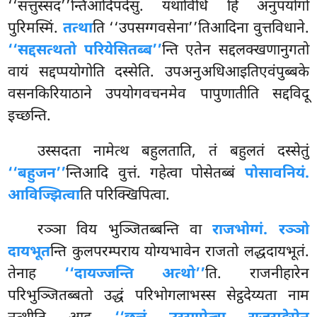
‘‘सत्तुस्सद’’न्तिआदिपदेसु. यथाविधि हि अनुपयोगो
पुरिमस्मिं.
तत्था
ति ‘‘उपसग्गवसेना’’तिआदिना वुत्तविधाने.
‘‘सद्दसत्थतो परियेसितब्ब’’
न्ति एतेन सद्दलक्खणानुगतो
वायं सद्दप्पयोगोति दस्सेति. उपअनुअधिआइतिएवंपुब्बके
वसनकिरियाठाने उपयोगवचनमेव पापुणातीति सद्दविदू
इच्छन्ति.
उस्सदता नामेत्थ बहुलताति, तं बहुलतं दस्सेतुं
‘‘बहुजन’’
न्तिआदि वुत्तं. गहेत्वा पोसेतब्बं
पोसावनियं.
आविज्झित्वा
ति परिक्खिपित्वा.
रञ्ञा विय भुञ्जितब्बन्ति वा
राजभोग्गं. रञ्ञो
दायभूत
न्ति कुलपरम्पराय योग्यभावेन राजतो लद्धदायभूतं.
तेनाह
‘‘दायज्जन्ति अत्थो’’
ति. राजनीहारेन
परिभुञ्जितब्बतो उद्धं परिभोगलाभस्स सेट्ठदेय्यता नाम