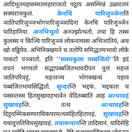
आदिभूतमहासम्मतमहाराजतो पट्ठाय असम्भिन्नं उळारतमं
सक्यराजकुलं.
केनचि पारिजुञ्ञेना
ति
ञातिपारिजुञ्ञभोगपारिजुञ्ञादिना केनचि पारिजुञ्ञेन
पारिहानिया.
अनभिभूतो
अनज्झोत्थतो. तथा हि तस्स
कुलस्स न किञ्चि पारिजुञ्ञं लोकनाथस्स अभिजातियं, अथ
खो वड्ढियेव. अभिनिक्खमने च ततोपि समिद्धतमभावो लोके
पाकटो पञ्ञातो. इति
‘‘सक्यकुला पब्बजितो’’
ति इदं
वचनं भगवतो सद्धापब्बजितभावदीपनं वुत्तं महन्तं
ञातिपरिवट्टं, महन्तञ्च भोगक्खन्धं पहाय
पब्बजितभावसिद्धितो.
सुन्दर
न्ति भद्दकं. भद्दकता च
पस्सन्तस्स हितसुखावहभावेन वेदितब्बाति आह
अत्थावहं
सुखावह
न्ति. तत्थ
अत्थावह
न्ति
दिट्ठधम्मिकसम्परायिकपरमत्थसंहितहितावहं.
सुखावह
न्ति
यथावुत्ततिविधसुखावहं.
तथारूपान
न्ति तादिसानं. यादिसेहि