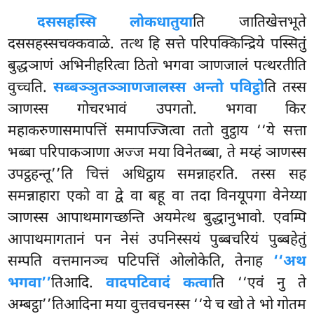
दससहस्सि लोकधातुया
ति
जातिखेत्तभूते
दससहस्सचक्कवाळे. तत्थ हि सत्ते परिपक्किन्द्रिये पस्सितुं
बुद्धञाणं अभिनीहरित्वा ठितो भगवा ञाणजालं पत्थरतीति
वुच्चति.
सब्बञ्ञुतञ्ञाणजालस्स अन्तो पविट्ठो
ति तस्स
ञाणस्स गोचरभावं उपगतो. भगवा किर
महाकरुणासमापत्तिं समापज्जित्वा ततो वुट्ठाय ‘‘ये सत्ता
भब्बा परिपाकञाणा अज्ज मया विनेतब्बा, ते मय्हं ञाणस्स
उपट्ठहन्तू’’ति चित्तं अधिट्ठाय समन्नाहरति. तस्स सह
समन्नाहारा एको वा द्वे वा बहू वा तदा विनयूपगा वेनेय्या
ञाणस्स आपाथमागच्छन्ति अयमेत्थ बुद्धानुभावो. एवम्पि
आपाथमागतानं पन नेसं उपनिस्सयं पुब्बचरियं पुब्बहेतुं
सम्पति वत्तमानञ्च पटिपत्तिं
ओलोकेति, तेनाह
‘‘अथ
भगवा’’
तिआदि.
वादपटिवादं कत्वा
ति ‘‘एवं नु ते
अम्बट्ठा’’तिआदिना मया वुत्तवचनस्स ‘‘ये च खो ते भो गोतम