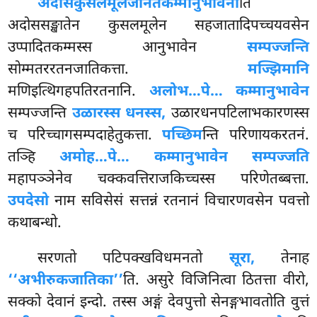
अदोसकुसलमूलजनितकम्मानुभावेना
ति
अदोससङ्खातेन कुसलमूलेन सहजातादिपच्चयवसेन
उप्पादितकम्मस्स आनुभावेन
सम्पज्जन्ति
सोम्मतररतनजातिकत्ता.
मज्झिमानि
मणिइत्थिगहपतिरतनानि.
अलोभ…पे… कम्मानुभावेन
सम्पज्जन्ति
उळारस्स धनस्स,
उळारधनपटिलाभकारणस्स
च परिच्चागसम्पदाहेतुकत्ता.
पच्छिम
न्ति परिणायकरतनं.
तञ्हि
अमोह…पे… कम्मानुभावेन सम्पज्जति
महापञ्ञेनेव चक्कवत्तिराजकिच्चस्स परिणेतब्बत्ता.
उपदेसो
नाम सविसेसं सत्तन्नं रतनानं विचारणवसेन पवत्तो
कथाबन्धो.
सरणतो पटिपक्खविधमनतो
सूरा,
तेनाह
‘‘अभीरुकजातिका’’
ति. असुरे विजिनित्वा ठितत्ता वीरो,
सक्को देवानं इन्दो. तस्स अङ्गं देवपुत्तो सेनङ्गभावतोति वुत्तं