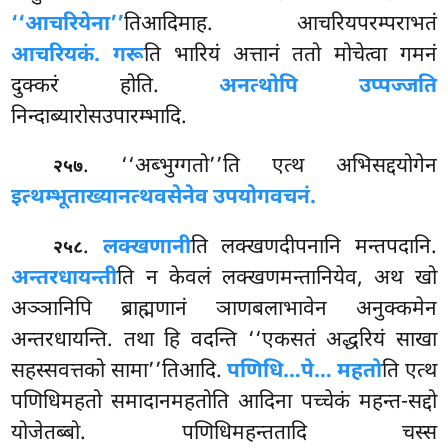
‘‘आचरियेना’’
तिआदिमाह. आचरियपरम्पराभतं
आचरियकं. गरू
ति भारियं अत्तानं ततो मोचेत्वा गमनं
दुक्करं होति.
अनत्थोपि उप्पज्जति
निन्दाब्यारोसउपारम्भादि.
. ‘‘अब्भुग्गतो’’ति एत्थ अभिसद्दयोगेन
२५७
इत्थम्भूताख्यानत्थवसेनेव उपयोगवचनं.
.
लक्खणानी
ति लक्खणदीपनानि मन्तपदानि.
२५८
अन्तरधायन्ती
ति न केवलं लक्खणमन्तानियेव, अथ खो
अञ्ञानिपि ब्राह्मणानं ञाणबलाभावेन अनुक्कमेन
अन्तरधायन्ति. तथा हि वदन्ति ‘‘एकसतं अद्धरियं साखा
सहस्सवत्तको सामा’’तिआदि.
पणिधि
…पे… महतो
ति एत्थ
पणिधिमहतो समादानमहतोति आदिना पच्चेकं महन्त-सद्दो
योजेतब्बो. पणिधिमहन्ततादि चस्स