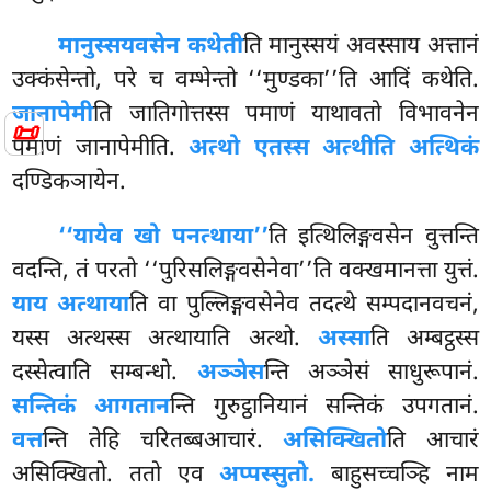
मानुस्सयवसेन कथेती
ति मानुस्सयं अवस्साय अत्तानं
उक्कंसेन्तो, परे च वम्भेन्तो ‘‘मुण्डका’’ति आदिं कथेति.
जानापेमी
ति जातिगोत्तस्स पमाणं
याथावतो विभावनेन
📜
पमाणं जानापेमीति.
अत्थो एतस्स अत्थीति अत्थिकं
दण्डिकञायेन.
‘‘यायेव खो पनत्थाया’’
ति इत्थिलिङ्गवसेन वुत्तन्ति
वदन्ति, तं परतो ‘‘पुरिसलिङ्गवसेनेवा’’ति वक्खमानत्ता युत्तं.
याय अत्थाया
ति वा पुल्लिङ्गवसेनेव तदत्थे सम्पदानवचनं,
यस्स अत्थस्स अत्थायाति अत्थो.
अस्सा
ति अम्बट्ठस्स
दस्सेत्वाति सम्बन्धो.
अञ्ञेस
न्ति अञ्ञेसं साधुरूपानं.
सन्तिकं आगतान
न्ति गुरुट्ठानियानं सन्तिकं उपगतानं.
वत्त
न्ति तेहि चरितब्बआचारं.
असिक्खितो
ति आचारं
असिक्खितो. ततो एव
अप्पस्सुतो.
बाहुसच्चञ्हि नाम