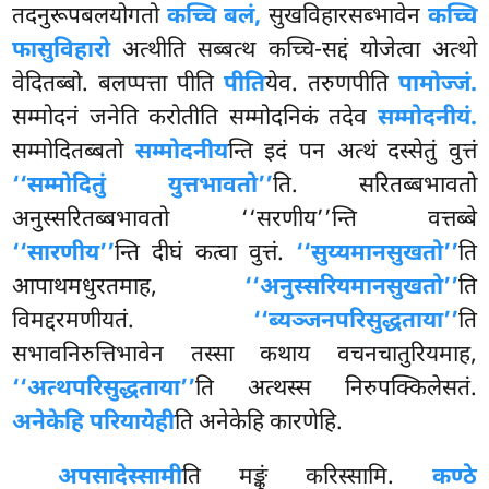
तदनुरूपबलयोगतो
कच्चि बलं,
सुखविहारसब्भावेन
कच्चि
फासुविहारो
अत्थीति सब्बत्थ कच्चि-सद्दं योजेत्वा अत्थो
वेदितब्बो. बलप्पत्ता पीति
पीति
येव. तरुणपीति
पामोज्जं.
सम्मोदनं जनेति करोतीति सम्मोदनिकं तदेव
सम्मोदनीयं.
सम्मोदितब्बतो
सम्मोदनीय
न्ति इदं पन अत्थं दस्सेतुं वुत्तं
‘‘सम्मोदितुं युत्तभावतो’’
ति. सरितब्बभावतो
अनुस्सरितब्बभावतो ‘‘सरणीय’’न्ति वत्तब्बे
‘‘सारणीय’’
न्ति दीघं कत्वा वुत्तं.
‘‘सुय्यमानसुखतो’’
ति
आपाथमधुरतमाह,
‘‘अनुस्सरियमानसुखतो’’
ति
विमद्दरमणीयतं.
‘‘ब्यञ्जनपरिसुद्धताया’’
ति
सभावनिरुत्तिभावेन
तस्सा कथाय वचनचातुरियमाह,
‘‘अत्थपरिसुद्धताया’’
ति अत्थस्स निरुपक्किलेसतं.
अनेकेहि परियायेही
ति अनेकेहि कारणेहि.
अपसादेस्सामी
ति
मङ्कुं करिस्सामि.
कण्ठे