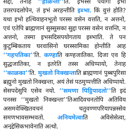
सद्दो, तेनाह
‘‘हीळेन्तो’’
ति. इभस्स पयोगो इभो
उत्तरपदलोपेन, तं इभं अरहन्तीति
इब्भा.
किं वुत्तं होति?
यथा इभो हत्थिवाहनभूतो परस्स वसेन वत्तति, न अत्तनो,
एवं एतेपि ब्राह्मणानं सुस्सुसका सुद्दा परस्स वसेन
वत्तन्ति, न
अत्तनो, तस्मा इभसदिसपयोगताय इब्भाति. ते पन
कुटुम्बिकताय घरवासिनो घरस्सामिका होन्तीति आह
‘‘गहपतिका’’
ति.
कण्हा
ति कण्हजातिका. दिजा एव हि
सुद्धजातिका, न इतरेति तस्स अधिप्पायो, तेनाह
‘‘काळका’’
ति.
मुखतो निक्खन्ता
ति ब्राह्मणानं पुब्बपुरिसा
ब्रह्मुनो मुखतो निक्खन्ता, अयं तेसं पठमुप्पत्तीति अधिप्पायो.
सेसपदेसुपि एसेव नयो.
‘‘समणा पिट्ठिपादतो’’
ति इदं
पनस्स ‘‘मुखतो निक्खन्ता’’तिआदिवचनतोपि अतिविय
असमवेक्खितवचनं चतुवण्णपरियापन्नस्सेव
समणभावसम्भवतो.
अनियमेत्वा
ति अविसेसेत्वा,
अनुद्देसिकभावेनाति अत्थो.