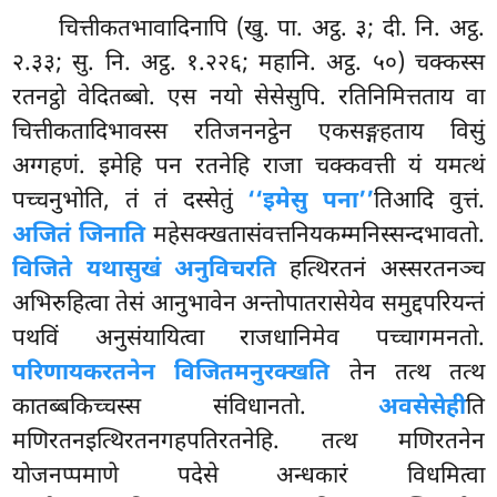
चित्तीकतभावादिनापि (खु. पा. अट्ठ. ३; दी. नि. अट्ठ.
२.३३; सु. नि. अट्ठ. १.२२६; महानि. अट्ठ. ५०) चक्कस्स
रतनट्ठो वेदितब्बो. एस नयो सेसेसुपि. रतिनिमित्तताय वा
चित्तीकतादिभावस्स रतिजननट्ठेन एकसङ्गहताय विसुं
अग्गहणं. इमेहि पन रतनेहि राजा चक्कवत्ती यं यमत्थं
पच्चनुभोति, तं तं दस्सेतुं
‘‘इमेसु पना’’
तिआदि वुत्तं.
अजितं जिनाति
महेसक्खतासंवत्तनियकम्मनिस्सन्दभावतो.
विजिते यथासुखं अनुविचरति
हत्थिरतनं अस्सरतनञ्च
अभिरुहित्वा तेसं आनुभावेन अन्तोपातरासेयेव समुद्दपरियन्तं
पथविं अनुसंयायित्वा राजधानिमेव पच्चागमनतो.
परिणायकरतनेन विजितमनुरक्खति
तेन तत्थ तत्थ
कातब्बकिच्चस्स संविधानतो.
अवसेसेही
ति
मणिरतनइत्थिरतनगहपतिरतनेहि. तत्थ मणिरतनेन
योजनप्पमाणे पदेसे अन्धकारं विधमित्वा