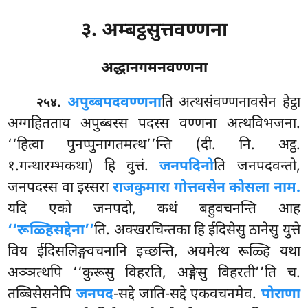
३. अम्बट्ठसुत्तवण्णना
अद्धानगमनवण्णना
.
अपुब्बपदवण्णना
ति
अत्थसंवण्णनावसेन हेट्ठा
२५४
अग्गहितताय अपुब्बस्स पदस्स वण्णना अत्थविभजना.
‘‘हित्वा पुनप्पुनागतमत्थ’’न्ति (दी. नि. अट्ठ.
१.गन्थारम्भकथा) हि वुत्तं.
जनपदिनो
ति जनपदवन्तो,
जनपदस्स वा इस्सरा
राजकुमारा गोत्तवसेन कोसला नाम.
यदि एको जनपदो, कथं बहुवचनन्ति आह
‘‘रूळ्हिसद्देना’’
ति. अक्खरचिन्तका हि ईदिसेसु ठानेसु युत्ते
विय ईदिसलिङ्गवचनानि इच्छन्ति, अयमेत्थ रूळ्हि यथा
अञ्ञत्थपि ‘‘कुरूसु विहरति, अङ्गेसु विहरती’’ति च.
तब्बिसेसनेपि
जनपद
-सद्दे जाति-सद्दे एकवचनमेव.
पोराणा