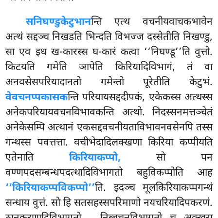
सनिघण्डुकेटुभान
न्ति एत्थ वचनीयवाचकभावेन
अत्थं सद्दञ्च निखडति भिन्दति विभज्ज दस्सेतीति निखण्डु,
सा एव इध ख-कारस्स घ-कारं कत्वा ‘‘निघण्डू’’ति वुत्तो.
किटयति
गमेति ञापेति किरियादिविभागं, तं वा
अनवसेसपरियादानतो गमेन्तो पूरेतीति केटुभं.
वेवचनप्पकासक
न्ति परियायसद्ददीपकं, एकेकस्स अत्थस्स
अनेकपरियायवचनविभावकन्ति अत्थो. निदस्सनमत्तञ्चेतं
अनेकेसम्पि अत्थानं एकसद्दवचनीयताविभावनवसेनपि तस्स
गन्थस्स पवत्तत्ता. वचीभेदादिलक्खणा किरिया कप्पीयति
एतेनाति
किरियाकप्पो,
सो पन
वण्णपदसम्बन्धपदत्थादिविभागतो बहुविकप्पोति आह
‘‘किरियाकप्पविकप्पो’’
ति. इदञ्च मूलकिरियाकप्पगन्थं
सन्धाय वुत्तं. सो हि सतसहस्सपरिमाणो नयचरियादिपकरणं.