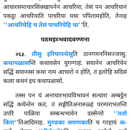
आचारसमाचारसिक्खापनेन आचरिया, तेसं पन आचरियानं
पकट्ठा आचरियाति पाचरिया यथा पपितामहोति, तेनाह
‘‘आचरियेहि च तेसं पाचरियेहि चा’’
ति.
पठमइब्भवादवण्णना
.
तीसु इरियापथेसू
ति ठानगमननिसज्जासु.
२६३
कथापळास
न्ति
कथावसेन युगग्गाहं. सयानेन
आचरियेन
सद्धिं सयानस्स कथा नाम आचारो न होति, तं इतरेहि सदिसं
कत्वा कथनं इध कथापळासो.
तस्स पन यं अनाचारभावविभावनं सत्थारा अम्बट्ठेन
सद्धिं कथेन्तेन कतं, तं सङ्गीतिअनारुळ्हं परम्पराभतन्ति
उपरि पाळिया सम्बन्धभावेन दस्सेन्तो
‘‘ततो
किरा’’
तिआदिमाह.
मुण्डका समणका
ति च गरहायं
क
-