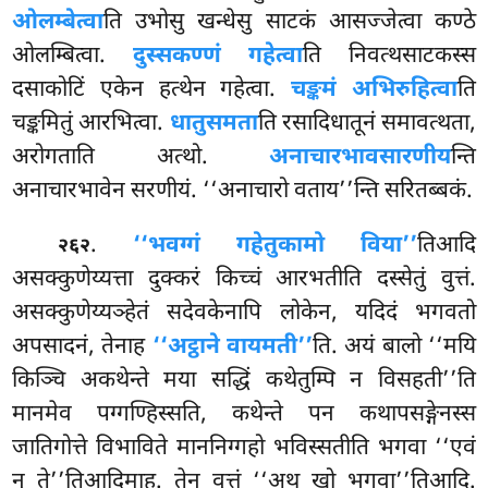
ओलम्बेत्वा
ति उभोसु खन्धेसु साटकं आसज्जेत्वा कण्ठे
ओलम्बित्वा.
दुस्सकण्णं गहेत्वा
ति निवत्थसाटकस्स
दसाकोटिं एकेन हत्थेन गहेत्वा.
चङ्कमं अभिरुहित्वा
ति
चङ्कमितुं आरभित्वा.
धातुसमता
ति रसादिधातूनं समावत्थता,
अरोगताति अत्थो.
अनाचारभावसारणीय
न्ति
अनाचारभावेन सरणीयं. ‘‘अनाचारो वताय’’न्ति सरितब्बकं.
.
‘‘भवग्गं गहेतुकामो विया’’
तिआदि
२६२
असक्कुणेय्यत्ता दुक्करं किच्चं आरभतीति दस्सेतुं वुत्तं.
असक्कुणेय्यञ्हेतं सदेवकेनापि लोकेन, यदिदं भगवतो
अपसादनं, तेनाह
‘‘अट्ठाने वायमती’’
ति. अयं बालो ‘‘मयि
किञ्चि अकथेन्ते मया सद्धिं कथेतुम्पि न विसहती’’ति
मानमेव पग्गण्हिस्सति, कथेन्ते पन कथापसङ्गेनस्स
जातिगोत्ते विभाविते माननिग्गहो भविस्सतीति भगवा ‘‘एवं
नु ते’’तिआदिमाह. तेन वुत्तं ‘‘अथ खो भगवा’’तिआदि.