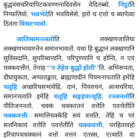
बुद्धवंसचरियापिटकवण्णनादिवसेन वेदितब्बो.
निट्ठा
ति
निप्फत्तियो.
भवभेदे
ति भवविसेसे. इतो च एत्तो च ब्यापेत्वा
ठितता
विसटभावो.
जातिसामञ्ञतो
ति लक्खणजातिया
लक्खणभावमत्तेन समानभावतो. यथा हि बुद्धानं लक्खणानि
सुविसदानि, सुपरिब्यत्तानि, परिपुण्णानि च होन्ति, न एवं
चक्कवत्तीनं, तेनाह
‘‘न तेहेव बुद्धो होती’’
ति. अभिरूपता,
दीघायुकता, अप्पातङ्कता, ब्राह्मणादीनं पियमनापताति इमेहि
चतूहि
अच्छरियसभावेहि. दानं, पियवचनं, अत्थचरिया,
समानत्तताति
इमेहि
चतूहि सङ्गहवत्थूहि. रञ्जनतो
ति
पीतिजननतो. चक्कं चक्करतनं वत्तेति पवत्तेतीति
चक्कवत्ती.
सम्पत्तिचक्केहि सयं वत्तति, तेहि च परं
सत्तनिकायं वत्तेति पवत्तेतीति
चक्कवत्ती.
परहितावहो
इरियापथचक्कानं वत्तो वत्तनं एतस्स, एत्थाति वा