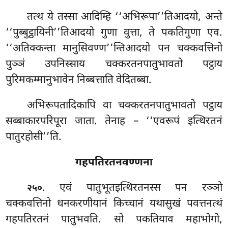
तत्थ ये तस्सा आदिम्हि ‘‘अभिरूपा’’तिआदयो, अन्ते
‘‘पुब्बुट्ठायिनी’’तिआदयो गुणा वुत्ता, ते पकतिगुणा एव.
‘‘अतिक्कन्ता मानुसिवण्ण’’न्तिआदयो पन चक्कवत्तिनो
पुञ्ञं उपनिस्साय चक्करतनपातुभावतो पट्ठाय
पुरिमकम्मानुभावेन निब्बत्ताति वेदितब्बा.
अभिरूपतादिकापि
वा चक्करतनपातुभावतो पट्ठाय
सब्बाकारपरिपूरा जाता. तेनाह – ‘‘एवरूपं इत्थिरतनं
पातुरहोसी’’ति.
गहपतिरतनवण्णना
. एवं पातुभूतइत्थिरतनस्स पन रञ्ञो
२५०
चक्कवत्तिनो धनकरणीयानं किच्चानं यथासुखं पवत्तनत्थं
गहपतिरतनं पातुभवति. सो पकतियाव महाभोगो,