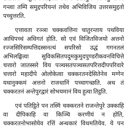
गन्त्वा तम्पि समुद्दपरियन्तं तथेव अभिविजिय उत्तरसमुद्दतो
पच्चुत्तरति.
एत्तावता
रञ्ञा चक्कवत्तिना चातुरन्ताय पथविया
आधिपच्चं अधिगतं होति. सो एवं विजितविजयो अत्तनो
रज्जसिरिसम्पत्तिदस्सनत्थं सपरिसो उद्धं गगनतलं
अभिलङ्घित्वा सुविकसितपदुमकुमुदपुण्डरीकवनविचित्ते
चत्तारो जातस्सरे विय पञ्चसतपञ्चसतपरित्तदीपपरिवारे
चत्तारो महादीपे ओलोकेत्वा चक्करतनदेसितेनेव मग्गेन
यथानुक्कमं अत्तनो राजधानिं पच्चागच्छति. अथ तं
चक्करतनं अन्तेपुरद्वारं सोभयमानं विय हुत्वा तिट्ठति.
एवं पतिट्ठिते पन तस्मिं चक्करतने राजन्तेपुरे उक्काहि
वा दीपिकाहि वा किञ्चि
करणीयं न होति,
चक्करतनोभासोयेव रत्तिं अन्धकारं विधमतियेव. ये पन