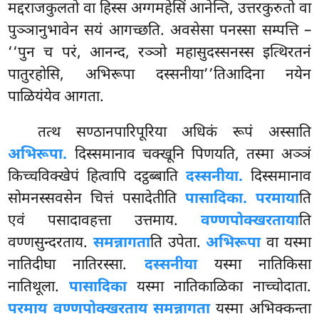
मद्दराजकुलतो वा हिस्स अग्गमहेसिं आनेन्ति, उत्तरकुरुतो वा
पुञ्ञानुभावेन सयं आगच्छति. अवसेसा पनस्सा सम्पत्ति –
‘‘पुन च परं, आनन्द, रञ्ञो महासुदस्सनस्स इत्थिरतनं
पातुरहोसि, अभिरूपा दस्सनीया’’तिआदिना नयेन
पाळियंयेव आगता.
तत्थ सण्ठानपारिपूरिया अधिकं रूपं अस्साति
अभिरूपा.
दिस्समानाव चक्खूनि पिणयति, तस्मा अञ्ञं
किच्चविक्खेपं हित्वापि दट्ठब्बाति
दस्सनीया.
दिस्समानाव
सोमनस्सवसेन चित्तं पसादेतीति
पासादिका. परमाया
ति
एवं पसादावहत्ता उत्तमाय.
वण्णपोक्खरताया
ति
वण्णसुन्दरताय.
समन्नागता
ति उपेता.
अभिरूपा
वा यस्मा
नातिदीघा नातिरस्सा.
दस्सनीया
यस्मा नातिकिसा
नातिथूला.
पासादिका
यस्मा नातिकाळिका नाच्चोदाता.
परमाय वण्णपोक्खरताय समन्नागता
यस्मा अभिक्कन्ता