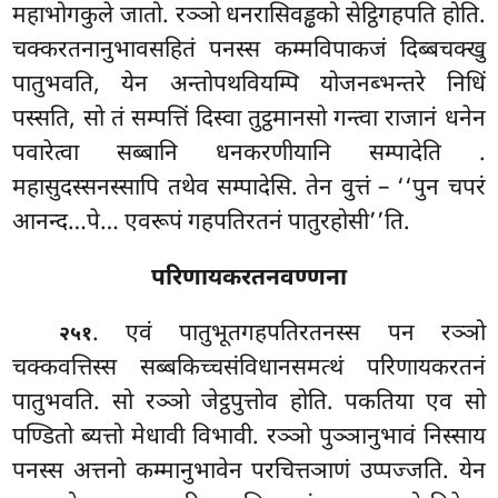
महाभोगकुले जातो. रञ्ञो धनरासिवड्ढको सेट्ठिगहपति होति.
चक्करतनानुभावसहितं पनस्स कम्मविपाकजं दिब्बचक्खु
पातुभवति, येन अन्तोपथवियम्पि योजनब्भन्तरे निधिं
पस्सति, सो तं सम्पत्तिं दिस्वा तुट्ठमानसो गन्त्वा राजानं धनेन
पवारेत्वा सब्बानि धनकरणीयानि सम्पादेति
.
महासुदस्सनस्सापि तथेव सम्पादेसि. तेन वुत्तं – ‘‘पुन चपरं
आनन्द…पे… एवरूपं गहपतिरतनं पातुरहोसी’’ति.
परिणायकरतनवण्णना
. एवं
पातुभूतगहपतिरतनस्स पन रञ्ञो
२५१
चक्कवत्तिस्स सब्बकिच्चसंविधानसमत्थं परिणायकरतनं
पातुभवति. सो रञ्ञो जेट्ठपुत्तोव होति. पकतिया एव सो
पण्डितो ब्यत्तो मेधावी विभावी. रञ्ञो पुञ्ञानुभावं निस्साय
पनस्स अत्तनो कम्मानुभावेन परचित्तञाणं उप्पज्जति. येन