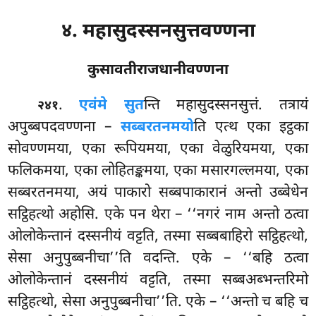
४. महासुदस्सनसुत्तवण्णना
कुसावतीराजधानीवण्णना
.
एवं
मे सुत
न्ति महासुदस्सनसुत्तं. तत्रायं
२४१
अपुब्बपदवण्णना –
सब्बरतनमयो
ति एत्थ एका इट्ठका
सोवण्णमया, एका रूपियमया, एका वेळुरियमया, एका
फलिकमया, एका लोहितङ्कमया, एका मसारगल्लमया, एका
सब्बरतनमया, अयं पाकारो सब्बपाकारानं अन्तो उब्बेधेन
सट्ठिहत्थो अहोसि. एके पन थेरा – ‘‘नगरं नाम अन्तो ठत्वा
ओलोकेन्तानं दस्सनीयं वट्टति, तस्मा सब्बबाहिरो सट्ठिहत्थो,
सेसा अनुपुब्बनीचा’’ति वदन्ति. एके – ‘‘बहि ठत्वा
ओलोकेन्तानं दस्सनीयं वट्टति, तस्मा सब्बअब्भन्तरिमो
सट्ठिहत्थो, सेसा अनुपुब्बनीचा’’ति. एके – ‘‘अन्तो च बहि च