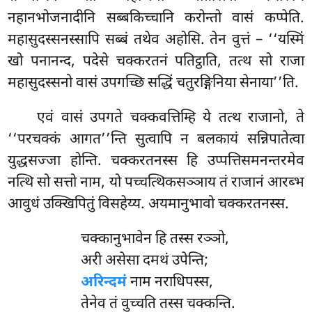
नहानभोजनादीनि सब्बकिच्चानि करोन्तो वासं कप्पेति.
महासुदस्सनस्सापि सब्बं तथेव अहोसि. तेन वुत्तं – ‘‘यस्मिं
खो पनानन्द, पदेसे चक्करतनं पतिट्ठाति, तत्थ सो राजा
महासुदस्सनो वासं उपगच्छि सद्धिं चतुरङ्गिनिया सेनाया’’ति.
एवं वासं उपगते चक्कवत्तिम्हि ये तत्थ राजानो, ते
‘‘परचक्कं आगत’’न्ति सुत्वापि न बलकायं सन्निपातेत्वा
युद्धसज्जा होन्ति. चक्करतनस्स हि उप्पत्तिसमनन्तरमेव
नत्थि सो सत्तो नाम, यो पच्चत्थिकसञ्ञाय तं राजानं आरब्भ
आवुधं उक्खिपितुं विसहेय्य. अयमानुभावो चक्करतनस्स.
चक्कानुभावेन
हि तस्स रञ्ञो,
अरी असेसा दमथं उपेन्ति;
अरिन्दमं
नाम नराधिपस्स,
तेनेव तं वुच्चति तस्स चक्कन्ति.