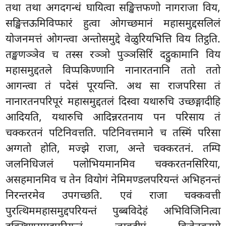
तथा तथा अगदगन्धं घायित्वा सङ्खित्तफणो नागराजा विय,
सङ्खित्तऊमिविप्फारं हुत्वा ओगच्छमानं महासमुद्दसलिलं
योजनमत्तं ओगन्त्वा अन्तोसमुद्दे वेळुरियभित्ति विय तिट्ठति.
तङ्खणञ्ञेव च तस्स रञ्ञो पुञ्ञसिरिं दट्ठुकामानि विय
महासमुद्दतले विप्पकिण्णानि
नानारतनानि ततो ततो
आगन्त्वा तं पदेसं पूरयन्ति. अथ सा राजपरिसा तं
नानारतनपरिपूरं महासमुद्दतलं दिस्वा यथारुचि उच्छङ्गादीहि
आदियति, यथारुचि आदिन्नरतनाय पन परिसाय तं
चक्करतनं पटिनिवत्तति. पटिनिवत्तमाने च तस्मिं परिसा
अग्गतो होति, मज्झे राजा, अन्ते चक्करतनं. तम्पि
जलनिधिजलं पलोभियमानमिव चक्करतनसिरिया,
असहमानमिव च तेन वियोगं नेमिमण्डलपरियन्तं अभिहनन्तं
निरन्तरमेव उपगच्छति. एवं राजा चक्कवत्ती
पुरत्थिममहासमुद्दपरियन्तं पुब्बविदेहं अभिविजिनित्वा