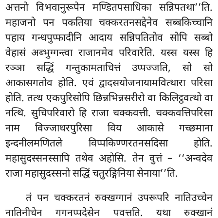
अत्तनो विभवानुरूपेन मण्डितपसाधिका सन्निपतथा’’ति.
महाजनो
पन पकतिया चक्करतनसद्देनेव सब्बकिच्चानि
पहाय गन्धपुप्फादीनि आदाय सन्निपतितोव सोपि सब्बो
वेहासं अब्भुग्गन्त्वा राजानमेव परिवारेति. यस्स यस्स हि
रञ्ञा सद्धिं गन्तुकामताचित्तं उप्पज्जति, सो सो
आकासगतोव होति. एवं द्वादसयोजनायामवित्थारा परिसा
होति. तत्थ एकपुरिसोपि छिन्नभिन्नसरीरो वा किलिट्ठवत्थो वा
नत्थि. सुचिपरिवारो हि राजा चक्कवत्ती. चक्कवत्तिपरिसा
नाम विज्जाधरपुरिसा विय आकासे गच्छमाना
इन्दनीलमणितले विप्पकिण्णरतनसदिसा होति.
महासुदस्सनस्सापि तथेव अहोसि. तेन वुत्तं – ‘‘अन्वदेव
राजा महासुदस्सनो सद्धिं चतुरङ्गिनिया सेनाया’’ति.
तं पन चक्करतनं रुक्खग्गानं उपरूपरि नातिउच्चेन
नातिनीचेन गगनप्पदेसेन पवत्तति. यथा रुक्खानं