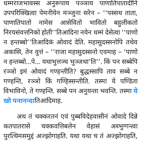
धम्मराजभावस्स अनुरूपाय पञ्ञाय पाणातिपातादीनि
उपपरिक्खित्वा पेमनीयेन मञ्जुना सरेन – ‘‘पस्सथ ताता,
पाणातिपातो नामेस आसेवितो भावितो बहुलीकतो
निरयसंवत्तनिको होती’’तिआदिना नयेन धम्मं देसेत्वा ‘‘पाणो
न हन्तब्बो’’तिआदिकं
ओवादं देति. महासुदस्सनोपि तथेव
अकासि, तेन वुत्तं – ‘‘राजा महासुदस्सनो एवमाह – ‘पाणो
न हन्तब्बो…पे… यथाभुत्तञ्च भुञ्जथा’ति’’. किं पन सब्बेपि
रञ्ञो इमं ओवादं गण्हन्तीति? बुद्धस्सापि ताव सब्बे न
गण्हन्ति, रञ्ञो किं गण्हिस्सन्तीति. तस्मा ये पण्डिता
विभाविनो, ते गण्हन्ति. सब्बे पन अनुयन्ता भवन्ति. तस्मा
ये
खो पनानन्दा
तिआदिमाह.
अथ तं चक्करतनं एवं पुब्बविदेहवासीनं ओवादे दिन्ने
कतपातरासे चक्कवत्तिबलेन वेहासं अब्भुग्गन्त्वा
पुरत्थिमसमुद्दं अज्झोगाहति. यथा यथा च तं अज्झोगाहति,