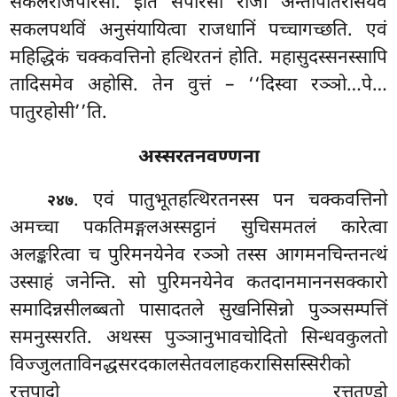
सकलराजपरिसा. इति सपरिसो राजा अन्तोपातरासेयेव
सकलपथविं अनुसंयायित्वा राजधानिं पच्चागच्छति. एवं
महिद्धिकं चक्कवत्तिनो हत्थिरतनं होति. महासुदस्सनस्सापि
तादिसमेव अहोसि. तेन वुत्तं – ‘‘दिस्वा रञ्ञो…पे…
पातुरहोसी’’ति.
अस्सरतनवण्णना
. एवं पातुभूतहत्थिरतनस्स पन चक्कवत्तिनो
२४७
अमच्चा पकतिमङ्गलअस्सट्ठानं सुचिसमतलं कारेत्वा
अलङ्करित्वा च पुरिमनयेनेव रञ्ञो तस्स आगमनचिन्तनत्थं
उस्साहं जनेन्ति. सो पुरिमनयेनेव कतदानमाननसक्कारो
समादिन्नसीलब्बतो पासादतले सुखनिसिन्नो पुञ्ञसम्पत्तिं
समनुस्सरति. अथस्स पुञ्ञानुभावचोदितो सिन्धवकुलतो
विज्जुलताविनद्धसरदकालसेतवलाहकरासिसस्सिरीको
रत्तपादो रत्ततुण्डो