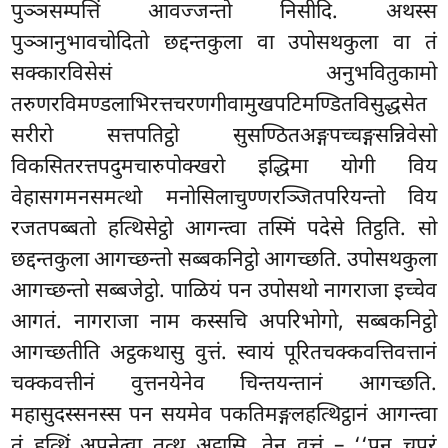
पुञ्ञसम्पत्तिं आवज्जन्तो निसीदि. अथस्स
पुञ्ञानुभावचोदितो छद्दन्तकुला वा उपोसथकुला वा तं
सक्कारविसेसं अनुभवितुकामो
तरुणरविमण्डलाभिरत्तचरणगीवामुखपटिमण्डितविसुद्धसेत
सरीरो सत्तपतिट्ठो सुसण्ठितअङ्गपच्चङ्गसन्निवेसो
विकसितरत्तपदुमचारुपोक्खरो इद्धिमा योगी विय
वेहासगमनसमत्थो मनोसिलाचुण्णरञ्जितपरियन्तो विय
रजतपब्बतो हत्थिसेट्ठो आगन्त्वा तस्मिं पदेसे तिट्ठति. सो
छद्दन्तकुला आगच्छन्तो सब्बकनिट्ठो आगच्छति. उपोसथकुला
आगच्छन्तो सब्बजेट्ठो. पाळियं पन उपोसथो नागराजा इच्चेव
आगतं. नागराजा नाम कस्सचि अपरिभोगो, सब्बकनिट्ठो
आगच्छतीति अट्ठकथासु वुत्तं. स्वायं पूरितचक्कवत्तिवत्तानं
चक्कवत्तीनं वुत्तनयेनेव चिन्तयन्तानं आगच्छति.
महासुदस्सनस्स पन सयमेव पकतिमङ्गलहत्थिट्ठानं आगन्त्वा
तं हत्थिं अपनेत्वा तत्थ अट्ठासि. तेन वुत्तं – ‘‘पुन चपरं