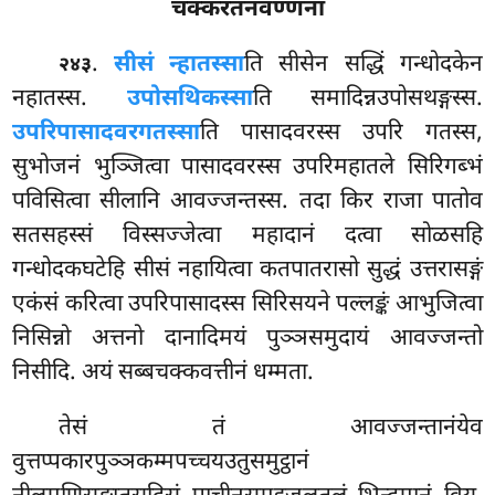
चक्करतनवण्णना
.
सीसं न्हातस्सा
ति सीसेन सद्धिं गन्धोदकेन
२४३
नहातस्स.
उपोसथिकस्सा
ति समादिन्नउपोसथङ्गस्स.
उपरिपासादवरगतस्सा
ति पासादवरस्स उपरि गतस्स,
सुभोजनं भुञ्जित्वा पासादवरस्स उपरिमहातले सिरिगब्भं
पविसित्वा सीलानि आवज्जन्तस्स. तदा किर राजा पातोव
सतसहस्सं विस्सज्जेत्वा महादानं दत्वा सोळसहि
गन्धोदकघटेहि सीसं नहायित्वा कतपातरासो सुद्धं उत्तरासङ्गं
एकंसं करित्वा उपरिपासादस्स सिरिसयने पल्लङ्कं आभुजित्वा
निसिन्नो अत्तनो दानादिमयं पुञ्ञसमुदायं आवज्जन्तो
निसीदि. अयं सब्बचक्कवत्तीनं धम्मता.
तेसं तं आवज्जन्तानंयेव
वुत्तप्पकारपुञ्ञकम्मपच्चयउतुसमुट्ठानं