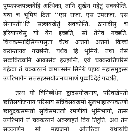
पुप्फफलपल्लवेहि अत्थिका, तानि सुखेन गहेतुं सक्कोन्ति.
यथा च भूमियं ठिता ‘‘एस राजा, एस उपराजा, एस
सेनापती’’ति सल्लक्खेतुं सक्कोन्ति. ठानादीसु च
इरियापथेसु यो येन इच्छति, सो तेनेव गच्छति.
चित्तकम्मादिसिप्पपसुता चेत्थ अत्तनो अत्तनो किच्चं
करोन्तायेव गच्छन्ति. यथेव हि भूमियं, तथा तेसं
सब्बकिच्चानि आकासेव इज्झन्ति. एवं चक्कवत्तिपरिसं
गहेत्वा तं चक्करतनं वामपस्सेन सिनेरुं पहाय महासमुद्दस्स
उपरिभागेन सत्तसहस्सयोजनप्पमाणं पुब्बविदेहं गच्छति.
तत्थ यो विनिब्बेधेन द्वादसयोजनाय, परिक्खेपतो
छत्तिंसयोजनाय परिसाय सन्निवेसक्खमो
सुलभाहारूपकरणो
छायुदकसम्पन्नो सुचिसमतलो रमणीयो भूमिभागो, तस्स
उपरिभागे तं चक्करतनं अक्खाहतं विय तिट्ठति. अथ तेन
सञ्ञाणेन सो महाजनो ओतरित्वा यथारुचि