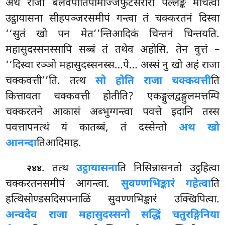
अथ राजा बलवपीतिपामोज्जफुटसरीरो पल्लङ्कं मोचेत्वा
उट्ठायासना सीहपञ्जरसमीपं गन्त्वा तं चक्करतनं दिस्वा
‘‘सुतं खो पन मेत’’न्तिआदिकं चिन्तनं चिन्तयति.
महासुदस्सनस्सापि सब्बं तं तथेव अहोसि. तेन वुत्तं –
‘‘दिस्वा रञ्ञो महासुदस्सनस्स…पे… अस्सं नु खो अहं राजा
चक्कवत्ती’’ति. तत्थ
सो होति राजा चक्कवत्ती
ति
कित्तावता चक्कवत्ती होतीति? एकङ्गुलद्वङ्गुलमत्तम्पि
चक्करतने आकासं अब्भुग्गन्त्वा पवत्ते इदानि तस्स
पवत्तापनत्थं यं कातब्बं, तं दस्सेन्तो
अथ खो
आनन्दा
तिआदिमाह.
. तत्थ
उट्ठायासना
ति निसिन्नासनतो उट्ठहित्वा
२४४
चक्करतनसमीपं आगन्त्वा.
सुवण्णभिङ्कारं गहेत्वा
ति
हत्थिसोण्डसदिसपनाळिं सुवण्णभिङ्कारं उक्खिपित्वा.
अन्वदेव राजा महासुदस्सनो सद्धिं चतुरङ्गिनिया