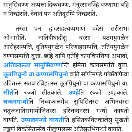
मानुसिवण्णं अप्पत्ता दिब्बवण्णं. मनुस्सानञ्हि वण्णाभा बहि
न निच्छरति. देवानं पन अतिदूरम्पि निच्छरति.
तस्सा पन द्वादसहत्थप्पमाणं पदेसं सरीराभा
ओभासेति. नातिदीघादीसु चस्सा पठमयुगळेन
आरोहसम्पत्ति, दुतिययुगळेन परिणाहसम्पत्ति, ततिययुगळेन
वण्णसम्पत्ति वुत्ता. छहि वापि एतेहि कायविपत्तिया अभावो,
अतिक्कन्ता मानुसिवण्ण
न्ति इमिना कायसम्पत्ति वुत्ता.
तूलपिचुनो वा कप्पासपिचुनो
वाति सप्पिमण्डे पक्खिपित्वा
ठपितस्स सतवारविहतस्स तूलपिचुनो वा कप्पासपिचुनो वा.
सीते
ति रञ्ञो सीतकाले.
उण्हे
ति रञ्ञो उण्हकाले.
चन्दनगन्धो
ति निच्चकालमेव सुपिसितस्स
अभिनवस्स
चतुज्जातिसमायोजितस्स
हरिचन्दनस्स गन्धो कायतो
वायति.
उप्पलगन्धो वायती
ति हसितकथितकालेसु मुखतो
तङ्खणं विकसितस्सेव नीलुप्पलस्स अतिसुरभिगन्धो वायति.