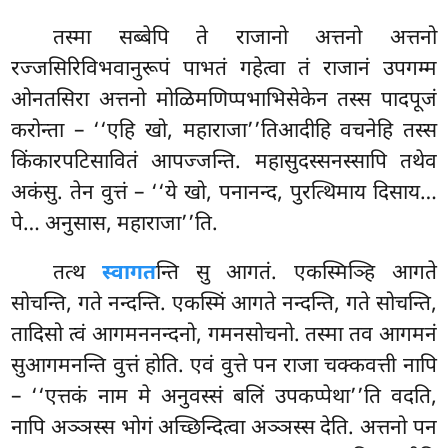
तस्मा सब्बेपि ते राजानो अत्तनो अत्तनो
रज्जसिरिविभवानुरूपं पाभतं गहेत्वा तं राजानं उपगम्म
ओनतसिरा अत्तनो मोळिमणिप्पभाभिसेकेन तस्स पादपूजं
करोन्ता – ‘‘एहि खो, महाराजा’’तिआदीहि वचनेहि तस्स
किंकारपटिसावितं आपज्जन्ति. महासुदस्सनस्सापि तथेव
अकंसु. तेन वुत्तं – ‘‘ये खो, पनानन्द, पुरत्थिमाय दिसाय…
पे… अनुसास, महाराजा’’ति.
तत्थ
स्वागत
न्ति सु आगतं. एकस्मिञ्हि आगते
सोचन्ति, गते नन्दन्ति. एकस्मिं आगते नन्दन्ति, गते सोचन्ति,
तादिसो त्वं आगमननन्दनो, गमनसोचनो. तस्मा तव आगमनं
सुआगमनन्ति वुत्तं होति. एवं वुत्ते पन राजा चक्कवत्ती नापि
– ‘‘एत्तकं नाम मे अनुवस्सं बलिं उपकप्पेथा’’ति वदति,
नापि अञ्ञस्स भोगं अच्छिन्दित्वा अञ्ञस्स देति. अत्तनो पन