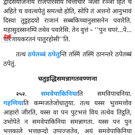
द्वादसयोजनाय राजपरिसाय चित्ताचारं ञत्वा रञ्ञो हिते च
अहिते च ववत्थपेतुं समत्थो होति, सोपि तं अत्तनो आनुभावं
दिस्वा तुट्ठहदयो राजानं सब्बकिच्चानुसासनेन पवारेति.
महासुदस्सनम्पि तथेव पवारेसि. तेन वुत्तं – ‘‘पुन चपरं…पे…
📜
परिणायकरतनं पातुरहोसी’’ति.
तत्थ
ठपेतब्बं ठपेतु
न्ति तस्मिं तस्मिं ठानन्तरे ठपेतब्बं
ठपेतुं.
चतुइद्धिसमन्नागतवण्णना
.
समवेपाकिनिया
ति समविपाचनिया.
२५२
गहणिया
ति कम्मजतेजोधातुया. तत्थ यस्स भुत्तमत्तोव
आहारो जीरति, यस्स वा
पन पुटभत्तं विय तत्थेव तिट्ठति,
उभोपेते न समवेपाकिनिया समन्नागता. यस्स पन पुन
भत्तकाले भत्तछन्दो उप्पज्जतेव, अयं समवेपाकिनिया