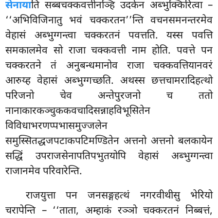
सेनाया
ति सब्बचक्कवत्तीनञ्हि उदकेन अब्भुक्किरित्वा –
‘‘अभिविजिनातु भवं चक्करतन’’न्ति वचनसमनन्तरमेव
वेहासं अब्भुग्गन्त्वा चक्करतनं पवत्तति. यस्स पवत्ति
समकालमेव सो राजा चक्कवत्ती नाम होति. पवत्ते पन
चक्करतने तं अनुबन्धमानोव राजा चक्कवत्तियानवरं
आरुय्ह वेहासं अब्भुग्गच्छति. अथस्स छत्तचामरादिहत्थो
परिजनो चेव अन्तेपुरजनो च ततो
नानाकारकञ्चुककवचादिसन्नाहविभूसितेन
विविधाभरणप्पभासमुज्जलेन
समुस्सितद्धजपटाकपटिमण्डितेन अत्तनो अत्तनो बलकायेन
सद्धिं उपराजसेनापतिपभुतयोपि वेहासं अब्भुग्गन्त्वा
राजानमेव परिवारेन्ति.
राजयुत्ता पन जनसङ्गहत्थं नगरवीथीसु भेरियो
चरापेन्ति – ‘‘ताता, अम्हाकं रञ्ञो चक्करतनं निब्बत्तं,