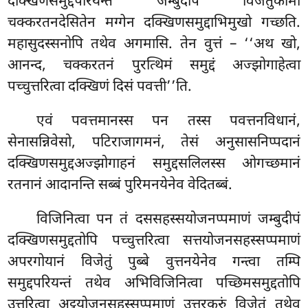
दक्खिणसमुद्दपरियन्तं जम्बुदीपं विजेतुकामो
चक्करतनदेसितेन मग्गेन दक्खिणसमुद्दाभिमुखो गच्छति.
महासुदस्सनोपि तथेव अगमासि. तेन वुत्तं – ‘‘अथ खो,
आनन्द, चक्करतनं पुरत्थिमं समुद्दं अज्झोगाहेत्वा
पच्चुत्तरित्वा दक्खिणं दिसं पवत्ती’’ति.
एवं पवत्तमानस्स पन तस्स पवत्तनविधानं,
सेनासन्निवेसो, पटिराजागमनं, तेसं अनुसासनिप्पदानं
दक्खिणसमुद्दअज्झोगाहनं समुद्दसलिलस्स ओगच्छमानं
रतनानं आदानन्ति सब्बं पुरिमनयेनेव वेदितब्बं.
विजिनित्वा पन तं दससहस्सयोजनप्पमाणं जम्बुदीपं
दक्खिणसमुद्दतोपि पच्चुत्तरित्वा सत्तयोजनसहस्सप्पमाणं
अपरगोयानं विजेतुं पुब्बे वुत्तनयेनेव गन्त्वा तम्पि
समुद्दपरियन्तं तथेव अभिविजिनित्वा पच्छिमसमुद्दतोपि
उत्तरित्वा अट्ठयोजनसहस्सप्पमाणं उत्तरकुरुं विजेतुं तथेव