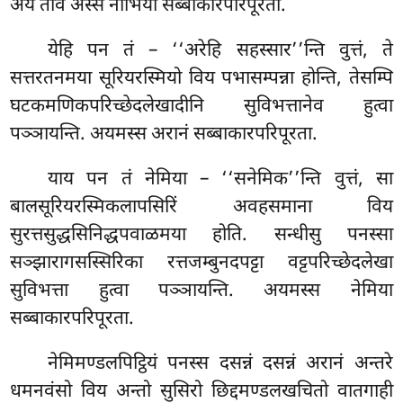
अयं ताव अस्स नाभिया सब्बाकारपरिपूरता.
येहि
पन तं – ‘‘अरेहि सहस्सार’’न्ति वुत्तं, ते
सत्तरतनमया सूरियरस्मियो विय पभासम्पन्ना होन्ति, तेसम्पि
घटकमणिकपरिच्छेदलेखादीनि सुविभत्तानेव हुत्वा
पञ्ञायन्ति. अयमस्स अरानं सब्बाकारपरिपूरता.
याय पन तं नेमिया – ‘‘सनेमिक’’न्ति वुत्तं, सा
बालसूरियरस्मिकलापसिरिं अवहसमाना विय
सुरत्तसुद्धसिनिद्धपवाळमया होति. सन्धीसु पनस्सा
सञ्झारागसस्सिरिका रत्तजम्बुनदपट्टा वट्टपरिच्छेदलेखा
सुविभत्ता हुत्वा पञ्ञायन्ति. अयमस्स नेमिया
सब्बाकारपरिपूरता.
नेमिमण्डलपिट्ठियं पनस्स दसन्नं दसन्नं अरानं अन्तरे
धमनवंसो विय अन्तो सुसिरो छिद्दमण्डलखचितो वातगाही