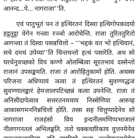
आनन्द…पे… नागराजा’’ति.
एवं
पातुभूतं पन तं हत्थिरतनं दिस्वा हत्थिगोपकादयो
हट्ठतुट्ठा वेगेन गन्त्वा रञ्ञो आरोचेन्ति. राजा तुरिततुरितो
आगन्त्वा तं दिस्वा पसन्नचित्तो – ‘‘भद्दकं वत भो हत्थियानं,
सचे दमथं उपेय्या’’ति चिन्तयन्तो हत्थं
पसारेति. अथ सो
घरधेनुवच्छको विय कण्णे ओलम्बित्वा सूरतभावं दस्सेन्तो
राजानं उपसङ्कमति. राजा तं आरोहितुकामो होति. अथस्स
परिजना अधिप्पायं ञत्वा तं हत्थिरतनं सुवण्णद्धजं
सुवण्णालङ्कारं हेमजालपटिच्छन्नं कत्वा उपनेन्ति. राजा तं
अनिसीदापेत्वाव सत्तरतनमयाय निस्सेणिया आरुय्ह
आकासगमननिन्नचित्तो होति. तस्स सह चित्तुप्पादेनेव सो
नागराजा राजहंसो विय इन्दनीलमणिप्पभाजालं
नीलगगनतलं अभिलङ्घति. ततो चक्कचारिकाय वुत्तनयेनेव