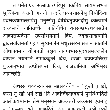
तं पनेतं एवं सब्बाकारपरिपूरं पकतिया सायमासभत्तं
भुञ्जित्वा अत्तनो अत्तनो घरद्वारे पञ्ञत्तासनेसु निसीदित्वा
पवत्तकथासल्लापेसु मनुस्सेसु वीथिचतुक्कादीसु
कीळमाने
दारकजने नातिउच्चेन नातिनीचेन वनसण्डमत्थकासन्नेन
आकासप्पदेसेन उपसोभयमानं विय, रुक्खसाखग्गानि
द्वादसयोजनतो पट्ठाय सुय्यमानेन मधुरस्सरेन
सत्तानं सोतानि
ओधापयमानं योजनतो पट्ठाय नानप्पभासमुदयसमुज्जलेन
वण्णेन नयनानि समाकड्ढन्तं विय, रञ्ञो चक्कवत्तिस्स
पुञ्ञानुभावं उग्घोसयन्तं विय, राजधानिया अभिमुखं
आगच्छति.
अथस्स चक्करतनस्स सद्दसवनेनेव – ‘‘कुतो नु खो,
कस्स नु खो अयं सद्दो’’ति आवज्जितहदयानं पुरत्थिमदिसं
आलोकयमानानं तेसं मनुस्सानं अञ्ञतरो अञ्ञतरं एवमाह
– ‘‘पस्सथ, भो, अच्छरियं, अयं पुण्णचन्दो पुब्बे एको