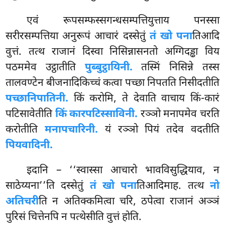
एवं रूपसम्फस्सगन्धसम्पत्तियुत्ताय पनस्सा
सरीरसम्पत्तिया अनुरूपं आचारं दस्सेतुं
तं खो पना
तिआदि
वुत्तं. तत्थ राजानं दिस्वा निसिन्नासनतो अग्गिदड्ढा विय
पठममेव उट्ठातीति
पुब्बुट्ठायिनी.
तस्मिं निसिन्ने तस्स
तालवण्टेन बीजनादिकिच्चं कत्वा पच्छा निपतति निसीदतीति
पच्छानिपातिनी.
किं करोमि, ते देवाति वाचाय किं-कारं
पटिसावेतीति
किं कारपटिस्साविनी.
रञ्ञो मनापमेव चरति
करोतीति
मनापचारिनी.
यं रञ्ञो पियं तदेव वदतीति
पियवादिनी.
इदानि – ‘‘स्वास्सा आचारो भावविसुद्धियाव, न
साठेय्यना’’ति दस्सेतुं
तं खो पना
तिआदिमाह. तत्थ
नो
अतिचरी
ति न अतिक्कमित्वा चरि, ठपेत्वा राजानं अञ्ञं
पुरिसं चित्तेनपि न पत्थेसीति वुत्तं होति.