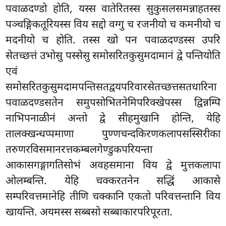
पवाळदण्डो होति, यस्स वातेरितस्स सुकुसलसमन्नाहतस्स
पञ्चङ्गिकतूरियस्स विय सद्दो वग्गु च रजनीयो च कमनीयो च
मदनीयो च होति. तस्स खो पन पवाळदण्डस्स उपरि
सेतच्छत्तं उभोसु पस्सेसु समोसरितकुसुमदामानं द्वे पन्तियोति
एवं
समोसरितकुसुमदामपन्तिसतद्वयपरिवारसेतच्छत्तसतधारिना
पवाळदण्डसतेन समुपसोभितनेमिपरिक्खेपस्स द्विन्नम्पि
नाभिपनाळीनं अन्तो द्वे सीहमुखानि होन्ति, येहि
तालक्खन्धप्पमाणा पुण्णचन्दकिरणकलापसस्सिरीका
तरुणरविसमानरत्तकम्बलगेण्डुकपरियन्ता
आकासगङ्गागतिसोभं अवहसमाना विय द्वे मुत्तकलापा
ओलम्बन्ति. येहि चक्करतनेन सद्धिं आकासे
सम्परिवत्तमानेहि तीणि चक्कानि एकतो परिवत्तन्तानि विय
खायन्ति. अयमस्स सब्बसो सब्बाकारपरिपूरता.