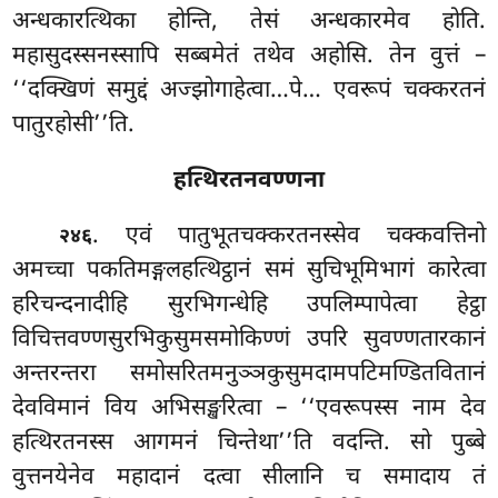
अन्धकारत्थिका होन्ति, तेसं अन्धकारमेव होति.
महासुदस्सनस्सापि सब्बमेतं तथेव अहोसि. तेन वुत्तं –
‘‘दक्खिणं समुद्दं अज्झोगाहेत्वा…पे… एवरूपं चक्करतनं
पातुरहोसी’’ति.
हत्थिरतनवण्णना
. एवं पातुभूतचक्करतनस्सेव चक्कवत्तिनो
२४६
अमच्चा पकतिमङ्गलहत्थिट्ठानं समं सुचिभूमिभागं कारेत्वा
हरिचन्दनादीहि सुरभिगन्धेहि उपलिम्पापेत्वा हेट्ठा
विचित्तवण्णसुरभिकुसुमसमोकिण्णं उपरि सुवण्णतारकानं
अन्तरन्तरा समोसरितमनुञ्ञकुसुमदामपटिमण्डितवितानं
देवविमानं विय अभिसङ्खरित्वा – ‘‘एवरूपस्स नाम देव
हत्थिरतनस्स आगमनं चिन्तेथा’’ति वदन्ति. सो पुब्बे
वुत्तनयेनेव महादानं दत्वा सीलानि च समादाय तं