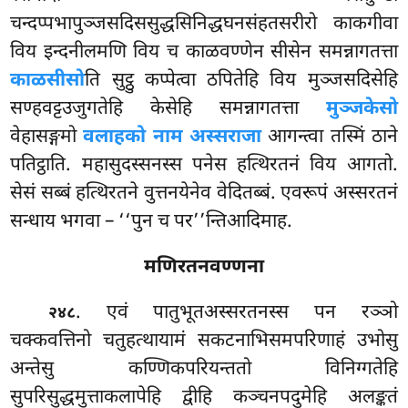
चन्दप्पभापुञ्जसदिससुद्धसिनिद्धघनसंहतसरीरो काकगीवा
विय इन्दनीलमणि विय च काळवण्णेन सीसेन समन्नागतत्ता
काळसीसो
ति सुट्ठु कप्पेत्वा ठपितेहि विय मुञ्जसदिसेहि
सण्हवट्टउजुगतेहि केसेहि समन्नागतत्ता
मुञ्जकेसो
वेहासङ्गमो
वलाहको नाम अस्सराजा
आगन्त्वा तस्मिं ठाने
पतिट्ठाति. महासुदस्सनस्स पनेस हत्थिरतनं विय आगतो.
सेसं सब्बं हत्थिरतने
वुत्तनयेनेव वेदितब्बं. एवरूपं अस्सरतनं
सन्धाय भगवा – ‘‘पुन च पर’’न्तिआदिमाह.
मणिरतनवण्णना
. एवं पातुभूतअस्सरतनस्स पन रञ्ञो
२४८
चक्कवत्तिनो चतुहत्थायामं सकटनाभिसमपरिणाहं उभोसु
अन्तेसु कण्णिकपरियन्ततो विनिग्गतेहि
सुपरिसुद्धमुत्ताकलापेहि द्वीहि कञ्चनपदुमेहि अलङ्कतं