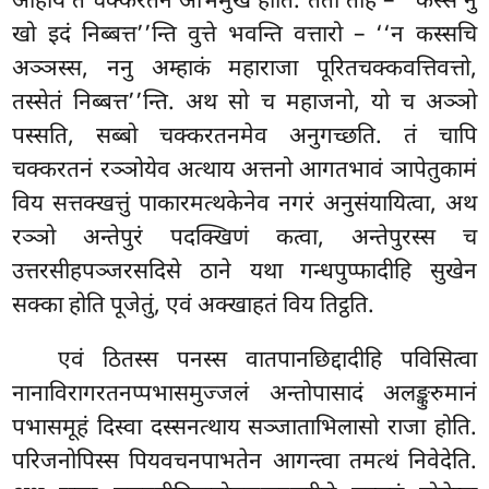
ओहाय तं चक्करतनं अभिमुखं होति. ततो तेहि – ‘‘कस्स नु
खो इदं निब्बत्त’’न्ति वुत्ते भवन्ति वत्तारो – ‘‘न कस्सचि
अञ्ञस्स, ननु अम्हाकं महाराजा पूरितचक्कवत्तिवत्तो,
तस्सेतं निब्बत्त’’न्ति. अथ सो च महाजनो, यो च अञ्ञो
पस्सति, सब्बो चक्करतनमेव अनुगच्छति. तं चापि
चक्करतनं रञ्ञोयेव अत्थाय अत्तनो आगतभावं ञापेतुकामं
विय सत्तक्खत्तुं पाकारमत्थकेनेव
नगरं अनुसंयायित्वा, अथ
रञ्ञो अन्तेपुरं पदक्खिणं कत्वा, अन्तेपुरस्स च
उत्तरसीहपञ्जरसदिसे ठाने यथा गन्धपुप्फादीहि सुखेन
सक्का होति पूजेतुं, एवं अक्खाहतं विय तिट्ठति.
एवं ठितस्स पनस्स वातपानछिद्दादीहि पविसित्वा
नानाविरागरतनप्पभासमुज्जलं अन्तोपासादं अलङ्कुरुमानं
पभासमूहं दिस्वा दस्सनत्थाय सञ्जाताभिलासो
राजा होति.
परिजनोपिस्स पियवचनपाभतेन आगन्त्वा तमत्थं निवेदेति.