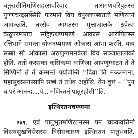
चतुरासीतिमणिसहस्सपरिवारं तारागणपरिवुतस्स
पुण्णचन्दसस्सिरिं फरमानं
विय वेपुल्लपब्बततो मणिरतनं
आगच्छति. तस्सेवं आगतस्स मुत्ताजालके ठपेत्वा
वेळुपरम्पराय सट्ठिहत्थप्पमाणं आकासं आरोपितस्स
रत्तिभागे समन्ता योजनप्पमाणं ओकासं आभा फरति, याय
सब्बो सो ओकासो अरुणुग्गमनवेला विय सञ्जातालोको
होति. ततो कस्सका कसिकम्मं वाणिजा आपणुग्घाटनं ते ते
सिप्पिनो तं तं कम्मन्तं पयोजेन्ति ‘‘दिवा’’ति मञ्ञमाना.
महासुदस्सनस्सापि सब्बं तं तथेव अहोसि. तेन वुत्तं – ‘‘पुन
च परं आनन्द,…पे… मणिरतनं पातुरहोसी’’ति.
इत्थिरतनवण्णना
. एवं पातुभूतमणिरतनस्स पन चक्कवत्तिनो
२४९
विसयसुखविसेसस्स विसेसकारणं इत्थिरतनं पातुभवति.