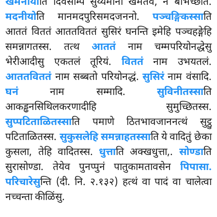
खमनीयो
ति दिवसम्पि सुय्यमानो खमतेव, न बीभच्छेति.
मदनीयो
ति
मानमदपुरिसमदजननो.
पञ्चङ्गिकस्सा
ति
आततं विततं आततविततं
सुसिरं घनन्ति इमेहि पञ्चहङ्गेहि
समन्नागतस्स. तत्थ
आततं
नाम चम्मपरियोनद्धेसु
भेरीआदीसु एकतलं तूरियं.
विततं
नाम उभयतलं.
आततविततं
नाम सब्बतो परियोनद्धं.
सुसिरं
नाम वंसादि.
घनं
नाम सम्मादि.
सुविनीतस्सा
ति
आकड्ढनसिथिलकरणादीहि सुमुच्छितस्स.
सुप्पटिताळितस्सा
ति पमाणे ठितभावजाननत्थं सुट्ठु
पटिताळितस्स.
सुकुसलेहि समन्नाहतस्सा
ति ये वादितुं छेका
कुसला, तेहि वादितस्स.
धुत्ता
ति अक्खधुत्ता,.
सोण्डा
ति
सुरासोण्डा. तेयेव पुनप्पुनं पातुकामतावसेन
पिपासा.
परिचारेसु
न्ति (दी. नि. २.१३२) हत्थं वा पादं वा चालेत्वा
नच्चन्ता कीळिंसु.