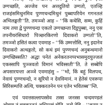
उग्गच्छति, अज्जेव पन अत्तदुतियो उग्गतो, एतञ्हि
राजहंसमिथुनमिव पुण्णचन्दमिथुनं पुब्बापरियेन गगनतलं
अभिलङ्घती’’ति. तमञ्ञो आह – ‘‘किं कथेसि, सम्म, कुहिं
नाम तया द्वे पुण्णचन्दा एकतो उग्गच्छन्ता दिट्ठपुब्बा, ननु एस
तपनीयरंसिधारो पिञ्छरकिरणो दिवाकरो उग्गतो’’ति,
तमञ्ञो हसितं कत्वा एवमाह – ‘‘किं उम्मत्तोसि, ननु इदानेव
दिवाकरो अत्थङ्गतो, सो कथं इमं पुण्णचन्दं अनुबन्धमानो
उग्गच्छिस्सति? अद्धा पनेतं अनेकरतनप्पभासमुदयुज्जलं
एकस्सापि पुञ्ञवतो विमानं भविस्सती’’ति. ते सब्बेपि
अपसारयन्ता अञ्ञे एवमाहंसु – ‘‘भो, किं बहुं विलपथ,
नेवायं पुण्णचन्दो, न सूरियो न देवविमानं. न हेतेसं एवरूपा
सिरिसम्पत्ति अत्थि, चक्करतनेन पन एतेन भवितब्ब’’न्ति.
एवं पवत्तसल्लापस्सेव तस्स जनस्स चन्दमण्डलं