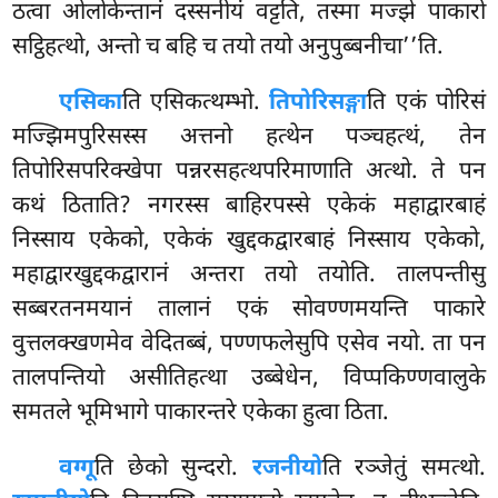
ठत्वा ओलोकेन्तानं दस्सनीयं वट्टति, तस्मा मज्झे पाकारो
सट्ठिहत्थो, अन्तो च बहि च तयो तयो अनुपुब्बनीचा’’ति.
एसिका
ति एसिकत्थम्भो.
तिपोरिसङ्गा
ति एकं पोरिसं
मज्झिमपुरिसस्स अत्तनो हत्थेन पञ्चहत्थं, तेन
तिपोरिसपरिक्खेपा पन्नरसहत्थपरिमाणाति अत्थो. ते पन
कथं ठिताति? नगरस्स बाहिरपस्से एकेकं महाद्वारबाहं
निस्साय एकेको, एकेकं खुद्दकद्वारबाहं निस्साय एकेको,
महाद्वारखुद्दकद्वारानं अन्तरा तयो तयोति. तालपन्तीसु
सब्बरतनमयानं तालानं एकं सोवण्णमयन्ति पाकारे
वुत्तलक्खणमेव वेदितब्बं, पण्णफलेसुपि एसेव नयो. ता पन
तालपन्तियो असीतिहत्था उब्बेधेन, विप्पकिण्णवालुके
समतले भूमिभागे पाकारन्तरे एकेका हुत्वा ठिता.
वग्गू
ति छेको सुन्दरो.
रजनीयो
ति रञ्जेतुं समत्थो.