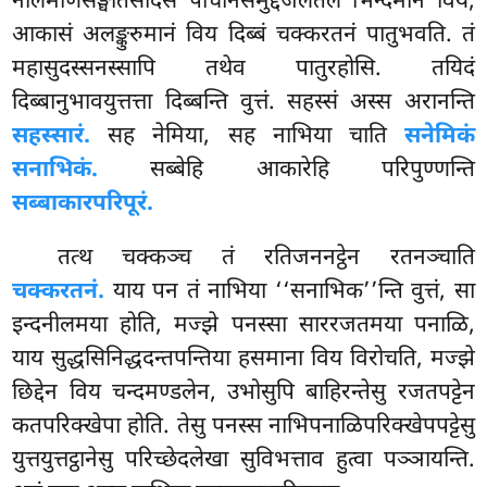
नीलमणिसङ्घातसदिसं पाचीनसमुद्दजलतलं भिन्दमानं विय,
आकासं अलङ्कुरुमानं विय दिब्बं चक्करतनं पातुभवति. तं
महासुदस्सनस्सापि तथेव पातुरहोसि. तयिदं
दिब्बानुभावयुत्तत्ता दिब्बन्ति वुत्तं. सहस्सं अस्स अरानन्ति
सहस्सारं.
सह नेमिया, सह नाभिया चाति
सनेमिकं
सनाभिकं.
सब्बेहि आकारेहि परिपुण्णन्ति
सब्बाकारपरिपूरं.
तत्थ चक्कञ्च तं रतिजननट्ठेन रतनञ्चाति
चक्करतनं.
याय पन तं नाभिया ‘‘सनाभिक’’न्ति वुत्तं, सा
इन्दनीलमया होति, मज्झे पनस्सा साररजतमया पनाळि,
याय
सुद्धसिनिद्धदन्तपन्तिया हसमाना विय विरोचति, मज्झे
छिद्देन विय चन्दमण्डलेन, उभोसुपि बाहिरन्तेसु रजतपट्टेन
कतपरिक्खेपा होति. तेसु पनस्स नाभिपनाळिपरिक्खेपपट्टेसु
युत्तयुत्तट्ठानेसु परिच्छेदलेखा सुविभत्ताव हुत्वा पञ्ञायन्ति.