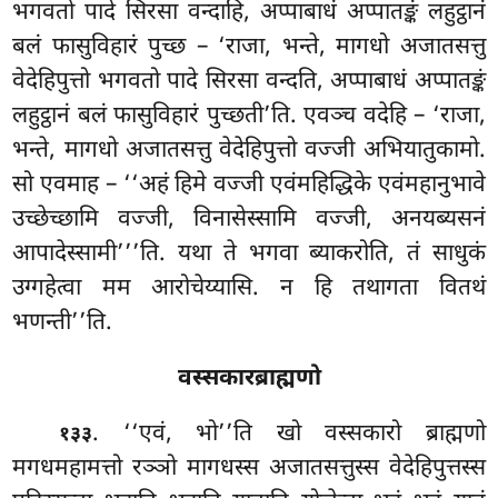
भगवतो पादे सिरसा वन्दाहि, अप्पाबाधं अप्पातङ्कं लहुट्ठानं
बलं फासुविहारं पुच्छ – ‘राजा, भन्ते, मागधो अजातसत्तु
वेदेहिपुत्तो भगवतो पादे सिरसा वन्दति, अप्पाबाधं अप्पातङ्कं
लहुट्ठानं बलं फासुविहारं पुच्छती’ति. एवञ्च वदेहि – ‘राजा,
भन्ते, मागधो अजातसत्तु वेदेहिपुत्तो वज्जी अभियातुकामो.
सो एवमाह – ‘‘अहं हिमे वज्जी एवंमहिद्धिके एवंमहानुभावे
उच्छेच्छामि वज्जी, विनासेस्सामि वज्जी, अनयब्यसनं
आपादेस्सामी’’’ति. यथा ते भगवा ब्याकरोति, तं साधुकं
उग्गहेत्वा मम आरोचेय्यासि. न हि तथागता वितथं
भणन्ती’’ति.
वस्सकारब्राह्मणो
. ‘‘एवं, भो’’ति खो वस्सकारो ब्राह्मणो
१३३
मगधमहामत्तो रञ्ञो मागधस्स अजातसत्तुस्स वेदेहिपुत्तस्स