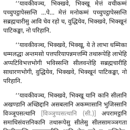
‘‘यावकीवञ्च, भिक्खवे, भिक्खू मेत्तं वचीकम्मं
पच्चुपट्ठापेस्सन्ति
…पे… मेत्तं मनोकम्मं पच्चुपट्ठापेस्सन्ति
सब्रह्मचारीसु आवि चेव रहो च, वुद्धियेव, भिक्खवे, भिक्खूनं
पाटिकङ्खा, नो परिहानि.
‘‘यावकीवञ्च, भिक्खवे, भिक्खू, ये ते लाभा धम्मिका
धम्मलद्धा अन्तमसो पत्तपरियापन्नमत्तम्पि तथारूपेहि लाभेहि
अप्पटिविभत्तभोगी भविस्सन्ति सीलवन्तेहि सब्रह्मचारीहि
साधारणभोगी, वुद्धियेव, भिक्खवे, भिक्खूनं पाटिकङ्खा, नो
परिहानि.
‘‘यावकीवञ्च, भिक्खवे, भिक्खू यानि कानि सीलानि
अखण्डानि अच्छिद्दानि असबलानि अकम्मासानि भुजिस्सानि
विञ्ञूपसत्थानि
[विञ्ञुप्पसत्थानि (सी.)]
अपरामट्ठानि
समाधिसंवत्तनिकानि तथारूपेसु सीलेसु सीलसामञ्ञगता