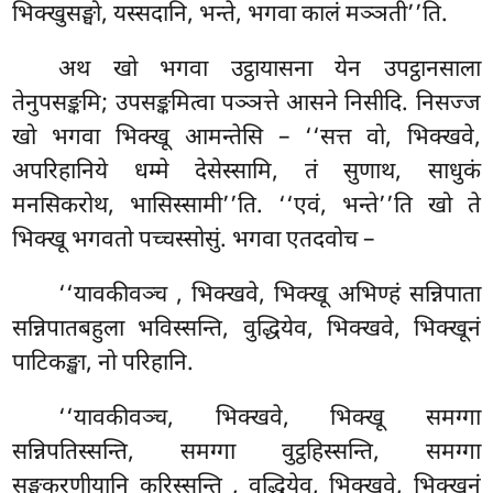
भिक्खुसङ्घो, यस्सदानि, भन्ते, भगवा कालं मञ्ञती’’ति.
अथ
खो भगवा उट्ठायासना येन उपट्ठानसाला
तेनुपसङ्कमि; उपसङ्कमित्वा पञ्ञत्ते आसने निसीदि. निसज्ज
खो भगवा भिक्खू आमन्तेसि – ‘‘सत्त वो, भिक्खवे,
अपरिहानिये धम्मे देसेस्सामि, तं सुणाथ, साधुकं
मनसिकरोथ, भासिस्सामी’’ति. ‘‘एवं, भन्ते’’ति खो ते
भिक्खू भगवतो पच्चस्सोसुं. भगवा एतदवोच –
‘‘यावकीवञ्च
, भिक्खवे, भिक्खू अभिण्हं सन्निपाता
सन्निपातबहुला भविस्सन्ति, वुद्धियेव, भिक्खवे, भिक्खूनं
पाटिकङ्खा, नो परिहानि.
‘‘यावकीवञ्च, भिक्खवे, भिक्खू समग्गा
सन्निपतिस्सन्ति, समग्गा वुट्ठहिस्सन्ति, समग्गा
सङ्घकरणीयानि
करिस्सन्ति
, वुद्धियेव, भिक्खवे, भिक्खूनं