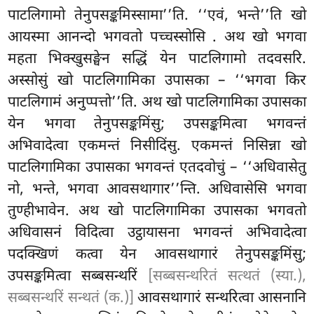
पाटलिगामो तेनुपसङ्कमिस्सामा’’ति. ‘‘एवं, भन्ते’’ति खो
आयस्मा आनन्दो भगवतो पच्चस्सोसि
. अथ खो भगवा
महता भिक्खुसङ्घेन सद्धिं येन पाटलिगामो तदवसरि.
अस्सोसुं खो पाटलिगामिका उपासका – ‘‘भगवा किर
पाटलिगामं अनुप्पत्तो’’ति. अथ खो पाटलिगामिका उपासका
येन भगवा तेनुपसङ्कमिंसु; उपसङ्कमित्वा भगवन्तं
अभिवादेत्वा एकमन्तं निसीदिंसु. एकमन्तं निसिन्ना खो
पाटलिगामिका उपासका भगवन्तं एतदवोचुं – ‘‘अधिवासेतु
नो, भन्ते, भगवा आवसथागार’’न्ति. अधिवासेसि भगवा
तुण्हीभावेन. अथ खो पाटलिगामिका उपासका भगवतो
अधिवासनं विदित्वा उट्ठायासना भगवन्तं अभिवादेत्वा
पदक्खिणं कत्वा येन आवसथागारं तेनुपसङ्कमिंसु;
उपसङ्कमित्वा सब्बसन्थरिं
[सब्बसन्थरितं सत्थतं (स्या.),
सब्बसन्थरिं सन्थतं (क.)]
आवसथागारं सन्थरित्वा आसनानि