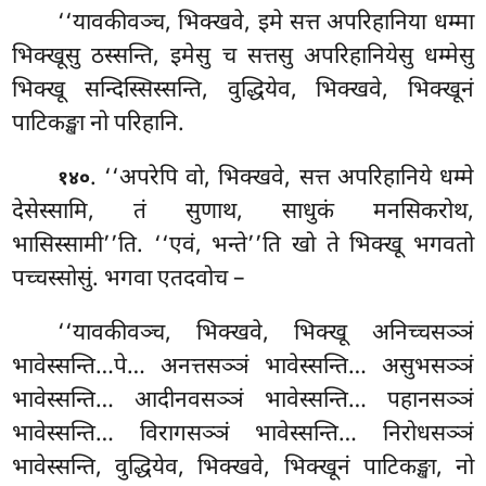
‘‘यावकीवञ्च, भिक्खवे, इमे सत्त अपरिहानिया धम्मा
भिक्खूसु ठस्सन्ति, इमेसु च सत्तसु अपरिहानियेसु धम्मेसु
भिक्खू सन्दिस्सिस्सन्ति, वुद्धियेव, भिक्खवे, भिक्खूनं
पाटिकङ्खा नो परिहानि.
. ‘‘अपरेपि वो, भिक्खवे, सत्त अपरिहानिये धम्मे
१४०
देसेस्सामि, तं सुणाथ, साधुकं मनसिकरोथ,
भासिस्सामी’’ति. ‘‘एवं, भन्ते’’ति खो ते भिक्खू भगवतो
पच्चस्सोसुं. भगवा एतदवोच –
‘‘यावकीवञ्च, भिक्खवे, भिक्खू अनिच्चसञ्ञं
भावेस्सन्ति…पे… अनत्तसञ्ञं भावेस्सन्ति… असुभसञ्ञं
भावेस्सन्ति… आदीनवसञ्ञं भावेस्सन्ति… पहानसञ्ञं
भावेस्सन्ति… विरागसञ्ञं भावेस्सन्ति… निरोधसञ्ञं
भावेस्सन्ति, वुद्धियेव, भिक्खवे, भिक्खूनं पाटिकङ्खा, नो