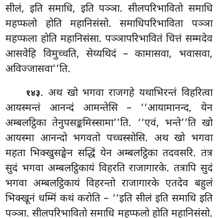
सीलं, इति समाधि, इति पञ्ञा. सीलपरिभावितो समाधि
महप्फलो होति महानिसंसो. समाधिपरिभाविता पञ्ञा
महप्फला होति महानिसंसा. पञ्ञापरिभावितं चित्तं सम्मदेव
आसवेहि विमुच्चति, सेय्यथिदं – कामासवा, भवासवा,
अविज्जासवा’’ति.
. अथ
खो भगवा राजगहे यथाभिरन्तं विहरित्वा
१४३
आयस्मन्तं आनन्दं आमन्तेसि – ‘‘आयामानन्द, येन
अम्बलट्ठिका तेनुपसङ्कमिस्सामा’’ति. ‘‘एवं, भन्ते’’ति खो
आयस्मा आनन्दो भगवतो पच्चस्सोसि. अथ खो भगवा
महता भिक्खुसङ्घेन सद्धिं येन अम्बलट्ठिका तदवसरि. तत्र
सुदं भगवा अम्बलट्ठिकायं विहरति राजागारके. तत्रापि सुदं
भगवा अम्बलट्ठिकायं विहरन्तो राजागारके एतदेव बहुलं
भिक्खूनं धम्मिं कथं करोति – ‘‘इति सीलं इति समाधि इति
पञ्ञा. सीलपरिभावितो समाधि महप्फलो होति महानिसंसो.