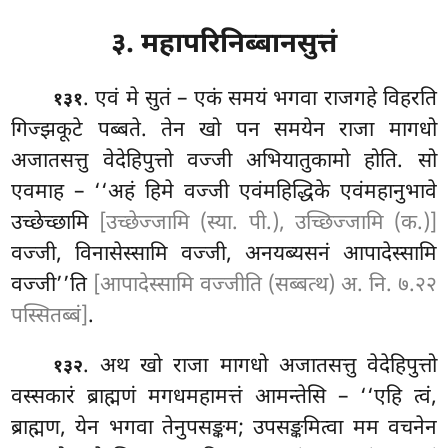
३. महापरिनिब्बानसुत्तं
. एवं
मे
सुतं – एकं समयं भगवा राजगहे विहरति
१३१
गिज्झकूटे पब्बते. तेन खो पन समयेन राजा मागधो
अजातसत्तु वेदेहिपुत्तो वज्जी अभियातुकामो होति. सो
एवमाह – ‘‘अहं हिमे वज्जी एवंमहिद्धिके एवंमहानुभावे
उच्छेच्छामि
[उच्छेज्जामि (स्या. पी.), उच्छिज्जामि (क.)]
वज्जी, विनासेस्सामि वज्जी, अनयब्यसनं आपादेस्सामि
वज्जी’’ति
[आपादेस्सामि वज्जीति (सब्बत्थ) अ. नि. ७.२२
पस्सितब्बं]
.
. अथ खो राजा मागधो अजातसत्तु वेदेहिपुत्तो
१३२
वस्सकारं ब्राह्मणं मगधमहामत्तं आमन्तेसि – ‘‘एहि त्वं,
ब्राह्मण, येन भगवा तेनुपसङ्कम; उपसङ्कमित्वा मम वचनेन