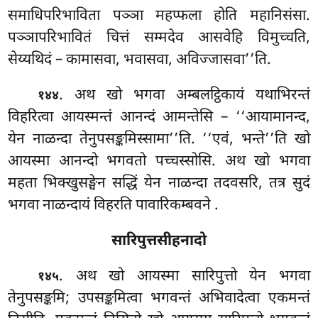
समाधिपरिभाविता पञ्ञा महप्फला होति महानिसंसा.
पञ्ञापरिभावितं चित्तं सम्मदेव आसवेहि विमुच्चति,
सेय्यथिदं – कामासवा, भवासवा, अविज्जासवा’’ति.
. अथ खो भगवा अम्बलट्ठिकायं यथाभिरन्तं
१४४
विहरित्वा आयस्मन्तं आनन्दं आमन्तेसि – ‘‘आयामानन्द,
येन नाळन्दा तेनुपसङ्कमिस्सामा’’ति. ‘‘एवं, भन्ते’’ति खो
आयस्मा आनन्दो भगवतो पच्चस्सोसि. अथ खो भगवा
महता भिक्खुसङ्घेन सद्धिं येन नाळन्दा तदवसरि, तत्र सुदं
भगवा नाळन्दायं विहरति पावारिकम्बवने
.
सारिपुत्तसीहनादो
. अथ खो आयस्मा सारिपुत्तो येन भगवा
१४५
तेनुपसङ्कमि; उपसङ्कमित्वा भगवन्तं अभिवादेत्वा एकमन्तं