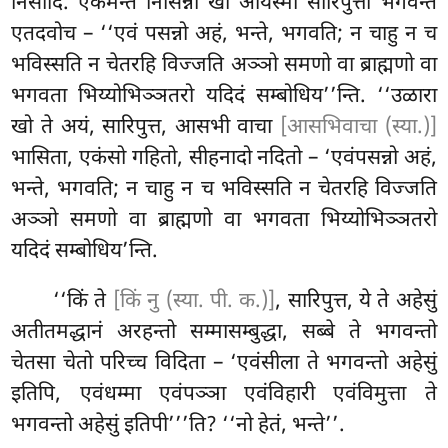
निसीदि. एकमन्तं निसिन्नो खो आयस्मा सारिपुत्तो भगवन्तं
एतदवोच – ‘‘एवं पसन्नो अहं, भन्ते, भगवति; न चाहु न च
भविस्सति न चेतरहि विज्जति अञ्ञो समणो वा ब्राह्मणो वा
भगवता भिय्योभिञ्ञतरो यदिदं सम्बोधिय’’न्ति. ‘‘उळारा
खो ते अयं, सारिपुत्त, आसभी वाचा
[आसभिवाचा (स्या.)]
भासिता, एकंसो गहितो, सीहनादो नदितो – ‘एवंपसन्नो अहं,
भन्ते, भगवति; न चाहु न च भविस्सति न चेतरहि विज्जति
अञ्ञो समणो वा ब्राह्मणो वा भगवता भिय्योभिञ्ञतरो
यदिदं सम्बोधिय’न्ति.
‘‘किं
ते
[किं नु (स्या. पी. क.)]
, सारिपुत्त, ये ते अहेसुं
अतीतमद्धानं अरहन्तो सम्मासम्बुद्धा, सब्बे ते भगवन्तो
चेतसा चेतो परिच्च विदिता – ‘एवंसीला ते भगवन्तो अहेसुं
इतिपि, एवंधम्मा एवंपञ्ञा एवंविहारी एवंविमुत्ता ते
भगवन्तो अहेसुं इतिपी’’’ति? ‘‘नो हेतं, भन्ते’’.