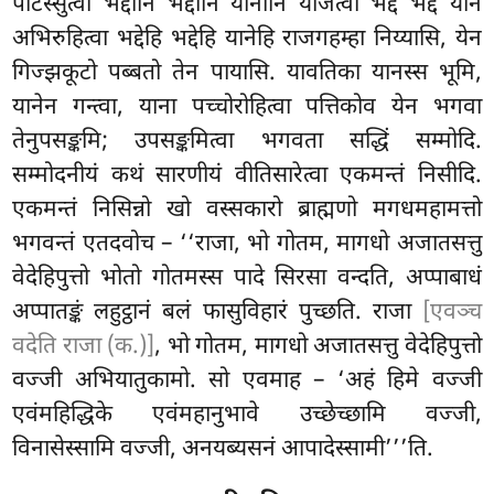
पटिस्सुत्वा भद्दानि भद्दानि यानानि योजेत्वा भद्दं भद्दं यानं
अभिरुहित्वा
भद्देहि भद्देहि यानेहि राजगहम्हा निय्यासि, येन
गिज्झकूटो पब्बतो तेन पायासि. यावतिका यानस्स भूमि,
यानेन गन्त्वा, याना पच्चोरोहित्वा पत्तिकोव येन भगवा
तेनुपसङ्कमि; उपसङ्कमित्वा भगवता सद्धिं सम्मोदि.
सम्मोदनीयं कथं सारणीयं वीतिसारेत्वा
एकमन्तं
निसीदि.
एकमन्तं निसिन्नो खो वस्सकारो ब्राह्मणो मगधमहामत्तो
भगवन्तं एतदवोच – ‘‘राजा, भो गोतम, मागधो अजातसत्तु
वेदेहिपुत्तो भोतो गोतमस्स पादे सिरसा वन्दति, अप्पाबाधं
अप्पातङ्कं लहुट्ठानं बलं फासुविहारं पुच्छति. राजा
[एवञ्च
वदेति राजा (क.)]
, भो गोतम, मागधो अजातसत्तु वेदेहिपुत्तो
वज्जी अभियातुकामो. सो एवमाह – ‘अहं हिमे वज्जी
एवंमहिद्धिके एवंमहानुभावे उच्छेच्छामि वज्जी,
विनासेस्सामि वज्जी, अनयब्यसनं आपादेस्सामी’’’ति.