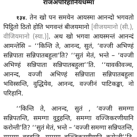
राजअपरिहानियधम्मा
. तेन खो पन समयेन आयस्मा आनन्दो भगवतो
१३४
पिट्ठितो ठितो होति भगवन्तं बीजयमानो
[वीजयमानो (सी.),
वीजियमानो (स्या.)]
. अथ खो भगवा आयस्मन्तं आनन्दं
आमन्तेसि – ‘‘किन्ति ते, आनन्द, सुतं, ‘वज्जी अभिण्हं
सन्निपाता सन्निपातबहुला’ति? ‘‘सुतं मेतं, भन्ते – ‘वज्जी
अभिण्हं सन्निपाता सन्निपातबहुला’’ति. ‘‘यावकीवञ्च,
आनन्द, वज्जी अभिण्हं सन्निपाता सन्निपातबहुला
भविस्सन्ति, वुद्धियेव, आनन्द, वज्जीनं
पाटिकङ्खा, नो
परिहानि.
‘‘किन्ति ते, आनन्द, सुतं
, ‘वज्जी समग्गा
सन्निपतन्ति, समग्गा वुट्ठहन्ति, समग्गा वज्जिकरणीयानि
करोन्ती’ति? ‘‘सुतं मेतं, भन्ते – ‘वज्जी समग्गा सन्निपतन्ति,