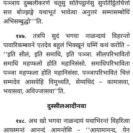
पञ्ञाय दुब्बलीकरणे चतूसु सतिपट्ठानेसु सुपतिट्ठितचित्तो
सत्त बोज्झङ्गे यथाभूतं भावेत्वा अनुत्तरं सम्मासम्बोधिं
अभिसम्बुद्धो’’’ति.
. तत्रपि सुदं भगवा नाळन्दायं विहरन्तो
१४७
पावारिकम्बवने
एतदेव बहुलं भिक्खूनं धम्मिं कथं करोति –
‘‘इति सीलं, इति समाधि, इति पञ्ञा. सीलपरिभावितो
समाधि महप्फलो होति महानिसंसो. समाधिपरिभाविता
पञ्ञा महप्फला होति महानिसंसा. पञ्ञापरिभावितं चित्तं
सम्मदेव आसवेहि विमुच्चति, सेय्यथिदं – कामासवा,
भवासवा, अविज्जासवा’’ति.
दुस्सीलआदीनवा
. अथ खो भगवा नाळन्दायं यथाभिरन्तं विहरित्वा
१४८
आयस्मन्तं आनन्दं आमन्तेसि – ‘‘आयामानन्द, येन