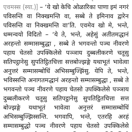
एवमस्स (स्या.)]
– ‘ये खो केचि ओळारिका पाणा इमं नगरं
पविसन्ति वा निक्खमन्ति वा, सब्बे ते इमिनाव द्वारेन
पविसन्ति वा निक्खमन्ति वा’ति. एवमेव खो मे, भन्ते,
धम्मन्वयो विदितो – ‘ये ते, भन्ते, अहेसुं अतीतमद्धानं
अरहन्तो सम्मासम्बुद्धा
, सब्बे ते भगवन्तो पञ्च नीवरणे
पहाय चेतसो उपक्किलेसे पञ्ञाय दुब्बलीकरणे चतूसु
सतिपट्ठानेसु सुपतिट्ठितचित्ता सत्तबोज्झङ्गे यथाभूतं भावेत्वा
अनुत्तरं सम्मासम्बोधिं अभिसम्बुज्झिंसु. येपि ते, भन्ते,
भविस्सन्ति अनागतमद्धानं अरहन्तो सम्मासम्बुद्धा
, सब्बे ते
भगवन्तो पञ्च नीवरणे पहाय चेतसो उपक्किलेसे पञ्ञाय
दुब्बलीकरणे चतूसु सतिपट्ठानेसु सुपतिट्ठितचित्ता सत्त
बोज्झङ्गे यथाभूतं भावेत्वा अनुत्तरं सम्मासम्बोधिं
अभिसम्बुज्झिस्सन्ति. भगवापि, भन्ते, एतरहि अरहं
सम्मासम्बुद्धो पञ्च नीवरणे पहाय चेतसो उपक्किलेसे