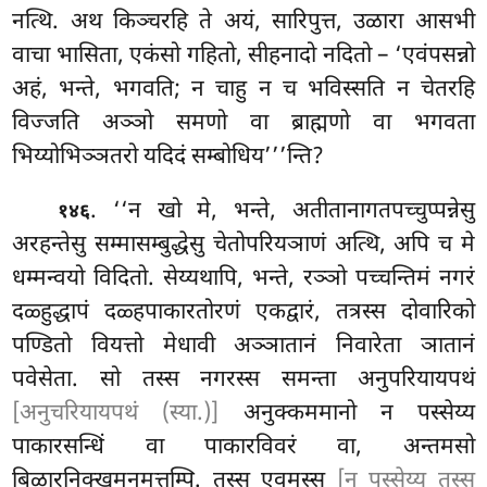
नत्थि. अथ किञ्चरहि ते अयं, सारिपुत्त, उळारा आसभी
वाचा भासिता, एकंसो गहितो, सीहनादो नदितो – ‘एवंपसन्नो
अहं, भन्ते, भगवति; न चाहु न च भविस्सति न चेतरहि
विज्जति अञ्ञो समणो वा ब्राह्मणो वा भगवता
भिय्योभिञ्ञतरो यदिदं सम्बोधिय’’’न्ति?
. ‘‘न खो मे, भन्ते, अतीतानागतपच्चुप्पन्नेसु
१४६
अरहन्तेसु सम्मासम्बुद्धेसु चेतोपरियञाणं अत्थि, अपि च मे
धम्मन्वयो विदितो. सेय्यथापि, भन्ते, रञ्ञो पच्चन्तिमं नगरं
दळ्हुद्धापं दळ्हपाकारतोरणं एकद्वारं, तत्रस्स दोवारिको
पण्डितो वियत्तो मेधावी अञ्ञातानं निवारेता ञातानं
पवेसेता. सो तस्स नगरस्स समन्ता अनुपरियायपथं
[अनुचरियायपथं (स्या.)]
अनुक्कममानो न पस्सेय्य
पाकारसन्धिं वा पाकारविवरं वा, अन्तमसो
बिळारनिक्खमनमत्तम्पि. तस्स एवमस्स
[न पस्सेय्य तस्स