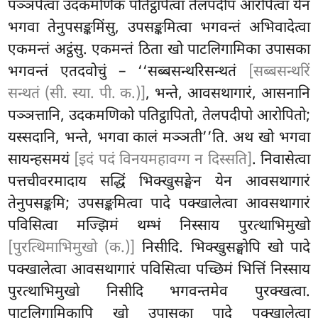
पञ्ञपेत्वा उदकमणिकं पतिट्ठापेत्वा तेलपदीपं आरोपेत्वा येन
भगवा तेनुपसङ्कमिंसु, उपसङ्कमित्वा भगवन्तं अभिवादेत्वा
एकमन्तं अट्ठंसु. एकमन्तं ठिता खो पाटलिगामिका उपासका
भगवन्तं एतदवोचुं – ‘‘सब्बसन्थरिसन्थतं
[सब्बसन्थरिं
सन्थतं (सी. स्या. पी. क.)]
, भन्ते, आवसथागारं, आसनानि
पञ्ञत्तानि, उदकमणिको पतिट्ठापितो, तेलपदीपो आरोपितो;
यस्सदानि, भन्ते, भगवा कालं मञ्ञती’’ति. अथ
खो भगवा
सायन्हसमयं
[इदं पदं विनयमहावग्ग न दिस्सति]
. निवासेत्वा
पत्तचीवरमादाय सद्धिं भिक्खुसङ्घेन येन आवसथागारं
तेनुपसङ्कमि; उपसङ्कमित्वा पादे पक्खालेत्वा आवसथागारं
पविसित्वा
मज्झिमं थम्भं निस्साय पुरत्थाभिमुखो
[पुरत्थिमाभिमुखो (क.)]
निसीदि. भिक्खुसङ्घोपि खो पादे
पक्खालेत्वा आवसथागारं पविसित्वा पच्छिमं भित्तिं
निस्साय
पुरत्थाभिमुखो निसीदि भगवन्तमेव पुरक्खत्वा.
पाटलिगामिकापि खो उपासका पादे पक्खालेत्वा