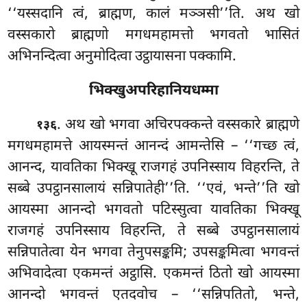
‘‘यस्सदानि त्वं, ब्राह्मण, कालं मञ्ञसी’’ति. अथ खो
वस्सकारो ब्राह्मणो मगधमहामत्तो भगवतो भासितं
अभिनन्दित्वा अनुमोदित्वा उट्ठायासना पक्कामि.
भिक्खुअपरिहानियधम्मा
. अथ खो भगवा अचिरपक्कन्ते वस्सकारे ब्राह्मणे
१३६
मगधमहामत्ते आयस्मन्तं आनन्दं आमन्तेसि – ‘‘गच्छ त्वं,
आनन्द, यावतिका भिक्खू राजगहं उपनिस्साय विहरन्ति, ते
सब्बे उपट्ठानसालायं सन्निपातेही’’ति. ‘‘एवं, भन्ते’’ति खो
आयस्मा आनन्दो भगवतो पटिस्सुत्वा यावतिका भिक्खू
राजगहं उपनिस्साय विहरन्ति, ते सब्बे उपट्ठानसालायं
सन्निपातेत्वा येन भगवा तेनुपसङ्कमि; उपसङ्कमित्वा भगवन्तं
अभिवादेत्वा एकमन्तं अट्ठासि. एकमन्तं ठितो खो आयस्मा
आनन्दो भगवन्तं एतदवोच – ‘‘सन्निपतितो, भन्ते,