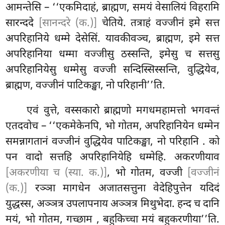
आमन्तेसि – ‘‘एकमिदाहं, ब्राह्मण, समयं वेसालियं विहरामि
सारन्ददे
[सानन्दरे (क.)]
चेतिये. तत्राहं वज्जीनं इमे सत्त
अपरिहानिये धम्मे देसेसिं. यावकीवञ्च, ब्राह्मण, इमे सत्त
अपरिहानिया धम्मा वज्जीसु ठस्सन्ति, इमेसु च सत्तसु
अपरिहानियेसु धम्मेसु वज्जी सन्दिस्सिस्सन्ति, वुद्धियेव,
ब्राह्मण, वज्जीनं पाटिकङ्खा, नो परिहानी’’ति.
एवं वुत्ते, वस्सकारो ब्राह्मणो मगधमहामत्तो भगवन्तं
एतदवोच – ‘‘एकमेकेनपि, भो गोतम, अपरिहानियेन धम्मेन
समन्नागतानं वज्जीनं वुद्धियेव पाटिकङ्खा, नो परिहानि
. को
पन वादो सत्तहि अपरिहानियेहि धम्मेहि. अकरणीयाव
[अकरणीया च (स्या. क.)]
, भो गोतम, वज्जी
[वज्जीनं
(क.)]
रञ्ञा मागधेन अजातसत्तुना वेदेहिपुत्तेन यदिदं
युद्धस्स, अञ्ञत्र उपलापनाय अञ्ञत्र मिथुभेदा. हन्द च दानि
मयं, भो गोतम, गच्छाम
, बहुकिच्चा मयं बहुकरणीया’’ति.