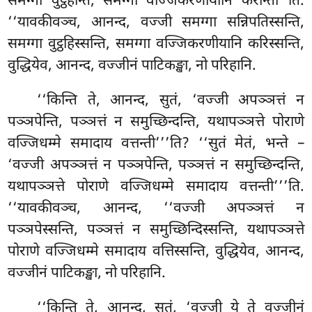
समग्गा वुट्ठहन्ति, समग्गा वज्जिकरणीयानि करोन्ती’’ति.
‘‘यावकीवञ्च, आनन्द, वज्जी समग्गा सन्निपतिस्सन्ति,
समग्गा वुट्ठहिस्सन्ति, समग्गा वज्जिकरणीयानि करिस्सन्ति,
वुद्धियेव, आनन्द, वज्जीनं पाटिकङ्खा, नो परिहानि.
‘‘किन्ति ते, आनन्द, सुतं, ‘वज्जी अपञ्ञत्तं न
पञ्ञपेन्ति, पञ्ञत्तं न समुच्छिन्दन्ति, यथापञ्ञत्ते पोराणे
वज्जिधम्मे समादाय वत्तन्ती’’’ति? ‘‘सुतं मेतं, भन्ते –
‘वज्जी अपञ्ञत्तं न पञ्ञपेन्ति, पञ्ञत्तं न समुच्छिन्दन्ति,
यथापञ्ञत्ते पोराणे वज्जिधम्मे समादाय वत्तन्ती’’’ति.
‘‘यावकीवञ्च, आनन्द, ‘‘वज्जी अपञ्ञत्तं न
पञ्ञपेस्सन्ति, पञ्ञत्तं न समुच्छिन्दिस्सन्ति, यथापञ्ञत्ते
पोराणे वज्जिधम्मे समादाय वत्तिस्सन्ति, वुद्धियेव, आनन्द,
वज्जीनं पाटिकङ्खा, नो परिहानि.
‘‘किन्ति
ते, आनन्द, सुतं, ‘वज्जी ये ते वज्जीनं