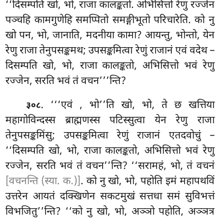
‘‘दिसम्पति खो, भो, राजा कालङ्कतो. अभिसित्तो रेणु रज्जेन
पञ्चहि कामगुणेहि समप्पितो समङ्गीभूतो परिचारेति. को नु
खो पन, भो, जानाति, मदनीया कामा? आयन्तु, भोन्तो, येन
रेणु राजा तेनुपसङ्कमथ; उपसङ्कमित्वा रेणुं राजानं एवं वदेथ –
दिसम्पति खो, भो, राजा कालङ्कतो, अभिसित्तो भवं रेणु
रज्जेन, सरति भवं तं वचन’’’न्ति?
. ‘‘‘एवं
, भो’’ति खो, भो, ते छ खत्तिया
३०८
महागोविन्दस्स ब्राह्मणस्स पटिस्सुत्वा येन रेणु राजा
तेनुपसङ्कमिंसु; उपसङ्कमित्वा रेणुं राजानं एतदवोचुं –
‘‘दिसम्पति खो, भो, राजा कालङ्कतो, अभिसित्तो भवं रेणु
रज्जेन, सरति भवं तं वचन’’न्ति? ‘‘सरामहं, भो, तं वचनं
[वचनन्ति (स्या. क.)]
. को नु खो, भो, पहोति इमं महापथविं
उत्तरेन आयतं दक्खिणेन सकटमुखं सत्तधा समं सुविभत्तं
विभजितु’’न्ति? ‘‘को नु खो, भो, अञ्ञो पहोति, अञ्ञत्र