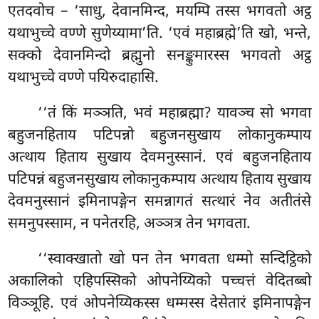
एतदवोच – ‘साधु, देवानमिन्द, मयम्पि तस्स भगवतो अट्ठ
यथाभुच्चे वण्णे सुणेय्यामा’ति. ‘एवं महाब्रह्मे’ति खो, भन्ते,
सक्को देवानमिन्दो ब्रह्मुनो सनङ्कुमारस्स भगवतो अट्ठ
यथाभुच्चे वण्णे पयिरुदाहासि.
‘‘तं किं मञ्ञति, भवं महाब्रह्मा? यावञ्च सो भगवा
बहुजनहिताय पटिपन्नो बहुजनसुखाय लोकानुकम्पाय
अत्थाय हिताय सुखाय देवमनुस्सानं. एवं बहुजनहिताय
पटिपन्नं बहुजनसुखाय लोकानुकम्पाय अत्थाय हिताय सुखाय
देवमनुस्सानं इमिनापङ्गेन समन्नागतं सत्थारं नेव अतीतंसे
समनुपस्साम, न पनेतरहि, अञ्ञत्र तेन भगवता.
‘‘स्वाक्खातो खो पन तेन भगवता धम्मो
सन्दिट्ठिको
अकालिको एहिपस्सिको ओपनेय्यिको पच्चत्तं वेदितब्बो
विञ्ञूहि. एवं ओपनेय्यिकस्स धम्मस्स देसेतारं इमिनापङ्गेन