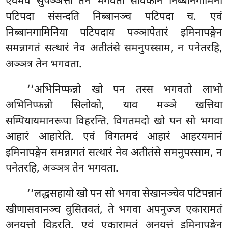
एवमेव सुपञ्ञत्ता तेन भगवता सावकानं निब्बानगामिनी
पटिपदा संसन्दति निब्बानञ्च पटिपदा च. एवं
निब्बानगामिनिया पटिपदाय पञ्ञापेतारं इमिनापङ्गेन
समन्नागतं सत्थारं नेव अतीतंसे समनुपस्साम, न पनेतरहि,
अञ्ञत्र तेन भगवता.
‘‘अभिनिप्फन्नो
खो पन तस्स भगवतो लाभो
अभिनिप्फन्नो सिलोको, याव मञ्ञे खत्तिया
सम्पियायमानरूपा विहरन्ति. विगतमदो खो पन सो भगवा
आहारं आहारेति. एवं विगतमदं आहारं आहरयमानं
इमिनापङ्गेन समन्नागतं सत्थारं नेव अतीतंसे समनुपस्साम, न
पनेतरहि, अञ्ञत्र तेन भगवता.
‘‘लद्धसहायो खो पन सो भगवा सेखानञ्चेव पटिपन्नानं
खीणासवानञ्च वुसितवतं, ते भगवा अपनुज्ज एकारामतं
अनुयुत्तो विहरति. एवं एकारामतं अनुयुत्तं इमिनापङ्गेन