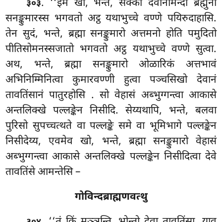
. ‘‘इमे खो, भन्ते, सक्को देवानमिन्दो ब्रह्मुनो
३०३
सनङ्कुमारस्स भगवतो अट्ठ यथाभुच्चे वण्णे पयिरुदाहासि.
तेन सुदं, भन्ते, ब्रह्मा सनङ्कुमारो अत्तमनो होति पमुदितो
पीतिसोमनस्सजातो भगवतो अट्ठ यथाभुच्चे वण्णे सुत्वा.
अथ, भन्ते, ब्रह्मा सनङ्कुमारो ओळारिकं अत्तभावं
अभिनिम्मिनित्वा कुमारवण्णी हुत्वा पञ्चसिखो देवानं
तावतिंसानं पातुरहोसि
. सो वेहासं अब्भुग्गन्त्वा आकासे
अन्तलिक्खे पल्लङ्केन निसीदि. सेय्यथापि, भन्ते, बलवा
पुरिसो सुपच्चत्थते वा पल्लङ्के समे वा भूमिभागे पल्लङ्केन
निसीदेय्य, एवमेव खो, भन्ते, ब्रह्मा सनङ्कुमारो वेहासं
अब्भुग्गन्त्वा आकासे अन्तलिक्खे पल्लङ्केन निसीदित्वा देवे
तावतिंसे आमन्तेसि –
गोविन्दब्राह्मणवत्थु