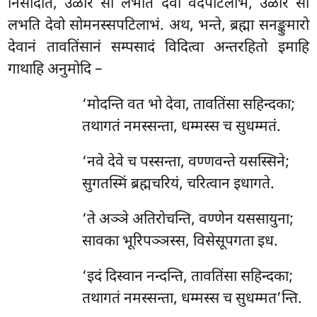
निसीदति, उळारं सो लभति देवो वेदपटिलाभं, उळारं सो
लभति देवो सोमनस्सपटिलाभं. अथ, भन्ते, ब्रह्मा सनङ्कुमारो
देवानं तावतिंसानं सम्पसादं विदित्वा अन्तरहितो इमाहि
गाथाहि अनुमोदि –
‘मोदन्ति वत भो देवा, तावतिंसा सहिन्दका;
तथागतं नमस्सन्ता, धम्मस्स च सुधम्मतं.
‘नवे देवे च पस्सन्ता, वण्णवन्ते यसस्सिने;
सुगतस्मिं ब्रह्मचरियं, चरित्वान इधागते.
‘ते अञ्ञे अतिरोचन्ति, वण्णेन यससायुना;
सावका भूरिपञ्ञस्स, विसेसूपगता इध.
‘इदं दिस्वान नन्दन्ति, तावतिंसा सहिन्दका;
तथागतं नमस्सन्ता, धम्मस्स च सुधम्मत’न्ति.