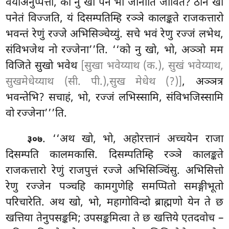
वयोअनुप्पत्तो, को नु खो पन भो जानाति जीवितं? ठानं खो
पनेतं विज्जति, यं दिसम्पतिम्हि रञ्ञे कालङ्कते राजकत्तारो
भवन्तं रेणुं रज्जे अभिसिञ्चेय्युं. सचे भवं रेणु रज्जं लभेथ,
संविभजेथ नो रज्जेना’’ति. ‘‘को नु खो, भो, अञ्ञो मम
विजिते सुखो भवेथ
[सुखा भवेय्याथ (क.), सुखं भवेय्याथ,
सुखमेधेय्याथ (सी. पी.),सुख मेधेथ (?)]
, अञ्ञत्र
भवन्तेभि? सचाहं, भो, रज्जं लभिस्सामि, संविभजिस्सामि
वो रज्जेना’’’ति.
. ‘‘अथ
खो, भो, अहोरत्तानं अच्चयेन राजा
३०७
दिसम्पति कालमकासि. दिसम्पतिम्हि रञ्ञे कालङ्कते
राजकत्तारो रेणुं राजपुत्तं रज्जे अभिसिञ्चिंसु. अभिसित्तो
रेणु रज्जेन
पञ्चहि कामगुणेहि समप्पितो समङ्गीभूतो
परिचारेति. अथ खो, भो, महागोविन्दो ब्राह्मणो येन ते छ
खत्तिया तेनुपसङ्कमि; उपसङ्कमित्वा ते छ खत्तिये एतदवोच
–