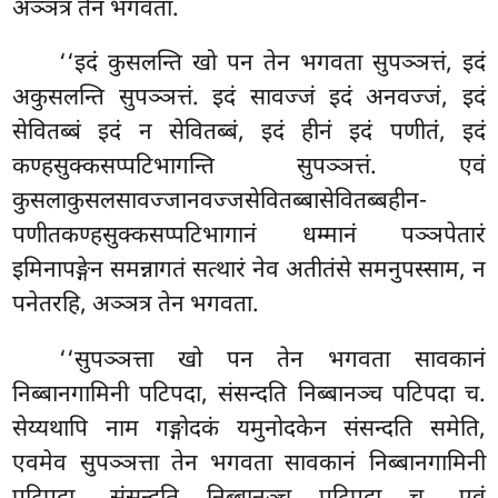
अञ्ञत्र तेन भगवता.
‘‘इदं कुसलन्ति खो पन तेन भगवता सुपञ्ञत्तं, इदं
अकुसलन्ति सुपञ्ञत्तं. इदं सावज्जं
इदं अनवज्जं, इदं
सेवितब्बं इदं न सेवितब्बं, इदं हीनं इदं पणीतं, इदं
कण्हसुक्कसप्पटिभागन्ति सुपञ्ञत्तं. एवं
कुसलाकुसलसावज्जानवज्जसेवितब्बासेवितब्बहीन-
पणीतकण्हसुक्कसप्पटिभागानं
धम्मानं पञ्ञपेतारं
इमिनापङ्गेन समन्नागतं सत्थारं नेव अतीतंसे समनुपस्साम, न
पनेतरहि, अञ्ञत्र तेन भगवता.
‘‘सुपञ्ञत्ता खो पन तेन भगवता सावकानं
निब्बानगामिनी पटिपदा, संसन्दति निब्बानञ्च पटिपदा च.
सेय्यथापि नाम गङ्गोदकं यमुनोदकेन संसन्दति समेति,
एवमेव सुपञ्ञत्ता तेन भगवता सावकानं निब्बानगामिनी