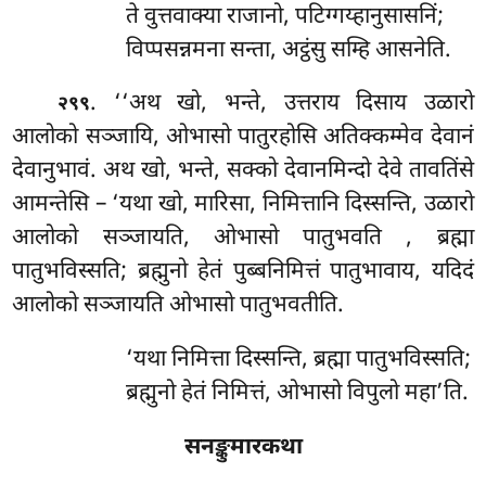
ते
वुत्तवाक्या राजानो, पटिग्गय्हानुसासनिं;
विप्पसन्नमना सन्ता, अट्ठंसु सम्हि आसनेति.
. ‘‘अथ खो, भन्ते, उत्तराय दिसाय उळारो
२९९
आलोको सञ्जायि, ओभासो पातुरहोसि अतिक्कम्मेव देवानं
देवानुभावं. अथ खो, भन्ते, सक्को देवानमिन्दो देवे तावतिंसे
आमन्तेसि – ‘यथा खो, मारिसा, निमित्तानि दिस्सन्ति, उळारो
आलोको सञ्जायति, ओभासो पातुभवति
, ब्रह्मा
पातुभविस्सति; ब्रह्मुनो हेतं पुब्बनिमित्तं पातुभावाय, यदिदं
आलोको सञ्जायति ओभासो पातुभवतीति.
‘यथा निमित्ता दिस्सन्ति, ब्रह्मा पातुभविस्सति;
ब्रह्मुनो हेतं निमित्तं, ओभासो विपुलो महा’ति.
सनङ्कुमारकथा