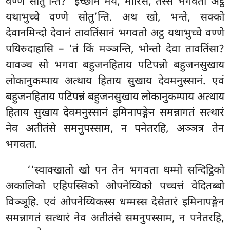
वण्णे सोतु’न्ति? ‘इच्छाम मयं, मारिस, तस्स भगवतो अट्ठ
यथाभुच्चे वण्णे सोतु’न्ति. अथ खो, भन्ते, सक्को
देवानमिन्दो देवानं तावतिंसानं भगवतो अट्ठ यथाभुच्चे वण्णे
पयिरुदाहासि – ‘तं किं मञ्ञन्ति, भोन्तो देवा तावतिंसा?
यावञ्च सो भगवा बहुजनहिताय पटिपन्नो बहुजनसुखाय
लोकानुकम्पाय अत्थाय हिताय सुखाय देवमनुस्सानं. एवं
बहुजनहिताय पटिपन्नं बहुजनसुखाय लोकानुकम्पाय अत्थाय
हिताय सुखाय देवमनुस्सानं इमिनापङ्गेन समन्नागतं सत्थारं
नेव अतीतंसे समनुपस्साम, न पनेतरहि, अञ्ञत्र तेन
भगवता.
‘‘स्वाक्खातो
खो पन तेन भगवता धम्मो सन्दिट्ठिको
अकालिको एहिपस्सिको ओपनेय्यिको पच्चत्तं वेदितब्बो
विञ्ञूहि. एवं ओपनेय्यिकस्स धम्मस्स देसेतारं इमिनापङ्गेन
समन्नागतं सत्थारं नेव अतीतंसे समनुपस्साम, न पनेतरहि,