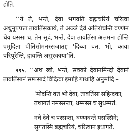
होति.
‘‘ये ते, भन्ते, देवा भगवति ब्रह्मचरियं चरित्वा
अधुनूपपन्ना तावतिंसकायं, ते अञ्ञे
देवे अतिरोचन्ति वण्णेन
चेव यससा च. तेन सुदं, भन्ते, देवा तावतिंसा अत्तमना होन्ति
पमुदिता
पीतिसोमनस्सजाता; ‘दिब्बा वत, भो, काया
परिपूरेन्ति, हायन्ति असुरकाया’ति.
. ‘‘अथ खो, भन्ते, सक्को देवानमिन्दो देवानं
२९५
तावतिंसानं सम्पसादं विदित्वा इमाहि गाथाहि अनुमोदि –
‘मोदन्ति वत भो देवा, तावतिंसा सहिन्दका;
तथागतं नमस्सन्ता, धम्मस्स च सुधम्मतं.
नवे देवे च पस्सन्ता, वण्णवन्ते यसस्सिने;
सुगतस्मिं ब्रह्मचरियं, चरित्वान इधागते.