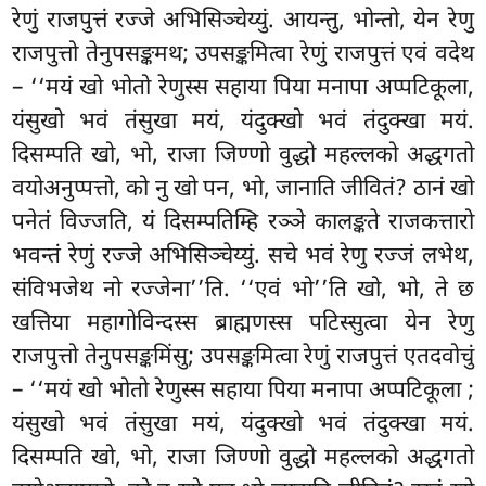
रेणुं राजपुत्तं रज्जे अभिसिञ्चेय्युं. आयन्तु, भोन्तो, येन रेणु
राजपुत्तो तेनुपसङ्कमथ; उपसङ्कमित्वा रेणुं राजपुत्तं एवं वदेथ
– ‘‘मयं खो भोतो रेणुस्स सहाया पिया मनापा अप्पटिकूला,
यंसुखो भवं
तंसुखा मयं, यंदुक्खो भवं तंदुक्खा मयं.
दिसम्पति खो, भो, राजा जिण्णो वुद्धो महल्लको अद्धगतो
वयोअनुप्पत्तो, को नु खो पन, भो, जानाति जीवितं? ठानं खो
पनेतं विज्जति, यं दिसम्पतिम्हि रञ्ञे कालङ्कते राजकत्तारो
भवन्तं रेणुं रज्जे अभिसिञ्चेय्युं. सचे भवं रेणु रज्जं लभेथ,
संविभजेथ नो रज्जेना’’ति. ‘‘एवं भो’’ति खो, भो, ते छ
खत्तिया महागोविन्दस्स ब्राह्मणस्स पटिस्सुत्वा येन रेणु
राजपुत्तो तेनुपसङ्कमिंसु; उपसङ्कमित्वा रेणुं राजपुत्तं एतदवोचुं
– ‘‘मयं खो भोतो रेणुस्स सहाया पिया मनापा अप्पटिकूला
;
यंसुखो भवं तंसुखा मयं, यंदुक्खो भवं तंदुक्खा मयं.
दिसम्पति खो, भो, राजा जिण्णो वुद्धो महल्लको अद्धगतो