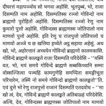
. ‘‘तं किं मञ्ञन्ति, भोन्तो देवा तावतिंसा, याव
३०४
दीघरत्तं महापञ्ञोव सो भगवा अहोसि. भूतपुब्बं, भो, राजा
दिसम्पति नाम अहोसि. दिसम्पतिस्स रञ्ञो गोविन्दो
नाम
ब्राह्मणो पुरोहितो अहोसि. दिसम्पतिस्स रञ्ञो रेणु नाम
कुमारो पुत्तो अहोसि. गोविन्दस्स ब्राह्मणस्स जोतिपालो नाम
माणवो पुत्तो अहोसि. इति रेणु च राजपुत्तो जोतिपालो च
माणवो अञ्ञे च छ खत्तिया इच्चेते अट्ठ सहाया अहेसुं. अथ
खो, भो, अहोरत्तानं अच्चयेन गोविन्दो ब्राह्मणो कालमकासि.
गोविन्दे ब्राह्मणे कालङ्कते राजा दिसम्पति परिदेवेसि – ‘‘यस्मिं
वत, भो, मयं समये गोविन्दे ब्राह्मणे सब्बकिच्चानि सम्मा
वोस्सज्जित्वा पञ्चहि कामगुणेहि समप्पिता समङ्गीभूता
परिचारेम, तस्मिं नो समये गोविन्दो ब्राह्मणो कालङ्कतो’’ति.
एवं वुत्ते भो रेणु राजपुत्तो राजानं दिसम्पतिं एतदवोच – ‘‘मा
खो त्वं, देव, गोविन्दे ब्राह्मणे कालङ्कते अतिबाळ्हं परिदेवेसि.
अत्थि, देव, गोविन्दस्स ब्राह्मणस्स जोतिपालो नाम माणवो