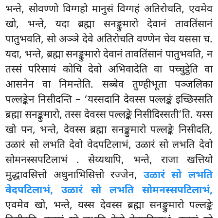
भन्ते, सोवण्णो विग्गहो मानुसं विग्गहं अतिरोचति, एवमेव
खो, भन्ते, यदा ब्रह्मा सनङ्कुमारो देवानं
तावतिंसानं
पातुभवति, सो अञ्ञे देवे अतिरोचति वण्णेन चेव यससा च.
यदा, भन्ते, ब्रह्मा सनङ्कुमारो देवानं तावतिंसानं पातुभवति, न
तस्सं परिसायं कोचि देवो अभिवादेति वा पच्चुट्ठेति वा
आसनेन वा निमन्तेति. सब्बेव तुण्हीभूता पञ्जलिका
पल्लङ्केन निसीदन्ति – ‘यस्सदानि देवस्स पल्लङ्कं इच्छिस्सति
ब्रह्मा सनङ्कुमारो, तस्स देवस्स पल्लङ्के निसीदिस्सती’ति. यस्स
खो पन, भन्ते, देवस्स ब्रह्मा सनङ्कुमारो
पल्लङ्के निसीदति,
उळारं सो लभति देवो वेदपटिलाभं, उळारं सो लभति देवो
सोमनस्सपटिलाभं
. सेय्यथापि, भन्ते, राजा खत्तियो
मुद्धावसित्तो अधुनाभिसित्तो रज्जेन,
उळारं सो लभति
वेदपटिलाभं, उळारं सो लभति सोमनस्सपटिलाभं,
एवमेव खो, भन्ते, यस्स देवस्स ब्रह्मा सनङ्कुमारो पल्लङ्के