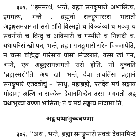
. ‘‘इममत्थं, भन्ते, ब्रह्मा सनङ्कुमारो अभासित्थ.
३०१
इममत्थं, भन्ते
, ब्रह्मुनो सनङ्कुमारस्स भासतो
अट्ठङ्गसमन्नागतो सरो होति विस्सट्ठो च विञ्ञेय्यो च मञ्जु च
सवनीयो च बिन्दु च अविसारी च गम्भीरो च निन्नादी च.
यथापरिसं खो पन, भन्ते, ब्रह्मा सनङ्कुमारो सरेन विञ्ञापेति,
न चस्स बहिद्धा परिसाय घोसो निच्छरति. यस्स खो पन,
भन्ते, एवं अट्ठङ्गसमन्नागतो सरो होति, सो वुच्चति
‘ब्रह्मस्सरो’ति. अथ खो, भन्ते, देवा तावतिंसा ब्रह्मानं
सनङ्कुमारं एतदवोचुं
– ‘साधु, महाब्रह्मे, एतदेव मयं सङ्खाय
मोदाम; अत्थि
च सक्केन देवानमिन्देन तस्स भगवतो अट्ठ
यथाभुच्चा वण्णा भासिता; ते च मयं सङ्खाय मोदामा’ति.
अट्ठ यथाभुच्चवण्णा
. ‘‘अथ
, भन्ते, ब्रह्मा सनङ्कुमारो सक्कं देवानमिन्दं
३०२