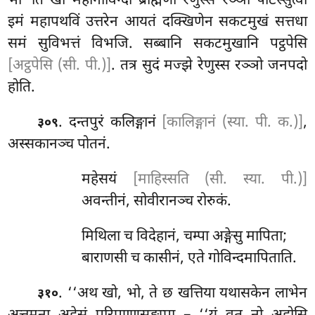
भो’’ति खो महागोविन्दो ब्राह्मणो रेणुस्स रञ्ञो पटिस्सुत्वा
इमं महापथविं उत्तरेन आयतं दक्खिणेन सकटमुखं सत्तधा
समं सुविभत्तं विभजि. सब्बानि सकटमुखानि पट्ठपेसि
[अट्ठपेसि (सी. पी.)]
. तत्र सुदं मज्झे रेणुस्स रञ्ञो जनपदो
होति.
. दन्तपुरं कलिङ्गानं
[कालिङ्गानं (स्या. पी. क.)]
,
३०९
अस्सकानञ्च पोतनं.
महेसयं
[माहिस्सति (सी. स्या. पी.)]
अवन्तीनं, सोवीरानञ्च रोरुकं.
मिथिला च विदेहानं, चम्पा अङ्गेसु मापिता;
बाराणसी च कासीनं, एते गोविन्दमापिताति.
. ‘‘अथ
खो, भो, ते छ खत्तिया यथासकेन लाभेन
३१०