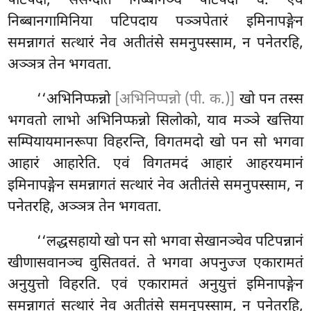
पटिपदा, संसन्दति निब्बानञ्च पटिपदा च. एवं
निब्बानगामिनिया पटिपदाय पञ्ञपेतारं इमिनापङ्गेन
समन्नागतं सत्थारं नेव अतीतंसे समनुपस्साम, न पनेतरहि,
अञ्ञत्र तेन भगवता.
‘‘अभिनिप्फन्नो
[अभिनिप्पन्नो (पी. क.)]
खो पन तस्स
भगवतो लाभो अभिनिप्फन्नो सिलोको, याव मञ्ञे खत्तिया
सम्पियायमानरूपा विहरन्ति, विगतमदो खो पन सो भगवा
आहारं आहारेति. एवं विगतमदं आहारं आहरयमानं
इमिनापङ्गेन समन्नागतं सत्थारं नेव
अतीतंसे समनुपस्साम, न
पनेतरहि, अञ्ञत्र तेन भगवता.
‘‘लद्धसहायो खो पन सो भगवा सेखानञ्चेव पटिपन्नानं
खीणासवानञ्च वुसितवतं. ते भगवा अपनुज्ज एकारामतं
अनुयुत्तो विहरति. एवं एकारामतं अनुयुत्तं इमिनापङ्गेन
समन्नागतं सत्थारं नेव अतीतंसे समनुपस्साम, न पनेतरहि,