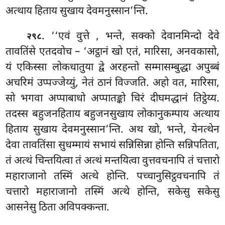
अत्थाय हिताय सुखाय देवमनुस्सान’न्ति.
. ‘‘एवं वुत्ते
, भन्ते, सक्को देवानमिन्दो देवे
२९८
तावतिंसे एतदवोच – ‘अट्ठानं खो एतं, मारिसा, अनवकासो,
यं एकिस्सा लोकधातुया द्वे अरहन्तो सम्मासम्बुद्धा अपुब्बं
अचरिमं उप्पज्जेय्युं, नेतं ठानं विज्जति. अहो वत, मारिसा,
सो भगवा अप्पाबाधो अप्पातङ्को चिरं दीघमद्धानं तिट्ठेय्य.
तदस्स बहुजनहिताय बहुजनसुखाय लोकानुकम्पाय अत्थाय
हिताय सुखाय देवमनुस्सान’न्ति. अथ खो, भन्ते, येनत्थेन
देवा तावतिंसा सुधम्मायं सभायं सन्निसिन्ना होन्ति सन्निपतिता,
तं अत्थं चिन्तयित्वा तं अत्थं मन्तयित्वा वुत्तवचनापि तं चत्तारो
महाराजानो तस्मिं अत्थे होन्ति. पच्चानुसिट्ठवचनापि
तं
चत्तारो महाराजानो तस्मिं अत्थे होन्ति, सकेसु सकेसु
आसनेसु ठिता अविपक्कन्ता.