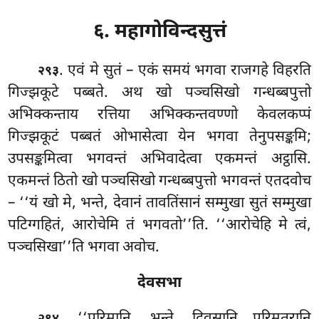
६. महागोविन्दसुत्तं
. एवं
मे
सुतं – एकं समयं भगवा राजगहे विहरति
२९३
गिज्झकूटे पब्बते. अथ खो पञ्चसिखो गन्धब्बपुत्तो
अभिक्कन्ताय रत्तिया अभिक्कन्तवण्णो केवलकप्पं
गिज्झकूटं पब्बतं ओभासेत्वा येन भगवा तेनुपसङ्कमि;
उपसङ्कमित्वा भगवन्तं अभिवादेत्वा एकमन्तं अट्ठासि.
एकमन्तं ठितो खो पञ्चसिखो गन्धब्बपुत्तो भगवन्तं एतदवोच
– ‘‘यं खो मे, भन्ते, देवानं तावतिंसानं सम्मुखा सुतं सम्मुखा
पटिग्गहितं, आरोचेमि तं भगवतो’’ति. ‘‘आरोचेहि मे त्वं,
पञ्चसिखा’’ति भगवा अवोच.
देवसभा
. ‘‘पुरिमानि, भन्ते, दिवसानि पुरिमतरानि