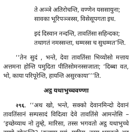
ते अञ्ञे अतिरोचन्ति, वण्णेन यससायुना;
सावका भूरिपञ्ञस्स, विसेसूपगता इध.
इदं दिस्वान नन्दन्ति, तावतिंसा सहिन्दका;
तथागतं नमस्सन्ता, धम्मस्स च सुधम्मत’न्ति.
‘‘तेन सुदं
, भन्ते, देवा तावतिंसा भिय्योसो मत्ताय
अत्तमना होन्ति पमुदिता पीतिसोमनस्सजाता; ‘दिब्बा वत,
भो, काया
परिपूरेन्ति, हायन्ति असुरकाया’’’ति.
अट्ठ यथाभुच्चवण्णा
. ‘‘अथ खो, भन्ते, सक्को देवानमिन्दो देवानं
२९६
तावतिंसानं सम्पसादं विदित्वा देवे तावतिंसे आमन्तेसि –
‘इच्छेय्याथ नो तुम्हे, मारिसा, तस्स भगवतो अट्ठ यथाभुच्चे