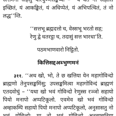
अत्तमना अहेसुं परिपुण्णसङ्कप्पा – ‘‘यं वत नो अहोसि
इच्छितं, यं आकङ्खितं, यं अधिप्पेतं, यं अभिपत्थितं, तं नो
लद्ध’’न्ति.
‘‘सत्तभू
ब्रह्मदत्तो च, वेस्सभू भरतो सह;
रेणु द्वे धतरट्ठा च, तदासुं सत्त भारधा’ति.
पठमभाणवारो निट्ठितो.
कित्तिसद्दअब्भुग्गमनं
. ‘‘अथ खो, भो, ते छ खत्तिया येन महागोविन्दो
३११
ब्राह्मणो तेनुपसङ्कमिंसु; उपसङ्कमित्वा महागोविन्दं ब्राह्मणं
एतदवोचुं – ‘‘यथा खो भवं गोविन्दो रेणुस्स रञ्ञो सहायो
पियो मनापो अप्पटिकूलो. एवमेव खो भवं गोविन्दो
अम्हाकम्पि सहायो पियो मनापो अप्पटिकूलो, अनुसासतु नो