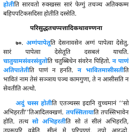
होती
ति सारवतो रुक्खस्स सारं फेग्गुं तचञ्च अतिक्कम्म
बहिपपटिकसदिसा होतीति दस्सेति.
परिसुद्धतचप्पत्तादिकथावण्णना
.
अग्गं
पापेतू
ति देसनावसेन अग्गं पापेत्वा देसेतु,
७०
सारं पापेत्वा देसेतूति दसबलं याचति.
चातुयामसंवरसंवुतो
ति चतुब्बिधेन संवरेन पिहितो.
न पाणं
अतिपातेती
ति पाणं न हनति.
न भावितमासीसती
ति
भावितं नाम तेसं सञ्ञाय पञ्च कामगुणा, ते न आसीसति न
सेवतीति अत्थो.
अदुं चस्स होती
ति एतञ्चस्स इदानि वुच्चमानं ‘‘सो
अभिहरती’’तिआदिलक्खणं.
तपस्सिताया
ति तपस्सिभावेन
होति. तत्थ
सो अभिहरती
ति सो तं सीलं अभिहरति,
उपरूपरि वड्ढेति. सीलं मे परिपुण्णं, तपो आरद्धो,