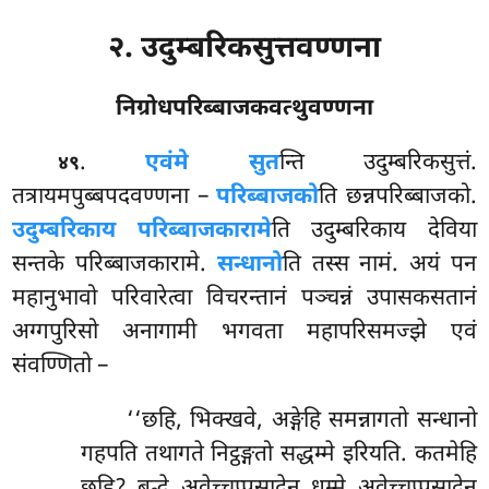
२. उदुम्बरिकसुत्तवण्णना
निग्रोधपरिब्बाजकवत्थुवण्णना
.
एवं
मे सुत
न्ति उदुम्बरिकसुत्तं.
४९
तत्रायमपुब्बपदवण्णना –
परिब्बाजको
ति छन्नपरिब्बाजको.
उदुम्बरिकाय परिब्बाजकारामे
ति उदुम्बरिकाय देविया
सन्तके परिब्बाजकारामे.
सन्धानो
ति तस्स नामं. अयं पन
महानुभावो परिवारेत्वा विचरन्तानं पञ्चन्नं उपासकसतानं
अग्गपुरिसो अनागामी भगवता महापरिसमज्झे एवं
संवण्णितो –
‘‘छहि, भिक्खवे, अङ्गेहि समन्नागतो सन्धानो
गहपति तथागते निट्ठङ्गतो सद्धम्मे इरियति. कतमेहि
छहि? बुद्धे अवेच्चप्पसादेन धम्मे अवेच्चप्पसादेन