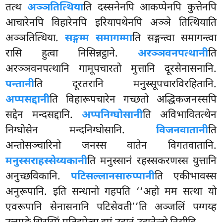
तत्थ
अञ्ञतित्थिया
ति दस्सनेनपि आकप्पेनपि कुत्तेनपि
आचारेनपि विहारेनपि इरियापथेनपि अञ्ञे तित्थियाति
अञ्ञतित्थिया.
सङ्गम्म समागम्मा
ति सङ्गन्त्वा समागन्त्वा
रासि हुत्वा निसिन्नट्ठाने.
अरञ्ञवनपत्थानी
ति
अरञ्ञवनपत्थानि गामूपचारतो मुत्तानि दूरसेनासनानि.
पन्तानी
ति दूरतरानि मनुस्सूपचारविरहितानि.
अप्पसद्दानी
ति विहारूपचारेन गच्छतो अद्धिकजनस्सपि
सद्देन मन्दसद्दानि.
अप्पनिग्घोसानी
ति अविभावितत्थेन
निग्घोसेन मन्दनिग्घोसानि.
विजनवातानी
ति
अन्तोसञ्चारिनो जनस्स वातेन विगतवातानि.
मनुस्सराहस्सेय्यकानी
ति मनुस्सानं रहस्सकरणस्स युत्तानि
अनुच्छविकानि.
पटिसल्लानसारुप्पानी
ति एकीभावस्स
अनुरूपानि. इति सन्धानो गहपति ‘‘अहो मम सत्था यो
एवरूपानि सेनासनानि पटिसेवती’’ति अञ्जलिं पग्गय्ह