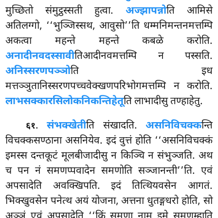
मुच्छितो संमुट्ठस्सती हुत्वा.
अज्झापन्नो
ति आमिसे
अतिलग्गो, ‘‘भुञ्जिस्सथ, आवुसो’’ति धम्मनिमन्तनमत्तम्पि
अकत्वा महन्ते महन्ते कबळे करोति.
अनादीनवदस्सावी
तिआदीनवमत्तम्पि न पस्सति.
अनिस्सरणपञ्ञो
ति इध
मत्तञ्ञुतानिस्सरणपच्चवेक्खणपरिभोगमत्तम्पि
न करोति.
लाभसक्कारसिलोकनिकन्तिहेतू
ति लाभादीसु तण्हाहेतु.
.
संभक्खेती
ति संखादति.
असनिविचक्क
न्ति
६१
विचक्कसण्ठाना असनियेव. इदं वुत्तं होति ‘‘असनिविचक्कं
इमस्स दन्तकूटं मूलबीजादीसु न किञ्चि न संभुञ्जति. अथ
च पन नं समणप्पवादेन समणोति सञ्जानन्ती’’ति. एवं
अपसादेति अवक्खिपति. इदं तित्थियवसेन आगतं.
भिक्खुवसेन पनेत्थ अयं योजना, अत्तना धुतङ्गधरो होति, सो
अञ्ञं एवं अपसादेति ‘‘किं समणा नाम इमे समणम्हाति