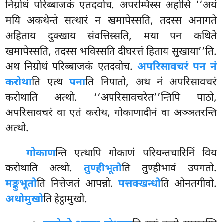
निग्रोधं परिब्बाजकं एतदवोच. अपरम्पिस्स अहोसि ‘‘अयं
मयि अकथेन्ते सत्थारं न खमापेस्सति, तदस्स अनागते
अहिताय दुक्खाय संवत्तिस्सति, मया पन कथिते
खमापेस्सति, तदस्स भविस्सति दीघरत्तं हिताय सुखाया’’ति.
अथ निग्रोधं परिब्बाजकं एतदवोच.
अपरिसावचरं पन नं
करोथा
ति एत्थ
पना
ति निपातो, अथ नं अपरिसावचरं
करोथाति अत्थो. ‘‘अपरिसावचरेत’’न्तिपि पाठो,
अपरिसावचरं वा एतं करोथ, गोकाणादीनं वा अञ्ञतरन्ति
अत्थो.
गोकाण
न्ति एत्थापि गोकाणं परियन्तचारिनिं विय
करोथाति अत्थो.
तुण्हीभूतो
ति तुण्हीभावं उपगतो.
मङ्कुभूतो
ति नित्तेजतं आपन्नो.
पत्तक्खन्धो
ति ओनतगीवो.
अधोमुखो
ति हेट्ठामुखो.