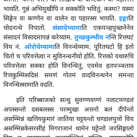
भायति. गुन्नं अभिमुखीपि न सक्कोति भवितुं. कस्मा? यस्मा
सिङ्गेन वा कण्णेन वा वालेन वा पहारस्स भायति.
इङ्घा
ति
चोदनत्थे निपातो.
संसादेय्यामा
ति एकपञ्हपुच्छनेनेव
संसादनं विसादमापन्नं करेय्याम.
तुच्छकुम्भीव न
न्ति रित्तघटं
विय नं.
ओरोधेय्यामा
ति विनन्धेय्याम. पूरितघटो हि इतो
चितो च परिवत्तेत्वा न सुविनन्धनीयो होति. रित्तको यथारुचि
परिवत्तेत्वा सक्का होति विनन्धितुं, एवमेव हतपञ्ञताय
रित्तकुम्भिसदिसं समणं गोतमं वादविनन्धनेन समन्ता
विनन्धिस्सामाति वदति.
इति परिब्बाजको सत्थु सुवण्णवण्णं नलाटमण्डलं
अपस्सन्तो दसबलस्स परम्मुखा अत्तनो बलं दीपेन्तो
असम्भिन्नं खत्तियकुमारं जातिया घट्टयन्तो चण्डालपुत्तो विय
असम्भिन्नकेसरसीहं
मिगराजानं थामेन घट्टेन्तो जरसिङ्गालो