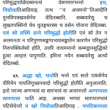
परिसुद्धपाळिदस्सनत्थं देसनमारभन्तो
इध,
निग्रोधा
तिआदिमाह. तत्थ ‘‘न अत्तमनो’’तिआदीनि
वुत्तविपक्खवसेनेव वेदितब्बानि. सब्बवारेसु च
लूखतपस्सिनो चेव धुतङ्गधरस्स च वसेन योजना वेदितब्बा.
एवं सो तस्मिं ठाने परिसुद्धो होती
ति एवं सो तेन न
अत्तमनता न परिपुण्णसङ्कप्पभावसङ्खातेन कारणेन परिसुद्धो
निरुपक्किलेसो होति, उत्तरि वायममानो कम्मट्ठानसुद्धिको
हुत्वा अरहत्तं पापुणाति. इमिना नयेन सब्बवारेसु अत्थो
वेदितब्बो.
.
अद्धा खो, भन्ते
ति भन्ते एवं सन्ते एकंसेनेव
६९
वीरियेन पापजिगुच्छनवादो परिसुद्धो होतीति अनुजानाति.
इतो परञ्च अग्गभावं वा सारभावं वा अजानन्तो
अग्गप्पत्ता
सारप्पत्ता चा
ति आह. अथस्स भगवा सारप्पत्तभावं
पटिसेधेन्तो
न खो निग्रोधा
तिआदिमाह
.
पपटिकप्पत्ता