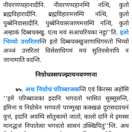
नीवरणप्पहानादीनि. नीवरणप्पहानम्पि नत्थि, कुतो
ब्रह्मविहारादीनि. ब्रह्मविहारमत्तम्पि नत्थि, कुतो
पुब्बेनिवासादीनि. पुब्बेनिवासञाणमत्तम्पि नत्थि, कुतो
अम्हाकं दिब्बचक्खु. एत्थ मयं सआचरियका नट्ठा’’ति.
इतो
भिय्यो उत्तरितर
न्ति इतो दिब्बचक्खुञाणाधिगमतो भिय्यो
अञ्ञं उत्तरितरं विसेसाधिगमं मयं सुतिवसेनापि न
जानामाति वदन्ति.
निग्रोधस्सपज्झायनवण्णना
.
अथ निग्रोधं परिब्बाजक
न्ति एवं किरस्स अहोसि
७५
‘‘इमे परिब्बाजका इदानि भगवतो भासितं सुस्सूसन्ति,
इमिना च निग्रोधेन भगवतो परम्मुखा कक्खळं दुरासदवचनं
वुत्तं, इदानि अयम्पि सोतुकामो जातो, कालो दानि मे इमस्स
मानद्धजं निपातेत्वा भगवतो सासनं उक्खिपितु’’न्ति. अथ