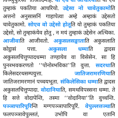
विञ्ञुपुरिसो’’तिआदिमाह.
यो एव वो आचरियो
ति यो एव
तुम्हाकं पकतिया आचरियो.
उद्देसा नो चावेतुकामो
ति
अत्तनो अनुसासनिं गाहापेत्वा अम्हे अम्हाकं उद्देसतो
चावेतुकामो.
सो
एव वो उद्देसो होतू
ति यो तुम्हाकं पकतिया
उद्देसो, सो तुम्हाकंयेव होतु
, न मयं तुम्हाकं उद्देसेन अत्थिका.
आजीवा
ति आजीवतो.
अकुसलसङ्खाता
ति अकुसलाति
कोट्ठासं पत्ता.
अकुसला धम्मा
ति द्वादस
अकुसलचित्तुप्पादधम्मा तण्हायेव वा विसेसेन. सा हि
पुनब्भवकरणतो ‘‘पोनोब्भविका’’ति वुत्ता.
सदरथा
ति
किलेसदरथसम्पयुत्ता.
जातिजरामरणिया
ति
जातिजरामरणानं पच्चयभूता.
संकिलेसिका धम्मा
ति द्वादस
अकुसलचित्तुप्पादा.
वोदानिया
ति, समथविपस्सना धम्मा. ते
हि सत्ते वोदापेन्ति, तस्मा ‘‘वोदानिया’’ति वुच्चन्ति.
पञ्ञापारिपूरि
न्ति मग्गपञ्ञापारिपूरिं.
वेपुल्लत्तञ्चा
ति
फलपञ्ञावेपुल्लतं, उभोपि वा एतानि