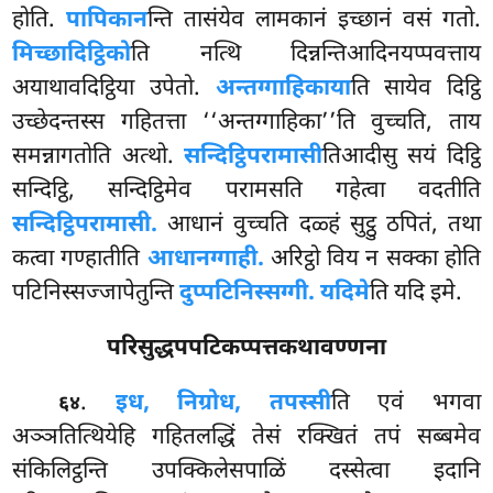
होति.
पापिकान
न्ति तासंयेव लामकानं इच्छानं वसं गतो.
मिच्छादिट्ठिको
ति नत्थि दिन्नन्तिआदिनयप्पवत्ताय
अयाथावदिट्ठिया उपेतो.
अन्तग्गाहिकाया
ति सायेव दिट्ठि
उच्छेदन्तस्स गहितत्ता ‘‘अन्तग्गाहिका’’ति वुच्चति, ताय
समन्नागतोति अत्थो.
सन्दिट्ठिपरामासी
तिआदीसु सयं दिट्ठि
सन्दिट्ठि, सन्दिट्ठिमेव परामसति गहेत्वा वदतीति
सन्दिट्ठिपरामासी.
आधानं वुच्चति दळ्हं सुट्ठु ठपितं, तथा
कत्वा गण्हातीति
आधानग्गाही.
अरिट्ठो विय न सक्का होति
पटिनिस्सज्जापेतुन्ति
दुप्पटिनिस्सग्गी. यदिमे
ति यदि इमे.
परिसुद्धपपटिकप्पत्तकथावण्णना
.
इध, निग्रोध, तपस्सी
ति एवं भगवा
६४
अञ्ञतित्थियेहि गहितलद्धिं तेसं रक्खितं तपं सब्बमेव
संकिलिट्ठन्ति उपक्किलेसपाळिं दस्सेत्वा इदानि