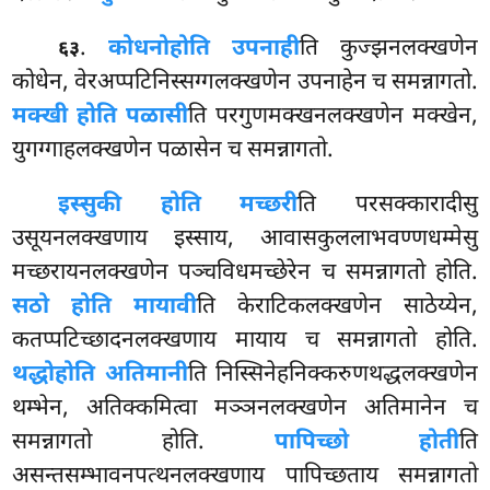
.
कोधनो
होति उपनाही
ति कुज्झनलक्खणेन
६३
कोधेन, वेरअप्पटिनिस्सग्गलक्खणेन उपनाहेन च समन्नागतो.
मक्खी होति पळासी
ति परगुणमक्खनलक्खणेन मक्खेन,
युगग्गाहलक्खणेन पळासेन च समन्नागतो.
इस्सुकी होति मच्छरी
ति परसक्कारादीसु
उसूयनलक्खणाय इस्साय, आवासकुललाभवण्णधम्मेसु
मच्छरायनलक्खणेन पञ्चविधमच्छेरेन च समन्नागतो होति.
सठो होति मायावी
ति केराटिकलक्खणेन साठेय्येन,
कतप्पटिच्छादनलक्खणाय मायाय च समन्नागतो
होति.
थद्धो
होति अतिमानी
ति निस्सिनेहनिक्करुणथद्धलक्खणेन
थम्भेन, अतिक्कमित्वा मञ्ञनलक्खणेन अतिमानेन च
समन्नागतो होति.
पापिच्छो होती
ति
असन्तसम्भावनपत्थनलक्खणाय पापिच्छताय समन्नागतो