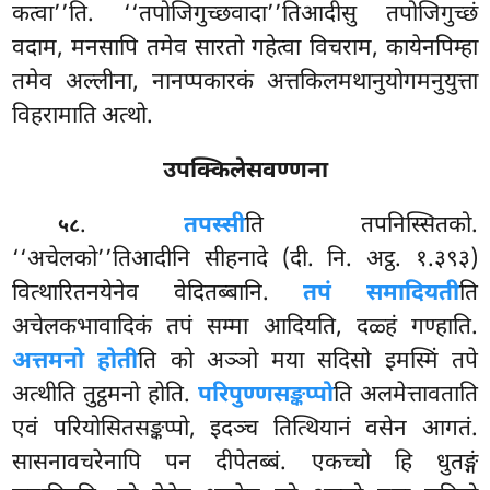
कत्वा’’ति. ‘‘तपोजिगुच्छवादा’’तिआदीसु तपोजिगुच्छं
वदाम, मनसापि तमेव सारतो गहेत्वा विचराम, कायेनपिम्हा
तमेव अल्लीना, नानप्पकारकं अत्तकिलमथानुयोगमनुयुत्ता
विहरामाति अत्थो.
उपक्किलेसवण्णना
.
तपस्सी
ति तपनिस्सितको.
५८
‘‘अचेलको’’तिआदीनि सीहनादे (दी. नि. अट्ठ. १.३९३)
वित्थारितनयेनेव वेदितब्बानि.
तपं समादियती
ति
अचेलकभावादिकं तपं सम्मा आदियति, दळ्हं गण्हाति.
अत्तमनो होती
ति को अञ्ञो मया सदिसो इमस्मिं तपे
अत्थीति तुट्ठमनो होति.
परिपुण्णसङ्कप्पो
ति अलमेत्तावताति
एवं परियोसितसङ्कप्पो, इदञ्च तित्थियानं वसेन आगतं.
सासनावचरेनापि पन दीपेतब्बं. एकच्चो हि धुतङ्गं