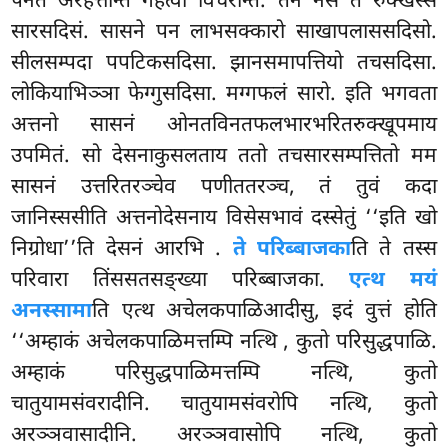
पनेते अरहत्तन्ति गहेत्वा विचरन्ति. तेन नेसं तं रुक्खस्स
सारसदिसं. सासने पन लाभसक्कारो साखापलाससदिसो.
सीलसम्पदा पपटिकसदिसा. झानसमापत्तियो तचसदिसा.
लोकियाभिञ्ञा फेग्गुसदिसा. मग्गफलं सारो. इति भगवता
अत्तनो सासनं ओनतविनतफलभारभरितरुक्खूपमाय
उपमितं. सो देसनाकुसलताय ततो तचसारसम्पत्तितो मम
सासनं उत्तरितरञ्चेव पणीततरञ्च, तं तुवं कदा
जानिस्ससीति
अत्तनोदेसनाय विसेसभावं दस्सेतुं ‘‘इति खो
निग्रोधा’’ति देसनं आरभि
.
ते परिब्बाजका
ति ते तस्स
परिवारा तिंससतसङ्ख्या परिब्बाजका.
एत्थ मयं
अनस्सामा
ति एत्थ अचेलकपाळिआदीसु, इदं वुत्तं होति
‘‘अम्हाकं अचेलकपाळिमत्तम्पि नत्थि
, कुतो परिसुद्धपाळि.
अम्हाकं परिसुद्धपाळिमत्तम्पि नत्थि, कुतो
चातुयामसंवरादीनि. चातुयामसंवरोपि नत्थि, कुतो
अरञ्ञवासादीनि. अरञ्ञवासोपि नत्थि, कुतो