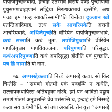
पापजिगुच्छनवादो, हन्दाहं एतस्सेव विसये पञ्हं पुच्छापेत्वा
पुथुसमणब्राह्मणानं लद्धिया निरत्थकभावं दस्सेमि. अथ
पच्छा इमं पञ्हं ब्याकरिस्सामी’’ति चिन्तेत्वा
दुज्जानं खो
एतन्तिआदिमाह. तत्थ
सके आचरियके
ति अत्तनो
आचरियवादे.
अधिजेगुच्छे
ति वीरियेन पापजिगुच्छनभावे.
कथं सन्ता
ति कथं भूता.
तपोजिगुच्छा
ति वीरियेन
पापजिगुच्छा पापविवज्जना.
परिपुण्णा
ति परिसुद्धा.
कथं
अपरिपुण्णा
ति कथं अपरिसुद्धा होतीति एवं पुच्छाति.
यत्र हि नामा
ति यो नाम.
.
अप्पसद्दे
कत्वा
ति निरवे अप्पसद्दे कत्वा. सो किर
५७
चिन्तेसि – ‘‘समणो गोतमो एकं पञ्हम्पि न कथेति,
सल्लापकथापिस्स अतिबहुका नत्थि, इमे पन आदितो पट्ठाय
समणं गोतमं अनुवत्तन्ति चेव पसंसन्ति च, हन्दाहं इमे निस्सद्दे
कत्वा सयं कथेमी’’ति. सो तथा अकासि. तेन वुत्तं ‘‘अप्पसद्दे