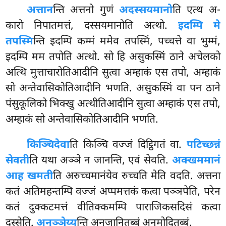
अत्तान
न्ति अत्तनो गुणं
अदस्सयमानो
ति एत्थ अ-
कारो निपातमत्तं, दस्सयमानोति अत्थो.
इदम्पि मे
तपस्मि
न्ति इदम्पि कम्मं ममेव तपस्मिं, पच्चत्ते वा भुम्मं,
इदम्पि मम तपोति अत्थो. सो हि असुकस्मिं ठाने अचेलको
अत्थि मुत्ताचारोतिआदीनि सुत्वा अम्हाकं एस तपो, अम्हाकं
सो अन्तेवासिकोतिआदीनि भणति. असुकस्मिं वा पन ठाने
पंसुकूलिको भिक्खु अत्थीतिआदीनि सुत्वा अम्हाकं एस तपो,
अम्हाकं सो अन्तेवासिकोतिआदीनि भणति.
किञ्चिदेवा
ति किञ्चि वज्जं दिट्ठिगतं वा.
पटिच्छन्नं
सेवती
ति यथा अञ्ञे न जानन्ति, एवं सेवति.
अक्खममानं
आह खमती
ति अरुच्चमानंयेव रुच्चति मेति वदति. अत्तना
कतं अतिमहन्तम्पि वज्जं अप्पमत्तकं कत्वा पञ्ञपेति, परेन
कतं दुक्कटमत्तं वीतिक्कमम्पि पाराजिकसदिसं कत्वा
दस्सेति.
अनुञ्ञेय्य
न्ति अनुजानितब्बं अनुमोदितब्बं.