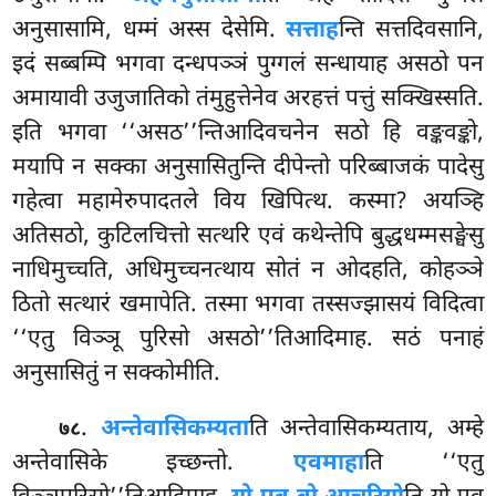
अनुसासामि, धम्मं अस्स देसेमि.
सत्ताह
न्ति सत्तदिवसानि,
इदं सब्बम्पि भगवा दन्धपञ्ञं पुग्गलं सन्धायाह असठो पन
अमायावी उजुजातिको तंमुहुत्तेनेव अरहत्तं पत्तुं सक्खिस्सति.
इति भगवा ‘‘असठ’’न्तिआदिवचनेन सठो हि वङ्कवङ्को,
मयापि न सक्का अनुसासितुन्ति दीपेन्तो परिब्बाजकं पादेसु
गहेत्वा महामेरुपादतले विय खिपित्थ. कस्मा? अयञ्हि
अतिसठो, कुटिलचित्तो सत्थरि एवं कथेन्तेपि बुद्धधम्मसङ्घेसु
नाधिमुच्चति, अधिमुच्चनत्थाय सोतं न ओदहति, कोहञ्ञे
ठितो सत्थारं खमापेति. तस्मा भगवा तस्सज्झासयं विदित्वा
‘‘एतु विञ्ञू पुरिसो असठो’’तिआदिमाह. सठं पनाहं
अनुसासितुं न सक्कोमीति.
.
अन्तेवासिकम्यता
ति अन्तेवासिकम्यताय, अम्हे
७८
अन्तेवासिके इच्छन्तो.
एवमाहा
ति ‘‘एतु