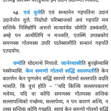
उत्तमङ्गे सिरस्मिं पतिट्ठपेत्वा इमं उदानं उदानेन्तो निसीदि.
.
एवं वुत्ते
ति एवं सन्धानेन गहपतिना उदानं
५३
उदानेन्तेन वुत्ते. निग्रोधो परिब्बाजको अयं गहपति मम
सन्तिके निसिन्नोपि अत्तनो सत्थारंयेव थोमेति उक्कंसति,
अम्हे पन अत्थीतिपि न मञ्ञति, एतस्मिं उप्पन्नकोपं
समणस्स गोतमस्स उपरि पातेस्सामीति सन्धानं गहपतिं
एतदवोच.
यग्घे
ति चोदनत्थे निपातो.
जानेय्यासी
ति बुज्झेय्यासि
पस्सेय्यासि.
केन समणो गोतमो सद्धिं सल्लपती
ति केन
कारणेन केन
पुग्गलेन सद्धिं समणो गोतमो सल्लपति वदति
भासति. किं
वुत्तं होति – ‘‘यदि किञ्चि सल्लापकारणं
भवेय्य, यदि वा कोचि समणस्स गोतमस्स सन्तिकं
सल्लापत्थिको गच्छेय्य, सल्लपेय्य, न पन कारणं अत्थि, न
तस्स सन्तिकं कोचि गच्छति, स्वायं केन समणो गोतमो सद्धिं