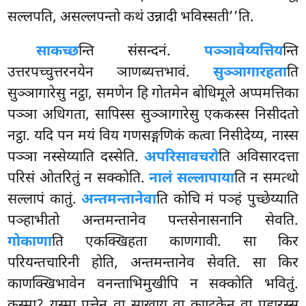
सल्लपति, असल्लपन्तो कथं उन्नादी भविस्सती’’ति.
साकच्छ
न्ति संसन्दनं.
पञ्ञावेय्यत्तिय
न्ति
उत्तरपच्चुत्तरनयेन ञाणब्यत्तभावं.
सुञ्ञागारहता
ति
सुञ्ञागारेसु नट्ठा, समणेन हि गोतमेन बोधिमूले अप्पमत्तिका
पञ्ञा अधिगता, सापिस्स सुञ्ञागारेसु एककस्स निसीदतो
नट्ठा. यदि पन मयं विय गणसङ्गणिकं कत्वा निसीदेय्य, नास्स
पञ्ञा नस्सेय्याति दस्सेति.
अपरिसावचरो
ति अविसारदत्ता
परिसं ओतरितुं न सक्कोति.
नालं सल्लापाया
ति न समत्थो
सल्लापं कातुं.
अन्तमन्तानेवा
ति कोचि मं पञ्हं पुच्छेय्याति
पञ्हाभीतो अन्तमन्तानेव पन्तसेनासनानि सेवति.
गोकाणा
ति एकक्खिहता काणगावी. सा किर
परियन्तचारिनी होति, अन्तमन्तानेव सेवति. सा किर
काणक्खिभावेन वनन्ताभिमुखीपि न सक्कोति भवितुं.
कस्मा? यस्मा पत्तेन वा साखाय वा कण्टकेन वा पहारस्स