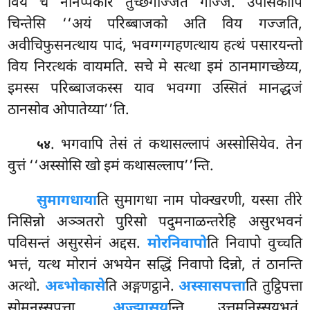
विय च नानप्पकारं तुच्छगज्जितं गज्जि. उपासकोपि
चिन्तेसि ‘‘अयं परिब्बाजको अति विय गज्जति,
अवीचिफुसनत्थाय पादं, भवग्गग्गहणत्थाय हत्थं पसारयन्तो
विय निरत्थकं वायमति. सचे मे सत्था इमं ठानमागच्छेय्य,
इमस्स परिब्बाजकस्स
याव भवग्गा उस्सितं मानद्धजं
ठानसोव ओपातेय्या’’ति.
. भगवापि तेसं तं कथासल्लापं अस्सोसियेव. तेन
५४
वुत्तं ‘‘अस्सोसि खो इमं कथासल्लाप’’न्ति.
सुमागधाया
ति सुमागधा नाम पोक्खरणी, यस्सा तीरे
निसिन्नो अञ्ञतरो पुरिसो पदुमनाळन्तरेहि असुरभवनं
पविसन्तं असुरसेनं अद्दस.
मोरनिवापो
ति निवापो वुच्चति
भत्तं, यत्थ मोरानं अभयेन सद्धिं निवापो दिन्नो, तं ठानन्ति
अत्थो.
अब्भोकासे
ति अङ्गणट्ठाने.
अस्सासपत्ता
ति तुट्ठिपत्ता
सोमनस्सपत्ता.
अज्झासय
न्ति उत्तमनिस्सयभूतं.