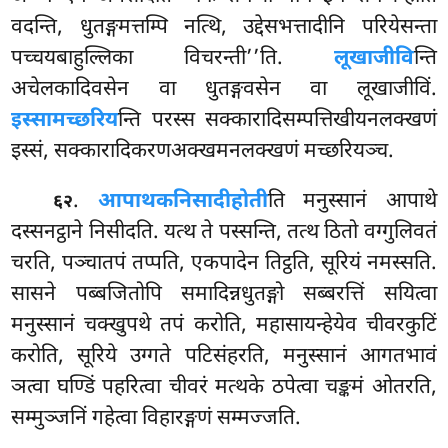
वदन्ति, धुतङ्गमत्तम्पि नत्थि, उद्देसभत्तादीनि परियेसन्ता
पच्चयबाहुल्लिका विचरन्ती’’ति.
लूखाजीवि
न्ति
अचेलकादिवसेन वा धुतङ्गवसेन वा लूखाजीविं.
इस्सामच्छरिय
न्ति परस्स सक्कारादिसम्पत्तिखीयनलक्खणं
इस्सं, सक्कारादिकरणअक्खमनलक्खणं मच्छरियञ्च.
.
आपाथकनिसादी
होती
ति मनुस्सानं आपाथे
६२
दस्सनट्ठाने निसीदति. यत्थ ते पस्सन्ति, तत्थ ठितो वग्गुलिवतं
चरति, पञ्चातपं तप्पति, एकपादेन तिट्ठति, सूरियं नमस्सति.
सासने पब्बजितोपि समादिन्नधुतङ्गो सब्बरत्तिं सयित्वा
मनुस्सानं चक्खुपथे तपं करोति, महासायन्हेयेव चीवरकुटिं
करोति, सूरिये उग्गते पटिसंहरति, मनुस्सानं आगतभावं
ञत्वा घण्डिं पहरित्वा चीवरं मत्थके ठपेत्वा चङ्कमं ओतरति,
सम्मुञ्जनिं गहेत्वा विहारङ्गणं सम्मज्जति.