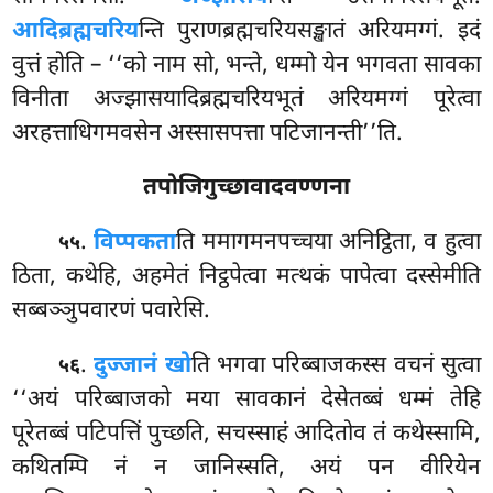
आदिब्रह्मचरिय
न्ति
पुराणब्रह्मचरियसङ्खातं अरियमग्गं. इदं
वुत्तं होति – ‘‘को नाम सो, भन्ते, धम्मो येन भगवता सावका
विनीता अज्झासयादिब्रह्मचरियभूतं अरियमग्गं पूरेत्वा
अरहत्ताधिगमवसेन अस्सासपत्ता पटिजानन्ती’’ति.
तपोजिगुच्छावादवण्णना
.
विप्पकता
ति ममागमनपच्चया अनिट्ठिता, व हुत्वा
५५
ठिता, कथेहि, अहमेतं निट्ठपेत्वा मत्थकं पापेत्वा दस्सेमीति
सब्बञ्ञुपवारणं पवारेसि.
.
दुज्जानं खो
ति भगवा परिब्बाजकस्स वचनं सुत्वा
५६
‘‘अयं परिब्बाजको मया सावकानं देसेतब्बं धम्मं तेहि
पूरेतब्बं पटिपत्तिं पुच्छति, सचस्साहं आदितोव तं कथेस्सामि,
कथितम्पि नं न जानिस्सति, अयं पन वीरियेन