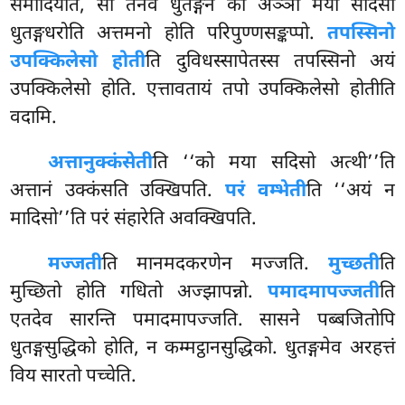
समादियति, सो तेनेव धुतङ्गेन को अञ्ञो मया सदिसो
धुतङ्गधरोति अत्तमनो होति परिपुण्णसङ्कप्पो.
तपस्सिनो
उपक्किलेसो होती
ति दुविधस्सापेतस्स तपस्सिनो अयं
उपक्किलेसो होति. एत्तावतायं तपो उपक्किलेसो होतीति
वदामि.
अत्तानुक्कंसेती
ति ‘‘को मया सदिसो अत्थी’’ति
अत्तानं उक्कंसति उक्खिपति.
परं वम्भेती
ति ‘‘अयं न
मादिसो’’ति परं संहारेति अवक्खिपति.
मज्जती
ति मानमदकरणेन मज्जति.
मुच्छती
ति
मुच्छितो होति गधितो अज्झापन्नो.
पमादमापज्जती
ति
एतदेव सारन्ति पमादमापज्जति. सासने पब्बजितोपि
धुतङ्गसुद्धिको होति, न कम्मट्ठानसुद्धिको. धुतङ्गमेव अरहत्तं
विय सारतो पच्चेति.