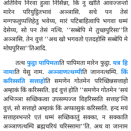
अतिविय निरवा हुत्वा निसिन्ना, किं नु खोति आवज्जन्तो
मारेन परियुट्ठितभावं अञ्ञासि. सचे पन तेसं
मग्गफलुप्पत्तिहेतु भवेय्य, मारं पटिबाहित्वापि भगवा धम्मं
देसेय्य, सो पन तेसं नत्थि. ‘‘सब्बेपि मे तुच्छपुरिसा’’ति
अञ्ञासि. तेन वुत्तं ‘‘अथ खो भगवतो एतदहोसि सब्बेपि मे
मोघपुरिसा’’तिआदि.
तत्थ
फुट्ठा पापिमता
ति पापिमता मारेन फुट्ठा.
यत्र हि
नामा
ति येसु नाम.
अञ्ञाणत्थम्पी
ति
जाननत्थम्पि.
किं
करिस्सति सत्ताहो
ति समणेन गोतमेन परिच्छिन्नसत्ताहो
अम्हाकं किं करिस्सति. इदं वुत्तं होति ‘‘समणेन गोतमेन ‘सयं
अभिञ्ञा सच्छिकत्वा उपसम्पज्ज विहरिस्सति सत्ताह’न्ति
वुत्तं, सो सत्ताहो अम्हाकं किं अप्फासुकं करिस्सति.
हन्द मयं
सत्ताहब्भन्तरे एतं धम्मं सच्छिकातुं सक्का, न सक्काति
अञ्ञाणत्थम्पि ब्रह्मचरियं चरिस्सामा’’ति. अथ वा जानाम