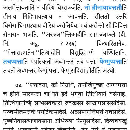
अलमेत्तावताति न वीरियं विस्सज्जेति.
नो हीनायावत्तती
ति
हीनाय गिहिभावत्थाय न आवत्तति. सीलतो उत्तरि
विसेसाधिगमत्थाय वीरियं करोतियेव, एवं करोन्तो सो विवित्तं
सेनासनं भजति. ‘‘अरञ्ञ’’न्तिआदीनि सामञ्ञफले (दी.
नि. अट्ठ. १.२१६) वित्थारितानेव.
‘‘मेत्तासहगतेना’’तिआदीनि विसुद्धिमग्गे वण्णितानि.
तचप्पत्ता
ति पपटिकतो अब्भन्तरं तचं पत्ता.
फेग्गुप्पत्ता
ति
तचतो अब्भन्तरं फेग्गुं पत्ता, फेग्गुसदिसा होतीति अत्थो.
. ‘‘एत्तावता, खो निग्रोध, तपोजिगुच्छा अग्गप्पत्ता
७४
च होति सारप्पत्ता चा’’ति इदं भगवा तित्थियानं वसेनाह.
तित्थियानञ्हि लाभसक्कारो रुक्खस्स साखापलाससदिसो.
पञ्चसीलमत्तकं पपटिकसदिसं. अट्ठसमापत्तिमत्तं तचसदिसं.
पुब्बेनिवासञाणावसाना अभिञ्ञा फेग्गुसदिसा. दिब्बचक्खुं