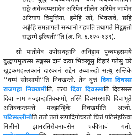
सङ्घे अवेच्चप्पसादेन अरियेन सीलेन अरियेन ञाणेन
अरियाय विमुत्तिया. इमेहि खो, भिक्खवे, छहि
अङ्गेहि समन्नागतो सन्धानो गहपति तथागते निट्ठङ्गतो
सद्धम्मे इरियती’’ति (अ. नि. ६.१२०-१३९).
सो पातोयेव उपोसथङ्गानि अधिट्ठाय पुब्बण्हसमये
बुद्धप्पमुखस्स सङ्घस्स दानं दत्वा भिक्खूसु विहारं गतेसु घरे
खुद्दकमहल्लकानं दारकानं सद्देन उब्बाळ्हो सत्थु सन्तिके
‘‘धम्मं सोस्सामी’’ति निक्खन्तो. तेन वुत्तं
दिवा दिवस्स
राजगहा निक्खमी
ति. तत्थ
दिवा दिवस्सा
ति दिवसस्स
दिवा नाम मज्झन्हातिक्कमो, तस्मिं दिवसस्सापि दिवाभूते
अतिक्कन्तमत्ते मज्झन्हिके निक्खमीति अत्थो.
पटिसल्लीनो
ति ततो ततो रूपादिगोचरतो चित्तं पटिसंहरित्वा
निलीनो झानरतिसेवनावसेन एकीभावं गतो.