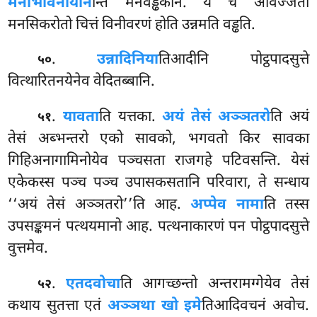
मनोभावनीयान
न्ति मनवड्ढकानं. ये च आवज्जतो
मनसिकरोतो चित्तं विनीवरणं होति उन्नमति वड्ढति.
.
उन्नादिनिया
तिआदीनि पोट्ठपादसुत्ते
५०
वित्थारितनयेनेव वेदितब्बानि.
.
यावता
ति
यत्तका.
अयं तेसं अञ्ञतरो
ति अयं
५१
तेसं अब्भन्तरो एको सावको, भगवतो किर सावका
गिहिअनागामिनोयेव पञ्चसता राजगहे पटिवसन्ति. येसं
एकेकस्स पञ्च पञ्च उपासकसतानि परिवारा, ते सन्धाय
‘‘अयं तेसं अञ्ञतरो’’ति आह.
अप्पेव नामा
ति तस्स
उपसङ्कमनं पत्थयमानो आह. पत्थनाकारणं पन पोट्ठपादसुत्ते
वुत्तमेव.
.
एतदवोचा
ति आगच्छन्तो अन्तरामग्गेयेव तेसं
५२
कथाय सुतत्ता एतं
अञ्ञथा खो इमे
तिआदिवचनं अवोच.