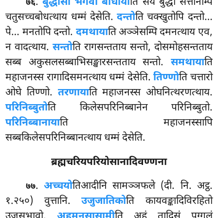
.
बुद्धो
सो भगवा बोधाया
ति सयं बुद्धो सत्तानम्पि
७६
चतुसच्चबोधत्थाय धम्मं देसेति.
दन्तो
ति चक्खुतोपि दन्तो…
पे… मनतोपि दन्तो.
दमथाया
ति अञ्ञेसम्पि दमनत्थाय एव,
न वादत्थाय.
सन्तो
ति रागसन्तताय सन्तो, दोसमोहसन्तताय
सब्ब अकुसलसब्बाभिसङ्खारसन्तताय सन्तो.
समथाया
ति
महाजनस्स रागादिसमनत्थाय धम्मं देसेति.
तिण्णो
ति चत्तारो
ओघे तिण्णो.
तरणाया
ति महाजनस्स ओघनित्थरणत्थाय.
परिनिब्बुतो
ति किलेसपरिनिब्बानेन परिनिब्बुतो.
परिनिब्बानाया
ति महाजनस्सापि
सब्बकिलेसपरिनिब्बानत्थाय धम्मं देसेति.
ब्रह्मचरियपरियोसानादिवण्णना
.
अच्चयो
तिआदीनि
सामञ्ञफले (दी. नि. अट्ठ.
७७
१.२५०) वुत्तानि.
उजुजातिको
ति कायवङ्कादिविरहितो
उजुसभावो.
अहमनुसासामी
ति अहं तादिसं पुग्गलं