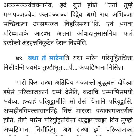
अञ्ञमञ्ञवेवचनानेव. इदं वुत्तं होति ‘‘ततो तुम्हे
मग्गपञ्ञञ्चेव फलपञ्ञञ्च दिट्ठेव धम्मे सयं अभिञ्ञा
सच्छिकत्वा उपसम्पज्ज विहरिस्सथा’’ति. एवं भगवा
परिब्बाजके आरब्भ अत्तनो ओवादानुसासनिया फलं
दस्सेन्तो अरहत्तनिकूटेन देसनं निट्ठपेसि.
.
यथा तं मारेना
ति यथा मारेन परियुट्ठितचित्ता
७९
निसीदन्ति एवमेव तुण्हीभूता…पे… अप्पटिभाना निसिन्ना.
मारो
किर सत्था अतिविय गज्जन्तो बुद्धबलं दीपेत्वा
इमेसं परिब्बाजकानं धम्मं देसेति, कदाचि धम्माभिसमयो
भवेय्य, हन्दाहं परियुट्ठामीति सो तेसं चित्तानि परियुट्ठासि.
अप्पहीनविपल्लासानञ्हि चित्तं मारस्स यथाकामकरणीयं
होति. तेपि मारेन परियुट्ठितचित्ता थद्धङ्गपच्चङ्गा विय तुण्ही
अप्पटिभाना निसीदिंसु. अथ सत्था इमे परिब्बाजका