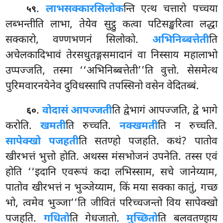
.
लाभसक्कारसिलोक
न्ति
एत्थ चत्तारो पच्चया
५९
लब्भन्तीति
लाभा, तेयेव सुट्ठु कत्वा पटिसङ्खरित्वा लद्धा
सक्कारो, वण्णभणनं सिलोको.
अभिनिब्बत्तेती
ति
अचेलकादिभावं तेरसधुतङ्गसमादानं वा निस्साय महालाभो
उप्पज्जति, तस्मा ‘‘अभिनिब्बत्तेती’’ति वुत्तो. सेसमेत्थ
पुरिमवारनयेनेव दुविधस्सापि तपस्सिनो वसेन वेदितब्बं.
.
वोदासं आपज्जती
ति द्वेभागं आपज्जति, द्वे भागे
६०
करोति.
खमती
ति रुच्चति.
नक्खमती
ति न रुच्चति.
सापेक्खो पजहती
ति सतण्हो पजहति. कथं? पातोव
खीरभत्तं भुत्तो होति. अथस्स मंसभोजनं उपनेति. तस्स एवं
होति ‘‘इदानि एवरूपं कदा लभिस्साम, सचे जानेय्याम,
पातोव खीरभत्तं न भुञ्जेय्याम, किं मया सक्का कातुं, गच्छ
भो, त्वमेव भुञ्जा’’ति जीवितं परिच्चजन्तो विय सापेक्खो
पजहति.
गधितो
ति गेधजातो.
मुच्छितो
ति बलवतण्हाय