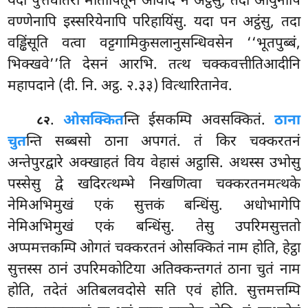
यदा पुत्तधीतरो मातापितूनं ओवादे न अट्ठंसु, तदा आयुनापि
वण्णेनापि इस्सरियेनापि परिहायिंसु. यदा पन अट्ठंसु, तदा
वड्ढिंसूति वत्वा वट्टगामिकुसलानुसन्धिवसेन ‘‘भूतपुब्बं,
भिक्खवे’’ति देसनं आरभि. तत्थ चक्कवत्तीतिआदीनि
महापदाने (दी. नि. अट्ठ. २.३३) वित्थारितानेव.
.
ओसक्कित
न्ति ईसकम्पि अवसक्कितं.
ठाना
८२
चुत
न्ति सब्बसो ठाना अपगतं. तं किर चक्करतनं
अन्तेपुरद्वारे अक्खाहतं विय वेहासं अट्ठासि. अथस्स उभोसु
पस्सेसु द्वे खदिरत्थम्भे निखणित्वा चक्करतनमत्थके
नेमिअभिमुखं एकं सुत्तकं बन्धिंसु. अधोभागेपि
नेमिअभिमुखं एकं बन्धिंसु. तेसु उपरिमसुत्ततो
अप्पमत्तकम्पि ओगतं चक्करतनं ओसक्कितं नाम होति, हेट्ठा
सुत्तस्स ठानं उपरिमकोटिया अतिक्कन्तगतं ठाना चुतं नाम
होति, तदेतं अतिबलवदोसे सति एवं होति. सुत्तमत्तम्पि