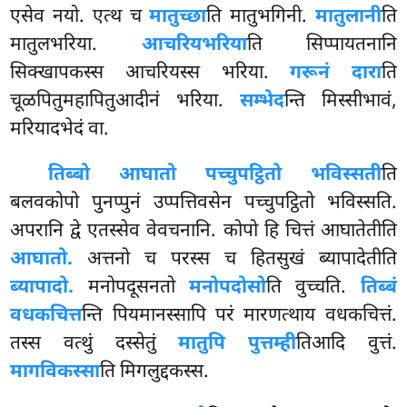
एसेव नयो. एत्थ च
मातुच्छा
ति मातुभगिनी.
मातुलानी
ति
मातुलभरिया.
आचरियभरिया
ति सिप्पायतनानि
सिक्खापकस्स आचरियस्स भरिया.
गरूनं दारा
ति
चूळपितुमहापितुआदीनं भरिया.
सम्भेद
न्ति
मिस्सीभावं,
मरियादभेदं वा.
तिब्बो आघातो पच्चुपट्ठितो भविस्सती
ति
बलवकोपो पुनप्पुनं उप्पत्तिवसेन पच्चुपट्ठितो भविस्सति.
अपरानि द्वे एतस्सेव वेवचनानि. कोपो हि चित्तं आघातेतीति
आघातो.
अत्तनो च परस्स च हितसुखं ब्यापादेतीति
ब्यापादो.
मनोपदूसनतो
मनोपदोसो
ति वुच्चति.
तिब्बं
वधकचित्त
न्ति पियमानस्सापि परं मारणत्थाय वधकचित्तं.
तस्स वत्थुं दस्सेतुं
मातुपि पुत्तम्ही
तिआदि वुत्तं.
मागविकस्सा
ति मिगलुद्दकस्स.