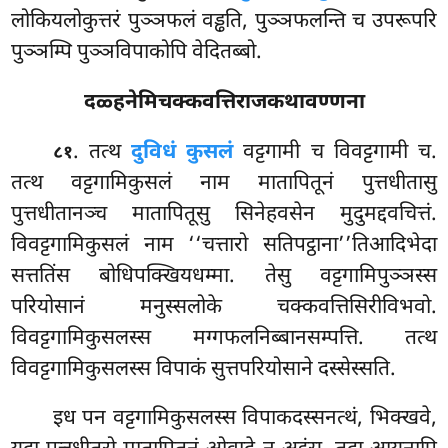
लोकियलोकुत्तरं पुञ्ञफलं वड्ढति, पुञ्ञफलन्ति च उपरूपरि
पुञ्ञम्पि पुञ्ञविपाकोपि वेदितब्बो.
दळ्हनेमिचक्कवत्तिराजकथावण्णना
. तत्थ
दुविधं कुसलं
वट्टगामी च विवट्टगामी च.
८१
तत्थ वट्टगामिकुसलं नाम मातापितूनं पुत्तधीतासु
पुत्तधीतानञ्च मातापितूसु सिनेहवसेन मुदुमद्दवचित्तं.
विवट्टगामिकुसलं नाम ‘‘चत्तारो सतिपट्ठाना’’तिआदिभेदा
सत्ततिंस बोधिपक्खियधम्मा. तेसु वट्टगामिपुञ्ञस्स
परियोसानं मनुस्सलोके चक्कवत्तिसिरीविभवो.
विवट्टगामिकुसलस्स मग्गफलनिब्बानसम्पत्ति. तत्थ
विवट्टगामिकुसलस्स विपाकं सुत्तपरियोसाने दस्सेस्सति.
इध पन वट्टगामिकुसलस्स विपाकदस्सनत्थं, भिक्खवे,