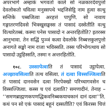
अपरभागे अम्हाकं भगवतो काले सो नळकारदेवपुत्तो
देवलोकतो चवित्वा मनुस्सपथे भद्दजिसेट्ठि नाम हुत्वा सत्थु
सन्तिके पब्बजित्वा अरहत्तं पापुणि. सो नावाय
गङ्गातरणदिवसे भिक्खुसङ्घस्स तं पासादं दस्सेतीति वत्थु
वित्थारेतब्बं. कस्मा पनेस पासादो न अन्तरहितोति? इतरस्स
आनुभावा. तेन सद्धिं
पुञ्ञं कत्वा देवलोके निब्बत्तकुलपुत्तो
अनागते सङ्खो नाम राजा भविस्सति. तस्स परिभोगत्थाय सो
पासादो उट्ठहिस्सति, तस्मा न अन्तरहितोति.
.
उस्सापेत्वा
ति
तं पासादं उट्ठापेत्वा.
१०८
अज्झावसित्वा
ति तत्थ वसित्वा.
तं दत्वा विस्सज्जित्वा
ति
तं पासादं दानवसेन दत्वा निरपेक्खो परिच्चागवसेन च
विस्सज्जित्वा. कस्स
च एवं दत्वाति? समणादीनं. तेनाह –
‘‘समणब्राह्मणकपणद्धिकवनिब्बकयाचकानं दानं दत्वा’’ति.
कथं पन सो एकं पासादं बहूनं दस्सतीति? एवं किरस्स चित्तं