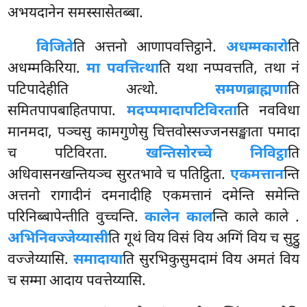
अभयदानेन समस्सासेतब्बा.
विजिते
ति अत्तनो आणापवत्तिट्ठाने.
अधम्मकारो
ति
अधम्मकिरिया.
मा पवत्तित्था
ति यथा नप्पवत्तति, तथा नं
पटिपादेहीति अत्थो.
समणब्राह्मणा
ति
समितपापबाहितपापा.
मदप्पमादा
पटिविरता
ति नवविधा
मानमदा, पञ्चसु कामगुणेसु चित्तवोस्सज्जनसङ्खाता पमादा
च पटिविरता.
खन्तिसोरच्चे निविट्ठा
ति
अधिवासनखन्तियञ्च सुरतभावे च पतिट्ठिता.
एकमत्तान
न्ति
अत्तनो रागादीनं दमनादीहि एकमत्तानं दमेन्ति समेन्ति
परिनिब्बापेन्तीति वुच्चन्ति.
कालेन काल
न्ति काले काले
.
अभिनिवज्जेय्यासी
ति गूथं विय विसं विय अग्गिं विय च सुट्ठु
वज्जेय्यासि.
समादाया
ति सुरभिकुसुमदामं विय अमतं विय
च सम्मा आदाय पवत्तेय्यासि.