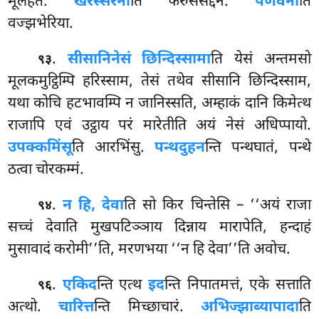
मूलहतं.
खरस्सरेना
ति फरुससद्देन.
पणवेना
ति
वज्झभेरिया.
.
सीसानि
नेसं छिन्दिस्सामा
ति येसं अन्तमसो
९३
मूलकमुट्ठिम्पि हरिस्साम, तेसं तथेव सीसानि छिन्दिस्साम,
यथा कोचि हटभावम्पि न जानिस्सति, अम्हाकं दानि किमेत्थ
राजापि एवं उट्ठाय परं मारेतीति अयं नेसं अधिप्पायो.
उपक्कमिंसू
ति आरभिंसु.
पन्थदुहन
न्ति पन्थघातं, पन्थे
ठत्वा चोरकम्मं.
.
न हि, देवा
ति सो किर चिन्तेसि – ‘‘अयं राजा
९४
सच्चं देवाति मुखपटिञ्ञाय दिन्नाय मारापेति, हन्दाहं
मुसावादं करोमी’’ति, मरणभया ‘‘न हि देवा’’ति अवोच.
.
एकिद
न्ति
एत्थ
इद
न्ति निपातमत्तं, एके सत्ताति
९६
अत्थो.
चारित्त
न्ति मिच्छाचारं.
अभिज्झाब्यापादा
ति