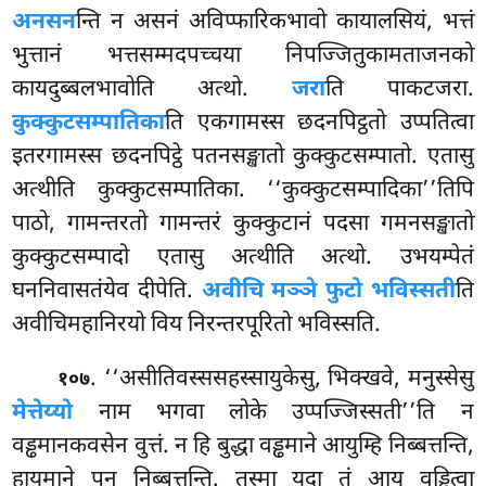
अनसन
न्ति न असनं अविप्फारिकभावो कायालसियं, भत्तं
भुत्तानं भत्तसम्मदपच्चया निपज्जितुकामताजनको
कायदुब्बलभावोति अत्थो.
जरा
ति पाकटजरा.
कुक्कुटसम्पातिका
ति एकगामस्स छदनपिट्ठतो उप्पतित्वा
इतरगामस्स छदनपिट्ठे पतनसङ्खातो कुक्कुटसम्पातो. एतासु
अत्थीति कुक्कुटसम्पातिका. ‘‘कुक्कुटसम्पादिका’’तिपि
पाठो, गामन्तरतो गामन्तरं कुक्कुटानं पदसा गमनसङ्खातो
कुक्कुटसम्पादो एतासु अत्थीति अत्थो. उभयम्पेतं
घननिवासतंयेव दीपेति.
अवीचि मञ्ञे फुटो भविस्सती
ति
अवीचिमहानिरयो विय निरन्तरपूरितो भविस्सति.
. ‘‘असीतिवस्ससहस्सायुकेसु, भिक्खवे, मनुस्सेसु
१०७
मेत्तेय्यो
नाम भगवा लोके उप्पज्जिस्सती’’ति न
वड्ढमानकवसेन वुत्तं. न हि बुद्धा वड्ढमाने आयुम्हि निब्बत्तन्ति,
हायमाने पन निब्बत्तन्ति. तस्मा यदा तं आयु वड्ढित्वा