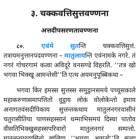
३. चक्कवत्तिसुत्तवण्णना
अत्तदीपसरणतावण्णना
.
एवं
मे सुत
न्ति चक्कवत्तिसुत्तं.
८०
तत्रायमनुत्तानपदवण्णना –
मातुलाय
न्ति एवंनामके नगरे. तं
नगरं गोचरगामं कत्वा अविदूरे वनसण्डे विहरति. ‘‘तत्र खो
भगवा भिक्खू आमन्तेसी’’ति एत्थ अयमनुपुब्बिकथा –
भगवा किर इमस्स सुत्तस्स समुट्ठानसमये पच्चूसकाले
महाकरुणासमापत्तितो वुट्ठाय लोकं वोलोकेन्तो इमाय
अनागतवंसदीपिकाय सुत्तन्तकथाय मातुलनगरवासीनं
चतुरासीतिया पाणसहस्सानं धम्माभिसमयं दिस्वा पातोव
वीसतिभिक्खुसहस्सपरिवारो मातुलनगरं सम्पत्तो.
मातुलनगरवासिनो खत्तिया ‘‘भगवा आगतो’’ति सुत्वा