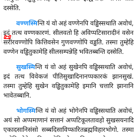
दस्सेति.
वण्णस्मि
न्ति यं वो अहं वण्णेनपि वड्ढिस्सथाति अवोचं,
इदं तत्थ वण्णकारणं. सीलवतो हि अविप्पटिसारादीनं वसेन
📜
सरीरवण्णोपि कित्तिवसेन गुणवण्णोपि वड्ढति. तस्मा तुम्हेहि
वण्णेन वड्ढितुकामेहि सीलसम्पन्नेहि भवितब्बन्ति दस्सेति.
सुखस्मि
न्ति यं वो अहं सुखेनपि वड्ढिस्सथाति अवोचं,
इदं तत्थ विवेकजं पीतिसुखादिनानप्पकारकं झानसुखं.
तस्मा तुम्हेहि सुखेन वड्ढितुकामेहि इमानि चत्तारि झानानि
भावेतब्बानि.
भोगस्मि
न्ति यं वो अहं भोगेनपि वड्ढिस्सथाति अवोचं,
अयं सो अप्पमाणानं सत्तानं अप्पटिकूलतावहो सुखसयनादि
एकादसानिसंसो सब्बदिसाविप्फारितब्रह्मविहारभोगो. तस्मा