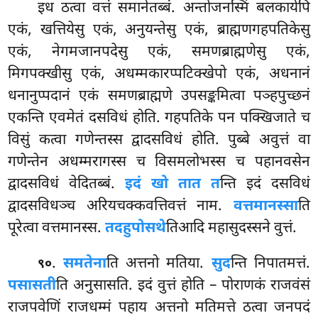
इध ठत्वा वत्तं समानेतब्बं. अन्तोजनस्मिं बलकायेपि
एकं, खत्तियेसु एकं, अनुयन्तेसु एकं, ब्राह्मणगहपतिकेसु
एकं, नेगमजानपदेसु एकं, समणब्राह्मणेसु एकं,
मिगपक्खीसु एकं, अधम्मकारप्पटिक्खेपो एकं, अधनानं
धनानुप्पदानं एकं समणब्राह्मणे उपसङ्कमित्वा पञ्हपुच्छनं
एकन्ति एवमेतं दसविधं होति. गहपतिके पन पक्खिजाते च
विसुं कत्वा गणेन्तस्स द्वादसविधं होति. पुब्बे अवुत्तं वा
गणेन्तेन अधम्मरागस्स च विसमलोभस्स
च पहानवसेन
द्वादसविधं वेदितब्बं.
इदं खो तात त
न्ति इदं दसविधं
द्वादसविधञ्च अरियचक्कवत्तिवत्तं नाम.
वत्तमानस्सा
ति
पूरेत्वा वत्तमानस्स.
तदहुपोसथे
तिआदि महासुदस्सने वुत्तं.
.
समतेना
ति अत्तनो मतिया.
सुद
न्ति निपातमत्तं.
९०
पसासती
ति अनुसासति. इदं वुत्तं होति – पोराणकं राजवंसं
राजपवेणिं राजधम्मं पहाय अत्तनो मतिमत्ते ठत्वा जनपदं