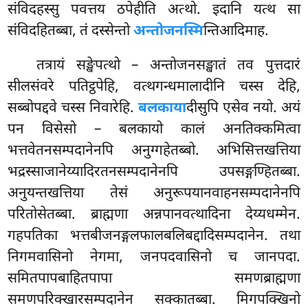
संविदहस्सु पवत्तय ठपेहीति अत्थो. इदानि यत्थ सा
संविदहितब्बा, तं दस्सेन्तो
अन्तोजनस्मि
न्तिआदिमाह.
तत्रायं सङ्खेपत्थो – अन्तोजनसङ्खातं तव पुत्तदारं
सीलसंवरे पतिट्ठपेहि, वत्थगन्धमालादीनि चस्स देहि,
सब्बोपद्दवे चस्स निवारेहि.
बलकाया
दीसुपि एसेव नयो. अयं
पन विसेसो – बलकायो कालं अनतिक्कमित्वा
भत्तवेतनसम्पदानेनपि अनुग्गहेतब्बो. अभिसित्तखत्तिया
भद्रस्साजानेय्यादिरतनसम्पदानेनपि उपसङ्गण्हितब्बा.
अनुयन्तखत्तिया तेसं अनुरूपयानवाहनसम्पदानेनपि
परितोसेतब्बा. ब्राह्मणा अन्नपानवत्थादिना देय्यधम्मेन.
गहपतिका भत्तबीजनङ्गलफालबलिबद्दादिसम्पदानेन. तथा
निगमवासिनो नेगमा, जनपदवासिनो च जानपदा.
समितपापबाहितपापा समणब्राह्मणा
समणपरिक्खारसम्पदानेन सक्कातब्बा. मिगपक्खिनो