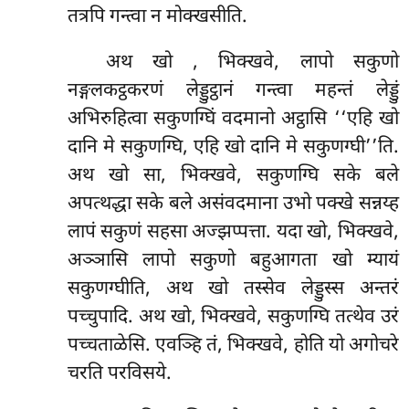
तत्रपि गन्त्वा न मोक्खसीति.
अथ खो
, भिक्खवे, लापो सकुणो
नङ्गलकट्ठकरणं लेड्डुट्ठानं गन्त्वा महन्तं लेड्डुं
अभिरुहित्वा सकुणग्घिं वदमानो अट्ठासि ‘‘एहि खो
दानि मे सकुणग्घि, एहि खो दानि मे सकुणग्घी’’ति.
अथ खो सा, भिक्खवे, सकुणग्घि सके बले
अपत्थद्धा सके बले असंवदमाना उभो पक्खे सन्नय्ह
लापं सकुणं सहसा अज्झप्पत्ता. यदा खो, भिक्खवे,
अञ्ञासि लापो सकुणो बहुआगता खो म्यायं
सकुणग्घीति, अथ खो तस्सेव लेड्डुस्स अन्तरं
पच्चुपादि. अथ खो, भिक्खवे, सकुणग्घि तत्थेव उरं
पच्चताळेसि. एवञ्हि तं, भिक्खवे, होति यो अगोचरे
चरति परविसये.