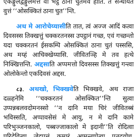
एकङ्गुलद्वङ्गुलमत्तं वा भट्ठं ठाना चुतमेव होति. तं सन्धायेतं
वुत्तं ‘‘ओसक्कितं ठाना चुत’’न्ति.
अथ मे आरोचेय्यासी
ति तात, त्वं अज्ज आदिं कत्वा
दिवसस्स तिक्खत्तुं चक्करतनस्स उपट्ठानं गच्छ, एवं गच्छन्तो
यदा चक्करतनं ईसकम्पि ओसक्कितं ठाना चुतं पस्ससि,
अथ मय्हं आचिक्खेय्यासि. जीवितञ्हि मे तव हत्थे
निक्खित्तन्ति.
अद्दसा
ति अप्पमत्तो दिवसस्स तिक्खत्तुं गन्त्वा
ओलोकेन्तो एकदिवसं अद्दस.
.
अथ
खो, भिक्खवे
ति भिक्खवे, अथ राजा
८३
दळ्हनेमि ‘‘चक्करतनं ओसक्कित’’न्ति
सुत्वा
उप्पन्नबलवदोमनस्सो ‘‘न दानि मया चिरं जीवितब्बं
भविस्सति, अप्पावसेसं मे आयु, न मे दानि कामे
परिभुञ्जनकालो, पब्बज्जाकालो मे
इदानी’’ति रोदित्वा