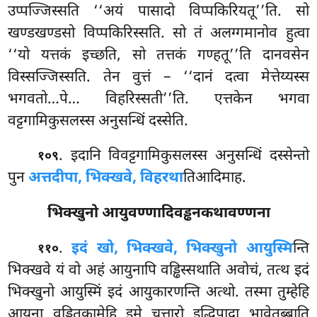
उप्पज्जिस्सति ‘‘अयं पासादो विप्पकिरियतू’’ति. सो
खण्डखण्डसो विप्पकिरिस्सति. सो तं अलग्गमानोव हुत्वा
‘‘यो यत्तकं इच्छति, सो तत्तकं गण्हतू’’ति दानवसेन
विस्सज्जिस्सति. तेन वुत्तं – ‘‘दानं दत्वा मेत्तेय्यस्स
भगवतो…पे… विहरिस्सती’’ति. एत्तकेन भगवा
वट्टगामिकुसलस्स अनुसन्धिं दस्सेति.
. इदानि विवट्टगामिकुसलस्स अनुसन्धिं दस्सेन्तो
१०९
पुन
अत्तदीपा, भिक्खवे, विहरथा
तिआदिमाह.
भिक्खुनो आयुवण्णादिवड्ढनकथावण्णना
.
इदं खो, भिक्खवे, भिक्खुनो आयुस्मि
न्ति
११०
भिक्खवे यं वो अहं आयुनापि वड्ढिस्सथाति अवोचं, तत्थ इदं
भिक्खुनो आयुस्मिं इदं आयुकारणन्ति अत्थो. तस्मा तुम्हेहि
आयुना वड्ढितुकामेहि इमे चत्तारो इद्धिपादा भावेतब्बाति