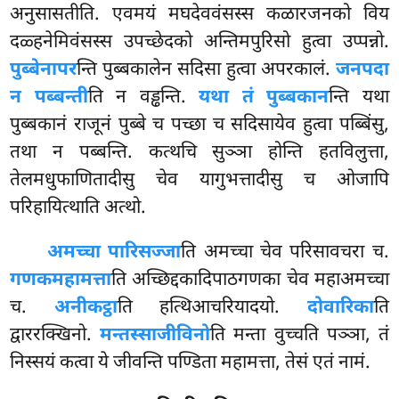
अनुसासतीति. एवमयं मघदेववंसस्स कळारजनको विय
दळ्हनेमिवंसस्स उपच्छेदको अन्तिमपुरिसो हुत्वा उप्पन्नो.
पुब्बेनापर
न्ति पुब्बकालेन सदिसा हुत्वा अपरकालं.
जनपदा
न पब्बन्ती
ति न वड्ढन्ति.
यथा तं पुब्बकान
न्ति यथा
पुब्बकानं राजूनं पुब्बे च पच्छा च सदिसायेव हुत्वा पब्बिंसु,
तथा न पब्बन्ति. कत्थचि सुञ्ञा होन्ति हतविलुत्ता,
तेलमधुफाणितादीसु
चेव यागुभत्तादीसु च ओजापि
परिहायित्थाति अत्थो.
अमच्चा पारिसज्जा
ति अमच्चा चेव परिसावचरा च.
गणकमहामत्ता
ति अच्छिद्दकादिपाठगणका चेव महाअमच्चा
च.
अनीकट्ठा
ति हत्थिआचरियादयो.
दोवारिका
ति
द्वाररक्खिनो.
मन्तस्साजीविनो
ति मन्ता वुच्चति पञ्ञा, तं
निस्सयं कत्वा ये जीवन्ति पण्डिता महामत्ता, तेसं एतं नामं.