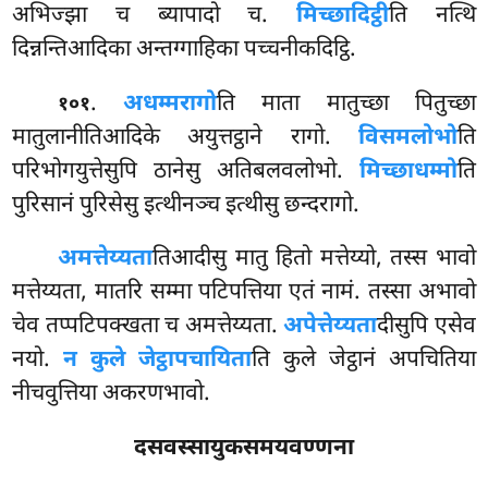
अभिज्झा च ब्यापादो च.
मिच्छादिट्ठी
ति नत्थि
दिन्नन्तिआदिका अन्तग्गाहिका पच्चनीकदिट्ठि.
.
अधम्मरागो
ति माता मातुच्छा पितुच्छा
१०१
मातुलानीतिआदिके अयुत्तट्ठाने रागो.
विसमलोभो
ति
परिभोगयुत्तेसुपि ठानेसु अतिबलवलोभो.
मिच्छाधम्मो
ति
पुरिसानं पुरिसेसु इत्थीनञ्च इत्थीसु छन्दरागो.
अमत्तेय्यता
तिआदीसु
मातु हितो मत्तेय्यो, तस्स भावो
मत्तेय्यता, मातरि सम्मा पटिपत्तिया एतं नामं. तस्सा अभावो
चेव तप्पटिपक्खता च अमत्तेय्यता.
अपेत्तेय्यता
दीसुपि एसेव
नयो.
न कुले जेट्ठापचायिता
ति कुले जेट्ठानं अपचितिया
नीचवुत्तिया अकरणभावो.
दसवस्सायुकसमयवण्णना