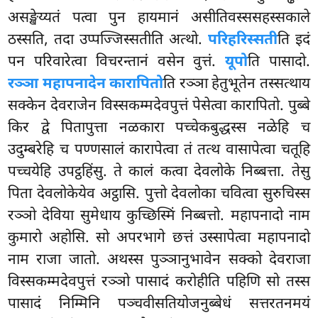
असङ्खेय्यतं पत्वा पुन हायमानं असीतिवस्ससहस्सकाले
ठस्सति, तदा उप्पज्जिस्सतीति अत्थो.
परिहरिस्सती
ति इदं
पन परिवारेत्वा
विचरन्तानं वसेन वुत्तं.
यूपो
ति पासादो.
रञ्ञा महापनादेन कारापितो
ति रञ्ञा हेतुभूतेन तस्सत्थाय
सक्केन देवराजेन विस्सकम्मदेवपुत्तं पेसेत्वा कारापितो. पुब्बे
किर द्वे पितापुत्ता नळकारा पच्चेकबुद्धस्स नळेहि च
उदुम्बरेहि
च पण्णसालं कारापेत्वा तं तत्थ वासापेत्वा चतूहि
पच्चयेहि उपट्ठहिंसु. ते कालं कत्वा देवलोके निब्बत्ता. तेसु
पिता देवलोकेयेव अट्ठासि. पुत्तो देवलोका चवित्वा सुरुचिस्स
रञ्ञो देविया सुमेधाय कुच्छिस्मिं निब्बत्तो. महापनादो नाम
कुमारो अहोसि. सो अपरभागे छत्तं उस्सापेत्वा महापनादो
नाम राजा जातो. अथस्स पुञ्ञानुभावेन सक्को देवराजा
विस्सकम्मदेवपुत्तं रञ्ञो पासादं करोहीति पहिणि सो तस्स
पासादं निम्मिनि पञ्चवीसतियोजनुब्बेधं सत्तरतनमयं