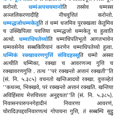
करोन्तो.
धम्मं
अपचयमानो
ति तस्सेव धम्मस्स
अञ्जलिकरणादीहि नीचवुत्तितं करोन्तो.
धम्मद्धजो
धम्मकेतू
ति तं धम्मं धजमिव पुरक्खत्वा केतुमिव
च उक्खिपित्वा पवत्तिया धम्मद्धजो धम्मकेतु च हुत्वाति
अत्थो.
धम्माधिपतेय्यो
ति धम्माधिपतिभूतो आगतभावेन
धम्मवसेनेव सब्बकिरियानं करणेन धम्माधिपतेय्यो हुत्वा.
धम्मिकं रक्खावरणगुत्तिं संविदहस्सू
ति धम्मो अस्सा
अत्थीति धम्मिका, रक्खा च आवरणञ्च गुत्ति च
रक्खावरणगुत्ति
. तत्थ ‘‘परं रक्खन्तो अत्तानं रक्खती’’ति
(सं. नि. ५.३८५) वचनतो खन्तिआदयो रक्खा. वुत्तञ्हेतं
‘‘कथञ्च, भिक्खवे, परं रक्खन्तो अत्तानं रक्खति. खन्तिया
अविहिंसाय मेत्तचित्तता अनुद्दयता’’ति (सं. नि. ५.३८५).
निवासनपारुपनगेहादीनं निवारणा आवरणं,
चोरादिउपद्दवनिवारणत्थं गोपायना गुत्ति, तं सब्बम्पि सुट्ठु