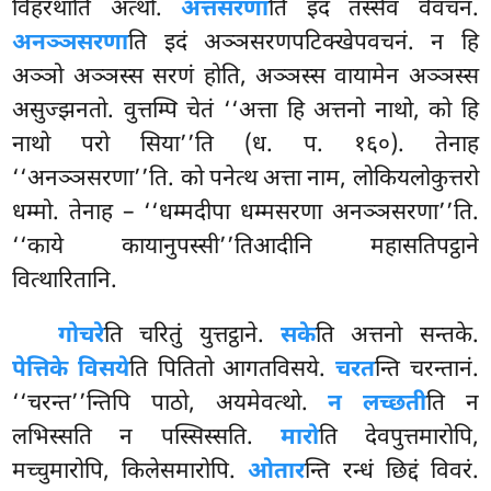
विहरथाति अत्थो.
अत्तसरणा
ति इदं तस्सेव वेवचनं.
अनञ्ञसरणा
ति इदं अञ्ञसरणपटिक्खेपवचनं. न हि
अञ्ञो अञ्ञस्स सरणं होति, अञ्ञस्स वायामेन अञ्ञस्स
असुज्झनतो. वुत्तम्पि चेतं ‘‘अत्ता हि अत्तनो नाथो, को हि
नाथो परो सिया’’ति (ध. प. १६०). तेनाह
‘‘अनञ्ञसरणा’’ति. को पनेत्थ अत्ता नाम, लोकियलोकुत्तरो
धम्मो. तेनाह – ‘‘धम्मदीपा धम्मसरणा अनञ्ञसरणा’’ति.
‘‘काये कायानुपस्सी’’तिआदीनि महासतिपट्ठाने
वित्थारितानि.
गोचरे
ति चरितुं युत्तट्ठाने.
सके
ति अत्तनो सन्तके.
पेत्तिके विसये
ति पितितो आगतविसये.
चरत
न्ति चरन्तानं.
‘‘चरन्त’’न्तिपि पाठो, अयमेवत्थो.
न लच्छती
ति न
लभिस्सति न पस्सिस्सति.
मारो
ति देवपुत्तमारोपि,
मच्चुमारोपि, किलेसमारोपि.
ओतार
न्ति रन्धं छिद्दं विवरं.