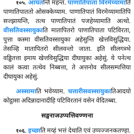
.
आयत
न्ति महन्तं.
पाणातिपाता विरमेय्यामा
ति
१०५
पाणातिपाततो ओसक्केय्याम. पाणातिपातं विरमेय्यामातिपि
सज्झायन्ति, तत्थ पाणातिपातं पजहेय्यामाति अत्थो.
वीसतिवस्सायुका
ति मातापितरो
पाणातिपाता पटिविरता,
पुत्ता कस्मा वीसतिवस्सायुका अहेसुन्ति खेत्तविसुद्धिया.
तेसञ्हि मातापितरो सीलवन्तो जाता. इति सीलगब्भे
वड्ढितत्ता इमाय खेत्तविसुद्धिया दीघायुका अहेसुं. ये पनेत्थ
कालं कत्वा तत्थेव निब्बत्ता, ते अत्तनोव सीलसम्पत्तिया
दीघायुका अहेसुं.
अस्सामा
ति भवेय्याम.
चत्तारीसवस्सायुका
तिआदयो
कोट्ठासा अदिन्नादानादीहि पटिविरतानं वसेन वेदितब्बा.
सङ्खराजउप्पत्तिवण्णना
.
इच्छा
ति मय्हं भत्तं देथाति एवं उप्पज्जनकतण्हा.
१०६