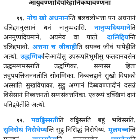
आयुवण्णादिपरिहानिकथावण्णना
.
नो
च खो अधनान
न्ति बलवलोभत्ता पन अधनानं
९१
दलिद्दमनुस्सानं धनं नानुप्पदासि.
नानुप्पदियमाने
ति
अननुप्पदियमाने, अयमेव वा पाठो.
दालिद्दिय
न्ति
दलिद्दभावो.
अत्तना च जीवाही
ति सयञ्च जीवं यापेहीति
अत्थो.
उद्धग्गिक
न्तिआदीसु उपरूपरिभूमीसु फलदानवसेन
उद्धमग्गमस्साति उद्धग्गिका. सग्गस्स हिता
तत्रुपपत्तिजननतोति सोवग्गिका. निब्बत्तट्ठाने सुखो विपाको
अस्साति सुखविपाका. सुट्ठु अग्गानं दिब्बवण्णादीनं दसन्नं
विसेसानं निब्बत्तनतो सग्गसंवत्तनिका. एवरूपं दक्खिणं दानं
पतिट्ठपेतीति अत्थो.
.
पवड्ढिस्सती
ति वड्ढिस्सति बहुं भविस्सति.
९२
सुनिसेधं निसेधेय्य
न्ति सुट्ठु निसिद्धं निसेधेय्यं.
मूलघच्च
न्ति