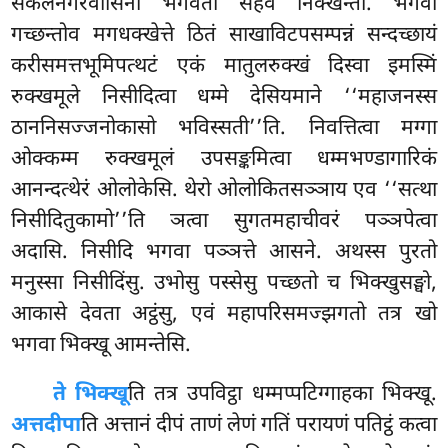
सकलनगरवासिनो भगवता सहेव निक्खन्ता. भगवा
गच्छन्तोव मगधक्खेत्ते ठितं साखाविटपसम्पन्नं सन्दच्छायं
करीसमत्तभूमिपत्थटं एकं मातुलरुक्खं दिस्वा इमस्मिं
रुक्खमूले
निसीदित्वा धम्मे देसियमाने ‘‘महाजनस्स
ठाननिसज्जनोकासो भविस्सती’’ति. निवत्तित्वा
मग्गा
ओक्कम्म रुक्खमूलं उपसङ्कमित्वा धम्मभण्डागारिकं
आनन्दत्थेरं ओलोकेसि. थेरो ओलोकितसञ्ञाय एव ‘‘सत्था
निसीदितुकामो’’ति ञत्वा सुगतमहाचीवरं पञ्ञपेत्वा
अदासि. निसीदि भगवा पञ्ञत्ते आसने. अथस्स पुरतो
मनुस्सा निसीदिंसु. उभोसु पस्सेसु पच्छतो च भिक्खुसङ्घो,
आकासे देवता अट्ठंसु, एवं महापरिसमज्झगतो तत्र खो
भगवा भिक्खू आमन्तेसि.
ते भिक्खू
ति तत्र उपविट्ठा धम्मप्पटिग्गाहका भिक्खू.
अत्तदीपा
ति अत्तानं दीपं ताणं लेणं गतिं परायणं पतिट्ठं कत्वा