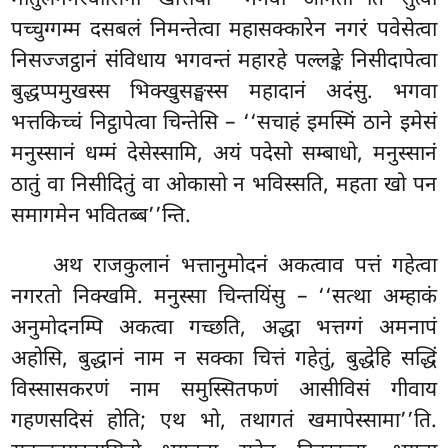
पच्चुग्गम्म दसबलं निमन्तेत्वा महासक्कारेन नगरं पवेसेत्वा
निसज्जट्ठानं संविधाय भगवन्तं महारहे पल्लङ्के निसीदापेत्वा
बुद्धप्पमुखस्स भिक्खुसङ्घस्स महादानं अदंसु. भगवा
भत्तकिच्चं निट्ठापेत्वा चिन्तेसि – ‘‘सचाहं इमस्मिं ठाने इमेसं
मनुस्सानं धम्मं देसेस्सामि, अयं पदेसो सम्बाधो, मनुस्सानं
ठातुं वा निसीदितुं वा ओकासो न भविस्सति, महता खो पन
समागमेन भवितब्ब’’न्ति.
अथ राजकुलानं भत्तानुमोदनं अकत्वाव पत्तं गहेत्वा
नगरतो निक्खमि. मनुस्सा चिन्तयिंसु – ‘‘सत्था अम्हाकं
अनुमोदनम्पि अकत्वा गच्छति, अद्धा भत्तग्गं अमनापं
अहोसि, बुद्धानं नाम न सक्का चित्तं गहेतुं, बुद्धेहि सद्धिं
विस्सासकरणं नाम समुस्सितफणं आसीविसं गीवाय
गहणसदिसं होति; एथ भो, तथागतं खमापेस्सामा’’ति.