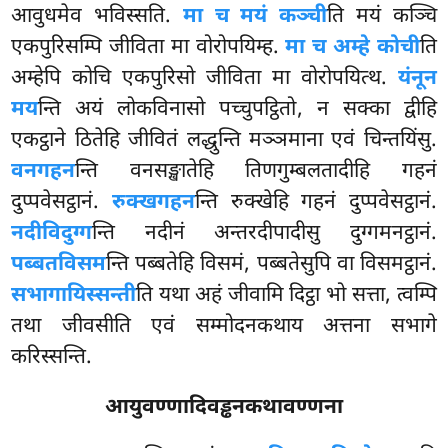
आवुधमेव भविस्सति.
मा च मयं कञ्ची
ति मयं कञ्चि
एकपुरिसम्पि जीविता मा वोरोपयिम्ह.
मा च अम्हे कोची
ति
अम्हेपि कोचि एकपुरिसो जीविता मा वोरोपयित्थ.
यंनून
मय
न्ति अयं लोकविनासो पच्चुपट्ठितो, न सक्का द्वीहि
एकट्ठाने ठितेहि जीवितं लद्धुन्ति मञ्ञमाना एवं चिन्तयिंसु.
वनगहन
न्ति वनसङ्खातेहि तिणगुम्बलतादीहि गहनं
दुप्पवेसट्ठानं.
रुक्खगहन
न्ति रुक्खेहि गहनं दुप्पवेसट्ठानं.
नदीविदुग्ग
न्ति
नदीनं अन्तरदीपादीसु दुग्गमनट्ठानं.
पब्बतविसम
न्ति पब्बतेहि विसमं, पब्बतेसुपि वा विसमट्ठानं.
सभागायिस्सन्ती
ति
यथा अहं जीवामि दिट्ठा भो सत्ता, त्वम्पि
तथा जीवसीति एवं सम्मोदनकथाय अत्तना सभागे
करिस्सन्ति.
आयुवण्णादिवड्ढनकथावण्णना