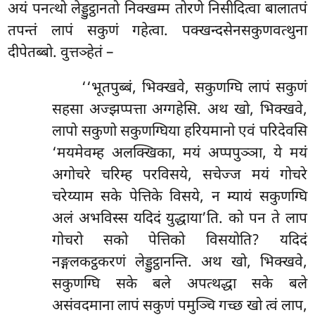
अयं पनत्थो लेड्डुट्ठानतो निक्खम्म तोरणे निसीदित्वा बालातपं
तपन्तं लापं सकुणं गहेत्वा. पक्खन्दसेनसकुणवत्थुना
दीपेतब्बो. वुत्तञ्हेतं –
‘‘भूतपुब्बं, भिक्खवे, सकुणग्घि लापं सकुणं
सहसा अज्झप्पत्ता अग्गहेसि. अथ खो, भिक्खवे,
लापो सकुणो सकुणग्घिया हरियमानो एवं परिदेवसि
‘मयमेवम्ह अलक्खिका, मयं अप्पपुञ्ञा, ये
मयं
अगोचरे चरिम्ह परविसये, सचेज्ज मयं गोचरे
चरेय्याम सके पेत्तिके विसये, न म्यायं सकुणग्घि
अलं अभविस्स यदिदं युद्धाया’ति. को पन ते लाप
गोचरो सको पेत्तिको विसयोति? यदिदं
नङ्गलकट्ठकरणं लेड्डुट्ठानन्ति. अथ खो, भिक्खवे,
सकुणग्घि सके बले अपत्थद्धा सके बले
असंवदमाना लापं सकुणं पमुञ्चि गच्छ खो त्वं लाप,