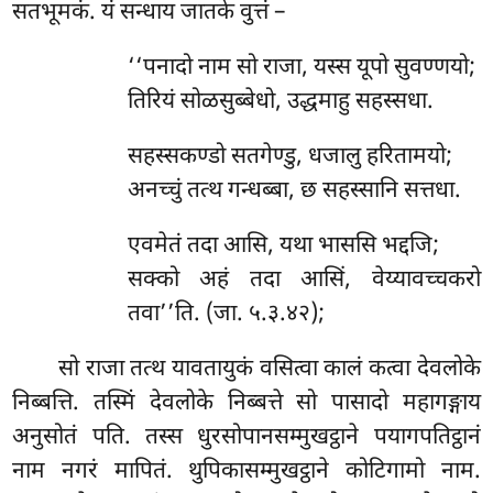
सतभूमकं. यं सन्धाय जातके वुत्तं –
‘‘पनादो नाम सो राजा, यस्स यूपो सुवण्णयो;
तिरियं सोळसुब्बेधो, उद्धमाहु सहस्सधा.
सहस्सकण्डो सतगेण्डु, धजालु हरितामयो;
अनच्चुं तत्थ गन्धब्बा, छ सहस्सानि सत्तधा.
एवमेतं तदा आसि, यथा भाससि भद्दजि;
सक्को अहं तदा आसिं, वेय्यावच्चकरो
तवा’’ति. (जा. ५.३.४२);
सो राजा तत्थ यावतायुकं वसित्वा कालं कत्वा देवलोके
निब्बत्ति. तस्मिं देवलोके निब्बत्ते सो पासादो महागङ्गाय
अनुसोतं पति. तस्स धुरसोपानसम्मुखट्ठाने पयागपतिट्ठानं
नाम नगरं मापितं. थुपिकासम्मुखट्ठाने कोटिगामो नाम.