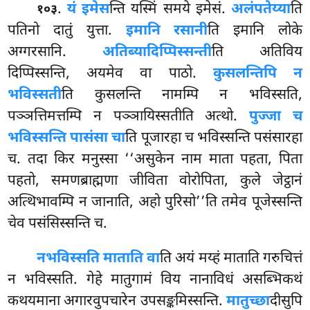
.
यं इमेस
न्ति यस्मिं समये इमेसं.
अलंपतेय्या
ति
१०३
पतिनो दातुं युत्ता.
इमानि रसानी
ति इमानि लोके
अग्गरसानि.
अतिब्यादिप्पिस्सन्ती
ति अतिविय
दिप्पिस्सन्ति, अयमेव वा पाठो.
कुसलन्तिपि न
भविस्सती
ति कुसलन्ति नामम्पि न भविस्सति,
पञ्ञत्तिमत्तम्पि न पञ्ञायिस्सतीति अत्थो.
पुज्जा च
भविस्सन्ति पासंसा चा
ति पूजारहा च भविस्सन्ति पसंसारहा
च. तदा किर मनुस्सा ‘‘असुकेन नाम माता पहता, पिता
पहतो, समणब्राह्मणा जीविता वोरोपिता, कुले जेट्ठानं
अत्थिभावम्पि न जानाति, अहो पुरिसो’’ति तमेव पूजेस्सन्ति
चेव पसंसिस्सन्ति च.
न
भविस्सति माताति वा
ति अयं मय्हं माताति गरुचित्तं
न भविस्सति. गेहे मातुगामं विय नानाविधं असब्भिकथं
कथयमाना अगारवुपचारेन उपसङ्कमिस्सन्ति.
मातुच्छा
दीसुपि