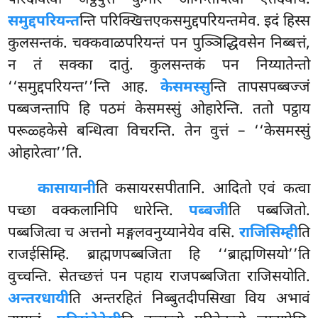
परिदेवित्वा जेट्ठपुत्तं कुमारं आमन्तापेत्वा एतदवोच.
समुद्दपरियन्त
न्ति परिक्खित्तएकसमुद्दपरियन्तमेव. इदं हिस्स
कुलसन्तकं. चक्कवाळपरियन्तं पन पुञ्ञिद्धिवसेन निब्बत्तं,
न तं सक्का दातुं. कुलसन्तकं पन निय्यातेन्तो
‘‘समुद्दपरियन्त’’न्ति आह.
केसमस्सु
न्ति तापसपब्बज्जं
पब्बजन्तापि हि पठमं केसमस्सुं ओहारेन्ति. ततो पट्ठाय
परूळ्हकेसे बन्धित्वा विचरन्ति. तेन वुत्तं – ‘‘केसमस्सुं
ओहारेत्वा’’ति.
कासायानी
ति कसायरसपीतानि. आदितो एवं कत्वा
पच्छा वक्कलानिपि धारेन्ति.
पब्बजी
ति पब्बजितो.
पब्बजित्वा च अत्तनो मङ्गलवनुय्यानेयेव वसि.
राजिसिम्ही
ति
राजईसिम्हि. ब्राह्मणपब्बजिता हि ‘‘ब्राह्मणिसयो’’ति
वुच्चन्ति. सेतच्छत्तं पन पहाय राजपब्बजिता राजिसयोति.
अन्तरधायी
ति अन्तरहितं निब्बुतदीपसिखा विय अभावं