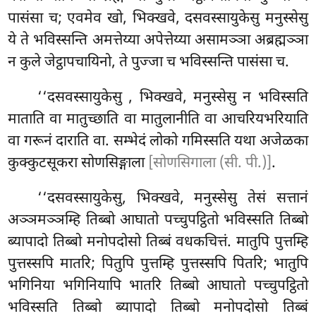
पासंसा च; एवमेव खो, भिक्खवे, दसवस्सायुकेसु मनुस्सेसु
ये ते भविस्सन्ति अमत्तेय्या अपेत्तेय्या असामञ्ञा अब्रह्मञ्ञा
न कुले जेट्ठापचायिनो, ते पुज्जा च भविस्सन्ति पासंसा च.
‘‘दसवस्सायुकेसु
, भिक्खवे, मनुस्सेसु न भविस्सति
माताति
वा मातुच्छाति वा मातुलानीति वा आचरियभरियाति
वा गरूनं दाराति वा. सम्भेदं लोको गमिस्सति यथा अजेळका
कुक्कुटसूकरा सोणसिङ्गाला
[सोणसिगाला (सी. पी.)]
.
‘‘दसवस्सायुकेसु, भिक्खवे, मनुस्सेसु तेसं सत्तानं
अञ्ञमञ्ञम्हि तिब्बो आघातो पच्चुपट्ठितो भविस्सति तिब्बो
ब्यापादो तिब्बो मनोपदोसो तिब्बं वधकचित्तं. मातुपि पुत्तम्हि
पुत्तस्सपि मातरि; पितुपि पुत्तम्हि पुत्तस्सपि पितरि; भातुपि
भगिनिया भगिनियापि भातरि तिब्बो आघातो पच्चुपट्ठितो
भविस्सति तिब्बो ब्यापादो तिब्बो मनोपदोसो तिब्बं