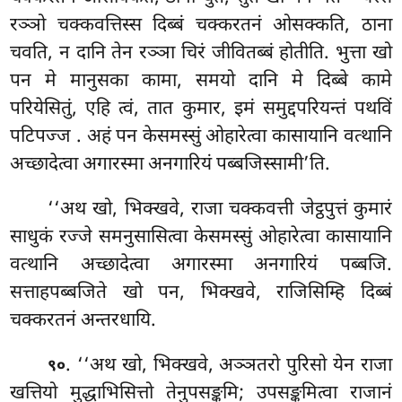
रञ्ञो चक्कवत्तिस्स दिब्बं चक्करतनं ओसक्कति, ठाना
चवति, न दानि तेन रञ्ञा चिरं जीवितब्बं होतीति. भुत्ता खो
पन मे मानुसका कामा, समयो दानि मे दिब्बे कामे
परियेसितुं, एहि त्वं, तात कुमार, इमं समुद्दपरियन्तं पथविं
पटिपज्ज
. अहं पन केसमस्सुं ओहारेत्वा कासायानि वत्थानि
अच्छादेत्वा अगारस्मा अनगारियं पब्बजिस्सामी’ति.
‘‘अथ खो, भिक्खवे, राजा चक्कवत्ती जेट्ठपुत्तं कुमारं
साधुकं रज्जे समनुसासित्वा केसमस्सुं ओहारेत्वा कासायानि
वत्थानि अच्छादेत्वा अगारस्मा अनगारियं पब्बजि.
सत्ताहपब्बजिते खो पन, भिक्खवे, राजिसिम्हि दिब्बं
चक्करतनं अन्तरधायि.
. ‘‘अथ खो, भिक्खवे, अञ्ञतरो पुरिसो येन राजा
९०
खत्तियो मुद्धाभिसित्तो तेनुपसङ्कमि; उपसङ्कमित्वा राजानं