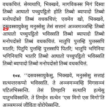
वधकचित्तं. सेय्यथापि, भिक्खवे, मागविकस्स मिगं दिस्वा
तिब्बो आघातो पच्चुपट्ठितो होति तिब्बो ब्यापादो तिब्बो
मनोपदोसो तिब्बं वधकचित्तं; एवमेव खो, भिक्खवे,
दसवस्सायुकेसु मनुस्सेसु तेसं सत्तानं अञ्ञमञ्ञम्हि तिब्बो
📜
आघातो पच्चुपट्ठितो भविस्सति तिब्बो ब्यापादो तिब्बो
मनोपदोसो तिब्बं वधकचित्तं. मातुपि पुत्तम्हि पुत्तस्सपि
मातरि; पितुपि पुत्तम्हि पुत्तस्सपि पितरि; भातुपि भगिनिया
भगिनियापि भातरि तिब्बो आघातो
पच्चुपट्ठितो भविस्सति
तिब्बो ब्यापादो तिब्बो मनोपदोसो तिब्बं वधकचित्तं.
. ‘‘दसवस्सायुकेसु, भिक्खवे, मनुस्सेसु सत्ताहं
१०४
सत्थन्तरकप्पो भविस्सति. ते अञ्ञमञ्ञम्हि मिगसञ्ञं
पटिलभिस्सन्ति. तेसं तिण्हानि
सत्थानि
हत्थेसु
पातुभविस्सन्ति. ते तिण्हेन सत्थेन ‘एस मिगो एस मिगो’ति
अञ्ञमञ्ञं जीविता वोरोपेस्सन्ति.