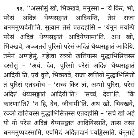
. ‘‘अस्सोसुं खो, भिक्खवे, मनुस्सा – ‘ये किर, भो,
९२
परेसं अदिन्नं थेय्यसङ्खातं आदियन्ति, तेसं राजा
धनमनुप्पदेती’ति. सुत्वान तेसं एतदहोसि – ‘यंनून मयम्पि
परेसं अदिन्नं थेय्यसङ्खातं आदियेय्यामा’ति. अथ खो,
भिक्खवे, अञ्ञतरो पुरिसो परेसं अदिन्नं थेय्यसङ्खातं आदियि.
तमेनं अग्गहेसुं. गहेत्वा रञ्ञो खत्तियस्स मुद्धाभिसित्तस्स
दस्सेसुं – ‘अयं, देव, पुरिसो परेसं अदिन्नं थेय्यसङ्खातं
आदियी’ति. एवं
वुत्ते, भिक्खवे, राजा खत्तियो मुद्धाभिसित्तो
तं पुरिसं एतदवोच – ‘सच्चं किर त्वं, अम्भो पुरिस, परेसं
अदिन्नं थेय्यसङ्खातं आदियी’ति? ‘सच्चं, देवा’ति. ‘किं
कारणा’ति? ‘न हि, देव, जीवामी’ति. अथ खो, भिक्खवे,
रञ्ञो खत्तियस्स मुद्धाभिसित्तस्स एतदहोसि – ‘सचे खो अहं
यो यो परेसं अदिन्नं थेय्यसङ्खातं आदियिस्सति, तस्स तस्स
धनमनुप्पदस्सामि, एवमिदं
अदिन्नादानं पवड्ढिस्सति. यंनूनाहं