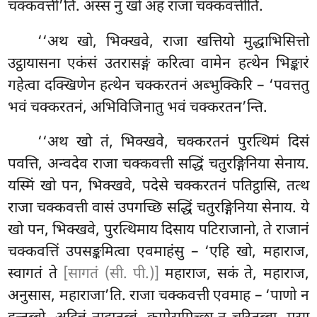
चक्कवत्ती’ति. अस्सं नु खो अहं राजा चक्कवत्तीति.
‘‘अथ खो, भिक्खवे, राजा खत्तियो मुद्धाभिसित्तो
उट्ठायासना एकंसं उतरासङ्गं करित्वा वामेन हत्थेन भिङ्कारं
गहेत्वा दक्खिणेन हत्थेन चक्करतनं अब्भुक्किरि – ‘पवत्ततु
भवं चक्करतनं, अभिविजिनातु भवं चक्करतन’न्ति.
‘‘अथ खो तं, भिक्खवे, चक्करतनं पुरत्थिमं दिसं
पवत्ति, अन्वदेव राजा चक्कवत्ती सद्धिं चतुरङ्गिनिया सेनाय.
यस्मिं खो पन, भिक्खवे, पदेसे चक्करतनं पतिट्ठासि, तत्थ
राजा चक्कवत्ती वासं उपगच्छि सद्धिं चतुरङ्गिनिया सेनाय. ये
खो पन, भिक्खवे, पुरत्थिमाय दिसाय पटिराजानो, ते राजानं
चक्कवत्तिं उपसङ्कमित्वा एवमाहंसु – ‘एहि खो, महाराज,
स्वागतं ते
[सागतं (सी. पी.)]
महाराज, सकं ते, महाराज,
अनुसास, महाराजा’ति. राजा चक्कवत्ती एवमाह – ‘पाणो न