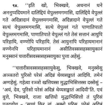
. ‘‘इति खो, भिक्खवे, अधनानं धने
९४
अननुप्पदियमाने दालिद्दियं वेपुल्लमगमासि, दालिद्दिये वेपुल्लं
गते अदिन्नादानं वेपुल्लमगमासि, अदिन्नादाने वेपुल्लं गते
सत्थं वेपुल्लमगमासि, सत्थे
वेपुल्लं गते पाणातिपातो
वेपुल्लमगमासि, पाणातिपाते वेपुल्लं गते तेसं सत्तानं आयुपि
परिहायि, वण्णोपि परिहायि. तेसं आयुनापि परिहायमानानं
वण्णेनपि परिहायमानानं असीतिवस्ससहस्सायुकानं
मनुस्सानं चत्तारीसवस्ससहस्सायुका पुत्ता अहेसुं.
‘‘चत्तारीसवस्ससहस्सायुकेसु, भिक्खवे, मनुस्सेसु
अञ्ञतरो पुरिसो परेसं अदिन्नं थेय्यसङ्खातं आदियि. तमेनं
अग्गहेसुं. गहेत्वा रञ्ञो खत्तियस्स मुद्धाभिसित्तस्स दस्सेसुं –
‘अयं, देव, पुरिसो परेसं अदिन्नं थेय्यसङ्खातं आदियी’ति. एवं
वुत्ते, भिक्खवे, राजा खत्तियो
मुद्धाभिसित्तो तं पुरिसं
एतदवोच – ‘सच्चं किर त्वं, अम्भो पुरिस, परेसं अदिन्नं