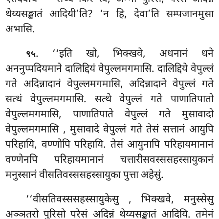
थेय्यसङ्खातं आदियी’ति? ‘न हि, देवा’ति सम्पजानमुसा
अभासि.
. ‘‘इति
खो, भिक्खवे, अधनानं धने
९५
अननुप्पदियमाने दालिद्दियं वेपुल्लमगमासि. दालिद्दिये वेपुल्लं
गते अदिन्नादानं वेपुल्लमगमासि, अदिन्नादाने वेपुल्लं गते
सत्थं वेपुल्लमगमासि. सत्थे वेपुल्लं गते पाणातिपातो
वेपुल्लमगमासि, पाणातिपाते वेपुल्लं गते मुसावादो
वेपुल्लमगमासि
, मुसावादे वेपुल्लं गते तेसं सत्तानं आयुपि
परिहायि, वण्णोपि परिहायि. तेसं आयुनापि परिहायमानानं
वण्णेनपि परिहायमानानं चत्तारीसवस्ससहस्सायुकानं
मनुस्सानं वीसतिवस्ससहस्सायुका पुत्ता अहेसुं.
‘‘वीसतिवस्ससहस्सायुकेसु
, भिक्खवे, मनुस्सेसु
अञ्ञतरो पुरिसो परेसं अदिन्नं थेय्यसङ्खातं आदियि. तमेनं