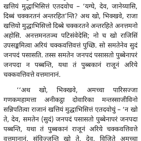
खत्तियं मुद्धाभिसित्तं एतदवोच – ‘यग्घे, देव, जानेय्यासि,
दिब्बं चक्करतनं अन्तरहित’न्ति? अथ खो, भिक्खवे, राजा
खत्तियो मुद्धाभिसित्तो दिब्बे चक्करतने अन्तरहिते अनत्तमनो
अहोसि. अनत्तमनतञ्च पटिसंवेदेसि; नो च खो राजिसिं
उपसङ्कमित्वा अरियं चक्कवत्तिवत्तं पुच्छि. सो समतेनेव सुदं
जनपदं पसासति. तस्स समतेन जनपदं पसासतो पुब्बेनापरं
जनपदा न पब्बन्ति, यथा तं पुब्बकानं राजूनं अरिये
चक्कवत्तिवत्ते वत्तमानानं.
‘‘अथ खो, भिक्खवे, अमच्चा पारिसज्जा
गणकमहामत्ता अनीकट्ठा दोवारिका मन्तस्साजीविनो
सन्निपतित्वा राजानं खत्तियं मुद्धाभिसित्तं एतदवोचुं – ‘न
खो
ते, देव, समतेन (सुदं) जनपदं पसासतो पुब्बेनापरं
जनपदा
पब्बन्ति, यथा तं पुब्बकानं राजूनं अरिये चक्कवत्तिवत्ते
वत्तमानानं. संविज्जन्ति खो ते, देव, विजिते अमच्चा