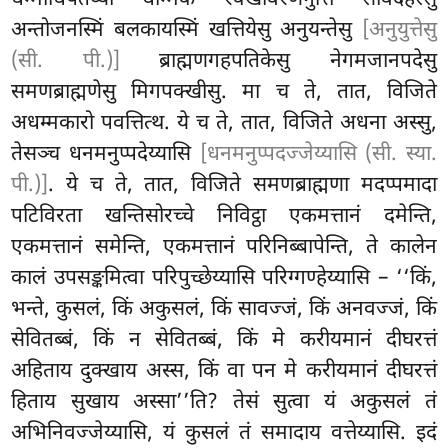
अन्तोजनस्मिं बलकायस्मिं खत्तियेसु अनुयन्तेसु
[अनुयुत्तेसु
(सी. पी.)]
ब्राह्मणगहपतिकेसु नेगमजानपदेसु
समणब्राह्मणेसु मिगपक्खीसु. मा च ते, तात, विजिते
अधम्मकारो पवत्तित्थ. ये च ते, तात, विजिते अधना अस्सु,
तेसञ्च धनमनुप्पदेय्यासि
[धनमनुप्पदज्जेय्यासि (सी. स्या.
पी.)]
. ये च ते, तात, विजिते समणब्राह्मणा मदप्पमादा
पटिविरता खन्तिसोरच्चे निविट्ठा एकमत्तानं दमेन्ति,
एकमत्तानं समेन्ति, एकमत्तानं परिनिब्बापेन्ति, ते कालेन
कालं उपसङ्कमित्वा परिपुच्छेय्यासि परिग्गण्हेय्यासि – ‘‘किं,
भन्ते, कुसलं, किं अकुसलं, किं सावज्जं, किं अनवज्जं, किं
सेवितब्बं, किं न सेवितब्बं, किं मे करीयमानं दीघरत्तं
अहिताय दुक्खाय अस्स, किं वा पन मे करीयमानं दीघरत्तं
हिताय सुखाय अस्सा’’ति? तेसं सुत्वा यं अकुसलं तं
अभिनिवज्जेय्यासि, यं कुसलं तं समादाय वत्तेय्यासि. इदं