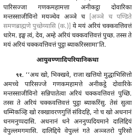
पारिसज्जा गणकमहामत्ता अनीकट्ठा दोवारिका
मन्तस्साजीविनो मयञ्चेव अञ्ञे च
[अञ्ञे च पण्डिते
समणब्राह्मणे पुच्छेय्यासि (क.)]
ये मयं अरियं चक्कवत्तिवत्तं
धारेम. इङ्घ त्वं, देव, अम्हे अरियं चक्कवत्तिवत्तं पुच्छ. तस्स ते
मयं अरियं चक्कवत्तिवत्तं पुट्ठा ब्याकरिस्सामा’ति.
आयुवण्णादिपरियानिकथा
. ‘‘अथ खो, भिक्खवे, राजा खत्तियो मुद्धाभिसित्तो
९१
अमच्चे पारिसज्जे गणकमहामत्ते अनीकट्ठे दोवारिके
मन्तस्साजीविनो सन्निपातेत्वा अरियं चक्कवत्तिवत्तं पुच्छि.
तस्स ते अरियं चक्कवत्तिवत्तं पुट्ठा ब्याकरिंसु. तेसं सुत्वा
धम्मिकञ्हि खो रक्खावरणगुत्तिं संविदहि, नो च खो अधनानं
धनमनुप्पदासि. अधनानं धने अननुप्पदियमाने दालिद्दियं
वेपुल्लमगमासि. दालिद्दिये वेपुल्लं गते अञ्ञतरो पुरिसो