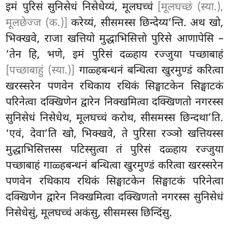
इमं पुरिसं सुनिसेधं निसेधेय्यं, मूलघच्चं
[मूलघच्छं (स्या.),
मूलछेज्ज (क.)]
करेय्यं, सीसमस्स छिन्देय्य’न्ति. अथ खो,
भिक्खवे, राजा खत्तियो मुद्धाभिसित्तो पुरिसे आणापेसि –
‘तेन हि, भणे, इमं पुरिसं दळ्हाय रज्जुया पच्छाबाहं
[पच्छाबाहुं (स्या.)]
गाळ्हबन्धनं बन्धित्वा खुरमुण्डं करित्वा
खरस्सरेन पणवेन रथिकाय रथिकं सिङ्घाटकेन सिङ्घाटकं
परिनेत्वा दक्खिणेन द्वारेन निक्खमित्वा दक्खिणतो नगरस्स
सुनिसेधं निसेधेथ, मूलघच्चं करोथ, सीसमस्स छिन्दथा’ति.
‘एवं, देवा’ति
खो, भिक्खवे, ते पुरिसा रञ्ञो खत्तियस्स
मुद्धाभिसित्तस्स पटिस्सुत्वा तं पुरिसं दळ्हाय रज्जुया
पच्छाबाहं गाळ्हबन्धनं बन्धित्वा खुरमुण्डं करित्वा खरस्सरेन
पणवेन रथिकाय रथिकं सिङ्घाटकेन सिङ्घाटकं परिनेत्वा
दक्खिणेन द्वारेन निक्खमित्वा दक्खिणतो नगरस्स सुनिसेधं
निसेधेसुं, मूलघच्चं अकंसु, सीसमस्स छिन्दिंसु.