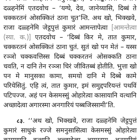
दळ्हनेमिं एतदवोच – ‘यग्घे, देव, जानेय्यासि, दिब्बं ते
चक्करतनं ओसक्कितं ठाना चुत’न्ति. अथ खो, भिक्खवे,
राजा दळ्हनेमि जेट्ठपुत्तं कुमारं आमन्तापेत्वा
[आमन्तेत्वा
(स्या. क.)]
एतदवोच – ‘दिब्बं किर मे, तात कुमार,
चक्करतनं ओसक्कितं ठाना चुतं. सुतं खो पन मेतं – यस्स
रञ्ञो चक्कवत्तिस्स दिब्बं चक्करतनं ओसक्कति ठाना
चवति, न दानि तेन रञ्ञा चिरं जीवितब्बं होतीति. भुत्ता खो
पन
मे मानुसका कामा, समयो दानि मे दिब्बे कामे
परियेसितुं. एहि त्वं, तात कुमार, इमं समुद्दपरियन्तं पथविं
पटिपज्ज. अहं पन केसमस्सुं ओहारेत्वा कासायानि वत्थानि
अच्छादेत्वा
अगारस्मा अनगारियं पब्बजिस्सामी’ति.
. ‘‘अथ खो, भिक्खवे, राजा दळ्हनेमि जेट्ठपुत्तं
८३
कुमारं साधुकं रज्जे समनुसासित्वा केसमस्सुं ओहारेत्वा