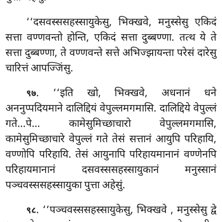
‘‘दसवस्ससहस्सायुकेसु, भिक्खवे, मनुस्सेसु एकिदं
सत्ता वण्णवन्तो होन्ति, एकिदं सत्ता दुब्बण्णा. तत्थ ये ते
सत्ता दुब्बण्णा, ते वण्णवन्ते सत्ते अभिज्झायन्ता परेसं दारेसु
चारित्तं आपज्जिंसु.
. ‘‘इति खो, भिक्खवे, अधनानं धने
९७
अननुप्पदियमाने दालिद्दियं वेपुल्लमगमासि. दालिद्दिये वेपुल्लं
गते…पे… कामेसुमिच्छाचारो वेपुल्लमगमासि,
कामेसुमिच्छाचारे वेपुल्लं गते तेसं सत्तानं आयुपि परिहायि,
वण्णोपि परिहायि. तेसं आयुनापि
परिहायमानानं वण्णेनपि
परिहायमानानं दसवस्ससहस्सायुकानं मनुस्सानं
पञ्चवस्ससहस्सायुका पुत्ता अहेसुं.
. ‘‘पञ्चवस्ससहस्सायुकेसु, भिक्खवे
, मनुस्सेसु द्वे
९८