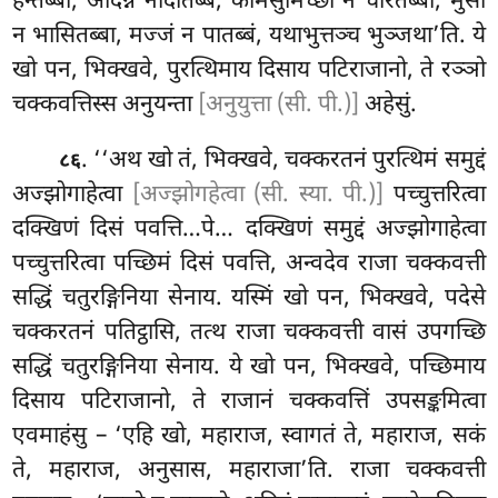
हन्तब्बो, अदिन्नं नादातब्बं, कामेसुमिच्छा न चरितब्बा, मुसा
न भासितब्बा, मज्जं न पातब्बं, यथाभुत्तञ्च भुञ्जथा’ति. ये
खो पन, भिक्खवे, पुरत्थिमाय दिसाय पटिराजानो, ते रञ्ञो
चक्कवत्तिस्स अनुयन्ता
[अनुयुत्ता (सी. पी.)]
अहेसुं.
. ‘‘अथ खो तं, भिक्खवे, चक्करतनं पुरत्थिमं समुद्दं
८६
अज्झोगाहेत्वा
[अज्झोगहेत्वा (सी. स्या. पी.)]
पच्चुत्तरित्वा
दक्खिणं दिसं पवत्ति…पे… दक्खिणं समुद्दं अज्झोगाहेत्वा
पच्चुत्तरित्वा पच्छिमं दिसं पवत्ति, अन्वदेव राजा चक्कवत्ती
सद्धिं चतुरङ्गिनिया सेनाय. यस्मिं खो पन, भिक्खवे, पदेसे
चक्करतनं पतिट्ठासि, तत्थ राजा चक्कवत्ती वासं उपगच्छि
सद्धिं चतुरङ्गिनिया सेनाय. ये खो पन, भिक्खवे, पच्छिमाय
दिसाय पटिराजानो, ते राजानं चक्कवत्तिं उपसङ्कमित्वा
एवमाहंसु – ‘एहि खो, महाराज, स्वागतं ते, महाराज, सकं
ते, महाराज, अनुसास, महाराजा’ति. राजा चक्कवत्ती