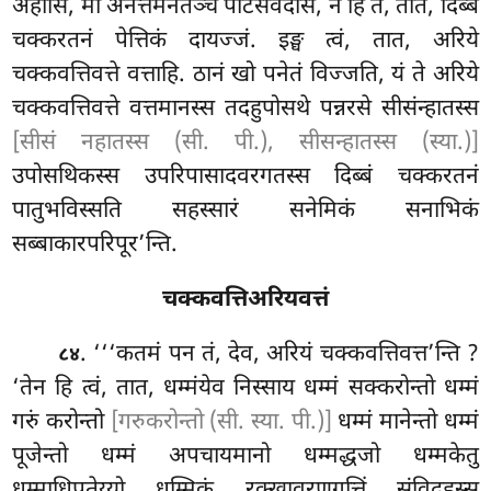
अहोसि, मा अनत्तमनतञ्च पटिसंवेदेसि, न हि ते, तात, दिब्बं
चक्करतनं पेत्तिकं दायज्जं. इङ्घ त्वं, तात, अरिये
चक्कवत्तिवत्ते वत्ताहि. ठानं खो पनेतं विज्जति, यं ते अरिये
चक्कवत्तिवत्ते वत्तमानस्स तदहुपोसथे पन्नरसे सीसंन्हातस्स
[सीसं नहातस्स (सी. पी.), सीसन्हातस्स (स्या.)]
उपोसथिकस्स उपरिपासादवरगतस्स दिब्बं चक्करतनं
पातुभविस्सति सहस्सारं सनेमिकं सनाभिकं
सब्बाकारपरिपूर’न्ति.
चक्कवत्तिअरियवत्तं
. ‘‘‘कतमं
पन तं, देव, अरियं चक्कवत्तिवत्त’न्ति
?
८४
‘तेन हि त्वं, तात, धम्मंयेव निस्साय धम्मं सक्करोन्तो धम्मं
गरुं करोन्तो
[गरुकरोन्तो (सी. स्या. पी.)]
धम्मं मानेन्तो धम्मं
पूजेन्तो धम्मं अपचायमानो धम्मद्धजो धम्मकेतु
धम्माधिपतेय्यो धम्मिकं रक्खावरणगुत्तिं संविदहस्सु