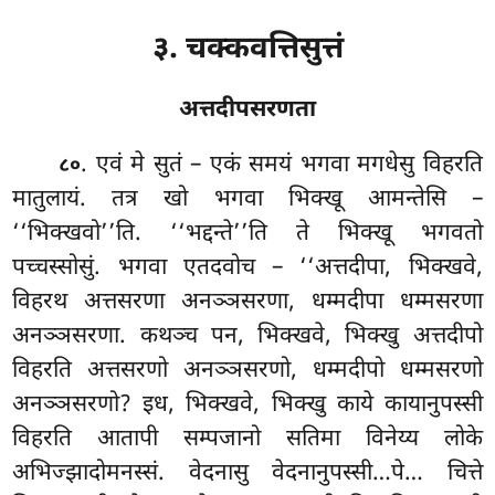
३. चक्कवत्तिसुत्तं
अत्तदीपसरणता
. एवं
मे सुतं – एकं समयं भगवा मगधेसु विहरति
८०
मातुलायं. तत्र खो भगवा भिक्खू आमन्तेसि –
‘‘भिक्खवो’’ति. ‘‘भद्दन्ते’’ति ते भिक्खू भगवतो
पच्चस्सोसुं. भगवा एतदवोच – ‘‘अत्तदीपा, भिक्खवे,
विहरथ अत्तसरणा अनञ्ञसरणा, धम्मदीपा धम्मसरणा
अनञ्ञसरणा. कथञ्च पन, भिक्खवे, भिक्खु अत्तदीपो
विहरति अत्तसरणो अनञ्ञसरणो, धम्मदीपो धम्मसरणो
अनञ्ञसरणो? इध, भिक्खवे, भिक्खु काये कायानुपस्सी
विहरति आतापी सम्पजानो सतिमा विनेय्य लोके
अभिज्झादोमनस्सं. वेदनासु वेदनानुपस्सी…पे… चित्ते