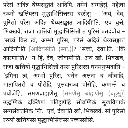
परेसं अदिन्नं
थेय्यसङ्खातं आदियि. तमेनं अग्गहेसुं. गहेत्वा
रञ्ञो खत्तियस्स मुद्धाभिसित्तस्स दस्सेसुं – ‘अयं, देव,
पुरिसो परेसं अदिन्नं थेय्यसङ्खातं आदियी’ति. एवं वुत्ते,
भिक्खवे, राजा खत्तियो मुद्धाभिसित्तो
तं पुरिसं एतदवोच –
‘सच्चं किर त्वं, अम्भो पुरिस, परेसं अदिन्नं थेय्यसङ्खातं
आदियी’ति
[आदियसीति (स्या.)]
? ‘सच्चं, देवा’ति. ‘किं
कारणा’ति? ‘न हि, देव, जीवामी’ति. अथ
खो, भिक्खवे,
राजा खत्तियो मुद्धाभिसित्तो तस्स पुरिसस्स धनमनुप्पदासि –
‘इमिना त्वं, अम्भो पुरिस, धनेन अत्तना च जीवाहि,
मातापितरो च पोसेहि, पुत्तदारञ्च पोसेहि, कम्मन्ते च
पयोजेहि, समणब्राह्मणेसु
[समणेसु ब्राह्मणेसु (बहूसु)]
उद्धग्गिकं दक्खिणं पतिट्ठापेहि सोवग्गिकं सुखविपाकं
सग्गसंवत्तनिक’न्ति. ‘एवं, देवा’ति खो, भिक्खवे, सो पुरिसो
रञ्ञो खत्तियस्स मुद्धाभिसित्तस्स पच्चस्सोसि.