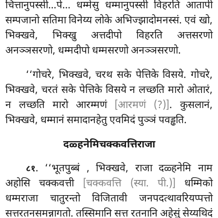
चित्तानुपस्सी…पे… धम्मेसु धम्मानुपस्सी विहरति आतापी
सम्पजानो सतिमा विनेय्य लोके अभिज्झादोमनस्सं. एवं खो,
भिक्खवे, भिक्खु अत्तदीपो विहरति अत्तसरणो
अनञ्ञसरणो, धम्मदीपो धम्मसरणो अनञ्ञसरणो.
‘‘गोचरे, भिक्खवे, चरथ सके पेत्तिके विसये. गोचरे,
भिक्खवे, चरतं सके पेत्तिके विसये न लच्छति मारो ओतारं,
न लच्छति मारो आरम्मणं
[आरमणं (?)]
. कुसलानं,
भिक्खवे, धम्मानं समादानहेतु एवमिदं पुञ्ञं पवड्ढति.
दळ्हनेमिचक्कवत्तिराजा
. ‘‘भूतपुब्बं
, भिक्खवे, राजा दळ्हनेमि नाम
८१
अहोसि चक्कवत्ती
[चक्कवत्ति (स्या. पी.)]
धम्मिको
धम्मराजा चातुरन्तो विजितावी जनपदत्थावरियप्पत्तो
सत्तरतनसमन्नागतो. तस्सिमानि सत्त रतनानि
अहेसुं सेय्यथिदं