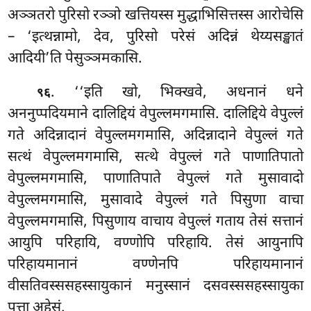
अञ्ञतरो पुरिसो रञ्ञो खत्तियस्स मुद्धाभिसित्तस्स आरोचेसि
– ‘इत्थन्नामो, देव, पुरिसो परेसं अदिन्नं थेय्यसङ्खातं
आदियी’ति पेसुञ्ञमकासि.
. ‘‘इति खो, भिक्खवे, अधनानं धने
९६
अननुप्पदियमाने दालिद्दियं वेपुल्लमगमासि. दालिद्दिये वेपुल्लं
गते अदिन्नादानं वेपुल्लमगमासि, अदिन्नादाने वेपुल्लं गते
सत्थं वेपुल्लमगमासि, सत्थे वेपुल्लं गते पाणातिपातो
वेपुल्लमगमासि, पाणातिपाते वेपुल्लं गते मुसावादो
वेपुल्लमगमासि, मुसावादे वेपुल्लं गते पिसुणा वाचा
वेपुल्लमगमासि, पिसुणाय वाचाय वेपुल्लं गताय तेसं सत्तानं
आयुपि परिहायि, वण्णोपि परिहायि. तेसं आयुनापि
परिहायमानानं वण्णेनपि परिहायमानानं
वीसतिवस्ससहस्सायुकानं मनुस्सानं दसवस्ससहस्सायुका
पुत्ता अहेसुं.