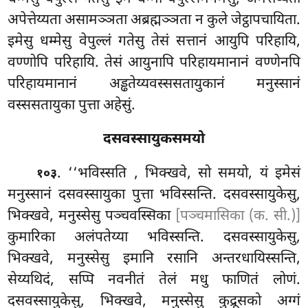
अपेत्तेय्यता असामञ्ञता अब्रह्मञ्ञता न कुले जेट्ठापचायिता.
इमेसु धम्मेसु वेपुल्लं गतेसु तेसं सत्तानं आयुपि परिहायि,
वण्णोपि परिहायि. तेसं आयुनापि परिहायमानानं वण्णेनपि
परिहायमानानं अड्ढतेय्यवस्ससतायुकानं मनुस्सानं
वस्ससतायुका पुत्ता अहेसुं.
दसवस्सायुकसमयो
. ‘‘भविस्सति
, भिक्खवे, सो समयो, यं इमेसं
१०३
मनुस्सानं दसवस्सायुका पुत्ता भविस्सन्ति. दसवस्सायुकेसु,
भिक्खवे, मनुस्सेसु पञ्चवस्सिका
[पञ्चमासिका (क. सी.)]
कुमारिका अलंपतेय्या भविस्सन्ति. दसवस्सायुकेसु,
भिक्खवे, मनुस्सेसु इमानि रसानि अन्तरधायिस्सन्ति,
सेय्यथिदं, सप्पि नवनीतं तेलं मधु फाणितं लोणं.
दसवस्सायुकेसु, भिक्खवे, मनुस्सेसु कुद्रूसको अग्गं