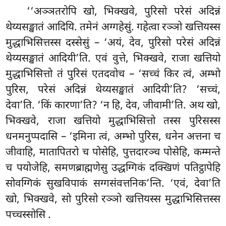
‘‘अञ्ञतरोपि खो, भिक्खवे, पुरिसो परेसं अदिन्नं
थेय्यसङ्खातं आदियि. तमेनं अग्गहेसुं. गहेत्वा रञ्ञो खत्तियस्स
मुद्धाभिसित्तस्स दस्सेसुं – ‘अयं, देव, पुरिसो परेसं अदिन्नं
थेय्यसङ्खातं आदियी’ति. एवं वुत्ते, भिक्खवे, राजा खत्तियो
मुद्धाभिसित्तो तं पुरिसं एतदवोच – ‘सच्चं
किर त्वं, अम्भो
पुरिस, परेसं अदिन्नं थेय्यसङ्खातं आदियी’ति? ‘सच्चं,
देवा’ति. ‘किं कारणा’ति? ‘न हि, देव, जीवामी’ति. अथ खो,
भिक्खवे, राजा खत्तियो मुद्धाभिसित्तो तस्स पुरिसस्स
धनमनुप्पदासि – ‘इमिना त्वं, अम्भो पुरिस, धनेन अत्तना च
जीवाहि, मातापितरो च पोसेहि, पुत्तदारञ्च पोसेहि, कम्मन्ते
च पयोजेहि, समणब्राह्मणेसु उद्धग्गिकं दक्खिणं पतिट्ठापेहि
सोवग्गिकं सुखविपाकं सग्गसंवत्तनिक’न्ति. ‘एवं, देवा’ति
खो, भिक्खवे, सो पुरिसो रञ्ञो खत्तियस्स मुद्धाभिसित्तस्स
पच्चस्सोसि
.