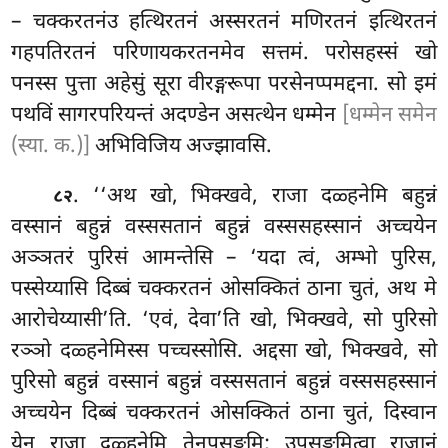
– चक्करतनंउ
हत्थिरतनं अस्सरतनं मणिरतनं इत्थिरतनं
गहपतिरतनं परिणायकरतनमेव सत्तमं. परोसहस्सं खो
पनस्स पुत्ता अहेसुं सूरा वीरङ्गरूपा परसेनप्पमद्दना. सो इमं
पथविं सागरपरियन्तं अदण्डेन असत्थेन धम्मेन
[धम्मेन समेन
(स्या. क.)]
अभिविजिय अज्झावसि.
. ‘‘अथ
खो, भिक्खवे, राजा दळ्हनेमि बहुन्नं
८२
वस्सानं बहुन्नं वस्ससतानं बहुन्नं वस्ससहस्सानं अच्चयेन
अञ्ञतरं पुरिसं आमन्तेसि – ‘यदा त्वं, अम्भो पुरिस,
पस्सेय्यासि दिब्बं चक्करतनं ओसक्कितं ठाना चुतं, अथ मे
आरोचेय्यासी’ति. ‘एवं, देवा’ति खो, भिक्खवे, सो पुरिसो
रञ्ञो दळ्हनेमिस्स पच्चस्सोसि. अद्दसा खो, भिक्खवे, सो
पुरिसो बहुन्नं वस्सानं बहुन्नं वस्ससतानं बहुन्नं वस्ससहस्सानं
अच्चयेन दिब्बं चक्करतनं ओसक्कितं ठाना चुतं, दिस्वान
येन राजा दळ्हनेमि तेनुपसङ्कमि; उपसङ्कमित्वा राजानं