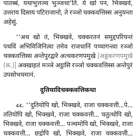
पातब्बं, यथाभुत्तञ्च भुञ्जथा’ति. ये खो पन, भिक्खवे,
उत्तराय दिसाय पटिराजानो, ते रञ्ञो चक्कवत्तिस्स अनुयन्ता
अहेसुं.
‘‘अथ खो तं, भिक्खवे, चक्करतनं समुद्दपरियन्तं
पथविं अभिविजिनित्वा तमेव राजधानिं पच्चागन्त्वा रञ्ञो
चक्कवत्तिस्स अन्तेपुरद्वारे अत्थकरणपमुखे
[अड्डकरणपमुखे
(क.)]
अक्खाहतं मञ्ञे अट्ठासि रञ्ञो चक्कवत्तिस्स अन्तेपुरं
उपसोभयमानं.
दुतियादिचक्कवत्तिकथा
. ‘‘दुतियोपि खो, भिक्खवे, राजा चक्कवत्ती…पे…
८८
ततियोपि खो, भिक्खवे, राजा चक्कवत्ती… चतुत्थोपि खो,
भिक्खवे, राजा चक्कवत्ती… पञ्चमोपि खो, भिक्खवे, राजा
चक्कवत्ती… छट्ठोपि खो, भिक्खवे, राजा चक्कवत्ती…