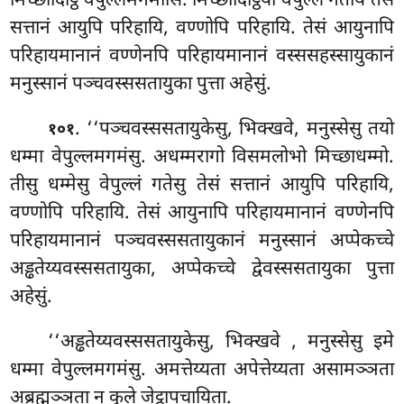
मिच्छादिट्ठि वेपुल्लमगमासि. मिच्छादिट्ठिया वेपुल्लं गताय तेसं
सत्तानं आयुपि परिहायि, वण्णोपि परिहायि. तेसं आयुनापि
परिहायमानानं वण्णेनपि परिहायमानानं वस्ससहस्सायुकानं
मनुस्सानं पञ्चवस्ससतायुका पुत्ता अहेसुं.
. ‘‘पञ्चवस्ससतायुकेसु, भिक्खवे, मनुस्सेसु तयो
१०१
धम्मा वेपुल्लमगमंसु. अधम्मरागो विसमलोभो मिच्छाधम्मो.
तीसु धम्मेसु वेपुल्लं गतेसु तेसं सत्तानं आयुपि परिहायि,
वण्णोपि परिहायि. तेसं आयुनापि परिहायमानानं वण्णेनपि
परिहायमानानं पञ्चवस्ससतायुकानं मनुस्सानं अप्पेकच्चे
अड्ढतेय्यवस्ससतायुका, अप्पेकच्चे द्वेवस्ससतायुका पुत्ता
अहेसुं.
‘‘अड्ढतेय्यवस्ससतायुकेसु, भिक्खवे
, मनुस्सेसु इमे
धम्मा वेपुल्लमगमंसु. अमत्तेय्यता अपेत्तेय्यता असामञ्ञता
अब्रह्मञ्ञता न कुले जेट्ठापचायिता.