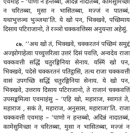
एवमाह – ‘पाणो न हन्तब्बो, अदिन्नं नादातब्बं, कामेसुमिच्छा
न चरितब्बा, मुसा न भासितब्बा, मज्जं न पातब्बं,
यथाभुत्तञ्च भुञ्जथा’ति. ये खो पन, भिक्खवे, पच्छिमाय
दिसाय पटिराजानो, ते रञ्ञो चक्कवत्तिस्स अनुयन्ता
अहेसुं.
. ‘‘अथ खो तं, भिक्खवे, चक्करतनं पच्छिमं समुद्दं
८७
अज्झोगाहेत्वा पच्चुत्तरित्वा उत्तरं दिसं पवत्ति, अन्वदेव राजा
चक्कवत्ती सद्धिं चतुरङ्गिनिया सेनाय. यस्मिं
खो पन,
भिक्खवे, पदेसे चक्करतनं पतिट्ठासि, तत्थ राजा चक्कवत्ती
वासं उपगच्छि सद्धिं चतुरङ्गिनिया सेनाय. ये खो पन,
भिक्खवे, उत्तराय दिसाय पटिराजानो, ते राजानं चक्कवत्तिं
उपसङ्कमित्वा एवमाहंसु – ‘एहि खो, महाराज, स्वागतं ते,
महाराज
, सकं ते, महाराज, अनुसास, महाराजा’ति. राजा
चक्कवत्ती एवमाह – ‘पाणो न हन्तब्बो, अदिन्नं नादातब्बं,
कामेसुमिच्छा न चरितब्बा, मुसा न भासितब्बा, मज्जं न