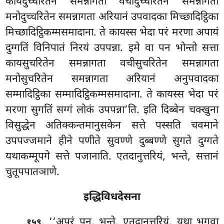
कायदुच्चरितेन समन्नागता वचीदुच्चरितेन समन्नागता
मनोदुच्चरितेन समन्नागता अरियानं उपवादका मिच्छादिट्ठिका
मिच्छादिट्ठिकम्मसमादाना. ते कायस्स भेदा परं मरणा अपायं
दुग्गतिं विनिपातं
निरयं उपपन्ना. इमे वा पन भोन्तो सत्ता
कायसुचरितेन समन्नागता वचीसुचरितेन समन्नागता
मनोसुचरितेन समन्नागता अरियानं अनुपवादका
सम्मादिट्ठिका सम्मादिट्ठिकम्मसमादाना. ते कायस्स भेदा परं
मरणा सुगतिं सग्गं लोकं उपपन्ना’ति. इति दिब्बेन चक्खुना
विसुद्धेन अतिक्कन्तमानुसकेन सत्ते पस्सति चवमाने
उपपज्जमाने हीने पणीते
सुवण्णे दुब्बण्णे सुगते दुग्गते
यथाकम्मूपगे सत्ते पजानाति. एतदानुत्तरियं, भन्ते, सत्तानं
चुतूपपातञाणे.
इद्धिविधदेसना
. ‘‘अपरं पन, भन्ते, एतदानुत्तरियं, यथा भगवा
१५९