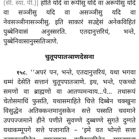
(सी. स्या. पी.)]
होति यदि वा रूपीसु यदि वा अरूपीसु यदि
वा सञ्ञीसु यदि वा असञ्ञीसु यदि वा
नेवसञ्ञीनासञ्ञीसु. इति साकारं सउद्देसं अनेकविहितं
पुब्बेनिवासं अनुस्सरति. एतदानुत्तरियं, भन्ते,
पुब्बेनिवासानुस्सतिञाणे.
चुतूपपातञाणदेसना
. ‘‘अपरं पन, भन्ते, एतदानुत्तरियं, यथा भगवा
१५८
धम्मं देसेति सत्तानं चुतूपपातञाणे. इध, भन्ते, एकच्चो
समणो वा ब्राह्मणो वा आतप्पमन्वाय…पे… तथारूपं
चेतोसमाधिं फुसति, यथासमाहिते चित्ते दिब्बेन चक्खुना
विसुद्धेन अतिक्कन्तमानुसकेन सत्ते पस्सति चवमाने
उपपज्जमाने हीने पणीते सुवण्णे दुब्बण्णे सुगते दुग्गते
यथाकम्मूपगे सत्ते पजानाति – ‘इमे
वत भोन्तो सत्ता