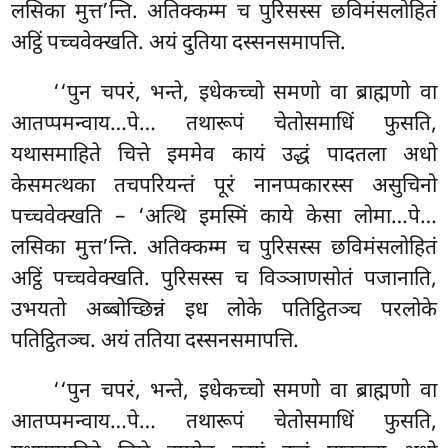
लसिका मुत्त’न्ति. अतिक्कम्म च पुरिसस्स छविमंसलोहितं
अट्ठिं पच्चवेक्खति. अयं दुतिया दस्सनसमापत्ति.
‘‘पुन चपरं, भन्ते, इधेकच्चो समणो वा ब्राह्मणो वा
आतप्पमन्वाय…पे… तथारूपं चेतोसमाधिं फुसति,
यथासमाहिते चित्ते इममेव कायं उद्धं पादतला अधो
केसमत्थका तचपरियन्तं पूरं नानप्पकारस्स असुचिनो
पच्चवेक्खति – ‘अत्थि इमस्मिं काये केसा लोमा…पे…
लसिका मुत्त’न्ति. अतिक्कम्म च पुरिसस्स छविमंसलोहितं
अट्ठिं पच्चवेक्खति. पुरिसस्स च विञ्ञाणसोतं पजानाति,
उभयतो अब्बोच्छिन्नं इध लोके पतिट्ठितञ्च परलोके
पतिट्ठितञ्च. अयं ततिया दस्सनसमापत्ति.
‘‘पुन
चपरं, भन्ते, इधेकच्चो समणो वा ब्राह्मणो वा
आतप्पमन्वाय…पे… तथारूपं चेतोसमाधिं फुसति,