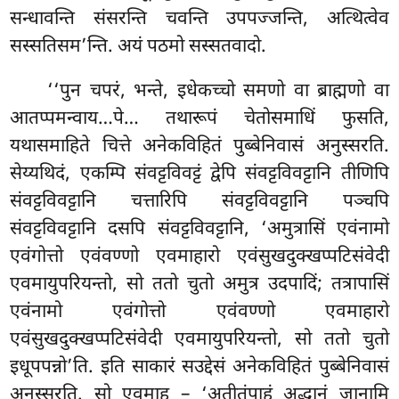
सन्धावन्ति संसरन्ति चवन्ति उपपज्जन्ति, अत्थित्वेव
सस्सतिसम’न्ति. अयं पठमो सस्सतवादो.
‘‘पुन चपरं, भन्ते, इधेकच्चो समणो वा ब्राह्मणो वा
आतप्पमन्वाय…पे… तथारूपं चेतोसमाधिं फुसति,
यथासमाहिते चित्ते अनेकविहितं पुब्बेनिवासं अनुस्सरति.
सेय्यथिदं, एकम्पि संवट्टविवट्टं द्वेपि संवट्टविवट्टानि तीणिपि
संवट्टविवट्टानि चत्तारिपि संवट्टविवट्टानि पञ्चपि
संवट्टविवट्टानि दसपि संवट्टविवट्टानि, ‘अमुत्रासिं एवंनामो
एवंगोत्तो
एवंवण्णो एवमाहारो एवंसुखदुक्खप्पटिसंवेदी
एवमायुपरियन्तो, सो ततो चुतो अमुत्र उदपादिं; तत्रापासिं
एवंनामो एवंगोत्तो एवंवण्णो एवमाहारो
एवंसुखदुक्खप्पटिसंवेदी एवमायुपरियन्तो, सो ततो चुतो
इधूपपन्नो’ति. इति साकारं सउद्देसं अनेकविहितं पुब्बेनिवासं
अनुस्सरति. सो एवमाह – ‘अतीतंपाहं अद्धानं जानामि