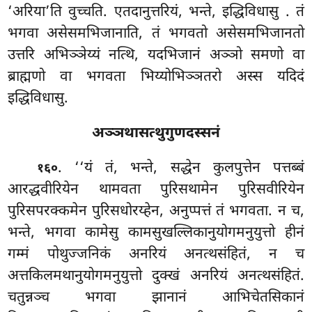
‘अरिया’ति वुच्चति. एतदानुत्तरियं, भन्ते, इद्धिविधासु
. तं
भगवा असेसमभिजानाति, तं भगवतो असेसमभिजानतो
उत्तरि अभिञ्ञेय्यं नत्थि, यदभिजानं अञ्ञो समणो
वा
ब्राह्मणो वा भगवता भिय्योभिञ्ञतरो अस्स यदिदं
इद्धिविधासु.
अञ्ञथासत्थुगुणदस्सनं
. ‘‘यं
तं, भन्ते, सद्धेन कुलपुत्तेन पत्तब्बं
१६०
आरद्धवीरियेन थामवता पुरिसथामेन पुरिसवीरियेन
पुरिसपरक्कमेन पुरिसधोरय्हेन, अनुप्पत्तं तं भगवता. न च,
भन्ते, भगवा कामेसु कामसुखल्लिकानुयोगमनुयुत्तो हीनं
गम्मं पोथुज्जनिकं अनरियं अनत्थसंहितं, न च
अत्तकिलमथानुयोगमनुयुत्तो दुक्खं अनरियं अनत्थसंहितं.
चतुन्नञ्च भगवा झानानं आभिचेतसिकानं