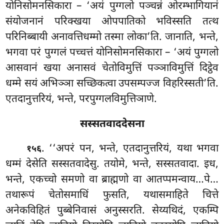
योनिसोमनसिकारा – ‘अयं पुग्गलो पञ्चन्नं ओरम्भागियानं
संयोजनानं परिक्खया ओपपातिको भविस्सति तत्थ
परिनिब्बायी अनावत्तिधम्मो तस्मा लोका’ति. जानाति, भन्ते,
भगवा परं पुग्गलं पच्चत्तं योनिसोमनसिकारा – ‘अयं पुग्गलो
आसवानं खया अनासवं चेतोविमुत्तिं पञ्ञाविमुत्तिं
दिट्ठेव
धम्मे सयं अभिञ्ञा सच्छिकत्वा उपसम्पज्ज विहरिस्सती’ति.
एतदानुत्तरियं, भन्ते, परपुग्गलविमुत्तिञाणे.
सस्सतवाददेसना
. ‘‘अपरं पन, भन्ते, एतदानुत्तरियं, यथा भगवा
१५६
धम्मं देसेति सस्सतवादेसु. तयोमे, भन्ते, सस्सतवादा. इध,
भन्ते, एकच्चो समणो वा ब्राह्मणो वा आतप्पमन्वाय…पे…
तथारूपं चेतोसमाधिं फुसति, यथासमाहिते चित्ते
अनेकविहितं पुब्बेनिवासं अनुस्सरति. सेय्यथिदं, एकम्पि