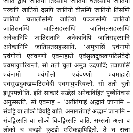
जातिं द्वेपि जातियो तिस्सोपि जातियो चतस्सोपि जातियो
पञ्चपि जातियो दसपि जातियो वीसम्पि जातियो तिंसम्पि
जातियो चत्तालीसम्पि जातियो पञ्ञासम्पि जातियो
जातिसतम्पि जातिसहस्सम्पि जातिसतसहस्सम्पि
अनेकानिपि जातिसतानि अनेकानिपि जातिसहस्सानि
अनेकानिपि जातिसतसहस्सानि, ‘अमुत्रासिं एवंनामो
एवंगोत्तो एवंवण्णो एवमाहारो एवंसुखदुक्खप्पटिसंवेदी
एवमायुपरियन्तो, सो ततो चुतो अमुत्र उदपादिं; तत्रापासिं
एवंनामो एवंगोत्तो एवंवण्णो एवमाहारो
एवंसुखदुक्खप्पटिसंवेदी एवमायुपरियन्तो, सो ततो चुतो
इधूपपन्नो’ति. इति साकारं सउद्देसं अनेकविहितं पुब्बेनिवासं
अनुस्सरति. सो एवमाह – ‘अतीतंपाहं अद्धानं जानामि –
संवट्टि वा लोको विवट्टि वाति. अनागतंपाहं अद्धानं जानामि –
संवट्टिस्सति वा लोको विवट्टिस्सति वाति. सस्सतो अत्ता च
लोको च वञ्झो कूटट्ठो एसिकट्ठायिट्ठितो. ते च सत्ता