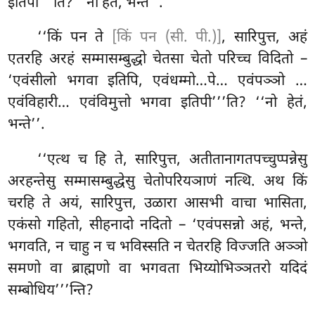
इतिपी’’’ति? ‘‘नो हेतं, भन्ते’’.
‘‘किं
पन ते
[किं पन (सी. पी.)]
, सारिपुत्त, अहं
एतरहि अरहं सम्मासम्बुद्धो चेतसा चेतो परिच्च विदितो –
‘एवंसीलो भगवा इतिपि, एवंधम्मो…पे… एवंपञ्ञो
…
एवंविहारी… एवंविमुत्तो भगवा इतिपी’’’ति? ‘‘नो हेतं,
भन्ते’’.
‘‘एत्थ च हि ते, सारिपुत्त, अतीतानागतपच्चुप्पन्नेसु
अरहन्तेसु सम्मासम्बुद्धेसु चेतोपरियञाणं नत्थि. अथ किं
चरहि ते अयं, सारिपुत्त, उळारा आसभी वाचा भासिता,
एकंसो गहितो, सीहनादो नदितो – ‘एवंपसन्नो अहं, भन्ते,
भगवति, न चाहु न च भविस्सति न चेतरहि विज्जति अञ्ञो
समणो वा ब्राह्मणो वा भगवता भिय्योभिञ्ञतरो यदिदं
सम्बोधिय’’’न्ति?