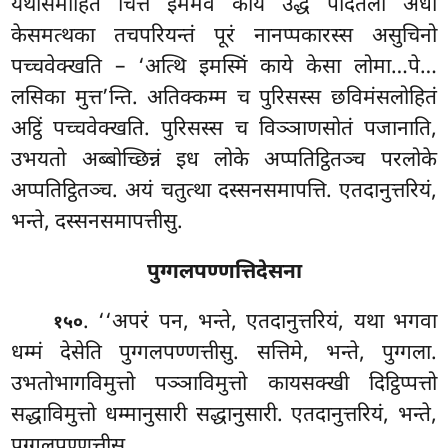
यथासमाहिते चित्ते इममेव कायं उद्धं पादतला अधो
केसमत्थका तचपरियन्तं पूरं नानप्पकारस्स असुचिनो
पच्चवेक्खति – ‘अत्थि इमस्मिं काये केसा लोमा…पे…
लसिका मुत्त’न्ति. अतिक्कम्म च पुरिसस्स
छविमंसलोहितं
अट्ठिं पच्चवेक्खति. पुरिसस्स च विञ्ञाणसोतं पजानाति,
उभयतो अब्बोच्छिन्नं इध लोके अप्पतिट्ठितञ्च परलोके
अप्पतिट्ठितञ्च. अयं चतुत्था दस्सनसमापत्ति. एतदानुत्तरियं,
भन्ते, दस्सनसमापत्तीसु.
पुग्गलपण्णत्तिदेसना
. ‘‘अपरं पन, भन्ते, एतदानुत्तरियं, यथा भगवा
१५०
धम्मं देसेति पुग्गलपण्णत्तीसु. सत्तिमे, भन्ते, पुग्गला.
उभतोभागविमुत्तो पञ्ञाविमुत्तो कायसक्खी दिट्ठिप्पत्तो
सद्धाविमुत्तो धम्मानुसारी सद्धानुसारी. एतदानुत्तरियं, भन्ते,
पुग्गलपण्णत्तीसु.