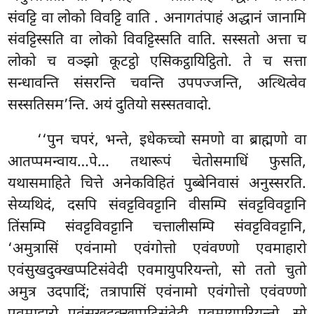
संवट्टि वा लोको विवट्टि वाति
. अनागतंपाहं अद्धानं जानामि
संवट्टिस्सति वा लोको विवट्टिस्सति वाति. सस्सतो अत्ता च
लोको च वञ्झो कूटट्ठो एसिकट्ठायिट्ठितो. ते च सत्ता
सन्धावन्ति संसरन्ति चवन्ति उपपज्जन्ति, अत्थित्वेव
सस्सतिसम’न्ति. अयं दुतियो सस्सतवादो.
‘‘पुन चपरं, भन्ते, इधेकच्चो समणो वा ब्राह्मणो वा
आतप्पमन्वाय…पे… तथारूपं चेतोसमाधिं फुसति,
यथासमाहिते चित्ते अनेकविहितं पुब्बेनिवासं अनुस्सरति.
सेय्यथिदं, दसपि संवट्टविवट्टानि वीसम्पि संवट्टविवट्टानि
तिंसम्पि संवट्टविवट्टानि चत्तालीसम्पि संवट्टविवट्टानि,
‘अमुत्रासिं एवंनामो एवंगोत्तो एवंवण्णो एवमाहारो
एवंसुखदुक्खप्पटिसंवेदी एवमायुपरियन्तो, सो ततो चुतो
अमुत्र उदपादिं; तत्रापासिं एवंनामो एवंगोत्तो एवंवण्णो