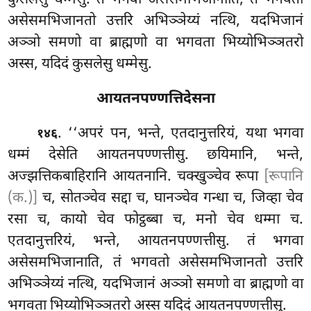
असेसमभिजानतो उत्तरि अभिञ्ञेय्यं नत्थि, यदभिजानं
अञ्ञो समणो वा ब्राह्मणो वा भगवता भिय्योभिञ्ञतरो
अस्स, यदिदं कुसलेसु धम्मेसु.
आयतनपण्णत्तिदेसना
. ‘‘अपरं पन, भन्ते, एतदानुत्तरियं, यथा भगवा
१४६
धम्मं देसेति आयतनपण्णत्तीसु. छयिमानि, भन्ते,
अज्झत्तिकबाहिरानि आयतनानि. चक्खुञ्चेव रूपा
[रूपानि
(क.)]
च, सोतञ्चेव सद्दा च, घानञ्चेव गन्धा च, जिव्हा चेव
रसा च, कायो चेव फोट्ठब्बा च, मनो चेव धम्मा च.
एतदानुत्तरियं, भन्ते, आयतनपण्णत्तीसु. तं भगवा
असेसमभिजानाति, तं भगवतो असेसमभिजानतो उत्तरि
अभिञ्ञेय्यं नत्थि, यदभिजानं
अञ्ञो समणो वा ब्राह्मणो वा
भगवता भिय्योभिञ्ञतरो अस्स यदिदं आयतनपण्णत्तीसु.