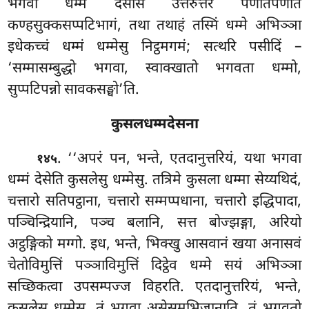
भगवा धम्मं देसेसि उत्तरुत्तरं पणीतपणीतं
कण्हसुक्कसप्पटिभागं, तथा तथाहं तस्मिं धम्मे अभिञ्ञा
इधेकच्चं धम्मं धम्मेसु निट्ठमगमं; सत्थरि पसीदिं –
‘सम्मासम्बुद्धो भगवा, स्वाक्खातो भगवता धम्मो,
सुप्पटिपन्नो सावकसङ्घो’ति.
कुसलधम्मदेसना
. ‘‘अपरं
पन, भन्ते, एतदानुत्तरियं, यथा भगवा
१४५
धम्मं देसेति कुसलेसु धम्मेसु. तत्रिमे कुसला धम्मा सेय्यथिदं,
चत्तारो सतिपट्ठाना, चत्तारो सम्मप्पधाना, चत्तारो इद्धिपादा,
पञ्चिन्द्रियानि, पञ्च बलानि, सत्त बोज्झङ्गा, अरियो
अट्ठङ्गिको मग्गो. इध, भन्ते, भिक्खु आसवानं खया अनासवं
चेतोविमुत्तिं पञ्ञाविमुत्तिं दिट्ठेव धम्मे सयं अभिञ्ञा
सच्छिकत्वा उपसम्पज्ज विहरति. एतदानुत्तरियं, भन्ते,
कुसलेसु धम्मेसु. तं भगवा असेसमभिजानाति, तं भगवतो