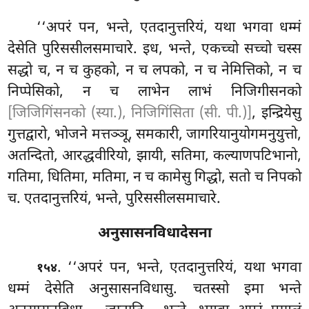
‘‘अपरं पन, भन्ते, एतदानुत्तरियं, यथा भगवा धम्मं
देसेति पुरिससीलसमाचारे. इध, भन्ते, एकच्चो सच्चो चस्स
सद्धो च, न च कुहको, न च लपको, न च नेमित्तिको, न च
निप्पेसिको, न च लाभेन
लाभं निजिगीसनको
[जिजिगिंसनको (स्या.), निजिगिंसिता (सी. पी.)]
, इन्द्रियेसु
गुत्तद्वारो, भोजने मत्तञ्ञू, समकारी, जागरियानुयोगमनुयुत्तो,
अतन्दितो, आरद्धवीरियो, झायी, सतिमा, कल्याणपटिभानो,
गतिमा, धितिमा, मतिमा, न च कामेसु गिद्धो, सतो च निपको
च. एतदानुत्तरियं, भन्ते, पुरिससीलसमाचारे.
अनुसासनविधादेसना
. ‘‘अपरं
पन, भन्ते, एतदानुत्तरियं, यथा भगवा
१५४
धम्मं देसेति अनुसासनविधासु. चतस्सो इमा भन्ते