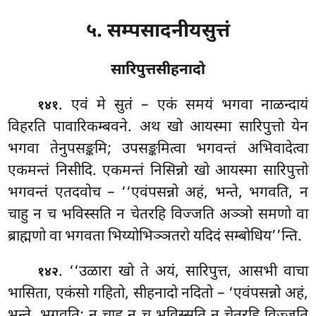
५. सम्पसादनीयसुत्तं
सारिपुत्तसीहनादो
. एवं
मे सुतं – एकं समयं भगवा नाळन्दायं
१४१
विहरति पावारिकम्बवने. अथ खो आयस्मा सारिपुत्तो येन
भगवा तेनुपसङ्कमि; उपसङ्कमित्वा भगवन्तं अभिवादेत्वा
एकमन्तं निसीदि. एकमन्तं निसिन्नो खो आयस्मा सारिपुत्तो
भगवन्तं एतदवोच – ‘‘एवंपसन्नो अहं, भन्ते, भगवति, न
चाहु न च भविस्सति न चेतरहि विज्जति अञ्ञो समणो वा
ब्राह्मणो वा भगवता भिय्योभिञ्ञतरो यदिदं सम्बोधिय’’न्ति.
. ‘‘उळारा खो ते अयं, सारिपुत्त, आसभी वाचा
१४२
भासिता, एकंसो गहितो, सीहनादो नदितो – ‘एवंपसन्नो अहं,
भन्ते, भगवति; न चाहु न च भविस्सति न चेतरहि विज्जति