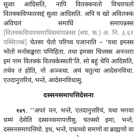
सुत्वा आदिसति, नापि वितक्कयतो विचारयतो
वितक्कविप्फारसद्दं
सुत्वा आदिसति. अपि च खो अवितक्कं
अविचारं समाधिं समापन्नस्स
[वितक्कविचारसमाधिसमापन्नस्स (स्या. क.) अ. नि. ३.६१
पस्सितब्बं]
चेतसा चेतो परिच्च पजानाति – ‘यथा इमस्स
भोतो मनोसङ्खारा पणिहिता. तथा इमस्स चित्तस्स अनन्तरा
इमं नाम वितक्कं वितक्केस्सती’ति. सो बहुं चेपि आदिसति,
तथेव तं होति, नो अञ्ञथा. अयं चतुत्था आदेसनविधा.
एतदानुत्तरियं, भन्ते, आदेसनविधासु.
दस्सनसमापत्तिदेसना
. ‘‘अपरं पन, भन्ते, एतदानुत्तरियं, यथा भगवा
१४९
धम्मं देसेति दस्सनसमापत्तीसु. चतस्सो इमा, भन्ते,
दस्सनसमापत्तियो. इध, भन्ते, एकच्चो समणो वा ब्राह्मणो वा