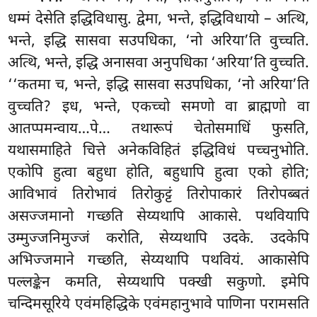
धम्मं देसेति इद्धिविधासु. द्वेमा, भन्ते, इद्धिविधायो – अत्थि,
भन्ते, इद्धि सासवा सउपधिका, ‘नो अरिया’ति वुच्चति.
अत्थि, भन्ते, इद्धि अनासवा अनुपधिका ‘अरिया’ति वुच्चति.
‘‘कतमा च, भन्ते, इद्धि सासवा सउपधिका, ‘नो अरिया’ति
वुच्चति? इध, भन्ते, एकच्चो समणो वा ब्राह्मणो वा
आतप्पमन्वाय…पे… तथारूपं चेतोसमाधिं फुसति,
यथासमाहिते चित्ते अनेकविहितं इद्धिविधं पच्चनुभोति.
एकोपि हुत्वा बहुधा होति, बहुधापि हुत्वा एको होति;
आविभावं तिरोभावं
तिरोकुट्टं तिरोपाकारं तिरोपब्बतं
असज्जमानो गच्छति सेय्यथापि आकासे. पथवियापि
उम्मुज्जनिमुज्जं करोति, सेय्यथापि उदके. उदकेपि
अभिज्जमाने गच्छति, सेय्यथापि पथवियं. आकासेपि
पल्लङ्केन कमति, सेय्यथापि पक्खी सकुणो. इमेपि
चन्दिमसूरिये एवंमहिद्धिके एवंमहानुभावे पाणिना परामसति