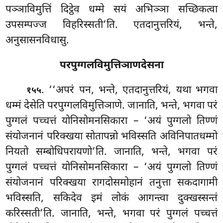
पञ्ञाविमुत्तिं दिट्ठेव धम्मे सयं अभिञ्ञा सच्छिकत्वा
उपसम्पज्ज विहरिस्सती’ति. एतदानुत्तरियं, भन्ते,
अनुसासनविधासु.
परपुग्गलविमुत्तिञाणदेसना
. ‘‘अपरं
पन, भन्ते, एतदानुत्तरियं, यथा भगवा
१५५
धम्मं देसेति परपुग्गलविमुत्तिञाणे. जानाति, भन्ते, भगवा परं
पुग्गलं पच्चत्तं योनिसोमनसिकारा – ‘अयं पुग्गलो तिण्णं
संयोजनानं परिक्खया सोतापन्नो भविस्सति अविनिपातधम्मो
नियतो सम्बोधिपरायणो’ति. जानाति, भन्ते, भगवा परं
पुग्गलं पच्चत्तं योनिसोमनसिकारा
– ‘अयं पुग्गलो तिण्णं
संयोजनानं परिक्खया रागदोसमोहानं तनुत्ता सकदागामी
भविस्सति, सकिदेव इमं लोकं आगन्त्वा दुक्खस्सन्तं
करिस्सती’ति. जानाति, भन्ते, भगवा परं पुग्गलं पच्चत्तं