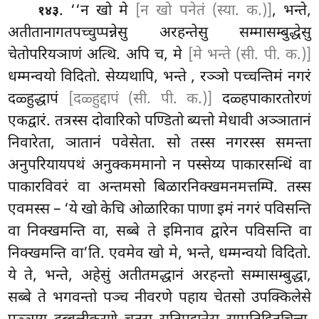
. ‘‘न खो मे
[न खो पनेतं (स्या. क.)]
, भन्ते,
१४३
अतीतानागतपच्चुप्पन्नेसु अरहन्तेसु सम्मासम्बुद्धेसु
चेतोपरियञाणं अत्थि. अपि च, मे
[मे भन्ते (सी. पी. क.)]
धम्मन्वयो विदितो. सेय्यथापि, भन्ते
, रञ्ञो पच्चन्तिमं नगरं
दळ्हुद्धापं
[दळ्हुद्दापं (सी. पी. क.)]
दळ्हपाकारतोरणं
एकद्वारं. तत्रस्स दोवारिको पण्डितो ब्यत्तो मेधावी अञ्ञातानं
निवारेता, ञातानं पवेसेता. सो तस्स नगरस्स समन्ता
अनुपरियायपथं अनुक्कममानो न पस्सेय्य पाकारसन्धिं वा
पाकारविवरं वा अन्तमसो बिळारनिक्खमनमत्तम्पि. तस्स
एवमस्स – ‘ये खो केचि ओळारिका पाणा इमं नगरं
पविसन्ति
वा निक्खमन्ति वा, सब्बे ते इमिनाव द्वारेन पविसन्ति वा
निक्खमन्ति वा’ति. एवमेव खो मे, भन्ते, धम्मन्वयो विदितो.
ये ते, भन्ते, अहेसुं अतीतमद्धानं अरहन्तो सम्मासम्बुद्धा,
सब्बे ते भगवन्तो पञ्च नीवरणे पहाय चेतसो उपक्किलेसे