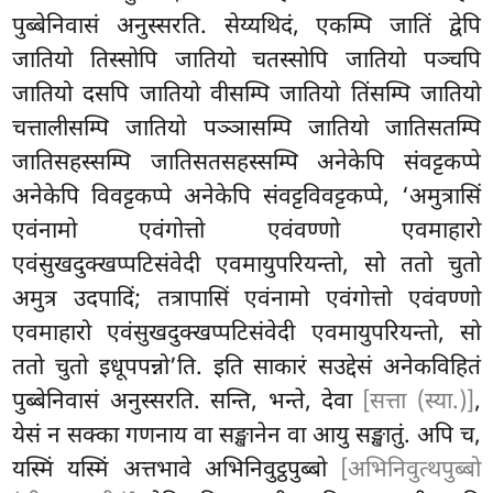
पुब्बेनिवासं अनुस्सरति. सेय्यथिदं, एकम्पि जातिं द्वेपि
जातियो तिस्सोपि जातियो चतस्सोपि जातियो पञ्चपि
जातियो दसपि जातियो वीसम्पि जातियो तिंसम्पि जातियो
चत्तालीसम्पि
जातियो पञ्ञासम्पि जातियो जातिसतम्पि
जातिसहस्सम्पि जातिसतसहस्सम्पि अनेकेपि संवट्टकप्पे
अनेकेपि विवट्टकप्पे
अनेकेपि संवट्टविवट्टकप्पे, ‘अमुत्रासिं
एवंनामो एवंगोत्तो एवंवण्णो एवमाहारो
एवंसुखदुक्खप्पटिसंवेदी एवमायुपरियन्तो, सो ततो चुतो
अमुत्र उदपादिं; तत्रापासिं एवंनामो एवंगोत्तो एवंवण्णो
एवमाहारो एवंसुखदुक्खप्पटिसंवेदी एवमायुपरियन्तो, सो
ततो चुतो इधूपपन्नो’ति. इति साकारं सउद्देसं अनेकविहितं
पुब्बेनिवासं अनुस्सरति. सन्ति, भन्ते, देवा
[सत्ता (स्या.)]
,
येसं न सक्का गणनाय वा सङ्खानेन वा आयु सङ्खातुं. अपि च,
यस्मिं यस्मिं अत्तभावे अभिनिवुट्ठपुब्बो
[अभिनिवुत्थपुब्बो