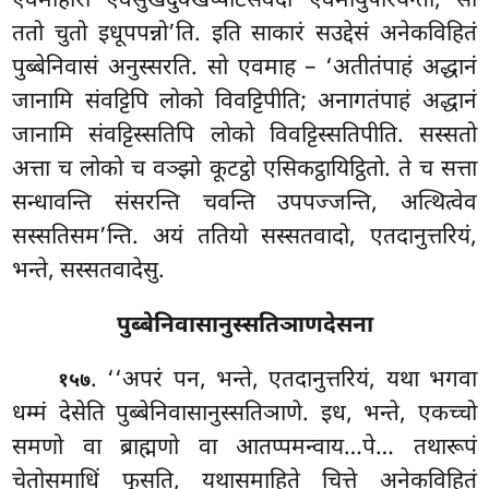
एवमाहारो एवंसुखदुक्खप्पटिसंवेदी एवमायुपरियन्तो, सो
ततो चुतो इधूपपन्नो’ति. इति साकारं सउद्देसं अनेकविहितं
पुब्बेनिवासं अनुस्सरति. सो एवमाह – ‘अतीतंपाहं अद्धानं
जानामि संवट्टिपि लोको विवट्टिपीति; अनागतंपाहं अद्धानं
जानामि संवट्टिस्सतिपि लोको विवट्टिस्सतिपीति. सस्सतो
अत्ता च लोको च वञ्झो कूटट्ठो
एसिकट्ठायिट्ठितो. ते च सत्ता
सन्धावन्ति संसरन्ति चवन्ति उपपज्जन्ति, अत्थित्वेव
सस्सतिसम’न्ति. अयं ततियो सस्सतवादो, एतदानुत्तरियं,
भन्ते, सस्सतवादेसु.
पुब्बेनिवासानुस्सतिञाणदेसना
. ‘‘अपरं पन, भन्ते, एतदानुत्तरियं, यथा भगवा
१५७
धम्मं देसेति पुब्बेनिवासानुस्सतिञाणे. इध, भन्ते, एकच्चो
समणो वा
ब्राह्मणो वा आतप्पमन्वाय…पे… तथारूपं
चेतोसमाधिं फुसति, यथासमाहिते चित्ते अनेकविहितं