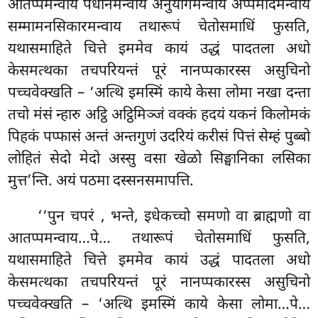
आतप्पमन्वाय पधानमन्वाय अनुयोगमन्वाय अप्पमादमन्वाय
सम्मामनसिकारमन्वाय तथारूपं चेतोसमाधिं फुसति,
यथासमाहिते चित्ते इममेव कायं उद्धं पादतला
अधो
केसमत्थका तचपरियन्तं पूरं नानप्पकारस्स असुचिनो
पच्चवेक्खति – ‘अत्थि इमस्मिं काये केसा लोमा नखा दन्ता
तचो मंसं न्हारु अट्ठि अट्ठिमिञ्जं वक्कं हदयं यकनं किलोमकं
पिहकं पप्फासं अन्तं अन्तगुणं उदरियं करीसं पित्तं सेम्हं पुब्बो
लोहितं सेदो मेदो अस्सु वसा खेळो सिङ्घानिका लसिका
मुत्त’न्ति. अयं पठमा दस्सनसमापत्ति.
‘‘पुन चपरं
, भन्ते, इधेकच्चो समणो वा ब्राह्मणो वा
आतप्पमन्वाय…पे… तथारूपं चेतोसमाधिं फुसति,
यथासमाहिते चित्ते इममेव कायं उद्धं पादतला अधो
केसमत्थका तचपरियन्तं पूरं नानप्पकारस्स असुचिनो
पच्चवेक्खति – ‘अत्थि इमस्मिं काये केसा
लोमा…पे…