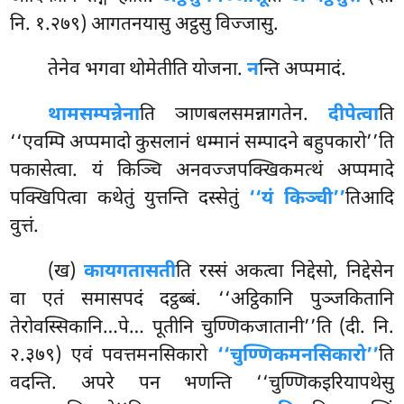
नि. १.२७९) आगतनयासु अट्ठसु विज्जासु.
तेनेव भगवा थोमेतीति योजना.
न
न्ति अप्पमादं.
थामसम्पन्नेना
ति ञाणबलसमन्नागतेन.
दीपेत्वा
ति
‘‘एवम्पि अप्पमादो कुसलानं धम्मानं सम्पादने बहुपकारो’’ति
पकासेत्वा. यं किञ्चि अनवज्जपक्खिकमत्थं अप्पमादे
पक्खिपित्वा कथेतुं युत्तन्ति दस्सेतुं
‘‘यं किञ्ची’’
तिआदि
वुत्तं.
(ख)
कायगतासती
ति रस्सं अकत्वा निद्देसो, निद्देसेन
वा एतं समासपदं दट्ठब्बं. ‘‘अट्ठिकानि पुञ्जकितानि
तेरोवस्सिकानि…पे… पूतीनि चुण्णिकजातानी’’ति (दी. नि.
२.३७९) एवं पवत्तमनसिकारो
‘‘चुण्णिकमनसिकारो’’
ति
वदन्ति. अपरे पन भणन्ति ‘‘चुण्णिकइरियापथेसु