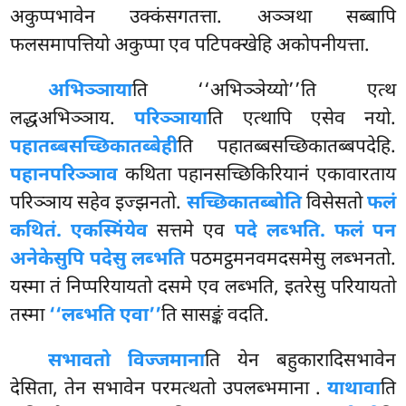
अकुप्पभावेन उक्कंसगतत्ता. अञ्ञथा सब्बापि
फलसमापत्तियो अकुप्पा एव पटिपक्खेहि अकोपनीयत्ता.
अभिञ्ञाया
ति ‘‘अभिञ्ञेय्यो’’ति एत्थ
लद्धअभिञ्ञाय.
परिञ्ञाया
ति एत्थापि एसेव नयो.
पहातब्बसच्छिकातब्बेही
ति पहातब्बसच्छिकातब्बपदेहि.
पहानपरिञ्ञाव
कथिता पहानसच्छिकिरियानं एकावारताय
परिञ्ञाय सहेव इज्झनतो.
सच्छिकातब्बोति
विसेसतो
फलं
कथितं. एकस्मिंयेव
सत्तमे एव
पदे लब्भति.
फलं पन
अनेकेसुपि पदेसु लब्भति
पठमट्ठमनवमदसमेसु लब्भनतो.
यस्मा
तं निप्परियायतो दसमे एव लब्भति, इतरेसु परियायतो
तस्मा
‘‘लब्भति एवा’’
ति सासङ्कं वदति.
सभावतो विज्जमाना
ति येन बहुकारादिसभावेन
देसिता, तेन सभावेन परमत्थतो उपलब्भमाना
.
याथावा
ति