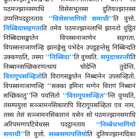
पठमज्झानसमाधि विसेसभूतस्स दुतियज्झानस्स
उप्पत्तिपदट्ठानताय
‘‘विसेसभागियो समाधी’’
ति वुत्तो.
निब्बिदासहगता
ति तमेव पठमज्झानलाभिं झानतो वुट्ठितं
निब्बिदासङ्खातेन विपस्सनाञाणेन सहगता.
विपस्सनाञाणञ्हि झानङ्गेसु पभेदेन उपट्ठहन्तेसु निब्बिन्दति
उक्कण्ठति, तस्मा
‘‘निब्बिदा’’
ति वुच्चति.
समुदाचरन्ती
ति
निब्बानसच्छिकरणत्थाय चोदेन्ति तुदेन्ति.
विरागूपसञ्हितो
ति विरागसङ्खातेन निब्बानेन उपसञ्हितो.
विपस्सनाञाणञ्हि ‘‘सक्का इमिना मग्गेन विरागं निब्बानं
सच्छिकातु’’न्ति पवत्तितो
‘‘विरागूपसञ्हित’’
न्ति वुच्चति,
तंसम्पयुत्ता सञ्ञामनसिकारापि विरागूपसञ्हिता एव नाम.
तस्स तेसं सञ्ञामनसिकारानं वसेन सो पठमज्झानसमाधि
अरियमग्गपटिवेधस्स
पदट्ठानताय
‘‘निब्बेधभागियो
समाधी’’
ति वुत्तो.
सब्बसमापत्तियो
ति दुतियज्झानादिका