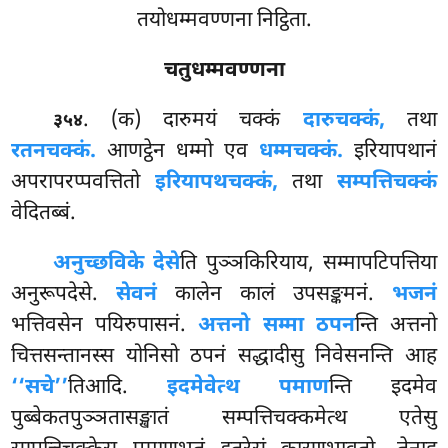
तयोधम्मवण्णना निट्ठिता.
चतुधम्मवण्णना
. (क) दारुमयं चक्कं
दारुचक्कं,
तथा
३५४
रतनचक्कं.
आणट्ठेन धम्मो एव
धम्मचक्कं.
इरियापथानं
अपरापरप्पवत्तितो
इरियापथचक्कं,
तथा
सम्पत्तिचक्कं
वेदितब्बं.
अनुच्छविके देसे
ति पुञ्ञकिरियाय, सम्मापटिपत्तिया
अनुरूपदेसे.
सेवनं
कालेन कालं उपसङ्कमनं.
भजनं
भत्तिवसेन पयिरुपासनं.
अत्तनो सम्मा ठपन
न्ति अत्तनो
चित्तसन्तानस्स योनिसो ठपनं सद्धादीसु निवेसनन्ति आह
‘‘सचे’’
तिआदि.
इदमेवेत्थ पमाण
न्ति इदमेव
पुब्बेकतपुञ्ञतासङ्खातं सम्पत्तिचक्कमेत्थ एतेसु