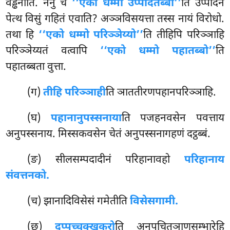
वड्ढनाति. ननु
च
‘‘एको धम्मो उप्पादेतब्बो’’
ति उप्पादनं
पेत्थ विसुं गहितं एवाति? अञ्ञविसयत्ता तस्स नायं विरोधो.
तथा हि
‘‘एको धम्मो परिञ्ञेय्यो’’
ति तीहिपि परिञ्ञाहि
परिञ्ञेय्यतं वत्वापि
‘‘एको धम्मो पहातब्बो’’
ति
पहातब्बता वुत्ता.
(ग)
तीहि परिञ्ञाही
ति ञाततीरणपहानपरिञ्ञाहि.
(घ)
पहानानुपस्सनाया
ति पजहनवसेन पवत्ताय
अनुपस्सनाय. मिस्सकवसेन चेतं अनुपस्सनागहणं दट्ठब्बं.
(ङ) सीलसम्पदादीनं परिहानावहो
परिहानाय
संवत्तनको.
(च) झानादिविसेसं गमेतीति
विसेसगामी.
(छ)
दुप्पच्चक्खकरो
ति अनुपचितञाणसम्भारेहि