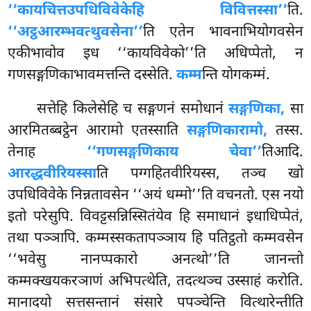
‘‘कायचित्तउपधिविवेकेहि विवित्तस्सा’’
ति.
‘‘अट्ठआरम्भवत्थुवसेना’’
ति
एतेन भावनाभियोगवसेन
एकीभावोव इध ‘‘कायविवेको’’ति अधिप्पेतो, न
गणसङ्गणिकाभावमत्तन्ति दस्सेति.
कम्म
न्ति योगकम्मं.
सत्तेहि किलेसेहि च सङ्गणनं समोधानं
सङ्गणिका,
सा
आरमितब्बट्ठेन आरामो एतस्साति
सङ्गणिकारामो,
तस्स.
तेनाह
‘‘गणसङ्गणिकाय चेवा’’
तिआदि.
आरद्धवीरियस्सा
ति पग्गहितवीरियस्स, तञ्च खो
उपधिविवेके निन्नतावसेन ‘‘अयं धम्मो’’ति वचनतो. एस नयो
इतो परेसुपि. विवट्टसन्निस्सितंयेव हि समाधानं इधाधिप्पेतं,
तथा पञ्ञापि. कम्मस्सकतापञ्ञाय हि पतिट्ठतो कम्मवसेन
‘‘भवेसु नानप्पकारो अनत्थो’’ति
जानन्तो
कम्मक्खयकरञाणं अभिपत्थेति, तदत्थञ्च उस्साहं करोति.
मानादयो सत्तसन्तानं संसारे पपञ्चेन्ति वित्थारेन्तीति