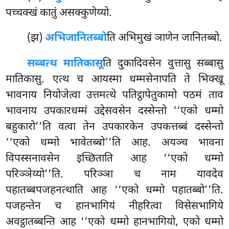
पच्चक्खं कातुं असक्कुणेय्यो.
(झ)
अभिजानितब्बो
ति
अभिमुखं ञाणेन जानितब्बो.
सब्बत्थ मातिकासू
ति दुकादिवसेन वुत्तासु सब्बासु
मातिकासु. एत्थ च आयस्मा धम्मसेनापति ते भिक्खू
भावनाय नियोजेत्वा उत्तमत्थे पतिट्ठापेतुकामो पठमं ताव
भावनाय उपकारधम्मं उद्देसवसेन दस्सेन्तो ‘‘एको धम्मो
बहुकारो’’ति वत्वा तेन उपकारकेन उपकत्तब्बं दस्सेन्तो
‘‘एको धम्मो भावेतब्बो’’ति आह. अयञ्च भावना
विपस्सनावसेन इच्छिताति आह ‘‘एको धम्मो
परिञ्ञेय्यो’’ति. परिञ्ञा च नाम यावदेव
पहातब्बपजहनत्थाति आह ‘‘एको धम्मो पहातब्बो’’ति.
पजहन्तेन च हानभागियं नीहरित्वा विसेसभागिये
अवट्ठातब्बन्ति आह ‘‘एको धम्मो हानभागियो, एको धम्मो