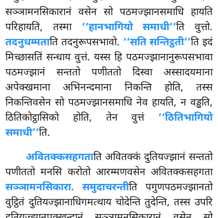
सञ्ञामनसिकारानं
वसेन सो पठमज्झानसमाधि हायति
परिहायति, तस्मा
‘‘हानभागियो समाधी’’
ति वुत्तो.
तदनुधम्मता
ति तदनुरूपसभावो.
‘‘सति सन्तिट्ठती’’
ति इदं
मिच्छासतिं सन्धाय वुत्तं. यस्स हि पठमज्झानानुरूपसभावा
पठमज्झानं सन्ततो पणीततो दिस्वा अस्सादयमाना
अपेक्खमाना अभिनन्दमाना निकन्ति होति, तस्स
निकन्तिवसेन सो पठमज्झानसमाधि नेव हायति, न वड्ढति,
ठितिकोट्ठासिको होति, तेन वुत्तं
‘‘ठितिभागियो
समाधी’’
ति.
अवितक्कसहगता
ति अवितक्कं दुतियज्झानं सन्ततो
पणीततो मनसि करोतो आरम्मणवसेन अवितक्कसहगता
सञ्ञामनसिकारा. समुदाचरन्ती
ति पगुणपठमज्झानतो
वुट्ठितं दुतियज्झानाधिगमत्थाय चोदेन्ति तुदेन्ति, तस्स उपरि
दुतियज्झानुपक्खन्दानं सञ्ञामनसिकारानं वसेन सो