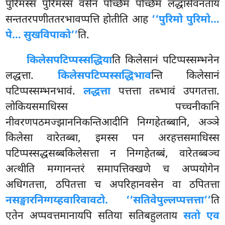
पुरिमस्स पुरिमस्स वसेन पच्छिमं पच्छिमं लद्धासेवनताय
सन्ततरपणीततरभावप्पत्ति होतीति आह
‘‘पुरिमो पुरिमो…
पे… सुखविपाको’’
ति.
किलेसपटिप्पस्सद्धिया
ति किलेसानं पटिप्पस्सम्भनेन
लद्धत्ता.
किलेसपटिप्पस्सद्धिभाव
न्ति किलेसानं
पटिप्पस्सम्भनभावं.
लद्धत्ता
पत्तत्ता तब्भावं उपगतत्ता.
लोकियसमाधिस्स पच्चनीकानि
नीवरणपठमज्झाननिकन्तिआदीनि निग्गहेतब्बानि, अञ्ञे
किलेसा वारेतब्बा, इमस्स पन अरहत्तसमाधिस्स
पटिप्पस्सद्धसब्बकिलेसत्ता न निग्गहेतब्बं, वारेतब्बञ्च
अत्थीति मग्गानन्तरं समापत्तिक्खणे च अप्पयोगेन
अधिगतत्ता, ठपितत्ता च अपरिहानवसेन वा ठपितत्ता
नसङ्खारनिग्गय्हवारिवावटो. ‘‘सतिवेपुल्लप्पत्तत्ता’’
ति
एतेन अप्पवत्तमानायपि सतिया
सतिबहुलताय
सतो एव