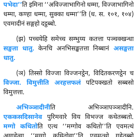
पभेदा’’
ति इमिना ‘‘अविज्जाभागिनो धम्मा, विज्जाभागिनो
धम्मा, कण्हा धम्मा, सुक्का धम्मा’’ति (ध. स. १०१, १०४)
एवमादीनं सङ्गहो दट्ठब्बो.
(झ) पच्चयेहि
समेच्च सम्भुय्य कतत्ता पञ्चक्खन्धा
सङ्खता धातु.
केनचि अनभिसङ्खतत्ता निब्बानं
असङ्खता
धातु.
(ञ) तिस्सो विज्जा विज्जनट्ठेन, विदितकरणट्ठेन च
विज्जा. विमुत्तीति अरहत्तफलं
पटिपक्खतो सब्बसो
विमुत्तत्ता.
अभिञ्ञादीनी
ति अभिञ्ञापञ्ञादीनि.
एककसदिसानेव
पुरिमवारे विय विभज्ज कथेतब्बतो.
मग्गो कथितो
ति एत्थ ‘‘मग्गोव कथितो’’ति एवमत्थं
अग्गहेत्वा ‘‘मग्गो कथितोवा’’ति एवमत्थो गहेतब्बो