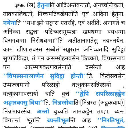
. (ञ)
हेतुना
ति आदिअन्तवन्ततो, अनच्चन्तिकतो,
३५७
तावकालिकतो, निच्चपटिक्खेपतोति एवं आदिना हेतुना.
नयेना
ति ‘‘यथा इमे सङ्खारा एतरहि, एवं अतीते, अनागते च
अनिच्चा सङ्खता पटिच्चसमुप्पन्ना खयधम्मा वयधम्मा
विरागधम्मा निरोधधम्मा’’ति अतीतानागतेसु नयननयेन.
कामं खीणासवस्स सब्बेसं सङ्खारानं अनिच्चतादि सुदिट्ठा
सुप्पटिविद्धा, तं पन असम्मोहनवसेन किच्चतो, विपस्सनाय
पन आरम्मणकरणवसेनाति दस्सेन्तो आह
‘‘विपस्सनाञाणेन सुदिट्ठा होन्ती’’
ति. किलेसवसेन
उप्पज्जमानो परिळाहो वत्थुकामसन्निस्सयो
,
वत्थुकामावस्सयो चाति वुत्तं
‘‘द्वेपि सपरिळाहट्ठेन
अङ्गारकासु विया’’
ति.
निन्नस्सेवा
ति [निन्नस्स (अट्ठकथायं)]
निन्नभावस्सेव.
अन्तो
वुच्चति लामकट्ठेन तण्हा. ब्यन्तं
विगतन्तं भूतन्ति
ब्यन्तीभूत
न्ति आह
‘‘निरतिभूतं,