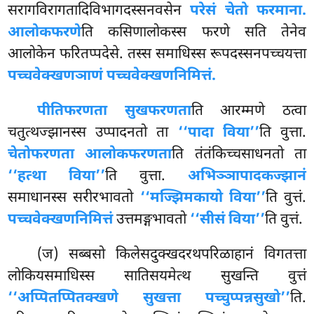
सरागविरागतादिविभागदस्सनवसेन
परेसं चेतो फरमाना.
आलोकफरणे
ति कसिणालोकस्स फरणे सति तेनेव
आलोकेन फरितप्पदेसे. तस्स समाधिस्स रूपदस्सनपच्चयत्ता
पच्चवेक्खणञाणं पच्चवेक्खणनिमित्तं.
पीतिफरणता सुखफरणता
ति आरम्मणे ठत्वा
चतुत्थज्झानस्स उप्पादनतो ता
‘‘पादा विया’’
ति वुत्ता.
चेतोफरणता आलोकफरणता
ति तंतंकिच्चसाधनतो ता
‘‘हत्था विया’’
ति वुत्ता.
अभिञ्ञापादकज्झानं
समाधानस्स सरीरभावतो
‘‘मज्झिमकायो विया’’
ति वुत्तं.
पच्चवेक्खणनिमित्तं
उत्तमङ्गभावतो
‘‘सीसं विया’’
ति वुत्तं.
(ज) सब्बसो किलेसदुक्खदरथपरिळाहानं विगतत्ता
लोकियसमाधिस्स सातिसयमेत्थ सुखन्ति वुत्तं
‘‘अप्पितप्पितक्खणे सुखत्ता पच्चुप्पन्नसुखो’’
ति.