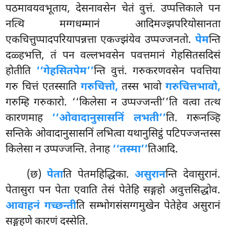
पठमावयवभूताय, देसनावसेन चेतं वुत्तं. उप्पत्तिकाले पन
नत्थि मग्गधम्मानं आदिमज्झपरियोसानता
एकचित्तुप्पादपरियापन्नत्ता एकज्झंयेव उप्पज्जनतो.
पेम
न्ति
दळ्हभत्ति, तं पन वल्लभवसेन पवत्तमानं गेहसितसदिसं
होतीति
‘‘गेहसितपेम’’
न्ति वुत्तं. गरुकरणवसेन पवत्तिया
गरु चित्तं एतस्साति
गरुचित्तो,
तस्स भावो
गरुचित्तभावो,
गरुम्हि गरुकारो. ‘‘किलेसा न उप्पज्जन्ती’’ति वत्वा तत्थ
कारणमाह
‘‘ओवादानुसासनिं लभती’’
ति. गरूनञ्हि
सन्तिके ओवादानुसासनिं लभित्वा यथानुसिट्ठं पटिपज्जन्तस्स
किलेसा न उप्पज्जन्ति. तेनाह
‘‘तस्मा’’
तिआदि.
(छ)
पेता
ति पेतमहिद्धिका.
असुरान
न्ति देवासुरानं.
पेतासुरा पन पेता एवाति तेसं पेतेहि सङ्गहो
अवुत्तसिद्धोव.
आवाहनं गच्छन्ती
ति सम्भोगसंसग्गमुखेन पेतेहेव असुरानं
सङ्गहणे कारणं दस्सेति.