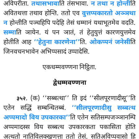
अविपरीता.
तथासभावा
ति तंसभावा.
न तथा न होन्ती
ति
अवितथत्ता तथाव होन्ति. ततो एव
वुत्तप्पकारतो अञ्ञथा
न
होन्तीति पञ्चहिपि पदेहि तेसं धम्मानं यथाभूतमेव वदति.
सम्मा
ति ञायेन. यं पन ञातं, तं हेतुयुत्तं कारणयुत्तमेव
होतीति आह
‘‘हेतुना कारणेना’’
ति.
ओकप्पनं जनेसी
ति
जिनवचनभावेन अभिप्पसादं उप्पादेसि.
एकधम्मवण्णना निट्ठिता.
द्वेधम्मवण्णना
. (क) ‘‘सब्बत्था’’ ति इदं ‘‘सीलपूरणादीसू’’ति
३५२
एतेन सद्धिं सम्बन्धितब्बं.
‘‘सीलपूरणादीसु सब्बत्थ
अप्पमादो विय उपकारका’’
ति एतेन सतिसम्पजञ्ञानम्पि
अप्पमादस्स विय सब्बत्थ उपकारकता पकासिता होति
अत्थतो नातिविलक्खणत्ता ततो तेसं. सतिअविप्पवासो हि