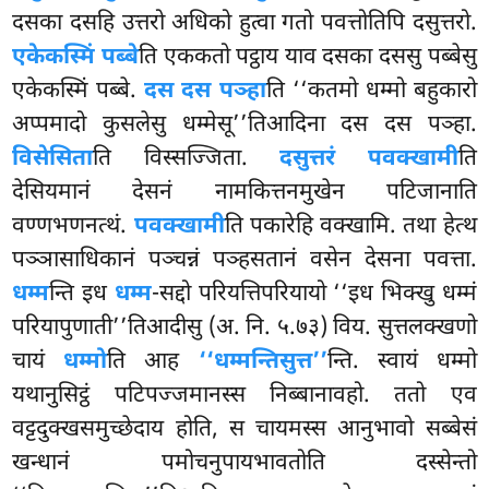
दसका दसहि उत्तरो अधिको हुत्वा गतो पवत्तोतिपि दसुत्तरो.
एकेकस्मिं पब्बे
ति एककतो पट्ठाय याव दसका दससु पब्बेसु
एकेकस्मिं पब्बे.
दस दस पञ्हा
ति ‘‘कतमो धम्मो बहुकारो
अप्पमादो कुसलेसु धम्मेसू’’तिआदिना दस दस पञ्हा.
विसेसिता
ति विस्सज्जिता.
दसुत्तरं पवक्खामी
ति
देसियमानं देसनं नामकित्तनमुखेन पटिजानाति
वण्णभणनत्थं.
पवक्खामी
ति पकारेहि वक्खामि. तथा हेत्थ
पञ्ञासाधिकानं पञ्चन्नं पञ्हसतानं वसेन देसना पवत्ता.
धम्म
न्ति इध
धम्म
-सद्दो परियत्तिपरियायो ‘‘इध भिक्खु धम्मं
परियापुणाती’’तिआदीसु (अ. नि. ५.७३) विय. सुत्तलक्खणो
चायं
धम्मो
ति आह
‘‘धम्मन्ति
सुत्त’’
न्ति. स्वायं धम्मो
यथानुसिट्ठं पटिपज्जमानस्स निब्बानावहो. ततो एव
वट्टदुक्खसमुच्छेदाय होति, स चायमस्स आनुभावो सब्बेसं
खन्धानं पमोचनुपायभावतोति दस्सेन्तो