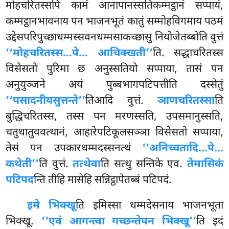
मोहचरितस्सपि कामं आनापानस्सतिकम्मट्ठानं सप्पायं,
कम्मट्ठानभावनाय पन भाजनभूतं कातुं सम्मोहविगमाय पठमं
उद्देसपरिपुच्छाधम्मस्सवनधम्मसाकच्छासु नियोजेतब्बोति वुत्तं
‘‘मोहचरितस्स…पे… आचिक्खती’’
ति. सद्धाचरितस्स
विसेसतो पुरिमा छ अनुस्सतियो सप्पाया, तासं पन
अनुयुञ्जने अयं पुब्बभागपटिपत्तीति दस्सेतुं
‘‘पसादनीयसुत्तन्ते’’
तिआदि वुत्तं.
ञाणचरितस्सा
ति
बुद्धिचरितस्स, तस्स पन मरणस्सति, उपसमानुस्सति,
चतुधातुववत्थानं, आहारेपटिकूलसञ्ञा विसेसतो सप्पाया,
तेसं पन उपकारधम्मदस्सनत्थं
‘‘अनिच्चतादि…पे…
कथेती’’
ति वुत्तं.
तत्थेवा
ति सत्थु सन्तिके एव.
तेमासिकं
पटिपद
न्ति तीहि मासेहि सन्निट्ठापेतब्बं पटिपदं.
इमे भिक्खू
ति इमिस्सा धम्मदेसनाय भाजनभूता
भिक्खू.
‘‘एवं आगन्त्वा गच्छन्ते
पन भिक्खू’’
ति इदं