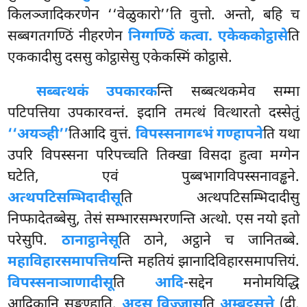
किलञ्जादिकरणेन ‘‘वेळुकारो’’ति वुत्तो. अन्तो, बहि च
सब्बगतगण्ठिं नीहरणेन
निग्गण्ठिं कत्वा. एकेककोट्ठासे
ति
एककादीसु दससु कोट्ठासेसु एकेकस्मिं कोट्ठासे.
सब्बत्थकं उपकारक
न्ति सब्बत्थकमेव सम्मा
पटिपत्तिया
उपकारवन्तं. इदानि तमत्थं वित्थारतो दस्सेतुं
‘‘अयञ्ही’’
तिआदि वुत्तं.
विपस्सनागब्भं गण्हापने
ति यथा
उपरि विपस्सना परिपच्चति तिक्खा विसदा हुत्वा मग्गेन
घटेति, एवं पुब्बभागविपस्सनावड्ढने.
अत्थपटिसम्भिदादीसू
ति अत्थपटिसम्भिदादीसु
निप्फादेतब्बेसु, तेसं सम्भारसम्भरणन्ति अत्थो. एस नयो इतो
परेसुपि.
ठानाट्ठानेसू
ति ठाने, अट्ठाने च जानितब्बे.
महाविहारसमापत्तिय
न्ति महतियं झानादिविहारसमापत्तियं.
विपस्सनाञाणादीसू
ति
आदि
-सद्देन मनोमयिद्धि
आदिकानि सङ्गण्हाति.
अट्ठसु विज्जासू
ति
अम्बट्ठसुत्ते
(दी.