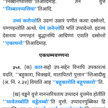
‘‘निब्बानप्पत्तिया’’तिआदिमाह. तेन वुत्तं
‘‘निब्बानप्पत्तिया’’
तिआदि.
उच्चं करोन्तो
ति उदग्गं उळारं पणीतं कत्वा दस्सेन्तो,
पग्गण्हन्तोति अत्थो.
पेमं जनेन्तो
ति भत्तिं उप्पादेन्तो. इदञ्च
देसनाय पग्गण्हनं बुद्धानम्पि आचिण्णं एवाति दस्सेन्तो
‘‘एकायनो’’
तिआदिमाह.
एकधम्मवण्णना
. (क)
कार
-सद्दो उप-सद्देन विनापि उपकारत्थं
३५१
वदति, ‘‘बहुकारा, भिक्खवे, मातापितरो पुत्तान’’न्तिआदीसु
(अ. नि. २.३४) वियाति आह
‘‘बहुकारोति बहूपकारो’’
ति.
(ख) वड्ढने वुत्ते नानन्तरियताय उप्पादनं वुत्तमेव होतीति
‘‘भावेतब्बोति वड्ढेतब्बो’’
ति
वुत्तो. उप्पादनपुब्बिका हि