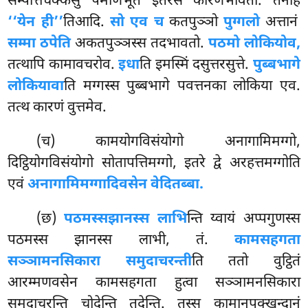
सम्पत्तिचक्केसु पमाणभूतं इतरेसं कारणभावतो. तेनाह
‘‘येन ही’’
तिआदि.
सो एव च
कतपुञ्ञो
पुग्गलो
अत्तानं
सम्मा ठपेति
अकतपुञ्ञस्स तदभावतो.
पठमो लोकियोव,
तत्थापि कामावचरोव.
इधा
ति इमस्मिं दसुत्तरसुत्ते.
पुब्बभागे
लोकियावा
ति मग्गस्स पुब्बभागे पवत्तनका लोकिया एव.
तत्थ कारणं वुत्तमेव.
(च) कामयोगविसंयोगो अनागामिमग्गो,
दिट्ठियोगविसंयोगो सोतापत्तिमग्गो, इतरे द्वे अरहत्तमग्गोति
एवं
अनागामिमग्गादिवसेन वेदितब्बा.
(छ)
पठमस्स
झानस्स लाभि
न्ति य्वायं अप्पगुणस्स
पठमस्स झानस्स लाभी, तं.
कामसहगता
सञ्ञामनसिकारा समुदाचरन्ती
ति ततो वुट्ठितं
आरम्मणवसेन कामसहगता हुत्वा सञ्ञामनसिकारा
समुदाचरन्ति चोदेन्ति तुदेन्ति. तस्स कामानुपक्खन्दानं