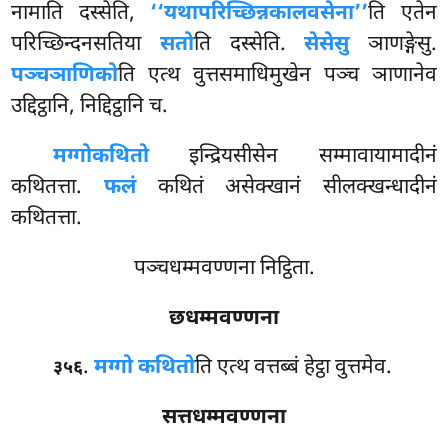
नामाति दस्सेति,
‘‘यथापरिच्छिन्नकालवसेना’’
ति एतेन
परिच्छिन्दनसतिया
सतो
ति दस्सेति.
सेसेसु
ञाणङ्गेसु.
पञ्चञाणिको
ति एत्थ वुत्तसमाधिमुखेन पञ्च ञाणानेव
उद्दिट्ठानि, निद्दिट्ठानि च.
मग्गो
कथितो
इन्द्रियसीसेन सम्मावायामादीनं
कथितत्ता.
फलं
कथितं असेक्खानं सीलक्खन्धादीनं
कथितत्ता.
पञ्चधम्मवण्णना निट्ठिता.
छधम्मवण्णना
.
मग्गो कथितो
ति एत्थ वत्तब्बं हेट्ठा वुत्तमेव.
३५६
सत्तधम्मवण्णना