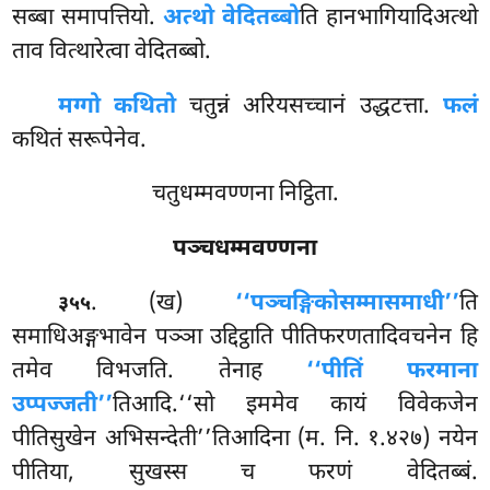
सब्बा समापत्तियो.
अत्थो वेदितब्बो
ति हानभागियादिअत्थो
ताव वित्थारेत्वा वेदितब्बो.
मग्गो कथितो
चतुन्नं अरियसच्चानं उद्धटत्ता.
फलं
कथितं सरूपेनेव.
चतुधम्मवण्णना निट्ठिता.
पञ्चधम्मवण्णना
. (ख)
‘‘पञ्चङ्गिको
सम्मासमाधी’’
ति
३५५
समाधिअङ्गभावेन पञ्ञा उद्दिट्ठाति पीतिफरणतादिवचनेन हि
तमेव विभजति. तेनाह
‘‘पीतिं फरमाना
उप्पज्जती’’
तिआदि.‘‘सो इममेव कायं विवेकजेन
पीतिसुखेन अभिसन्देती’’तिआदिना (म. नि. १.४२७) नयेन
पीतिया, सुखस्स च फरणं वेदितब्बं.