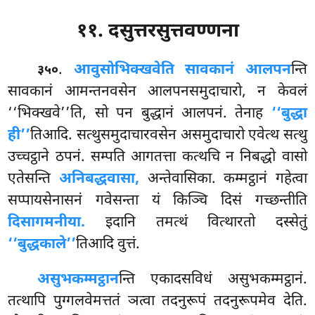
११. दसुत्तरसुत्तवण्णना
.
आवुसो
भिक्खवेति सावकानं आलपन
न्ति
३५०
सावकानं आमन्तनवसेन आलपनसमुदाचारो, न केवलं
‘‘भिक्खवे’’ति, सो पन बुद्धानं आलपनं. तेनाह
‘‘बुद्धा
ही’’
तिआदि. सत्थुसमुदाचारवसेन असमुदाचारो एवेत्थ सत्थु
उच्चट्ठाने ठपनं. सम्पति आगतत्ता कत्थचि न निबद्धो वासो
एतेसन्ति
अनिबद्धवासा,
अन्तेवासिका. कम्मट्ठानं गहेत्वा
सप्पायसेनासनं गवेसन्ता यं किञ्चि दिसं गच्छन्तीति
दिसागमनीया.
इदानि तमत्थं वित्थारतो दस्सेतुं
‘‘बुद्धकाले’’
तिआदि वुत्तं.
असुभकम्मट्ठान
न्ति एकादसविधं असुभकम्मट्ठानं.
तत्थापि पुग्गलवेमत्ततं ञत्वा तदनुरूपं तदनुरूपमेव देति.