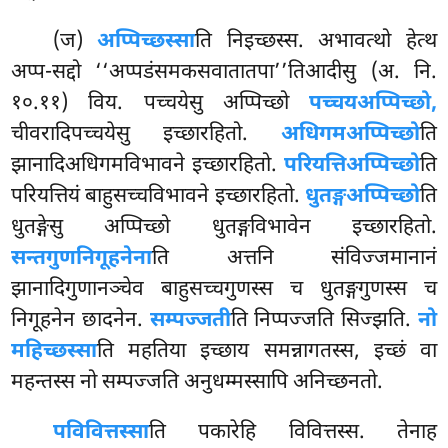
(ज)
अप्पिच्छस्सा
ति निइच्छस्स. अभावत्थो हेत्थ
अप्प-सद्दो ‘‘अप्पडंसमकसवातातपा’’तिआदीसु (अ. नि.
१०.११) विय. पच्चयेसु अप्पिच्छो
पच्चयअप्पिच्छो,
चीवरादिपच्चयेसु इच्छारहितो.
अधिगमअप्पिच्छो
ति
झानादिअधिगमविभावने इच्छारहितो.
परियत्तिअप्पिच्छो
ति
परियत्तियं बाहुसच्चविभावने इच्छारहितो.
धुतङ्गअप्पिच्छो
ति
धुतङ्गेसु अप्पिच्छो धुतङ्गविभावेन इच्छारहितो.
सन्तगुणनिगूहनेना
ति अत्तनि संविज्जमानानं
झानादिगुणानञ्चेव बाहुसच्चगुणस्स च धुतङ्गगुणस्स च
निगूहनेन छादनेन.
सम्पज्जती
ति निप्पज्जति सिज्झति.
नो
महिच्छस्सा
ति महतिया इच्छाय समन्नागतस्स, इच्छं वा
महन्तस्स नो सम्पज्जति अनुधम्मस्सापि अनिच्छनतो.
पविवित्तस्सा
ति
पकारेहि विवित्तस्स. तेनाह