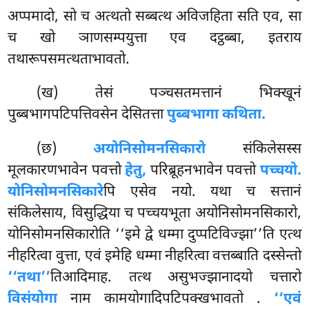
अप्पमादो, सो च अत्थतो सब्बत्थ अविजहिता सति एव, सा
च खो ञाणसम्पयुत्ता एव दट्ठब्बा, इतराय
तथारूपसमत्थताभावतो.
(ख) तेसं पञ्चसतमत्तानं भिक्खूनं
पुब्बभागपटिपत्तिवसेन देसितत्ता
पुब्बभागा कथिता.
(छ)
अयोनिसोमनसिकारो
संकिलेसस्स
मूलकारणभावेन पवत्तो
हेतु,
परिब्रूहनभावेन पवत्तो
पच्चयो.
योनिसोमनसिकारे
पि एसेव नयो. यथा च सत्तानं
संकिलेसाय, विसुद्धिया च पच्चयभूता अयोनिसोमनसिकारो,
योनिसोमनसिकारोति ‘‘इमे द्वे धम्मा दुप्पटिविज्झा’’ति
एत्थ
नीहरित्वा वुत्ता, एवं इमेहि धम्मा नीहरित्वा वत्तब्बाति दस्सेन्तो
‘‘तथा’’
तिआदिमाह. तत्थ असुभज्झानादयो चत्तारो
विसंयोगा
नाम कामयोगादिपटिपक्खभावतो
.
‘‘एवं