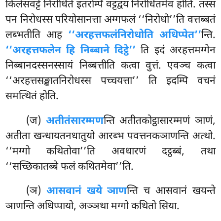
किलेसवट्टे निरोधिते इतरम्पि वट्टद्वयं निरोधितमेव होति. तस्स
पन निरोधस्स परियोसानत्ता अग्गफलं ‘‘निरोधो’’ति वत्तब्बतं
लब्भतीति आह
‘‘अरहत्तफलं
निरोधोति अधिप्पेत’’
न्ति.
‘‘अरहत्तफलेन हि निब्बाने दिट्ठे’’
ति इदं अरहत्तमग्गेन
निब्बानदस्सनस्सायं निब्बत्तीति कत्वा वुत्तं. एवञ्च कत्वा
‘‘अरहत्तसङ्खातनिरोधस्स पच्चयत्ता’’ ति इदम्पि वचनं
समत्थितं होति.
(ज)
अतीतं
सारम्मण
न्ति अतीतकोट्ठासारम्मणं ञाणं,
अतीता खन्धायतनधातुयो आरब्भ
पवत्तनकञाणन्ति अत्थो.
‘‘मग्गो कथितोवा’’ति अवधारणं दट्ठब्बं, तथा
‘‘सच्छिकातब्बे फलं कथितमेवा’’ति.
(ञ)
आसवानं खये ञाण
न्ति च आसवानं खयन्ते
ञाणन्ति अधिप्पायो, अञ्ञथा मग्गो कथितो सिया.