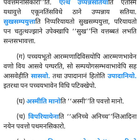
पवत्तमनसिकारो’’ति.
एत्थ उप्पन्नसतिया
ति एतस्मिं
यथावुत्ते एकूनतिंसविधे ठाने उप्पन्नाय सतिया.
सुखसम्पयुत्ता
ति निप्परियायतो सुखसम्पयुत्ता, परियायतो
पन चतुत्थज्झाने उपेक्खापि ‘‘सुख’’न्ति वत्तब्बतं लभति
सन्तसभावत्ता.
(ग) पच्चयभूतो
आरम्मणादिविसयोपि आरम्मणभावेन
वणो विय आसवे पग्घरति, सो सम्पयोगसम्भवाभावेपि सह
आसवेहीति
सासवो.
तथा उपादानानं हितोति
उपादानियो.
इतरथा पन पच्चयभावेन विधि पटिक्खेपो.
(घ)
अस्मीति मानो
ति ‘‘अस्मी’’ति पवत्तो मानो.
(च)
विपरियायेना
ति ‘‘अनिच्चे अनिच्च’’न्तिआदिना
नयेन पवत्तो पथमनसिकारो.