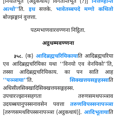
[नियतिभूतं (अट्ठकथायं) विगतन्तिभूतं (?)]
नित्तण्हन्ति
अत्थो’’
ति.
इध
सत्तके.
भावेतब्बपदे मग्गो कथितो
बोज्झङ्गानं वुत्तत्ता.
पठमभाणवारवण्णना निट्ठिता.
अट्ठधम्मवण्णना
. (क)
आदिब्रह्मचरियिकाया
ति
आदिब्रह्मचरिया
३५८
एव आदिब्रह्मचरियिका यथा ‘‘विनयो एव वेनयिको’’ति,
तस्सा आदिब्रह्मचरियिकाय. का पन साति आह
‘‘पञ्ञाया’’
ति.
सिक्खत्तयसङ्गहस्सा
ति
अधिसीलसिक्खादिसिक्खत्तयसङ्गहस्स.
उपचारज्झानसहगता तरुणसमथपञ्ञाव
उदयब्बयानुपस्सनावसेन पवत्ता
तरुणविपस्सनापञ्ञा
[तरुणसमथविपस्सनापञ्ञा (अट्ठकथायं)].
आदिभूताया
ति