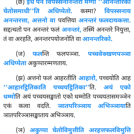
(छ)
इध पन विपस्सनानन्तरो मग्गो ‘‘आनन्तरिको
चेतोसमाधी’’ति अधिप्पेतो.
कस्मा?
विपस्सनाय
अनन्तरत्ता, अत्तनो वा
पवत्तिया
अनन्तरं फलदायकत्ता.
सद्दत्थतो पन अनन्तरं फलं
अनन्तरं,
तस्मिं अनन्तरे नियुत्ता,
तं वा अरहति, अनन्तरपयोजनोति वा
आनन्तरिको.
(ज)
फल
न्ति फलपञ्ञा.
पच्चवेक्खणपञ्ञा
अधिप्पेता
अकुप्पारम्मणताय.
(झ) अत्तनो फलं आहरतीति
आहारो,
पच्चयोति आह
‘‘आहारट्ठितिकाति पच्चयट्ठितिका’’
ति.
अयं एको
धम्मो
ति अयं पच्चयसङ्खातो एको धम्मोति पच्चयतासमञ्ञेन
एकं कत्वा वदति.
ञातपरिञ्ञाय अभिञ्ञाया
ति
ञातपरिञ्ञासङ्खाताय अभिञ्ञाय.
(ञ)
अकुप्पा चेतोविमुत्तीति अरहत्तफलविमुत्ति