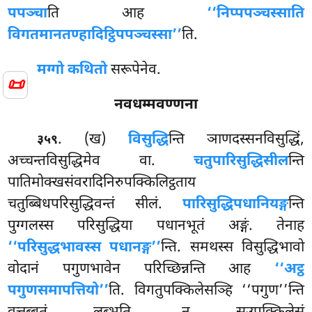
पपञ्चा
ति आह
‘‘निप्पपञ्चस्साति
विगतमानतण्हादिट्ठिपपञ्चस्सा’’
ति.
मग्गो कथितो
सरूपेनेव.
📜
नवधम्मवण्णना
. (ख)
विसुद्धि
न्ति ञाणदस्सनविसुद्धिं,
३५९
अच्चन्तविसुद्धिमेव वा.
चतुपारिसुद्धिसील
न्ति
पातिमोक्खसंवरादिनिरुपक्किलिट्ठताय
चतुब्बिधपरिसुद्धिवन्तं सीलं.
पारिसुद्धिपधानियङ्ग
न्ति
पुग्गलस्स परिसुद्धिया पधानभूतं अङ्गं. तेनाह
‘‘परिसुद्धभावस्स पधानङ्ग’’
न्ति. समथस्स विसुद्धिभावो
वोदानं पगुणभावेन परिच्छिन्नन्ति आह
‘‘अट्ठ
पगुणसमापत्तियो’’
ति. विगतुपक्किलेसञ्हि ‘‘पगुण’’न्ति