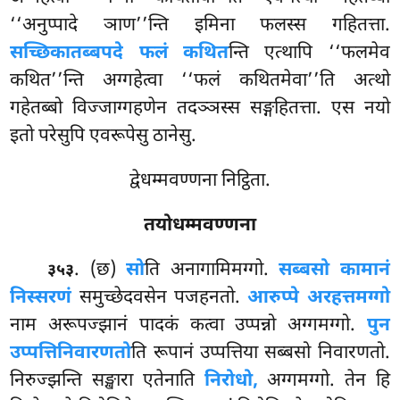
‘‘अनुप्पादे ञाण’’न्ति इमिना फलस्स गहितत्ता.
सच्छिकातब्बपदे फलं कथित
न्ति एत्थापि ‘‘फलमेव
कथित’’न्ति अग्गहेत्वा ‘‘फलं कथितमेवा’’ति अत्थो
गहेतब्बो विज्जाग्गहणेन तदञ्ञस्स सङ्गहितत्ता. एस नयो
इतो परेसुपि एवरूपेसु ठानेसु.
द्वेधम्मवण्णना निट्ठिता.
तयोधम्मवण्णना
. (छ)
सो
ति अनागामिमग्गो.
सब्बसो कामानं
३५३
निस्सरणं
समुच्छेदवसेन पजहनतो.
आरुप्पे अरहत्तमग्गो
नाम अरूपज्झानं पादकं कत्वा उप्पन्नो अग्गमग्गो.
पुन
उप्पत्तिनिवारणतो
ति रूपानं उप्पत्तिया सब्बसो निवारणतो.
निरुज्झन्ति सङ्खारा एतेनाति
निरोधो,
अग्गमग्गो. तेन हि