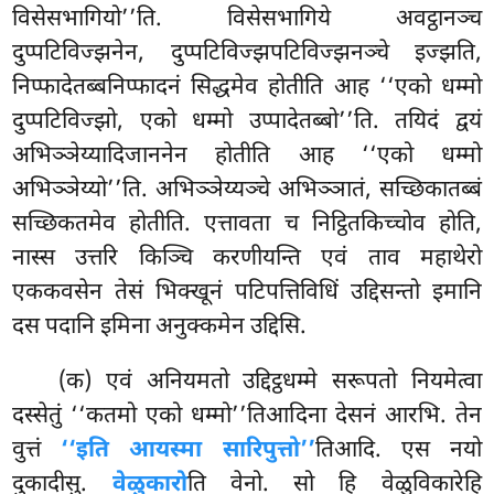
विसेसभागियो’’ति. विसेसभागिये अवट्ठानञ्च
दुप्पटिविज्झनेन, दुप्पटिविज्झपटिविज्झनञ्चे इज्झति,
निप्फादेतब्बनिप्फादनं सिद्धमेव होतीति आह ‘‘एको धम्मो
दुप्पटिविज्झो, एको धम्मो उप्पादेतब्बो’’ति. तयिदं द्वयं
अभिञ्ञेय्यादिजाननेन होतीति आह ‘‘एको धम्मो
अभिञ्ञेय्यो’’ति. अभिञ्ञेय्यञ्चे अभिञ्ञातं, सच्छिकातब्बं
सच्छिकतमेव होतीति. एत्तावता च निट्ठितकिच्चोव होति,
नास्स उत्तरि किञ्चि करणीयन्ति एवं ताव महाथेरो
एककवसेन
तेसं भिक्खूनं पटिपत्तिविधिं उद्दिसन्तो इमानि
दस पदानि इमिना अनुक्कमेन उद्दिसि.
(क) एवं
अनियमतो उद्दिट्ठधम्मे सरूपतो नियमेत्वा
दस्सेतुं ‘‘कतमो एको धम्मो’’तिआदिना देसनं आरभि. तेन
वुत्तं
‘‘इति आयस्मा सारिपुत्तो’’
तिआदि. एस नयो
दुकादीसु.
वेळुकारो
ति वेनो. सो हि वेळुविकारेहि