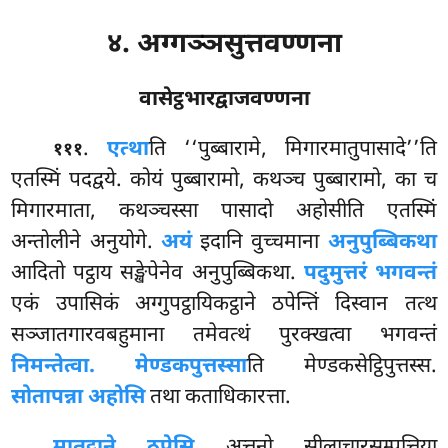
४. अग्गञ्ञसुत्तवण्णना
वासेट्ठभारद्वाजवण्णना
.
एत्था
ति
‘‘पुब्बारामे, मिगारमातुपासादे’’ति
१११
एतस्मिं पदद्वये. कोयं पुब्बारामो, कथञ्च पुब्बारामो, का च
मिगारमाता, कथञ्चस्सा पासादो अहोसीति एतस्मिं
अन्तोलीने अनुयोगे.
अयं
इदानि वुच्चमाना
अनुपुब्बिकथा
आदितो पट्ठाय सङ्खेपेनेव अनुपुब्बिकथा.
पदुमुत्तरं भगवन्तं
एकं उपासिकं अग्गुपट्ठायिकट्ठाने ठपेन्तिं दिस्वान तत्थ
सञ्जातगारवबहुमाना तमेवत्थं पुरक्खत्वा भगवन्तं
निमन्तेत्वा. मेण्डकपुत्तस्सा
ति मेण्डकसेट्ठिपुत्तस्स.
सोतापन्ना अहोसि
तथा कताधिकारत्ता.
मातुट्ठाने ठपेसि
अत्तनो सीलाचारसम्पत्तिया