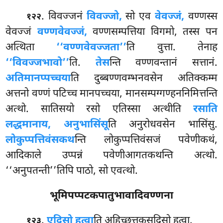
. विवज्जनं
विवज्जो,
सो एव
वेवज्जं,
वण्णस्स
१२२
वेवज्जं
वण्णवेवज्जं,
वण्णसम्पत्तिया विगमो, तस्स पन
अत्थिता
‘‘वण्णवेवज्जता’’
ति वुत्ता. तेनाह
‘‘विवज्जभावो’’
ति.
तेस
न्ति वण्णवन्तानं सत्तानं.
अतिमानप्पच्चया
ति दुब्बण्णवम्भनवसेन अतिक्कम्म
अत्तनो वण्णं पटिच्च मानपच्चया, मानसम्पग्गण्हननिमित्तन्ति
अत्थो. सातिसयो रसो एतिस्सा अत्थीति
रसाति
लद्धमानाय, अनुभासिंसू
ति अनुरोधवसेन भासिंसु.
लोकुप्पत्तिवंसकथ
न्ति लोकुप्पत्तिवंसजं पवेणीकथं,
आदिकाले उप्पन्नं पवेणीआगतकथन्ति अत्थो.
‘‘अनुपतन्ती’’तिपि पाठो, सो एवत्थो.
भूमिपप्पटकपातुभावादिवण्णना
.
एदिसो हुत्वा
ति अहिच्छत्तकसदिसो हुत्वा.
१२३