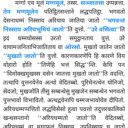
मग्गो एव मूलं
मग्गमूलं,
तस्स.
सञ्जातत्ता
उप्पन्नत्ता.
तेन मग्गमूलेन
पतिट्ठितसन्ताने लद्धपतिट्ठा. भगवतो
देसनाधम्मं निस्साय अरियाय जातिया जातो
‘‘भगवन्तं
निस्साय अरियभूमियं जातो’’
ति वुत्तो.
‘‘उरे वसित्वा’’
ति
इदं धम्मघोसस्स उरतो समुट्ठानताय वुत्तं. उरे
वायामजनिताभिजातिताय वा
ओरसो.
मुखतो जातेन जातो
‘‘मुखतो जातो’’
ति वुत्तो. कारणकारणेपि हि कारणे विय
वोहारो होति ‘‘तिणेहि भत्तं सिद्ध’’न्ति. केचि पन
‘‘विमोक्खमुखस्स वसेन
जातत्ता मुखतो जातो’’ति वदन्ति,
तत्थापि वुत्तनयेनेव अत्थो वेदितब्बो. पुरिमेनत्थेन योनिजो,
सेदजो, मुखजोति तीसु सम्बन्धेसु मुखजेन सम्बन्धेन भगवतो
पुत्तभावो विभावितो. अत्थद्वयेनापि धम्मजभावोयेव दीपितो.
अरियधम्मप्पत्तितो लद्धविसेसो हुत्वा पवत्तो तदुत्तरकालिको
खन्धसन्तानो ‘‘अरियधम्मतो जातो’’ति वेदितब्बो,
अरियधम्मं वा मग्गफलं निस्साय, उपनिस्साय च जातो