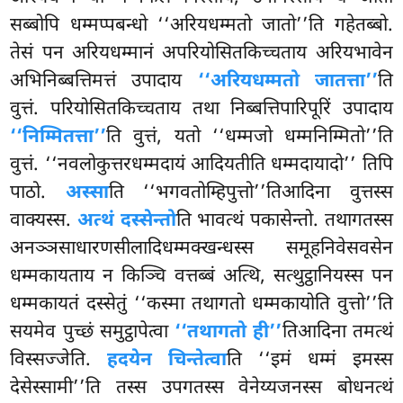
सब्बोपि धम्मप्पबन्धो ‘‘अरियधम्मतो जातो’’ति गहेतब्बो.
तेसं पन अरियधम्मानं अपरियोसितकिच्चताय अरियभावेन
अभिनिब्बत्तिमत्तं उपादाय
‘‘अरियधम्मतो जातत्ता’’
ति
वुत्तं. परियोसितकिच्चताय तथा निब्बत्तिपारिपूरिं उपादाय
‘‘निम्मितत्ता’’
ति वुत्तं, यतो ‘‘धम्मजो धम्मनिम्मितो’’ति
वुत्तं. ‘‘नवलोकुत्तरधम्मदायं आदियतीति धम्मदायादो’’ तिपि
पाठो.
अस्सा
ति ‘‘भगवतोम्हिपुत्तो’’तिआदिना वुत्तस्स
वाक्यस्स.
अत्थं दस्सेन्तो
ति भावत्थं पकासेन्तो. तथागतस्स
अनञ्ञसाधारणसीलादिधम्मक्खन्धस्स समूहनिवेसवसेन
धम्मकायताय न
किञ्चि वत्तब्बं अत्थि, सत्थुट्ठानियस्स पन
धम्मकायतं दस्सेतुं ‘‘कस्मा तथागतो धम्मकायोति
वुत्तो’’ति
सयमेव पुच्छं समुट्ठापेत्वा
‘‘तथागतो ही’’
तिआदिना तमत्थं
विस्सज्जेति.
हदयेन चिन्तेत्वा
ति ‘‘इमं धम्मं इमस्स
देसेस्सामी’’ति तस्स उपगतस्स वेनेय्यजनस्स बोधनत्थं