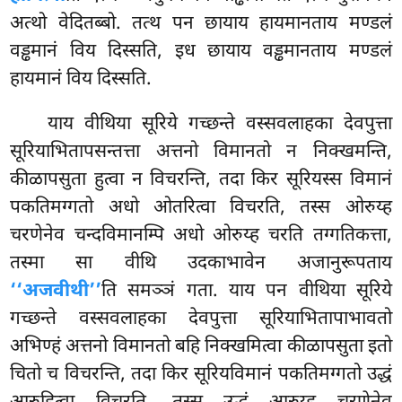
अत्थो
वेदितब्बो. तत्थ पन छायाय हायमानताय मण्डलं
वड्ढमानं विय दिस्सति, इध छायाय वड्ढमानताय मण्डलं
हायमानं विय दिस्सति.
याय वीथिया सूरिये गच्छन्ते वस्सवलाहका देवपुत्ता
सूरियाभितापसन्तत्ता अत्तनो विमानतो न निक्खमन्ति,
कीळापसुता हुत्वा न विचरन्ति, तदा किर सूरियस्स विमानं
पकतिमग्गतो अधो ओतरित्वा विचरति, तस्स ओरुय्ह
चरणेनेव चन्दविमानम्पि अधो ओरुय्ह चरति तग्गतिकत्ता,
तस्मा सा वीथि उदकाभावेन अजानुरूपताय
‘‘अजवीथी’’
ति समञ्ञं गता. याय पन वीथिया सूरिये
गच्छन्ते वस्सवलाहका देवपुत्ता सूरियाभितापाभावतो
अभिण्हं अत्तनो विमानतो बहि निक्खमित्वा कीळापसुता इतो
चितो च विचरन्ति, तदा किर सूरियविमानं पकतिमग्गतो उद्धं