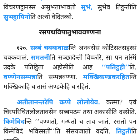
विचरणट्ठानस्स असुभताभावतो
सुभं,
सुभेव तिट्ठन्तीति
सुभट्ठायिनो
ति अत्थो वेदितब्बो.
रसपथविपातुभाववण्णना
.
सब्बं चक्कवाळ
न्ति अनवसेसं कोटिसतसहस्सं
१२०
चक्कवाळं.
समतनी
ति सञ्छादेन्ती विप्फरि, सा पन तस्मिं
उदके पतिट्ठिता अहोसीति आह
‘‘पतिट्ठही’’
ति.
वण्णेन
सम्पन्ना
ति सम्पन्नवण्णा.
मक्खिकण्डकरहित
न्ति
मक्खिकाहि च तासं अण्डकेहि च रहितं.
अतीतानन्तरेपि कप्पे लोलोयेव.
कस्मा? एवं
चिरपरिचितलोलतावसेन सब्बपठमं तथा अकासीति दस्सेति.
किमेविद
न्ति ‘‘वण्णतो, गन्धतो च ताव ञातं, रसतो पन
किमेविदं भविस्सती’’ति संसयजातो वदति.
तिट्ठती
ति