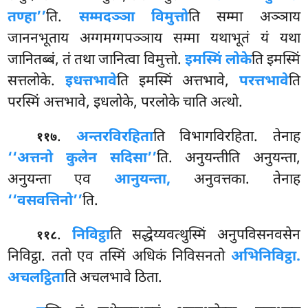
तण्हा’’
ति.
सम्मदञ्ञा विमुत्तो
ति सम्मा अञ्ञाय
जाननभूताय अग्गमग्गपञ्ञाय
सम्मा यथाभूतं यं यथा
जानितब्बं, तं तथा जानित्वा विमुत्तो.
इमस्मिं लोके
ति इमस्मिं
सत्तलोके.
इधत्तभावे
ति इमस्मिं अत्तभावे,
परत्तभावे
ति
परस्मिं अत्तभावे, इधलोके, परलोके चाति अत्थो.
.
अन्तरविरहिता
ति विभागविरहिता. तेनाह
११७
‘‘अत्तनो कुलेन सदिसा’’
ति. अनुयन्तीति अनुयन्ता,
अनुयन्ता एव
आनुयन्ता,
अनुवत्तका. तेनाह
‘‘वसवत्तिनो’’
ति.
.
निविट्ठा
ति
सद्धेय्यवत्थुस्मिं अनुपविसनवसेन
११८
निविट्ठा. ततो एव तस्मिं अधिकं निविसनतो
अभिनिविट्ठा.
अचलट्ठिता
ति अचलभावे ठिता.