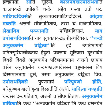
इज्झनतो.
सो
ति सूरियो.
काळपक्खउपोसथतो
ति
काळपक्खे उपोसथे चन्देन सहेव गन्त्वा ततो परं.
पाटिपददिवसे
ति सुक्कपक्खपाटिपददिवसे.
ओहाय
गच्छति
अत्तनो सीघगामिताय, तस्स च दन्धगामिताय.
लेखा
विय पञ्ञायति
पच्छिमदिसायं.
याव
उपोसथदिवसा
ति याव सुक्कपक्खउपोसथदिवसा.
‘‘चन्दो
अनुक्कमेन वड्ढित्वा’’
ति इदं उपरिभागतो
पतितसूरियालोकताय हेट्ठतो पवत्ताय सूरियस्स दूरभावेन
दिवसे दिवसे अनुक्कमेन परिहायमानाय अत्तनो छायाय
वसेन अनुक्कमेन चन्दमण्डलप्पदेसस्स वड्ढमानस्स विय
दिस्समानताय वुत्तं, तस्मा अनुक्कमेन वड्ढित्वा विय.
उपोसथदिवसे
पुण्णमायं
परिपुण्णो होति,
परिपुण्णमण्डलो हुत्वा दिस्सतीति अत्थो.
धावित्वा गण्हाति
चन्दस्स दन्धगतिताय, अत्तनो च सीघगतिताय.
अनुक्कमेन
हायित्वा
ति एत्थ ‘‘अनुक्कमेन
वड्ढित्वा’’ति एत्थ वुत्तनयेन