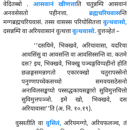
वेदितब्बो
.
आसवानं खीणत्ता
ति चतुन्नम्पि आसवानं
अनवसेसतो पहीनत्ता.
ब्रह्मचरियवास
न्ति
मग्गब्रह्मचरियवासं. तस्स वासस्स परियोसितत्ता
वुत्थवासो,
दसन्नम्पि वा अरियवासानं वुत्थत्ता
वुत्थवासो.
वुत्तञ्हेतं –
‘‘दसयिमे, भिक्खवे, अरियावासा, यदरिया
आवसिंसु वा आवसन्ति वा आवसिस्सन्ति वा. कतमे
दस? इध, भिक्खवे, भिक्खु पञ्चङ्गविप्पहीनो होति
छळङ्गसमन्नागतो एकारक्खो चतुरापस्सेनो
पनुण्णपच्चेकसच्चो समवयसठेसनो
अनाविलसङ्कप्पो पस्सद्धकायसङ्खारो सुविमुत्तचित्तो
सुविमुत्तपञ्ञो. इमे खो, भिक्खवे, दस
अरियावासा’’ति (अ. नि. १०.१९).
वुस्सतीति वा
वुसितं,
अरियमग्गो, अरियफलञ्च, तं