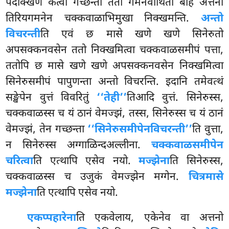
पदक्खिणं कत्वा गच्छन्ता ततो गमनवीथितो बहि अत्तनो
तिरियगमनेन चक्कवाळाभिमुखा निक्खमन्ति.
अन्तो
विचरन्ती
ति एवं छ मासे खणे खणे सिनेरुतो
अपसक्कनवसेन ततो निक्खमित्वा चक्कवाळसमीपं पत्ता,
ततोपि छ मासे खणे खणे अपसक्कनवसेन
निक्खमित्वा
सिनेरुसमीपं पापुणन्ता अन्तो विचरन्ति. इदानि तमेवत्थं
सङ्खेपेन वुत्तं विवरितुं
‘‘तेही’’
तिआदि वुत्तं. सिनेरुस्स,
चक्कवाळस्स च यं ठानं वेमज्झं, तस्स, सिनेरुस्स च यं ठानं
वेमज्झं, तेन गच्छन्ता
‘‘सिनेरुसमीपेन
विचरन्ती’’
ति वुत्ता,
न सिनेरुस्स अग्गाळिन्दअल्लीना.
चक्कवाळसमीपेन
चरित्वा
ति एत्थापि एसेव नयो.
मज्झेना
ति सिनेरुस्स,
चक्कवाळस्स च उजुकं वेमज्झेन मग्गेन.
चित्रमासे
मज्झेना
ति एत्थापि एसेव नयो.
एकप्पहारेना
ति एकवेलाय, एकेनेव वा अत्तनो