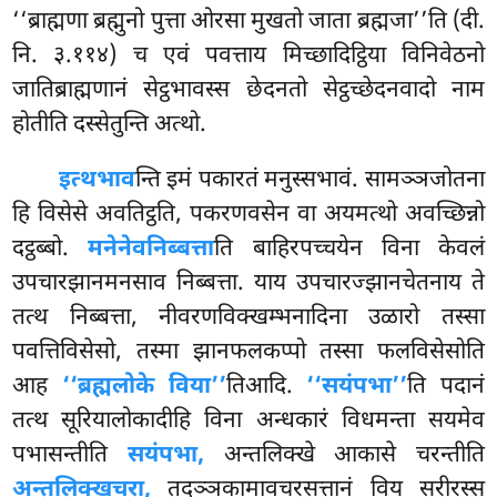
‘‘ब्राह्मणा ब्रह्मुनो पुत्ता ओरसा मुखतो जाता ब्रह्मजा’’ति (दी.
नि. ३.११४) च एवं पवत्ताय मिच्छादिट्ठिया विनिवेठनो
जातिब्राह्मणानं सेट्ठभावस्स छेदनतो सेट्ठच्छेदनवादो नाम
होतीति दस्सेतुन्ति अत्थो.
इत्थभाव
न्ति इमं पकारतं मनुस्सभावं. सामञ्ञजोतना
हि विसेसे अवतिट्ठति, पकरणवसेन वा अयमत्थो अवच्छिन्नो
दट्ठब्बो.
मनेनेव
निब्बत्ता
ति बाहिरपच्चयेन विना केवलं
उपचारझानमनसाव निब्बत्ता. याय उपचारज्झानचेतनाय ते
तत्थ निब्बत्ता, नीवरणविक्खम्भनादिना उळारो तस्सा
पवत्तिविसेसो, तस्मा झानफलकप्पो तस्सा फलविसेसोति
आह
‘‘ब्रह्मलोके विया’’
तिआदि.
‘‘सयंपभा’’
ति पदानं
तत्थ सूरियालोकादीहि विना अन्धकारं विधमन्ता सयमेव
पभासन्तीति
सयंपभा,
अन्तलिक्खे आकासे चरन्तीति
अन्तलिक्खचरा,
तदञ्ञकामावचरसत्तानं विय सरीरस्स