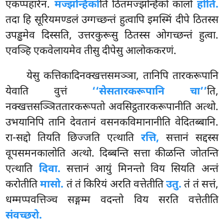
एकप्पहारेन.
मज्झन्हिको
ति ठितमज्झन्हिको कालो
होति.
तदा हि सूरियमण्डलं उग्गच्छन्तं हुत्वापि इमस्मिं दीपे ठितस्स
उपड्ढमेव दिस्सति, उत्तरकुरूसु ठितस्स ओगच्छन्तं हुत्वा.
एवञ्हि एकवेलायमेव तीसु दीपेसु आलोककरणं.
येसु कत्तिकादिनक्खत्तसमञ्ञा, तानिपि तारकरूपानि
येवाति वुत्तं
‘‘सेसतारकरूपानि चा’’
ति,
नक्खत्तसञ्ञिततारकरूपतो अवसिट्ठतारकरूपानीति अत्थो.
उभयानिपि तानि देवतानं वसनकविमानानीति वेदितब्बानि.
रा-सद्दो तियति छिज्जति एत्थाति
रत्ति,
सत्तानं सद्दस्स
वूपसमनकालोति अत्थो. दिब्बन्ति सत्ता कीळन्ति जोतन्ति
एत्थाति
दिवा.
सत्तानं आयुं मिनन्तो विय सियति अन्तं
करोतीति
मासो.
तं तं किरियं अरति वत्तेतीति
उतु.
तं तं सत्तं,
धम्मप्पवत्तिञ्च सङ्गम्म वदन्तो विय सरति वत्तेतीति
संवच्छरो.