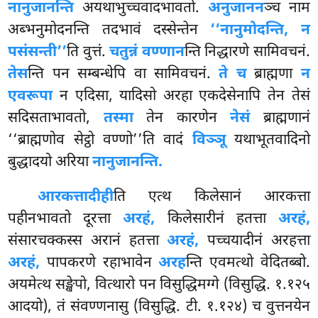
नानुजानन्ति
अयथाभुच्चवादभावतो.
अनुजानन
ञ्च नाम
अब्भनुमोदनन्ति तदभावं दस्सेन्तेन
‘‘नानुमोदन्ति, न
पसंसन्ती’’
ति वुत्तं.
चतुन्नं वण्णान
न्ति निद्धारणे सामिवचनं.
तेस
न्ति पन सम्बन्धेपि वा सामिवचनं.
ते च
ब्राह्मणा
न
एवरूपा
न एदिसा, यादिसो अरहा एकदेसेनापि तेन तेसं
सदिसताभावतो,
तस्मा
तेन कारणेन
नेसं
ब्राह्मणानं
‘‘ब्राह्मणोव
सेट्ठो वण्णो’’ति वादं
विञ्ञू
यथाभूतवादिनो
बुद्धादयो अरिया
नानुजानन्ति.
आरकत्तादीही
ति
एत्थ किलेसानं आरकत्ता
पहीनभावतो दूरत्ता
अरहं,
किलेसारीनं हतत्ता
अरहं,
संसारचक्कस्स अरानं हतत्ता
अरहं,
पच्चयादीनं अरहत्ता
अरहं,
पापकरणे रहाभावेन
अरह
न्ति एवमत्थो वेदितब्बो.
अयमेत्थ सङ्खेपो, वित्थारो पन विसुद्धिमग्गे (विसुद्धि. १.१२५
आदयो), तं संवण्णनासु (विसुद्धि. टी. १.१२४) च वुत्तनयेन