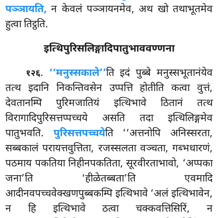
पञ्ञायति,
न केवलं पञ्ञायनमेव, अथ खो तथाभूतमेव
हुत्वा तिट्ठति.
इत्थिपुरिसलिङ्गादिपातुभाववण्णना
.
‘‘मनुस्सकाले’’
ति इदं पुब्बे मनुस्सभूतानंयेव
१२६
तत्थ इदानि निकन्तिवसेन उप्पत्ति होतीति कत्वा वुत्तं,
देवतानम्पि पुरिमजातियं इत्थिभावे ठितानं तत्थ
विरागादिपुरिसत्तप्पच्चये असति तदा इत्थिलिङ्गमेव
पातुभवति.
पुरिसत्तपच्चये
ति ‘‘अत्तनोपि अनिस्सरता,
सब्बकालं परायत्तवुत्तिता, रजस्सलता वञ्चता, गब्भधारणं,
पठमाय पकतिया निहीनपकतिता, सूरवीरताभावो, ‘अप्पका
जना’ति ‘हीळेतब्बता’ति एवमादि
आदीनवपच्चवेक्खणपुब्बकम्पि इत्थिभावे ‘अलं इत्थिभावेन,
न हि इत्थिभावे ठत्वा चक्कवत्तिसिरिं, न