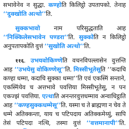
सभावेनेव न सुद्धा.
कण्हो
ति किलिट्ठो उपतापको. तेनाह
‘‘दुक्खोति अत्थो’’
ति.
सुक्कभावो
नाम परिसुद्धताति आह
‘‘निक्किलेसभावेन पण्डरा’’
ति.
सुक्को
ति न किलिट्ठो
अनुपतापकोति वुत्तं
‘‘सुखोति अत्थो’’
ति.
.
उभयवोकिण्णे
ति वचनविपल्लासेन वुत्तन्ति
११६
आह
‘‘उभयेसु वोकिण्णेसू’’
ति.
मिस्सीभूतेसू
ति ‘‘कदाचि
कण्हा धम्मा, कदाचि सुक्का धम्मा’’ति एवं एकस्मिं सन्ताने,
एकस्मिंयेव च अत्तभावे पवत्तिया मिस्सीभूतेसु, न पन
एकज्झं पवत्तिया.
एत्था
ति अनन्तरवुत्तधम्माव अन्वाधिट्ठाति
आह
‘‘कण्हसुक्कधम्मेसू’’
ति. यस्मा च ते ब्राह्मणा न चेव ते
धम्मे अतिक्कन्ता, याय च पटिपदाय अतिक्कमेय्युं, सापि
तेसं पटिपदा नत्थि, तस्मा वुत्तं
‘‘वत्तमानापी’’
ति.