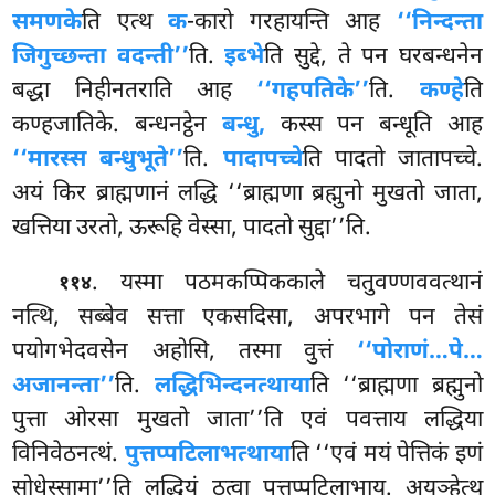
समणके
ति एत्थ
क
-कारो गरहायन्ति आह
‘‘निन्दन्ता
जिगुच्छन्ता वदन्ती’’
ति.
इब्भे
ति सुद्दे, ते पन घरबन्धनेन
बद्धा निहीनतराति आह
‘‘गहपतिके’’
ति.
कण्हे
ति
कण्हजातिके. बन्धनट्ठेन
बन्धु,
कस्स पन बन्धूति आह
‘‘मारस्स बन्धुभूते’’
ति.
पादापच्चे
ति पादतो जातापच्चे.
अयं किर ब्राह्मणानं लद्धि ‘‘ब्राह्मणा ब्रह्मुनो मुखतो जाता,
खत्तिया उरतो, ऊरूहि वेस्सा, पादतो सुद्दा’’ति.
. यस्मा पठमकप्पिककाले चतुवण्णववत्थानं
११४
नत्थि, सब्बेव सत्ता एकसदिसा, अपरभागे पन तेसं
पयोगभेदवसेन अहोसि, तस्मा वुत्तं
‘‘पोराणं…पे…
अजानन्ता’’
ति.
लद्धिभिन्दनत्थाया
ति ‘‘ब्राह्मणा ब्रह्मुनो
पुत्ता ओरसा मुखतो जाता’’ति एवं पवत्ताय लद्धिया
विनिवेठनत्थं.
पुत्तप्पटिलाभत्थाया
ति ‘‘एवं मयं पेत्तिकं इणं
सोधेस्सामा’’ति लद्धियं ठत्वा पुत्तप्पटिलाभाय. अयञ्हेत्थ