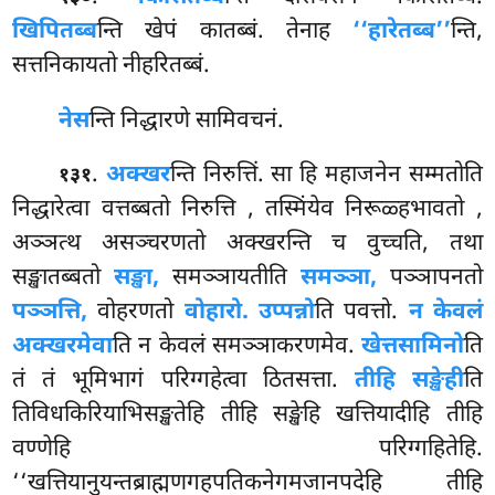
खिपितब्ब
न्ति खेपं कातब्बं. तेनाह
‘‘हारेतब्ब’’
न्ति,
सत्तनिकायतो नीहरितब्बं.
नेस
न्ति
निद्धारणे सामिवचनं.
.
अक्खर
न्ति निरुत्तिं. सा हि महाजनेन सम्मतोति
१३१
निद्धारेत्वा वत्तब्बतो निरुत्ति
, तस्मिंयेव निरूळ्हभावतो
,
अञ्ञत्थ असञ्चरणतो अक्खरन्ति च वुच्चति, तथा
सङ्खातब्बतो
सङ्खा,
समञ्ञायतीति
समञ्ञा,
पञ्ञापनतो
पञ्ञत्ति,
वोहरणतो
वोहारो. उप्पन्नो
ति पवत्तो.
न केवलं
अक्खरमेवा
ति न केवलं समञ्ञाकरणमेव.
खेत्तसामिनो
ति
तं तं भूमिभागं परिग्गहेत्वा ठितसत्ता.
तीहि सङ्खेही
ति
तिविधकिरियाभिसङ्खतेहि तीहि सङ्खेहि खत्तियादीहि तीहि
वण्णेहि परिग्गहितेहि.
‘‘खत्तियानुयन्तब्राह्मणगहपतिकनेगमजानपदेहि तीहि