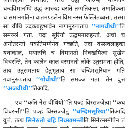
आरुहित्वा विचरति, तस्स उद्धं आरुय्ह चरणेनेव
चन्दविमानम्पि उद्धं आरुय्ह चरति तग्गतिकत्ता, तग्गतिकता
च समानगतिना वातमण्डलेन विमानस्स फेल्लितब्बत्ता, तस्मा
सा वीथि उदकबहुभावेन नागानुरूपताय
‘‘नागवीथी’’
ति
समञ्ञं गता. यदा सूरियो उद्धमनारुहन्तो, अधो च
अनोतरन्तो पकतिमग्गेनेव गच्छति, तदा वस्सवलाहका
यथाकालं, यथारुचि च विमानतो निक्खमित्वा सुखेन
विचरन्ति, तेन कालेन कालं वस्सनतो लोके उतुसमता होति,
ताय उतुसमताय हेतुभूताय सा चन्दिमसूरियानं गति
गवानुरूपताय
‘‘गोवीथी’’
ति समञ्ञं गता. तेन वुत्तं
‘‘अजवीथी’’
तिआदि.
एवं ‘‘कति नेसं वीथियो’’ति पञ्हं विस्सज्जेत्वा ‘‘कथं
विचरन्ती’’ति पञ्हं विस्सज्जेतुं
‘‘चन्दिमसूरिया’’
तिआदि
वुत्तं. तत्थ
सिनेरुतो बहि निक्खमन्ती
ति सिनेरुसमीपेन तं