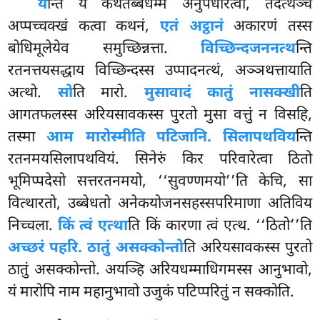
य
न्ति यं कथेतब्बधम्मं अनुपधारेत्वा, तदत्थञ्च
अप्पच्चक्खं कत्वा कथनं,
एतं अट्ठानं
अकारणं तस्स
बोधिमूलेयेव समुच्छिन्नत्ता.
विच्छिन्दजननत्थ
न्ति
रतनत्तयसद्धाय विच्छिन्दस्स उप्पादनत्थं, अञ्ञथत्तायाति
अत्थो.
सो
ति मारो.
मुसावादं कातुं नासक्खी
ति
आगतफलस्स अरियसावकस्स पुरतो मुसा वत्तुं न विसहि,
तस्मा
आम मारोस्मीति पटिजानि. सिलापथविय
न्ति
रतनमयसिलापथवियं. सिनेरुं किर परिवारेत्वा ठितो
भूमिप्पदेसो सत्तरतनमयो, ‘‘सुवण्णमयो’’ति केचि, सा
वित्थारतो, उब्बेधतो अनेकयोजनसहस्सपरिमाणा अतिविय
निच्चला.
किं त्वं एत्था
ति किं कारणा त्वं एत्थ. ‘‘ठितो’’ति
अच्छरं पहरि. ठातुं असक्कोन्तो
ति अरियसावकस्स पुरतो
ठातुं असक्कोन्तो. अयञ्हि अरियधम्माधिगमस्स आनुभावो,
यं मारोपि
नाम महानुभावो उजुकं पटिप्परितुं न सक्कोति.