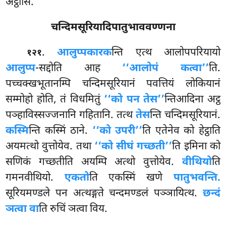
अट्ठासि.
चन्दिमसूरियादिपातुभाववण्णना
.
आलुप्पकारक
न्ति एत्थ आलोपपरियायो
१२१
आलुप्प
-सद्दोति आह
‘‘आलोपं कत्वा’’
ति.
पच्चक्खभूतानम्पि
चन्दिमसूरियानं पवत्तियं लोकियानं
सम्मोहो होति, तं विधमितुं
‘‘को पन तेस’’
न्तिआदिना अट्ठ
पञ्हाविस्सज्जनानि गहितानि. तत्थ
तेस
न्ति चन्दिमसूरियानं.
कस्मि
न्ति कस्मिं ठाने.
‘‘को उपरी’’
ति एतेनेव
को हेट्ठाति
अयमत्थो वुत्तोयेव. तथा
‘‘को सीघं गच्छती’’
ति इमिना को
सणिकं गच्छतीति अयम्पि अत्थो वुत्तोयेव.
वीथियो
ति
गमनवीथियो.
एकतो
ति एकस्मिं खणे
पातुभवन्ति.
सूरियमण्डले पन अत्थङ्गते चन्दमण्डलं पञ्ञायित्थ.
छन्दं
ञत्वा वा
ति रुचिं ञत्वा विय.