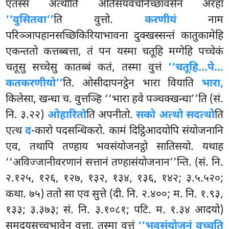
एतस्स अत्थीति अतिसयवचनिच्छावसेन अरहा
‘‘वुसितवा’’
ति वुत्तो.
करणीयं
नाम
परिञ्ञापहानसच्छिकिरियाभावना दुक्खस्सन्तं कातुकामेहि
एकन्ततो कत्तब्बत्ता, तं पन यस्मा चतूहि मग्गेहि पच्चेकं
चतूसु सच्चेसु कातब्बं कतं, तस्मा वुत्तं
‘‘चतूहि…पे…
कतकरणीयो’’
ति. ओसीदापनट्ठेन भारा वियाति
भारा,
किलेसा, खन्धा च. वुत्तञ्हि ‘‘भारा हवे पञ्चक्खन्धा’’ति (सं.
नि. ३.२२)
ओहारितो
ति अपनीतो.
सको अत्थो सदत्थो
ति
एत्थ
द
-कारो पदसन्धिकरो. कामं दिट्ठिआदयोपि संयोजनानि
एव, तथापि तण्हाय भवसंयोजनट्ठो सातिसयो. यथाह
‘‘अविज्जानीवरणानं
सत्तानं तण्हासंयोजनान’’न्ति. (सं. नि.
२.१२५, १२६, १२७, १३२, १३४, १३६, १४२; ३.५.५२०;
कथा. ७५) ततो सा एव सुत्ते (दी. नि. २.४००; म. नि. १.९३,
१३३; ३.३७३; सं. नि. ३.१०८१; पटि. म. १.३४ आदयो)
समुदयसच्चभावेन वुत्ता, तस्मा वुत्तं
‘‘भवसंयोजनं वुच्चति