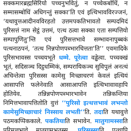
सक्कमारब्रह्मसिरियो पच्चनुभवितुं, न पच्चेकबोधिं, न
सम्मासम्बोधिं अधिगन्तुं सक्का’ति एवं इत्थिभावविरज्जनं,
‘यथावुत्तआदीनवविरहतो उत्तमपकतिभावतो सम्पदमिदं
पुरिसत्तं नाम सेट्ठं उत्तमं, एत्थ ठत्वा सक्का एता सम्पत्तियो
सम्पापुणितु’न्ति एवं पुरिसत्तभावे सम्भावनापुब्बकं
पत्थनाठपनं, ‘तत्थ निन्नपोणपब्भारचित्तता’ति’’ एवमादिके
पुरिसभावस्स पच्चयभूते
धम्मे. पूरेत्वा
वड्ढेत्वा. पच्चक्खं
भूतं, सदिसञ्च दिट्ठधम्मिकं, सम्परायिकञ्च सुविपुलं अनत्थं
अचिन्तेत्वा पुरिसस्स कामेसु मिच्छाचरणं केवलं इत्थियं
आसापत्ति
फलेनेवाति आसाआपत्ति इत्थिभावावहापि
होतियेव. तन्निन्नपोणपब्भारभावेन तन्निकन्तिया
निमित्तभावापत्तितोति वुत्तं
‘‘पुरिसो इत्थत्तभावं लभन्तो
कामेसुमिच्छाचारं
निस्साय लभती’’
ति.
तदा
ति यथावुत्ते
पठमकप्पिककाले.
पकतिया
ति सभावेन.
मातुगामस्सा
ति
पुरिमत्तभावे मातुगामभूतस्स.
पुरिसस्सा
ति एत्थापि