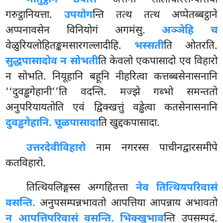
गरुट्ठानियत्ता.
उपयोग
न्ति तत्थ तत्थ अप्पेतब्बट्ठाने
अप्पनावसेन विनियोगं अगमंसु.
अञ्ञेहि च
वेळुरियलोहितङ्कमसारगल्लादीहि.
भस्सती
ति ओतरति.
सुद्धपासादोव न सोभती
ति केवलो एकपासादो एव विहारो
न सोभति. नियूहानि बहूनि नीहरित्वा कत्तब्बसेनासनानि
‘‘दुवड्ढगेहानी’’ति वदन्ति. मज्झे गब्भो समन्ततो
अनुपरियायतोति एवं द्विक्खत्तुं वड्ढेत्वा कतसेनासनानि
दुवड्ढगेहानि. चूळपासादा
ति खुद्दकपासादा.
उत्तरदेवीविहारो
नाम नगरस्स पाचीनद्वारसमीपे
कतविहारो.
तित्थियलिङ्गस्स अग्गहितत्ता
नेव तित्थियपरिवासं
वसन्ति.
अनुपसम्पन्नभावतो आपत्तिया आपन्नाय अभावतो
न आपत्तिपरिवासं वसन्ति. भिक्खुभाव
न्ति उपसम्पदं.