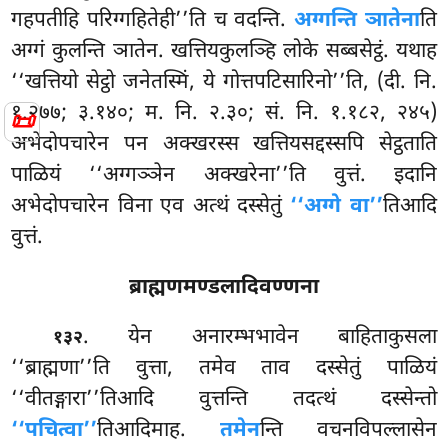
गहपतीहि परिग्गहितेही’’ति च वदन्ति.
अग्गन्ति ञातेना
ति
अग्गं कुलन्ति ञातेन. खत्तियकुलञ्हि लोके सब्बसेट्ठं. यथाह
‘‘खत्तियो सेट्ठो जनेतस्मिं, ये गोत्तपटिसारिनो’’ति, (दी. नि.
१.२७७; ३.१४०; म. नि. २.३०; सं. नि. १.१८२, २४५)
📜
अभेदोपचारेन पन अक्खरस्स खत्तियसद्दस्सपि सेट्ठताति
पाळियं ‘‘अग्गञ्ञेन अक्खरेना’’ति वुत्तं. इदानि
अभेदोपचारेन विना एव अत्थं दस्सेतुं
‘‘अग्गे वा’’
तिआदि
वुत्तं.
ब्राह्मणमण्डलादिवण्णना
. येन अनारम्भभावेन बाहिताकुसला
१३२
‘‘ब्राह्मणा’’ति वुत्ता, तमेव ताव दस्सेतुं पाळियं
‘‘वीतङ्गारा’’तिआदि वुत्तन्ति तदत्थं दस्सेन्तो
‘‘पचित्वा’’
तिआदिमाह.
तमेन
न्ति वचनविपल्लासेन