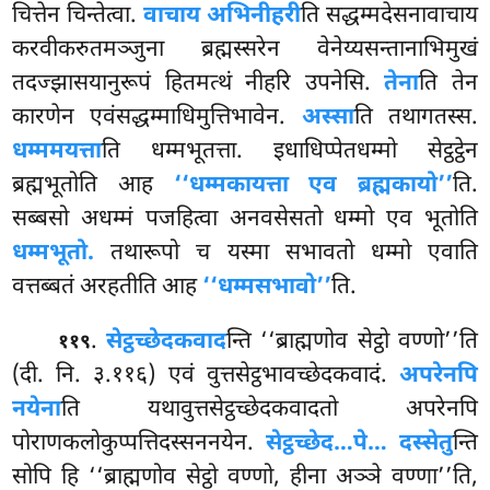
चित्तेन चिन्तेत्वा.
वाचाय अभिनीहरी
ति सद्धम्मदेसनावाचाय
करवीकरुतमञ्जुना ब्रह्मस्सरेन वेनेय्यसन्तानाभिमुखं
तदज्झासयानुरूपं हितमत्थं नीहरि उपनेसि.
तेना
ति तेन
कारणेन एवंसद्धम्माधिमुत्तिभावेन.
अस्सा
ति तथागतस्स.
धम्ममयत्ता
ति धम्मभूतत्ता. इधाधिप्पेतधम्मो सेट्ठट्ठेन
ब्रह्मभूतोति आह
‘‘धम्मकायत्ता एव ब्रह्मकायो’’
ति.
सब्बसो अधम्मं पजहित्वा अनवसेसतो धम्मो एव भूतोति
धम्मभूतो.
तथारूपो च यस्मा सभावतो धम्मो एवाति
वत्तब्बतं अरहतीति आह
‘‘धम्मसभावो’’
ति.
.
सेट्ठच्छेदकवाद
न्ति ‘‘ब्राह्मणोव सेट्ठो वण्णो’’ति
११९
(दी. नि. ३.११६) एवं वुत्तसेट्ठभावच्छेदकवादं.
अपरेनपि
नयेना
ति यथावुत्तसेट्ठच्छेदकवादतो अपरेनपि
पोराणकलोकुप्पत्तिदस्सननयेन.
सेट्ठच्छेद…पे… दस्सेतु
न्ति
सोपि हि ‘‘ब्राह्मणोव सेट्ठो वण्णो, हीना अञ्ञे
वण्णा’’ति,