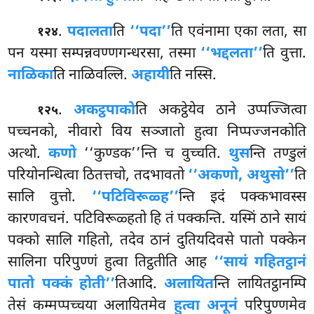
.
पदालता
ति
‘‘पदा’’
ति एवंनामा एका लता, सा
१२४
पन यस्मा सम्पन्नवण्णगन्धरसा, तस्मा
‘‘भद्दलता’’
ति वुत्ता.
नाळिका
ति नाळिवल्लि.
अहायी
ति नस्सि.
.
अकट्ठपाको
ति अकट्ठेयेव ठाने उप्पज्जित्वा
१२५
पच्चनको, नीवारो विय सञ्जातो हुत्वा निप्पज्जनकोति
अत्थो.
कणो
‘‘कुण्डक’’न्ति च वुच्चति.
थुस
न्ति तण्डुलं
परियोनन्धित्वा ठितत्तचो, तदभावतो
‘‘अकणो, अथुसो’’
ति
सालि वुत्तो.
‘‘पटिविरूळ्ह’’
न्ति इदं पक्कभावस्स
कारणवचनं. पटिविरूळ्हतो हि तं पक्कन्ति. यस्मिं ठाने सायं
पक्को सालि गहितो, तदेव ठानं दुतियदिवसे पातो पक्केन
सालिना परिपुण्णं हुत्वा तिट्ठतीति आह
‘‘सायं गहितट्ठानं
पातो पक्कं होती’’
तिआदि.
अलायित
न्ति
लायितट्ठानम्पि
तेसं कम्मप्पच्चया अलायितमेव
हुत्वा अनूनं
परिपुण्णमेव