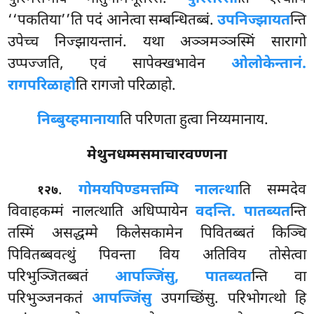
‘‘पकतिया’’ति पदं
आनेत्वा सम्बन्धितब्बं.
उपनिज्झायत
न्ति
उपेच्च निज्झायन्तानं. यथा अञ्ञमञ्ञस्मिं सारागो
उप्पज्जति, एवं सापेक्खभावेन
ओलोकेन्तानं.
रागपरिळाहो
ति रागजो परिळाहो.
निब्बुय्हमानाया
ति परिणता हुत्वा निय्यमानाय.
मेथुनधम्मसमाचारवण्णना
.
गोमयपिण्डमत्तम्पि नालत्था
ति सम्मदेव
१२७
विवाहकम्मं नालत्थाति अधिप्पायेन
वदन्ति. पातब्यत
न्ति
तस्मिं असद्धम्मे किलेसकामेन पिवितब्बतं किञ्चि
पिवितब्बवत्थुं पिवन्ता विय अतिविय तोसेत्वा
परिभुञ्जितब्बतं
आपज्जिंसु, पातब्यत
न्ति वा
परिभुञ्जनकतं
आपज्जिंसु
उपगच्छिंसु. परिभोगत्थो हि