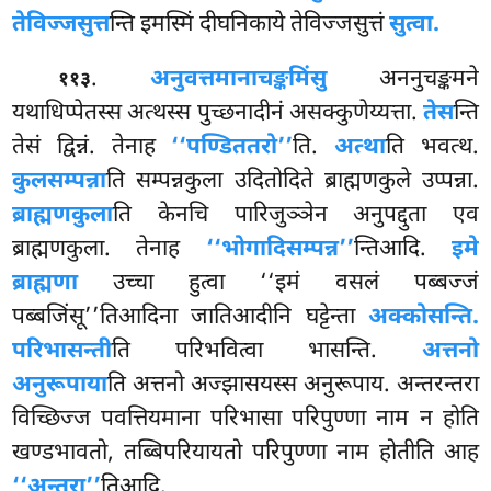
तेविज्जसुत्त
न्ति इमस्मिं दीघनिकाये तेविज्जसुत्तं
सुत्वा.
.
अनुवत्तमाना
चङ्कमिंसु
अननुचङ्कमने
११३
यथाधिप्पेतस्स अत्थस्स पुच्छनादीनं असक्कुणेय्यत्ता.
तेस
न्ति
तेसं द्विन्नं. तेनाह
‘‘पण्डिततरो’’
ति.
अत्था
ति भवत्थ.
कुलसम्पन्ना
ति सम्पन्नकुला उदितोदिते ब्राह्मणकुले उप्पन्ना.
ब्राह्मणकुला
ति केनचि पारिजुञ्ञेन अनुपद्दुता
एव
ब्राह्मणकुला. तेनाह
‘‘भोगादिसम्पन्न’’
न्तिआदि.
इमे
ब्राह्मणा
उच्चा हुत्वा ‘‘इमं वसलं पब्बज्जं
पब्बजिंसू’’तिआदिना जातिआदीनि घट्टेन्ता
अक्कोसन्ति.
परिभासन्ती
ति परिभवित्वा भासन्ति.
अत्तनो
अनुरूपाया
ति अत्तनो अज्झासयस्स अनुरूपाय. अन्तरन्तरा
विच्छिज्ज पवत्तियमाना परिभासा परिपुण्णा नाम न होति
खण्डभावतो, तब्बिपरियायतो परिपुण्णा नाम होतीति आह
‘‘अन्तरा’’
तिआदि.