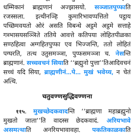
धम्मिकानं ब्राह्मणानं अज्झासयो.
सञ्जातपुप्फा
ति
रजस्सला. इत्थीनञ्हि कुमारिभावप्पत्तितो पट्ठाय
पच्छिमवयतो ओरं असति विबन्धे अट्ठमे अट्ठमे
सत्ताहे
गब्भासयसञ्ञिते ततिये आवत्ते कतिपया लोहितपीळका
सण्ठहित्वा अग्गहितपुप्फा एव भिज्जन्ति, ततो लोहितं
पग्घरति, तत्थ उतुसमञ्ञा, पुप्फसमञ्ञा च.
नेस
न्ति
ब्राह्मणानं.
सच्चवचनं सिया
ति ‘‘ब्रह्मुनो पुत्ता’’तिआदिवचनं
सच्चं यदि सिया,
ब्राह्मणीनं…पे… मुखं भवेय्य,
न चेतं
अत्थि.
चतुवण्णसुद्धिवण्णना
.
मुखच्छेदकवाद
न्ति
‘‘ब्राह्मणा महाब्रह्मुनो
११५
मुखतो जाता’’ति वादस्स छेदकवादं.
अरियभावे
असमत्था
ति अनरियभावावहा.
पकतिकाळका
ति