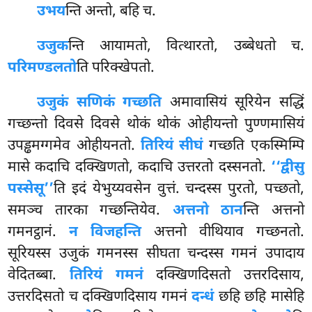
उभय
न्ति अन्तो, बहि च.
उजुक
न्ति आयामतो, वित्थारतो, उब्बेधतो च.
परिमण्डलतो
ति परिक्खेपतो.
उजुकं सणिकं गच्छति
अमावासियं सूरियेन सद्धिं
गच्छन्तो दिवसे दिवसे थोकं थोकं ओहीयन्तो पुण्णमासियं
उपड्ढमग्गमेव ओहीयनतो.
तिरियं सीघं
गच्छति एकस्मिम्पि
मासे कदाचि दक्खिणतो, कदाचि उत्तरतो दस्सनतो.
‘‘द्वीसु
पस्सेसू’’
ति इदं येभुय्यवसेन वुत्तं. चन्दस्स पुरतो, पच्छतो,
समञ्च तारका गच्छन्तियेव.
अत्तनो ठान
न्ति अत्तनो
गमनट्ठानं.
न विजहन्ति
अत्तनो वीथियाव गच्छनतो.
सूरियस्स उजुकं गमनस्स सीघता चन्दस्स गमनं उपादाय
वेदितब्बा.
तिरियं गमनं
दक्खिणदिसतो उत्तरदिसाय,
उत्तरदिसतो च दक्खिणदिसाय गमनं
दन्धं
छहि छहि मासेहि