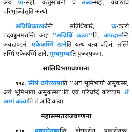
अयं
पा
-सद्दो, कत्तुसाधनो च
तब्य
-सद्दो, यथारुचि
परिभुञ्जिंसूति अत्थो.
सन्निधिकारक
न्ति सन्निधिकारं,
क
-कारो
पदवड्ढनमत्तन्ति आह
‘‘सन्निधिं कत्वा’’
ति.
अपदान
न्ति
अवखण्डनं.
एकेकस्मिं ठाने
ति यत्थ यत्थ वहितं, तस्मिं
तस्मिं एकेकस्मिं ठाने.
गुम्बगुम्बा
ति पुञ्जपुञ्जा.
सालिविभागवण्णना
.
सीमं ठपेय्यामा
ति ‘‘अयं भूमिभागो असुकस्स,
१२८
अयं भूमिभागो असुकस्सा’’ति एवं परिच्छेदं करेय्याम.
तं
अग्गं कत्वा
ति तं आदिं कत्वा.
महासम्मतराजवण्णना
.
पकासेतब्ब
न्ति दोसवसेन पकासेतब्बं.
१३०