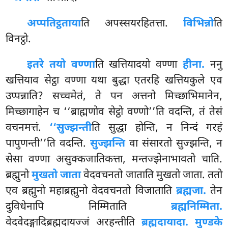
अप्पतिट्ठताया
ति अपस्सयरहितत्ता.
विभिन्नो
ति
विनट्ठो.
इतरे तयो वण्णा
ति खत्तियादयो वण्णा
हीना.
ननु
खत्तियाव सेट्ठा वण्णा यथा बुद्धा एतरहि खत्तियकुले एव
उप्पन्नाति? सच्चमेतं, ते पन अत्तनो मिच्छाभिमानेन,
मिच्छागाहेन च ‘‘ब्राह्मणोव सेट्ठो वण्णो’’ति वदन्ति, तं तेसं
वचनमत्तं.
‘‘सुज्झन्ती
ति सुद्धा होन्ति, न निन्दं गरहं
पापुणन्ती’’ति वदन्ति.
सुज्झन्ति
वा संसारतो सुज्झन्ति, न
सेसा वण्णा असुक्कजातिकत्ता, मन्तज्झेनाभावतो चाति.
ब्रह्मुनो
मुखतो जाता
वेदवचनतो जाताति मुखतो जाता. ततो
एव ब्रह्मुनो महाब्रह्मुनो वेदवचनतो विजाताति
ब्रह्मजा.
तेन
दुविधेनापि निम्मिताति
ब्रह्मनिम्मिता.
वेदवेदङ्गादिब्रह्मदायज्जं अरहन्तीति
ब्रह्मदायादा. मुण्डके