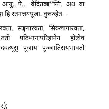
जाय आयु…पे… वेदितब्ब’’न्ति. अथ वा
ि रतनत्तयपूजा. वुत्तञ्हेतं –
रवता, सङ्घगारवता, सिक्खागारवता,
तो पटिभानापरिहानेन होत्वेव
ादवत्थूसु पूजाय पुञ्ञातिसयभावतो
.२);