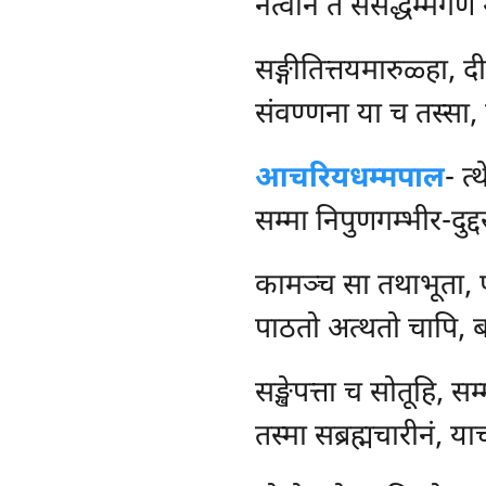
नत्वान तं ससद्धम्मगण
सङ्गीतित्तयमारुळ्हा, 
संवण्णना या च तस्सा,
आचरियधम्मपाल
-
त्
सम्मा निपुणगम्भीर-दुद
कामञ्च सा तथाभूता, 
पाठतो अत्थतो चापि, ब
सङ्खेपत्ता च सोतूहि, सम्
तस्मा सब्रह्मचारीनं, या