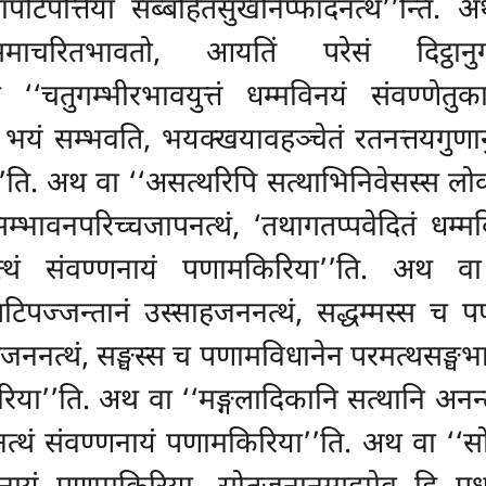
ापटिपत्तिया सब्बहितसुखनिप्फादनत्थ’’न्ति. 
ि समाचरितभावतो, आयतिं परेसं दिट्ठा
‘चतुगम्भीरभावयुत्तं धम्मविनयं संवण्णेतुक
्तं भयं सम्भवति, भयक्खयावहञ्चेतं रतनत्तयगुण
ि. अथ वा ‘‘असत्थरिपि सत्थाभिनिवेसस्स लोकस्
सम्भावनपरिच्चजापनत्थं, ‘तथागतप्पवेदितं धम्म
त्थं संवण्णनायं पणामकिरिया’’ति. अथ वा
 पटिपज्जन्तानं उस्साहजननत्थं, सद्धम्मस्स च
साहजननत्थं, सङ्घस्स च पणामविधानेन परमत्थसङ्
िया’’ति. अथ वा ‘‘मङ्गलादिकानि सत्थानि अनन्त
नत्थं संवण्णनायं पणामकिरिया’’ति. अथ वा ‘‘स