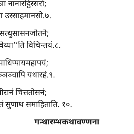
ा नानारट्ठिस्सरो;
ा उस्साहमानसो.७.
, सत्थुसासनजोतने;
ेय्या’’ति विचिन्तयं.८.
ाधिप्पायमहापयं;
ञ्ञञ्चापि यथारहं.९.
ीरानं चित्ततोसनं;
तं सुणाथ समाहिताति. १०.
गन्थारम्भकथावण्णना