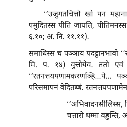
‘‘उजुगतचित्तो खो पन महाना
पमुदितस्स पीति जायति, पीतिमनस्स 
६.१०; अ. नि. ११.११).
समाधिस्स च पञ्ञाय पदट्ठानभावो ‘‘स
मि. प. १४) वुत्तोयेव. ततो एवं 
‘‘रतनत्तयपणामकरणञ्हि…पे… पञ्
परिसमापनं वेदितब्बं. रतनत्तयपणामेन 
‘‘अभिवादनसीलिस्स, निच
चत्तारो धम्मा वड्ढन्ति