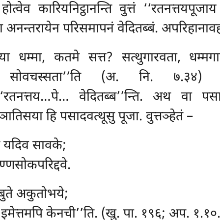
त्वेव कारियनिट्ठानन्ति वुत्तं ‘‘रतनत्तयपू
अनन्तरायेन परिसमापनं वेदितब्बं. अपरिहानावहा ह
या धम्मा, कतमे सत्त? सत्थुगारवता, धम्मगा
ा, सोवचस्सता’’ति (अ. नि. ७.३४) त
 ‘‘रतनत्तय…पे… वेदितब्ब’’न्ति. अथ वा पस
ञातिसया हि पसादवत्थूसु पूजा. वुत्तञ्हेतं –
धे यदिव सावके;
ण्णसोकपरिद्दवे.
्बुते अकुतोभये;
ं, इमेत्तमपि केनची’’ति. (खु. पा. १९६; अप. १.१०