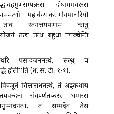
सद्धावहगुणसम्पन्नस्स दीघागमवरस्स
नसमत्थो महावेय्याकरणोयमाचरियो
ं ताव रतनत्तयपणामं कातुं
ोजनं तत्थ तत्थ बहुधा पपञ्चेन्ति
त्थरि पसादजननत्थं, सत्थु च
ि होती’’ति (ध. स. टी. १-१).
ञ्ञूनं चित्ताराधनत्थं, तं अट्ठकथाय
तयवन्दना संवण्णेतब्बस्स धम्मस्स
नुप्पादनत्थं, तं सम्मदेव तेसं