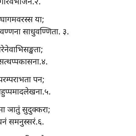
ं गारवभाजनं.२.
दीघागमवरस्स या;
 वण्णना साधुवण्णिता. ३.
थेरेनेवाभिसङ्खता;
्दसत्थप्पकासना.४.
परम्पराभता पन;
हुप्पमादलेखना.५.
मा ञातुं सुदुक्करा;
चनं समनुस्सरं.६.