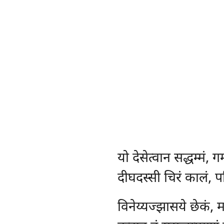
यो
देसेत्वान सद्धम्मं, गम्
दीघदस्सी चिरं कालं, पत
विनेय्यज्झासये छेकं, 