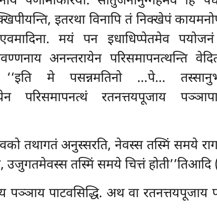
णनायं पणामकिरिया. सोतुजनानुग्गहमेव हि पध
खिपीयन्ति, इतरथा विनापि तं निक्खेपं कायमनोप
वमादिना. मयं पन इधाधिप्पेतमेव पयोजनं द
वण्णनाय अनन्तरायेन परिसमापनत्थन्ति वेद
ि ‘‘इति मे पसन्नमतिनो
…पे… तस्सानुभ
ायेन परिसमापनत्थं रतनत्तयपूजाय पञ्ञ
 तथागतं अनुस्सरति, नेवस्स तस्मिं समये रागपरियु
 होति, उजुगतमेवस्स तस्मिं समये चित्तं होती’’तिआ
पञ्ञाय पाटवसिद्धि. अथ वा रतनत्तयपूजाय पञ्ञ