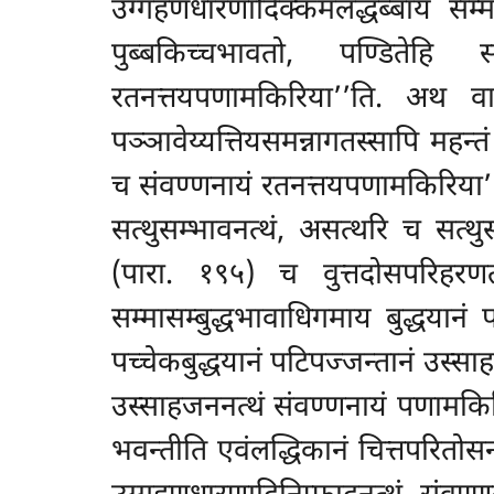
उग्गहणधारणादिक्कमलद्धब्बाय सम्म
पुब्बकिच्चभावतो, पण्डितेह
रतनत्तयपणामकिरिया’’ति. अथ वा ‘
पञ्ञावेय्यत्तियसमन्नागतस्सापि महन
च संवण्णनायं रतनत्तयपणामकिरिया’’त
सत्थुसम्भावनत्थं, असत्थरि च सत्थु
(पारा. १९५) च वुत्तदोसपरिहरण
सम्मासम्बुद्धभावाधिगमाय बुद्धयानं
पच्चेकबुद्धयानं पटिपज्जन्तानं उस्
उस्साहजननत्थं संवण्णनायं पणामकिर
भवन्तीति एवंलद्धिकानं चित्तपरितोस