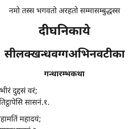
नमो तस्स भगवतो अरहतो सम्मासम्बुद्धस्स
दीघनिकाये
सीलक्खन्धवग्गअभिनवटीका
गन्थारम्भकथा
भीरं दुद्दसं वरं;
िट्ठापेसि सासनं.१.
महामतिं महादयं;