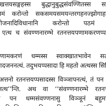
क्खत्तयसङ्गहस्स बुद्धानुबुद्धसंवण्णितस्स 
णनमिमं करोन्तो सकसमयसमयन्तरगहनज्झोगाह
ामपयोजनादिविधानानि करोन्तो पठम
 एत्थ च संवण्णनारम्भे रतनत्तयपणामकरणप्पय
णामकरणं धम्मस्स स्वाक्खातभावेन स
ननत्थं. तदुभयप्पसादा हि महतो अत्थस्स सिद्ध
नो रतनत्तयप्पसादस्स विञ्ञापनत्थं, तं पन वि
दनत्थ’’न्ति. अथ वा ‘‘संवण्णनारम्भे रतनत्
, तं पन धम्मसंवण्णनासु विञ्ञूनं बहुमा