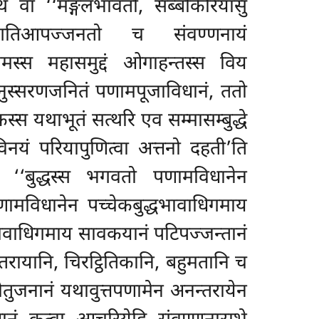
अथ वा ‘‘मङ्गलभावतो, सब्बकिरियासु
नुगतिआपज्जनतो च संवण्णनायं
ामस्स महासमुद्दं ओगाहन्तस्स विय
ानुस्सरणजनितं
पणामपूजाविधानं, ततो
स यथाभूतं सत्थरि एव सम्मासम्बुद्धे
विनयं परियापुणित्वा अत्तनो दहती’ति
 ‘‘बुद्धस्स भगवतो पणामविधानेन
 पणामविधानेन पच्चेकबुद्धभावाधिगमाय
घभावाधिगमाय सावकयानं पटिपज्जन्तानं
रायानि, चिरट्ठितिकानि, बहुमतानि च
ोतुजनानं यथावुत्तपणामेन अनन्तरायेन