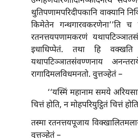
उग्गहणधारणादिनिप्फादनत्थं संवण्
थुतिपणामपरिदीपकानि वाक्यानि निक्
किमेतेन गन्थगारवकरणेना’’ति च ए
रतनत्तयपणामकरणं यथापटिञ्ञातसं
इधाधिप्पेतं. तथा हि वक्खत
यथापटिञ्ञातसंवण्णनाय अनन्तर
रागादिमलविधमनतो. वुत्तञ्हेतं –
‘‘यस्मिं महानाम समये अरियसावको
चित्तं होति, न मोहपरियुट्ठितं चित्तं
तस्मा
रतनत्तयपूजाय विक्खालितमलाय 
वुत्तञ्हेतं –