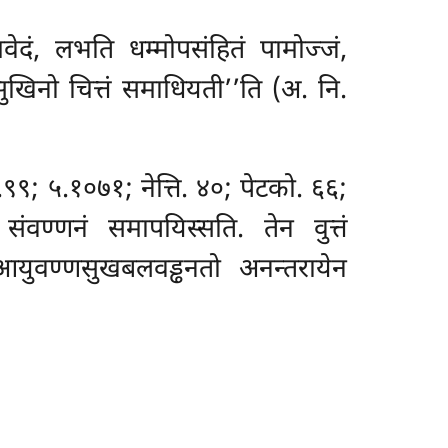
ं, लभति धम्मोपसंहितं पामोज्जं,
ुखिनो चित्तं समाधियती’’ति (अ. नि.
९९; ५.१०७१; नेत्ति. ४०; पेटको. ६६;
ंवण्णनं समापयिस्सति. तेन वुत्तं
युवण्णसुखबलवड्ढनतो अनन्तरायेन