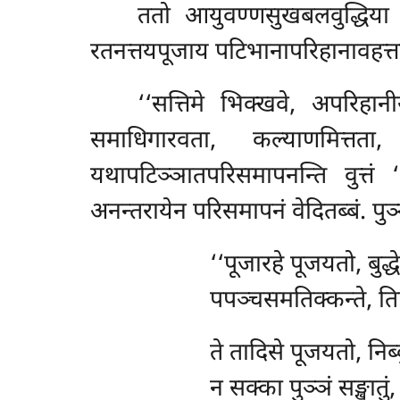
ततो आयुवण्णसुखबलवुद्धिया हो
रतनत्तयपूजाय पटिभानापरिहानावहत्ता 
‘‘सत्तिमे
भिक्खवे, अपरिहानी
समाधिगारवता, कल्याणमित्तत
यथापटिञ्ञातपरिसमापनन्ति वुत्तं
अनन्तरायेन परिसमापनं वेदितब्बं. पुञ्
‘‘पूजारहे
पूजयतो, बुद्
पपञ्चसमतिक्कन्ते, ति
ते तादिसे पूजयतो, निब
न सक्का पुञ्ञं सङ्खातु