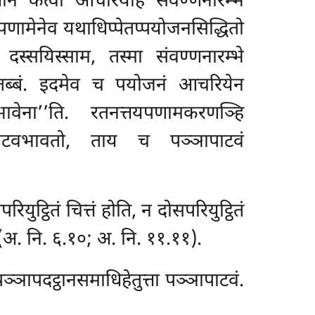
ानं कत्वा आचरियेहि संवण्णनारम्भे
णामेनेव यथाधिप्पेतप्पयोजनसिद्धितो
स्सयिस्साम, तस्मा संवण्णनारम्भे
ितब्बं. इदमेव च पयोजनं आचरियेन
ावेना’’ति. रतनत्तयपणामकरणञ्हि
ापाटवभावतो, ताय च पञ्ञापाटवं
ट्ठितं चित्तं होति, न दोसपरियुट्ठितं
दि (अ. नि. ६.१०; अ. नि. ११.११).
ापदट्ठानसमाधिहेतुत्ता पञ्ञापाटवं.