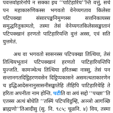
पवत्तवोहारेनपि न सक्का इध ‘‘पाटिहारिय’’न्ति वत्तुं, सचे
पन महाकारुणिकस्स भगवतो वेनेय्यगताव किलेसा
पटिपक्खा संसारपङ्कनिमुग्गस्स सत्तनिकायस्स
समुद्धरितुकामतो, तस्मा तेसं वेनेय्यगतकिलेससङ्खातानं
पटिपक्खानं हरणतो पाटिहारियन्ति वुत्तं अस्स, एवं सति
युत्तमेतं.
अथ
वा भगवतो सासनस्स पटिपक्खा तित्थिया, तेसं
तित्थियभूतानं पटिपक्खानं हरणतो पाटिहारियन्तिपि
युज्जति. कामञ्चेत्थ तित्थिया हरितब्बा नास्सु, तेसं पन
सन्तानगतदिट्ठिहरणवसेन दिट्ठिप्पकासने असमत्थताकारणेन
च इद्धिआदेसनानुसासनीसङ्खातेहि तीहिपि पाटिहारियेहि ते
हरिता अपनीता नाम होन्ति.
पटी
ति वा अयं सद्दो ‘‘पच्छा’’ति
एतस्स अत्थं बोधेति ‘‘तस्मिं पटिपविट्ठम्हि, अञ्ञो आगञ्छि
ब्राह्मणो’’तिआदीसु (सु. नि. ९८५; चूळनि. ४) विय, तस्मा