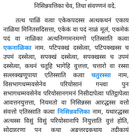
निसिन्नवत्तिका चेव, तिधा संवण्णनं वदे.
तत्थ पाळिं वत्वा एकेकपदस्स अत्थकथनं एकाय
नाळिया मिनितसदिसत्ता, एकेकं वा पदं नाळं मूलं, एकमेकं
पदं वा नाळिका अत्थनिग्गमनमग्गो एतिस्साति कत्वा
एकनाळिका
नाम. पटिपक्खं दस्सेत्वा, पटिपक्खस्स च
उपमं दस्सेत्वा, सपक्खं दस्सेत्वा, सपक्खस्स च उपमं
दस्सेत्वा, कथनं चतूहि भागेहि वुत्तत्ता, चत्तारो वा रस्सा
सल्लक्खणूपाया एतिस्साति कत्वा
चतुरस्सा
नाम,
विसभागधम्मवसेनेव परियोसानं गन्त्वा पुन
सभागधम्मवसेनेव परियोसानगमनं निसीदापेत्वा पतिट्ठापेत्वा
आवत्तनयुत्तत्ता, नियमतो वा निसिन्नस्स आरद्धस्स वत्तो
संवत्तो एतिस्साति कत्वा
निसिन्नवत्तिका
नाम, यथारद्धस्स
अत्थस्स विसुं विसुं परियोसानापि नियुत्ताति वुत्तं होति,
सोदाहरणा पन कथा अङ्गुत्तरट्ठकथाय तट्टीकायं