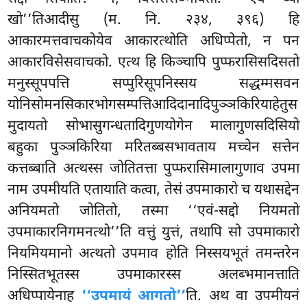
खो’’तिआदीसु (म. नि. २३४, ३९६) हि
आकारमत्तवाचकोयेव आकारत्थोति अधिप्पेतो, न पन
आकारविसेसवाचको. एत्थ हि किञ्चापि पुप्फरासिसदिसतो
मनुस्सूपपत्ति सप्पुरिसूपनिस्सय सद्धम्मसवन
योनिसोमनसिकारभोगसम्पत्तिआदिदानादिपुञ्ञकिरियाहेतुस
मुदायतो सोभासुगन्धतादिगुणयोगेन मालागुणसदिसियो
बहुका पुञ्ञकिरिया मरितब्बसभावताय मच्चेन सत्तेन
कत्तब्बाति अत्थस्स जोतितत्ता पुप्फरासिमालागुणाव उपमा
नाम उपमीयति एतायाति कत्वा, तेसं उपमाकारो च यथासद्देन
अनियमतो जोतितो, तस्मा ‘‘एवं-सद्दो नियमतो
उपमाकारनिगमनत्थो’’ति वत्तुं युत्तं, तथापि सो उपमाकारो
नियमियमानो अत्थतो उपमाव होति निस्सयभूतं तमन्तरेन
निस्सितभूतस्स उपमाकारस्स अलब्भमानत्ताति
अधिप्पायेनाह
‘‘उपमायं आगतो’’
ति. अथ वा उपमीयनं