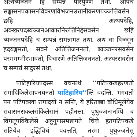
अत्थब्यञ्जने
हि सम्पन्नं परिपुण्णं तथा. अपिच
सङ्कासनपकासनविवरणविभजनउत्तानीकरणपञ्ञत्तिवसेन
छहि अत्थपदेहि,
अक्खरपदब्यञ्जनआकारनिरुत्तिनिद्देसवसेन छहि
ब्यञ्जनपदेहि च सम्पन्नं समन्नागतं तथा. अथ वा विञ्ञूनं
हदयङ्गमतो, सवने अतित्तिजननतो, ब्यञ्जनरसवसेन
परमगम्भीरभावतो, विचारणे अतित्तिजननतो, अत्थरसवसेन
च सम्पन्नं सादुरसं तथा.
पाटिहारियपदस्स वचनत्थं ‘‘पटिपक्खहरणतो
रागादिकिलेसापनयनतो
पाटिहारिय’’
न्ति वदन्ति. भगवतो
पन पटिपक्खा रागादयो न सन्ति, ये हरितब्बा बोधिमूलेयेव
सवासनसकलसंकिलेसानं पहीनत्ता. पुथुज्जनानम्पि च
विगतूपक्किलेसे अट्ठगुणसमन्नागते चित्ते हतपटिपक्खे
सतियेव इद्धिविधं पवत्तति, तस्मा पुथुज्जनेसु