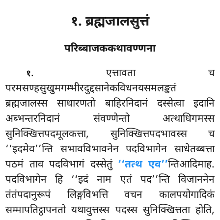
१. ब्रह्मजालसुत्तं
परिब्बाजककथावण्णना
. एत्तावता
च
१
परमसण्हसुखुमगम्भीरदुद्दसानेकविधनयसमलङ्कतं
ब्रह्मजालस्स साधारणतो बाहिरनिदानं दस्सेत्वा इदानि
अब्भन्तरनिदानं संवण्णेन्तो अत्थाधिगमस्स
सुनिक्खित्तपदमूलकत्ता, सुनिक्खित्तपदभावस्स च
‘‘इदमेव’’न्ति सभावविभावनेन पदविभागेन साधेतब्बत्ता
पठमं ताव पदविभागं दस्सेतुं
‘‘तत्थ एव’’
न्तिआदिमाह.
पदविभागेन हि ‘‘इदं नाम एतं पद’’न्ति विजाननेन
तंतंपदानुरूपं लिङ्गविभत्ति वचन कालपयोगादिकं
सम्मापतिट्ठापनतो यथावुत्तस्स पदस्स सुनिक्खित्तता होति,