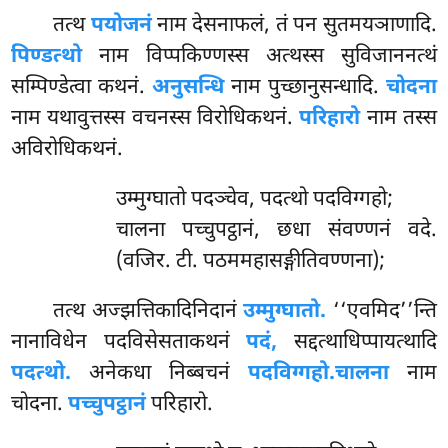
तत्थ
पयोजनं
नाम देसनाफलं, तं पन सुतमयञाणादि.
पिण्डत्थो
नाम विप्पकिण्णस्स अत्थस्स सुविजाननत्थं
सम्पिण्डेत्वा कथनं.
अनुसन्धि
नाम पुच्छानुसन्धादि.
चोदना
नाम यथावुत्तस्स वचनस्स विरोधिकथनं.
परिहारो
नाम तस्स
अविरोधिकथनं.
उम्मुग्घातो पदञ्चेव, पदत्थो पदविग्गहो;
चालना पच्चुपट्ठानं, छधा संवण्णनं वदे.
(वजिर. टी. पठममहासङ्गीतिवण्णना);
तत्थ अज्झत्तिकादिनिदानं
उम्मुग्घातो.
‘‘एवमिद’’न्ति
नानाविधेन पदविसेसताकथनं
पदं,
सद्दत्थाधिप्पायत्थादि
पदत्थो.
अनेकधा निब्बचनं
पदविग्गहो.
चालना
नाम
चोदना.
पच्चुपट्ठानं
परिहारो.