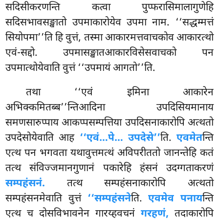
सदिसीकरणन्ति कत्वा पुप्फरासिमालागुणेहि
सदिसभावसङ्खातो उपमाकारोयेव उपमा नाम. ‘‘सद्धम्मत्तं
सियोपमा’’ति हि वुत्तं, तस्मा आकारमत्तवाचकोव आकारत्थो
एवं-सद्दो. उपमासङ्खातआकारविसेसवाचको पन
उपमात्थोयेवाति वुत्तं ‘‘उपमायं आगतो’’ति.
तथा ‘‘एवं इमिना आकारेन
अभिक्कमितब्ब’’न्तिआदिना उपदिसियमानाय
समणसारुप्पाय आकप्पसम्पत्तिया उपदिसनाकारोपि अत्थतो
उपदेसोयेवाति आह
‘‘एवं…पे… उपदेसे’’
ति.
एवमेत
न्ति
एत्थ पन भगवता यथावुत्तमत्थं अविपरीततो जानन्तेहि कतं
तत्थ संविज्जमानगुणानं पकारेहि हंसनं उदग्गताकरणं
सम्पहंसनं.
तत्थ सम्पहंसनाकारोपि अत्थतो
सम्पहंसनमेवाति वुत्तं
‘‘सम्पहंसने
ति.
एवमेव पनाय
न्ति
एत्थ च दोसविभावनेन गारय्हवचनं
गरहणं,
तदाकारोपि