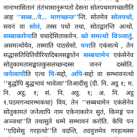
नानाभासितानं तंतंभासानुरूपतो देसना सोतपथमागच्छतीति
आह
‘‘सब्ब…पे… मागच्छन्त’’
न्ति. सोतमेव
सोतपथो,
सवनं वा
सोतं,
तस्स पथो तथा, सोतद्वारन्ति अत्थो.
सब्बाकारेना
ति यथादेसिताकारेन.
को समत्थो विञ्ञातुं,
असमत्थोयेव, तस्माति पाठसेसो.
पना
ति एकंसत्थे
, तेन
सद्धासतिधितिवीरियादिबलसङ्खातेन
सब्बथामेन
एकंसेनेव
सोतुकामतासङ्खातकुसलच्छन्दस्स जननं दस्सेति.
जनेत्वापी
ति एत्थ
पि
-सद्दो,
अपि
-सद्दो वा सम्भावनत्थो
‘‘बुद्धोपि बुद्धभावं भावेत्वा’’तिआदीसु (दी. नि. अट्ठ १; म.
नि. अट्ठ. १; सं. नि. अट्ठ. १; अ. नि. अट्ठ
१.पठमगन्थारम्भकथा) विय, तेन ‘‘सब्बथामेन एकंसेनेव
सोतुकामतं जनेत्वापि नाम एकेनाकारेन सुतं, किमङ्गं पन
अञ्ञथा’’ति तथासुते धम्मे सम्भावनं करोति. केचि पन
‘‘एदिसेसु गरहत्थो’’ति वदन्ति, तदयुत्तमेव गरहत्थस्स