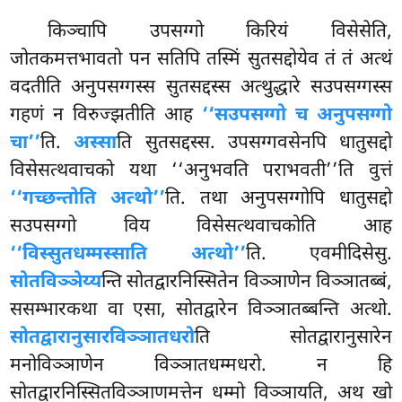
किञ्चापि उपसग्गो किरियं विसेसेति,
जोतकमत्तभावतो पन सतिपि तस्मिं सुतसद्दोयेव तं तं अत्थं
वदतीति अनुपसग्गस्स सुतसद्दस्स अत्थुद्धारे सउपसग्गस्स
गहणं न विरुज्झतीति आह
‘‘सउपसग्गो च अनुपसग्गो
चा’’
ति.
अस्सा
ति सुतसद्दस्स. उपसग्गवसेनपि धातुसद्दो
विसेसत्थवाचको यथा ‘‘अनुभवति पराभवती’’ति वुत्तं
‘‘गच्छन्तोति अत्थो’’
ति. तथा अनुपसग्गोपि धातुसद्दो
सउपसग्गो विय विसेसत्थवाचकोति आह
‘‘विस्सुतधम्मस्साति अत्थो’’
ति. एवमीदिसेसु.
सोतविञ्ञेय्य
न्ति सोतद्वारनिस्सितेन विञ्ञाणेन विञ्ञातब्बं,
ससम्भारकथा वा एसा, सोतद्वारेन विञ्ञातब्बन्ति अत्थो.
सोतद्वारानुसारविञ्ञातधरो
ति सोतद्वारानुसारेन
मनोविञ्ञाणेन विञ्ञातधम्मधरो. न हि
सोतद्वारनिस्सितविञ्ञाणमत्तेन धम्मो विञ्ञायति, अथ खो