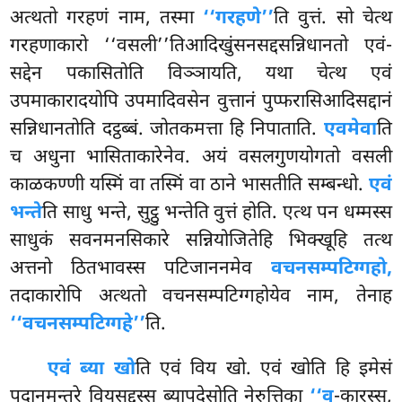
अत्थतो गरहणं नाम, तस्मा
‘‘गरहणे’’
ति
वुत्तं. सो चेत्थ
गरहणाकारो ‘‘वसली’’तिआदिखुंसनसद्दसन्निधानतो एवं-
सद्देन पकासितोति विञ्ञायति, यथा चेत्थ एवं
उपमाकारादयोपि उपमादिवसेन वुत्तानं पुप्फरासिआदिसद्दानं
सन्निधानतोति दट्ठब्बं. जोतकमत्ता हि निपाताति.
एवमेवा
ति
च अधुना भासिताकारेनेव. अयं
वसलगुणयोगतो वसली
काळकण्णी यस्मिं वा तस्मिं वा ठाने भासतीति सम्बन्धो.
एवं
भन्ते
ति साधु भन्ते, सुट्ठु भन्तेति वुत्तं होति. एत्थ पन धम्मस्स
साधुकं सवनमनसिकारे सन्नियोजितेहि भिक्खूहि तत्थ
अत्तनो ठितभावस्स पटिजाननमेव
वचनसम्पटिग्गहो,
तदाकारोपि अत्थतो वचनसम्पटिग्गहोयेव नाम, तेनाह
‘‘वचनसम्पटिग्गहे’’
ति.
एवं ब्या खो
ति एवं विय खो. एवं खोति हि इमेसं
पदानमन्तरे वियसद्दस्स ब्यापदेसोति नेरुत्तिका
‘‘व
-कारस्स,