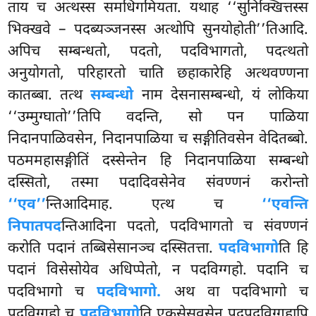
ताय च अत्थस्स समधिगमियता. यथाह ‘‘सुनिक्खित्तस्स
भिक्खवे – पदब्यञ्जनस्स अत्थोपि सुनयोहोती’’तिआदि.
अपिच सम्बन्धतो, पदतो, पदविभागतो, पदत्थतो
अनुयोगतो, परिहारतो चाति छहाकारेहि अत्थवण्णना
कातब्बा. तत्थ
सम्बन्धो
नाम देसनासम्बन्धो, यं लोकिया
‘‘उम्मुग्घातो’’तिपि वदन्ति, सो पन पाळिया
निदानपाळिवसेन, निदानपाळिया च सङ्गीतिवसेन वेदितब्बो.
पठममहासङ्गीतिं दस्सेन्तेन हि निदानपाळिया सम्बन्धो
दस्सितो, तस्मा पदादिवसेनेव संवण्णनं करोन्तो
‘‘एव’’
न्तिआदिमाह. एत्थ च
‘‘एवन्ति
निपातपद
न्तिआदिना पदतो, पदविभागतो च संवण्णनं
करोति पदानं तब्बिसेसानञ्च दस्सितत्ता.
पदविभागो
ति हि
पदानं विसेसोयेव अधिप्पेतो, न पदविग्गहो. पदानि च
पदविभागो च
पदविभागो.
अथ वा पदविभागो च
पदविग्गहो च
पदविभागो
ति एकसेसवसेन पदपदविग्गहापि