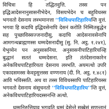
विचित्रा हि तद्धितवुत्ति. तस्स पन
इद्धिआदेसनानुसासनीभेदेन, विसयभेदेन च बहुविधस्स
भगवतो देसनाय लब्भमानत्ता
‘‘विविधपाटिहारिय
न्ति वुत्तं.
भगवा हि कदाचि इद्धिवसेनापि देसनं करोति निम्मितबुद्धेन
सह पुच्छाविस्सज्जनादीसु, कदाचि आदेसनावसेनापि
आमगन्धब्राह्मणस्स धम्मदेसनादीसु (सु. नि. अट्ठ. १.२४१),
येभुय्येन पन अनुसासनिया. अनुसासनीपाटिहारियञ्हि
बुद्धानं सततं धम्मदेसना. इति तंतंदेसनाकारेन
अनेकविधपाटिहारियता देसनाय लब्भति. अयमत्थो उपरि
एकादसमस्स केवट्टसुत्तस्स वण्णनाय (दी. नि. अट्ठ. १.४८१)
आवि भविस्सति. अथ वा तस्स विविधस्सापि पाटिहारियस्स
भगवतो देसनाय संसूचनतो
‘‘विविधपाटिहारिय’’
न्ति वुत्तं,
अनेकविधपाटिहारियदस्सनन्ति अत्थो.
धम्मनिरुत्तियाव भगवति धम्मं देसेन्ते सब्बेसं सुणन्तानं