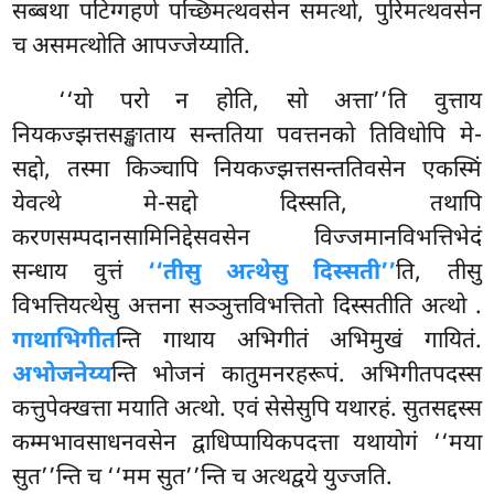
सब्बथा पटिग्गहणे पच्छिमत्थवसेन समत्थो, पुरिमत्थवसेन
च असमत्थोति आपज्जेय्याति.
‘‘यो
परो न होति, सो अत्ता’’ति वुत्ताय
नियकज्झत्तसङ्खाताय सन्ततिया पवत्तनको तिविधोपि मे-
सद्दो, तस्मा किञ्चापि नियकज्झत्तसन्ततिवसेन एकस्मिं
येवत्थे मे-सद्दो दिस्सति, तथापि
करणसम्पदानसामिनिद्देसवसेन विज्जमानविभत्तिभेदं
सन्धाय वुत्तं
‘‘तीसु अत्थेसु दिस्सती’’
ति, तीसु
विभत्तियत्थेसु अत्तना सञ्ञुत्तविभत्तितो दिस्सतीति अत्थो
.
गाथाभिगीत
न्ति गाथाय अभिगीतं अभिमुखं गायितं.
अभोजनेय्य
न्ति भोजनं कातुमनरहरूपं. अभिगीतपदस्स
कत्तुपेक्खत्ता मयाति अत्थो. एवं सेसेसुपि यथारहं. सुतसद्दस्स
कम्मभावसाधनवसेन द्वाधिप्पायिकपदत्ता यथायोगं ‘‘मया
सुत’’न्ति च ‘‘मम सुत’’न्ति च अत्थद्वये युज्जति.