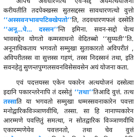
अपिच अवधारणत्थे एवं-सद्दे अयमत्थयोजना
करीयतीति तदपेक्खस्स सुतसद्दस्स सावधारणत्थो वुत्तो
‘‘अस्सवनभावपटिक्खेपतो’’
ति, तदवधारणफलं दस्सेति
‘‘अनू…पे… दस्सन’’
न्ति इमिना. सवन-सद्दो चेत्थ
भावसद्देन योगतो कम्मसाधनो वेदितब्बो ‘‘सुय्यती’’ति.
अनूनाधिकताय भगवतो सम्मुखा सुताकारतो अविपरीतं
,
अविपरीतस्स वा सुत्तस्स गहणं, तस्स निदस्सनं तथा, इति
सवनहेतु सुणन्तपुग्गलसवनविसेसवसेन अयं योजना कता.
एवं पदत्तयस्स एकेन पकारेन अत्थयोजनं दस्सेत्वा
इदानि पकारन्तरेनापि तं दस्सेतुं
‘‘तथा’’
तिआदि वुत्तं. तत्थ
तस्सा
ति या भगवतो सम्मुखा धम्मस्सवनाकारेन पवत्ता
मनोद्वारिकविञ्ञाणवीथि, तस्सा. सा हि नानाप्पकारेन
आरम्मणे पवत्तितुं समत्था, न सोतद्वारिक विञ्ञाणवीथि
एकारम्मणेयेव पवत्तनतो, तथा चेव वुत्तं