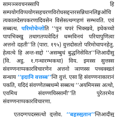
सामञ्ञवचनस्सापि हि
सम्पयोगविप्पयोगसहचरणविरोधसद्दन्तरसन्निधानलिङ्गओचि
त्यकालदेसपकरणादिवसेन विसेसत्थग्गहणं सम्भवति. एवं
सब्बत्थ.
परिमोचेन्तो
ति ‘‘पुन चपरं भिक्खवे, इधेकच्चो
पापभिक्खु तथागतप्पवेदितं धम्मविनयं परियापुणित्वा
अत्तनो दहती’’ति (पारा. १९५) वुत्तदोसतो परिमोचापनहेतु.
हेत्वत्थे हि अन्त-सद्दो ‘‘असम्बुधं बुद्धनिसेवित’’न्तिआदीसु
(वि. अट्ठ. १.गन्थारम्भकथा) विय. इमस्स सुत्तस्स
संवण्णनाप्पकारविचारणेन अत्तनो ञाणस्स पच्चक्खतं
सन्धाय
‘‘इदानि वत्तब्ब’’
न्ति वुत्तं. एसा हि संवण्णनाकारानं
पकति, यदिदं संवण्णेतब्बधम्मे सब्बत्थ ‘‘अयमिमस्स अत्थो,
एवमिध संवण्णयिस्सामी’’ति पुरेतरमेव
संवण्णनाप्पकारविचारणा.
एतदग्गपदस्सत्थो वुत्तोव.
‘‘बहुस्सुतान’’
न्तिआदीसु