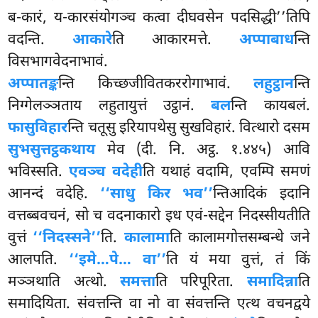
ब-कारं, य-कारसंयोगञ्च कत्वा दीघवसेन पदसिद्धी’’तिपि
वदन्ति.
आकारे
ति आकारमत्ते.
अप्पाबाध
न्ति
विसभागवेदनाभावं.
अप्पातङ्क
न्ति
किच्छजीवितकररोगाभावं.
लहुट्ठान
न्ति
निग्गेलञ्ञताय लहुतायुत्तं उट्ठानं.
बल
न्ति कायबलं.
फासुविहार
न्ति चतूसु इरियापथेसु सुखविहारं. वित्थारो दसम
सुभसुत्तट्ठकथाय
मेव (दी. नि. अट्ठ. १.४४५) आवि
भविस्सति.
एवञ्च वदेही
ति यथाहं वदामि, एवम्पि समणं
आनन्दं वदेहि.
‘‘साधु किर भव’’
न्तिआदिकं इदानि
वत्तब्बवचनं, सो च वदनाकारो इध एवं-सद्देन निदस्सीयतीति
वुत्तं
‘‘निदस्सने’’
ति.
कालामा
ति कालामगोत्तसम्बन्धे जने
आलपति.
‘‘इमे…पे… वा’’
ति यं मया वुत्तं, तं किं
मञ्ञथाति अत्थो.
समत्ता
ति परिपूरिता.
समादिन्ना
ति
समादियिता. संवत्तन्ति वा नो वा संवत्तन्ति एत्थ वचनद्वये