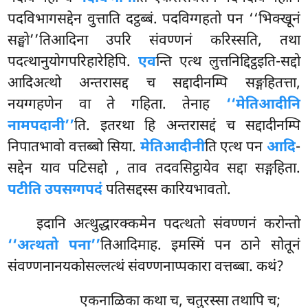
पदविभागसद्देन वुत्ताति दट्ठब्बं. पदविग्गहतो पन ‘‘भिक्खूनं
सङ्घो’’तिआदिना उपरि संवण्णनं करिस्सति, तथा
पदत्थानुयोगपरिहारेहिपि.
एव
न्ति एत्थ लुत्तनिद्दिट्ठइति-सद्दो
आदिअत्थो अन्तरासद्द च सद्दादीनम्पि सङ्गहितत्ता,
नयग्गहणेन वा ते गहिता. तेनाह
‘‘मेतिआदीनि
नामपदानी’’
ति. इतरथा हि अन्तरासद्दं च सद्दादीनम्पि
निपातभावो वत्तब्बो सिया.
मेतिआदीनी
ति एत्थ पन
आदि
-
सद्देन याव
पटिसद्दो
, ताव तदवसिट्ठायेव सद्दा सङ्गहिता.
पटीति उपसग्गपदं
पतिसद्दस्स कारियभावतो.
इदानि अत्थुद्धारक्कमेन पदत्थतो संवण्णनं करोन्तो
‘‘अत्थतो पना’’
तिआदिमाह. इमस्मिं पन ठाने सोतूनं
संवण्णनानयकोसल्लत्थं संवण्णनाप्पकारा वत्तब्बा. कथं?
एकनाळिका कथा च, चतुरस्सा तथापि च;