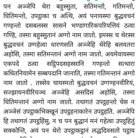
पन अञ्ञेपि थेरा बहुस्सुता, सतिमन्तो, गतिमन्तो,
धितिमन्तो, उपट्ठाका च अत्थि, अयं पनायस्मा बुद्धवचनं
गण्हन्तो दसबलस्स सासने भण्डागारिकपरियत्तियं ठत्वा
गण्हि, तस्मा बहुस्सुतानं अग्गो नाम जातो. इमस्स च थेरस्स
बुद्धवचनं उग्गहेत्वा धारणसति अञ्ञेहि थेरेहि बलवतरा
अहोसि, तस्मा सतिमन्तानं अग्गो नाम जातो. अयमेवायस्मा
एकपदे ठत्वा सट्ठिपदसहस्सानि
गण्हन्तो सत्थारा
कथितनियामेन सब्बपदानि जानाति, तस्मा गतिमन्तानं अग्गो
नाम जातो
. तस्सेव चायस्मतो बुद्धवचनं उग्गण्हनवीरियं,
सज्झायनवीरियञ्च अञ्ञेहि असदिसं अहोसि, तस्मा
धितिमन्तानं अग्गो नाम जातो. तथागतं उपट्ठहन्तो चेस न
अञ्ञेसं उपट्ठाकभिक्खूनं उपट्ठहनाकारेन उपट्ठहति. अञ्ञेपि
हि तथागतं उपट्ठहिंसु, न च पन बुद्धानं मनं गहेत्वा उपट्ठहितुं
सक्कोन्ति, अयं पन थेरो उपट्ठाकट्ठानं लद्धदिवसतो पट्ठाय