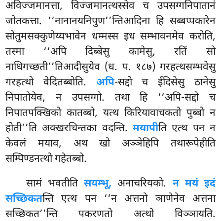
अविज्जमानत्ता, विज्जमानत्थस्सेव च उपसग्गनिपातानं
जोतकत्ता. ‘‘नानानयनिपुण’’न्तिआदिना
हि सब्बप्पकारेन
सोतुमसक्कुणेय्यभावेन धम्मस्स इध सम्भावनमेव करोति,
तस्मा ‘‘अपि दिब्बेसु कामेसु, रतिं सो
नाधिगच्छती’’तिआदीसुयेव (ध. प. १८७) गरहत्थसम्भवेसु
गरहत्थो वेदितब्बोति.
अपि
-सद्दो च ईदिसेसु ठानेसु
निपातोयेव, न उपसग्गो. तथा हि ‘‘अपि-सद्दो च
निपातपक्खिको कातब्बो, यत्थ किरियावाचकतो पुब्बो न
होती’’ति अक्खरचिन्तका वदन्ति.
मयापी
ति एत्थ पन न
केवलं मयाव, अथ खो अञ्ञेहिपि तथारूपेहीति
सम्पिण्डनत्थो गहेतब्बो.
सामं भवतीति
सयम्भू,
अनाचरियको.
न मयं इदं
सच्छिकत
न्ति एत्थ पन ‘‘न अत्तनो ञाणेनेव अत्तना
सच्छिकत’’न्ति पकरणतो अत्थो विञ्ञायति.