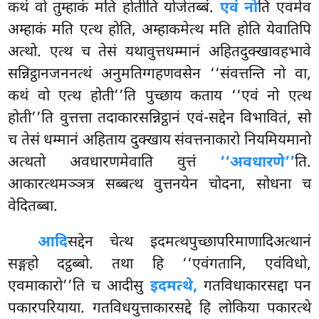
कथं वो तुम्हाकं मति होतीति योजेतब्बं.
एवं नो
ति एवमेव
अम्हाकं मति एत्थ होति, अम्हाकमेत्थ मति होति येवातिपि
अत्थो. एत्थ च तेसं यथावुत्तधम्मानं अहितदुक्खावहभावे
सन्निट्ठानजननत्थं अनुमतिग्गहणवसेन ‘‘संवत्तन्ति नो वा,
कथं वो एत्थ होती’’ति पुच्छाय कताय ‘‘एवं नो एत्थ
होती’’ति वुत्तत्ता तदाकारसन्निट्ठानं एवं-सद्देन विभावितं, सो
च तेसं धम्मानं अहिताय दुक्खाय संवत्तनाकारो नियमियमानो
अत्थतो
अवधारणमेवाति वुत्तं
‘‘अवधारणे’’
ति.
आकारत्थमञ्ञत्र सब्बत्थ वुत्तनयेन चोदना, सोधना च
वेदितब्बा.
आदि
सद्देन चेत्थ इदमत्थपुच्छापरिमाणादिअत्थानं
सङ्गहो दट्ठब्बो. तथा हि ‘‘एवंगतानि, एवंविधो,
एवमाकारो’’ति च आदीसु
इदमत्थे,
गतविधाकारसद्दा पन
पकारपरियाया. गतविधयुत्ताकारसद्दे हि लोकिया पकारत्थे