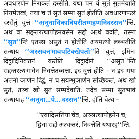
अवधारणेन निराकतं दस्सेति. यथा पन यं सुतं सुतमेवाति
नियमेतब्बं, तथा च तं सुतं सम्मा सुतं होतीति अवधारणफलं
दस्सेतुं वुत्तं
‘‘अनूनाधिकाविपरीतग्गहणनिदस्सन’’
न्ति.
अथ वा सद्दन्तरत्थापोहनवसेन सद्दो अत्थं वदति, तस्मा
‘‘सुत’’
न्ति एतस्स असुतं न होतीति अयमत्थो लब्भतीति
सन्धाय
‘‘अस्सवनभावपटिक्खेपतो’’
ति वुत्तं, इमिना
दिट्ठादिनिवत्तनं करोति दिट्ठादीनं ‘‘असुत’’न्ति
सद्दन्तरत्थभावेन निवत्तेतब्बत्ता. इदं वुत्तं होति – न इदं मया
अत्तनो ञाणेन दिट्ठं, न च सयम्भुञाणेन सच्छिकतं, अथ खो
सुतं, तञ्च खो सुतं सम्मदेवाति. तदेव सम्मा सुतभावं
सन्धायाह
‘‘अनूना…पे… दस्सन’’
न्ति. होति चेत्थ –
‘‘एवादिसत्तिया चेव, अञ्ञत्थापोहनेन च;
द्विधा सद्दो अत्थन्तरं, निवत्तेति यथारह’’न्ति.