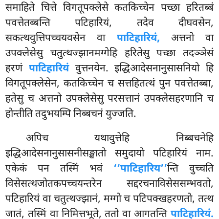
समाहिते चित्ते विगतूपक्लेसे कतकिच्चेन पच्छा हरितब्बं
पवत्तेतब्बन्ति पटिहारियं, तदेव दीघवसेन,
सकत्थवुत्तिपच्चयवसेन वा
पाटिहारियं,
अत्तनो वा
उपक्लेसेसु चतुत्थज्झानमग्गेहि हरितेसु पच्छा तदञ्ञेसं
हरणं
पाटिहारियं
वुत्तनयेन. इद्धिआदेसनानुसासनियो हि
विगतूपक्लेसेन, कतकिच्चेन च सत्तहितत्थं पुन पवत्तेतब्बा,
हतेसु च अत्तनो उपक्लेसेसु परसत्तानं उपक्लेसहरणानि च
होन्तीति तदुभयम्पि निब्बचनं युज्जति.
अपिच
यथावुत्तेहि निब्बचनेहि
इद्धिआदेसनानुसासनीसङ्खातो समुदायो पटिहारियं नाम.
एकेकं पन तस्मिं भवं
‘‘पाटिहारिय’’
न्ति वुच्चति
विसेसत्थजोतकपच्चयन्तरेन सद्दरचनाविसेससम्भवतो,
पटिहारियं वा चतुत्थज्झानं, मग्गो च पटिपक्खहरणतो, तत्थ
जातं, तस्मिं वा निमित्तभूते, ततो वा आगतन्ति
पाटिहारियं.