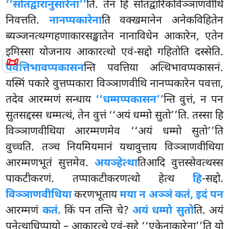
‘‘सोतद्वारानुसारेना’’
ति. तेन हि सोतद्वारिकविञ्ञाणवीथि
निवत्तति.
नानप्पकारेना
ति वक्खमानेन अनेकविहितेन
ब्यञ्जनत्थग्गहणाकारसङ्खातेन नानाविधेन आकारेन, एतेन
इमिस्सा योजनाय आकारत्थो एवं-सद्दो गहितोति दस्सेति.
📜
पवत्तिभावप्पकासन
न्ति पवत्तिया अत्थिभावप्पकासनं.
यस्मिं पकारे वुत्तप्पकारा विञ्ञाणवीथि नानप्पकारेन पवत्ता,
तदेव आरम्मणं सन्धाय
‘‘धम्मप्पकासन’’
न्ति
वुत्तं, न पन
सुतसद्दस्स धम्मत्थं, तेन वुत्तं ‘‘अयं धम्मो सुतो’’ति. तस्सा हि
विञ्ञाणवीथिया आरम्मणमेव ‘‘अयं धम्मो सुतो’’ति
वुच्चति. तञ्च नियमियमानं यथावुत्ताय विञ्ञाणवीथिया
आरम्मणभूतं सुत्तमेव.
अयञ्हेत्था
तिआदि वुत्तस्सेवत्थस्स
पाकटीकरणं. तप्पाकटीकरणत्थो हेत्थ
हि
-सद्दो.
विञ्ञाणवीथिया
करणभूताय
मया न अञ्ञं कतं, इदं पन
आरम्मणं
कतं.
किं पन तन्ति चे?
अयं धम्मो सुतो
ति. अयं
पनेत्थाधिप्पायो – आकारत्थे एवं-सद्दे ‘‘एकेनाकारेना’’ति यो