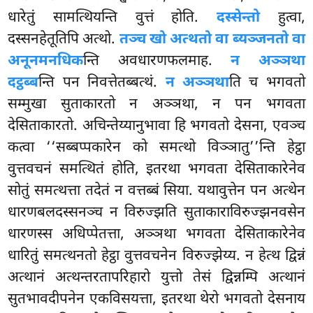
धारेतुं सामत्थियन्ति वुत्तं होति.
दस्सेन्तो
हुत्वा,
दस्सनहेतूतिपि अत्थो.
तञ्च खो अत्थतो वा ब्यञ्जनतो वा
अनूनमनधिक
न्ति अवधारणफलमाह.
न अञ्ञथा
दट्ठब्ब
न्ति पन निवत्तेतब्बत्थं.
न अञ्ञथा
ति च भगवतो
सम्मुखा सुताकारतो न अञ्ञथा, न पन भगवता
देसिताकारतो. अचिन्तेय्यानुभावा हि भगवतो देसना, एवञ्च
कत्वा ‘‘सब्बप्पकारेन को समत्थो विञ्ञातु’’न्ति हेट्ठा
वुत्तवचनं समत्थितं होति, इतरथा भगवता देसिताकारेनेव
सोतुं समत्थत्ता तदेतं न वत्तब्बं सिया. यथावुत्तेन पन अत्थेन
धारणबलदस्सनञ्च न विरुज्झति सुताकाराविरुज्झनवसेन
धारणस्स अधिप्पेतत्ता, अञ्ञथा भगवता देसिताकारेनेव
धारितुं समत्थनतो हेट्ठा वुत्तवचनेन विरुज्झेय्य. न हेत्थ द्विन्नं
अत्थानं अत्थन्तरतापरिहारो युत्तो तेसं द्विन्नम्पि अत्थानं
सुतभावदीपनेन एकविसयत्ता, इतरथा थेरो भगवतो देसनाय