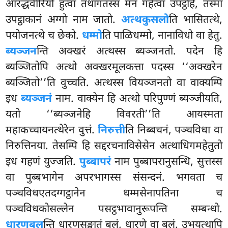
आरद्धवीरियो हुत्वा तथागतस्स मनं गहेत्वा उपट्ठहि, तस्मा
उपट्ठाकानं अग्गो नाम जातो.
अत्थकुसलो
ति भासितत्थे,
पयोजनत्थे च छेको.
धम्मो
ति पाळिधम्मो, नानाविधो वा हेतु.
ब्यञ्जन
न्ति अक्खरं अत्थस्स ब्यञ्जनतो. पदेन हि
ब्यञ्जितोपि अत्थो अक्खरमूलकत्ता पदस्स ‘‘अक्खरेन
ब्यञ्जितो’’ति वुच्चति. अत्थस्स वियञ्जनतो वा वाक्यम्पि
इध
ब्यञ्जनं
नाम. वाक्येन हि अत्थो परिपुण्णं ब्यञ्जीयति,
यतो ‘‘ब्यञ्जनेहि विवरती’’ति आयस्मता
महाकच्चायनत्थेरेन वुत्तं.
निरुत्ती
ति निब्बचनं, पञ्चविधा वा
निरुत्तिनया. तेसम्पि हि सद्दरचनाविसेसेन अत्थाधिगमहेतुतो
इध गहणं युज्जति.
पुब्बापरं
नाम पुब्बापरानुसन्धि, सुत्तस्स
वा पुब्बभागेन अपरभागस्स संसन्दनं. भगवता च
पञ्चविधएतदग्गट्ठानेन धम्मसेनापतिना च
पञ्चविधकोसल्लेन पसट्ठभावानुरूपन्ति सम्बन्धो.
धारणबल
न्ति धारणसङ्खातं बलं, धारणे वा बलं, उभयत्थापि