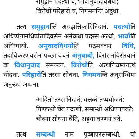
समुट्ठानं पदत्थो च, भावानुवादविधयो;
विरोधो परिहारो च, निगमनन्ति अट्ठधा.
तत्थ
समुट्ठान
न्ति अज्झत्तिकादिनिदानं.
पदत्थो
ति
अधिप्पेतानधिप्पेतादिवसेन अनेकधा पदस्स अत्थो.
भावो
ति
अधिप्पायो.
अनुवादविधयो
ति पठमवचनं
विधि,
तदाविकरणवसेन पच्छा वचनं
अनुवादो,
विसेसनविसेस्यानं
वा
विधानुवाद
समञ्ञा.
विरोधो
ति अत्थनिच्छयनत्थं
चोदना.
परिहारो
ति तस्सा सोधना.
निगमन
न्ति अनुसन्धिया
अनुरूपं अप्पना.
आदितो तस्स निदानं, वत्तब्बं तप्पयोजनं;
पिण्डत्थो चेव पदत्थो, सम्बन्धो अधिप्पायको;
चोदना सोधना चेति, अट्ठधा वण्णनं वदे.
तत्थ
सम्बन्धो
नाम पुब्बापरसम्बन्धो, यो