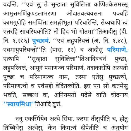
वदन्ति. ‘‘एवं सु ते सुन्हाता सुविलित्ता कप्पितकेसमस्सू
आमुत्तमणिकुण्डलाभरणा ओदातवत्थवसना पञ्चहि
कामगुणेहि समप्पिता समङ्गीभूता परिचारेन्ति, सेय्यथापि त्वं
एतरहि साचरियकोति? नो हिदं भो गोतमा’’तिआदीसु (दी.
नि. १.२८६)
पुच्छायं
. ‘‘एवं लहुपरिवत्तं (अ. नि. १.४८),
एवमायुपरियन्तो’’ति
(पारा. १२) च आदीसु
परिमाणे.
एत्थापि ‘‘सुन्हाता सुविलित्ता’’तिआदिवचनं पुच्छा,
लहुपरिवत्तं, आयूनं पमाणञ्च परिमाणं, तदाकारोपि अत्थतो
पुच्छा च परिमाणञ्च नाम, तस्मा एतेसु पुच्छत्थो,
परिमाणत्थो च एवंसद्दो वेदितब्बोति. इध पन सो कतमेसु
भवति, सब्बत्थ वा, अनियमतो पदेसे वाति चोदनाय
‘‘स्वायमिधा’’
तिआदि वुत्तं.
ननु एकस्मिंयेव अत्थे सिया, कस्मा तीसुपीति च, होतु
तिब्बिधेसु अत्थेसु, केन किमत्थं दीपेतीति च अनुयोगं