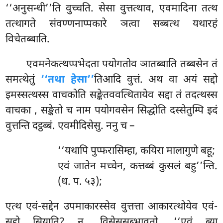
‘‘अनुसन्धी’’ति वुच्चति. सेसा वुत्तत्थाव, एवमादिना तत्थ
तत्थागते संवण्णनाप्पकारे ञत्वा सब्बत्थ यथारहं
विचेतब्बाति.
एवमनेकत्थप्पभेदता पयोगतोव ञातब्बाति तब्बसेन तं
समत्थेतुं
‘‘तथा हेसा’’
तिआदि वुत्तं. अथ वा अयं सद्दो
इमस्सत्थस्स वाचकोति सङ्केतववत्थितायेव सद्दा तं तदत्थस्स
वाचका
, सङ्केतो च नाम पयोगवसेन सिद्धोति दस्सेतुम्पि इदं
वुत्तन्ति दट्ठब्बं. एवमीदिसेसु. ननु च –
‘‘यथापि
पुप्फरासिम्हा, कयिरा मालागुणे बहू;
एवं जातेन मच्चेन, कत्तब्बं कुसलं बहु’’न्ति.
(ध. प. ५३);
एत्थ एवं-सद्देन उपमाकारस्सेव वुत्तत्ता आकारत्थोयेव एवं-
सद्दो सियाति? न, विसेससब्भावतो. ‘‘एवं ब्या