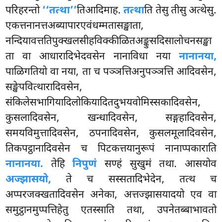
परिहरन्तो
‘‘तत्था’’
तिआदिमाह.
तत्था
ति तेसु तीसु अत्थेसु.
एकत्तनानत्तअब्यापारएवंधम्मतासङ्खाता,
नन्दियावत्ततिपुक्खलसीहविक्कीळितअङ्कुसदिसालोचनसङ्खा
ता वा आधारादिभेदवसेन नानाविधा नया
नानानया,
पाळिगतियो वा नया, ता च पञ्ञत्तिअनुपञ्ञत्ति आदिवसेन,
सङ्खेपवित्थारादिवसेन,
संकिलेसभागियादिलोकियादितदुभयवोमिस्सकादिवसेन,
कुसलादिवसेन, खन्धादिवसेन, सङ्गहादिवसेन,
समयविमुत्तादिवसेन, ठपनादिवसेन, कुसलमूलादिवसेन,
तिकपट्ठानादिवसेन च पिटकत्तयानुरूपं नानाप्पकाराति
नानानया.
तेहि
निपुणं
सण्हं सुखुमं तथा. आसयोव
अज्झासयो,
ते च सस्सतादिभेदेन, तत्थ च
अप्परजक्खतादिवसेन अनेका, अत्तज्झासयादयो एव वा
समुट्ठानमुप्पत्तिहेतु एतस्साति तथा, उपनेतब्बाभावतो