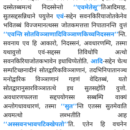
दस्सेतब्बमत्थं निदस्सेन्तो
‘‘एवमेतेसू’’
तिआदिमाह.
सुतसद्दसन्निधाने पयुत्तेन
एवं
-सद्देन सवनकिरियाजोतकेनेव
भवितब्बं विज्जमानत्थस्स जोतकमत्तत्ता निपातानन्ति वुत्तं
‘‘एवन्ति सोतविञ्ञाणादिविञ्ञाणकिच्चनिदस्सन’’
न्ति.
सवनाय एव हि आकारो, निदस्सनं, अवधारणम्पि, तस्मा
यथावुत्तो एवं-सद्दस्स तिविधोपि अत्थो
सवनकिरियाजोतकभावेन इधाधिप्पेतोति.
आदि
-सद्देन चेत्थ
सम्पटिच्छनादीनं सोतद्वारिकविञ्ञाणानं, तदभिनिपातानञ्च
मनोद्वारिक
विञ्ञाणानं गहणं वेदितब्बं, यतो
सोतद्वारानुसारविञ्ञातत्थे इध सुतसद्दोति वुत्तो.
अवधारणफलत्ता सद्दपयोगस्स सब्बम्पि वाक्यं
अन्तोगधावधारणं, तस्मा
‘‘सुत’’
न्ति एतस्स सुतमेवाति
अयमत्थो लब्भतीति आह
‘‘अस्सवनभावपटिक्खेपतो’’
ति. एतेन हि वचनेन