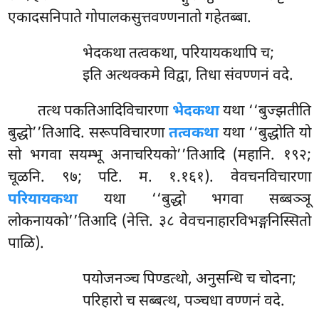
एकादसनिपाते गोपालकसुत्तवण्णनातो गहेतब्बा.
भेदकथा तत्वकथा, परियायकथापि च;
इति अत्थक्कमे विद्वा, तिधा संवण्णनं वदे.
तत्थ पकतिआदिविचारणा
भेदकथा
यथा ‘‘बुज्झतीति
बुद्धो’’तिआदि. सरूपविचारणा
तत्वकथा
यथा ‘‘बुद्धोति यो
सो भगवा सयम्भू अनाचरियको’’तिआदि (महानि. १९२;
चूळनि. ९७; पटि. म. १.१६१). वेवचनविचारणा
परियायकथा
यथा ‘‘बुद्धो भगवा सब्बञ्ञू
लोकनायको’’तिआदि (नेत्ति. ३८ वेवचनाहारविभङ्गनिस्सितो
पाळि).
पयोजनञ्च पिण्डत्थो, अनुसन्धि च चोदना;
परिहारो च सब्बत्थ, पञ्चधा वण्णनं वदे.