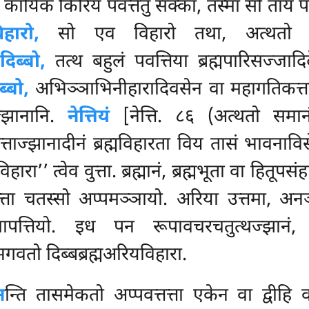
यिकं किरियं पवत्तेतुं सक्का, तस्मा सो ताय पव
िहारो,
सो एव विहारो तथा, अत्थतो पने
ो
दिब्बो,
तत्थ बहुलं पवत्तिया ब्रह्मपारिसज्जा
ब्बो,
अभिञ्ञाभिनीहारादिवसेन वा महागतिकत्
्झानानि.
नेत्तियं
[नेत्ति. ८६ (अत्थतो समान
ेत्ताज्झानादीनं ब्रह्मविहारता विय तासं भावनावि
ा’’ त्वेव वुत्ता. ब्रह्मानं, ब्रह्मभूता वा हितूपसं
त्ता चतस्सो अप्पमञ्ञायो. अरिया उत्तमा, अन
्तियो. इध पन रूपावचरचतुत्थज्झानं, 
वतो दिब्बब्रह्मअरियविहारा.
न
न्ति तासमेकतो अप्पवत्तत्ता एकेन वा द्वीहि