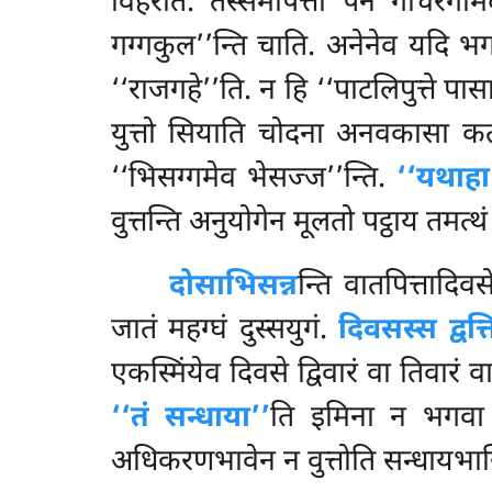
विहरति. तस्समीपत्ता पन गोचरगामदस्
गग्गकुल’’न्ति चाति. अनेनेव यदि भगव
‘‘राजगहे’’ति. न हि ‘‘पाटलिपुत्ते
युत्तो सियाति चोदना अनवकासा कता
‘‘भिसग्गमेव भेसज्ज’’न्ति.
‘‘यथाहा
वुत्तन्ति अनुयोगेन मूलतो पट्ठाय तमत्थं
दोसाभिसन्न
न्ति वातपित्तादिवस
जातं महग्घं दुस्सयुगं.
दिवसस्स द्वत्ति
एकस्मिंयेव दिवसे द्विवारं वा तिवारं 
‘‘तं सन्धाया’’
ति इमिना न भगवा 
अधिकरणभावेन न वुत्तोति सन्धायभा