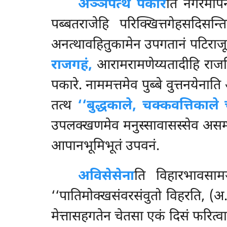
अञ्ञेपेत्थ पकारे
ति नगरमापन
पब्बतराजेहि परिक्खित्तगेहसदिसन्
अनत्थावहितुकामेन उपगतानं पटिराजू
राजगहं,
आरामरामणेय्यतादीहि राजति
पकारे. नाममत्तमेव पुब्बे वुत्तनयेन
तत्थ
‘‘बुद्धकाले, चक्कवत्तिकाले 
उपलक्खणमेव मनुस्सावासस्सेव असम्भ
आपानभूमिभूतं उपवनं.
अविसेसेना
ति विहारभावसामञ्
‘‘पातिमोक्खसंवरसंवुतो विहरति, (
मेत्तासहगतेन चेतसा एकं दिसं फरित्