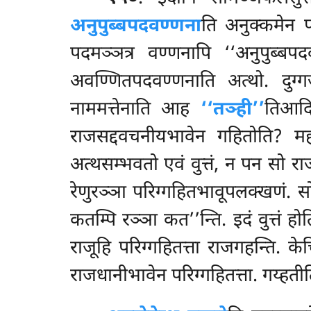
अनुपुब्बपदवण्णना
ति अनुक्कमेन पद
पदमञ्ञत्र वण्णनापि ‘‘अनुपुब्बप
अवण्णितपदवण्णनाति अत्थो. दुग्ग
नाममत्तेनाति आह
‘‘तञ्ही’’
तिआद
राजसद्दवचनीयभावेन गहितोति? महाग
अत्थसम्भवतो एवं वुत्तं, न पन सो 
रेणुरञ्ञा परिग्गहितभावूपलक्खणं. 
कतम्पि रञ्ञा कत’’न्ति. इदं वुत्तं हो
राजूहि परिग्गहितत्ता राजगहन्ति. 
राजधानीभावेन परिग्गहितत्ता. गय्हती