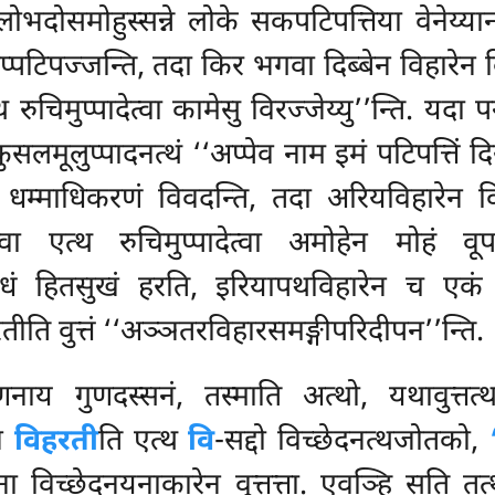
लोभदोसमोहुस्सन्ने लोके
सकपटिपत्तिया वेनेय्या
प्पटिपज्जन्ति, तदा किर भगवा दिब्बेन विहारेन
थ रुचिमुप्पादेत्वा कामेसु विरज्जेय्यु’’न्ति. यदा प
सलमूलुप्पादनत्थं ‘‘अप्पेव नाम इमं पटिपत्तिं दिस
ा धम्माधिकरणं विवदन्ति, तदा अरियविहारेन व
वा एत्थ रुचिमुप्पादेत्वा अमोहेन मोहं वूप
 विविधं हितसुखं हरति, इरियापथविहारेन च ए
रतीति वुत्तं ‘‘अञ्ञतरविहारसमङ्गीपरिदीपन’’न्ति.
णनाय गुणदस्सनं, तस्माति अत्थो, यथावुत्तत
पन
विहरती
ति एत्थ
वि
-सद्दो विच्छेदनत्थजोतको,
 विच्छेदनयनाकारेन वुत्तत्ता. एवञ्हि सति तत