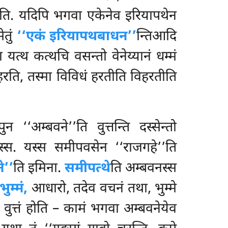
होति. यदिपि भगवा एकेनेव इरियापथेन
ेतुं
‘‘एकं इरियापथबाधन’’
न्तिआदि
यत्थ कत्थचि वसन्तो वेनेय्यानं धम्मं
 हरति, तस्मा विविधं हरतीति विहरतीति
न ‘‘अम्बवने’’ति वुत्तन्ति दस्सेन्तो
स्स. यस्स समीपवसेन ‘‘राजगहे’’ति
े’’
ति इमिना.
समीपत्थे
ति अम्बवनस्स
भुम्मं,
आधारो, तदेव वचनं तथा, भुम्मे
इदं वुत्तं होति – कामं भगवा अम्बवनेयेव