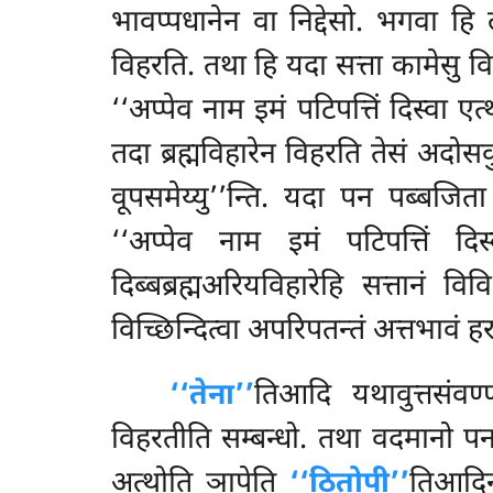
भावप्पधानेन वा निद्देसो. भगवा हि 
विहरति. तथा हि यदा सत्ता कामेसु वि
‘‘अप्पेव नाम इमं पटिपत्तिं दिस्वा एत्
तदा ब्रह्मविहारेन विहरति तेसं अदोसकु
वूपसमेय्यु’’न्ति. यदा पन पब्बजित
‘‘अप्पेव नाम इमं पटिपत्तिं दिस्
दिब्बब्रह्मअरियविहारेहि सत्तानं
विच्छिन्दित्वा अपरिपतन्तं अत्तभावं ह
‘‘तेना’’
तिआदि यथावुत्तसंवण्
विहरतीति सम्बन्धो. तथा वदमानो 
अत्थोति ञापेति
‘‘ठितोपी’’
तिआदिना