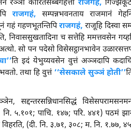
ेन रञ्ञा कारितसब्बगेहत्ता
राजगहं,
गिज्झकूटा
तिपि
राजगहं,
सम्पन्नभवनताय राजमानं गेहन
नं गहं गहणभूतन्तिपि
राजगहं,
राजूहि दिस्वा सम्म
, निवाससुखतादिना च सत्तेहि ममत्तवसेन गय्हत
ाति अत्थो. सो पन पदेसो विसेसट्ठानभावेन उळारस
चा’’
ति इदं येभुय्यवसेन वुत्तं अञ्ञदापि कदा
वतो. तथा हि वुत्तं
‘‘सेसकाले सुञ्ञं होती’’
त
ञेन, सद्दन्तरसन्निधानसिद्धं विसेसपरामसनमन्
अ. नि. ५.१०१; पाचि. १४७; परि. ४४१) पठमं झा
वा विहरति, (दी. नि. ३.७१, ३०८; म. नि. १.७७,