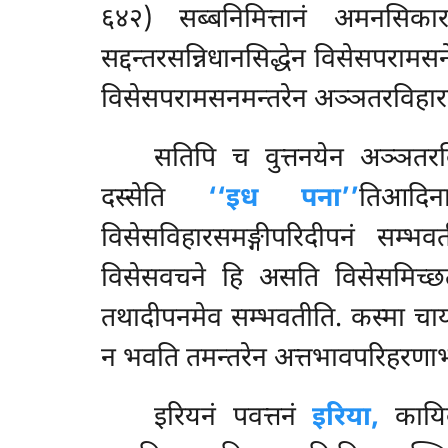
६४२) सब्बनिमित्तानं अमनसिका
सद्दन्तरसन्निधानसिद्धेन विसेसपरा
विसेसपरामसनमन्तरेन अञ्ञतरविहारस
सतिपि च वुत्तनयेन अञ्ञतरव
दस्सेति
‘‘इध पना’’
तिआदिन
विसेसविहारसमङ्गीपरिदीपनं सम्भव
विसेसवचने हि असति विसेसमिच्छत
तथादीपनमेव सम्भवतीति. कस्मा चायम
न भवति तमन्तरेन अत्तभावपरिहरणा
इरियनं पवत्तनं
इरिया,
कायिक