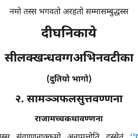
नमो तस्स भगवतो अरहतो सम्मासम्बुद्धस्स
दीघनिकाये
सीलक्खन्धवग्गअभिनवटीका
(दुतियो भागो)
२. सामञ्ञफलसुत्तवण्णना
राजामच्चकथावण्णना
स्स संवण्णनाक्कमो अनुप्पत्तोति दस्सेतुं
‘‘