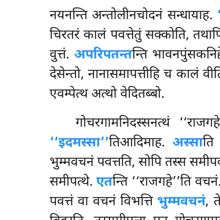
नयनन्ति अन्तोलीनचोदनं सन्धायाह.
चिरतरं कालं पवत्तेतुं सक्कोति, तथा
वुत्तं.
अपरिपतन्त
न्ति भावनपुंसकनिद
देसेन्तो, नानासमापत्तीहि च कालं
वीत
एवम्पेत्थ अत्थो वेदितब्बो.
गोचरगामनिदस्सनत्थं ‘‘राजगहे’’
‘‘इदमस्सा’’
तिआदिमाह.
अस्सा
ति
भुम्मवचनं पवत्तति, सोपि तस्स समीपव
समीपत्थे.
एत
न्ति ‘‘राजगहे’’ति वचन
पवत्तं वा वचनं विभत्ति
भुम्मवचनं
, त