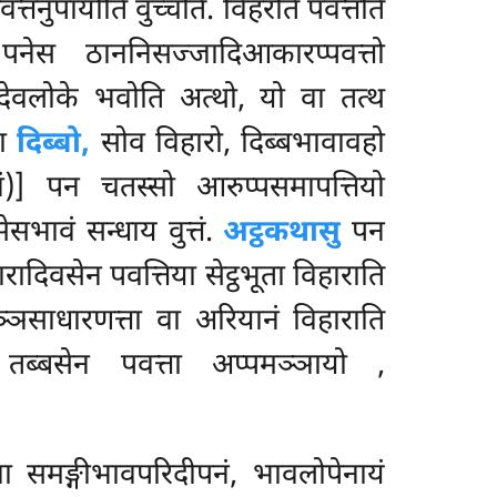
त्तनुपायोति वुच्चति. विहरति पवत्तति
स ठाननिसज्जादिआकारप्पवत्तो
दिदेवलोके भवोति अत्थो, यो वा तत्थ
ता
दिब्बो,
सोव विहारो, दिब्बभावावहो
ं)] पन चतस्सो आरुप्पसमापत्तियो
सेसभावं सन्धाय वुत्तं.
अट्ठकथासु
पन
हारादिवसेन पवत्तिया सेट्ठभूता विहाराति
ञ्ञसाधारणत्ता वा अरियानं विहाराति
तब्बसेन पवत्ता अप्पमञ्ञायो
,
 वा समङ्गीभावपरिदीपनं, भावलोपेनायं