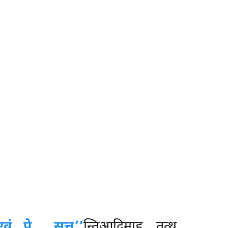
एवं…पे… सुत्त’’
न्तिआदिमाह. तत्थ