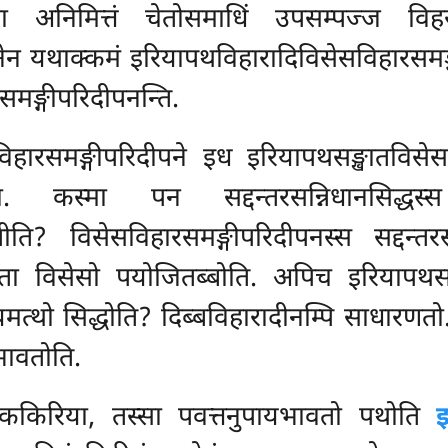
रा अनिमित्तं चेतोसमाधिं उपसम्पज्ज वि
मसनेन यथाक्कमं इरियापथविहारादिविसेसविहारसमङ
मङ्गीपरिदीपनन्ति.
िहारसमङ्गीपरिदीपने इध इरियापथसङ्खातविसेस
ा. कस्मा पन सद्दन्तरसन्निधानसिद्धस
तीति? विसेसविहारसमङ्गीपरिदीपनस्स सद्दन
ा विसेसो पयोजितब्बोति. अपिच इरियापथसमा
त्थो सिद्धोति? दिब्बविहारादीनम्पि साधारणत
भावतोति.
किरिया, तस्सा पवत्तनुपायभावतो पथोति