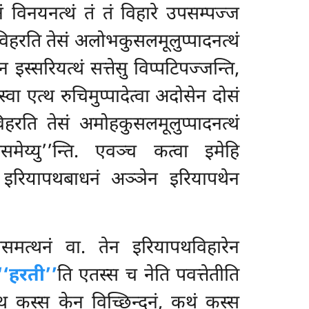
नं विनयनत्थं तं तं विहारे उपसम्पज्ज
 विहरति तेसं अलोभकुसलमूलुप्पादनत्थं
न इस्सरियत्थं सत्तेसु विप्पटिपज्जन्ति,
्वा एत्थ रुचिमुप्पादेत्वा अदोसेन दोसं
िहरति तेसं अमोहकुसलमूलुप्पादनत्थं
समेय्यु’’न्ति. एवञ्च कत्वा इमेहि
कं इरियापथबाधनं अञ्ञेन इरियापथेन
्थसमत्थनं वा. तेन इरियापथविहारेन
‘‘हरती’’
ति एतस्स च नेति पवत्तेतीति
्थ कस्स केन विच्छिन्दनं, कथं कस्स