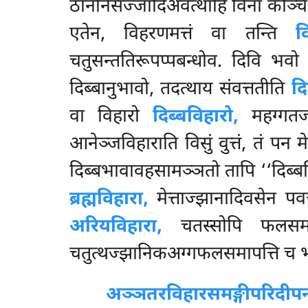
ठाननिसज्जादिअवत्थाहि विना कञ्चि का
एतेन, विहरणमत्तं वा तन्ति
व
चतुसन्ततिरूपप्पबन्धोव. दिवि भव
दिब्बानुभावो, तदत्थाय संवत्ततीति
दि
वा विहारो
दिब्बविहारो,
महग्गतज
आनेञ्जविहाराति विसुं वुत्तं, तं पन म
दिब्बभावावहसामञ्ञतो तापि ‘‘दिब्बविहार
ब्रह्मविहारा,
मेत्ताज्झानादिवसेन पव
अरियविहारा,
चतस्सोपि फलसमापत
चतुत्थज्झानिकअग्गफलसमापत्ति च भग
अञ्ञतरविहारसमङ्गीपरिदीप