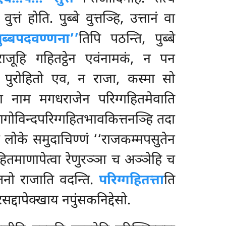
 होति. पुब्बे वुत्तञ्हि, उत्तानं वा
ुब्बपदवण्णना’’
तिपि पठन्ति, पुब्बे
राजूहि गहितट्ठेन एवंनामकं, न पन
रोहितो एव, न राजा, कस्मा सो
ुना नाम मगधराजेन परिग्गहितमेवाति
गोविन्दपरिग्गहितभावकित्तनञ्हि तदा
च लोके समुदाचिण्णं
‘‘राजकम्मपसुतेन
रोहितमाणापेत्वा रेणुरञ्ञा च अञ्ञेहि च
ातनो राजाति वदन्ति.
परिग्गहितत्ता
ति
द्दापेक्खाय नपुंसकनिद्देसो.