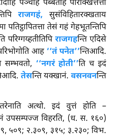
दीहि पञ्चहि पब्बतेहि परिक्खित्तत्ता
्तिपि
राजगहं,
सुसंविहितारक्खताय
ा पतिट्ठापितत्ता तेसं गहं गेहभूतन्तिपि
ि परिग्गय्हतीतिपि
राजगह
न्ति एदिसे
त्तपरिभोगोति आह
‘‘तं पनेत’’
न्तिआदि.
चि सम्भवतो,
‘‘नगरं होती’’
ति च इदं
िआदि.
तेस
न्ति यक्खानं.
वसनवन
न्ति
तरेनाति अत्थो. इदं वुत्तं होति –
नं उपसम्पज्ज विहरति, (ध. स. १६०)
 ४५९, ५०९; २.३०९, ३१५; ३.२३०; विभ.