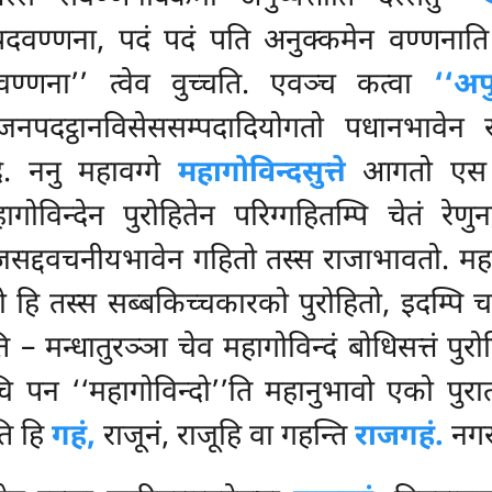
वण्णना, पदं पदं पति अनुक्कमेन वण्णनाति वुत्तं
दवण्णना’’ त्वेव वुच्चति. एवञ्च कत्वा
‘‘अप
जनपदट्ठानविसेससम्पदादियोगतो पधानभावेन 
ि. ननु
महावग्गे
महागोविन्दसुत्ते
आगतो एस पु
ोविन्देन पुरोहितेन परिग्गहितम्पि चेतं रेण
राजसद्दवचनीयभावेन गहितो तस्स राजाभावतो. महा
सो हि तस्स सब्बकिच्चकारको पुरोहितो, इदम्पि 
ति – मन्धातुरञ्ञा चेव महागोविन्दं बोधिसत्तं पु
केचि पन ‘‘महागोविन्दो’’ति महानुभावो एको पुर
ति हि
गहं,
राजूनं, राजूहि वा गहन्ति
राजगहं.
नगरस