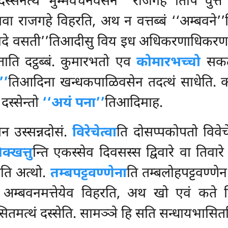
सनत्थं भुम्मवचनवसेन ‘‘राजगहे’’तिपि वुत्तं 
ा राजगहे विहरति, अथ न वत्तब्बं ‘‘अम्बवने’’त
 पासादे वसती’’तिआदीसु विय इध अधिकरणाधिकरण
ति दट्ठब्बं. कुमारभतो एव
कोमारभच्चो
सकत्थ
’’
तिआदिना खन्धकपाळिवसेन तदत्थं साधेति. कस
 दस्सेन्तो
‘‘अयं पना’’
तिआदिमाह.
ेन उस्सन्नदोसं.
विरेचेत्वा
ति दोसप्पकोपतो विवेचे
क्खत्तु
न्ति एकस्सेव दिवसस्स द्विवारे वा तिवारे
वाति अत्थो.
तम्बपट्टवण्णेना
ति तम्बलोहपट्टवण्णे
अम्बवनमत्तेयेव विहरति, अथ खो एवं कते व
सितमत्थं
दस्सेति. सामञ्ञे हि सति सन्धायभासितन