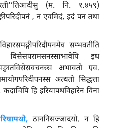
हरती’’तिआदीसु (म. नि. १.४५९)
्गीपरिदीपनं
, न एवमिदं, इदं पन तथा
विहारसमङ्गीपरिदीपनमेव सम्भवतीति
्स विसेसपरामसनस्साभावेपि इध
्तरसङ्खातविसेसवचनस्स अभावतो एव.
योगपरिदीपनस्स अत्थतो सिद्धत्ता
ो. कदाचिपि हि इरियापथविहारेन विना
इरियापथो,
ठाननिसज्जादयो. न हि