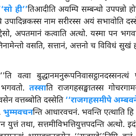
‘‘सो ही’’
तिआदीति अयम्पि सम्बन्धो उपपन्नो 
पि उपादिन्नकस्स नाम सरीरस्स अयं सभावोति दस्स
्देसो, अपतमानं कत्वाति अत्थो. यस्मा पन भगवा 
िनामेन्तो वसति, सत्तानं, अत्तनो च विविधं सुखं
ति वत्वा बुद्धानमनुरूपनिवासट्ठानदस्सनत्थं पु
 भगवतो.
तस्सा
ति राजगहसङ्खातस्स गोचरगाम
सेन वत्तब्बोति दस्सेति
‘‘राजगहसमीपे अम्बवन
ं.
भुम्मवचन
न्ति आधारवचनं. भवन्ति एत्थाति हि
ेन युत्तं तथा, सत्तमीविभत्तियुत्तपदन्ति अत्थो. 