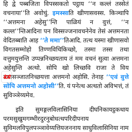
हि द्वे पब्बजिता विपस्सकतो पट्ठाय ‘‘न कल्लं तस्सेतं
वचनाया’’ति अवोचुं.
इमस्सा
ति खीणासवस्स. किञ्चापि
‘‘अत्तमना अहेसु’’न्ति पाळियं न वुत्तं, ‘‘न
कल्ल’’न्तिआदिना पन विस्सज्जनावचनेनेव तेसं अत्तमनता
वेदितब्बाति आह
‘‘ते ममा’’
तिआदि. तत्थ यस्मा खीणासवो
विगतसम्मोहो तिण्णविचिकिच्छो, तस्मा तस्स तथा
वत्तुमयुत्तन्ति उप्पन्ननिच्छयताय तं मम वचनं सुत्वा अत्तमना
अहेसुन्ति
अत्थो. सोपि खो लिच्छवि राजा
ते विय
📜
तथासञ्जातनिच्छयत्ता अत्तमनो अहोसि. तेनाह
‘‘एवं वुत्ते
सोपि अत्तमनो अहोसी’’
ति. यं पनेत्थ अत्थतो अविभत्तं, तं
सुविञ्ञेय्यमेव.
इति सुमङ्गलविलासिनिया दीघनिकायट्ठकथाय
परमसुखुमगम्भीरदुरनुबोधत्थपरिदीपनाय
सुविमलविपुलपञ्ञावेय्यत्तियजननाय साधुविलासिनिया नाम