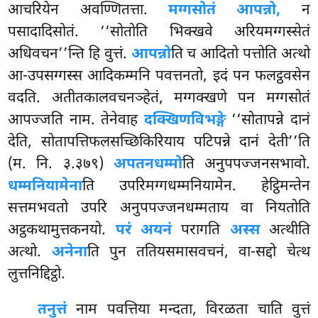
आचरियेन अवण्णितत्ता.
मग्गसोतं आपन्नो,
न
पसादादिसोतं. ‘‘सोतोति भिक्खवे अरियमग्गस्सेतं
अधिवचन’’न्ति हि वुत्तं.
आपन्नो
ति च आदितो पत्तोति अत्थो
आ-उपसग्गस्स आदिकम्मनि पवत्तनतो, इदं पन फलट्ठवसेन
वदति. अतीतकालवचनञ्हेतं, मग्गक्खणे पन मग्गसोतं
आपज्जति नाम. तेनेवाह
दक्खिणविभङ्गे
‘‘सोतापन्ने दानं
देति, सोतापत्तिफलसच्छिकिरियाय पटिपन्ने दानं देती’’ति
(म. नि. ३.३७९)
अपतनधम्मो
ति अनुपपज्जनसभावो.
धम्मनियामेना
ति उपरिमग्गधम्मनियामेन. हेट्ठिमन्तेन
सत्तमभवतो उपरि अनुपपज्जनधम्मताय वा नियतोति
अट्ठकथामुत्तकनयो.
परं अयनं
परागति
अस्स
अत्थीति
अत्थो.
अनेना
ति पुन ततियसमासवचनं, वा-सद्दो चेत्थ
लुत्तनिद्दिट्ठो.
तनुत्तं
नाम पवत्तिया मन्दता, विरळता चाति वुत्तं