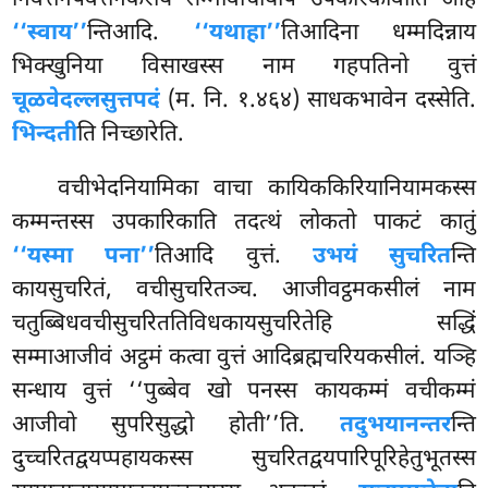
‘‘स्वाय’’
न्तिआदि.
‘‘यथाहा’’
तिआदिना धम्मदिन्नाय
भिक्खुनिया विसाखस्स नाम गहपतिनो वुत्तं
चूळवेदल्लसुत्तपदं
(म. नि. १.४६४) साधकभावेन दस्सेति.
भिन्दती
ति निच्छारेति.
वचीभेदनियामिका वाचा कायिककिरियानियामकस्स
कम्मन्तस्स उपकारिकाति तदत्थं लोकतो पाकटं कातुं
‘‘यस्मा पना’’
तिआदि वुत्तं.
उभयं सुचरित
न्ति
कायसुचरितं, वचीसुचरितञ्च. आजीवट्ठमकसीलं नाम
चतुब्बिधवचीसुचरिततिविधकायसुचरितेहि सद्धिं
सम्माआजीवं
अट्ठमं कत्वा वुत्तं आदिब्रह्मचरियकसीलं. यञ्हि
सन्धाय वुत्तं ‘‘पुब्बेव खो पनस्स कायकम्मं वचीकम्मं
आजीवो सुपरिसुद्धो होती’’ति.
तदुभयानन्तर
न्ति
दुच्चरितद्वयप्पहायकस्स सुचरितद्वयपारिपूरिहेतुभूतस्स