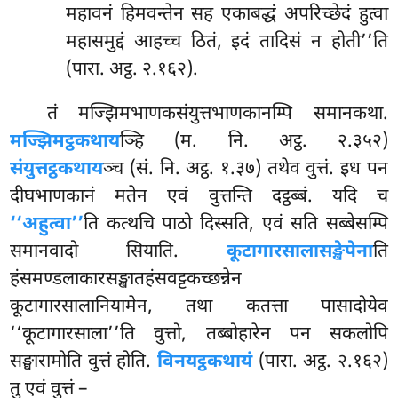
महावनं हिमवन्तेन सह एकाबद्धं अपरिच्छेदं हुत्वा
महासमुद्दं आहच्च ठितं, इदं तादिसं न होती’’ति
(पारा. अट्ठ. २.१६२).
तं
मज्झिमभाणकसंयुत्तभाणकानम्पि समानकथा.
मज्झिमट्ठकथाय
ञ्हि (म. नि. अट्ठ. २.३५२)
संयुत्तट्ठकथाय
ञ्च (सं. नि. अट्ठ. १.३७) तथेव वुत्तं. इध पन
दीघभाणकानं मतेन एवं वुत्तन्ति दट्ठब्बं. यदि च
‘‘अहुत्वा’’
ति कत्थचि पाठो दिस्सति, एवं सति सब्बेसम्पि
समानवादो सियाति.
कूटागारसालासङ्खेपेना
ति
हंसमण्डलाकारसङ्खातहंसवट्टकच्छन्नेन
कूटागारसालानियामेन, तथा कतत्ता पासादोयेव
‘‘कूटागारसाला’’ति वुत्तो, तब्बोहारेन पन सकलोपि
सङ्घारामोति वुत्तं होति.
विनयट्ठकथायं
(पारा. अट्ठ. २.१६२)
तु एवं वुत्तं –