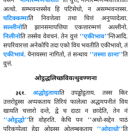
वसेन
‘‘नानारम्मणचारतो’’
ति वुत्तं, नानारम्मणप्पवत्तितोति
अत्थो. सम्भवन्तस्सेव हि पटिसेधो, न असम्भवन्तस्स.
पटिक्कम्मा
ति निवत्तेत्वा तथा चित्तं अनुप्पादेत्वा.
सल्लीनो
ति झानसमापत्तिया एकत्तारम्मणं अल्लीनो.
निलीनो
ति तस्सेव वेवचनं. तेन वुत्तं
‘‘एकीभाव’’
न्तिआदि.
सपरिवारत्ता अनेकोपि तदा एको विय भवतीति एकीभावो, तं
एकीभावं.
येनायस्मा नागितो, तं सन्धाय
‘‘तस्मा ठाना’’
ति
वुत्तं.
ओट्ठद्धलिच्छविवत्थुवण्णना
.
अद्धोट्ठताया
ति उपड्ढोट्ठताय. तस्स किर
३६१
उत्तरोट्ठस्स अप्पकताय तिरियं फालेत्वा अद्धमपनीतं विय
खायति चत्तारो दन्ते, द्वे च दाठा न छादेति, तेन नं
‘‘ओट्ठद्धो’’
ति वोहरति. केचि पन ‘‘अधो-सद्देन पाठं
परिकप्पेत्वा हेट्ठा ओट्ठस्स ओलम्बकताय
‘‘ओट्ठाधो’’
ति