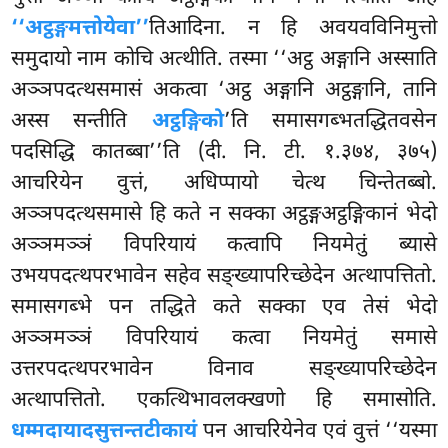
‘‘अट्ठङ्गमत्तोयेवा’’
तिआदिना. न हि अवयवविनिमुत्तो
समुदायो नाम कोचि अत्थीति. तस्मा ‘‘अट्ठ अङ्गानि अस्साति
अञ्ञपदत्थसमासं अकत्वा ‘अट्ठ अङ्गानि अट्ठङ्गानि, तानि
अस्स सन्तीति
अट्ठङ्गिको
’ति समासगब्भतद्धितवसेन
पदसिद्धि कातब्बा’’ति (दी. नि. टी. १.३७४, ३७५)
आचरियेन वुत्तं, अधिप्पायो चेत्थ चिन्तेतब्बो.
अञ्ञपदत्थसमासे हि कते न सक्का अट्ठङ्गअट्ठङ्गिकानं भेदो
अञ्ञमञ्ञं विपरियायं कत्वापि नियमेतुं ब्यासे
उभयपदत्थपरभावेन सहेव सङ्ख्यापरिच्छेदेन अत्थापत्तितो.
समासगब्भे पन तद्धिते कते सक्का एव तेसं भेदो
अञ्ञमञ्ञं विपरियायं कत्वा नियमेतुं समासे
उत्तरपदत्थपरभावेन विनाव सङ्ख्यापरिच्छेदेन
अत्थापत्तितो. एकत्थिभावलक्खणो हि समासोति.
धम्मदायादसुत्तन्तटीकायं
पन आचरियेनेव एवं वुत्तं ‘‘यस्मा