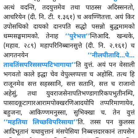
अत्थं वदन्ति, तदयुत्तमेव तथा पाठस्स अदिस्सनतो,
आचरियेन
(दी. नि. टी. १.३६१) च अवण्णितत्ता. अयं किर
उपोसथिको दायको दानपति
सद्धो पसन्नो बुद्धमामको
धम्मसङ्घमामको. तेनाह
‘‘पुरेभत्त’’
न्तिआदि. खन्धके,
(महाव. २८९) महापरिनिब्बानसुत्ते (दी. नि. २.१६१) च
आगतनयेन
‘‘नीलपीतादि…पे…
तावतिंसपरिससप्पटिभागाया’’
ति वुत्तं. अयं पन वेसाली
भगवतो काले इद्धा चेव वेपुल्लप्पत्ता च अहोसि. तत्थ हि
राजूनमेव सत्त सहस्सानि, सत्त सतानि, सत्त च राजानो
अहेसुं, तथा युवराजसेनापतिभण्डागारिकपभुतीनम्पि,
पासादकूटागारआरामपोक्खरणिआदयोपि तप्परिमाणायेव,
बहुजना, आकिण्णमनुस्सा, सुभिक्खा च. तेन वुत्तं
‘‘महतिया लिच्छविपरिसाया’’
ति. तस्स पन कुलस्स
आदिभूतानं यथावुत्तानं मंसपेसिया निब्बत्तदारकानं तापसेन