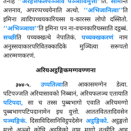
तेनाह
‘‘अरहत्तफलपञ्ञाव पञ्ञाविमुत्ती’’
ति.
साम
न्ति
अत्तनाव, अपरप्पच्चयेनाति अत्थो.
‘‘अभिजानित्वा’’
ति
इमिना त्वादिपच्चयकारियस्स य-कारस्स लोपो दस्सितो.
‘‘अभिञ्ञाया’’
ति इमिना पन ना-वचनकारियस्साति दट्ठब्बं.
सच्छी
ति पच्चक्खत्थे नेपातिकं.
पच्चक्खकरणं
नाम
अनुस्सवाकारपरिवितक्कादिके मुञ्चित्वा सरूपतो
आरम्मणकरणं.
अरियअट्ठङ्गिकमग्गवण्णना
.
उप्पतित्वा
ति
आकासमग्गेन डेत्वा.
३७४-५
पटिपज्जति अरियासावको निब्बानं, अरियफलञ्च एतायाति
पटिपदा,
सा च तस्स पुब्बभागो एवाति अरियमग्गो
पुब्बभागपटिपदानामेन इध वुत्तो. आततविततादिवसेन
पञ्चङ्गिकं.
दिसाविदिसानिविट्ठपदेसेन
अट्ठङ्गिको.
अट्ठङ्गतो
मुत्तो अञ्ञो कोचि अट्ठङ्गिको नाम मग्गो नत्थीति आह