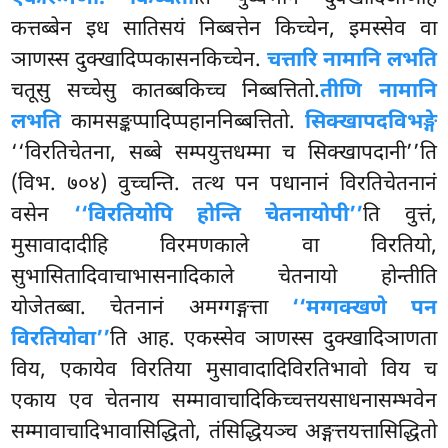
कत्तब्बेन इध सातिसयं निब्बत्तेन किच्चेन, इमस्सेव वा
ञाणस्स दुक्खादिप्पकासनकिच्चेन.
चत्तारि नामानि लभति
चतूसु सच्चेसु कातब्बकिच्च निब्बत्तितो.
तीणि नामानि
लभति
कामसङ्कप्पादिप्पहाननिब्बत्तितो.
सिक्खापदविभङ्गे
‘‘विरतिचेतना, सब्बे सम्पयुत्तधम्मा च सिक्खापदानी’’ति
(विभ. ७०४) वुच्चन्ति. तत्थ पन पधानानं विरतिचेतनानं
वसेन
‘‘विरतियोपि होन्ति चेतनायोपी’’
ति वुत्तं,
मुसावादादीहि विरमणकाले वा विरतियो,
सुभासितादिवाचाभासनादिकाले चेतनायो होन्तीति
योजेतब्बा. चेतनानं अमग्गङ्गत्ता
‘‘मग्गक्खणे पन
विरतियोवा’’
ति आह. एकस्सेव ञाणस्स दुक्खादिञाणता
विय, एकायेव विरतिया मुसावादादिविरतिभावो विय च
एकाय एव चेतनाय सम्मावाचादिकिच्चत्तयसाधनासम्भवेन
सम्मावाचादिभावासिद्धितो, तंसिद्धियञ्च अङ्गत्तयत्तासिद्धितो