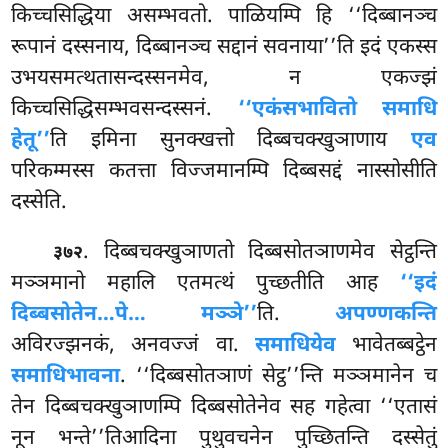
किच्चसिद्धिया असम्भवतो. पाळियम्पि हि ‘‘दिब्बानञ्च
रूपानं दस्सनाय, दिब्बानञ्च सद्दानं सवनाया’’ति इदं एकस्स
उभयसमत्थतासन्दस्सनमेव, न एकज्झं
किच्चसिद्धिसम्भवसन्दस्सनं.
‘‘एकंसभावितो समाधि
हेतू’’
ति इमिना सुनक्खत्तो दिब्बचक्खुञाणाय
एव
परिकम्मस्स कतत्ता विज्जमानम्पि दिब्बसद्दं नास्सोसीति
दस्सेति.
. दिब्बचक्खुञाणतो दिब्बसोतञाणमेव सेट्ठन्ति
३७२
मञ्ञमानो महालि एतमत्थं पुच्छतीति आह
‘‘इदं
दिब्बसोतेन…पे… मञ्ञे’’
ति.
अपण्णकन्ति
अविरज्झनकं, अनवज्जं वा.
समाधियेव
भावेतब्बट्ठेन
समाधिभावना
. ‘‘दिब्बसोतञाणं सेट्ठ’’न्ति मञ्ञमानेन च
तेन दिब्बचक्खुञाणम्पि दिब्बसोतेनेव सह गहेत्वा ‘‘एतासं
नून भन्ते’’तिआदिना पुथुवचनेन पुच्छितन्ति दस्सेतुं