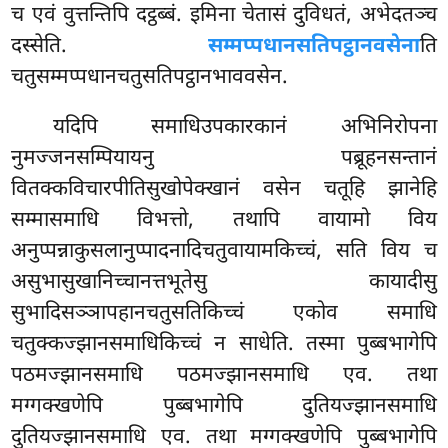
च एवं वुत्तन्तिपि दट्ठब्बं. इमिना चेतासं दुविधतं, अभेदतञ्च
दस्सेति.
सम्मप्पधानसतिपट्ठानवसेना
ति
चतुसम्मप्पधानचतुसतिपट्ठानभाववसेन.
यदिपि समाधिउपकारकानं अभिनिरोपना
नुमज्जनसम्पियायनु पब्रूहनसन्तानं
वितक्कविचारपीतिसुखोपेक्खानं वसेन चतूहि झानेहि
सम्मासमाधि विभत्तो, तथापि वायामो विय
अनुप्पन्नाकुसलानुप्पादनादिचतुवायामकिच्चं, सति विय च
असुभासुखानिच्चानत्तभूतेसु कायादीसु
सुभादिसञ्ञापहानचतुसतिकिच्चं एकोव समाधि
चतुक्कज्झानसमाधिकिच्चं न साधेति. तस्मा पुब्बभागेपि
पठमज्झानसमाधि पठमज्झानसमाधि एव. तथा
मग्गक्खणेपि पुब्बभागेपि दुतियज्झानसमाधि
दुतियज्झानसमाधि एव. तथा मग्गक्खणेपि पुब्बभागेपि