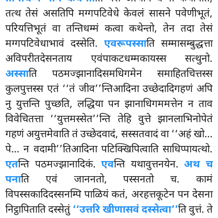
तत्थ तेसं असतिपि मग्गपटिवेधे केवलं सासने पवेणीभूतं,
परियत्तिभूतं वा तन्तिधम्मं कत्वा कथेन्तो, तेन तदा तेसं
मग्गपटिवेधाभावं दस्सेति.
एवरूपस्सा
ति सम्मासम्बुद्धत्ता
अविपरीतदेसनताय एवंपाकटधम्मकायस्स सत्थुनो.
अस्सा
ति पठमज्झानादिसमधिगमेन समाहितचित्तस्स
कुलपुत्तस्स एतं ‘‘तं जीव’’न्तिआदिना उच्छेदादिगहणं अपि
नु युत्तन्ति पुच्छति, लद्धिया पन झानाधिगममत्तेन न ताव
विवेचितत्ता ‘‘युत्तमस्सेत’’न्ति तेहि वुत्ते झानलाभिनोपेतं
गहणं अयुत्तमेवाति तं उच्छेदवादं, सस्सतवादं वा ‘‘अहं खो…
पे… न वदामी’’तिआदिना पटिक्खिपित्वाति साधिप्पायत्थो.
एत
न्ति पठमज्झानादिकं.
एव
न्ति यथावुत्तनयेन.
अथ च
पना
ति एवं जाननतो, पस्सनतो च. कामं
विपस्सकादिदस्सनम्पि पाळियं कतं, अरहत्तकूटेन पन देसना
निट्ठापिताति दस्सेतुं
‘‘उत्तरि खीणासवं दस्सेत्वा’’
ति वुत्तं. ते