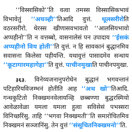
‘‘विस्सासिको’’ति वत्वा तमस्स विस्सासिकभावं
विभावेतुं
‘‘अयञ्ही’’
तिआदि वुत्तं.
थूलसरीरो
ति
वठरसरीरो. थेरस्स खीणासवभावतो ‘‘आलसियभावो
अप्पहीनो’’ति न वत्तब्बो, वासनालेसं पन उपादाय
‘‘ईसकं
अप्पहीनो विय होती’’
ति वुत्तं. न हि सावकानं बुद्धानमिव
सवासना किलेसा पहीयन्ति. यथावुत्तं पासादमेव सन्धाय
‘‘कूटागारमहागेहा’’
ति वुत्तं.
पाचीनमुखा
ति पाचीनपमुखा.
. विनेय्यजनानुपरोधेन
बुद्धानं भगवन्तानं
३६३
पटिहारियविजम्भनं होतीति आह
‘‘अथ खो’’
तिआदि.
गन्धकुटितो निक्खमनवेलायञ्हि छब्बण्णा बुद्धरस्मियो
आवेळावेळा यमला
यमला हुत्वा सविसेसं पभस्सरा
विनिच्छरिंसु. ताहि ‘‘भगवा निक्खमती’’ति समारोचितमिव
निक्खमनं सञ्जानिंसु. तेन वुत्तं
‘‘संसूचितनिक्खमनो’’
ति.