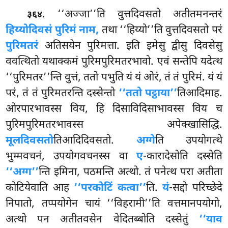
. ‘‘अज्जा’’ति वुत्तदिवसतो अतीतमनन्तरं
३६४
हिय्योदिवसं पुरिमं नाम,
तथा ‘‘हिय्यो’’ति वुत्तदिवसतो परं
पुरिमतरं
अतिसयेन पुरिमत्ता. इति इमेसु द्वीसु दिवसेसु
ववत्थितो यथाक्कमं पुरिमपुरिमतरभावो. एवं सन्तेपि यदेत्थ
‘‘पुरिमतर’’न्ति वुत्तं, ततो पभुति यं यं ओरं, तं तं पुरिमं. यं यं
परं, तं तं पुरिमतरन्ति दस्सेन्तो
‘‘ततो पट्ठाया’’
तिआदिमाह.
ओरपारभावस्स विय, हि दिसाविदिसाभावस्स विय च
पुरिमपुरिमतरभावस्स अपेक्खासिद्धि.
मूलदिवसतो
तिआदिदिवसतो.
अग्गे
ति उपयोगत्थे
भुम्मवचनं, उपयोगवचनस्स वा
ए
-कारादेसोति दस्सेति
‘‘अग्ग’’
न्ति इमिना, पठमन्ति अत्थो. तं पनेत्थ परा अतीता
कोटियेवाति आह
‘‘परकोटिं कत्वा’’
ति.
यं
-सद्दो परिच्छेदे
निपातो, तप्पयोगेन चायं ‘‘विहरामी’’ति वत्तमानपयोगो,
अत्थो पन अतीतवसेन वेदितब्बोति दस्सेतुं
‘‘याव