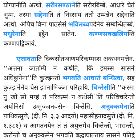
योग्यानीति अत्थो.
सरीरसण्ठाने
ति सरीरबिम्बे, आधारे चेतं
भुम्मं. तस्मा
सद्देना
ति तं निस्साय ततो उप्पन्नेन सद्देनाति
अत्थो. अपिच विना पाठसेसं
भवितब्ब
पदेनेव सम्बन्धितब्बं.
मधुरेना
ति इट्ठेन सातेन.
कण्णसक्खलिय
न्ति
कण्णपट्टिकायं.
एत्तावता
ति दिब्बसोतञाणपरिकम्मस्स अकथनमत्तेन.
‘‘अत्तना ञातम्पि न कथेति, किं इमस्स सासने
अधिट्ठानेना’’ति कुज्झन्तो
भगवति आघातं बन्धित्वा,
सह
कुज्झनेनेव चेस झानाभिञ्ञा परिहायि.
चिन्तेसी
ति ‘‘कस्मा
नु खो सो मय्हं तं परिकम्मं न कथेसी’’ति
परिविचारेन्तो
अयोनिसो उम्मुज्जनवसेन चिन्तेसि.
अनुक्कमेना
ति
पाथिकसुत्ते, (दी. नि. ३.३ आदयो) महासीहनादसुत्ते (दी. नि.
१.३८१) च आगतनयेन तं तं अयुत्तमेव चिन्तेन्तो, भासन्तो,
करोन्तो च अनुक्कमेन भगवति बद्धाघातताय सासने पतिट्ठं