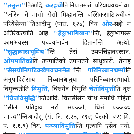
‘‘तनुत्ता’’
तिआदि.
करहची
ति निपातमत्तं, परियायवचनं वा.
‘‘ओरेन चे मासो सेसो गिम्हानन्ति वस्सिकसाटिकचीवरं
परियेसेय्या’’तिआदीसु (पारा. ६२७) विय
ओर
-सद्दो न
अतिरेकत्थोति आह
‘‘हेट्ठाभागियान’’
न्ति, हेट्ठाभागस्स
कामभवस्स पच्चयभावेन हितानन्ति अत्थो.
‘‘सुद्धावासभूमिय’’
न्ति
तेसं उपपत्तिट्ठानदस्सनं.
ओपपातिको
ति उपपातिको उपपातने साधुकारी. तेनाह
‘‘सेसयोनिपटिक्खेपवचनमेत’’
न्ति
परिनिब्बानधम्मो
ति
अनुपादिसेसाय निब्बानधातुया परिनिब्बानसभावो.
विमुच्चतीति
विमुत्ति,
चित्तमेव विमुत्ति
चेतोविमुत्ती
ति वुत्तं
‘‘चित्तविसुद्धि’’
न्तिआदि. चित्तसीसेन चेत्थ समाधि गहितो
‘‘सीले पतिट्ठाय नरो सपञ्ञो, चित्तं पञ्ञञ्च
भावय’’न्तिआदीसु (सं. नि. १.२३, १९२; पेटको. २२; मि.
प. १.१.९) विय.
पञ्ञाविमुत्ति
न्ति एत्थापि एसेव नयो.