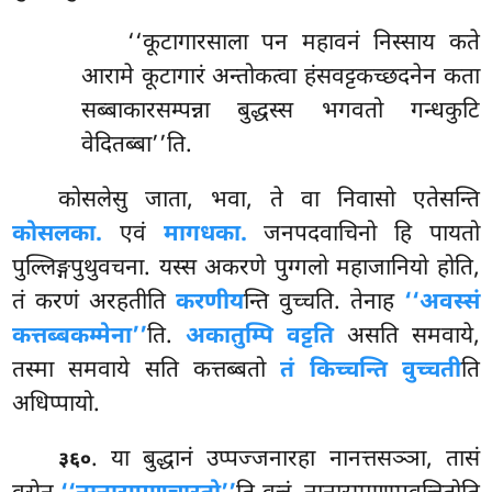
‘‘कूटागारसाला पन महावनं निस्साय कते
आरामे कूटागारं अन्तोकत्वा हंसवट्टकच्छदनेन कता
सब्बाकारसम्पन्ना बुद्धस्स भगवतो गन्धकुटि
वेदितब्बा’’ति.
कोसलेसु जाता, भवा, ते वा निवासो एतेसन्ति
कोसलका.
एवं
मागधका.
जनपदवाचिनो हि पायतो
पुल्लिङ्गपुथुवचना. यस्स अकरणे पुग्गलो महाजानियो होति,
तं करणं अरहतीति
करणीय
न्ति वुच्चति. तेनाह
‘‘अवस्सं
कत्तब्बकम्मेना’’
ति.
अकातुम्पि वट्टति
असति समवाये,
तस्मा समवाये सति कत्तब्बतो
तं किच्चन्ति वुच्चती
ति
अधिप्पायो.
. या बुद्धानं उप्पज्जनारहा नानत्तसञ्ञा, तासं
३६०