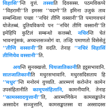
विहासि’’
न्ति वुत्तं.
तस्सा
ति दिवसस्स. पठमविकप्पे
‘‘विहरामी’’ति इमस्स ‘‘यदग्गे’’ति इमिना उजुकं ताव
सम्बन्धित्वा पच्छा ‘‘नचिरं तीणि वस्सानी’’ति पमाणवचनं
योजेतब्बं. दुतियविकप्पे पन ‘‘नचिरं तीणि वस्सानी’’ति
इमेहिपि कुटिलं सम्बन्धो कत्तब्बो.
नचिर
न्ति चेतं
भावनपुंसकं, अच्चन्तसञ्ञोगं वा. तञ्हि पमाणतो विसेसेतुं
‘‘तीणि वस्सानी’’
ति वदति. तेनाह
‘‘नचिरं विहासिं
तीणियेव वस्सानी’’
ति.
अय
न्ति सुनक्खत्तो.
पियजातिकानी
ति इट्ठसभावानि.
सातजातिकानी
ति मधुरसभावानि. मधुरसदिसताय हि
‘‘मधुर’’
न्ति मनोरमं वुच्चति. आरम्मणं करोन्तेन कामेन
उपसंहितानीति
कामूपसंहितानि,
कामनीयानि. तेनाह
‘‘कामस्सादयुत्तानी’’
ति, आरम्मणिकेन कामसङ्खातेन
अस्सादेन सञ्ञुत्तानि, कामसङ्खातस्स वा अस्सादस्स