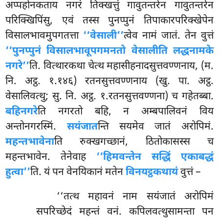
अप्पहोनकताय नगरं तिक्खत्तुं गावुतन्तरेन गावुतन्तरेन
परिक्खिपिंसु, एवं तस्स पुनप्पुनं तिपाकारपरिक्खेपेन
विसालभावमुपगतत्ता
‘‘वेसाली’’
त्वेव नामं जातं. तेन वुत्तं
‘‘पुनप्पुनं विसालभावूपगमनतो वेसालीति लद्धनामके
नगरे’’
ति. वित्थारकथा चेत्थ महासीहनादसुत्तवण्णनाय, (म.
नि. अट्ठ. १.१४६) रतनसुत्तवण्णनाय (खु. पा. अट्ठ.
वेसालिवत्थु; सु. नि. अट्ठ. १.रतनसुत्तवण्णना) च गहेतब्बा.
बहिनगरे
ति नगरतो बहि, न अम्बपालिवनं विय
अन्तोनगरस्मिं.
सयंजात
न्ति सयमेव जातं अरोपिमं.
महन्तभावेना
ति रुक्खगच्छानं, ठितोकासस्स च
महन्तभावेन. तेनेवाह
‘‘हिमवन्तेन सद्धिं एकाबद्धं
हुत्वा’’
ति. यं पन वेनयिकानं मतेन
विनयट्ठकथायं
वुत्तं –
‘‘तत्थ महावनं नाम सयंजातं अरोपिमं
सपरिच्छेदं महन्तं वनं. कपिलवत्थुसामन्ता पन