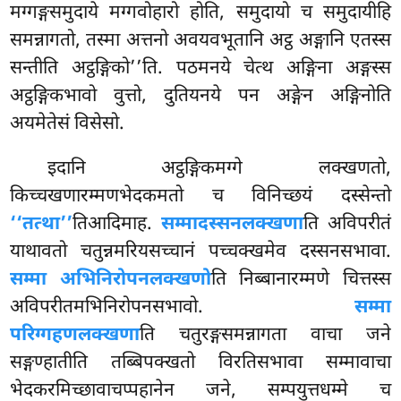
मग्गङ्गसमुदाये
मग्गवोहारो होति, समुदायो च समुदायीहि
समन्नागतो, तस्मा अत्तनो अवयवभूतानि अट्ठ अङ्गानि एतस्स
सन्तीति अट्ठङ्गिको’’ति. पठमनये चेत्थ अङ्गिना अङ्गस्स
अट्ठङ्गिकभावो वुत्तो, दुतियनये पन अङ्गेन अङ्गिनोति
अयमेतेसं विसेसो.
इदानि अट्ठङ्गिकमग्गे लक्खणतो,
किच्चखणारम्मणभेदकमतो च विनिच्छयं दस्सेन्तो
‘‘तत्था’’
तिआदिमाह.
सम्मादस्सनलक्खणा
ति अविपरीतं
याथावतो चतुन्नमरियसच्चानं पच्चक्खमेव दस्सनसभावा.
सम्मा अभिनिरोपनलक्खणो
ति निब्बानारम्मणे चित्तस्स
अविपरीतमभिनिरोपनसभावो.
सम्मा
परिग्गहणलक्खणा
ति चतुरङ्गसमन्नागता वाचा जने
सङ्गण्हातीति तब्बिपक्खतो विरतिसभावा सम्मावाचा
भेदकरमिच्छावाचप्पहानेन जने, सम्पयुत्तधम्मे च