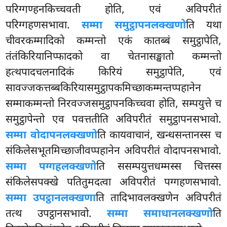
परिग्गण्हनकिच्चवती होति, एवं अविपरीतं
परिग्गहणसभावा.
सम्मा समुट्ठापनलक्खणो
ति यथा
चीवरकम्मादिको कम्मन्तो एकं कातब्बं समुट्ठापेति,
तंतंकिरियानिप्फादको वा चेतनासङ्खातो कम्मन्तो
हत्थपादचलनादिकं किरियं समुट्ठापेति, एवं
सावज्जकत्तब्बकिरियासमुट्ठापकमिच्छाकम्मन्तप्पहानेन
सम्माकम्मन्तो निरवज्जसमुट्ठापनकिच्चवा होति, सम्पयुत्ते च
समुट्ठापेन्तो एव पवत्ततीति अविपरीतं समुट्ठापनसभावो.
सम्मा वोदापनलक्खणो
ति कायवाचानं, खन्धसन्तानस्स च
संकिलेसभूतमिच्छाजीवप्पहानेन अविपरीतं वोदापनसभावो.
सम्मा पग्गहलक्खणो
ति ससम्पयुत्तधम्मस्स चित्तस्स
संकिलेसपक्खे पतितुमदत्वा
अविपरीतं पग्गहणसभावो.
सम्मा उपट्ठानलक्खणा
ति तादिभावलक्खणेन अविपरीतं
तत्थ उपट्ठानसभावो.
सम्मा समाधानलक्खणो
ति