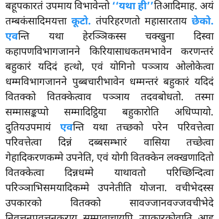
बहूपकारतं उपमाय विभावेन्तो
‘‘यथा ही’’
तिआदिमाह. अयं
तम्बकंसादिमयत्ता
कूटो.
तंपरिहरणतो महासारताय
छेको.
एव
न्ति यथा हेरञ्ञिकस्स चक्खुना दिस्वा
कहापणविभागजानने किरियासाधकतमभावेन करणन्तरं
बहुकारं यदिदं हत्थो, एवं योगिनो पञ्ञाय ओलोकेत्वा
धम्मविभागजानने पुब्बचारीभावेन धम्मन्तरं बहुकारं यदिदं
वितक्को वितक्केत्वाव पञ्ञाय तदवबोधतो. तस्मा
सम्मासङ्कप्पो सम्मादिट्ठिया बहुकारोति अधिप्पायो.
दुतियउपमायं
एव
न्ति यथा तच्छको परेन परिवत्तेत्वा
परिवत्तेत्वा दिन्नं दब्बसम्भारं वासिया तच्छेत्वा
गेहादिकरणकम्मे उपनेति, एवं योगी वितक्केन लक्खणादितो
वितक्केत्वा दिन्नधम्मे याथावतो परिच्छिन्दित्वा
परिञ्ञाभिसमयादिकम्मे उपनेतीति योजना. वचीभेदस्स
उपकारको वितक्को सावज्जानवज्जवचीभेदे
निवत्तनपवत्तनकराय सम्मावाचायपि उपकारकोवाति आह