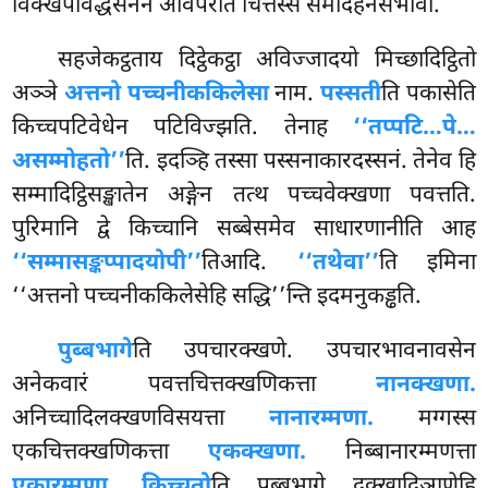
विक्खेपविद्धंसनेन अविपरीतं चित्तस्स समादहनसभावो.
सहजेकट्ठताय दिट्ठेकट्ठा अविज्जादयो मिच्छादिट्ठितो
अञ्ञे
अत्तनो पच्चनीककिलेसा
नाम.
पस्सती
ति पकासेति
किच्चपटिवेधेन पटिविज्झति. तेनाह
‘‘तप्पटि…पे…
असम्मोहतो’’
ति. इदञ्हि तस्सा पस्सनाकारदस्सनं. तेनेव हि
सम्मादिट्ठिसङ्खातेन अङ्गेन तत्थ पच्चवेक्खणा पवत्तति.
पुरिमानि द्वे किच्चानि सब्बेसमेव साधारणानीति आह
‘‘सम्मासङ्कप्पादयोपी’’
तिआदि.
‘‘तथेवा’’
ति इमिना
‘‘अत्तनो पच्चनीककिलेसेहि सद्धि’’न्ति इदमनुकड्ढति.
पुब्बभागे
ति
उपचारक्खणे. उपचारभावनावसेन
अनेकवारं पवत्तचित्तक्खणिकत्ता
नानक्खणा.
अनिच्चादिलक्खणविसयत्ता
नानारम्मणा.
मग्गस्स
एकचित्तक्खणिकत्ता
एकक्खणा.
निब्बानारम्मणत्ता
एकारम्मणा. किच्चतो
ति पुब्बभागे दुक्खादिञाणेहि