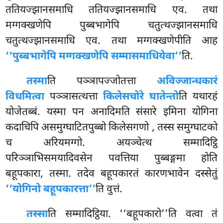
ततियज्झानसमाधि ततियज्झानसमाधि एव. तथा
मग्गक्खणेपि पुब्बभागेपि चतुत्थज्झानसमाधि
चतुत्थज्झानसमाधि एव. तथा मग्गक्खणेपीति आह
‘‘पुब्बभागेपि मग्गक्खणेपि सम्मासमाधियेवा’’
ति.
तस्मा
ति पञ्ञापज्जोतत्ता
अविज्जान्धकारं
विधमित्वा
पञ्ञासत्थत्ता
किलेसचोरे घातेन्तो
ति यथारहं
योजेतब्बं. यस्मा पन अनादिमति संसारे इमिना योगिना
कदाचिपि असमुग्घाटितपुब्बो किलेसगणो
, तस्स समुग्घाटको
च अरियमग्गो. अयञ्चेत्थ सम्मादिट्ठि
परिञ्ञाभिसमयादिवसेन पवत्तिया पुब्बङ्गमा होति
बहूपकारा, तस्मा. तदेव बहूपकारतं कारणभावेन दस्सेतुं
‘‘योगिनो बहूपकारत्ता’’
ति वुत्तं.
तस्सा
ति सम्मादिट्ठिया. ‘‘बहूपकारो’’ति वत्वा तं