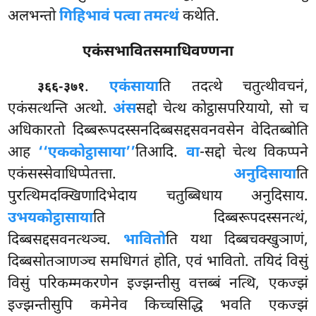
अलभन्तो
गिहिभावं पत्वा तमत्थं
कथेति.
एकंसभावितसमाधिवण्णना
.
एकंसाया
ति तदत्थे चतुत्थीवचनं,
३६६-३७१
एकंसत्थन्ति अत्थो.
अंस
सद्दो चेत्थ कोट्ठासपरियायो, सो च
अधिकारतो दिब्बरूपदस्सनदिब्बसद्दसवनवसेन वेदितब्बोति
आह
‘‘एककोट्ठासाया’’
तिआदि.
वा
-सद्दो चेत्थ विकप्पने
एकंसस्सेवाधिप्पेतत्ता.
अनुदिसाया
ति
पुरत्थिमदक्खिणादिभेदाय चतुब्बिधाय अनुदिसाय.
उभयकोट्ठासाया
ति दिब्बरूपदस्सनत्थं,
दिब्बसद्दसवनत्थञ्च.
भावितो
ति यथा दिब्बचक्खुञाणं,
दिब्बसोतञाणञ्च समधिगतं होति, एवं भावितो. तयिदं विसुं
विसुं परिकम्मकरणेन इज्झन्तीसु वत्तब्बं नत्थि, एकज्झं
इज्झन्तीसुपि कमेनेव किच्चसिद्धि भवति एकज्झं