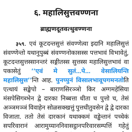
६. महालिसुत्तवण्णना
ब्राह्मणदूतवत्थुवण्णना
. एवं
कूटदन्तसुत्तं संवण्णेत्वा इदानि महालिसुत्तं
३५९
संवण्णेन्तो यथानुपुब्बं संवण्णनोकासस्स पत्तभावं विभावेतुं,
कूटदन्तसुत्तस्सानन्तरं सङ्गीतस्स सुत्तस्स महालिसुत्तभावं वा
पकासेतुं
‘‘एवं मे सुतं…पे… वेसालियन्ति
महालिसुत्त’’
न्ति आह.
पुनप्पुनं विसालभावूपगमनतो
ति
एत्थायं सङ्खेपो – बाराणसिरञ्ञो किर अग्गमहेसिया
मंसपेसिगब्भेन द्वे दारका निब्बत्ता धीता च पुत्तो च, तेसं
अञ्ञमञ्ञं विवाहेन सोळसक्खत्तुं पुत्तधीतुवसेन द्वे द्वे दारका
विजाता. ततो तेसं दारकानं यथाक्कमं वड्ढेन्तानं पच्चेकं
सपरिवारानं आरामुय्याननिवासट्ठानपरिवारसम्पत्तिं गहेतुं