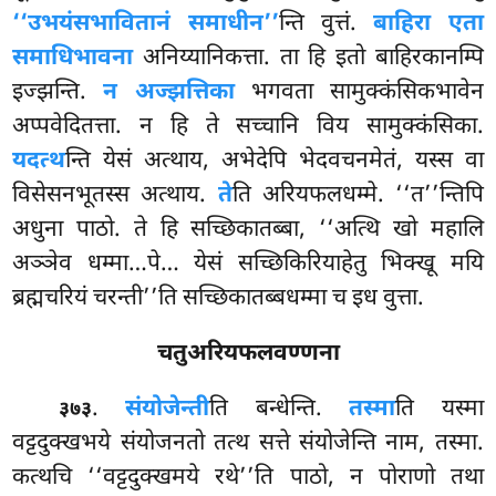
‘‘उभयंसभावितानं समाधीन’’
न्ति वुत्तं.
बाहिरा एता
समाधिभावना
अनिय्यानिकत्ता. ता हि इतो बाहिरकानम्पि
इज्झन्ति.
न अज्झत्तिका
भगवता सामुक्कंसिकभावेन
अप्पवेदितत्ता. न हि ते सच्चानि विय सामुक्कंसिका.
यदत्थ
न्ति येसं अत्थाय, अभेदेपि भेदवचनमेतं, यस्स वा
विसेसनभूतस्स अत्थाय.
ते
ति अरियफलधम्मे. ‘‘त’’न्तिपि
अधुना पाठो. ते हि सच्छिकातब्बा, ‘‘अत्थि खो महालि
अञ्ञेव धम्मा…पे… येसं सच्छिकिरियाहेतु भिक्खू मयि
ब्रह्मचरियं चरन्ती’’ति सच्छिकातब्बधम्मा च इध वुत्ता.
चतुअरियफलवण्णना
.
संयोजेन्ती
ति
बन्धेन्ति.
तस्मा
ति यस्मा
३७३
वट्टदुक्खभये संयोजनतो तत्थ सत्ते संयोजेन्ति नाम, तस्मा.
कत्थचि ‘‘वट्टदुक्खमये रथे’’ति पाठो, न पोराणो तथा