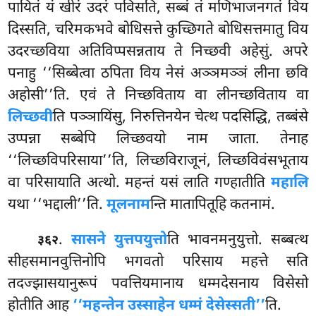
पायितं यं खीरं उदरं पविसति, सब्बं तं मणिभाजनगतं विय
दिस्सति, चरिमकभवे बोधिसत्ते कुच्छिगते बोधिसत्तमातु विय
उदरच्छविया अतिविप्पसन्नताय ते निच्छवी अहेसुं. अपरे
पनाहु ‘‘सिब्बेत्वा ठपिता विय नेसं अञ्ञमञ्ञं लीना छवि
अहोसी’’ति. एवं ते निच्छविताय वा लीनच्छविताय वा
लिच्छवी
ति पञ्ञायिंसु, निरुत्तिनयेन चेत्थ पदसिद्धि, तब्बंसे
उप्पन्ना सब्बेपि लिच्छवयो नाम जाता. तेनाह
‘‘लिच्छविपरिसाया’’ति, लिच्छविराजूनं, लिच्छविवंसभूताय
वा परिसायाति अत्थो. महन्तं यसं लाति गण्हातीति
महालि
यथा ‘‘भद्दाली’’ति.
मूलनाम
न्ति मातापितूहि कतनामं.
.
सासने युत्तपयुत्तो
ति भावनमनुयुत्तो. सब्बत्थ
३६२
सीहसमानवुत्तिनोपि भगवतो परिसाय महत्ते सति
तदज्झासयानुरूपं पवत्तियमानाय धम्मदेसनाय विसेसो
होतीति आह
‘‘महन्तेन उस्साहेन धम्मं देसेस्सती’’
ति.