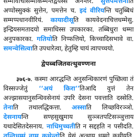
सम्मावाचासम्माकम्मन्तद्वयस्स अनन्तरं.
सुत्तपमत्तेना
ति
अप्पोस्सुक्कं सुत्तेन, पमत्तेन च.
इदं वीरिय
न्ति चतुब्बिधं
सम्मप्पधानवीरियं.
कायादीसू
ति कायवेदनाचित्तधम्मेसु.
इन्द्रियसमतादयो समाधिस्स उपकारका. तब्बिधुरा
धम्मा
अनुपकारका.
गतियो
ति निप्फत्तियो, किच्चादिसभावे वा.
समन्वेसित्वा
ति उपधारेत्वा, हेतुम्हि चायं त्वापच्चयो.
द्वेपब्बजितवत्थुवण्णना
. कस्मा आरद्धन्ति अनुसन्धिकारणं पुच्छित्वा तं
३७६-७
विस्सज्जेतुं
‘‘अयं किरा’’
तिआदि वुत्तं तेन
अज्झासयानुसन्धिवसेनायं उपरि देसना पवत्ताति दस्सेति.
तेना
ति तथालद्धिकत्ता.
अस्सा
ति लिच्छविरञ्ञो.
देसनाय
न्ति सण्हसुखुमाय सुञ्ञतपटिसञ्ञुत्ताय
यथादेसितदेसनाय.
नाधिमुच्चती
ति न सद्दहति न पसीदति.
तन्तिधम्मं नाम कथेन्तो
ति येसं अत्थाय धम्मो कथीयति,