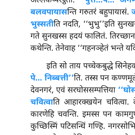
अल्लकप्परट्ठतो.
‘‘पुत्तं…पे… अग
बलवपायास
न्ति गरुतरं बहुपायासं.
ज
भुस्सती
ति नदति, ‘‘भुभु’’इति सुनखसद
गते सुनखस्स हदयं फालितं. तिरच्छाना
कथेन्ति. तेनेवाह ‘‘गहनञ्हेतं भन्ते यद
इति सो ताय पच्चेकबुद्धे सिनेह
पे… निब्बत्ती’’
ति. तस्स पन कण्णमूल
देवनगरं, एवं सरघोससम्पत्तिया
‘‘घोस
चवित्वा
ति आहारक्खयेन चवित्वा. द
कारणेहि चवन्ति. इमस्स पन कामगुण
कुच्छिस्मिं पटिसन्धिं गण्हि. नगरसोभ