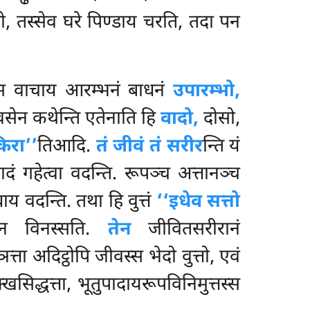
ो, तस्सेव घरे पिण्डाय चरति, तदा पन
स वाचाय आरम्भनं बाधनं
उपारम्भो,
ावसेन कथेन्ति एतेनाति हि
वादो,
दोसो,
िरा’’
तिआदि.
तं जीवं तं सरीर
न्ति यं
वादं गहेत्वा वदन्ति. रूपञ्च अत्तानञ्च
य वदन्ति. तथा हि वुत्तं
‘‘इधेव सत्तो
ेन विनस्सति.
तेन
जीवितसरीरानं
ा अदिट्ठोपि जीवस्स भेदो वुत्तो, एवं
सिद्धत्ता, भूतुपादायरूपविनिमुत्तस्स