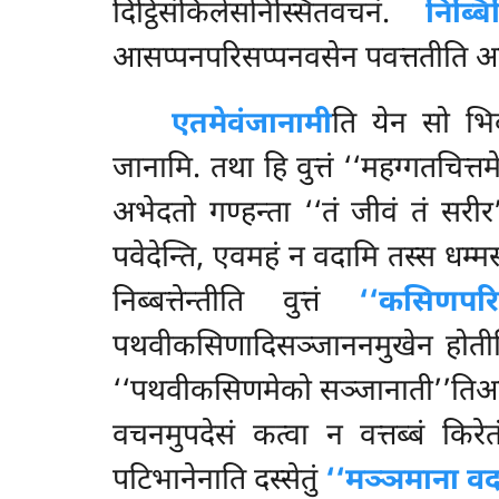
दिट्ठिसंकिलेसनिस्सितवचनं.
निब्
आसप्पनपरिसप्पनवसेन पवत्ततीति अत
एतमेवं
जानामी
ति येन सो भिक्
जानामि. तथा हि वुत्तं ‘‘महग्गतचित्तम
अभेदतो गण्हन्ता ‘‘तं जीवं तं सरीर’
पवेदेन्ति, एवमहं न वदामि तस्स धम्मस
निब्बत्तेन्तीति वुत्तं
‘‘कसिणपरिक
पथवीकसिणादिसञ्जाननमुखेन होतीति
‘‘पथवीकसिणमेको सञ्जानाती’’तिआदि.
वचनमुपदेसं कत्वा न वत्तब्बं किरे
पटिभानेनाति दस्सेतुं
‘‘मञ्ञमाना वदन