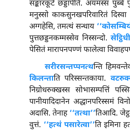
सङ्कारकूटे छड्डापेति. अयमस्स पुब्बे
मनुस्सो काकसुनखपरिवारितं दिस्वा ‘
अग्गहेसि, तमत्थं सन्धाय
‘‘कोसम्बियं
पुत्तछड्डनकम्मस्सेव निस्सन्दो.
सेट्ठि
पेसितं मारापनपण्णं फालेत्वा विवाहप
सरीरसन्तप्पनत्थ
न्ति हिमवन्
किलन्ता
ति परिस्सन्तकाया.
वटरुक
निग्रोधरुक्खस्स सोभासम्पत्तिं प
पानीयादिदानेन अद्धानपरिस्समं विन
अदासि. तेनाह
‘‘तत्था’’
तिआदि. जेट्
वुत्तं.
‘‘हत्थं पसारेत्वा’’
ति इमिना हत्