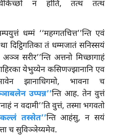
िचिकिच्छो न होति, तत्थ तत्थ
त्तं धम्मं ‘‘महग्गतचित्त’’न्ति एवं
था दिट्ठिगतिका तं धम्मजातं सनिस्सयं
ं अञ्ञ सरीर’’न्ति अत्तनो मिच्छागाहं
ाहिरका येभुय्येन कसिणज्झानानि एव
ुभावेन झानाधिगमो, भावना च
्ञाबलेन उप्पन्न’’
न्ति आह. तेन वुत्तं
ं न वदामी’’ति वुत्तं, तस्मा भगवतो
कल्लं तस्सेत’’
न्ति आहंसु, न सयं
टत्ता च सुविञ्ञेय्यमेव.