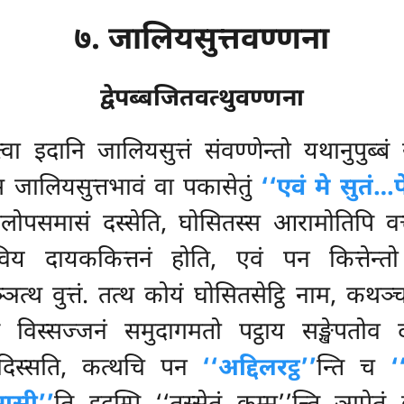
७. जालियसुत्तवण्णना
द्वेपब्बजितवत्थुवण्णना
ेत्वा इदानि जालियसुत्तं संवण्णेन्तो यथानुपुब्ब
स्स जालियसुत्तभावं वा पकासेतुं
‘‘एवं मे सुतं…
ोपसमासं दस्सेति, घोसितस्स आरामोतिपि वत्त
िय दायककित्तनं होति, एवं पन कित्तेन्
्ञत्थ वुत्तं. तत्थ कोयं घोसितसेट्ठि नाम, कथ
 विस्सज्जनं समुदागमतो पट्ठाय सङ्खेपतोव द
ु दिस्सति, कत्थचि पन
‘‘अद्दिलरट्ठ’’
न्ति च
‘