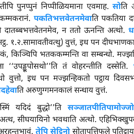
तीपि पुनप्पुनं निप्पीळियमाना
एवमाह.
सो
ति 
सकम्मकरानं.
पकतिभत्तवेतनमेवा
ति पकतिया दा
े दातब्बभत्तवेतनमेव, न ततो ऊनन्ति अत्थो.
ध
्ठ. १.२.सामावतीवत्थु) वुत्तं, इध पन दीघभाणक
ं, किञ्चिपि भतककम्मन्ति वा सम्बन्धो. मज्झ
ा ‘‘उपड्ढूपोसथो’’ति तं वोहरन्तीति दस्सेति.
ोसथो वुत्तो, इध पन मज्झन्हिकतो पट्ठाय दिवस
दहेवा
ति अरुणुग्गमनकालं सन्धाय वुत्तं.
मिं यदिदं बुद्धो’’ति
सञ्जातपीतिपामोज्ज
 अत्थ, सीघयायिनो भवथाति अत्थो. एहिभिक्खुपब
 अरहन्तभावं.
तेपि सेट्ठिनो
सोतापत्तिफले पतिट्ठाय