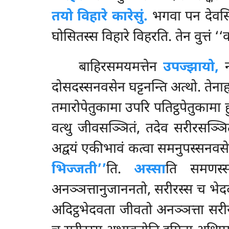
तयो विहारे कारेसुं.
भगवा पन देवसिकं
घोसितस्स विहारे विहरति. तेन वुत्तं ‘
बाहिरसमयमत्तेन
उपज्झायो,
न
दोसदस्सनवसेन घट्टनन्ति अत्थो. तेना
तमारोपेतुकामा उपरि पतिट्ठपेतुकामा
वत्थु जीवसञ्ञितं, तदेव सरीरसञ्ञि
अद्वयं एकीभावं कत्वा समनुपस्सनवसेन,
भिज्जती’’
ति.
अस्सा
ति समणस्
अनञ्ञत्तानुजाननतो, सरीरस्स च भेददस
अदिट्ठभेदवता जीवतो अनञ्ञत्ता सरीरस