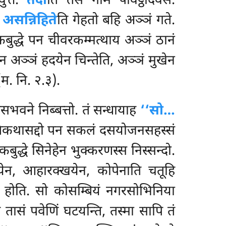
ुत्तं.
तदा
ति तेसं गामं पविट्ठदिवसे.
.
असन्निहिते
ति गेहतो बहि अञ्ञं गते.
कबुद्धे पन चीवरकम्मत्थाय अञ्ञं ठानं
न अञ्ञं हदयेन चिन्तेति, अञ्ञं मुखेन
(म. नि. २.३).
सभवने निब्बत्तो. तं सन्धायाह
‘‘सो…
कथासद्दो पन सकलं दसयोजनसहस्सं
ुद्धे सिनेहेन भुक्करणस्स निस्सन्दो.
येन, आहारक्खयेन, कोपेनाति चतूहि
ं होति. सो कोसम्बियं नगरसोभिनिया
ि तासं पवेणिं घटयन्ति, तस्मा सापि तं