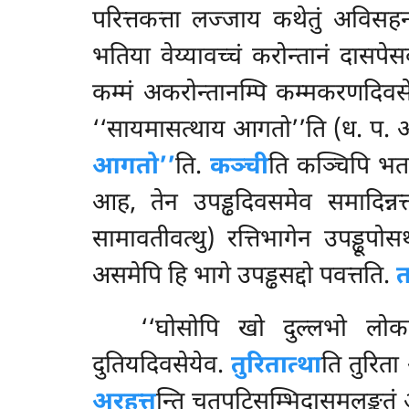
परित्तकत्ता लज्जाय कथेतुं अविसहन्
भतिया वेय्यावच्चं करोन्तानं दासपे
कम्मं अकरोन्तानम्पि कम्मकरणदिवस
‘‘सायमासत्थाय आगतो’’ति (ध. प. अट
आगतो’’
ति.
कञ्ची
ति कञ्चिपि भतक
आह, तेन उपड्ढदिवसमेव समादिन्नत्त
सामावतीवत्थु) रत्तिभागेन उपड्ढूप
असमेपि हि भागे उपड्ढसद्दो पवत्तति.
त
‘‘घोसोपि खो दुल्लभो लोकस्
दुतियदिवसेयेव.
तुरितात्था
ति तुरिता
अरहत्त
न्ति चतुपटिसम्भिदासमलङ्कतं