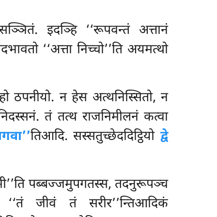
्ञितं. इदञ्हि ‘‘रूपवन्तं अत्तानं
दभावतो ‘‘अत्ता निच्चो’’ति अयमत्थो
ञ्हो ठपनीयो. न हेस अत्थनिस्सितो, न
 निदस्सनं. तं तत्थ राजनिमीलनं कत्वा
गवा’’
तिआदि. सस्सतुच्छेददिट्ठियो
द्वे
ामी’’ति पब्बज्जमुपगतस्स, तदनुरूपञ्च
पनं ‘‘तं जीवं तं सरीर’’न्तिआदिकं