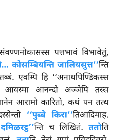
ं संवण्णनोकासस्स पत्तभावं विभावेतुं,
पे… कोसम्बियन्ति जालियसुत्त’’
न्ति
ब्बं. एवम्पि हि ‘‘अनाथपिण्डिकस्स
तो आयस्मा आनन्दो अञ्ञेपि तस्स
ञ्चानेन आरामो कारितो, कथं पन तत्थ
स्सेन्तो
‘‘पुब्बे किरा’’
तिआदिमाह.
‘दमिळरट्ठ’’
न्ति च लिखितं.
ततो
ति