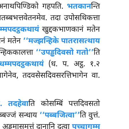
अनाथपिण्डिको गहपति.
भतकान
न्ति
तब्बभत्तवेतनमेव. तदा उपोसथिकत्ता
म्मपदट्ठकथायं
खुद्दकभाणकानं मतेन
ानं मतेन
‘‘मज्झन्हिके पातरासत्थाय
न्हिककालत्ता
‘‘उपड्ढदिवसो गतो’’
ति
धम्मपदट्ठकथायं
(ध. प. अट्ठ. १.२
भागेनेव, तदवसेसदिवसरत्तिभागेन वा.
ो. तदहेवा
ति कोसम्बिं पत्तदिवसतो
्बज्जं सन्धाय
‘‘पब्बजित्वा’’
ति वुत्तं.
 अड्ढमासमत्तं दानानि दत्वा
पच्चागम्म