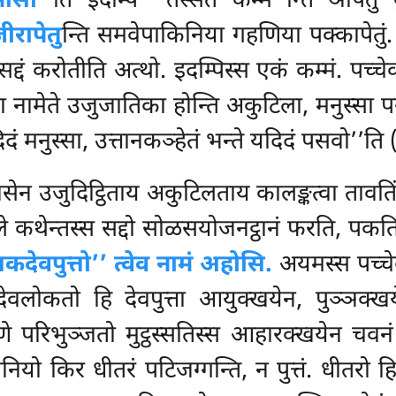
मासी’’
ति इदम्पि ‘‘तस्सेतं कम्म’’न्ति ञापेतुं व
ीरापेतु
न्ति समवेपाकिनिया गहणिया पक्कापेतुं
्दं करोतीति अत्थो. इदम्पिस्स एकं कम्मं. पच्चे
 नामेते उजुजातिका होन्ति अकुटिला, मनुस्सा प
िदं मनुस्सा, उत्तानकञ्हेतं भन्ते यदिदं पसवो’’ति 
वसेन उजुदिट्ठिताय अकुटिलताय कालङ्कत्वा तावतिं
े कथेन्तस्स
सद्दो सोळसयोजनट्ठानं
फरति, पकति
कदेवपुत्तो’’ त्वेव नामं अहोसि.
अयमस्स पच्चेकब
ेवलोकतो हि देवपुत्ता आयुक्खयेन, पुञ्ञक्ख
े परिभुञ्जतो मुट्ठस्सतिस्स आहारक्खयेन चवन
िनियो किर धीतरं पटिजग्गन्ति, न पुत्तं. धीतरो ह