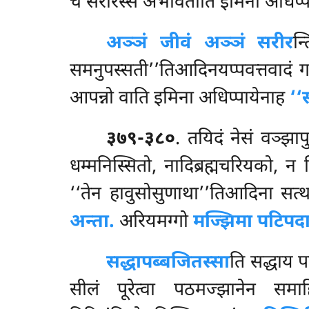
च सरीरस्स अभावतोति इमिना अधिप्
अञ्ञं जीवं अञ्ञं सरीर
न्
समनुपस्सती’’तिआदिनयप्पवत्तवादं गहेत
आपन्नो वाति इमिना अधिप्पायेनाह
‘‘
३७९-३८०
. तयिदं नेसं वञ्झा
धम्मनिस्सितो, नादिब्रह्मचरियको, न 
‘‘तेन हावुसोसुणाथा’’तिआदिना सत
अन्ता.
अरियमग्गो
मज्झिमा पटिपदा
सद्धापब्बजितस्सा
ति सद्धाय प
सीलं पूरेत्वा पठमज्झानेन समाह