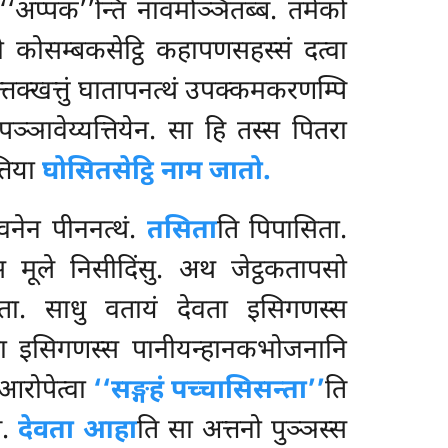
ं ‘‘अप्पक’’न्ति नावमञ्ञितब्बं. तमेको
तो कोसम्बकसेट्ठि कहापणसहस्सं दत्वा
त्तक्खत्तुं घातापनत्थं उपक्कमकरणम्पि
पञ्ञावेय्यत्तियेन. सा हि तस्स पितरा
्तिया
घोसितसेट्ठि नाम जातो.
वनेन पीननत्थं.
तसिता
ति पिपासिता.
स्स मूले निसीदिंसु. अथ जेट्ठकतापसो
देवता. साधु वतायं देवता इसिगणस्स
उत्वा इसिगणस्स पानीयन्हानकभोजनानि
आरोपेत्वा
‘‘सङ्गहं पच्चासिसन्ता’’
ति
ि.
देवता आहा
ति सा अत्तनो पुञ्ञस्स