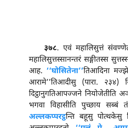
३७८
. एवं
महालिसुत्तं संवण्ण
महालिसुत्तस्सानन्तरं सङ्गीतस्स सुत्त
आह.
‘‘घोसितेना’’
तिआदिना मज्झेल
आरामे’’तिआदीसु (पारा. २३४) व
दिट्ठानुगतिआपज्जने नियोजेतीति अञ
भगवा विहासीति पुच्छाय सब्बं तं
अल्लकप्परट्ठ
न्ति बहूसु पोत्थकेस