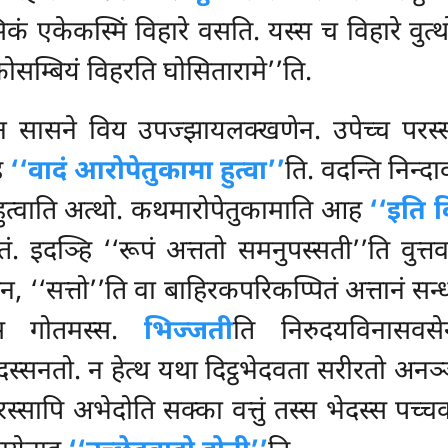
 एकेकस्मिं विहारे वसति. यस्स च विहारे वुत्थ
‘कोसम्बियं विहरति घोसितारामे’’ति.
 सासने विय उपज्झायलक्खणेन. उपेच्च परस्
ह
‘‘वादं आरोपेतुकामा हुत्वा’’
ति. वदन्ति निन्द
 हुत्वाति अत्थो. कथमारोपेतुकामाति आह
‘‘इति क
तं. इदञ्हि ‘‘रूपं अत्ततो समनुपस्सती’’ति
वुत्त
 ‘‘सत्तो’’ति वा बाहिरकपरिकप्पितं अत्तानं सन्धा
स गोतमस्स.
भिज्जती
ति निरुदयविनासवस
्सनतो. न हेत्थ यथा दिट्ठभेदवता सरीरतो अनञ्ञत्त
्सापि अभेदोति सक्का वत्तुं तस्स भेदस्स पच्चक्ख