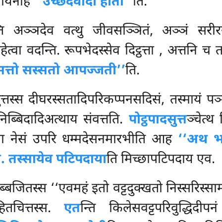
पायेनाह
‘‘उच्छेदवादो होती’’
ति.
ति अञ्ञदेव वत्थु जीवसञ्ञितं, अञ्ञं सरीरसञ
्वा वदन्ति. रूपभेदस्सेव दिट्ठत्ता
, अत्तनि च त
सत्तो सस्सतो आपज्जती’’
ति.
पुत्तस्स दीघरस्सतादिपरिकप्पनसदिसं, तस्मायं प
निब्बिदादिअत्थाय संवत्तति.
पोट्ठपादसुत्त
ञ्चेत्थ
्था नेसं उपरि धम्मदेसनमारभीति आह
‘‘अथ भ
. तस्सायेव पटिपदाया
ति मिच्छापटिपदाय एव.
ब्बजितस्स ‘‘एवमहं इतो वट्टदुक्खतो निस्सरिस्स
ितचित्तस्स.
एत
न्ति किलेसवट्टपरिवुद्धिदी