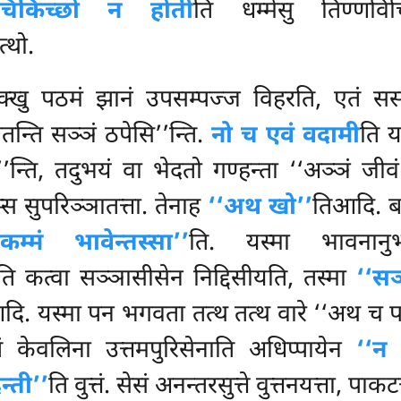
बिचिकिच्छो न होती
ति धम्मेसु तिण्णव
्थो.
खु पठमं झानं उपसम्पज्ज विहरति, एतं ससम्पयु
ेतन्ति सञ्ञं ठपेसि’’न्ति.
नो च एवं वदामी
ति य
’न्ति, तदुभयं वा भेदतो गण्हन्ता ‘‘अञ्ञं जीव
्स सुपरिञ्ञातत्ता. तेनाह
‘‘अथ खो’’
तिआदि. ब
म्मं भावेन्तस्सा’’
ति. यस्मा भावनान
 कत्वा सञ्ञासीसेन निद्दिसीयति, तस्मा
‘‘सञ
 यस्मा पन भगवता तत्थ तत्थ वारे ‘‘अथ च पनाह
तं केवलिना उत्तमपुरिसेनाति अधिप्पायेन
‘‘न 
्ती’’
ति वुत्तं. सेसं अनन्तरसुत्ते वुत्तनयत्ता, पाक