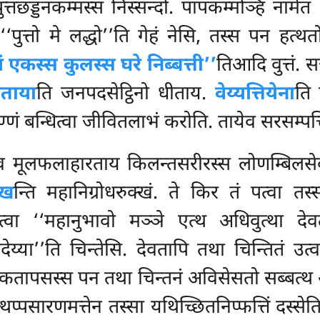
 पुत्तछड्डनकम्मस्स निस्सन्दो. पापकम्मञ्हि नामेत
‘पुत्तो मे लद्धो’’ति गेहं नेसि, तस्स पन हत्थ
 एकस्स कुलस्स घरे निब्बत्ती’’
तिआदि वुत्तं. स
धीताया
ति जनपदसेट्ठिनो धीताय.
वेय्यत्तियेना
ति 
ण्णं बन्धित्वा जीवितलाभं करोति. तायेव सरसम्पत
तेव मूलफलाहारताय किलन्तसरीरस्स लोणम्बिलसे
्ख
न्ति महानिग्रोधरुक्खं. ते किर तं पत्वा त
स्सित्वा ‘‘महानुभावो मञ्ञे एत्थ अधिवुत्था 
ोदेय्या’’ति चिन्तेसि. देवतापि तथा चिन्तितं 
ठकतापसस्स पन तथा चिन्तनं अविसेसतो सब्बत्थ 
थप्पसारणमत्तेन तस्सा यथिच्छितनिप्फत्तिं दस्सेत