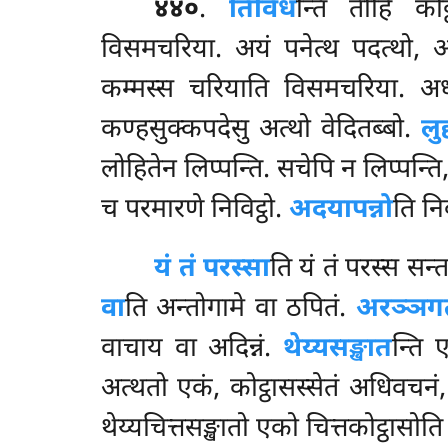
४४०
.
तिविध
न्ति तीहि कोट
विसमचरिया. अयं पनेत्थ पदत्थो, 
कम्मस्स चरियाति विसमचरिया. अध
कण्हसुक्कपदेसु अत्थो वेदितब्बो.
लुद
लोहितेन लिप्पन्ति. सचेपि न लिप्पन्त
च परमारणे निविट्ठो.
अदयापन्नो
ति नि
यं तं परस्सा
ति यं तं परस्स सन्
वा
ति अन्तोगामे वा ठपितं.
अरञ्ञगत
वाचाय वा अदिन्नं.
थेय्यसङ्खात
न्ति 
अत्थतो एकं, कोट्ठासस्सेतं अधिवचनं,
थेय्यचित्तसङ्खातो एको चित्तकोट्ठासोत