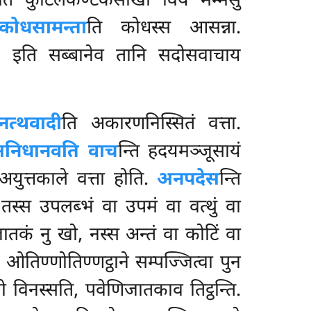
ति कुटिलकण्टकसाखा विय मम्मेसु
कोधसामन्ता
ति कोधस्स आसन्ना.
. इति सब्बानेव तानि सदोसवाचाय
त्थवादी
ति अकारणनिस्सितं वत्ता.
निधानवति वाच
न्ति हदयमञ्जूसायं
 अयुत्तकाले वत्ता होति.
अनपदेस
न्ति
ा तस्स उपलब्भं वा उपमं वा वत्थुं वा
जातकं नु खो, नस्स अन्तं वा कोटिं वा
तिण्णोतिण्णट्ठाने सम्पज्जित्वा पुन
्खो विनस्सति, पवेणिजातकाव तिट्ठन्ति.