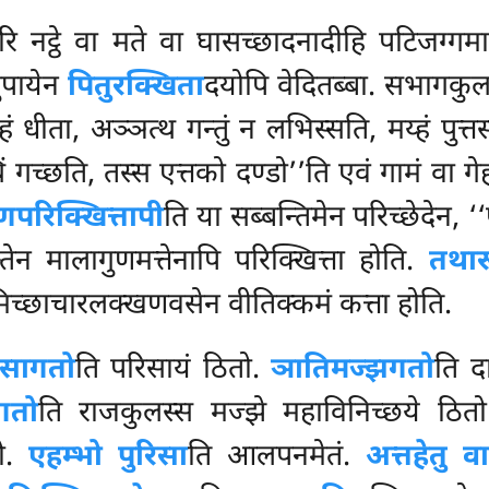
ि नट्ठे वा मते वा घासच्छादनादीहि पटिजग्गमा
ुपायेन
पितुरक्खिता
दयोपि वेदितब्बा. सभागकुल
य्हं धीता, अञ्ञत्थ गन्तुं न लभिस्सति, मय्हं पुत्त
थिं गच्छति, तस्स एत्तको दण्डो’’ति एवं गामं वा गे
परिक्खित्तापी
ति या सब्बन्तिमेन परिच्छेदेन,
ेन मालागुणमत्तेनापि परिक्खित्ता होति.
तथार
ुत्तमिच्छाचारलक्खणवसेन वीतिक्कमं कत्ता होति.
िसागतो
ति परिसायं ठितो.
ञातिमज्झगतो
ति द
गतो
ति राजकुलस्स मज्झे महाविनिच्छये ठि
तो.
एहम्भो पुरिसा
ति आलपनमेतं.
अत्तहेतु व