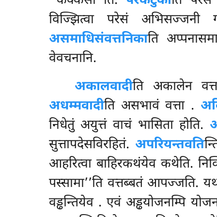
‘‘कक्कसा’’ति.
परकटुका
ति परेस
विज्झित्वा परेसं अभिसज्जनी ग
असमाधिसंवत्तनिका
ति अप्पनासम
वेवचनानि.
अकालवादी
ति अकालेन वत्
अधम्मवादी
ति असभावं वत्ता
.
अव
निधेतुं अयुत्तं वाचं भासिता होति.
अ
सुत्तापदेसविरहितं.
अपरियन्तवति
न्
आहरित्वा बाहिरकथंयेव कथेति. निक्खि
पस्सामा’’ति वत्तब्बतं आपज्जति. यथ
वड्ढन्तियेव
. एवं अड्ढयोजनम्पि योज