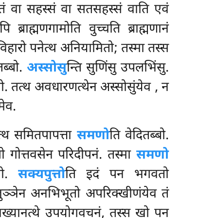
तं वा सहस्सं वा सतसहस्सं वाति एवं
 ब्राह्मणगामोति वुच्चति ब्राह्मणानं
 विहारो पनेत्थ अनियामितो; तस्मा तस्स
तब्बो.
अस्सोसु
न्ति सुणिंसु उपलभिंसु.
ो. तत्थ
अवधारणत्थेन अस्सोसुंयेव
, न
मेव.
तत्थ समितपापत्ता
समणो
ति वेदितब्बो.
 गोत्तवसेन परिदीपनं. तस्मा
समणो
्बो.
सक्यपुत्तो
ति इदं पन भगवतो
ुञ्ञेन अनभिभूतो अपरिक्खीणंयेव तं
ूताख्यानत्थे उपयोगवचनं, तस्स खो पन