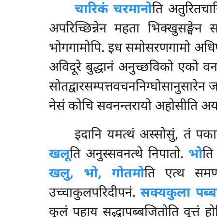
चारिकं चरमानो
ति अतुरितचा
अपरिच्छिन्नेन महता भिक्खुसङ्घेन स
भोगगामोपि. इध समोसरणगामो अधिप्
अविदूरे बुद्धानं अनुच्छविको एको व
सोतद्वारसम्पत्तवचननिग्घोसानुसारेन ज
नेसं कोचि सवनन्तरायो अहोसीति अयमत
इदानि यमत्थं अस्सोसुं, तं पका
खलू
ति अनुस्सवनत्थे निपातो.
भो
ति
खलु, भो, गोतमो
ति एत्थ समणो
उच्चाकुलपरिदीपनं.
सक्यकुला पब्
कुलं पहाय सद्धापब्बजितोति वुत्तं हो