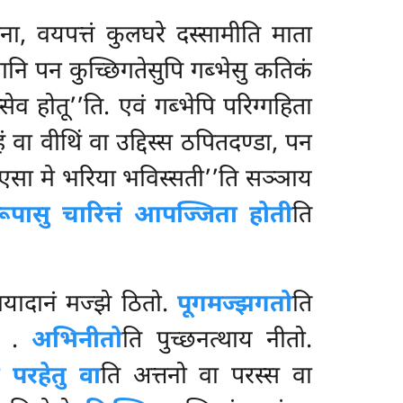
ना, वयपत्तं कुलघरे दस्सामीति माता
ानि पन कुच्छिगतेसुपि गब्भेसु कतिकं
स्सेव होतू’’ति. एवं गब्भेपि परिग्गहिता
हं वा वीथिं वा उद्दिस्स ठपितदण्डा, पन
 ‘‘एसा मे भरिया भविस्सती’’ति सञ्ञाय
ूपासु चारित्तं आपज्जिता होती
ति
ायादानं मज्झे ठितो.
पूगमज्झगतो
ति
तो
.
अभिनीतो
ति पुच्छनत्थाय नीतो.
ा परहेतु वा
ति अत्तनो वा परस्स वा