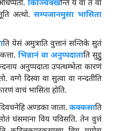
अधिप्पेतो.
किञ्चिक्ख
न्ति यं वा तं वा
ेतूति अत्थो.
सम्पजानमुसा भासिता
ा
ति येसं अमुत्राति वुत्तानं सन्तिके सुतं
ं
कत्ता.
भिन्नानं वा अनुप्पदाता
ति सुट्ठु
न्दनाय अनुप्पदाता उपत्थम्भेता कारणं
तो. वग्गे दिस्वा वा सुत्वा वा नन्दतीति
हकारणं वाचं भासिता होति.
नादिवचनेहि अण्डका जाता.
कक्कसा
ति
तं घंसमाना विय पविसति. तेन वुत्तं