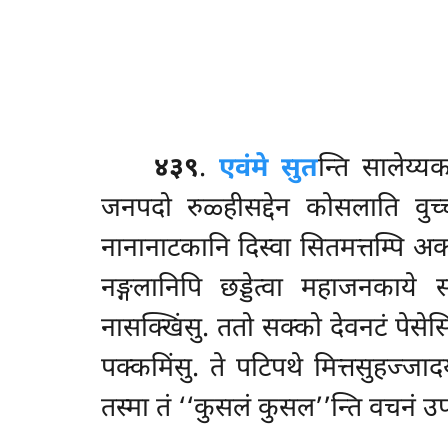
४३९
.
एवं
मे सुत
न्ति सालेय्यक
जनपदो रुळ्हीसद्देन कोसलाति वुच्
नानानाटकानि दिस्वा सितमत्तम्पि अकरो
नङ्गलानिपि छड्डेत्वा महाजनकाये स
नासक्खिंसु. ततो
सक्को देवनटं पेसेस
पक्कमिंसु. ते पटिपथे मित्तसुहज्जाद
तस्मा तं ‘‘कुसलं कुसल’’न्ति वचनं 