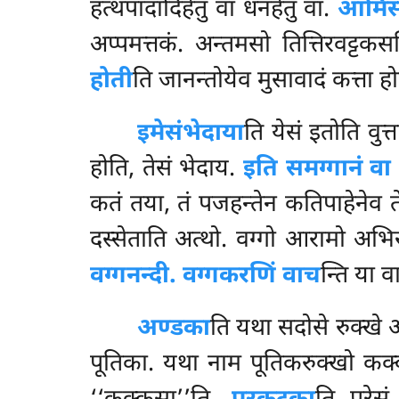
हत्थपादादिहेतु वा धनहेतु वा.
आमिसक
अप्पमत्तकं. अन्तमसो तित्तिरवट्टकस
होती
ति जानन्तोयेव मुसावादं कत्ता हो
इमेसं
भेदाया
ति येसं इतोति वुत्
होति, तेसं भेदाय.
इति समग्गानं वा
कतं तया, तं पजहन्तेन कतिपाहेनेव ते
दस्सेताति अत्थो. वग्गो आरामो अभिर
वग्गनन्दी. वग्गकरणिं वाच
न्ति या व
अण्डका
ति यथा सदोसे रुक्खे 
पूतिका. यथा नाम पूतिकरुक्खो कक्क