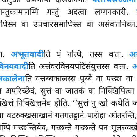
ं कटुका अमनापा दोसजननी.
पराभिसज्जनी
न्तुकामानम्पि गन्तुं अदत्वा लग्गनकारी.
ाधिस्स वा उपचारसमाधिस्स वा असंवत्तनिका
ता.
अभूतवादी
ति यं नत्थि, तस्स वत्ता.
अन
िनयवादी
ति असंवरविनयपटिसंयुत्तस्स वत्ता.
अ
कालेना
ति वत्तब्बकालस्स पुब्बे वा पच्छा वा
ति अपरिच्छेदं, सुत्तं वा जातकं वा निक्खिपित्व
त्तं निक्खित्तमेव होति. ‘‘सुत्तं नु खो कथेति 
ा वटरुक्खसाखानं गतगतट्ठाने पारोहा ओतरन्ति, ओ
नम्पि
गच्छन्तियेव, गच्छन्ते गच्छन्ते पन मूलरुक