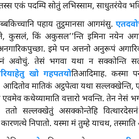
न्तस्स एकं पदम्पि सोतुं लभिस्साम, साधुतरंयेव भ
ब्बकिच्चानि पहाय तुट्ठमानसा आगमंसु.
एतदवो
्ते, कुसलं, किं अकुसल’’न्ति इमिना नयेन अगा
नगारिकपुच्छा. इमे पन अत्तनो अनुरूपं अगारिकप
ं अवोचुं. तेसं भगवा यथा न सक्कोन्ति सल्
रियाहेतु खो गहपतयो
तिआदिमाह. कस्मा पन
आदितोव मातिकं अट्ठपेत्वा यथा सल्लक्खेन्ति, एवं
 एवमेव कथेय्यामाति वत्तारो भवन्ति. तेन नेसं भग
. ततो सल्लक्खेतुं असक्कोन्तेहि वित्थारदेसन
 कारणत्थे निपातो. यस्मा मं तुम्हे याचथ, तस्माति 