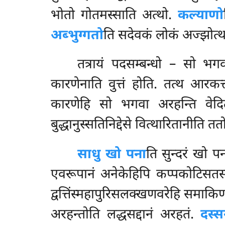
भोतो गोतमस्साति अत्थो.
कल्याणो
अब्भुग्गतो
ति सदेवकं लोकं अज्झोत्थ
तत्रायं पदसम्बन्धो – सो भ
कारणेनाति वुत्तं होति. तत्थ आरकत
कारणेहि सो भगवा अरहन्ति वेदितब
बुद्धानुस्सतिनिद्देसे वित्थारितानीति तत
साधु खो पना
ति सुन्दरं खो पन
एवरूपानं अनेकेहिपि कप्पकोटिसतसहस
द्वत्तिंस्महापुरिसलक्खणवरेहि समाक
अरहन्तोति लद्धसद्दानं अरहतं.
दस्स