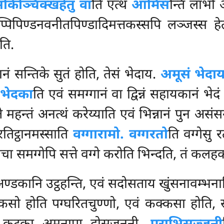
िञ्चिक्खहेतु वा
ति एत्थ
आमिस
न्ति लाभो 
प्पिपिण्डनवनीतपिण्डादिमत्तकस्सपि लञ्जस्स ह
ति.
तानं सन्तिके सुतं होति, तेसं भेदाय.
अमूसं भेदाय
 भेदका
ति एवं समग्गानं वा द्विन्नं सहायकानं भेद
 महन्तं अनत्थं करेय्याति एवं भिन्नानं पुन असंस
तिट्ठानमस्साति
वग्गारामो. वग्गरतो
ति वग्गेसु र
ाचा समग्गेपि सत्ते वग्गे करोति भिन्दति, तं कल
अण्डकानि उट्ठहन्ति, एवं सदोसताय खुंसनावम्भ
सो होति पग्घरितचुण्णो, एवं कक्कसा होति, सो