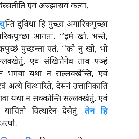
विस्सतीति एवं अज्झासयं कत्वा.
चु
न्ति दुविधा हि पुच्छा अगारिकपुच्छा
रिकपुच्छा आगता. ‘‘इमे खो, भन्ते,
ुच्छं पुच्छन्ता एतं, ‘‘को नु खो, भो
लक्खेतुं, एवं
संखित्तेनेव ताव पञ्हं
 भगवा यथा न सल्लक्खेन्ति, एवं
 अत्थे वित्थारिते, देसनं उत्तानिकाति
वा यथा न सक्कोन्ति सल्लक्खेतुं, एवं
ं याचितो वित्थारेन देसेतुं,
तेन हि
अत्थो.