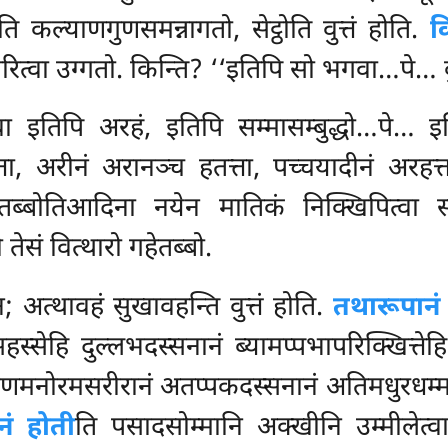
ति
कल्याणगुणसमन्नागतो, सेट्ठोति वुत्तं होति.
क
रित्वा उग्गतो. किन्ति? ‘‘इतिपि सो भगवा…पे… ब
गवा इतिपि अरहं, इतिपि सम्मासम्बुद्धो…पे
्ता, अरीनं अरानञ्च हतत्ता, पच्चयादीनं अरह
्बोतिआदिना नयेन मातिकं निक्खिपित्वा सब्
ो तेसं वित्थारो गहेतब्बो.
; अत्थावहं सुखावहन्ति वुत्तं होति.
तथारूपान
्सेहि दुल्लभदस्सनानं ब्यामप्पभापरिक्खित्ते
िण्णमनोरमसरीरानं अतप्पकदस्सनानं अतिमधुरधम्
नं होती
ति पसादसोम्मानि अक्खीनि उम्मीलेत्व