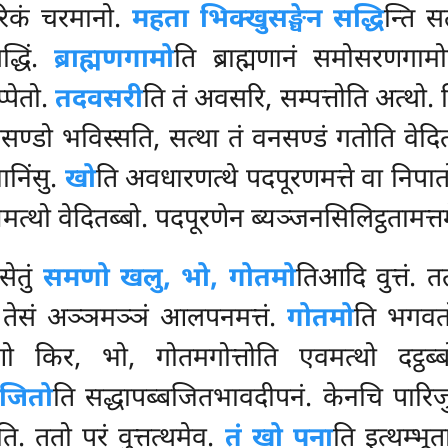
रिकं चरमानो.
महता भिक्खुसङ्घेन सद्धि
न्ति स
द्धिं.
ब्राह्मणगामो
ति ब्राह्मणानं समोसरणगामोपि
पेतो.
तदवसरी
ति तं अवसरि, सम्पत्तोति अत्थो.
नसण्डो भविस्सति, सत्था तं वनसण्डं गतोति वेदि
ानिंसु.
खो
ति अवधारणत्थे पदपूरणमत्ते वा निपात
्थो वेदितब्बो. पदपूरणेन ब्यञ्जनसिलिट्ठतामत्त
सेतुं
समणो खलु, भो, गोतमो
तिआदि वुत्तं. 
 तेसं अञ्ञमञ्ञं आलपनमत्तं.
गोतमो
ति भगवतो
 किर, भो, गोतमगोत्तोति एवमत्थो दट्ठब
बजितो
ति सद्धापब्बजितभावदीपनं. केनचि पारिज
ति. ततो परं वुत्तत्थमेव.
तं खो पना
ति इत्थम्भ