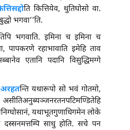
ित्तिसद्दो
ति कित्तियेव, थुतिघोसो वा.
ुद्धो भगवा’’ति.
… इतिपि भगवाति. इमिना च इमिना च
त्ता, पापकरणे रहाभावाति इमेहि ताव
बानेव एतानि पदानि विसुद्धिमग्गे
ं अरहत
न्ति यथारूपो सो भवं गोतमो,
हि असीतिअनुब्यञ्जनरतनपटिमण्डितेहि
मनिग्घोसानं, यथाभूतगुणाधिगमेन लोके
ा दस्सनमत्तम्पि साधु होति. सचे पन