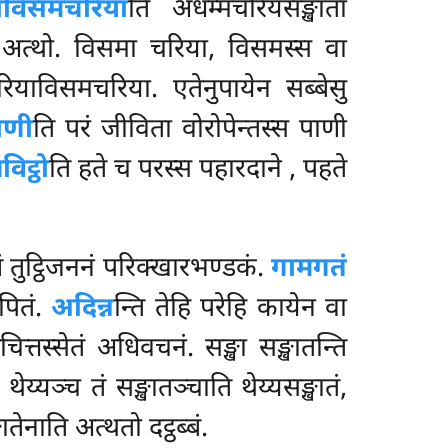
ाविसमचरिया
ति अधम्मचरियसङ्खाता
 अत्थो. विसमा चरिया, विसमस्स वा
ाविसमचरिया. एतेनुपायेन सब्बेसु
ाणी
ति परं जीविता वोरोपेन्तस्स पाणी
िट्ठो
ति हते च परस्स पहारदाने
, पहते
ं तुट्ठिजननं
परिक्खारभण्डकं.
गामगतं
पितं.
अदिन्न
न्ति तेहि परेहि कायेन वा
त्तस्सेतं अधिवचनं. सङ्खा सङ्खातन्ति
्यञ्च तं सङ्खातञ्चाति थेय्यसङ्खातं,
ातेनाति अत्थतो दट्ठब्बं.