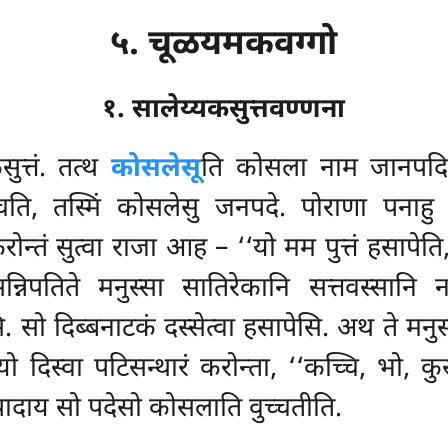
५. चूळयमकवग्गो
१. सालेय्यकसुत्तवण्णना
सुत्तं. तत्थ
कोसलेसू
ति कोसला नाम जानपदिन
चति, तस्मिं कोसलेसु जनपदे. पोराणा पनाहु –
न्तं सुत्वा राजा आह – ‘‘यो मम पुत्तं हसापेति,
न्निपतिते मनुस्सा सातिरेकानि सत्तवस्सानि न
ि. सो दिब्बनाटकं दस्सेत्वा हसापेसि. अथ ते मन
यो दिस्वा पटिसन्थारं करोन्ता, ‘‘कच्चि, भो, 
उपादाय सो पदेसो कोसलाति वुच्चतीति.