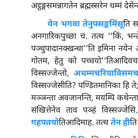
अट्ठङ्गसमन्नागतेन ब्रह्मस्सरेन धम्मं
देसे
येन भगवा तेनुपसङ्कमिंसू
ति स
अनगारिकपुच्छा च. तत्थ ‘‘किं, भन
पञ्चुपादानक्खन्धा’’ति इमिना नयेन अ
गोतम, हेतु को पच्चयो’’तिआदिवचन
विस्सज्जेन्तो,
अधम्मचरियाविसमच
विस्सज्जेसीति? पण्डितमानिका हि ते; 
मञ्ञन्ता अवजानन्ति, मयम्पि कथेन्ता
संखित्तेनेव ताव पञ्हं विस्सज्जेसि
गहपतयो
तिआदिमाह. तत्थ
तेन ही
ति