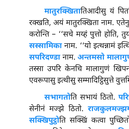
मातुरक्खिता
तिआदीसु यं पितर
रक्खति, अयं मातुरक्खिता नाम. एतेन
करोन्ति – ‘‘सचे मय्हं पुत्तो होति, तु
सस्सामिका
नाम. ‘‘यो इत्थन्नामं इत्
सपरिदण्डा
नाम.
अन्तमसो मालागुण
तस्सा उपरि केनचि मालागुणं खिपन्त
एवरूपासु इत्थीसु सम्मादिट्ठिसुत्ते व
सभागतो
ति सभायं ठितो.
पर
सेनीनं मज्झे ठितो.
राजकुलमज्झ
सक्खिपुट्ठो
ति सक्खिं कत्वा पुच्छि