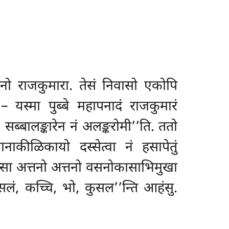
ो राजकुमारा. तेसं निवासो एकोपि
 यस्मा पुब्बे महापनादं राजकुमारं
 सब्बालङ्कारेन नं अलङ्करोमी’’ति. ततो
ानाकीळिकायो दस्सेत्वा नं हसापेतुं
ुस्सा अत्तनो अत्तनो वसनोकासाभिमुखा
कुसलं, कच्चि, भो, कुसल’’न्ति आहंसु.