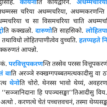
्ठासेहि.
कायेना
ति कायद्वारेन.
अधम्मचरिय
अधम्मस्स चरिया अधम्मचरिया, अधम्मकरणन्ति
म्मचरिया च सा विसमचरिया चाति अधम्मचरिय
्दो
ति कक्खळो.
दारुणो
ति साहसिको.
लोहितप
ि, तथाविधो लोहितपाणीत्वेव वुच्चति.
हतप्पहते निव
क्करुणतं आपन्नो.
तकं.
परवित्तूपकरण
न्ति तस्सेव परस्स वित्तूपकरण
ं वा
ति अरञ्ञे रुक्खग्गपब्बतमत्थकादीसु वा ठ
एत्थ
थेनो
ति चोरो. थेनस्स भावो थेय्यं, अवहरणचि
 ‘‘सञ्ञानिदाना हि पपञ्चसङ्खा’’तिआदीसु विय. थेय
ि अत्थो
. करणत्थे चेतं पच्चत्तवचनं, तस्मा थेय्यसङ्ख