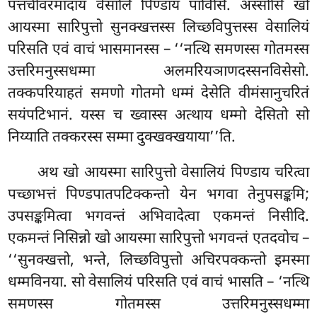
पत्तचीवरमादाय वेसालिं पिण्डाय पाविसि. अस्सोसि खो
आयस्मा सारिपुत्तो सुनक्खत्तस्स लिच्छविपुत्तस्स वेसालियं
परिसति एवं वाचं भासमानस्स – ‘‘नत्थि समणस्स गोतमस्स
उत्तरिमनुस्सधम्मा अलमरियञाणदस्सनविसेसो.
तक्कपरियाहतं समणो गोतमो धम्मं देसेति
वीमंसानुचरितं
सयंपटिभानं. यस्स च ख्वास्स अत्थाय धम्मो देसितो सो
निय्याति तक्करस्स सम्मा दुक्खक्खयाया’’ति.
अथ खो आयस्मा सारिपुत्तो वेसालियं पिण्डाय चरित्वा
पच्छाभत्तं पिण्डपातपटिक्कन्तो येन भगवा तेनुपसङ्कमि;
उपसङ्कमित्वा भगवन्तं अभिवादेत्वा एकमन्तं निसीदि.
एकमन्तं निसिन्नो खो आयस्मा सारिपुत्तो भगवन्तं एतदवोच –
‘‘सुनक्खत्तो, भन्ते, लिच्छविपुत्तो अचिरपक्कन्तो इमस्मा
धम्मविनया. सो वेसालियं परिसति एवं वाचं भासति – ‘नत्थि
समणस्स गोतमस्स उत्तरिमनुस्सधम्मा