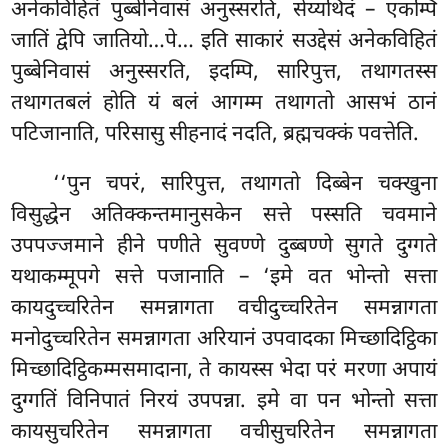
अनेकविहितं पुब्बेनिवासं अनुस्सरति, सेय्यथिदं – एकम्पि
जातिं द्वेपि जातियो…पे… इति साकारं सउद्देसं अनेकविहितं
पुब्बेनिवासं अनुस्सरति, इदम्पि, सारिपुत्त, तथागतस्स
तथागतबलं होति यं बलं आगम्म तथागतो आसभं ठानं
पटिजानाति, परिसासु सीहनादं नदति, ब्रह्मचक्कं पवत्तेति.
‘‘पुन चपरं, सारिपुत्त, तथागतो दिब्बेन चक्खुना
विसुद्धेन अतिक्कन्तमानुसकेन
सत्ते पस्सति चवमाने
उपपज्जमाने हीने पणीते सुवण्णे दुब्बण्णे सुगते दुग्गते
यथाकम्मूपगे
सत्ते पजानाति – ‘इमे वत भोन्तो सत्ता
कायदुच्चरितेन समन्नागता वचीदुच्चरितेन समन्नागता
मनोदुच्चरितेन समन्नागता अरियानं उपवादका मिच्छादिट्ठिका
मिच्छादिट्ठिकम्मसमादाना, ते कायस्स भेदा
परं मरणा अपायं
दुग्गतिं विनिपातं निरयं उपपन्ना. इमे वा पन भोन्तो सत्ता
कायसुचरितेन समन्नागता वचीसुचरितेन समन्नागता