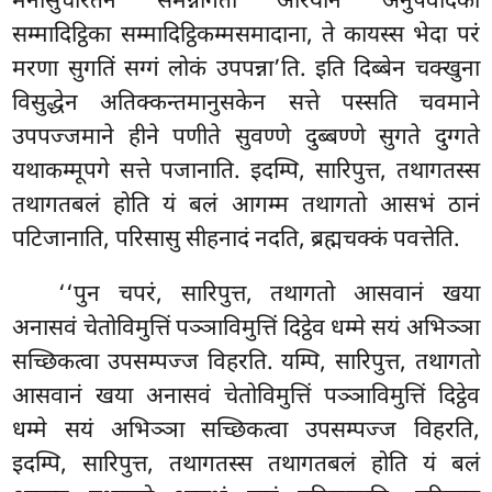
मनोसुचरितेन समन्नागता अरियानं अनुपवादका
सम्मादिट्ठिका सम्मादिट्ठिकम्मसमादाना, ते कायस्स भेदा परं
मरणा सुगतिं सग्गं लोकं उपपन्ना’ति. इति दिब्बेन चक्खुना
विसुद्धेन अतिक्कन्तमानुसकेन सत्ते पस्सति चवमाने
उपपज्जमाने हीने पणीते सुवण्णे दुब्बण्णे सुगते दुग्गते
यथाकम्मूपगे सत्ते पजानाति. इदम्पि, सारिपुत्त, तथागतस्स
तथागतबलं होति यं बलं आगम्म तथागतो आसभं ठानं
पटिजानाति, परिसासु सीहनादं नदति, ब्रह्मचक्कं पवत्तेति.
‘‘पुन चपरं, सारिपुत्त, तथागतो आसवानं खया
अनासवं चेतोविमुत्तिं पञ्ञाविमुत्तिं दिट्ठेव धम्मे सयं अभिञ्ञा
सच्छिकत्वा उपसम्पज्ज विहरति. यम्पि, सारिपुत्त, तथागतो
आसवानं खया अनासवं चेतोविमुत्तिं पञ्ञाविमुत्तिं दिट्ठेव
धम्मे सयं अभिञ्ञा सच्छिकत्वा उपसम्पज्ज विहरति,
इदम्पि, सारिपुत्त, तथागतस्स तथागतबलं होति यं बलं