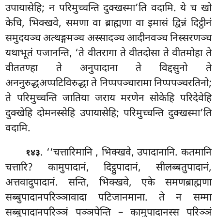
उपायासेहि; न परिमुच्चन्ति दुक्खस्मा’ति वदामि. ये च खो
केचि, भिक्खवे, समणा वा ब्राह्मणा वा इमासं द्विन्नं दिट्ठीनं
समुदयञ्च अत्थङ्गमञ्च अस्सादञ्च आदीनवञ्च निस्सरणञ्च
यथाभूतं पजानन्ति, ‘ते वीतरागा ते वीतदोसा ते वीतमोहा ते
वीततण्हा ते
अनुपादाना ते विद्दसुनो ते
अननुरुद्धअप्पटिविरुद्धा ते निप्पपञ्चारामा निप्पपञ्चरतिनो;
ते परिमुच्चन्ति जातिया जराय
मरणेन सोकेहि परिदेवेहि
दुक्खेहि दोमनस्सेहि उपायासेहि; परिमुच्चन्ति दुक्खस्मा’ति
वदामि.
. ‘‘चत्तारिमानि
, भिक्खवे, उपादानानि. कतमानि
१४३
चत्तारि? कामुपादानं, दिट्ठुपादानं, सीलब्बतुपादानं,
अत्तवादुपादानं. सन्ति, भिक्खवे, एके समणब्राह्मणा
सब्बुपादानपरिञ्ञावादा पटिजानमाना. ते न सम्मा
सब्बुपादानपरिञ्ञं पञ्ञपेन्ति – कामुपादानस्स परिञ्ञं