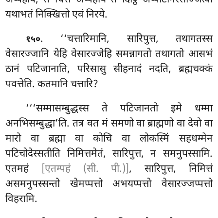
यथाभतं निक्खित्तो एवं निरये.
. ‘‘चत्तारिमानि, सारिपुत्त, तथागतस्स
१५०
वेसारज्जानि येहि वेसारज्जेहि समन्नागतो तथागतो आसभं
ठानं पटिजानाति, परिसासु सीहनादं नदति, ब्रह्मचक्कं
पवत्तेति. कतमानि चत्तारि?
‘‘‘सम्मासम्बुद्धस्स ते पटिजानतो इमे धम्मा
अनभिसम्बुद्धा’ति. तत्र वत मं समणो वा ब्राह्मणो वा देवो वा
मारो वा ब्रह्मा वा कोचि वा लोकस्मिं सहधम्मेन
पटिचोदेस्सतीति निमित्तमेतं, सारिपुत्त, न समनुपस्सामि.
एतमहं
[एतम्पहं (सी. पी.)]
, सारिपुत्त, निमित्तं
असमनुपस्सन्तो खेमप्पत्तो अभयप्पत्तो वेसारज्जप्पत्तो
विहरामि.