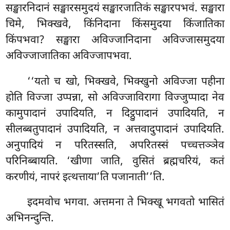
सङ्खारनिदानं सङ्खारसमुदयं सङ्खारजातिकं सङ्खारपभवं. सङ्खारा
चिमे, भिक्खवे, किंनिदाना किंसमुदया किंजातिका
किंपभवा? सङ्खारा अविज्जानिदाना अविज्जासमुदया
अविज्जाजातिका अविज्जापभवा.
‘‘यतो च खो, भिक्खवे, भिक्खुनो अविज्जा पहीना
होति विज्जा उप्पन्ना, सो अविज्जाविरागा विज्जुप्पादा नेव
कामुपादानं उपादियति, न दिट्ठुपादानं उपादियति, न
सीलब्बतुपादानं उपादियति, न अत्तवादुपादानं उपादियति.
अनुपादियं न परितस्सति, अपरितस्सं पच्चत्तञ्ञेव
परिनिब्बायति. ‘खीणा जाति, वुसितं
ब्रह्मचरियं, कतं
करणीयं, नापरं इत्थत्ताया’ति पजानाती’’ति.
इदमवोच
भगवा. अत्तमना ते भिक्खू भगवतो भासितं
अभिनन्दुन्ति.