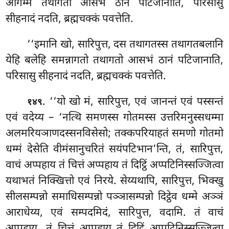
आगम्म तथागतो आसभं ठानं पटिजानाति, परिसासु
सीहनादं नदति, ब्रह्मचक्कं पवत्तेति.
‘‘इमानि खो, सारिपुत्त, दस तथागतस्स तथागतबलानि
येहि बलेहि समन्नागतो तथागतो आसभं ठानं पटिजानाति,
परिसासु सीहनादं नदति, ब्रह्मचक्कं पवत्तेति.
. ‘‘यो
खो मं, सारिपुत्त, एवं जानन्तं एवं पस्सन्तं
१४९
एवं वदेय्य – ‘नत्थि समणस्स गोतमस्स उत्तरिमनुस्सधम्मा
अलमरियञाणदस्सनविसेसो; तक्कपरियाहतं
समणो गोतमो
धम्मं देसेति वीमंसानुचरितं सयंपटिभान’न्ति, तं, सारिपुत्त,
वाचं अप्पहाय तं चित्तं अप्पहाय तं दिट्ठिं अप्पटिनिस्सज्जित्वा
यथाभतं निक्खित्तो एवं निरये. सेय्यथापि, सारिपुत्त, भिक्खु
सीलसम्पन्नो समाधिसम्पन्नो पञ्ञासम्पन्नो दिट्ठेव धम्मे
अञ्ञं
आराधेय्य, एवं सम्पदमिदं, सारिपुत्त, वदामि. तं वाचं
अप्पहाय, तं चित्तं अप्पहाय तं दिट्ठिं अप्पटिनिस्सज्जित्वा