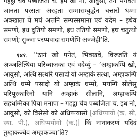
गहट्ठा चेव पब्बजिता च. इमे खो नो, आवुसो, तेन भगवता
जानता पस्सता अरहता सम्मासम्बुद्धेन चत्तारो धम्मा
अक्खाता ये मयं अत्तनि सम्पस्समाना एवं वदेम – इधेव
समणो, इध दुतियो समणो, इध ततियो समणो, इध चतुत्थो
समणो; सुञ्ञा परप्पवादा समणेभि अञ्ञेही’ति.
. ‘‘ठानं
खो पनेतं, भिक्खवे, विज्जति यं
१४१
अञ्ञतित्थिया परिब्बाजका एवं वदेय्युं – ‘अम्हाकम्पि खो,
आवुसो, अत्थि सत्थरि पसादो यो अम्हाकं सत्था, अम्हाकम्पि
अत्थि धम्मे पसादो यो अम्हाकं धम्मो, मयम्पि सीलेसु
परिपूरकारिनो यानि अम्हाकं सीलानि, अम्हाकम्पि
सहधम्मिका पिया मनापा – गहट्ठा चेव पब्बजिता च. इध नो,
आवुसो, को विसेसो को अधिप्पयासो
[अधिप्पायो (क. सी.
स्या. पी.), अधिप्पयोगो (क.)]
किं नानाकरणं यदिदं
तुम्हाकञ्चेव अम्हाकञ्चा’ति?