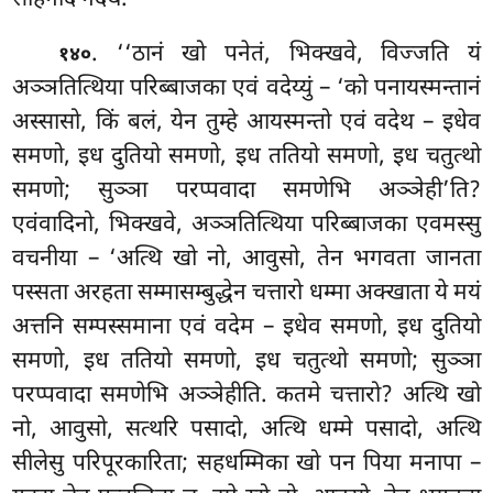
. ‘‘ठानं खो पनेतं, भिक्खवे, विज्जति यं
१४०
अञ्ञतित्थिया परिब्बाजका एवं वदेय्युं – ‘को पनायस्मन्तानं
अस्सासो, किं बलं, येन तुम्हे आयस्मन्तो एवं वदेथ – इधेव
समणो, इध दुतियो समणो, इध ततियो समणो, इध चतुत्थो
समणो; सुञ्ञा परप्पवादा समणेभि अञ्ञेही’ति?
एवंवादिनो, भिक्खवे, अञ्ञतित्थिया परिब्बाजका एवमस्सु
वचनीया – ‘अत्थि खो नो, आवुसो, तेन भगवता जानता
पस्सता अरहता सम्मासम्बुद्धेन चत्तारो धम्मा अक्खाता ये मयं
अत्तनि सम्पस्समाना एवं वदेम – इधेव समणो, इध दुतियो
समणो, इध ततियो समणो, इध
चतुत्थो समणो; सुञ्ञा
परप्पवादा समणेभि अञ्ञेहीति. कतमे चत्तारो? अत्थि खो
नो, आवुसो, सत्थरि पसादो, अत्थि धम्मे पसादो, अत्थि
सीलेसु परिपूरकारिता; सहधम्मिका खो पन पिया मनापा –