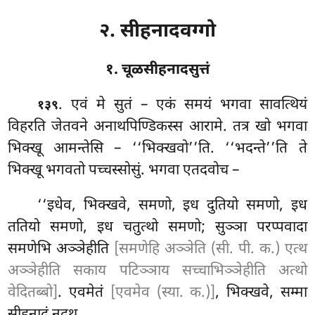
२. सीहनादवग्गो
१. चूळसीहनादसुत्तं
. एवं
मे सुतं – एकं समयं भगवा सावत्थियं
१३९
विहरति जेतवने अनाथपिण्डिकस्स आरामे. तत्र खो भगवा
भिक्खू आमन्तेसि – ‘‘भिक्खवो’’ति. ‘‘भदन्ते’’ति ते
भिक्खू भगवतो पच्चस्सोसुं. भगवा एतदवोच –
‘‘इधेव, भिक्खवे, समणो, इध दुतियो समणो, इध
ततियो समणो, इध चतुत्थो समणो; सुञ्ञा परप्पवादा
समणेभि
अञ्ञेहीति
[समणेहि अञ्ञेति (सी. पी. क.) एत्थ
अञ्ञेहीति सकाय पटिञ्ञाय सच्चाभिञ्ञेहीति अत्थो
वेदितब्बो]
. एवमेतं
[एवमेव (स्या. क.)]
, भिक्खवे, सम्मा
सीहनादं नदथ.