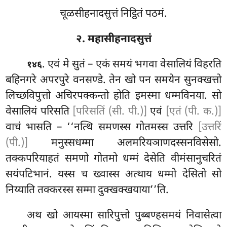
चूळसीहनादसुत्तं निट्ठितं पठमं.
२. महासीहनादसुत्तं
. एवं
मे सुतं – एकं समयं भगवा वेसालियं विहरति
१४६
बहिनगरे अपरपुरे वनसण्डे. तेन खो पन समयेन सुनक्खत्तो
लिच्छविपुत्तो अचिरपक्कन्तो होति इमस्मा धम्मविनया. सो
वेसालियं परिसति
[परिसतिं (सी. पी.)]
एवं
[एतं (पी. क.)]
वाचं भासति – ‘‘नत्थि समणस्स गोतमस्स उत्तरि
[उत्तरिं
(पी.)]
मनुस्सधम्मा अलमरियञाणदस्सनविसेसो.
तक्कपरियाहतं समणो गोतमो धम्मं देसेति वीमंसानुचरितं
सयंपटिभानं. यस्स च ख्वास्स अत्थाय धम्मो देसितो सो
निय्याति तक्करस्स सम्मा दुक्खक्खयाया’’ति.
अथ खो आयस्मा सारिपुत्तो पुब्बण्हसमयं निवासेत्वा