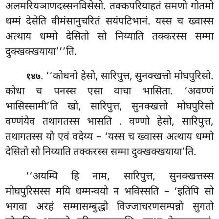
अलमरियञाणदस्सनविसेसो. तक्कपरियाहतं समणो गोतमो
धम्मं देसेति वीमंसानुचरितं सयंपटिभानं. यस्स च ख्वास्स
अत्थाय धम्मो देसितो सो निय्याति तक्करस्स सम्मा
दुक्खक्खयाया’’’ति.
. ‘‘कोधनो हेसो, सारिपुत्त, सुनक्खत्तो मोघपुरिसो.
१४७
कोधा च पनस्स एसा वाचा भासिता. ‘अवण्णं
भासिस्सामी’ति खो, सारिपुत्त, सुनक्खत्तो मोघपुरिसो
वण्णंयेव तथागतस्स
भासति
. वण्णो हेसो, सारिपुत्त,
तथागतस्स यो एवं वदेय्य – ‘यस्स च ख्वास्स अत्थाय धम्मो
देसितो सो निय्याति तक्करस्स सम्मा दुक्खक्खयाया’ति.
‘‘अयम्पि हि नाम, सारिपुत्त, सुनक्खत्तस्स
मोघपुरिसस्स मयि धम्मन्वयो न भविस्सति – ‘इतिपि सो
भगवा अरहं सम्मासम्बुद्धो विज्जाचरणसम्पन्नो सुगतो