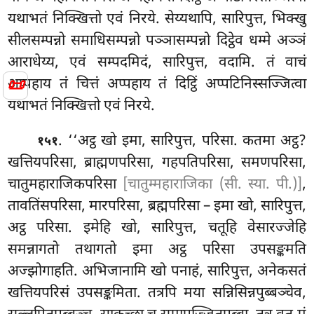
यथाभतं निक्खित्तो एवं निरये. सेय्यथापि, सारिपुत्त, भिक्खु
सीलसम्पन्नो समाधिसम्पन्नो पञ्ञासम्पन्नो दिट्ठेव धम्मे
अञ्ञं
आराधेय्य, एवं सम्पदमिदं, सारिपुत्त, वदामि. तं वाचं
📜
अप्पहाय तं चित्तं अप्पहाय तं दिट्ठिं अप्पटिनिस्सज्जित्वा
यथाभतं निक्खित्तो एवं निरये.
. ‘‘अट्ठ खो इमा, सारिपुत्त, परिसा. कतमा अट्ठ?
१५१
खत्तियपरिसा, ब्राह्मणपरिसा, गहपतिपरिसा, समणपरिसा,
चातुमहाराजिकपरिसा
[चातुम्महाराजिका (सी. स्या. पी.)]
,
तावतिंसपरिसा, मारपरिसा, ब्रह्मपरिसा – इमा खो, सारिपुत्त,
अट्ठ परिसा. इमेहि खो, सारिपुत्त, चतूहि वेसारज्जेहि
समन्नागतो तथागतो इमा अट्ठ परिसा उपसङ्कमति
अज्झोगाहति. अभिजानामि खो पनाहं, सारिपुत्त, अनेकसतं
खत्तियपरिसं उपसङ्कमिता. तत्रपि मया सन्निसिन्नपुब्बञ्चेव,