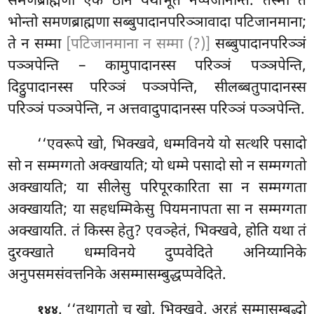
समणब्राह्मणा एकं ठानं यथाभूतं नप्पजानन्ति. तस्मा ते
भोन्तो समणब्राह्मणा सब्बुपादानपरिञ्ञावादा पटिजानमाना;
ते न सम्मा
[पटिजानमाना न सम्मा (?)]
सब्बुपादानपरिञ्ञं
पञ्ञपेन्ति – कामुपादानस्स परिञ्ञं पञ्ञपेन्ति,
दिट्ठुपादानस्स परिञ्ञं
पञ्ञपेन्ति, सीलब्बतुपादानस्स
परिञ्ञं पञ्ञपेन्ति, न अत्तवादुपादानस्स परिञ्ञं पञ्ञपेन्ति.
‘‘एवरूपे
खो, भिक्खवे, धम्मविनये यो सत्थरि पसादो
सो न सम्मग्गतो अक्खायति; यो
धम्मे पसादो सो न सम्मग्गतो
अक्खायति; या सीलेसु परिपूरकारिता सा न सम्मग्गता
अक्खायति; या सहधम्मिकेसु पियमनापता सा न सम्मग्गता
अक्खायति. तं किस्स हेतु? एवञ्हेतं, भिक्खवे, होति यथा तं
दुरक्खाते
धम्मविनये दुप्पवेदिते अनिय्यानिके
अनुपसमसंवत्तनिके असम्मासम्बुद्धप्पवेदिते.
. ‘‘तथागतो च खो, भिक्खवे, अरहं सम्मासम्बुद्धो
१४४