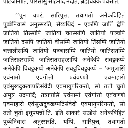
पटिजानाति, परिसासु सीहनादं नदति, ब्रह्मचक्कं पवत्तेति.
‘‘पुन
चपरं, सारिपुत्त, तथागतो अनेकविहितं
पुब्बेनिवासं अनुस्सरति, सेय्यथिदं – एकम्पि जातिं द्वेपि
जातियो तिस्सोपि जातियो चतस्सोपि जातियो पञ्चपि
जातियो दसपि जातियो वीसम्पि जातियो तिंसम्पि जातियो
चत्तालीसम्पि जातियो पञ्ञासम्पि जातियो जातिसतम्पि
जातिसहस्सम्पि जातिसतसहस्सम्पि अनेकेपि संवट्टकप्पे
अनेकेपि विवट्टकप्पे अनेकेपि संवट्टविवट्टकप्पे – ‘अमुत्रासिं
एवंनामो एवंगोत्तो एवंवण्णो एवमाहारो
एवंसुखदुक्खप्पटिसंवेदी एवमायुपरियन्तो, सो ततो चुतो
अमुत्र उदपादिं; तत्रापासिं एवंनामो एवंगोत्तो एवंवण्णो
एवमाहारो एवंसुखदुक्खप्पटिसंवेदी एवमायुपरियन्तो, सो
ततो चुतो इधूपपन्नो’ति. इति साकारं सउद्देसं अनेकविहितं
पुब्बेनिवासं अनुस्सरति. यम्पि, सारिपुत्त, तथागतो