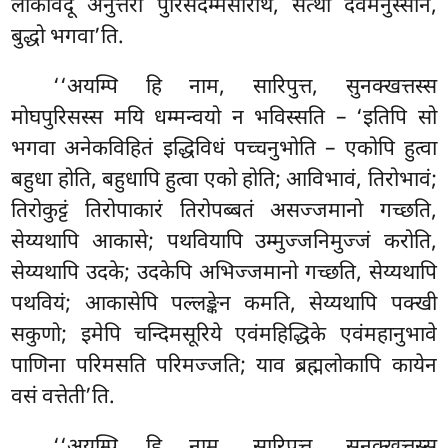
लोकविदू अनुत्तरो पुरिसदम्मसारथि, सत्था देवमनुस्सानं,
बुद्धो भगवा’ति.
‘‘अयम्पि हि नाम, सारिपुत्त, सुनक्खत्तस्स
मोघपुरिसस्स मयि
धम्मन्वयो न भविस्सति – ‘इतिपि सो
भगवा अनेकविहितं इद्धिविधं पच्चनुभोति – एकोपि हुत्वा
बहुधा होति, बहुधापि हुत्वा एको होति; आविभावं, तिरोभावं;
तिरोकुट्टं तिरोपाकारं तिरोपब्बतं असज्जमानो गच्छति,
सेय्यथापि आकासे; पथवियापि उम्मुज्जनिमुज्जं करोति,
सेय्यथापि उदके; उदकेपि अभिज्जमानो गच्छति, सेय्यथापि
पथवियं; आकासेपि पल्लङ्केन कमति, सेय्यथापि पक्खी
सकुणो; इमेपि चन्दिमसूरिये एवंमहिद्धिके एवंमहानुभावे
पाणिना परिमसति परिमज्जति; याव ब्रह्मलोकापि कायेन
वसं वत्तेती’ति.
‘‘अयम्पि
हि नाम, सारिपुत्त, सुनक्खत्तस्स