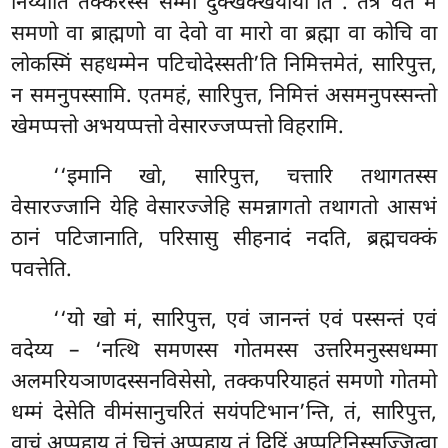
निय्याति तक्करस्स सम्मा दुक्खक्खयाया’ति
. तत्र वत मं
समणो वा ब्राह्मणो वा देवो वा मारो वा ब्रह्मा वा कोचि वा
लोकस्मिं सहधम्मेन पटिचोदेस्सती’ति निमित्तमेतं, सारिपुत्त,
न समनुपस्सामि. एतमहं, सारिपुत्त, निमित्तं असमनुपस्सन्तो
खेमप्पत्तो अभयप्पत्तो वेसारज्जप्पत्तो विहरामि.
‘‘इमानि
खो, सारिपुत्त, चत्तारि तथागतस्स
वेसारज्जानि येहि वेसारज्जेहि समन्नागतो तथागतो आसभं
ठानं पटिजानाति, परिसासु सीहनादं नदति, ब्रह्मचक्कं
पवत्तेति.
‘‘यो खो मं, सारिपुत्त, एवं जानन्तं एवं पस्सन्तं एवं
वदेय्य – ‘नत्थि समणस्स गोतमस्स उत्तरिमनुस्सधम्मा
अलमरियञाणदस्सनविसेसो, तक्कपरियाहतं समणो गोतमो
धम्मं देसेति वीमंसानुचरितं सयंपटिभान’न्ति, तं, सारिपुत्त,
वाचं अप्पहाय तं चित्तं अप्पहाय तं दिट्ठिं अप्पटिनिस्सज्जित्वा