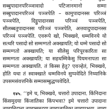
सब्बुपादानपरिञ्ञावादो पटिजानमानो सम्मा
सब्बुपादानपरिञ्ञं पञ्ञपेति – कामुपादानस्स परिञ्ञं
पञ्ञपेति, दिट्ठुपादानस्स परिञ्ञं पञ्ञपेति,
सीलब्बतुपादानस्स परिञ्ञं पञ्ञपेति, अत्तवादुपादानस्स
परिञ्ञं पञ्ञपेति. एवरूपे खो, भिक्खवे, धम्मविनये यो
सत्थरि पसादो सो सम्मग्गतो अक्खायति; यो धम्मे पसादो सो
सम्मग्गतो अक्खायति; या सीलेसु परिपूरकारिता सा
सम्मग्गता अक्खायति; या सहधम्मिकेसु पियमनापता सा
सम्मग्गता अक्खायति. तं किस्स हेतु? एवञ्हेतं, भिक्खवे,
होति यथा तं स्वाक्खाते धम्मविनये सुप्पवेदिते निय्यानिके
उपसमसंवत्तनिके सम्मासम्बुद्धप्पवेदिते.
. ‘‘इमे च, भिक्खवे, चत्तारो उपादाना. किंनिदाना
१४५
किंसमुदया किंजातिका किंपभवा? इमे चत्तारो उपादाना
तण्हानिदाना तण्हासमुदया
तण्हाजातिका तण्हापभवा. तण्हा