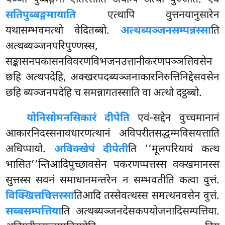
पञ्ञा पुब्बङ्गमा एतिस्साति अयम्पि अत्थो युज्जति. एवं
सतिपुब्बङ्गमायाति
एत्थापि वुत्तनयानुसारेन
यथासम्भवमत्थो वेदितब्बो.
अत्थब्यञ्जनसम्पन्नस्सा
ति
अत्थब्यञ्जनपरिपुण्णस्स,
सङ्कासनपकासनविवरणविभजनउत्तानीकरणपञ्ञत्तिवसेन
छहि अत्थपदेहि, अक्खरपदब्यञ्जनाकारनिरुत्तिनिद्देसवसेन
छहि ब्यञ्जनपदेहि च समन्नागतस्साति वा अत्थो दट्ठब्बो.
योनिसोमनसिकारं दीपेति
एवं-सद्देन वुच्चमानानं
आकारनिदस्सनावधारणत्थानं अविपरीतसद्धम्मविसयत्ताति
अधिप्पायो.
अविक्खेपं दीपेती
ति ‘‘मूलपरियायं कत्थ
भासित’’न्तिआदिपुच्छावसेन पकरणप्पत्तस्स वक्खमानस्स
सुत्तस्स सवनं समाधानमन्तरेन न सम्भवतीति कत्वा वुत्तं.
विक्खित्तचित्तस्सा
तिआदि तस्सेवत्थस्स समत्थनवसेन वुत्तं.
सब्बसम्पत्तिया
ति अत्थब्यञ्जनदेसकपयोजनादिसम्पत्तिया.