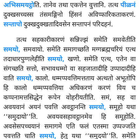
अभिसमयट्ठो
ति. तानेव तथा एकत्तेन वुत्तानि. तत्थ
पीळनं
दुक्खसच्चस्स तंसमङ्गिनो हिंसनं अविप्फारिकताकरणं.
सन्तापो
दुक्खदुक्खतादिवसेन सन्तापनं परिदहनं.
तत्थ सहकारीकारणं सन्निज्झं समेति समवेतीति
समयो,
समवायो. समेति समागच्छति मग्गब्रह्मचरियं एत्थ
तदाधारपुग्गलेहीति
समयो,
खणो. समेति एत्थ, एतेन वा
संगच्छति सत्तो, सभावधम्मो वा सहजातादीहि उप्पादादीहि
वाति
समयो,
कालो. धम्मप्पवत्तिमत्तताय अत्थतो अभूतोपि
हि कालो धम्मप्पवत्तिया अधिकरणं करणं
विय च
कप्पनामत्तसिद्धेन रूपेन वोहरीयतीति. समं, सह वा
अवयवानं अयनं पवत्ति अवट्ठानन्ति
समयो,
समूहो यथा
‘‘समुदायो’’ति. अवयवसहावट्ठानमेव हि समूहोति.
अवसेसपच्चयानं समागमे एति फलं एतस्मा उप्पज्जति
पवत्तति चाति
समयो,
हेतु यथा ‘‘समुदयो’’ति. समेति