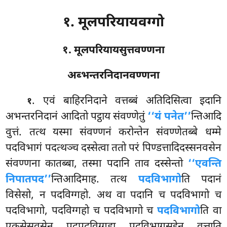
१. मूलपरियायवग्गो
१. मूलपरियायसुत्तवण्णना
अब्भन्तरनिदानवण्णना
. एवं
बाहिरनिदाने वत्तब्बं अतिदिसित्वा इदानि
१
अभन्तरनिदानं आदितो पट्ठाय संवण्णेतुं
‘‘यं पनेत’’
न्तिआदि
वुत्तं. तत्थ यस्मा संवण्णनं करोन्तेन संवण्णेतब्बे धम्मे
पदविभागं पदत्थञ्च दस्सेत्वा ततो परं पिण्डत्तादिदस्सनवसेन
संवण्णना कातब्बा, तस्मा पदानि ताव दस्सेन्तो
‘‘एवन्ति
निपातपद’’
न्तिआदिमाह. तत्थ
पदविभागो
ति पदानं
विसेसो, न पदविग्गहो. अथ वा पदानि च पदविभागो च
पदविभागो, पदविग्गहो च पदविभागो च
पदविभागो
ति वा
एकसेसवसेन पदपदविग्गहा पदविभागसद्देन वुत्ताति