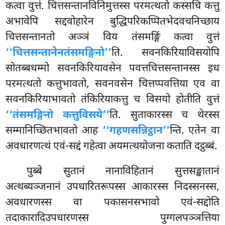
कत्वा वुत्तं. चित्तसन्तानविनिमुत्तस्स परमत्थतो कस्सचि कत्तु
अभावेपि सद्दवोहारेन बुद्धिपरिकप्पितभेदवचनिच्छाय
चित्तसन्तानतो अञ्ञं विय तंसमङ्गिं कत्वा वुत्तं
‘‘चित्तसन्तानेन
तंसमङ्गिनो’’
ति. सवनकिरियाविसयोपि
सोतब्बधम्मो सवनकिरियावसेन पवत्तचित्तसन्तानस्स इध
परमत्थतो कत्तुभावतो, सवनवसेन चित्तप्पवत्तिया एव वा
सवनकिरियाभावतो तंकिरियाकत्तु च विसयो होतीति वुत्तं
‘‘तंसमङ्गिनो कत्तुविसये’’
ति. सुताकारस्स च थेरस्स
सम्मानिच्छितभावतो आह
‘‘गहणसन्निट्ठान’’
न्ति. एतेन वा
अवधारणत्थं एवं-सद्दं गहेत्वा अयमत्थयोजना कताति दट्ठब्बं.
पुब्बे सुतानं नानाविहितानं सुत्तसङ्खातानं
अत्थब्यञ्जनानं उपधारितरूपस्स आकारस्स निदस्सनस्स,
अवधारणस्स वा पकासनसभावो एवं-सद्दोति
तदाकारादिउपधारणस्स पुग्गलपञ्ञत्तिया