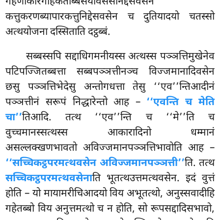
गहणाकारगाहकतब्बिसयविसेसनिद्देसवसेन
कत्तुकरणब्यापारकत्तुनिद्देसवसेन च दुतियादयो चतस्सो
अत्थयोजना दस्सिताति दट्ठब्बं.
सब्बस्सपि सद्दाधिगमनीयस्स अत्थस्स पञ्ञत्तिमुखेनेव
पटिपज्जितब्बत्ता सब्बपञ्ञत्तीनञ्च विज्जमानादिवसेन
छसु पञ्ञत्तिभेदेसु अन्तोगधत्ता तेसु ‘‘एव’’न्तिआदीनं
पञ्ञत्तीनं सरूपं निद्धारेन्तो आह –
‘‘एवन्ति च मेति
चा’’
तिआदि. तत्थ ‘‘एव’’न्ति च ‘‘मे’’ति च
वुच्चमानस्सत्थस्स आकारादिनो धम्मानं
असल्लक्खणभावतो अविज्जमानपञ्ञत्तिभावोति आह –
‘‘सच्चिकट्ठपरमत्थवसेन अविज्जमानपञ्ञत्ती’’
ति. तत्थ
सच्चिकट्ठपरमत्थवसेना
ति भूतत्थउत्तमत्थवसेन. इदं वुत्तं
होति – यो मायामरीचिआदयो विय अभूतत्थो, अनुस्सवादीहि
गहेतब्बो विय अनुत्तमत्थो च न होति, सो रूपसद्दादिसभावो,