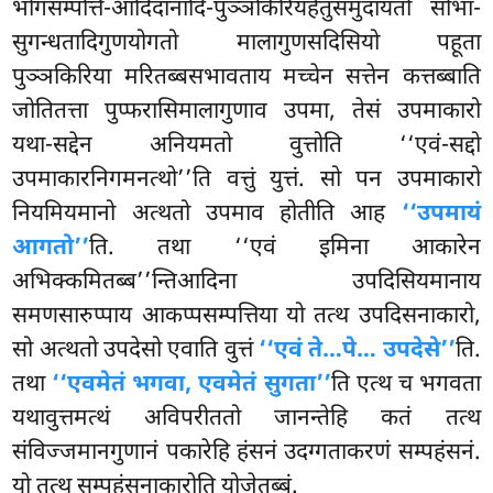
भोगसम्पत्ति-आदिदानादि-पुञ्ञकिरियहेतुसमुदायतो सोभा-
सुगन्धतादिगुणयोगतो मालागुणसदिसियो पहूता
पुञ्ञकिरिया मरितब्बसभावताय मच्चेन सत्तेन कत्तब्बाति
जोतितत्ता पुप्फरासिमालागुणाव उपमा, तेसं उपमाकारो
यथा-सद्देन अनियमतो वुत्तोति ‘‘एवं-सद्दो
उपमाकारनिगमनत्थो’’ति वत्तुं युत्तं. सो पन उपमाकारो
नियमियमानो अत्थतो उपमाव होतीति आह
‘‘उपमायं
आगतो’’
ति. तथा ‘‘एवं इमिना आकारेन
अभिक्कमितब्ब’’न्तिआदिना उपदिसियमानाय
समणसारुप्पाय आकप्पसम्पत्तिया यो तत्थ उपदिसनाकारो,
सो अत्थतो उपदेसो एवाति वुत्तं
‘‘एवं ते…पे… उपदेसे’’
ति.
तथा
‘‘एवमेतं भगवा, एवमेतं सुगता’’
ति एत्थ च भगवता
यथावुत्तमत्थं अविपरीततो जानन्तेहि कतं तत्थ
संविज्जमानगुणानं पकारेहि हंसनं उदग्गताकरणं सम्पहंसनं.
यो तत्थ सम्पहंसनाकारोति योजेतब्बं.