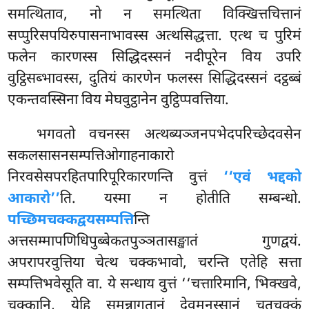
समत्थिताव, नो न समत्थिता विक्खित्तचित्तानं
सप्पुरिसपयिरुपासनाभावस्स अत्थसिद्धत्ता. एत्थ च पुरिमं
फलेन कारणस्स सिद्धिदस्सनं नदीपूरेन विय उपरि
वुट्ठिसब्भावस्स, दुतियं कारणेन फलस्स सिद्धिदस्सनं दट्ठब्बं
एकन्तवस्सिना विय मेघवुट्ठानेन वुट्ठिप्पवत्तिया.
भगवतो वचनस्स अत्थब्यञ्जनपभेदपरिच्छेदवसेन
सकलसासनसम्पत्तिओगाहनाकारो
निरवसेसपरहितपारिपूरिकारणन्ति वुत्तं
‘‘एवं भद्दको
आकारो’’
ति. यस्मा न होतीति सम्बन्धो.
पच्छिमचक्कद्वयसम्पत्ति
न्ति
अत्तसम्मापणिधिपुब्बेकतपुञ्ञतासङ्खातं गुणद्वयं.
अपरापरवुत्तिया चेत्थ चक्कभावो, चरन्ति एतेहि सत्ता
सम्पत्तिभवेसूति वा. ये सन्धाय वुत्तं ‘‘चत्तारिमानि, भिक्खवे,
चक्कानि, येहि समन्नागतानं देवमनुस्सानं चतुचक्कं