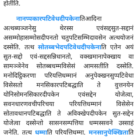
होतीति.
नानप्पकारपटिवेधदीपकेना
तिआदिना
अत्थब्यञ्जनेसु थेरस्स एवंसद्दसुत-सद्दानं
असम्मोहासम्मोसदीपनतो चतुपटिसम्भिदावसेन अत्थयोजनं
दस्सेति. तत्थ
सोतब्बभेदपटिवेधदीपकेना
ति एतेन अयं
सुत-सद्दो एवं-सद्दसन्निधानतो, वक्खमानापेक्खाय वा
सामञ्ञेनेव
सोतब्बधम्मविसेसं आमसतीति दस्सेति.
मनोदिट्ठिकरणा परियत्तिधम्मानं अनुपेक्खनसुप्पटिवेधा
विसेसतो मनसिकारपटिबद्धाति ते वुत्तनयेन
योनिसोमनसिकारदीपकेन एवंसद्देन योजेत्वा,
सवनधारणवचीपरिचया परियत्तिधम्मानं विसेसेन
सोतावधानपटिबद्धाति ते अविक्खेपदीपकेन सुत-सद्देन
योजेत्वा दस्सेन्तो सासनसम्पत्तिया
धम्मस्सवने उस्साहं
जनेति. तत्थ
धम्मा
ति परियत्तिधम्मा.
मनसानुपेक्खिता
ति