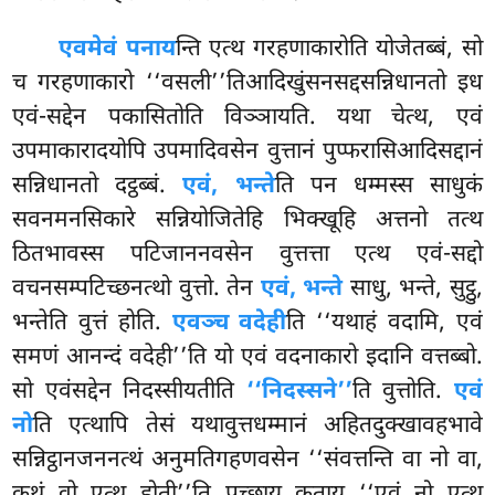
एवमेवं पनाय
न्ति एत्थ गरहणाकारोति योजेतब्बं, सो
च गरहणाकारो ‘‘वसली’’तिआदिखुंसनसद्दसन्निधानतो इध
एवं-सद्देन पकासितोति विञ्ञायति. यथा चेत्थ, एवं
उपमाकारादयोपि उपमादिवसेन वुत्तानं पुप्फरासिआदिसद्दानं
सन्निधानतो दट्ठब्बं.
एवं, भन्ते
ति पन धम्मस्स साधुकं
सवनमनसिकारे सन्नियोजितेहि भिक्खूहि अत्तनो तत्थ
ठितभावस्स पटिजाननवसेन वुत्तत्ता एत्थ एवं-सद्दो
वचनसम्पटिच्छनत्थो वुत्तो. तेन
एवं, भन्ते
साधु, भन्ते, सुट्ठु,
भन्तेति वुत्तं होति.
एवञ्च वदेही
ति ‘‘यथाहं वदामि, एवं
समणं आनन्दं वदेही’’ति यो एवं वदनाकारो इदानि वत्तब्बो.
सो एवंसद्देन निदस्सीयतीति
‘‘निदस्सने’’
ति वुत्तोति.
एवं
नो
ति एत्थापि तेसं यथावुत्तधम्मानं अहितदुक्खावहभावे
सन्निट्ठानजननत्थं अनुमतिगहणवसेन
‘‘संवत्तन्ति वा नो वा,