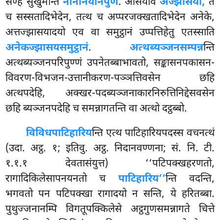
सण्हं सुखुमन्ति
नानानयनिपुणं
. आसयोव
अज्झासयो,
ते
च सस्सतादिभेदेन, तत्थ च अप्परजक्खतादिभेदेन अनेके,
अत्तज्झासयादयो एव वा समुट्ठानं उप्पत्तिहेतु एतस्साति
अनेकज्झासयसमुट्ठानं
.
अत्थब्यञ्जनसम्पन्न
न्ति
अत्थब्यञ्जनपरिपुण्णं उपनेतब्बाभावतो, सङ्कासनपकासन-
विवरण-विभजन-उत्तानीकरण-पञ्ञत्तिवसेन छहि
अत्थपदेहि, अक्खर-पदब्यञ्जनाकारनिरुत्तिनिद्देसवसेन
छहि ब्यञ्जनपदेहि च समन्नागतन्ति वा अत्थो दट्ठब्बो.
विविधपाटिहारिय
न्ति एत्थ पाटिहारियपदस्स वचनत्थं
(उदा. अट्ठ. १; इतिवु. अट्ठ. निदानवण्णना; सं. नि. टी.
१.१.१ देवतासंयुत्त) ‘‘पटिपक्खहरणतो,
रागादिकिलेसापनयनतो च
पाटिहारिय’’
न्ति वदन्ति,
भगवतो पन पटिपक्खा रागादयो न सन्ति, ये हरितब्बा.
पुथुज्जनानम्पि विगतूपक्किलेसे अट्ठगुणसमन्नागते चित्ते