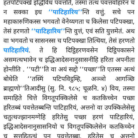
हतपटिपक्खे इद्धिविधं पवत्तति, तस्मा तत्थ पवत्तवोहारेन च
न सक्का इध
‘‘पाटिहारिय’’
न्ति वत्तुं. सचे पन
महाकारुणिकस्स भगवतो वेनेय्यगता च किलेसा पटिपक्खा,
तेसं हरणतो
‘‘पाटिहारिय’’
न्ति वुत्तं, एवं सति युत्तमेतं. अथ
वा भगवतो च सासनस्स च पटिपक्खा तित्थिया, तेसं हरणतो
पाटिहारियं
. ते हि दिट्ठिहरणवसेन दिट्ठिपकासने
असमत्थभावेन च इद्धिआदेसनानुसासनीहि हरिता अपनीता
होन्तीति
. ‘‘पटी’’ति वा अयं सद्दो ‘‘पच्छा’’ति एतस्स अत्थं
बोधेति ‘‘तस्मिं पटिपविट्ठम्हि, अञ्ञो आगञ्छि
ब्राह्मणो’’तिआदीसु (सु. नि. ९८५; चूळनि. ४) विय, तस्मा
समाहिते चित्ते विगतूपक्किलेसे च कतकिच्चेन पच्छा
हरितब्बं पवत्तेतब्बन्ति पाटिहारियं, अत्तनो वा उपक्किलेसेसु
चतुत्थज्झानमग्गेहि हरितेसु पच्छा हरणं पाटिहारियं,
इद्धिआदेसनानुसासनियो च विगतूपक्किलेसेन कतकिच्चेन
च सत्तहितत्थं पुन पवत्तेतब्बा, हरितेसु च अत्तनो