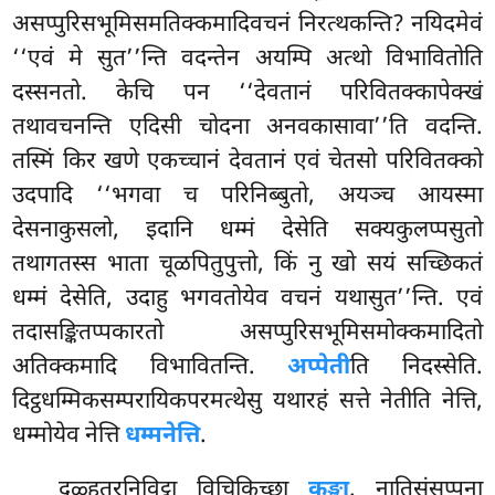
असप्पुरिसभूमिसमतिक्कमादिवचनं निरत्थकन्ति? नयिदमेवं
‘‘एवं मे सुत’’न्ति वदन्तेन अयम्पि अत्थो विभावितोति
दस्सनतो. केचि पन ‘‘देवतानं परिवितक्कापेक्खं
तथावचनन्ति एदिसी चोदना अनवकासावा’’ति वदन्ति.
तस्मिं किर खणे एकच्चानं देवतानं एवं चेतसो परिवितक्को
उदपादि ‘‘भगवा च परिनिब्बुतो, अयञ्च आयस्मा
देसनाकुसलो, इदानि धम्मं देसेति सक्यकुलप्पसुतो
तथागतस्स भाता चूळपितुपुत्तो, किं नु खो सयं सच्छिकतं
धम्मं देसेति, उदाहु भगवतोयेव वचनं यथासुत’’न्ति. एवं
तदासङ्कितप्पकारतो असप्पुरिसभूमिसमोक्कमादितो
अतिक्कमादि विभावितन्ति.
अप्पेती
ति निदस्सेति.
दिट्ठधम्मिकसम्परायिकपरमत्थेसु यथारहं सत्ते नेतीति नेत्ति,
धम्मोयेव नेत्ति
धम्मनेत्ति
.
दळ्हतरनिविट्ठा विचिकिच्छा
कङ्खा
. नातिसंसप्पना