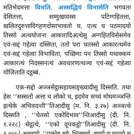
मतिभेदमत्ता
विमति
.
अस्सद्धियं विनासेति
भगवता
देसितत्ता, सम्मुखावस्स पटिग्गहितत्ता,
खलितदुरुत्तादिगहणदोसाभावतो
च. एत्थ च पठमादयो
तिस्सो अत्थयोजना आकारादिअत्थेसु अग्गहितविसेसमेव
एवं-सद्दं गहेत्वा दस्सिता, ततो परा चतस्सो आकारत्थमेव
एवं-सद्दं गहेत्वा विभाविता, पच्छिमा पन तिस्सो यथाक्कमं
आकारत्थं निदस्सनत्थं अवधारणत्थञ्च एवं-सद्दं गहेत्वा
योजिताति दट्ठब्बं.
एक-सद्दो अञ्ञसेट्ठासहायसङ्ख्यादीसु दिस्सति. तथा
हेस ‘‘सस्सतो अत्ता च लोको च, इदमेव सच्चं मोघमञ्ञन्ति
इत्थेके अभिवदन्ती’’तिआदीसु (म. नि. ३.२७) अञ्ञत्थे
दिस्सति
, ‘‘चेतसो एकोदिभाव’’न्तिआदीसु (दी. नि.
१.२२८) सेट्ठत्थे, ‘‘एको वूपकट्ठो’’तिआदीसु (दी. नि.