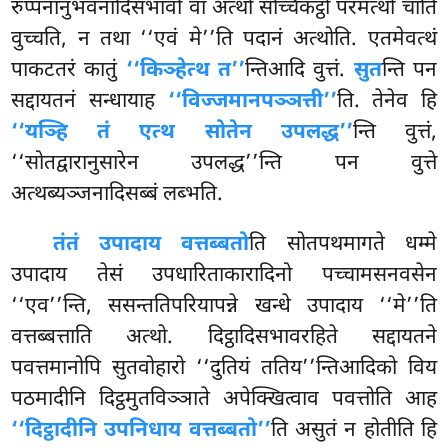
रुप्पनानुभवनादिसभावो वा अत्थो सच्चिकट्ठो परमत्थो चाति
वुच्चति, न तथा ‘‘एवं मे’’ति पदानं अत्थोति. एतमेवत्थं
पाकटतरं कातुं
‘‘किञ्हेत्थ त’’
न्तिआदि वुत्तं.
सुत
न्ति पन
सद्दायतनं सन्धायाह
‘‘विज्जमानपञ्ञत्ती’’
ति. तेनेव हि
‘‘यञ्हि तं एत्थ सोतेन उपलद्ध’’
न्ति वुत्तं,
‘‘सोतद्वारानुसारेन उपलद्ध’’न्ति पन वुत्ते
अत्थब्यञ्जनादिसब्बं लब्भति.
तं
तं उपादाय वत्तब्बतो
ति सोतपथमागते धम्मे
उपादाय तेसं उपधारिताकारादिनो पच्चामसनवसेन
‘‘एव’’न्ति, ससन्ततिपरियापन्ने खन्धे उपादाय ‘‘मे’’ति
वत्तब्बत्ताति अत्थो. दिट्ठादिसभावरहिते सद्दायतने
पवत्तमानोपि सुतवोहारो ‘‘दुतियं ततिय’’न्तिआदिको विय
पठमादीनि दिट्ठमुतविञ्ञाते अपेक्खित्वाव पवत्तोति आह
‘‘दिट्ठादीनि उपनिधाय वत्तब्बतो’’
ति असुतं न होतीति हि