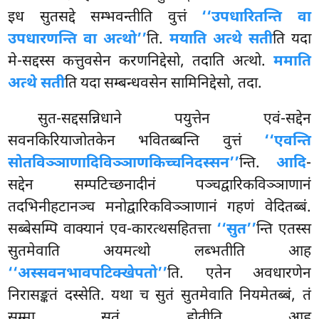
इध सुतसद्दे सम्भवन्तीति वुत्तं
‘‘उपधारितन्ति वा
उपधारणन्ति वा
अत्थो’’
ति.
मयाति अत्थे सती
ति यदा
मे-सद्दस्स कत्तुवसेन करणनिद्देसो, तदाति अत्थो.
ममाति
अत्थे सती
ति यदा सम्बन्धवसेन सामिनिद्देसो, तदा.
सुत-सद्दसन्निधाने पयुत्तेन एवं-सद्देन
सवनकिरियाजोतकेन भवितब्बन्ति वुत्तं
‘‘एवन्ति
सोतविञ्ञाणादिविञ्ञाणकिच्चनिदस्सन’’
न्ति.
आदि
-
सद्देन सम्पटिच्छनादीनं पञ्चद्वारिकविञ्ञाणानं
तदभिनीहटानञ्च मनोद्वारिकविञ्ञाणानं गहणं वेदितब्बं.
सब्बेसम्पि वाक्यानं एव-कारत्थसहितत्ता
‘‘सुत’’
न्ति एतस्स
सुतमेवाति अयमत्थो लब्भतीति आह
‘‘अस्सवनभावपटिक्खेपतो’’
ति. एतेन अवधारणेन
निरासङ्कतं दस्सेति. यथा च सुतं सुतमेवाति नियमेतब्बं, तं
सम्मा सुतं होतीति आह