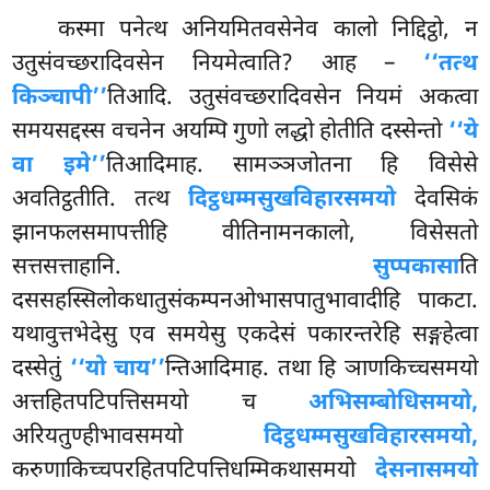
कस्मा पनेत्थ अनियमितवसेनेव कालो निद्दिट्ठो, न
उतुसंवच्छरादिवसेन नियमेत्वाति? आह –
‘‘तत्थ
किञ्चापी’’
तिआदि. उतुसंवच्छरादिवसेन नियमं अकत्वा
समयसद्दस्स वचनेन अयम्पि गुणो लद्धो होतीति दस्सेन्तो
‘‘ये
वा इमे’’
तिआदिमाह. सामञ्ञजोतना हि विसेसे
अवतिट्ठतीति. तत्थ
दिट्ठधम्मसुखविहारसमयो
देवसिकं
झानफलसमापत्तीहि वीतिनामनकालो, विसेसतो
सत्तसत्ताहानि.
सुप्पकासा
ति
दससहस्सिलोकधातुसंकम्पनओभासपातुभावादीहि पाकटा.
यथावुत्तभेदेसु एव समयेसु एकदेसं पकारन्तरेहि सङ्गहेत्वा
दस्सेतुं
‘‘यो चाय’’
न्तिआदिमाह. तथा हि ञाणकिच्चसमयो
अत्तहितपटिपत्तिसमयो च
अभिसम्बोधिसमयो,
अरियतुण्हीभावसमयो
दिट्ठधम्मसुखविहारसमयो,
करुणाकिच्चपरहितपटिपत्तिधम्मिकथासमयो
देसनासमयो