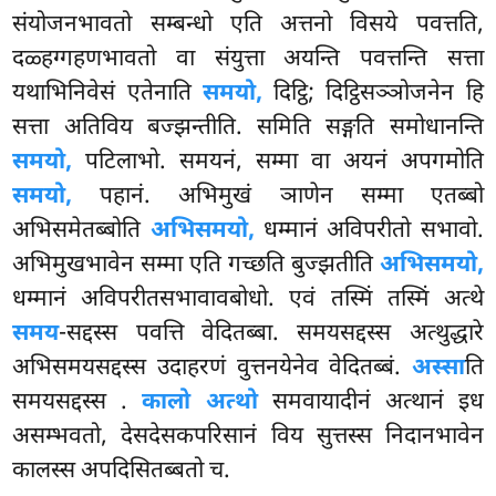
संयोजनभावतो सम्बन्धो एति अत्तनो विसये पवत्तति,
दळ्हग्गहणभावतो वा संयुत्ता अयन्ति पवत्तन्ति सत्ता
यथाभिनिवेसं एतेनाति
समयो,
दिट्ठि; दिट्ठिसञ्ञोजनेन हि
सत्ता अतिविय बज्झन्तीति. समिति सङ्गति समोधानन्ति
समयो,
पटिलाभो. समयनं, सम्मा वा अयनं अपगमोति
समयो,
पहानं. अभिमुखं ञाणेन सम्मा एतब्बो
अभिसमेतब्बोति
अभिसमयो,
धम्मानं अविपरीतो सभावो.
अभिमुखभावेन सम्मा एति गच्छति बुज्झतीति
अभिसमयो,
धम्मानं अविपरीतसभावावबोधो. एवं तस्मिं तस्मिं अत्थे
समय
-सद्दस्स पवत्ति वेदितब्बा. समयसद्दस्स अत्थुद्धारे
अभिसमयसद्दस्स उदाहरणं वुत्तनयेनेव वेदितब्बं.
अस्सा
ति
समयसद्दस्स
.
कालो अत्थो
समवायादीनं अत्थानं इध
असम्भवतो, देसदेसकपरिसानं विय सुत्तस्स निदानभावेन
कालस्स अपदिसितब्बतो च.