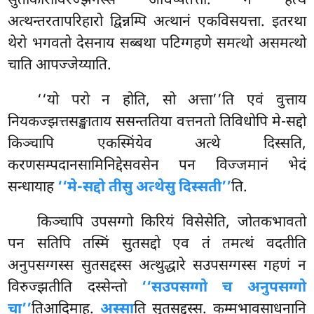
सुताकाराविरज्झनस्स अधिप्पेतत्ता. न हेत्थ
अत्थन्तरतापरिहारो द्विन्नम्पि अत्थानं एकविसयत्ता. इतरथा
थेरो भगवतो देसनाय सब्बथा पटिग्गहणे समत्थो असमत्थो
चाति आपज्जेय्याति.
‘‘यो परो न होति, सो अत्ता’’ति एवं वुत्ताय
नियकज्झत्तसङ्खाताय ससन्ततिया वत्तनतो तिविधोपि मे-सद्दो
किञ्चापि एकस्मिंयेव अत्थे दिस्सति,
करणसम्पदानसामिनिद्देसवसेन पन विज्जमानं भेदं
सन्धायाह
‘‘मे-सद्दो तीसु अत्थेसु दिस्सती’’
ति.
किञ्चापि उपसग्गो किरियं विसेसेति, जोतकभावतो
पन सतिपि तस्मिं सुतसद्दो एव तं तमत्थं वदतीति
अनुपसग्गस्स सुतसद्दस्स अत्थुद्धारे सउपसग्गस्स गहणं न
विरुज्झतीति दस्सेन्तो
‘‘सउपसग्गो च अनुपसग्गो
चा’’
तिआदिमाह.
अस्सा
ति सुतसद्दस्स. कम्मभावसाधनानि