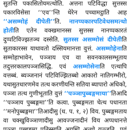
सुतन्ति पकासितोयमत्थोति. अत्तना पटिविद्धा सुत्तस्स
पकारविसेसा ‘‘एव’’न्ति थेरेन पच्चामट्ठाति आह
‘‘असम्मोहं दीपेती’’
ति.
नानप्पकारपटिवेधसमत्थो
होती
ति एतेन
वक्खमानस्स सुत्तस्स नानप्पकारतं
दुप्पटिविज्झतञ्च दस्सेति.
सुतस्स असम्मोसं दीपेती
ति
सुताकारस्स याथावतो दस्सियमानत्ता वुत्तं.
असम्मोहेना
ति
सम्मोहाभावेन, पञ्ञाय एव वा सवनकालसम्भूताय
तदुत्तरकालपञ्ञासिद्धि. एवं
असम्मोसेना
ति एत्थापि
वत्तब्बं. ब्यञ्जनानं पटिविज्झितब्बो आकारो नातिगम्भीरो,
यथासुतधारणमेव तत्थ करणीयन्ति सतिया ब्यापारो अधिको,
पञ्ञा तत्थ गुणीभूताति वुत्तं
‘‘पञ्ञापुब्बङ्गमाया’’
तिआदि
‘‘पञ्ञाय पुब्बङ्गमा’’ति कत्वा. पुब्बङ्गमता चेत्थ पधानता
‘‘मनोपुब्बङ्गमा’’तिआदीसु (ध. प. १, २) विय. पुब्बङ्गमताय
वा चक्खुविञ्ञाणादीसु आवज्जनादीनं विय अप्पधानत्ते