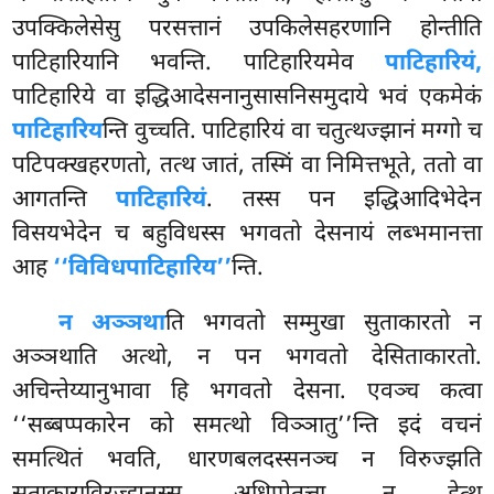
उपक्किलेसेसु परसत्तानं उपकिलेसहरणानि होन्तीति
पाटिहारियानि भवन्ति. पाटिहारियमेव
पाटिहारियं,
पाटिहारिये वा इद्धिआदेसनानुसासनिसमुदाये भवं एकमेकं
पाटिहारिय
न्ति वुच्चति. पाटिहारियं वा चतुत्थज्झानं मग्गो च
पटिपक्खहरणतो, तत्थ जातं, तस्मिं वा निमित्तभूते, ततो वा
आगतन्ति
पाटिहारियं
. तस्स पन इद्धिआदिभेदेन
विसयभेदेन च बहुविधस्स भगवतो देसनायं लब्भमानत्ता
आह
‘‘विविधपाटिहारिय’’
न्ति.
न अञ्ञथा
ति भगवतो सम्मुखा सुताकारतो न
अञ्ञथाति अत्थो, न पन भगवतो देसिताकारतो.
अचिन्तेय्यानुभावा हि भगवतो देसना. एवञ्च कत्वा
‘‘सब्बप्पकारेन को समत्थो विञ्ञातु’’न्ति इदं वचनं
समत्थितं भवति, धारणबलदस्सनञ्च न विरुज्झति