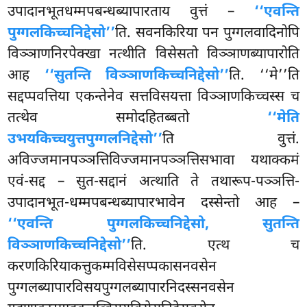
उपादानभूतधम्मपबन्धब्यापारताय वुत्तं –
‘‘एवन्ति
पुग्गलकिच्चनिद्देसो’’
ति. सवनकिरिया पन पुग्गलवादिनोपि
विञ्ञाणनिरपेक्खा नत्थीति विसेसतो विञ्ञाणब्यापारोति
आह
‘‘सुतन्ति विञ्ञाणकिच्चनिद्देसो’’
ति. ‘‘मे’’ति
सद्दप्पवत्तिया एकन्तेनेव सत्तविसयत्ता विञ्ञाणकिच्चस्स च
तत्थेव समोदहितब्बतो
‘‘मेति
उभयकिच्चयुत्तपुग्गलनिद्देसो’’
ति वुत्तं.
अविज्जमानपञ्ञत्तिविज्जमानपञ्ञत्तिसभावा यथाक्कमं
एवं-सद्द – सुत-सद्दानं अत्थाति ते तथारूप-पञ्ञत्ति-
उपादानभूत-धम्मपबन्धब्यापारभावेन दस्सेन्तो आह –
‘‘एवन्ति पुग्गलकिच्चनिद्देसो, सुतन्ति
विञ्ञाणकिच्चनिद्देसो’’
ति. एत्थ च
करणकिरियाकत्तुकम्मविसेसप्पकासनवसेन
पुग्गलब्यापारविसयपुग्गलब्यापारनिदस्सनवसेन