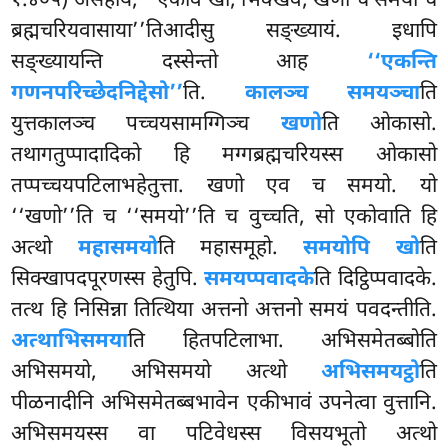
१.४०५) असहाये, ‘‘एकोव खो, भिक्खवे, खणो च समयो च
ब्रह्मचरियवासाया’’तिआदीसु सङ्ख्यायं. इधापि
सङ्ख्यायन्ति दस्सेन्तो आह
‘‘एकन्ति
गणनपरिच्छेदनिद्देसो’’
ति.
कालञ्च समयञ्चा
ति
युत्तकालञ्च पच्चयसामग्गिञ्च
खणो
ति ओकासो.
तथागतुप्पादादिको हि मग्गब्रह्मचरियस्स ओकासो
तप्पच्चयपटिलाभहेतुत्ता. खणो एव च समयो. यो
‘‘खणो’’ति च ‘‘समयो’’ति च वुच्चति, सो एकोवाति हि
अत्थो
महासमयो
ति महासमूहो.
समयोपि खो
ति
सिक्खापदपूरणस्स हेतुपि.
समयप्पवादके
ति दिट्ठिप्पवादके.
तत्थ हि निसिन्ना तित्थिया अत्तनो अत्तनो समयं पवदन्तीति.
अत्थाभिसमया
ति हितपटिलाभा. अभिसमेतब्बोति
अभिसमयो, अभिसमयो अत्थो
अभिसमयट्ठो
ति
पीळनादीनि अभिसमेतब्बभावेन एकीभावं उपनेत्वा वुत्तानि.
अभिसमयस्स वा पटिवेधस्स विसयभूतो अत्थो