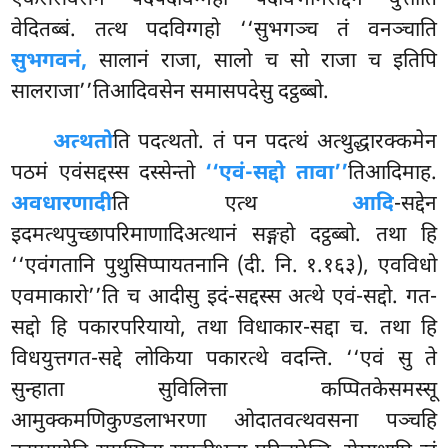
वेदितब्बं. तत्थ पदविग्गहो ‘‘सुभगञ्च तं वनञ्चाति
सुभगवनं,
सालानं राजा, सालो च सो राजा च इतिपि
सालराजा’’तिआदिवसेन समासपदेसु दट्ठब्बो.
अत्थतो
ति पदत्थतो. तं पन पदत्थं अत्थुद्धारक्कमेन
पठमं एवंसद्दस्स दस्सेन्तो
‘‘एवं-सद्दो तावा’’
तिआदिमाह.
अवधारणादी
ति एत्थ
आदि
-सद्देन
इदमत्थपुच्छापरिमाणादिअत्थानं सङ्गहो दट्ठब्बो. तथा हि
‘‘एवंगतानि पुथुसिप्पायतनानि (दी. नि. १.१६३), एवविधो
एवमाकारो’’ति च आदीसु इदं-सद्दस्स अत्थे एवं-सद्दो. गत-
सद्दो हि पकारपरियायो, तथा विधाकार-सद्दा च. तथा हि
विधयुत्तगत-सद्दे लोकिया पकारत्थे वदन्ति. ‘‘एवं सु ते
सुन्हाता सुविलित्ता कप्पितकेसमस्सू
आमुक्कमणिकुण्डलाभरणा ओदातवत्थवसना पञ्चहि