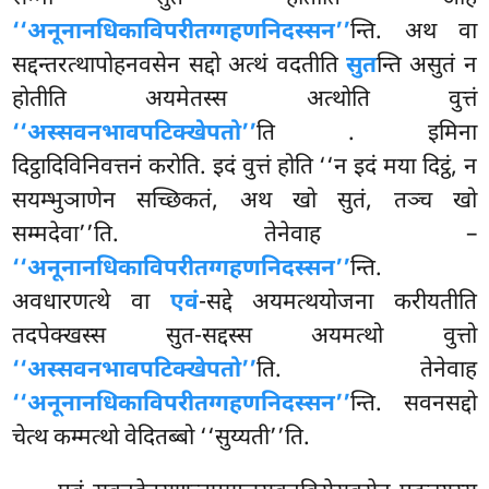
‘‘अनूनानधिकाविपरीतग्गहणनिदस्सन’’
न्ति. अथ वा
सद्दन्तरत्थापोहनवसेन सद्दो अत्थं वदतीति
सुत
न्ति असुतं न
होतीति अयमेतस्स अत्थोति वुत्तं
‘‘अस्सवनभावपटिक्खेपतो’’
ति
. इमिना
दिट्ठादिविनिवत्तनं करोति. इदं वुत्तं होति ‘‘न इदं मया दिट्ठं, न
सयम्भुञाणेन सच्छिकतं, अथ खो सुतं, तञ्च खो
सम्मदेवा’’ति. तेनेवाह –
‘‘अनूनानधिकाविपरीतग्गहणनिदस्सन’’
न्ति.
अवधारणत्थे वा
एवं
-सद्दे अयमत्थयोजना करीयतीति
तदपेक्खस्स सुत-सद्दस्स अयमत्थो वुत्तो
‘‘अस्सवनभावपटिक्खेपतो’’
ति. तेनेवाह
‘‘अनूनानधिकाविपरीतग्गहणनिदस्सन’’
न्ति. सवनसद्दो
चेत्थ कम्मत्थो वेदितब्बो ‘‘सुय्यती’’ति.