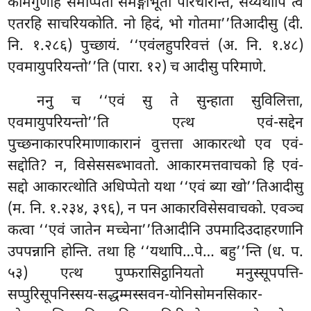
कामगुणेहि समप्पिता समङ्गीभूता परिचारेन्ति, सेय्यथापि त्वं
एतरहि साचरियकोति. नो हिदं, भो गोतमा’’तिआदीसु (दी.
नि. १.२८६) पुच्छायं. ‘‘एवंलहुपरिवत्तं (अ. नि. १.४८)
एवमायुपरियन्तो’’ति (पारा. १२) च आदीसु परिमाणे.
ननु
च ‘‘एवं सु ते सुन्हाता सुविलित्ता,
एवमायुपरियन्तो’’ति एत्थ एवं-सद्देन
पुच्छनाकारपरिमाणाकारानं वुत्तत्ता आकारत्थो एव
एवं-
सद्दोति? न, विसेससब्भावतो. आकारमत्तवाचको हि एवं-
सद्दो आकारत्थोति अधिप्पेतो यथा ‘‘एवं ब्या खो’’तिआदीसु
(म. नि. १.२३४, ३९६), न पन आकारविसेसवाचको. एवञ्च
कत्वा ‘‘एवं जातेन मच्चेना’’तिआदीनि उपमादिउदाहरणानि
उपपन्नानि होन्ति. तथा हि ‘‘यथापि…पे… बहु’’न्ति (ध. प.
५३) एत्थ पुप्फरासिट्ठानियतो मनुस्सूपपत्ति-
सप्पुरिसूपनिस्सय-सद्धम्मस्सवन-योनिसोमनसिकार-