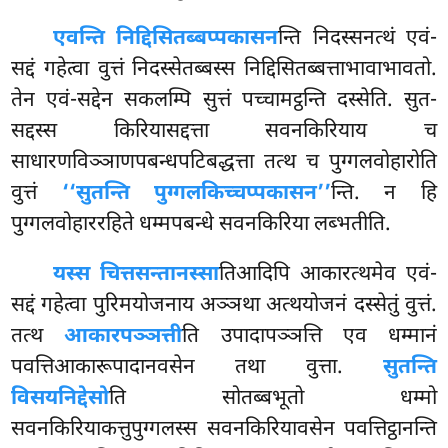
एवन्ति निद्दिसितब्बप्पकासन
न्ति निदस्सनत्थं एवं-
सद्दं गहेत्वा वुत्तं निदस्सेतब्बस्स निद्दिसितब्बत्ताभावाभावतो.
तेन एवं-सद्देन सकलम्पि सुत्तं पच्चामट्ठन्ति दस्सेति. सुत-
सद्दस्स किरियासद्दत्ता सवनकिरियाय च
साधारणविञ्ञाणपबन्धपटिबद्धत्ता तत्थ च पुग्गलवोहारोति
वुत्तं
‘‘सुतन्ति पुग्गलकिच्चप्पकासन’’
न्ति. न हि
पुग्गलवोहाररहिते धम्मपबन्धे सवनकिरिया लब्भतीति.
यस्स चित्तसन्तानस्सा
तिआदिपि आकारत्थमेव एवं-
सद्दं गहेत्वा पुरिमयोजनाय अञ्ञथा अत्थयोजनं दस्सेतुं वुत्तं.
तत्थ
आकारपञ्ञत्ती
ति उपादापञ्ञत्ति एव धम्मानं
पवत्तिआकारूपादानवसेन तथा वुत्ता.
सुतन्ति
विसयनिद्देसो
ति सोतब्बभूतो धम्मो
सवनकिरियाकत्तुपुग्गलस्स सवनकिरियावसेन पवत्तिट्ठानन्ति