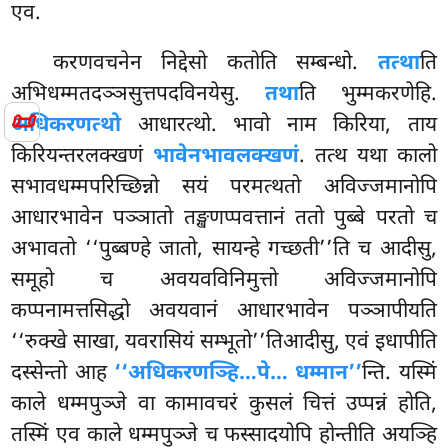
एव.
करणवचनेन
निद्देसो कतोति सम्बन्धो.
तत्था
ति
अभिधम्मतदञ्ञसुत्तपदविनयेसु.
तथा
ति भुम्मकरणेहि.
📜
अधिकरणत्थो
आधारत्थो. भावो नाम किरिया, ताय
किरियन्तरलक्खणं
भावेनभावलक्खणं
. तत्थ यथा कालो
सभावधम्मपरिच्छिन्नो सयं परमत्थतो अविज्जमानोपि
आधारभावेन पञ्ञातो तङ्खणप्पवत्तानं ततो पुब्बे परतो च
अभावतो ‘‘पुब्बण्हे जातो, सायन्हे गच्छती’’ति च आदीसु,
समूहो च अवयवविनिमुत्तो अविज्जमानोपि
कप्पनामत्तसिद्धो अवयवानं आधारभावेन पञ्ञापीयति
‘‘रुक्खे साखा, यवरासियं सम्भूतो’’तिआदीसु, एवं इधापीति
दस्सेन्तो आह
‘‘अधिकरणञ्हि…पे… धम्मान’’
न्ति. यस्मिं
काले धम्मपुञ्जे वा कामावचरं कुसलं चित्तं उप्पन्नं होति,
तस्मिं एव काले धम्मपुञ्जे च फस्सादयोपि होन्तीति अयञ्हि