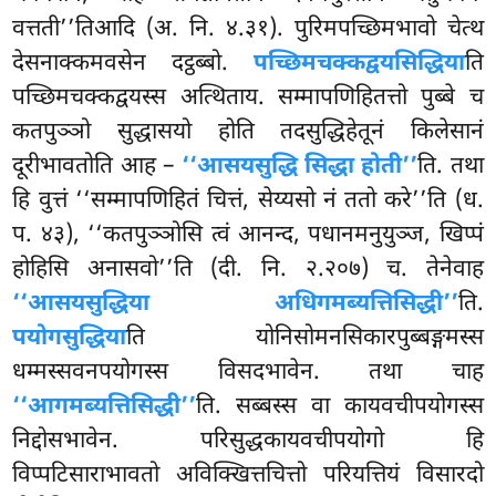
वत्तती’’तिआदि (अ. नि. ४.३१). पुरिमपच्छिमभावो चेत्थ
देसनाक्कमवसेन दट्ठब्बो.
पच्छिमचक्कद्वयसिद्धिया
ति
पच्छिमचक्कद्वयस्स अत्थिताय. सम्मापणिहितत्तो पुब्बे च
कतपुञ्ञो सुद्धासयो होति तदसुद्धिहेतूनं किलेसानं
दूरीभावतोति आह –
‘‘आसयसुद्धि सिद्धा होती’’
ति. तथा
हि वुत्तं ‘‘सम्मापणिहितं चित्तं, सेय्यसो नं ततो करे’’ति (ध.
प. ४३), ‘‘कतपुञ्ञोसि त्वं आनन्द, पधानमनुयुञ्ज, खिप्पं
होहिसि अनासवो’’ति (दी. नि. २.२०७) च. तेनेवाह
‘‘आसयसुद्धिया अधिगमब्यत्तिसिद्धी’’
ति.
पयोगसुद्धिया
ति योनिसोमनसिकारपुब्बङ्गमस्स
धम्मस्सवनपयोगस्स विसदभावेन. तथा चाह
‘‘आगमब्यत्तिसिद्धी’’
ति. सब्बस्स वा कायवचीपयोगस्स
निद्दोसभावेन. परिसुद्धकायवचीपयोगो हि
विप्पटिसाराभावतो अविक्खित्तचित्तो परियत्तियं विसारदो