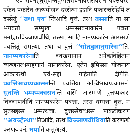
एवं सवनहेतुसुणन्तपुग्गलसवनविसेसवसेन पदत्तयस्स
एकेन पकारेन अत्थयोजनं दस्सेत्वा इदानि पकारन्तरेहिपि तं
दस्सेतुं
‘‘तथा एव’’
न्तिआदि वुत्तं. तत्थ
तस्सा
ति या सा
भगवतो सम्मुखा धम्मस्सवनाकारेन पवत्ता
मनोद्वारविञ्ञाणवीथि, तस्सा. सा हि नानप्पकारेन आरम्मणे
पवत्तितुं समत्था. तथा च वुत्तं
‘‘सोतद्वारानुसारेना’’
ति.
नानप्पकारेना
ति वक्खमानानं अनेकविहितानं
ब्यञ्जनत्थग्गहणानं नानाकारेन. एतेन इमिस्सा योजनाय
आकारत्थो एवं-सद्दो गहितोति दीपेति.
पवत्तिभावप्पकासन
न्ति पवत्तिया अत्थिभावप्पकासनं.
सुतन्ति धम्मप्पकासन
न्ति यस्मिं आरम्मणे
वुत्तप्पकारा
विञ्ञाणवीथि नानप्पकारेन पवत्ता, तस्स धम्मत्ता वुत्तं, न
सुतसद्दस्स धम्मत्थत्ता. वुत्तस्सेवत्थस्स पाकटीकरणं
‘‘अयञ्हेत्था’’
तिआदि. तत्थ
विञ्ञाणवीथिया
ति करणत्थे
करणवचनं.
मया
ति कत्तुअत्थे.