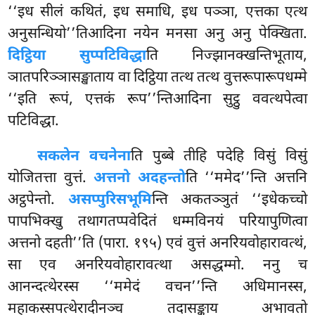
‘‘इध सीलं कथितं, इध समाधि, इध पञ्ञा, एत्तका एत्थ
अनुसन्धियो’’तिआदिना नयेन मनसा अनु अनु पेक्खिता.
दिट्ठिया सुप्पटिविद्धा
ति निज्झानक्खन्तिभूताय,
ञातपरिञ्ञासङ्खाताय वा दिट्ठिया तत्थ तत्थ वुत्तरूपारूपधम्मे
‘‘इति रूपं, एत्तकं रूप’’न्तिआदिना सुट्ठु ववत्थपेत्वा
पटिविद्धा.
सकलेन वचनेना
ति पुब्बे तीहि पदेहि विसुं विसुं
योजितत्ता वुत्तं.
अत्तनो अदहन्तो
ति ‘‘ममेद’’न्ति अत्तनि
अट्ठपेन्तो.
असप्पुरिसभूमि
न्ति अकतञ्ञुतं ‘‘इधेकच्चो
पापभिक्खु तथागतप्पवेदितं धम्मविनयं परियापुणित्वा
अत्तनो दहती’’ति (पारा. १९५) एवं वुत्तं अनरियवोहारावत्थं,
सा एव अनरियवोहारावत्था असद्धम्मो. ननु च
आनन्दत्थेरस्स ‘‘ममेदं वचन’’न्ति अधिमानस्स,
महाकस्सपत्थेरादीनञ्च तदासङ्काय अभावतो