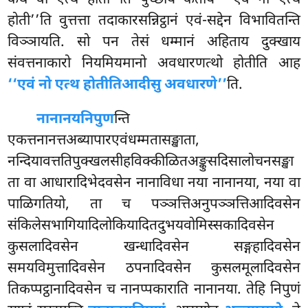
कथं वो एत्थ होती’’ति पुच्छाय कताय ‘‘एवं नो एत्थ
होती’’ति वुत्तत्ता तदाकारसन्निट्ठानं एवं-सद्देन विभावितन्ति
विञ्ञायति. सो पन तेसं धम्मानं अहिताय दुक्खाय
संवत्तनाकारो नियमियमानो अवधारणत्थो होतीति आह
‘‘एवं नो एत्थ होतीतिआदीसु अवधारणे’’
ति.
नानानयनिपुण
न्ति
एकत्तनानत्तअब्यापारएवंधम्मतासङ्खाता,
नन्दियावत्ततिपुक्खलसीहविक्कीळितअङ्कुसदिसालोचनसङ्खा
ता वा आधारादिभेदवसेन नानाविधा नया नानानया, नया वा
पाळिगतियो, ता च पञ्ञत्तिअनुपञ्ञत्तिआदिवसेन
संकिलेसभागियादिलोकियादितदुभयवोमिस्सकादिवसेन
कुसलादिवसेन खन्धादिवसेन सङ्गहादिवसेन
समयविमुत्तादिवसेन ठपनादिवसेन कुसलमूलादिवसेन
तिकप्पट्ठानादिवसेन च नानप्पकाराति नानानया. तेहि निपुणं