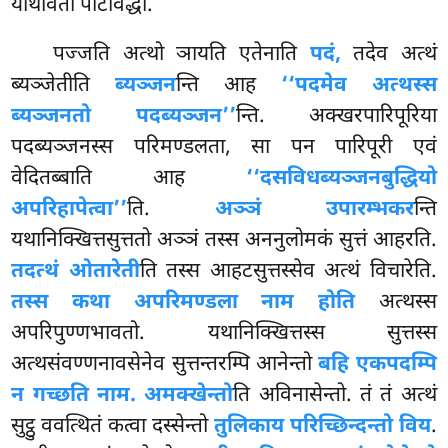
याथावतो पटिविद्धा.
पज्जति अत्थो ञायति एतेनाति
पदं,
तदेव अत्थं
ब्यञ्जेतीति
ब्यञ्जन
न्ति आह
‘‘पदमेव अत्थस्स
ब्यञ्जनतो पदब्यञ्जन’’
न्ति. अक्खरपारिपूरिया
पदब्यञ्जनस्स
परिमण्डलता, सा पन पारिपूरी एवं
वेदितब्बाति आह
‘‘दसविधब्यञ्जनबुद्धियो
अपरिहापेत्वा’’
ति.
अञ्ञं उपारम्भकर
न्ति
यथानिक्खित्तसुत्ततो अञ्ञं तस्स अननुलोमकं सुत्तं आहरति.
तदत्थं ओतारेती
ति तस्स आहटसुत्तस्सेव अत्थं विचारेति.
तस्स कथा अपरिमण्डला नाम होति
अत्थस्स
अपरिपुण्णभावतो. यथानिक्खित्तस्स सुत्तस्स
अत्थसंवण्णनावसेनेव सुत्तन्तरम्पि आनेन्तो
बहि एकपदम्पि
न गच्छति नाम. अमक्खेन्तो
ति अविनासेन्तो. तं तं अत्थं
सुट्ठु ववत्थितं कत्वा दस्सेन्तो
तुलिकाय परिच्छिन्दन्तो विय
.