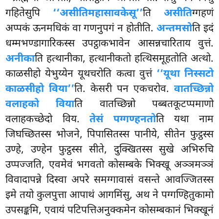
गहितेसुपि
‘‘असीतिमहासावकेसू’’
ति
असीति
ग्गहणं
अप्पकं ऊनमधिकं वा गणनुपगं न होतीति.
अन्तमसो
ति इदं
धम्मभण्डागारिकस्स उपट्ठाकभावेन आसन्नचारिताय वुत्तं.
अनीका
ति हत्थानीका, हत्थानीकतो हत्थिसमूहतोति अत्थो.
काळसीहो येभुय्येन यूथचरोति कत्वा वुत्तं
‘‘यूथा निस्सटो
काळसीहो विया’’
ति. केसरी पन एकचरोव.
वातच्छिन्नो
वलाहको विया
ति वातच्छिन्नो पब्बतकूटप्पमाणो
वलाहकच्छेदो विय.
तेसं पग्गण्हनतो
ति यथा नाम
जिघच्छितस्स भोजने, पिपासितस्स पानीये, सीतेन फुट्ठस्स
उण्हे, उण्हेन फुट्ठस्स सीते, दुक्खितस्स सुखे अभिरुचि
उप्पज्जति, एवमेवं भगवतो कोसम्बके भिक्खू अञ्ञमञ्ञं
विवादापन्ने दिस्वा अपरे समग्गावासं वसन्ते आवज्जितस्स
इमे तयो कुलपुत्ता आपाथं आगमिंसु, अथ ने पग्गण्हितुकामो
उपसङ्कमि, एवायं पटिपत्तिअनुक्कमेन कोसम्बकानं भिक्खूनं