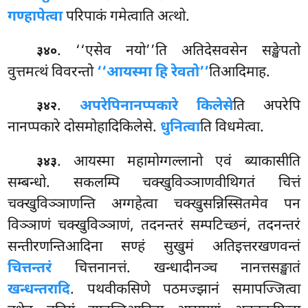
गण्हापेत्वा
परिपाकं गमेत्वाति अत्थो.
. ‘‘एसेव नयो’’ति अतिदेसवसेन सङ्खेपतो
३४०
वुत्तमत्थं विवरन्तो
‘‘आयस्मा हि रेवतो’’
तिआदिमाह.
.
अपरेपि
नानप्पकारे किलेसे
ति अपरेपि
३४२
नानप्पकारे दोसमोहादिकिलेसे.
धुनित्वा
ति विधमेत्वा.
. आयस्मा महामोग्गल्लानो एवं ब्याकासीति
३४३
सम्बन्धो. सकलम्पि चक्खुविञ्ञाणवीथिगतं चित्तं
चक्खुविञ्ञाणन्ति अग्गहेत्वा चक्खुसन्निस्सितमेव पन
विञ्ञाणं चक्खुविञ्ञाणं, तदनन्तरं सम्पटिच्छनं, तदनन्तरं
सन्तीरणन्तिआदिना सण्हं सुखुमं अतिइत्तरखणवन्तं
चित्तन्तरं
चित्तनानत्तं. खन्धादीनञ्च नानत्तसङ्खातं
खन्धन्तरादि
. पथवीकसिणे पठमज्झानं समापज्जित्वा