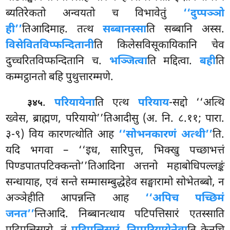
ब्यतिरेकतो अन्वयतो च विभावेतुं
‘‘दुप्पञ्ञो
ही’’
तिआदिमाह. तत्थ
सब्बानस्सा
ति सब्बानि अस्स.
विसेवितविप्फन्दितानी
ति किलेसविसूकायिकानि चेव
दुच्चरितविप्फन्दितानि च.
भञ्जित्वा
ति मद्दित्वा.
बही
ति
कम्मट्ठानतो बहि पुथुत्तारम्मणे.
.
परियायेना
ति एत्थ
परियाय
-सद्दो ‘‘अत्थि
३४५
ख्वेस, ब्राह्मण, परियायो’’तिआदीसु (अ. नि. ८.११; पारा.
३-९) विय कारणत्थोति आह
‘‘सोभनकारणं अत्थी’’
ति.
यदि भगवा – ‘‘इध, सारिपुत्त, भिक्खु पच्छाभत्तं
पिण्डपातपटिक्कन्तो’’तिआदिना अत्तनो महाबोधिपल्लङ्कं
सन्धायाह, एवं सन्ते सम्मासम्बुद्धेहेव सङ्घारामो सोभेतब्बो, न
अञ्ञेहीति आपन्नन्ति आह
‘‘अपिच पच्छिमं
जनत’’
न्तिआदि. निब्बानत्थाय पटिपत्तिसारं एतस्साति