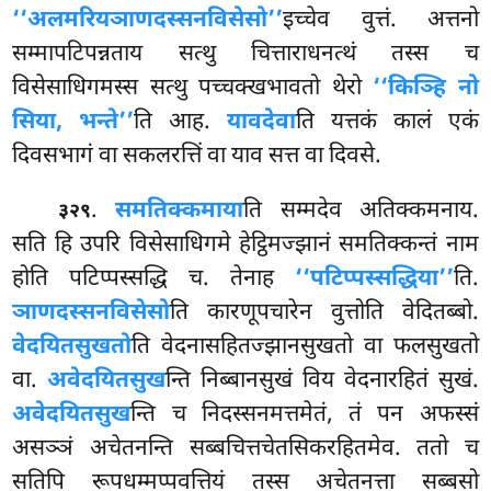
‘‘अलमरियञाणदस्सनविसेसो’’
इच्चेव वुत्तं. अत्तनो
सम्मापटिपन्नताय सत्थु चित्ताराधनत्थं तस्स च
विसेसाधिगमस्स सत्थु पच्चक्खभावतो थेरो
‘‘किञ्हि नो
सिया, भन्ते’’
ति आह.
यावदेवा
ति यत्तकं कालं एकं
दिवसभागं वा सकलरत्तिं वा याव सत्त वा दिवसे.
.
समतिक्कमाया
ति सम्मदेव अतिक्कमनाय.
३२९
सति हि उपरि विसेसाधिगमे हेट्ठिमज्झानं समतिक्कन्तं नाम
होति पटिप्पस्सद्धि च. तेनाह
‘‘पटिप्पस्सद्धिया’’
ति.
ञाणदस्सनविसेसो
ति कारणूपचारेन वुत्तोति वेदितब्बो.
वेदयितसुखतो
ति वेदनासहितज्झानसुखतो वा फलसुखतो
वा.
अवेदयितसुख
न्ति निब्बानसुखं विय वेदनारहितं सुखं.
अवेदयितसुख
न्ति च निदस्सनमत्तमेतं, तं पन अफस्सं
असञ्ञं अचेतनन्ति सब्बचित्तचेतसिकरहितमेव. ततो च
सतिपि रूपधम्मप्पवत्तियं तस्स अचेतनत्ता सब्बसो