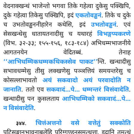
वेदनाक्खन्धं भाजेन्तो भगवा तिके गहेत्वा दुकेसु पक्खिपि,
दुके गहेत्वा तिकेसु पक्खिपि, इदं
एकतोवड्ढनं
. तिके च दुके
च उभतोवड्ढननीहारेन कथेसि, इदं
उभतोवड्ढनं
. एवं
सेसखन्धेसु धातायतनादीसु च यथारहं
विभङ्गप्पकरणे
(विभ. ३२-३३; १५५-१५६, १८३-१८४) अभिधम्मभाजनीये
आगतनयेन वेदितब्बं. तेनाह
‘‘आभिधम्मिकधम्मकथिकस्सेव पाकट’’
न्ति. खन्धादीसु
सभावधम्मेसु तीसु लक्खणेसु पञ्ञत्तियं समयन्तरेसु च
कोसल्लाभावतो
अयं सकवादो अयं परवादोति न
जानाति
. ततो एव
सकवादं…पे… धम्मन्तरं विसंवादेति
.
खन्धादीसु पन कुसलताय
आभिधम्मिको सकवादं…पे…
न विसंवादेति
.
.
चित्तं
अत्तनो वसे वत्तेतुं सक्कोति
३४४
पटिसङ्खानभावनाबलेहि परिग्गण्हनसमत्थत्ता. इदानि तमत्थं