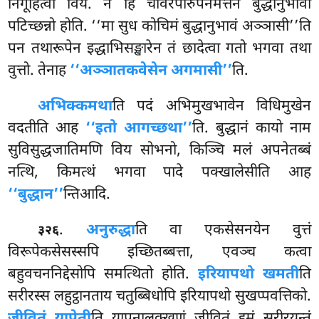
निगूहित्वा विय. न हि चीवरपारुपनमत्तेन बुद्धानुभावो
पटिच्छन्नो होति. ‘‘मा सुध कोचिमं बुद्धानुभावं अञ्ञासी’’ति
पन
तथारूपेन इद्धाभिसङ्खारेन तं छादेत्वा गतो भगवा तथा
वुत्तो. तेनाह
‘‘अञ्ञातकवेसेन अगमासी’’
ति.
अभिक्कमथा
ति
पदं अभिमुखभावेन विधिमुखेन
वदतीति आह
‘‘इतो आगच्छथा’’
ति. बुद्धानं कायो नाम
सुविसुद्धजातिमणि विय सोभनो, किञ्चि मलं अपनेतब्बं
नत्थि, किमत्थं भगवा पादे पक्खालेसीति आह
‘‘बुद्धान’’
न्तिआदि.
.
अनुरुद्धा
ति वा एकसेसनयेन वुत्तं
३२६
विरूपेकसेसस्सपि इच्छितब्बत्ता, एवञ्च कत्वा
बहुवचननिद्देसोपि समत्थितो होति.
इरियापथो खमती
ति
सरीरस्स लहुट्ठानताय चतुब्बिधोपि इरियापथो सुखप्पवत्तिको.
जीवितं यापेती
ति यापनालक्खणं जीवितं इमं सरीरयन्तं