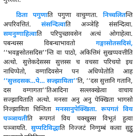
मुस्सति.
ठिता पगुणा
ति पगुणा वाचुग्गता.
निच्चलित
न्ति
अपरिवत्तितं.
संसन्दित्वा
ति अञ्ञेहि संसन्दित्वा.
समनुग्गाहित्वा
ति परिपुच्छावसेन अत्थं ओगाहेत्वा.
पबन्धस्स विबन्धाभावतो
गङ्गासोतसदिसं,
‘‘भवङ्गसोतसदिस’’न्ति वा पाठो, अकित्तिमं सुखप्पवत्तीति
अत्थो. सुत्तेकदेसस्स सुत्तस्स च वचसा परिचयो इध
नाधिप्पेतो, वग्गादिवसेन पन अधिप्पेतोति आह
‘‘सुत्तदसक…पे… सज्झायिता’’
ति, ‘‘दस सुत्तानि गतानि,
दस वग्गागता’’तिआदिना सल्लक्खेत्वा वाचाय
सज्झायिताति अत्थो. मनसा अनु अनु पेक्खिता भागसो
निज्झायिता चिन्तिता
मनसानुपेक्खिता. रूपगतं विय
पञ्ञायती
ति रूपगतं विय चक्खुस्स विभूतं हुत्वा
पञ्ञायति.
सुप्पटिविद्धा
ति निज्जटं निग्गुम्बं कत्वा सुट्ठु