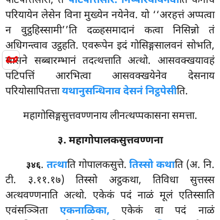
पटिपत्तिसारो, तं
पटिपत्तिसारं. निप्परियायेनेवा
ति केनचि
परियायेन लेसेन विना मुख्येन नयेनेव. यो ‘‘अरहत्तं अप्पत्वा
न वुट्ठहिस्सामी’’ति दळ्हसमादानं कत्वा निसिन्नो तं
अधिगन्त्वाव उट्ठहति. एवरूपेन इदं गोसिङ्गसालवनं सोभति,
📜
सासने सब्बारम्भानं तदत्थत्ताति अत्थो. आसवक्खयावहं
पटिपत्तिं आरभित्वा आसवक्खयेनेव देसनाय
परियोसापितत्ता
यथानुसन्धिनाव देसनं निट्ठपेसी
ति.
महागोसिङ्गसुत्तवण्णनाय लीनत्थप्पकासना समत्ता.
३. महागोपालकसुत्तवण्णना
.
तत्था
ति
गोपालकसुत्ते.
तिस्सो कथा
ति (अ. नि.
३४६
टी. ३.११.१७) तिस्सो अट्ठकथा, तिविधा सुत्तस्स
अत्थवण्णनाति अत्थो. एकेकं पदं नाळं मूलं एतिस्साति
एवंसञ्ञिता
एकनाळिका,
एकेकं वा पदं नाळं