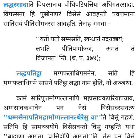
लद्धस्सादा
ति विपस्सनाय वीथिपटिपत्तिया अधिगतस्सादा.
विपस्सना हि पुब्बेनापरं विसेसं आवहन्ती पवत्तमाना
सातिसयं पीतिसोमनस्सं आवहति. तेनाह भगवा –
‘‘यतो यतो सम्मसति, खन्धानं उदयब्बयं;
लभति पीतिपामोज्जं, अमतं तं
विजानत’’न्ति. (ध. प. ३७४);
लद्धपतिट्ठा
मग्गफलाधिगमनेन. सति हि
मग्गफलाधिगमे सासने पतिट्ठा लद्धा नाम होति, नो अञ्ञथा.
कामं सारिपुत्तमोग्गल्लानापि महासावकपरियापन्नाव,
अग्गसावकभावेन पन नेसं विसेसदस्सनत्थं
‘‘धम्मसेनापतिमहामोग्गल्लानत्थेरेसु वा’’
ति विसुं गहणं.
सतिपि हि सामञ्ञयोगे विसेसवन्तो विसुं गय्हन्ति यथा
‘‘ब्राह्मणा आगता, वासिट्ठोपि आगतो’’ति. तेसु पन विसुं