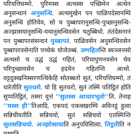
परियत्तिधम्मो. पुरिमस्स अत्थस्स पच्छिमेन अत्थेन
अनुसन्धानं
अनुसन्धि
. अत्थमुखेन पन पाळिपदेसानम्पि
अनुसन्धि होतियेव, सो च पुब्बापरानुसन्धि-पुच्छानुसन्धि-
अज्झासयानुसन्धि-यथानुसन्धिवसेन चतुब्बिधो. तंतंदेसनानं
पन पुब्बापरसंसन्दनं
पुब्बापरं
. पाळिवसेन अनुसन्धिवसेन
पुब्बापरवसेनाति पच्चेकं योजेतब्बं.
उग्गहित
न्ति ब्यञ्जनसो
अत्थसो च उद्धं उद्धं गहितं, परियापुणनवसेन चेव
परिपुच्छावसेन च हदयेन गहितन्ति अत्थो.
वट्टदुक्खनिस्सरणत्थिकेहि सोतब्बतो सुतं, परियत्तिधम्मो, तं
धारेतीति
सुतधरो
. यो हि सुतधरो, सुतं तस्मिं पतिट्ठितं होति
सुप्पतिट्ठितं, तस्मा वुत्तं
‘‘सुतस्स आधारभूतो’’
ति. तेनाह
‘‘यस्स ही’’
तिआदि. एकपदं एकक्खरम्पि अविनट्ठं हुत्वा
सन्निचीयतीति सन्निचयो, सुतं सन्निचयो एतस्मिन्ति
सुतसन्निचयो. अज्झोसाया
ति अनुपविसित्वा.
तिट्ठती
ति न