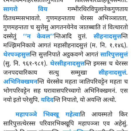
रमणीयमनोहरसीतलगुणताय किलेसपरिळाहवूपसमतो.
सागरो विय
गम्भीरथिरविपुलानेकगुणताय
ठितधम्मसभावतो. गुणमहन्तताय थेरस्स अभिञ्ञातता,
गुणमहन्तता च सुत्तेसु आगतनयेनेव ञातब्बाति तं वित्थारतो
दस्सेतुं
‘‘न केवल’’
न्तिआदि वुत्तं.
सीहनादसुत्त
न्ति
मज्झिमनिकाये आगतं महासीहनादसुत्तं (म. नि. १.१४६).
थेरपञ्हसुत्त
न्ति सुत्तनिपाते अट्ठकवग्गे आगतं
सारिपुत्तसुत्तं
(सु. नि. ९६१-९८१).
थेरसीहनादसुत्त
न्ति इमस्स च थेरस्स
जनपदचारिकाय सत्थु सम्मुखा
सीहनादसुत्तं
.
अभिनिक्खमन
न्ति थेरस्सेव महता ञातिपरिवट्टेन महता च
भोगपरिवट्टेन सह घरावासपरिच्चागो अभिनिक्खमनं. एस
नयो इतो परेसुपि.
यदिद
न्ति निपातो, यो अयन्ति अत्थो.
महापञ्ञे भिक्खू गहेत्वा
ति आयस्मतो किर
सारिपुत्तत्थेरस्स परिवारभिक्खूपि महापञ्ञा एव अहेसुं.