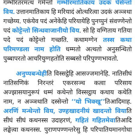
गम्भीरतरमत्थं
गमेन्तो
गम्भीरमातिकाय उदकं पेसेन्तो
विय.
उत्तानमातिकाय हि मरियादं ओत्थरित्वा उदकं अञ्ञथा
गच्छेय्य. एकंयेव पदं अनेकेहि परियायेहि पुनप्पुनं संवण्णेन्तो
पदं
कोट्टेन्तो सिन्धवाजानीयो विय
. सो हि वग्गिताय गतिया
पदे पदं कोट्टेन्तो गच्छति. कथामग्गेन
तस्स कथा
परिमण्डला नाम होति
धम्मतो अत्थतो अनुसन्धितो
पुब्बापरतो आचरियुग्गहतोति सब्बसो परिपुण्णभावतो.
अनुप्पबन्धेही
ति विस्सट्ठेहि आसज्जमानेहि. नातिसीघं
नातिसणिकं निरन्तरं एकरसञ्च कत्वा परिसाय
अज्झासयानुरूपं धम्मं कथेन्तो विस्सट्ठाय कथाय कथेति
नाम, न अञ्ञथाति दस्सेन्तो
‘‘यो भिक्खू’’
तिआदिमाह.
अरणिं मन्थेन्तो विय, उण्हखादनीयं खादन्तो विया
ति
सीघं सीघं कथनस्स उदाहरणं,
गहितं गहितमेवा
तिआदि
लङ्घेत्वा कथनस्स. पुराणपण्णन्तरेसु हि परिपातियमानगोधा