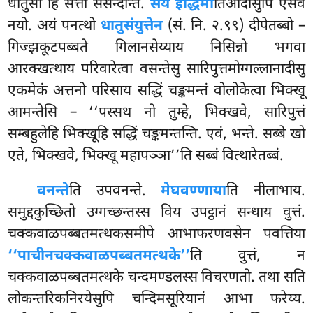
धातुसो हि सत्ता संसन्दन्ति.
सयं इद्धिमा
तिआदीसुपि एसेव
नयो. अयं पनत्थो
धातुसंयुत्तेन
(सं. नि. २.९९) दीपेतब्बो –
गिज्झकूटपब्बते गिलानसेय्याय निसिन्नो भगवा
आरक्खत्थाय परिवारेत्वा वसन्तेसु सारिपुत्तमोग्गल्लानादीसु
एकमेकं अत्तनो परिसाय सद्धिं चङ्कमन्तं वोलोकेत्वा भिक्खू
आमन्तेसि – ‘‘पस्सथ नो तुम्हे, भिक्खवे, सारिपुत्तं
सम्बहुलेहि भिक्खूहि सद्धिं चङ्कमन्तन्ति. एवं, भन्ते. सब्बे खो
एते, भिक्खवे, भिक्खू महापञ्ञा’’ति सब्बं वित्थारेतब्बं.
वनन्ते
ति उपवनन्ते.
मेघवण्णाया
ति नीलाभाय.
समुद्दकुच्छितो उग्गच्छन्तस्स विय उपट्ठानं सन्धाय वुत्तं.
चक्कवाळपब्बतमत्थकसमीपे आभाफरणवसेन पवत्तिया
‘‘पाचीनचक्कवाळपब्बतमत्थके’’
ति वुत्तं, न
चक्कवाळपब्बतमत्थके चन्दमण्डलस्स विचरणतो. तथा
सति
लोकन्तरिकनिरयेसुपि चन्दिमसूरियानं आभा फरेय्य.