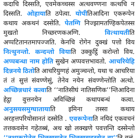
कदाचि दिस्सति, एवमेकच्चस्स अत्थवण्णना कत्थचि न
दिस्सति.
ओहाया
ति ठपेत्वा.
योपी
तिआदिना एकरूपेन
कथाय अकथनं दस्सेति.
पेतग्गि
निज्झामतण्हिकपेतस्स
मुखतो निच्छरणकअग्गि.
वित्थायती
ति
अप्पटितानतमापज्जति. केनचि रोगेन दुक्खं पत्तो विय
नित्थुनन्तो. कन्दन्तो विया
ति उक्कुट्ठिं करोन्तो विय.
अप्पबन्धा नाम होति
सुखेन अप्पवत्तभावतो.
आचरियेहि
दिन्ननये ठितो
ति आचरियुग्गहं अमुञ्चन्तो, यथा च आचरिया
तं तं सुत्तं संवण्णेसुं, तेनेव नयेन संवण्णेन्तोति अत्थो.
अच्छिन्नधारं कत्वा
ति ‘‘नातिसीघं नातिसणिक’’न्तिआदिना
हेट्ठा वुत्तनयेन अविच्छिन्नं कथापबन्धं कत्वा.
अनुसयसमुग्घाताया
ति इमिना तस्सा कथाय
अरहत्तपरियोसानतं दस्सेति
.
एवरूपेना
ति नयिदं एकवचनं
तत्तकवसेन गहेतब्बं, अथ खो लक्खणे पवत्तन्ति दस्सेन्तो