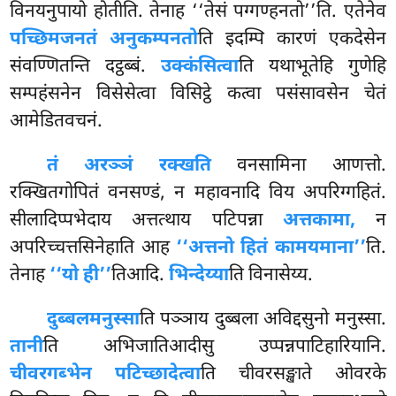
विनयनुपायो होतीति. तेनाह ‘‘तेसं पग्गण्हनतो’’ति. एतेनेव
पच्छिमजनतं अनुकम्पनतो
ति इदम्पि कारणं एकदेसेन
संवण्णितन्ति दट्ठब्बं.
उक्कंसित्वा
ति यथाभूतेहि गुणेहि
सम्पहंसनेन विसेसेत्वा विसिट्ठे कत्वा पसंसावसेन चेतं
आमेडितवचनं.
तं अरञ्ञं रक्खति
वनसामिना आणत्तो.
रक्खितगोपितं वनसण्डं, न महावनादि विय अपरिग्गहितं.
सीलादिप्पभेदाय अत्तत्थाय पटिपन्ना
अत्तकामा,
न
अपरिच्चत्तसिनेहाति आह
‘‘अत्तनो हितं कामयमाना’’
ति.
तेनाह
‘‘यो ही’’
तिआदि.
भिन्देय्या
ति विनासेय्य.
दुब्बलमनुस्सा
ति पञ्ञाय दुब्बला अविद्दसुनो मनुस्सा.
तानी
ति अभिजातिआदीसु उप्पन्नपाटिहारियानि.
चीवरगब्भेन पटिच्छादेत्वा
ति चीवरसङ्खाते ओवरके