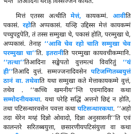
भन्ते’’तिआदिना थेरेहि विस्सज्जनं कथितं.
मित्तं एतस्स अत्थीति
मेत्तं,
कायकम्मं.
आवी
ति
पकासं.
रहो
ति अप्पकासं. यञ्हि उद्दिस्स मेत्तं कायकम्मं
पच्चुपट्ठपेति, तं तस्स सम्मुखा चे, पकासं होति, परम्मुखा चे,
अप्पकासं. तेनाह
‘‘आवि चेव रहो चाति सम्मुखा चेव
परम्मुखा चा’’
ति.
इतरानी
ति परम्मुखा कायवचीकम्मानि.
‘‘तत्था’’
तिआदिना सङ्खेपतो वुत्तमत्थं विवरितुं
‘‘यं
ही’’
तिआदि वुत्तं. सम्मज्जनादिवसेन
पटिजग्गितब्बयुत्तं
ठानं वा. तथेवा
ति यथा सम्मुखा कते मेत्ताकायकम्मे वुत्तं,
तथेव
. ‘‘कच्चि खमनीय’’न्ति एवमादिका कथा
सम्मोदनीयकथा
. यथा परेहि सद्धिं अत्तनो छिद्दं न होति,
तथा पटिसन्थारवसेन पवत्ता कथा
पटिसन्थारकथा
. ‘‘अहो
तदा थेरेन मय्हं दिन्नो ओवादो, दिन्ना अनुसासनी’’ति एवं
कालन्तरे सरितब्बयुत्ता, छसारणीयपटिसंयुत्ता वा कथा