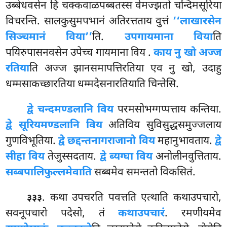
उब्बेधवसेन हि चक्कवाळपब्बतस्स वेमज्झतो चन्दिमसूरिया
विचरन्ति. सालकुसुमपभानं अतिरत्तताय वुत्तं
‘‘लाखारसेन
सिञ्चमानं विया’’
ति.
उपगायमाना विया
ति
पयिरुपासनवसेन उपेच्च गायमाना विय
.
काय नु खो अज्ज
रतिया
ति अज्ज झानसमापत्तिरतिया एव नु खो, उदाहु
धम्मसाकच्छारतिया धम्मदेसनारतियाति चिन्तेसि.
द्वे चन्दमण्डलानि विय
परमसोभग्गप्पत्ताय कन्तिया.
द्वे सूरियमण्डलानि विय
अतिविय सुविसुद्धसमुज्जलाय
गुणविभूतिया.
द्वे छद्दन्तनागराजानो विय
महानुभावताय.
द्वे
सीहा विय
तेजुस्सदताय.
द्वे ब्यग्घा विय
अनोलीनवुत्तिताय.
सब्बपालिफुल्लमेवाति
सब्बमेव समन्ततो विकसितं.
. कथा उपचरति पवत्तति एत्थाति कथाउपचारो,
३३३
सवनूपचारो पदेसो, तं
कथाउपचारं
. रमणीयमेव