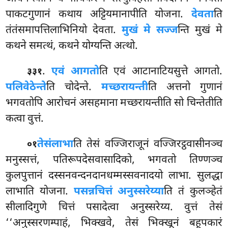
पाकटगुणानं कथाय अट्टियमानापीति योजना.
देवता
ति
तंतंसमापत्तिलाभिनियो देवता.
मुखं मे सज्ज
न्ति मुखं मे
कथने समत्थं, कथने योग्यन्ति अत्थो.
.
एवं आगतो
ति एवं आटानाटियसुत्ते आगतो.
३३१
पलिवेठेन्ते
ति चोदेन्ते.
मच्छरायन्ती
ति अत्तनो गुणानं
भगवतोपि आरोचनं असहमाना मच्छरायन्तीति सो चिन्तेतीति
कत्वा वुत्तं.
तेसं
लाभा
ति तेसं वज्जिराजूनं वज्जिरट्ठवासीनञ्च
०१
मनुस्सत्तं, पतिरूपदेसवासादिको, भगवतो तिण्णञ्च
कुलपुत्तानं दस्सनवन्दनदानधम्मस्सवनादयो लाभा. सुलद्धा
लाभाति योजना.
पसन्नचित्तं अनुस्सरेय्या
ति तं कुलञ्हेतं
सीलादिगुणे चित्तं पसादेत्वा अनुस्सरेय्य. वुत्तं तेसं
‘‘अनुस्सरणम्पाहं, भिक्खवे, तेसं भिक्खूनं बहूपकारं