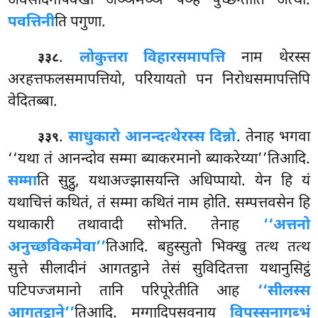
अवसादनापेक्खा अञ्ञमञ्ञं पञ्हं पुच्छन्तीति अत्थो.
पवत्तिनी
ति पगुणा.
.
लोकुत्तरा विहारसमापत्ति
नाम थेरस्स
३३८
अरहत्तफलसमापत्तियो, परियायतो पन निरोधसमापत्तिपि
वेदितब्बा.
.
साधुकारो आनन्दत्थेरस्स दिन्नो
. तेनाह भगवा
३३९
‘‘यथा तं आनन्दोव सम्मा ब्याकरमानो ब्याकरेय्या’’तिआदि.
सम्मा
ति सुट्ठु, यथाअज्झासयन्ति अधिप्पायो. येन हि यं
यथाचित्तं कथितं, तं सम्मा कथितं नाम होति. सम्पत्तवसेन हि
यथाकारी तथावादी सोभति. तेनाह
‘‘अत्तनो
अनुच्छविकमेवा’’
तिआदि. बहुस्सुतो भिक्खु तत्थ तत्थ
सुत्ते सीलादीनं आगतट्ठाने तेसं सुविदितत्ता यथानुसिट्ठं
पटिपज्जमानो तानि परिपूरेतीति आह
‘‘सीलस्स
आगतट्ठाने’’
तिआदि. मग्गादिपसवनाय
विपस्सनागब्भं