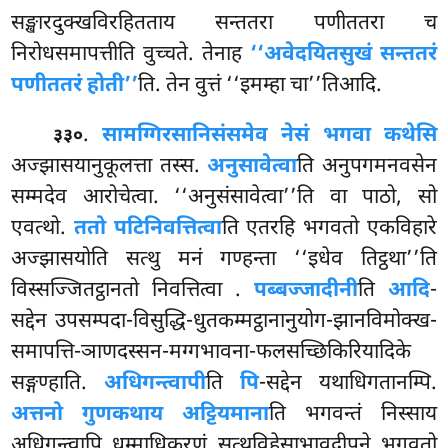
सङ्खारदुक्खविरहितताय सन्ततरा पणीततरा च
निरोधसमापत्तीति वुच्चते. तेनाह
‘‘अवेदयितसुखं सन्ततरं
पणीततरं होती’’
ति. तेन वुत्तं ‘‘इमम्हा चा’’तिआदि.
.
सामग्गिरसानिसंसमेव नेसं भगवा कथेसि
३३०
अज्झासयानुकूलत्ता तस्स.
अनुसावेत्वा
ति अनुपगमनवसेन
सम्मदेव आरोचेत्वा. ‘‘अनुसंसावेत्वा’’ति वा पाठो, सो
एवत्थो.
ततो पटिनिवत्तित्वा
ति एतरहि भगवतो एकविहारे
अज्झासयोति सत्थु मनं गण्हन्ता ‘‘इधेव तिट्ठथा’’ति
विस्सज्जितट्ठानतो निवत्तित्वा
.
पब्बज्जादीनी
ति
आदि
-
सद्देन उपसम्पदा-विसुद्धि-धुतकम्मट्ठानानुयोग-झानविमोक्ख-
समापत्ति-ञाणदस्सन-मग्गभावना-फलसच्छिकिरियादिके
सङ्गण्हाति.
अधिगन्त्वापी
ति
पि
-सद्देन यथाधिगतानम्पि.
अत्तनो गुणकथाय अट्टियमाना
ति भगवन्तं निस्साय
अधिगन्त्वापि धम्माधिकरणं सत्थुविहेसाभावदीपने भगवतो