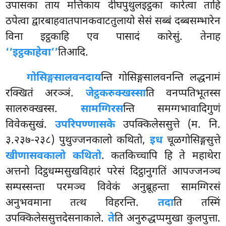
उपासका ताय मत्तिकाय दीघपुथुलइट्ठका कारेत्वा ताहि
ठपेत्वा द्वारबाहवातपानकवाटतुलायो सेसं सब्बं दब्बसम्भारेन
विना इट्ठकाहि एव पासादं कारेसुं. तेनाह
‘‘इट्ठकाहेवा’’
तिआदि.
गोसिङ्गसालवनदाय
न्ति गोसिङ्गसालवनन्ति लद्धनामं
रक्खितं अरञ्ञं.
जेट्ठकरुक्खस्सा
ति वनप्पतिभूतस्स
सालरुक्खस्स.
सामग्गिरस
न्ति समग्गभावादिगुणं
विवेकसुखं.
उपरिपण्णासके
उपक्किलेससुत्ते (म. नि.
३.२३७-२३८) पुथुज्जनकालो कथितो,
इध
चूळगोसिङ्गसुत्ते
खीणासवकालो कथितो
. कतकिच्चापि हि ते महाथेरा
अत्तनो दिट्ठधम्मसुखविहारं परेसं दिट्ठानुगतिं आपज्जनञ्च
सम्पस्सन्ता परमञ्च विवेकं अनुब्रूहन्ता सामग्गिरसं
अनुभवमाना तत्थ विहरन्ति.
तदा
ति तस्मिं
उपक्किलेससुत्तदेसनाकाले.
ते
ति अनुरुद्धप्पमुखा कुलपुत्ता.