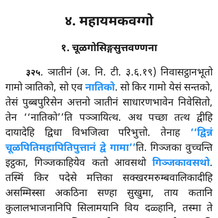
४. महायमकवग्गो
१. चूळगोसिङ्गसुत्तवण्णना
. ञातीनं
(अ. नि. टी. ३.६.१९) निवासट्ठानभूतो
३२५
गामो ञातिको, सो एव
नातिको
. सो किर गामो येसं सन्तको,
तेसं पुब्बपुरिसेन अत्तनो ञातीनं साधारणभावेन निवेसितो,
तेन ‘‘नातिको’’ति पञ्ञायित्थ. अथ पच्छा तत्थ द्वीहि
दायादेहि द्विधा विभजित्वा परिभुत्तो. तेनाह
‘‘द्विन्नं
चूळपितिमहापितिपुत्तानं द्वे गामा’’
ति. गिञ्जका वुच्चन्ति
इट्ठका, गिञ्जकाहियेव कतो आवसथो
गिञ्जकावसथो
.
तस्मिं किर पदेसे मत्तिका सक्खरमरुम्बवालिकादीहि
असम्मिस्सा अकठिना सण्हा सुखुमा, ताय कतानि
कुलालभाजनानिपि सिलामयानि विय दळ्हानि, तस्मा ते