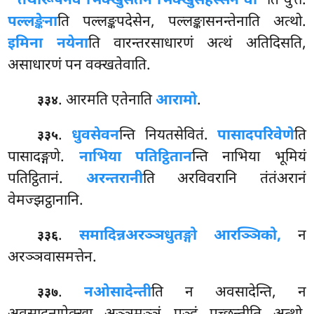
‘‘तथारूपेनेव भिक्खुसतेन भिक्खुसहस्सेन वा’’
ति वुत्तं.
पल्लङ्केना
ति पल्लङ्कपदेसेन, पल्लङ्कासनन्तेनाति अत्थो.
इमिना नयेना
ति वारन्तरसाधारणं अत्थं अतिदिसति,
असाधारणं पन वक्खतेवाति.
. आरमति एतेनाति
आरामो
.
३३४
.
धुवसेवन
न्ति नियतसेवितं.
पासादपरिवेणे
ति
३३५
पासादङ्गणे.
नाभिया पतिट्ठितान
न्ति नाभिया भूमियं
पतिट्ठितानं.
अरन्तरानी
ति अरविवरानि तंतंअरानं
वेमज्झट्ठानानि.
.
समादिन्नअरञ्ञधुतङ्गो आरञ्ञिको,
न
३३६
अरञ्ञवासमत्तेन.
.
न
ओसादेन्ती
ति न अवसादेन्ति, न
३३७