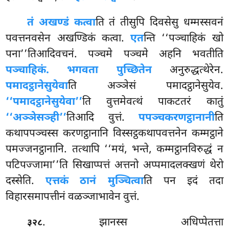
तं अखण्डं कत्वा
ति तं तीसुपि दिवसेसु धम्मस्सवनं
पवत्तनवसेन अखण्डिकं कत्वा.
एत
न्ति ‘‘पञ्चाहिकं खो
पना’’तिआदिवचनं. पञ्चमे पञ्चमे
अहनि भवतीति
पञ्चाहिकं. भगवता पुच्छितेन
अनुरुद्धत्थेरेन.
पमादट्ठानेसुयेवा
ति अञ्ञेसं पमादट्ठानेसुयेव.
‘‘पमादट्ठानेसुयेवा’’
ति वुत्तमेवत्थं पाकटतरं कातुं
‘‘अञ्ञेसञ्ही’’
तिआदि वुत्तं.
पपञ्चकरणट्ठानानी
ति
कथापपञ्चस्स करणट्ठानानि विस्सट्ठकथापवत्तनेन कम्मट्ठाने
पमज्जनट्ठानानि. तत्थापि ‘‘मयं, भन्ते, कम्मट्ठानविरुद्धं न
पटिपज्जामा’’ति सिखाप्पत्तं अत्तनो अप्पमादलक्खणं थेरो
दस्सेति.
एत्तकं ठानं मुञ्चित्वा
ति पन इदं तदा
विहारसमापत्तीनं वळञ्जाभावेन वुत्तं.
. झानस्स
अधिप्पेतत्ता
३२८