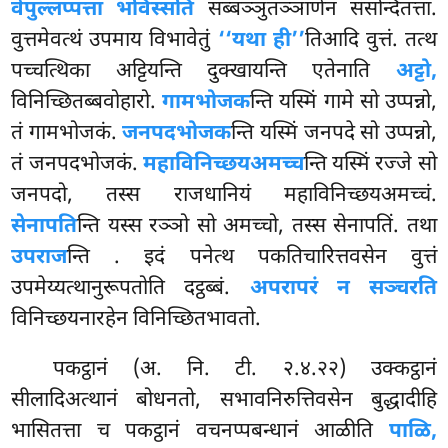
वेपुल्लप्पत्ता भविस्सति
सब्बञ्ञुतञ्ञाणेन संसन्दितत्ता.
वुत्तमेवत्थं उपमाय विभावेतुं
‘‘यथा ही’’
तिआदि वुत्तं. तत्थ
पच्चत्थिका अट्टियन्ति दुक्खायन्ति एतेनाति
अट्टो,
विनिच्छितब्बवोहारो.
गामभोजक
न्ति यस्मिं गामे सो उप्पन्नो,
तं गामभोजकं.
जनपदभोजक
न्ति यस्मिं जनपदे सो उप्पन्नो,
तं जनपदभोजकं.
महाविनिच्छयअमच्च
न्ति यस्मिं रज्जे सो
जनपदो, तस्स राजधानियं महाविनिच्छयअमच्चं.
सेनापति
न्ति यस्स रञ्ञो सो अमच्चो, तस्स सेनापतिं. तथा
उपराज
न्ति
. इदं पनेत्थ पकतिचारित्तवसेन वुत्तं
उपमेय्यत्थानुरूपतोति दट्ठब्बं.
अपरापरं न सञ्चरति
विनिच्छयनारहेन विनिच्छितभावतो.
पकट्ठानं
(अ. नि. टी. २.४.२२) उक्कट्ठानं
सीलादिअत्थानं बोधनतो, सभावनिरुत्तिवसेन बुद्धादीहि
भासितत्ता च पकट्ठानं वचनप्पबन्धानं आळीति
पाळि,