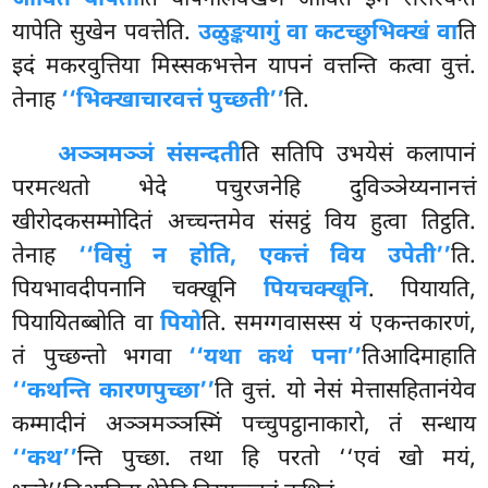
यापेति सुखेन पवत्तेति.
उळुङ्कयागुं वा कटच्छुभिक्खं वा
ति
इदं मकरवुत्तिया मिस्सकभत्तेन यापनं वत्तन्ति कत्वा वुत्तं.
तेनाह
‘‘भिक्खाचारवत्तं पुच्छती’’
ति.
अञ्ञमञ्ञं संसन्दती
ति सतिपि उभयेसं कलापानं
परमत्थतो भेदे पचुरजनेहि दुविञ्ञेय्यनानत्तं
खीरोदकसम्मोदितं अच्चन्तमेव संसट्ठं विय हुत्वा तिट्ठति.
तेनाह
‘‘विसुं न होति, एकत्तं विय उपेती’’
ति.
पियभावदीपनानि चक्खूनि
पियचक्खूनि
. पियायति,
पियायितब्बोति वा
पियो
ति. समग्गवासस्स यं एकन्तकारणं,
तं पुच्छन्तो भगवा
‘‘यथा कथं पना’’
तिआदिमाहाति
‘‘कथन्ति कारणपुच्छा’’
ति वुत्तं. यो नेसं मेत्तासहितानंयेव
कम्मादीनं अञ्ञमञ्ञस्मिं पच्चुपट्ठानाकारो, तं सन्धाय
‘‘कथ’’
न्ति पुच्छा. तथा हि परतो ‘‘एवं खो मयं,