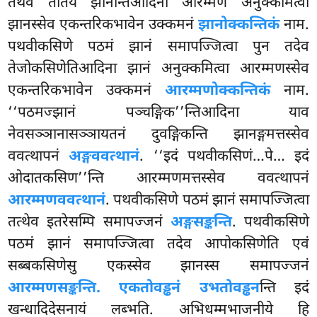
तथेव ततियं झानन्तिआदिना आरम्मणं अनुक्कमित्वा
झानस्सेव एकन्तरिकभावेन उक्कमनं
झानोक्कन्तिकं
नाम.
पथवीकसिणे पठमं झानं समापज्जित्वा पुन तदेव
तेजोकसिणेतिआदिना झानं अनुक्कमित्वा आरम्मणस्सेव
एकन्तरिकभावेन उक्कमनं
आरम्मणोक्कन्तिकं
नाम.
‘‘पठमज्झानं पञ्चङ्गिक’’न्तिआदिना याव
नेवसञ्ञानासञ्ञायतनं दुवङ्गिकन्ति झानङ्गमत्तस्सेव
ववत्थापनं
अङ्गववत्थानं
. ‘‘इदं पथवीकसिणं…पे… इदं
ओदातकसिण’’न्ति आरम्मणमत्तस्सेव ववत्थापनं
आरम्मणववत्थानं
. पथवीकसिणे पठमं झानं समापज्जित्वा
तत्थेव इतरेसम्पि समापज्जनं
अङ्गसङ्कन्ति
. पथवीकसिणे
पठमं झानं समापज्जित्वा तदेव आपोकसिणेति एवं
सब्बकसिणेसु एकस्सेव झानस्स समापज्जनं
आरम्मणसङ्कन्ति. एकतोवड्ढनं उभतोवड्ढन
न्ति इदं
खन्धादिदेसनायं लब्भति. अभिधम्मभाजनीये हि