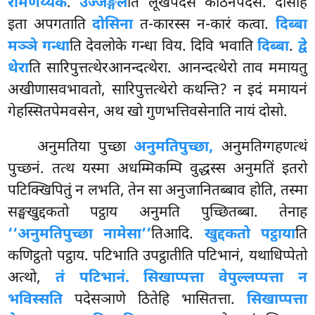
रामणेय्यकं
.
उज्जङ्गले
ति लूखपदेसे कठिनपदेसे. दोसेहि
इता अपगताति
दोसिना
त-कारस्स न-कारं कत्वा.
दिब्बा
मञ्ञे गन्धा
ति देवलोके गन्धा विय. दिवि भवाति
दिब्बा
.
द्वे
थेरा
ति सारिपुत्तत्थेरआनन्दत्थेरा. आनन्दत्थेरो ताव ममायतु
अखीणासवभावतो, सारिपुत्तत्थेरो कथन्ति? न इदं ममायनं
गेहस्सितपेमवसेन, अथ खो गुणभत्तिवसेनाति नायं दोसो.
अनुमतिया पुच्छा
अनुमतिपुच्छा,
अनुमतिग्गहणत्थं
पुच्छनं. तत्थ यस्मा अधम्मिकम्पि वुद्धस्स अनुमतिं इतरो
पटिक्खिपितुं न लभति, तेन सा अनुजानितब्बाव होति, तस्मा
सङ्घखुद्दकतो पट्ठाय अनुमति पुच्छितब्बा. तेनाह
‘‘अनुमतिपुच्छा नामेसा’’
तिआदि.
खुद्दकतो पट्ठाया
ति
कणिट्ठतो पट्ठाय. पटिभाति उपट्ठातीति पटिभानं, यथाधिप्पेतो
अत्थो,
तं पटिभानं. सिखाप्पत्ता वेपुल्लप्पत्ता न
भविस्सति
पदेसञाणे ठितेहि भासितत्ता.
सिखाप्पत्ता