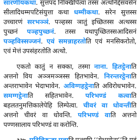
सारणीयकथा
. सुत्तपदं निक्खिपित्वा तस्स अत्थनिद्देसवसेन
सीलादिधम्मपटिसंयुत्ता कथा
धम्मीकथा
. सरेन सुत्तस्स
उच्चारणं
सरभञ्ञं
. पञ्हस्स ञातुं इच्छितस्स अत्थस्स
पुच्छनं
पञ्हपुच्छनं
. तस्स यथापुच्छितस्सआदिसनं
पञ्हविस्सज्जनं
.
एवं समन्नाहरतो
ति एवं मनसिकरोतो,
एवं मेत्तं उपसंहरतोति अत्थो.
एकतो कातुं न सक्का, तस्मा
नाना. हितट्ठेना
ति
अत्तनो विय अञ्ञमञ्ञस्स हितभावेन.
निरन्तरट्ठेना
ति
अन्तराभावेन भेदाभावेन.
अविग्गहट्ठेना
ति अविरोधभावेन.
समग्गट्ठेना
ति सहितभावेन.
परिभण्डं कत्वा
ति
बहलतनुमत्तिकालेपेहि लिम्पेत्वा.
चीवरं वा धोवन्ती
ति
अत्तनो चीवरं वा धोवन्ति.
परिभण्डं वा
ति अत्तनो
पण्णसालाय परिभण्डं वा करोन्ति.