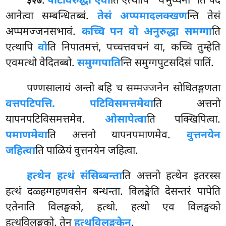
.
पटिविरुद्धा एवा
ति एत्थापि ‘‘येभुय्येना’’ति पदं
३२७
आनेत्वा सम्बन्धितब्बं.
तेसं अप्पमादलक्खण
न्ति तेसं
अप्पमज्जनसभावं.
कच्चि पन वो अनुरुद्धा समग्गा
ति
एत्थापि
वो
ति निपातमत्तं, पच्चत्तवचनं वा, कच्चि तुम्हेति
एवमत्थो वेदितब्बो.
समुग्गपाति
न्ति समुग्गपुटसदिसं पातिं.
पण्णसालायं अन्तो बहि च सम्मज्जनेन सोधितङ्गणता
वत्तपटिपत्ति. पटिविसमत्तमेवा
ति अत्तनो
यापनपटिविसमत्तमेव.
ओसापेत्वा
ति पक्खिपित्वा.
पमाणमेवा
ति अत्तनो यापनपमाणमेव.
वुत्तनयेन
जहित्वा
ति पाळियं वुत्तनयेन जहित्वा.
हत्थेन हत्थं संसिब्बन्ता
ति अत्तनो हत्थेन इतरस्स
हत्थं दळ्हग्गहणवसेन बन्धन्ता. विलङ्घेति देसन्तरं पापेति
एतेनाति विलङ्घको, हत्थो. हत्थो एव विलङ्घको
हत्थविलङ्घको, तेन
हत्थविलङ्घकेन
.