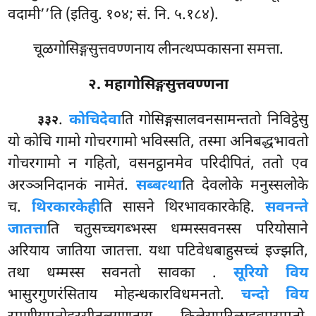
वदामी’’ति (इतिवु. १०४; सं. नि. ५.१८४).
चूळगोसिङ्गसुत्तवण्णनाय लीनत्थप्पकासना समत्ता.
२. महागोसिङ्गसुत्तवण्णना
.
कोचिदेवा
ति
गोसिङ्गसालवनसामन्ततो निविट्ठेसु
३३२
यो कोचि गामो गोचरगामो भविस्सति, तस्मा अनिबद्धभावतो
गोचरगामो न गहितो, वसनट्ठानमेव परिदीपितं, ततो एव
अरञ्ञनिदानकं नामेतं.
सब्बत्था
ति देवलोके मनुस्सलोके
च.
थिरकारकेही
ति सासने थिरभावकारकेहि.
सवनन्ते
जातत्ता
ति चतुसच्चगब्भस्स धम्मस्सवनस्स परियोसाने
अरियाय जातिया जातत्ता. यथा पटिवेधबाहुसच्चं इज्झति,
तथा धम्मस्स सवनतो सावका
.
सूरियो विय
भासुरगुणरंसिताय मोहन्धकारविधमनतो.
चन्दो विय