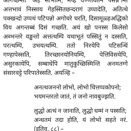
आगच्छन्तो ‘अहं सोभामि, मय्हं वण्णायतनं पसन्न’न्ति
अत्तभावं निस्साय गेहस्सितछन्दरागं उप्पादेति, अतित्थे
पक्खन्दो उप्पथं पटिपन्नो अगोचरे चरति, दिसामूळ्हअद्धिको
विय अगन्तब्बं दिसं गच्छति. अयं खो पनस्स किलेसो
अब्भन्तरे वड्ढन्तो अत्तत्थम्पि यथाभूतं पस्सितुं न दस्सति,
परत्थम्पि, उभयत्थम्पि. ततो निरयेपि पटिसन्धिं
गण्हापेस्सति, तिरच्छानयोनियम्पि, पेत्तिविसयेपि,
असुरकायेपि, सम्बाधेपि मातुकुच्छिस्मिन्ति अनमतग्गे
संसारवट्टे परिपातेस्सति. अयञ्हि –
अनत्थजननो
लोभो, लोभो चित्तप्पकोपनो;
भयमन्तरतो जातं, तं जनो नावबुज्झति.
लुद्धो अत्थं न जानाति, लुद्धो धम्मं न पस्सति;
अन्धतमं तदा होति, यं लोभो सहते नरं.
(इतिवु. ८८) –