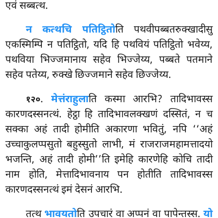
एवं सब्बत्थ.
न कत्थचि पतिट्ठितो
ति पथवीपब्बतरुक्खादीसु
एकस्मिम्पि न पतिट्ठितो, यदि हि पथवियं पतिट्ठितो भवेय्य,
पथविया भिज्जमानाय सहेव भिज्जेय्य, पब्बते पतमाने
सहेव पतेय्य, रुक्खे छिज्जमाने सहेव छिज्जेय्य.
.
मेत्तं
राहुला
ति कस्मा आरभि? तादिभावस्स
१२०
कारणदस्सनत्थं. हेट्ठा हि तादिभावलक्खणं दस्सितं, न च
सक्का अहं तादी होमीति अकारणा भवितुं, नपि ‘‘अहं
उच्चाकुलप्पसुतो बहुस्सुतो लाभी, मं राजराजमहामत्तादयो
भजन्ति, अहं तादी होमी’’ति इमेहि कारणेहि कोचि तादी
नाम होति, मेत्तादिभावनाय पन होतीति तादिभावस्स
कारणदस्सनत्थं इमं देसनं आरभि.
तत्थ
भावयतो
ति उपचारं वा अप्पनं वा पापेन्तस्स.
यो