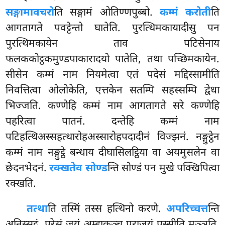
सङ्गामावचरो
ति सङ्गामं ओतिण्णपुब्बो.
कम्मं करोती
ति
आगतागते पवट्टेन्तो घातेति. पुरत्थिमकायादीसु पन
पुरत्थिमकायेन ताव पटिसेनाय
फलककोट्ठकमुण्डपाकारादयो पातेति, तथा पच्छिमकायेन.
सीसेन कम्मं नाम नियमेत्वा एतं पदेसं मद्दिस्सामीति
निवत्तित्वा ओलोकेति, एत्तकेन सतम्पि सहस्सम्पि द्वेधा
भिज्जति. कण्णेहि कम्मं नाम आगतागते सरे कण्णेहि
पहरित्वा पातनं. दन्तेहि कम्मं नाम
पटिहत्थिअस्सहत्थारोहअस्सारोहपदादीनं विज्झनं. नङ्गुट्ठेन
कम्मं
नाम नङ्गुट्ठे बन्धाय दीघासिलट्ठिया वा अयमुसलेन वा
छेदनभेदनं.
रक्खतेव सोण्ड
न्ति सोण्डं पन मुखे पक्खिपित्वा
रक्खति.
तत्था
ति तस्मिं तस्स हत्थिनो करणे.
अपरिच्चत्त
न्ति
अनिस्सट्ठं, परेसं जयं अम्हाकञ्च पराजयं पस्सीति मञ्ञति.