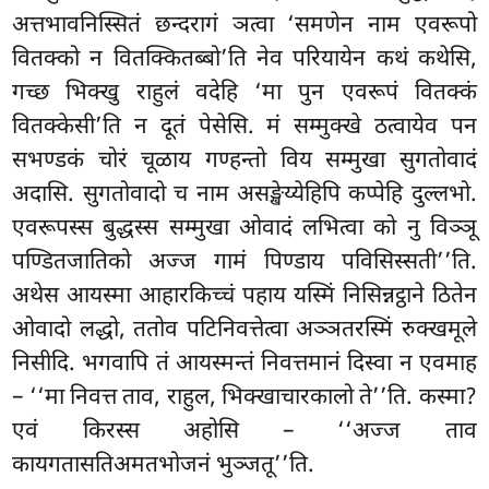
अत्तभावनिस्सितं छन्दरागं ञत्वा ‘समणेन नाम एवरूपो
वितक्को न वितक्कितब्बो’ति नेव परियायेन कथं कथेसि,
गच्छ भिक्खु राहुलं वदेहि
‘मा पुन एवरूपं वितक्कं
वितक्केसी’ति न दूतं पेसेसि. मं सम्मुक्खे ठत्वायेव पन
सभण्डकं चोरं चूळाय गण्हन्तो विय सम्मुखा सुगतोवादं
अदासि. सुगतोवादो च नाम असङ्खेय्येहिपि कप्पेहि दुल्लभो.
एवरूपस्स बुद्धस्स सम्मुखा ओवादं लभित्वा को नु
विञ्ञू
पण्डितजातिको अज्ज गामं पिण्डाय पविसिस्सती’’ति.
अथेस आयस्मा आहारकिच्चं पहाय यस्मिं निसिन्नट्ठाने ठितेन
ओवादो लद्धो, ततोव पटिनिवत्तेत्वा अञ्ञतरस्मिं रुक्खमूले
निसीदि. भगवापि तं आयस्मन्तं निवत्तमानं दिस्वा न एवमाह
– ‘‘मा निवत्त ताव, राहुल, भिक्खाचारकालो ते’’ति. कस्मा?
एवं किरस्स अहोसि – ‘‘अज्ज ताव
कायगतासतिअमतभोजनं भुञ्जतू’’ति.