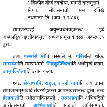
‘‘किकीव बीजं रक्खेय्य, चामरी वालमुत्तमं;
निपको सीलसम्पन्नो, ममं रक्खि
तथागतो’’ति. (अप. १.२.८३);
सामणेरपञ्हं अयुत्तवचनपहानत्थं, इदं
अम्बलट्ठिकराहुलोवादसुत्तं सम्पजानमुसावादस्स अकरणत्थं
वुत्तं.
तत्थ
पस्ससि नो
ति पस्ससि नु.
परित्त
न्ति थोकं.
सामञ्ञ
न्ति समणधम्मो.
निक्कुज्जित्वा
ति अधोमुखं कत्वा.
उक्कुज्जित्वा
ति उत्तानं कत्वा.
.
सेय्यथापि, राहुल, रञ्ञो नागो
ति अयं उपमा
१०८
सम्पजानमुसावादे संवररहितस्स ओपम्मदस्सनत्थं वुत्ता. तत्थ
ईसादन्तो
ति रथीसासदिसदन्तो
.
उरुळ्हवा
ति अभिवड्ढितो
आरोहसम्पन्नो.
अभिजातो
ति सुजातो जातिसम्पन्नो.