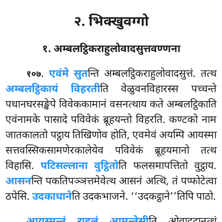
२. भिक्खुवग्गो
१. अम्बलट्ठिकराहुलोवादसुत्तवण्णना
.
एवं
मे सुत
न्ति अम्बलट्ठिकराहुलोवादसुत्तं. तत्थ
१०७
अम्बलट्ठिकायं विहरती
ति वेळुवनविहारस्स पच्चन्ते
पधानघरसङ्खेपे विवेककामानं वसनत्थाय कते अम्बलट्ठिकाति
एवंनामके पासादे पविवेकं ब्रूहयन्तो विहरति. कण्टको नाम
जातकालतो पट्ठाय तिखिणोव होति, एवमेवं अयम्पि आयस्मा
सत्तवस्सिकसामणेरकालेयेव पविवेकं ब्रूहयमानो तत्थ
विहासि.
पटिसल्लाना वुट्ठितो
ति फलसमापत्तितो वुट्ठाय.
आसन
न्ति पकतिपञ्ञत्तमेवेत्थ आसनं अत्थि, तं पप्फोटेत्वा
ठपेसि.
उदकाधाने
ति
उदकभाजने. ‘‘उदकट्ठाने’’तिपि पाठो.
आयस्मन्तं राहुलं आमन्तेसी
ति ओवाददानत्थं