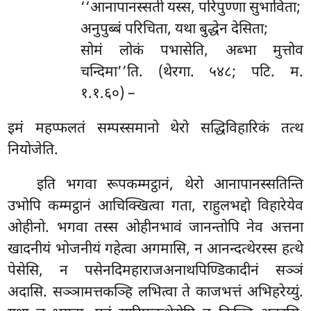
‘‘आनापानस्सती
यस्स, परिपुण्णा सुभाविता;
अनुपुब्बं परिचिता, यथा बुद्धेन देसिता;
सोमं लोकं पभासेति, अब्भा मुत्तोव
चन्दिमा’’ति. (थेरगा. ५४८; पटि. म.
१.१.६०) –
इमं
महप्फलतं सम्पस्समानो थेरो सद्धिविहारिकं तत्थ
नियोजेति.
इति भगवा रूपकम्मट्ठानं, थेरो आनापानस्सतिन्ति
उभोपि कम्मट्ठानं आचिक्खित्वा गता, राहुलभद्दो विहारेयेव
ओहीनो. भगवा तस्स ओहीनभावं जानन्तोपि नेव अत्तना
खादनीयं भोजनीयं गहेत्वा अगमासि, न आनन्दत्थेरस्स हत्थे
पेसेसि, न पसेनदिमहाराजअनाथपिण्डिकादीनं सञ्ञं
अदासि. सञ्ञामत्तकञ्हि लभित्वा ते काजभत्तं अभिहरेय्युं.