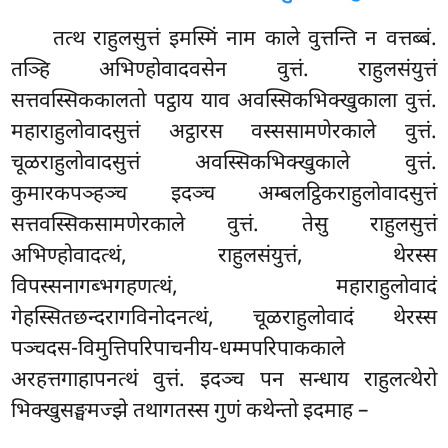
तत्थ राहुलसुत्तं इमस्मिं नाम काले वुत्तन्ति न वत्तब्बं.
तञ्हि अभिण्होवादवसेन वुत्तं. राहुलसंयुत्तं
सत्तवस्सिककालतो पट्ठाय याव अवस्सिकभिक्खुकाला वुत्तं.
महाराहुलोवादसुत्तं अट्ठारस वस्ससामणेरकाले वुत्तं.
चूळराहुलोवादसुत्तं अवस्सिकभिक्खुकाले वुत्तं.
कुमारकपञ्हञ्च इदञ्च अम्बलट्ठिकराहुलोवादसुत्तं
सत्तवस्सिकसामणेरकाले वुत्तं. तेसु राहुलसुत्तं
अभिण्होवादत्थं, राहुलसंयुत्तं, थेरस्स
विपस्सनागब्भगहणत्थं, महाराहुलोवादं
गेहस्सितछन्दरागविनोदनत्थं, चूळराहुलोवादं थेरस्स
पञ्चदस-विमुत्तिपरिपाचनीय-धम्मपरिपाककाले
अरहत्तगाहापनत्थं वुत्तं. इदञ्च
पन सन्धाय राहुलत्थेरो
भिक्खुसङ्घमज्झे तथागतस्स गुणं कथेन्तो इदमाह –