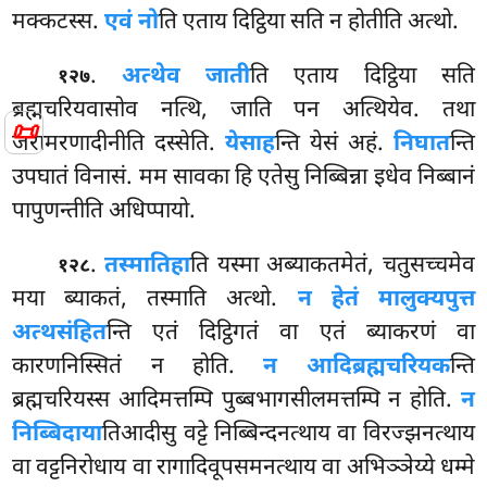
मक्कटस्स.
एवं नो
ति एताय दिट्ठिया सति न होतीति अत्थो.
.
अत्थेव जाती
ति एताय दिट्ठिया सति
१२७
ब्रह्मचरियवासोव नत्थि, जाति पन अत्थियेव. तथा
📜
जरामरणादीनीति दस्सेति.
येसाह
न्ति येसं अहं.
निघात
न्ति
उपघातं विनासं. मम सावका हि एतेसु निब्बिन्ना इधेव निब्बानं
पापुणन्तीति अधिप्पायो.
.
तस्मातिहा
ति
यस्मा अब्याकतमेतं, चतुसच्चमेव
१२८
मया ब्याकतं, तस्माति अत्थो.
न हेतं मालुक्यपुत्त
अत्थसंहित
न्ति एतं दिट्ठिगतं वा एतं ब्याकरणं वा
कारणनिस्सितं
न होति.
न आदिब्रह्मचरियक
न्ति
ब्रह्मचरियस्स आदिमत्तम्पि पुब्बभागसीलमत्तम्पि न होति.
न
निब्बिदाया
तिआदीसु वट्टे निब्बिन्दनत्थाय वा विरज्झनत्थाय
वा वट्टनिरोधाय वा रागादिवूपसमनत्थाय वा अभिञ्ञेय्ये धम्मे