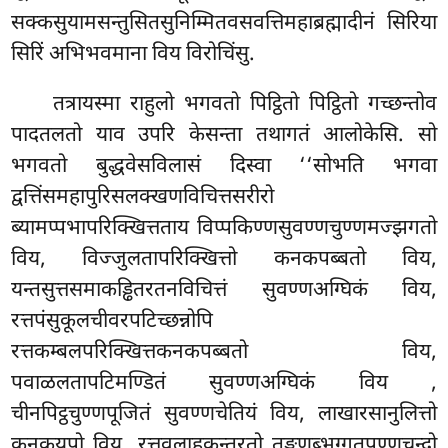
सक्कसुयामसन्तुसितसुनिम्मितवसवत्तिमहाब्रह्मादीनं सिरिया
सिरिं अभिभवमाना विय विरोचिंसु.
तत्रायस्मा राहुलो भगवतो पिट्ठितो पिट्ठितो गच्छन्तोव
पादतलतो याव उपरि केसन्ता तथागतं आलोकेसि. सो
भगवतो बुद्धवेसविलासं दिस्वा ‘‘सोभति भगवा
द्वत्तिंसमहापुरिसलक्खणविचित्तसरीरो
ब्यामप्पभापरिक्खित्तताय विप्पकिण्णसुवण्णचुण्णमज्झगतो
विय, विज्जुलतापरिक्खित्तो
कनकपब्बतो विय,
यन्तसुत्तसमाकड्ढितरतनविचित्तं सुवण्णअग्घिकं विय,
रत्तपंसुकूलचीवरपटिच्छन्नोपि
रत्तकम्बलपरिक्खित्तकनकपब्बतो विय,
पवाळलतापटिमण्डितं सुवण्णअग्घिकं विय
,
चीनपिट्ठचुण्णपूजितं सुवण्णचेतियं विय, लाखारसानुलित्तो
कनकयूपो विय, रत्तवलाहकन्तरतो तङ्खणब्भुग्गतपुण्णचन्दो