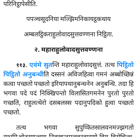
परिनिट्ठापेसीति.
पपञ्चसूदनिया मज्झिमनिकायट्ठकथाय
अम्बलट्ठिकराहुलोवादसुत्तवण्णना निट्ठिता.
२. महाराहुलोवादसुत्तवण्णना
.
एवं
मे सुत
न्ति महाराहुलोवादसुत्तं. तत्थ
पिट्ठितो
११३
पिट्ठितो अनुबन्धी
ति दस्सनं अविजहित्वा गमनं अब्बोच्छिन्नं
कत्वा पच्छतो पच्छतो इरियापथानुबन्धनेन अनुबन्धि. तदा हि
भगवा पदे पदं निक्खिपन्तो विलासितगमनेन पुरतो पुरतो
गच्छति, राहुलत्थेरो दसबलस्स पदानुपदिको हुत्वा पच्छतो
पच्छतो.
तत्थ भगवा सुपुप्फितसालवनमज्झगतो