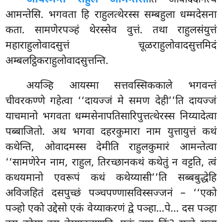
आमन्तेसि. भगवता हि राहुलत्थेरस्स सम्बहुला धम्मदेसना
कता. सामणेरपञ्हं थेरस्सेव वुत्तं. तथा राहुलसंयुत्तं
महाराहुलोवादसुत्तं चूळराहुलोवादसुत्तमिदं
अम्बलट्ठिकराहुलोवादसुत्तन्ति.
अयञ्हि आयस्मा सत्तवस्सिककाले भगवन्तं
चीवरकण्णे गहेत्वा ‘‘दायज्जं मे समण देही’’ति दायज्जं
याचमानो भगवता धम्मसेनापतिसारिपुत्तत्थेरस्स निय्यादेत्वा
पब्बाजितो. अथ भगवा दहरकुमारा नाम युत्तायुत्तं कथं
कथेन्ति, ओवादमस्स देमीति राहुलकुमारं आमन्तेत्वा
‘‘सामणेरेन नाम, राहुल, तिरच्छानकथं कथेतुं न वट्टति, त्वं
कथयमानो एवरूपं कथं कथेय्यासी’’ति सब्बबुद्धेहि
अविजहितं दसपुच्छं पञ्चपण्णासविस्सज्जनं – ‘‘एको
पञ्हो एको उद्देसो एकं वेय्याकरणं द्वे पञ्हा…पे… दस पञ्हा