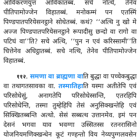
आविकरणयुत्तं आविकातब्बं. सचे नत्थि, तेनेव
पीतिपामोज्जेन विहातब्बं. मनोकम्मं पन एतस्मिं
पिण्डपातपरियेसनट्ठाने सोधेतब्बं. कथं? ‘‘अत्थि नु खो मे
अज्ज पिण्डपातपरियेसनट्ठाने रूपादीसु छन्दो वा रागो वा
पटिघं वा’’ति? सचे अत्थि, ‘‘पुन न एवं करिस्सामी’’ति
चित्तेनेव अधिट्ठातब्बं. सचे नत्थि, तेनेव पीतिपामोज्जेन
विहातब्बं.
.
समणा वा ब्राह्मणा वा
ति बुद्धा वा पच्चेकबुद्धा
११२
वा तथागतसावका वा.
तस्मातिहा
ति यस्मा अतीतेपि एवं
परिसोधेसुं, अनागतेपि परिसोधेस्सन्ति, एतरहिपि
परिसोधेन्ति, तस्मा तुम्हेहिपि तेसं अनुसिक्खन्तेहि एवं
सिक्खितब्बन्ति अत्थो. सेसं सब्बत्थ उत्तानमेव. इमं पन
देसनं भगवा याव भवग्गा उस्सितस्स रतनरासिनो
योजनियमणिक्खन्धेन कूटं गण्हन्तो विय नेय्यपुग्गलवसेन