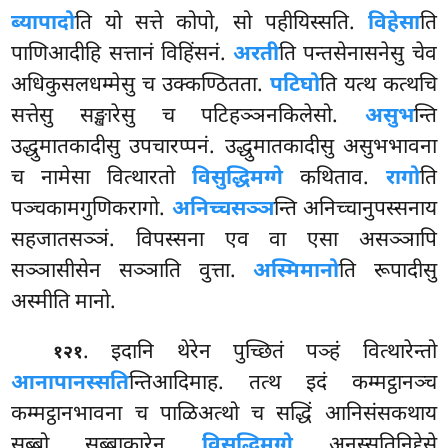
ब्यापादो
ति यो सत्ते कोपो, सो पहीयिस्सति.
विहेसा
ति
पाणिआदीहि सत्तानं विहिंसनं.
अरती
ति पन्तसेनासनेसु चेव
अधिकुसलधम्मेसु च उक्कण्ठितता.
पटिघो
ति यत्थ कत्थचि
सत्तेसु सङ्खारेसु च पटिहञ्ञनकिलेसो.
असुभ
न्ति
उद्धुमातकादीसु उपचारप्पनं. उद्धुमातकादीसु असुभभावना
च नामेसा वित्थारतो
विसुद्धिमग्गे
कथिताव.
रागो
ति
पञ्चकामगुणिकरागो.
अनिच्चसञ्ञ
न्ति अनिच्चानुपस्सनाय
सहजातसञ्ञं. विपस्सना एव वा एसा असञ्ञापि
सञ्ञासीसेन सञ्ञाति वुत्ता.
अस्मिमानो
ति रूपादीसु
अस्मीति मानो.
. इदानि थेरेन पुच्छितं पञ्हं वित्थारेन्तो
१२१
आनापानस्सति
न्तिआदिमाह. तत्थ इदं कम्मट्ठानञ्च
कम्मट्ठानभावना च पाळिअत्थो च सद्धिं आनिसंसकथाय
सब्बो सब्बाकारेन
विसुद्धिमग्गे
अनुस्सतिनिद्देसे