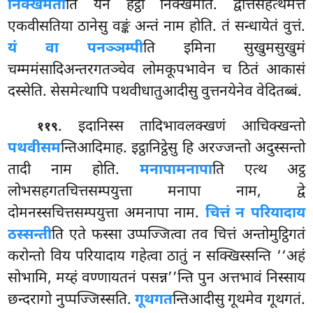
निक्खमती
ति येन हेट्ठा निक्खमति. द्वत्तिंसहत्थमत्तं
एकवीसतिया ठानेसु वङ्कं अन्तं नाम होति. तं सन्धायेतं वुत्तं.
यं वा पनञ्ञम्पी
ति इमिना सुखुमसुखुमं
चम्ममंसादिअन्तरगतञ्चेव लोमकूपभावेन च ठितं आकासं
दस्सेति. सेसमेत्थापि पथवीधातुआदीसु वुत्तनयेनेव वेदितब्बं.
. इदानिस्स तादिभावलक्खणं आचिक्खन्तो
११९
पथवीसम
न्तिआदिमाह. इट्ठानिट्ठेसु हि अरज्जन्तो अदुस्सन्तो
तादी नाम होति.
मनापामनापा
ति
एत्थ अट्ठ
लोभसहगतचित्तसम्पयुत्ता मनापा नाम, द्वे
दोमनस्सचित्तसम्पयुत्ता अमनापा नाम.
चित्तं न परियादाय
ठस्सन्ती
ति एते फस्सा उप्पज्जित्वा तव चित्तं अन्तोमुट्ठिगतं
करोन्तो विय परियादाय गहेत्वा ठातुं न सक्खिस्सन्ति ‘‘अहं
सोभामि, मय्हं वण्णायतनं पसन्न’’न्ति पुन अत्तभावं निस्साय
छन्दरागो नुप्पज्जिस्सति.
गूथगत
न्तिआदीसु गूथमेव गूथगतं.