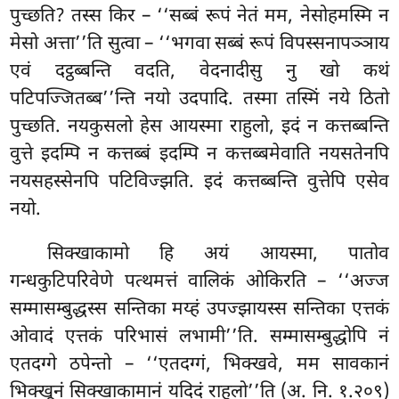
पुच्छति? तस्स किर – ‘‘सब्बं रूपं नेतं मम, नेसोहमस्मि न
मेसो अत्ता’’ति सुत्वा – ‘‘भगवा सब्बं रूपं विपस्सनापञ्ञाय
एवं दट्ठब्बन्ति वदति, वेदनादीसु नु खो कथं
पटिपज्जितब्ब’’न्ति नयो उदपादि. तस्मा तस्मिं नये ठितो
पुच्छति. नयकुसलो हेस आयस्मा राहुलो, इदं न कत्तब्बन्ति
वुत्ते इदम्पि न कत्तब्बं इदम्पि न कत्तब्बमेवाति नयसतेनपि
नयसहस्सेनपि पटिविज्झति. इदं कत्तब्बन्ति वुत्तेपि एसेव
नयो.
सिक्खाकामो हि अयं आयस्मा, पातोव
गन्धकुटिपरिवेणे पत्थमत्तं वालिकं ओकिरति – ‘‘अज्ज
सम्मासम्बुद्धस्स सन्तिका मय्हं उपज्झायस्स सन्तिका एत्तकं
ओवादं एत्तकं परिभासं लभामी’’ति. सम्मासम्बुद्धोपि नं
एतदग्गे ठपेन्तो – ‘‘एतदग्गं, भिक्खवे, मम सावकानं
भिक्खूनं सिक्खाकामानं यदिदं राहुलो’’ति (अ. नि. १.२०९)