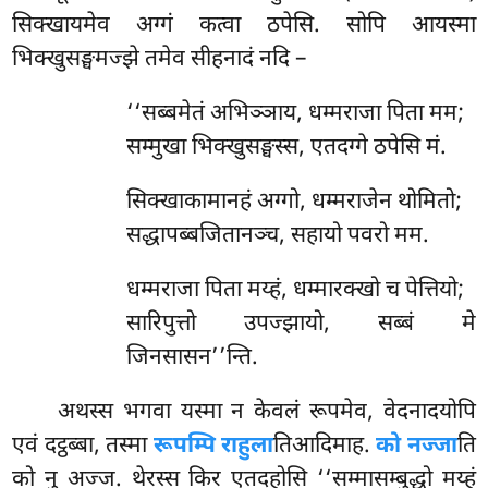
सिक्खायमेव अग्गं कत्वा ठपेसि. सोपि आयस्मा
भिक्खुसङ्घमज्झे तमेव सीहनादं नदि –
‘‘सब्बमेतं
अभिञ्ञाय, धम्मराजा पिता मम;
सम्मुखा भिक्खुसङ्घस्स, एतदग्गे ठपेसि मं.
सिक्खाकामानहं अग्गो, धम्मराजेन थोमितो;
सद्धापब्बजितानञ्च, सहायो पवरो मम.
धम्मराजा पिता मय्हं, धम्मारक्खो च पेत्तियो;
सारिपुत्तो उपज्झायो, सब्बं मे
जिनसासन’’न्ति.
अथस्स भगवा यस्मा न केवलं रूपमेव, वेदनादयोपि
एवं दट्ठब्बा, तस्मा
रूपम्पि राहुला
तिआदिमाह.
को नज्जा
ति
को नु अज्ज. थेरस्स किर एतदहोसि ‘‘सम्मासम्बुद्धो मय्हं