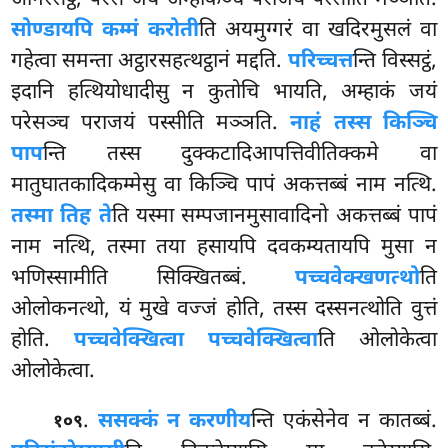
सोण्डायपि कम्मं करोती
ति अयमुग्गरं वा खदिरमुसलं वा
गहेत्वा समन्ता अट्ठारसहत्थट्ठानं मद्दति.
परिच्चत्त
न्ति विस्सट्ठं,
इदानि हत्थियोधादीसु न कुतोचि भायति, अम्हाकं जयं
परेसञ्च पराजयं पस्सीति मञ्ञति.
नाहं तस्स किञ्चि
पाप
न्ति तस्स दुक्कटादिआपत्तिवीतिक्कमे वा
मातुघातकादिकम्मेसु वा किञ्चि पापं अकत्तब्बं नाम नत्थि.
तस्मा तिह ते
ति यस्मा सम्पजानमुसावादिनो अकत्तब्बं पापं
नाम नत्थि, तस्मा तया हसायपि दवकम्यतायपि मुसा न
भणिस्सामीति सिक्खितब्बं.
पच्चवेक्खणत्थो
ति
ओलोकनत्थो, यं मुखे वज्जं होति, तस्स दस्सनत्थोति वुत्तं
होति.
पच्चवेक्खित्वा पच्चवेक्खित्वा
ति ओलोकेत्वा
ओलोकेत्वा.
.
ससक्कं न करणीय
न्ति एकंसेनेव न कातब्बं.
१०९