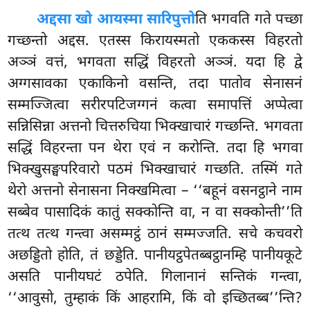
अद्दसा खो आयस्मा सारिपुत्तो
ति भगवति गते पच्छा
गच्छन्तो अद्दस. एतस्स किरायस्मतो एककस्स विहरतो
अञ्ञं वत्तं, भगवता सद्धिं विहरतो अञ्ञं. यदा हि द्वे
अग्गसावका एकाकिनो वसन्ति, तदा पातोव सेनासनं
सम्मज्जित्वा सरीरपटिजग्गनं कत्वा समापत्तिं अप्पेत्वा
सन्निसिन्ना अत्तनो चित्तरुचिया भिक्खाचारं गच्छन्ति. भगवता
सद्धिं विहरन्ता पन थेरा एवं न करोन्ति. तदा हि भगवा
भिक्खुसङ्घपरिवारो पठमं भिक्खाचारं गच्छति. तस्मिं गते
थेरो अत्तनो सेनासना निक्खमित्वा – ‘‘बहूनं वसनट्ठाने नाम
सब्बेव पासादिकं
कातुं सक्कोन्ति वा, न वा सक्कोन्ती’’ति
तत्थ तत्थ गन्त्वा असम्मट्ठं ठानं सम्मज्जति. सचे कचवरो
अछड्डितो होति, तं छड्डेति. पानीयट्ठपेतब्बट्ठानम्हि पानीयकूटे
असति पानीयघटं ठपेति. गिलानानं सन्तिकं गन्त्वा,
‘‘आवुसो, तुम्हाकं किं आहरामि, किं वो इच्छितब्ब’’न्ति?