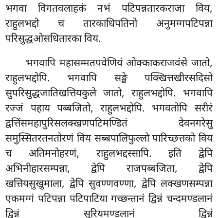
भगवा विगतवलाहकं नभं पटिपन्नतारकराजा विय,
राहुलभद्दो च तारकाधिपतिनो अनुमग्गपटिपन्ना
परिसुद्धओसधितारका विय.
भगवापि महासम्मतपवेणियं ओक्काकराजवंसे जातो,
राहुलभद्दोपि. भगवापि सङ्खे पक्खित्तखीरसदिसो
सुपरिसुद्धजातिखत्तियकुले जातो, राहुलभद्दोपि. भगवापि
रज्जं पहाय पब्बजितो, राहुलभद्दोपि. भगवतोपि सरीरं
द्वत्तिंसमहापुरिसलक्खणपटिमण्डितं देवनगरेसु
समुस्सितरतनतोरणं विय सब्बपालिफुल्लो पारिच्छत्तको विय
च अतिमनोहरणं, राहुलभद्दस्सापि. इति द्वेपि
अभिनीहारसम्पन्ना, द्वेपि राजपब्बजिता, द्वेपि
खत्तियसुखुमाला, द्वेपि
सुवण्णवण्णा, द्वेपि लक्खणसम्पन्ना
एकमग्गं पटिपन्ना पटिपाटिया गच्छन्तानं द्विन्नं चन्दमण्डलानं
द्विन्नं सूरियमण्डलानं द्विन्नं