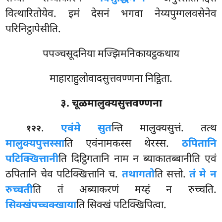
वित्थारितोयेव. इमं देसनं भगवा नेय्यपुग्गलवसेनेव
परिनिट्ठापेसीति.
पपञ्चसूदनिया मज्झिमनिकायट्ठकथाय
माहाराहुलोवादसुत्तवण्णना निट्ठिता.
३. चूळमालुक्यसुत्तवण्णना
.
एवं
मे सुत
न्ति मालुक्यसुत्तं. तत्थ
१२२
मालुक्यपुत्तस्सा
ति एवंनामकस्स थेरस्स.
ठपितानि
पटिक्खित्तानी
ति दिट्ठिगतानि नाम न ब्याकातब्बानीति एवं
ठपितानि चेव पटिक्खित्तानि च.
तथागतो
ति सत्तो.
तं मे न
रुच्चती
ति तं अब्याकरणं मय्हं न रुच्चति.
सिक्खं
पच्चक्खाया
ति सिक्खं पटिक्खिपित्वा.