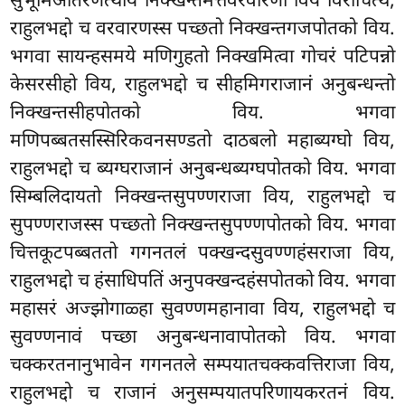
सुभूमिओतरणत्थाय निक्खन्तमत्तवरवारणो विय विरोचित्थ,
राहुलभद्दो च वरवारणस्स पच्छतो
निक्खन्तगजपोतको विय.
भगवा सायन्हसमये मणिगुहतो निक्खमित्वा गोचरं पटिपन्नो
केसरसीहो विय, राहुलभद्दो च सीहमिगराजानं अनुबन्धन्तो
निक्खन्तसीहपोतको विय. भगवा
मणिपब्बतसस्सिरिकवनसण्डतो दाठबलो महाब्यग्घो विय,
राहुलभद्दो च ब्यग्घराजानं अनुबन्धब्यग्घपोतको विय. भगवा
सिम्बलिदायतो निक्खन्तसुपण्णराजा विय, राहुलभद्दो च
सुपण्णराजस्स पच्छतो निक्खन्तसुपण्णपोतको विय. भगवा
चित्तकूटपब्बततो गगनतलं पक्खन्दसुवण्णहंसराजा विय,
राहुलभद्दो च हंसाधिपतिं अनुपक्खन्दहंसपोतको विय. भगवा
महासरं अज्झोगाळ्हा सुवण्णमहानावा विय, राहुलभद्दो च
सुवण्णनावं पच्छा अनुबन्धनावापोतको विय. भगवा
चक्करतनानुभावेन गगनतले सम्पयातचक्कवत्तिराजा विय,
राहुलभद्दो च राजानं अनुसम्पयातपरिणायकरतनं विय.