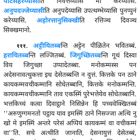
पटिसंहरेय्यासी
ति निवत्तेय्यासि मा करेय्यासि.
अनुपदज्जेय्यासी
ति अनुपदेय्यासि उपत्थम्भेय्यासि पुनप्पुनं
करेय्यासि.
अहोरत्तानुसिक्खी
ति रत्तिञ्च दिवञ्च
सिक्खमानो.
.
अट्टीयितब्ब
न्ति
अट्टेन पीळितेन भवितब्बं.
१११
हरायितब्ब
न्ति लज्जितब्बं.
जिगुच्छितब्ब
न्ति गूथं दिस्वा
विय जिगुच्छा उप्पादेतब्बा. मनोकम्मस्स पन
अदेसनावत्थुकत्ता इध देसेतब्बन्ति न वुत्तं. कित्तके पन ठाने
कायकम्मवचीकम्मानि
सोधेतब्बानि, कित्तके मनोकम्मन्ति.
कायकम्मवचीकम्मानि ताव एकस्मिं पुरेभत्तेयेव सोधेतब्बानि.
भत्तकिच्चं कत्वा दिवाट्ठाने निसिन्नेन हि पच्चवेक्खितब्बं
‘‘अरुणुग्गमनतो पट्ठाय याव इमस्मिं ठाने निसज्जा अत्थि नु
खो मे इमस्मिं अन्तरे परेसं अप्पियं कायकम्मं वा वचीकम्मं
वा’’ति. सचे अत्थीति जानाति, देसनायुत्तं देसेतब्बं,