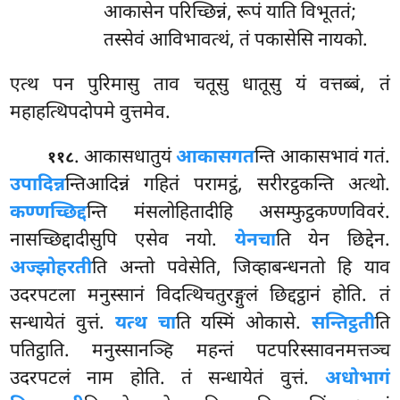
आकासेन
परिच्छिन्नं, रूपं याति विभूततं;
तस्सेवं आविभावत्थं, तं पकासेसि नायको.
एत्थ
पन पुरिमासु ताव चतूसु धातूसु यं वत्तब्बं, तं
महाहत्थिपदोपमे वुत्तमेव.
. आकासधातुयं
आकासगत
न्ति आकासभावं गतं.
११८
उपादिन्न
न्तिआदिन्नं गहितं परामट्ठं, सरीरट्ठकन्ति अत्थो.
कण्णच्छिद्द
न्ति मंसलोहितादीहि असम्फुट्ठकण्णविवरं.
नासच्छिद्दादीसुपि एसेव नयो.
येन
चा
ति येन छिद्देन.
अज्झोहरती
ति अन्तो पवेसेति, जिव्हाबन्धनतो हि याव
उदरपटला मनुस्सानं विदत्थिचतुरङ्गुलं छिद्दट्ठानं होति. तं
सन्धायेतं वुत्तं.
यत्थ चा
ति यस्मिं ओकासे.
सन्तिट्ठती
ति
पतिट्ठाति. मनुस्सानञ्हि महन्तं पटपरिस्सावनमत्तञ्च
उदरपटलं नाम होति. तं सन्धायेतं वुत्तं.
अधोभागं