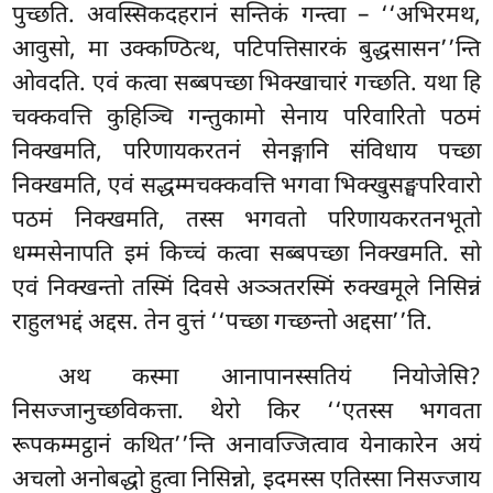
पुच्छति. अवस्सिकदहरानं सन्तिकं गन्त्वा – ‘‘अभिरमथ,
आवुसो, मा उक्कण्ठित्थ, पटिपत्तिसारकं बुद्धसासन’’न्ति
ओवदति. एवं कत्वा सब्बपच्छा भिक्खाचारं गच्छति. यथा
हि
चक्कवत्ति कुहिञ्चि गन्तुकामो सेनाय परिवारितो पठमं
निक्खमति, परिणायकरतनं सेनङ्गानि संविधाय पच्छा
निक्खमति, एवं सद्धम्मचक्कवत्ति भगवा भिक्खुसङ्घपरिवारो
पठमं निक्खमति, तस्स भगवतो परिणायकरतनभूतो
धम्मसेनापति इमं किच्चं कत्वा सब्बपच्छा निक्खमति. सो
एवं निक्खन्तो तस्मिं दिवसे अञ्ञतरस्मिं रुक्खमूले निसिन्नं
राहुलभद्दं अद्दस. तेन वुत्तं ‘‘पच्छा गच्छन्तो अद्दसा’’ति.
अथ
कस्मा आनापानस्सतियं नियोजेसि?
निसज्जानुच्छविकत्ता. थेरो किर ‘‘एतस्स भगवता
रूपकम्मट्ठानं कथित’’न्ति अनावज्जित्वाव येनाकारेन अयं
अचलो अनोबद्धो हुत्वा निसिन्नो, इदमस्स एतिस्सा निसज्जाय