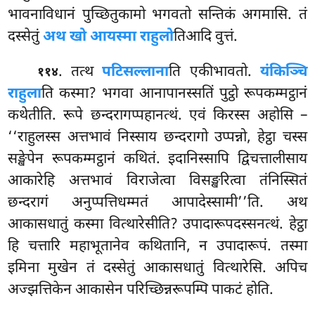
भावनाविधानं पुच्छितुकामो भगवतो सन्तिकं अगमासि. तं
दस्सेतुं
अथ खो आयस्मा राहुलो
तिआदि वुत्तं.
. तत्थ
पटिसल्लाना
ति एकीभावतो.
यंकिञ्चि
११४
राहुला
ति कस्मा? भगवा आनापानस्सतिं पुट्ठो रूपकम्मट्ठानं
कथेतीति. रूपे छन्दरागप्पहानत्थं. एवं किरस्स अहोसि –
‘‘राहुलस्स अत्तभावं निस्साय छन्दरागो उप्पन्नो, हेट्ठा चस्स
सङ्खेपेन रूपकम्मट्ठानं कथितं. इदानिस्सापि द्विचत्तालीसाय
आकारेहि अत्तभावं विराजेत्वा विसङ्खरित्वा तंनिस्सितं
छन्दरागं अनुप्पत्तिधम्मतं आपादेस्सामी’’ति. अथ
आकासधातुं कस्मा वित्थारेसीति? उपादारूपदस्सनत्थं. हेट्ठा
हि चत्तारि महाभूतानेव कथितानि, न उपादारूपं. तस्मा
इमिना मुखेन तं दस्सेतुं आकासधातुं वित्थारेसि. अपिच
अज्झत्तिकेन आकासेन परिच्छिन्नरूपम्पि पाकटं होति.