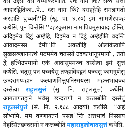
दस उद्देसा दस
वेय्याकरणाति. एकं नाम किं? सब्बे सत्ता
आहारट्ठितिका…पे… दस नाम किं? दसहङ्गेहि समन्नागतो
अरहाति वुच्चती’’ति (खु. पा. ४.१०) इमं सामणेरपञ्हं
कथेसि. पुन चिन्तेसि ‘‘दहरकुमारा नाम पियमुसावादा होन्ति,
अदिट्ठमेव
दिट्ठं अम्हेहि, दिट्ठमेव न दिट्ठं अम्हेहीति वदन्ति
ओवादमस्स देमी’’ति अक्खीहि ओलोकेत्वापि
सुखसञ्जाननत्थं पठममेव चतस्सो उदकाधानूपमायो
, ततो
द्वे हत्थिउपमायो एकं आदासूपमञ्च दस्सेत्वा इमं सुत्तं
कथेसि. चतूसु पन पच्चयेसु तण्हाविवट्टनं पञ्चसु कामगुणेसु
छन्दरागप्पहानं कल्याणमित्तुपनिस्सयस्स महन्तभावञ्च
दस्सेत्वा
राहुलसुत्तं
(सु. नि. राहुलसुत्त) कथेसि.
आगतागतट्ठाने भवेसु छन्दरागो न कत्तब्बोति दस्सेतुं
राहुलसंयुत्तं
(सं. नि. २.१८८ आदयो) कथेसि. ‘‘अहं
सोभामि, मम वण्णायतनं पसन्न’’न्ति अत्तभावं निस्साय
गेहस्सितछन्दरागो न कत्तब्बोति
महाराहुलोवादसुत्तं
कथेसि.