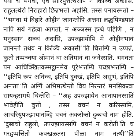
यथा च भगवा, एवं सारिपुत्तत्थेरोपि न किञ्चि अकासि.
राहुलत्थेरो निराहारो छिन्नभत्तो अहोसि. तस्स पनायस्मतो –
‘‘भगवा मं विहारे ओहीनं जानन्तोपि अत्तना लद्धपिण्डपातं
नापि सयं गहेत्वा आगतो, न अञ्ञस्स हत्थे पहिणि
, न
मनुस्सानं सञ्ञं अदासि, उपज्झायोपि मे ओहीनभावं
जानन्तो तथेव न किञ्चि अकासी’’ति चित्तम्पि न उप्पन्नं,
कुतो तप्पच्चया ओमानं वा अतिमानं वा जनेस्सति. भगवता
पन आचिक्खितकम्मट्ठानमेव पुरेभत्तम्पि पच्छाभत्तम्पि –
‘‘इतिपि रूपं अनिच्चं, इतिपि दुक्खं, इतिपि असुभं, इतिपि
अनत्ता’’ति अग्गिं अभिमत्थेन्तो विय निरन्तरं मनसिकत्वा
सायन्हसमये चिन्तेसि – ‘‘अहं उपज्झायेन आनापानस्सतिं
भावेहीति वुत्तो
, तस्स वचनं न करिस्सामि.
आचरियुपज्झायानञ्हि वचनं अकरोन्तो दुब्बचो नाम होति.
‘दुब्बचो राहुलो, उपज्झायस्सपि वचनं न करोती’ति च
गरहुप्पत्तितो कक्खळतरा पीळा नाम नत्थी’’ति