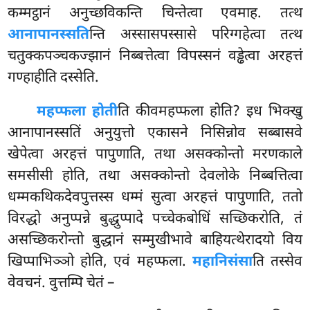
कम्मट्ठानं अनुच्छविकन्ति चिन्तेत्वा एवमाह. तत्थ
आनापानस्सति
न्ति अस्सासपस्सासे परिग्गहेत्वा तत्थ
चतुक्कपञ्चकज्झानं निब्बत्तेत्वा विपस्सनं वड्ढेत्वा अरहत्तं
गण्हाहीति दस्सेति.
महप्फला होती
ति कीवमहप्फला होति? इध भिक्खु
आनापानस्सतिं अनुयुत्तो एकासने निसिन्नोव सब्बासवे
खेपेत्वा अरहत्तं पापुणाति, तथा असक्कोन्तो मरणकाले
समसीसी होति, तथा असक्कोन्तो देवलोके निब्बत्तित्वा
धम्मकथिकदेवपुत्तस्स धम्मं सुत्वा अरहत्तं पापुणाति, ततो
विरद्धो अनुप्पन्ने बुद्धुप्पादे पच्चेकबोधिं सच्छिकरोति, तं
असच्छिकरोन्तो बुद्धानं सम्मुखीभावे बाहियत्थेरादयो विय
खिप्पाभिञ्ञो होति, एवं महप्फला.
महानिसंसा
ति तस्सेव
वेवचनं. वुत्तम्पि चेतं –