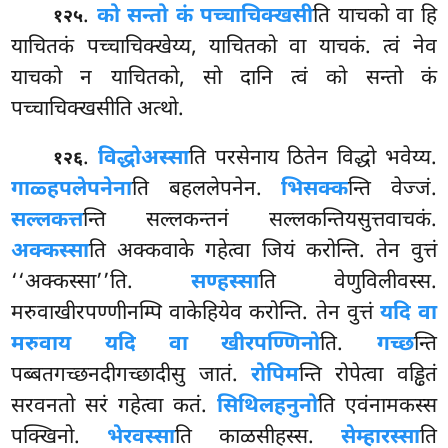
.
को सन्तो कं पच्चाचिक्खसी
ति याचको वा हि
१२५
याचितकं पच्चाचिक्खेय्य, याचितको वा याचकं. त्वं नेव
याचको न याचितको, सो दानि त्वं को सन्तो कं
पच्चाचिक्खसीति अत्थो.
.
विद्धो
अस्सा
ति परसेनाय ठितेन विद्धो भवेय्य.
१२६
गाळ्हपलेपनेना
ति बहललेपनेन.
भिसक्क
न्ति वेज्जं.
सल्लकत्त
न्ति सल्लकन्तनं सल्लकन्तियसुत्तवाचकं.
अक्कस्सा
ति अक्कवाके गहेत्वा जियं करोन्ति. तेन वुत्तं
‘‘अक्कस्सा’’ति.
सण्हस्सा
ति वेणुविलीवस्स.
मरुवाखीरपण्णीनम्पि वाकेहियेव करोन्ति. तेन वुत्तं
यदि वा
मरुवाय यदि वा खीरपण्णिनो
ति.
गच्छ
न्ति
पब्बतगच्छनदीगच्छादीसु जातं.
रोपिम
न्ति रोपेत्वा वड्ढितं
सरवनतो सरं गहेत्वा कतं.
सिथिलहनुनो
ति एवंनामकस्स
पक्खिनो.
भेरवस्सा
ति काळसीहस्स.
सेम्हारस्सा
ति