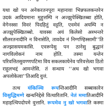
यथा खो पन अनेकरतनपूरा महानावा भिन्नफलकन्तरेन
उदकं आदियमाना मुहुत्तम्पि न अज्झुपेक्खितब्बा होति,
वेगेनस्सा विवरं पिदहितुं वट्टति, एवमेवं अयम्पि न
अज्झुपेक्खितब्बो. यावस्स अयं किलेसो अब्भन्तरे
सीलरतनादीनि न विनासेति, तावदेव नं निग्गण्हिस्सामी’’ति
अज्झासयमकासि. एवरूपेसु पन ठानेसु बुद्धानं
नागविलोकनं
नाम होति. तस्मा यन्तेन
परिवत्तितसुवण्णपटिमा विय सकलकायेनेव परिवत्तेत्वा ठितो
राहुलभद्दं आमन्तेसि. तं सन्धाय ‘‘अथ खो भगवा
अपलोकेत्वा’’तिआदि वुत्तं.
तत्थ
यंकिञ्चि रूप
न्तिआदीनि सब्बाकारेन
विसुद्धिमग्गे
खन्धनिद्देसे वित्थारितानि.
नेतं ममा
तिआदीनि
महाहत्थिपदोपमे वुत्तानि.
रूपमेव नु खो भगवा
ति कस्मा