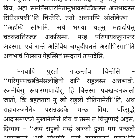
विय, अहो समतिंसपारमितानुभावसज्जितस्स अत्तभावस्स
सिरीसम्पत्ती’’ति चिन्तेसि. ततो अत्तानम्पि ओलोकेत्वा –
‘‘अहम्पि सोभामि. सचे भगवा चतूसु महादीपेसु
चक्कवत्तिरज्जं अकरिस्सा, मय्हं परिणायकट्ठानन्तरं
अदस्सा. एवं सन्ते अतिविय जम्बुदीपतलं असोभिस्सा’’ति
अत्तभावं निस्साय गेहस्सितं छन्दरागं उप्पादेसि.
भगवापि पुरतो गच्छन्तोव चिन्तेसि –
‘‘परिपुण्णच्छविमंसलोहितो दानि राहुलस्स अत्तभावो.
रजनीयेसु रूपारम्मणादीसु हि चित्तस्स पक्खन्दनकालो
जातो, किं बहुलताय नु खो राहुलो वीतिनामेती’’ति. अथ
सहावज्जनेनेव पसन्नउदके मच्छं विय, परिसुद्धे
आदासमण्डले मुखनिमित्तं विय च तस्स तं चित्तुप्पादं अद्दस.
दिस्वाव – ‘‘अयं राहुलो मय्हं अत्रजो हुत्वा मम पच्छतो