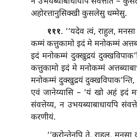
न उभयब्याबाधायपि संवत्तति – कुसलं इ
अहोरत्तानुसिक्खी कुसलेसु धम्मेसु.
१११
. ‘‘यदेव त्वं, राहुल, मनस
कम्मं कत्तुकामो इदं मे मनोकम्मं अत्त
इदं मनोकम्मं दुक्खुद्रयं दुक्खविपा
कत्तुकामो इदं मे मनोकम्मं अत्तब्याब
मनोकम्मं दुक्खुद्रयं दुक्खविपाक’न्त
एवं जानेय्यासि – ‘यं खो अहं
इदं म
संवत्तेय्य, न उभयब्याबाधायपि संवत्
करणीयं.
‘‘करोन्तेनपि ते, राहुल, मनसा 