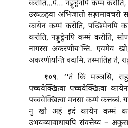
करोति…पे… नङ्गुट्ठेनपि कम्मं करोति
उरूळ्हवा अभिजातो सङ्गामावचरो सङ्ग
कायेन कम्मं करोति, पच्छिमेनपि का
करोति, नङ्गुट्ठेनपि कम्मं करोति, स
नागस्स अकरणीय’न्ति. एवमेव खो, 
अकरणीयन्ति वदामि. तस्मातिह ते, राह
१०९
. ‘‘तं किं मञ्ञसि, राह
पच्चवेक्खित्वा पच्चवेक्खित्वा कायेन
पच्चवेक्खित्वा मनसा कम्मं कत्तब्बं. 
नु खो अहं इदं कायेन कम्मं कत्तु
उभयब्याबाधायपि संवत्तेय्य – अकुसल