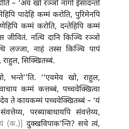
 होति – ‘अयं खो रञ्ञो नागो ईसादन्तो
हिपि पादेहि कम्मं करोति, पुरिमेनपि
हिपि कम्मं करोति, दन्तेहिपि कम्मं
स्स जीवितं. नत्थि दानि किञ्चि रञ्ञो
थि लज्जा, नाहं तस्स किञ्चि पापं
 राहुल, सिक्खितब्बं.
ो, भन्ते’’ति. ‘‘एवमेव खो, राहुल,
वाचाय कम्मं कत्तब्बं, पच्चवेक्खित्वा
देव ते कायकम्मं पच्चवेक्खितब्बं – ‘यं
तेय्य, परब्याबाधायपि संवत्तेय्य,
ुदयं (क.)]
दुक्खविपाक’न्ति? सचे त्वं,