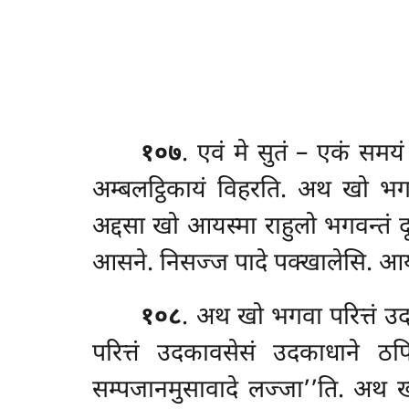
१०७
.
एवं
मे सुतं – एकं समय
अम्बलट्ठिकायं विहरति. अथ खो भगवा 
अद्दसा खो आयस्मा राहुलो भगवन्तं द
आसने. निसज्ज पादे पक्खालेसि. आयस
१०८
. अथ खो भगवा परित्तं उदक
परित्तं उदकावसेसं उदकाधाने ठपित
सम्पजानमुसावादे लज्जा’’ति. अथ खो 