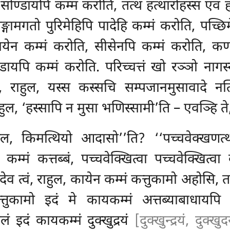
, सोण्डायपि कम्मं करोति, तत्थ हत्थारोहस्स एवं
ामगतो पुरिमेहिपि पादेहि कम्मं करोति, पच्छिमे
येन कम्मं करोति, सीसेनपि कम्मं करोति, कण्णे
ोण्डायपि कम्मं करोति. परिच्चत्तं खो रञ्ञो नाग
राहुल, यस्स कस्सचि सम्पजानमुसावादे नत्
ुल, ‘हस्सापि न मुसा भणिस्सामी’ति – एवञ्हि ते,
ुल, किमत्थियो आदासो’’ति? ‘‘पच्चवेक्खणत्थ
 कम्मं कत्तब्बं, पच्चवेक्खित्वा पच्चवेक्खित्वा 
यदेव
त्वं, राहुल, कायेन कम्मं कत्तुकामो अहोसि, त
कामो इदं मे कायकम्मं अत्तब्याबाधायपि संवत्
ं इदं कायकम्मं दुक्खुद्रयं
[दुक्खुन्द्रयं, दुक्ख