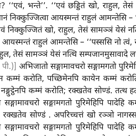
ि? ‘‘एवं, भन्ते’’. ‘‘एवं छड्डितं खो, राहुल, ते
नं निक्कुज्जित्वा आयस्मन्तं राहुलं आमन्तेसि – 
‘‘एवं निक्कुज्जितं खो, राहुल, तेसं सामञ्ञं येसं
स्मन्तं राहुलं आमन्तेसि – ‘‘पस्ससि नो त्वं, रा
 राहुल, तेसं सामञ्ञं येसं नत्थि
सम्पजानमुसावादे लज
 पी.)]
अभिजातो सङ्गामावचरो सङ्गामगतो पुरिमेहि
ेन कम्मं करोति, पच्छिमेनपि कायेन कम्मं करो
ङ्गुट्ठेनपि कम्मं
करोति; रक्खतेव सोण्डं. तत्थ ह
ङ्गामावचरो सङ्गामगतो पुरिमेहिपि पादेहि कम्म
; रक्खतेव सोण्डं
. अपरिच्चत्तं खो रञ्ञो नागस्
ङ्गामावचरो सङ्गामगतो पुरिमेहिपि पादेहि कम्म