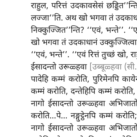
राहुल, परित्तं उदकावसेसं छड्डित’’न्त
लज्जा’’ति. अथ खो भगवा
तं उदकाधा
निक्कुज्जित’’न्ति? ‘‘एवं, भन्ते’’. 
खो भगवा तं उदकाधानं उक्कुज्जित्वा आय
‘‘एवं, भन्ते’’. ‘‘एवं रित्तं तुच्छं खो,
ईसादन्तो उरूळ्हवा
[उब्बूळ्हवा (सी.
पादेहि कम्मं करोति, पुरिमेनपि काय
कम्मं करोति, दन्तेहिपि कम्मं करोति, न
नागो ईसादन्तो उरूळ्हवा अभिजातो स
करोति…पे… नङ्गुट्ठेनपि कम्मं करोति
नागो ईसादन्तो उरूळ्हवा अभिजातो स