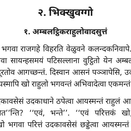
२. भिक्खुवग्गो
१. अम्बलट्ठिकराहुलोवादसुत्तं
ं भगवा राजगहे विहरति वेळुवने कलन्दकनिवाप
सायन्हसमयं पटिसल्लाना वुट्ठितो येन अम्बलट्
ूरतोव आगच्छन्तं. दिस्वान आसनं पञ्ञापेसि, उ
्मापि खो राहुलो भगवन्तं अभिवादेत्वा एकमन्तं
ावसेसं उदकाधाने ठपेत्वा आयस्मन्तं राहुलं आमन्
’’न्ति? ‘‘एवं, भन्ते’’. ‘‘एवं परित्तकं खो
भगवा परित्तं उदकावसेसं छड्डेत्वा आयस्मन्तं र