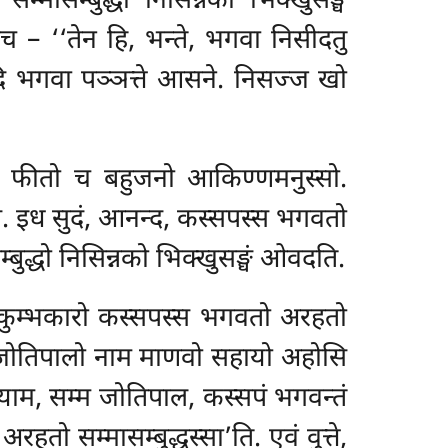
ासम्बुद्धो निसिन्नको भिक्खुसङ्घं
ोच – ‘‘तेन हि, भन्ते, भगवा निसीदतु
िसीदि भगवा पञ्ञत्ते आसने. निसज्ज खो
 चेव फीतो च बहुजनो आकिण्णमनुस्सो.
सि. इध सुदं, आनन्द, कस्सपस्स भगवतो
द्धो निसिन्नको भिक्खुसङ्घं
ओवदति.
ुम्भकारो कस्सपस्स भगवतो अरहतो
स जोतिपालो नाम माणवो सहायो अहोसि
ाम, सम्म जोतिपाल, कस्सपं भगवन्तं
हतो सम्मासम्बुद्धस्सा’ति. एवं वुत्ते,