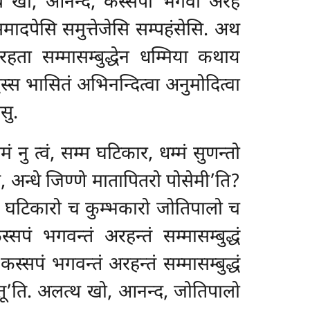
. अथ खो, आनन्द, कस्सपो भगवा
अरहं
मादपेसि समुत्तेजेसि सम्पहंसेसि. अथ
ा सम्मासम्बुद्धेन धम्मिया कथाय
स्स भासितं अभिनन्दित्वा अनुमोदित्वा
सु.
ु त्वं, सम्म घटिकार, धम्मं सुणन्तो
अन्धे जिण्णे मातापितरो पोसेमी’ति?
, घटिकारो च कुम्भकारो जोतिपालो च
्सपं भगवन्तं अरहन्तं सम्मासम्बुद्धं
्सपं भगवन्तं अरहन्तं सम्मासम्बुद्धं
तू’ति. अलत्थ खो, आनन्द, जोतिपालो