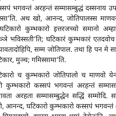
ं भगवन्तं अरहन्तं सम्मासम्बुद्धं दस्सनाय उ
्धस्सा’ति. अथ खो, आनन्द, जोतिपालस्स माणव
घटिकारो कुम्भकारो इत्तरजच्चो समानो अम्हाकं
्ञे भविस्सती’ति; घटिकारं कुम्भकारं एतदवो
‘यावतादोहिपि, सम्म जोतिपाल. तथा हि पन मे
सा
घटिकार, मुञ्च; गमिस्सामा’ति.
कारो च कुम्भकारो जोतिपालो च माणवो येन क
रो कुम्भकारो कस्सपं भगवन्तं अरहन्तं सम्मासम
वता अरहता सम्मासम्बुद्धेन सद्धिं सम्मोदि. स
ो, आनन्द, घटिकारो कुम्भकारो कस्सपं भगवन्तं अ