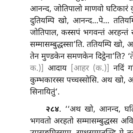
आनन्द, जोतिपालो माणवो घटिकारं क
दुतियम्पि खो, आनन्द…पे… ततियम
जोतिपाल, कस्सपं भगवन्तं अरहन्तं स
सम्मासम्बुद्धस्सा’ति. ततियम्पि खो
तेन मुण्डकेन समणकेन दिट्ठेना’ति? ‘
क.)]
आदाय
[आहर (क.)]
नदिं गम
कुम्भकारस्स पच्चस्सोसि. अथ खो, 
सिनायितुं’.
२८४
. ‘‘अथ खो, आनन्द, घटि
भगवतो अरहतो सम्मासम्बुद्धस्स अविद