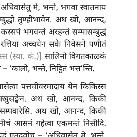
 ‘अधिवासेतु
मे, भन्ते, भगवा स्वातनाय
्बुद्धो तुण्हीभावेन. अथ खो, आनन्द,
्सपं भगवन्तं अरहन्तं सम्मासम्बुद्धं
त्तिया अच्चयेन सके निवेसने पणीतं
्स (स्या. कं.)]
सालिनो विगतकाळकं
कालो, भन्ते, निट्ठितं भत्त’न्ति.
ासेत्वा पत्तचीवरमादाय येन किकिस्स
भिक्खुसङ्घेन. अथ खो, आनन्द, किकी
ि सम्पवारेसि. अथ
खो, आनन्द, किकी
ं नीचं आसनं गहेत्वा एकमन्तं निसीदि.
्धं एतदवोच – ‘अधिवासेतु मे, भन्ते,