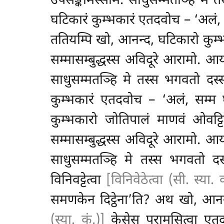
उपसङ्कमिस्साम. साधुसम्मतञ्हि मे त
घटिकारं कुम्भकारं एतदवोच – ‘अलं,
ततियम्पि खो, आनन्द, घटिकारो कु
सम्मासम्बुद्धस्स अविदूरे आरामो. आ
साधुसम्मतञ्हि मे तस्स भगवतो दस्
कुम्भकारं एतदवोच – ‘अलं, सम्म 
कुम्भकारो जोतिपालं माणवं ओवट्
सम्मासम्बुद्धस्स अविदूरे आरामो. आय
साधुसम्मतञ्हि मे तस्स भगवतो दस
विनिवट्टेत्वा
[विनिवेठेत्वा (सी. स्या. 
समणकेन दिट्ठेना’ति? अथ खो, आनन्
(स्या. कं.)]
केसेसु परामसित्वा एतद