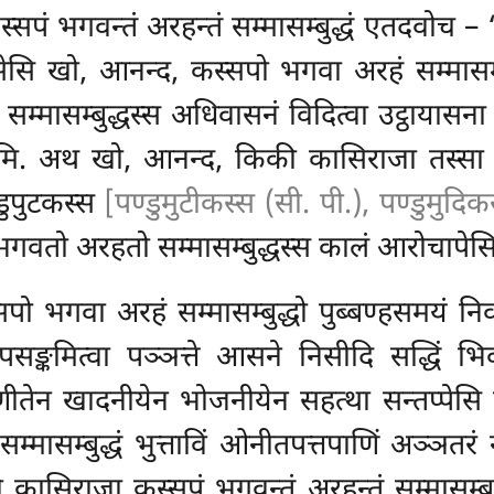
्सपं भगवन्तं अरहन्तं सम्मासम्बुद्धं एतदवोच –
िवासेसि खो, आनन्द, कस्सपो भगवा अरहं सम्मासम
सम्बुद्धस्स अधिवासनं विदित्वा उट्ठायासना कस
ामि. अथ खो, आनन्द, किकी कासिराजा तस्सा र
डुपुटकस्स
[पण्डुमुटीकस्स (सी. पी.), पण्डुमुदिकस
वतो अरहतो सम्मासम्बुद्धस्स कालं आरोचापेसि – ‘
ो भगवा अरहं सम्मासम्बुद्धो पुब्बण्हसमयं निव
उपसङ्कमित्वा पञ्ञत्ते आसने निसीदि सद्धिं 
ं पणीतेन खादनीयेन भोजनीयेन सहत्था सन्तप्पेस
सम्मासम्बुद्धं भुत्ताविं ओनीतपत्तपाणिं अञ्ञतर
कासिराजा कस्सपं भगवन्तं अरहन्तं सम्मासम्बुद