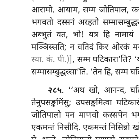
आरामो. आयाम, सम्म जोतिपाल, कस्सप
भगवतो दस्सनं अरहतो सम्मासम्बुद
अब्भुतं वत, भो! यत्र हि नामायं 
मञ्ञिस्सति; न वतिदं किर ओरकं मञ
स्या. कं. पी.)]
, सम्म घटिकारा’ति? 
सम्मासम्बुद्धस्सा’ति. ‘तेन हि, सम्म 
२८५
. ‘‘अथ खो, आनन्द, घटि
तेनुपसङ्कमिंसु; उपसङ्कमित्वा घटिका
जोतिपालो पन माणवो कस्सपेन
भग
एकमन्तं निसीदि. एकमन्तं निसिन्नो ख