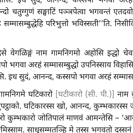
ोसि. इध सुदं, आनन्द, कस्सपो भगवा अरहं सम्म
 चतुग्गुणं सङ्घाटिं पञ्ञपेत्वा भगवन्तं एतदव
हि सम्मासम्बुद्धेहि परिभुत्तो भविस्सती’’ति. न
 पदेसे वेगळिङ्गं नाम गामनिगमो अहोसि इद्धो
सपो भगवा अरहं सम्मासम्बुद्धो उपनिस्साय विहा
 इध सुदं, आनन्द, कस्सपो भगवा अरहं सम्मासम्बु
, गामनिगमे घटिकारो
[घटीकारो (सी. पी.)]
नाम क
गुपट्ठाको. घटिकारस्स खो, आनन्द, कुम्भकारस्
 कुम्भकारो जोतिपालं माणवं आमन्तेसि – ‘आय
कमिस्साम. साधुसम्मतञ्हि मे तस्स भगवतो दस्सनं अर