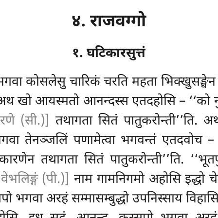
४. राजवग्गो
१. घटिकारसुत्तं
 भगवा कोसलेसु चारिकं चरति महता भिक्खुसङ्घेन
ि. अथ खो आयस्मतो आनन्दस्स एतदहोसि – ‘‘को न
णे (सी.)]
तथागता सितं पातुकरोन्ती’’ति. 
वा तेनञ्जलिं पणामेत्वा भगवन्तं एतदवोच – ‘
ेन तथागता सितं पातुकरोन्ती’’ति. ‘‘भूतपुब्ब
 वेभलिङ्गं (पी.)]
नाम गामनिगमो अहोसि इद्धो च
सपो भगवा अरहं सम्मासम्बुद्धो उपनिस्साय विहा