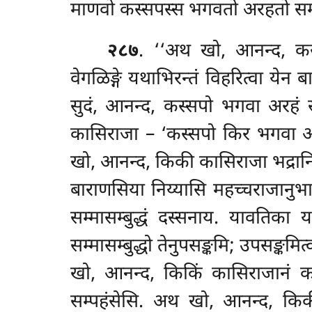
माणवो
कस्सपस्स भगवतो अरहतो सम्मास
२८७
. ‘‘अथ खो, आनन्द, कस्सप
वेगळिङ्गे यथाभिरन्तं विहरित्वा येन
सुदं, आनन्द, कस्सपो भगवा अरहं स
कासिराजा – ‘कस्सपो किर भगवा अरहं
खो, आनन्द, किकी कासिराजा भद्रानि भ
बाराणसिया निय्यासि महच्चराजानुभ
सम्मासम्बुद्धं दस्सनाय. यावतिका 
सम्मासम्बुद्धो तेनुपसङ्कमि; उपसङ्कमित
खो, आनन्द, किकिं कासिराजानं कस्
सम्पहंसेसि. अथ खो, आनन्द, क