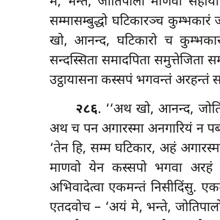
मे, भन्ते, जोतिपालो माणवो सहाय
सम्मासम्बुद्धो घटिकारञ्च
कुम्भकारं 
खो, आनन्द, घटिकारो च कुम्भकार
सन्दस्सिता समादपिता समुत्तेजिता सम
उट्ठायासना कस्सपं भगवन्तं अरहन्तं सम
२८६
. ‘‘अथ खो, आनन्द, जोतिप
अथ च पन अगारस्मा अनगारियं न पब्ब
‘तेन हि, सम्म घटिकार, अहं अगारस
माणवो येन कस्सपो भगवा अरहं सम्म
अभिवादेत्वा एकमन्तं निसीदिंसु. एकम
एतदवोच – ‘अयं मे, भन्ते, जोतिपा