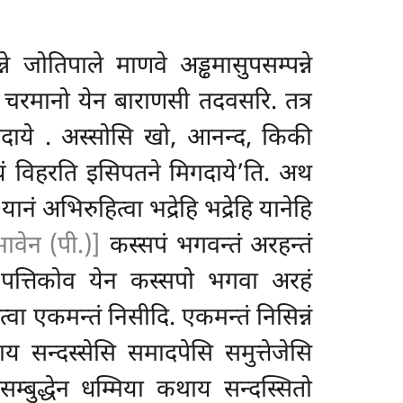
.
 जोतिपाले माणवे अड्ढमासुपसम्पन्ने
िकं चरमानो येन बाराणसी तदवसरि. तत्र
गदाये
. अस्सोसि खो, आनन्द, किकी
ियं विहरति इसिपतने मिगदाये’ति. अथ
यानं अभिरुहित्वा भद्रेहि भद्रेहि यानेहि
ावेन (पी.)]
कस्सपं भगवन्तं अरहन्तं
ा पत्तिकोव
येन कस्सपो भगवा अरहं
ेत्वा एकमन्तं निसीदि. एकमन्तं निसिन्नं
 सन्दस्सेसि समादपेसि समुत्तेजेसि
्बुद्धेन धम्मिया कथाय सन्दस्सितो