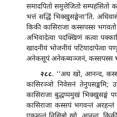
समादपितो समुत्तेजितो सम्पहंसितो कस
भत्तं सद्धिं भिक्खुसङ्घेना’ति. अध
किकी कासिराजा कस्सपस्स भगवतो सम्मा
अभिवादेत्वा पदक्खिणं कत्वा पक्क
खादनीयं भोजनीयं पटियादापेत्वा पण्
अनेकसूपं अनेकब्यञ्जनं, कस्सपस्स भग
२८८
. ‘‘अथ खो, आनन्द, कस्सप
कासिरञ्ञो निवेसनं तेनुपसङ्कमि; 
कासिराजा बुद्धप्पमुखं भिक्खुसङ्घ
कासिराजा कस्सपं भगवन्तं
अरहन्तं 
एकमन्तं निसिन्नो खो, आनन्द, किकी 