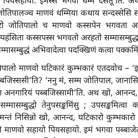
ो पियसहायो. इमस्स भगवा धम्मं देसेतू’ति
जोतिपालञ्च माणवं धम्मिया कथाय सन्दस्सेसि स
ो जोतिपालो च माणवो कस्सपेन भगवता अरहत
्पहंसिता कस्सपस्स भगवतो अरहतो सम्मासम्बुद्ध
्मासम्बुद्धं अभिवादेत्वा पदक्खिणं कत्वा पक्कमिं
ालो माणवो घटिकारं कुम्भकारं एतदवोच – ‘इमं न
जिस्ससी’ति? ‘ननु मं, सम्म जोतिपाल, जानासि, 
्मा अनगारियं पब्बजिस्सामी’ति. अथ खो, आनन्द
ासम्बुद्धो तेनुपसङ्कमिंसु
; उपसङ्कमित्वा कस
न्तं निसिन्नो खो, आनन्द, घटिकारो कुम्भकारो कस
लो माणवो सहायो पियसहायो. इमं भगवा पब्बाजे