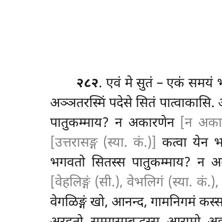
२८२
.
एवं
मे सुतं – एकं समयं
अञ्ञतरस्मिं पदेसे सितं पात्वाकास
पातुकम्माय? न अकारणेन
[न अकार
[उत्तरासङ्ग (स्या. कं.)]
कत्वा येन भग
भगवतो सितस्स पातुकम्माय? न अकारण
[वेहलिङ्गं (सी.), वेभलिगं (स्या. कं.),
वेगळिङ्गं खो, आनन्द, गामनिगमं कस्