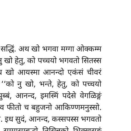
 सद्धिं. अथ खो भगवा मग्गा ओक्कम्म
ु खो हेतु, को पच्चयो भगवतो सितस्स
अथ खो आयस्मा आनन्दो एकंसं चीवरं
‘को नु खो, भन्ते, हेतु, को पच्चयो
ं, आनन्द, इमस्मिं पदेसे वेगळिङ्गं
ेव फीतो च बहुजनो आकिण्णमनुस्सो.
सि. इध सुदं, आनन्द, कस्सपस्स भगवतो