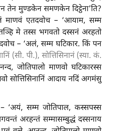
 पन तेन मुण्डकेन समणकेन
दिट्ठेना’ति?
ालं माणवं एतदवोच – ‘आयाम, सम्म
्मतञ्हि मे तस्स भगवतो दस्सनं अरहतो
एतदवोच – ‘अलं, सम्म घटिकार. किं पन
नानिं (सी. पी.), सोत्तिसिनानं (स्या. कं.
आनन्द, जोतिपालो माणवो घटिकारस्स
ो सोत्तिसिनानिं आदाय नदिं अगमंसु
– ‘अयं, सम्म जोतिपाल, कस्सपस्स
्तं अरहन्तं सम्मासम्बुद्धं दस्सनाय