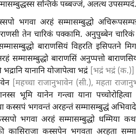
म्बुद्धस्स सन्तिके पब्बज्जं, अलत्थ उपसम्पदं
ो भगवा अरहं सम्मासम्बुद्धो अचिरूपसम्पन्ने
 बाराणसी तेन चारिकं पक्कामि. अनुपुब्बेन चार
म्मासम्बुद्धो बाराणसियं विहरति इसिपतने मि
 सम्मासम्बुद्धो बाराणसिं अनुप्पत्तो बाराणस
द्रानि यानानि योजापेत्वा भद्रं
[भद्रं भद्रं (क.)]
ावेन
[महच्चा राजानुभावेन (सी.), महता राजानुभ
यानस्स भूमि यानेन गन्त्वा याना पच्चोरोहित्व
्वा कस्सपं भगवन्तं अरहन्तं सम्मासम्बुद्धं अभिवाद
सपो भगवा अरहं सम्मासम्बुद्धो धम्मिया कथाय
िकी कासिराजा
कस्सपेन भगवता अरहता सम्मासम