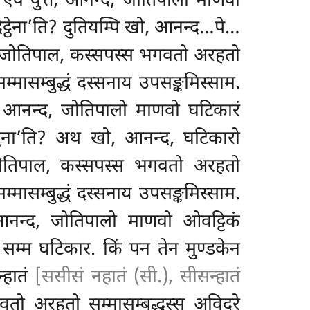
 एवं वुत्ते, आनन्द, जोतिपालो माणवो
िट्ठेना’ति? दुतियम्पि खो, आनन्द…पे…
्म जोतिपाल, कस्सपस्स भगवतो
अरहतो
्मासम्बुद्धं दस्सनाय
उपसङ्कमिस्साम.
ो, आनन्द, जोतिपालो माणवो घटिकारं
्ठेना’ति? अथ खो, आनन्द, घटिकारो
 जोतिपाल, कस्सपस्स भगवतो अरहतो
्मासम्बुद्धं दस्सनाय उपसङ्कमिस्साम.
 आनन्द, जोतिपालो माणवो ओवट्टिकं
सम्म घटिकार. किं पन तेन मुण्डकेन
्हातं
[ससीसं नहातं (सी.), सीसन्हातं
 अरहतो सम्मासम्बुद्धस्स अविदूरे