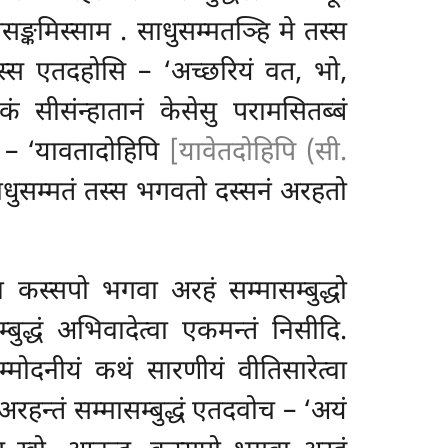
पसङ्कमिस्साम
. साधुसम्मतञ्हि मे तस्स
स्स एतदहोसि – ‘अच्छरियं वत, भो,
 सीसंन्हातानं केसेसु परामसितब्बं
च – ‘यावतादोहिपि
[यावेतदोहिपि (सी.
धुसम्मतं तस्स भगवतो दस्सनं अरहतो
स्सपो भगवा अरहं सम्मासम्बुद्धो
्बुद्धं अभिवादेत्वा एकमन्तं निसीदि.
म्मोदनीयं कथं सारणीयं वीतिसारेत्वा
रहन्तं सम्मासम्बुद्धं एतदवोच – ‘अयं