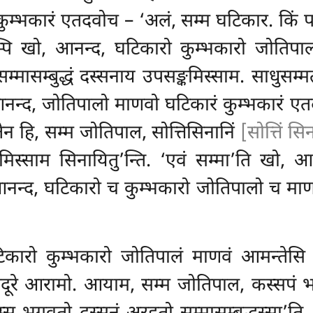
ुम्भकारं एतदवोच – ‘अलं, सम्म घटिकार. किं
्पि खो, आनन्द, घटिकारो कुम्भकारो जोतिप
म्मासम्बुद्धं दस्सनाय उपसङ्कमिस्साम. साधुसम
, आनन्द, जोतिपालो माणवो घटिकारं कुम्भकारं 
तेन हि, सम्म जोतिपाल, सोत्तिसिनानिं
[सोत्तिं सि
िस्साम सिनायितु’न्ति. ‘एवं सम्मा’ति खो, 
आनन्द, घटिकारो च कुम्भकारो जोतिपालो च माणव
कारो कुम्भकारो जोतिपालं माणवं आमन्तेसि 
ूरे आरामो. आयाम, सम्म जोतिपाल, कस्सपं भगवन