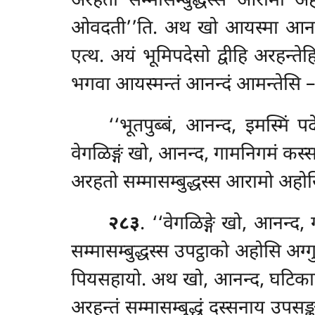
अरहतो सम्मासम्बुद्धस्स आरामो अह
ओवदती’’ति. अथ
खो आयस्मा आनन्दो
एत्थ. अयं भूमिपदेसो द्वीहि अरहन्ते
भगवा आयस्मन्तं आनन्दं आमन्तेसि –
‘‘भूतपुब्बं, आनन्द, इमस्मिं
वेगळिङ्गं खो, आनन्द, गामनिगमं कस्
अरहतो सम्मासम्बुद्धस्स
आरामो अहोसि.
२८३
. ‘‘वेगळिङ्गे खो, आनन्द
सम्मासम्बुद्धस्स उपट्ठाको अहोसि
अग्
पियसहायो. अथ खो, आनन्द, घटिकारो
अरहन्तं सम्मासम्बुद्धं दस्सनाय उपसङ्