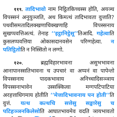
.
तादिभावो
नाम निट्ठितकिच्चस्स होति, अयञ्च
११९
विपस्सनं अनुयुञ्जति, अथ किमत्थं तादिभावता वुत्ताति?
पथवीसमतादिलक्खणाचिक्खणाहि विपस्सनाय
सुखप्पवत्तिअत्थं. तेनाह
‘‘इट्ठानिट्ठेसू’’
तिआदि.
गहेत्वा
ति
कुसलप्पवत्तिया ओकासदानवसेन परिग्गहेत्वा.
न
पतिट्ठितो
ति न निस्सितो न लग्गो.
. ब्रह्मविहारभावना असुभभावना
१२०
आनापानस्सतिभावना च उपचारं वा अप्पनं वा पापेन्तो
विपस्सनाय पादकभावाय अनिच्चादिसञ्ञाय
विपस्सनाभावेन उस्सक्कित्वा मग्गपटिपाटिया
अरहत्ताधिगमाय होतीति
‘‘मेत्तादिभावनाय पन होती’’
ति
वुत्तं.
यत्थ कत्थचि सत्तेसु सङ्खारेसु च
पटिहञ्ञनकिलेसो
ति आघातभावमेव वदति ञायभावतो