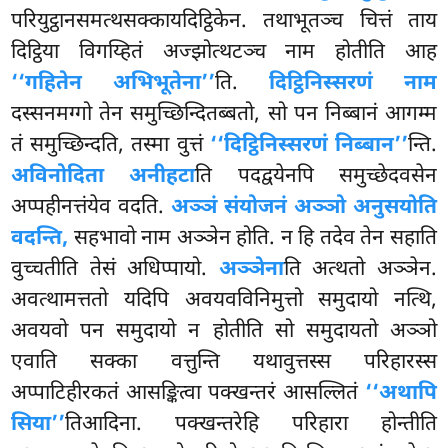
परियुट्ठानसमत्थसक्कायदिट्ठिकेन. तथाभूतञ्च चित्तं ताय
दिट्ठिया विगय्हितं अज्झोत्थटञ्च नाम होतीति आह
‘‘गहितेन अभिभूतेना’’
ति.
दिट्ठिनिस्सरणं नाम
दस्सनमग्गो तेन समुच्छिन्दितब्बतो, सो पन निब्बानं आगम्म
तं समुच्छिन्दति, तस्मा वुत्तं
‘‘दिट्ठिनिस्सरणं निब्बान’’
न्ति.
अविनोदिता अनीहटा
ति पदद्वयेनपि समुच्छेदवसेन
अप्पहीनत्तंयेव वदति.
अञ्ञं संयोजनं अञ्ञो अनुसयोति
वदन्ति,
सहभावो नाम अञ्ञेन होति. न हि तदेव तेन सहाति
वुच्चतीति तेसं अधिप्पायो.
अञ्ञेना
ति अत्थतो अञ्ञेन.
अवत्थामत्ततो यदिपि अवयवविनिमुत्तो समुदायो नत्थि,
अवयवो पन समुदायो न होतीति सो समुदायतो अञ्ञो
एवाति सक्का वत्तुन्ति यथावुत्तस्स परिहारस्स
अप्पाटिहीरकतं आसङ्कित्वा पक्खन्तरं आसल्लितं
‘‘अथापि
सिया’’
तिआदिना. पक्खन्तरेहि परिहारा
होन्तीति