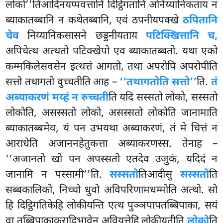
लोको’’तिआदिनयप्पवत्तानि दिट्ठिगतानि अनिय्यानिकताय न
ब्याकातब्बानि न कथेतब्बानि, एवं ठपनीयपक्खे
ठपितानि
चेव
निय्यानिकसासने छड्डनीयताय
पटिक्खित्तानि च,
अपिचेत्थ अत्थतो पटिक्खेपो एव ब्याकातब्बतो. यथा एको
कम्मकिलेसवसेन इत्थत्तं आगतो, तथा अपरोपि अपरोपीति
सत्तो तथागतो वुच्चतीति आह –
‘‘तथागतोति सत्तो’’
ति.
तं
अब्याकरणं मय्हं न रुच्चती
ति यदि सस्सतो लोको, सस्सतो
लोकोति, असस्सतो लोको, असस्सतो लोकोति जानामाति
ब्याकातब्बमेव, यं पन उभयथा अब्याकरणं, तं मे चित्तं न
आराधेति अजाननहेतुकत्ता अब्याकरणस्स. तेनाह –
‘‘अजानतो खो पन अपस्सतो एतदेव उजुकं, यदिदं न
जानामि न पस्सामी’’ति.
सस्सतो
तिआदीसु
सस्सतो
ति
सब्बकालिको, निच्चो धुवो अविपरिणामधम्मोति अत्थो. सो
हि दिट्ठिगतिकेहि लोकीयन्ति एत्थ पुञ्ञपापतब्बिपाका, सयं
वा तब्बिपाकाकरादिभावेन अवियुत्तेहि लोकीयतीति
लोको
ति