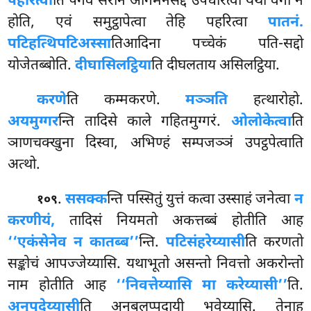
पहरित्वा
ति पगेव सरानं आगमनसद्दं उपधारेत्वा यथा वेगो न
होति, एवं समुट्ठापेत्वा तेहि पहरित्वा
पातनं.
पटिहत्थिपटिअस्सा
तिआदिना पच्चेकं पति-सद्दो
योजेतब्बोति.
दीघासिलट्ठिया
ति दीघलताय असिलट्ठिया.
करणे
ति कम्मकरणे.
मञ्ञति
हत्थारोहो.
अयमुग्गर
न्ति तादिसे काले गहितमुग्गरं.
ओलोकेत्वा
ति
ञाणचक्खुना दिस्वा, अभिण्हं सम्पजञ्ञं उपट्ठपेत्वाति
अत्थो.
.
ससक्क
न्ति पस्सितुं युत्तं कत्वा उस्साहं जनेत्वा
न
१०९
करणीयं,
तादिसं नियमतो अकत्तब्बं होतीति आह
‘‘एकंसेनेव न कातब्ब’’
न्ति.
पटिसंहरेय्यासी
ति करणतो
सङ्कोचं आपज्जेय्यासि. यथाभूतो असन्तो निवत्तो अकरोन्तो
नाम होतीति आह
‘‘निवत्तेय्यासि मा करेय्यासी’’
ति.
अनुपदेय्यासी
ति अनुबलप्पदायी भवेय्यासि. तेनाह