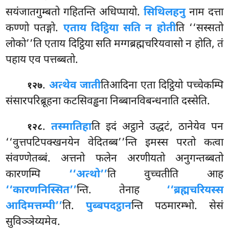
सयंजातगुम्बतो गहितन्ति अधिप्पायो.
सिथिलहनु
नाम दत्ता
कण्णो पतङ्गो.
एताय दिट्ठिया सति न होती
ति ‘‘सस्सतो
लोको’’ति एताय दिट्ठिया सति मग्गब्रह्मचरियवासो न होति, तं
पहाय एव पत्तब्बतो.
.
अत्थेव जाती
तिआदिना एता दिट्ठियो पच्चेकम्पि
१२७
संसारपरिब्रूहना कटसिवड्ढना निब्बानविबन्धनाति दस्सेति.
.
तस्मातिहा
ति इदं अट्ठाने उद्धटं, ठानेयेव पन
१२८
‘‘वुत्तपटिपक्खनयेन वेदितब्ब’’न्ति इमस्स परतो कत्वा
संवण्णेतब्बं. अत्तनो फलेन अरणीयतो अनुगन्तब्बतो
कारणम्पि
‘‘अत्थो’’
ति वुच्चतीति आह
‘‘कारणनिस्सित’’
न्ति. तेनाह
‘‘ब्रह्मचरियस्स
आदिमत्तम्पी’’
ति.
पुब्बपदट्ठान
न्ति पठमारम्भो. सेसं
सुविञ्ञेय्यमेव.