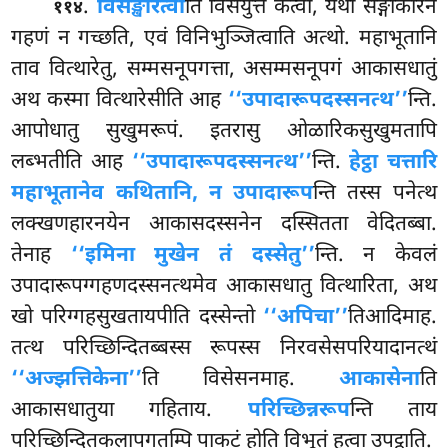
.
विसङ्खरित्वा
ति विसंयुत्ते कत्वा, यथा सङ्गाकारेन
११४
गहणं न गच्छति, एवं विनिभुञ्जित्वाति अत्थो. महाभूतानि
ताव वित्थारेतु, सम्मसनूपगत्ता, असम्मसनूपगं आकासधातुं
अथ कस्मा वित्थारेसीति आह
‘‘उपादारूपदस्सनत्थ’’
न्ति.
आपोधातु सुखुमरूपं. इतरासु ओळारिकसुखुमतापि
लब्भतीति आह
‘‘उपादारूपदस्सनत्थ’’
न्ति.
हेट्ठा चत्तारि
महाभूतानेव कथितानि, न उपादारूप
न्ति तस्स पनेत्थ
लक्खणहारनयेन आकासदस्सनेन दस्सितता वेदितब्बा.
तेनाह
‘‘इमिना मुखेन तं दस्सेतु’’
न्ति. न केवलं
उपादारूपग्गहणदस्सनत्थमेव आकासधातु वित्थारिता, अथ
खो परिग्गहसुखतायपीति दस्सेन्तो
‘‘अपिचा’’
तिआदिमाह.
तत्थ परिच्छिन्दितब्बस्स रूपस्स निरवसेसपरियादानत्थं
‘‘अज्झत्तिकेना’’
ति विसेसनमाह.
आकासेना
ति
आकासधातुया गहिताय.
परिच्छिन्नरूप
न्ति ताय
परिच्छिन्दितकलापगतम्पि पाकटं होति विभूतं हुत्वा उपट्ठाति.