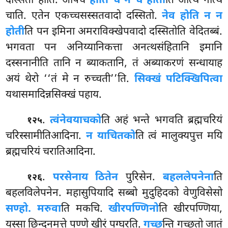
दस्सितो होति. अपिच
होति च न च होती
ति अत्थि नत्थि
चाति. एतेन एकच्चसस्सतवादो दस्सितो.
नेव होति न न
होती
ति पन इमिना अमराविक्खेपवादो दस्सितोति वेदितब्बं.
भगवता पन अनिय्यानिकत्ता अनत्थसंहितानि इमानि
दस्सनानीति तानि न ब्याकतानि, तं अब्याकरणं सन्धायाह
अयं थेरो ‘‘तं मे न रुच्चती’’ति.
सिक्खं पटिक्खिपित्वा
यथासमादिन्नसिक्खं पहाय.
.
त्वं
नेव
याचको
ति अहं भन्ते भगवति ब्रह्मचरियं
१२५
चरिस्सामीतिआदिना.
न याचितको
ति त्वं मालुक्यपुत्त मयि
ब्रह्मचरियं चरातिआदिना.
.
परसेनाय ठितेन
पुरिसेन.
बहललेपनेना
ति
१२६
बहलविलेपनेन. महासुपियादि सब्बो मुदुहिदको वेणुविसेसो
सण्हो. मरुवा
ति मकचि.
खीरपण्णिनो
ति खीरपण्णिया,
यस्सा छिन्दनमत्ते पण्णे खीरं पग्घरति.
गच्छ
न्ति गच्छतो जातं