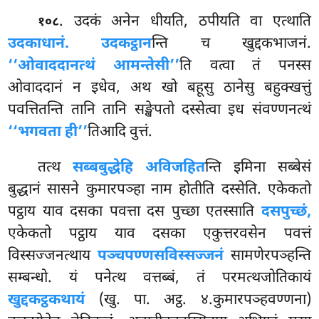
. उदकं अनेन धीयति, ठपीयति वा एत्थाति
१०८
उदकाधानं. उदकट्ठान
न्ति च खुद्दकभाजनं.
‘‘ओवाददानत्थं आमन्तेसी’’
ति वत्वा तं पनस्स
ओवाददानं न इधेव, अथ खो बहूसु ठानेसु बहुक्खत्तुं
पवत्तितन्ति तानि तानि सङ्खेपतो दस्सेत्वा इध संवण्णनत्थं
‘‘भगवता ही’’
तिआदि वुत्तं.
तत्थ
सब्बबुद्धेहि अविजहित
न्ति इमिना सब्बेसं
बुद्धानं सासने कुमारपञ्हा नाम होतीति दस्सेति. एकेकतो
पट्ठाय याव दसका पवत्ता दस पुच्छा एतस्साति
दसपुच्छं,
एकेकतो पट्ठाय याव दसका एकुत्तरवसेन पवत्तं
विस्सज्जनत्थाय
पञ्चपण्णसविस्सज्जनं
सामणेरपञ्हन्ति
सम्बन्धो. यं पनेत्थ वत्तब्बं, तं परमत्थजोतिकायं
खुद्दकट्ठकथायं
(खु. पा. अट्ठ. ४.कुमारपञ्हवण्णना)