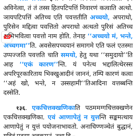
अविनेत्वा, तं तं तस्स हितपटिपत्तिं निवारणं कत्वाति अत्थो.
ञायपटिपत्तिं अतिच्च एति पवत्ततीति
अच्चयो,
अपराधो,
पुरिसेन मद्दित्वा पवत्तितो अपराधो अत्थतो पुरिसं अतिच्च
📜
अभिभवित्वा पवत्तो नाम होति. तेनाह
‘‘अच्चयो मं, भन्ते,
अच्चगमा’’
ति. अवसेसपच्चयानं समागमे एति फलं एतस्मा
उप्पज्जति पवत्तति चाति
समयो,
हेतु यथा ‘‘समुदायो’’ति
आह
‘‘एकं कारण’’
न्ति. यं पनेत्थ भद्दालित्थेरस्स
अपरिपूरकारिताय भिक्खुआदीनं जाननं, तम्पि कारणं कत्वा
‘‘अहं खो, भन्ते, न उस्सहामी’’तिआदिना वत्तब्बन्ति
दस्सेति.
.
एकचित्तक्खणिका
ति
पठममग्गचित्तक्खणेन
१३६
एकचित्तक्खणिका.
एवं आणापेतुं न युत्त
न्ति सङ्कमत्थाय
आणापेतुं न युत्तं पयोजनाभावतो. अनाचिण्णञ्चेतं बुद्धानं,