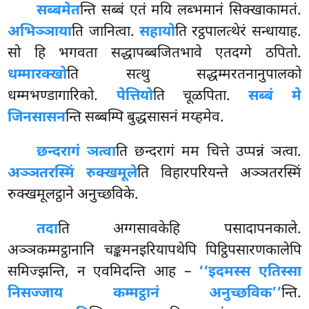
सब्बमेत
न्ति सब्बं एतं मयि लब्भमानं सिक्खाकामतं.
अभिञ्ञाया
ति जानित्वा.
सहायो
ति रट्ठपालत्थेरं सन्धायाह.
सो हि भगवता सद्धापब्बजितभावे एतदग्गे ठपितो.
धम्मारक्खो
ति
सत्थु सद्धम्मरतनानुपालको
धम्मभण्डागारिको.
पेत्तियो
ति चूळपिता.
सब्बं मे
जिनसासन
न्ति सब्बम्पि बुद्धसासनं मय्हमेव.
छन्दरागं ञत्वा
ति छन्दरागं मम चित्ते उप्पन्नं ञत्वा.
अञ्ञतरस्मिं रुक्खमूले
ति विहारपरियन्ते अञ्ञतरस्मिं
रुक्खमूलट्ठाने अनुच्छविके.
तदा
ति अग्गसावकेहि पसादापनकाले.
अञ्ञकम्मट्ठानानि चङ्कमनइरियापथेपि पिट्ठिपसारणकालेपि
समिज्झन्ति, न एवमिदन्ति आह –
‘‘इदमस्स एतिस्सा
निसज्जाय कम्मट्ठानं अनुच्छविक’’
न्ति.