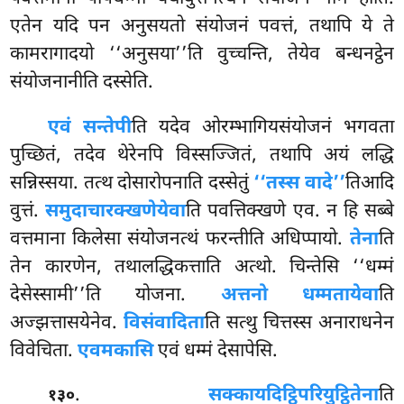
एतेन यदि पन अनुसयतो संयोजनं पवत्तं, तथापि ये ते
कामरागादयो ‘‘अनुसया’’ति वुच्चन्ति, तेयेव बन्धनट्ठेन
संयोजनानीति दस्सेति.
एवं सन्तेपी
ति यदेव ओरम्भागियसंयोजनं भगवता
पुच्छितं, तदेव थेरेनपि विस्सज्जितं, तथापि अयं लद्धि
सन्निस्सया. तत्थ दोसारोपनाति दस्सेतुं
‘‘तस्स वादे’’
तिआदि
वुत्तं.
समुदाचारक्खणेयेवा
ति पवत्तिक्खणे एव. न हि सब्बे
वत्तमाना किलेसा संयोजनत्थं फरन्तीति अधिप्पायो.
तेना
ति
तेन कारणेन, तथालद्धिकत्ताति अत्थो. चिन्तेसि ‘‘धम्मं
देसेस्सामी’’ति योजना.
अत्तनो धम्मतायेवा
ति
अज्झत्तासयेनेव.
विसंवादिता
ति सत्थु चित्तस्स अनाराधनेन
विवेचिता.
एवमकासि
एवं धम्मं देसापेसि.
.
सक्कायदिट्ठिपरियुट्ठितेना
ति
१३०