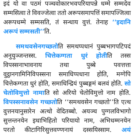
इदं यो वा पठमं पञ्चवोकारभवपरियापन्ने धम्मे सम्मदेव
सम्मसित्वा ते विवज्जेत्वा ततो अरूपसमापत्तिं समापज्जित्वा
अरूपधम्मे सम्मसति, तं सन्धाय वुत्तं. तेनाह
‘‘इदानि
अरूपं सम्मसती’’
ति.
समथवसेन
गच्छतो
ति समथप्पधानं पुब्बभागपटिपदं
अनुयुञ्जन्तस्स.
चित्तेकग्गता धुरं होती
ति तस्स
विपस्सनाभावनाय तथा पुब्बे पवत्तत्ता
वुट्ठानगामिनिविपस्सना समाधिप्पधाना होति, मग्गेपि
चित्तेकग्गता धुरं होति, समाधिन्द्रियं पुब्बङ्गमं बलवं होति.
सो
चेतोविमुत्तो नामा
ति सो अरियो चेतोविमुत्तो नाम होति.
विपस्सनावसेन गच्छतो
ति ‘‘समथवसेन गच्छतो’’ति एत्थ
वुत्तनयानुसारेन अत्थो वेदितब्बो. अयञ्च पुग्गलविभागो
सुत्तन्तनयेन इधाभिहितो परियायो नाम, अभिधम्मनयेन
परतो कीटागिरिसुत्तवण्णनायं दस्सयिस्साम.
अयं