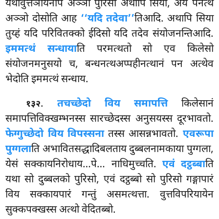
यथावुत्तञायेनपि अञ्ञो पुरिसो अथापि सिया, अयं पनेत्थ
अञ्ञो दोसोति आह
‘‘यदि तदेवा’’
तिआदि. अथापि सिया
तुय्हं यदि परिवितक्को ईदिसो यदि तदेव संयोजनन्तिआदि.
इममत्थं सन्धाया
ति परमत्थतो सो एव
किलेसो
संयोजनमनुसयो च, बन्धनत्थअप्पहीनत्थानं पन अत्थेव
भेदोति इममत्थं सन्धाय.
.
तचच्छेदो विय समापत्ति
किलेसानं
१३२
समापत्तिविक्खम्भनस्स सारच्छेदस्स अनुसयस्स दूरभावतो.
फेग्गुच्छेदो विय विपस्सना
तस्स आसन्नभावतो.
एवरूपा
पुग्गला
ति अभावितसद्धादिबलताय दुब्बलनामकाया पुग्गला,
येसं सक्कायनिरोधाय…पे… नाधिमुच्चति.
एवं दट्ठब्बा
ति
यथा सो दुब्बलको पुरिसो, एवं दट्ठब्बो सो पुरिसो गङ्गापारं
विय सक्कायपारं गन्तुं असमत्थत्ता. वुत्तविपरियायेन
सुक्कपक्खस्स अत्थो वेदितब्बो.