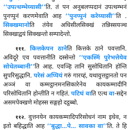
‘‘उपत्थम्भेय्यासी’’
ति. तं पन अनुबलप्पदानं उपत्थम्भनं
पुनप्पुनं करणमेवाति आह
‘‘पुनप्पुनं करेय्यासी’’
ति
.
सिक्खमानो
ति तंयेव अधिसीलसिक्खं तन्निस्सयञ्च
सिक्खाद्वयं सिक्खन्तो सम्पादेन्तो.
.
कित्तके
पन ठाने
ति कित्तके ठाने पवत्तानि.
१११
अविदूरे एव पवत्तानीति दस्सेन्तो
‘‘एकस्मिं पुरेभत्तेयेव
सोधेतब्बानी’’
ति आह. एवञ्हि तानि सुसोधितानि होन्ति
सुपरिसुद्धानि.
परेसं अप्पियं
गरुं गारय्हं, यथावुत्तट्ठानतो पन
अञ्ञं वा कम्मट्ठानमनसिकारेनेव कायकम्मादीनि
परिसोधितानि होन्तीति न गहितं.
पटिघं वा
ति एत्थ
वा
-सद्देन
असमपेक्खणे मोहस्स सङ्गहो दट्ठब्बो.
. वुत्तनयेन कायकम्मादिपरिसोधनं नाम इधेव, न
११२
इतो बहिद्धाति आह
‘‘बुद्धा…पे… सावका वा’’
ति. ते हि