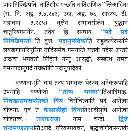
पादं निक्खिपति, नातिसीघं गच्छति नातिसणिक’’न्तिआदिना
(सं. नि. अट्ठ. ३.४.२४३; उदा. अट्ठ. ७६; सारत्थ. टी.
महावग्ग ३.२८५) वुत्तेन सभावसीलेन बुद्धानं
चातुरियगमनेन. तदेव हि सन्धाय
‘‘पदे पदं
निक्खिपन्तो’’
ति वुत्तं.
पदानुपदिको
ति राहुलत्थेरस्सपि
लक्खणपारिपूरिया तादिसमेव गमनन्ति यत्तकं पदेसं अन्तरं
अदत्वा भगवतो पिट्ठितो गन्तुं आरद्धो, सब्बत्थ तमेव
गमनपदानुपदं गच्छतीति पदानुपदिको.
वण्णनाभूमि
चायं तत्थ भगवन्तं थेरञ्च अनेकरूपाहि
उपमाहि वण्णेन्तो
‘‘तत्थ भगवा’’
तिआदिमाह.
निक्खन्तगजपोतको विय
विरोचित्थाति पदं आनेत्वा
योजना. एवं तं
केसरसीहो विया
तिआदीसुपि आनेत्वा
योजेतब्बं.
तारकराजा
नाम चन्दो.
द्विन्नं
चन्दमण्डलान
न्तिआदि परिकप्पवचनं, बुद्धावेणिकसन्तकं