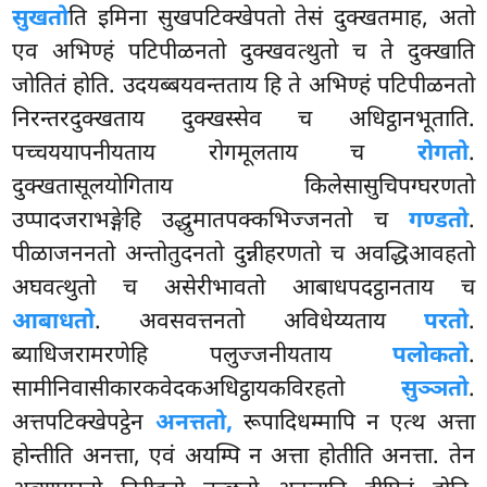
सुखतो
ति इमिना सुखपटिक्खेपतो तेसं दुक्खतमाह, अतो
एव अभिण्हं पटिपीळनतो दुक्खवत्थुतो च ते दुक्खाति
जोतितं होति. उदयब्बयवन्तताय हि ते अभिण्हं पटिपीळनतो
निरन्तरदुक्खताय दुक्खस्सेव च अधिट्ठानभूताति.
पच्चययापनीयताय रोगमूलताय च
रोगतो
.
दुक्खतासूलयोगिताय किलेसासुचिपग्घरणतो
उप्पादजराभङ्गेहि उद्धुमातपक्कभिज्जनतो च
गण्डतो
.
पीळाजननतो अन्तोतुदनतो दुन्नीहरणतो च अवद्धिआवहतो
अघवत्थुतो च असेरीभावतो आबाधपदट्ठानताय च
आबाधतो
. अवसवत्तनतो अविधेय्यताय
परतो
.
ब्याधिजरामरणेहि पलुज्जनीयताय
पलोकतो
.
सामीनिवासीकारकवेदकअधिट्ठायकविरहतो
सुञ्ञतो
.
अत्तपटिक्खेपट्ठेन
अनत्ततो,
रूपादिधम्मापि न एत्थ अत्ता
होन्तीति अनत्ता, एवं अयम्पि न अत्ता होतीति अनत्ता. तेन