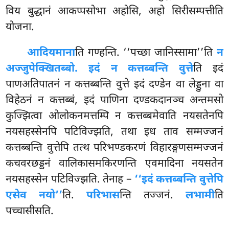
विय बुद्धानं आकप्पसोभा अहोसि, अहो सिरीसम्पत्तीति
योजना.
आदियमाना
ति गण्हन्ति. ‘‘पच्छा जानिस्सामा’’ति
न
अज्जुपेक्खितब्बो. इदं न कत्तब्बन्ति वुत्ते
ति इदं
पाणअतिपातनं न कत्तब्बन्ति वुत्ते इदं दण्डेन वा लेड्डुना वा
विहेठनं न कत्तब्बं, इदं पाणिना दण्डकदानञ्च अन्तमसो
कुज्झित्वा ओलोकनमत्तम्पि न कत्तब्बमेवाति नयसतेनपि
नयसहस्सेनपि पटिविज्झति, तथा इध ताव सम्मज्जनं
कत्तब्बन्ति वुत्तेपि तत्थ परिभण्डकरणं विहारङ्गणसम्मज्जनं
कचवरछड्डनं वालिकासमकिरणन्ति एवमादिना नयसतेन
नयसहस्सेन पटिविज्झति. तेनाह –
‘‘इदं कत्तब्बन्ति वुत्तेपि
एसेव नयो’’
ति.
परिभास
न्ति तज्जनं.
लभामी
ति
पच्चासीसति.