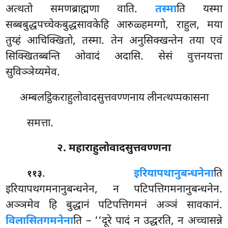
अत्थतो समणब्राह्मणा वाति.
तस्मा
ति यस्मा
सब्बबुद्धपच्चेकबुद्धसावकेहि आरुळ्हमग्गो, राहुल, मया
तुय्हं आचिक्खितो, तस्मा. तेन अनुसिक्खन्तेन तया एवं
सिक्खितब्बन्ति ओवादं अदासि. सेसं वुत्तनयत्ता
सुविञ्ञेय्यमेव.
अम्बलट्ठिकराहुलोवादसुत्तवण्णनाय लीनत्थप्पकासना
समत्ता.
२. महाराहुलोवादसुत्तवण्णना
.
इरियापथानुबन्धनेना
ति
११३
इरियापथगमनानुबन्धनेन, न पटिपत्तिगमनानुबन्धनेन.
अञ्ञमेव हि बुद्धानं पटिपत्तिगमनं अञ्ञं सावकानं.
विलासितगमनेना
ति – ‘‘दूरे पादं न उद्धरति, न अच्चासन्ने