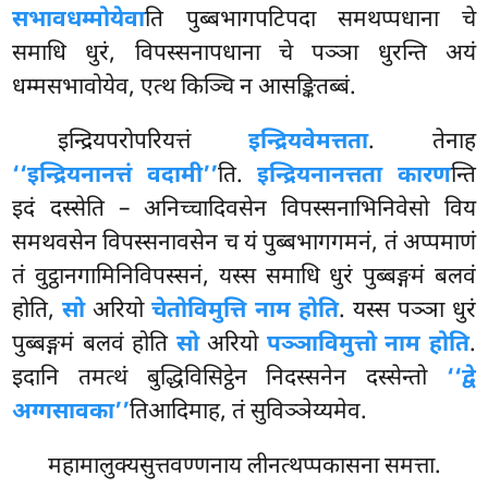
सभावधम्मोयेवा
ति पुब्बभागपटिपदा समथप्पधाना चे
समाधि धुरं, विपस्सनापधाना चे पञ्ञा धुरन्ति अयं
धम्मसभावोयेव, एत्थ किञ्चि न आसङ्कितब्बं.
इन्द्रियपरोपरियत्तं
इन्द्रियवेमत्तता
. तेनाह
‘‘इन्द्रियनानत्तं वदामी’’
ति.
इन्द्रियनानत्तता कारण
न्ति
इदं दस्सेति – अनिच्चादिवसेन विपस्सनाभिनिवेसो विय
समथवसेन विपस्सनावसेन च यं पुब्बभागगमनं, तं अप्पमाणं
तं वुट्ठानगामिनिविपस्सनं, यस्स समाधि धुरं पुब्बङ्गमं बलवं
होति,
सो
अरियो
चेतोविमुत्ति नाम होति
. यस्स पञ्ञा धुरं
पुब्बङ्गमं बलवं होति
सो
अरियो
पञ्ञाविमुत्तो नाम होति
.
इदानि तमत्थं बुद्धिविसिट्ठेन निदस्सनेन दस्सेन्तो
‘‘द्वे
अग्गसावका’’
तिआदिमाह, तं सुविञ्ञेय्यमेव.
महामालुक्यसुत्तवण्णनाय लीनत्थप्पकासना समत्ता.