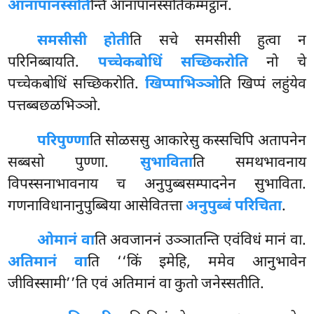
आनापानस्सति
न्ति आनापानस्सतिकम्मट्ठानं.
समसीसी होती
ति सचे समसीसी हुत्वा न
परिनिब्बायति.
पच्चेकबोधिं सच्छिकरोति
नो चे
पच्चेकबोधिं सच्छिकरोति.
खिप्पाभिञ्ञो
ति खिप्पं लहुंयेव
पत्तब्बछळभिञ्ञो.
परिपुण्णा
ति
सोळससु आकारेसु कस्सचिपि अतापनेन
सब्बसो पुण्णा.
सुभाविता
ति समथभावनाय
विपस्सनाभावनाय च अनुपुब्बसम्पादनेन सुभाविता.
गणनाविधानानुपुब्बिया आसेवितत्ता
अनुपुब्बं परिचिता
.
ओमानं वा
ति अवजाननं उञ्ञातन्ति एवंविधं मानं वा.
अतिमानं वा
ति ‘‘किं इमेहि, ममेव आनुभावेन
जीविस्सामी’’ति एवं अतिमानं वा कुतो जनेस्सतीति.