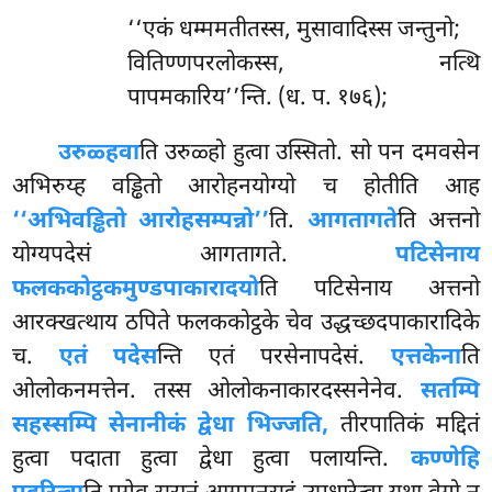
‘‘एकं धम्ममतीतस्स, मुसावादिस्स जन्तुनो;
वितिण्णपरलोकस्स, नत्थि
पापमकारिय’’न्ति. (ध. प. १७६);
उरुळ्हवा
ति उरुळ्हो हुत्वा उस्सितो. सो पन दमवसेन
अभिरुय्ह वड्ढितो आरोहनयोग्यो च होतीति आह
‘‘अभिवड्ढितो आरोहसम्पन्नो’’
ति.
आगतागते
ति अत्तनो
योग्यपदेसं आगतागते.
पटिसेनाय
फलककोट्ठकमुण्डपाकारादयो
ति पटिसेनाय अत्तनो
आरक्खत्थाय ठपिते फलककोट्ठके चेव उद्धच्छदपाकारादिके
च.
एतं पदेस
न्ति एतं परसेनापदेसं.
एत्तकेना
ति
ओलोकनमत्तेन. तस्स ओलोकनाकारदस्सनेनेव.
सतम्पि
सहस्सम्पि सेनानीकं द्वेधा भिज्जति,
तीरपातिकं मद्दितं
हुत्वा पदाता हुत्वा द्वेधा हुत्वा पलायन्ति.
कण्णेहि