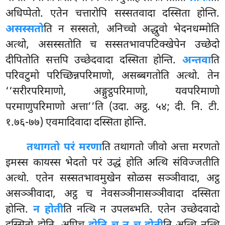
अधिप्पेतो. एतेन चत्तारोपि सस्सतवादा दस्सिता होन्ति.
असस्सतो
ति न सस्सतो, अनिच्चो अद्धुवो भेदनधम्मोति
अत्थो, असस्सतोति च सस्सतभावपटिक्खेपेन उच्छेदो
दीपितोति सत्तपि उच्छेदवादा दस्सिता होन्ति.
अन्तवा
ति
परिवटुमो परिच्छिन्नपरिमाणो, असब्बगतोति अत्थो. तेन
‘‘सरीरपरिमाणो, अङ्गुट्ठपरिमाणो, यवपरिमाणो
परमाणुपरिमाणो अत्ता’’ति (उदा. अट्ठ. ५४; दी. नि. टी.
१.७६-७७) एवमादिवादा दस्सिता होन्ति.
तथागतो परं मरणा
ति तथागतो जीवो अत्ता मरणतो
इमस्स कायस्स भेदतो परं उद्धं होति अत्थि संविज्जतीति
अत्थो. एतेन सस्सतभावमुखेन सोळस सञ्ञीवादा, अट्ठ
असञ्ञीवादा, अट्ठ च नेवसञ्ञीनासञ्ञीवादा दस्सिता
होन्ति.
न होती
ति नत्थि न उपलब्भति. एतेन उच्छेदवादो