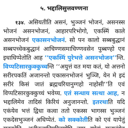
५. भद्दालिसुत्तवण्णना
. असियतीति
असनं, भुञ्जनं भोजनं, असनस्स
१३४
भोजनं असनभोजनं, आहारपरिभोगो, एकस्मिं काले
असनभोजनं
एकासनभोजनं
. सो पन कालो सब्बबुद्धानं
सब्बपच्चेकबुद्धानं आचिण्णसमाचिण्णवसेन पुब्बण्हो एव
इधाधिप्पेतोति आह
‘‘एकस्मिं पुरेभत्ते असनभोजन’’
न्ति.
विप्पटिसारकुक्कुच्च
न्ति ‘‘अयुत्तं वत मया कतं, यो अत्तनो
सरीरपकतिं अजानन्तो एकासनभोजनं भुञ्जि, येन मे इदं
सरीरं किसं जातं ब्रह्मचरियानुग्गहो नाहोसी’’ति एवं
विप्पटिसारकुक्कुच्चं भवेय्य.
एतं सन्धाय सत्था आह,
न
भद्दालिमेव तादिसं किरियं अनुजानन्तो.
इतरथा
ति यदि
एकंयेव भत्तं द्विधा कत्वा ततो एकस्स भागस्स भुञ्जनं
एकदेसभुञ्जनं अधिप्पेतं.
को सक्कोती
ति को एवं यापेतुं