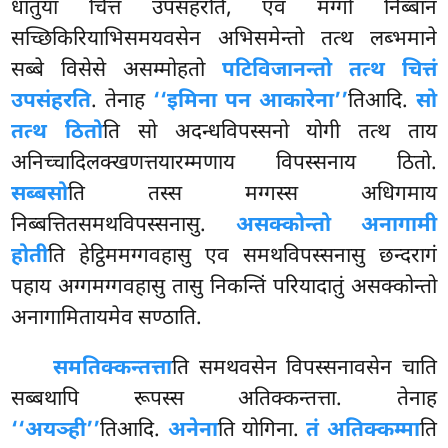
धातुया चित्तं उपसंहरति, एवं मग्गो निब्बानं
सच्छिकिरियाभिसमयवसेन अभिसमेन्तो तत्थ लब्भमाने
सब्बे विसेसे असम्मोहतो
पटिविजानन्तो तत्थ चित्तं
उपसंहरति
. तेनाह
‘‘इमिना पन आकारेना’’
तिआदि.
सो
तत्थ ठितो
ति सो अदन्धविपस्सनो योगी तत्थ ताय
अनिच्चादिलक्खणत्तयारम्मणाय विपस्सनाय ठितो.
सब्बसो
ति तस्स मग्गस्स अधिगमाय
निब्बत्तितसमथविपस्सनासु.
असक्कोन्तो अनागामी
होती
ति हेट्ठिममग्गवहासु एव समथविपस्सनासु छन्दरागं
पहाय अग्गमग्गवहासु तासु निकन्तिं परियादातुं असक्कोन्तो
अनागामितायमेव सण्ठाति.
समतिक्कन्तत्ता
ति समथवसेन विपस्सनावसेन चाति
सब्बथापि रूपस्स अतिक्कन्तत्ता. तेनाह
‘‘अयञ्ही’’
तिआदि.
अनेना
ति योगिना.
तं अतिक्कम्मा
ति