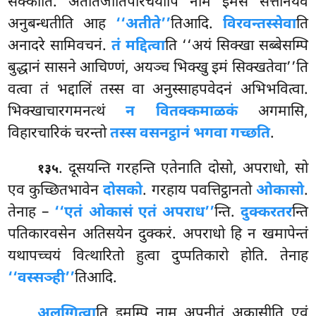
सक्कोति. अतीतजातिपरिचयोपि नाम इमेसं सत्तानंयेव
अनुबन्धतीति आह
‘‘अतीते’’
तिआदि.
विरवन्तस्सेवा
ति
अनादरे सामिवचनं.
तं मद्दित्वा
ति ‘‘अयं सिक्खा सब्बेसम्पि
बुद्धानं सासने आचिण्णं, अयञ्च भिक्खु इमं सिक्खतेवा’’ति
वत्वा तं भद्दालिं तस्स वा अनुस्साहपवेदनं अभिभवित्वा.
भिक्खाचारगमनत्थं
न वितक्कमाळकं
अगमासि,
विहारचारिकं चरन्तो
तस्स वसनट्ठानं भगवा गच्छति
.
. दूसयन्ति गरहन्ति एतेनाति दोसो, अपराधो, सो
१३५
एव कुच्छितभावेन
दोसको
. गरहाय पवत्तिट्ठानतो
ओकासो
.
तेनाह –
‘‘एतं ओकासं एतं अपराध’’
न्ति.
दुक्करतर
न्ति
पतिकारवसेन अतिसयेन दुक्करं. अपराधो हि न खमापेन्तं
यथापच्चयं वित्थारितो हुत्वा दुप्पतिकारो होति. तेनाह
‘‘वस्सञ्ही’’
तिआदि.
अलग्गित्वा
ति इमम्पि नाम अपनीतं अकासीति एवं