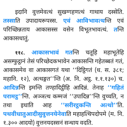
इदानि
वुत्तमेवत्थं सुखग्गहणत्थं गाथाय दस्सेति.
तस्सा
ति उपादायरूपस्स.
एवं आविभावत्थ
न्ति एवं
परिच्छिन्नताय आकासस्स वसेन विभूतभावत्थं.
त
न्ति
आकासधातुं.
.
आकासभावं गत
न्ति चतूहि महाभूतेहि
११८
असम्फुट्ठानं तेसं परिच्छेदकभावेन आकासन्ति गहेतब्बतं गतं,
आकासमेव वा आकासगतं यथा ‘‘दिट्ठिगतं (ध. स. ३८१;
महानि. १२), अत्थङ्गत’’न्ति (अ. नि. अट्ठ. १.१.१३०) च.
आदिन्न
न्ति इमन्ति तण्हादिट्ठीहि आदिन्नं. तेनाह
‘‘गहितं
परामट्ठ’’
न्ति. अञ्ञत्थ कम्मजं ‘‘उपादिन्न’’न्ति वुच्चति, न
तथा इधाति आह
‘‘सरीरट्ठकन्ति अत्थो’’
ति.
पथवीधातुआदीसु
वुत्तनयेनेवा
ति महाहत्थिपदोपमे (म. नि.
१.३०० आदयो) वुत्तनयदस्सनं सन्धाय वदति.