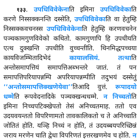
.
उपधिविवेकेना
ति इमिना
उपधिविवेका
ति
१३३
करणे निस्सक्कनन्ति दस्सेति,
उपधिविवेका
ति वा हेतुम्हि
निस्सक्कवचनस्स
उपधिविवेकेना
ति हेतुम्हि करणवचनेन
पञ्चकामगुणविवेको कथितो. कामगुणापि हि उपधीयति
एत्थ दुक्खन्ति उपधीति वुच्चन्तीति. थिनमिद्धपच्चया
कायविजम्भितादिभेदं
कायालसियं. तत्था
ति
अन्तोसमापत्तियं समापत्तिअब्भन्तरे जातं. तं पन
समापत्तिपरियापन्नम्पि अपरियापन्नम्पीति तदुभयं दस्सेतुं
‘‘अन्तोसमापत्तिक्खणेयेवा’’
तिआदि वुत्तं.
रूपादयो
धम्मे
ति रूपवेदनादिके पञ्चक्खन्धधम्मे.
न निच्चतो
ति
इमिना निच्चपटिक्खेपतो तेसं अनिच्चतमाह. ततो एव
उदयवयन्ततो विपरिणामतो तावकालिकतो च ते अनिच्चाति
जोतितं होति. यञ्हि निच्चं न होति, तं उदयब्बयपरिच्छिन्नं
जराय मरणेन चाति द्वेधा विपरिणतं इत्तरखणमेव च होति.
न