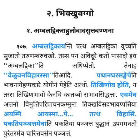
२. भिक्खुवग्गो
१. अम्बलट्ठिकराहुलोवादसुत्तवण्णना
.
अम्बलट्ठिकाय
न्ति
एत्थ अम्बलट्ठिका वुच्चति
१०७
सुजातो तरुणम्बरुक्खो, तस्स पन अविदूरे कतो पासादो इध
‘‘अम्बलट्ठिका’’ति अधिप्पेतो. तेनाह
‘‘वेळुवनविहारस्सा’’
तिआदि.
पधानघरसङ्खेपे
ति
भावनागेहप्पकारे योगीनं गेहेति अत्थो.
तिखिणोव होति,
न
तस्स तिखिणभावो केनचि कातब्बो सभावसिद्धत्ता.
एवमेव
अत्तनो विमुत्तिपरिपाचनकम्मुना तिक्खविसदभावप्पत्तिया
अयम्पि आयस्मा…पे… तत्थ विहासि.
पकतिपञ्ञत्तमेवा
ति पकतिया पञ्ञत्तं बुद्धानं उपगमनतो
पुरेतरमेव चारित्तवसेन पञ्ञत्तं.