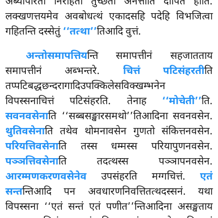
अब्यापारतो निरीहतो तुच्छतो अनत्ताति दीपितं होति.
लक्खणत्तयमेव अवबोधत्थं एकादसहि पदेहि विभजित्वा
गहितन्ति दस्सेतुं
‘‘तत्था’’
तिआदि वुत्तं.
अन्तोसमापत्तिय
न्ति समापत्तीनं सहजातताय
समापत्तीनं अब्भन्तरे.
चित्तं पटिसंहरती
ति
तप्पटिबद्धछन्दरागादिउपक्किलेसविक्खम्भनेन
विपस्सनाचित्तं पटिसंहरति. तेनाह
‘‘मोचेती’’
ति.
सवनवसेना
ति ‘‘सब्बसङ्खारसमथो’’तिआदिना सवनवसेन.
थुतिवसेना
ति तथेव थोमनावसेन गुणतो संकित्तनवसेन.
परियत्तिवसेना
ति तस्स धम्मस्स परियापुणनवसेन.
पञ्ञत्तिवसेना
ति तदत्थस्स पञ्ञापनवसेन.
आरम्मणकरणवसेनेव
उपसंहरति मग्गचित्तं.
एतं
सन्त
न्तिआदि पन अवधारणनिवत्तितत्थदस्सनं. यथा
विपस्सना ‘‘एतं सन्तं एतं पणीत’’न्तिआदिना असङ्खताय