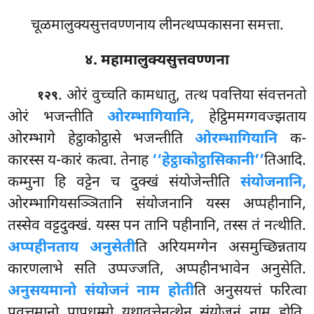
चूळमालुक्यसुत्तवण्णनाय लीनत्थप्पकासना समत्ता.
४. महामालुक्यसुत्तवण्णना
. ओरं
वुच्चति कामधातु, तत्थ पवत्तिया संवत्तनतो
१२९
ओरं भजन्तीति
ओरम्भागियानि,
हेट्ठिममग्गवज्झताय
ओरम्भागे हेट्ठाकोट्ठासे भजन्तीति
ओरम्भागियानि
क-
कारस्स य-कारं कत्वा. तेनाह
‘‘हेट्ठाकोट्ठासिकानी’’
तिआदि.
कम्मुना हि वट्टेन च दुक्खं संयोजेन्तीति
संयोजनानि,
ओरम्भागियसञ्ञितानि संयोजनानि यस्स अप्पहीनानि,
तस्सेव वट्टदुक्खं. यस्स पन तानि पहीनानि, तस्स तं नत्थीति.
अप्पहीनताय अनुसेती
ति अरियमग्गेन असमुच्छिन्नताय
कारणलाभे
सति उप्पज्जति, अप्पहीनभावेन अनुसेति.
अनुसयमानो संयोजनं नाम होती
ति अनुसयत्तं फरित्वा
पवत्तमानो पापधम्मो यथावुत्तेनत्थेन संयोजनं नाम होति.