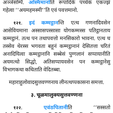
अञ्ञेसम्पि.
अस्मिमानो
ति रूपादिके पच्चेकं एकज्झं
गहेत्वा ‘‘अयमहमस्मी’’ति एवं पवत्तमानो.
.
इदं कम्मट्ठान
न्ति एत्थ गणनादिवसेन
१२१
आसेवियमाना अस्सासपस्सासा योगकम्मस्स पतिट्ठानताय
कम्मट्ठानं. तत्थ पन तथापवत्तो मनसिकारो भावना. एत्थ च
तस्सेव थेरस्स भगवता बहूनं कम्मट्ठानानं देसितत्ता चरितं
अनादियित्वा कम्मट्ठानानि सब्बेसं पुग्गलानं सप्पायानीति
अयमत्थो सिद्धो, अतिसप्पायवसेन पन कम्मट्ठानेसु
विभागकथा कथिताति वेदितब्बा.
महाराहुलोवादसुत्तवण्णनाय लीनत्थप्पकासना समत्ता.
३. चूळमालुक्यसुत्तवण्णना
.
एवं
ठपितानी
ति ‘‘सस्सतो
१२२