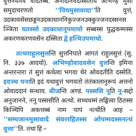
वुत्तनयेनेव वेदितब्बं. अनादीनवदस्सिताय अभिण्हं मुसा
समुदाचरणतो
‘‘पियमुसावादा’’
ति वुत्तं,
उदकावसेसछड्डनउदकाधाननिकुज्जनउक्कुज्जनदस्सनस
ञ्ञिता
चतस्सो उदकाधानूपमायो
सब्बस्स युद्धकम्मस्स
अकरणकरणवसेन दस्सिता
द्वे हत्थिउपमायो
.
तत्थ
राहुलसुत्त
न्ति सुत्तनिपाते आगतं राहुलसुत्तं (सु.
नि. ३३७ आदयो).
अभिण्होवादवसेन वुत्त
न्ति इमिना
अन्तरन्तरा तं सुत्तं कथेत्वा भगवा थेरं ओवदतीति दस्सेति.
इदञ्च पना
ति इदं यथावुत्तं भगवतो तंतंकालानुरूपं अत्तनो
ओवाददानं सन्धाय.
बीज
न्ति अण्डं.
पस्ससि नू
ति
नु
-सद्दो
अनुजानने, ननु पस्ससीति अत्थो. सच्चधम्मं लङ्घित्वा ठितस्स
किञ्चिपि अकत्तब्बं नाम पापं नत्थीति आह –
‘‘सम्पजानमुसावादे संवररहितस्स ओपम्मदस्सनत्थं
वुत्ता’’
ति. तथा हि –