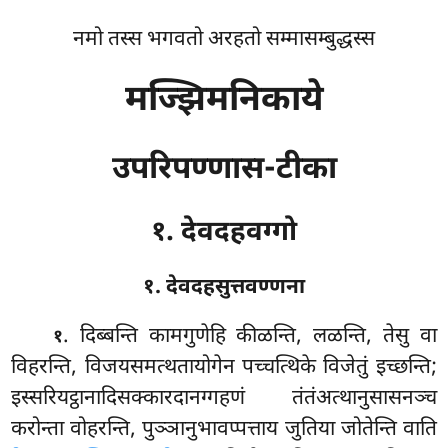
नमो तस्स भगवतो अरहतो सम्मासम्बुद्धस्स
मज्झिमनिकाये
उपरिपण्णास-टीका
१. देवदहवग्गो
१. देवदहसुत्तवण्णना
. दिब्बन्ति
कामगुणेहि कीळन्ति, लळन्ति, तेसु वा
१
विहरन्ति, विजयसमत्थतायोगेन पच्चत्थिके विजेतुं इच्छन्ति;
इस्सरियट्ठानादिसक्कारदानग्गहणं तंतंअत्थानुसासनञ्च
करोन्ता वोहरन्ति, पुञ्ञानुभावप्पत्ताय जुतिया जोतेन्ति वाति