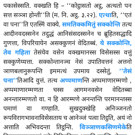
पकासेस्सति. वक्खति हि – ‘‘कोट्ठासतो अट्ठ, अत्थतो पन
सत्त सञ्ञा होन्ती’’ति (म. नि. अट्ठ. ३.२२).
एत्था
ति, ‘‘एतं
वा पना’’ति एतस्मिं वाक्ये.
समतिक्कमितुं सक्कोन्ति
तत्थ
आदीनवदस्सनेन तदुद्धं आनिसंसदस्सनेन च ब्रूहितसद्धादि
गुणत्ता, विपरियायेन असक्कुणनं वेदितब्बं.
ये सक्कोन्ति,
तेव गहिता
तेसंयेव वसेन वक्खमानस्स विसेसस्स वत्तुं
सक्कुणेय्यत्ता. सक्कोन्तानञ्च नेसं उपातिवत्तनं
अत्तनो
ञाणबलानुरूपन्ति इममत्थं उपमाय दस्सेतुं,
‘‘तेसं
पना’’
तिआदि वुत्तं. तत्थ
अप्पमाण
न्ति अप्पमाणारम्मणो
,
अप्पमाणारम्मणता चस्स आगमनवसेन वेदितब्बा
अनन्तारम्मणतो वा. न हि आरम्मणे अनन्तन्ति परमानन्तस्स
पमाणं वा गण्हाति. सुखदुक्खेहि अनिञ्जनतो
रूपविरागभावनाविसेसताय च आनेञ्जं पत्वा तिट्ठति, अयं नो
अत्ताति अभिवदन्ता तिट्ठन्ति.
विञ्ञाणकसिणमेके
ति