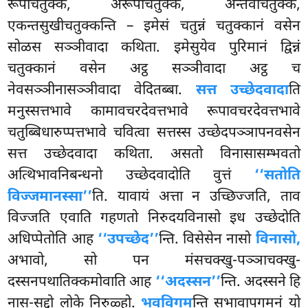
रूपीचतुक्कं, अरूपीचतुक्कं, अन्तवाचतुक्कं,
एकन्तसुखीचतुक्कन्ति – इमेसं चतुन्नं चतुक्कानं वसेन
सोळस सञ्ञीवादा कथिता. इमेसुयेव पुरिमानं द्विन्नं
चतुक्कानं वसेन अट्ठ सञ्ञीवादा अट्ठ च
नेवसञ्ञीनासञ्ञीवादा वेदितब्बा.
सत्त उच्छेदवादा
ति
मनुस्सत्तभावे कामावचरदेवत्तभावे रूपावचरदेवत्तभावे
चतुब्बिधारुप्पत्तभावे चवित्वा सत्तस्स उच्छेदपञ्ञापनवसेन
सत्त उच्छेदवादा कथिता. असतो विनासासम्भवतो
अत्थिभावनिबन्धनो उच्छेदवादोति वुत्तं
‘‘सतोति
विज्जमानस्सा’’
ति. यावायं अत्ता न उच्छिज्जति, ताव
विज्जति एवाति गहणतो निरुदयविनासो इध उच्छेदोति
अधिप्पेतोति आह
‘‘उपच्छेद’’
न्ति. विसेसेन नासो
विनासो,
अभावो, सो पन मंसचक्खु-पञ्ञाचक्खु-
दस्सनपथातिक्कमोवाति आह
‘‘अदस्सन’’
न्ति. अदस्सने
हि
नास-सद्दो लोके निरुळ्हो.
भवविगम
न्ति सभावापगमनं यो