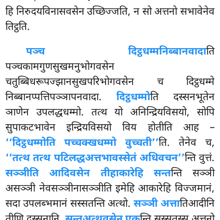
हि निरुदयविनासवसेन उच्छिज्जति, न सो अत्तनो सभावेनेव
तिट्ठति.
पञ्च दिट्ठधम्मनिब्बानवादा
ति
पञ्चकामगुणसुखमनुभोगवसेन
चतुब्बिधरूपज्झानसुखपरिभोगवसेन च दिट्ठधम्मे
निब्बानप्पत्तिपञ्ञापनवादा.
दिट्ठधम्मो
ति दस्सनभूतेन
ञाणेन उपलद्धधम्मो. तत्थ यो अनिन्द्रियविसयो, सोपि
सुपाकटभावेन इन्द्रियविसयो विय होतीति आह –
‘‘दिट्ठधम्मोति पच्चक्खधम्मो वुच्चती’’
ति. तेनेव च,
‘‘तत्थ तत्थ पटिलद्धअत्तभावस्सेतं अधिवचन’’
न्ति वुत्तं.
सञ्ञीति आदिवसेन तीहाकारेहि सन्त
न्ति सञ्ञी
असञ्ञी नेवसञ्ञीनासञ्ञीति इमेहि आकारेहि विज्जमानं,
सदा उपलब्भमानं सस्सतन्ति अत्थो.
सञ्ञी अत्ता
तिआदीनि
तीणि दस्सनानि.
सन्तअत्थवसेन एक
न्ति सस्सतस्स अत्तनो