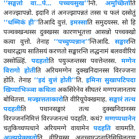
‘‘सङ्घतो वा…पे… पच्चयसुख’’
न्ति.
अमुच्छितो
ति
अनज्झापन्नो. इदानि तं अनज्झापन्नतं तस्स च फलं दस्सेतुं
‘‘धम्मिकं ही’’
तिआदि वुत्तं.
इमस्सा
ति समुदयस्स. सो हि
पञ्चक्खन्धस्स दुक्खस्स कारणभूतत्ता आसन्नो पच्चक्खो
कत्वा वुत्तो. तेनाह
‘‘पच्चुप्पन्नान’’
न्तिआदि.
सङ्खार
न्ति
यथारद्धाय सातिसयं करणतो सङ्खारन्ति लद्धनामं बलववीरियं
उस्सोळ्हिं.
पदहतो
ति पयुञ्जन्तस्स पवत्तेन्तस्स.
मग्गेन
विरागो होती
ति अरियमग्गेन दुक्खनिदानस्स विरज्जना
होति. तेनाह
‘‘इदं वुत्तं होती’’
ति.
इमिना सुखापटिपदा
खिप्पाभिञ्ञा कथिता
अकसिरेनेव सीघतरं मग्गपजानताय
बोधितत्ता.
मज्झत्तताकारो
ति वीरियूपेक्खमाह.
सङ्खारं तत्थ
पदहती
ति पधानसङ्खारं तत्थ दुक्खनिदानस्स
विरज्जननिमित्तं विरज्जनत्थं पदहति. कथं?
मग्गप्पधानेन
चतुकिच्चप्पधाने अरियमग्गे वायामेन
पदहति
वायमति.
अज्झुपेक्खतो
ति वीरियस्स अनच्चारद्धनातिसिथिलताय