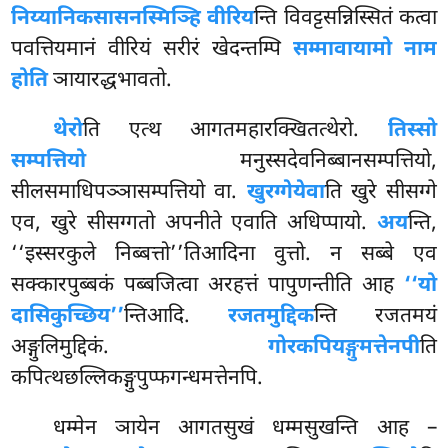
निय्यानिकसासनस्मिञ्हि वीरिय
न्ति विवट्टसन्निस्सितं कत्वा
पवत्तियमानं वीरियं सरीरं खेदन्तम्पि
सम्मावायामो नाम
होति
ञायारद्धभावतो.
थेरो
ति एत्थ आगतमहारक्खितत्थेरो.
तिस्सो
सम्पत्तियो
मनुस्सदेवनिब्बानसम्पत्तियो,
सीलसमाधिपञ्ञासम्पत्तियो वा.
खुरग्गेयेवा
ति खुरे सीसग्गे
एव, खुरे सीसग्गतो अपनीते एवाति अधिप्पायो.
अय
न्ति,
‘‘इस्सरकुले निब्बत्तो’’तिआदिना वुत्तो. न सब्बे एव
सक्कारपुब्बकं पब्बजित्वा अरहत्तं पापुणन्तीति आह
‘‘यो
दासिकुच्छिय’’
न्तिआदि.
रजतमुद्दिक
न्ति रजतमयं
अङ्गुलिमुद्दिकं.
गोरकपियङ्गुमत्तेनपी
ति
कपित्थछल्लिकङ्गुपुप्फगन्धमत्तेनपि.
धम्मेन ञायेन आगतसुखं धम्मसुखन्ति आह –