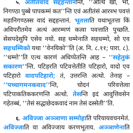
.
अतीतवादं सद्दहन्तान
न्ति, ‘‘अत्थि खो, भो,
५
निगण्ठा पुब्बे पापकम्मं कत’’न्ति एवं अतीतंसं आरब्भ पवत्तं
महानिगण्ठस्स वादं सद्दहन्तानं.
भूतत्ता
ति यथाभूतत्ता किं
अविपरीतमेव अत्थं आरम्मणं कत्वा पवत्ताति पुच्छति.
सेसपदेसुपि एसेव नयो. सह धम्मेनाति सहधम्मो, सो एव
सहधम्मिको
यथा ‘‘वेनयिको’’ति (अ. नि. ८.११; पारा. ८).
‘‘धम्मो’’ति एत्थ कारणं अधिप्पेतन्ति आह –
‘‘सहेतुकं
सकारण’’
न्ति. पटिहरति पटिवत्तेतीति पटिहारो, वादो एव
पटिहारो
वादपटिहारो;
तं, उत्तरन्ति अत्थो. तेनाह –
‘‘पच्चागमनकवाद’’
न्ति, चोदनं परिवत्तेत्वा
पटिपाकतिककरणन्ति अत्थो.
तेस
न्ति इदं आवुत्तिवसेन
गहेतब्बं, ‘‘तेसं सद्धाछेदकवादं नाम तेसं दस्सेती’’ति.
.
अविज्जा अञ्ञाणा सम्मोहा
ति परियायवचनमेतं.
६
अविज्जा
ति वा अविज्जाय करणभूताय.
अञ्ञाणेना
ति