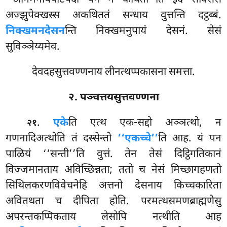
‘‘आगमनीयपटिपदा पन न कथिता’’ति
इदं सविसेसं
अज्झुपेक्खस्स अकथिततं सन्धाय वुत्तन्ति दट्ठब्बं.
निक्खमनदेसन
न्ति निक्खमनुपायं देसनं. सेसं
सुविञ्ञेय्यमेव.
देवदहसुत्तवण्णनाय लीनत्थप्पकासना समत्ता.
२. पञ्चत्तयसुत्तवण्णना
.
एके
ति
एत्थ एक-सद्दो अञ्ञत्थो, न
२१
गणनादिअत्थोति तं दस्सेन्तो
‘‘एकच्चे’’
ति आह. यं पन
पाळियं ‘‘सन्ती’’ति वुत्तं. तेन तेसं दिट्ठिगतिकानं
विज्जमानताय अविच्छिन्नता; ततो च नेसं मिच्छागहणतो
सिथिलकरणविवेचनेहि अत्तनो देसनाय किच्चकारिता
अवितथता च दीपिता होति. परमत्थसमणब्राह्मणेसु
अपरन्तकप्पिकताय लेसोपि नत्थीति आह