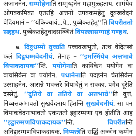
अजाननेन.
सम्मोहेना
ति सम्मुय्हनेन महामुळ्हताय. सामंयेव
ओपक्कमिका एतरहि अत्तनो उपक्कमहेतु दुक्खवेदनं
वेदियमानं – ‘‘यंकिञ्चायं…पे… पुब्बेकतहेतू’’ति
विपरीततो
सद्दहथ
. पुब्बेकतहेतुवादसञ्ञितं
विपल्लासग्गाहं गण्हथ
.
.
दिट्ठधम्मो वुच्चति
पच्चक्खभूतो, तत्थ वेदितब्बं
७
फलं
दिट्ठधम्मवेदनीयं
. तेनाह –
‘‘इमस्मिंयेव अत्तभावे
विपाकदायक’’
न्ति.
पयोगेना
ति कायिकेन पयोगेन वा
वाचसिकेन वा पयोगेन.
पधानेना
ति पदहनेन चेतसिकेन
उस्साहनेन. आसन्ने भवन्तरे विपाचेतुं न सक्का, पगेव दूरेति
दस्सेतुं,
‘‘दुतिये वा ततिये वा अत्तभावे’’
ति वुत्तं.
निब्बत्तकभावतो सुखवेदनाय हितन्ति
सुखवेदनीयं
. सा पन
विपाकवेदनाभावतो एकन्ततो इट्ठारम्मणा एव होतीति आह
‘‘इट्ठारम्मणविपाकदायक’’
न्ति.
विपरीत
न्ति
अनिट्ठारम्मणविपाकदायकं.
निप्फन्ने
ति सद्धिं अञ्ञेन कम्मेन