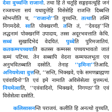
देवा वुच्चन्ति राजानो
. तथा हि ते चतूहि सङ्गहवत्थूहि जनं
रञ्जयन्ता सयं यथावुत्तेहि विसेसेहि राजन्ति दिब्बन्ति
सोभन्तीति च,
‘‘राजानो’’
ति वुच्चन्ति.
तत्था
ति तस्मिं
निगमदेसे.
सा
ति पोक्खरणी.
त
न्ति तं, ‘‘देवदह’’न्ति
लद्धनामं पोक्खरणिं उपादाय, तस्स अदूरभवत्ताति केचि.
सब्बं
सुखादिभेदं वेदयितं.
पुब्बे
ति पुरिमजातियं.
कतकम्मपच्चया
ति कतस्स कम्मस्स पच्चयभावतो जातं
कम्मं पटिच्च. तेन सब्बापि वेदना कम्मफलभूता एव
अनुभवितब्बाति दस्सेति. तेनाह
‘‘इमिना’’
तिआदि.
अनियमेत्वा वुत्त
न्ति, ‘‘सन्ति, भिक्खवे, एके समणब्राह्मणा
एवंवादिनो’’ति एवं इमे नामाति अविसेसेत्वा वुत्तमत्थं.
नियमेत्वा
ति, ‘‘एवंवादिनो, भिक्खवे, निगण्ठा’’ति एवं
विसेसेत्वा दस्सेति.
कलिसासन
न्ति
पराजयं. कलीति हि अनत्थो वुच्चति,