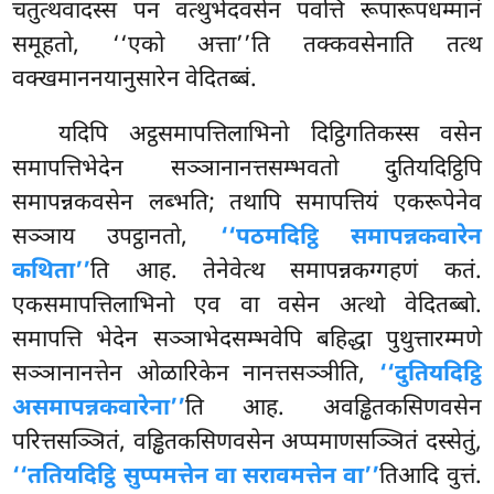
चतुत्थवादस्स पन वत्थुभेदवसेन
पवत्ति रूपारूपधम्मानं
समूहतो, ‘‘एको अत्ता’’ति तक्कवसेनाति तत्थ
वक्खमाननयानुसारेन वेदितब्बं.
यदिपि अट्ठसमापत्तिलाभिनो दिट्ठिगतिकस्स वसेन
समापत्तिभेदेन सञ्ञानानत्तसम्भवतो दुतियदिट्ठिपि
समापन्नकवसेन लब्भति; तथापि समापत्तियं एकरूपेनेव
सञ्ञाय उपट्ठानतो,
‘‘पठमदिट्ठि समापन्नकवारेन
कथिता’’
ति आह. तेनेवेत्थ समापन्नकग्गहणं कतं.
एकसमापत्तिलाभिनो एव वा वसेन अत्थो वेदितब्बो.
समापत्ति भेदेन सञ्ञाभेदसम्भवेपि बहिद्धा पुथुत्तारम्मणे
सञ्ञानानत्तेन ओळारिकेन नानत्तसञ्ञीति,
‘‘दुतियदिट्ठि
असमापन्नकवारेना’’
ति आह. अवड्ढितकसिणवसेन
परित्तसञ्ञितं, वड्ढितकसिणवसेन अप्पमाणसञ्ञितं दस्सेतुं,
‘‘ततियदिट्ठि सुप्पमत्तेन वा सरावमत्तेन वा’’
तिआदि वुत्तं.