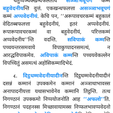
चतुप्पञ्चक्खन्धफलताय
सञ्ञाभवूपगं
कम्मं
बहुवेदनीय
न्ति वुत्तं. एकखन्धफलत्ता
असञ्ञाभवूपगं
कम्मं
अप्पवेदनीयं
. केचि पन, ‘‘अरूपावचरकम्मं बहुकालं
वेदितब्बफलत्ता बहुवेदनीयं, इतरं अप्पवेदनीयं.
रूपारूपावचरकम्मं वा बहुवेदनीयं, परित्तकम्मं
अप्पवेदनीय’’न्ति वदन्ति.
सविपाकं कम्म
न्ति
पच्चयन्तरसमवाये विपाकुप्पादनसमत्थं, न
आरद्धविपाकमेव.
अविपाकं कम्म
न्ति पच्चयवेकल्लेन
विपच्चितुं असमत्थं अहोसिकम्मादिभेदं.
.
दिट्ठधम्मवेदनीयादीन
न्ति
दिट्ठधम्मवेदनीयादीनं
८
दसन्नं कम्मानं उपक्कमेन कम्मानं अञ्ञाथाभावस्स
अनापादनीयत्ता यथासभावेनेव कम्मानि तिट्ठन्ति. तत्थ
निगण्ठानं उपक्कमो निप्पयोजनोति आह
‘‘अफलो’’
ति.
निगण्ठानं पदहनस्स मिच्छावायामस्स निप्फलभावप्पवेदनो