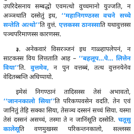
उपरिदेसनाय सम्बद्धो एवमत्थो वुच्चमानो युज्जति, न
अञ्ञथाति दस्सेतुं इध,
‘‘महानिगण्ठस्स वचने सच्चे
सन्तेति अत्थो’’
ति वुत्तं.
एत्तकस्स ठानस्सा
ति यथावुत्तस्स
पञ्चपरिमाणस्स कारणस्स.
. अनेकवारं विसरञ्जनं इध गाळ्हापलेपनं, न
३
साटकस्स विय लित्तताति आह –
‘‘बहलूप…पे… लित्तेन
विया’’
ति.
वुत्तमेव,
न पुन वत्तब्बं, तत्थ वुत्तनयेनेव
वेदितब्बन्ति अधिप्पायो.
इमेसं निगण्ठानं तादिसस्स तेसं अभावतो,
‘‘जाननकालो सिया’’
ति परिकप्पवसेन वदति. तेन एवं
जानितुं तेहि सक्का सिया, तेसञ्च दस्सनं सच्चं सिया. यस्मा
तेसं दस्सनं असच्चं, तस्मा ते न जानिंसूति दस्सेति.
चतूसु
कालेसू
ति वणमुखस्स परिकन्तनकालो, सल्लस्स