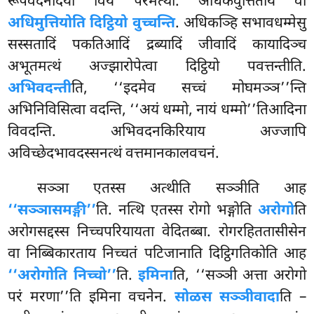
रूपवेदनादयो विय परमत्थो. अधिकवुत्तिताय वा
अधिमुत्तियोति दिट्ठियो वुच्चन्ति
. अधिकञ्हि सभावधम्मेसु
सस्सतादिं पकतिआदिं द्रब्यादिं जीवादिं कायादिञ्च
अभूतमत्थं अज्झारोपेत्वा
दिट्ठियो पवत्तन्तीति.
अभिवदन्ती
ति, ‘‘इदमेव सच्चं मोघमञ्ञ’’न्ति
अभिनिविसित्वा वदन्ति, ‘‘अयं धम्मो, नायं धम्मो’’तिआदिना
विवदन्ति. अभिवदनकिरियाय अज्जापि
अविच्छेदभावदस्सनत्थं वत्तमानकालवचनं.
सञ्ञा एतस्स अत्थीति सञ्ञीति आह
‘‘सञ्ञासमङ्गी’’
ति. नत्थि एतस्स रोगो भङ्गोति
अरोगो
ति
अरोगसद्दस्स निच्चपरियायता वेदितब्बा. रोगरहिततासीसेन
वा निब्बिकारताय निच्चतं पटिजानाति दिट्ठिगतिकोति आह
‘‘अरोगोति निच्चो’’
ति.
इमिना
ति, ‘‘सञ्ञी अत्ता अरोगो
परं मरणा’’ति इमिना वचनेन.
सोळस सञ्ञीवादा
ति –