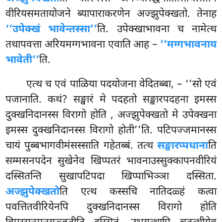
वीरियसमतायोजने ब्यापाराकरणेन अज्झुपेक्खतो. तेनाह
‘‘उपेक्खं भावेन्तस्सा’’
ति. उपेक्खाभावना च नामेत्थ
तथापवत्ता अरियमग्गभावना एवाति आह –
‘‘मग्गभावनाय
भावेती’’
ति.
एत्थ च एवं पाळिया पदयोजना वेदितब्बा, – ‘‘सो एवं
पजानाति. कथं? सङ्खारं मे पदहतो सङ्खारपदहना इमस्स
दुक्खनिदानस्स विरागो होति
, अज्झुपेक्खतो मे उपेक्खना
इमस्स दुक्खनिदानस्स विरागो होती’’ति. पटिपज्जमानस्स
चायं पुब्बभागवीमंसस्साति गहेतब्बं. तत्थ
सङ्खारप्पधाना
ति
सम्मसनपदेन सुखेनेव खिप्पतरं भावनाउस्सुक्कापनवीरियं
दस्सितन्ति सुखापटिपदा खिप्पाभिञ्ञा दस्सिता.
अज्झुपेक्खतो
ति एत्थ कस्सचि नातिदळ्हं कत्वा
पवत्तितवीरियेनपि दुक्खनिदानस्स विरागो होति