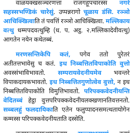
वाळयक्खसञ्चरणत्ता राजगहूपचारस्स
नगरे
सहस्सभण्डिकं चारेसुं
. उप्पन्नरागो
चूळाय डंसि. रञ्ञो
आचिक्खित्वा
ति तं पवत्तिं रञ्ञो आचिक्खित्वा.
मल्लिकाय
वत्थु
धम्मपदवत्थुम्हि (ध. प. अट्ठ. २.मल्लिकादेवीवत्थु)
आगतेन नयेन कथेतब्बं.
मरणसन्तिकेपि कतं,
पगेव ततो पुरेतरं
अतीतत्तभावेसु च कतं.
इध निब्बत्तितविपाकोति वुत्तो
अवस्संभाविभावतो.
सम्परायवेदनीयमेव
भवन्तरे
विपाकदायकभावतो.
इध निब्बत्तितगुणोत्वेव वुत्तो,
न इध
निब्बत्तितविपाकोति विमुत्तिभावतो.
परिपक्कवेदनीयन्ति
वेदितब्बं
हेट्ठा वुत्तपरिपक्कवेदनीयलक्खणानतिवत्तनतो.
सब्बलहुं फलदायिका
ति एतेन फलुप्पादनसमत्थतायोगेन
कम्मस्स परिपक्कवेदनीयताति दस्सेति.