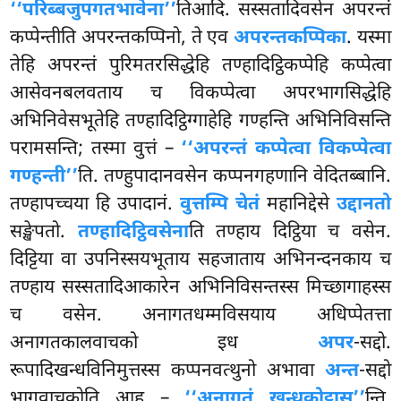
‘‘परिब्बजुपगतभावेना’’
तिआदि. सस्सतादिवसेन अपरन्तं
कप्पेन्तीति अपरन्तकप्पिनो, ते एव
अपरन्तकप्पिका
. यस्मा
तेहि अपरन्तं पुरिमतरसिद्धेहि तण्हादिट्ठिकप्पेहि कप्पेत्वा
आसेवनबलवताय च विकप्पेत्वा अपरभागसिद्धेहि
अभिनिवेसभूतेहि तण्हादिट्ठिग्गाहेहि गण्हन्ति अभिनिविसन्ति
परामसन्ति; तस्मा वुत्तं –
‘‘अपरन्तं कप्पेत्वा विकप्पेत्वा
गण्हन्ती’’
ति. तण्हुपादानवसेन कप्पनगहणानि वेदितब्बानि.
तण्हापच्चया हि उपादानं.
वुत्तम्पि चेतं
महानिद्देसे
उद्दानतो
सङ्खेपतो.
तण्हादिट्ठिवसेना
ति तण्हाय दिट्ठिया च वसेन.
दिट्टिया वा उपनिस्सयभूताय सहजाताय अभिनन्दनकाय च
तण्हाय सस्सतादिआकारेन अभिनिविसन्तस्स मिच्छागाहस्स
च वसेन. अनागतधम्मविसयाय अधिप्पेतत्ता
अनागतकालवाचको इध
अपर
-सद्दो.
रूपादिखन्धविनिमुत्तस्स कप्पनवत्थुनो अभावा
अन्त
-सद्दो
भागवाचकोति आह –
‘‘अनागतं खन्धकोट्ठास’’
न्ति.