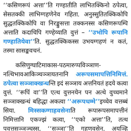
‘‘कसिणरूपं अत्ता’’ति गण्हातीति लाभितक्किनो ठपेत्वा,
सेसतक्की लाभिग्गहणेनेव गहिता. अनुस्सुतितक्किकोपि
सुद्धतक्किकोपि वा निरङ्कुसत्ता तक्कनस्स कसिणरूपम्पि
अत्ताति कदाचिपि गण्हेय्याति वुत्तं –
‘‘उभोपि रूपानि
गण्हातियेवा’’
ति. सुद्धतक्किकस्स उभयग्गहणं न कतं,
तस्मा सासङ्कवचनं.
कसिणुग्घाटिमाकास-पठमारुप्पविञ्ञाण-
नत्थिभावआकिञ्चञ्ञायतनानि
अरूपसमापत्तिनिमित्तं.
ठपेत्वा सञ्ञाक्खन्ध
न्ति इदं सञ्ञाय अत्तनियतं हदये कत्वा
वुत्तं. ‘‘रूपिं वा’’ति एत्थ वुत्तनयेन पन अत्थे वुच्चमाने
सञ्ञाक्खन्धं बहिद्धा अकत्वा
‘‘अरूपधम्मे’’
इच्चेव वत्तब्बं
सिया.
मिस्सकग्गाहवसेना
ति रूपारूपसमापत्तीनं
निमित्तानि एकज्झं कत्वा, ‘‘एको अत्ता’’ति, तत्थ
पवत्तसञ्ञञ्चस्स, ‘‘सञ्ञा’’ति गहणवसेन. अयञ्हि