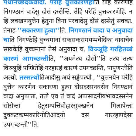
पधानच्छेदकवादो. परेहि वुत्तकारणेही
ति येहि कारणेहि
निगण्ठानं वादेसु दोसं दस्सेन्ति. तेहि परेहि वुत्तकारणेहि. न
हि लक्खणयुत्तेन हेतुना विना परवादेसु दोसं दस्सेतुं सक्का.
तेनाह
‘‘सकारणा हुत्वा’’
ति.
निगण्ठानं वादा च अनुवादा
चा
ति निगण्ठेहि वुच्चमाना सकसकसमयप्पवेदिका वादाचेव
सावकेहि वुच्चमाना तेसं अनुवादा च.
विञ्ञूहि गरहितब्बं
कारणं आगच्छन्ती
ति, ‘‘अयमेत्थ दोसो’’ति तत्थ तत्थ
विञ्ञूहि पण्डितेहि गरहारहं कारणं उपगच्छन्ति, पापुणन्तीति
अत्थो.
तस्सत्थो
तिआदीसु अयं सङ्खेपत्थो
, ‘‘वुत्तनयेन परेहि
वुत्तेन कारणेन सकारणा हुत्वा दोसदस्सनवसेन निगण्ठानं
वादा अनुप्पत्ता, ततो एव तं वादं अप्पसादनीयभावदस्सनेन
सोसेन्ता हेतुसम्पत्तिवोहारसुक्खनेन मिलापेन्ता
दुक्कटकम्मकारिनोतिआदयो दस गारय्हापदेसा
उपगच्छन्ती’’ति.