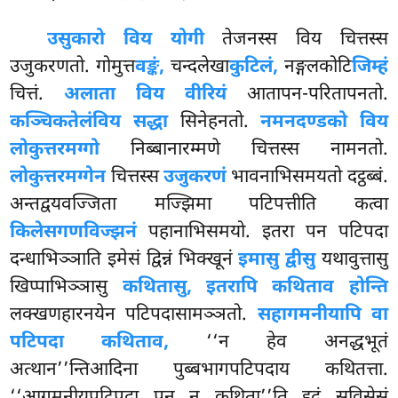
उसुकारो विय योगी
तेजनस्स विय चित्तस्स
उजुकरणतो. गोमुत्त
वङ्कं,
चन्दलेखा
कुटिलं,
नङ्गलकोटि
जिम्हं
चित्तं.
अलाता विय वीरियं
आतापन-परितापनतो.
कञ्चिकतेलं
विय सद्धा
सिनेहनतो.
नमनदण्डको विय
लोकुत्तरमग्गो
निब्बानारम्मणे चित्तस्स नामनतो.
लोकुत्तरमग्गेन
चित्तस्स
उजुकरणं
भावनाभिसमयतो दट्ठब्बं.
अन्तद्वयवज्जिता मज्झिमा पटिपत्तीति कत्वा
किलेसगणविज्झनं
पहानाभिसमयो. इतरा पन पटिपदा
दन्धाभिञ्ञाति इमेसं द्विन्नं भिक्खूनं
इमासु द्वीसु
यथावुत्तासु
खिप्पाभिञ्ञासु
कथितासु, इतरापि कथिताव होन्ति
लक्खणहारनयेन पटिपदासामञ्ञतो.
सहागमनीयापि वा
पटिपदा कथिताव,
‘‘न हेव अनद्धभूतं
अत्थान’’न्तिआदिना पुब्बभागपटिपदाय कथितत्ता.