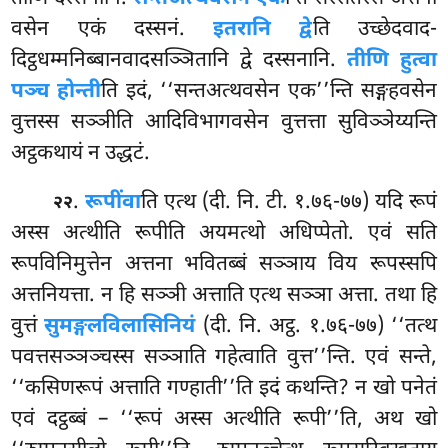
वसेन एकं दस्सनं.
इतरानि द्वे
ति उच्छेदवाद-
दिट्ठधम्मनिब्बानवादसञ्ञितानि द्वे दस्सनानि.
तीणि हुत्वा
पञ्च होन्ती
ति इदं, ‘‘सन्तअत्थवसेन एक’’न्ति सङ्गहवसेन
वुत्तस्स सञ्ञीति आदिविभागवसेन वुत्तत्ता सुविञ्ञेय्यन्ति
अट्ठकथायं न उद्धटं.
.
रूपीं
वा
ति एत्थ (दी. नि. टी. १.७६-७७) यदि रूपं
२२
अस्स अत्थीति रूपीति अयमत्थो अधिप्पेतो. एवं सति
रूपविनिमुत्तेन अत्तना भवितब्बं सञ्ञाय विय रूपस्सपि
अत्तनियत्ता. न हि सञ्ञी अत्ताति एत्थ सञ्ञा अत्ता. तथा हि
वुत्तं
सुमङ्गलविलासिनियं
(दी. नि. अट्ठ. १.७६-७७) ‘‘तत्थ
पवत्तसञ्ञञ्चस्स सञ्ञाति गहेत्वाति वुत्त’’न्ति. एवं सन्ते,
‘‘कसिणरूपं अत्ताति गण्हाती’’ति इदं कथन्ति? न खो पनेतं
एवं दट्ठब्बं – ‘‘रूपं अस्स अत्थीति रूपी’’ति, अथ खो