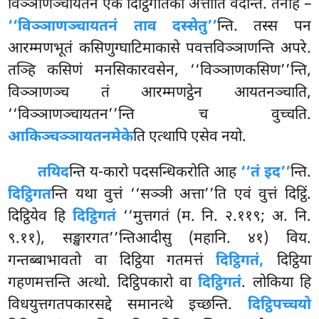
विञ्ञाणञ्चायतनं एके दिट्ठिगतिका अत्ताति वदन्ति. तेनाह –
‘‘विञ्ञाणञ्चायतनं ताव दस्सेतु’’
न्ति. तस्स पन
आरम्मणभूतं कसिणुग्घाटिमाकासे पवत्तविञ्ञाणन्ति अपरे.
तञ्हि कसिणं मनसिकारवसेन, ‘‘विञ्ञाणकसिण’’न्ति,
विञ्ञाणञ्च तं आरम्मणट्ठेन आयतनञ्चाति,
‘‘विञ्ञाणञ्चायतन’’न्ति च वुच्चति.
आकिञ्चञ्ञायतनमेके
ति एत्थापि एसेव नयो.
तयिद
न्ति य-कारो पदसन्धिकरोति आह
‘‘तं इद’’
न्ति.
दिट्ठिगत
न्ति यथा वुत्तं ‘‘सञ्ञी अत्ता’’ति एवं वुत्तं दिट्ठिं.
दिट्ठियेव हि
दिट्ठिगतं
‘‘मुत्तगतं (म. नि. २.११९; अ. नि.
९.११), सङ्खारगत’’न्तिआदीसु (महानि. ४१) विय.
गन्तब्बाभावतो वा दिट्ठिया गतमत्तं
दिट्ठिगतं,
दिट्ठिया
गहणमत्तन्ति अत्थो. दिट्ठिपकारो वा
दिट्ठिगतं
. लोकिया हि
विधयुत्तगतपकारसद्दे समानत्थे इच्छन्ति.
दिट्ठिपच्चयो