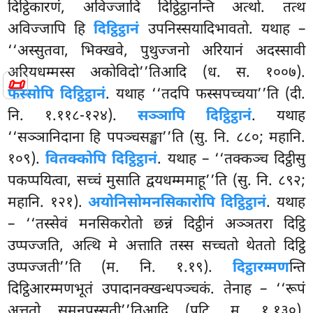
दिट्ठिकारणं, अविज्जादि दिट्ठिट्ठानन्ति अत्थो. तत्थ
अविज्जापि हि
दिट्ठिट्ठानं
उपनिस्सयादिभावतो. यथाह –
‘‘अस्सुतवा, भिक्खवे, पुथुज्जनो अरियानं अदस्सावी
अरियधम्मस्स अकोविदो’’तिआदि (ध. स. १००७).
📜
फस्सोपि दिट्ठिट्ठानं
. यथाह ‘‘तदपि फस्सपच्चया’’ति (दी.
नि. १.११८-१२४).
सञ्ञापि दिट्ठिट्ठानं
. यथाह
‘‘सञ्ञानिदाना हि पपञ्चसङ्खा’’ति (सु. नि. ८८०; महानि.
१०९).
वितक्कोपि दिट्ठिट्ठानं
. यथाह – ‘‘तक्कञ्च दिट्ठीसु
पकप्पयित्वा, सच्चं मुसाति द्वयधम्ममाहू’’ति (सु. नि. ८९२;
महानि. १२१).
अयोनिसोमनसिकारोपि दिट्ठिट्ठानं
. यथाह
– ‘‘तस्सेवं मनसिकरोतो छन्नं दिट्ठीनं अञ्ञतरा दिट्ठि
उप्पज्जति, अत्थि मे अत्ताति तस्स सच्चतो थेततो दिट्ठि
उप्पज्जती’’ति (म. नि. १.१९).
दिट्ठारम्मण
न्ति
दिट्ठिआरम्मणभूतं उपादानक्खन्धपञ्चकं. तेनाह – ‘‘रूपं
अत्ततो समनुपस्सती’’तिआदि (पटि. म. १.१३०).