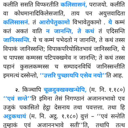
कलीति ससति विप्फरतीति
कलिसासनं,
पराजयो. कलीति
वा कोधमानादिकिलेसजाति, ताय पन अयुत्तवादिता
कलिसासनं
. तं
आरोपेतुकामो
विभावेतुकामो
.
ये
कम्मं
कतं अकतं वाति
न जानन्ति, ते कथं
तं एदिसन्ति
जानिस्सन्ति
. ये च कम्मं पभेदतो न जानन्ति, ते कथं तस्स
विपाकं जानिस्सन्ति; विपाकपरियोसितभावं जानिस्सन्ति, ये
च पापस्स कम्मस्स पटिपक्खमेव न जानन्ति; ते कथं तस्स
पहानं कुसलकम्मस्स च सम्पादनविधिं जानिस्सन्तीति
इममत्थं दस्सेन्तो,
‘‘उत्तरि पुच्छायपि एसेव नयो’’
ति आह.
. किञ्चापि
चूळदुक्खक्खन्धेपि,
(म. नि. १.१८०)
२
‘‘एवं सन्ते’’
ति इमिना तेसं निगण्ठानं अजाननभावो एव
उजुकं पकासितो हेट्ठा देसनाय तथा पवत्तत्ता. तथा हि
अट्ठकथायं
(म. नि. अट्ठ. १.१८०) वुत्तं – ‘‘एवं सन्तेति
तुम्हाकं एवं अजाननभावे सती’’ति, तथापि तत्थ