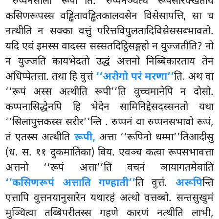
‘‘रुप्पनसीलो रूपी’’ति. रुप्पनञ्चेत्थ रूपसरिक्खताय
कसिणरूपस्स वड्ढितावड्ढितकालवसेन विसेसापत्ति, सा च
नत्थीति न सक्का वत्तुं परित्तविपुलतादिविसेससब्भावतो.
यदि एवं इमस्स वादस्स सस्सतदिट्ठिसङ्गहो न युज्जतीति? नो
न युज्जति कायभेदतो उद्धं अत्तनो निब्बिकारताय तेन
अधिप्पेतत्ता. तथा हि वुत्तं
‘‘अरोगो परं मरणा’’
ति. अथ वा
‘‘रूपं अस्स अत्थीति रूपी’’ति वुच्चमानेपि न दोसो.
कप्पनासिद्धेनपि हि भेदेन सामिनिद्देसदस्सनतो यथा
‘‘सिलापुत्तकस्स सरीर’’न्ति
. रुप्पनं वा रुप्पनसभावो रूपं,
तं एतस्स अत्थीति
रूपी,
अत्ता ‘‘रूपिनो धम्मा’’तिआदीसु
(ध. स. ११ दुकमातिका) विय. एवञ्च कत्वा रूपसभावत्ता
अत्तनो ‘‘रूपं अत्ता’’ति वचनं ञायागतमेवाति
‘‘कसिणरूपं अत्ताति गण्हाती’’
ति वुत्तं.
अरूपि
न्ति
एत्तापि वुत्तनयानुसारेन यथारहं अत्थो वत्तब्बो. सन्तसुखुमं
मुञ्चित्वा तब्बिपरीतस्स गहणे कारणं नत्थीति लाभी,