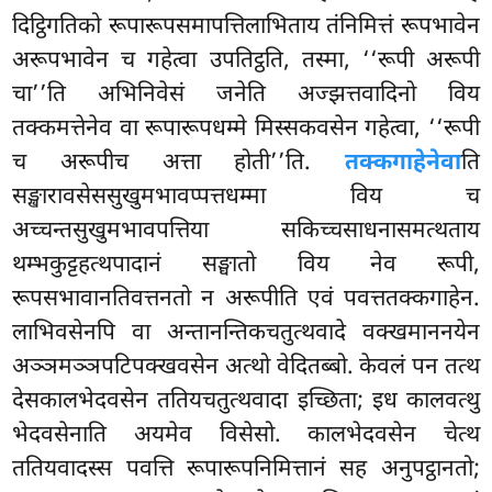
दिट्ठिगतिको रूपारूपसमापत्तिलाभिताय तंनिमित्तं रूपभावेन
अरूपभावेन च गहेत्वा उपतिट्ठति, तस्मा, ‘‘रूपी अरूपी
चा’’ति अभिनिवेसं जनेति अज्झत्तवादिनो विय
तक्कमत्तेनेव वा रूपारूपधम्मे मिस्सकवसेन गहेत्वा, ‘‘रूपी
च अरूपीच अत्ता होती’’ति.
तक्कगाहेनेवा
ति
सङ्खारावसेससुखुमभावप्पत्तधम्मा विय च
अच्चन्तसुखुमभावपत्तिया सकिच्चसाधनासमत्थताय
थम्भकुट्टहत्थपादानं सङ्घातो विय नेव रूपी,
रूपसभावानतिवत्तनतो न अरूपीति एवं पवत्ततक्कगाहेन.
लाभिवसेनपि वा अन्तानन्तिकचतुत्थवादे वक्खमाननयेन
अञ्ञमञ्ञपटिपक्खवसेन अत्थो वेदितब्बो. केवलं पन तत्थ
देसकालभेदवसेन ततियचतुत्थवादा इच्छिता; इध कालवत्थु
भेदवसेनाति अयमेव विसेसो. कालभेदवसेन चेत्थ
ततियवादस्स पवत्ति रूपारूपनिमित्तानं सह अनुपट्ठानतो;