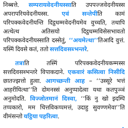
निब्बत्ते.
सम्परायवेदनीयस्सा
ति उपपज्जवेदनीयस्स
अपरापरियवेदनीयस्स.
एवं सन्तेपी
ति कामं
परिपक्कवेदनीयन्ति दिट्ठधम्मवेदनीयमेव वुच्चति, तथापि
अत्थेत्थ अतिसयो दिट्ठधम्मविसेसभावतो
परिपक्कवेदनीयस्साति दस्सेतुं,
‘‘अयमेत्था’’
तिआदि वुत्तं.
यस्मिं दिवसे कतं, ततो
सत्तदिवसब्भन्तरे
.
तत्रा
ति तस्मिं परिपक्कवेदनीयकम्मस्स
सत्तदिवसब्भन्तरे विपाकदाने.
एकवारं कसित्वा निसीदि
छातज्झत्तो हुत्वा.
आगच्छन्ती आह
– ‘‘उस्सूरे भत्तं
आहरीयित्था’’ति दोमनस्सं
अनुप्पादेत्वा यथा कतपुञ्ञं
अनुमोदति.
विज्जोतमानं दिस्वा,
‘‘किं नु खो इदम्पि
तप्पकारो, मम चित्तविकप्पमत्तं, उदाहु सुवण्णमेवा’’ति
वीमंसन्तो
यट्ठिया पहरित्वा
.