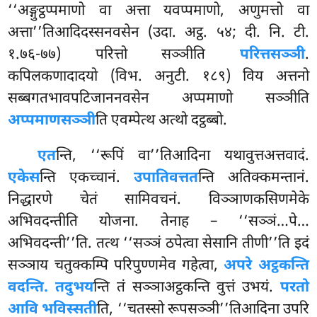
‘‘अङ्गुट्ठप्पमाणो वा अत्ता यवप्पमाणो, अणुमत्तो वा
अत्ता’’तिआदिदस्सनवसेन (उदा. अट्ठ. ५४; दी. नि. टी.
१.७६-७७) परित्तो सञ्ञीति
परित्तसञ्ञी
.
कपिलकणादादयो (विभ. अनुटी. १८९) विय अत्तनो
सब्बगतभावपटिजाननवसेन अप्पमाणो सञ्ञीति
अप्पमाणसञ्ञी
ति एवम्पेत्थ अत्थो दट्ठब्बो.
एत
न्ति, ‘‘रूपिं वा’’तिआदिना यथावुत्तअत्तवादं.
एकेस
न्ति एकच्चानं.
उपातिवत्तत
न्ति अतिक्कमन्तानं.
निद्धारणे चेतं सामिवचनं. विञ्ञाणकसिणमेके
अभिवदन्तीति योजना. तेनाह – ‘‘सञ्ञं…पे…
अभिवदन्ती’’ति. तत्थ ‘‘सञ्ञं ठपेत्वा सेसानि तीणी’’ति इदं
सञ्ञाय चतुक्कम्पि परिपुण्णमेव गहेत्वा,
अपरे अट्ठकन्ति
वदन्ति. तदुभय
न्ति तं सञ्ञाअट्ठकन्ति वुत्तं उभयं.
परतो
आवि भविस्सती
ति, ‘‘चतस्सो रूपसञ्ञी’’तिआदिना उपरि