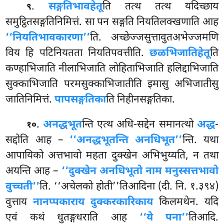
.
सङ्गतिभावहेतू
ति तत्थ तत्थ यदिच्छाय
९
समुट्ठितसङ्गतिनिमित्तं. सा पन सङ्गति नियतिलक्खणाति आह
‘‘नियतिभावकारणा’’
ति. अच्छेज्जसुत्तावुतअभेज्जमणि
विय हि पटिनियतता नियतिपवत्तीति.
छळभिजातिहेतू
ति
कण्हाभिजाति नीलाभिजाति लोहिताभिजाति हलिद्दाभिजाति
सुक्काभिजाति परमसुक्काभिजातीति इमासु अभिजातीसु
जातिनिमित्तं.
पापसङ्गतिका
ति निहीनसङ्गतिका.
.
अनद्धभूत
न्ति एत्थ अधि-सद्देन समानत्थो
अद्ध
-
१०
सद्दोति आह –
‘‘अनद्धभूतन्ति अनधिभूत’’
न्ति. यथा
आपायिको अत्तभावो महता दुक्खेन अभिभुय्यति, न तथा
अयन्ति आह –
‘‘दुक्खेन अनधिभूतो नाम मनुस्सत्तभावो
वुच्चती’’
ति. ‘‘अचेलको होती’’तिआदिना (दी. नि. १.३९४)
वुत्ताय
नानप्पकाराय दुक्करकारिकाय
किलमथेन. यदि
एवं
कथं धुतङ्गधराति आह
‘‘ये पना’’
तिआदि.