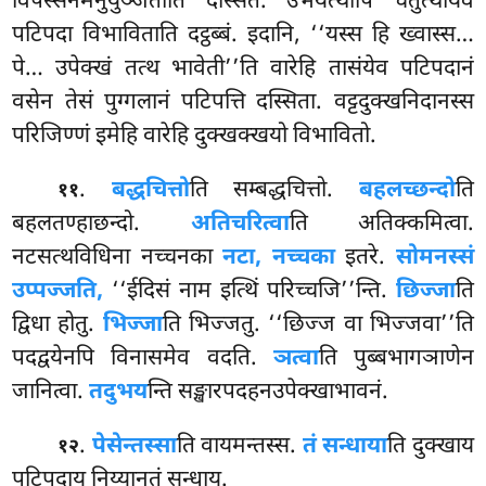
विपस्सनमनुयुञ्जतीति दस्सितं. उभयत्थापि चतुत्थीयेव
पटिपदा विभाविताति दट्ठब्बं. इदानि, ‘‘यस्स हि ख्वास्स…
पे… उपेक्खं तत्थ भावेती’’ति वारेहि तासंयेव पटिपदानं
वसेन तेसं पुग्गलानं पटिपत्ति दस्सिता. वट्टदुक्खनिदानस्स
परिजिण्णं इमेहि वारेहि दुक्खक्खयो विभावितो.
.
बद्धचित्तो
ति सम्बद्धचित्तो.
बहलच्छन्दो
ति
११
बहलतण्हाछन्दो.
अतिचरित्वा
ति अतिक्कमित्वा.
नटसत्थविधिना नच्चनका
नटा, नच्चका
इतरे.
सोमनस्सं
उप्पज्जति,
‘‘ईदिसं नाम इत्थिं परिच्चजि’’न्ति.
छिज्जा
ति
द्विधा होतु.
भिज्जा
ति भिज्जतु. ‘‘छिज्ज वा भिज्जवा’’ति
पदद्वयेनपि विनासमेव वदति.
ञत्वा
ति पुब्बभागञाणेन
जानित्वा.
तदुभय
न्ति सङ्खारपदहनउपेक्खाभावनं.
.
पेसेन्तस्सा
ति वायमन्तस्स.
तं सन्धाया
ति दुक्खाय
१२
पटिपदाय निय्यानतं सन्धाय.