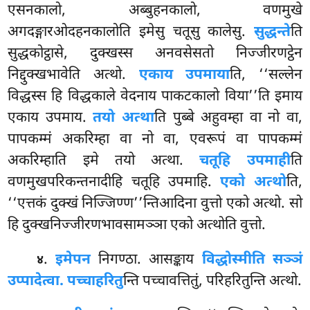
एसनकालो, अब्बुहनकालो, वणमुखे
अगदङ्गारओदहनकालोति इमेसु चतूसु कालेसु.
सुद्धन्ते
ति
सुद्धकोट्ठासे, दुक्खस्स अनवसेसतो निज्जीरणट्ठेन
निद्दुक्खभावेति अत्थो.
एकाय उपमाया
ति, ‘‘सल्लेन
विद्धस्स हि विद्धकाले वेदनाय पाकटकालो विया’’ति इमाय
एकाय उपमाय.
तयो अत्था
ति पुब्बे अहुवम्हा वा नो वा,
पापकम्मं अकरिम्हा वा नो वा, एवरूपं वा पापकम्मं
अकरिम्हाति इमे तयो अत्था.
चतूहि उपमाही
ति
वणमुखपरिकन्तनादीहि चतूहि उपमाहि.
एको अत्थो
ति,
‘‘एत्तकं दुक्खं निज्जिण्ण’’न्तिआदिना
वुत्तो एको अत्थो. सो
हि दुक्खनिज्जीरणभावसामञ्ञा एको अत्थोति वुत्तो.
.
इमे
पन
निगण्ठा. आसङ्काय
विद्धोस्मीति सञ्ञं
४
उप्पादेत्वा. पच्चाहरितु
न्ति पच्चावत्तितुं, परिहरितुन्ति अत्थो.