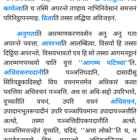
कप्पेत्वा
ति च तस्मिं अपरन्ते तण्हाय नाभिनिवेसानं समत्तनं
परिनिट्ठापनमाह.
ठिता
ति तस्सा लद्धिया अविजहनं.
अनुगता
ति आरम्मणकरणवसेन अनु अनु गता
अपरन्ते पवत्ता.
आरब्भा
ति आलम्बित्वा. विसयो हि तस्सा
दिट्ठिया अपरन्तो. विसयभावतो
एव हि सो तस्सा आगमनट्ठानं
आरम्मणपच्चयो चाति वुत्तं
‘‘आगम्म पटिच्चा’’
ति.
अधिवचनपदानी
ति पञ्ञत्तिपदानि, दासादीसु
सिरिवड्ढकादिसद्दो विय वचनमत्तमेव अधिकारं कत्वा
पवत्तिया अधिवचनं पञ्ञत्ति. अथ वा अधि-सद्दो उपरिभावे,
वुच्चतीति वचनं, उपरि वचनं
अधिवचनं,
उपादानभूतरूपादीनं उपरि पञ्ञापियमाना उपादापञ्ञत्तीति
अत्थो, तस्मा पञ्ञत्तिदीपकपदानीति अत्थो.
पञ्ञत्तिमत्तञ्हेतं वुच्चति, यदिदं, ‘‘अत्ता लोको’’ति च, न