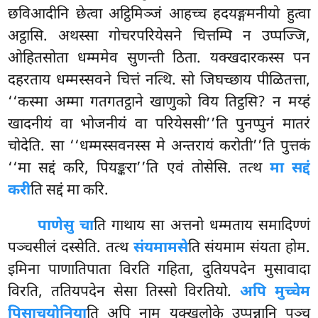
छविआदीनि छेत्वा
अट्ठिमिञ्जं आहच्च हदयङ्गमनीयो हुत्वा
अट्ठासि. अथस्सा गोचरपरियेसने चित्तम्पि न उप्पज्जि,
ओहितसोता धम्ममेव सुणन्ती ठिता. यक्खदारकस्स पन
दहरताय धम्मस्सवने चित्तं नत्थि. सो जिघच्छाय पीळितत्ता,
‘‘कस्मा अम्मा गतगतट्ठाने खाणुको विय तिट्ठसि? न मय्हं
खादनीयं वा भोजनीयं वा परियेससी’’ति पुनप्पुनं मातरं
चोदेति. सा ‘‘धम्मस्सवनस्स मे अन्तरायं करोती’’ति पुत्तकं
‘‘मा सद्दं करि, पियङ्करा’’ति एवं तोसेसि. तत्थ
मा सद्दं
करी
ति सद्दं मा करि.
पाणेसु चा
ति गाथाय सा अत्तनो धम्मताय समादिण्णं
पञ्चसीलं दस्सेति. तत्थ
संयमामसे
ति संयमाम संयता होम.
इमिना पाणातिपाता विरति गहिता, दुतियपदेन मुसावादा
विरति, ततियपदेन सेसा तिस्सो विरतियो.
अपि मुच्चेम
पिसाचयोनिया
ति अपि नाम यक्खलोके उप्पन्नानि पञ्च