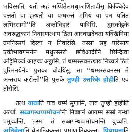
भविस्सति, यतो अहं सप्पितेलमधुफाणितादीसु किञ्चिदेव
पत्ततो वा हत्थतो वा पग्घरन्तं भूमियं वा पन पतितं
लभिस्सामी’’ति अन्तोविहारं पाविसि. द्वारकोट्ठके
अवरुद्धकानं निवारणत्थाय ठिता आरक्खदेवता यक्खिनिया
उपनिस्सयं दिस्वा न निवारेसि. तस्सा सह परिसाय
एकीभावगमनेन मधुरस्सरो छविआदीनि छिन्दित्वा
अट्ठिमिञ्जं आहच्च अट्ठासि. तं धम्मस्सवनत्थाय निच्चलं ठितं
पुरिमनयेनेव पुत्तका चोदयिंसु. सा ‘‘धम्मस्सवनस्स मे
अन्तरायं करोन्ती’’ति पुत्तके
तुण्ही उत्तरिके होही
ति एवं
तोसेसि.
तत्थ
यावा
ति याव धम्मं सुणामि, ताव तुण्ही होहीति
अत्थो.
सब्बगन्थप्पमोचन
न्ति निब्बानं आगम्म सब्बे गन्था
पमुच्चन्ति, तस्मा तं सब्बगन्थप्पमोचनन्ति वुच्चति.
अतिवेला
ति वेलातिक्कन्ता पमाणातिक्कन्ता.
पियायना
ति