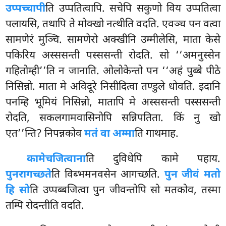
उप्पच्चापी
ति उप्पतित्वापि. सचेपि सकुणो विय उप्पतित्वा
पलायसि, तथापि ते मोक्खो नत्थीति वदति. एवञ्च पन वत्वा
सामणेरं मुञ्चि. सामणेरो अक्खीनि उम्मीलेसि, माता केसे
पकिरिय अस्ससन्ती पस्ससन्ती रोदति. सो ‘‘अमनुस्सेन
गहितोम्ही’’ति न जानाति. ओलोकेन्तो पन ‘‘अहं पुब्बे पीठे
निसिन्नो. माता मे अविदूरे निसीदित्वा तण्डुले धोवति. इदानि
पनम्हि भूमियं
निसिन्नो, मातापि मे अस्ससन्ती पस्ससन्ती
रोदति, सकलगामवासिनोपि सन्निपतिता. किं नु खो
एत’’न्ति? निपन्नकोव
मतं वा अम्मा
ति गाथमाह.
कामे
चजित्वाना
ति दुविधेपि कामे पहाय.
पुनरागच्छते
ति विब्भमनवसेन आगच्छति.
पुन जीवं मतो
हि सो
ति उप्पब्बजित्वा पुन जीवन्तोपि सो मतकोव, तस्मा
तम्पि रोदन्तीति वदति.