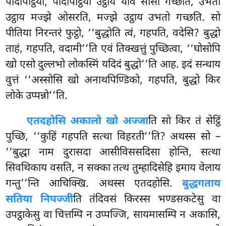
पादपिट्ठिया, पादपिट्ठिया उट्ठाय याव सीसा गच्छति, उभतो
उट्ठाय मज्झे ओसरति, मज्झे उट्ठाय उभतो गच्छति. सो
पीतिया निरन्तरं फुट्ठो, ‘‘बुद्धोति त्वं, गहपति, वदेसि? बुद्धो
ताहं, गहपति, वदामी’’ति एवं तिक्खत्तुं पुच्छित्वा, ‘‘घोसोपि
खो एसो दुल्लभो लोकस्मिं यदिदं बुद्धो’’ति आह. इदं सन्धाय
वुत्तं ‘‘अस्सोसि खो अनाथपिण्डिको, गहपति, बुद्धो किर
लोके उप्पन्नो’’ति.
एतदहोसि अकालो खो अज्जा
ति सो किर तं सेट्ठिं
पुच्छि, ‘‘कुहिं गहपति सत्था विहरती’’ति? अथस्स सो –
‘‘बुद्धा
नाम दुरासदा आसीविससदिसा होन्ति, सत्था
सिवथिकाय वसति, न सक्का तत्थ तुम्हादिसेहि इमाय वेलाय
गन्तु’’न्ति आचिक्खि. अथस्स एतदहोसि.
बुद्धगताय
सतिया निपज्जी
ति तंदिवसं किरस्स भण्डसकटेसु वा
उपट्ठाकेसु वा चित्तम्पि न उप्पज्जि, सायमासम्पि न अकासि,