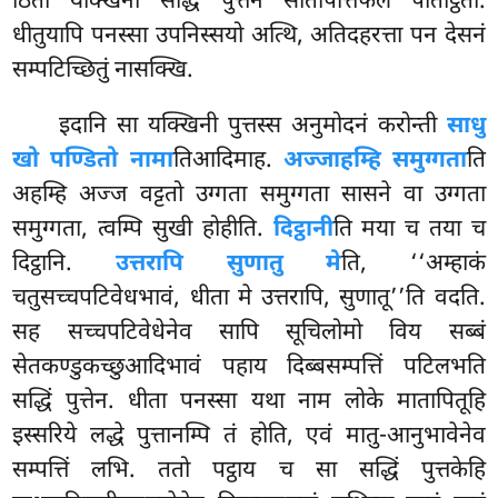
ठिता यक्खिनी सद्धिं पुत्तेन
सोतापत्तिफले पतिट्ठिता.
धीतुयापि पनस्सा उपनिस्सयो अत्थि, अतिदहरत्ता पन देसनं
सम्पटिच्छितुं नासक्खि.
इदानि सा यक्खिनी पुत्तस्स अनुमोदनं करोन्ती
साधु
खो पण्डितो नामा
तिआदिमाह.
अज्जाहम्हि समुग्गता
ति
अहम्हि अज्ज वट्टतो उग्गता समुग्गता सासने वा उग्गता
समुग्गता, त्वम्पि सुखी होहीति.
दिट्ठानी
ति मया च तया च
दिट्ठानि.
उत्तरापि सुणातु मे
ति, ‘‘अम्हाकं
चतुसच्चपटिवेधभावं, धीता मे उत्तरापि, सुणातू’’ति वदति.
सह सच्चपटिवेधेनेव सापि सूचिलोमो विय सब्बं
सेतकण्डुकच्छुआदिभावं पहाय दिब्बसम्पत्तिं पटिलभति
सद्धिं पुत्तेन. धीता पनस्सा यथा नाम लोके मातापितूहि
इस्सरिये लद्धे पुत्तानम्पि तं होति, एवं मातु-आनुभावेनेव
सम्पत्तिं लभि. ततो पट्ठाय च सा सद्धिं पुत्तकेहि