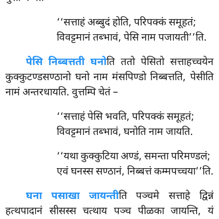
‘‘सत्ताहं अब्बुदं होति, परिपक्कं समूहतं;
विवट्टमानं तब्भावं, पेसि नाम पजायती’’ति.
पेसि निब्बत्तती घनो
ति ततो पेसितो सत्ताहच्चयेन
कुक्कुटण्डसण्ठानो घनो नाम मंसपिण्डो निब्बत्तति, पेसीति
नामं अन्तरधायति. वुत्तम्पि चेतं –
‘‘सत्ताहं पेसि भवति, परिपक्कं समूहतं;
विवट्टमानं तब्भावं, घनोति नाम जायति.
‘‘यथा कुक्कुटिया अण्डं, समन्ता परिमण्डलं;
एवं घनस्स सण्ठानं, निब्बत्तं कम्मपच्चया’’ति.
घना पसाखा जायन्ती
ति पञ्चमे सत्ताहे द्विन्नं
हत्थपादानं सीसस्स चत्थाय पञ्च पीळका जायन्ति, यं