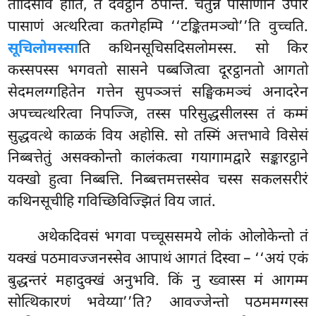
तादिसोव होति, तं देवट्ठाने ठपेन्ति. चतुन्नं पासाणानं उपरि
पासाणं अत्थरित्वा कतगेहम्पि ‘‘टङ्कितमञ्चो’’ति वुच्चति.
सूचिलोमस्सा
ति कथिनसूचिसदिसलोमस्स. सो किर
कस्सपस्स भगवतो सासने पब्बजित्वा दूरट्ठानतो आगतो
सेदमलग्गहितेन गत्तेन सुपञ्ञत्तं सङ्घिकमञ्चं अनादरेन
अपच्चत्थरित्वा निपज्जि, तस्स परिसुद्धसीलस्स तं कम्मं
सुद्धवत्थे काळकं विय अहोसि. सो तस्मिं अत्तभावे विसेसं
निब्बत्तेतुं असक्कोन्तो कालंकत्वा गयागामद्वारे सङ्कारट्ठाने
यक्खो हुत्वा निब्बत्ति. निब्बत्तमत्तस्सेव चस्स सकलसरीरं
कथिनसूचीहि गविच्छिविज्झितं विय जातं.
अथेकदिवसं
भगवा पच्चूससमये लोकं ओलोकेन्तो तं
यक्खं पठमावज्जनस्सेव आपाथं आगतं दिस्वा – ‘‘अयं एकं
बुद्धन्तरं महादुक्खं अनुभवि. किं नु ख्वास्स मं आगम्म
सोत्थिकारणं भवेय्या’’ति? आवज्जेन्तो
पठममग्गस्स