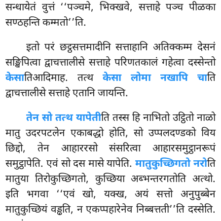
सन्धायेतं वुत्तं ‘‘पञ्चमे, भिक्खवे, सत्ताहे पञ्च पीळका
सण्ठहन्ति कम्मतो’’ति.
इतो
परं छट्ठसत्तमादीनि सत्ताहानि अतिक्कम्म देसनं
सङ्खिपित्वा द्वाचत्तालीसे सत्ताहे परिणतकालं गहेत्वा दस्सेन्तो
केसा
तिआदिमाह. तत्थ
केसा लोमा नखापि चा
ति
द्वाचत्तालीसे सत्ताहे एतानि जायन्ति.
तेन सो तत्थ यापेती
ति तस्स हि नाभितो उट्ठितो नाळो
मातु उदरपटलेन एकाबद्धो होति, सो उप्पलदण्डको विय
छिद्दो, तेन आहाररसो संसरित्वा आहारसमुट्ठानरूपं
समुट्ठापेति. एवं सो दस मासे यापेति.
मातुकुच्छिगतो नरो
ति
मातुया तिरोकुच्छिगतो, कुच्छिया अब्भन्तरगतोति अत्थो.
इति भगवा
‘‘एवं खो, यक्ख, अयं सत्तो अनुपुब्बेन
मातुकुच्छियं वड्ढति, न एकप्पहारेनेव निब्बत्तती’’ति दस्सेति.