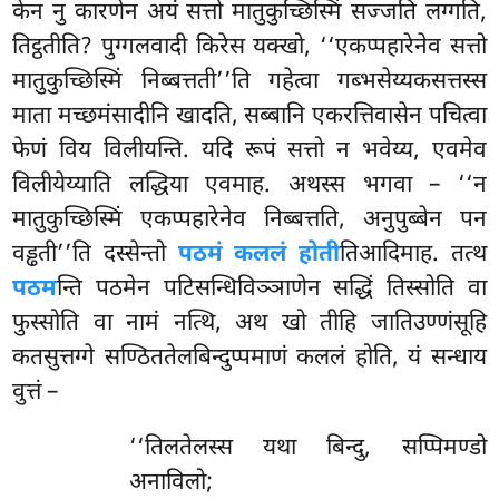
केन नु कारणेन अयं सत्तो मातुकुच्छिस्मिं सज्जति लग्गति,
तिट्ठतीति? पुग्गलवादी किरेस यक्खो, ‘‘एकप्पहारेनेव सत्तो
मातुकुच्छिस्मिं निब्बत्तती’’ति गहेत्वा गब्भसेय्यकसत्तस्स
माता मच्छमंसादीनि खादति, सब्बानि एकरत्तिवासेन पचित्वा
फेणं विय विलीयन्ति. यदि रूपं सत्तो न भवेय्य, एवमेव
विलीयेय्याति लद्धिया एवमाह. अथस्स भगवा – ‘‘न
मातुकुच्छिस्मिं एकप्पहारेनेव निब्बत्तति, अनुपुब्बेन पन
वड्ढती’’ति दस्सेन्तो
पठमं कललं होती
तिआदिमाह. तत्थ
पठम
न्ति पठमेन पटिसन्धिविञ्ञाणेन सद्धिं तिस्सोति वा
फुस्सोति वा नामं नत्थि, अथ खो तीहि जातिउण्णंसूहि
कतसुत्तग्गे सण्ठिततेलबिन्दुप्पमाणं कललं होति, यं सन्धाय
वुत्तं –
‘‘तिलतेलस्स यथा बिन्दु, सप्पिमण्डो
अनाविलो;