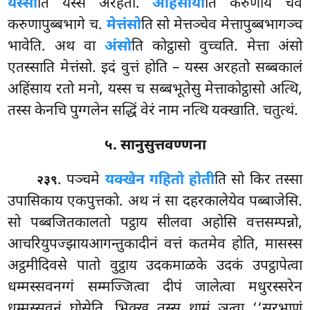
यस्सा
ति यस्स अरहतो.
अहिंसाया
ति करुणाय चेव
करुणापुब्बभागे च.
मेत्तंसो
ति सो मेत्तञ्चेव मेत्तापुब्बभागञ्च
भावेति. अथ वा
अंसो
ति कोट्ठासो वुच्चति. मेत्ता अंसो
एतस्साति मेत्तंसो. इदं वुत्तं होति – यस्स अरहतो सब्बकालं
अहिंसाय रतो मनो, यस्स च सब्बभूतेसु मेत्ताकोट्ठासो अत्थि,
तस्स केनचि पुग्गलेन सद्धिं वेरं नाम नत्थि यक्खाति. चतुत्थं.
५. सानुसुत्तवण्णना
. पञ्चमे
यक्खेन गहितो होती
ति सो किर तस्सा
२३९
उपासिकाय एकपुत्तको. अथ नं सा दहरकालेयेव पब्बाजेसि.
सो पब्बजितकालतो पट्ठाय सीलवा अहोसि वत्तसम्पन्नो,
आचरियुपज्झायआगन्तुकादीनं
वत्तं कतमेव होति, मासस्स
अट्ठमीदिवसे पातो वुट्ठाय उदकमाळके उदकं उपट्ठापेत्वा
धम्मस्सवनग्गं सम्मज्जित्वा दीपं जालेत्वा मधुरस्सरेन
धम्मस्सवनं घोसेति. भिक्खू तस्स थामं ञत्वा ‘‘सरभाणं