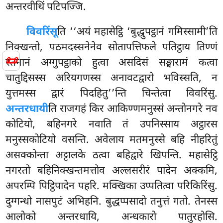
अन्तरवीथिं पटिपज्जि.
विवरिंसू
ति ‘‘अयं महासेट्ठि ‘बुद्धुपट्ठानं गमिस्सामी’ति
निक्खन्तो, पठमदस्सनेनेव सोतापत्तिफले पतिट्ठाय तिण्णं
📜
रतनानं अग्गुपट्ठाको हुत्वा असदिसं सङ्घारामं कत्वा
चातुद्दिसस्स अरियगणस्स अनावटद्वारो भविस्सति, न
युत्तमस्स द्वारं पिदहितु’’न्ति चिन्तेत्वा विवरिंसु.
अन्तरधायी
ति राजगहं किर आकिण्णमनुस्सं अन्तोनगरे नव
कोटियो, बहिनगरे नवाति तं उपनिस्साय अट्ठारस
मनुस्सकोटियो वसन्ति. अवेलाय मतमनुस्से बहि नीहरितुं
असक्कोन्ता अट्टालके ठत्वा बहिद्वारे खिपन्ति. महासेट्ठि
नगरतो बहिनिक्खन्तमत्तोव अल्लसरीरं पादेन अक्कमि,
अपरम्पि पिट्ठिपादेन पहरि. मक्खिका उप्पतित्वा परिकिरिंसु.
दुग्गन्धो नासपुटं अभिहनि. बुद्धप्पसादो तनुत्तं गतो. तेनस्स
आलोको अन्तरधायि, अन्धकारो पातुरहोसि.