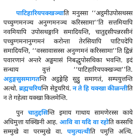
पाटिहारियपक्खञ्चा
ति मनुस्सा ‘‘अट्ठमीउपोसथस्स
पच्चुग्गमनञ्च अनुग्गमनञ्च करिस्सामा’’ति
सत्तमियापि
नवमियापि उपोसथङ्गानि समादियन्ति, चातुद्दसीपन्नरसीनं
पच्चुग्गमनानुग्गमनं करोन्ता तेरसियापि पाटिपदेपि
समादियन्ति, ‘‘वस्सावासस्स अनुग्गमनं करिस्सामा’’ति द्विन्नं
पवारणानं अन्तरे अड्ढमासं निबद्धुपोसथिका भवन्ति. इदं
सन्धाय वुत्तं ‘‘पाटिहारियपक्खञ्चा’’ति.
अट्ठङ्गसुसमागत
न्ति अट्ठङ्गेहि सुट्ठु समागतं, सम्पयुत्तन्ति
अत्थो.
ब्रह्मचरिय
न्ति सेट्ठचरियं.
न ते हि यक्खा कीळन्ती
ति
न ते गहेत्वा यक्खा किलमेन्ति.
पुन
चातुद्दसि
न्ति इमाय गाथाय सामणेरस्स काये
अधिमुत्ता यक्खिनी आह.
आवि वा यदि वा रहो
ति कस्सचि
सम्मुखे वा परम्मुखे वा.
पमुत्यत्थी
ति पमुत्ति अत्थि.