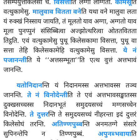
तंसम्पयुत्तकिलेसा च.
विसत्ता
ति लग्गा लग्गिता.
कामेसू
ति
वत्थुकामेसु.
मालुवाव वितता वने
ति यथा वने मालुवा लता
यं रुक्खं निस्साय जायति, तं मूलतो याव अग्गा, अग्गतो याव
मूला पुनप्पुनं संसिब्बित्वा अज्झोत्थरित्वा ओततवितता
तिट्ठति. एवं वत्थुकामेसु पुथू किलेसकामा विसत्ता, पुथू वा
सत्ता तेहि किलेसकामेहि वत्थुकामेसु विसत्ता.
ये नं
पजानन्ती
ति ये ‘‘अत्तसम्भूता’’ति एत्थ वुत्तं अत्तभावं
जानन्ति.
यतोनिदान
न्ति
यं निदानमस्स अत्तभावस्स तञ्च
जानन्ति.
ते नं विनोदेन्ती
ति ते एवं अत्तभावसङ्खातस्स
दुक्खसच्चस्स निदानभूतं समुदयसच्चं मग्गसच्चेन
विनोदेन्ति.
ते दुत्तर
न्ति ते समुदयसच्चं नीहरन्ता इदं दुत्तरं
किलेसोघं तरन्ति.
अतिण्णपुब्ब
न्ति अनमतग्गे संसारे
सुपिनन्तेपि न तिण्णपुब्बं.
अपुनब्भवाया
ति