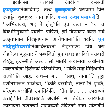
इदानिस्स घरावासे आदीनवं दस्सेन्ती
कुक्कुळा
तिआदिमाह. तत्थ
कुक्कुळा
ति घरावासो किर
उण्हट्ठेन कुक्कुळा नाम होति.
कस्स उज्झापयामसे
ति –
‘‘अभिधावथ, भद्दं ते होतू’’ति एवं वत्वा – ‘‘यं त्वं
विब्भमितुकामो यक्खेन पापितो, इमं विप्पकारं कस्स मयं
उज्झापयाम निज्झापयाम आरोचयामा’’ति वदति.
पुन
डय्हितुमिच्छसी
तिआदित्तघरतो नीहटभण्डं विय घरा
नीहरित्वा बुद्धसासने पब्बजितो पुन महाडाहसदिसे घरावासे
डय्हितुं इच्छसीति अत्थो. सो मातरि कथेन्तिया कथेन्तिया
सल्लक्खेत्वा हिरोत्तप्पं पटिलभित्वा, ‘‘नत्थि मय्हं गिहिभावेन
अत्थो’’ति आह. अथस्स माता ‘‘साधु, ताता’’ति तुट्ठा
पणीतभोजनं भोजेत्वा, ‘‘कति वस्सोसि, ताता’’ति पुच्छि.
परिपुण्णवस्सोम्हि उपासिकेति. ‘‘तेन हि, तात, उपसम्पदं
करोही’’ति चीवरसाटके अदासि. सो तिचीवरं कारापेत्वा
उपसम्पन्नो बुद्धवचनं उग्गण्हन्तो तेपिटको हुत्वा सीलादीनं