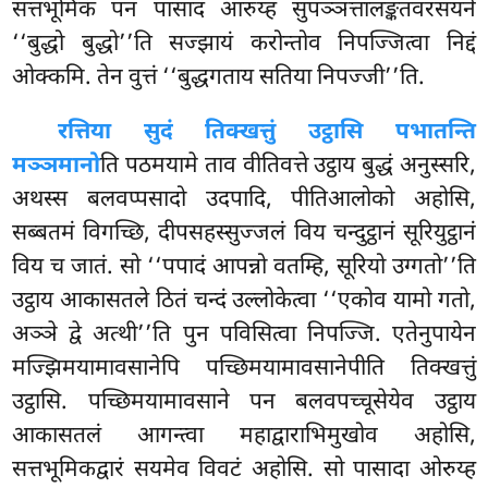
सत्तभूमिकं पन पासादं आरुय्ह सुपञ्ञत्तालङ्कतवरसयने
‘‘बुद्धो बुद्धो’’ति सज्झायं करोन्तोव निपज्जित्वा निद्दं
ओक्कमि. तेन वुत्तं ‘‘बुद्धगताय सतिया निपज्जी’’ति.
रत्तिया सुदं तिक्खत्तुं उट्ठासि पभातन्ति
मञ्ञमानो
ति पठमयामे ताव वीतिवत्ते उट्ठाय बुद्धं
अनुस्सरि,
अथस्स बलवप्पसादो उदपादि, पीतिआलोको अहोसि,
सब्बतमं विगच्छि, दीपसहस्सुज्जलं विय चन्दुट्ठानं सूरियुट्ठानं
विय च जातं. सो ‘‘पपादं आपन्नो वतम्हि, सूरियो उग्गतो’’ति
उट्ठाय आकासतले ठितं चन्दं उल्लोकेत्वा ‘‘एकोव यामो गतो,
अञ्ञे द्वे अत्थी’’ति पुन पविसित्वा निपज्जि. एतेनुपायेन
मज्झिमयामावसानेपि पच्छिमयामावसानेपीति तिक्खत्तुं
उट्ठासि. पच्छिमयामावसाने पन बलवपच्चूसेयेव उट्ठाय
आकासतलं आगन्त्वा
महाद्वाराभिमुखोव अहोसि,
सत्तभूमिकद्वारं सयमेव विवटं अहोसि. सो पासादा ओरुय्ह