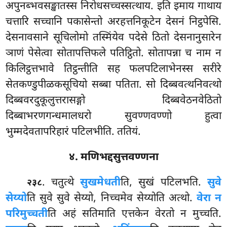
अपुनब्भवसङ्खातस्स निरोधसच्चस्सत्थाय. इति
इमाय गाथाय
चत्तारि सच्चानि पकासेन्तो अरहत्तनिकूटेन
देसनं निट्ठपेसि.
देसनावसाने सूचिलोमो तस्मिंयेव पदेसे ठितो देसनानुसारेन
ञाणं पेसेत्वा सोतापत्तिफले पतिट्ठितो. सोतापन्ना च नाम न
किलिट्ठत्तभावे तिट्ठन्तीति सह फलपटिलाभेनस्स सरीरे
सेतकण्डुपीळकसूचियो सब्बा पतिता. सो दिब्बवत्थनिवत्थो
दिब्बवरदुकूलुत्तरासङ्गो दिब्बवेठनवेठितो
दिब्बाभरणगन्धमालधरो सुवण्णवण्णो हुत्वा
भुम्मदेवतापरिहारं पटिलभीति. ततियं.
४. मणिभद्दसुत्तवण्णना
. चतुत्थे
सुखमेधती
ति, सुखं पटिलभति.
सुवे
२३८
सेय्यो
ति सुवे सुवे सेय्यो, निच्चमेव सेय्योति अत्थो.
वेरा न
परिमुच्चती
ति अहं सतिमाति एत्तकेन वेरतो न मुच्चति.