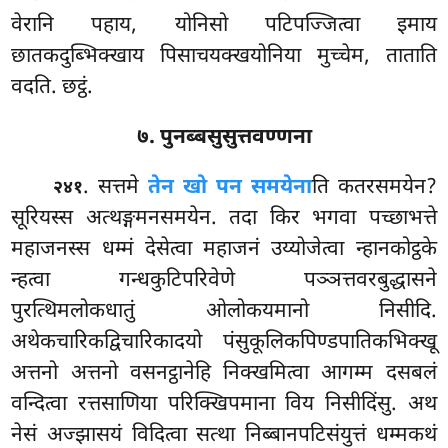
वेरानि पहाय, योनिसो पटिपज्जित्वा इमाय
छातकदुब्भिक्खाय पिसाचयक्खयोनिया मुच्चेम, ताताति
वदति. छट्ठं.
७. पुनब्बसुसुत्तवण्णना
. सत्तमे
तेन खो पन समयेना
ति कतरसमयेन?
२४१
सूरियस्स अत्थङ्गमनसमयेन. तदा किर भगवा पच्छाभत्ते
महाजनस्स धम्मं देसेत्वा महाजनं उय्योजेत्वा न्हानकोट्ठके
न्हत्वा गन्धकुटिपरिवेणे पञ्ञत्तवरबुद्धासने
पुरत्थिमलोकधातुं ओलोकयमानो निसीदि.
अथेकचारिकद्विचारिकादयो पंसुकूलिकपिण्डपातिकभिक्खू
अत्तनो
अत्तनो वसनट्ठानेहि निक्खमित्वा आगम्म दसबलं
वन्दित्वा रत्तसाणिया परिक्खिपमाना विय निसीदिंसु. अथ
नेसं अज्झासयं विदित्वा सत्था निब्बानपटिसंयुत्तं धम्मकथं