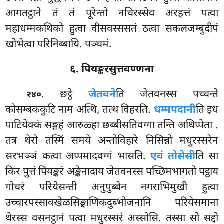
आगतट्ठाने तं तं पूरेन्तो नचिरस्सेव अरहत्तं पत्वा
महाधम्मकथिको हुत्वा वीसवस्ससतं ठत्वा सकलजम्बुदीपं
खोभेत्वा परिनिब्बायि. पञ्चमं.
६. पियङ्करसुत्तवण्णना
. छट्ठे
जेतवने
ति जेतवनस्स पच्चन्ते
२४०
कोसम्बककुटि नाम अत्थि, तत्थ विहरति.
धम्मपदानी
ति इध
पाटियेक्कं सङ्गहं आरुळ्हा छब्बीसतिवग्गा तन्ति अधिप्पेता
.
तत्र थेरो तस्मिं समये अन्तोविहारे निसिन्नो मधुरस्सरेन
सरभञ्ञं कत्वा अप्पमादवग्गं भासति.
एवं तोसेसी
ति सा
किर पुत्तं पियङ्करं अङ्केनादाय जेतवनस्स पच्छिमभागतो पट्ठाय
गोचरं परियेसन्ती अनुपुब्बेन नगराभिमुखी हुत्वा
उच्चारपस्सावखेळसिङ्घाणिकदुब्भोजनानि परियेसमाना
थेरस्स वसनट्ठानं पत्वा मधुरस्सरं अस्सोसि. तस्सा सो सद्दो