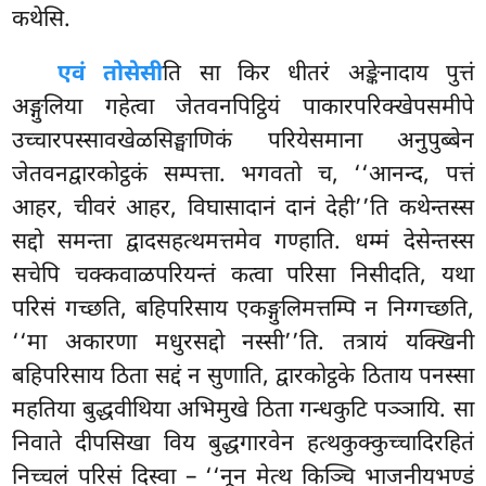
कथेसि.
एवं तोसेसी
ति सा किर धीतरं अङ्केनादाय पुत्तं
अङ्गुलिया गहेत्वा जेतवनपिट्ठियं पाकारपरिक्खेपसमीपे
उच्चारपस्सावखेळसिङ्घाणिकं परियेसमाना अनुपुब्बेन
जेतवनद्वारकोट्ठकं सम्पत्ता. भगवतो च, ‘‘आनन्द, पत्तं
आहर, चीवरं आहर, विघासादानं दानं देही’’ति कथेन्तस्स
सद्दो समन्ता द्वादसहत्थमत्तमेव गण्हाति. धम्मं देसेन्तस्स
सचेपि चक्कवाळपरियन्तं कत्वा परिसा निसीदति, यथा
परिसं गच्छति, बहिपरिसाय एकङ्गुलिमत्तम्पि न निग्गच्छति,
‘‘मा अकारणा मधुरसद्दो नस्सी’’ति. तत्रायं यक्खिनी
बहिपरिसाय ठिता सद्दं न सुणाति, द्वारकोट्ठके ठिताय पनस्सा
महतिया बुद्धवीथिया अभिमुखे ठिता गन्धकुटि पञ्ञायि. सा
निवाते दीपसिखा विय बुद्धगारवेन हत्थकुक्कुच्चादिरहितं
निच्चलं परिसं दिस्वा – ‘‘नून मेत्थ किञ्चि भाजनीयभण्डं