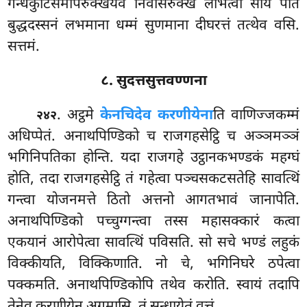
गन्धकुटिसमीपरुक्खेयेव निवासरुक्खं लभित्वा सायं पातं
बुद्धदस्सनं लभमाना धम्मं सुणमाना दीघरत्तं तत्थेव वसि.
सत्तमं.
८. सुदत्तसुत्तवण्णना
. अट्ठमे
केनचिदेव करणीयेना
ति वाणिज्जकम्मं
२४२
अधिप्पेतं. अनाथपिण्डिको च राजगहसेट्ठि च अञ्ञमञ्ञं
भगिनिपतिका होन्ति. यदा राजगहे उट्ठानकभण्डकं महग्घं
होति, तदा राजगहसेट्ठि तं गहेत्वा
पञ्चसकटसतेहि सावत्थिं
गन्त्वा योजनमत्ते ठितो अत्तनो
आगतभावं जानापेति.
अनाथपिण्डिको पच्चुग्गन्त्वा तस्स महासक्कारं कत्वा
एकयानं आरोपेत्वा सावत्थिं पविसति. सो सचे भण्डं लहुकं
विक्कीयति, विक्किणाति. नो चे, भगिनिघरे ठपेत्वा
पक्कमति. अनाथपिण्डिकोपि तथेव करोति. स्वायं तदापि
तेनेव करणीयेन अगमासि. तं सन्धायेतं वुत्तं.