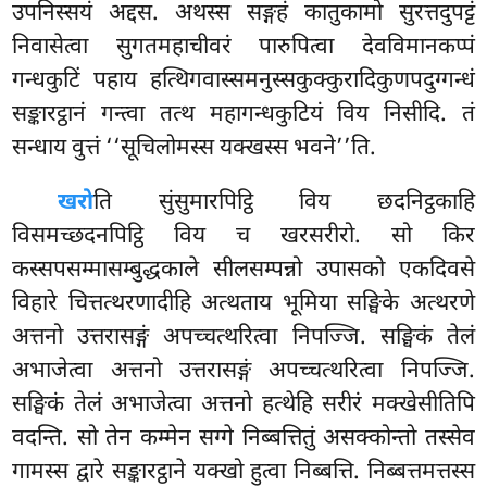
उपनिस्सयं अद्दस. अथस्स सङ्गहं कातुकामो सुरत्तदुपट्टं
निवासेत्वा सुगतमहाचीवरं पारुपित्वा देवविमानकप्पं
गन्धकुटिं पहाय हत्थिगवास्समनुस्सकुक्कुरादिकुणपदुग्गन्धं
सङ्कारट्ठानं गन्त्वा तत्थ महागन्धकुटियं विय निसीदि. तं
सन्धाय वुत्तं ‘‘सूचिलोमस्स यक्खस्स भवने’’ति.
खरो
ति
सुंसुमारपिट्ठि विय छदनिट्ठकाहि
विसमच्छदनपिट्ठि विय च खरसरीरो. सो किर
कस्सपसम्मासम्बुद्धकाले सीलसम्पन्नो उपासको एकदिवसे
विहारे चित्तत्थरणादीहि अत्थताय भूमिया सङ्घिके अत्थरणे
अत्तनो उत्तरासङ्गं अपच्चत्थरित्वा निपज्जि. सङ्घिकं तेलं
अभाजेत्वा अत्तनो उत्तरासङ्गं अपच्चत्थरित्वा निपज्जि.
सङ्घिकं तेलं अभाजेत्वा अत्तनो हत्थेहि सरीरं मक्खेसीतिपि
वदन्ति. सो तेन कम्मेन सग्गे निब्बत्तितुं असक्कोन्तो तस्सेव
गामस्स द्वारे सङ्कारट्ठाने यक्खो हुत्वा निब्बत्ति. निब्बत्तमत्तस्स