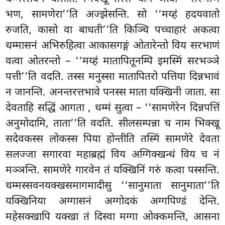
भण, सामणेरा’’ति अज्झेसन्ति. सो ‘‘मय्हं हदयवातो
रुजति, कासो वा बाधती’’ति किञ्चि पच्चाहारं अकत्वा
धम्मासनं
अभिरुहित्वा आकासगङ्गं ओतारेन्तो विय सरभाणं
वत्वा ओतरन्तो – ‘‘मय्हं मातापितूनम्पि इमस्मिं सरभञ्ञे
पत्ती’’ति वदति. तस्स मनुस्सा मातापितरो पत्तिया दिन्नभावं
न जानन्ति. अनन्तरत्तभावे पनस्स माता यक्खिनी जाता. सा
देवताहि सद्धिं आगता
, धम्मं सुत्वा – ‘‘सामणेरेन दिन्नपत्तिं
अनुमोदामि, ताता’’ति वदति. सीलसम्पन्ना च नाम भिक्खू
सदेवकस्स लोकस्स पिया होन्तीति तस्मिं सामणेरे देवता
सलज्जा सगारवा महाब्रह्मं विय अग्गिक्खन्धं विय च नं
मञ्ञन्ति. सामणेरे गारवेन तं यक्खिनिं गरुं कत्वा पस्सन्ति.
धम्मस्सवनयक्खसमागमादीसु ‘‘सानुमाता सानुमाता’’ति
यक्खिनिया अग्गासनं अग्गोदकं अग्गपिण्डं देन्ति.
महेसक्खापि यक्खा तं दिस्वा मग्गा ओक्कमन्ति, आसना