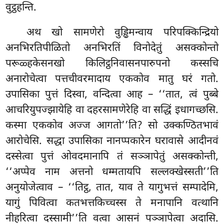
वुट्ठहन्ति.
अथ खो सामणेरो वुड्ढिमन्वाय परिपक्किन्द्रियो
अनभिरतिपीळितो अनभिरतिं विनोदेतुं असक्कोन्तो
परूळ्हकेसनखो किलिट्ठनिवासनपारुपनो कस्सचि
अनारोचेत्वा पत्तचीवरमादाय एककोव मातु घरं गतो.
उपासिका पुत्तं दिस्वा, वन्दित्वा आह – ‘‘तात, त्वं पुब्बे
आचरियुपज्झायेहि वा दहरसामणेरेहि वा सद्धिं इधागच्छसि.
कस्मा एककोव अज्ज आगतो’’ति? सो उक्कण्ठितभावं
आरोचेसि. सद्धा उपासिका नानप्पकारेन घरावासे आदीनवं
दस्सेत्वा पुत्तं ओवदमानापि तं सञ्ञापेतुं असक्कोन्ती,
‘‘अप्पेव नाम अत्तनो धम्मतायपि सल्लक्खेस्सती’’ति
अनुयोजेत्वाव – ‘‘तिट्ठ, तात, याव ते यागुभत्तं सम्पादेमि,
यागुं पिवित्वा कतभत्तकिच्चस्स ते मनापानि वत्थानि
नीहरित्वा दस्सामी’’ति वत्वा आसनं पञ्ञापेत्वा अदासि.