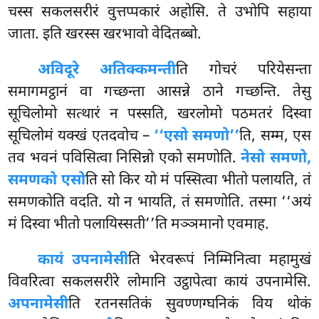
चस्स सकलसरीरं वुत्तप्पकारं अहोसि. ते उभोपि सहाया
जाता. इति खरस्स खरभावो वेदितब्बो.
अविदूरे अतिक्कमन्ती
ति गोचरं परियेसन्ता
समागमट्ठानं वा गच्छन्ता आसन्ने ठाने गच्छन्ति. तेसु
सूचिलोमो सत्थारं न पस्सति, खरलोमो पठमतरं दिस्वा
सूचिलोमं यक्खं एतदवोच –
‘‘एसो समणो’’
ति, सम्म, एस
तव भवनं पविसित्वा निसिन्नो एको समणोति.
नेसो समणो,
समणको एसो
ति सो किर यो मं पस्सित्वा भीतो पलायति, तं
समणकोति वदति. यो न भायति, तं समणोति. तस्मा ‘‘अयं
मं दिस्वा भीतो पलायिस्सती’’ति मञ्ञमानो एवमाह.
कायं उपनामेसी
ति भेरवरूपं निम्मिनित्वा महामुखं
विवरित्वा सकलसरीरे लोमानि उट्ठापेत्वा कायं उपनामेसि.
अपनामेसी
ति रतनसतिकं सुवण्णग्घनिकं विय थोकं