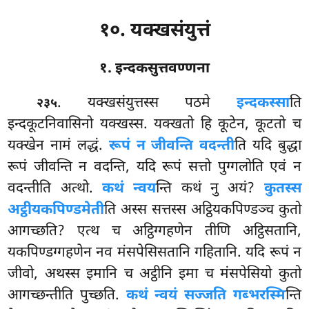
१०. यक्खसंयुत्तं
१. इन्दकसुत्तवण्णना
. यक्खसंयुत्तस्स
पठमे
इन्दकस्सा
ति
२३५
इन्दकूटनिवासिनो यक्खस्स. यक्खतो हि कूटेन, कूटतो च
यक्खेन नामं लद्धं.
रूपं न जीवन्ति वदन्ती
ति यदि बुद्धा
रूपं जीवन्ति न वदन्ति, यदि रूपं सत्तो पुग्गलोति एवं न
वदन्तीति अत्थो.
कथं न्वय
न्ति कथं नु अयं?
कुतस्स
अट्ठीयकपिण्डमेती
ति अस्स सत्तस्स अट्ठियकपिण्डञ्च कुतो
आगच्छति? एत्थ च अट्ठिग्गहणेन तीणि अट्ठिसतानि,
यकपिण्डग्गहणेन नव मंसपेसिसतानि गहितानि. यदि रूपं न
जीवो, अथस्स इमानि च अट्ठीनि इमा च मंसपेसियो कुतो
आगच्छन्तीति पुच्छति.
कथं न्वयं सज्जति गब्भरस्मि
न्ति