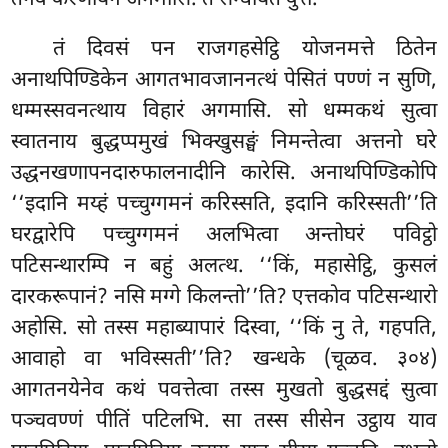
तं दिवसं पन राजगहसेट्ठि योजनमत्ते ठितेन
अनाथपिण्डिकेन आगतभावजाननत्थं पेसितं पण्णं न सुणि,
धम्मस्सवनत्थाय विहारं अगमासि. सो धम्मकथं सुत्वा
स्वातनाय बुद्धप्पमुखं भिक्खुसङ्घं निमन्तेत्वा अत्तनो घरे
उद्धनखणापनदारुफालनादीनि कारेसि. अनाथपिण्डिकोपि
‘‘इदानि मय्हं पच्चुग्गमनं करिस्सति, इदानि करिस्सती’’ति
घरद्वारेपि पच्चुग्गमनं अलभित्वा
अन्तोघरं पविट्ठो
पटिसन्थारम्पि न बहुं अलत्थ. ‘‘किं, महासेट्ठि, कुसलं
दारकरूपानं? नसि मग्गे किलन्तो’’ति? एत्तकोव पटिसन्थारो
अहोसि. सो तस्स महाब्यापारं दिस्वा, ‘‘किं नु ते, गहपति,
आवाहो वा भविस्सती’’ति? खन्धके (चूळव. ३०४)
आगतनयेनेव कथं पवत्तेत्वा तस्स मुखतो बुद्धसद्दं सुत्वा
पञ्चवण्णं पीतिं पटिलभि. सा तस्स सीसेन उट्ठाय याव