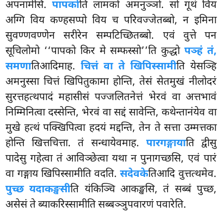
अपनामेसि.
पापको
ति लामको अमनुञ्ञो. सो गूथं विय
अग्गि विय कण्हसप्पो विय च परिवज्जेतब्बो, न इमिना
सुवण्णवण्णेन सरीरेन सम्पटिच्छितब्बो. एवं वुत्ते पन
सूचिलोमो ‘‘पापको किर मे सम्फस्सो’’ति कुद्धो
पञ्हं तं,
समणा
तिआदिमाह.
चित्तं वा ते खिपिस्सामी
ति येसञ्हि
अमनुस्सा चित्तं
खिपितुकामा होन्ति, तेसं सेतमुखं नीलोदरं
सुरत्तहत्थपादं
महासीसं पज्जलितनेत्तं भेरवं वा अत्तभावं
निम्मिनित्वा दस्सेन्ति, भेरवं वा सद्दं सावेन्ति, कथेन्तानंयेव वा
मुखे हत्थं पक्खिपित्वा हदयं मद्दन्ति, तेन ते सत्ता उम्मत्तका
होन्ति खित्तचित्ता. तं सन्धायेवमाह.
पारगङ्गाया
ति द्वीसु
पादेसु गहेत्वा
तं आविञ्छेत्वा यथा न पुनागच्छसि, एवं पारं
वा गङ्गाय खिपिस्सामीति वदति.
सदेवके
तिआदि वुत्तत्थमेव.
पुच्छ यदाकङ्खसी
ति यंकिञ्चि आकङ्खसि, तं सब्बं पुच्छ,
असेसं ते ब्याकरिस्सामीति सब्बञ्ञुपवारणं पवारेति.