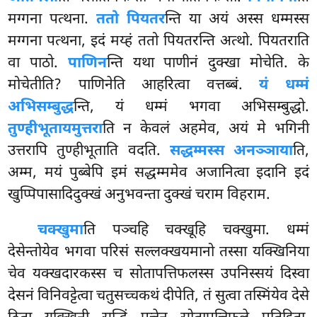
मग्गना पत्थना.
ततो पियतर
न्ति या
अयं अस्स धम्मस्स
मग्गना पत्थना, इदं मय्हं ततो पियतरन्ति अत्थो. पियतराति
वा पाठो.
पाणिन
न्ति यथा
पाणीनं दुक्खा मोचेति. के
मोचेतीति? पाणिनेति आहरित्वा वत्तब्बं.
यं धम्मं
अभिसम्बुद्ध
न्ति, यं धम्मं भगवा अभिसम्बुद्धो.
तुण्हीभूतायमुत्तरा
ति न केवलं अहमेव, अयं मे भगिनी
उत्तरापि तुण्हीभूताति वदति.
सद्धम्मस्स अनञ्ञाया
ति,
अम्म, मयं पुब्बेपि इमं सद्धम्ममेव अजानित्वा इदानि इदं
खुप्पिपासादिदुक्खं अनुभवन्ता दुक्खं चराम विहराम.
चक्खुमा
ति पञ्चहि चक्खूहि चक्खुमा. धम्मं
देसेन्तोयेव भगवा परिसं सल्लक्खयमानो तस्सा यक्खिनिया
चेव यक्खदारकस्स च सोतापत्तिफलस्स उपनिस्सयं दिस्वा
देसनं विनिवट्टेत्वा चतुसच्चकथं दीपेति, तं सुत्वा तस्मिंयेव देसे