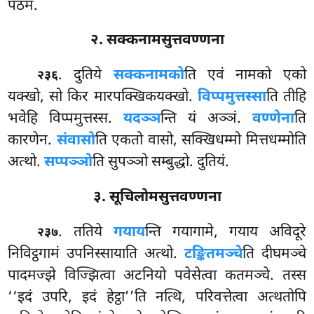
पठमं.
२. सक्कनामसुत्तवण्णना
. दुतिये
सक्कनामको
ति एवं नामको एको
२३६
यक्खो, सो किर मारपक्खिकयक्खो.
विप्पमुत्तस्सा
ति तीहि
भवेहि विप्पमुत्तस्स.
यदञ्ञ
न्ति यं अञ्ञं.
वण्णेना
ति
कारणेन.
संवासो
ति एकतो वासो, सक्खिधम्मो मित्तधम्मोति
अत्थो.
सप्पञ्ञो
ति सुपञ्ञो सम्बुद्धो. दुतियं.
३. सूचिलोमसुत्तवण्णना
. ततिये
गयाय
न्ति गयागामे, गयाय अविदूरे
२३७
निविट्ठगामं उपनिस्सायाति अत्थो.
टङ्कितमञ्चे
ति दीघमञ्चे
पादमज्झे विज्झित्वा अटनियो पवेसेत्वा कतमञ्चे. तस्स
‘‘इदं उपरि, इदं हेट्ठा’’ति नत्थि, परिवत्तेत्वा अत्थतोपि