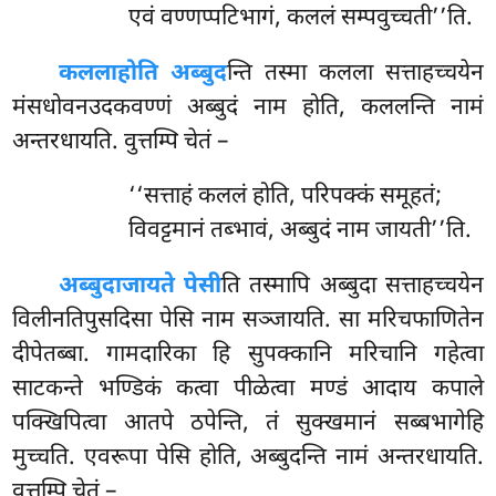
एवं वण्णप्पटिभागं, कललं सम्पवुच्चती’’ति.
कलला
होति अब्बुद
न्ति तस्मा कलला सत्ताहच्चयेन
मंसधोवनउदकवण्णं अब्बुदं नाम होति, कललन्ति नामं
अन्तरधायति. वुत्तम्पि चेतं –
‘‘सत्ताहं कललं होति, परिपक्कं समूहतं;
विवट्टमानं तब्भावं, अब्बुदं नाम जायती’’ति.
अब्बुदा
जायते पेसी
ति तस्मापि अब्बुदा सत्ताहच्चयेन
विलीनतिपुसदिसा पेसि नाम सञ्जायति. सा मरिचफाणितेन
दीपेतब्बा. गामदारिका हि सुपक्कानि मरिचानि गहेत्वा
साटकन्ते भण्डिकं कत्वा पीळेत्वा मण्डं आदाय कपाले
पक्खिपित्वा आतपे ठपेन्ति, तं सुक्खमानं सब्बभागेहि
मुच्चति. एवरूपा पेसि होति, अब्बुदन्ति नामं अन्तरधायति.
वुत्तम्पि चेतं –