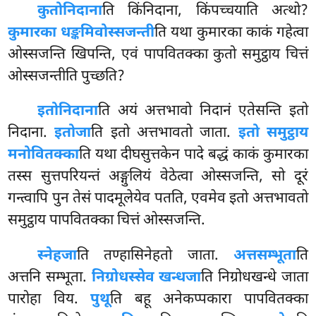
कुतोनिदाना
ति किंनिदाना, किंपच्चयाति अत्थो?
कुमारका धङ्कमिवोस्सजन्ती
ति यथा कुमारका काकं गहेत्वा
ओस्सजन्ति खिपन्ति, एवं पापवितक्का कुतो समुट्ठाय चित्तं
ओस्सजन्तीति पुच्छति?
इतोनिदाना
ति अयं अत्तभावो निदानं एतेसन्ति इतो
निदाना.
इतोजा
ति इतो अत्तभावतो जाता.
इतो समुट्ठाय
मनोवितक्का
ति यथा दीघसुत्तकेन पादे बद्धं काकं कुमारका
तस्स सुत्तपरियन्तं अङ्गुलियं वेठेत्वा ओस्सजन्ति, सो दूरं
गन्त्वापि पुन तेसं पादमूलेयेव पतति, एवमेव इतो अत्तभावतो
समुट्ठाय पापवितक्का चित्तं ओस्सजन्ति.
स्नेहजा
ति तण्हासिनेहतो जाता.
अत्तसम्भूता
ति
अत्तनि सम्भूता.
निग्रोधस्सेव खन्धजा
ति निग्रोधखन्धे जाता
पारोहा विय.
पुथू
ति बहू अनेकप्पकारा पापवितक्का