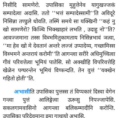
निसीदि सामणेरो. उपासिका मुहुत्तेनेव यागुखज्जकं
सम्पादेत्वा अदासि. ततो ‘‘भत्तं सम्पादेस्सामी’’ति अविदूरे
निसिन्ना तण्डुले धोवति. तस्मिं समये सा यक्खिनी ‘‘कहं नु
खो सामणेरो? किञ्चि भिक्खाहारं लभति
, उदाहु नो’’ति?
आवज्जमाना तस्स विब्भमितुकामताय निसिन्नभावं ञत्वा,
‘‘मा हेव खो मे देवतानं अन्तरे लज्जं उप्पादेय्य, गच्छामिस्स
विब्भमने अन्तरायं करोमी’’ति आगन्त्वा सरीरे अधिमुच्चित्वा
गीवं परिवत्तेत्वा भूमियं पातेसि. सो अक्खीहि विपरिवत्तेहि
खेळेन पग्घरन्तेन भूमियं विप्फन्दति. तेन वुत्तं ‘‘यक्खेन
गहितो होती’’ति.
अभासी
ति उपासिका पुत्तस्स तं विप्पकारं दिस्वा वेगेन
गन्त्वा पुत्तं आलिङ्गेत्वा ऊरूसु निपज्जापेसि.
सकलगामवासिनो आगन्त्वा बलिकम्मादीनि करोन्ति.
उपासिका परिदेवमाना इमा गाथायो अभासि.