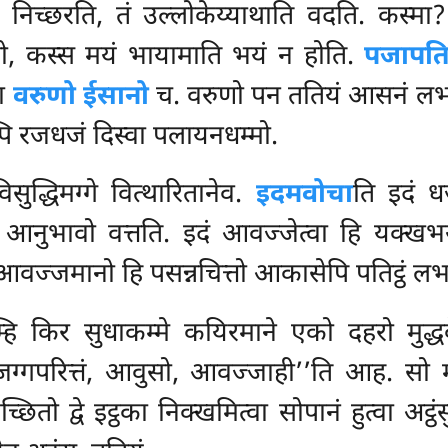
दो निच्छरति, तं उल्लोकेय्याथाति वदति. कस्मा?
तो, कस्स मयं भायामाति भयं न होति.
पजापति
था
वरुणो ईसानो
च. वरुणो पन ततियं आसनं लभत
्पि रजधजं दिस्वा पलायनधम्मो.
ुद्धिमग्गे वित्थारितानेव.
इदमवोचा
ति इदं ध
नुभावो वत्तति. इदं आवज्जेत्वा हि यक्खभयचो
ं आवज्जमानो हि पसन्नचित्तो आकासेपि पतिट्ठं ल
म्हि किर सुधाकम्मे
कयिरमाने एको दहरो मुद्धव
‘‘धजग्गपरित्तं, आवुसो, आवज्जाही’’ति आह. सो 
तो द्वे इट्ठका निक्खमित्वा सोपानं हुत्वा अट्ठंसु