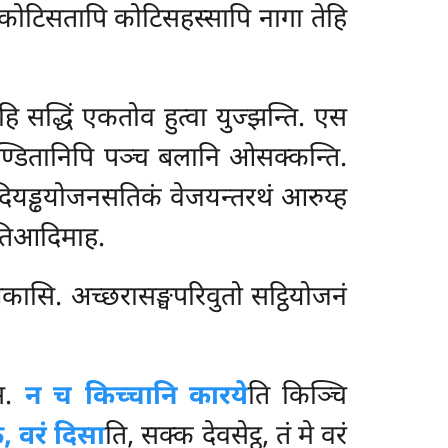
 कोटिसतापि कोटिसहस्सापि नागा तेहि
 सद्धिं एकतोव हुत्वा युज्झन्ति. एस
िण्डितानिपि पञ्च बलानि ओसक्कन्ति.
ा दियड्ढयोजनसतिकं वेजयन्तरथं आरुय्ह
तिआदिमाह.
कासि. अच्छरासङ्घपरिवुतो सट्ठियोजनं
.
स.
न च किच्चानि कारये
ति किञ्चि
क, वरं दिसा
ति, सक्क देवसेट्ठ, तं मे वरं