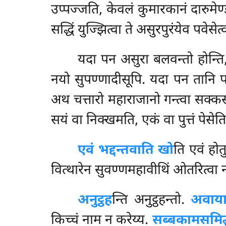
उप्पज्जति, केवलं कुमारकानं दारुमेण
सद्धिं युज्झित्वा ते असुरपुरंयेव पवेसेत्
यदा पन असुरा बलवन्तो होन्ति,
नयो सुपण्णादीसूपि. यदा पन तानि 
अथ चत्तारो महाराजानो गन्त्वा सक्कस
सयं वा निक्खमति, एकं वा पुत्तं पेसेति
एवं भद्दन्तवाति खो
ति एवं होत
वित्थारेन सुवण्णमहावीथिं ओतरित्वा 
अनुट्ठह
न्ति अनुट्ठहन्तो.
अवाय
किच्चं नाम न करेय्य.
सब्बकामसमिद्