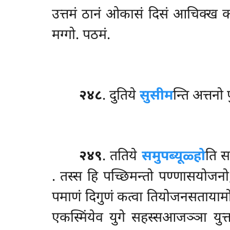
उत्तमं ठानं ओकासं दिसं आचिक्ख 
मग्गो. पठमं.
२४८
. दुतिये
सुसीम
न्ति अत्तनो 
२४९
. ततिये
समुपब्यूळ्हो
ति स
. तस्स हि पच्छिमन्तो पण्णासयोजन
पमाणं दिगुणं कत्वा तियोजनसतायामोति
एकस्मिंयेव युगे सहस्सआजञ्ञा युत्