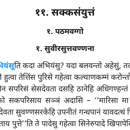
११. सक्कसंयुत्तं
१. पठमवग्गो
१. सुवीरसुत्तवण्णना
यंसू
ति कदा अभियंसु? यदा बलवन्तो अहेसुं, तदा
्वा तेत्तिंस पुरिसे गहेत्वा कल्याणकम्मं करोन्तो
वेन सपरिसं सेसदेवता दसहि ठानेहि अधिगण्हन्तं
्को सकपरिसाय सञ्ञं अदासि – ‘‘मारिसा मा ग
देवता सुवण्णसरकेहि उपनीतं गन्धपानं यावदत्थं प
ताय पुत्ते’’ति ते पादेसु गहेत्वा सिनेरुपादे खिपा