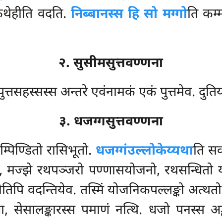
कथेहीति वदति.
निब्बानस्स हि सो मग्गो
ति कम्म
२. सुसीमसुत्तवण्णना
पुत्तसहस्सस्स अन्तरे एवंनामकं एकं पुत्तमेव. दुतिय
३. धजग्गसुत्तवण्णना
म्पिण्डितो रासिभूतो.
धजग्गं
उल्लोकेय्यथा
ति सक
ो, मज्झे रथपञ्जरो पण्णासयोजनो, रथसन्धितो
पि वदन्तियेव. तस्मिं योजनिकपल्लङ्को अत्थतो,
ता, सेसालङ्कारस्स पमाणं नत्थि. धजो पनस्स 