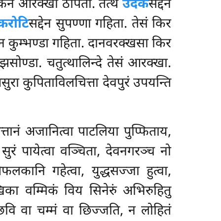
सक्केन आरक्खा ठपिता. तत्थ
उदक
सद्देन
करोटि
सद्देन सुपण्णा गहिता. तेसं किर
देन कुम्भण्डा गहिता. दानवरक्खसा किर
झसोण्डा. चतुत्थालिन्दे तेसं आरक्खा.
सुरा कुपिताविलचित्ता देवपुरं उपयन्ति
तानं अजानित्वा पाटलिया पुप्फिताय,
ं
सुरं पायेत्वा वञ्चिता, देवनगरञ्च नो
लकानि गहेत्वा, युद्धसज्जा हुत्वा,
मक्खिका वम्मिकं विय सिनेरुं अभिरुहितु
 छवि वा चम्मं वा छिज्जति, न लोहितं