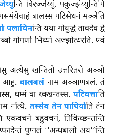
ेय्यु
न्ति विरज्जेय्युं. पकुज्झेय्युन्तिपि
उपसमंयेवाहं
बालस्स पटिसेधनं मञ्ञेति
यो पलायिन
न्ति यथा गोयुद्धे तावदेव द्वे
ब्बो गोगणो भिय्यो अज्झोत्थरति. एवं
सु अत्थेसु खन्तितो उत्तरितरो अञ्ञो
मं आहु.
बालबलं
नाम अञ्ञाणबलं. तं
स्स, धम्मं वा रक्खन्तस्स.
पटिवत्ता
ति
 नाम नत्थि.
तस्सेव तेन पापियो
ति तेन
ति एकवचने बहुवचनं, तिकिच्छन्तन्ति
फादेन्तं पुग्गलं ‘‘अन्धबालो अय’’न्ति