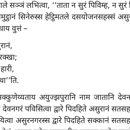
ाले सञ्ञं लभित्वा, ‘‘ताता न सुरं पिविम्ह, न सुर
ठानं सिनेरुस्स हेट्ठिमतले दसयोजनसहस्सं असुरभव
य वुत्तं –
ुरानं,
रक्खा;
हारी,
था’’ति.
 असक्कुणेय्यताय अयुज्झपुरानि नाम जातानि द
 देवनगरं पविसित्वा द्वारे पिदहिते असुरानं सतस
यित्वा असुरनगरस्स द्वारे पिदहिते सक्कानं सतसह