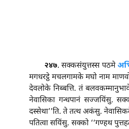
२४७
. सक्कसंयुत्तस्स
पठमे
अभि
मगधरट्ठे मचलगामके मघो नाम माणवो हुत
देवलोके निब्बत्ति. तं बलवकम्मानुभा
नेवासिका गन्धपानं सज्जयिंसु. सक
दस्सेथा’’ति. ते तत्थ अकंसु. नेवासिक
पतित्वा सयिंसु. सक्को ‘‘गण्हथ पुत्तह