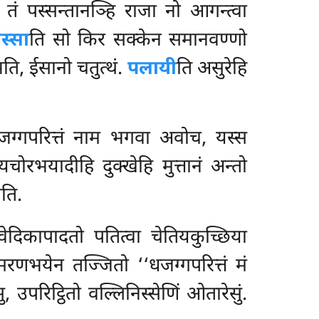
 तं पस्सन्तानञ्हि राजा नो आगन्त्वा
स्सा
ति सो किर सक्केन समानवण्णो
ि, ईसानो चतुत्थं.
पलायी
ति असुरेहि
जग्गपरित्तं नाम भगवा अवोच, यस्स
रभयादीहि दुक्खेहि मुत्तानं अन्तो
भति.
ेदिकापादतो पतित्वा चेतियकुच्छिया
मरणभयेन तज्जितो ‘‘धजग्गपरित्तं मं
, उपरिट्ठितो वल्लिनिस्सेणिं ओतारेसुं.