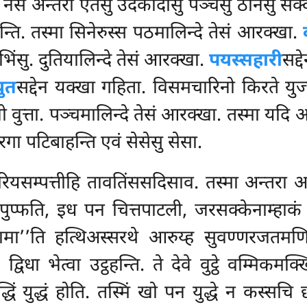
म. नेसं अन्तरा एतेसु उदकादीसु पञ्चसु ठानेसु 
्ति. तस्मा सिनेरुस्स पठमालिन्दे तेसं आरक्खा.
िंसु. दुतियालिन्दे तेसं आरक्खा.
पयस्सहारी
सद्
ुत
सद्देन यक्खा गहिता. विसमचारिनो किरते युज्
ो वुत्ता. पञ्चमालिन्दे तेसं आरक्खा. तस्मा यदि अ
 उरगा पटिबाहन्ति एवं सेसेसु सेसा.
यसम्पत्तीहि तावतिंससदिसाव. तस्मा अन्तरा अत्
ो पुप्फति, इध पन चित्तपाटली, जरसक्केनाम्हाक
्सामा’’ति हत्थिअस्सरथे आरुय्ह सुवण्णरजतमणिफ
द्विधा भेत्वा उट्ठहन्ति. ते देवे वुट्ठे वम्मिक
िं युद्धं होति. तस्मिं खो पन युद्धे न कस्सचि