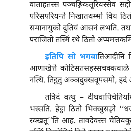
वाताहतस्स पञ्चङ्गिकतूरियस्सेव
सद्
परिसपरियन्ते निखातथम्भो विय ठि
समानायुको दुतियं आसनं लभति. त
पराजितो तस्मिं रथे ठितो अप्पमत्तकम
इतिपि सो भगवा
तिआदीनि विस
आणाखेत्ते कोटिसतसहस्सचक्कवाळे आ
नत्थि. तिट्ठतु अञ्ञदुक्खवूपसमो, इद
तत्रिदं वत्थु – दीघवापिचेतिय
भस्सति. हेट्ठा ठितो भिक्खुसङ्घो 
रक्खतू’’ति आह. तावदेवस्स चेतियकुच्छि