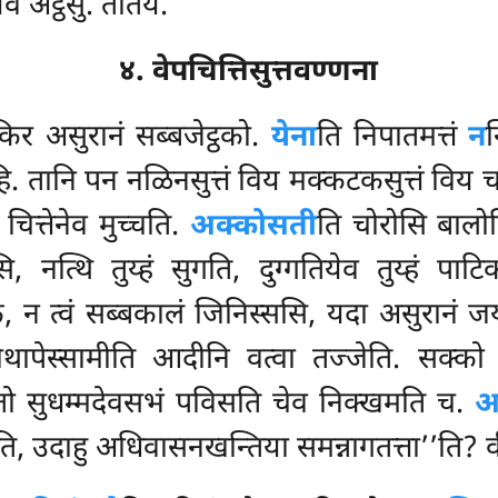
ेव अट्ठंसु. ततियं.
४. वेपचित्तिसुत्तवण्णना
िर असुरानं सब्बजेट्ठको.
येना
ति निपातमत्तं
न
न
ेहि. तानि पन नळिनसुत्तं विय मक्कटकसुत्तं विय 
 चित्तेनेव मुच्चति.
अक्कोसती
ति चोरोसि बालोस
, नत्थि तुय्हं सुगति, दुग्गतियेव तुय्हं पाट
 न त्वं सब्बकालं जिनिस्ससि, यदा असुरानं जयो
ा पोथापेस्सामीति आदीनि वत्वा तज्जेति. सक
्तो सुधम्मदेवसभं पविसति
चेव निक्खमति च.
अ
, उदाहु अधिवासनखन्तिया समन्नागतत्ता’’ति? व