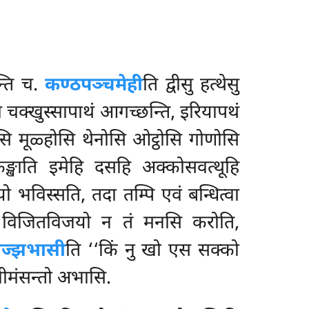
्ति च.
कण्ठपञ्चमेही
ति द्वीसु हत्थेसु
च चक्खुस्सापाथं आगच्छन्ति, इरियापथं
ि मूळ्होसि थेनोसि ओट्ठोसि गोणोसि
िकङ्खाति इमेहि दसहि अक्कोसवत्थूहि
 भविस्सति, तदा तम्पि एवं बन्धित्वा
्को विजितविजयो न तं मनसि करोति,
ज्झभासी
ति ‘‘किं नु खो एस सक्को
ीमंसन्तो अभासि.