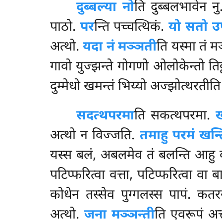
दुब्बल्या नो
ति दुब्बलभावेन न
पाठो.
पर
न्ति पच्चत्थिकं.
यो सतो उ
अत्थो.
यदा नं मञ्ञती
ति यस्मा तं 
गावो युज्झन्ते गोगणो ओलोकेन्तो ति
दुम्मेधो खमन्तं भिय्यो अज्झोत्थरतीति
सदत्थपरमा
ति सकत्थपरमा.
ख
अत्थो न विज्जति.
तमाहु परमं खन्
यस्स बलं, अबलमेव
तं बलन्ति आहु 
पटिप्फरित्वा वत्ता, पटिप्फरित्वा वा 
कोधेन तस्सेव पुग्गलस्स पापं. कत
अत्थो.
जना मञ्ञन्ती
ति एवरूपं अत्त