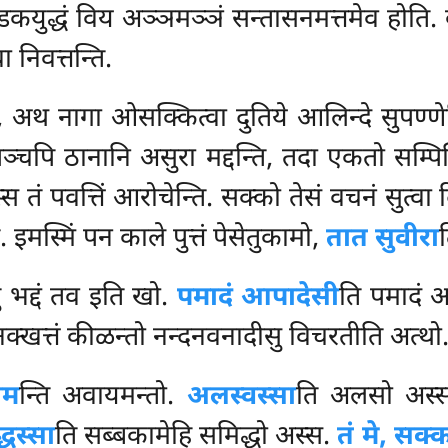
्डकयुद्धं विय अञ्ञमञ्ञं सन्तासनमत्तमेव
होति.
वा निवत्तन्ति.
 अथ नागा ओसक्कित्वा दुतिये आलिन्दे सुपण्णेहि
पञ्चपि
ठानानि असुरा मद्दन्ति, तदा एकतो सम्प
्स तं पवत्तिं आरोचेन्ति. सक्को तेसं वचनं सुत्व
. इमस्मिं पन काले पुत्तं पेसेतुकामो,
तात सुवीरा
ु भद्दं तव इति खो.
पमादं आपादेसी
ति पमादं अ
नक्खत्तं कीळन्तो नन्दनवनादीसु विचरतीति अत्थो
ाम
न्ति अवायमन्तो.
अलस्वस्सा
ति अलसो अस्
धस्सा
ति सब्बकामेहि समिद्धो अस्स.
तं मे, सक्