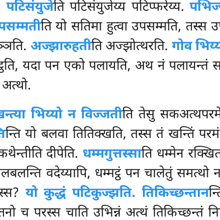
ु.
पटिसंयुजे
ति पटिसंयुजेय्य पटिप्फरेय्य.
पभिज्ज
पसम्मती
ति यो सतिमा हुत्वा उपसम्मति, तस्स 
मञ्ञति.
अज्झारुहती
ति अज्झोत्थरति.
गोव भिय्
ट्ठति, यदा पन एको पलायति, अथ नं पलायन्तं स
 अत्थो.
न्त्या भिय्यो न विज्जती
ति तेसु सकअत्थपरमे
ति
न्ति यो बलवा तितिक्खति, तस्स तं खन्तिं पर
कथेन्तीति दीपेति.
धम्मगुत्तस्सा
ति धम्मेन रक्खित
बालबलन्ति वदेय्यापि, धम्मट्ठं पन चालेतुं समत्थो
रस्स?
यो कुद्धं पटिकुज्झति. तिकिच्छन्तान
न्
नो च परस्स चाति उभिन्नं अत्थं तिकिच्छन्तं निप्