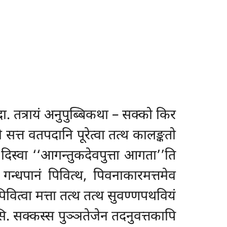
. तत्रायं अनुपुब्बिकथा – सक्को किर
 सत्त वतपदानि पूरेत्वा तत्थ कालङ्कतो
 दिस्वा ‘‘आगन्तुकदेवपुत्ता आगता’’ति
न्धपानं पिवित्थ, पिवनाकारमत्तमेव
िवित्वा मत्ता तत्थ तत्थ सुवण्णपथवियं
पेसि. सक्कस्स पुञ्ञतेजेन तदनुवत्तकापि