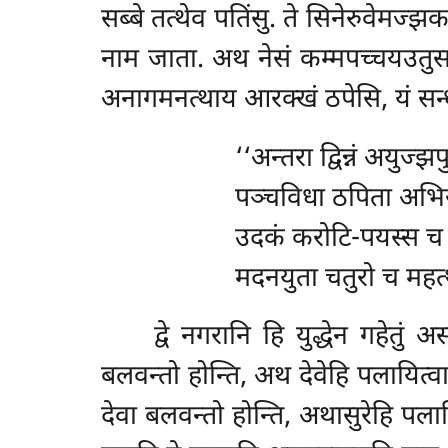
सब्बे तत्थेव पतिंसु. ते सिनेरुवेमज्झक
नाम जाता. अथ नेसं कम्मपच्चयउतुसमुट्
अनागमनत्थाय आरक्खं ठपेसि, यं सन्धा
‘‘अन्तरा द्विन्नं अयुज्झप
पञ्चविधा ठपिता अभि
उदकं करोटि-पयस्स च 
मदनयुता चतुरो च महत्
द्वे
नगरानि हि युद्धेन गहेतुं
बलवन्तो होन्ति, अथ देवेहि पलायित्वा
देवा बलवन्तो होन्ति, अथासुरेहि पला