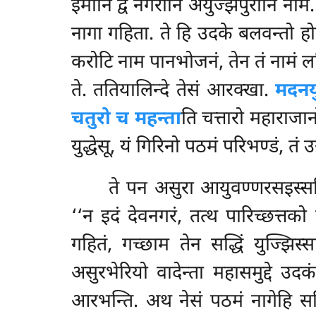
इमानि द्वे नगरानि अयुज्झपुरानि ना
नागा गहिता. ते हि उदके बलवन्तो होन
करोटि नाम पानभोजनं, तेन तं नामं लभ
ते. ततियालिन्दे तेसं आरक्खा.
मदनय
चतुरो च महन्ता
ति चत्तारो महाराजान
युद्धेसू, यं गिरिनो पठमं परिभण्डं, तं
ते पन असुरा आयुवण्णरसइस्सरि
‘‘न इदं देवनगरं, तत्थ पारिच्छत्तक
गहितं, गच्छाम तेन सद्धिं युज्झिस
असुरभेरियो वादेन्ता महासमुद्दे उदकं 
आरभन्ति. अथ नेसं पठमं नागेहि सद्ध