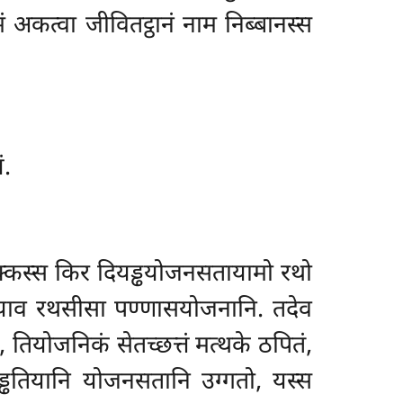
ं अकत्वा जीवितट्ठानं नाम निब्बानस्स
ं.
्कस्स किर दियड्ढयोजनसतायामो रथो
 याव रथसीसा पण्णासयोजनानि. तदेव
 तियोजनिकं सेतच्छत्तं मत्थके ठपितं,
अड्ढतियानि योजनसतानि उग्गतो, यस्स