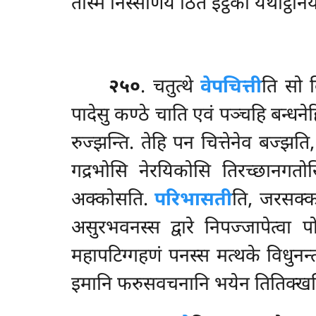
तस्मिं निस्सेणियं ठिते इट्ठका यथाट्ठानेय
२५०
. चतुत्थे
वेपचित्ती
ति सो क
पादेसु कण्ठे चाति एवं पञ्चहि बन्धन
रुज्झन्ति. तेहि पन चित्तेनेव बज्झति,
गद्रभोसि नेरयिकोसि तिरच्छानगतोसि
अक्कोसति.
परिभासती
ति, जरसक्क,
असुरभवनस्स द्वारे निपज्जापेत्व
महापटिग्गहणं पनस्स मत्थके विधुनन
इमानि फरुसवचनानि भयेन तितिक्खति