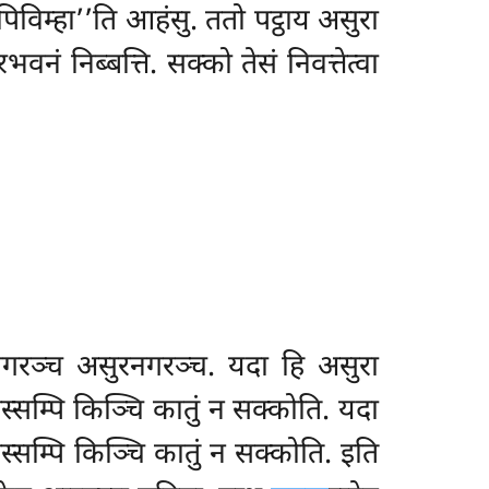
ं पिविम्हा’’ति आहंसु. ततो पट्ठाय असुरा
नं निब्बत्ति. सक्को तेसं निवत्तेत्वा
ेवनगरञ्च असुरनगरञ्च. यदा हि असुरा
हस्सम्पि किञ्चि कातुं न सक्कोति. यदा
स्सम्पि किञ्चि कातुं न सक्कोति. इति