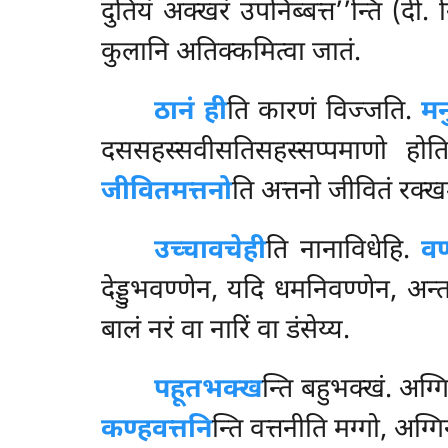
दुतियं अक्खरं उपनिब्बत्त’’न्ति (दी
कुलानि अतिक्कमित्वा जातं.
ठानं ही
ति कारणं विज्जति.
मन
दससहस्सवीसतिसहस्सप्पमाणो होत
जीवितमत्तनो
ति अत्तनो जीवितं रक्खमा
उच्चावचेही
ति नानाविधेहि.
वण
देड्डुभवण्णेन, यदि धमनिवण्णेन, 
बालं नरं वा नारिं वा डंसेय्य.
पहूतभक्ख
न्ति बहुभक्खं. अग्
कण्हवत्तनि
न्ति वत्तनीति मग्गो, अग्