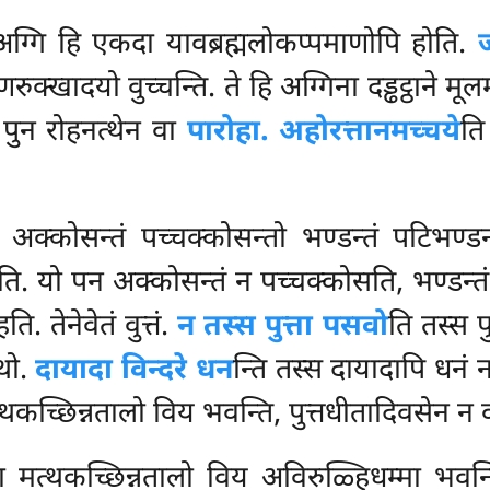
. अग्गि हि एकदा यावब्रह्मलोकप्पमाणोपि होति.
रुक्खादयो वुच्चन्ति. ते हि अग्गिना दड्ढट्ठाने मूल
ि. पुन रोहनत्थेन वा
पारोहा. अहोरत्तानमच्चये
ति
 अक्कोसन्तं पच्चक्कोसन्तो भण्डन्तं पटिभण्ड
ति. यो पन अक्कोसन्तं न पच्चक्कोसति, भण्डन्त
ि. तेनेवेतं वुत्तं.
न तस्स पुत्ता पसवो
ति तस्स प
्थो.
दायादा विन्दरे धन
न्ति तस्स दायादापि धनं न
त्थकच्छिन्नतालो विय भवन्ति, पुत्तधीतादिवसेन न व
ा मत्थकच्छिन्नतालो विय अविरुळ्हिधम्मा भवन्