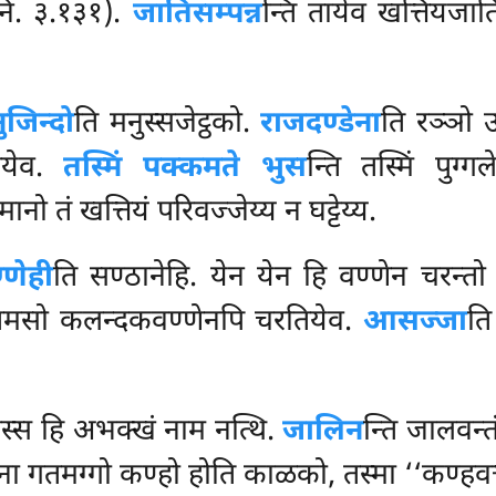
. नि. ३.१३१).
जातिसम्पन्न
न्ति तायेव खत्तियजाति
ुजिन्दो
ति मनुस्सजेट्ठको.
राजदण्डेना
ति रञ्ञो 
ियेव.
तस्मिं पक्कमते भुस
न्ति
तस्मिं पुग
नो तं खत्तियं परिवज्जेय्य न घट्टेय्य.
्णेही
ति सण्ठानेहि. येन येन हि वण्णेन चरन्त
अन्तमसो कलन्दकवण्णेनपि चरतियेव.
आसज्जा
ति
गिस्स हि अभक्खं नाम नत्थि.
जालिन
न्ति जालवन्त
गिना गतमग्गो कण्हो होति काळको, तस्मा ‘‘कण्हवत्