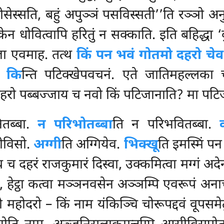
ेस्सति, बहुं अपुञ्ञं पसविस्सती’’ति रञ्ञो अनुक
ेन धोवित्वापि हरितुं न सक्काति. इति बहिद्धा ‘ब
राजा एवमाह. तत्थ
किं पन भवं गोतमो दहरो चेव
्थ
कि
न्ति पटिक्खेपवचनं. एते जातिमहल्लका च
हरो पब्बज्जाय च नवो किं पटिजानाति? मा पटिज
तब्बा.
न परिभोतब्बा
ति न परिभवितब्बा.
ीविसो.
अग्गी
ति अग्गियेव.
भिक्खू
ति इमस्मिं पन
्थ
च दहरं राजकुमारं दिस्वा, उक्कमित्वा मग्गं अदे
्तो, हेट्ठा कत्वा मञ्ञनवसेन अञ्ञम्पि एवरूपं अ
 महोदरो – किं नाम यंकिञ्चि चोरूपद्दवं वूपसमेतु