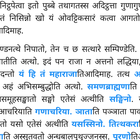
निट्ठपेत्वा इतो पुब्बे तथागतस्स अदिट्ठत्ता गुण
ं निसिन्नो खो यं ओवट्टिकसारं कत्वा आगतो 
दिमाह.
्डनत्थे निपातो, तेन च छ सत्थारे सम्पिण्डेति. 
नातीति अत्थो. इदं पन राजा न अत्तनो लद्धि
नदन्तो
यं हि तं महाराजा
तिआदिमाह. तत्थ
अ
िं अहं अभिसम्बुद्धोति अत्थो.
समणब्राह्मणा
त
समूहसङ्खातो सङ्घो एतेसं अत्थीति
सङ्घिनो
. 
 आचरियाति
गणाचरिया. ञाता
ति पञ्ञाता पाकट
ग्गतो यसो एतेसं अत्थीति
यसस्सिनो. तित्थकरा
ा
ति अस्सुतवतो अन्धबालपुथुज्जनस्स.
पूरणो
ति