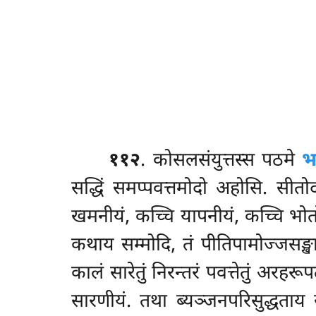
११२
. कोसलसंयुत्तस्स
पठमे
भ
सद्धिं समप्पवत्तमोदो अहोसि. सी
खमनीयं, कच्चि यापनीयं, कच्चि भोतो
कथाय सम्मोदि, तं पीतिपामोज्जसङ्ख
कालं सारेतुं निरन्तरं पवत्तेतुं अर
सारणीयं. तथा ब्यञ्जनपरिसुद्धताय 