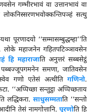
ागुणवसेन गम्भीरभावं वा उत्तानभावं वा
लोकनिस्सरणभवोक्कन्तिपञ्हं सत्थु
यथा पूरणादयो ‘‘सम्मासम्बुद्धम्हा’’ति
या, लोके महाजनेन
गहितपटिञ्ञावसेन
हं हि महाराजा
ति अनुत्तरं सब्बसेट्ठं
ि
पब्बज्जूपगमनेन
समणा, जातिवसेन
स्वेव गणो एतेसं अत्थीति
गणिनो
.
ा. ‘‘अप्पिच्छा सन्तुट्ठा अप्पिच्छताय
ति लद्धिकरा.
साधुसम्मता
ति ‘‘सन्तो
आदीनि तेसं नामगोत्तानि.
पूरणो
ति हि