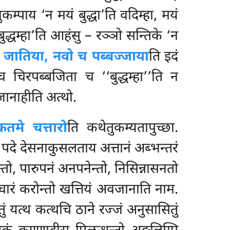
म्पाय ‘न मयं बुद्धा’ति वदिम्हा, मयं
ुद्धम्हा’ति
आहंसु – रञ्ञो सन्तिके ‘न
 जातिया, नवो च पब्बज्जाया
ति इदं
 चिरपब्बजिता च ‘‘बुद्धम्हा’’ति न
ानाहीति अत्थो.
कतमे चत्तारो
ति कथेतुकम्यतापुच्छा.
 पदे देसनाकुसलताय अत्तानं अब्भन्तरं
न्तो, पारुपनं अनपनेन्तो, निसिन्नासनतो
नाचारं करोन्तो खत्तियं अवजानाति नाम.
ं यत्थ कत्थचि ठाने रज्जं अनुसासितुं