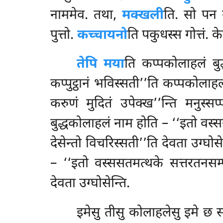
नाममेव. तथा,
मक्खली
ति. सो पन 
पुत्तो.
कच्चायनो
ति पकुधस्स गोत्तं.
तेपि मया
ति कप्पकोलाहलं बु
कप्पुट्ठानं भविस्सती’’ति कप्पकोलाह
करुणं मुदितं उपेक्ख’’न्ति मनुस्सप
बुद्धकोलाहलं नाम होति – ‘‘इतो वस्ससह
देसेन्तो विचरिस्सती’’ति देवता उग्घ
– ‘‘इतो वस्ससतमत्थके सत्तरतनसम्पन
देवता उग्घोसेन्ति.
इमेसु तीसु कोलाहलेसु इमे छ सत