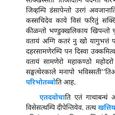
सक्खिस्सती’’तिआदीनि वदन्तो परिभ
जिव्हम्पि डंसापेन्तो उरगं अवजान
कस्सचिदेव काये विसं फरितुं सक्ख
कीळन्तो भण्डुक्खलिकाय खिपन्तो च
वतायं अग्गि कतरं नु खो यागुभत्तं
दहरसामणेरम्पि पन दिस्वा उक्कमित्व
वतायं सामणेरो महाकण्ठो महोदरो यं
सङ्घत्थेरकाले मनापो भविस्सती’’ति
परिभोतब्बो
ति आह.
एतदवोचा
ति एतं गाथाबन्धं 
विसेसत्थम्पि दीपेन्तियेव. तत्थ
खत्ति