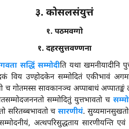
३. कोसलसंयुत्तं
१. पठमवग्गो
१. दहरसुत्तवण्णना
गवता सद्धिं सम्मोदी
ति यथा खमनीयादीनि पुच
तोदकं विय उण्होदकेन सम्मोदितं एकीभावं अग
 च गोतमस्स सावकानञ्च अप्पाबाधं अप्पातङ्कं 
ातसम्मोदजननतो सम्मोदितुं युत्तभावतो च
सम्मो
हरूपतो सरितब्बभावतो च
सारणीयं
. सुय्यमानसुखत
सम्मोदनीयं, अत्थपरिसुद्धताय सारणीयन्ति एवं