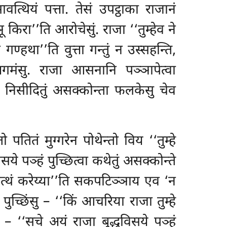
वत्थियं पत्ता. तेसं उपट्ठाका राजानं
िरा’’ति आरोचेसुं. राजा ‘‘तुम्हेव ने
 गण्हथा’’ति वुत्ता गन्तुं न उस्सहन्ति,
 अगमंसु. राजा आसनानि पञ्ञापेत्वा
सु निसीदितुं असक्कोन्ता फलकेसु चेव
पतितं मुग्गरेन पोथेन्तो विय ‘‘तुम्हे
विसये पञ्हं पुच्छित्वा कथेतुं असक्कोन्ते
 अनत्थं करेय्या’’ति सकपटिञ्ञाय एव ‘न
पुच्छिंसु – ‘‘किं आचरिया राजा तुम्हे
यं – ‘‘सचे अयं राजा बुद्धविसये पञ्हं