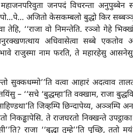
ा महाजनपरिवुता जनपदं विचरन्ता अनुपुब्बेन सा
पो…पे… अजितो केसकम्बलो बुद्धो किर सब्बञ्ञू क
त्वा तेहि, ‘‘राजा वो निमन्तेति. रञ्ञो गेहे भिक्खं
चित्तानुरक्खणत्थाय अधिवासेत्वा सब्बे एकतोव
्तभावे राजुस्मा नाम फरति, ते महारहेसु आसने
न्तो सुक्कधम्मो’’ति वत्वा आहारं अदत्वाव तालतो 
िन्तयिंसु – ‘‘सचे ‘बुद्धम्हा’ति वक्खाम, राजा बुद्ध
वा आहिण्डथा’ति जिव्हम्पि छिन्दापेय्य, अञ्ञम्पि
हतो निकड्ढापेसि. ते राजघरतो निक्खन्ते उपट्ठाका 
ी’’ति? राजा ‘‘बुद्धा तुम्हे’’ति पुच्छि, ततो म