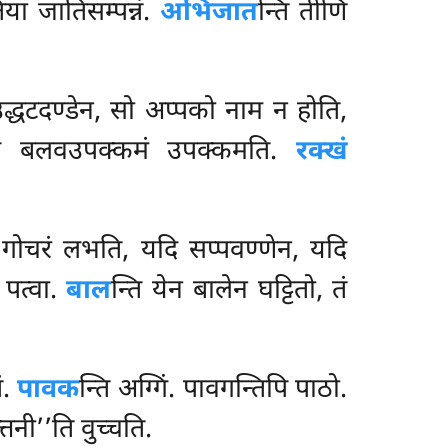
या जातिसम्पन्नं.
अभिजात
न्ति तीणि
उद्धटदण्डेन, सो अप्पको नाम न होति,
्गले बलवउपक्कमं उपक्कमति.
रक्खं
ो गोचरं लभति, यदि सप्पवण्णेन, यदि
 पत्वा.
बाल
न्ति येन बालेन घट्टितो, तं
ं.
पावक
न्ति
अग्गिं. पावगन्तिपि पाठो.
तनी’’ति वुच्चति.