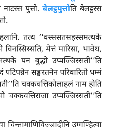
 नाटस्स पुत्तो.
बेलट्ठपुत्तो
ति बेलट्ठस्स
्तो.
हलानि. तत्थ ‘‘वस्ससतसहस्समत्थके
विनस्सिस्सति, मेत्तं मारिसा, भावेथ,
मत्थके पन बुद्धो उप्पज्जिस्सती’’ति
ं पटिपन्नेन सङ्घरतनेन परिवारितो धम्मं
स्सती’’ति चक्कवत्तिकोलाहलं नाम होति
गमो चक्कवत्तिराजा उप्पज्जिस्सती’’ति
ा चिन्तामाणिविज्जादीनि उग्गण्हित्वा