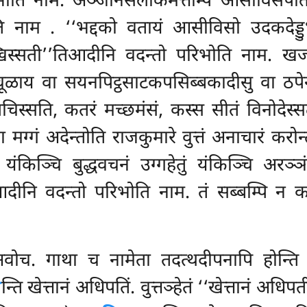
ोति नाम. अञ्जनिसलाकमत्तम्पि आसीविसपोतकं 
ाति नाम
. ‘‘भद्दको वतायं आसीविसो उदकदेड्डु
िस्सती’’तिआदीनि वदन्तो परिभोति नाम. खज्जोप
ूळाय वा सयनपिट्ठसाटकपसिब्बकादीसु वा ठपेन्
 पचिस्सति, कतरं मच्छमंसं, कस्स सीतं विनोदेस
ा मग्गं अदेन्तोति
राजकुमारे वुत्तं अनाचारं करो
किञ्चि बुद्धवचनं उग्गहेतुं यंकिञ्चि अरञ्ञं
आदीनि वदन्तो परिभोति नाम. तं सब्बम्पि न कात
अवोच. गाथा च नामेता तदत्थदीपनापि होन्ति वि
य
न्ति खेत्तानं अधिपतिं. वुत्तञ्हेतं ‘‘खेत्तानं अधिप