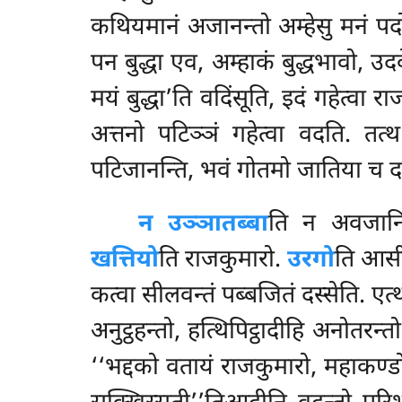
कथियमानं अजानन्तो अम्हेसु मनं पदोस
पन बुद्धा एव, अम्हाकं बुद्धभावो, उदक
मयं बुद्धा’ति वदिंसूति, इदं गहेत्वा 
अत्तनो पटिञ्ञं गहेत्वा वदति. तत
पटिजानन्ति, भवं गोतमो जातिया च द
न उञ्ञातब्बा
ति न अवजानि
खत्तियो
ति राजकुमारो.
उरगो
ति आस
कत्वा सीलवन्तं पब्बजितं दस्सेति. एत
अनुट्ठहन्तो, हत्थिपिट्ठादीहि अनोतरन
‘‘भद्दको वतायं राजकुमारो, महाकण्डो