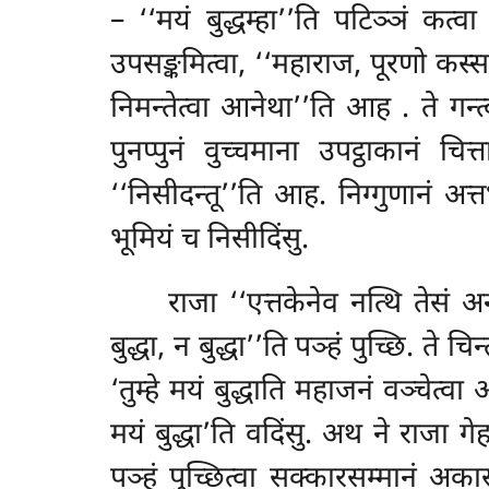
– ‘‘मयं बुद्धम्हा’’ति पटिञ्ञं कत्व
उपसङ्कमित्वा, ‘‘महाराज, पूरणो कस्स
निमन्तेत्वा आनेथा’’ति आह
. ते गन्
पुनप्पुनं वुच्चमाना उपट्ठाकानं 
‘‘निसीदन्तू’’ति आह. निग्गुणानं अत
भूमियं च निसीदिंसु.
राजा ‘‘एत्तकेनेव नत्थि तेसं अ
बुद्धा, न बुद्धा’’ति पञ्हं पुच्छि. ते च
‘तुम्हे मयं बुद्धाति महाजनं वञ्चेत्
मयं बुद्धा’ति वदिंसु. अथ ने राजा गे
पञ्हं पुच्छित्वा सक्कारसम्मानं अकास