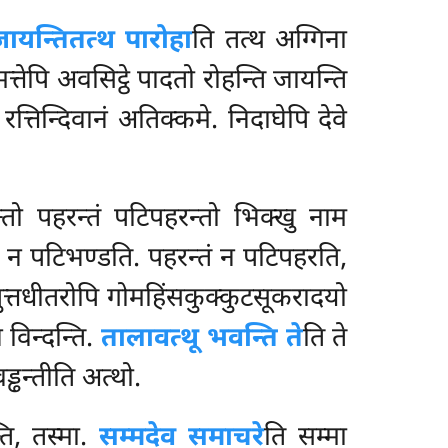
जायन्ति
तत्थ पारोहा
ति तत्थ अग्गिना
मत्तेपि अवसिट्ठे पादतो रोहन्ति जायन्ति
 रत्तिन्दिवानं अतिक्कमे. निदाघेपि देवे
न्तो पहरन्तं पटिपहरन्तो भिक्खु नाम
ं न पटिभण्डति. पहरन्तं न पटिपहरति,
ुत्तधीतरोपि गोमहिंसकुक्कुटसूकरादयो
 विन्दन्ति.
तालावत्थू भवन्ति ते
ति ते
ड्ढन्तीति अत्थो.
ति, तस्मा.
सम्मदेव समाचरे
ति सम्मा