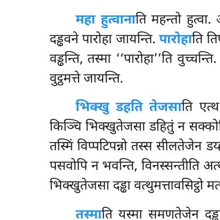
महा हुत्वाना
ति महन्तो हुत्वा
दड्ढवने पारोहा जायन्ति.
पारोहा
ति तिण
वड्ढन्ति, तस्मा ‘‘पारोहा’’ति वुच्चन्त
वुट्ठमत्ते जायन्ति.
भिक्खु डहति तेजसा
ति एत्थ
किञ्चि भिक्खुतेजसा डहितुं न सक्को
तस्मिं विप्पटिपन्नो तस्स सीलतेजेन डय्हत
पसवोपि न भवन्ति, विनस्सन्तीति अत
भिक्खुतेजसा दड्ढा वत्थुमत्तावसिट्ठो म
तस्मा
ति
यस्मा समणतेजेन दड्ढ