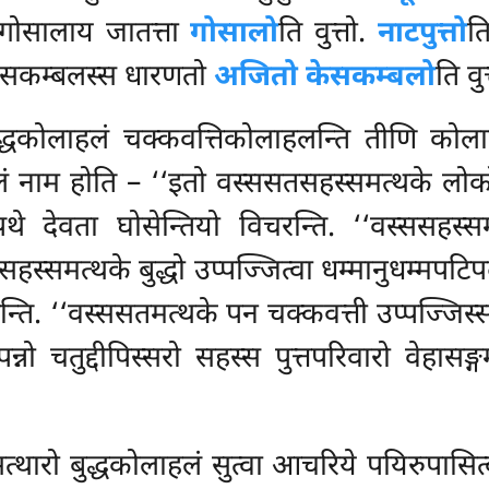
गोसालाय जातत्ता
गोसालो
ति वुत्तो.
नाटपुत्तो
ति
 केसकम्बलस्स धारणतो
अजितो केसकम्बलो
ति वुत
द्धकोलाहलं चक्कवत्तिकोलाहलन्ति तीणि कोला
लं नाम होति – ‘‘इतो वस्ससतसहस्समत्थके लोको 
्पथे देवता घोसेन्तियो विचरन्ति. ‘‘वस्ससहस्स
स्समत्थके बुद्धो उप्पज्जित्वा धम्मानुधम्मपटिपद
ोसेन्ति. ‘‘वस्ससतमत्थके पन चक्कवत्ती उप्पज्जि
्नो चतुद्दीपिस्सरो
सहस्स पुत्तपरिवारो वेहासङ्
्थारो बुद्धकोलाहलं सुत्वा आचरिये पयिरुपासित्व