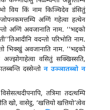
कण्णादीसु पिळन्धन्तो अङ्गुलिम्पि
भो विय किं नाम किञ्चिदेव डंसितुं
नकमत्तम्पि अग्गिं गहेत्वा हत्थेन
तो अग्गिं अवजानाति नाम. ‘‘भद्दको
्सती’’तिआदीनि वदन्तो परिभोति नाम.
न्तो भिक्खुं अवजानाति नाम. ‘‘भद्दको
 अज्झोगाहेत्वा वसितुं सक्खिस्सति,
ब्बन्ति दस्सेन्तो
न उञ्ञातब्बो न
सेसत्थदीपनापि, तत्रिमा तदत्थम्पि
तीति खो, वासेट्ठ, ‘खत्तियो खत्तियो’त्वेव