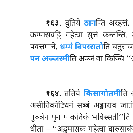
१६३
. दुतिये
ठान
न्ति अरहत्तं
कप्पासवट्टिं गहेत्वा सुत्तं कन्तन्ति
पवत्तमाने.
धम्मं विपस्सतो
ति चतुसच्
पन अञ्ञस्मी
ति अञ्ञं वा किञ्चि ‘‘
१६४
. ततिये
किसागोतमी
ति 
असीतिकोटिधनं सब्बं अङ्गाराव जातं
पुञ्ञेन पुन पाकतिकं भविस्सती’’ति 
धीता – ‘‘अड्ढमासकं गहेत्वा दारुसाक