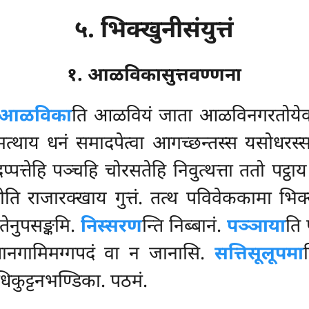
५. भिक्खुनीसंयुत्तं
१. आळविकासुत्तवण्णना
आळविका
ति आळवियं जाता आळविनगरतोयेव 
म्मत्थाय धनं समादपेत्वा आगच्छन्तस्स यसोधर
्पत्तेहि पञ्चहि चोरसतेहि निवुत्थत्ता ततो पट्ठाय
होति राजारक्खाय गुत्तं. तत्थ पविवेककामा भिक
तेनुपसङ्कमि.
निस्सरण
न्ति निब्बानं.
पञ्ञाया
ति
िब्बानगामिमग्गपदं वा न जानासि.
सत्तिसूलूपमा
धिकुट्टनभण्डिका. पठमं.