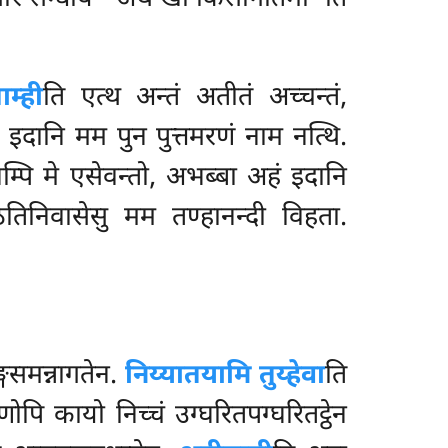
ाम्ही
ति एत्थ
अन्तं अतीतं अच्चन्तं,
ं, इदानि मम पुन पुत्तमरणं नाम नत्थि.
नम्पि मे एसेवन्तो, अभब्बा अहं इदानि
तिनिवासेसु मम तण्हानन्दी विहता.
गसमन्नागतेन.
निय्यातयामि तुय्हेवा
ति
ोपि कायो निच्चं उग्घरितपग्घरितट्ठेन