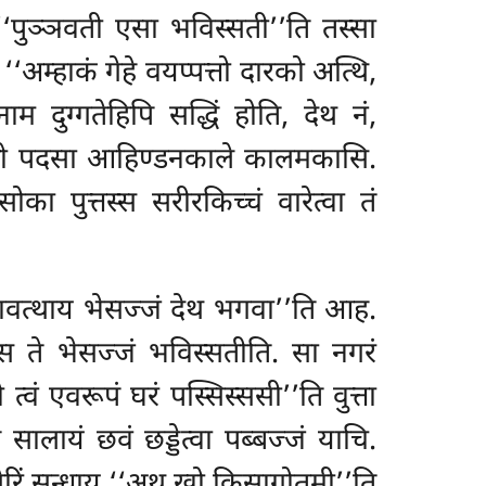
 ‘‘पुञ्ञवती एसा भविस्सती’’ति तस्सा
‘अम्हाकं गेहे वयप्पत्तो दारको अत्थि,
ाम दुग्गतेहिपि सद्धिं होति, देथ नं,
 पुत्तो पदसा आहिण्डनकाले कालमकासि.
वसोका पुत्तस्स सरीरकिच्चं वारेत्वा तं
ोगभावत्थाय भेसज्जं देथ भगवा’’ति आह.
तस्स ते भेसज्जं भविस्सतीति. सा नगरं
 त्वं एवरूपं घरं पस्सिस्ससी’’ति वुत्ता
 सालायं छवं छड्डेत्वा पब्बज्जं याचि.
ं थेरिं सन्धाय ‘‘अथ खो किसागोतमी’’ति