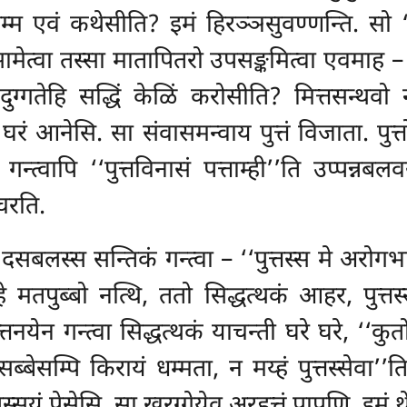
अम्म एवं कथेसीति? इमं हिरञ्ञसुवण्णन्ति. सो
सामेत्वा तस्सा मातापितरो उपसङ्कमित्वा एवमाह – ‘
दुग्गतेहि सद्धिं केळिं करोसीति? मित्तसन्थवो न
वा घरं आनेसि. सा संवासमन्वाय पुत्तं विजाता.
न्त्वापि ‘‘पुत्तविनासं पत्ताम्ही’’ति उप्पन्नबल
चरति.
ा दसबलस्स
सन्तिकं गन्त्वा – ‘‘पुत्तस्स मे अर
ेहे मतपुब्बो नत्थि, ततो सिद्धत्थकं आहर, पुत्
नयेन गन्त्वा सिद्धत्थकं याचन्ती घरे घरे, ‘‘कुतो
बेसम्पि किरायं धम्मता, न मय्हं पुत्तस्सेवा’’ति
पस्सयं पेसेसि. सा खुरग्गेयेव अरहत्तं पापुणि. इम