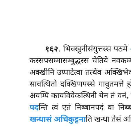
१६२
. भिक्खुनीसंयुत्तस्स
पठमे
कस्सपसम्मासम्बुद्धस्स चेतिये नवक
अक्खीनि उप्पाटेत्वा तत्थेव अक्खिभेदप
सावत्थितो दक्खिणपस्से गावुतमत्ते 
अयम्पि कायविवेकत्थिनी येन तं वनं, 
पद
न्ति त्वं एतं निब्बानपदं वा न
खन्धासं अधिकुट्टना
ति खन्धा तेसं अ