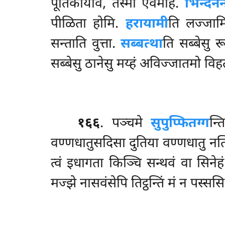
पूतिकायोव, तस्मा एवमाह.
भिन्दने
पीळिता होमि.
हरायामी
ति लज्जा
सन्ताति वुत्ता.
सब्बत्था
ति सब्बेसु र
सब्बेसु ठानेसु मय्हं अविज्जातमो विह
१६६
. पञ्चमे
सुपुप्फितग्ग
न्त
वण्णधातुसदिसा दुतिया वण्णधातु नत
त्वं इधागता किञ्चि सन्थवं वा सिने
मज्झे नासवंसेपि तिट्ठन्तिं मं न पस्सस