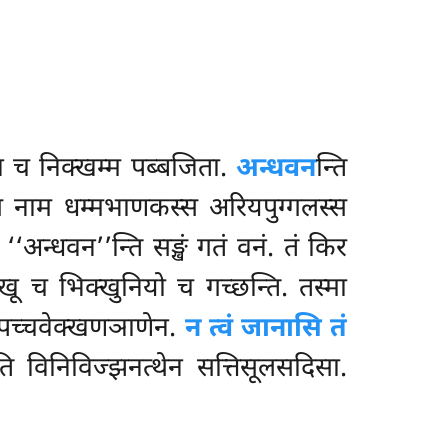
च निक्खम्म पब्बजिता.
अन्धवन
न्ति
स्स नाम धम्मभाणकस्स अरियपुग्गलस्स
 ‘‘अन्धवन’’न्ति सङ्खं गतं वनं. तं किर
्खू च भिक्खुनियो च गच्छन्ति. तस्मा
 पच्चवेक्खणञाणेन.
न त्वं जानासि तं
ति विनिविज्झनत्थेन सत्तिसूलसदिसा.