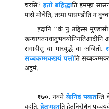
चरसि?
इतो बहिद्धा
ति इमम्हा सासन
पासे मोचेति, तस्मा पासण्डोति न वुच्च
इदानि ‘‘कं नु उद्दिस्स मुण्डास
खन्धायतनधातुभवयोनिगतिआदीनि अभ
रागादीसु वा मारयुद्धे वा अजितो.
स
सब्बकम्मक्खयं पत्तो
ति सब्बकम्मक्ख
अट्ठमं.
१७०
. नवमे
केनिदं पकत
न्ति
वदति.
हेतुभङ्गा
ति हेतुनिरोधेन पच्चय