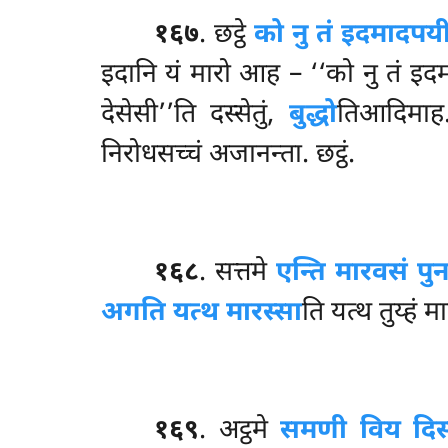
१६७
. छट्ठे
को नु तं इदमादपय
इदानि यं मारो आह
– ‘‘को नु तं इदम
देसेसी’’ति दस्सेतुं,
बुद्धो
तिआदिमाह
निरोधसच्चं अजानन्ता. छट्ठं.
१६८
. सत्तमे
एन्ति मारवसं पुन
अगति यत्थ मारस्सा
ति यत्थ तुय्हं 
१६९
. अट्ठमे
समणी विय दिस