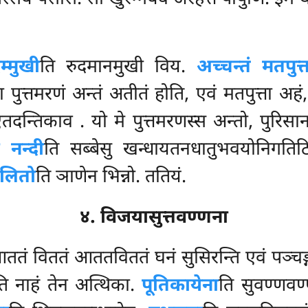
म्मुखी
ति रुदमानमुखी विय.
अच्चन्तं मतपुत्त
ा पुत्तमरणं अन्तं अतीतं होति, एवं मतपुत्ता अह
 एतदन्तिकाव
. यो मे पुत्तमरणस्स अन्तो, पुरिसा
 नन्दी
ति सब्बेसु खन्धायतनधातुभवयोनिगतिठि
लितो
ति ञाणेन भिन्नो. ततियं.
४. विजयासुत्तवण्णना
ततं विततं आततविततं घनं सुसिरन्ति एवं पञ्चङ्
ति नाहं तेन अत्थिका.
पूतिकायेना
ति सुवण्णवण्ण