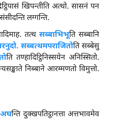
 दिट्ठिपासं खिपन्तीति अत्थो. सासनं पन
संसीदन्ति लग्गन्ति.
दिमाह. तत्थ
सब्बाभिभू
ति सब्बानि
ारनुदो. सब्बत्थमपराजितो
ति सब्बेसु
तो
ति तण्हादिट्ठिनिस्सयेन
अनिस्सितो.
यसङ्खाते निब्बाने आरम्मणतो विमुत्तो.
अघ
न्ति दुक्खपतिट्ठानत्ता अत्तभावमेव