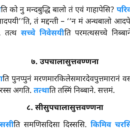
ी
ति को नु मन्दबुद्धि बालो तं एवं गाहापेसि?
परिक
ादपयी’’ति, तं मद्दन्ती – ‘‘न मं अन्धबालो आदपे
. तत्थ
सच्चे निवेसयी
ति परमत्थसच्चे निब्बा
७. उपचालासुत्तवण्णना
ा
ति पुनप्पुनं मरणमारकिलेसमारदेवपुत्तमारानं 
मारस्स अगति.
तत्था
ति तस्मिं निब्बाने. सत्तमं.
८. सीसुपचालासुत्तवण्णना
्ससी
ति समणिसदिसा दिस्ससि.
किमिव चरसि