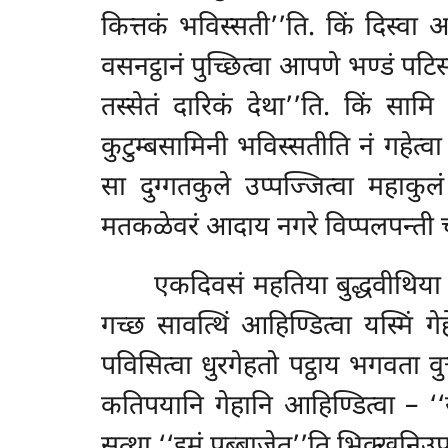
कित्तकं भविस्सती’’ति. किं दिस्वा 
वसनट्ठानं पुच्छित्वा आपणे भण्डं पटि
तस्सेतं दारिकं देथा’’ति. किं सामि 
कुटुम्बसामिनी भविस्सतीति नं गहेत्
सा दुग्गतकुले उप्पज्जित्वा महाकुलं ग
मतकळेवरं आदाय नगरे विप्पलपन्ती 
एकदिवसं महतिया बुद्धवीथिय
गच्छ सावत्थिं आहिण्डित्वा यस्मिं ग
पविसित्वा धुरगेहतो पट्ठाय भगवता वुत्त
कतिपयानि गेहानि आहिण्डित्वा – ‘‘सब्
सत्था ‘‘इमं पब्बाजेतू’’ति भिक्खुनिउ