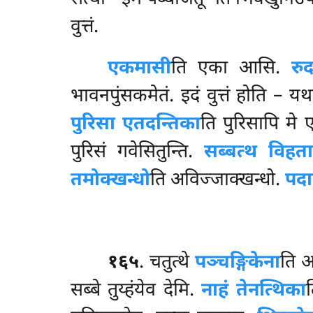
वुत्तं.
एकमासी
ति एका आसि.
रुद
भावनपुंसकमेतं. इदं वुत्तं होति – यथ
पुरिसा एतदन्तिका
ति पुरिसापि मे
पुरिसं गवेसितुन्ति.
सब्बत्थ विहता
तमोक्खन्धो
ति अविज्जाक्खन्धो.
पदा
१६५
. चतुत्थे
पञ्चङ्गिकेना
ति आ
सब्बे तुय्हंयेव देमि.
नाहं तेनत्थिका