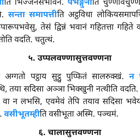
ना
ति भिज्जनसभावेन.
पभङ्गुना
ति चुण्णविचुण
मि.
सन्ता समापत्ती
ति
अट्ठविधा लोकियसमापत
ूपारूपभवेसु, तेसं द्विन्नं भवानं गहितत्ता गहित
तोति वदति. चतुत्थं.
५. उप्पलवण्णासुत्तवण्णना
ि अग्गतो पट्ठाय सुट्ठु पुप्फितं सालरुक्खं.
न 
्थि, तया सदिसा अञ्ञा भिक्खुनी नत्थीति वदति
हं वा न लभसि, एवमेवं तेपि तयाव सदिसा भवेय्य
ि.
वसीभूतम्ही
ति वसीभूता अस्मि. पञ्चमं.
६. चालासुत्तवण्णना