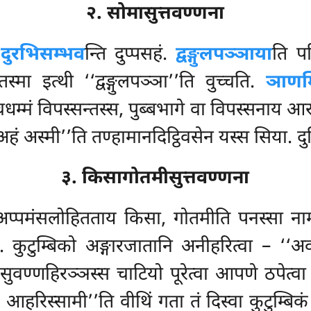
२. सोमासुत्तवण्णना
.
दुरभिसम्भव
न्ति दुप्पसहं.
द्वङ्गुलपञ्ञाया
ति पर
, तस्मा
इत्थी ‘‘द्वङ्गुलपञ्ञा’’ति वुच्चति.
ञाणम्
चधम्मं विपस्सन्तस्स, पुब्बभागे वा विपस्सनाय 
अहं अस्मी’’ति तण्हामानदिट्ठिवसेन यस्स सिया. दुत
३. किसागोतमीसुत्तवण्णना
अप्पमंसलोहितताय किसा, गोतमीति पनस्सा नामं. 
. कुटुम्बिको अङ्गारजातानि अनीहरित्वा
– ‘‘अव
सुवण्णहिरञ्ञस्स चाटियो पूरेत्वा आपणे ठपेत्व
ं आहरिस्सामी’’ति वीथिं गता तं दिस्वा कुटुम्बि