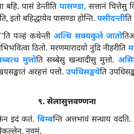
ा बहि. पासं डेन्तीति
पासण्डा,
सत्तानं चित्तेसु
ति, इतो बहिद्धायेव पासण्डा होन्ति.
पसीदन्ती
ति 
ी’’ति पञ्हं कथेन्ती
अत्थि सक्यकुले जातो
तिआ
िभवित्वा ठितो. मरणमारादयो नुदि नीहरीति
म
ब्बत्थ मुत्तो
ति सब्बेसु खन्धादीसु मुत्तो.
असि
यसङ्खातं अरहत्तं पत्तो.
उपधिसङ्खये
ति उपधिसङ्ख
९. सेलासुत्तवण्णना
 केन इदं कतं.
बिम्ब
न्ति अत्तभावं सन्धाय वदति.
वेकल्लेन. नवमं.