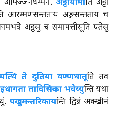
्णं आपज्जनधम्मेन.
अट्टीयामी
ति अट्टा
्ति आरम्मणसन्तताय अङ्गसन्तताय च
े कामभवे अट्ठसु च समापत्तीसूति एतेसु
चत्थि ते दुतिया वण्णधातू
ति तव
.
इधागता तादिसिका भवेय्यु
न्ति यथा
ुं.
पखुमन्तरिकाय
न्ति द्विन्नं अक्खीनं