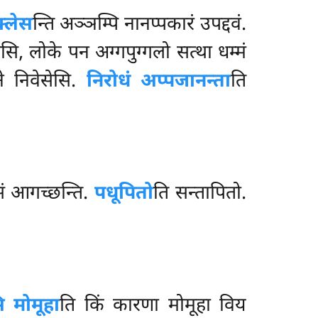
्लेस
न्ति अञ्ञम्पि नानप्पकारं उपद्दवं.
सि, लोके पन अग्गपुग्गलो सत्था धम्मं
ने निवेसेसि.
निरोधं अप्पजानन्ता
ति
वसं आगच्छन्ति.
पधूपितो
ति सन्तापितो.
 मोमूहा
ति किं कारणा मोमूहा विय