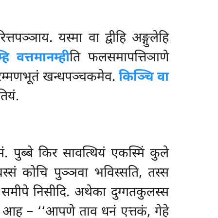
ित्तपञ्ञाय. यस्मा वा द्वीहि अङ्गुलेहि
हि वत्तमानम्ही
ति फलसमापत्तिञाणे
आरम्मणभूतं खन्धपञ्चकमेव.
किञ्चि वा
ियं.
पुब्बे किर सावत्थियं एकस्मिं कुले
स्सं कोचि पुञ्ञवा भविस्सति, तस्स
ा समीपे निसीदि. अथेका दुग्गतकुलस्स
कं आह – ‘‘आपणे ताव धनं एत्तकं, गेहे