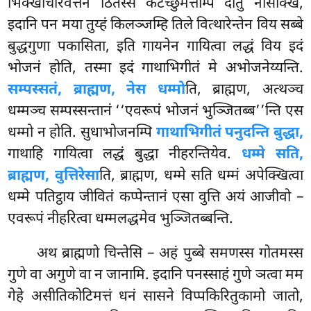
भिक्खाचारवत्तेन ठितस्स कटच्छुमत्तम्पि दातुं नासक्खि,
इदानि पन मया तुय्हं किलञ्जम्हि तिले वित्थारेन्तेन विय सब्बे
बुद्धगुणा पकासिता, इति गायनेन गायित्वा लद्धं विय इदं
भोजनं होति, तस्मा इदं गाथाभिगीतं मे अभोजनेय्यन्ति.
सम्पस्सतं, ब्राह्मण, नेस धम्मो
ति, ब्राह्मण, अत्थञ्च
धम्मञ्च सम्पस्सन्तानं ‘‘एवरूपं भोजनं भुञ्जितब्ब’’न्ति एस
धम्मो न होति. सुधाभोजनम्पि
गाथाभिगीतं पनुदन्ति बुद्धा,
गाथाहि गायित्वा लद्धं बुद्धा नीहरन्तियेव.
धम्मे सति,
ब्राह्मण, वुत्तिरेसा
ति, ब्राह्मण, धम्मे सति धम्मं अपेक्खित्वा
धम्मे पतिट्ठाय जीवितं कप्पेन्तानं एसा वुत्ति अयं आजीवो –
एवरूपं नीहरित्वा धम्मलद्धमेव भुञ्जितब्बन्ति.
अथ ब्राह्मणो चिन्तेसि – अहं पुब्बे समणस्स गोतमस्स
गुणे वा अगुणे वा न जानामि. इदानि पनस्साहं गुणे ञत्वा मम
गेहे असीतिकोटिमत्तं धनं सासने विप्पकिरितुकामो जातो,