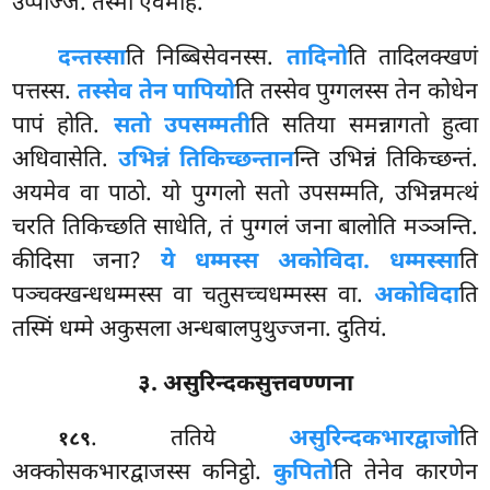
उप्पज्जि. तस्मा एवमाह.
दन्तस्सा
ति निब्बिसेवनस्स.
तादिनो
ति तादिलक्खणं
पत्तस्स.
तस्सेव तेन पापियो
ति तस्सेव पुग्गलस्स तेन कोधेन
पापं होति.
सतो उपसम्मती
ति सतिया समन्नागतो हुत्वा
अधिवासेति.
उभिन्नं तिकिच्छन्तान
न्ति उभिन्नं तिकिच्छन्तं.
अयमेव वा पाठो. यो पुग्गलो सतो उपसम्मति, उभिन्नमत्थं
चरति तिकिच्छति साधेति, तं पुग्गलं जना बालोति मञ्ञन्ति.
कीदिसा जना?
ये धम्मस्स अकोविदा. धम्मस्सा
ति
पञ्चक्खन्धधम्मस्स वा चतुसच्चधम्मस्स वा.
अकोविदा
ति
तस्मिं धम्मे अकुसला अन्धबालपुथुज्जना. दुतियं.
३. असुरिन्दकसुत्तवण्णना
. ततिये
असुरिन्दकभारद्वाजो
ति
१८९
अक्कोसकभारद्वाजस्स कनिट्ठो.
कुपितो
ति तेनेव कारणेन