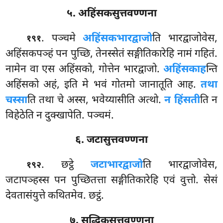
५. अहिंसकसुत्तवण्णना
. पञ्चमे
अहिंसकभारद्वाजो
ति भारद्वाजोवेस,
१९१
अहिंसकपञ्हं पन पुच्छि, तेनस्सेतं सङ्गीतिकारेहि नामं गहितं.
नामेन वा एस अहिंसको, गोत्तेन भारद्वाजो.
अहिंसकाह
न्ति
अहिंसको अहं, इति मे भवं गोतमो जानातूति आह.
तथा
चस्सा
ति तथा चे अस्स, भवेय्यासीति अत्थो.
न हिंसती
ति न
विहेठेति न दुक्खापेति. पञ्चमं.
६. जटासुत्तवण्णना
. छट्ठे
जटाभारद्वाजो
ति भारद्वाजोवेस,
१९२
जटापञ्हस्स पन पुच्छितत्ता सङ्गीतिकारेहि एवं वुत्तो. सेसं
देवतासंयुत्ते कथितमेव. छट्ठं.
७. सुद्धिकसुत्तवण्णना