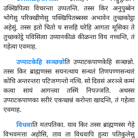
उक्खिपित्वा विचरन्ता उप्पतन्ति. तस्स किर अनुपुब्बेन
भोगेसु परिक्खीणेसु पक्खिपितब्बस्स अभावेन तुच्छकोट्ठा
अहेसुं. तस्स इतो चितो च सत्तहि घरेहि आगता मूसिका ते
तुच्छकोट्ठे पविसित्वा उय्यानकीळं कीळन्ता विय नच्चन्ति, तं
गहेत्वा एवमाह.
उप्पाटकेहि सञ्छन्नो
ति उप्पाटकपाणकेहि सञ्छन्नो.
तस्स किर ब्राह्मणस्स सयनत्थाय सन्थतं तिणपण्णसन्थारं
कोचि अन्तरन्तरा पटिजग्गन्तो नत्थि. सो दिवसं अरञ्ञे कम्मं
कत्वा सायं आगन्त्वा तस्मिं निपज्जति. अथस्स
उप्पाटकपाणका सरीरं एकच्छन्नं करोन्ता खादन्ति, तं गहेत्वा
एवमाह.
विधवा
ति
मतपतिका. याव किर तस्स ब्राह्मणस्स गेहे
विभवमत्ता अहोसि, ताव ता विधवापि हुत्वा पतिकुलेसु