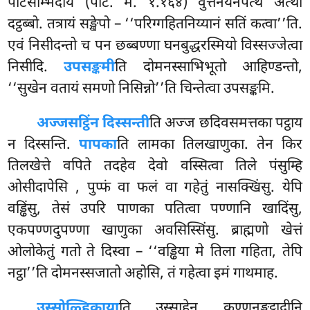
पटिसम्भिदायं (पटि. म. १.१६४) वुत्तनयेनपेत्थ अत्थो
दट्ठब्बो. तत्रायं सङ्खेपो – ‘‘परिग्गहितनिय्यानं सतिं कत्वा’’ति.
एवं निसीदन्तो च पन छब्बण्णा घनबुद्धरस्मियो विस्सज्जेत्वा
निसीदि.
उपसङ्कमी
ति दोमनस्साभिभूतो आहिण्डन्तो,
‘‘सुखेन वतायं समणो निसिन्नो’’ति चिन्तेत्वा उपसङ्कमि.
अज्जसट्ठिं
न दिस्सन्ती
ति अज्ज छदिवसमत्तका पट्ठाय
न दिस्सन्ति.
पापका
ति लामका तिलखाणुका. तेन किर
तिलखेत्ते वपिते तदहेव देवो वस्सित्वा तिले पंसुम्हि
ओसीदापेसि
, पुप्फं वा फलं वा गहेतुं नासक्खिंसु. येपि
वड्ढिंसु, तेसं उपरि पाणका पतित्वा पण्णानि खादिंसु,
एकपण्णदुपण्णा खाणुका अवसिस्सिंसु. ब्राह्मणो खेत्तं
ओलोकेतुं गतो ते दिस्वा – ‘‘वड्ढिया मे तिला गहिता, तेपि
नट्ठा’’ति दोमनस्सजातो अहोसि, तं गहेत्वा इमं गाथमाह.
उस्सोळ्हिकाया
ति उस्साहेन कण्णनङ्गुट्ठादीनि