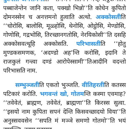
पब्बाजेन्तेन
जानि कता, पक्खो भिन्नो’’ति कोधेन कुपितो
दोमनस्सेन च अनत्तमनो हुत्वाति अत्थो.
अक्कोसती
ति
‘‘चोरोसि, बालोसि, मूळ्होसि, थेनोसि, ओट्ठोसि, मेण्डोसि,
गोणोसि, गद्रभोसि, तिरच्छानगतोसि, नेरयिकोसी’’ति दसहि
अक्कोसवत्थूहि अक्कोसति.
परिभासती
ति ‘‘होतु
मुण्डकसमणक, ‘अदण्डो अह’न्ति करोसि, इदानि ते
राजकुलं गन्त्वा दण्डं आरोपेस्सामी’’तिआदीनि वदन्तो
परिभासति नाम.
सम्भुञ्जती
ति एकतो भुञ्जति.
वीतिहरती
ति कतस्स
पटिकारं करोति.
भगवन्तं खो, गोतम
न्ति कस्मा एवमाह?
‘‘तवेवेतं, ब्राह्मण, तवेवेतं, ब्राह्मणा’’ति किरस्स सुत्वा.
‘‘इसयो नाम कुपिता सपनं देन्ति किसवच्छादयो विया’’ति
अनुस्सववसेन ‘‘सपति मं मञ्ञे समणो गोतमो’’ति भयं