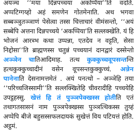
अयञ्च ‘‘मया दिन्नपच्चया अकप्पिया’’ति वदति.
अप्पटिग्गय्हो अहं समणेन गोतमेनाति. अथ भगवा
सब्बञ्ञुतञ्ञाणं पेसेत्वा तस्स चित्ताचारं वीमंसन्तो, ‘‘अयं
सब्बेपि अत्तना दिन्नपच्चये ‘अकप्पिया’ति सल्लक्खेति. यं हि
भोजनं आरब्भ कथा उप्पन्ना, एतदेव न वट्टति, सेसा
निद्दोसा’’ति ब्राह्मणस्स चतुन्नं पच्चयानं दानद्वारं दस्सेन्तो
अञ्ञेन चा
तिआदिमाह. तत्थ
कुक्कुच्चवूपसन्त
न्ति
हत्थकुक्कुच्चादीनं वसेन वूपसन्तकुक्कुच्चं.
अन्नेन
पानेना
ति देसनामत्तमेतं
. अयं पनत्थो – अञ्ञेहि तया
‘‘परिच्चजिस्सामी’’ति सल्लक्खितेहि चीवरादीहि पच्चयेहि
उपट्ठहस्सु.
खेत्तं हि तं पुञ्ञपेक्खस्स होती
ति एतं
तथागतसासनं नाम पुञ्ञपेक्खस्स पुञ्ञत्थिकस्स तुय्हं
अप्पेपि बीजे बहुसस्सफलदायकं सुखेत्तं विय पटियत्तं होति.
अट्ठमं.