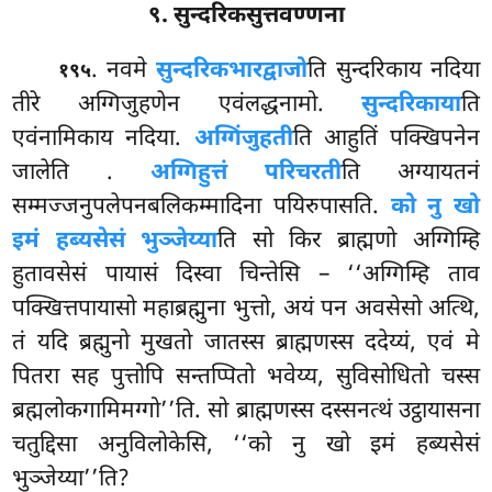
९. सुन्दरिकसुत्तवण्णना
. नवमे
सुन्दरिकभारद्वाजो
ति सुन्दरिकाय नदिया
१९५
तीरे अग्गिजुहणेन एवंलद्धनामो.
सुन्दरिकाया
ति
एवंनामिकाय नदिया.
अग्गिं
जुहती
ति आहुतिं पक्खिपनेन
जालेति
.
अग्गिहुत्तं परिचरती
ति अग्यायतनं
सम्मज्जनुपलेपनबलिकम्मादिना पयिरुपासति.
को नु खो
इमं हब्यसेसं भुञ्जेय्या
ति सो किर ब्राह्मणो अग्गिम्हि
हुतावसेसं पायासं दिस्वा चिन्तेसि – ‘‘अग्गिम्हि ताव
पक्खित्तपायासो महाब्रह्मुना भुत्तो, अयं पन अवसेसो अत्थि,
तं यदि ब्रह्मुनो मुखतो जातस्स ब्राह्मणस्स ददेय्यं, एवं मे
पितरा सह पुत्तोपि सन्तप्पितो भवेय्य, सुविसोधितो चस्स
ब्रह्मलोकगामिमग्गो’’ति. सो ब्राह्मणस्स दस्सनत्थं उट्ठायासना
चतुद्दिसा अनुविलोकेसि, ‘‘को नु खो इमं हब्यसेसं
भुञ्जेय्या’’ति?