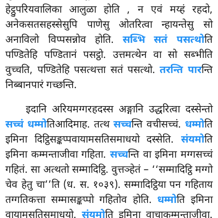
हेट्ठुपरियवालिका आलुळा होति
, न एवं मय्हं रहदो,
अनेकसतसहस्सेसुपि पाणेसु ओतरित्वा न्हायन्तेसु सो
अनाविलो विप्पसन्नोव होति.
सब्भि सतं पसत्थो
ति
पण्डितेहि पण्डितानं पसट्ठो. उत्तमत्थेन वा सो सब्भीति
वुच्चति, पण्डितेहि पसत्थत्ता सतं पसत्थो.
तरन्ति पार
न्ति
निब्बानपारं गच्छन्ति.
इदानि अरियमग्गरहदस्स अङ्गानि उद्धरित्वा दस्सेन्तो
सच्चं धम्मो
तिआदिमाह. तत्थ
सच्च
न्ति वचीसच्चं.
धम्मो
ति
इमिना दिट्ठिसङ्कप्पवायामसतिसमाधयो दस्सेति.
संयमो
ति
इमिना कम्मन्ताजीवा गहिता.
सच्च
न्ति वा इमिना मग्गसच्चं
गहितं. सा अत्थतो सम्मादिट्ठि. वुत्तञ्हेतं – ‘‘सम्मादिट्ठि मग्गो
चेव हेतु चा’’ति (ध. स. १०३९). सम्मादिट्ठिया पन गहिताय
तग्गतिकत्ता सम्मासङ्कप्पो गहितोव होति.
धम्मो
ति इमिना
वायामसतिसमाधयो.
संयमो
ति इमिना वाचाकम्मन्ताजीवा.