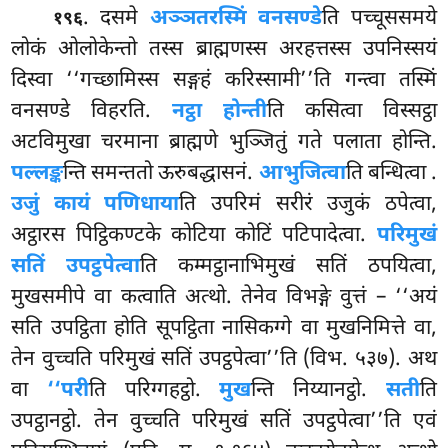
. दसमे
अञ्ञतरस्मिं वनसण्डे
ति पच्चूससमये
१९६
लोकं ओलोकेन्तो तस्स ब्राह्मणस्स अरहत्तस्स उपनिस्सयं
दिस्वा ‘‘गच्छामिस्स सङ्गहं करिस्सामी’’ति गन्त्वा तस्मिं
वनसण्डे विहरति.
नट्ठा होन्ती
ति कसित्वा विस्सट्ठा
अटविमुखा चरमाना ब्राह्मणे भुञ्जितुं गते पलाता होन्ति.
पल्लङ्क
न्ति समन्ततो ऊरुबद्धासनं.
आभुजित्वा
ति बन्धित्वा
.
उजुं कायं पणिधाया
ति उपरिमं सरीरं उजुकं ठपेत्वा,
अट्ठारस पिट्ठिकण्टके कोटिया कोटिं पटिपादेत्वा.
परिमुखं
सतिं उपट्ठपेत्वा
ति कम्मट्ठानाभिमुखं सतिं ठपयित्वा,
मुखसमीपे वा कत्वाति अत्थो. तेनेव विभङ्गे वुत्तं – ‘‘अयं
सति उपट्ठिता होति सूपट्ठिता नासिकग्गे वा मुखनिमित्ते वा,
तेन वुच्चति परिमुखं सतिं उपट्ठपेत्वा’’ति (विभ. ५३७). अथ
वा
‘‘परी
ति परिग्गहट्ठो.
मुख
न्ति निय्यानट्ठो.
सती
ति
उपट्ठानट्ठो. तेन वुच्चति परिमुखं सतिं उपट्ठपेत्वा’’ति एवं