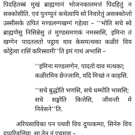
पिदहितब्बं मुखं ब्राह्मणानं भोजनकालमत्तं पिदहितुं न
सक्कोसीति. एवं पुनप्पुनं कथेत्वापि सो निवारेतुं असक्कोन्तो
उस्सीसके ठपितं मण्डलग्गखग्गं
गहेत्वा – ‘‘भोति सचे स्वे
ब्राह्मणेसु निसिन्नेसु तं
मुण्डसमणकं नमस्ससि, इमिना तं
खग्गेन पादतलतो पट्ठाय याव केसमत्थका कळीरं विय
कोट्टेत्वा रासिं करिस्सामी’’ति इमं गाथं अभासि –
‘‘इमिना मण्डलग्गेन, पादतो याव मत्थका;
कळीरमिव छेज्जामि, यदि मिच्छं न काहसि.
‘‘सचे बुद्धोति भणसि, सचे धम्मोति भाससि;
सचे सङ्घोति कित्तेसि, जीवन्ती मे
निवेसने’’ति.
अरियसाविका पन पथवी विय दुप्पकम्पा, सिनेरु विय
दुप्परिवत्तिया. सा तेन नं एवमाह –