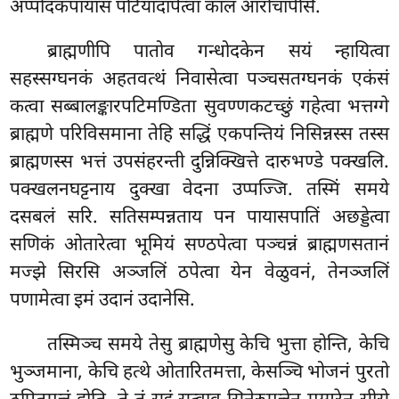
अप्पोदकपायासं पटियादापेत्वा कालं आरोचापेसि.
ब्राह्मणीपि पातोव गन्धोदकेन सयं न्हायित्वा
सहस्सग्घनकं अहतवत्थं निवासेत्वा पञ्चसतग्घनकं एकंसं
कत्वा सब्बालङ्कारपटिमण्डिता
सुवण्णकटच्छुं गहेत्वा भत्तग्गे
ब्राह्मणे
परिविसमाना तेहि सद्धिं एकपन्तियं निसिन्नस्स तस्स
ब्राह्मणस्स भत्तं उपसंहरन्ती दुन्निक्खित्ते दारुभण्डे पक्खलि.
पक्खलनघट्टनाय दुक्खा वेदना उप्पज्जि. तस्मिं समये
दसबलं सरि. सतिसम्पन्नताय पन पायासपातिं अछड्डेत्वा
सणिकं ओतारेत्वा भूमियं सण्ठपेत्वा पञ्चन्नं ब्राह्मणसतानं
मज्झे सिरसि अञ्जलिं ठपेत्वा येन वेळुवनं, तेनञ्जलिं
पणामेत्वा इमं उदानं उदानेसि.
तस्मिञ्च
समये तेसु ब्राह्मणेसु केचि भुत्ता होन्ति, केचि
भुञ्जमाना, केचि हत्थे ओतारितमत्ता, केसञ्चि भोजनं पुरतो