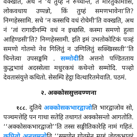
वक्खति, अथ नं ‘ये तुय्हं न रुच्चन्ति, ते मारेतुकामोसि,
लोकवधाय उप्पन्नो, किं तुय्हं समणभावेना’ति?
निग्गहेस्सामि. सचे ‘न कस्सचि वधं रोचेमी’ति वक्खति, अथ
नं ‘त्वं रागादीनम्पि वधं न इच्छसि. कस्मा समणो हुत्वा
आहिण्डसी’ति? निग्गहेस्सामी. इति इमं उभतोकोटिकं पञ्हं
समणो गोतमो नेव गिलितुं न उग्गिलितुं सक्खिस्सती’’ति
चिन्तेत्वा उपसङ्कमि
.
सम्मोदी
ति अत्तनो पण्डितताय
कुद्धभावं अदस्सेत्वा मधुरकथं कथेन्तो सम्मोदि. पञ्हो
देवतासंयुत्ते कथितो. सेसम्पि हेट्ठा वित्थारितमेवाति. पठमं.
२. अक्कोससुत्तवण्णना
. दुतिये
अक्कोसकभारद्वाजो
ति भारद्वाजोव सो,
१८८
पञ्चमत्तेहि पन गाथा सतेहि तथागतं अक्कोसन्तो आगतोति.
‘‘अक्कोसकभारद्वाजो’’ति तस्स सङ्गीतिकारेहि नामं गहितं.
कुपितो अनत्तमनो
ति ‘‘समणेन गोतमेन मय्हं जेट्ठकभातरं