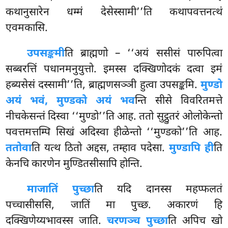
कथानुसारेन धम्मं देसेस्सामी’’ति कथापवत्तनत्थं
एवमकासि.
उपसङ्कमी
ति ब्राह्मणो – ‘‘अयं ससीसं पारुपित्वा
सब्बरत्तिं पधानमनुयुत्तो. इमस्स दक्खिणोदकं दत्वा इमं
हब्यसेसं दस्सामी’’ति, ब्राह्मणसञ्ञी हुत्वा उपसङ्कमि.
मुण्डो
अयं भवं, मुण्डको अयं भव
न्ति सीसे विवरितमत्ते
नीचकेसन्तं दिस्वा ‘‘मुण्डो’’ति आह. ततो सुट्ठुतरं ओलोकेन्तो
पवत्तमत्तम्पि सिखं अदिस्वा हीळेन्तो ‘‘मुण्डको’’ति आह.
ततोवा
ति यत्थ ठितो अद्दस, तम्हाव पदेसा.
मुण्डापि ही
ति
केनचि कारणेन मुण्डितसीसापि होन्ति.
मा
जातिं पुच्छा
ति यदि दानस्स महप्फलतं
पच्चासीससि, जातिं मा पुच्छ. अकारणं हि
दक्खिणेय्यभावस्स जाति.
चरणञ्च पुच्छा
ति अपिच खो