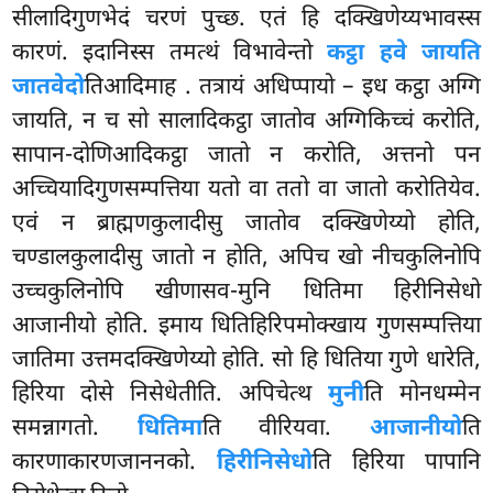
सीलादिगुणभेदं चरणं पुच्छ. एतं हि दक्खिणेय्यभावस्स
कारणं. इदानिस्स तमत्थं विभावेन्तो
कट्ठा हवे जायति
जातवेदो
तिआदिमाह
. तत्रायं अधिप्पायो – इध कट्ठा अग्गि
जायति, न च सो सालादिकट्ठा जातोव अग्गिकिच्चं करोति,
सापान-दोणिआदिकट्ठा जातो न करोति, अत्तनो पन
अच्चियादिगुणसम्पत्तिया यतो वा ततो वा जातो करोतियेव.
एवं न ब्राह्मणकुलादीसु जातोव दक्खिणेय्यो होति,
चण्डालकुलादीसु जातो न होति, अपिच खो नीचकुलिनोपि
उच्चकुलिनोपि खीणासव-मुनि धितिमा हिरीनिसेधो
आजानीयो होति. इमाय धितिहिरिपमोक्खाय गुणसम्पत्तिया
जातिमा उत्तमदक्खिणेय्यो होति. सो हि धितिया गुणे धारेति,
हिरिया दोसे निसेधेतीति. अपिचेत्थ
मुनी
ति मोनधम्मेन
समन्नागतो.
धितिमा
ति वीरियवा.
आजानीयो
ति
कारणाकारणजाननको.
हिरीनिसेधो
ति हिरिया पापानि