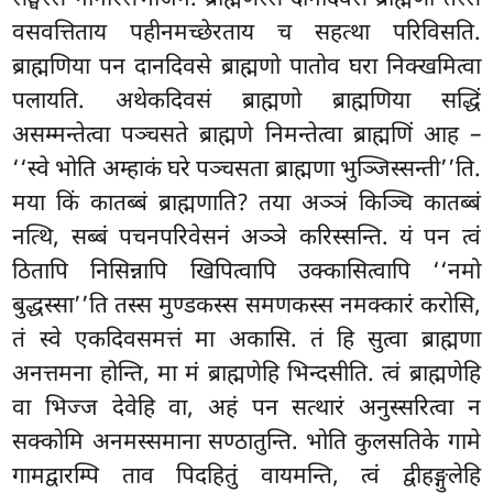
वसवत्तिताय पहीनमच्छेरताय च सहत्था परिविसति.
ब्राह्मणिया पन दानदिवसे ब्राह्मणो पातोव घरा निक्खमित्वा
पलायति. अथेकदिवसं ब्राह्मणो ब्राह्मणिया सद्धिं
असम्मन्तेत्वा पञ्चसते ब्राह्मणे निमन्तेत्वा ब्राह्मणिं आह –
‘‘स्वे भोति अम्हाकं घरे पञ्चसता ब्राह्मणा भुञ्जिस्सन्ती’’ति.
मया किं कातब्बं ब्राह्मणाति? तया अञ्ञं किञ्चि कातब्बं
नत्थि, सब्बं पचनपरिवेसनं अञ्ञे करिस्सन्ति. यं पन त्वं
ठितापि निसिन्नापि खिपित्वापि उक्कासित्वापि ‘‘नमो
बुद्धस्सा’’ति तस्स मुण्डकस्स समणकस्स नमक्कारं करोसि,
तं स्वे एकदिवसमत्तं मा अकासि. तं हि सुत्वा ब्राह्मणा
अनत्तमना होन्ति, मा मं ब्राह्मणेहि भिन्दसीति. त्वं ब्राह्मणेहि
वा भिज्ज देवेहि वा, अहं पन सत्थारं अनुस्सरित्वा न
सक्कोमि अनमस्समाना सण्ठातुन्ति. भोति कुलसतिके गामे
गामद्वारम्पि ताव पिदहितुं वायमन्ति, त्वं द्वीहङ्गुलेहि