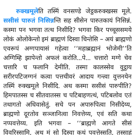
रुक्खमूले
ति तस्मिं वनसण्डे जेट्ठकरुक्खस्स मूले.
ससीसं पारुतं निसिन्न
न्ति सह सीसेन पारुतकायं निसिन्नं.
कस्मा पन भगवा तत्थ निसीदि? भगवा किर पच्चूससमये
लोकं ओलोकेन्तो इमं ब्राह्मणं दिस्वा चिन्तेसि – अयं ब्राह्मणो
एवरूपं अग्गपायासं गहेत्वा ‘‘महाब्रह्मानं भोजेमी’’ति
अग्गिम्हि झापेन्तो अफलं करोति…पे… चत्तारो मग्गे चेव
चत्तारि च फलानि देमीति. तस्मा कालस्सेव वुट्ठाय
सरीरपटिजग्गनं कत्वा पत्तचीवरं आदाय गन्त्वा वुत्तनयेन
तस्मिं रुक्खमूले निसीदि. अथ कस्मा ससीसं पारुपीति?
हिमपातस्स च सीतवातस्स च पटिबाहणत्थं, पटिबलोव एतं
तथागतो अधिवासेतुं. सचे पन अपारुपित्वा
निसीदेय्य,
ब्राह्मणो दूरतोव सञ्जानित्वा निवत्तेय्य, एवं सति कथा
नप्पवत्तेय्य. इति भगवा – ‘‘ब्राह्मणे आगते सीसं
विवरिस्सामि, अथ मं सो दिस्वा कथं पवत्तेस्सति, तस्साहं