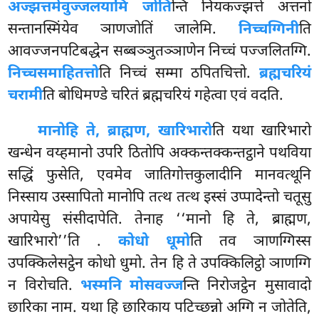
अज्झत्तमेवुज्जलयामि जोति
न्ति नियकज्झत्ते अत्तनो
सन्तानस्मिंयेव ञाणजोतिं जालेमि.
निच्चग्गिनी
ति
आवज्जनपटिबद्धेन सब्बञ्ञुतञ्ञाणेन निच्चं पज्जलितग्गि.
निच्चसमाहितत्तो
ति निच्चं सम्मा ठपितचित्तो.
ब्रह्मचरियं
चरामी
ति बोधिमण्डे चरितं ब्रह्मचरियं गहेत्वा एवं वदति.
मानो
हि ते, ब्राह्मण, खारिभारो
ति यथा खारिभारो
खन्धेन वय्हमानो उपरि ठितोपि अक्कन्तक्कन्तट्ठाने पथविया
सद्धिं फुसेति, एवमेव जातिगोत्तकुलादीनि मानवत्थूनि
निस्साय उस्सापितो मानोपि तत्थ तत्थ इस्सं उप्पादेन्तो चतूसु
अपायेसु संसीदापेति. तेनाह ‘‘मानो हि ते, ब्राह्मण,
खारिभारो’’ति
.
कोधो धूमो
ति तव ञाणग्गिस्स
उपक्किलेसट्ठेन कोधो धुमो. तेन हि ते उपक्किलिट्ठो ञाणग्गि
न विरोचति.
भस्मनि मोसवज्ज
न्ति निरोजट्ठेन मुसावादो
छारिका नाम. यथा हि छारिकाय पटिच्छन्नो अग्गि न जोतेति,