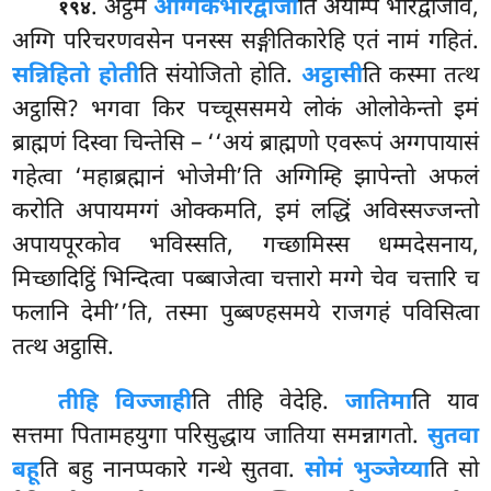
. अट्ठमे
अग्गिकभारद्वाजो
ति अयम्पि भारद्वाजोव,
१९४
अग्गि परिचरणवसेन पनस्स सङ्गीतिकारेहि एतं नामं गहितं.
सन्निहितो होती
ति संयोजितो होति.
अट्ठासी
ति कस्मा तत्थ
अट्ठासि? भगवा किर पच्चूससमये लोकं ओलोकेन्तो इमं
ब्राह्मणं दिस्वा चिन्तेसि – ‘‘अयं ब्राह्मणो एवरूपं अग्गपायासं
गहेत्वा ‘महाब्रह्मानं भोजेमी’ति अग्गिम्हि झापेन्तो अफलं
करोति अपायमग्गं ओक्कमति, इमं लद्धिं अविस्सज्जन्तो
अपायपूरकोव भविस्सति, गच्छामिस्स धम्मदेसनाय,
मिच्छादिट्ठिं भिन्दित्वा पब्बाजेत्वा चत्तारो मग्गे चेव चत्तारि च
फलानि देमी’’ति, तस्मा पुब्बण्हसमये राजगहं पविसित्वा
तत्थ अट्ठासि.
तीहि विज्जाही
ति तीहि वेदेहि.
जातिमा
ति याव
सत्तमा पितामहयुगा परिसुद्धाय जातिया समन्नागतो.
सुतवा
बहू
ति बहु नानप्पकारे गन्थे सुतवा.
सोमं भुञ्जेय्या
ति सो