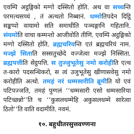
एवम्पि अट्ठङ्गिको मग्गो दस्सितो
होति. अथ वा
सच्च
न्ति
परमत्थसच्चं
, तं अत्थतो निब्बानं.
धम्मो
तिपदेन दिट्ठि
सङ्कप्पो वायामो सति समाधीति पञ्चङ्गानि गहितानि.
संयमो
ति वाचा कम्मन्तो आजीवोति तीणि. एवम्पि अट्ठङ्गिको
मग्गो दस्सितो होति.
ब्रह्मचरिय
न्ति एतं ब्रह्मचरियं नाम.
मज्झे सिता
ति सस्सतुच्छेदे वज्जेत्वा मज्झे निस्सिता.
ब्रह्मपत्ती
ति सेट्ठपत्ति.
स तुज्जुभूतेसु नमो करोही
ति एत्थ
त-कारो पदसन्धिकरो, स त्वं उजुभूतेसु खीणासवेसु नमो
करोहीति अत्थो.
तमहं नरं धम्मसारीति ब्रूमी
ति यो एवं
पटिपज्जति, तमहं पुग्गलं ‘‘धम्मसारी एसो धम्मसारिया
पटिच्छन्नो’’ति च ‘‘कुसलधम्मेहि अकुसलधम्मे सारेत्वा
ठितो’’ति वाति वदामीति. नवमं.
१०. बहुधीतरसुत्तवण्णना