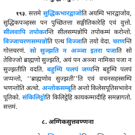
. सत्तमे
सुद्धिकभारद्वाजो
ति अयम्पि भारद्वाजोव,
१९३
सुद्धिकपञ्हस्स पन पुच्छितत्ता
सङ्गीतिकारेहि एवं वुत्तो.
सीलवापि तपोकर
न्ति सीलसम्पन्नोपि तपोकम्मं करोन्तो.
विज्जाचरणसम्पन्नो
ति एत्थ
विज्जा
ति तयो वेदा.
चरण
न्ति
गोत्तचरणं.
सो सुज्झति न अञ्ञा इतरा पजा
ति सो
तेविज्जो ब्राह्मणो सुज्झति, अयं पन अञ्ञा नामिका
पजा न
सुज्झतीति वदति.
बहुम्पि पलपं जप्प
न्ति बहुम्पि पलपं
जप्पन्तो, ‘‘ब्राह्मणोव सुज्झती’’ति एवं वचनसहस्सम्पि
भणन्तोति अत्थो.
अन्तोकसम्बू
ति अन्तो किलेसपूतिसभावेन
पूतिको.
संकिलिट्ठो
ति किलिट्ठेहि कायकम्मादीहि समन्नागतो.
सत्तमं.
८. अग्गिकसुत्तवण्णना