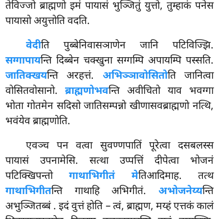
तेविज्जो ब्राह्मणो इमं पायासं भुञ्जितुं युत्तो, तुम्हाकं पनेस
पायासो अयुत्तोति वदति.
वेदी
ति पुब्बेनिवासञाणेन जानि पटिविज्झि.
सग्गापाय
न्ति दिब्बेन चक्खुना सग्गम्पि अपायम्पि पस्सति.
जातिक्खय
न्ति अरहत्तं.
अभिञ्ञावोसितो
ति जानित्वा
वोसितवोसानो.
ब्राह्मणो
भव
न्ति अवीचितो याव भवग्गा
भोता गोतमेन सदिसो जातिसम्पन्नो खीणासवब्राह्मणो नत्थि,
भवंयेव ब्राह्मणोति.
एवञ्च पन वत्वा सुवण्णपातिं पूरेत्वा दसबलस्स
पायासं उपनामेसि. सत्था उप्पत्तिं दीपेत्वा
भोजनं
पटिक्खिपन्तो
गाथाभिगीतं मे
तिआदिमाह. तत्थ
गाथाभिगीत
न्ति गाथाहि अभिगीतं.
अभोजनेय्य
न्ति
अभुञ्जितब्बं
. इदं वुत्तं होति – त्वं, ब्राह्मण, मय्हं एत्तकं कालं