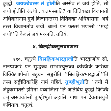
कुद्धो.
जयञ्चेवस्स तं होती
ति अस्सेव तं जयं होति, सो
जयो होतीति अत्थो
. कतमस्साति? या तितिक्खा विजानतो
अधिवासनाय गुणं विजानन्तस्स तितिक्खा अधिवासना, अयं
तस्स विजानतोव जयो. बालो
पन फरुसं भणन्तो ‘‘मय्हं
जयो’’ति केवलं जयं मञ्ञति. ततियं.
४. बिलङ्गीकसुत्तवण्णना
. चतुत्थे
बिलङ्गिकभारद्वाजो
ति भारद्वाजोव सो,
१९०
नानप्पकारं पन सुद्धञ्च सम्भारयुत्तञ्च कञ्जिकं कारेत्वा
विक्किणापेन्तो बहुधनं सङ्खरीति ‘‘बिलङ्गिकभारद्वाजो’’ति
तस्स सङ्गीतिकारेहि नामं गहितं.
तुण्हीभूतो
ति ‘‘तयो मे
जेट्ठकभातरो इमिना पब्बाजिता’’ति अतिविय कुद्धो किञ्चि
वत्तुं असक्कोन्तो तुण्हीभूतो अट्ठासि. गाथा पन देवतासंयुत्ते
कथिताव. चतुत्थं.