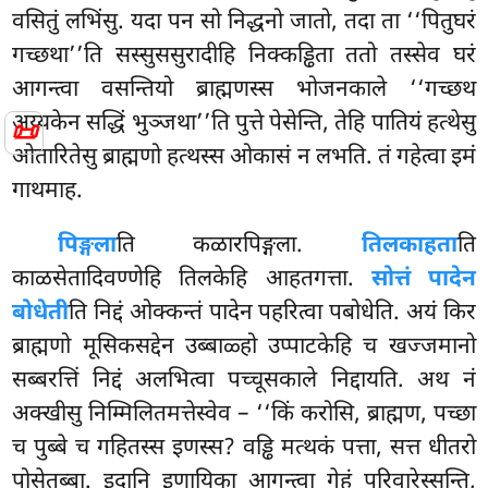
वसितुं लभिंसु. यदा पन सो निद्धनो जातो, तदा ता ‘‘पितुघरं
गच्छथा’’ति सस्सुससुरादीहि निक्कड्ढिता ततो तस्सेव घरं
आगन्त्वा वसन्तियो ब्राह्मणस्स भोजनकाले ‘‘गच्छथ
अय्यकेन सद्धिं भुञ्जथा’’ति पुत्ते पेसेन्ति, तेहि पातियं हत्थेसु
📜
ओतारितेसु ब्राह्मणो हत्थस्स ओकासं न लभति. तं गहेत्वा इमं
गाथमाह.
पिङ्गला
ति कळारपिङ्गला.
तिलकाहता
ति
काळसेतादिवण्णेहि तिलकेहि आहतगत्ता.
सोत्तं पादेन
बोधेती
ति निद्दं ओक्कन्तं पादेन पहरित्वा पबोधेति. अयं किर
ब्राह्मणो मूसिकसद्देन उब्बाळ्हो उप्पाटकेहि च खज्जमानो
सब्बरत्तिं
निद्दं अलभित्वा पच्चूसकाले निद्दायति. अथ नं
अक्खीसु निम्मिलितमत्तेस्वेव – ‘‘किं करोसि, ब्राह्मण, पच्छा
च पुब्बे च गहितस्स इणस्स? वड्ढि मत्थकं पत्ता, सत्त धीतरो
पोसेतब्बा. इदानि इणायिका आगन्त्वा
गेहं परिवारेस्सन्ति,