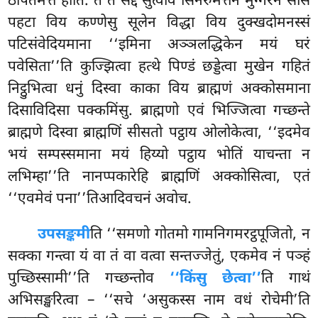
ठपितमत्तं होति. ते तं सद्दं सुत्वाव सिनेरुमत्तेन मुग्गरेन सीसे
पहटा विय कण्णेसु सूलेन विद्धा विय दुक्खदोमनस्सं
पटिसंवेदियमाना ‘‘इमिना अञ्ञलद्धिकेन मयं घरं
पवेसिता’’ति कुज्झित्वा हत्थे पिण्डं छड्डेत्वा मुखेन गहितं
निट्ठुभित्वा धनुं दिस्वा काका विय ब्राह्मणं अक्कोसमाना
दिसाविदिसा पक्कमिंसु. ब्राह्मणो एवं भिज्जित्वा गच्छन्ते
ब्राह्मणे दिस्वा ब्राह्मणिं सीसतो पट्ठाय ओलोकेत्वा, ‘‘इदमेव
भयं सम्पस्समाना मयं हिय्यो पट्ठाय भोतिं याचन्ता न
लभिम्हा’’ति नानप्पकारेहि ब्राह्मणिं अक्कोसित्वा, एतं
‘‘एवमेवं पना’’तिआदिवचनं अवोच.
उपसङ्कमी
ति ‘‘समणो गोतमो गामनिगमरट्ठपूजितो, न
सक्का गन्त्वा यं वा तं वा वत्वा सन्तज्जेतुं, एकमेव नं पञ्हं
पुच्छिस्सामी’’ति गच्छन्तोव
‘‘किंसु छेत्वा’’
ति गाथं
अभिसङ्खरित्वा – ‘‘सचे ‘असुकस्स नाम वधं रोचेमी’ति