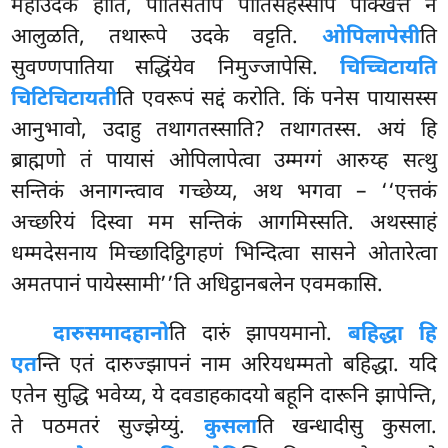
महाउदकं होति, पातिसतेपि पातिसहस्सेपि पक्खित्ते न
आलुळति, तथारूपे उदके वट्टति.
ओपिलापेसी
ति
सुवण्णपातिया सद्धिंयेव निमुज्जापेसि.
चिच्चिटायति
चिटिचिटायती
ति एवरूपं सद्दं करोति. किं पनेस पायासस्स
आनुभावो, उदाहु तथागतस्साति? तथागतस्स. अयं हि
ब्राह्मणो तं पायासं ओपिलापेत्वा उम्मग्गं आरुय्ह सत्थु
सन्तिकं अनागन्त्वाव गच्छेय्य, अथ भगवा – ‘‘एत्तकं
अच्छरियं दिस्वा मम सन्तिकं आगमिस्सति. अथस्साहं
धम्मदेसनाय मिच्छादिट्ठिगहणं भिन्दित्वा सासने ओतारेत्वा
अमतपानं पायेस्सामी’’ति अधिट्ठानबलेन एवमकासि.
दारु
समादहानो
ति दारुं झापयमानो.
बहिद्धा हि
एत
न्ति एतं दारुज्झापनं नाम अरियधम्मतो बहिद्धा. यदि
एतेन सुद्धि भवेय्य, ये दवडाहकादयो बहूनि दारूनि झापेन्ति,
ते पठमतरं सुज्झेय्युं.
कुसला
ति खन्धादीसु कुसला.