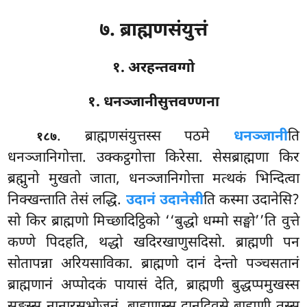
७. ब्राह्मणसंयुत्तं
१. अरहन्तवग्गो
१. धनञ्जानीसुत्तवण्णना
. ब्राह्मणसंयुत्तस्स
पठमे
धनञ्जानी
ति
१८७
धनञ्जानिगोत्ता. उक्कट्ठगोत्ता किरेसा. सेसब्राह्मणा किर
ब्रह्मुनो मुखतो जाता, धनञ्जानिगोत्ता मत्थकं भिन्दित्वा
निक्खन्ताति तेसं लद्धि.
उदानं उदानेसी
ति कस्मा उदानेसि?
सो किर ब्राह्मणो मिच्छादिट्ठिको ‘‘बुद्धो धम्मो सङ्घो’’ति वुत्ते
कण्णे पिदहति, थद्धो खदिरखाणुसदिसो. ब्राह्मणी पन
सोतापन्ना अरियसाविका. ब्राह्मणो दानं देन्तो पञ्चसतानं
ब्राह्मणानं अप्पोदकं पायासं देति, ब्राह्मणी बुद्धप्पमुखस्स
सङ्घस्स नानारसभोजनं. ब्राह्मणस्स दानदिवसे ब्राह्मणी तस्स