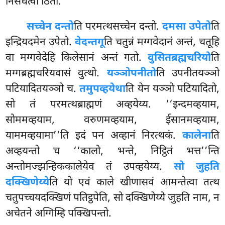
निसेधेत्वा ठितो.
सच्चेन दन्तो
ति
परमत्थसच्चेन दन्तो.
दमसा उपेतो
ति
इन्द्रियदमेन उपेतो.
वेदन्तगू
ति चतुन्नं मग्गवेदानं अन्तं, चतूहि
वा मग्गवेदेहि किलेसानं अन्तं गतो.
वुसितब्रह्मचरियो
ति
मग्गब्रह्मचरियवासं वुत्थो.
यञ्ञोपनीतो
ति उपनीतयञ्ञो
पटियादितयञ्ञो च.
तमुपव्हयेथा
ति येन यञ्ञो पटियादितो,
सो तं परमत्थब्राह्मणं अव्हयेय्य. ‘‘इन्दमव्हयाम,
सोममव्हयाम, वरुणमव्हयाम, ईसानमव्हयाम,
याममव्हयामा’’ति इदं पन अव्हानं निरत्थकं.
कालेना
ति
अव्हयन्तो च ‘‘कालो, भन्ते, निट्ठितं भत्त’’न्ति
अन्तोमज्झन्हिककालेयेव तं उपव्हयेय्य.
सो जुहति
दक्खिणेय्ये
ति यो एवं काले खीणासवं आमन्तेत्वा तत्थ
चतुपच्चयदक्खिणं पतिट्ठपेति, सो दक्खिणेय्ये जुहति नाम, न
अचेतने अग्गिम्हि पक्खिपन्तो.