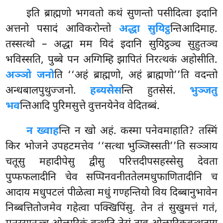
इति ब्राह्मणो भगवतो कथं सुणन्तो पसीदित्वा इदानि
अत्तनो पसादं आविकरोन्तो
अद्धा सुयिट्ठ
न्तिआदिमाह.
तस्सत्थो – अद्धा मम यिदं इदानि सुयिट्ठञ्च सुहुतञ्च
भविस्सति, पुब्बे पन अग्गिम्हि झापितं निरत्थकं अहोसीति.
अञ्ञो जनो
ति ‘‘अहं ब्राह्मणो, अहं ब्राह्मणो’’ति वदन्तो
अन्धबालपुथुज्जनो.
हब्यसेस
न्ति हुतसेसं.
भुञ्जतु
भव
न्तिआदि पुरिमसुत्ते वुत्तनयेनेव वेदितब्बं.
न ख्वाह
न्ति न खो अहं. कस्मा पनेवमाहाति? तस्मिं
किर भोजने उपहटमत्तेव ‘‘सत्था
भुञ्जिस्सती’’ति सञ्ञाय
चतूसु महादीपेसु द्वीसु परित्तदीपसहस्सेसु देवता
पुप्फफलादीनि चेव सप्पिनवनीततेलमधुफाणितादीनि च
आदाय मधुपटलं पीळेत्वा मधुं गण्हन्तियो विय दिब्बानुभावेन
निब्बत्तितोजमेव गहेत्वा पक्खिपिंसु. तेन तं सुखुमत्तं गतं,