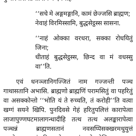
‘‘सचे मे अङ्गमङ्गानि, कामं छेज्जसि ब्राह्मण;
नेवाहं विरमिस्सामि, बुद्धसेट्ठस्स सासना.
‘‘नाहं ओक्का वरधरा, सक्का रोधयितुं
जिना;
धीताहं बुद्धसेट्ठस्स, छिन्द वा मं वधस्सु
वा’’ति.
एवं धनञ्जानिगज्जितं नाम गज्जन्ती पञ्च
गाथासतानि अभासि. ब्राह्मणो ब्राह्मणिं परामसितुं वा पहरितुं
वा असक्कोन्तो ‘‘भोति यं ते रुच्चति, तं करोही’’ति वत्वा
खग्गं सयने खिपि. पुनदिवसे गेहं हरितुपलित्तं कारापेत्वा
लाजापुण्णघटमालागन्धादीहि तत्थ तत्थ अलङ्कारापेत्वा
पञ्चन्नं ब्राह्मणसतानं नवसप्पिसक्खरमधुयुत्तं