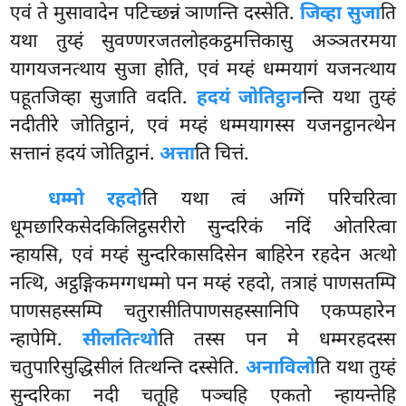
एवं ते मुसावादेन पटिच्छन्नं ञाणन्ति दस्सेति.
जिव्हा सुजा
ति
यथा तुय्हं सुवण्णरजतलोहकट्ठमत्तिकासु अञ्ञतरमया
यागयजनत्थाय सुजा होति, एवं मय्हं धम्मयागं यजनत्थाय
पहूतजिव्हा सुजाति वदति.
हदयं जोतिट्ठान
न्ति यथा तुय्हं
नदीतीरे जोतिट्ठानं, एवं मय्हं धम्मयागस्स यजनट्ठानत्थेन
सत्तानं हदयं जोतिट्ठानं.
अत्ता
ति चित्तं.
धम्मो रहदो
ति यथा त्वं अग्गिं परिचरित्वा
धूमछारिकसेदकिलिट्ठसरीरो सुन्दरिकं नदिं ओतरित्वा
न्हायसि, एवं मय्हं सुन्दरिकासदिसेन बाहिरेन रहदेन अत्थो
नत्थि, अट्ठङ्गिकमग्गधम्मो पन मय्हं रहदो, तत्राहं पाणसतम्पि
पाणसहस्सम्पि चतुरासीतिपाणसहस्सानिपि एकप्पहारेन
न्हापेमि.
सीलतित्थो
ति तस्स पन मे धम्मरहदस्स
चतुपारिसुद्धिसीलं तित्थन्ति दस्सेति.
अनाविलो
ति यथा तुय्हं
सुन्दरिका नदी चतूहि पञ्चहि एकतो न्हायन्तेहि