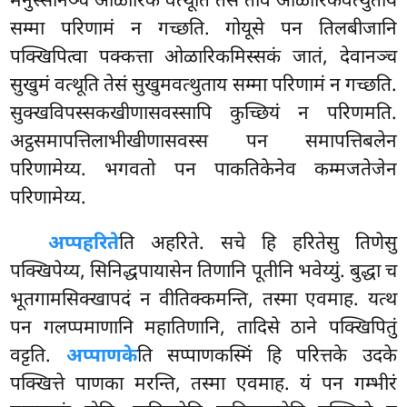
मनुस्सानञ्च ओळारिकं वत्थूति तेसं ताव ओळारिकवत्थुताय
सम्मा परिणामं न गच्छति. गोयूसे पन तिलबीजानि
पक्खिपित्वा पक्कत्ता ओळारिकमिस्सकं जातं, देवानञ्च
सुखुमं वत्थूति तेसं सुखुमवत्थुताय सम्मा परिणामं न गच्छति.
सुक्खविपस्सकखीणासवस्सापि कुच्छियं न परिणमति.
अट्ठसमापत्तिलाभीखीणासवस्स पन समापत्तिबलेन
परिणामेय्य. भगवतो पन पाकतिकेनेव कम्मजतेजेन
परिणामेय्य.
अप्पहरिते
ति अहरिते. सचे हि हरितेसु तिणेसु
पक्खिपेय्य, सिनिद्धपायासेन तिणानि पूतीनि भवेय्युं. बुद्धा च
भूतगामसिक्खापदं न वीतिक्कमन्ति, तस्मा एवमाह. यत्थ
पन गलप्पमाणानि महातिणानि, तादिसे ठाने पक्खिपितुं
वट्टति.
अप्पाणके
ति सप्पाणकस्मिं हि परित्तके उदके
पक्खित्ते पाणका मरन्ति, तस्मा एवमाह. यं पन गम्भीरं