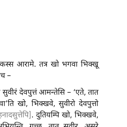
िकस्स आरामे. तत्र खो भगवा भिक्खू
ोच –
सुवीरं देवपुत्तं आमन्तेसि – ‘एते, तात
वा’ति खो, भिक्खवे, सुवीरो देवपुत्तो
नादसुत्तेपि]
. दुतियम्पि खो, भिक्खवे,
 अभियन्ति. गच्छ, तात सुवीर, असुरे