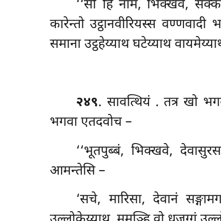
‘‘सो हि नाम, भिक्खवे, सक्को
कारेन्तो उट्ठानवीरियस्स वण्णवादी भ
समाना उट्ठहेय्याथ घटेय्याथ वायमेय
२४९
. सावत्थियं
. तत्र खो भग
भगवा एतदवोच –
‘‘भूतपुब्बं, भिक्खवे, देवासु
आमन्तेसि –
‘सचे, मारिसा, देवानं सङ्गाम
उल्लोकेय्याथ. ममञ्हि वो धजग्गं उल्