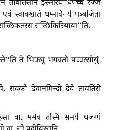
 तावतिंसानं इस्सरियाधिपच्चं रज्जं
े एवं स्वाक्खाते धम्मविनये पब्बजिता
 असच्छिकतस्स सच्छिकिरियाया’’ति.
्ते’’ति ते भिक्खू भगवतो पच्चस्सोसुं.
े, सक्को देवानमिन्दो देवे तावतिंसे
हंसो वा, ममेव तस्मिं समये धजग्गं
सो वा, सो पहीयिस्सति’.