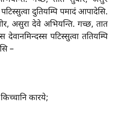
स पटिस्सुत्वा दुतियम्पि पमादं आपादेसि.
वीर, असुरा देवे अभियन्ति. गच्छ, तात
्स देवानमिन्दस्स पटिस्सुत्वा ततियम्पि
ासि –
 किच्चानि कारये;