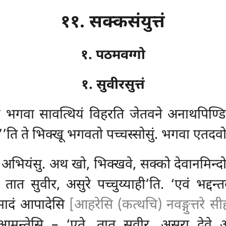
११. सक्कसंयुत्तं
१. पठमवग्गो
१. सुवीरसुत्तं
ं भगवा सावत्थियं विहरति जेतवने अनाथपिण्ड
े’’ति ते भिक्खू भगवतो पच्चस्सोसुं. भगवा एतदव
वे अभियंसु. अथ खो, भिक्खवे, सक्को देवानमिन्दो 
तात सुवीर, असुरे पच्चुय्याही’ति. ‘एवं भद्दन्त
 पमादं आपादेसि
[आहरेसि (कत्थचि) नवङ्गुत्तरे सीह
तं आमन्तेसि – ‘एते, तात सुवीर, असुरा देवे