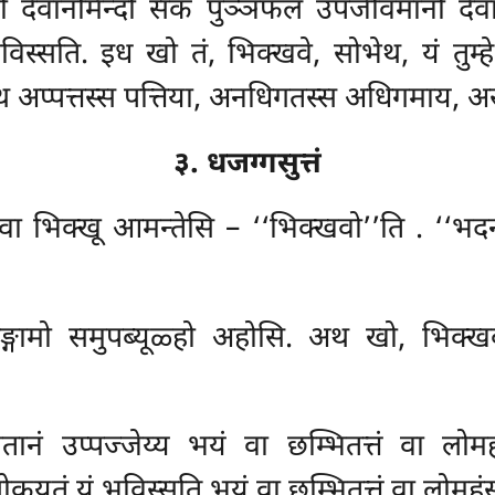
 देवानमिन्दो सकं पुञ्ञफलं उपजीवमानो देवानं
विस्सति. इध खो तं, भिक्खवे, सोभेथ, यं तुम्ह
्याथ अप्पत्तस्स पत्तिया, अनधिगतस्स अधिगमाय,
३. धजग्गसुत्तं
वा भिक्खू आमन्तेसि – ‘‘भिक्खवो’’ति
. ‘‘भदन
रसङ्गामो समुपब्यूळ्हो अहोसि. अथ खो, भिक्खव
गतानं उप्पज्जेय्य
भयं वा छम्भितत्तं वा लोम
लोकयतं यं भविस्सति भयं वा छम्भितत्तं वा लोमहं