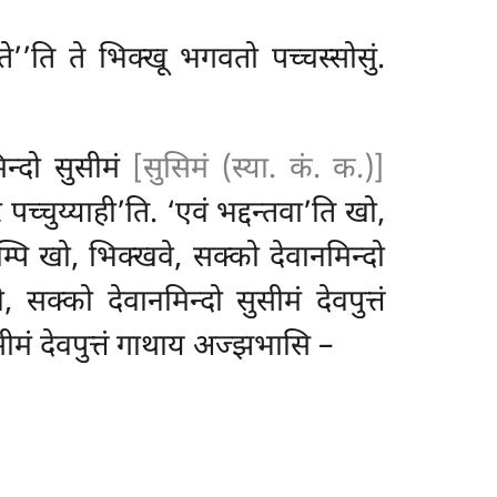
े’’ति ते भिक्खू भगवतो पच्चस्सोसुं.
िन्दो सुसीमं
[सुसिमं (स्या. कं. क.)]
पच्चुय्याही’ति. ‘एवं भद्दन्तवा’ति खो,
म्पि
खो, भिक्खवे, सक्को
देवानमिन्दो
सक्को देवानमिन्दो सुसीमं देवपुत्तं
मं देवपुत्तं गाथाय अज्झभासि –