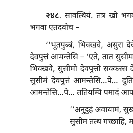
२४८
. सावत्थियं. तत्र खो भग
भगवा एतदवोच –
‘‘भूतपुब्बं, भिक्खवे, असुरा
देवपुत्तं आमन्तेसि – ‘एते, तात सुसीम
भिक्खवे, सुसीमो देवपुत्तो सक्कस्स द
सुसीमं देवपुत्तं आमन्तेसि…पे… दुत
आमन्तेसि…पे… ततियम्पि पमादं आपाद
‘‘अनुट्ठहं
अवायामं, सुख
सुसीम तत्थ गच्छाहि, म