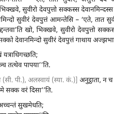
 भिक्खवे, सुवीरो देवपुत्तो सक्कस्स देवानमिन्दस्
िन्दो सुवीरं देवपुत्तं आमन्तेसि – ‘एते, तात सु
द्दन्तवा’ति खो, भिक्खवे, सुवीरो देवपुत्तो सक्कस
क्को देवानमिन्दो सुवीरं देवपुत्तं गाथाय अज्झभ
खं यत्राधिगच्छति;
ञ्च तत्थेव पापया’’ति.
सी. पी.), अलस्वायं (स्या. कं.)]
अनुट्ठाता, न च
मे सक्क वरं दिसा’’ति.
 अच्चन्तं सुखमेधति;