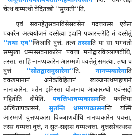
‘‘अनूनानधिकाविपरीतग्गहणनिदस्सन’’
न्ति. सवनसद्दो
चेत्थ कम्मत्थो वेदितब्बो ‘‘सुय्यती’’ति.
एवं सवनहेतुसवनविसेसवसेन पदत्तयस्स एकेन
पकारेन अत्थयोजनं दस्सेत्वा इदानि पकारन्तरेहि तं दस्सेतुं
‘‘तथा एव’’
न्तिआदि वुत्तं. तत्थ
तस्सा
ति या सा भगवतो
सम्मुखा
धम्मस्सवनाकारेन पवत्ता मनोद्वारविञ्ञाणवीथि,
तस्सा. सा हि नानप्पकारेन आरम्मणे पवत्तेतुं समत्था. तथा च
वुत्तं
‘‘सोतद्वारानुसारेना’’
ति.
नानप्पकारेना
ति
वक्खमानानं अनेकविहितानं ब्यञ्जनत्थग्गहणानं
नानाकारेन. एतेन इमिस्सा योजनाय आकारत्थो एवं-सद्दो
गहितोति दीपेति.
पवत्तिभावप्पकासन
न्ति पवत्तिया
अत्थितापकासनं.
सुतन्ति धम्मप्पकासन
न्ति यस्मिं
आरम्मणे वुत्तप्पकारा विञ्ञाणवीथि नानप्पकारेन पवत्ता,
तस्स धम्मत्ता वुत्तं, न सुत-सद्दस्स धम्मत्थत्ता. वुत्तस्सेवत्थस्स