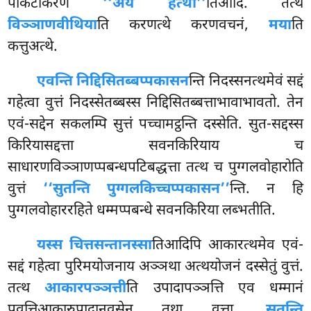
पाकटीकरणं
‘‘अयं हेत्था’’
तिआदि. तत्थ
विञ्ञाणवीथिया
ति करणत्थे करणवचनं,
मया
ति
कत्तुअत्थे.
एवन्ति निद्दिसितब्बप्पकासन
न्ति निदस्सनत्थमेवं सद्दं
गहेत्वा वुत्तं निदस्सेतब्बस्स निद्दिसितब्बत्ताभावाभावतो. तेन
एवं-सद्देन सकलम्पि सुत्तं पच्चामट्ठन्ति दस्सेति. सुत-सद्दस्स
किरियासद्दत्ता सवनकिरियाय च
साधारणविञ्ञाणप्पबन्धपटिबद्धत्ता तत्थ च पुग्गलवोहारोति
वुत्तं
‘‘सुतन्ति पुग्गलकिच्चप्पकासन’’
न्ति. न हि
पुग्गलवोहाररहिते धम्मप्पबन्धे सवनकिरिया लब्भतीति.
यस्स चित्तसन्तानस्सा
तिआदिपि आकारत्थमेव एवं-
सद्दं गहेत्वा पुरिमयोजनाय अञ्ञथा अत्थयोजनं दस्सेतुं वुत्तं.
तत्थ
आकारपञ्ञत्ती
ति उपादापञ्ञत्ति एव धम्मानं
पवत्तिआकारुपादानवसेन तथा
वुत्ता.
सुतन्ति