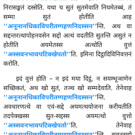
निरासङ्कतं दस्सेति. यथा च सुतं सुतमेवाति नियमेतब्बं, तं
सम्मा सुतं होतीति आह
‘‘अनूनानधिकाविपरीतग्गहणनिदस्सन’’
न्ति. अथ वा
सद्दन्तरत्थापोहनवसेन
सद्दो अत्थं वदतीति सुतन्ति असुतं न
होतीति अयमेतस्स अत्थोति वुत्तं
‘‘अस्सवनभावपटिक्खेपतो’’
ति. इमिना दिट्ठादिविनिवत्तनं
करोति.
इदं वुत्तं होति – न इदं मया दिट्ठं, न सयम्भूञाणेन
सच्छिकतं, अथ खो सुतं, तञ्च खो सम्मदेवाति. तेनेवाह
‘‘अनूनानधिकाविपरीतग्गहणनिदस्सन’’
न्ति.
अवधारणत्थे वा एवं-सद्दे अयमत्थयोजना करीयतीति
तदपेक्खस्स सुत-सद्दस्स अयमत्थो वुत्तो
‘‘अस्सवनभावपटिक्खेपतो’’
ति. तेनेवाह