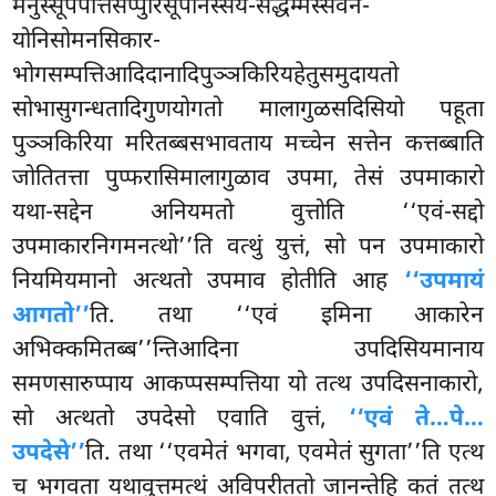
मनुस्सूपपत्तिसप्पुरिसूपनिस्सय-सद्धम्मस्सवन-
योनिसोमनसिकार-
भोगसम्पत्तिआदिदानादिपुञ्ञकिरियहेतुसमुदायतो
सोभासुगन्धतादिगुणयोगतो मालागुळसदिसियो पहूता
पुञ्ञकिरिया मरितब्बसभावताय मच्चेन सत्तेन कत्तब्बाति
जोतितत्ता
पुप्फरासिमालागुळाव उपमा, तेसं उपमाकारो
यथा-सद्देन अनियमतो वुत्तोति ‘‘एवं-सद्दो
उपमाकारनिगमनत्थो’’ति
वत्थुं युत्तं, सो पन उपमाकारो
नियमियमानो अत्थतो उपमाव होतीति आह
‘‘उपमायं
आगतो’’
ति. तथा ‘‘एवं इमिना आकारेन
अभिक्कमितब्ब’’न्तिआदिना उपदिसियमानाय
समणसारुप्पाय आकप्पसम्पत्तिया यो तत्थ उपदिसनाकारो,
सो अत्थतो उपदेसो एवाति वुत्तं,
‘‘एवं ते…पे…
उपदेसे’’
ति. तथा ‘‘एवमेतं भगवा, एवमेतं सुगता’’ति एत्थ
च भगवता यथावुत्तमत्थं अविपरीततो जानन्तेहि कतं तत्थ