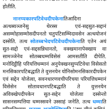
होतीति.
नानप्पकारपटिवेधदीपकेना
तिआदिना
अत्थब्यञ्जनेसु थेरस्स एवं-सद्दसुत-सद्दानं
असम्मोहासम्मोसदीपनतो चतुपटिसम्भिदावसेन अत्थयोजनं
दस्सेति. तत्थ
सोतब्बभेदपटिवेधदीपकेना
ति एतेन अयं
सुत-सद्दो एवं-सद्दसन्निधानतो, वक्खमानापेक्खाय वा
सामञ्ञेनेव सोतब्बधम्मविसेसं आमसतीति दीपेति.
मनोदिट्ठीहि परियत्तिधम्मानं अनुपेक्खनसुप्पटिवेधा विसेसतो
मनसिकारपटिबद्धाति ते वुत्तनयेन योनिसोमनसिकारदीपकेन
एवं सद्देन योजेत्वा, सवनधारणवचीपरिचया परियत्तिधम्मानं
विसेसेन सोतावधानपटिबद्धाति ते वुत्तनयेन
अविक्खेपदीपकेन सुत-सद्देन योजेत्वा दस्सेन्तो
सासनसम्पत्तिया धम्मस्सवने उस्साहं जनेति. तत्थ
धम्मा
ति