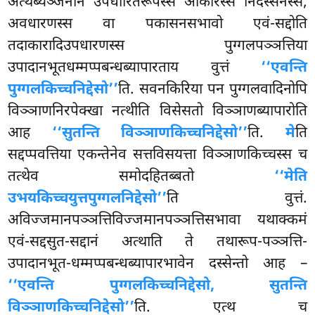
अत्थब्यञ्जनानं उपधारितरूपस्स आकारस्स निदस्सनस्स,
अवधारणस्स वा पकासनसभावो एवं-सद्दोति
तदाकारादिउपधारणस्स पुग्गलपञ्ञत्तिया
उपादानभूतधम्मप्पबन्धब्यापारताय वुत्तं
‘‘एवन्ति
पुग्गलकिच्चनिद्देसो’’
ति. सवनकिरिया पन पुग्गलवादिनोपि
विञ्ञाणनिरपेक्खा नत्थीति विसेसतो विञ्ञाणब्यापारोति
आह
‘‘सुतन्ति विञ्ञाणकिच्चनिद्देसो’’
ति.
मे
ति
सद्दप्पवत्तिया एकन्तेनेव सत्तविसयत्ता विञ्ञाणकिच्चस्स च
तत्थेव समोदहितब्बतो
‘‘मेति
उभयकिच्चयुत्तपुग्गलनिद्देसो’’
ति वुत्तं.
अविज्जमानपञ्ञत्तिविज्जमानपञ्ञत्तिसभावा यथाक्कमं
एवं-सद्दसुत-सद्दानं अत्थाति ते तथारूप-पञ्ञत्ति-
उपादानभूत-धम्मप्पबन्धब्यापारभावेन दस्सेन्तो आह –
‘‘एवन्ति पुग्गलकिच्चनिद्देसो, सुतन्ति
विञ्ञाणकिच्चनिद्देसो’’
ति. एत्थ च