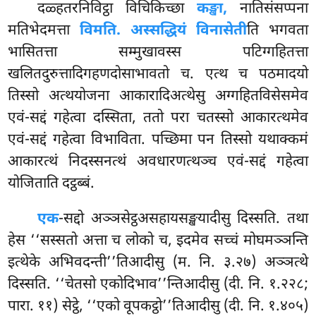
दळ्हतरनिविट्ठा विचिकिच्छा
कङ्खा,
नातिसंसप्पना
मतिभेदमत्ता
विमति. अस्सद्धियं विनासेती
ति भगवता
भासितत्ता सम्मुखावस्स पटिग्गहितत्ता
खलितदुरुत्तादिगहणदोसाभावतो च. एत्थ च पठमादयो
तिस्सो अत्थयोजना आकारादिअत्थेसु अग्गहितविसेसमेव
एवं-सद्दं गहेत्वा दस्सिता, ततो परा चतस्सो आकारत्थमेव
एवं-सद्दं गहेत्वा विभाविता. पच्छिमा पन तिस्सो यथाक्कमं
आकारत्थं निदस्सनत्थं अवधारणत्थञ्च एवं-सद्दं गहेत्वा
योजिताति दट्ठब्बं.
एक
-सद्दो अञ्ञसेट्ठअसहायसङ्खयादीसु दिस्सति. तथा
हेस ‘‘सस्सतो अत्ता च लोको च, इदमेव सच्चं मोघमञ्ञन्ति
इत्थेके अभिवदन्ती’’तिआदीसु (म. नि. ३.२७) अञ्ञत्थे
दिस्सति. ‘‘चेतसो एकोदिभाव’’न्तिआदीसु (दी. नि. १.२२८;
पारा. ११) सेट्ठे, ‘‘एको वूपकट्ठो’’तिआदीसु (दी. नि. १.४०५)