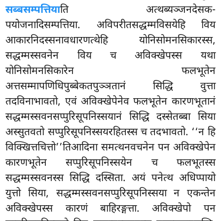
सब्बसम्पत्तिया
ति अत्थब्यञ्जनदेसक-
पयोजनादिसम्पत्तिया. अविपरीतसद्धम्मविसयेहि विय
आकारनिदस्सनावधारणत्थेहि योनिसोमनसिकारस्स,
सद्धम्मस्सवनेन विय च अविक्खेपस्स यथा
योनिसोमनसिकारेन फलभूतेन
अत्तसम्मापणिधिपुब्बेकतपुञ्ञतानं सिद्धि वुत्ता
तदविनाभावतो, एवं अविक्खेपेनेव फलभूतेन कारणभूतानं
सद्धम्मस्सवनसप्पुरिसूपनिस्सयानं सिद्धि दस्सेतब्बा सिया
अस्सुतवतो सप्पुरिसूपनिस्सयरहितस्स च तदभावतो. ‘‘न हि
विक्खित्तचित्तो’’तिआदिना समत्थनवचनेन पन अविक्खेपेन
कारणभूतेन सप्पुरिसूपनिस्सयेन च फलभूतस्स
सद्धम्मस्सवनस्स सिद्धि दस्सिता. अयं पनेत्थ अधिप्पायो
युत्तो सिया, सद्धम्मस्सवनसप्पुरिसूपनिस्सया न एकन्तेन
अविक्खेपस्स कारणं बाहिरङ्गत्ता. अविक्खेपो पन