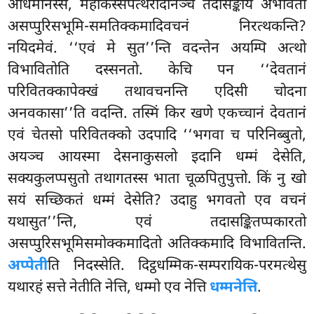
अधिमानस्स, महाकस्सपत्थेरादीनञ्च तदासङ्काय अभावतो
असप्पुरिसभूमि-समतिक्कमादिवचनं निरत्थकन्ति?
नयिदमेवं. ‘‘एवं मे सुत’’न्ति वदन्तेन अयम्पि अत्थो
विभावितोति दस्सनतो. केचि पन ‘‘देवतानं
परिवितक्कापेक्खं तथावचनन्ति एदिसी चोदना
अनवकासा’’ति वदन्ति. तस्मिं किर खणे एकच्चानं देवतानं
एवं चेतसो परिवितक्को उदपादि ‘‘भगवा च परिनिब्बुतो,
अयञ्च आयस्मा देसनाकुसलो इदानि धम्मं देसेति,
सक्यकुलप्पसुतो तथागतस्स भाता चूळपितुपुत्तो. किं नु खो
सयं सच्छिकतं धम्मं देसेति? उदाहु भगवतो एव वचनं
यथासुत’’न्ति, एवं तदासङ्कितप्पकारतो
असप्पुरिसभूमिसमोक्कमादितो अतिक्कमादि विभावितन्ति.
अप्पेती
ति निदस्सेति. दिट्ठधम्मिक-सम्परायिक-परमत्थेसु
यथारहं सत्ते नेतीति नेत्ति, धम्मो एव नेत्ति
धम्मनेत्ति
.