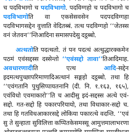
च पदविभागो च
पदविभागो
. पदविग्गहो च पदविभागो च
पदविभागो
ति वा एकसेसवसेन पदपदविग्गहा
पदविभागसद्देन वुत्ताति वेदितब्बं. तत्थ पदविग्गहो ‘‘जेतस्स
वनं जेतवन’’न्तिआदिना समासपदेसु दट्ठब्बो.
अत्थतो
ति पदत्थतो. तं पन पदत्थं अत्थुद्धारक्कमेन
पठमं एवंसद्दस्स दस्सेन्तो
‘‘एवंसद्दो तावा’’
तिआदिमाह.
अवधारणादी
ति एत्थ
आदि
-सद्देन
इदमत्थपुच्छापरिमाणादिअत्थानं सङ्गहो दट्ठब्बो. तथा हि
‘‘एवंगतानि पुथुसिप्पायतनानि (दी. नि. १.१६३, १६५),
एवंविधो एवमाकारो’’ति च आदीसु इदं-सद्दस्स अत्थे एवं-
सद्दो. गत-सद्दो हि पकारपरियायो, तथा विधाकार-सद्दो च.
तथा हि गतविधआकारसद्दे लोकिया पकारत्थे वदन्ति. ‘‘एवं
सु ते सुन्हाता सुविलित्ता कप्पितकेसमस्सू आमुत्तमालाभरणा