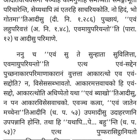
ओदातवत्थवसना पञ्चहि कामगुणेहि समप्पिता समङ्गीभूता
परिचारेन्ति, सेय्यथापि त्वं एतरहि साचरियकोति. नो हिदं, भो
गोतमा’’तिआदीसु (दी. नि. १.२८६) पुच्छायं, ‘‘एवं
लहुपरिवत्तं (अ. नि. १.४८), एवमायुपरियन्तो’’ति (पारा.
१२) च आदीसु परिमाणे.
ननु च ‘‘एवं सु ते सुन्हाता सुविलित्ता,
एवमायुपरियन्तो’’ति एत्थ एवं-सद्देन
पुच्छनाकारपरिमाणाकारानं वुत्तत्ता आकारत्थो एव एवं-
सद्दोति? न, विसेससब्भावतो. आकारमत्तवाचको हि एवं-
सद्दो, आकारत्थोति अधिप्पेतो यथा ‘‘एवं ब्याखो’’तिआदीसु,
न पन आकारविसेसवाचको. एवञ्च कत्वा, ‘‘एवं जातेन
मच्चेना’’तिआदीनि (ध. प. ५३) उपमादीसु उदाहरणानि
उपपन्नानि होन्ति. तथा हि ‘‘यथापि…पे… बहु’’न्ति (ध. प.
५३)? एत्थ पुप्फरासिट्ठानियतो