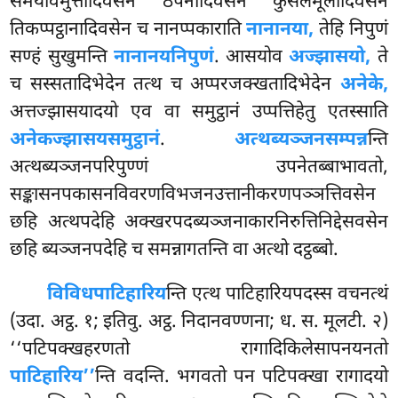
समयविमुत्तादिवसेन ठपनादिवसेन कुसलमूलादिवसेन
तिकप्पट्ठानादिवसेन
च नानप्पकाराति
नानानया,
तेहि निपुणं
सण्हं सुखुमन्ति
नानानयनिपुणं
. आसयोव
अज्झासयो,
ते
च सस्सतादिभेदेन तत्थ च अप्परजक्खतादिभेदेन
अनेके,
अत्तज्झासयादयो एव वा समुट्ठानं उप्पत्तिहेतु एतस्साति
अनेकज्झासयसमुट्ठानं
.
अत्थब्यञ्जनसम्पन्न
न्ति
अत्थब्यञ्जनपरिपुण्णं उपनेतब्बाभावतो,
सङ्कासनपकासनविवरणविभजनउत्तानीकरणपञ्ञत्तिवसेन
छहि अत्थपदेहि अक्खरपदब्यञ्जनाकारनिरुत्तिनिद्देसवसेन
छहि ब्यञ्जनपदेहि च समन्नागतन्ति वा अत्थो दट्ठब्बो.
विविधपाटिहारिय
न्ति एत्थ पाटिहारियपदस्स वचनत्थं
(उदा. अट्ठ. १; इतिवु. अट्ठ. निदानवण्णना; ध. स. मूलटी. २)
‘‘पटिपक्खहरणतो रागादिकिलेसापनयनतो
पाटिहारिय’’
न्ति वदन्ति. भगवतो पन पटिपक्खा रागादयो