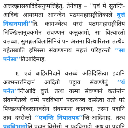
अत्तज्झासयादिदेसनुप्पत्तिहेतु. तेनेवाह – ‘‘एवं मे सुतन्ति-
आदिकं आयस्मता आनन्देन पठममहासङ्गीतिकाले
वुत्तं
निदानमादी’’
ति. कामञ्चेत्थ यस्सं पठममहासङ्गीतियं
निक्खित्तानुक्कमेन संवण्णनं कत्तुकामो, सा वित्थारतो
वत्तब्बा, सुमङ्गलविलासिनियं
पन अत्तना वित्थारितत्ता तत्थेव
गहेतब्बाति इमिस्सा संवण्णनाय महत्तं परिहरन्तो
‘‘सा
पनेसा’’
तिआदिमाह.
. एवं बाहिरनिदाने वत्तब्बं अतिदिसित्वा इदानि
१
अब्भन्तरनिदानं आदितो पट्ठाय संवण्णेतुं
‘‘यं
पनेत’’
न्तिआदि वुत्तं. तत्थ यस्मा संवण्णनं करोन्तेन
संवण्णेतब्बे धम्मे पदविभागं पदत्थञ्च दस्सेत्वा ततो परं
पिण्डत्थादिदस्सनवसेन संवण्णना कातब्बा, तस्मा पदानि
ताव दस्सेन्तो
‘‘एवन्ति निपातपद’’
न्ति-आदिमाह. तत्थ
पदविभागो
ति पदानं विसेसो, न पदविग्गहो. अथ वा पदानि