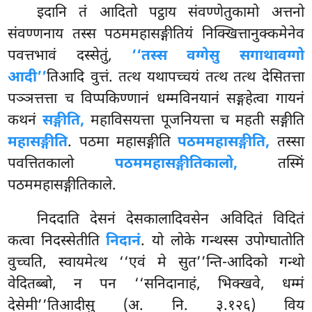
इदानि तं आदितो पट्ठाय संवण्णेतुकामो अत्तनो
संवण्णनाय तस्स पठममहासङ्गीतियं निक्खित्तानुक्कमेनेव
पवत्तभावं दस्सेतुं,
‘‘तस्स वग्गेसु सगाथावग्गो
आदी’’
तिआदि वुत्तं. तत्थ यथापच्चयं तत्थ तत्थ देसितत्ता
पञ्ञत्तत्ता च विप्पकिण्णानं धम्मविनयानं सङ्गहेत्वा गायनं
कथनं
सङ्गीति,
महाविसयत्ता पूजनियत्ता च महती सङ्गीति
महासङ्गीति
. पठमा महासङ्गीति
पठममहासङ्गीति,
तस्सा
पवत्तितकालो
पठममहासङ्गीतिकालो,
तस्मिं
पठममहासङ्गीतिकाले.
निददाति देसनं देसकालादिवसेन अविदितं विदितं
कत्वा निदस्सेतीति
निदानं
. यो लोके गन्थस्स उपोग्घातोति
वुच्चति, स्वायमेत्थ ‘‘एवं मे सुत’’न्ति-आदिको गन्थो
वेदितब्बो, न पन ‘‘सनिदानाहं, भिक्खवे, धम्मं
देसेमी’’तिआदीसु (अ. नि. ३.१२६) विय