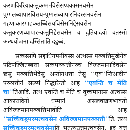
करणकिरियाकत्तुकम्म-विसेसप्पकासनवसेन
पुग्गलब्यापारविसय-पुग्गलब्यापारनिदस्सनवसेन
गहणाकारगाहकतब्बिसयविसेसनिद्देसवसेन
कत्तुकरणब्यापार-कत्तुनिद्देसवसेन च दुतियादयो चतस्सो
अत्थयोजना दस्सिताति दट्ठब्बं.
सब्बस्सपि सद्दाधिगमनीयस्स अत्थस्स पञ्ञत्तिमुखेनेव
पटिपज्जितब्बत्ता सब्बपञ्ञत्तीनञ्च विज्जमानादिवसेन
छसु पञ्ञत्तिभेदेसु अन्तोगधत्ता तेसु ‘‘एव’’न्तिआदीनं
पञ्ञत्तीनं सरूपं निद्धारेन्तो आह
‘‘एवन्ति च मेति
चा’’
तिआदि. तत्थ एवन्ति च मेति च वुच्चमानस्स अत्थस्स
आकारादिनो
धम्मानं असलक्खणभावतो
अविज्जमानपञ्ञत्तिभावोति आह
‘‘सच्चिकट्ठपरमत्थवसेन अविज्जमानपञ्ञत्ती’’
ति. तत्थ
सच्चिकट्ठपरमत्थवसेना
ति भूतत्थउत्तमत्थवसेन. इदं वुत्तं