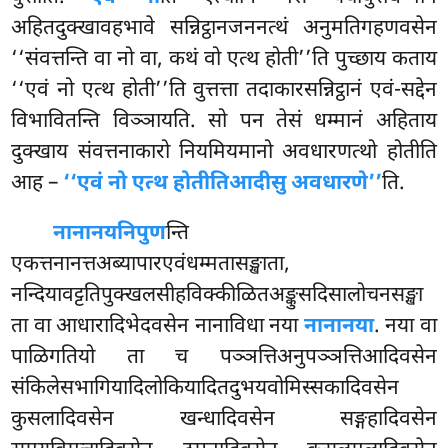
अहितदुक्खावहभावे सन्निट्ठानजननत्थं अनुमतिगहणवसेन
‘‘संवत्तन्ति वा नो वा, कथं वो एत्थ होती’’ति पुच्छाय कताय
‘‘एवं नो एत्थ होती’’ति वुत्तत्ता तदाकारसन्निट्ठानं एवं-सद्देन
विभावितन्ति विञ्ञायति. सो पन तेसं धम्मानं अहिताय
दुक्खाय संवत्तनाकारो नियमियमानो अवधारणत्थो होतीति
आह –
‘‘एवं नो एत्थ होतीतिआदीसु अवधारणे’’
ति.
नानानयनिपुण
न्ति
एकत्तनानत्तअब्यापारएवंधम्मतासङ्खाता,
नन्दियावट्टतिपुक्खलसीहविक्कीळितअङ्कुसदिसालोचनसङ्खा
ता वा आधारादिभेदवसेन नानाविधा नया
नानानया
. नया वा
पाळिगतियो ता च पञ्ञत्तिअनुपञ्ञत्तिआदिवसेन
संकिलेसभागियादिलोकियादितदुभयवोमिस्सकादिवसेन
कुसलादिवसेन खन्धादिवसेन सङ्गहादिवसेन