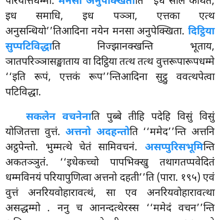
परियत्तिधम्मा.
मनसा अनुपेक्खिता
ति ‘‘इध सीलं कथितं,
इध समाधि, इध पञ्ञा, एत्तका एत्थ
अनुसन्धियो’’तिआदिना नयेन मनसा अनुपेक्खिता.
दिट्ठिया
सुप्पटिविद्धा
ति निज्झानक्खन्ति भूताय,
ञातपरिञ्ञासङ्खाताय वा दिट्ठिया तत्थ तत्थ वुत्तरूपारूपधम्मे
‘‘इति रूपं, एत्तकं रूप’’न्तिआदिना सुट्ठु ववत्थपेत्वा
पटिविद्धा.
सकलेन वचनेना
ति पुब्बे तीहि पदेहि विसुं विसुं
योजितत्ता वुत्तं.
अत्तनो अदहन्तो
ति ‘‘ममेद’’न्ति अत्तनि
अट्ठपेन्तो. भुम्मत्थे चेतं
सामिवचनं.
असप्पुरिसभूमि
न्ति
अकतञ्ञुतं. ‘‘इधेकच्चो पापभिक्खु तथागतप्पवेदितं
धम्मविनयं परियापुणित्वा अत्तनो दहती’’ति (पारा. १९५) एवं
वुत्तं अनरियवोहारावत्थं, सा एव अनरियवोहारावत्था
असद्धम्मो
. ननु च आनन्दत्थेरस्स ‘‘ममेदं वचन’’न्ति