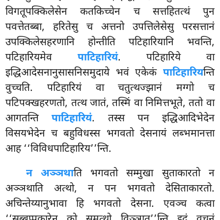
विगतूपक्किलेसेन कतकिच्चेन च सत्तहितत्थं पुन
पवत्तेतब्बा, हरितेसु च अत्तनो उपत्तिलेसेसु परसत्तानं
उपक्किलेसहरणानि होन्तीति पटिहारियानि भवन्ति,
पटिहारियमेव
पाटिहारियं
. पटिहारिये वा
इद्धिआदेसनानुसासनिसमुदाये भवं एकेकं
पाटिहारिय
न्ति
वुच्चति. पटिहारियं वा चतुत्थज्झानं मग्गो च
पटिपक्खहरणतो, तत्थ जातं, तस्मिं वा निमित्तभूते, ततो वा
आगतन्ति
पाटिहारियं
. तस्स पन इद्धिआदिभेदेन
विसयभेदेन च बहुविधस्स
भगवतो देसनायं लब्भमानत्ता
आह ‘‘विविधपाटिहारिय’’न्ति.
न अञ्ञथा
ति भगवतो सम्मुखा सुताकारतो न
अञ्ञथाति अत्थो, न पन भगवतो देसिताकारतो.
अचिन्तेय्यानुभावा हि भगवतो देसना. एवञ्च कत्वा
‘‘सब्बप्पकारेन को समत्थो विञ्ञातु’’न्ति इदं वचनं