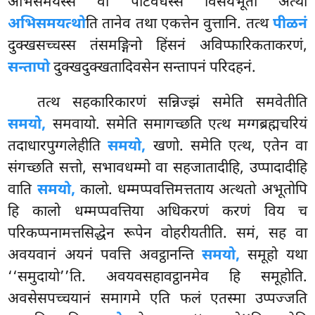
अभिसमयस्स वा पटिवेधस्स विसयभूतो अत्थो
अभिसमयत्थो
ति तानेव तथा एकत्तेन वुत्तानि. तत्थ
पीळनं
दुक्खसच्चस्स तंसमङ्गिनो हिंसनं अविप्फारिकताकरणं,
सन्तापो
दुक्खदुक्खतादिवसेन सन्तापनं परिदहनं.
तत्थ सहकारिकारणं सन्निज्झं समेति समवेतीति
समयो,
समवायो. समेति समागच्छति एत्थ मग्गब्रह्मचरियं
तदाधारपुग्गलेहीति
समयो,
खणो. समेति एत्थ, एतेन वा
संगच्छति सत्तो, सभावधम्मो वा सहजातादीहि, उप्पादादीहि
वाति
समयो,
कालो. धम्मप्पवत्तिमत्तताय अत्थतो अभूतोपि
हि कालो धम्मप्पवत्तिया अधिकरणं करणं विय च
परिकप्पनामत्तसिद्धेन रूपेन वोहरीयतीति. समं, सह वा
अवयवानं अयनं पवत्ति अवट्ठानन्ति
समयो,
समूहो यथा
‘‘समुदायो’’ति. अवयवसहावट्ठानमेव हि समूहोति.
अवसेसपच्चयानं समागमे एति फलं एतस्मा उप्पज्जति