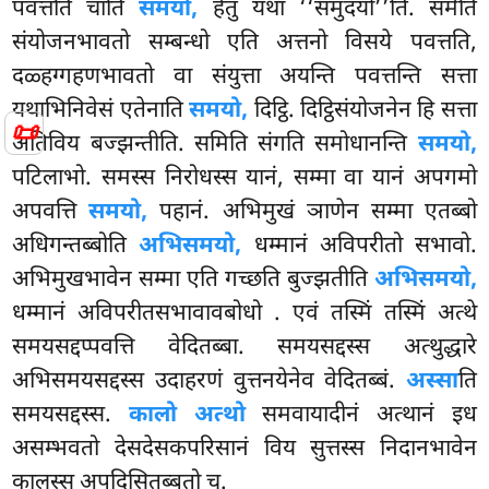
पवत्तति चाति
समयो,
हेतु यथा ‘‘समुदयो’’ति. समेति
संयोजनभावतो सम्बन्धो एति अत्तनो विसये पवत्तति,
दळ्हग्गहणभावतो वा संयुत्ता अयन्ति पवत्तन्ति सत्ता
यथाभिनिवेसं एतेनाति
समयो,
दिट्ठि. दिट्ठिसंयोजनेन हि सत्ता
📜
अतिविय बज्झन्तीति. समिति संगति समोधानन्ति
समयो,
पटिलाभो. समस्स निरोधस्स यानं, सम्मा वा यानं अपगमो
अपवत्ति
समयो,
पहानं. अभिमुखं ञाणेन सम्मा एतब्बो
अधिगन्तब्बोति
अभिसमयो,
धम्मानं अविपरीतो सभावो.
अभिमुखभावेन सम्मा एति गच्छति बुज्झतीति
अभिसमयो,
धम्मानं अविपरीतसभावावबोधो
. एवं तस्मिं तस्मिं अत्थे
समयसद्दप्पवत्ति वेदितब्बा. समयसद्दस्स अत्थुद्धारे
अभिसमयसद्दस्स उदाहरणं वुत्तनयेनेव वेदितब्बं.
अस्सा
ति
समयसद्दस्स.
कालो अत्थो
समवायादीनं अत्थानं इध
असम्भवतो देसदेसकपरिसानं विय सुत्तस्स निदानभावेन
कालस्स अपदिसितब्बतो च.