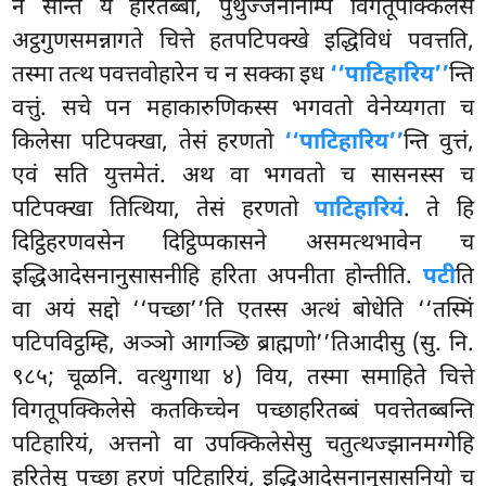
न सन्ति ये हरितब्बा, पुथुज्जनानम्पि विगतूपक्किलेसे
अट्ठगुणसमन्नागते चित्ते हतपटिपक्खे इद्धिविधं पवत्तति,
तस्मा तत्थ पवत्तवोहारेन च न सक्का इध
‘‘पाटिहारिय’’
न्ति
वत्तुं. सचे पन महाकारुणिकस्स भगवतो वेनेय्यगता च
किलेसा पटिपक्खा, तेसं हरणतो
‘‘पाटिहारिय’’
न्ति वुत्तं,
एवं सति युत्तमेतं. अथ वा भगवतो च सासनस्स च
पटिपक्खा तित्थिया, तेसं हरणतो
पाटिहारियं
. ते हि
दिट्ठिहरणवसेन दिट्ठिप्पकासने असमत्थभावेन च
इद्धिआदेसनानुसासनीहि हरिता अपनीता होन्तीति.
पटी
ति
वा अयं सद्दो ‘‘पच्छा’’ति एतस्स अत्थं बोधेति ‘‘तस्मिं
पटिपविट्ठम्हि, अञ्ञो आगञ्छि ब्राह्मणो’’तिआदीसु (सु. नि.
९८५; चूळनि. वत्थुगाथा ४) विय, तस्मा समाहिते चित्ते
विगतूपक्किलेसे कतकिच्चेन पच्छाहरितब्बं पवत्तेतब्बन्ति
पटिहारियं, अत्तनो वा उपक्किलेसेसु चतुत्थज्झानमग्गेहि
हरितेसु पच्छा हरणं पटिहारियं, इद्धिआदेसनानुसासनियो च