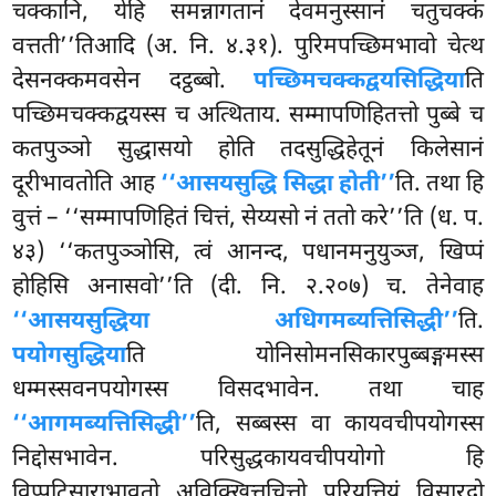
चक्कानि, येहि समन्नागतानं देवमनुस्सानं चतुचक्कं
वत्तती’’तिआदि (अ. नि. ४.३१). पुरिमपच्छिमभावो चेत्थ
देसनक्कमवसेन दट्ठब्बो.
पच्छिमचक्कद्वयसिद्धिया
ति
पच्छिमचक्कद्वयस्स च अत्थिताय. सम्मापणिहितत्तो पुब्बे च
कतपुञ्ञो सुद्धासयो होति तदसुद्धिहेतूनं किलेसानं
दूरीभावतोति आह
‘‘आसयसुद्धि सिद्धा होती’’
ति. तथा हि
वुत्तं – ‘‘सम्मापणिहितं चित्तं, सेय्यसो नं ततो करे’’ति (ध. प.
४३) ‘‘कतपुञ्ञोसि, त्वं आनन्द, पधानमनुयुञ्ज, खिप्पं
होहिसि अनासवो’’ति (दी. नि. २.२०७) च. तेनेवाह
‘‘आसयसुद्धिया अधिगमब्यत्तिसिद्धी’’
ति.
पयोगसुद्धिया
ति योनिसोमनसिकारपुब्बङ्गमस्स
धम्मस्सवनपयोगस्स विसदभावेन. तथा चाह
‘‘आगमब्यत्तिसिद्धी’’
ति, सब्बस्स वा कायवचीपयोगस्स
निद्दोसभावेन. परिसुद्धकायवचीपयोगो हि
विप्पटिसाराभावतो अविक्खित्तचित्तो परियत्तियं विसारदो