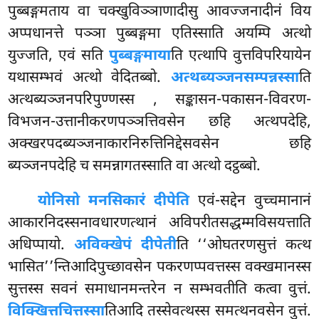
पुब्बङ्गमताय वा चक्खुविञ्ञाणादीसु आवज्जनादीनं विय
अप्पधानत्ते पञ्ञा पुब्बङ्गमा एतिस्साति अयम्पि अत्थो
युज्जति, एवं सति
पुब्बङ्गमाया
ति एत्थापि वुत्तविपरियायेन
यथासम्भवं अत्थो वेदितब्बो.
अत्थब्यञ्जनसम्पन्नस्सा
ति
अत्थब्यञ्जनपरिपुण्णस्स
, सङ्कासन-पकासन-विवरण-
विभजन-उत्तानीकरणपञ्ञत्तिवसेन छहि अत्थपदेहि,
अक्खरपदब्यञ्जनाकारनिरुत्तिनिद्देसवसेन छहि
ब्यञ्जनपदेहि च समन्नागतस्साति वा अत्थो दट्ठब्बो.
योनिसो मनसिकारं दीपेति
एवं-सद्देन वुच्चमानानं
आकारनिदस्सनावधारणत्थानं अविपरीतसद्धम्मविसयत्ताति
अधिप्पायो.
अविक्खेपं दीपेती
ति ‘‘ओघतरणसुत्तं कत्थ
भासित’’न्तिआदिपुच्छावसेन पकरणप्पवत्तस्स वक्खमानस्स
सुत्तस्स सवनं समाधानमन्तरेन न सम्भवतीति कत्वा वुत्तं.
विक्खित्तचित्तस्सा
तिआदि तस्सेवत्थस्स समत्थनवसेन वुत्तं.