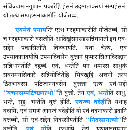
संविज्जमानगुणानं पकारेहि हंसनं उदग्गताकरणं सम्पहंसनं.
यो तत्थ सम्पहंसनाकारोति योजेतब्बं.
एवमेवं पनाय
न्ति एत्थ गरहणाकारोति योजेतब्बं, सो
च गरहणाकारो वसलीति-आदिखुंसनसद्दसन्निधानतो इध एवं-
सद्देन पकासितोति विञ्ञायति. यथा चेत्थ, एवं
उपमाकारादयोपि उपमादिवसेन वुत्तानं पुप्फरासिआदिसद्दानं
सन्निधानतोति दट्ठब्बं. एवं, भन्तेति पन धम्मस्स साधुकं
सवनमनसिकारे सन्नियोजितेहि भिक्खूहि अत्तनो तत्थ
ठितभावस्स पटिजाननवसेन वुत्तत्ता एत्थ एवं-सद्दो
‘‘वचनसम्पटिच्छनत्थो’’
ति वुत्तो. तेन
एवं, भन्ते
ति साधु,
भन्ते, सुट्ठु, भन्तेति वुत्तं होति.
एवञ्च वदेही
ति यथाहं
वदामि, एवं समणं आनन्दं वदेहीति यो एवं वदनाकारो इदानि
वत्तब्बो, सो एवं-सद्देन निदस्सीयतीति
‘‘निदस्सनत्थो’’
ति
वुत्तोति.
एवं नो
ति एत्थापि नेसं यथावुत्तधम्मानं