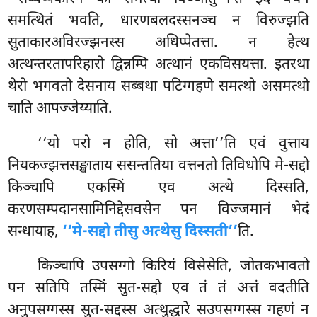
समत्थितं भवति, धारणबलदस्सनञ्च न विरुज्झति
सुताकारअविरज्झनस्स अधिप्पेतत्ता. न हेत्थ
अत्थन्तरतापरिहारो द्विन्नम्पि अत्थानं एकविसयत्ता. इतरथा
थेरो भगवतो देसनाय सब्बथा पटिग्गहणे समत्थो असमत्थो
चाति आपज्जेय्याति.
‘‘यो
परो न होति, सो अत्ता’’ति एवं वुत्ताय
नियकज्झत्तसङ्खाताय ससन्ततिया वत्तनतो तिविधोपि मे-सद्दो
किञ्चापि एकस्मिं एव अत्थे दिस्सति,
करणसम्पदानसामिनिद्देसवसेन पन विज्जमानं भेदं
सन्धायाह,
‘‘मे-सद्दो तीसु अत्थेसु दिस्सती’’
ति.
किञ्चापि उपसग्गो किरियं विसेसेति, जोतकभावतो
पन सतिपि तस्मिं सुत-सद्दो एव तं तं अत्तं वदतीति
अनुपसग्गस्स सुत-सद्दस्स अत्थुद्धारे सउपसग्गस्स गहणं न