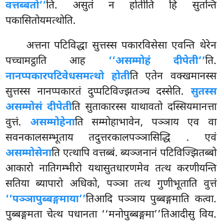
वत्तब्बतो’’
ति. असुतं न होतीति हि सुतन्ति
पकासितोयमत्थोति.
अत्तना पटिविद्धा सुत्तस्स पकारविसेसा एवन्ति थेरेन
पच्चामट्ठाति आह
‘‘असम्मोहं दीपेती’’
ति.
नानप्पकारपटिवेधसमत्थो होती
ति एतेन वक्खमानस्स
सुत्तस्स नानप्पकारतं दुप्पटिविज्झतञ्च दस्सेति.
सुतस्स
असम्मोसं दीपेती
ति सुताकारस्स याथावतो दस्सियमानत्ता
वुत्तं.
असम्मोहेना
ति सम्मोहाभावेन, पञ्ञाय एव वा
सवनकालसम्भूताय तदुत्तरकालपञ्ञासिद्धि
. एवं
असम्मोसेना
ति एत्थापि वत्तब्बं. ब्यञ्जनानं पटिविज्झितब्बो
आकारो नातिगम्भीरो यथासुतधारणमेव तत्थ करणीयन्ति
सतिया ब्यापारो अधिको, पञ्ञा तत्थ गुणीभूताति वुत्तं
‘‘पञ्ञापुब्बङ्गमाया’’
तिआदि पञ्ञाय पुब्बङ्गमाति कत्वा.
पुब्बङ्गमता चेत्थ पधानता ‘‘मनोपुब्बङ्गमा’’तिआदीसु विय.