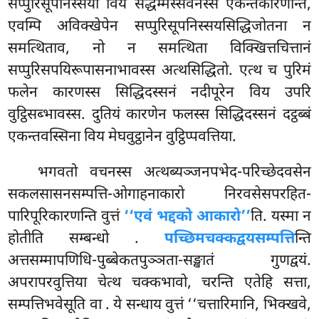
सप्पुरिसूपनिस्सयो विय सद्धम्मस्सवनस्स एकन्तकारणन्ति,
एवम्पि अविक्खेपेन सप्पुरिसूपनिस्सयसिद्धिजोतना न
समत्थिताव, नो न समत्थिता विक्खित्तचित्तानं
सप्पुरिसपयिरूपासनाभावस्स अत्थसिद्धितो. एत्थ च पुरिमं
फलेन कारणस्स सिद्धिदस्सनं नदीपूरेन विय उपरि
वुट्ठिसब्भावस्स. दुतियं कारणेन फलस्स सिद्धिदस्सनं दट्ठब्बं
एकन्तवस्सिना विय मेघवुट्ठानेन वुट्ठिप्पवत्तिया.
भगवतो वचनस्स अत्थब्यञ्जनपभेद-परिच्छेदवसेन
सकलसासनसम्पत्ति-ओगाहनाकारो निरवसेसपरहित-
पारिपूरिकारणन्ति वुत्तं
‘‘एवं भद्दको आकारो’’
ति. यस्मा न
होतीति सम्बन्धो
.
पच्छिमचक्कद्वयसम्पत्ति
न्ति
अत्तसम्मापणिधि-पुब्बेकतपुञ्ञता-सङ्खातं गुणद्वयं.
अपरापरवुत्तिया चेत्थ चक्कभावो, चरन्ति एतेहि सत्ता,
सम्पत्तिभवेसूति वा
. ये सन्धाय वुत्तं ‘‘चत्तारिमानि, भिक्खवे,