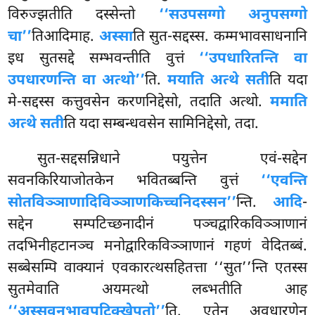
विरुज्झतीति दस्सेन्तो
‘‘सउपसग्गो अनुपसग्गो
चा’’
तिआदिमाह.
अस्सा
ति सुत-सद्दस्स. कम्मभावसाधनानि
इध सुतसद्दे सम्भवन्तीति वुत्तं
‘‘उपधारितन्ति वा
उपधारणन्ति वा अत्थो’’
ति.
मयाति अत्थे सती
ति यदा
मे-सद्दस्स कत्तुवसेन करणनिद्देसो, तदाति अत्थो.
ममाति
अत्थे सती
ति यदा सम्बन्धवसेन सामिनिद्देसो, तदा.
सुत-सद्दसन्निधाने पयुत्तेन एवं-सद्देन
सवनकिरियाजोतकेन भवितब्बन्ति वुत्तं
‘‘एवन्ति
सोतविञ्ञाणादिविञ्ञाणकिच्चनिदस्सन’’
न्ति.
आदि
-
सद्देन सम्पटिच्छनादीनं पञ्चद्वारिकविञ्ञाणानं
तदभिनीहटानञ्च मनोद्वारिकविञ्ञाणानं गहणं वेदितब्बं.
सब्बेसम्पि वाक्यानं एवकारत्थसहितत्ता ‘‘सुत’’न्ति एतस्स
सुतमेवाति अयमत्थो लब्भतीति आह
‘‘अस्सवनभावपटिक्खेपतो’’
ति. एतेन अवधारणेन