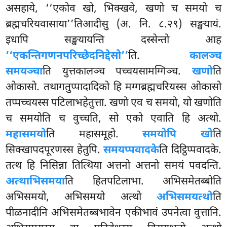
असहाये, ‘‘एकोव खो, भिक्खवे, खणो च समयो च
ब्रह्मचरियवासाया’’तिआदीसु (अ. नि. ८.२९) सङ्खयायं.
इधापि सङ्खयायन्ति दस्सेन्तो आह
‘‘एकन्ति
गणनपरिच्छेदनिद्देसो’’
ति.
कालञ्च
समयञ्चा
ति युत्तकालञ्च पच्चयसामग्गिञ्च.
खणो
ति
ओकासो. तथागतुप्पादादिको हि मग्गब्रह्मचरियस्स ओकासो
तप्पच्चयस्स पटिलाभहेतुत्ता. खणो एव च समयो, यो खणोति
च समयोति च वुच्चति, सो एको एवाति हि अत्थो.
महासमयो
ति महासमूहो.
समयोपि खो
ति
सिक्खापदपूरणस्स हेतुपि.
समयप्पवादके
ति दिट्ठिप्पवादके.
तत्थ हि निसिन्ना तित्थिया अत्तनो अत्तनो समयं पवदन्ति.
अत्थाभिसमया
ति हितपटिलाभा. अभिसमेतब्बोति
अभिसमयो, अभिसमयो अत्थो
अभिसमयत्थो
ति
पीळनादीनि अभिसमेतब्बभावेन एकीभावं उपनेत्वा
वुत्तानि.