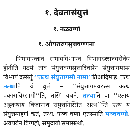
१. देवतासंयुत्तं
१. नळवग्गो
१. ओघतरणसुत्तवण्णना
विभागवन्तानं
सभावविभावनं विभागदस्सनवसेनेव
होतीति पठमं ताव संयुत्तवग्गसुत्तादिवसेन संयुत्तागमस्स
विभागं दस्सेतुं
‘‘तत्थ संयुत्तागमो नामा’’
तिआदिमाह. तत्थ
तत्था
ति यं वुत्तं – ‘‘संयुत्तागमवरस्स अत्थं
पकासयिस्सामी’’ति, तस्मिं वचने.
तत्था
ति वा ‘‘एताय
अट्ठकथाय विजानाथ संयुत्तनिस्सितं अत्थ’’न्ति एत्थ यं
संयुत्तग्गहणं कतं, तत्थ. पञ्च वग्गा एतस्साति
पञ्चवग्गो
.
अवयवेन विग्गहो, समुदायो समासत्थो.