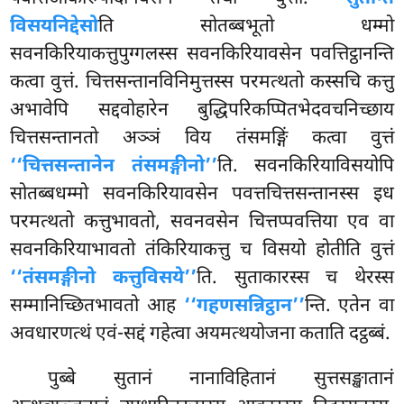
विसयनिद्देसो
ति सोतब्बभूतो धम्मो
सवनकिरियाकत्तुपुग्गलस्स सवनकिरियावसेन पवत्तिट्ठानन्ति
कत्वा वुत्तं. चित्तसन्तानविनिमुत्तस्स परमत्थतो कस्सचि कत्तु
अभावेपि सद्दवोहारेन बुद्धिपरिकप्पितभेदवचनिच्छाय
चित्तसन्तानतो अञ्ञं विय तंसमङ्गिं कत्वा वुत्तं
‘‘चित्तसन्तानेन तंसमङ्गीनो’’
ति. सवनकिरियाविसयोपि
सोतब्बधम्मो सवनकिरियावसेन पवत्तचित्तसन्तानस्स इध
परमत्थतो कत्तुभावतो, सवनवसेन चित्तप्पवत्तिया एव वा
सवनकिरियाभावतो तंकिरियाकत्तु च विसयो होतीति वुत्तं
‘‘तंसमङ्गीनो कत्तुविसये’’
ति. सुताकारस्स च थेरस्स
सम्मानिच्छितभावतो आह
‘‘गहणसन्निट्ठान’’
न्ति. एतेन वा
अवधारणत्थं एवं-सद्दं गहेत्वा अयमत्थयोजना कताति दट्ठब्बं.
पुब्बे सुतानं नानाविहितानं सुत्तसङ्खातानं