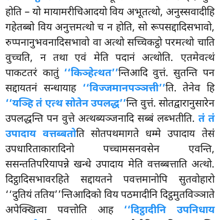
होति – यो मायामरीचिआदयो विय अभूतत्थो, अनुस्सवादीहि
गहेतब्बो विय अनुत्तमत्थो च न होति, सो रूपसद्दादिसभावो,
रुप्पनानुभवनादिसभावो वा अत्थो सच्चिकट्ठो परमत्थो चाति
वुच्चति, न तथा एवं मेति पदानं अत्थोति. एतमेवत्थं
पाकटतरं कातुं
‘‘किञ्हेत्थत’’
न्तिआदि वुत्तं. सुतन्ति पन
सद्दायतनं सन्धायाह
‘‘विज्जमानपञ्ञत्ती’’
ति. तेनेव हि
‘‘यञ्हि तं एत्थ सोतेन उपलद्ध’’
न्ति वुत्तं. सोतद्वारानुसारेन
उपलद्धन्ति पन वुत्ते अत्थब्यञ्जनादि सब्बं लब्भतीति.
तं तं
उपादाय वत्तब्बतो
ति सोतपथमागते धम्मे उपादाय तेसं
उपधारिताकारादिनो पच्चामसनवसेन एवन्ति,
ससन्ततिपरियापन्ने खन्धे उपादाय मेति वत्तब्बत्ताति अत्थो.
दिट्ठादिसभावरहिते सद्दायतने पवत्तमानोपि सुतवोहारो
‘‘दुतियं ततिय’’न्तिआदिको विय पठमादीनि दिट्ठमुतविञ्ञाते
अपेक्खित्वा पवत्तोति आह
‘‘दिट्ठादीनि उपनिधाय