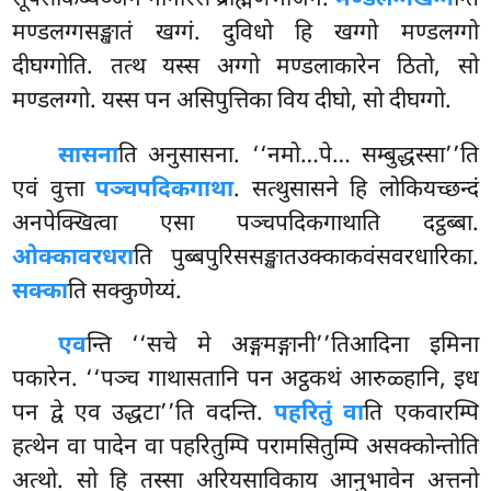
मण्डलग्गसङ्खातं खग्गं. दुविधो हि खग्गो मण्डलग्गो
दीघग्गोति. तत्थ यस्स अग्गो मण्डलाकारेन ठितो, सो
मण्डलग्गो. यस्स पन असिपुत्तिका विय दीघो, सो दीघग्गो.
सासना
ति अनुसासना. ‘‘नमो…पे… सम्बुद्धस्सा’’ति
एवं वुत्ता
पञ्चपदिकगाथा
. सत्थुसासने हि लोकियच्छन्दं
अनपेक्खित्वा एसा पञ्चपदिकगाथाति दट्ठब्बा.
ओक्कावरधरा
ति पुब्बपुरिससङ्खातउक्काकवंसवरधारिका.
सक्का
ति सक्कुणेय्यं.
एव
न्ति ‘‘सचे मे अङ्गमङ्गानी’’तिआदिना इमिना
पकारेन. ‘‘पञ्च गाथासतानि पन अट्ठकथं आरुळ्हानि, इध
पन द्वे एव उद्धटा’’ति वदन्ति.
पहरितुं वा
ति एकवारम्पि
हत्थेन वा पादेन वा पहरितुम्पि परामसितुम्पि असक्कोन्तोति
अत्थो. सो हि तस्सा अरियसाविकाय आनुभावेन अत्तनो