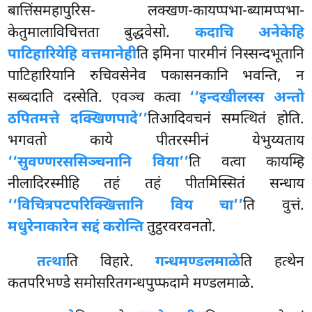
बात्तिंसमहापुरिस- लक्खण-कायप्पभा-ब्यामप्पभा-
केतुमालाविचित्तता बुद्धवेसो.
कदाचि अनेकेहि
पाटिहारियेहि वत्तमानेही
ति इमिना पारमीनं निस्सन्दभूतानि
पाटिहारियानि रुचिवसेनेव पकासनकानि भवन्ति, न
सब्बदाति दस्सेति. एवञ्च कत्वा
‘‘इन्दखीलस्स अन्तो
ठपितमत्ते दक्खिणपादे’’
तिआदिवचनं समत्थितं होति.
भगवतो काये पीतरस्मीनं येभुय्यताय
‘‘सुवण्णरससिञ्चनानि विया’’
ति वत्वा कायम्हि
नीलादिरस्मीहि तहं तहं पीतमिस्सितं सन्धाय
‘‘विचित्रपटपरिक्खित्तानि विय चा’’
ति वुत्तं.
मधुरेनाकारेन सद्दं करोन्ति
तुट्ठरवरवनतो.
तत्था
ति
विहारे.
गन्धमण्डलमाळे
ति हत्थेन
कतपरिभण्डे समोसरितगन्धपुप्फदामे मण्डलमाळे.