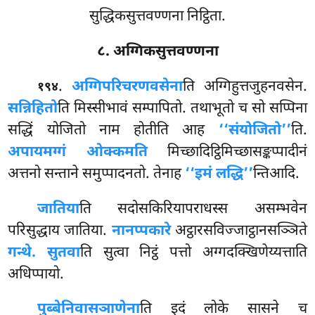
सुद्धिकसुत्तवण्णना निट्ठिता.
८. अग्गिकसुत्तवण्णना
.
अग्गिपरिचरणवसेना
ति
अग्गिहुत्तजुहनवसेन.
१९४
सन्निहितो
ति मिस्सीभावं सम्पापितो. तथाभूतो च सो सप्पिना
सद्धिं योजितो नाम होतीति आह
‘‘संयोजितो’’
ति.
अपायमग्गं ओक्कमति
मिच्छादिट्ठिमिच्छासङ्कप्पादीनं
अत्तनो सन्ताने समुप्पादनतो. तेनाह
‘‘इमं लद्धि’’
न्तिआदि.
जातिया
ति सदोसकिरियापराधस्स असम्भवेन
परिसुद्धाय जातिया.
नानप्पकारे
अट्ठारसविज्जाट्ठानसञ्ञिते
गन्थे. सुतवा
ति सुत्वा निट्ठं पत्तो अग्गदक्खिणेय्यत्ताति
अधिप्पायो.
पुब्बेनिवासञाणेना
ति इदं लोके सासने च