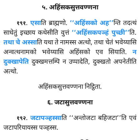
५. अहिंसकसुत्तवण्णना
.
एसा
ति ब्राह्मणो.
‘‘अहिंसको अह’’
न्ति तदत्थं
१९१
साधेतुं इच्छाय कथेसीति वुत्तं
‘‘अहिंसकपञ्हं पुच्छी’’
ति.
तथा चे अस्सा
ति यथा ते नामस्स अत्थो, तथा चेतं भवेय्यासि
अन्वत्थनामको भवेय्यासि अहिंसको एव सियाति.
न
दुक्खापेति
दुक्खमत्तम्पि न उप्पादेति, दुक्खतो अपनेतीति
अत्थो.
अहिंसकसुत्तवण्णना निट्ठिता.
६. जटासुत्तवण्णना
.
जटापञ्हस्सा
ति ‘‘अन्तोजटा बहिजटा’’ति एवं
१९२
जटापरियायस्स पञ्हस्स.