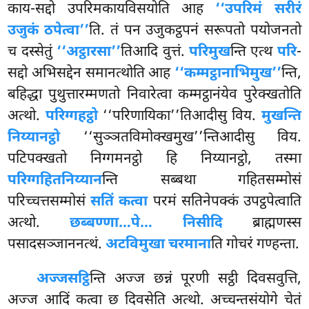
काय-सद्दो उपरिमकायविसयोति आह
‘‘उपरिमं सरीरं
उजुकं ठपेत्वा’’
ति. तं पन उजुकट्ठपनं सरूपतो पयोजनतो
च दस्सेतुं
‘‘अट्ठारसा’’
तिआदि वुत्तं.
परिमुख
न्ति एत्थ
परि
-
सद्दो अभिसद्देन समानत्थोति आह
‘‘कम्मट्ठानाभिमुख’’
न्ति,
बहिद्धा पुथुत्तारम्मणतो निवारेत्वा कम्मट्ठानंयेव पुरेक्खतोति
अत्थो.
परिग्गहट्ठो
‘‘परिणायिका’’तिआदीसु विय.
मुखन्ति
निय्यानट्ठो
‘‘सुञ्ञतविमोक्खमुख’’न्तिआदीसु विय.
पटिपक्खतो निग्गमनट्ठो हि निय्यानट्ठो, तस्मा
परिग्गहितनिय्यान
न्ति सब्बथा गहितसम्मोसं
परिच्चत्तसम्मोसं
सतिं कत्वा
परमं सतिनेपक्कं उपट्ठपेत्वाति
अत्थो.
छब्बण्णा…पे… निसीदि
ब्राह्मणस्स
पसादसञ्जाननत्थं.
अटविमुखा चरमाना
ति गोचरं गण्हन्ता.
अज्जसट्ठि
न्ति
अज्ज छन्नं पूरणी सट्ठी दिवसवुत्ति,
अज्ज आदिं कत्वा छ दिवसेति अत्थो. अच्चन्तसंयोगे चेतं