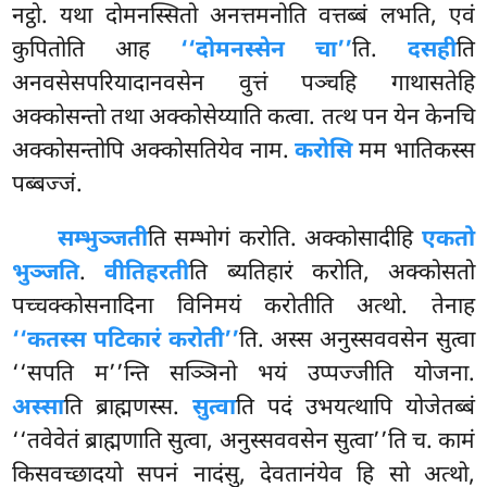
नट्ठो. यथा दोमनस्सितो अनत्तमनोति वत्तब्बं लभति, एवं
कुपितोति आह
‘‘दोमनस्सेन चा’’
ति.
दसही
ति
अनवसेसपरियादानवसेन वुत्तं पञ्चहि गाथासतेहि
अक्कोसन्तो तथा अक्कोसेय्याति कत्वा. तत्थ पन येन केनचि
अक्कोसन्तोपि अक्कोसतियेव नाम.
करोसि
मम भातिकस्स
पब्बज्जं.
सम्भुञ्जती
ति सम्भोगं करोति. अक्कोसादीहि
एकतो
भुञ्जति
.
वीतिहरती
ति ब्यतिहारं करोति, अक्कोसतो
पच्चक्कोसनादिना विनिमयं
करोतीति अत्थो. तेनाह
‘‘कतस्स पटिकारं करोती’’
ति. अस्स अनुस्सववसेन सुत्वा
‘‘सपति म’’न्ति सञ्ञिनो भयं उप्पज्जीति योजना.
अस्सा
ति ब्राह्मणस्स.
सुत्वा
ति पदं उभयत्थापि योजेतब्बं
‘‘तवेवेतं ब्राह्मणाति
सुत्वा, अनुस्सववसेन सुत्वा’’ति च. कामं
किसवच्छादयो सपनं नादंसु, देवतानंयेव हि सो अत्थो,