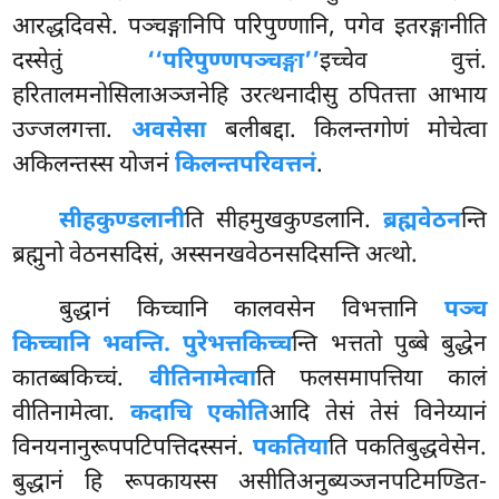
आरद्धदिवसे. पञ्चङ्गानिपि परिपुण्णानि, पगेव इतरङ्गानीति
दस्सेतुं
‘‘परिपुण्णपञ्चङ्गा’’
इच्चेव वुत्तं.
हरितालमनोसिलाअञ्जनेहि उरत्थनादीसु ठपितत्ता आभाय
उज्जलगत्ता.
अवसेसा
बलीबद्दा. किलन्तगोणं मोचेत्वा
अकिलन्तस्स योजनं
किलन्तपरिवत्तनं
.
सीहकुण्डलानी
ति सीहमुखकुण्डलानि.
ब्रह्मवेठन
न्ति
ब्रह्मुनो वेठनसदिसं, अस्सनखवेठनसदिसन्ति अत्थो.
बुद्धानं
किच्चानि कालवसेन विभत्तानि
पञ्च
किच्चानि भवन्ति. पुरेभत्तकिच्च
न्ति भत्ततो पुब्बे बुद्धेन
कातब्बकिच्चं.
वीतिनामेत्वा
ति फलसमापत्तिया कालं
वीतिनामेत्वा.
कदाचि एकोति
आदि तेसं तेसं विनेय्यानं
विनयनानुरूपपटिपत्तिदस्सनं.
पकतिया
ति पकतिबुद्धवेसेन.
बुद्धानं हि रूपकायस्स असीतिअनुब्यञ्जनपटिमण्डित-