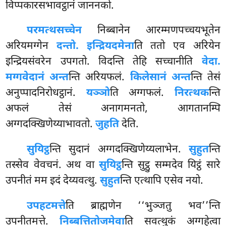
विप्पकारसभावट्ठानं जाननको.
परमत्थसच्चेन
निब्बानेन आरम्मणपच्चयभूतेन
अरियमग्गेन
दन्तो. इन्द्रियदमेना
ति ततो एव अरियेन
इन्द्रियसंवरेन उपगतो. विदन्ति तेहि सच्चानीति
वेदा.
मग्गवेदानं अन्त
न्ति अरियफलं.
किलेसानं अन्त
न्ति तेसं
अनुप्पादनिरोधट्ठानं.
यञ्ञो
ति अग्गफलं.
निरत्थक
न्ति
अफलं तेसं अनागमनतो, आगतानम्पि
अग्गदक्खिणेय्याभावतो.
जुहति
देति.
सुयिट्ठ
न्ति सुदानं अग्गदक्खिणेय्यलाभेन.
सुहुत
न्ति
तस्सेव वेवचनं. अथ वा
सुयिट्ठ
न्ति सुट्ठु सम्मदेव यिट्ठं सारे
उपनीतं मम इदं देय्यवत्थु.
सुहुत
न्ति एत्थापि एसेव नयो.
उपहटमत्ते
ति ब्राह्मणेन ‘‘भुञ्जतु भव’’न्ति
उपनीतमत्ते.
निब्बत्तितोजमेवा
ति सवत्थुकं अग्गहेत्वा