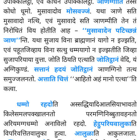
उपक्किलिट्ठो, एवं कोधेन उपक्किलिट्ठो.
ञाणग्गीति
तस्स
कोधो धूमो. मुसावादोव
मोसवज्जं
. यथा ञाणे सति
मुसावादो नत्थि, एवं मुसावादे सति ञाणम्पीति तेन तं
निरोधितं विय होतीति आह –
‘‘मुसावादेन पटिच्छन्नं
ञाण’’
न्ति. यथा सुजाय विना ब्राह्मणानं यागो न इज्झति,
एवं पहूतजिव्हाय विना सत्थु धम्मयागो न इज्झतीति जिव्हा
सुजापरियाया वुत्ता. जोति ठियति एत्थाति
जोतिट्ठानं
वेदि, यं
अग्गिकुण्डं.
सत्तानं हदयं जोतिट्ठानं
ञाणग्गिनो तत्थ
समुज्जलनतो.
अत्ताति चित्तं
‘‘आहितो अहं मानो एत्था’’ति
कत्वा.
धम्मो रहदो
ति अस्सद्धियादिआलसियाभावतो
किलेसमलपक्खालनतो परमग्गिनिब्बुतावहनतो
अरियमग्गधम्मो अनाविलो रहदो.
हेट्ठुपरियवालुका
ति
विपरिवत्तितवालुका हुत्वा.
आलुळा
ति
आकुलजाता.