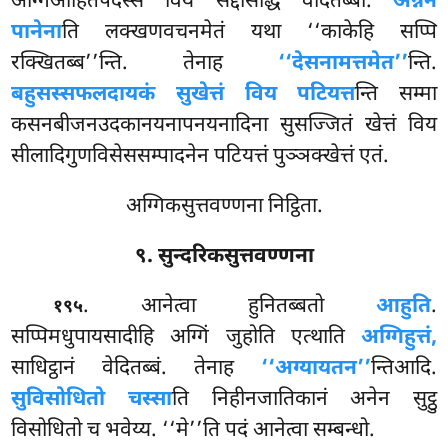
अग्गिआहितपदस्स विय सद्दसिद्धि वेदितब्बा.
अन्नेन
पानेना
ति लक्खणवचनमेतं यथा ‘‘काकेहि सप्पि
रक्खितब्ब’’न्ति. तेनाह
‘‘देसनामत्तमेत’’
न्ति.
बहुसस्सफलदायकं सुखेत्तं विय पटियत्त
न्ति सम्मा
कसनबीजनउदकानयनापनयनादिना सुसज्जितं खेत्तं विय
सीलादिगुणविसेससम्पादनेन पटियत्तं पुञ्ञक्खेत्तं एतं.
अग्गिकसुत्तवण्णना निट्ठिता.
९. सुन्दरिकसुत्तवण्णना
. आनेत्वा
हुनितब्बतो
आहुति
.
१९५
सप्पिमधुपायसादीहि अग्गिं जुहोति एत्थाति
अग्गिहुत्तं,
साधिट्ठानं वेदितब्बं. तेनाह
‘‘अग्यायतन’’
न्तिआदि.
सुविसोधितो चस्सा
ति निहीनजातिकानं अनेन सुट्ठु
विसोधितो च भवेय्य. ‘‘मे’’ति पदं आनेत्वा सम्बन्धो.