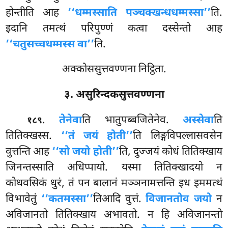
होन्तीति आह
‘‘धम्मस्साति पञ्चक्खन्धधम्मस्सा’’
ति.
इदानि तमत्थं परिपुण्णं कत्वा दस्सेन्तो आह
‘‘चतुसच्चधम्मस्स वा’’
ति.
अक्कोससुत्तवण्णना निट्ठिता.
३. असुरिन्दकसुत्तवण्णना
.
तेनेवा
ति भातुपब्बजितेनेव.
अस्सेवा
ति
१८९
तितिक्खस्स.
‘‘तं जयं होती’’
ति लिङ्गविपल्लासवसेन
वुत्तन्ति आह
‘‘सो जयो होती’’
ति, दुज्जयं कोधं तितिक्खाय
जिनन्तस्साति अधिप्पायो. यस्मा तितिक्खादयो न
कोधवसिकं धुरं, तं पन बालानं मञ्ञनामत्तन्ति
इध इममत्थं
विभावेतुं
‘‘कतमस्सा’’
तिआदि वुत्तं.
विजानतोव जयो
न
अविजानतो तितिक्खाय अभावतो. न हि अविजानन्तो