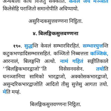
अन्धबालो कोधं विजेतुं सक्कोति.
केवलं जयं मञ्ञति
किलेसेहि पराजितो समानोपीति अधिप्पायो.
असुरिन्दकसुत्तवण्णना निट्ठिता.
४. बिलङ्गिकसुत्तवण्णना
.
सुद्ध
न्ति केवलं सम्भारविरहितं.
सम्भारयुत्त
न्ति
१९०
कटुकभण्डादिसम्भारसहितं. कञ्जितो निब्बत्तत्ता
कञ्जिकं,
आरनालं, बिलङ्गन्ति अत्थो.
नामं गहितं
सङ्गीतिकाले
‘‘बिलङ्गिकभारद्वाजो’’ति
विसेसनवसेन.
तयो
ति
धनञ्जानिया सामिको भारद्वाजो, अक्कोसकभारद्वाजो,
असुन्दरिकभारद्वाजोति आदितो तीसु सुत्तेसु आगता तयो.
मे
ति मय्हं.
बिलङ्गिकसुत्तवण्णना निट्ठिता.