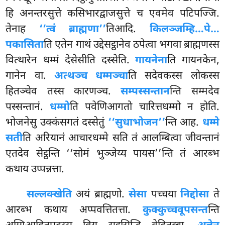
हि अनन्तरसुत्ते कसिभारद्वाजसुत्ते च एवमेव पटिपज्जि.
तेनाह
‘‘त्वं ब्राह्मणा’’
तिआदि.
किलञ्जम्हि…पे…
पकासिता
ति एतेन गाथं उद्देसट्ठानेव ठपेत्वा भगवा ब्राह्मणस्स
वित्थारेन धम्मं देसेसीति दस्सेति.
गायनेना
ति गायनकेन,
गानेन वा.
अत्थञ्च धम्मञ्चा
ति सदेवकस्स लोकस्स
हितञ्चेव तस्स कारणञ्च.
सम्पस्सन्तान
न्ति सम्मदेव
पस्सन्तानं.
धम्मो
ति पवेणिआगतो चारित्तधम्मो न होति.
भोजनेसु उक्कंसगतं दस्सेतुं
‘‘सुधाभोजन’’
न्ति आह.
धम्मे
सती
ति अरियानं आचारधम्मे सति तं आलम्बित्वा जीवन्तानं
एतदेव सेट्ठन्ति ‘‘सोमं भुञ्जेय्य पायस’’न्ति तं आरब्भ
कथाय उप्पन्नत्ता.
सल्लक्खेति
अयं ब्राह्मणो.
सेसा
पच्चया
निद्दोसा
ते
आरब्भ कथाय अप्पवत्तितत्ता.
कुक्कुच्चवूपसन्त
न्ति