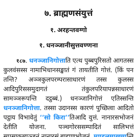
७. ब्राह्मणसंयुत्तं
१. अरहन्तवग्गो
१. धनञ्जानीसुत्तवण्णना
.
धनञ्जानिगोत्ता
ति
एत्थ पुब्बपुरिसतो आगतस्स
१८७
कुलवंसस्स नामाभिधानसङ्खातं गं तायतीति गोत्तं. (किं पन
तन्ति? अञ्ञकुलपरम्परासाधारणं तस्स कुलस्स
आदिपुरिससमुदागतं तंकुलपरियापन्नसाधारणं
सामञ्ञरूपन्ति दट्ठब्बं.) धनञ्जानिगोत्तं एतिस्सन्ति
धनञ्जानिगोत्ता
. तस्सा उदानस्स कारणं पुच्छित्वा आदितो
पट्ठाय विभावेतुं
‘‘सो किरा’’
तिआदि वुत्तं. नानारसभोजनं
देतीति योजना. पञ्चगोरससम्पादितं सालिभत्तं
सूपसाकब्यञ्जनं नानारसं ब्राह्मणभोजनं.
मण्डलग्गखग्ग
न्ति