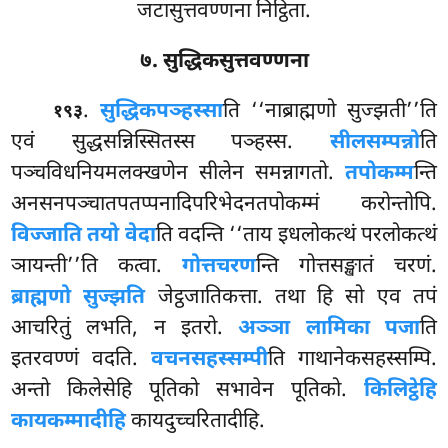
जटासुत्तवण्णना निट्ठिता.
७. सुद्धिकसुत्तवण्णना
.
सुद्धिकपञ्हस्सा
ति
‘‘नाब्राह्मणो सुज्झती’’ति
१९३
एवं सुद्धसन्निस्सितस्स पञ्हस्स.
सीलसम्पन्नो
ति
पञ्चविधनियमलक्खणेन सीलेन समन्नागतो.
तपोकम्म
न्ति
अनसनपञ्चातपतप्पनादिपरिभेदनतपोकम्मं करोन्तोपि.
विज्जाति तयो वेदा
ति वदन्ति ‘‘ताय इधलोकत्थं परलोकत्थं
ञायन्ती’’ति कत्वा.
गोत्तचरण
न्ति गोत्तसङ्खातं चरणं.
ब्राह्मणो सुज्झति
जेट्ठजातिकत्ता. तथा हि सो एव तपं
आचरितुं लभति, न इतरो.
अञ्ञा लामिका पजा
ति
इतरवण्णं वदति.
वचनसहस्सम्पी
ति गाथानेकसहस्सम्पि.
अन्तो किलेसेहि पूतिको सभावेन पूतिको.
किलिट्ठेहि
कायकम्मादीहि
कायदुच्चरितादीहि.