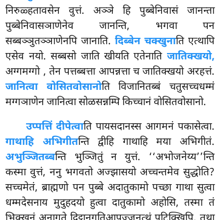
निरुळ्हतावसेन वुत्तं. अञ्ञे हि पुब्बेनिवासं जानन्ता
पुब्बेनिवासञाणेनेव जानन्ति, भगवा पन
सब्बञ्ञुतञ्ञाणेनपि जानाति.
दिब्बेन चक्खुना
ति एत्थापि
एसेव नयो. सब्बसो जाति खीयति एतेनाति
जातिक्खयो,
अग्गमग्गो
, तेन पत्तब्बत्ता आपन्नत्ता च जातिक्खयो अरहत्तं.
जानित्वा वोसितवोसानो
ति विजानितब्बं चतुसच्चधम्मं
मग्गञाणेन जानित्वा सोळसन्नम्पि किच्चानं वोसितवोसानो.
उप्पत्तिं दीपेत्वा
ति पायसदानस्स आगमनं पकासेत्वा.
गाथाहि अभिगीत
न्ति द्वीहि गाथाहि मया अभिगीतं.
अभुञ्जितब्ब
न्ति भुञ्जितुं न युत्तं. ‘‘अभोजनेय्य’’न्ति
कस्मा वुत्तं, ननु भगवतो अज्झासयो अच्चन्तमेव सुद्धोति?
सच्चमेतं, ब्राह्मणो पन पुब्बे अदातुकामो पच्छा गाथा सुत्वा
धम्मदेसनाय मुदुहदयो हुत्वा दातुकामो अहोसि, तस्मा तं
भिक्खूनं अनागते दिट्ठानुगतिआपज्जनत्थं पटिक्खिपि. तथा