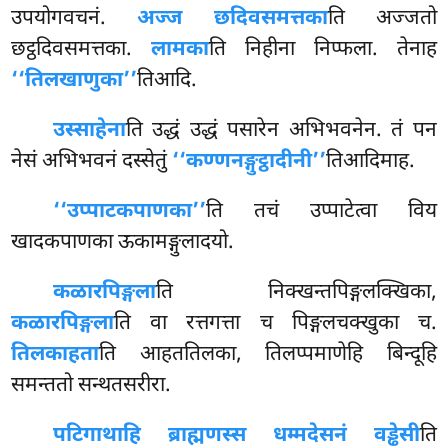
उपयोगवचनं.
अज्ज छदिवसमत्तका
ति अज्जतो
छट्ठदिवसमत्तका.
लामका
ति निहीना निप्फला. तेनाह
‘‘तिलखाणुका’’
तिआदि.
उस्साहेना
ति उद्धं उद्धं पसारेन अभिभवनेन. तं पन
नेसं अभिभवनं दस्सेतुं
‘‘कण्णनङ्गुट्ठादीनी’’
तिआदिमाह.
‘‘उप्पाटकपाणका’’
ति तचं उप्पाटेत्वा विय
खादकपाणका ऊकामङ्गुलादयो.
कळारपिङ्गला
ति निक्खन्तपिङ्गलक्खिका,
कळारपिङ्गला
ति वा रत्तगत्ता च पिङ्गलचक्खुका च.
तिलकाहता
ति आहततिलका, तिलप्पमाणेहि बिन्दूहि
समन्ततो सन्थतसरीरा.
पटिगाथाहि ब्राह्मणस्स धम्मदेसनं वड्ढेसी
ति