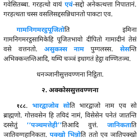
गवेसितब्बा. गरहत्थो वायं
एवं
-सद्दो अनेकत्थत्ता निपातानं.
गरहत्थता चस्स वसलिसद्दसन्निधानतो पाकटा एव.
गामनिगमरट्ठपूजितो
ति इमिना
गामनिगमरट्ठसामिकेहि पूजितभावो दीपितो गामादीनं तेसं
वसे वत्तनतो.
असुकस्स नाम
पुग्गलस्स.
सेस
न्ति
अभिक्कन्तन्तिआदि, यम्पि चञ्ञं इधागतं हेट्ठा वण्णितञ्च.
धनञ्जानीसुत्तवण्णना निट्ठिता.
२. अक्कोससुत्तवण्णना
.
भारद्वाजोव सो
ति भारद्वाजो नाम एव सो
१८८
ब्राह्मणो. गोत्तवसेन हि तयिदं नामं, विसेसेन पनेतं जातन्ति
दस्सेतुं
‘‘पञ्चमत्तेही’’
तिआदि वुत्तं.
जानिकता
ति
ञातिवग्गहानिकता.
पक्खो भिन्नो
ति ततो एव ञातिपक्खो