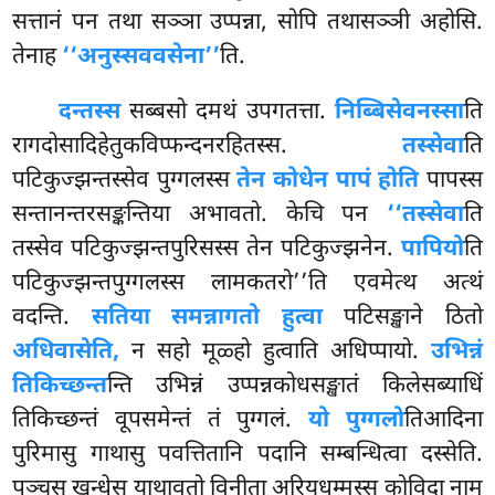
सत्तानं पन तथा सञ्ञा उप्पन्ना, सोपि तथासञ्ञी अहोसि.
तेनाह
‘‘अनुस्सववसेना’’
ति.
दन्तस्स
सब्बसो दमथं उपगतत्ता.
निब्बिसेवनस्सा
ति
रागदोसादिहेतुकविप्फन्दनरहितस्स.
तस्सेवा
ति
पटिकुज्झन्तस्सेव पुग्गलस्स
तेन कोधेन पापं होति
पापस्स
सन्तानन्तरसङ्कन्तिया अभावतो. केचि पन
‘‘तस्सेवा
ति
तस्सेव पटिकुज्झन्तपुरिसस्स तेन पटिकुज्झनेन.
पापियो
ति
पटिकुज्झन्तपुग्गलस्स लामकतरो’’ति एवमेत्थ अत्थं
वदन्ति.
सतिया समन्नागतो हुत्वा
पटिसङ्खाने ठितो
अधिवासेति,
न सहो मूळ्हो हुत्वाति अधिप्पायो.
उभिन्नं
तिकिच्छन्त
न्ति उभिन्नं उप्पन्नकोधसङ्खातं किलेसब्याधिं
तिकिच्छन्तं वूपसमेन्तं तं पुग्गलं.
यो पुग्गलो
तिआदिना
पुरिमासु गाथासु पवत्तितानि पदानि सम्बन्धित्वा दस्सेति.
पञ्चसु खन्धेसु याथावतो विनीता अरियधम्मस्स कोविदा नाम