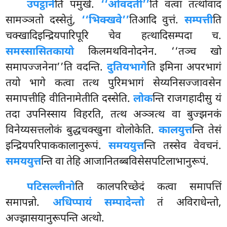
उपट्ठाने
ति पमुखे.
‘‘ओवदती’’
ति वत्वा तत्थोवादं
सामञ्ञतो दस्सेतुं,
‘‘भिक्खवे’’
तिआदि वुत्तं.
सम्पत्ती
ति
चक्खादिइन्द्रियपारिपूरि चेव हत्थादिसम्पदा च.
समस्सासितकायो
किलमथविनोदनेन. ‘‘तञ्च खो
समापज्जनेना’’ति वदन्ति.
दुतियभागे
ति इमिना अपरभागं
तयो भागे कत्वा तत्थ पुरिमभागं सेय्यनिसज्जावसेन
समापत्तीहि वीतिनामेतीति दस्सेति.
लोक
न्ति राजगहादीसु यं
तदा उपनिस्साय विहरति, तत्थ अञ्ञत्थ वा बुज्झनकं
विनेय्यसत्तलोकं बुद्धचक्खुना वोलोकेति.
कालयुत्त
न्ति तेसं
इन्द्रियपरिपाककालानुरूपं.
समययुत्त
न्ति तस्सेव वेवचनं.
समययुत्त
न्ति वा तेहि आजानितब्बविसेसपटिलाभानुरूपं.
पटिसल्लीनो
ति कालपरिच्छेदं कत्वा समापत्तिं
समापन्नो.
अधिप्पायं सम्पादेन्तो
तं अविराधेन्तो,
अज्झासयानुरूपन्ति अत्थो.