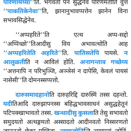
परिणामेय्या’’
ति. भगवतो पन सुद्धेनेव परिणमतीति वुत्तं
‘‘पाकतिकेनेवा’’
ति, झानानुभावप्पत्तेन झानेन विना
सभावसिद्धेनेव.
‘‘अप्पहरिते’’ति एत्थ अप्प-सद्दो
‘‘अप्पिच्छो’’तिआदीसु विय अभावत्थोति आह
‘‘अप्पहरितेति अहरिते’’
ति.
पातिसतेपि
पायसे.
न
आलुळती
ति न आविलं होति.
अनागन्ताव गच्छेय्य
‘‘अत्तनापि
न परिभुञ्जि, अञ्ञेसं न दापेसि, केवलं पायसं
नासेसी’’ति दोमनस्सप्पत्तो.
दारु
समादहानो
ति दारुहरिद्दि दारुस्मिं तस्स दहन्तो.
यदी
तिआदि दारुझापनस्स बहिद्धभावसाधनं असुद्धहेतूनं
पटिपक्खाभावतो तस्स.
खन्धादीसु कुसला
ति तेसु सभावतो
समुदयतो अत्थङ्गमतो अस्सादतो आदीनवतो निस्सरणतो