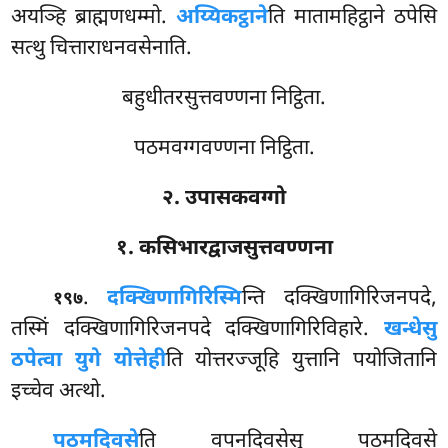
अयञ्हि ब्राह्मणधम्मो.
अय्यिकट्ठाने
ति मातामहिट्ठाने ठपेसि
सत्थु चित्ताराधनवसेनाति.
बहुधीतरसुत्तवण्णना निट्ठिता.
पठमवग्गवण्णना निट्ठिता.
२. उपासकवग्गो
१. कसिभारद्वाजसुत्तवण्णना
.
दक्खिणागिरिस्मि
न्ति
दक्खिणागिरिजनपदे,
१९७
तस्मिं दक्खिणागिरिजनपदे दक्खिणागिरिविहारे.
खन्धेसु
ठपेत्वा युगे योत्तेही
ति योत्तरज्जूहि युत्तानि पयोजितानि
इच्चेव अत्थो.
पठमदिवसे
ति वपनदिवसेसु पठमदिवसे