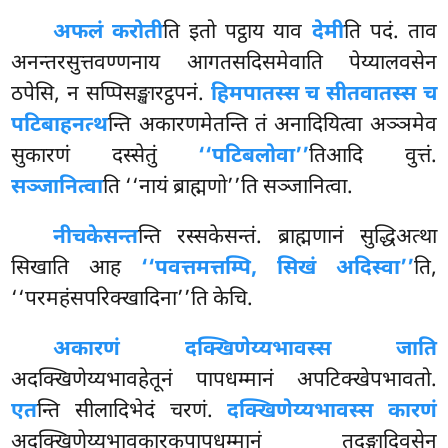
अफलं करोती
ति इतो पट्ठाय याव
देमी
ति पदं. ताव
अनन्तरसुत्तवण्णनाय आगतसदिसमेवाति पेय्यालवसेन
ठपेसि, न सप्पिसङ्खारट्ठपनं.
हिमपातस्स च सीतवातस्स च
पटिबाहनत्थ
न्ति अकारणमेतन्ति तं अनादियित्वा अञ्ञमेव
सुकारणं दस्सेतुं
‘‘पटिबलोवा’’
तिआदि वुत्तं.
सञ्जानित्वा
ति ‘‘नायं ब्राह्मणो’’ति सञ्जानित्वा.
नीचकेसन्त
न्ति रस्सकेसन्तं. ब्राह्मणानं सुद्धिअत्था
सिखाति आह
‘‘पवत्तमत्तम्पि, सिखं अदिस्वा’’
ति,
‘‘परमहंसपरिक्खादिना’’ति केचि.
अकारणं दक्खिणेय्यभावस्स जाति
अदक्खिणेय्यभावहेतूनं पापधम्मानं अपटिक्खेपभावतो.
एत
न्ति सीलादिभेदं चरणं.
दक्खिणेय्यभावस्स कारणं
अदक्खिणेय्यभावकारकपापधम्मानं तदङ्गादिवसेन