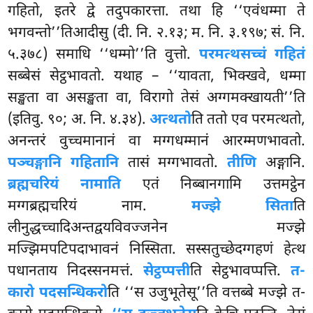
गहितो, इतरे द्वे तदुपकारत्ता. तथा हि ‘‘एवंधम्मा ते
भगवन्तो’’तिआदीसु (दी. नि. २.१३; म. नि. ३.१९७; सं. नि.
५.३७८) समाधि ‘‘धम्मो’’ति वुत्तो.
परमत्थसच्चं गहितं
सब्बेसं सेट्ठभावतो. यथाह – ‘‘यावता, भिक्खवे, धम्मा
सङ्खता वा असङ्खता वा, विरागो तेसं अग्गमक्खायती’’ति
(इतिवु. ९०; अ. नि. ४.३४).
अत्थतो
ति ततो एव परमत्थतो,
अनन्तरं वुच्चमानानं वा मग्गधम्मानं आरम्मणभावतो.
पञ्चङ्गानि गहितानि
तासं मग्गभावतो.
तीणि
अङ्गानि.
ब्रह्मचरियं नामाति
एतं निब्बानगामि उत्तमट्ठेन
मग्गब्रह्मचरियं नाम.
मज्झे सिता
ति
लीनुद्धच्चादिअन्तद्वयविवज्जनेन मज्झे
मज्झिमपटिपदाभावनं निस्सिता. सस्सतुच्छेदग्गहणं हेत्थ
पधानताय निदस्सनमत्तं.
सेट्ठप्पत्ती
ति सेट्ठभावप्पत्ति.
त-
कारो पदसन्धिकरो
ति ‘‘स उजुभूतेसू’’ति वत्तब्बे मज्झे त-