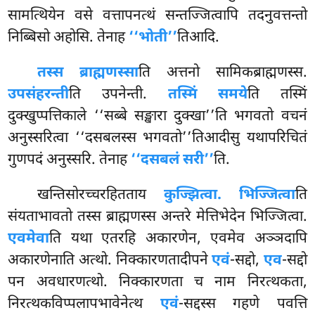
सामत्थियेन वसे वत्तापनत्थं सन्तज्जित्वापि तदनुवत्तन्तो
निब्बिसो अहोसि. तेनाह
‘‘भोती’’
तिआदि.
तस्स ब्राह्मणस्सा
ति अत्तनो सामिकब्राह्मणस्स.
उपसंहरन्ती
ति उपनेन्ती.
तस्मिं समये
ति
तस्मिं
दुक्खुप्पत्तिकाले ‘‘सब्बे सङ्खारा दुक्खा’’ति भगवतो
वचनं
अनुस्सरित्वा ‘‘दसबलस्स भगवतो’’तिआदीसु यथापरिचितं
गुणपदं अनुस्सरि. तेनाह
‘‘दसबलं सरी’’
ति.
खन्तिसोरच्चरहितताय
कुज्झित्वा. भिज्जित्वा
ति
संयताभावतो तस्स ब्राह्मणस्स अन्तरे मेत्तिभेदेन भिज्जित्वा.
एवमेवा
ति यथा एतरहि अकारणेन, एवमेव अञ्ञदापि
अकारणेनाति अत्थो. निक्कारणतादीपने
एवं
-सद्दो,
एव
-सद्दो
पन अवधारणत्थो. निक्कारणता च नाम निरत्थकता,
निरत्थकविप्पलापभावेनेत्थ
एवं
-सद्दस्स गहणे पवत्ति