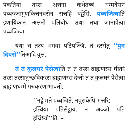
पकतिया तस्स अत्तना कथेतब्बं धम्मदेसनं
पब्बज्जागुणकित्तनवसेन सत्तहि वड्ढेसि.
पब्बजित्वा
ति
इणायिकानं अत्तनो पलिबोधं तथा तथा जानापेत्वा
पब्बजित्वा.
यथा च तत्थ भगवा पटिपज्जि, तं दस्सेतुं
‘‘पुन
दिवसे’’
तिआदि वुत्तं.
तं तं कुलघरं पेसेत्वा
ति तं तं तस्स ब्राह्मणस्स धीतरं
तस्स तस्सानुच्छविकस्स ब्राह्मणस्स देन्तो तं तं कुलघरं पेसेत्वा
ब्राह्मणधम्मे गरुकरणाभावतो.
‘‘नट्ठे मते पब्बजिते, नपुंसकेपि भत्तरि;
इत्थिया पतिसेट्ठाय, न अञ्ञो पति
इच्छियो’’ति. –