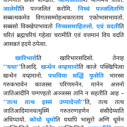
जाननतो छेका पण्डिता.
ञाणजोति
न्ति ञाणमयं जोतिं.
जालेमी
ति पज्जलितं करोमि.
निच्चं पज्जलितग्गि
सब्बत्थकमेव विगतसम्मोहन्धकारताय एकोभासभावतो.
सब्बसो विक्खेपाभावतो
निच्चसमाहितत्तो. एवं वदती
ति
चरितं ब्रह्मचरियं गहेत्वा चरामीति एवं वत्तमानं विय वदति
आसन्नतं हदये ठपेत्वा.
खारिभारो
ति खारिभारसदिसो. तेनाह
‘‘यथा’’
तिआदि.
खन्धेन वय्हमानो
ति काजे पक्खिपित्वा
खन्धेन वय्हमानो.
पथविया सद्धिं फुसेति
भारस्स
गरुकभावेन काजस्स परिणमनेन. मानेन अत्तनो
जातिआदीनि पग्गण्हतो अञ्ञस्स तानि न सहतीति आह –
‘‘तत्थ तत्थ इस्सं उप्पादेन्तो’’
ति, तत्थ तत्थ
जातिआदिमानवत्थुस्मिं गरुतरग्गहणेन संसीदेय्याति
अधिप्पायो.
कोधो धूमो
ति यथापि भासुरो अग्गि धूमेन