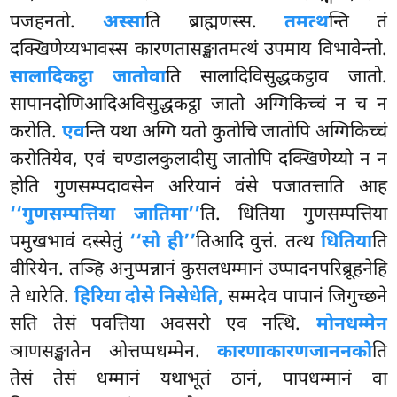
पजहनतो.
अस्सा
ति ब्राह्मणस्स.
तमत्थ
न्ति तं
दक्खिणेय्यभावस्स कारणतासङ्खातमत्थं उपमाय विभावेन्तो.
सालादिकट्ठा जातोवा
ति सालादिविसुद्धकट्ठाव जातो.
सापानदोणिआदिअविसुद्धकट्ठा जातो अग्गिकिच्चं न च न
करोति.
एव
न्ति यथा अग्गि यतो कुतोचि जातोपि अग्गिकिच्चं
करोतियेव, एवं चण्डालकुलादीसु जातोपि दक्खिणेय्यो न न
होति गुणसम्पदावसेन अरियानं वंसे पजातत्ताति आह
‘‘गुणसम्पत्तिया जातिमा’’
ति. धितिया गुणसम्पत्तिया
पमुखभावं दस्सेतुं
‘‘सो ही’’
तिआदि वुत्तं. तत्थ
धितिया
ति
वीरियेन. तञ्हि अनुप्पन्नानं कुसलधम्मानं उप्पादनपरिब्रूहनेहि
ते धारेति.
हिरिया दोसे निसेधेति,
सम्मदेव पापानं जिगुच्छने
सति तेसं पवत्तिया अवसरो एव
नत्थि.
मोनधम्मेन
ञाणसङ्खातेन ओत्तप्पधम्मेन.
कारणाकारणजाननको
ति
तेसं तेसं
धम्मानं यथाभूतं ठानं, पापधम्मानं वा