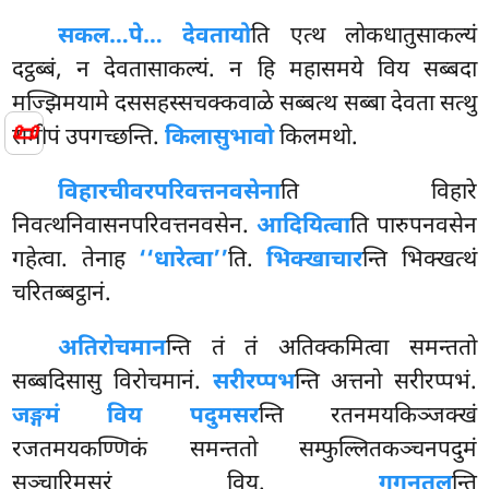
सकल…पे… देवतायो
ति एत्थ लोकधातुसाकल्यं
दट्ठब्बं, न देवतासाकल्यं. न हि महासमये विय सब्बदा
मज्झिमयामे दससहस्सचक्कवाळे
सब्बत्थ सब्बा देवता सत्थु
📜
समीपं उपगच्छन्ति.
किलासुभावो
किलमथो.
विहारचीवरपरिवत्तनवसेना
ति विहारे
निवत्थनिवासनपरिवत्तनवसेन.
आदियित्वा
ति पारुपनवसेन
गहेत्वा. तेनाह
‘‘धारेत्वा’’
ति.
भिक्खाचार
न्ति भिक्खत्थं
चरितब्बट्ठानं.
अतिरोचमान
न्ति तं तं अतिक्कमित्वा समन्ततो
सब्बदिसासु विरोचमानं.
सरीरप्पभ
न्ति अत्तनो सरीरप्पभं.
जङ्गमं विय पदुमसर
न्ति रतनमयकिञ्जक्खं
रजतमयकण्णिकं समन्ततो सम्फुल्लितकञ्चनपदुमं
सञ्चारिमसरं विय.
गगनतल
न्ति