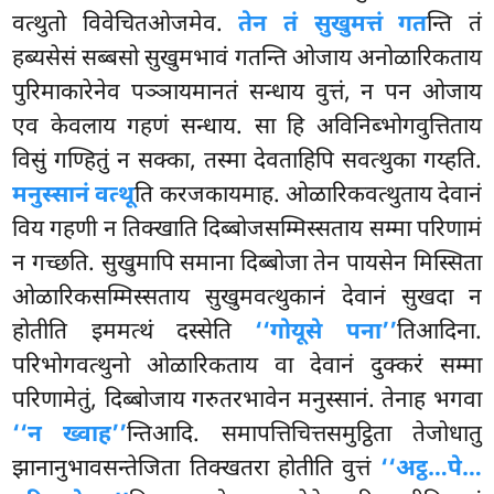
वत्थुतो विवेचितओजमेव.
तेन तं सुखुमत्तं गत
न्ति तं
हब्यसेसं सब्बसो सुखुमभावं गतन्ति ओजाय अनोळारिकताय
पुरिमाकारेनेव पञ्ञायमानतं सन्धाय वुत्तं, न पन ओजाय
एव केवलाय गहणं सन्धाय. सा हि अविनिब्भोगवुत्तिताय
विसुं गण्हितुं न सक्का, तस्मा देवताहिपि सवत्थुका गय्हति.
मनुस्सानं वत्थू
ति करजकायमाह. ओळारिकवत्थुताय देवानं
विय गहणी न तिक्खाति दिब्बोजसम्मिस्सताय सम्मा परिणामं
न गच्छति. सुखुमापि समाना दिब्बोजा तेन पायसेन मिस्सिता
ओळारिकसम्मिस्सताय सुखुमवत्थुकानं देवानं सुखदा न
होतीति इममत्थं दस्सेति
‘‘गोयूसे पना’’
तिआदिना.
परिभोगवत्थुनो ओळारिकताय वा देवानं दुक्करं सम्मा
परिणामेतुं, दिब्बोजाय गरुतरभावेन मनुस्सानं. तेनाह भगवा
‘‘न ख्वाह’’
न्तिआदि. समापत्तिचित्तसमुट्ठिता तेजोधातु
झानानुभावसन्तेजिता तिक्खतरा होतीति वुत्तं
‘‘अट्ठ…पे…