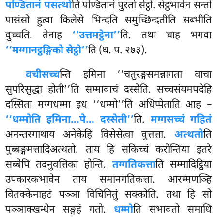
पण्डितानं पसत्थो
ति पण्डितानं पुरतो सेट्ठो. सेट्ठभावेन सन्तो
पासंसो हुत्वा किलेसे भिन्दति समुच्छिन्दतीति सब्भीति
वुच्चति. तेनाह
‘‘उत्तमट्ठेना’’
ति. तथा चाह भगवा
‘‘मग्गानट्ठङ्गिको सेट्ठो’’
ति (ध. प. २७३).
वचीसच्च
न्ति इमिना ‘‘चतुरङ्गसमन्नागता वाचा
सुपरिसुद्धा होती’’ति सम्मावाचं दस्सेति. सच्चसंयमपदेहि
दस्सिता मग्गधम्मा इध ‘‘धम्मो’’ति अधिप्पेताति आह –
‘‘धम्मोति इमिना…पे… दस्सेती’’
ति.
मग्गसच्चं गहितं
अनन्तरगाथाय अनेकेहि विसेसेत्वा वुत्तत्ता.
अत्थतो
ति
पुब्बङ्गमत्तादिअत्थतो. ताय हि सकिच्चं करोन्तिया इतरे
सब्बेपि तदनुवत्तिका
होन्ति.
तग्गतिकत्ता
ति सम्मादिट्ठिया
उपकारकभावेन ताय समानगतिकत्ता. आरम्मणञ्हि
वितक्केनाहटं पञ्ञा विचिनितुं सक्कोति. तथा हि सो
पञ्ञाक्खन्धेन सङ्गहं गतो.
धम्मो
ति सभावतो समाधि