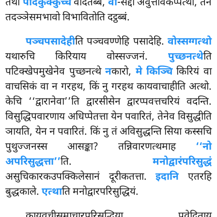
तथा
पादकुक्कुच्चं
वेदितब्बं,
वा
-सद्दो अवुत्तविकप्पत्थो, तेन
तदञ्ञेसमभावो विभावितोति दट्ठब्बं.
पञ्चपसादेही
ति पञ्चवण्णेहि पसादेहि.
वोस्सग्गत्थो
यथारुचि किरियाय वोस्सज्जनं.
पुच्छनत्थे
ति
पटिक्खेपमुखेनेव पुच्छनत्थे
न
कारो,
मे किञ्चि
किरियं वा
वाचसिकं वा न गरहथ, किं नु गरहथ कायवाचाहीति अत्थो.
केचि ‘‘द्वारानेवा’’ति द्वारसीसेन द्वारप्पवत्तचरियं वदन्ति.
विसुद्धिपवारणाय अधिप्पेतत्ता येन पवारितं, तेनेव विसुद्धीति
ञायति, येन न पवारितं. किं नु तं अविसुद्धन्ति सिया कस्सचि
पुथुज्जनस्स आसङ्का? तन्निवारणत्थमाह
‘‘नो
अपरिसुद्धत्ता’’
ति.
मनोद्वारं
परिसुद्धं
असुचिकारकउपक्किलेसानं दूरीकतत्ता.
इदानि
एतरहि
बुद्धकाले.
एत्था
ति मनोद्वारपरिसुद्धियं.
कायवचीसमाचारपरिसुद्धिया पवेदिताय