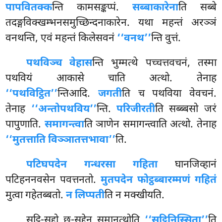
पापवितक्क
न्ति कामसङ्कप्पं.
सब्बाकारेना
ति सब्बे
तदङ्गविक्खम्भनसमुच्छिन्दनाकारेन. यथा महन्तं अरञ्ञं
वनथन्ति, एवं महन्तं किलेसवनं
‘‘वनथ’’
न्ति वुत्तं.
पथविञ्च वेहास
न्ति भुम्मत्थे पच्चत्तवचनं, तस्मा
पथवियं आकासे चाति अत्थो. तेनाह
‘‘पथविट्ठित’’
न्तिआदि.
जगती
ति च पथविया वेवचनं.
तेनाह
‘‘अन्तोपथविय’’
न्ति.
परिजीरती
ति सब्ब्बसो जरं
पापुणाति.
समागन्त्वा
ति ञाणेन समागन्त्वाति अत्थो. तेनाह
‘‘मुतत्ताति विञ्ञातत्तभावा’’
ति.
पटिघपदेन गन्धरसा गहिता
घानजिव्हानं
पटिहननवसेन पवत्तनतो.
मुतपदेन फोट्ठब्बारम्मणं गहितं
मुत्वा गहेतब्बतो.
न लिप्पती
ति न मक्खीयति.
सट्ठि-सद्दो छ-सद्देन समानत्थोति
‘‘सट्ठिनिस्सिता’’
ति