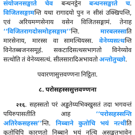
संयोजनसङ्खाते चेव
बन्धनट्ठेन
बन्धनसङ्खाते च
.
विजितसङ्गाम
न्ति यथा रागादयो पुन न सीसं उक्खिपन्ति,
एवं अरियमग्गसेनाय वसेन विजितसङ्गामं. तेनाह
‘‘विजितरागदोसमोहसङ्गाम’’
न्ति.
मारबलस्सा
ति
मारसेनाय, मारस्स वा सामत्थियस्स.
वेनेय्यसत्थ
न्ति
विनेतब्बजनसमूहं. सकटादिसत्थसभागतो विनेय्योव
सत्थोति तं वेनेय्यसत्थं. सीलसारादिअभावतो
अन्तोतुच्छो
.
पवारणासुत्तवण्णना निट्ठिता.
८. परोसहस्ससुत्तवण्णना
. सहस्सतो परं अड्ढतेय्यभिक्खुसतं तदा भगवन्तं
२१६
पयिरुपासतीति आह
‘‘परोसहस्सन्ति
अतिरेकसहस्स’’
न्ति.
निब्बाने कुतोचि भयं नत्थी
ति
कुतोचिपि कारणतो निब्बाने भयं नत्थि असङ्खतभावेन