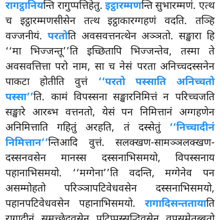
रागट्ठानिय
न्ति रागुप्पत्तिहेतु.
इट्ठारम्मण
न्ति सुभारम्मणं. एत्थ
च इट्ठारम्मणसीसेन तत्थ इट्ठाकारग्गहणं वदति. तञ्हि
वज्जनीयं.
परतो
ति अवसवत्तनत्थेन अञ्ञतो. सङ्खारा हि
‘‘मा भिज्जन्तू’’ति इच्छितापि भिज्जन्तेव, तस्मा ते
अवसवत्तित्ता परो नाम, सा च नेसं परता अनिच्चदस्सनेन
पाकटा होतीति वुत्तं
‘‘परतो पस्साति अनिच्चतो
पस्सा’’
ति. कामं विपस्सना सङ्खारनिमित्तं न
परिच्चजति
सङ्खारे आरब्भ वत्तनतो, येसं पन निमित्तानं अग्गहणेन
अनिमित्ताति गहितुं अरहति, तं दस्सेतुं
‘‘निच्चादीनं
निमित्तान’’
न्तिआदि वुत्तं. सलक्खण-सामञ्ञलक्खण-
दस्सनवसेन मानस्स दस्सनाभिसमयो, विपस्सनाय
पहानाभिसमयो. ‘‘मग्गेना’’ति वदन्ति, मग्गेनेव पन
असम्मोहतो परिञ्ञापटिवेधवसेन दस्सनाभिसमयो,
पहानपटिवेधवसेन पहानाभिसमयो.
रागादिसन्तताया
ति
रागादीनं समुच्छेदवसेन पटिप्पस्सद्धिवसेन वूपसमेतब्बतो