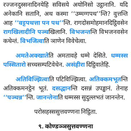
रज्जनदुस्सनादिनयेहि सविसये अयोनिसो उट्ठानानि. यदि
अनेकानि सतानि, अथ कस्मा ‘‘उम्मग्गपथ’’न्ति? वुत्तन्ति
आह
‘‘वट्टपथत्ता पन पथ’’
न्ति. रागदोसमोहमानदिट्ठिवसेन
रागखिलादीनि पञ्च
खिलानि.
विभजन्त
न्ति विभजनवसेन
कथेन्तं.
विभजित्वा
ति ञाणेन विवेचेत्वा.
अमते
अक्खाते
ति अमतावहे धम्मे देसिते.
धम्मस्स
पस्सितारो
सच्चसम्पटिवेधेन.
असंहीरा
दिट्ठिवातेहि.
अतिविज्झित्वा
ति पटिविज्झित्वा.
अतिक्कमभूत
न्ति
अतिक्कमनट्ठेन भूतं.
दसद्धान
न्ति दसन्नं उपड्ढानं. तेनाह
‘‘पञ्चन्न’’
न्ति.
जानन्तेना
ति धम्मस्स सुदुल्लभतं जानन्तेन.
परोसहस्ससुत्तवण्णना निट्ठिता.
९. कोण्डञ्ञसुत्तवण्णना