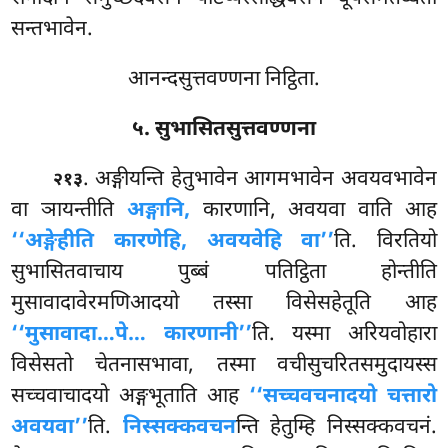
सन्तभावेन.
आनन्दसुत्तवण्णना निट्ठिता.
५. सुभासितसुत्तवण्णना
. अङ्गीयन्ति
हेतुभावेन आगमभावेन अवयवभावेन
२१३
वा ञायन्तीति
अङ्गानि,
कारणानि, अवयवा वाति आह
‘‘अङ्गेहीति कारणेहि, अवयवेहि वा’’
ति. विरतियो
सुभासितवाचाय पुब्बं पतिट्ठिता होन्तीति
मुसावादावेरमणिआदयो तस्सा विसेसहेतूति आह
‘‘मुसावादा…पे… कारणानी’’
ति. यस्मा अरियवोहारा
विसेसतो चेतनासभावा, तस्मा वचीसुचरितसमुदायस्स
सच्चवाचादयो अङ्गभूताति आह
‘‘सच्चवचनादयो चत्तारो
अवयवा’’
ति.
निस्सक्कवचन
न्ति हेतुम्हि निस्सक्कवचनं.