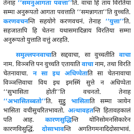
तेनाह
‘‘समनुआगता पवत्ता’’
ति. वाचा हि ताय विरतिया
सम्मा अनुरूपतो आगता पवत्ताति ‘‘समन्नागता’’ति वुच्चति.
करणवचन
न्ति सहयोगे करणवचनं. तेनाह
‘‘युत्ता’’
ति.
सहजातापि हि चेतना यथासमादिन्नाय विरतिया सम्मा
अनुरूपतो युत्ताति वत्तुं अरहति.
समुल्लपनवाचा
ति सद्दवाचा, सा वुच्चतीति
वाचा
नाम. विञ्ञत्ति पन वुच्चति एतायाति
वाचा
नाम, तथा विरति
चेतनावाचा.
न सा इध अधिप्पेता
ति सा चेतनावाचा
विञ्ञत्तिवाचा विय इध इमस्मिं सुत्ते न अधिप्पेता
‘‘सुभासिता होती’’ति वचनतो. तेनाह
‘‘अभासितब्बतो’’
ति. सुट्ठु
भासिता
ति सम्मा ञायेन
भासिता वचीसुचरितभावतो.
अत्थावहत
न्ति हितावहकालं
पति आह.
कारणसुद्धि
न्ति
योनिसोमनसिकारेन
कारणविसुद्धिं.
दोसाभाव
न्ति अगतिगमनादिदोसाभावं.