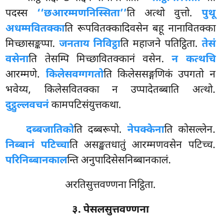
पदस्स
‘‘छआरम्मणनिस्सिता’’
ति अत्थो वुत्तो.
पुथू
अधम्मवितक्का
ति रूपवितक्कादिवसेन बहू नानावितक्का
मिच्छासङ्कप्पा.
जनताय निविट्ठा
ति महाजने पतिट्ठिता.
तेसं
वसेना
ति तेसम्पि मिच्छावितक्कानं वसेन.
न कत्थचि
आरम्मणे.
किलेसवग्गगतो
ति किलेससङ्गणिकं उपगतो न
भवेय्य, किलेसवितक्का न उप्पादेतब्बाति अत्थो.
दुट्ठुल्लवचनं
कामपटिसंयुत्तकथा.
दब्बजातिको
ति दब्बरूपो.
नेपक्केना
ति कोसल्लेन.
निब्बानं पटिच्चा
ति असङ्खतधातुं आरम्मणवसेन पटिच्च.
परिनिब्बानकाल
न्ति अनुपादिसेसनिब्बानकालं.
अरतिसुत्तवण्णना निट्ठिता.
३. पेसलसुत्तवण्णना