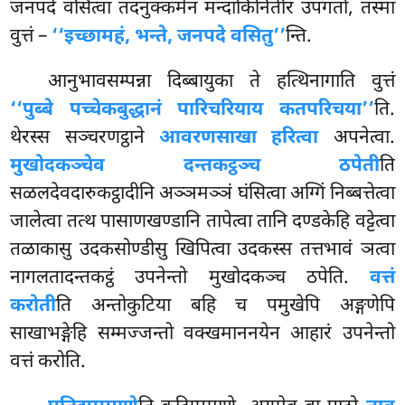
जनपदे वसित्वा तदनुक्कमेन मन्दाकिनितीरं उपगतो, तस्मा
वुत्तं –
‘‘इच्छामहं, भन्ते, जनपदे वसितु’’
न्ति.
आनुभावसम्पन्ना दिब्बायुका ते हत्थिनागाति वुत्तं
‘‘पुब्बे पच्चेकबुद्धानं पारिचरियाय कतपरिचया’’
ति.
थेरस्स सञ्चरणट्ठाने
आवरणसाखा हरित्वा
अपनेत्वा.
मुखोदकञ्चेव दन्तकट्ठञ्च ठपेती
ति
सळलदेवदारुकट्ठादीनि अञ्ञमञ्ञं घंसित्वा अग्गिं निब्बत्तेत्वा
जालेत्वा तत्थ पासाणखण्डानि तापेत्वा तानि दण्डकेहि वट्टेत्वा
तळाकासु उदकसोण्डीसु खिपित्वा उदकस्स तत्तभावं ञत्वा
नागलतादन्तकट्ठं उपनेन्तो मुखोदकञ्च ठपेति.
वत्तं
करोती
ति अन्तोकुटिया बहि च पमुखेपि अङ्गणेपि
साखाभङ्गेहि सम्मज्जन्तो वक्खमाननयेन आहारं उपनेन्तो
वत्तं करोति.