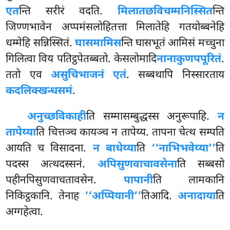
एत
न्ति सरीरं वदति.
मिलातछविचम्मनिस्सित
न्ति
जिण्णभावेन अप्पमंसलोहितत्ता मिलातेहि
गतयोब्बनेहि
धम्मेहि सन्निस्सितं.
घासमामिस
न्ति घासभूतं आमिसं मच्चुना
गिलित्वा विय पतिट्ठपेतब्बतो. केसलोमादि
नानाकुणपपूरितं
.
ततो एव
असुचिभाजनं एतं
. सब्बथापि निस्सारताय
कदलिक्खन्धसमं
.
अनुच्छविकाही
ति सम्मासम्बुद्धस्स अनुरूपाहि.
न
तापेय्या
ति चित्तञ्च कायञ्च न तापेय्य. तापना चेत्थ सम्पति
आयति च विसादना.
न बाधेय्या
ति
‘‘नाभिभवेय्या’’
ति
पदस्स अत्थदस्सनं.
अपिसुणवाचावसेना
ति सब्बसो
पहीनपिसुणवाचतावसेन.
पापानी
ति लामकानि
निकिट्ठकानि. तेनाह
‘‘अप्पियानी’’
तिआदि.
अनादाया
ति
अग्गहेत्वा.