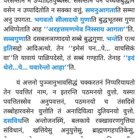
परसन्ताने न उप्पादितपुब्बस्स. ससन्ताने पन पच्चेकबुद्धानं
वसेन न उप्पादितोति न सक्का वत्तुं.
समनुआगता
ति सम्मा
अनु उपगता.
भगवतो सीलादयो गुणा
ति बुद्धभूतस्स गुणा
अधिप्पेताति आह
‘‘अरहत्तमग्गमेव निस्साय आगता’’
ति.
सब्बगुणा
ति दसबलञाणादयो सब्बे बुद्धगुणा.
भन्ते
ति एत्थ
इति
सद्दो आदिअत्थो. तेन ‘‘इमेसं पन…पे… वाचसिकं
वा’’ति यावायं पाळिपदेसो, तं सब्बं गण्हाति. तेनाह
‘‘इदं
थेरो…पे… पवारेन्तो आहा’’
ति.
यं अत्तनो पुञ्ञानुभावसिद्धं चक्करतनं निप्परियायतो
तेन पवत्तितं नाम, न इतरन्ति पठमनयो वुत्तो. यस्मा
पवत्तितस्सेव अनुपवत्तनं, पठमनयो च तंसदिसे
तब्बोहारवसेन वुत्तोति तं अनादियित्वा दुतियनयो वुत्तो.
दसविध
न्ति अन्तोजनस्मिं, बलकाये रक्खावरणगुत्तिया
संविधानं, खत्तियेसु अनुयुत्तेसु, ब्राह्मणगहपतिकेसु,