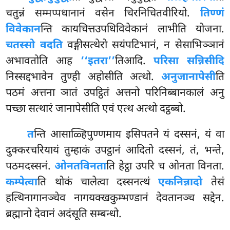
चतुन्नं सम्मप्पधानानं वसेन चिरनिचितवीरियो.
तिण्णं
विवेकान
न्ति कायचित्तउपधिविवेकानं लाभीति योजना.
चतस्सो वदति
वङ्गीसत्थेरो सयंपटिभानं, न सेसाभिञ्ञानं
अभावतोति आह
‘‘इतरा’’
तिआदि.
परिसा सन्निसीदि
निस्सद्दभावेन तुण्ही अहोसीति अत्थो.
अनुजानापेसी
ति
पठमं अत्तना ञातं उपट्ठितं अत्तनो परिनिब्बानकालं अनु
पच्छा सत्थारं जानापेसीति एवं एत्थ अत्थो दट्ठब्बो.
त
न्ति
आसाळ्हिपुण्णमाय इसिपतने यं दस्सनं, यं वा
दुक्करचरियायं तुम्हाकं उपट्ठानं आदितो दस्सनं, तं, भन्ते,
पठमदस्सनं.
ओनतविनता
ति हेट्ठा उपरि च ओनता विनता.
कम्पेत्वा
ति थोकं चालेत्वा दस्सनत्थं
एकनिन्नादो
तेसं
हत्थिनागानञ्चेव नागयक्खकुम्भण्डानं देवतानञ्च सद्देन.
ब्रह्मानो देवानं अदंसूति सम्बन्धो.