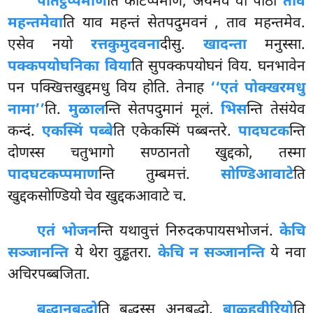
पतिट्ठप्पमाणे
ति कटिप्पमाणे, अयमेव वा पाठो
ताव
महन्तमेवा
ति याव महन्तं सेतपदुमवनं
, ताव महन्तमेव.
एसेव नयो
रत्तकुमुदवना
दीसु.
खादन्ता
मनुस्सा.
पक्कपयोघनिका विया
ति सुपक्कपयोघनं विय. घनभावेन
पन पक्खित्तखुद्दमधु विय होति. तेनाह
‘‘एतं पोक्खरमधु
नामा’’
ति.
मुळाल
न्ति सेतपदुमानं मूलं.
भिस
न्ति तेसंयेव
कन्दं.
एकस्मिं पब्बे
ति एकेकस्मिं पब्बन्तरे.
पादघटक
न्ति
दोणस्स चतुभागो सण्ठानतो खुद्दको, तस्मा
पादघटकप्पमाण
न्ति तुम्बमत्तं.
सोण्डिआवाटे
ति
खुद्दकसोण्डियो चेव खुद्दकआवाटे च.
एतं भोजन
न्ति यथावुत्तं निरुदकपायसभोजनं.
केचि
सञ्जानन्ति
ये थेरा वुड्ढतरा.
केचि न सञ्जानन्ति
ये नवा
अचिरपब्बजिता.
बुद्धानुबुद्धो
ति बुद्धस्स अनुबुद्धो.
बाळ्हवीरियो
ति