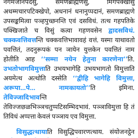
नेगमजानपदेसु, समणब्राह्मणेसु, मिगपक्खीसु
अधम्मचारपटिक्खेपो, अधनानं धनानुप्पदानं, समणब्राह्मणे
उपसङ्कमित्वा पञ्हपुच्छनन्ति एवं दसविधं. तत्थ गहपतिके
पक्खिजाते च विसुं कत्वा गहणवसेन
द्वादसविधं.
चक्कवत्तिवत्त
न्ति चक्कवत्तिभावावहं वत्तं. यस्मा याथावतो
पवत्तितं, तदनुरूपकं पन ञायेन युत्तकेन पवत्तितं नाम
होतीति आह
‘‘सम्मा नयेन हेतुना कारणेना’’
ति.
उभतोभागविमुत्ता
ति उभयभागेहि उभयभागतो विमुत्ताति
अयमेत्थ अत्थोति दस्सेति
‘‘द्वीहि भागेहि विमुत्ता,
अरूपा…पे… नामकायतो’’
ति इमिना.
तेविज्जादिभाव
न्ति
तेविज्जछळभिञ्ञचतुप्पटिसम्भिदभावं. पञ्ञाविमुत्ता हि तं
तिविधं अप्पत्ता केवलं पञ्ञाय एव विमुत्ता.
विसुद्धत्थाया
ति विसुद्धिपवारणत्थाय. संयोजनट्ठेन