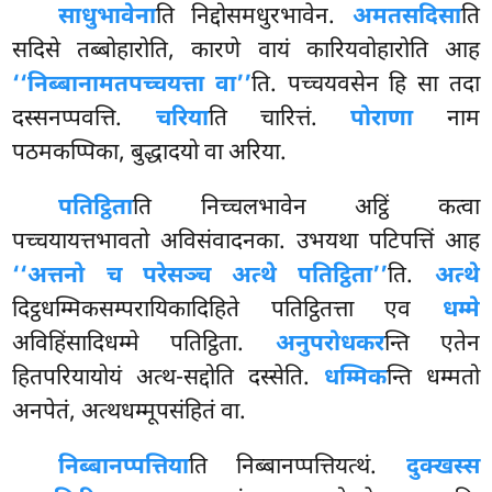
साधुभावेना
ति
निद्दोसमधुरभावेन.
अमतसदिसा
ति
सदिसे तब्बोहारोति, कारणे वायं कारियवोहारोति आह
‘‘निब्बानामतपच्चयत्ता वा’’
ति. पच्चयवसेन हि सा तदा
दस्सनप्पवत्ति.
चरिया
ति चारित्तं.
पोराणा
नाम
पठमकप्पिका, बुद्धादयो वा अरिया.
पतिट्ठिता
ति निच्चलभावेन अट्ठिं कत्वा
पच्चयायत्तभावतो अविसंवादनका. उभयथा पटिपत्तिं आह
‘‘अत्तनो च परेसञ्च अत्थे पतिट्ठिता’’
ति.
अत्थे
दिट्ठधम्मिकसम्परायिकादिहिते पतिट्ठितत्ता एव
धम्मे
अविहिंसादिधम्मे पतिट्ठिता.
अनुपरोधकर
न्ति एतेन
हितपरियायोयं अत्थ-सद्दोति दस्सेति.
धम्मिक
न्ति धम्मतो
अनपेतं, अत्थधम्मूपसंहितं वा.
निब्बानप्पत्तिया
ति निब्बानप्पत्तियत्थं.
दुक्खस्स