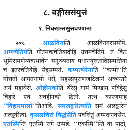
८. वङ्गीससंयुत्तं
१. निक्खन्तसुत्तवण्णना
.
आळविय
न्ति
आळविनगरसमीपे.
२०९
अग्गचेतिये
ति गोतमकचेतियादीहि उत्तमचेतिये. तं किर
भूमिरामणेय्यकभावेन मनुञ्ञताय पधानयुत्ततादिसम्पत्तिया
च इतरचेतियेहि सेट्ठसम्मतं.
कप्पत्थेरेना
ति ‘‘कप्पो’’ति
गोत्ततो आगतनामो थेरो, सहस्सपुराणजटिलानं अब्भन्तरे
अयं महाथेरो.
ओहीनको
ति थेरेसु गामं पिण्डाय पविट्ठेसु
विहारे एव अवहीनको ठितो. तत्थ कारणमाह
‘‘विहारपालो’’
तिआदि.
समलङ्करित्वाति
समं अलङ्कारेन
अलङ्करित्वा.
कुसलचित्तं विद्धंसेति
पवत्तितुं अप्पदानवसेन.
एतस्मि
न्ति एतस्मिं रागे उप्पन्ने. ‘‘एकस्मि’’न्ति वा पाठो,