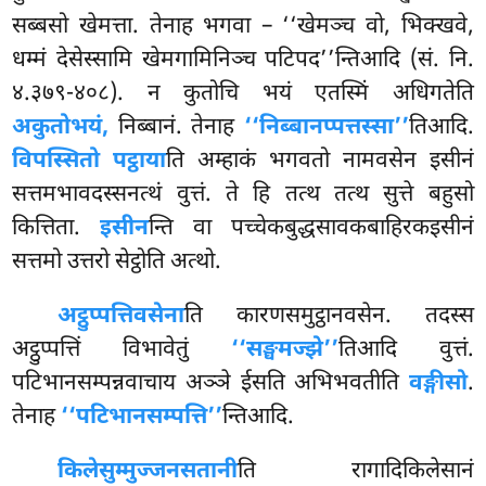
सब्बसो खेमत्ता. तेनाह भगवा – ‘‘खेमञ्च वो, भिक्खवे,
धम्मं देसेस्सामि खेमगामिनिञ्च पटिपद’’न्तिआदि (सं. नि.
४.३७९-४०८). न कुतोचि भयं एतस्मिं अधिगतेति
अकुतोभयं,
निब्बानं. तेनाह
‘‘निब्बानप्पत्तस्सा’’
तिआदि.
विपस्सितो पट्ठाया
ति अम्हाकं भगवतो नामवसेन इसीनं
सत्तमभावदस्सनत्थं वुत्तं. ते हि तत्थ तत्थ सुत्ते बहुसो
कित्तिता.
इसीन
न्ति वा पच्चेकबुद्धसावकबाहिरकइसीनं
सत्तमो उत्तरो सेट्ठोति अत्थो.
अट्ठुप्पत्तिवसेना
ति
कारणसमुट्ठानवसेन. तदस्स
अट्ठुप्पत्तिं विभावेतुं
‘‘सङ्घमज्झे’’
तिआदि वुत्तं.
पटिभानसम्पन्नवाचाय अञ्ञे ईसति अभिभवतीति
वङ्गीसो
.
तेनाह
‘‘पटिभानसम्पत्ति’’
न्तिआदि.
किलेसुम्मुज्जनसतानी
ति रागादिकिलेसानं