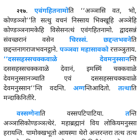
.
एवंगहितनामो
ति ‘‘अञ्ञासि वत, भो,
२१७
कोण्डञ्ञो’’ति सत्थु वचनं निस्साय भिक्खूहि अञ्ञेहि
कोण्डञ्ञनामकेहि विसेसनत्थं एवंगहितनामो. द्वादसन्नं
संवच्छरानं वसेन
चिरस्सं. छद्दन्तभवने
ति
छद्दन्तनागराजभवनट्ठाने.
पञ्ञवा महासावको
रत्तञ्ञुताय.
‘‘दससहस्सचक्कवाळे देवमनुस्सान
न्ति
दससहस्सचक्कवाळे देवानं, इमस्मिं चक्कवाळे
देवमनुस्सानञ्चाति एवं दससहस्सचक्कवाळे
देवमनुस्सान’’न्ति वदन्ति.
अग्ग
न्तिआदितो.
तत्था
ति
मन्दाकिनितीरे.
वस्सग्गेना
ति वस्सपटिपाटिया.
त
न्ति
अञ्ञासिकोण्डञ्ञत्थेरं. महाब्रह्मानं विय लोकियमनुस्सा
हरायन्ति. पामोक्खभूतो आयस्मा
थेरो अन्तरन्तरा तत्थ तत्थ