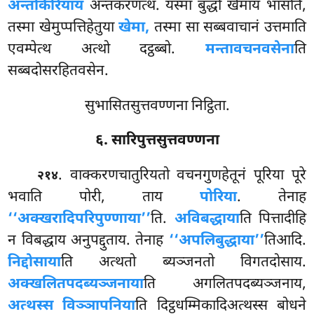
अन्तकिरियाय
अन्तकरणत्थं. यस्मा बुद्धो खेमाय भासति,
तस्मा खेमुप्पत्तिहेतुया
खेमा,
तस्मा सा सब्बवाचानं उत्तमाति
एवम्पेत्थ अत्थो दट्ठब्बो.
मन्तावचनवसेना
ति
सब्बदोसरहितवसेन.
सुभासितसुत्तवण्णना निट्ठिता.
६. सारिपुत्तसुत्तवण्णना
. वाक्करणचातुरियतो वचनगुणहेतूनं पूरिया पूरे
२१४
भवाति पोरी, ताय
पोरिया
. तेनाह
‘‘अक्खरादिपरिपुण्णाया’’
ति.
अविबद्धाया
ति पित्तादीहि
न विबद्धाय अनुपद्दुताय. तेनाह
‘‘अपलिबुद्धाया’’
तिआदि.
निद्दोसाया
ति अत्थतो ब्यञ्जनतो विगतदोसाय.
अक्खलितपदब्यञ्जनाया
ति
अगलितपदब्यञ्जनाय,
अत्थस्स विञ्ञापनिया
ति दिट्ठधम्मिकादिअत्थस्स बोधने