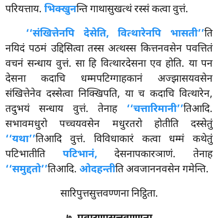
परियत्ताय.
भिक्खुन
न्ति गाथासुखत्थं रस्सं कत्वा वुत्तं.
‘‘संखित्तेनपि देसेति, वित्थारेनपि भासती’’
ति
नयिदं पठमं उद्दिसित्वा तस्स अत्थस्स कित्तनवसेन पवत्तितं
वचनं सन्धाय वुत्तं. सा हि वित्थारदेसना एव होति. या पन
देसना कदाचि धम्मपटिग्गाहकानं अज्झासयवसेन
संखित्तेनेव दस्सेत्वा निक्खिपति, या च कदाचि वित्थारेन,
तदुभयं सन्धाय वुत्तं. तेनाह
‘‘चत्तारिमानी’’
तिआदि.
सभावमधुरो पच्चयवसेन मधुरतरो होतीति दस्सेतुं
‘‘यथा’’
तिआदि वुत्तं. विविधाकारं कत्वा धम्मं कथेतुं
पटिभातीति
पटिभानं,
देसनापकारञाणं. तेनाह
‘‘समुद्दतो’’
तिआदि.
ओदहन्ती
ति अवजाननवसेन गमेन्ति.
सारिपुत्तसुत्तवण्णना निट्ठिता.