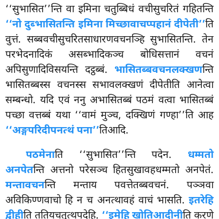
‘‘सुभासित’’न्ति वा इमिना चतुब्बिधं वचीसुचरितं गहितन्ति
‘‘नो दुब्भासितन्ति इमिना मिच्छावाचप्पहानं दीपेती’’
ति
वुत्तं. सब्बवचीसुचरितसाधारणवचनञ्हि सुभासितन्ति. तेन
परभेदनादिकं असब्भादिकञ्च बोधिसत्तानं वचनं
अपिसुणादिविसयन्ति दट्ठब्बं.
भासितब्बवचनलक्खण
न्ति
भासितब्बस्स
वचनस्स सभावलक्खणं दीपेतीति आनेत्वा
सम्बन्धो. यदि एवं ननु अभासितब्बं पठमं वत्वा भासितब्बं
पच्छा वत्तब्बं यथा ‘‘वामं मुञ्च, दक्खिणं गण्हा’’ति आह
‘‘अङ्गपरिदीपनत्थं पना’’
तिआदि.
पठमेना
ति ‘‘सुभासित’’न्ति पदेन.
धम्मतो
अनपेत
न्ति अत्तनो परेसञ्च हितसुखावहधम्मतो अनपेतं.
मन्तावचन
न्ति मन्ताय पवत्तेतब्बवचनं. पञ्ञवा
अविकिण्णवाचो हि न च अनत्थावहं वाचं भासति.
इतरेहि
द्वीही
ति ततियचतुत्थपदेहि.
‘‘इमेहि खोतिआदीनी
ति करणे