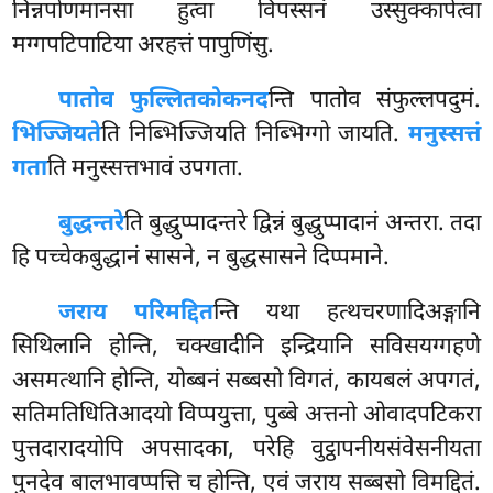
निन्नपोणमानसा हुत्वा विपस्सनं उस्सुक्कापेत्वा
मग्गपटिपाटिया अरहत्तं पापुणिंसु.
पातोव फुल्लितकोकनद
न्ति पातोव संफुल्लपदुमं.
भिज्जियते
ति निब्भिज्जियति निब्भिग्गो जायति.
मनुस्सत्तं
गता
ति मनुस्सत्तभावं उपगता.
बुद्धन्तरे
ति बुद्धुप्पादन्तरे द्विन्नं बुद्धुप्पादानं अन्तरा. तदा
हि पच्चेकबुद्धानं सासने, न बुद्धसासने दिप्पमाने.
जराय परिमद्दित
न्ति यथा हत्थचरणादिअङ्गानि
सिथिलानि होन्ति, चक्खादीनि इन्द्रियानि सविसयग्गहणे
असमत्थानि होन्ति, योब्बनं सब्बसो विगतं, कायबलं अपगतं,
सतिमतिधितिआदयो विप्पयुत्ता, पुब्बे अत्तनो ओवादपटिकरा
पुत्तदारादयोपि अपसादका, परेहि वुट्ठापनीयसंवेसनीयता
पुनदेव बालभावप्पत्ति च होन्ति, एवं जराय सब्बसो विमद्दितं.