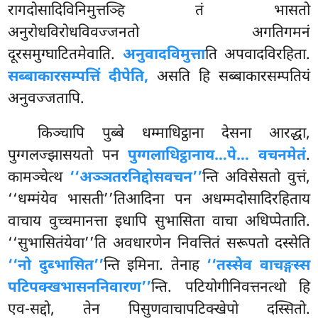
रागदोसादिविनिमुत्तञ्हि तं भासतो
अनुरोधविरोधविवज्जनतो अगतिगमनं
दूरसमुग्घाटितमेवाति.
अनुवादविमुत्ता
ति अपवादविरहिता.
सब्बाकारसम्पत्तिं दीपेति,
असति हि सब्बाकारसम्पतियं
अनुवज्जतापि.
किञ्चापि पुब्बे धम्माधिट्ठाना देसना आरद्धा,
पुग्गलज्झासयतो पन
पुग्गलाधिट्ठानाय…पे… वचनमेतं
.
कामञ्चेत्थ
‘‘अञ्ञतरनिद्दोसवचन’’
न्ति अविसेसतो वुत्तं,
‘‘धम्मंयेव भासती’’तिआदिना पन अधम्मदोसादिरहिताय
वाचाय वुच्चमानत्ता इधापि सुभासिता वाचा अधिप्पेताति.
‘‘सुभासितंयेवा’’ति अवधारणेन निवत्तितं सरूपतो दस्सेति
‘‘नो दुब्भासित’’
न्ति इमिना. तेनाह
‘‘तस्सेव वाचङ्गस्स
पटिपक्खभासननिवारण’’
न्ति. पटियोगीनिवत्तनत्थो हि
एव-सद्दो, तेन पिसुणवाचापटिक्खेपो दस्सितो.