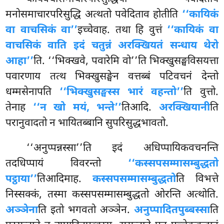
मनोसमाचारपरिसुद्धि अत्थतो पवेदिताव होतीति
‘‘कायिकं
वा वाचसिकं वा’’
इच्चेवाह. तथा हि वुत्तं
‘‘कायिकं वा
वाचसिकं वाति इदं चतुन्नं अरक्खियतं सन्धाय थेरो
आहा’’
ति. ‘‘भिक्खवे, पवारेमि वो’’ति भिक्खुसङ्घविसयत्ता
पवारणाय तत्थ भिक्खुसङ्घेन वत्तब्बं पटिवचनं देन्तो
धम्मसेनापति
‘‘भिक्खुसङ्घस्स भारं वहन्तो’’
ति वुत्तो.
तेनाह
‘‘न खो मयं, भन्ते’’
तिआदि.
अरक्खियानी
ति
परानुवादतो न भायितब्बानि सुपरिसुद्धभावतो.
‘‘अनुप्पन्नस्सा’’ति इदं अधिप्पायिकवचनन्ति
तदधिप्पायं विवरन्तो
‘‘कस्सपसम्मासम्बुद्धतो
पट्ठाया’’
तिआदिमाह.
कस्सपसम्मासम्बुद्धतो
ति विभत्ते
निस्सक्कं, तस्मा कस्सपसम्मासम्बुद्धतो ओरन्ति अत्थोति.
अञ्ञेना
ति इतो भगवतो अञ्ञेन.
अनुप्पादितपुब्बस्सा
ति