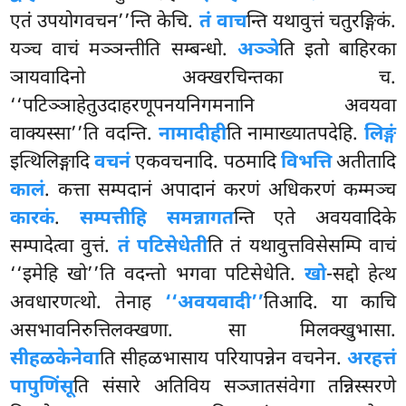
एतं उपयोगवचन’’न्ति केचि.
तं वाच
न्ति यथावुत्तं चतुरङ्गिकं.
यञ्च वाचं मञ्ञन्तीति सम्बन्धो.
अञ्ञे
ति इतो बाहिरका
ञायवादिनो अक्खरचिन्तका च.
‘‘पटिञ्ञाहेतुउदाहरणूपनयनिगमनानि अवयवा
वाक्यस्सा’’ति वदन्ति.
नामादीही
ति नामाख्यातपदेहि.
लिङ्गं
इत्थिलिङ्गादि
वचनं
एकवचनादि. पठमादि
विभत्ति
अतीतादि
कालं
. कत्ता सम्पदानं
अपादानं करणं अधिकरणं कम्मञ्च
कारकं
.
सम्पत्तीहि समन्नागत
न्ति एते अवयवादिके
सम्पादेत्वा वुत्तं.
तं पटिसेधेती
ति तं यथावुत्तविसेसम्पि वाचं
‘‘इमेहि खो’’ति वदन्तो भगवा पटिसेधेति.
खो
-सद्दो हेत्थ
अवधारणत्थो. तेनाह
‘‘अवयवादी’’
तिआदि. या काचि
असभावनिरुत्तिलक्खणा. सा मिलक्खुभासा.
सीहळकेनेवा
ति सीहळभासाय परियापन्नेन वचनेन.
अरहत्तं
पापुणिंसू
ति संसारे अतिविय सञ्जातसंवेगा तन्निस्सरणे