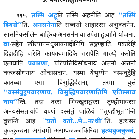
७. पवारणासुत्तवण्णना
.
तस्मिं अहू
ति तस्मिं अहनीति आह
‘‘तस्मिं
२१५
दिवसे’’
ति.
अनसनेना
ति सब्बसो आहारस्स अभुञ्जनेन.
सासनिकसीलेन बाहिरकअनसनेन वा उपेता हुत्वाति योजना.
वा
-सद्देन खीरपानमधुसायनादीनिपि सङ्गण्हाति. पकारेहि
दिट्ठादीहि वारेति कायकम्मादिके सरापेति गारय्हे करोति
एतायाति
पवारणा,
पटिपत्तिविसोधनाय अत्तनो अत्तनो
वज्जसोधनाय ओकासदानं. यस्मा येभुय्येन वस्संवुट्ठेहि
कातब्बा एसा विसुद्धिदेसना, तस्मा वुत्तं
‘‘वस्संवुट्ठपवारणाय. विसुद्धिपवारणातिपि एतिस्साव
नाम’’
न्ति. तदा तस्स भिक्खुसङ्घस्स तुण्हीभावस्स
अनवसेसतायपि वण्णं दस्सेतुं पाळियं ‘‘तुण्हीभूत’’न्ति
वुत्तन्ति आह
‘‘यतो यतो…पे…
नत्थी’’
ति. हत्थस्स
कुक्कुच्चता असंयमो असम्पजञ्ञकिरिया
हत्थकुक्कुच्चं
.