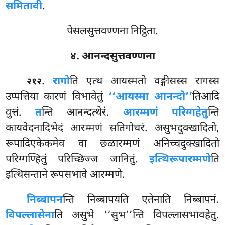
समितावी
.
पेसलसुत्तवण्णना निट्ठिता.
४. आनन्दसुत्तवण्णना
.
रागो
ति एत्थ आयस्मतो वङ्गीसस्स रागस्स
२१२
उप्पत्तिया कारणं विभावेतुं
‘‘आयस्मा आनन्दो’’
तिआदि
वुत्तं.
त
न्ति आनन्दत्थेरं.
आरम्मणं परिग्गहेतु
न्ति
कायवेदनादिभेदं आरम्मणं सतिगोचरं. असुभदुक्खादितो,
रूपादिएकेकमेव वा छळारम्मणं अनिच्चदुक्खादितो
परिग्गण्हितुं परिच्छिज्ज जानितुं.
इत्थिरूपारम्मणे
ति
इत्थिसन्ताने रूपसभावे आरम्मणे.
निब्बापन
न्ति निब्बापयति एतेनाति निब्बापनं.
विपल्लासेना
ति असुभे ‘‘सुभ’’न्ति विपल्लासभावहेतु.