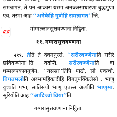
सब्बेसञ्च अनेकेहि अनन्तापरिमेय्येहि पसीदितब्बाकारेहि
समन्नागतं. ते पन आकारा यस्मा अनञ्ञसाधारणा बुद्धगुणा
एव, तस्मा आह
‘‘अनेकेहि गुणेहि समन्नागत’’
न्ति.
मोग्गल्लानसुत्तवण्णना निट्ठिता.
📜
११. गग्गरासुत्तवण्णना
.
ते
ति ते देवमनुस्से.
‘‘सरीरवण्णेना
ति सरीरे
२१९
छविवण्णेना’’ति वदन्ति.
सरीरवण्णेना
ति वा
धम्मरूपकायगुणेन. ‘‘यससा’’तिपि पाठो, सो एवत्थो.
विगतमलो
ति अब्भामहिकादीहि विगतूपक्किलेसो
. भाणु
वुच्चति पभा, सातिसयो भाणु एतस्स अत्थीति
भाणुमा
.
सूरियोति आह
‘‘आदिच्चो विया’’
ति.
गग्गरासुत्तवण्णना निट्ठिता.