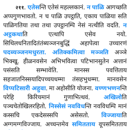
.
एतेस
न्ति
एतेसं महल्लकानं.
न पाळि
आगच्छति
२११
अप्पगुणभावतो. न च पाळि
उपट्ठाति, एकाय पाळिया सति
पाळिगतिया तथा तथा उपट्ठानम्पि नेसं नत्थीति वदति.
न
अट्ठकथा
ति एत्थापि एसेव नयो.
सिथिलधनितादितंतंब्यञ्जनबुद्धिं अहापेत्वा उच्चारणं
पदब्यञ्जनमधुरता. अतिक्कमित्वा मञ्ञति
अञ्ञे
भिक्खू. हीळनवसेन अभिभवित्वा पटिभानसुतेन अत्तानं
पसंसति सम्भावेति. मानस्स पवत्तिताय
सहजातनिस्सयादिपच्चयधम्मा तंसहभुधम्मा. मानवसेन
विप्पटिसारी अहुवा
. मा अहोसीति योजना.
वण्णभणन
न्ति
परेहि किरियमानं गुणाभित्थवं.
अखिलो
ति
पञ्चचेतोखिलरहितो.
निस्सेसं नवविध
न्ति नवविधम्पि मानं
कस्सचि एकदेसस्सपि असेसतो.
विज्जाया
ति
अग्गमग्गविज्जाय. अच्चन्तमेव
समितताय
वूपसमितताय