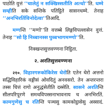
पाठोति वुत्तं
‘‘चालेतुं न सक्खिस्सतीति अत्थो’’
ति.
धम्मे
सम्ही
ति सके सन्तिके पतिट्ठिते सासनधम्मे. तेनाह
‘‘अनभिरतिं
विनोदेत्वा’’
तिआदि.
मग्ग
न्ति ‘‘मग्गो’’ति वत्तब्बे लिङ्गविपल्लासेन वुत्तं.
तेनाह
‘‘सो हि निब्बानस्स पुब्बभागमग्ग्गो’’
ति.
निक्खन्तसुत्तवण्णना निट्ठिता.
२. अरतिसुत्तवण्णना
.
विहारगरुको
किरेस थेरो
ति एतेन थेरो अत्तनो
२१०
सद्धिविहारिकं वङ्गीसं ओवदितुं अनवसरो. तेन अन्तरन्तरा
तस्स चित्तं रागो अनुद्धंसेतीति दस्सेति.
सासने अरति
न्ति
सीलपरिपूरणे समथविपस्सनाभावनाय च अनभिरतिं.
कामगुणेसु च रति
न्ति पञ्चसु कामकोट्ठासेसु अस्सादं.