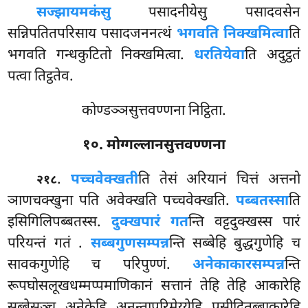
सज्झायमकंसु
पसादनीयेसु पसादवसेन
सन्निपतितपरिसाय पसादजननत्थं
भगवति निक्खमित्वा
ति
भगवति गन्धकुटितो निक्खमित्वा.
धरतियेवा
ति अदुट्ठतं
पत्वा तिट्ठतेव.
कोण्डञ्ञसुत्तवण्णना निट्ठिता.
१०. मोग्गल्लानसुत्तवण्णना
.
पच्चवेक्खती
ति तेसं अरियानं चित्तं अत्तनो
२१८
ञाणचक्खुना पति अवेक्खति पच्चवेक्खति.
पब्बतस्सा
ति
इसिगिलिपब्बतस्स.
दुक्खपारं गत
न्ति वट्टदुक्खस्स पारं
परियन्तं गतं
.
सब्बगुणसम्पन्न
न्ति सब्बेहि बुद्धगुणेहि च
सावकगुणेहि च परिपुण्णं.
अनेकाकारसम्पन्न
न्ति
रूपघोसलूखधम्मप्पमाणिकानं सत्तानं तेहि तेहि आकारेहि