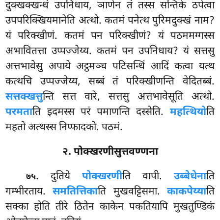
दुक्खक्खन्धं उपनिधाय, ञाणेन तं तस्स सन्तिके ठपेत्वा
उपपरिक्खियमानेति अत्थो. कतमं पनेत्थ पुरिमदुक्खं नाम?
यं परिक्खीणं. कतमं पन परिक्खीणं? यं पठममग्गस्स
अभावितत्ता उप्पज्जेय्य. कतमं पन उपनिधाय? यं सत्तसु
अत्तभावेसु अपाये अट्ठमञ्च पटिसन्धिं आदिं कत्वा यत्थ
कत्थचि उप्पज्जेय्य, सब्बं तं परिक्खीणन्ति वेदितब्बं.
सत्तक्खत्तु
न्ति सत्त वारे, सत्तसु अत्तभावेसूति अत्थो.
परमता
ति इदमस्स परं पमाणन्ति दस्सेति.
महत्थियो
ति
महतो अत्थस्स निप्फादको. पठमं.
२. पोक्खरणीसुत्तवण्णना
. दुतिये
पोक्खरणी
ति वापी.
उब्बेधेना
ति
७५
गम्भीरताय.
समतित्तिका
ति मुखवट्टिसमा.
काकपेय्या
ति
सक्का होति तीरे ठितेन काकेन पकतियापि मुखतुण्डिकं