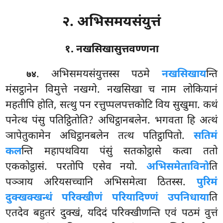
२. अभिसमयसंयुत्तं
१. नखसिखासुत्तवण्णना
. अभिसमयसंयुत्तस्स
पठमे
नखसिखाय
न्ति
७४
मंसट्ठानेन विमुत्ते नखग्गे. नखसिखा च नाम लोकियानं
महतीपि होति, सत्थु पन रत्तुप्पलपत्तकोटि विय सुखुमा. कथं
पनेत्थ पंसु पतिट्ठितोति? अधिट्ठानबलेन. भगवता हि अत्थं
ञापेतुकामेन अधिट्ठानबलेन तत्थ पतिट्ठापितो.
सतिमं
कल
न्ति महापथविया पंसुं सतकोट्ठासे कत्वा ततो
एककोट्ठासं. परतोपि एसेव नयो.
अभिसमेताविनो
ति
पञ्ञाय अरियसच्चानि अभिसमेत्वा ठितस्स.
पुरिमं
दुक्खक्खन्धं परिक्खीणं परियादिण्णं उपनिधाया
ति
एतदेव बहुतरं दुक्खं, यदिदं परिक्खीणन्ति एवं पठमं वुत्तं