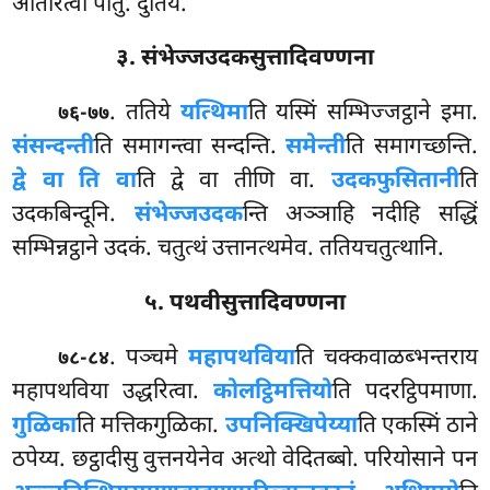
ओतारेत्वा पातुं. दुतियं.
३. संभेज्जउदकसुत्तादिवण्णना
. ततिये
यत्थिमा
ति यस्मिं सम्भिज्जट्ठाने इमा.
७६-७७
संसन्दन्ती
ति समागन्त्वा सन्दन्ति.
समेन्ती
ति समागच्छन्ति.
द्वे वा ति वा
ति द्वे वा तीणि वा.
उदकफुसितानी
ति
उदकबिन्दूनि.
संभेज्जउदक
न्ति अञ्ञाहि नदीहि सद्धिं
सम्भिन्नट्ठाने उदकं. चतुत्थं उत्तानत्थमेव. ततियचतुत्थानि.
५. पथवीसुत्तादिवण्णना
. पञ्चमे
महापथविया
ति चक्कवाळब्भन्तराय
७८-८४
महापथविया उद्धरित्वा.
कोलट्ठिमत्तियो
ति पदरट्ठिपमाणा.
गुळिका
ति मत्तिकगुळिका.
उपनिक्खिपेय्या
ति एकस्मिं ठाने
ठपेय्य. छट्ठादीसु वुत्तनयेनेव अत्थो वेदितब्बो. परियोसाने पन